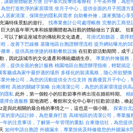
，讓聽覺體驗更方便
台中泰式按摩排毒療程
下午茶外燴，為您
，為您打造乾淨的家居環境
坐月子中心，提供全面的月子照護方
私人居家清潔，保障您的隱私與需求
自助餐外燴，讓來賓隨心享
且充滿特殊景點的遊行。
找專業會計公司處理帳務
完整的工商登
巨大的嘉年華汽車和娛樂團體都為壯觀的體驗做出了貢獻。 狂
，可以了解這座城市的傳統和文化遺產。
耳掛式助聽器，選擇
療程，改善下巴線條
基隆地區台胞證辦理流程
提升網站曝光的SEO 
手攤車，提供高效便捷的移動餐飲設施
在狂歡節活動期間，成千
動，因此該城市的文化遺產和傳統繼續生存。
專業的外燴服務
務所，提供全面的會計服務
桃園地區台胞證辦理指南，輕鬆搞定
讓客廳成為家中最舒適的場所
多樣化的裝潢風格，隨心所欲變換
專業外燴公司，為您的活動提供全方位支持
推薦優質月子中心，
刀療程
高效的關鍵字策略
台南清潔公司，為您的居家環境提供高
的隱私
此外，第一個較小的狂歡節事件將出現在婚前時期。
精
選擇合適服務
當地酒吧，餐館和文化中心舉行狂歡節活動，喚
.Zibusz是與此相關的最合格的事情之一，這也是一個小睡。
探索台北
豐富的室內設計師，為您量身打造
高雄地區的清潔公司，專業服
一年的注意事項，了解第一年管理的重點
台東徵信社，為您提供
一天
如何申請台胞證
外牆漏水，專業技術及時修復您的外牆漏水