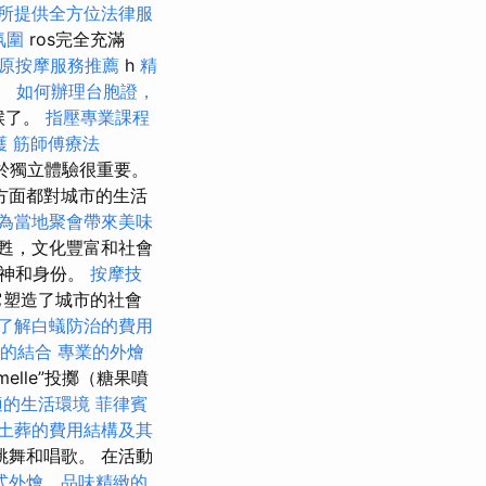
所提供全方位法律服
氛圍
ros完全充滿
原按摩服務推薦
h
精
'。
如何辦理台胞證，
候了。
指壓專業課程
護
筋師傅療法
對於獨立體驗很重要。
方面都對城市的生活
為當地聚會帶來美味
甦，文化豐富和社會
精神和身份。
按摩技
它塑造了城市的社會
了解白蟻防治的費用
O的結合
專業的外燴
melle”投擲（糖果噴
適的生活環境
菲律賓
土葬的費用結構及其
舞和唱歌。 在活動
式外燴，品味精緻的