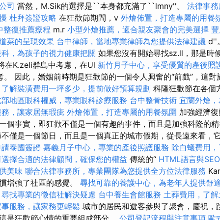
O公司
當然，M.Sik的選擇是``本身都充滿了``lmny''。
法律事務
擾
杜拜簽證攻略
在狂歡節期間，v
外燴佈置，打造專屬的用餐
中整復推薦療程
m.r
小型外燴推薦，適合親友聚會的完美選擇
豐
道菜的呈現效果
台中律師，當地專業律師為您提供法律建議
d'
眼科，為孩子的視力健康把關
如果您沒有開始尋找sz.ll，那是時
'將在K.zeli群島中考慮，在Ul
新竹月子中心，享受優質的產後照
o中思考。 因此，婚姻前時期是狂歡節的一個令人興奮的“前戲”，這
務
了解裝潢費用一坪多少，提前做好預算規劃
科隆狂歡節在各個
北部地區眼科權威，專業眼科診療服務
台中整骨技術
宜蘭外燴，
服務，讓家居無瑕疵
外燴佈置，打造專屬的用餐氛圍
加強經濟復
一個事實，即狂歡不僅是一個有趣的事件，而且是加強科隆的
節不僅是一個節日，而且是一個真正的城市假期，從長遠來看，
申請泰國簽證
嘉義月子中心，專業的產後照護服務
除白蟻費用，
何選擇合適的法律顧問，確保您的權益
傳統的“
HTML語言與SE
供美味
聯合法律事務所，專業團隊為您提供全方位法律服務
Ka
習慣增強了社區的感覺。
尋找可靠的養護中心，為老年人提供舒
尋找專業的徵信社解決疑慮
台中養生會館服務
土葬費用，了解
家事服務，讓家務更輕鬆
城市的居民和遊客參與了聚會，慶祝，跳
這是狂歡節心情的重要組成部分。
公司登記流程與注意事項
歐