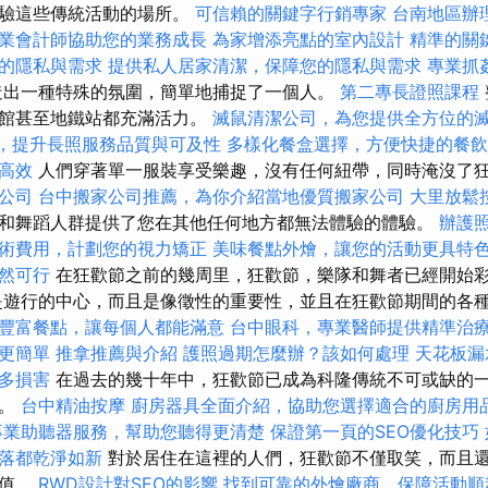
體驗這些傳統活動的場所。
可信賴的關鍵字行銷專家
台南地區辦
業會計師協助您的業務成長
為家增添亮點的室內設計
精準的關
的隱私與需求
提供私人居家清潔，保障您的隱私與需求
專業抓
造出一種特殊的氛圍，簡單地捕捉了一個人。
第二專長證照課程
啡館甚至地鐵站都充滿活力。
滅鼠清潔公司，為您提供全方位的
策，提升長照服務品質與可及性
多樣化餐盒選擇，方便快捷的餐飲
高效
人們穿著單一服裝享受樂趣，沒有任何紐帶，同時淹沒了
O公司
台中搬家公司推薦，為你介紹當地優質搬家公司
大里放鬆
和舞蹈人群提供了您在其他任何地方都無法體驗的體驗。
辦護
術費用，計劃您的視力矯正
美味餐點外燴，讓您的活動更具特
然可行
在狂歡節之前的幾周里，狂歡節，樂隊和舞者已經開始
是遊行的中心，而且是像徵性的重要性，並且在狂歡節期間的各
豐富餐點，讓每個人都能滿意
台中眼科，專業醫師提供精準治
更簡單
推拿推薦與介紹
護照過期怎麼辦？該如何處理
天花板漏
多損害
在過去的幾十年中，狂歡節已成為科隆傳統不可或缺的
係。
台中精油按摩
廚房器具全面介紹，協助您選擇適合的廚房用
專業助聽器服務，幫助您聽得更清楚
保證第一頁的SEO優化技巧
落都乾淨如新
對於居住在這裡的人們，狂歡節不僅取笑，而且
價值。
RWD設計對SEO的影響
找到可靠的外燴廠商，保障活動順