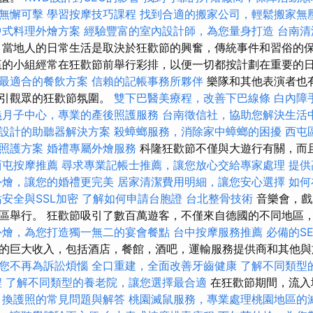
無懈可擊
學習按摩技巧課程
找到合適的搬家公司，輕鬆搬家無
中式料理外燴方案
經驗豐富的室內設計師，為您量身打造
台南清
當地人的日常生活是取決於狂歡節的興奮，傳統事件和習俗的
伍的小組經常在狂歡節前舉行彩排，以便一切都按計劃在重要的
最適合的餐飲方案
信賴的記帳事務所夥伴
樂隊和其他表演者也
吸引觀眾的狂歡節氛圍。
雙下巴醫美療程，改善下巴線條
白內障
義月子中心，專業的產後照護服務
台南徵信社，協助您解決生活
設計的助聽器解決方案
殺蟑螂服務，消除家中蟑螂的困擾
西屯
照護方案
婚禮專屬外燴服務
科隆狂歡節不僅與大遊行有關，而
西屯按摩推薦
尋求專業記帳士推薦，讓您放心交給專家處理
提供
外燴，讓您的婚禮更完美
居家清潔費用明細，讓您安心選擇
如何
安全與SSL加密
了解如何申請台胞證
台北整骨技術
音樂會，戲
區舉行。 狂歡節吸引了數百萬遊客，不僅來自德國的不同地區
外燴，為您打造獨一無二的宴會餐點
台中按摩服務推薦
必備的S
的巨大收入，包括酒店，餐館，酒吧，運輸服務提供商和其他與
您不再為訴訟煩惱
全口重建，全面改善牙齒健康
了解不同類型
程
了解不同類型的養老院，讓您選擇最合適
在狂歡節期間，流入
。
換護照的常見問題與解答
桃園滅鼠服務，專業處理桃園地區的