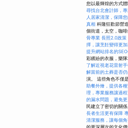
您以最輝煌的方式
尋找台北會計師，專
人居家清潔，保障您
真相
科隆狂歡節營
個街道，太空，咖
骨專業
長照2.0政
擇，讓烹飪變得更加
提升網站排名的SE
彩繽紛的衣服，樂隊
了解近視老花雷射手
解當前的土葬是否仍
演。 這些角色不僅
助餐外燴，提供各種
理，專業服務讓過程
的漏水問題，避免更
民建立了密切的關
長者生活更有保障
清潔服務，讓每個角
的更深層次的文化