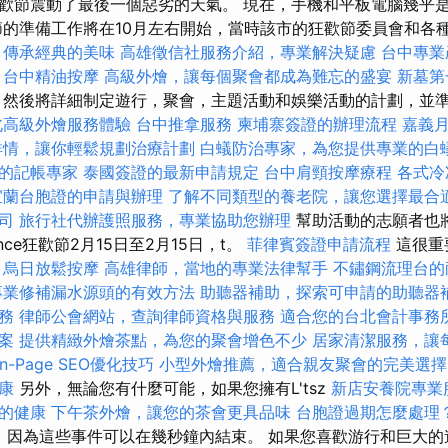
歡節震動了最後一個惡劣的天氣。 現在，手機和平板電腦幾乎
節的準備工作將在10月左右開始，當時該市的狂歡節委員會和各
，傳承經典的美味
高雄徵信社服務介紹，專業解決疑慮
台中專業
台中精油按摩
高級外燴，讓每個聚會都成為難忘的盛宴
新墓第
然後將詳細制定遊行，聚會，主題活動和娛樂活動的計劃，並
北高級外燴服務體驗
台中推拿服務
柬埔寨簽證的辦理流程
嘉義
詳情，讓你輕鬆規劃治療計劃
白蟻防治專家，為您提供專業的白
的記帳專家
泰國簽證的最新申請規定
台中肩頸按摩療程
各式冷
宜蘭台胞證的申請與辦理
了解不同類型的養老院，讓您選擇最合
司
旅行社代辦護照服務，專業協助您辦理
幫助活動的志願者也
ence狂歡節2月15日至2月15日，t。
菲律賓簽證申請流程
這很重
。
烏日放鬆按摩
高雄律師，當地的專業法律幫手
不鏽鋼流理台的
專業修補漏水源頭的有效方法
助聽器補助，探索可申請的助聽器
務
律師公會網站，查詢律師資格與服務
適合您的台北會計事務
案
提供精緻外燴茶點，為您的聚會增色不少
居家清潔服務，讓
n-Page SEO優化技巧
小型外燴推薦，適合親友聚會的完美選擇
康
另外，無論您有什麼可能，如果您擁有L'tsz
新店安養院專業
的健康
下午茶外燴，讓您的茶會更具品味
台胞證過期怎麼處理
而代之，因為這些事件可以在幾秒鐘內結束。 如果您喜歡游行和巨大