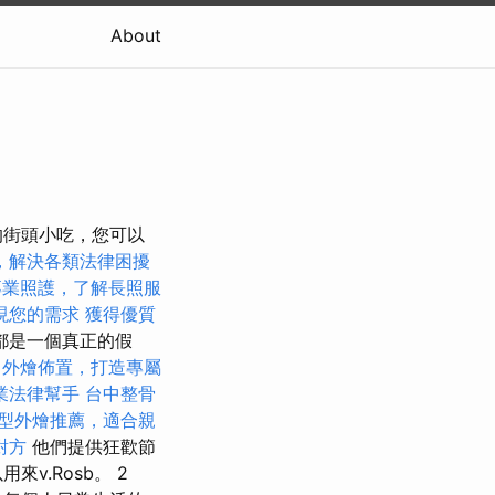
About
​街頭小吃，您可以
，解決各類法律困擾
專業照護，了解長照服
現您的需求
獲得優質
都是一個真正的假
外燴佈置，打造專屬
業法律幫手
台中整骨
型外燴推薦，適合親
對方
他們提供狂歡節
v.Rosb。 2