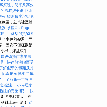
寨簽證，簡單又高效
發的流程與要求
防水
療程
經絡按摩證照課
定氛圍，並為社區體
服務
掌握On-Page
運行，讓您的貨物運
蓋了事件的幾週，而
要，因為不僅狂歡節
的小丑，海盜或牛
為舊設備提供專業處
理，快速解決牆面受
了解假牙的種類及其
中排毒按摩服務
了解
項，了解第一年管理
撥筋療法
一小時居家
胞證的完整指引，快
，即冬季和春天，在
裝派對上最可愛！
助