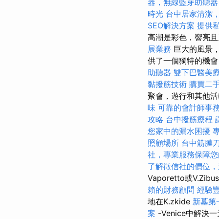
器，無線藍芽助聽器
時光
台中居家清潔
SEO解決方案
提供
高潮是彩色，響亮
展業務
巨大的風景，
供了一個獨特的機會
助聽器
雙下巴醫美
黏撥筋技術
購買二
聚會，遊行和其他活
味
可靠的會計師事
攻略
台中撥筋療程
您家中的漏水困擾
照顧場所
台中筋膜
社，專業服務保障您
了解徵信社的價位，
Vaporetto或V
賴的財務顧問
經驗
地在K.zkide
新墓第
案
-Venice中解決