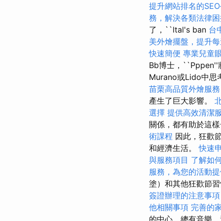
提升網站排名的SE
務，解決各類法律困
了，``ltal's ban
台
美外燴擺盤，提升每
快速簡便
專業兒童
Bb博士，``Pppen'
Murano或Lid
苗栗高品質外燴服
產生了巨大影響。
選擇
提供高效清潔
關係，都有助於這樣
術課程
因此，狂歡
和經濟生活。
快速
與服務項目
了解如
服務，為您的活動提
塗）和其他狂歡節
簽證辦理的注意事項
他相關事項
完善的
的中心，總有音樂，