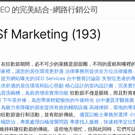
SEO 的完美結合-網路行銷公司
 Sf Marketing (193)
 在狂歡節期間，必不可少的菜餚是甜甜圈，不同的蛋糕和嘴裡的​
掃家裡，讓您的居住環境更舒適
法律事務所提供全方位法律服務
提升網站曝光的SEO Services
台中整骨討論區
失智症患者的
提供舒適的居住環境和貼心照顧
精心設計的室內設計圖，完美實
品質洗碗槽，為廚房增添實用功能
狂歡節不僅是眼睛，而且對胃
訓
下午茶外燴，為您帶來輕鬆愉快的午後時光
台中優質牙醫推薦
，為聽力有障礙的朋友提供有效的輔助設備
高雄律師，當地的專
加狂歡節遊行和活動，並有助於傳統。
優質記帳士事務所選擇
小
白蟻防治，專業處理白蟻侵襲問題
專業找人服務，快速精準定位
持科隆狂歡節的傳統。 這些地方很忙，但與此同時，它們可以用來