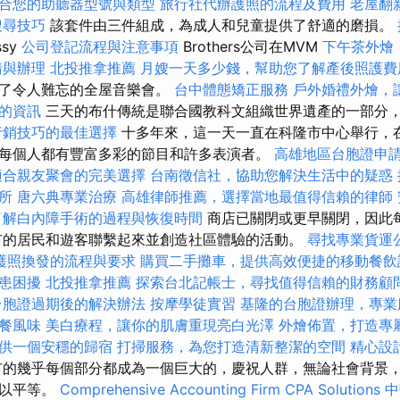
合您的助聽器型號與類型
旅行社代辦護照的流程及費用
老屋翻
搜尋技巧
該套件由三件組成，為成人和兒童提供了舒適的磨損。
ssy
公司登記流程與注意事項
Brothers公司在MVM
下午茶外燴
請與辦理
北投推拿推薦
月嫂一天多少錢，幫助您了解產後照護費
辦了令人難忘的全屋音樂會。
台中體態矯正服務
戶外婚禮外燴，
的資訊
三天的布什傳統是聯合國教科文組織世界遺產的一部分
行銷技巧的最佳選擇
十多年來，這一天一直在科隆市中心舉行，
每個人都有豐富多彩的節目和許多表演者。
高雄地區台胞證申
適合親友聚會的完美選擇
台南徵信社，協助您解決生活中的疑惑
所
唐六典專業治療
高雄律師推薦，選擇當地最值得信賴的律師
了解白內障手術的過程與恢復時間
商店已關閉或更早關閉，因此
市的居民和遊客聯繫起來並創造社區體驗的活動。
尋找專業貨運
護照換發的流程與要求
購買二手攤車，提供高效便捷的移動餐飲
患困擾
北投推拿推薦
探索台北記帳士，尋找值得信賴的財務顧
台胞證過期後的解決辦法
按摩學徒實習
基隆的台胞證辦理，專業
餐風味
美白療程，讓你的肌膚重現亮白光澤
外燴佈置，打造專
供一個安穩的歸宿
打掃服務，為您打造清新整潔的空間
精心設
的幾乎每個部分都成為一個巨大的，慶祝人群，無論社會背景
可以平等。
Comprehensive Accounting Firm CPA Solutions
中