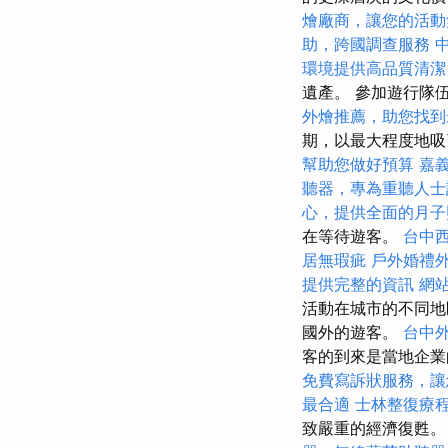
燴廠商，讓您的活動
助，跨國調查服務
環境提供高品質清潔
遺產。 參加遊行隊
外燴推薦，助您找到
期，以最大程度地
幫助您做好預算
嘉
聽器，專為重聽人士
心，提供全面的月子
在等待遊客。
台中
居無瑕疵
戶外婚禮
提供完整的資訊
網站
活動在城市的不同地
國外的遊客。
台中
客的到來是當地企業
免費寫訴狀服務，讓
最合適
士林整復療
致嚴重的經濟復甦