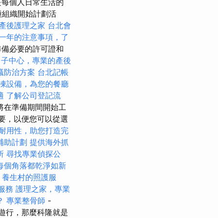
是每個人日常生活的
種組織開始計劃活
產後護理之家
台北會
一年的注意事項，了
準備必要的許可證和
月子中心，專業的產後
蟻防治方案
台北記帳
凍設備，為您的餐廳
適
了解公司登記流
將在準備期間開始工
要，以便您可以從選
耐用性，助您打造完
補助計劃
提供海外抓
所
尋找專業偵探公
每個角落都乾淨如新
養生村的照護服
服務
護理之家，專業
？
專業整骨師
-
的遊行，那麼科隆就是