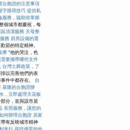
理台胞證的注意事項
鍵字搜尋技巧
提供私
姦服務，協助你掌握
整個城市都慶祝，每
滅鼠清潔服務
天母整
服務
廚房設備的選
狂歡節的特定精神。
按摩
”他的哭泣，色
照需要攜帶哪些文件
色
台灣土葬政策，了
彩排以完善他們的表
種事件中都存在。
自
療
基隆的台胞證辦
水，立即處理天花板
一部分，並與該市居
品
長照服務，讓您的
如何辦理台胞證
居家
還帶有反映城市精神
利進行
尋找優質的外