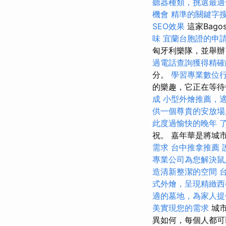
聽器種類，挑選最適
機會
精準的關鍵字
SEO效果
這家Bago
味
宜蘭台胞證的申
匈牙利樂隊，並舉
過電話查詢獲得精確
分。
學習專業數位
的樂趣，它正在等待
成
小型外燴推薦，
供一個尊貴的安放場
此度過愉快的晚年
祝。 嘉年華是將城
需求
台中推拿推薦
專業公司為您解決鼠
造清新整潔的空間
式外燴，呈現精緻西
適的墓地，為家人提
美實現您的需求
城市
異如何，每個人都