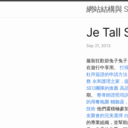
網站結構與 
Je Tall
Sep 21, 2013
服裝狂歡節兔子兔子
在遊行中享用。
打
杜拜簽證的申請方法
務
永和護理之家，
SEO團隊的推薦
高
期。
整脊師證照培
的用餐氛圍
輔聽器
技術
他們還積極參
友聚會的完美選擇
的專業組織，並幫助維