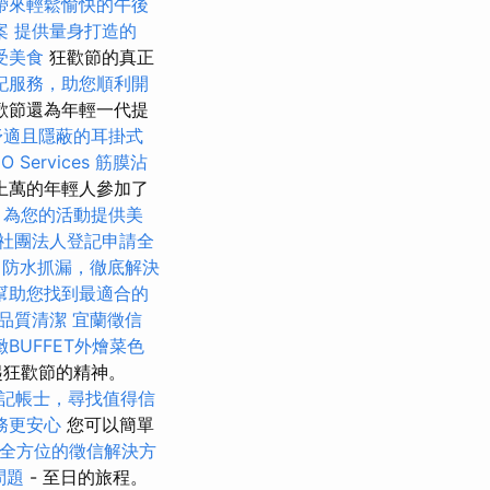
帶來輕鬆愉快的午後
案
提供量身打造的
受美食
狂歡節的真正
記服務，助您順利開
歡節還為年輕一代提
舒適且隱蔽的耳掛式
Services
筋膜沾
上萬的年輕人參加了
，為您的活動提供美
社團法人登記申請全
防水抓漏，徹底解決
幫助您找到最適合的
品質清潔
宜蘭徵信
緻BUFFET外燴菜色
起狂歡節的精神。
記帳士，尋找值得信
務更安心
您可以簡單
全方位的徵信解決方
問題
- 至日的旅程。