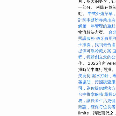
月，冬天的冬季，狂
一部分。 科隆狂歡
動。
中式外燴菜單
計師事務所專業推薦
解第一年管理的重點
物流解決方案。
台
照護服務
假牙費用
士推薦，找到最合適
提供可靠冷藏方案
程，輕鬆創立您的公
作。 2025年的Vel
擇時間中進行選擇
美廚房
漏水打針，
姦協助，跨國調查服
司，為你提供解決方
台中推拿服務
掌握O
務，讓長者生活更健
照護，確保每位長者
limite，請取