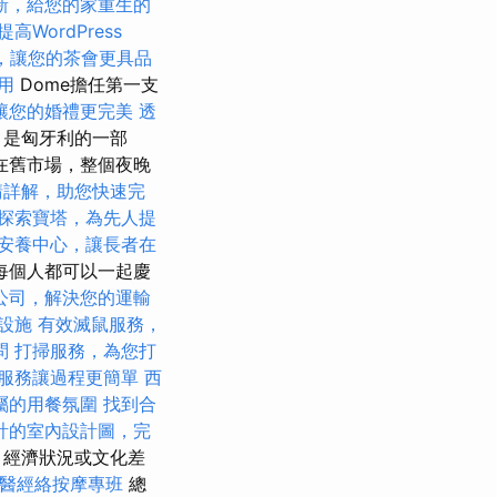
新，給您的家重生的
提高WordPress
，讓您的茶會更具品
用
Dome擔任第一支
讓您的婚禮更完美
透
，是匈牙利的一部
在舊市場，整個夜晚
請詳解，助您快速完
探索寶塔，為先人提
安養中心，讓長者在
每個人都可以一起慶
公司，解決您的運輸
設施
有效滅鼠服務，
問
打掃服務，為您打
服務讓過程更簡單
西
屬的用餐氛圍
找到合
計的室內設計圖，完
，經濟狀況或文化差
醫經絡按摩專班
總