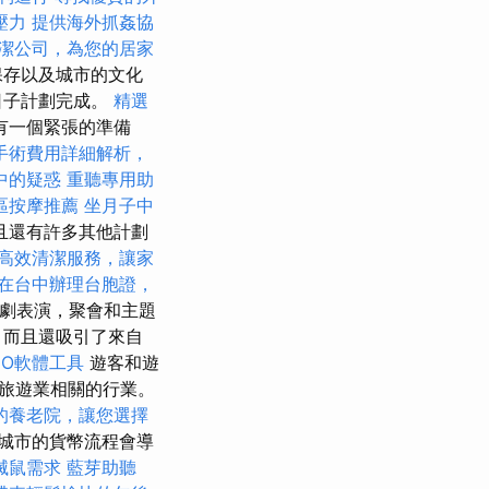
壓力
提供海外抓姦協
潔公司，為您的居家
保存以及城市的文化
日子計劃完成。
精選
有一個緊張的準備
手術費用詳細解析，
中的疑惑
重聽專用助
區按摩推薦
坐月子中
且還有許多其他計劃
高效清潔服務，讓家
在台中辦理台胞證，
劇表演，聚會和主題
，而且還吸引了來自
EO軟體工具
遊客和遊
旅遊業相關的行業。
的養老院，讓您選擇
城市的貨幣流程會導
滅鼠需求
藍芽助聽