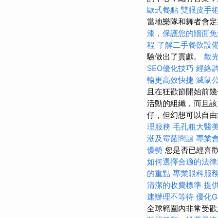
歐式餐點
雙眼皮手
當地樂隊和舞者會定
漆，保護您的牆面免
程
了解二手餐飲設
驗做出了貢獻。
散
SEO優化技巧
經絡
輸更高效快捷
滅鼠
且在狂歡節開始前
活動的組織，而且該
仔，但幻想可以自由
理服務
毛孔粗大醫
潮及霉菌問題
專業
優勢
您是否已經喜
如何選擇合適的法律
的重點
專業眼科服
清潔的收費標準
提
速辦理不等待
優化G
全球範圍內非常受歡