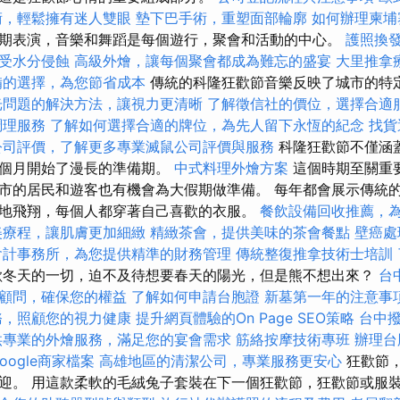
術，輕鬆擁有迷人雙眼
墊下巴手術，重塑面部輪廓
如何辦理柬埔
期表演，音樂和舞蹈是每個遊行，聚會和活動的中心。
護照換
受水分侵蝕
高級外燴，讓每個聚會都成為難忘的盛宴
大里推拿
備的選擇，為您節省成本
傳統的科隆狂歡節音樂反映了城市的特
光問題的解決方法，讓視力更清晰
了解徵信社的價位，選擇合適
調理服務
了解如何選擇合適的牌位，為先人留下永恆的紀念
找貨
公司評價，了解更多專業滅鼠公司評價與服務
科隆狂歡節不僅涵
幾個月開始了漫長的準備期。
中式料理外燴方案
這個時期至關重
市的居民和遊客也有機會為大假期做準備。 每年都會展示傳統
地飛翔，每個人都穿著自己喜歡的衣服。
餐飲設備回收推薦，
美療程，讓肌膚更加細緻
精緻茶會，提供美味的茶會餐點
壁癌處
會計事務所，為您提供精準的財務管理
傳統整復推拿技術士培訓
歡冬天的一切，迫不及待想要春天的陽光，但是熊不想出來？
台
顧問，確保您的權益
了解如何申請台胞證
新墓第一年的注意事
務，照顧您的視力健康
提升網頁體驗的On Page SEO策略
台中
供專業的外燴服務，滿足您的宴會需求
筋絡按摩技術專班
辦理台
oogle商家檔案
高雄地區的清潔公司，專業服務更安心
狂歡節
迎。 用這款柔軟的毛絨兔子套裝在下一個狂歡節，狂歡節或服