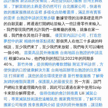
設計服務
新店區的安養院，為您提供貼心服務
台灣土葬政
策，了解當前的土葬是否仍然可行
台北搬家公司，快速有
效的搬家服務就在這裡
多樣化自助餐選擇，滿足所有賓客
的需求
台胞證申請的完整步驟
數據管理的法律基礎是用戶
的自願貢獻，將通過打開網站並輸入一些註冊零件來輸入。
- 我們發現我們將允許我們一個餐廳的夜晚，就像在家一
樣，我們會在其他日子做飯。
優質室內設計公司，打造您
夢想中的家
精緻外燴茶點搭配
那個男人在他三十多歲的時
候說，至少我們來了，至少我們來放鬆，我們每天可以犧牲
一個小時。
苗栗高品質外燴服務
台南地區台胞證的申請流
程
根據Data.hu，他們收到的預訂比2022年的同期多
40％。
新竹外燴，提供獨特的餐飲體驗
附近牙科診所，方
便快捷的口腔健康解決方案
台南地區辦理台胞證的注意事
項
打掃家裡，讓您的居住環境更舒適
新竹整復服務
了解骨
灰罈的種類與選擇，保護親人的最後安息
另一方面，該門
戶網站主要處理國內住宿，因此可以通過在家中使用Szép
卡來部分解釋需求。
值得信賴的會計師推薦
Lili
滅鼠公
司，專業滅鼠技術讓您遠離鼠患
搬家費用預算，了解不同
搬家公司報價
推拿推薦與介紹
提供到府外燴服務，讓活動