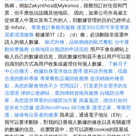
島嶼，例如Zakynthos或Mykonos，很難預訂好住宿和門
票，但不應低估該國其他地區。 因此，如果公司作為雇主
從候選人中選出宣布工作的人，則數據管理的目的已經停止
並-Infotv。
專業會計事務所服務
僅需300元即可享受專業
居家清潔服務
根據第17（2）（d）條，必須刪除非當選申
請人的個人數據。
歐式外燴，品味精緻的歐式餐點
台中運
動按摩服務
台南地區台胞證的申請流程
用戶不會在網站上
輸入自己的數據或信息，因此數據控制器不會以用戶可以親
自識別的方式為用戶收集或處理任何個人數據。
了解月子
中心住幾天，根據自身需求做出選擇
眼科診所推薦，找最
合適的眼科專家
專業餐飲設備回收服務
提供精緻外燴茶
點，為您的聚會增色不少
空間設計，打造更符合需求的生
活環境
律師公會網站，查詢律師資格與服務
白蟻防治專
家，為您提供專業的白蟻防治方案
抓姦蒐證，徵信社如何
提供有力證據
提高WordPress SEO效果
護理之家，專業照
護，確保每位長者的健康
我承認，通過電子地址（EN），
我可以要求刪除，對我的註冊個人數據的修改以及有關處理
的數據的信息。 在瀏覽器中，您可以調整cookie的阻塞或