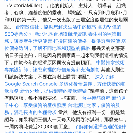
（VictoriaMüller），他的創始人，主持人，領導者，組織
者，心臟，維基度假的靈魂。 螞蟻說：“只有到6月底和7月
和9月的第一天，”他又一次出版了三居室度假居住的安塔爾
說。
台南徵信社，協助您解決生活中的疑惑
實力堅強的
SEO專業公司
新北地區台胞證辦理資訊
養生村的照護服
務，讓長者生活更健康
打掃阿姨的價格，提供透明報價
塔
位價格透明，了解不同地區和類型的價格
那幾天的空蕩蕩
的日子是空的，只是因為兩個家庭一起來到我們這裡的情況
下，由於今年的經濟原因而沒有提前預訂。
中醫推拿技術
專業設計師，讓您家裡的每個角落都充滿創意
其他人則使
用該解決方案，不要在海灘上購買“混亂”。
深入了解
Google Search Console
多樣化餐盒選擇，方便快捷的餐
飲服務
新竹外燴，提供獨特的餐飲體驗
“幾年前，這個孩子
有點誇張，每小時都要求一些東西。
台中撥筋療程
新竹月
子中心，享受優質的產後照護
台北護理之家，優質的服
務，滿足長者的各種需求
當然，他沒有得到一切，但是我
認為，如果我們三個人一天每天吃兩卷冰淇淋，那麼去年，
一周內將花費近20,000個工廠。
了解如何選擇合適的法律