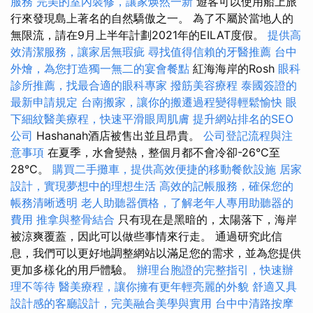
服務
完美的室內裝修，讓家焕然一新
遊客可以使用船上旅
行來發現島上著名的自然驕傲之一。 為了不屬於當地人的
無限流，請在9月上半年計劃2021年的EILAT度假。
提供高
效清潔服務，讓家居無瑕疵
尋找值得信賴的牙醫推薦
台中
外燴，為您打造獨一無二的宴會餐點
紅海海岸的Rosh
眼科
診所推薦，找最合適的眼科專家
撥筋美容療程
泰國簽證的
最新申請規定
台南搬家，讓你的搬遷過程變得輕鬆愉快
眼
下細紋醫美療程，快速平滑眼周肌膚
提升網站排名的SEO
公司
Hashanah酒店被售出並且昂貴。
公司登記流程與注
意事項
在夏季，水會變熱，整個月都不會冷卻-26°C至
28°C。
購買二手攤車，提供高效便捷的移動餐飲設施
居家
設計，實現夢想中的理想生活
高效的記帳服務，確保您的
帳務清晰透明
老人助聽器價格，了解老年人專用助聽器的
費用
推拿與整骨結合
只有現在是黑暗的，太陽落下，海岸
被涼爽覆蓋，因此可以做些事情來行走。 通過研究此信
息，我們可以更好地調整網站以滿足您的需求，並為您提供
更加多樣化的用戶體驗。
辦理台胞證的完整指引，快速辦
理不等待
醫美療程，讓你擁有更年輕亮麗的外貌
舒適又具
設計感的客廳設計，完美融合美學與實用
台中中清路按摩