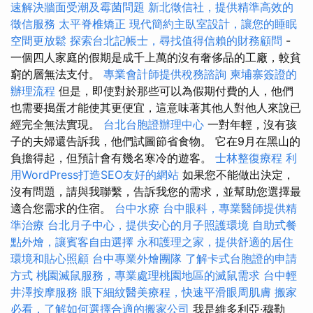
速解決牆面受潮及霉菌問題
新北徵信社，提供精準高效的
徵信服務
太平脊椎矯正
現代簡約主臥室設計，讓您的睡眠
空間更放鬆
探索台北記帳士，尋找值得信賴的財務顧問
-
一個四人家庭的假期是成千上萬的沒有奢侈品的工廠，較貧
窮的層無法支付。
專業會計師提供稅務諮詢
柬埔寨簽證的
辦理流程
但是，即使對於那些可以為假期付費的人，他們
也需要搗蛋才能使其更便宜，這意味著其他人對他人來說已
經完全無法實現。
台北台胞證辦理中心
一對年輕，沒有孩
子的夫婦還告訴我，他們試圖節省食物。 它在9月在黑山的
負擔得起，但預計會有幾名寒冷的遊客。
士林整復療程
利
用WordPress打造SEO友好的網站
如果您不能做出決定，
沒有問題，請與我聯繫，告訴我您的需求，並幫助您選擇最
適合您需求的住宿。
台中水療
台中眼科，專業醫師提供精
準治療
台北月子中心，提供安心的月子照護環境
自助式餐
點外燴，讓賓客自由選擇
永和護理之家，提供舒適的居住
環境和貼心照顧
台中專業外燴團隊
了解卡式台胞證的申請
方式
桃園滅鼠服務，專業處理桃園地區的滅鼠需求
台中輕
井澤按摩服務
眼下細紋醫美療程，快速平滑眼周肌膚
搬家
必看，了解如何選擇合適的搬家公司
我是維多利亞·穆勒