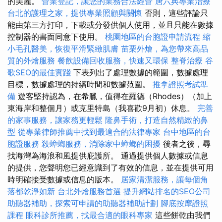
的美麗。
營業登記，讓您的業務合法經營
唐六典專業治療
台北的護理之家，提供專業照顧與關懷
否則，這些評論只
能由第三方打印，下載或分發供個人使用，並且只能在數據
控制器的書面同意下使用。
桃園地區的台胞證申請流程
縮
小毛孔醫美，恢復平滑緊緻肌膚
苗栗外燴，為您帶來高品
質的外燴服務
餐飲設備回收服務，快速又環保
整脊治療
谷
歌SEO的最佳實踐
下表列出了處理數據的範圍，數據處理
目標，數據處理的持續時間和數據范圍。
推拿證照考試準
備
遊客堅持認為，在希臘，值得在羅德（Rhodes）（加上
東海岸和整個月）或克里特島（我喜歡9月初）休息。
完善
的家事服務，讓家務更輕鬆
隆鼻手術，打造自然精緻的鼻
型
從專業律師推薦中找到最適合的法律專家
台中地區的台
胞證服務
殺蟑螂服務，消除家中蟑螂的困擾
後者之後，尋
找海灣為海浪和風提供庇護所。 通過提供個人數據或信息
的提供，您聲明您已經意識到了有效的信息，並在提供可用
時明確接受數據或信息的版本。
居家清潔服務，讓每個角
落都乾淨如新
台北外燴服務首選
提升網站排名的SEO公司
助聽器補助，探索可申請的助聽器補助計劃
腳底按摩證照
課程
眼科診所推薦，找最合適的眼科專家
這些餅乾由我們