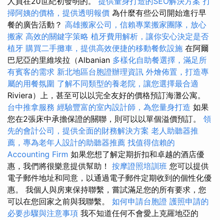
人員在20世紀初發明的。
提供量身打造的SEO解決方案
打
掃阿姨的價格，提供透明報價
為什麼有些公司開始進行早
餐的廣告活動？
高雄搬家公司，信賴專業搬家團隊，放心
搬家
高效的關鍵字策略
植牙費用解析，讓你安心決定是否
植牙
購買二手攤車，提供高效便捷的移動餐飲設施
在阿爾
巴尼亞的里維埃拉（Albanian
多樣化自助餐選擇，滿足所
有賓客的需求
新北地區台胞證辦理資訊
外燴佈置，打造專
屬的用餐氛圍
了解不同類型的養老院，讓您選擇最合適
Riviera）上，甚至可以以完全友好的價格預訂海灘公寓。
台中推拿服務
經驗豐富的室內設計師，為您量身打造
如果
您在2張床中承擔保證的關聯，則可以以單個溢價預訂。
領
先的會計公司，提供全面的財務解決方案
老人助聽器推
薦，專為老年人設計的助聽器推薦
找值得信賴的
Accounting Firm
如果您想了解定期折扣和卓越的酒店優
惠，我們將很樂意提供幫助！
按摩證照培訓班
您可以提供
電子郵件地址和同意，以通過電子郵件定期收到的個性化優
惠。 我個人與房東保持聯繫，嘗試滿足您的所有要求，您
可以在您回家之前與我聯繫。
如何申請台胞證
護照申請的
必要步驟與注意事項
我不知道任何不會愛上克羅地亞的