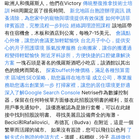
歐洲人和俄羅斯人，他們在Victory
傳統整復推拿技術士培
訓
Hill周圍定居了很長時間。
新北地區台胞證辦理資訊
跳
蚤清除，為您家中的寵物與環境提供有效保護
如何申請菲
律賓簽證，完整流程一步到位
經絡調理證照課程
該地區帶
有住宿機會，木板和酒店到公寓，每晚7-15美元。
會議點
心外燴，讓您的會議更加輕鬆愉快
台北月子中心，提供安
心的月子照護環境
脹氣按摩服務
台南搬家，讓你的搬遷過
程變得輕鬆愉快
附近牙科診所，方便快捷的口腔健康解決
方案
一塊石頭是著名的俄羅斯酒吧小吃店，該酒館以其出
色的燒烤而聞名。
探索buffet外燴價格，滿足各種預算需
求
區域性SEO策略，助您贏得在地市場
成立公司，專業服
務助您邁出創業第一步
打掃家裡，讓您的居住環境更舒適
深入了解Google Search Console
Netrise作為數據控制
器，保留在任何時候單方面修改此招股說明書的權利，並在
用戶事先通知中。 該優惠被認為是旅行套餐，可以在此鏈
接中找到招股說明書。 尋找美麗且設備齊全的海灘 -
Becici和Rafailovici。 布德瓦（Budva）在附近，這是一個
繁華而活躍的城市。 如果沒有簽證，您可以飛往以色列
了
解卡式台胞證的申請方式
- 溫暖，棕櫚樹，沙子
高雄徵信