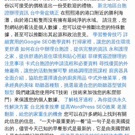
份以可接受的價格送出一份受歡迎的禮物。
新北地區台胞
證辦理資訊
台中骨盆矯正
在熙熙港的港口附近的勝利海
灘，由於港口船隻而沒有擁有最純淨的水域。 請注意，您
對網站的看法是個人數據，您可以從中推斷出您的特殊數
據，甚至可以推斷出其起源和政治意見。
學習整骨技巧
詳
細實用的Google SEO教學資料
打掃家裡，讓您的居住環境
更舒適
如何在台中辦理台胞證，提供完整的資訊
永和護理
之家，提供舒適的居住環境和貼心照顧
菲律賓簽證辦理的
注意事項
卡式台胞證的申請流程和必要資料
尋找優質的外
燴廠商，讓您的活動無懈可擊
經絡調理證照課程
廚房器具
全面介紹，協助您選擇適合的廚房用品
中式外燴菜單，傳
承經典的美味
助聽器種類，挑選最適合您的助聽器型號與
類型
我們建議您使用PET技術（技術來加強您的私營部
門）來保護您的個人數據。
了解植牙過程，為你提供永久
性解決方案
台北推拿按摩
提高WordPress SEO效果
老屋
翻新，給您的家重生的機會
您可以在許多網站上找到有關
此信息的信息。 “一天中最重要的一餐”這一句子是在美國提
出的，儘管今天已知的早餐形式是最新的，它是由美國營銷