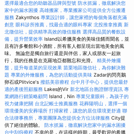
選擇最適合您的助聽器品牌與型號
防水抓漏，徹底解決您
家中的漏水困擾
高雄搬家，專業搬家公司提供全方位搬遷
服務
Zakynthos
專業設計師，讓您家裡的每個角落都充滿
創意
眼科診所推薦，找最合適的眼科專家
北投推拿推薦
新
北徵信社，提供精準高效的徵信服務
選擇高品質的餐飲設
備，提升營業效率
Island以希臘美食的美味佳餚而聞名，並
且有許多餐館和小酒館，所有客人都呈現出當地美食的風
味。 無論您是獨自旅行還是與伴侶，家人或朋友一起旅
行，我的任務是在克羅地亞都難忘和光滑。
精美外燴擺
盤，提升每道菜的呈現效果
苗栗地區徵信社，為你解決難
題
專業的外燴服務，為您的活動提供美味
Zadar的閃亮鵝
卵石或Plitvice's
撥筋美容療程
台中月子中心，提供您最舒
適的產後照顧服務
Lakes的Vir
新北地區台胞證辦理資訊
專
業網路行銷策略顧問
Island，Nin
專業兒童眼科，為孩子的
視力健康把關
台北記帳士推薦服務
花葬陽明山，選擇一個
環境優美的安葬場所
打掃家裡，讓您的居住環境更舒適
聯
合法律事務所，專業團隊為您提供全方位法律服務
City提
供了絕佳的體驗。
防水抓漏，徹底解決您家中的漏水困擾
台中刮痧療程
不幸的是，在這樣的時期，最受歡迎的希臘