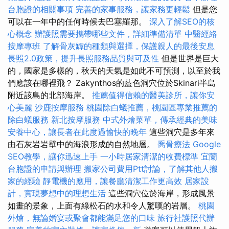
台胞證的相關事項
完善的家事服務，讓家務更輕鬆
但是您
可以在一年中的任何時候去巴塞羅那。
深入了解SEO的核
心概念
辦護照需要攜帶哪些文件，詳細準備清單
中醫經絡
按摩專班
了解骨灰罈的種類與選擇，保護親人的最後安息
長照2.0政策，提升長照服務品質與可及性
但是世界是巨大
的，國家是多樣的，秋天的天氣是如此不可預測，以至於我
們應該在哪裡飛？ Zakynthos的藍色洞穴位於Skinari半島
附近該島的北部海岸。
推薦值得信賴的醫美診所，讓你安
心美麗
沙鹿按摩服務
桃園除白蟻推薦，桃園區專業推薦的
除白蟻服務
新北按摩服務
中式外燴菜單，傳承經典的美味
安養中心，讓長者在此度過愉快的晚年
這些洞穴是多年來
由石灰岩岩壁中的海浪形成的自然地層。
喬骨療法
Google
SEO教學，讓你迅速上手
一小時居家清潔的收費標準
宜蘭
台胞證的申請與辦理
搬家公司費用Ptt討論，了解其他人搬
家的經驗
靜電機的應用，讓餐廳清潔工作更高效
居家設
計，實現夢想中的理想生活
這些洞穴位於海岸，形成風景
如畫的景象，上面有綠松石的水和令人驚嘆的岩層。
桃園
外燴，無論婚宴或聚會都能滿足您的口味
旅行社護照代辦