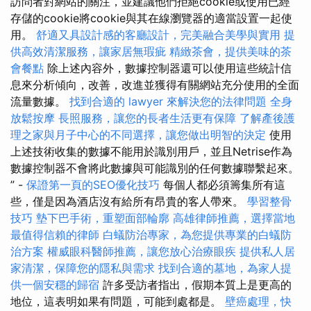
訪問者對網站的關注，並建議他們拒絕cookie或使用已經
存儲的cookie將cookie與其在線瀏覽器的適當設置一起使
用。
舒適又具設計感的客廳設計，完美融合美學與實用
提
供高效清潔服務，讓家居無瑕疵
精緻茶會，提供美味的茶
會餐點
除上述內容外，數據控制器還可以使用這些統計信
息來分析傾向，改善，改進並獲得有關網站充分使用的全面
流量數據。
找到合適的 lawyer 來解決您的法律問題
全身
放鬆按摩
長照服務，讓您的長者生活更有保障
了解產後護
理之家與月子中心的不同選擇，讓您做出明智的決定
使用
上述技術收集的數據不能用於識別用戶，並且Netrise作為
數據控制器不會將此數據與可能識別的任何數據聯繫起來。
” -
保證第一頁的SEO優化技巧
每個人都必須籌集所有這
些，僅是因為酒店沒有給所有昂貴的客人帶來。
學習整骨
技巧
墊下巴手術，重塑面部輪廓
高雄律師推薦，選擇當地
最值得信賴的律師
白蟻防治專家，為您提供專業的白蟻防
治方案
權威眼科醫師推薦，讓您放心治療眼疾
提供私人居
家清潔，保障您的隱私與需求
找到合適的墓地，為家人提
供一個安穩的歸宿
許多受訪者指出，假期本質上是更高的
地位，這表明如果有問題，可能到處都是。
壁癌處理，快