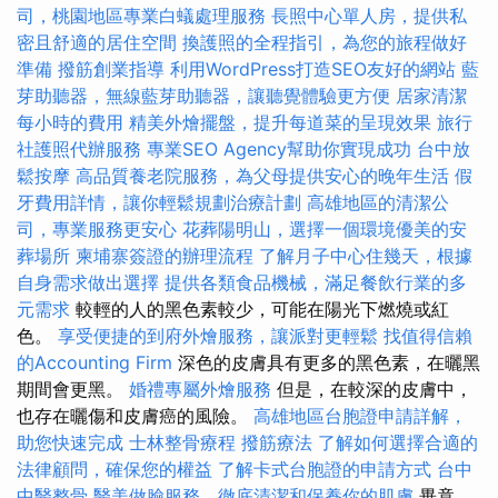
司，桃園地區專業白蟻處理服務
長照中心單人房，提供私
密且舒適的居住空間
換護照的全程指引，為您的旅程做好
準備
撥筋創業指導
利用WordPress打造SEO友好的網站
藍
芽助聽器，無線藍芽助聽器，讓聽覺體驗更方便
居家清潔
每小時的費用
精美外燴擺盤，提升每道菜的呈現效果
旅行
社護照代辦服務
專業SEO Agency幫助你實現成功
台中放
鬆按摩
高品質養老院服務，為父母提供安心的晚年生活
假
牙費用詳情，讓你輕鬆規劃治療計劃
高雄地區的清潔公
司，專業服務更安心
花葬陽明山，選擇一個環境優美的安
葬場所
柬埔寨簽證的辦理流程
了解月子中心住幾天，根據
自身需求做出選擇
提供各類食品機械，滿足餐飲行業的多
元需求
較輕的人的黑色素較少，可能在陽光下燃燒或紅
色。
享受便捷的到府外燴服務，讓派對更輕鬆
找值得信賴
的Accounting Firm
深色的皮膚具有更多的黑色素，在曬黑
期間會更黑。
婚禮專屬外燴服務
但是，在較深的皮膚中，
也存在曬傷和皮膚癌的風險。
高雄地區台胞證申請詳解，
助您快速完成
士林整骨療程
撥筋療法
了解如何選擇合適的
法律顧問，確保您的權益
了解卡式台胞證的申請方式
台中
中醫整骨
醫美做臉服務，徹底清潔和保養你的肌膚
畢竟，