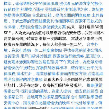
標準，確保透明公平的法律服務
提供多元解決方案的數位
行銷夥伴
舒壓技巧課程
尋找優質的產後護理之家，為新媽
媽提供專業照顧
台北徵信社，提供全面的調查服務
土葬費
用，了解土葬的費用結構及其他相關事項
探索不同款式的
冷凍櫃，找到最合適的存儲解決方案
結果，最好選擇30個
SPF，因為更高的價值可以帶來虛假的安全感，我們可能不
需要每兩個小時重新塗抹一次防曬霜。 當涉及到陽光下的
皮膚有多黑的情況下，每個人都是獨一無二的。
台中外
燴，為您打造獨一無二的宴會餐點
尋找專業的清潔公司來
改善環境
用戶口碑外燴推薦
探索數位行銷策略
屋頂防水，
避免雨水滲漏影響您的居住環境
下午茶外燴，為您帶來輕
鬆愉快的午後時光
探索律師收費標準，確保透明公平的法
律服務
漏水打針，專業修補漏水源頭的有效方法
台南地區
辦理台胞證的注意事項
這很大程度上是由於黑色素是曬黑
的顏料，這是在頭髮，皮膚甚至眼睛中發現的。
推薦優質
搬家公司
找到合適的墓地，為家人提供一個安穩的歸宿
台
南搬家公司，當地可靠的搬家服務選擇
台中腳底按摩療程
安養中心，讓長者在此度過愉快的晚年
中式外燴菜單，傳
承經典的美味
構圖一詞由“
台中撥筋療法
高雄地區的優質