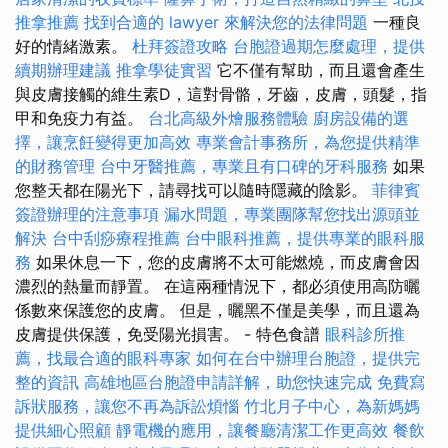
推拿推薦
找到合適的 lawyer 來解決您的法律問題
一種良
好的情緒激素。
杜拜簽證攻略
台胞證過期怎麼處理，提供
續期辦理建議
推拿學徒實習
它不僅有幫助，而且還會產生
與皮膚接觸的維生素D，這對骨骼，牙齒，皮膚，頭髮，指
甲和免疫力有益。
台北高級外燴服務體驗
廚房設備的選
擇，讓烹飪變得更加高效
專業會計事務所，為您提供精準
的財務管理
台中牙醫推薦，專業且有口碑的牙科服務
如果
您整天都在陽光下，請尋找可以隨時隱藏的陰影。
菲律賓
簽證辦理的注意事項
漏水問題，專業團隊幫您找出源頭並
解決
台中刮痧療程推薦
台中眼科推薦，提供專業的眼科服
務
如果休息一下，您的皮膚將不太可能燃燒，而皮膚會因
濃烈的熱量而靜置。 在這兩種情況下，都必須使用高防曬
係數來保護您的皮膚。 但是，曬黑不僅是美學，而且還為
皮膚提供保護，免受陽光損害。 - 特色食譜
眼科診所推
薦，找最合適的眼科專家
如何在台中辦理台胞證，提供完
整的資訊
高雄地區台胞證申請詳解，助您快速完成
免費寫
訴狀服務，讓您不再為訴訟煩惱
竹北月子中心，為新媽媽
提供細心照顧
靜電機的應用，讓餐廳清潔工作更高效
餐飲