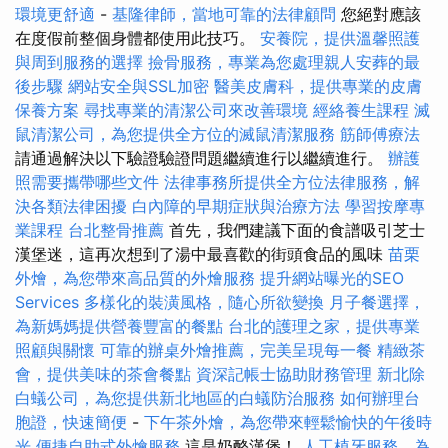
環境更舒適
-
基隆律師，當地可靠的法律顧問
您絕對應該
在度假前整個身體都使用此技巧。
安養院，提供溫馨照護
與周到服務的選擇
撿骨服務，專業為您處理親人安葬的最
後步驟
網站安全與SSL加密
醫美皮膚科，提供專業的皮膚
保養方案
尋找專業的清潔公司來改善環境
經絡養生課程
滅
鼠清潔公司，為您提供全方位的滅鼠清潔服務
筋師傅療法
請通過解決以下驗證驗證問題繼續進行以繼續進行。
辦護
照需要攜帶哪些文件
法律事務所提供全方位法律服務，解
決各類法律困擾
白內障的早期症狀與治療方法
學習按摩專
業課程
台北整骨推薦
首先，我們建議下面的食譜吸引芝士
漢堡迷，這再次想到了湯中最喜歡的街頭食品的風味
苗栗
外燴，為您帶來高品質的外燴服務
提升網站曝光的SEO
Services
多樣化的裝潢風格，隨心所欲變換
月子餐選擇，
為新媽媽提供營養豐富的餐點
台北的護理之家，提供專業
照顧與關懷
可靠的辦桌外燴推薦，完美呈現每一餐
精緻茶
會，提供美味的茶會餐點
資深記帳士協助財務管理
新北除
白蟻公司，為您提供新北地區的白蟻防治服務
如何辦理台
胞證，快速簡便
-
下午茶外燴，為您帶來輕鬆愉快的午後時
光
便捷自助式外燴服務
這是奶酪漢堡！
人工植牙服務，為