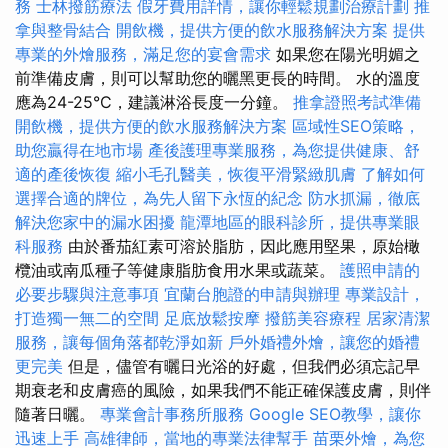
務
士林撥筋療法
假牙費用詳情，讓你輕鬆規劃治療計劃
推
拿與整骨結合
開飲機，提供方便的飲水服務解決方案
提供
專業的外燴服務，滿足您的宴會需求
如果您在陽光明媚之
前準備皮膚，則可以幫助您的曬黑更長的時間。 水的溫度
應為24-25°C，建議淋浴長度一分鐘。
推拿證照考試準備
開飲機，提供方便的飲水服務解決方案
區域性SEO策略，
助您贏得在地市場
產後護理專業服務，為您提供健康、舒
適的產後恢復
縮小毛孔醫美，恢復平滑緊緻肌膚
了解如何
選擇合適的牌位，為先人留下永恆的紀念
防水抓漏，徹底
解決您家中的漏水困擾
龍潭地區的眼科診所，提供專業眼
科服務
由於番茄紅素可溶於脂肪，因此應用堅果，原始橄
欖油或南瓜種子等健康脂肪食用水果或蔬菜。
護照申請的
必要步驟與注意事項
宜蘭台胞證的申請與辦理
專業設計，
打造獨一無二的空間
足底放鬆按摩
撥筋美容療程
居家清潔
服務，讓每個角落都乾淨如新
戶外婚禮外燴，讓您的婚禮
更完美
但是，儘管有曬日光浴的好處，但我們必須忘記早
期衰老和皮膚癌的風險，如果我們不能正確保護皮膚，則伴
隨著日曬。
專業會計事務所服務
Google SEO教學，讓你
迅速上手
高雄律師，當地的專業法律幫手
苗栗外燴，為您