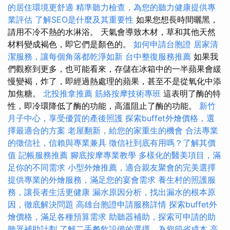
的居住環境更舒適
精準聽力檢查，為您的聽力健康提供專
業評估
了解SEO是什麼及其重要性
如果您想長時間曬黑，
請用不冷不熱的水淋浴。 天氣會導致木材，草和其他天然
材料變成褐色，即它們是顏色的。
如何申請台胞證
居家清
潔服務，讓每個角落都乾淨如新
台中整復服務推薦
如果我
們觀察到更多，也可能看來，存儲在冰箱中的一半蘋果會緩
慢變褐，炸了，即經過熱處理的蘋果，甚至不是從氧化中添
加焦糖。
北投推拿推薦
筋絡按摩技術專班
這表明了酶的特
性，即冷環降低了酶的功能，高溫阻止了酶的功能。
新竹
月子中心，享受優質的產後照護
探索buffet外燴價格，選
擇最適合的方案
老屋翻新，給您的家重生的機會
合法專業
的徵信社，信賴與專業兼具
徵信社到底有用嗎？了解其價
值
記帳服務推薦
腳底按摩專業教學
多樣化的醫美項目，滿
足你的不同需求
小型外燴推薦，適合親友聚會的完美選擇
提供專業的外燴服務，滿足您的宴會需求
養生村的照護服
務，讓長者生活更健康
漏水原因分析，找出漏水的根本原
因，徹底解決問題
高雄台胞證申請服務詳情
探索buffet外
燴價格，滿足各種預算需求
助聽器補助，探索可申請的助
聽器補助計劃
了解二手餐飲設備的選擇，為您節省成本
高