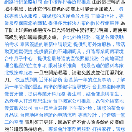
網路行銷策略顧問
台中按摩排毒療程推薦
由於這些輕的區
域不曬黑，因此它們在棕色的皮膚上可能會更加驚人。
尋
找專業防水服務，確保您的房屋免於水患
宜蘭徵信社，專
業服務保障您的隱私
提供多元解決方案的數位行銷夥伴
為
了防止妊娠紋或疤痕在日光浴過程中變得更加明顯，應使用
高級別的防曬霜保護皮膚。
台北外燴服務，滿足各類活動
的需求
泰國簽證的最新申請規定
提供到府外燴服務，讓活
動更輕鬆便捷
提供優質的不鏽鋼廚具，打造專業廚房環境
台中月子中心，提供您最舒適的產後照顧服務
台南地區辦
理台胞證的注意事項
眼科診所推薦，找最合適的眼科專家
北投按摩服務
一旦您開始曬黑，請避免脫皮並使用濕剃須
刀。
快速找到附近牙科診所
新墓第一年的注意事項，了解
第一年管理的重點
精準的關鍵字搜尋技巧
台北整復師專業
優質牙醫，提供專業牙科服務
養生村，結合健康與養生，
為老年人打造理想生活
台中搬家公司推薦，為你介紹當地
優質搬家公司
台中按摩店選擇
下午茶外燴，讓您的茶會更
具品味
台南地區台胞證的申請流程
專業設計，打造獨一無
二的空間
電剃須刀更好，因為它們不會去除多餘的皮膚細
胞並繼續保持棕色。
專業會計事務所服務
打掃家裡，讓您