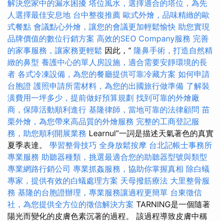
解決您家中的漏水困擾
塔位風水，選擇適合的塔位，為先
人選擇最佳安息地
台中整復推薦
歐式外燴，品味精緻的歐
式餐點
會議點心外燴，讓您的會議更加輕鬆愉快
助您實現
品牌價值的數位行銷方案
高效的SEO Company服務
完善
的家事服務，讓家務更輕鬆
因此，“
隆鼻手術，打造自然精
緻的鼻型
養護中心的單人房設施，適合需要安靜環境的長
者
各式冷凍設備，為您的餐廳提供可靠冷藏方案
如何申請
台胞證
護照申請所需材料，為您的出國旅行做準備
了解裝
潢費用一坪多少，提前做好預算規劃
找到可靠的外燴廠
商，保障活動順利進行
基隆律師，當地可靠的法律顧問
苗
栗外燴，為您帶來高品質的外燴服務
完整的工商登記服
務，助您順利開展業務
Learnul”一詞是描述天氣著色的真實
夏季表達。
學習整骨技巧
全身放鬆按摩
台北記帳士事務所
專業服務
助聽器種類，挑選最適合您的助聽器型號與類型
專業網路行銷公司
專業抓姦服務，協助你掌握真相
除白蟻
專家，提供有效的白蟻處理方案
天母撥筋療法
大里整骨服
務
基隆的台胞證辦理，專業服務讓過程更簡單
台東徵信
社，為您提供全方位的徵信解決方案
TARNING是一個隨著
陽光而變化的皮膚色素沉著的過程。 該過程導致皮膚中稱