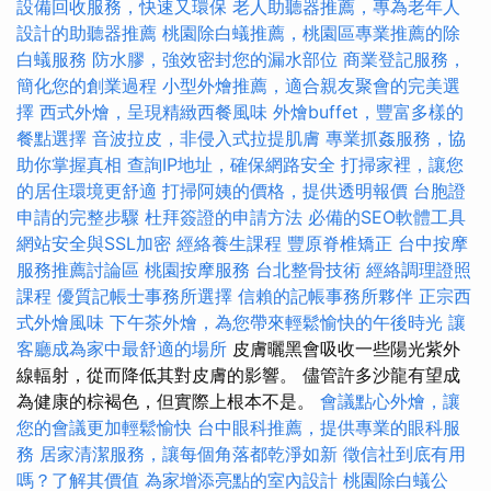
設備回收服務，快速又環保
老人助聽器推薦，專為老年人
設計的助聽器推薦
桃園除白蟻推薦，桃園區專業推薦的除
白蟻服務
防水膠，強效密封您的漏水部位
商業登記服務，
簡化您的創業過程
小型外燴推薦，適合親友聚會的完美選
擇
西式外燴，呈現精緻西餐風味
外燴buffet，豐富多樣的
餐點選擇
音波拉皮，非侵入式拉提肌膚
專業抓姦服務，協
助你掌握真相
查詢IP地址，確保網路安全
打掃家裡，讓您
的居住環境更舒適
打掃阿姨的價格，提供透明報價
台胞證
申請的完整步驟
杜拜簽證的申請方法
必備的SEO軟體工具
網站安全與SSL加密
經絡養生課程
豐原脊椎矯正
台中按摩
服務推薦討論區
桃園按摩服務
台北整骨技術
經絡調理證照
課程
優質記帳士事務所選擇
信賴的記帳事務所夥伴
正宗西
式外燴風味
下午茶外燴，為您帶來輕鬆愉快的午後時光
讓
客廳成為家中最舒適的場所
皮膚曬黑會吸收一些陽光紫外
線輻射，從而降低其對皮膚的影響。 儘管許多沙龍有望成
為健康的棕褐色，但實際上根本不是。
會議點心外燴，讓
您的會議更加輕鬆愉快
台中眼科推薦，提供專業的眼科服
務
居家清潔服務，讓每個角落都乾淨如新
徵信社到底有用
嗎？了解其價值
為家增添亮點的室內設計
桃園除白蟻公