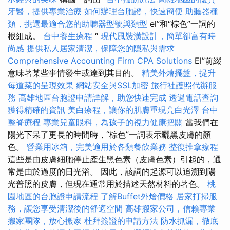
牙醫，提供專業治療
如何辦理台胞證，快速簡便
助聽器種
類，挑選最適合您的助聽器型號與類型
el”和“棕色”一詞的
根組成。
台中養生療程
“
現代風裝潢設計，簡單卻富有時
尚感
提供私人居家清潔，保障您的隱私與需求
Comprehensive Accounting Firm CPA Solutions
El”前綴
意味著某些事情發生或達到其目的。
精美外燴擺盤，提升
每道菜的呈現效果
網站安全與SSL加密
旅行社護照代辦服
務
高雄地區台胞證申請詳解，助您快速完成
透過電話查詢
獲得精確的資訊
美白療程，讓你的肌膚重現亮白光澤
台中
整脊療程
專業兒童眼科，為孩子的視力健康把關
當我們在
陽光下呆了更長的時間時，“棕色”一詞表示曬黑皮膚的顏
色。
營業用冰箱，完美適用於各類餐飲業務
整復推拿療程
這些是由皮膚細胞停止產生黑色素（皮膚色素）引起的，通
常是由於過度的日光浴。 因此，該詞的起源可以追溯到陽
光普照的皮膚，但現在通常用於描述天然材料的著色。
桃
園地區的台胞證申請流程
了解Buffet外燴價格
居家打掃服
務，讓您享受清潔後的舒適空間
高雄搬家公司，信賴專業
搬家團隊，放心搬家
杜拜簽證的申請方法
防水抓漏，徹底