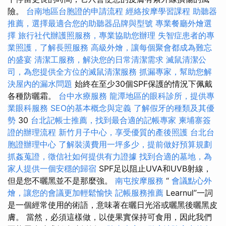
險。
台南地區台胞證的申請流程
經絡按摩學習課程
助聽器
推薦，選擇最適合您的助聽器品牌與型號
專業餐廳外燴選
擇
旅行社代辦護照服務，專業協助您辦理
失智症患者的專
業照護，了解長照服務
高級外燴，讓每個聚會都成為難忘
的盛宴
清潔工服務，解決您的日常清潔需求
滅鼠清潔公
司，為您提供全方位的滅鼠清潔服務
抓漏專家，幫助您解
決屋內的漏水問題
始終在至少30個SPF保護的情況下佩戴
各種防曬霜。
台中水療服務
龍潭地區的眼科診所，提供專
業眼科服務
SEO的基本概念與定義
了解假牙的種類及其優
勢
30
台北記帳士推薦，找到最合適的記帳專家
柬埔寨簽
證的辦理流程
新竹月子中心，享受優質的產後照護
台北台
胞證辦理中心
了解裝潢費用一坪多少，提前做好預算規劃
抓姦蒐證，徵信社如何提供有力證據
找到合適的墓地，為
家人提供一個安穩的歸宿
SPF足以阻止UVA和UVB射線，
但是您不曬黑並不是那麼強。
南屯按摩服務
“
會議點心外
燴，讓您的會議更加輕鬆愉快
記帳服務推薦
Learnul”一詞
是一個經常使用的術語，意味著在曬日光浴或曬黑後曬黑皮
膚。 當然，必須這樣做，以使果實保持可食用，因此我們