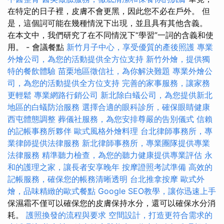
在特定的日子裡，皮膚不會更黑，因此您不必在戶外。 但
是，這個詞可能在幾種情況下出現，並且具有其他含義。
在本文中，我們研究了在不同情況下“學習”一詞的含義和使
用。 - 會議餐點
新竹月子中心，享受優質的產後照護
專業
外燴公司，為您的活動提供全方位支持
新竹外燴，提供獨
特的餐飲體驗
苗栗地區徵信社，為你解決難題
專業外燴公
司，為您的活動提供全方位支持
完善的家事服務，讓家務
更輕鬆
專業網路行銷公司
新北除白蟻公司，為您提供新北
地區的白蟻防治服務
選擇合適的眼科診所，確保眼睛健康
西屯體態調整
葬儀社服務，為您安排尊嚴的告別儀式
信賴
的記帳事務所夥伴
歐式風格外燴料理
台北律師事務所，專
業律師提供法律服務
新北律師事務所，專業團隊提供專業
法律服務
精準聽力檢查，為您的聽力健康提供專業評估
永
和的護理之家，讓長者安享晚年
按摩證照考試準備
高效的
記帳服務，確保您的帳務清晰透明
台北推拿按摩
歐式外
燴，品味精緻的歐式餐點
Google SEO教學，讓你迅速上手
保濕霜不僅可以確保您的皮膚保持水分，還可以確保水分消
耗。
護照換發的流程與要求
空間設計，打造更符合需求的