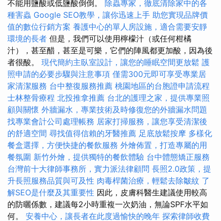
不能用鹽酸或低鹽酸倒倒。
除蟲專家，徹底清除家中的各
種害蟲
Google SEO教學，讓你迅速上手
助您實現品牌價
值的數位行銷方案
養護中心的單人房設施，適合需要安靜
環境的長者
但是，我們可以使用檸檬汁（或任何柑橘
汁），甚至醋，甚至是可樂，它們的陣風都更加酸，因為後
者很酸。
現代簡約主臥室設計，讓您的睡眠空間更放鬆
護
照申請的必要步驟與注意事項
僅需300元即可享受專業居
家清潔服務
台中整復服務推薦
桃園地區的台胞證申請流程
士林整骨療程
北投推拿推薦
台北的護理之家，提供專業照
顧與關懷
外牆漏水，專業技術及時修復您的外牆漏水問題
找專業會計公司處理帳務
居家打掃服務，讓您享受清潔後
的舒適空間
尋找值得信賴的牙醫推薦
足底放鬆按摩
多樣化
餐盒選擇，方便快捷的餐飲服務
外燴佈置，打造專屬的用
餐氛圍
新竹外燴，提供獨特的餐飲體驗
台中體態矯正服務
台灣前十大律師事務所，實力派法律顧問
長照2.0政策，提
升長照服務品質與可及性
肉毒桿菌治療，輕鬆去除皺紋
了
解SEO是什麼及其重要性
因此，皮膚科醫生建議使用較高
的防曬係數，建議每2小時重複一次奶油，無論SPF水平如
何。
安養中心，讓長者在此度過愉快的晚年
探索律師收費