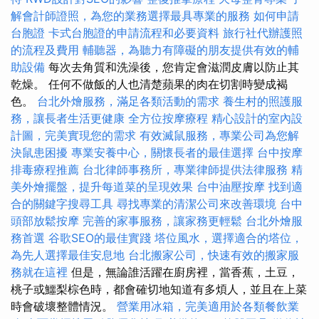
解會計師證照，為您的業務選擇最具專業的服務
如何申請
台胞證
卡式台胞證的申請流程和必要資料
旅行社代辦護照
的流程及費用
輔聽器，為聽力有障礙的朋友提供有效的輔
助設備
每次去角質和洗澡後，您肯定會滋潤皮膚以防止其
乾燥。 任何不做飯的人也清楚蘋果的肉在切割時變成褐
色。
台北外燴服務，滿足各類活動的需求
養生村的照護服
務，讓長者生活更健康
全方位按摩療程
精心設計的室內設
計圖，完美實現您的需求
有效滅鼠服務，專業公司為您解
決鼠患困擾
專業安養中心，關懷長者的最佳選擇
台中按摩
排毒療程推薦
台北律師事務所，專業律師提供法律服務
精
美外燴擺盤，提升每道菜的呈現效果
台中油壓按摩
找到適
合的關鍵字搜尋工具
尋找專業的清潔公司來改善環境
台中
頭部放鬆按摩
完善的家事服務，讓家務更輕鬆
台北外燴服
務首選
谷歌SEO的最佳實踐
塔位風水，選擇適合的塔位，
為先人選擇最佳安息地
台北搬家公司，快速有效的搬家服
務就在這裡
但是，無論誰活躍在廚房裡，當香蕉，土豆，
桃子或鱷梨棕色時，都會確切地知道有多煩人，並且在上菜
時會破壞整體情況。
營業用冰箱，完美適用於各類餐飲業