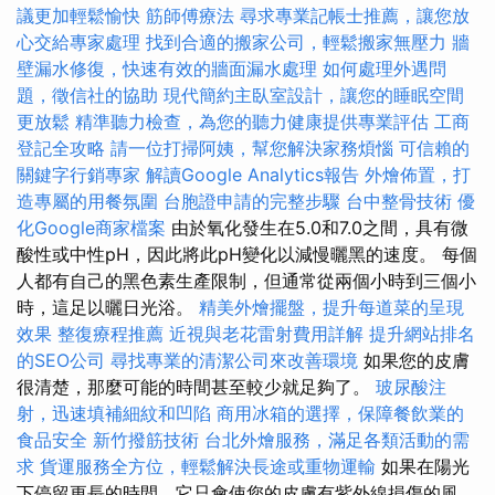
議更加輕鬆愉快
筋師傅療法
尋求專業記帳士推薦，讓您放
心交給專家處理
找到合適的搬家公司，輕鬆搬家無壓力
牆
壁漏水修復，快速有效的牆面漏水處理
如何處理外遇問
題，徵信社的協助
現代簡約主臥室設計，讓您的睡眠空間
更放鬆
精準聽力檢查，為您的聽力健康提供專業評估
工商
登記全攻略
請一位打掃阿姨，幫您解決家務煩惱
可信賴的
關鍵字行銷專家
解讀Google Analytics報告
外燴佈置，打
造專屬的用餐氛圍
台胞證申請的完整步驟
台中整骨技術
優
化Google商家檔案
由於氧化發生在5.0和7.0之間，具有微
酸性或中性pH，因此將此pH變化以減慢曬黑的速度。 每個
人都有自己的黑色素生產限制，但通常從兩個小時到三個小
時，這足以曬日光浴。
精美外燴擺盤，提升每道菜的呈現
效果
整復療程推薦
近視與老花雷射費用詳解
提升網站排名
的SEO公司
尋找專業的清潔公司來改善環境
如果您的皮膚
很清楚，那麼可能的時間甚至較少就足夠了。
玻尿酸注
射，迅速填補細紋和凹陷
商用冰箱的選擇，保障餐飲業的
食品安全
新竹撥筋技術
台北外燴服務，滿足各類活動的需
求
貨運服務全方位，輕鬆解決長途或重物運輸
如果在陽光
下停留更長的時間，它只會使您的皮膚有紫外線損傷的風