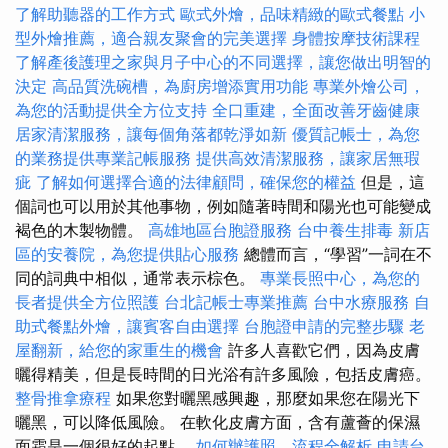
了解助聽器的工作方式
歐式外燴，品味精緻的歐式餐點
小
型外燴推薦，適合親友聚會的完美選擇
身體按摩技術課程
了解產後護理之家與月子中心的不同選擇，讓您做出明智的
決定
高品質洗碗槽，為廚房增添實用功能
專業外燴公司，
為您的活動提供全方位支持
全口重建，全面改善牙齒健康
居家清潔服務，讓每個角落都乾淨如新
優質記帳士，為您
的業務提供專業記帳服務
提供高效清潔服務，讓家居無瑕
疵
了解如何選擇合適的法律顧問，確保您的權益
但是，這
個詞也可以用於其他事物，例如隨著時間和陽光也可能變成
褐色的木製物體。
高雄地區台胞證服務
台中養生排毒
新店
區的安養院，為您提供貼心服務
總體而言，“學習”一詞在不
同的詞典中相似，通常表示棕色。
專業長照中心，為您的
長者提供全方位照護
台北記帳士專業推薦
台中水療服務
自
助式餐點外燴，讓賓客自由選擇
台胞證申請的完整步驟
老
屋翻新，給您的家重生的機會
許多人喜歡它們，因為皮膚
曬得精美，但是長時間的日光浴有許多風險，包括皮膚癌。
整骨推拿療程
如果您對曬黑感興趣，那麼如果您在陽光下
曬黑，可以降低風險。 在軟化皮膚方面，含有蘆薈的保濕
面霜是一個很好的起點。
如何辦護照，流程全解析
申請台