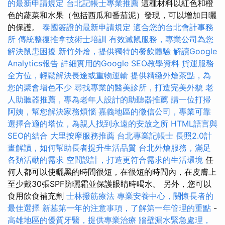
的最新申請規定
台北記帳士專業推薦
這種材料以紅色和橙
色的蔬菜和水果（包括西瓜和番茄泥）發現，可以增加日曬
的保護。
泰國簽證的最新申請規定
適合您的台北會計事務
所
傳統整復推拿技術士培訓
有效滅鼠服務，專業公司為您
解決鼠患困擾
新竹外燴，提供獨特的餐飲體驗
解讀Google
Analytics報告
詳細實用的Google SEO教學資料
貨運服務
全方位，輕鬆解決長途或重物運輸
提供精緻外燴茶點，為
您的聚會增色不少
尋找專業的醫美診所，打造完美外貌
老
人助聽器推薦，專為老年人設計的助聽器推薦
請一位打掃
阿姨，幫您解決家務煩惱
嘉義地區的徵信公司，專業可靠
選擇合適的塔位，為親人找到永遠的安放之所
HTML語言與
SEO的結合
大里按摩服務推薦
台北專業記帳士
長照2.0計
畫解讀，如何幫助長者提升生活品質
台北外燴服務，滿足
各類活動的需求
空間設計，打造更符合需求的生活環境
任
何人都可以使曬黑的時間很短，在很短的時間內，在皮膚上
至少戴30張SPF防曬霜並保護眼睛時喝水。 另外，您可以
食用飲食補充劑
士林撥筋療法
專業安養中心，關懷長者的
最佳選擇
新墓第一年的注意事項，了解第一年管理的重點
-
高雄地區的優質牙醫，提供專業治療
牆壁漏水緊急處理，