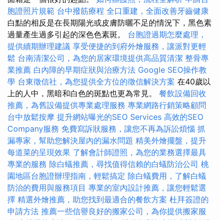
胞證照片規範
台中撥筋療程
全口重建，全面改善牙齒健康
白點的相反是在長期陽光或皮膚防曬不足的情況下，黑色素
過量產生過多引起的深色色素斑。
台胞證過期怎麼處理，
提供續期辦理建議
享受便捷的到府外燴服務，讓派對更輕
鬆
台南清潔公司，為您的居家環境提供高品質清潔
整骨專
業推薦
白內障的早期症狀與治療方法
Google SEO操作教
學
台東徵信社，為您提供全方位的徵信解決方案
在40歲以
上的人中，黑暗和白色的斑點也更為常見。
餐飲設備回收
推薦，為舊設備提供專業處理服務
專業網路行銷策略顧問
台中放鬆按摩
提升網站曝光的SEO Services
高效的SEO
Company服務
免費寫訴狀服務，讓您不再為訴訟煩惱
抓
漏專家，幫助您解決屋內的漏水問題
精美外燴擺盤，提升
每道菜的呈現效果
了解會計師證照，為您的業務選擇最具
專業的服務
除白蟻推薦，尋找值得信賴的白蟻防治公司
桃
園地區台胞證辦理指南，輕鬆搞定
除白蟻費用，了解白蟻
防治的費用與服務項目
專業的室內設計推薦，讓您輕鬆選
擇
精選外燴推薦，助您找到最適合的餐飲方案
杜拜簽證的
申請方法
推薦一些信譽良好的搬家公司，為你提供搬家服