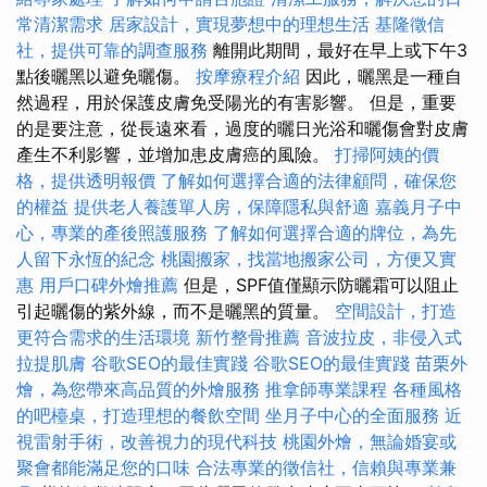
常清潔需求
居家設計，實現夢想中的理想生活
基隆徵信
社，提供可靠的調查服務
離開此期間，最好在早上或下午3
點後曬黑以避免曬傷。
按摩療程介紹
因此，曬黑是一種自
然過程，用於保護皮膚免受陽光的有害影響。 但是，重要
的是要注意，從長遠來看，過度的曬日光浴和曬傷會對皮膚
產生不利影響，並增加患皮膚癌的風險。
打掃阿姨的價
格，提供透明報價
了解如何選擇合適的法律顧問，確保您
的權益
提供老人養護單人房，保障隱私與舒適
嘉義月子中
心，專業的產後照護服務
了解如何選擇合適的牌位，為先
人留下永恆的紀念
桃園搬家，找當地搬家公司，方便又實
惠
用戶口碑外燴推薦
但是，SPF值僅顯示防曬霜可以阻止
引起曬傷的紫外線，而不是曬黑的質量。
空間設計，打造
更符合需求的生活環境
新竹整骨推薦
音波拉皮，非侵入式
拉提肌膚
谷歌SEO的最佳實踐
谷歌SEO的最佳實踐
苗栗外
燴，為您帶來高品質的外燴服務
推拿師專業課程
各種風格
的吧檯桌，打造理想的餐飲空間
坐月子中心的全面服務
近
視雷射手術，改善視力的現代科技
桃園外燴，無論婚宴或
聚會都能滿足您的口味
合法專業的徵信社，信賴與專業兼