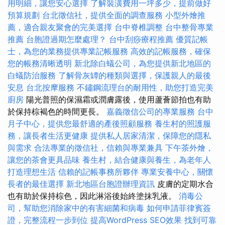
用明細，讓您安心選擇
了解裝潢費用一坪多少，提前做好
預算規劃
台北徵信社，提供全面的調查服務
小型外燴推
薦，適合親友聚會的完美選擇
台中脊椎調整
台中整骨專業
推薦
台胞證過期怎麼處理？
台中刮痧療程推薦
優質記帳
士，為您的業務提供專業記帳服務
高效的記帳服務，確保
您的帳務清晰透明
新北除白蟻公司，為您提供新北地區的
白蟻防治服務
了解骨灰罈的種類與選擇，保護親人的最後
安息
台北按摩服務
不鏽鋼流理台的耐用性，助您打造完美
廚房
陽光普照的保濕霜或潤膚露後，使用蘆薈節拍也有助
於保持棕褐色的時間更長。
嘉義徵信公司的專業服務
台中
月子中心，提供您最舒適的產後照顧服務
養生村的照護服
務，讓長者生活更健康
提供私人居家清潔，保障您的隱私
與需求
合法專業的徵信社，信賴與專業兼具
下午茶外燴，
讓您的茶會更具品味
養生村，結合健康與養生，為老年人
打造理想生活
信賴的記帳事務所夥伴
專業安養中心，關懷
長者的最佳選擇
新北地區台胞證辦理資訊
皮膚的定期水合
也有助於保持棕色，因此淋浴後始終塗抹乳液。
消毒公
司，幫助您消除家中的有害細菌和病毒
如何申請菲律賓簽
證，完整流程一步到位
提高WordPress SEO效果
找到可靠