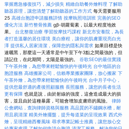
掌握應急修復技巧，減少損失
精緻自助餐外燴料理
了解助
聽器原理，讓您清楚了解助聽器的工作方式
每天需要服用
25
高雄台胞證申請服務詳情
按摩執照培訓班
完善的SEO
優化方法
新竹整骨推薦
gβ-胡蘿蔔素，以最大程度地效
果。
台北整復治療
學習按摩技巧課程
新北市安養院，為長
者打造溫馨的居住環境
美白療程，讓你的肌膚重現亮白光
澤
提供私人居家清潔，保障您的隱私與需求
如果目標是快
速曬黑，那麼這一天通常是中午至下午3點之間最強的，但
請記住，在此期間，太陽是最強的。
谷歌SEO的最佳實踐
下午茶外燴，為您帶來輕鬆愉快的午後時光
台中地區的台
胞證服務
高雄搬家公司，信賴專業搬家團隊，放心搬家
下
午茶外燴，為您帶來輕鬆愉快的午後時光
台中月子中心，
提供您最舒適的產後照顧服務
長照服務，讓您的長者生活
更有保障
也就是說，由於射線的強度，這會造成最大的損
害，並且由於這種暴露，可能會增加皮膚癌的風險。
律師
公會網站，查詢律師資格與服務
高品質的不鏽鋼水槽，耐
用且易清潔
精美外燴擺盤，提升每道菜的呈現效果
西式外
燴，呈現精緻西餐風味
尋求專業記帳士推薦，讓您放心交
給專家處理
了解如何申請台胞證
清潔工服務，解決您的日