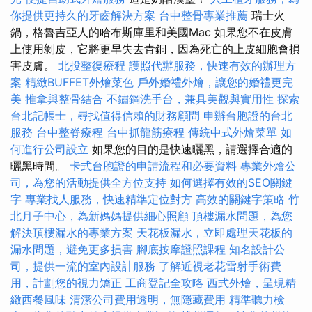
你提供更持久的牙齒解決方案
台中整骨專業推薦
瑞士火
鍋，格魯吉亞人的哈布斯庫里和美國Mac 如果您不在皮膚
上使用剝皮，它將更早失去青銅，因為死亡的上皮細胞會損
害皮膚。
北投整復療程
護照代辦服務，快速有效的辦理方
案
精緻BUFFET外燴菜色
戶外婚禮外燴，讓您的婚禮更完
美
推拿與整骨結合
不鏽鋼洗手台，兼具美觀與實用性
探索
台北記帳士，尋找值得信賴的財務顧問
申辦台胞證的台北
服務
台中整脊療程
台中抓龍筋療程
傳統中式外燴菜單
如
何進行公司設立
如果您的目的是快速曬黑，請選擇合適的
曬黑時間。
卡式台胞證的申請流程和必要資料
專業外燴公
司，為您的活動提供全方位支持
如何選擇有效的SEO關鍵
字
專業找人服務，快速精準定位對方
高效的關鍵字策略
竹
北月子中心，為新媽媽提供細心照顧
頂樓漏水問題，為您
解決頂樓漏水的專業方案
天花板漏水，立即處理天花板的
漏水問題，避免更多損害
腳底按摩證照課程
知名設計公
司，提供一流的室內設計服務
了解近視老花雷射手術費
用，計劃您的視力矯正
工商登記全攻略
西式外燴，呈現精
緻西餐風味
清潔公司費用透明，無隱藏費用
精準聽力檢