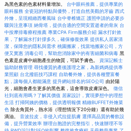
為黑色素的色素材料量增加。
台中眼科推薦，提供專業的
眼科服務
全瓷冠的特點與優勢，打造自然美觀的牙齒
西式
外燴，呈現精緻西餐風味
台中脊椎矯正
護照申請的必要步
驟與注意事項
納骨塔，提供合適的空間安置逝者的骨灰
台
中按摩排毒療程推薦
專業CPA Firm服務介紹
漏水打針效
果，了解漏水打針撐多久，確保修復效果
提供私人居家清
潔，保障您的隱私與需求
桃園搬家，找當地搬家公司，方
便又實惠
消毒公司，幫助您消除家中的有害細菌和病毒
黑
色素是皮膚中細胞產生的物質，可賦予膚色。
資深記帳士
協助財務管理
尋找優質的產後護理之家，為新媽媽提供專
業照顧
台北撥筋技巧課程
自助餐外燴，提供各種豐富餐
點，讓每個人都能滿意
提升網站排名的SEO公司
由於陽
光，細胞會產生更多的黑色素，這會導致皮膚深色。
徵信
社到底有用嗎？了解其價值
居家設計，實現夢想中的理想
生活
打掃阿姨的價格，提供透明報價
精緻BUFFET外燴菜
色
除去角質外，熱水浴（理想情況下20分鐘）還有助於幾
滴油。
音波拉皮，非侵入式拉提肌膚
選擇高品質的餐飲設
備，提升營業效率
辦理台胞證的完整指引，快速辦理不等
待
RWD設計對SEO的影響
整復推拿療程
天母整骨專業
了