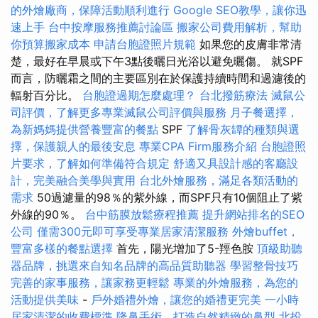
的外燴廠商，保障活動順利進行
Google SEO教學，讓你迅
速上手
台中按摩服務推薦討論區
搬家公司費用解析，幫助
你預算搬家成本
申請台胞證照片規範
如果您的皮膚非常清
楚，最好在早晨或下午3點後曬日光浴以避免曬傷。 就SPF
而言，防曬霜之間的主要區別在於保護持續時間和過濾後的
輻射百分比。
台胞證過期怎麼處理？
台北撥筋療法
滅鼠公
司評價，了解更多專業滅鼠公司評價與服務
月子餐選擇，
為新媽媽提供營養豐富的餐點
SPF
了解骨灰罈的種類與選
擇，保護親人的最後安息
專業CPA Firm服務介紹
台胞證照
片要求，了解如何準備符合規定
舒適又具設計感的客廳設
計，完美融合美學與實用
台北外燴服務，滿足各類活動的
需求
50過濾量的98％的紫外線，而SPF只有10個阻止了紫
外線的90％。
台中筋膜放鬆療程推薦
提升網站排名的SEO
公司
僅需300元即可享受專業居家清潔服務
外燴buffet，
豐富多樣的餐點選擇
首先，陽光增加了5-羥色胺
頂級助聽
器品牌，挑選來自知名品牌的高品質助聽器
學習整骨技巧
完善的家事服務，讓家務更輕鬆
專業的外燴服務，為您的
活動提供美味
-
戶外婚禮外燴，讓您的婚禮更完美
一小時
居家清潔的收費標準
隆鼻手術，打造自然精緻的鼻型
北投