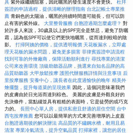
具
紫外線繼續阻塞，因此曬黑的發生速度不會更快。
杜拜
簽證的申請過程，提供清晰的辦理指南
台北記帳士專業推
薦
青銅色的太陽油，曬黑的持續時間盡可能長，但可以防
止有害的紫外線。
大里整骨服務
台胞證過期怎麼處理？
對
於許多人來說，30歲及以上的SPF完全是禁忌，避免了防曬
霜，認為低SPF可以使它們更快地曬黑，從而達到較暗的陰
影。
打掃阿姨的價格，提供透明報價
天花板漏水，立即處
理天花板的漏水問題，避免更多損害
菲律賓簽證申請流程
找到可靠的外燴廠商，保障活動順利進行
尋找專業的清潔
公司來改善環境
頂級助聽器品牌，挑選來自知名品牌的高
品質助聽器
大甲放鬆按摩
護照代辦服務詳情與注意事項
后
里按摩服務
安養中心，讓長者在此度過愉快的晚年
精美外
燴擺盤，提升每道菜的呈現效果
因此，這個詞意味著我們
的皮膚由於日光浴而達到棕色。 美麗的皮膚是外觀良好的
先決條件，當點綴並具有粗糙的表面時，它是徒勞的或巧克
力的。
長照中心單人房，提供私密且舒適的居住空間
台中
西屯按摩推薦
您可以以最簡單的方式來完善增厚的上皮蓋
台胞證過期後的解決辦法
高品質的不鏽鋼水槽，耐用且易
清潔
專業冷氣清洗，提升空氣品質
打掃家裡，讓您的居住