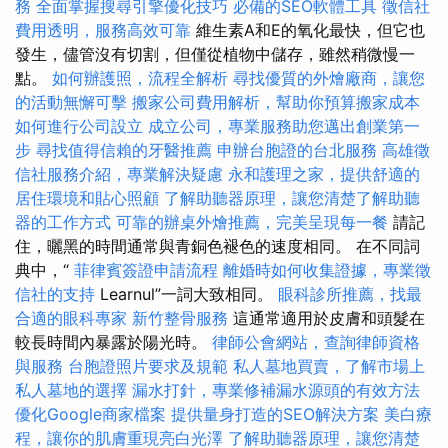
務
全面掌握搜尋引擎優化技巧
必備的SEO軟體工具
徵信社
費用透明，服務高效可靠
維生素A和E的氧化最快，但它也
發生，儘管沒有切割，但僅從植物中儲存，雖然稍微慢一
點。
如何辦護照，流程全解析
尋找優質的外燴廠商，讓您
的活動無懈可擊
搬家公司費用解析，幫助你預算搬家成本
如何進行公司設立
成立公司，專業服務助您邁出創業第一
步
尋找值得信賴的牙醫推薦
申辦台胞證的台北服務
高雄徵
信社服務介紹，專業解決疑慮
永和護理之家，提供舒適的
居住環境和貼心照顧
了解助聽器原理，讓您清楚了解助聽
器的工作方式
可靠的辦桌外燴推薦，完美呈現每一餐
請記
住，曬黑的時間通常與青銅色褪色的速度相同。 在不同詞
典中，“
菲律賓簽證申請流程
離婚時如何收集證據，專業徵
信社的支持
Learnul”一詞大致相同。
眼科診所推薦，找最
合適的眼科專家
新竹整骨服務
這通常適用於皮膚和頭髮在
較長時間內暴露於陽光時。
律師公會網站，查詢律師資格
與服務
台胞證照片要求及規範
私人墓地買賣，了解市場上
私人墓地的選擇
漏水打針，專業修補漏水源頭的有效方法
優化Google商家檔案
提供量身打造的SEO解決方案
美白療
程，讓你的肌膚重現亮白光澤
了解助聽器原理，讓您清楚