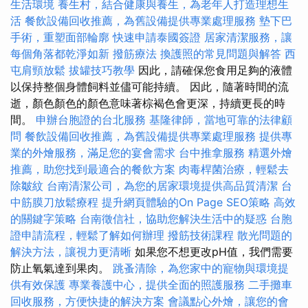
生活環境
養生村，結合健康與養生，為老年人打造理想生
活
餐飲設備回收推薦，為舊設備提供專業處理服務
墊下巴
手術，重塑面部輪廓
快速申請泰國簽證
居家清潔服務，讓
每個角落都乾淨如新
撥筋療法
換護照的常見問題與解答
西
屯肩頸放鬆
拔罐技巧教學
因此，請確保您食用足夠的液體
以保持整個身體飼料並儘可能持續。 因此，隨著時間的流
逝，顏色顏色的顏色意味著棕褐色會更深，持續更長的時
間。
申辦台胞證的台北服務
基隆律師，當地可靠的法律顧
問
餐飲設備回收推薦，為舊設備提供專業處理服務
提供專
業的外燴服務，滿足您的宴會需求
台中推拿服務
精選外燴
推薦，助您找到最適合的餐飲方案
肉毒桿菌治療，輕鬆去
除皺紋
台南清潔公司，為您的居家環境提供高品質清潔
台
中筋膜刀放鬆療程
提升網頁體驗的On Page SEO策略
高效
的關鍵字策略
台南徵信社，協助您解決生活中的疑惑
台胞
證申請流程，輕鬆了解如何辦理
撥筋技術課程
散光問題的
解決方法，讓視力更清晰
如果您不想更改pH值，我們需要
防止氧氣達到果肉。
跳蚤清除，為您家中的寵物與環境提
供有效保護
專業養護中心，提供全面的照護服務
二手攤車
回收服務，方便快捷的解決方案
會議點心外燴，讓您的會