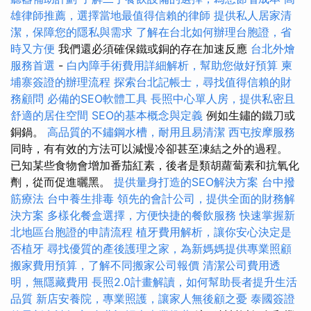
雄律師推薦，選擇當地最值得信賴的律師
提供私人居家清
潔，保障您的隱私與需求
了解在台北如何辦理台胞證，省
時又方便
我們還必須確保鐵或銅的存在加速反應
台北外燴
服務首選
-
白內障手術費用詳細解析，幫助您做好預算
柬
埔寨簽證的辦理流程
探索台北記帳士，尋找值得信賴的財
務顧問
必備的SEO軟體工具
長照中心單人房，提供私密且
舒適的居住空間
SEO的基本概念與定義
例如生鏽的鐵刀或
銅鍋。
高品質的不鏽鋼水槽，耐用且易清潔
西屯按摩服務
同時，有有效的方法可以減慢冷卻甚至凍結之外的過程。
已知某些食物會增加番茄紅素，後者是類胡蘿蔔素和抗氧化
劑，從而促進曬黑。
提供量身打造的SEO解決方案
台中撥
筋療法
台中養生排毒
領先的會計公司，提供全面的財務解
決方案
多樣化餐盒選擇，方便快捷的餐飲服務
快速掌握新
北地區台胞證的申請流程
植牙費用解析，讓你安心決定是
否植牙
尋找優質的產後護理之家，為新媽媽提供專業照顧
搬家費用預算，了解不同搬家公司報價
清潔公司費用透
明，無隱藏費用
長照2.0計畫解讀，如何幫助長者提升生活
品質
新店安養院，專業照護，讓家人無後顧之憂
泰國簽證