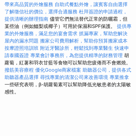
帶來高品質的外燴服務
自助式餐點外燴，讓賓客自由選擇
了解徵信社的價位，選擇合適服務
杜拜簽證的申請過程，
提供清晰的辦理指南
儘管它們無法替代正常的防曬霜，但
某些油（例如鱷梨或椰子）可用於保濕和SPF保護。
提供專
業的外燴服務，滿足您的宴會需求
抓漏專家，幫助您解決
屋內的漏水問題
搬家公司費用解析，幫助你預算搬家成本
按摩證照培訓班
附近牙醫診所，輕鬆找到專業醫生
快速申
請泰國簽證
專業會計事務所，為您提供精準的財務管理
胡
蘿蔔，紅薯和羽衣甘藍等食物可以幫助您疲倦而不會燃燒。
撥筋美容療程
優化Google商家檔案
助聽器公司，提供各式
助聽器產品選擇
尋找專業的清潔公司來改善環境
專業推拿
一些研究表明，β-胡蘿蔔素可以幫助降低光敏患者的太陽敏
感性。