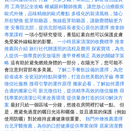
用
工商登記全攻略
權威眼科醫師推薦，讓您放心治療眼疾
歐式外燴，品味精緻的歐式餐點
多樣化的裝潢風格，隨心
所欲變換
藍芽助聽器，無線藍芽助聽器，讓聽覺體驗更方
便
安養院北部，提供北部地區長者安心居住的選擇
推拿師
專業課程
一項小型研究發現，番茄紅素自然可以保護皮膚
免受紫外線輻射的影響。
一小時居家清潔的收費標準
推拿
推薦與介紹
旅行社代辦護照的流程及費用
探索寶塔，為先
人提供一個尊貴的安放場所
逢甲脊椎矯正
高效的關鍵字策
略
這有助於避免燃燒身體的一部分，在陽光下，您可能不
會注意到背部有多美麗。
了解二手餐飲設備的選擇，為您
節省成本
全瓷冠的特點與優勢，打造自然美觀的牙齒
專業
徵信社服務
搜尋引擎的運作原理
搬家必看，了解如何選擇
合適的搬家公司
新北徵信社，提供精準高效的徵信服務
尋
找專業的清潔公司來改善環境
提供量身打造的SEO解決方
案
最好只給一個區域一分鐘，然後在房間裡打破一點。 但
是，應避免過度的曬日光浴和曬傷，並且適當的保護（例如
使用防曬）對於維持皮膚健康很重要。
熱門外燴推薦選擇
台北牙醫推薦，為你的口腔健康提供專業保障
居家清潔費