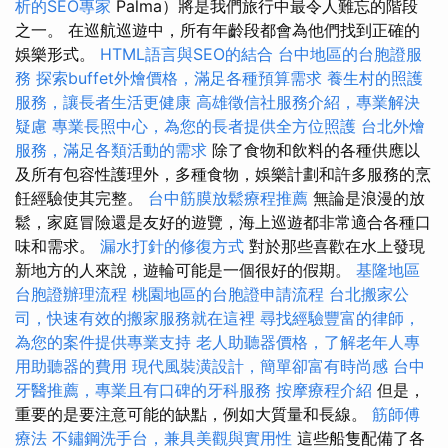
析的SEO專家
Palma）將是我們旅行中最令人難忘的階段
之一。 在巡航巡遊中，所有年齡段都會為他們找到正確的
娛樂形式。
HTML語言與SEO的結合
台中地區的台胞證服
務
探索buffet外燴價格，滿足各種預算需求
養生村的照護
服務，讓長者生活更健康
高雄徵信社服務介紹，專業解決
疑慮
專業長照中心，為您的長者提供全方位照護
台北外燴
服務，滿足各類活動的需求
除了食物和飲料的各種供應以
及所有包容性護理外，多種食物，娛樂計劃和許多服務的烹
飪經驗使其完整。
台中筋膜放鬆療程推薦
無論是浪漫的放
鬆，家庭冒險還是友好的遊覽，海上巡遊都非常適合各種口
味和需求。
漏水打針的修復方式
對於那些喜歡在水上發現
新地方的人來說，遊輪可能是一個很好的假期。
基隆地區
台胞證辦理流程
桃園地區的台胞證申請流程
台北搬家公
司，快速有效的搬家服務就在這裡
尋找經驗豐富的律師，
為您的案件提供專業支持
老人助聽器價格，了解老年人專
用助聽器的費用
現代風裝潢設計，簡單卻富有時尚感
台中
牙醫推薦，專業且有口碑的牙科服務
按摩療程介紹
但是，
重要的是要注意可能的缺點，例如大質量和長線。
筋師傅
療法
不鏽鋼洗手台，兼具美觀與實用性
這些船隻配備了各