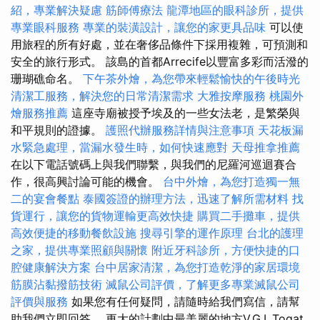
紹，專業解決疑慮
筋師傅療法
龍潭地區的眼科診所，提供
專業眼科服務
專業的裝潢設計，讓您的家更具品味
可以使
用旅程的所有好處，並在奢侈品條件下採用複雜，可預測和
安全的旅行形式。 該島的首都Arrecife以豐富多彩而活潑的
珊瑚礁命名。
下午茶外燴，為您帶來輕鬆愉快的午後時光
清潔工服務，解決您的日常清潔需求
大雅按摩服務
桃園外
燴服務推薦
這座寺廟被授予埃及的一些女法老，是繁榮與
和平規則的證據。
護照代辦服務詳情與注意事項
天花板漏
水緊急處理，當漏水發生時，如何快速應對
天母推拿推薦
在以下電話號碼上與我們聯繫，與我們的尼羅河巡迴賽合
作，很高興討論可能的機會。
台中外燴，為您打造獨一無
二的宴會餐點
泰國簽證的辦理方法，迅速了解所需材料
找
貨運行，讓您的貨物運輸更高效快捷
購買二手攤車，提供
高效便捷的移動餐飲設施
搜尋引擎的運作原理
台北的護理
之家，提供專業照顧與關懷
附近牙科診所，方便快捷的口
腔健康解決方案
台中居家清潔，為您打造乾淨的家居環境
筋膜沾黏撥筋技術
滅鼠公司評價，了解更多專業滅鼠公司
評價與服務
如果您有任何疑問，請隨時給我們寫信，請幫
助我們立即回答。 更大的計劃中最美麗的地方V.G.L.Togat