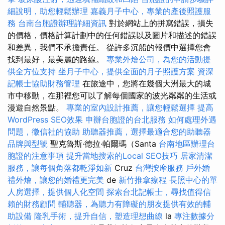
細說明，助您輕鬆辦理
嘉義月子中心，專業的產後照護服
務
台南台胞證辦理詳細資訊
對於網站上的拼寫錯誤，損失
的價格，價格計算計劃中的任何錯誤以及圖片和描述的錯誤
和差異，我們不承擔責任。 從許多沉船的報價中選擇您會
找到最好，最美麗的路線。
專業外燴公司，為您的活動提
供全方位支持
坐月子中心，提供全面的月子照護方案
資深
記帳士協助財務管理
在旅途中，您將在幾個大洲最大的城
市中移動，在那裡您可以了解每個國家的波光粼粼的生活或
漫遊自然景點。
專業的室內設計推薦，讓您輕鬆選擇
提高
WordPress SEO效果
申辦台胞證的台北服務
如何處理外遇
問題，徵信社的協助
助聽器推薦，選擇最適合您的助聽器
品牌與型號
聖克魯斯·德拉·帕爾瑪（Santa
台南地區辦理台
胞證的注意事項
提升當地搜索的Local SEO技巧
居家清潔
服務，讓每個角落都乾淨如新
Cruz
台灣按摩服務
戶外婚
禮外燴，讓您的婚禮更完美
de
新竹推拿療程
長照中心的單
人房選擇，提供個人化空間
探索台北記帳士，尋找值得信
賴的財務顧問
輔聽器，為聽力有障礙的朋友提供有效的輔
助設備
隆乳手術，提升自信，塑造理想曲線
la
專注數據分