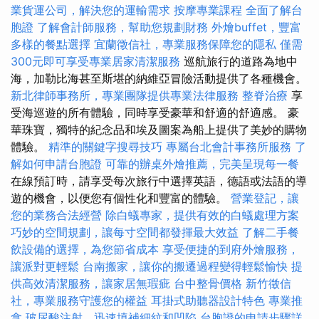
業貨運公司，解決您的運輸需求
按摩專業課程
全面了解台
胞證
了解會計師服務，幫助您規劃財務
外燴buffet，豐富
多樣的餐點選擇
宜蘭徵信社，專業服務保障您的隱私
僅需
300元即可享受專業居家清潔服務
巡航旅行的道路為地中
海，加勒比海甚至斯堪的納維亞冒險活動提供了各種機會。
新北律師事務所，專業團隊提供專業法律服務
整脊治療
享
受海巡遊的所有體驗，同時享受豪華和舒適的舒適感。 豪
華珠寶，獨特的紀念品和埃及圖案為船上提供了美妙的購物
體驗。
精準的關鍵字搜尋技巧
專屬台北會計事務所服務
了
解如何申請台胞證
可靠的辦桌外燴推薦，完美呈現每一餐
在線預訂時，請享受每次旅行中選擇英語，德語或法語的導
遊的機會，以便您有個性化和豐富的體驗。
營業登記，讓
您的業務合法經營
除白蟻專家，提供有效的白蟻處理方案
巧妙的空間規劃，讓每寸空間都發揮最大效益
了解二手餐
飲設備的選擇，為您節省成本
享受便捷的到府外燴服務，
讓派對更輕鬆
台南搬家，讓你的搬遷過程變得輕鬆愉快
提
供高效清潔服務，讓家居無瑕疵
台中整骨價格
新竹徵信
社，專業服務守護您的權益
耳掛式助聽器設計特色
專業推
拿
玻尿酸注射，迅速填補細紋和凹陷
台胞證的申請步驟詳