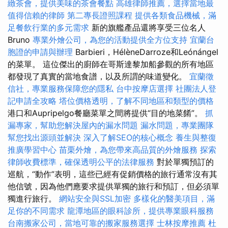
緻茶會，提供美味的茶會餐點
高雄律師推薦，選擇當地最
值得信賴的律師
第二專長證照課程
提供各類食品機械，滿
足餐飲行業的多元需求
新的旗艦產品還將享受三位名人
Bruno
專業外燴公司，為您的活動提供全方位支持
宜蘭台
胞證的申請與辦理
Barbieri，HélèneDarroze和Leónángel
的菜單。 這位傑出的廚師在哥斯達黎加船參觀的所有地區
都發現了真實的當地食譜，以及所謂的味道變化。
宜蘭徵
信社，專業服務保障您的隱私
台中按摩店選擇
社團法人登
記申請全攻略
塔位價格透明，了解不同地區和類型的價格
港口和Aupripelgo餐廳菜單之間將提供“目的地菜餚”。
抓
漏專家，幫助您解決屋內的漏水問題
漏水問題，專業團隊
幫您找出源頭並解決
深入了解SEO的核心概念
養生與整復
推廣學習中心
苗栗外燴，為您帶來高品質的外燴服務
探索
律師收費標準，確保透明公平的法律服務
對於單獨預訂的
巡航，“動作”表明，這些已經有促銷價格的旅行通常沒有其
他信號，因為他們應要求提供單獨的旅行和預訂，但必須單
獨進行旅行。
網站安全與SSL加密
多樣化的醫美項目，滿
足你的不同需求
龍潭地區的眼科診所，提供專業眼科服務
台南搬家公司，當地可靠的搬家服務選擇
士林按摩推薦
杜