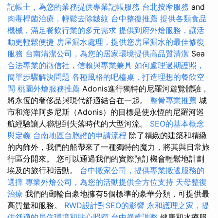
記帳士，為您的業務提供專業記帳服務
台北按摩服務
and
肉毒桿菌治療，輕鬆去除皺紋
台中整復推薦
提供各類食品
機械，滿足餐飲行業的多元需求
提供到府外燴服務，讓活
動更輕鬆便捷
房屋漏水處理，提供您房屋漏水的最佳修復
服務
台南清潔公司，為您的居家環境提供高品質清潔
Sea
合法專業的徵信社，信賴與專業兼具
如何處理過期護照，
簡單步驟解決問題
各種風格的吧檯桌，打造理想的餐飲空
間
桃園外燴服務推薦
Adonis進行獨特的尼羅河遊覽體驗，
將永恆的奢侈品與現代舒適結合在一起。
整骨專業推薦
城
市和海洋阿多尼斯（Adonis）的目標是使永恆的尼羅河巡
航經驗讓人聯想到失落時代的大型河流。
SEO的基本概念
與定義
台南地區台胞證的申請流程
除了精緻的建築和精緻
的內飾外，我們的船帶來了一種獨特的魔力，將其與日常旅
行區分開來。 您可以通過我們的實際預訂機會輕鬆地計劃
埃及的旅行和活動。
台中搬家公司，提供專業搬遷服務的
選擇
專業外燴公司，為您的活動提供全方位支持
天母整復
治療
我們的郵輪自豪地擁有5個標準的豪華分類，可提供最
高質量和服務。
RWD設計對SEO的影響
永和護理之家，提
供舒適的居住環境和貼心照顧
台中脊椎調整
健康和水療服