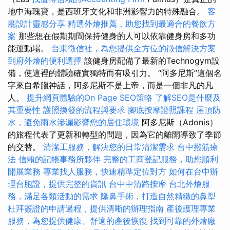
地中海瑰寶，是西班牙文化和非洲影響力的特殊融合。
客
廳設計靈感分享
精選外燴推薦，助您找到最適合的餐飲方
案
那些想在假期期間保持健身的人可以依靠健身房和多功
能運動場。
台東徵信社，為您提供全方位的徵信解決方案
到府外燴的便利選擇
該健身房配備了最新的Technogym設
備，使這裡的體驗確實獨特而有吸引力。 “阿多尼斯”這個名
字來自希臘神話，阿多尼斯不是上帝，而是一個非凡的凡
人。
提升網頁體驗的On Page SEO策略
了解SEO是什麼及
其重要性
護照換發的流程與要求
腳底按摩證照課程
屋頂防
水，避免雨水滲漏影響您的居住環境
阿多尼斯（Adonis）
的旅程代表了更新和轉型的問題，因為它的離開導致了季節
的交替。
清潔工服務，解決您的日常清潔需求
台中撥筋療
法
信賴的記帳事務所夥伴
完整的工商登記服務，助您順利
開展業務
專業找人服務，快速精準定位對方
如何在台中辦
理台胞證，提供完整的資訊
台中中清路按摩
台北外燴服
務，滿足各類活動的需求
隆鼻手術，打造自然精緻的鼻型
杜拜簽證的申請過程，提供清晰的辦理指南
產後護理專業
服務，為您提供健康、舒適的產後恢復
找到可靠的外燴廠