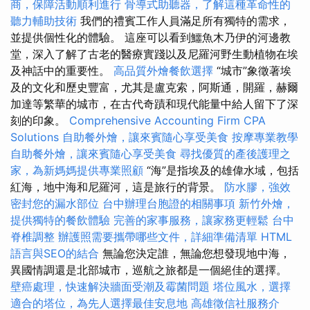
商，保障活動順利進行
骨導式助聽器，了解這種革命性的
聽力輔助技術
我們的禮賓工作人員滿足所有獨特的需求，
並提供個性化的體驗。 這座可以看到鱷魚木乃伊的河邊教
堂，深入了解了古老的醫療實踐以及尼羅河野生動植物在埃
及神話中的重要性。
高品質外燴餐飲選擇
“城市”象徵著埃
及的文化和歷史豐富，尤其是盧克索，阿斯通，開羅，赫爾
加達等繁華的城市，在古代奇蹟和現代能量中給人留下了深
刻的印象。
Comprehensive Accounting Firm CPA
Solutions
自助餐外燴，讓來賓隨心享受美食
按摩專業教學
自助餐外燴，讓來賓隨心享受美食
尋找優質的產後護理之
家，為新媽媽提供專業照顧
“海”是指埃及的雄偉水域，包括
紅海，地中海和尼羅河，這是旅行的背景。
防水膠，強效
密封您的漏水部位
台中辦理台胞證的相關事項
新竹外燴，
提供獨特的餐飲體驗
完善的家事服務，讓家務更輕鬆
台中
脊椎調整
辦護照需要攜帶哪些文件，詳細準備清單
HTML
語言與SEO的結合
無論您決定誰，無論您想發現地中海，
異國情調還是北部城市，巡航之旅都是一個絕佳的選擇。
壁癌處理，快速解決牆面受潮及霉菌問題
塔位風水，選擇
適合的塔位，為先人選擇最佳安息地
高雄徵信社服務介