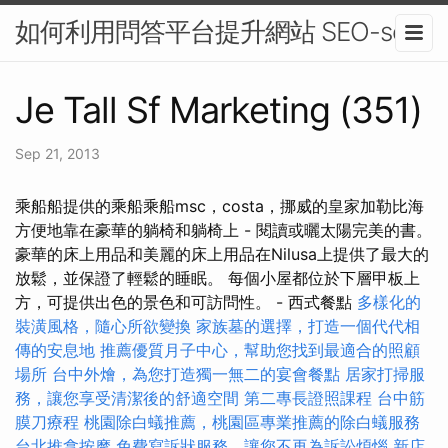
如何利用問答平台提升網站 SEO-seo
Je Tall Sf Marketing (351)
Sep 21, 2013
乘船船提供的乘船乘船msc，costa，挪威的皇家加勒比海
方便地靠在豪華的躺椅和躺椅上 - 閱讀或曬太陽完美的書。
豪華的床上用品和美麗的床上用品在Nilusa上提供了最大的
放鬆，並保證了輕鬆的睡眠。 每個小屋都位於下層甲板上
方，可提供出色的景色和可訪問性。 - 西式餐點
多樣化的
裝潢風格，隨心所欲變換
家族墓的選擇，打造一個代代相
傳的安息地
推薦優質月子中心，幫助您找到最適合的照顧
場所
台中外燴，為您打造獨一無二的宴會餐點
居家打掃服
務，讓您享受清潔後的舒適空間
第二專長證照課程
台中筋
膜刀療程
桃園除白蟻推薦，桃園區專業推薦的除白蟻服務
台北推拿按摩
免費寫訴狀服務，讓您不再為訴訟煩惱
新店