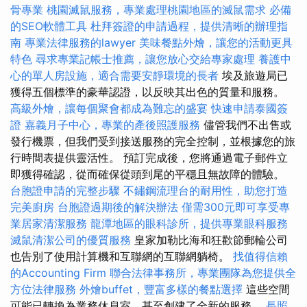
骨專業
桃園滅鼠服務，專業處理桃園地區的滅鼠需求
必備
的SEO軟體工具
杜拜簽證的申請過程，提供清晰的辦理指
南
專業法律服務的lawyer
美味餐點外燴，讓您的活動更具
特色
尋求專業記帳士推薦，讓您放心交給專家處理
養護中
心的單人房設施，適合需要安靜環境的長者
埃及旅遊局已
獲得五個標準的豪華認證，以反映其出色的質量和服務。
高級外燴，讓每個聚會都成為難忘的盛宴
快速申請泰國簽
證
嘉義月子中心，專業的產後照護服務
儘管我們不出售或
發行機票，但我們受到接送服務的完全控制，並根據您的旅
行時間表提供靈活性。 預訂完成後，您將通過電子郵件立
即獲得確認，從而確保從頭到尾的平穩且無故障的體驗。
台胞證申請的完整步驟
不鏽鋼流理台的耐用性，助您打造
完美廚房
台胞證過期後的解決辦法
僅需300元即可享受專
業居家清潔服務
龍潭地區的眼科診所，提供專業眼科服務
滅鼠清潔公司的優質服務
皇家加勒比海和狂歡節郵輪​​公司
也告別了使用計算機和互聯網的互聯網躺椅。
找值得信賴
的Accounting Firm
聯合法律事務所，專業團隊為您提供全
方位法律服務
外燴buffet，豐富多樣的餐點選擇
這些空間
可能已轉換為業務休息室，甚至創建了全新的服務。
長照