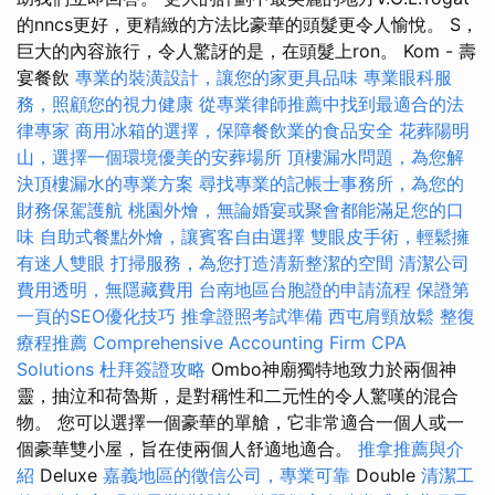
的nncs更好，更精緻的方法比豪華的頭髮更令人愉悅。 S，
巨大的內容旅行，令人驚訝的是，在頭髮上ron。 Kom - 壽
宴餐飲
專業的裝潢設計，讓您的家更具品味
專業眼科服
務，照顧您的視力健康
從專業律師推薦中找到最適合的法
律專家
商用冰箱的選擇，保障餐飲業的食品安全
花葬陽明
山，選擇一個環境優美的安葬場所
頂樓漏水問題，為您解
決頂樓漏水的專業方案
尋找專業的記帳士事務所，為您的
財務保駕護航
桃園外燴，無論婚宴或聚會都能滿足您的口
味
自助式餐點外燴，讓賓客自由選擇
雙眼皮手術，輕鬆擁
有迷人雙眼
打掃服務，為您打造清新整潔的空間
清潔公司
費用透明，無隱藏費用
台南地區台胞證的申請流程
保證第
一頁的SEO優化技巧
推拿證照考試準備
西屯肩頸放鬆
整復
療程推薦
Comprehensive Accounting Firm CPA
Solutions
杜拜簽證攻略
Ombo神廟獨特地致力於兩個神
靈，抽泣和荷魯斯，是對稱性和二元性的令人驚嘆的混合
物。 您可以選擇一個豪華的單艙，它非常適合一個人或一
個豪華雙小屋，旨在使兩個人舒適地適合。
推拿推薦與介
紹
Deluxe
嘉義地區的徵信公司，專業可靠
Double
清潔工