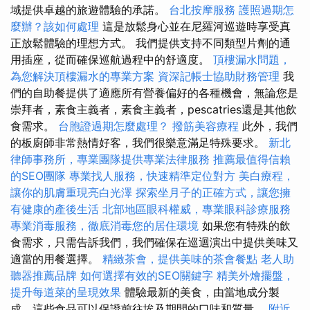
域提供卓越的旅遊體驗的承諾。
台北按摩服務
護照過期怎
麼辦？該如何處理
這是放鬆身心並在尼羅河巡遊時享受真
正放鬆體驗的理想方式。 我們提供支持不同類型片劑的通
用插座，從而確保巡航過程中的舒適度。
頂樓漏水問題，
為您解決頂樓漏水的專業方案
資深記帳士協助財務管理
我
們的自助餐提供了適應所有營養偏好的各種機會，無論您是
崇拜者，素食主義者，素食主義者，pescatries還是其他飲
食需求。
台胞證過期怎麼處理？
撥筋美容療程
此外，我們
的板廚師非常熱情好客，我們很樂意滿足特殊要求。
新北
律師事務所，專業團隊提供專業法律服務
推薦最值得信賴
的SEO團隊
專業找人服務，快速精準定位對方
美白療程，
讓你的肌膚重現亮白光澤
探索坐月子的正確方式，讓您擁
有健康的產後生活
北部地區眼科權威，專業眼科診療服務
專業消毒服務，徹底消毒您的居住環境
如果您有特殊的飲
食需求，只需告訴我們，我們確保在巡迴演出中提供美味又
適當的用餐選擇。
精緻茶會，提供美味的茶會餐點
老人助
聽器推薦品牌
如何選擇有效的SEO關鍵字
精美外燴擺盤，
提升每道菜的呈現效果
體驗最新的美食，由當地成分製
成，這些食品可以保證前往埃及期間的口味和質量。
附近