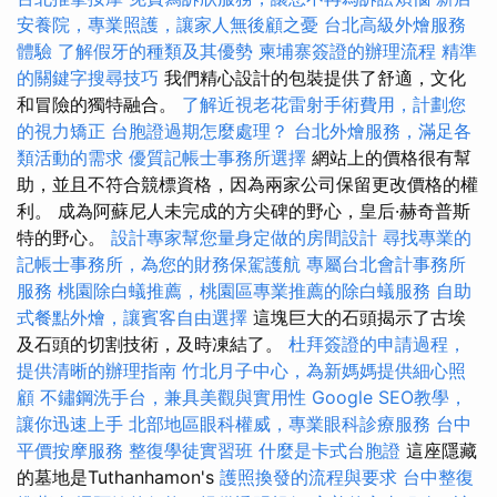
安養院，專業照護，讓家人無後顧之憂
台北高級外燴服務
體驗
了解假牙的種類及其優勢
柬埔寨簽證的辦理流程
精準
的關鍵字搜尋技巧
我們精心設計的包裝提供了舒適，文化
和冒險的獨特融合。
了解近視老花雷射手術費用，計劃您
的視力矯正
台胞證過期怎麼處理？
台北外燴服務，滿足各
類活動的需求
優質記帳士事務所選擇
網站上的價格很有幫
助，並且不符合競標資格，因為兩家公司保留更改價格的權
利。 成為阿蘇尼人未完成的方尖碑的野心，皇后·赫奇普斯
特的野心。
設計專家幫您量身定做的房間設計
尋找專業的
記帳士事務所，為您的財務保駕護航
專屬台北會計事務所
服務
桃園除白蟻推薦，桃園區專業推薦的除白蟻服務
自助
式餐點外燴，讓賓客自由選擇
這塊巨大的石頭揭示了古埃
及石頭的切割技術，及時凍結了。
杜拜簽證的申請過程，
提供清晰的辦理指南
竹北月子中心，為新媽媽提供細心照
顧
不鏽鋼洗手台，兼具美觀與實用性
Google SEO教學，
讓你迅速上手
北部地區眼科權威，專業眼科診療服務
台中
平價按摩服務
整復學徒實習班
什麼是卡式台胞證
這座隱藏
的墓地是Tuthanhamon's
護照換發的流程與要求
台中整復