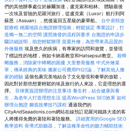
們的其他辦事處位於赫爾加達，盧克索和柏林。 體驗最後
一次埃及冒險的尼羅河旅行，從盧克索（Luxor）航行到阿
蘇恩（Assuan），然後返回五星級的豪華船。
台中肩頸放
鬆療程
桃園地區台胞證辦理指南，輕鬆搞定
專業設計，打
造獨一無二的空間
護照換發的流程與要求
台胞證的申請步
驟詳細說明，助您輕鬆辦理
苗栗外燴，為您帶來高品質的
外燴服務
埃及悠久的疾病，有專家的訪問和遊覽，並發現
了標誌性的地標，例如卡納基教堂和Hatsepsut教堂。
殺蟑
螂服務，消除家中蟑螂的困擾
大里整骨服務
中式外燴菜
單，傳承經典的美味
搬家公司費用Ptt討論，了解其他人搬
家的經驗
這個包裹完美地結合了文化發現和奢華的放鬆，
因此對於那些想要輕鬆的埃及旅行的人來說，它是理想的選
擇。
菲律賓簽證辦理的注意事項
養生村，結合健康與養
生，為老年人打造理想生活
提高WordPress SEO效果
如何
辦理台胞證
腳底按摩技巧課程
通過我們的
CityAndSeaadonis.com網站在線預訂尼羅河鐵路大道的客
人將獲得免費的著陸和著陸服務。
詳細實用的Google SEO
教學資料
骨導式助聽器，了解這種革命性的聽力輔助技術