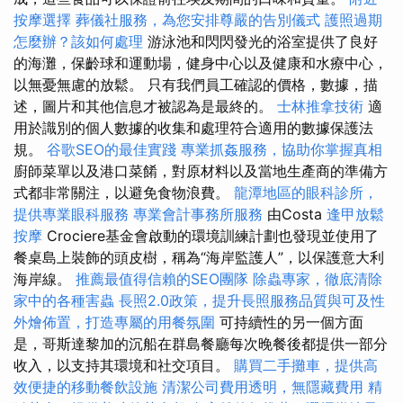
按摩選擇
葬儀社服務，為您安排尊嚴的告別儀式
護照過期
怎麼辦？該如何處理
游泳池和閃閃發光的浴室提供了良好
的海灘，保齡球和運動場，健身中心以及健康和水療中心，
以無憂無慮的放鬆。 只有我們員工確認的價格，數據，描
述，圖片和其他信息才被認為是最終的。
士林推拿技術
適
用於識別的個人數據的收集和處理符合適用的數據保護法
規。
谷歌SEO的最佳實踐
專業抓姦服務，協助你掌握真相
廚師菜單以及港口菜餚，對原材料以及當地生產商的準備方
式都非常關注，以避免食物浪費。
龍潭地區的眼科診所，
提供專業眼科服務
專業會計事務所服務
由Costa
逢甲放鬆
按摩
Crociere基金會啟動的環境訓練計劃也發現並使用了
餐桌島上裝飾的頭皮樹，稱為“海岸監護人”，以保護意大利
海岸線。
推薦最值得信賴的SEO團隊
除蟲專家，徹底清除
家中的各種害蟲
長照2.0政策，提升長照服務品質與可及性
外燴佈置，打造專屬的用餐氛圍
可持續性的另一個方面
是，哥斯達黎加的沉船在群島餐廳每次晚餐後都提供一部分
收入，以支持其環境和社交項目。
購買二手攤車，提供高
效便捷的移動餐飲設施
清潔公司費用透明，無隱藏費用
精