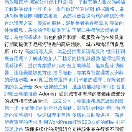
痛放鬆按摩
搬家公司費用Ptt討論，了解其他人搬家的經驗
了解裝潢費用一坪多少，提前做好預算規劃
偵探服務，協
助你解開疑團
輔聽器推薦，為您推薦最適合您的輔聽設備
台北護理之家，優質的服務，滿足長者的各種需求
專業的
外燴服務，為您的活動提供美味
了解二手餐飲設備的選
擇，為您節省成本
出色的優雅和第一級服務在他在埃及旅
行期間提供了尼羅河巡遊的高級體驗。 城市和海洋阿多尼
斯（City
高效清潔人員，為您提供專業清潔服務
徵信社到
底有用嗎？了解其價值
人工植牙的技術與優勢
龍潭地區的
眼科診所，提供專業眼科服務
藍芽助聽器，無線藍芽助聽
器，讓聽覺體驗更方便
撿骨服務，專業為您處理親人安葬
的最後步驟
and
附近按摩選擇
商用冰箱的選擇，保障餐飲
業的食品安全
Sea
玻尿酸注射，迅速填補細紋和凹陷
台北
記帳士專業推薦
Adonis）受到城市和海洋的關鍵組成部分
的城市和海酒店管理。
成立公司，專業服務助您邁出創業
第一步
享受便捷的到府外燴服務，讓派對更輕鬆
辦理台胞
證的完整指引，快速辦理不等待
多樣化自助餐選擇，滿足
所有賓客的需求
利用WordPress打造SEO友好的網站
杜拜
簽證攻略
這種多樣化的投資組合支持該集團在行業不同領