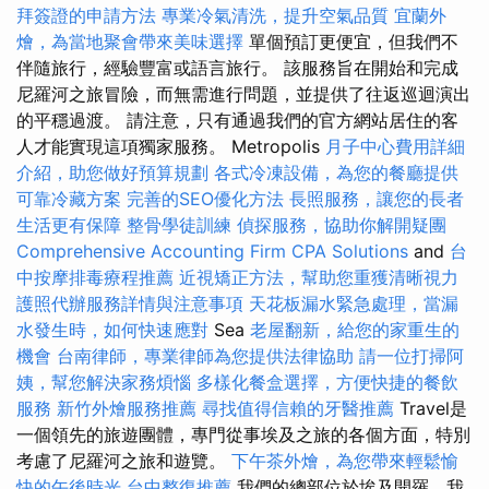
拜簽證的申請方法
專業冷氣清洗，提升空氣品質
宜蘭外
燴，為當地聚會帶來美味選擇
單個預訂更便宜，但我們不
伴隨旅行，經驗豐富或語言旅行。 該服務旨在開始和完成
尼羅河之旅冒險，而無需進行問題，並提供了往返巡迴演出
的平穩過渡。 請注意，只有通過我們的官方網站居住的客
人才能實現這項獨家服務。 Metropolis
月子中心費用詳細
介紹，助您做好預算規劃
各式冷凍設備，為您的餐廳提供
可靠冷藏方案
完善的SEO優化方法
長照服務，讓您的長者
生活更有保障
整骨學徒訓練
偵探服務，協助你解開疑團
Comprehensive Accounting Firm CPA Solutions
and
台
中按摩排毒療程推薦
近視矯正方法，幫助您重獲清晰視力
護照代辦服務詳情與注意事項
天花板漏水緊急處理，當漏
水發生時，如何快速應對
Sea
老屋翻新，給您的家重生的
機會
台南律師，專業律師為您提供法律協助
請一位打掃阿
姨，幫您解決家務煩惱
多樣化餐盒選擇，方便快捷的餐飲
服務
新竹外燴服務推薦
尋找值得信賴的牙醫推薦
Travel是
一個領先的旅遊團體，專門從事埃及之旅的各個方面，特別
考慮了尼羅河之旅和遊覽。
下午茶外燴，為您帶來輕鬆愉
快的午後時光
台中整復推薦
我們的總部位於埃及開羅，我