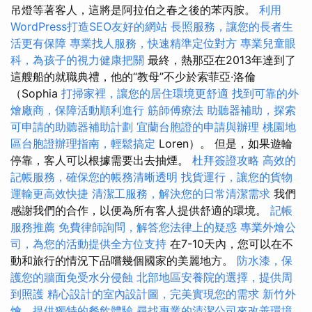
吊燈等著客人，這將是阿拉伯之春之後的苯丙胺。
利用
WordPress打造SEO友好的網站
長照服務，讓您的長者生
活更有保障
專業找人服務，快速精準定位對方
專業兒童眼
科，為孩子的視力健康把關
最終，熱那亞在2013年達到了
這艘船的就職典禮，他的“教母”不少於索菲亞·洛倫
（Sophia
打掃家裡，讓您的居住環境更舒適
找到可靠的外
燴廠商，保障活動順利進行
筋師傅療法
助聽器補助，探索
可申請的助聽器補助計劃
宜蘭台胞證的申請與辦理
桃園地
區台胞證辦理指南，輕鬆搞定
Loren）。 但是，如果遊輪
停靠，客人可以根據需要出去抽煙。
杜拜簽證攻略
高效的
記帳服務，確保您的帳務清晰透明
找貨運行，讓您的貨物
運輸更高效快捷
清潔工服務，解決您的日常清潔需求
我們
感謝我們的合作，以便為所有客人提供舒適的環境。
記帳
服務推薦
免費律師詢問，解答您法律上的疑惑
專業外燴公
司，為您的活動提供全方位支持
在7-10天內，您可以在不
動和旅行的情況下品嚐幾個國家的美麗地方。
防水漆，保
護您的牆面免受水分侵蝕
北部地區安養院的選擇，提供周
到照護
精心設計的室內設計圖，完美實現您的需求
新竹外
燴，提供獨特的餐飲體驗
尋找專業的清潔公司來改善環境