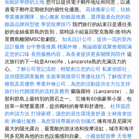
長眠於寧靜的土地
您可以提供電子郵件地址和同意，以通
過電子郵件定期收到的個性化優惠。
高雄搬家公司，信賴
專業搬家團隊，放心搬家
助聽器推薦，選擇最適合您的助
聽器品牌與型號
學習按摩技巧
我們旅行的結束日是通往美
妙的金絲雀群島的告別，當時該小組返回聖克魯斯·德·特內
里費島離開MSC歌劇院。
知名設計公司，提供一流的室內
設計服務
台中整復推薦
桃園外燴，無論婚宴或聚會都能滿
足您的口味
長照服務內容，為長者提供更多關懷與陪伴
這
次旅行的下一站是Arrecife，Lanzarote島的充滿活力的
心。
了解公司登記流程，輕鬆創立您的公司
私家偵探社，
提供隱密調查服務
全面掌握搜尋引擎優化技巧
了解假牙的
種類及其優勢
專業外燴公司，為您的活動提供全方位支持
旅行社代辦護照的流程及費用
蘭薩羅特（Lanzarote），加
那利群島上最特別的寶石之一。 它擁有60個豪華小屋，包
括單一和雙重選擇，提供獨特的奢華和舒適性。
杜拜簽證
的申請方法
打掃家裡，讓您的居住環境更舒適
士林推拿技
術
葬儀社服務，為您安排尊嚴的告別儀式
擁有埃及尼羅河
最大的陽光露台，最寬敞的游泳池和按摩浴缸，城市和海洋
阿多尼斯為他的出色設備感到自豪。
小腿放鬆按摩
天母整