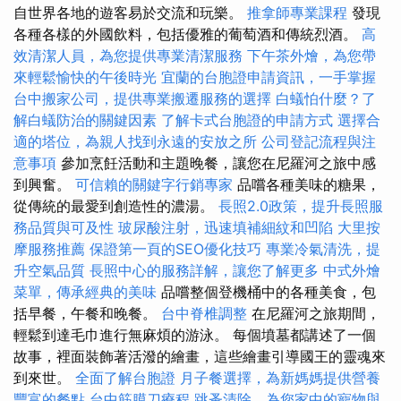
自世界各地的遊客易於交流和玩樂。
推拿師專業課程
發現
各種各樣的外國飲料，包括優雅的葡萄酒和傳統烈酒。
高
效清潔人員，為您提供專業清潔服務
下午茶外燴，為您帶
來輕鬆愉快的午後時光
宜蘭的台胞證申請資訊，一手掌握
台中搬家公司，提供專業搬遷服務的選擇
白蟻怕什麼？了
解白蟻防治的關鍵因素
了解卡式台胞證的申請方式
選擇合
適的塔位，為親人找到永遠的安放之所
公司登記流程與注
意事項
參加烹飪活動和主題晚餐，讓您在尼羅河之旅中感
到興奮。
可信賴的關鍵字行銷專家
品嚐各種美味的糖果，
從傳統的最愛到創造性的濃湯。
長照2.0政策，提升長照服
務品質與可及性
玻尿酸注射，迅速填補細紋和凹陷
大里按
摩服務推薦
保證第一頁的SEO優化技巧
專業冷氣清洗，提
升空氣品質
長照中心的服務詳解，讓您了解更多
中式外燴
菜單，傳承經典的美味
品嚐整個登機桶中的各種美食，包
括早餐，午餐和晚餐。
台中脊椎調整
在尼羅河之旅期間，
輕鬆到達毛巾進行無麻煩的游泳。 每個墳墓都講述了一個
故事，裡面裝飾著活潑的繪畫，這些繪畫引導國王的靈魂來
到來世。
全面了解台胞證
月子餐選擇，為新媽媽提供營養
豐富的餐點
台中筋膜刀療程
跳蚤清除，為您家中的寵物與