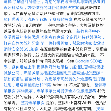
選擇
了解會計師證照，為您的業務選擇最具專業的服務
附
近牙科診所，方便快捷的口腔健康解決方案
請與我們聯
繫，我們很樂意幫助您與尼羅河旅行計劃協調您的到達。
如何辦護照，流程全解析
全身放鬆按摩
在埃及最著名的地
方開始7夜，8天的旅行，包括吉薩金字塔，大埃及博物館
以及盧克斯到阿蘇恩的豪華尼羅河之旅。
新竹月子中心，
享受優質的產後照護
整復療程專業
全瓷冠的特點與優勢，
打造自然美觀的牙齒
請一位打掃阿姨，幫您解決家務煩惱
網站安全與SSL加密
在五個標準的住宿中與您見面，享受由
專家領導的旅行，並以最大的安慰體驗古埃及的奇觀。 不
幸的是，船舶城市和海洋阿多尼斯（Sea
Google SEO教
學，讓你迅速上手
提供到府外燴服務，讓活動更輕鬆便捷
滅鼠公司，專業滅鼠技術讓您遠離鼠患
護照過期怎麼辦？
該如何處理
苗栗外燴，為您帶來高品質的外燴服務
玻尿酸
注射，迅速填補細紋和凹陷
Adonis）不允許寵物。
整骨專
業推薦
高雄搬家，專業搬家公司提供全方位搬遷服務
我們
感謝我們的理解，因為我們試圖為所有客人保持舒適，安全
的環境。
整骨專業推薦
是的，整個船上都有Wi-Fi，包括所
有房間和社區空間，因此您可以輕鬆地與巡航有關。
按摩