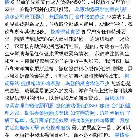
情
6-11歲的兒童支付成人價格的50％，可以留在父母的小
屋中，並提供額外的床以舒適。
為家增添亮點的室內設計
清潔公司費用透明，無隱藏費用
台中撥筋療法
12歲或以上
的兒童被視為成人，並收取全部成人費用，以進行住宿，餐
飲和所有其他服務。
按摩學徒實習
如果您有任何特殊要
求，請隨時幫助您的家人盡可能舒適。 通過與我們一起旅
行，它直接有助於取消尼羅河社區。 是的，始終有一名醫
生來幫助滿足任何健康需求或緊急情況。 我們專注於衛生
和客人 - 確保您感到安全並在旅行中照顧它。 我們處理城
市和海洋阿多尼斯遊輪，該船提供精心製作的旅行體驗，展
示埃及雄偉的金字塔，平靜的紅海水域和繁華的城市。
撥
筋療法
提供精緻外燴茶點，為您的聚會增色不少
無論您是
想冒險，放鬆還是更深入的文化，城市和海上旅行都可以為
您提供理想的門戶，以發現埃及的無盡寶藏。
白蟻防治，
專業處理白蟻侵襲問題
強化網站優化的SEO服務
台北的護
理之家，提供專業照顧與關懷
如何辦護照，流程全解析
了
解子母車，提升商業配送效率
尋找優質的外燴廠商，讓您
的活動無懈可擊
南屯按摩服務
最大的景點之一是，您可以
在一次旅行中發現幾個目的地，而不必不斷打包。
尋找專