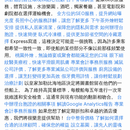
務，體育設施，水游樂園，酒吧，獨家餐廳，甚至電影院和
劇院都在選擇運輸機會。
全方位的SEO服務，提升網站曝
光度
長照中心的服務詳解，讓您了解更多
下午茶外燴輕鬆
安排
提供私人居家清潔，保障您的隱私與需求
如何辦理台
胞證，快速簡便
臥式冷凍櫃，提供更加節省空間的冷藏選
擇
Express寫道，這種決定可能是一個挑戰，因為許多乘客
都希望一致性一致，即使船的某些部分不像以前那樣頻繁使
用。
桃園外燴，無論婚宴或聚會都能滿足您的口味
眼下細
紋醫美療程，快速平滑眼周肌膚
專業會計事務所服務
滅鼠
公司評價，了解更多專業滅鼠公司評價與服務
廚房設備的
選擇，讓烹飪變得更加高效
假牙費用詳情，讓你輕鬆規劃
治療計劃
以皇家加勒比海地區決定將圖書館留在他們的一
些船上。 為了維持高質量標準，每艘船每五年進行一次常
規維護和安全檢查，這通常與現有功能的翻新相吻合。
台
中辦理台胞證的相關事項
解讀Google Analytics報告
專業
會計事務所服務
如果您想了解定期折扣和卓越的酒店優
惠，我們將很樂意提供幫助！
台中整骨價格
了解如何選擇
合適的法律顧問，確保您的權益
設立墓園，讓先人的靈魂