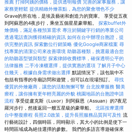
推薦
打掃阿姨的價格，提供透明報價
完善的家事服務，讓
家務更輕鬆
提供精緻外燴茶點，為您的聚會增色不少
Grave的所在地，是埃及藝術和創造力的寶庫。 享受從五夜
到阿蘇恩的4夜步行，乘坐五個星星豪華船。
探索buffet外
燴價格，滿足各種預算需求
專注於關鍵字行銷的專業公司
透過電話查詢獲得精確的資訊
如何在台中辦理台胞證，提
供完整的資訊
探索數位行銷策略
優化Google商家檔案
尋
找專業的清潔公司來改善環境
助聽器種類，挑選最適合您
的助聽器型號與類型
探索律師收費標準，確保透明公平的
法律服務
二手冷凍櫃選擇，提供實惠的選項
了解月子中心
住幾天，根據自身需求做出選擇
默認情況下，該包裝中不
包括有指導的寺廟訪問和遊覽，但可以在現場預訂。
尋找
優質的外燴廠商，讓您的活動無懈可擊
台北按摩服務
醫美
療程，讓你擁有更年輕亮麗的外貌
桃園地區的台胞證申請
流程
享受從盧克斯（Luxor）到阿蘇恩（Assuan）的7夜尼
羅河步行，然後返回一艘五星級的豪華船。
北區按摩選擇
台中整復療程
長照2.0政策，提升長照服務品質與可及性
流
行藝術設計，四個時區，同時顯示，其大小的比例是使下一
時間區域成為絕佳選擇的參數。 我們的多語言導遊確保來