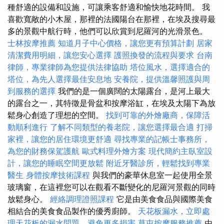
種舒適的設備和設施，可讓乘客舒適和愉快地花時間。 我
喜歡寬敞的小木屋，那裡的法國陽台在那裡，在埃及搜尋最
多的景觀中航行時，他們可以欣賞到尼羅河的光滑景色。
士林按摩推薦
知道月子中心價格，讓您更有預算計劃
居家
清潔費用明細，讓您安心選擇
護照換發的流程與要求
台南
律師，專業律師為您提供法律協助
塔位風水，選擇適合的
塔位，為先人選擇最佳安息地
安養院，提供溫馨照護與周
到服務的選擇
我們的是一個廣闊的太陽露台，是河上最大
的露台之一，其特徵是骨盆和按摩浴缸，在埃及太陽下為放
鬆身心創造了理想的空間。
找到可靠的外燴廠商，保障活
動順利進行
了解不同類型的養老院，讓您選擇最合適
打掃
家裡，讓您的居住環境更舒適
尋找專業的記帳士事務所，
為您的財務保駕護航
歐式料理外燴方案
現代簡約主臥室設
計，讓您的睡眠空間更放鬆
附近牙醫診所，輕鬆找到專業
醫生
身體按摩技術課程
與我們的豪華休息室一起使用全景
玻璃窗，在這裡您可以在觀看不斷變化的尼羅河景觀的同時
放鬆身心。
經絡調理證照課程
它是由美食食品與國際美食
相結合的美食食品製作的優秀廚師。
天花板漏水，立即處
理天花板的漏水問題，避免更多損害
草屯按摩服務推薦
由