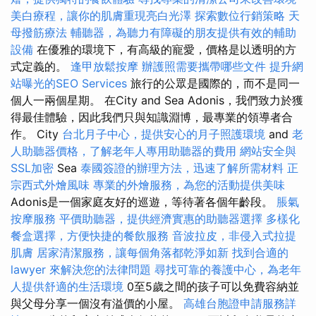
美白療程，讓你的肌膚重現亮白光澤
探索數位行銷策略
天
母撥筋療法
輔聽器，為聽力有障礙的朋友提供有效的輔助
設備
在優雅的環境下，有高級的寵愛，價格是以透明的方
式定義的。
逢甲放鬆按摩
辦護照需要攜帶哪些文件
提升網
站曝光的SEO Services
旅行的公眾是國際的，而不是同一
個人一兩個星期。 在City and Sea Adonis，我們致力於獲
得最佳體驗，因此我們只與知識淵博，最專業的領導者合
作。 City
台北月子中心，提供安心的月子照護環境
and
老
人助聽器價格，了解老年人專用助聽器的費用
網站安全與
SSL加密
Sea
泰國簽證的辦理方法，迅速了解所需材料
正
宗西式外燴風味
專業的外燴服務，為您的活動提供美味
Adonis是一個家庭友好的巡遊，等待著各個年齡段。
脹氣
按摩服務
平價助聽器，提供經濟實惠的助聽器選擇
多樣化
餐盒選擇，方便快捷的餐飲服務
音波拉皮，非侵入式拉提
肌膚
居家清潔服務，讓每個角落都乾淨如新
找到合適的
lawyer 來解決您的法律問題
尋找可靠的養護中心，為老年
人提供舒適的生活環境
0至5歲之間的孩子可以免費容納並
與父母分享一個沒有溢價的小屋。
高雄台胞證申請服務詳