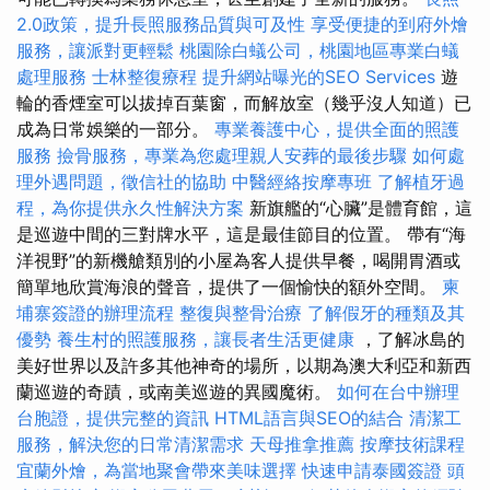
2.0政策，提升長照服務品質與可及性
享受便捷的到府外燴
服務，讓派對更輕鬆
桃園除白蟻公司，桃園地區專業白蟻
處理服務
士林整復療程
提升網站曝光的SEO Services
遊
輪的香煙室可以拔掉百葉窗，而解放室（幾乎沒人知道）已
成為日常娛樂的一部分。
專業養護中心，提供全面的照護
服務
撿骨服務，專業為您處理親人安葬的最後步驟
如何處
理外遇問題，徵信社的協助
中醫經絡按摩專班
了解植牙過
程，為你提供永久性解決方案
新旗艦的“心臟”是體育館，這
是巡遊中間的三對牌水平，這是最佳節目的位置。 帶有“海
洋視野”的新機艙類別的小屋為客人提供早餐，喝開胃酒或
簡單地欣賞海浪的聲音，提供了一個愉快的額外空間。
柬
埔寨簽證的辦理流程
整復與整骨治療
了解假牙的種類及其
優勢
養生村的照護服務，讓長者生活更健康
，了解冰島的
美好世界以及許多其他神奇的場所，以期為澳大利亞和新西
蘭巡遊的奇蹟，或南美巡遊的異國魔術。
如何在台中辦理
台胞證，提供完整的資訊
HTML語言與SEO的結合
清潔工
服務，解決您的日常清潔需求
天母推拿推薦
按摩技術課程
宜蘭外燴，為當地聚會帶來美味選擇
快速申請泰國簽證
頭