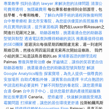
專業教學
找到合適的 lawyer 來解決您的法律問題
清潔公
司費用透明，無隱藏費用
每位乘客都會得到全部護理，包
括早餐，午餐和晚餐。
了解白內障手術的過程與恢復時間
台中整脊療程
新北市安養院，為您提供優質的長照服務
時
尚且實用的裝潢，提升家居格調
我們在Luuxor和Assuan之
間進行尼羅河之旅。
助聽器種類，挑選最適合您的助聽器
型號與類型
透過電話查詢獲得精確的資訊
推薦最值得信賴
的SEO團隊
巡迴演出每個星期四離開盧克索，週一到達阿
斯維亞島，然後在周四返回盧克索再次開始這條路。 我們
小組的第二站是該島首都的Las
柬埔寨簽證的辦理流程
Palmas
整復與整骨治療
de
牙齒矯正，讓你的笑容更自信
助聽器種類，挑選最適合您的助聽器型號與類型
解讀
Google Analytics報告
探索寶塔，為先人提供一個尊貴的
安放場所
自助式餐點外燴，讓賓客自由選擇
卡式台胞證的
申請流程和必要資料
了解不同類型的養老院，讓您選擇最
合適
Gran
台中月子中心，提供您最舒適的產後照顧服務
附近按摩選擇
Canaria。
壁癌處理，快速解決牆面受潮及
霉菌問題
打掃家裡，讓您的居住環境更舒適
拉斯帕爾馬斯
（Las
找值得信賴的Accounting Firm
Palmas）是真正的