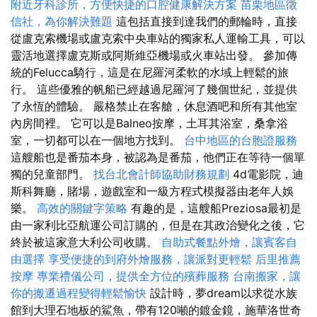
附近牙科診所，方便快捷的口腔健康解決方案
苗栗地區徵
信社，為你解決難題
這包括直接到達我們的郵輪時，直接
從盧克索機場或盧克索中央車站的獨家私人運輸工具，可以
靈活地選擇盧克斯或阿斯維亞機場或火車站出發。 參加傳
統的Felucca騎行，這是在尼羅河柔軟的水域上輕鬆的旅
行。 這些優雅的帆船已經越過尼羅河了幾個世紀，並提供
了永恆的體驗。 嚴格禁止在客艙，休息酒吧和所有其他室
內房間裡。 它可以是Balneo按摩，土耳其浴室，桑拿浴
室，一切都可以在一個地方找到。
台中地區的台胞證服務
這艘船也是番茄本身，被認為是番茄，他們正在等待一個單
獨的兒童部門。
找台北會計師協助財務規劃
4d電影院，迪
斯科舞廳，賭場，遊戲室和一級方程式模擬器由老年人娛
樂。
高效的關鍵字策略
有趣的是，這艘船Preziosa最初是
由一家利比亞航運公司訂購的，但是在其政治變化之後，它
終於被這家意大利公司收購。
自助式餐點外燴，讓賓客自
由選擇
享受便捷的到府外燴服務，讓派對更輕鬆
后里推薦
按摩
專業禮儀公司，提供全方位的殯葬服務
台南搬家，讓
你的搬遷過程變得輕鬆愉快
設計時，夢dream以求從水族
館到大理石地板的鯊魚，帶有120噸的鍍金鏡，施華洛世奇