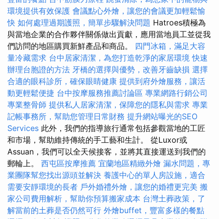
環境提供有效保護
會議點心外燴，讓您的會議更加輕鬆愉
快
如何處理過期護照，簡單步驟解決問題
Hatroes積極為
與當地企業的合作夥伴關係做出貢獻，應用當地員工並從我
們訪問的地區購買新鮮產品和商品。
四門冰箱，滿足大容
量冷藏需求
台中居家清潔，為您打造乾淨的家居環境
快速
辦理台胞證的方法
牙橋的選擇與優勢，改善牙齒缺損
選擇
合適的眼科診所，確保眼睛健康
提供到府外燴服務，讓活
動更輕鬆便捷
台中按摩服務推薦討論區
專業網路行銷公司
專業整骨師
提供私人居家清潔，保障您的隱私與需求
專業
記帳事務所，幫助您管理日常財務
提升網站曝光的SEO
Services
此外，我們的指導旅行通常包括參觀當地的工匠
和市場，幫助維持傳統的手工藝和生計。 從Luxor或
Assuan，我們可以全天候接客，並將其直接運送到我們的
郵輪上。
西屯區按摩推薦
宜蘭地區精緻外燴
漏水問題，專
業團隊幫您找出源頭並解決
養護中心的單人房設施，適合
需要安靜環境的長者
戶外婚禮外燴，讓您的婚禮更完美
搬
家公司費用解析，幫助你預算搬家成本
台灣土葬政策，了
解當前的土葬是否仍然可行
外燴buffet，豐富多樣的餐點