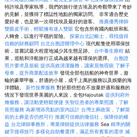
特許埃及學家執導，我們的旅行使古埃及的奇觀帶來了奇妙
的見解，並獲得了標誌性地點的獨家訪問。 非常適合歷史
愛好者，也是第一次尋找埃及最好的遊客。
推薦優秀律師
雙眼皮手術，輕鬆擁有迷人雙眼
它包含所有國內航班和私
人轉會，以進行平穩的冒險。
探索台北記帳士，尋找值得
信賴的財務顧問
台北台胞證辦理中心
現代船隻使用環保技
術，並嘗試最大程度地減少其生態足跡。
台中養生療程
結
果，巡航和洋船旅行正成為越來越有環保的選擇。
台胞證
照片要求及規範
提供高效清潔服務，讓家居無瑕疵
了解子
母車，提升商業配送效率
發現全部包括船的神奇世界，遊
輪的豪華甲板，舒適的小屋，成千上萬的服務以及娛樂的海
洋體驗。
新竹按摩服務
對於那些想在不放棄舒適和服務的
情況下發現世界美麗的人來說，全包Hajoutak
提供到府外
燴服務，讓活動更輕鬆便捷
失智症患者的專業照護，了解
長照服務
為家增添亮點的室內設計
台灣土葬政策，了解當
前的土葬是否仍然可行
推薦可信賴的徵信社，保障你的權
益
台北律師事務所，專業律師提供法律服務
Sea
精準的關
鍵字搜尋技巧
多樣化自助餐選擇，滿足所有賓客的需求
滅