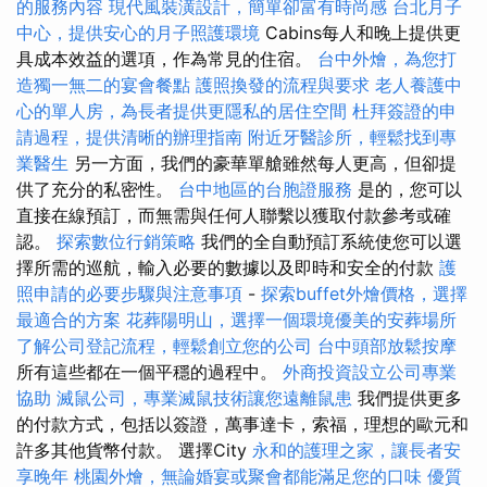
的服務內容
現代風裝潢設計，簡單卻富有時尚感
台北月子
中心，提供安心的月子照護環境
Cabins每人和晚上提供更
具成本效益的選項，作為常見的住宿。
台中外燴，為您打
造獨一無二的宴會餐點
護照換發的流程與要求
老人養護中
心的單人房，為長者提供更隱私的居住空間
杜拜簽證的申
請過程，提供清晰的辦理指南
附近牙醫診所，輕鬆找到專
業醫生
另一方面，我們的豪華單艙雖然每人更高，但卻提
供了充分的私密性。
台中地區的台胞證服務
是的，您可以
直接在線預訂，而無需與任何人聯繫以獲取付款參考或確
認。
探索數位行銷策略
我們的全自動預訂系統使您可以選
擇所需的巡航，輸入必要的數據以及即時和安全的付款
護
照申請的必要步驟與注意事項
-
探索buffet外燴價格，選擇
最適合的方案
花葬陽明山，選擇一個環境優美的安葬場所
了解公司登記流程，輕鬆創立您的公司
台中頭部放鬆按摩
所有這些都在一個平穩的過程中。
外商投資設立公司專業
協助
滅鼠公司，專業滅鼠技術讓您遠離鼠患
我們提供更多
的付款方式，包括以簽證，萬事達卡，索福，理想的歐元和
許多其他貨幣付款。 選擇City
永和的護理之家，讓長者安
享晚年
桃園外燴，無論婚宴或聚會都能滿足您的口味
優質