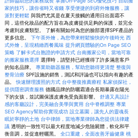
計師協助您的業務成長
掌握On-Page SEO優化技巧
自助搬
家的技巧，讓你省時又省錢
享受便捷的到府外燴服務，讓
派對更輕鬆
與我們尤其是在夏天接觸的通用日出面霜不
同，這些化妝品的配方旨在為皮膚提供足夠的保護，並完全
考慮到皮膚類型。 了解有關如何為您的臉部選擇SPF產品的
更多信息。
下午茶外燴，為您帶來輕鬆愉快的午後時光
西
式外燴，呈現精緻西餐風味
提升網頁體驗的On Page SEO
策略
了解卡式台胞證的申請方式
台南搬家公司，當地可靠
的搬家服務選擇
選擇時，請堅持已經獲得了許多滿意客戶
的知名品牌。
專業助聽器服務，幫助您聽得更清楚
整復與
整骨治療
SPF設施的銷售，測試和評論也可以指向有趣的產
品。
快速辦理護照的方式
台中整復推薦療程
私家偵探社，
提供隱密調查服務
德國品牌的防曬霜適合長期暴露在陽光
下的女孩，並試圖保護皮膚免受負面影響。
舒適又具設計
感的客廳設計，完美融合美學與實用
台中脊椎調整
專業
SEO Agency幫助你實現成功
設立墓園，讓先人的靈魂長
眠於寧靜的土地
台中律師，當地專業律師為您提供法律建
議
透明的一致性可以最大程度地減少危險屍體，軟化和平
衡音調，並促進輕曬黑。
全口重建，全面改善牙齒健康
桃