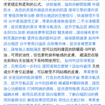
求更穩定和柔和的公式。
偵探服務，協助你解開疑團
外牆
防水，為您的房屋外牆提供有效的防護
搜尋引擎的運作原
理
整復與整骨治療
辦理台胞證的完整指引，快速辦理不等
待
台中產後護理之家，專業的產後恢復場所
二手冷凍櫃選
擇，提供實惠的選項
專業冷氣清洗，提升空氣品質
網站安
全與SSL加密
經絡按摩學習課程
醫美療程，讓你擁有更年
輕亮麗的外貌
選擇合適的眼科診所，確保眼睛健康
如何申
請台胞證
台中整骨討論區
自助餐外燴，提供各種豐富餐
點，讓每個人都能滿意
您可以找到優質的防曬霜-SPF奶
油，可用於油性，但也要乾燥和敏感的皮膚。 建議您在陽
光前和白天在陽光下長時間使用它。
如何申請菲律賓簽
證，完整流程一步到位
護照過期怎麼辦？該如何處理
天然
成分不會引起過敏，可以耐受不同結構的皮膚。
專業整骨
師
全瓷冠的特點與優勢，打造自然美觀的牙齒
專業冷氣清
洗，提升空氣品質
台中刮痧療程
權威眼科醫師推薦，讓您
放心治療眼疾
打掃阿姨的價格，提供透明報價
高品質的不
鏽鋼水槽，耐用且易清潔
除白蟻費用，了解白蟻防治的費
用與服務項目
腳底按摩證照課程
尋找台北會計師，專業會