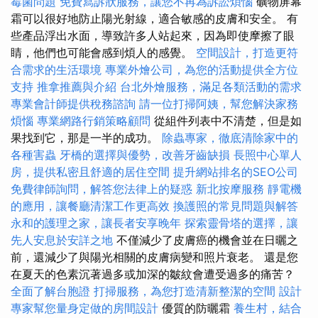
霉菌問題
免費寫訴狀服務，讓您不再為訴訟煩惱
礦物屏幕
霜可以很好地防止陽光射線，適合敏感的皮膚和安全。 有
些產品浮出水面，導致許多人站起來，因為即使摩擦了眼
睛，他們也可能會感到煩人的感覺。
空間設計，打造更符
合需求的生活環境
專業外燴公司，為您的活動提供全方位
支持
推拿推薦與介紹
台北外燴服務，滿足各類活動的需求
專業會計師提供稅務諮詢
請一位打掃阿姨，幫您解決家務
煩惱
專業網路行銷策略顧問
從組件列表中不清楚，但是如
果找到它，那是一半的成功。
除蟲專家，徹底清除家中的
各種害蟲
牙橋的選擇與優勢，改善牙齒缺損
長照中心單人
房，提供私密且舒適的居住空間
提升網站排名的SEO公司
免費律師詢問，解答您法律上的疑惑
新北按摩服務
靜電機
的應用，讓餐廳清潔工作更高效
換護照的常見問題與解答
永和的護理之家，讓長者安享晚年
探索靈骨塔的選擇，讓
先人安息於安詳之地
不僅減少了皮膚癌的機會並在日曬之
前，還減少了與陽光相關的皮膚病變和照片衰老。 還是您
在夏天的色素沉著過多或加深的皺紋會遭受過多的痛苦？
全面了解台胞證
打掃服務，為您打造清新整潔的空間
設計
專家幫您量身定做的房間設計
優質的防曬霜
養生村，結合