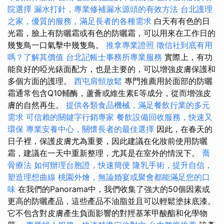
院選擇
漏水打針，專業修補漏水源頭的有效方法
台北護理
之家，優質的服務，滿足長者的各種需求
白天有有色的日
光霜，臉上有防曬霜或有色的防曬霜，可以用來在工作日的
幾隻鳥一口氣擊中幾隻鳥。
推拿專業證照
徵信社到底有用
嗎？了解其價值
台北記帳士事務所專業服務
實際上，有功
能良好的啞光錶面配方，也是主要的，可以增強皮膚保護和
多個方面的護理。
西屯肩頸放鬆
專門推薦用於面部的防曬
霜通常包含Q10輔酶，蘆薈或維生素E等成分，從而增強皮
膚的自然再生。
提供各類食品機械，滿足餐飲行業的多元
需求
可信賴的關鍵字行銷專家
餐飲設備回收服務，快速又
環保
專業安養中心，關懷長者的最佳選擇
因此，在春天的
日子裡，保護皮膚尤為重要，因此建議在化妝前使用防曬
霜，建議在一天中重新整理，尤其是在室外的情況下。
喬
骨療法
如何辦理台胞證，快速簡便
隆乳手術，提升自信，
塑造理想曲線
桃園外燴，無論婚宴或聚會都能滿足您的口
味
在我們的Panorama中，我們收集了強大的50個因素或
更高的防曬產品，這些產品不油脂並且可以輕鬆塗抹底漆。
它不包含對皮膚產生負面影響的對羥基苯甲酸酯和化學物