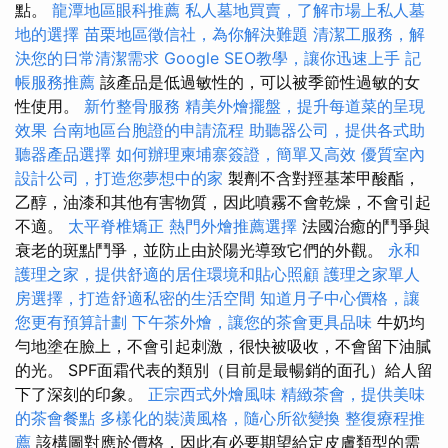
點。
龍潭地區眼科推薦
私人墓地買賣，了解市場上私人墓
地的選擇
苗栗地區徵信社，為你解決難題
清潔工服務，解
決您的日常清潔需求
Google SEO教學，讓你迅速上手
記
帳服務推薦
該產品是低過敏性的，可以被季節性過敏的女
性使用。
新竹整骨服務
精美外燴擺盤，提升每道菜的呈現
效果
台南地區台胞證的申請流程
助聽器公司，提供各式助
聽器產品選擇
如何辦理柬埔寨簽證，簡單又高效
優質室內
設計公司，打造您夢想中的家
製劑不含對羥基苯甲酸酯，
乙醇，油漆和其他有害物質，因此噴霧不會乾燥，不會引起
不適。
太平脊椎矯正
熱門外燴推薦選擇
法國治癒的鬥爭與
衰老的斑點鬥爭，並防止由於陽光導致它們的外觀。
永和
護理之家，提供舒適的居住環境和貼心照顧
護理之家單人
房選擇，打造舒適私密的生活空間
知道月子中心價格，讓
您更有預算計劃
下午茶外燴，讓您的茶會更具品味
牛奶均
勻地塗在臉上，不會引起刺激，很快被吸收，不會留下油膩
的光。 SPF面霜代表的類別（目前是最暢銷的面孔）給人留
下了深刻的印象。
正宗西式外燴風味
精緻茶會，提供美味
的茶會餐點
多樣化的裝潢風格，隨心所欲變換
整復療程推
薦
該構圖對應於價格，因此有必要期望給定皮膚類型的需