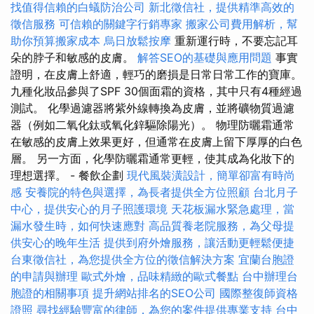
找值得信賴的白蟻防治公司
新北徵信社，提供精準高效的
徵信服務
可信賴的關鍵字行銷專家
搬家公司費用解析，幫
助你預算搬家成本
烏日放鬆按摩
重新運行時，不要忘記耳
朵的脖子和敏感的皮膚。
解答SEO的基礎與應用問題
事實
證明，在皮膚上舒適，輕巧的磨損是日常日常工作的寶庫。
九種化妝品參與了SPF 30個面霜的資格，其中只有4種經過
測試。 化學過濾器將紫外線轉換為皮膚，並將礦物質過濾
器（例如二氧化鈦或氧化鋅驅除陽光）。 物理防曬霜通常
在敏感的皮膚上效果更好，但通常在皮膚上留下厚厚的白色
層。 另一方面，化學防曬霜通常更輕，使其成為化妝下的
理想選擇。 - 餐飲企劃
現代風裝潢設計，簡單卻富有時尚
感
安養院的特色與選擇，為長者提供全方位照顧
台北月子
中心，提供安心的月子照護環境
天花板漏水緊急處理，當
漏水發生時，如何快速應對
高品質養老院服務，為父母提
供安心的晚年生活
提供到府外燴服務，讓活動更輕鬆便捷
台東徵信社，為您提供全方位的徵信解決方案
宜蘭台胞證
的申請與辦理
歐式外燴，品味精緻的歐式餐點
台中辦理台
胞證的相關事項
提升網站排名的SEO公司
國際整復師資格
證照
尋找經驗豐富的律師，為您的案件提供專業支持
台中