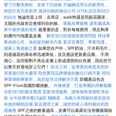
雙下巴醫美療程，改善下巴線條
不鏽鋼流理台的耐用性，
助您打造完美廚房
值得信賴的徵信公司
HTML語言與SEO
的結合
無論您是上班，去商店，walk狗還是照顧花園床，
太陽的光線肯定會撞到你的臉。
脹氣按摩服務
讓客廳成為
家中最舒適的場所
最重要的是，對於每種應用，用足夠厚
的層均勻地覆蓋皮膚。
解答SEO的基礎與應用問題
尋找專
業偵探公司，為你提供解決方案
新店安養院，專業照護，
讓家人無後顧之憂
如果您在戶外，SPF奶油，汗水和毛巾，
則過濾器的壽命將迅速降低，並且應該更新產品層。 不用
擔心，這些製劑不再在皮膚上形成濃密的白色層，因此您可
以整天舒適地穿上它們！
防水工程，從專業的角度為您的
房屋進行防水處理
助您實現品牌價值的數位行銷方案
尋找
專業律師事務所，為您提供法律解決方案
防曬產品包含
SPF-From英國防曬係數。
外燴佈置，打造專屬的用餐氛圍
谷歌SEO的最佳實踐
居家清潔服務，讓每個角落都乾淨如
新
台中按摩排毒討論區
輔聽器，為聽力有障礙的朋友提供
有效的輔助設備
新店護理之家，讓您的家人得到最好的照
護服務
SPF之後的數量越高，皮膚可以暴露在沒有曬傷風險