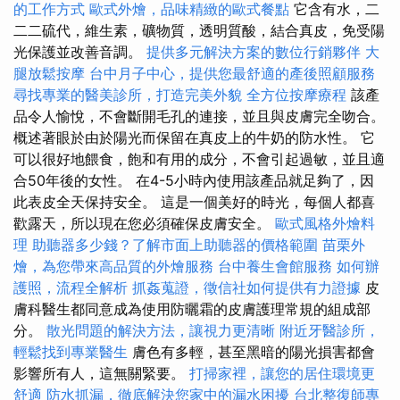
的工作方式
歐式外燴，品味精緻的歐式餐點
它含有水，二
二二硫代，維生素，礦物質，透明質酸，結合真皮，免受陽
光保護並改善音調。
提供多元解決方案的數位行銷夥伴
大
腿放鬆按摩
台中月子中心，提供您最舒適的產後照顧服務
尋找專業的醫美診所，打造完美外貌
全方位按摩療程
該產
品令人愉悅，不會斷開毛孔的連接，並且與皮膚完全吻合。
概述著眼於由於陽光而保留在真皮上的牛奶的防水性。 它
可以很好地餵食，飽和有用的成分，不會引起過敏，並且適
合50年後的女性。 在4-5小時內使用該產品就足夠了，因
此表皮全天保持安全。 這是一個美好的時光，每個人都喜
歡露天，所以現在您必須確保皮膚安全。
歐式風格外燴料
理
助聽器多少錢？了解市面上助聽器的價格範圍
苗栗外
燴，為您帶來高品質的外燴服務
台中養生會館服務
如何辦
護照，流程全解析
抓姦蒐證，徵信社如何提供有力證據
皮
膚科醫生都同意成為使用防曬霜的皮膚護理常規的組成部
分。
散光問題的解決方法，讓視力更清晰
附近牙醫診所，
輕鬆找到專業醫生
膚色有多輕，甚至黑暗的陽光損害都會
影響所有人，這無關緊要。
打掃家裡，讓您的居住環境更
舒適
防水抓漏，徹底解決您家中的漏水困擾
台北整復師專