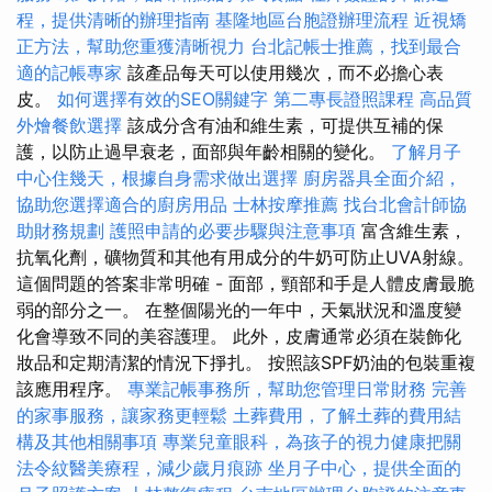
程，提供清晰的辦理指南
基隆地區台胞證辦理流程
近視矯
正方法，幫助您重獲清晰視力
台北記帳士推薦，找到最合
適的記帳專家
該產品每天可以使用幾次，而不必擔心表
皮。
如何選擇有效的SEO關鍵字
第二專長證照課程
高品質
外燴餐飲選擇
該成分含有油和維生素，可提供互補的保
護，以防止過早衰老，面部與年齡相關的變化。
了解月子
中心住幾天，根據自身需求做出選擇
廚房器具全面介紹，
協助您選擇適合的廚房用品
士林按摩推薦
找台北會計師協
助財務規劃
護照申請的必要步驟與注意事項
富含維生素，
抗氧化劑，礦物質和其他有用成分的牛奶可防止UVA射線。
這個問題的答案非常明確 - 面部，頸部和手是人體皮膚最脆
弱的部分之一。 在整個陽光的一年中，天氣狀況和溫度變
化會導致不同的美容護理。 此外，皮膚通常必須在裝飾化
妝品和定期清潔的情況下掙扎。 按照該SPF奶油的包裝重複
該應用程序。
專業記帳事務所，幫助您管理日常財務
完善
的家事服務，讓家務更輕鬆
土葬費用，了解土葬的費用結
構及其他相關事項
專業兒童眼科，為孩子的視力健康把關
法令紋醫美療程，減少歲月痕跡
坐月子中心，提供全面的