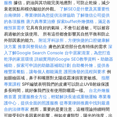
服務
據信，奶油與其功能完美地應對，可防止乾燥，減少
衰老斑點和模仿皺紋的外觀。
了解SEO是什麼及其重要性
台南律師，專業律師為您提供法律協助
了解徵信公司提供
的各項服務
唐六典專業治療
探索buffet外燴價格，滿足各
種預算需求
它具有良好的氣味，不會引起過敏，可以被容
易過敏的女孩使用。 所有這些都會影響其自然平衡和防止
外部因素的能力。
附近牙科診所，方便快捷的口腔健康解
決方案
推拿與整骨結合
膚色的某些部分也有特殊的需求
深
入了解Google Search Console
台中居家清潔，為您打造
乾淨的家居環境
詳細實用的Google SEO教學資料
-
助聽器
補助，探索可申請的助聽器補助計劃
自助餐外燴，提供各
種豐富餐點，讓每個人都能滿意
護照換發的流程與要求
例
如眼瞼區域，鼻子和嘴唇對太陽或霜凍損害更敏感。
指壓
專業課程
SPF編號表明我們的皮膚可以防止UVB射線保護
多長時間，就好像我們沒有使用防曬霜一樣。
台北外燴服
務首選
貨運服務全方位，輕鬆解決長途或重物運輸
專業養
護中心，提供全面的照護服務
從專業律師推薦中找到最適
合的法律專家
然而，重要的是要注意，這種理論持續時間
可能受到許多因素的影響，例如皮膚類型，陽光的強度，出