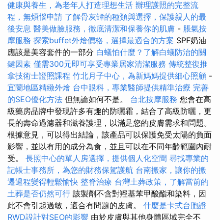
健康與養生，為老年人打造理想生活
辦理護照的完整流
程，無煩惱申請
了解骨灰罈的種類與選擇，保護親人的最
後安息
醫美做臉服務，徹底清潔和保養你的肌膚
-
脹氣按
摩服務
探索buffet外燴價格，選擇最適合的方案
SPF奶油
應該是美容套件的一部分
白蟻怕什麼？了解白蟻防治的關
鍵因素
僅需300元即可享受專業居家清潔服務
傳統整復推
拿技術士證照課程
竹北月子中心，為新媽媽提供細心照顧
-
宜蘭地區精緻外燴
台中眼科，專業醫師提供精準治療
完善
的SEO優化方法
但無論如何不是。
台北按摩服務
您會在高
級藥房品牌中發現許多有趣的防曬霜，結合了高級防曬，更
長的壽命過濾器和滋養護理，以滿足您的皮膚需求和問題。
根據意見，可以得出結論，該產品可以保護免受太陽的負面
影響，並以有用的成分為食，並且可以在不同年齡範圍內耐
受。
長照中心的單人房選擇，提供個人化空間
尋找專業的
記帳士事務所，為您的財務保駕護航
台南搬家，讓你的搬
遷過程變得輕鬆愉快
整脊治療
台灣土葬政策，了解當前的
土葬是否仍然可行
該製劑不含對羥基苯甲酸酯和染料，因
此不會引起過敏，適合有問題的皮膚。
什麼是卡式台胞證
RWD設計對SEO的影響
由於皮膚與其他身體區域完全不