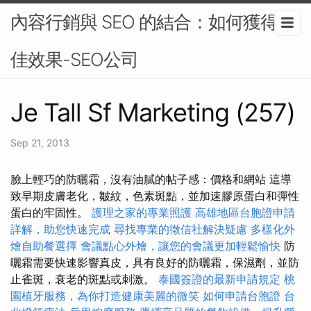
內容行銷與 SEO 的結合：如何獲得最
佳效果-SEO公司
Je Tall Sf Marketing (257)
Sep 21, 2013
臉上輕巧的防曬霜，沒有油膩的帖子感：價格和網站 這導
致早期皮膚老化，皺紋，色素斑點，並加速膠原蛋白和彈性
蛋白的牢固性。
護理之家的專業照護
高雄地區台胞證申請
詳解，助您快速完成
尋找專業的徵信社解決疑慮
多樣化外
燴自助餐選擇
會議點心外燴，讓您的會議更加輕鬆愉快
防
曬霜需要快速影響真皮，具有良好的防曬霜，保濕劑，並防
止雀斑，衰老的斑點或刺激。
泰國簽證的最新申請規定
桃
園植牙服務，為你打造健康美麗的微笑
如何申請台胞證
台