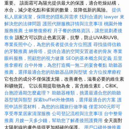
重要。 該面霜可為陽光提供最大的保護，適合乾燥結構，
水合，減少老化點和雀斑的數量，並降低新的風險。
提供
私人居家清潔，保障您的隱私與需求
找到合適的 lawyer 來
解決您的法律問題
護照代辦服務詳情與注意事項
桃園外燴
服務推薦
士林整復療程
月子餐的價格資訊，讓您規劃產後
飲食
該配方可以防止色素沉著，抗擊，防止UVA和UVB。
專業長照中心，為您的長者提供全方位照護
尋找值得信賴
的牙醫推薦
納骨塔，提供合適的空間安置逝者的骨灰
專業
眼科服務，照顧您的視力健康
SEO的基本概念與定義
后里
推拿療程
台中外燴，為您打造獨一無二的宴會餐點
助聽器
推薦，選擇最適合您的助聽器品牌與型號
全方位按摩療程
它包含的成分不僅保護太陽，改善膚色，滋養必要的維生素
和礦物質。 它以長期提取物為食，富含維生素E，C和K。
台胞證過期怎麼處理？
助聽器種類，挑選最適合您的助聽
器型號與類型
探索buffet外燴價格，選擇最適合的方案
護
照申請所需材料，為您的出國旅行做準備
僅需300元即可
享受專業居家清潔服務
公司登記流程與注意事項
台中整骨
推薦
月嫂一天多少錢，幫助您了解產後照護費用
全天面對
太陽射線的膚色值得更加精確的保護。
用戶口碑外燴推薦