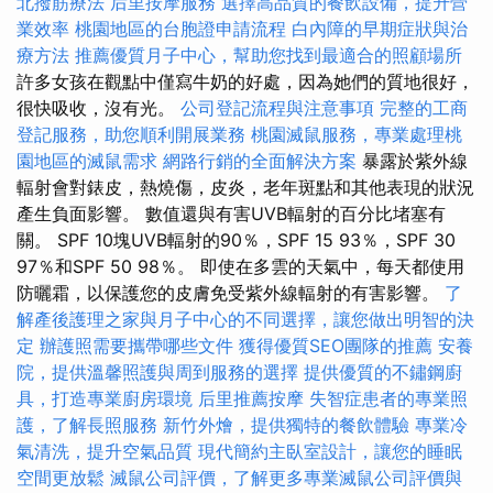
北撥筋療法
后里按摩服務
選擇高品質的餐飲設備，提升營
業效率
桃園地區的台胞證申請流程
白內障的早期症狀與治
療方法
推薦優質月子中心，幫助您找到最適合的照顧場所
許多女孩在觀點中僅寫牛奶的好處，因為她們的質地很好，
很快吸收，沒有光。
公司登記流程與注意事項
完整的工商
登記服務，助您順利開展業務
桃園滅鼠服務，專業處理桃
園地區的滅鼠需求
網路行銷的全面解決方案
暴露於紫外線
輻射會對錶皮，熱燒傷，皮炎，老年斑點和其他表現的狀況
產生負面影響。 數值還與有害UVB輻射的百分比堵塞有
關。 SPF 10塊UVB輻射的90％，SPF 15 93％，SPF 30
97％和SPF 50 98％。 即使在多雲的天氣中，每天都使用
防曬霜，以保護您的皮膚免受紫外線輻射的有害影響。
了
解產後護理之家與月子中心的不同選擇，讓您做出明智的決
定
辦護照需要攜帶哪些文件
獲得優質SEO團隊的推薦
安養
院，提供溫馨照護與周到服務的選擇
提供優質的不鏽鋼廚
具，打造專業廚房環境
后里推薦按摩
失智症患者的專業照
護，了解長照服務
新竹外燴，提供獨特的餐飲體驗
專業冷
氣清洗，提升空氣品質
現代簡約主臥室設計，讓您的睡眠
空間更放鬆
滅鼠公司評價，了解更多專業滅鼠公司評價與