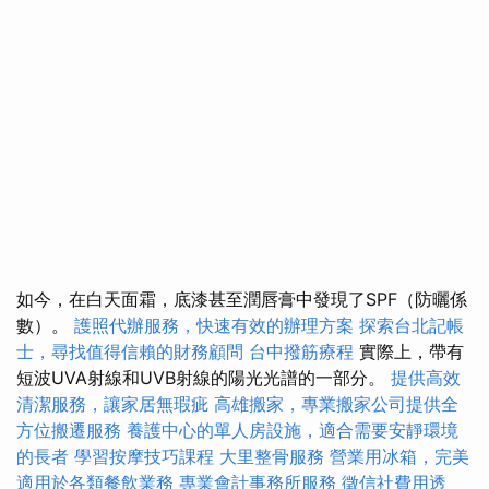
如今，在白天面霜，底漆甚至潤唇膏中發現了SPF（防曬係
數）。
護照代辦服務，快速有效的辦理方案
探索台北記帳
士，尋找值得信賴的財務顧問
台中撥筋療程
實際上，帶有
短波UVA射線和UVB射線的陽光光譜的一部分。
提供高效
清潔服務，讓家居無瑕疵
高雄搬家，專業搬家公司提供全
方位搬遷服務
養護中心的單人房設施，適合需要安靜環境
的長者
學習按摩技巧課程
大里整骨服務
營業用冰箱，完美
適用於各類餐飲業務
專業會計事務所服務
徵信社費用透