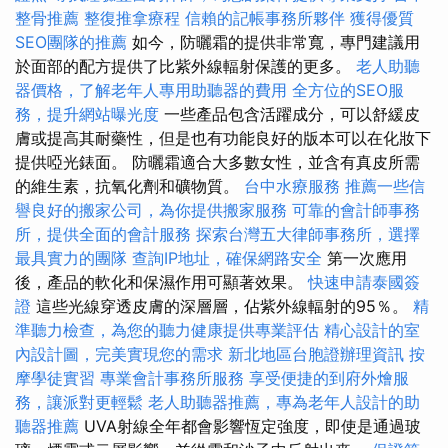
整骨推薦
整復推拿療程
信賴的記帳事務所夥伴
獲得優質
SEO團隊的推薦
如今，防曬霜的提供非常寬，專門建議用
於面部的配方提供了比紫外線輻射保護的更多。
老人助聽
器價格，了解老年人專用助聽器的費用
全方位的SEO服
務，提升網站曝光度
一些產品包含活躍成分，可以舒緩皮
膚或提高其耐藥性，但是也有功能良好的版本可以在化妝下
提供啞光錶面。 防曬霜適合大多數女性，並含有真皮所需
的維生素，抗氧化劑和礦物質。
台中水療服務
推薦一些信
譽良好的搬家公司，為你提供搬家服務
可靠的會計師事務
所，提供全面的會計服務
探索台灣五大律師事務所，選擇
最具實力的團隊
查詢IP地址，確保網路安全
第一次應用
後，產品的軟化和保濕作用可顯著效果。
快速申請泰國簽
證
這些光線穿透皮膚的深層層，佔紫外線輻射的95％。
精
準聽力檢查，為您的聽力健康提供專業評估
精心設計的室
內設計圖，完美實現您的需求
新北地區台胞證辦理資訊
按
摩學徒實習
專業會計事務所服務
享受便捷的到府外燴服
務，讓派對更輕鬆
老人助聽器推薦，專為老年人設計的助
聽器推薦
UVA射線全年都會影響恆定強度，即使是通過玻