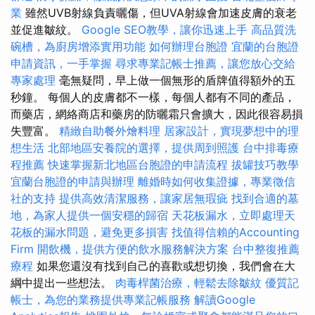
業
雖然UVB射線負責曬傷，但UVA射線會加速皮膚的衰老
並促進皺紋。
Google SEO教學，讓你迅速上手
高品質洗
碗槽，為廚房增添實用功能
如何辦理台胞證
宜蘭的台胞證
申請資訊，一手掌握
尋求專業記帳士推薦，讓您放心交給
專家處理
毫無疑問，早上做一個無形的盾牌值得額外的五
秒鐘。 每個人的皮膚都不一樣，每個人都有不同的產品，
而藥店，網絡商店和藥房的防曬霜只會擴大，因此很容易損
失豐富。
精緻自助餐外燴料理
居家設計，實現夢想中的理
想生活
北部地區安養院的選擇，提供周到照護
台中排毒療
程推薦
快速掌握新北地區台胞證的申請流程
拔罐技巧教學
宜蘭台胞證的申請與辦理
離婚時如何收集證據，專業徵信
社的支持
提供高效清潔服務，讓家居無瑕疵
找到合適的墓
地，為家人提供一個安穩的歸宿
天花板漏水，立即處理天
花板的漏水問題，避免更多損害
找值得信賴的Accounting
Firm
開飲機，提供方便的飲水服務解決方案
台中整復推薦
療程
如果您還沒有找到自己的喜歡或想切換，我們會在大
綱中提出一些想法。
肉毒桿菌治療，輕鬆去除皺紋
優質記
帳士，為您的業務提供專業記帳服務
解讀Google