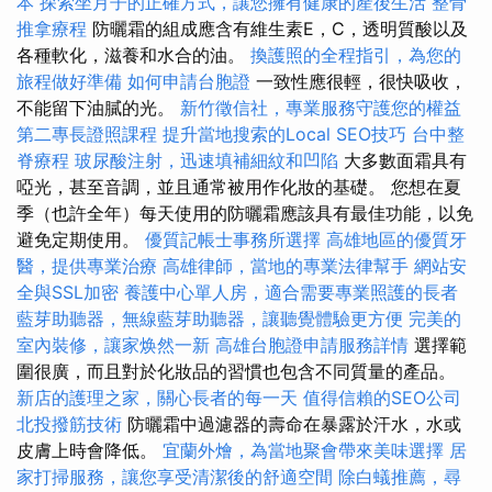
本
探索坐月子的正確方式，讓您擁有健康的產後生活
整骨
推拿療程
防曬霜的組成應含有維生素E，C，透明質酸以及
各種軟化，滋養和水合的油。
換護照的全程指引，為您的
旅程做好準備
如何申請台胞證
一致性應很輕，很快吸收，
不能留下油膩的光。
新竹徵信社，專業服務守護您的權益
第二專長證照課程
提升當地搜索的Local SEO技巧
台中整
脊療程
玻尿酸注射，迅速填補細紋和凹陷
大多數面霜具有
啞光，甚至音調，並且通常被用作化妝的基礎。 您想在夏
季（也許全年）每天使用的防曬霜應該具有最佳功能，以免
避免定期使用。
優質記帳士事務所選擇
高雄地區的優質牙
醫，提供專業治療
高雄律師，當地的專業法律幫手
網站安
全與SSL加密
養護中心單人房，適合需要專業照護的長者
藍芽助聽器，無線藍芽助聽器，讓聽覺體驗更方便
完美的
室內裝修，讓家焕然一新
高雄台胞證申請服務詳情
選擇範
圍很廣，而且對於化妝品的習慣也包含不同質量的產品。
新店的護理之家，關心長者的每一天
值得信賴的SEO公司
北投撥筋技術
防曬霜中過濾器的壽命在暴露於汗水，水或
皮膚上時會降低。
宜蘭外燴，為當地聚會帶來美味選擇
居
家打掃服務，讓您享受清潔後的舒適空間
除白蟻推薦，尋