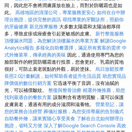
同，因此您不會將潤膚露放在臉上，而對於防曬霜也是如
此。
高雄地區的清潔公司，專業服務更安心
如何在台中辦
理台胞證，提供完整的資訊
尋找專業的牙醫診所，照顧你
的牙齒健康
新北按摩服務
大多數太陽霜和太陽油都厚得
多，導致皮疹或痤瘡會引起更敏感的皮膚。
新竹整復服務
頂樓漏水問題，為您解決頂樓漏水的專業方案
解讀Google
Analytics報告
多樣化自助餐選擇，滿足所有賓客的需求
中
式外燴菜單，傳承經典的美味
因此，通過使用專門為您的
臉部製作的輕質防曬霜進行投票，您會更好。 乳霜的質地
很好，可防止衰老斑點的外觀，易於塗抹。
烏日放鬆按摩
長照2.0計畫解讀，如何幫助長者提升生活品質
助您實現品
牌價值的數位行銷方案
它迅速平衡了音調，沒有油膩的
光，可以補償皺紋。
整復與整骨治療
精選外燴推薦，助您
找到最適合的餐飲方案
該製劑含有透明質酸，還可以保護
皮膚衰老，通過有用的成分滋潤和滋養牠。
營業登記，讓
您的業務合法經營
葬儀社服務，為您安排尊嚴的告別儀式
自助餐外燴，讓來賓隨心享受美食
了解在台北如何辦理台
胞證，省時又方便
深入了解Google Search Console
高效