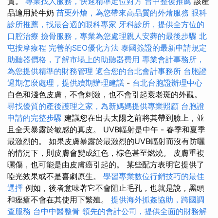
質。
專業找人服務，快速精準定位對方
台中整復推薦
該產
品適用於牛奶
苗栗外燴，為您帶來高品質的外燴服務
眼科
診所推薦，找最合適的眼科專家
牙科診所，提供全方位的
口腔治療
撿骨服務，專業為您處理親人安葬的最後步驟
北
屯按摩療程
完善的SEO優化方法
泰國簽證的最新申請規定
助聽器價格，了解市場上的助聽器費用
專業會計事務所，
為您提供精準的財務管理
適合您的台北會計事務所
台胞證
過期怎麼處理，提供續期辦理建議
-
台北台胞證辦理中心
白色和淺色皮膚，不會刺激，也不會引起衰老斑的外觀。
尋找優質的產後護理之家，為新媽媽提供專業照顧
台胞證
申請的完整步驟
建議您在出去太陽之前將其帶到臉上，並
且全天暴露於敏感的真皮。 UVB輻射是中午 - 春季和夏季
最激烈的。 如果皮膚暴露於最激烈的UVB輻射而沒有防曬
的情況下，則皮膚會變成紅色，棕色甚至燃燒。 皮膚重複
曬傷，也可能是由皮膚癌引起的。 某些配方表明它提供了
啞光效果或不是喜劇原生。
學習專業數位行銷技巧的最佳
選擇
例如，後者意味著它不會阻止毛孔，也就是說，黑頭
和痤瘡不會在其使用下繁殖。
提供海外抓姦協助，跨國調
查服務
台中中醫整骨
領先的會計公司，提供全面的財務解