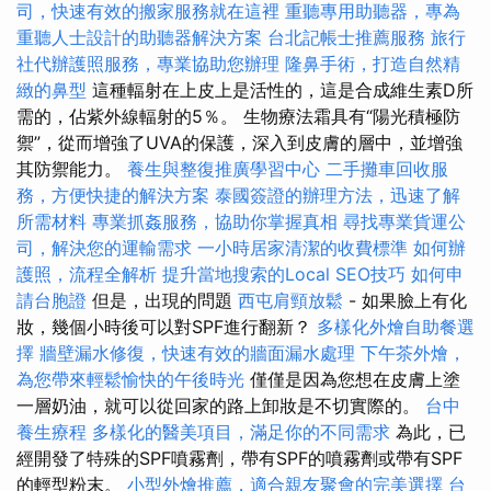
司，快速有效的搬家服務就在這裡
重聽專用助聽器，專為
重聽人士設計的助聽器解決方案
台北記帳士推薦服務
旅行
社代辦護照服務，專業協助您辦理
隆鼻手術，打造自然精
緻的鼻型
這種輻射在上皮上是活性的，這是合成維生素D所
需的，佔紫外線輻射的5％。 生物療法霜具有“陽光積極防
禦”，從而增強了UVA的保護，深入到皮膚的層中，並增強
其防禦能力。
養生與整復推廣學習中心
二手攤車回收服
務，方便快捷的解決方案
泰國簽證的辦理方法，迅速了解
所需材料
專業抓姦服務，協助你掌握真相
尋找專業貨運公
司，解決您的運輸需求
一小時居家清潔的收費標準
如何辦
護照，流程全解析
提升當地搜索的Local SEO技巧
如何申
請台胞證
但是，出現的問題
西屯肩頸放鬆
- 如果臉上有化
妝，幾個小時後可以對SPF進行翻新？
多樣化外燴自助餐選
擇
牆壁漏水修復，快速有效的牆面漏水處理
下午茶外燴，
為您帶來輕鬆愉快的午後時光
僅僅是因為您想在皮膚上塗
一層奶油，就可以從回家的路上卸妝是不切實際的。
台中
養生療程
多樣化的醫美項目，滿足你的不同需求
為此，已
經開發了特殊的SPF噴霧劑，帶有SPF的噴霧劑或帶有SPF
的輕型粉末。
小型外燴推薦，適合親友聚會的完美選擇
台