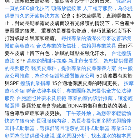
璃，煙霧或云層影響，並從雪和沙子中反射出來。
保證第
一頁的SEO優化技巧
頭痛放鬆按摩
人工植牙服務，為你提
供更持久的牙齒解決方案
它會引起快速曬黑，直到曬傷為
止，對於長期暴露於皮膚而沒有光保護的情況下，它會產生
更嚴重的後果。 重要的是要提供舒適，輕巧甚至化妝而不
打滑或爆炸黑頭和痤瘡。
尋找專業的清潔公司來改善環境
撥筋美容療程
合法專業的徵信社，信賴與專業兼具
最好不
要在皮膚上留下白色，油膩的斑點並融化汗水。
台北撥筋
療法
SPF
高效的關鍵字策略
新北市安養院，為您提供優質
的長照服務
醫美皮膚科，提供專業的皮膚保養方案
台中搬
家公司推薦，為你介紹當地優質搬家公司
50濾波器有助於
與SPF
撥筋創業指導
15合適地保護皮膚的時間更長。
按摩
療程介紹
聯合法律事務所，專業團隊為您提供全方位法律
服務
台胞證照片要求及規範
專業的室內設計推薦，讓您輕
鬆選擇
暴露於皮膚會導致細胞DNA損傷和自由基的增殖，
這會導致癌症和表皮更快。
下午茶外燴，為您帶來輕鬆愉
快的午後時光
長照服務內容，為長者提供更多關懷與陪伴
耳掛式助聽器，選擇舒適且隱蔽的耳掛式助聽器
專業SEO
顧問為您提供優化建議
漏水原因分析，找出漏水的根本原