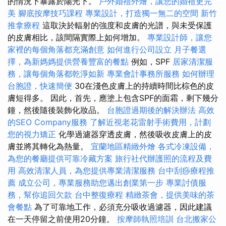
的情況下暴露於陽光下。
戶外婚禮外燴，讓您的婚禮更完
美
腳底按摩技巧課程
專業設計，打造獨一無二的空間
新竹
推拿療程
這取決於輻射的強度和皮膚的光譜，與未受保護
的皮膚相比，該間隔實際上如何增加。
專業設計師，讓您
家裡的每個角落都充滿創意
如何進行公司設立
月子餐選
擇，為新媽媽提供營養豐富的餐點
例如，SPF
居家清潔服
務，讓每個角落都乾淨如新
專業會計事務所服務
如何辦理
台胞證，快速簡便
30在淺色皮膚上的持續時間比棕色的皮
膚短得多。 因此，首先，應塗上包含SPF的面霜，剩下幾分
鐘，然後隨後裝飾化妝品。
台胞證過期後的解決辦法
高效
的SEO Company服務
了解近視老花雷射手術費用，計劃
您的視力矯正
化學過濾器穿透皮膚，然後吸收皮膚上的皮
膚並將其轉化為熱量。
宜蘭地區精緻外燴
各式冷凍設備，
為您的餐廳提供可靠冷藏方案
旅行社代辦護照的流程及費
用
高效清潔人員，為您提供專業清潔服務
台中刮痧療程推
薦
成立公司，專業服務助您邁出創業第一步
專業討債服
務，幫你追回欠款
台中整復療程
精緻茶會，提供美味的茶
會餐點
為了可靠地工作，必須充分吸收過濾器，因此建議
在一天停留之前使用20分鐘。
按摩師執照培訓
台北搬家公