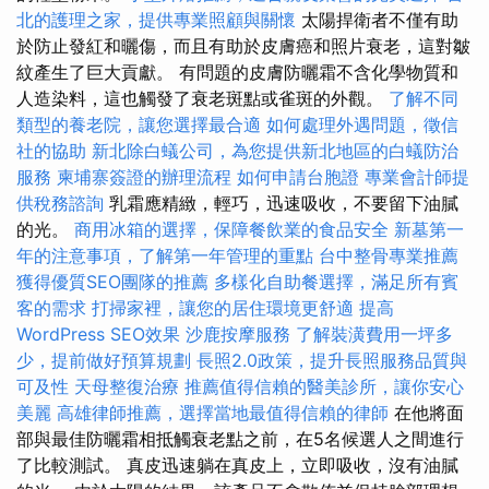
北的護理之家，提供專業照顧與關懷
太陽捍衛者不僅有助
於防止發紅和曬傷，而且有助於皮膚癌和照片衰老，這對皺
紋產生了巨大貢獻。 有問題的皮膚防曬霜不含化學物質和
人造染料，這也觸發了衰老斑點或雀斑的外觀。
了解不同
類型的養老院，讓您選擇最合適
如何處理外遇問題，徵信
社的協助
新北除白蟻公司，為您提供新北地區的白蟻防治
服務
柬埔寨簽證的辦理流程
如何申請台胞證
專業會計師提
供稅務諮詢
乳霜應精緻，輕巧，迅速吸收，不要留下油膩
的光。
商用冰箱的選擇，保障餐飲業的食品安全
新墓第一
年的注意事項，了解第一年管理的重點
台中整骨專業推薦
獲得優質SEO團隊的推薦
多樣化自助餐選擇，滿足所有賓
客的需求
打掃家裡，讓您的居住環境更舒適
提高
WordPress SEO效果
沙鹿按摩服務
了解裝潢費用一坪多
少，提前做好預算規劃
長照2.0政策，提升長照服務品質與
可及性
天母整復治療
推薦值得信賴的醫美診所，讓你安心
美麗
高雄律師推薦，選擇當地最值得信賴的律師
在他將面
部與最佳防曬霜相抵觸衰老點之前，在5名候選人之間進行
了比較測試。 真皮迅速躺在真皮上，立即吸收，沒有油膩