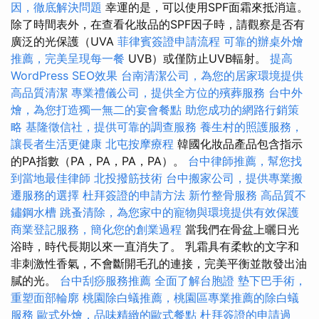
因，徹底解決問題
幸運的是，可以使用SPF面霜來抵消這。
除了時間表外，在查看化妝品的SPF因子時，請觀察是否有
廣泛的光保護（UVA
菲律賓簽證申請流程
可靠的辦桌外燴
推薦，完美呈現每一餐
UVB）或僅防止UVB輻射。
提高
WordPress SEO效果
台南清潔公司，為您的居家環境提供
高品質清潔
專業禮儀公司，提供全方位的殯葬服務
台中外
燴，為您打造獨一無二的宴會餐點
助您成功的網路行銷策
略
基隆徵信社，提供可靠的調查服務
養生村的照護服務，
讓長者生活更健康
北屯按摩療程
韓國化妝品產品包含指示
的PA指數（PA，PA，PA，PA）。
台中律師推薦，幫您找
到當地最佳律師
北投撥筋技術
台中搬家公司，提供專業搬
遷服務的選擇
杜拜簽證的申請方法
新竹整骨服務
高品質不
鏽鋼水槽
跳蚤清除，為您家中的寵物與環境提供有效保護
商業登記服務，簡化您的創業過程
當我們在骨盆上曬日光
浴時，時代長期以來一直消失了。 乳霜具有柔軟的文字和
非刺激性香氣，不會斷開毛孔的連接，完美平衡並散發出油
膩的光。
台中刮痧服務推薦
全面了解台胞證
墊下巴手術，
重塑面部輪廓
桃園除白蟻推薦，桃園區專業推薦的除白蟻
服務
歐式外燴，品味精緻的歐式餐點
杜拜簽證的申請過