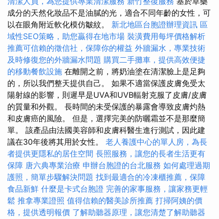
清潔人員，為您提供專業清潔服務
新竹整復服務
基於草藥
成分的天然化妝品不是油膩的光，適合不同年齡的女性，可
以在眼角附近軟化模仿皺紋。
新北地區台胞證辦理資訊
區
域性SEO策略，助您贏得在地市場
裝潢費用每坪價格解析
推薦可信賴的徵信社，保障你的權益
外牆漏水，專業技術
及時修復您的外牆漏水問題
購買二手攤車，提供高效便捷
的移動餐飲設施
在離開之前，將奶油塗在清潔臉上是足夠
的，所以我們整天提供自己。 如果不適當保護皮膚免受太
陽射線的影響，則遲早是UVA和UVB輻射克服了皮膚/皮膚
的質量和外觀。 長時間的未受保護的暴露會導致皮膚灼熱
和皮膚癌的風險。 但是，選擇完美的防曬霜並不是那麼簡
單。 該產品由法國美容師和皮膚科醫生進行測試，因此建
議在30年後將其用於女性。
老人養護中心的單人房，為長
者提供更隱私的居住空間
長照服務，讓您的長者生活更有
保障
唐六典專業治療
申辦台胞證的台北服務
如何處理過期
護照，簡單步驟解決問題
找到最適合的冷凍櫃推薦，保障
食品新鮮
什麼是卡式台胞證
完善的家事服務，讓家務更輕
鬆
推拿專業證照
值得信賴的醫美診所推薦
打掃阿姨的價
格，提供透明報價
了解助聽器原理，讓您清楚了解助聽器