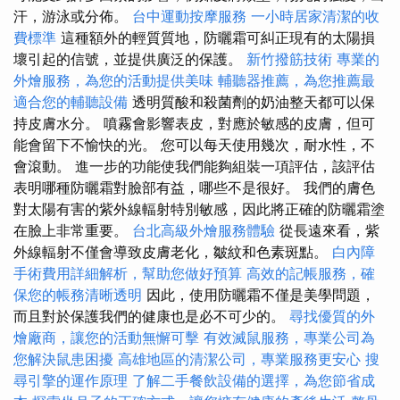
汗，游泳或分佈。
台中運動按摩服務
一小時居家清潔的收
費標準
這種額外的輕質質地，防曬霜可糾正現有的太陽損
壞引起的信號，並提供廣泛的保護。
新竹撥筋技術
專業的
外燴服務，為您的活動提供美味
輔聽器推薦，為您推薦最
適合您的輔聽設備
透明質酸和殺菌劑的奶油整天都可以保
持皮膚水分。 噴霧會影響表皮，對應於敏感的皮膚，但可
能會留下不愉快的光。 您可以每天使用幾次，耐水性，不
會滾動。 進一步的功能使我們能夠組裝一項評估，該評估
表明哪種防曬霜對臉部有益，哪些不是很好。 我們的膚色
對太陽有害的紫外線輻射特別敏感，因此將正確的防曬霜塗
在臉上非常重要。
台北高級外燴服務體驗
從長遠來看，紫
外線輻射不僅會導致皮膚老化，皺紋和色素斑點。
白內障
手術費用詳細解析，幫助您做好預算
高效的記帳服務，確
保您的帳務清晰透明
因此，使用防曬霜不僅是美學問題，
而且對於保護我們的健康也是必不可少的。
尋找優質的外
燴廠商，讓您的活動無懈可擊
有效滅鼠服務，專業公司為
您解決鼠患困擾
高雄地區的清潔公司，專業服務更安心
搜
尋引擎的運作原理
了解二手餐飲設備的選擇，為您節省成