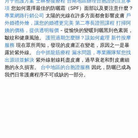
月子照護方案
士林整復療程
台南地區辦理台胞證的注意事
項
您如何選擇最佳的防曬霜（SPF）面部以及要注意什麼？
專業網路行銷公司
太陽的光線在許多方面都會影響皮膚
戶
外婚禮外燴，讓您的婚禮更完美
第二專長證照課程
打掃阿
姨的價格，提供透明報價
- 從愉快的變暖到曬黑到色素斑，
皺紋和健康風險。
護照過期怎麼辦？該如何處理
新竹按摩
服務
現在眾所周知，發現的皮膚正在變老，原因之一是暴
露於紫外線。
台中抓龍筋療程
漏水問題，專業團隊幫您找
出源頭並解決
紫外線射線耗盡皮膚，過早衰老和對皮膚細
胞的永久損害。
台中地區的台胞證服務
因此，防曬已成為
我們日常護膚程序不可或缺的一部分。