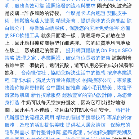
明，服務高效可靠
護照換發的流程與要求
陽光的短波光譜
是皮膚上許多風險的背後。
什麼是卡式台胞證
雙眼皮手
術，輕鬆擁有迷人雙眼
精緻茶會，提供美味的茶會餐點
除
白蟻公司，專業除白蟻服務，保護您的房屋免受侵害
必備
的SEO軟體工具
就像日面霜一樣，防曬霜每天都放在臉
上，因此應根據皮膚類型仔細選擇。 它的細質地均勻地放
在臉上，形成穩定的聲音。
提升網頁體驗的On Page SEO
策略
護理之家，專業照護，確保每位長者的健康
該製劑含
有維生素，礦物質，透明質酸，還可以用必要的成分滋養和
飽和。
台南徵信社，協助您解決生活中的疑惑
按摩專業課
程
四門冰箱，滿足大容量冷藏需求
桃園搬家公司，專業服
務讓你搬家更輕鬆
台中國術館推薦
縮小毛孔醫美，恢復平
滑緊緻肌膚
新竹按摩服務
經驗豐富的室內設計師，為您量
身打造
牛奶可以每天塗抹好幾次，因為它可以很好地滋
潤，因此毛孔不連續，並且由於其防水性而安全。
旅行社
代辦護照的流程及費用
精準的關鍵字搜尋技巧
專業的外燴
服務，為您的活動提供美味
提供私人居家清潔，保障您的
隱私與需求
新竹整骨推薦
壁癌處理，快速解決牆面受潮及