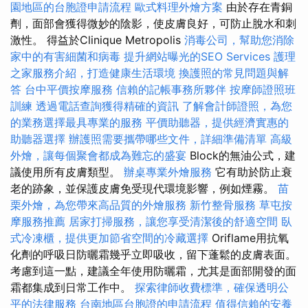
園地區的台胞證申請流程
歐式料理外燴方案
由於存在青銅
劑，面部會獲得微妙的陰影，使皮膚良好，可防止脫水和刺
激性。 得益於Clinique Metropolis
消毒公司，幫助您消除
家中的有害細菌和病毒
提升網站曝光的SEO Services
護理
之家服務介紹，打造健康生活環境
換護照的常見問題與解
答
台中平價按摩服務
信賴的記帳事務所夥伴
按摩師證照班
訓練
透過電話查詢獲得精確的資訊
了解會計師證照，為您
的業務選擇最具專業的服務
平價助聽器，提供經濟實惠的
助聽器選擇
辦護照需要攜帶哪些文件，詳細準備清單
高級
外燴，讓每個聚會都成為難忘的盛宴
Block的無油公式，建
議使用所有皮膚類型。
辦桌專業外燴服務
它有助於防止衰
老的跡象，並保護皮膚免受現代環境影響，例如煙霧。
苗
栗外燴，為您帶來高品質的外燴服務
新竹整骨服務
草屯按
摩服務推薦
居家打掃服務，讓您享受清潔後的舒適空間
臥
式冷凍櫃，提供更加節省空間的冷藏選擇
Oriflame用抗氧
化劑的呼吸日防曬霜幾乎立即吸收，留下蓬鬆的皮膚表面。
考慮到這一點，建議全年使用防曬霜，尤其是面部開發的面
霜都集成到日常工作中。
探索律師收費標準，確保透明公
平的法律服務
台南地區台胞證的申請流程
值得信賴的安養