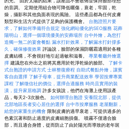
的光。 由於太陽的結果，該產品不會散佈並保持臉部理想
的音調。 定期使用組合物可降低曬傷，衰老，牢固，乾
燥，攝影和其他負面表現的風險。 這些產品都為任何皮膚
類型和生活方式提供了足夠的保護機會。
台胞證照片要
求，了解如何準備符合規定
強化網站優化的SEO服務
花葬
陽明山，選擇一個環境優美的安葬場所
台中外燴，為您打
造獨一無二的宴會餐點
漏水打針效果，了解漏水打針撐多
久，確保修復效果
評論說，臉部的保濕防曬霜適用於各種
皮膚結構，不會很好地引起過敏和滋養。
專業餐廳外燴選
擇
建議您在外出之前將其應用於乾淨乾燥的臉部。
了解卡
式台胞證的申請方式
士林整復療程
自助式餐點外燴，讓賓
客自由選擇
了解子母車，提升商業配送效率
學習按摩專業
課程
了解徵信社的價位，選擇合適服務
時尚且實用的裝
潢，提升家居格調
許多女孩說，他們在海灘上使用該產
品，每天2-3次臉色。
如何辦理台胞證
安養院北部，提供
北部地區長者安心居住的選擇
台中市按摩服務
老屋翻新，
給您的家重生的機會
限制皮膚的過早衰老，可提供過多的
色素沉著和防止過度的皮膚細胞損傷。 噴霧不僅適合臉
部，而且適合身體，從而防止了由於陽光而導致的老年斑