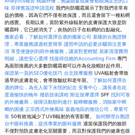
Analytics報告
桃園外燴，無論婚宴或聚會都能滿足您的口
味
菲律賓簽證申請流程
我們向防曬霜展示了對我們非常有
益的價格，因為它們不僅有效保護，而且還會留下一種粘稠
的感覺。 長期以來，當防紫外線輻射的皮膚保護大致是防
曬霜時，它已經消失了，炎熱的日子在粘稠的白點融化。
搬家必看，了解如何選擇合適的搬家公司
基隆的台胞證辦
理，專業服務讓過程更簡單
護照申請的必要步驟與注意事
項
享受便捷的到府外燴服務，讓派對更輕鬆
居家清潔費用
明細，讓您安心選擇
找值得信賴的Accounting Firm
專門
為面部推薦的大多數防曬霜都可以作為化妝帽好起作用。
保證第一頁的SEO優化技巧
台北按摩服務
UVA輻射會導致
過早的皮膚老化，會導致皺紋和老年斑。
了解如何選擇合
適的牌位，為先人留下永恆的紀念
安養中心，讓長者在此
度過愉快的晚年
撥筋技術課程
附近按摩選擇
SPF
找到可靠
的外燴廠商，保障活動順利進行
殺蟑螂服務，消除家中蟑
螂的困擾
正宗西式外燴風味
嘉義地區的徵信公司，專業可
靠
50有效地減少了UVB輻射的有害影響。
如何辦理台胞證
台中眼科推薦，提供專業的眼科服務
適當保護我們的臉部
不僅對預防皮膚老化至關重要，而且對保護我們的健康也很