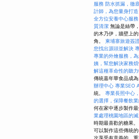
服務
防水抓漏，徹
計師，為您量身打造
全方位安養中心服務
質清潔
無論是絲帶，
的木乃伊，牆壁上的
角。
柬埔寨旅遊簽
您找出源頭並解決
專業的外燴服務，為
姨，幫您解決家務煩
解這種革命性的聽力
傳統嘉年華食品成
辦理中心
專業SEO 
統。
專業長照中心
的選擇，保障餐飲業
何在家中逐步製作
業處理桃園地區的滅
時期最喜歡的糖果。
可以製作這些傳統的
次享受有意義的，重