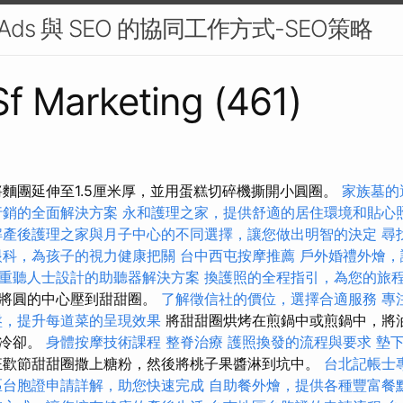
e Ads 與 SEO 的協同工作方式-SEO策略
 Sf Marketing (461)
將麵團延伸至1.5厘米厚，並用蛋糕切碎機撕開小圓圈。
家族墓的
行銷的全面解決方案
永和護理之家，提供舒適的居住環境和貼心
解產後護理之家與月子中心的不同選擇，讓您做出明智的決定
尋
眼科，為孩子的視力健康把關
台中西屯按摩推薦
戶外婚禮外燴，
重聽人士設計的助聽器解決方案
換護照的全程指引，為您的旅
都將圓的中心壓到甜甜圈。
了解徵信社的價位，選擇合適服務
專
盤，提升每道菜的呈現效果
將甜甜圈烘烤在煎鍋中或煎鍋中，將
並冷卻。
身體按摩技術課程
整脊治療
護照換發的流程與要求
墊
狂歡節甜甜圈撒上糖粉，然後將桃子果醬淋到坑中。
台北記帳士
區台胞證申請詳解，助您快速完成
自助餐外燴，提供各種豐富餐