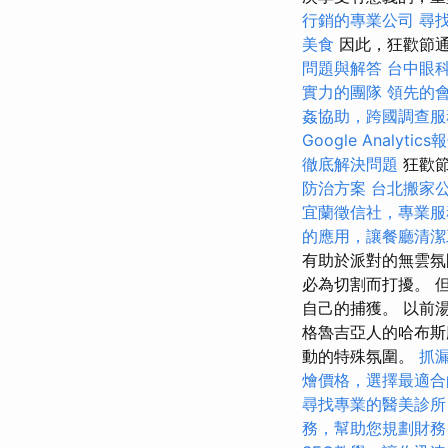
行銷的專業公司
尋
美食
因此，狂歡節通
問題與解答
台中眼
實力的團隊
領先的
姦協助，跨國調查服
Google Analytics
徹底解決問題
狂歡節
防治方案
台北搬家
宜蘭徵信社，專業服
的應用，讓餐廳清潔
有助於派對的無雲氛
必為切割而打擾。 
自己的捕獲。 以前
格魯吉亞人的哈布斯
動的特殊氛圍。
抓
燴價格，選擇最適合
尋找專業的醫美診所
務，幫助您規劃財務