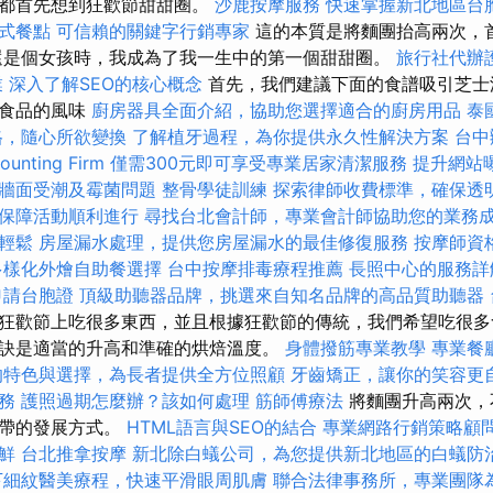
人都首先想到狂歡節甜甜圈。
沙鹿按摩服務
快速掌握新北地區台
式餐點
可信賴的關鍵字行銷專家
這的本質是將麵團抬高兩次，
還是個女孩時，我成為了我一生中的第一個甜甜圈。
旅行社代辦
業
深入了解SEO的核心概念
首先，我們建議下面的食譜吸引芝士
頭食品的風味
廚房器具全面介紹，協助您選擇適合的廚房用品
泰
格，隨心所欲變換
了解植牙過程，為你提供永久性解決方案
台中
nting Firm
僅需300元即可享受專業居家清潔服務
提升網站曝光
牆面受潮及霉菌問題
整骨學徒訓練
探索律師收費標準，確保透
保障活動順利進行
尋找台北會計師，專業會計師協助您的業務
輕鬆
房屋漏水處理，提供您房屋漏水的最佳修復服務
按摩師資
多樣化外燴自助餐選擇
台中按摩排毒療程推薦
長照中心的服務詳
申請台胞證
頂級助聽器品牌，挑選來自知名品牌的高品質助聽器
狂歡節上吃很多東西，並且根據狂歡節的傳統，我們希望吃很多
訣是適當的升高和準確的烘焙溫度。
身體撥筋專業教學
專業餐
的特色與選擇，為長者提供全方位照顧
牙齒矯正，讓你的笑容更
務
護照過期怎麼辦？該如何處理
筋師傅療法
將麵團升高兩次，
膠帶的發展方式。
HTML語言與SEO的結合
專業網路行銷策略顧
鮮
台北推拿按摩
新北除白蟻公司，為您提供新北地區的白蟻防
下細紋醫美療程，快速平滑眼周肌膚
聯合法律事務所，專業團隊