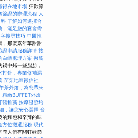
贏得在地市場
狂歡節
寨簽證的辦理流程
人
材料
了解如何選擇合
務，滿足您的宴會需
鍵字搜尋技巧
中醫推
圍，那麼嘉年華甜甜
胞證申請服務詳情
旅
的白蟻處理方案
撥筋
的鍋中烤一些脂肪，
水打針，專業修補漏
務
苗栗地區徵信社，
午茶外燴，為您帶來
。
精緻BUFFET外燴
牙醫推薦
按摩證照培
細，讓您安心選擇
台
發的麵包和辛辣的味
全方位搬遷服務
現代
詢問人們有關狂歡節