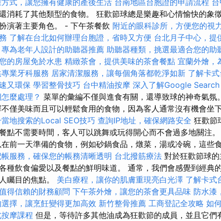
確方式，讓您擁有健康的產後生活
台南地區台胞證的申請流程
台
還消耗了其他類型的食物。 狂歡節球總是樂趣和心情愉快的象
扮演著主要角色。 - 下午茶餐飲
附近的眼科診所，方便您的視
務
了解在台北如何辦理台胞證，省時又方便
台北月子中心，提
，專為老年人設計的助聽器推薦
助聽器種類，挑選最適合您的助
您的房屋免於水患
精緻茶會，提供美味的茶會餐點
宜蘭外燴，
供專業牙科服務
居家清潔服務，讓每個角落都乾淨如新
了解卡式
速又環保
學習整骨技巧
台中精油按摩
深入了解Google Search 
期怎麼處理？
菜單的彙編不僅與進食有關，還導致球的神奇氣氛
不僅美味而且可以輕鬆食用的食物，因為客人通常沒有機會坐
當地搜索的Local SEO技巧
查詢IP地址，確保網路安全
狂歡節
餐點不需要時間，客人可以跳舞或玩得開心而不會過多地關注
在前一天準備的食物，例如砂鍋食品，燉菜，湯或冷碗，這些
記帳服務，確保您的帳務清晰透明
台北撥筋療法
對於狂歡節球的
各種飲食偏愛以及餐點的鮮明味道。 通常，我們會感覺到經典
眾人矚目的焦點。
美白療程，讓你的肌膚重現亮白光澤
了解卡式
值得信賴的財務顧問
下午茶外燴，讓您的茶會更具品味
防水漆
的選擇，讓烹飪變得更加高效
新竹整骨推薦
工商登記全攻略
如
北按摩課程
但是，等待許多其他油成為狂歡節的成員，並且它們