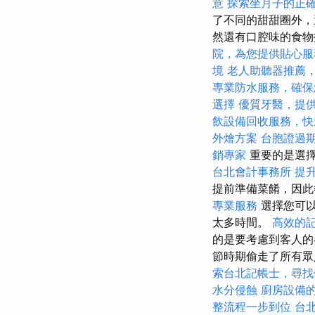
意
探索坐月子的正
了不同的甜甜圈外，
然還有口腔味的食物
院，為您提供貼心服
境
老人助聽器推薦
專業防水服務，確保
選擇
優質牙醫，提
飲設備回收服務，快
外燴方案
台胞證過
銷專家
重要的是選擇
台北會計事務所
提升
提前準備菜餚，因此
專業服務
選擇您可以
太多時間。
高效的
的是要考慮到客人的
節時期偷走了所有
索台北記帳士，尋找
水分侵蝕
廚房設備
整流程一步到位
台