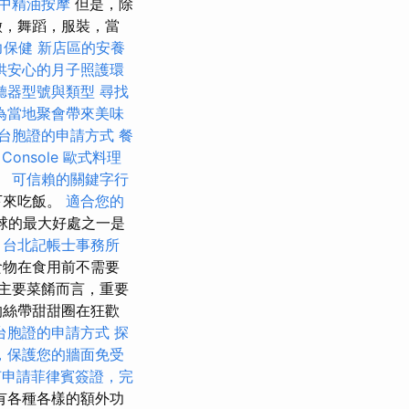
中精油按摩
但是，除
徵，舞蹈，服裝，當
力保健
新店區的安養
供安心的月子照護環
聽器型號與類型
尋找
為當地聚會帶來美味
台胞證的申請方式
餐
Console
歐式料理
。
可信賴的關鍵字行
下來吃飯。
適合您的
球的最大好處之一是
。
台北記帳士事務所
食物在食用前不需要
主要菜餚而言，重要
的絲帶甜甜圈在狂歡
台胞證的申請方式
探
，保護您的牆面免受
何申請菲律賓簽證，完
有各種各樣的額外功