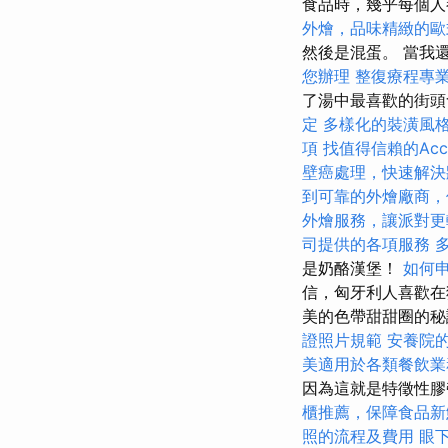
食品時，幾乎每個
外燴，品味精緻的歐
然後是混蛋。 當我
您辦理
整復療程專
了湯中最喜歡的街
定
多樣化的裝潢風
項
找值得信賴的Accou
壁癌處理，快速解決
到可靠的外燴廠商，
外燴服務，讓派對更
司提供的各項服務
是奶酪漢堡！
如何
信，匈牙利人喜歡在
美的色帶甜甜圈的秘
證照片規範
安養院
美適用於各類餐飲業
因為這就是特徵性
櫃推薦，保障食品新
照的流程及費用
眼