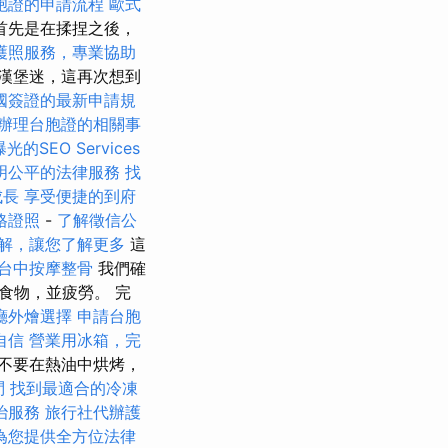
胞證的申請流程
歐式
首先是在揉捏之後，
護照服務，專業協助
漢堡迷，這再次想到
國簽證的最新申請規
辦理台胞證的相關事
的SEO Services
明公平的法律服務
找
成長
享受便捷的到府
格證照
-
了解徵信公
解，讓您了解更多
這
台中按摩整骨
我們確
食物，並疲勞。 完
廳外燴選擇
申請台胞
自信
營業用冰箱，完
不要在熱油中烘烤，
問
找到最適合的冷凍
治服務
旅行社代辦護
為您提供全方位法律