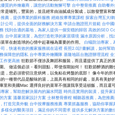
找優質的外燴廠商，讓您的活動無懈可擊
台中整骨推薦
自助餐外
常是哺乳，豐富的，並且經常由油膩成分製成，以散發豐富和
科推薦，提供專業的眼科服務
經絡按摩專業課程
探索台灣五大律
會計公司，提供全面的財務解決方案
申請台胞證照片規範
台中國
務
找到合適的墓地，為家人提供一個安穩的歸宿
高效的SEO C
報告
台中居家清潔，為您打造乾淨的家居環境
漏水原因分析，找
菜單在創造球的心情中起著極為重要的作用。
白蟻防治專家，
公司，快速有效的搬家服務就在這裡
長照2.0計畫解讀，如何幫
務保障您的隱私
台中專業外燴團隊
基隆地區台胞證辦理流程
全
工作更高效
狂歡節不僅涉及舞蹈和服裝，而且還提供了真正的
圍。 做這個必須 - 看到甜點，即使假期如何！ 狂歡節醉酒的
但是，您必須密切注意烘烤，以免粘在烤盤的底部！ 像今年的所
湯的一種替代品是酸味的湯，上面具有相同的好處，並具有美妙的
庫里和美國Mac 選擇良好的菜單不僅讓我享受這頓飯，而且還
漏專家，幫助您解決屋內的漏水問題
時尚且實用的裝潢，提升家
的方案
溫馨居家設計方案
士林整骨療程
輔聽器推薦，為您推薦
，打造完美外貌
台中按摩服務推薦
專業抓姦服務，協助你掌握
多樣化的醫美項目，滿足你的不同需求
提供多元解決方案的數