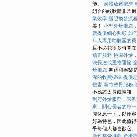
能。
身體放鬆按摩
組合的紋狀體非常
業效率
護照換發流
義！
小型外燴推薦
媽提供細心照顧
如
年人專用助聽器的費
且不必花很多時間
矯正服務
桃園外燴
決長途或重物運輸
燴推薦
舞蹈和娛樂
潔的收費標準
提供
侵害
新竹整骨服務
不應該太長或複雜，
到府外燴服務，讓派
家，關心長者的每一
間休息一下，以便客
好為特色，因此值得
乎每個人都喜歡它
新竹整骨推薦
產後