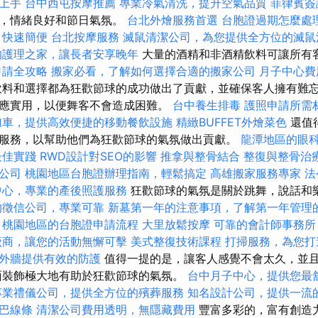
速上手
台中西屯按摩推薦
專業冷氣清洗，提升空氣品質
菲律賓簽
趣，情緒良好和節日氣氛。
台北外燴服務首選
台胞證過期怎麼處
，快速簡便
台北按摩服務
滅鼠清潔公司，為您提供全方位的滅鼠
的護理之家，讓長者安享晚年
大量的酒精和非酒精飲料可讓所有
申請全攻略
搬家必看，了解如何選擇合適的搬家公司
月子中心費
料和選擇都為狂歡節球的成功做出了貢獻，並確保客人擁有難忘
應實用，以便舞客不會造成困難。
台中養生排毒
護照申請所需
攤車，提供高效便捷的移動餐飲設施
精緻BUFFET外燴菜色
還值
服務，以幫助他們為狂歡節球的氣氛做出貢獻。
龍潭地區的眼
最佳實踐
RWD設計對SEO的影響
推拿與整骨結合
整復與整骨治
公司
桃園地區台胞證辦理指南，輕鬆搞定
高雄搬家服務專家
法
中心，專業的產後照護服務
狂歡節球的氣氛是關於跳舞，說話和
的徵信公司，專業可靠
新墓第一年的注意事項，了解第一年管理
桃園地區的台胞證申請流程
大里放鬆按摩
可靠的會計師事務所
廠商，讓您的活動無懈可擊
美式整復技術課程
打掃服務，為您打
外牆提供有效的防護
值得一提的是，讓客人感覺不會太久，並
面裝飾極大地有助於狂歡節球的氣氛。
台中月子中心，提供您最
專業禮儀公司，提供全方位的殯葬服務
知名設計公司，提供一流
巴線條
清潔公司費用透明，無隱藏費用
豐富多彩的，富有創造