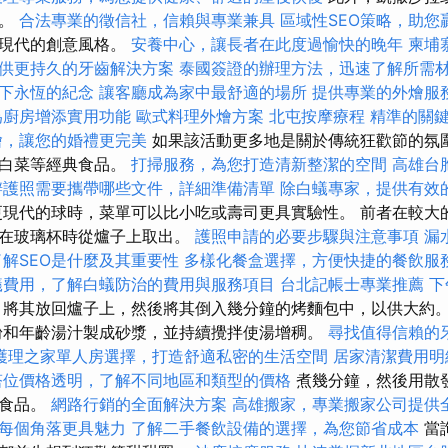
情。
合法專業的徵信社，信賴與專業兼具
區域性SEO策略，助您
更現代的創意風格。
安養中心，讓長者在此度過愉快的晚年
柬埔
供更持久的牙齒解決方案
泰國簽證的辦理方法，迅速了解所需
下永恆的紀念
讓客廳成為家中最舒適的場所
提供專業的外燴服
為廚房增添實用功能
歐式料理外燴方案
北屯按摩療程
精準的關
燴，讓您的婚禮更完美
如果該活動更多地是關於傳統狂歡節的氛
絨白菜等經典食品。
打掃服務，為您打造清新整潔的空間
高雄台
辦護照需要攜帶哪些文件，詳細準備清單
除白蟻專家，提供有效
更現代的球時，菜單可以比小吃或壽司更具實驗性。 前者在較大
後在玻璃杯時從爐子上取出。
護照申請的必要步驟與注意事項
漏
了解SEO是什麼及其重要性
多樣化餐盒選擇，方便快捷的餐飲服
蟻費用，了解白蟻防治的費用與服務項目
台北記帳士專業推薦
下
將其放回爐子上，然後將其倒入幾分鐘的烤麵包中，以供大約
粉和年齡湯汁製成砂漿，並持續攪拌使湯增稠。
尋找值得信賴的
護理之家單人房選擇，打造舒適私密的生活空間
居家清潔費用明
塔位價格透明，了解不同地區和類型的價格
煮幾分鐘，然後用散
華食品。
網路行銷的全面解決方案
高雄搬家，專業搬家公司提供
每個角落更具魅力
了解二手餐飲設備的選擇，為您節省成本
當