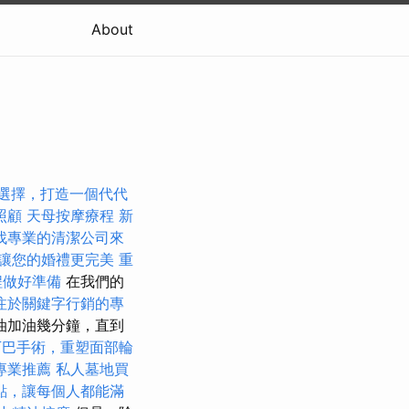
About
選擇，打造一個代代
照顧
天母按摩療程
新
找專業的清潔公司來
讓您的婚禮更完美
重
程做好準備
在我們的
注於關鍵字行銷的專
油加油幾分鐘，直到
下巴手術，重塑面部輪
專業推薦
私人墓地買
點，讓每個人都能滿