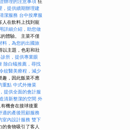
證辦理的注意事項
狂
理，提供續期辦理建
清潔服務
台中按摩服
客人在飲料上找到寵
用詳細介紹，助您做
的體驗。 主菜不僅
材料，為您的出國旅
得以主題，色彩和壯
科診所，提供專業眼
療
除白蟻推薦，尋找
令紋醫美療程，減少
樂趣，因此飯菜不應
的重點
中式外燴菜
，提供全面的會計服
造清新整潔的空間
外
且有機會在接球後重
舒適的產後照顧服務
的室內設計服務
雙下
力的食物吸引了客人