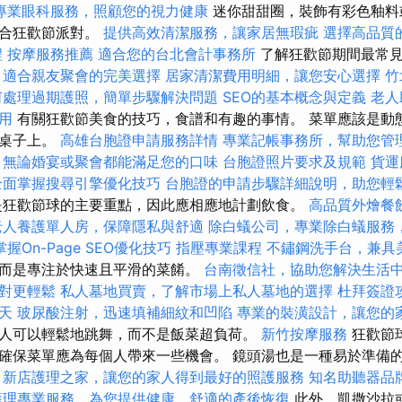
專業眼科服務，照顧您的視力健康
迷你甜甜圈，裝飾有彩色釉料
適合狂歡節派對。
提供高效清潔服務，讓家居無瑕疵
選擇高品質
程
按摩服務推薦
適合您的台北會計事務所
了解狂歡節期間最常見
，適合親友聚會的完美選擇
居家清潔費用明細，讓您安心選擇
竹
何處理過期護照，簡單步驟解決問題
SEO的基本概念與定義
老人
用
有關狂歡節美食的技巧，食譜和有趣的事情。 菜單應該是動
在桌子上。
高雄台胞證申請服務詳情
專業記帳事務所，幫助您管
，無論婚宴或聚會都能滿足您的口味
台胞證照片要求及規範
貨運
全面掌握搜尋引擎優化技巧
台胞證的申請步驟詳細說明，助您輕
是狂歡節球的主要重點，因此應相應地計劃飲食。
高品質外燴餐
老人養護單人房，保障隱私與舒適
除白蟻公司，專業除白蟻服務
掌握On-Page SEO優化技巧
指壓專業課程
不鏽鋼洗手台，兼具
而是專注於快速且平滑的菜餚。
台南徵信社，協助您解決生活
對更輕鬆
私人墓地買賣，了解市場上私人墓地的選擇
杜拜簽證
天
玻尿酸注射，迅速填補細紋和凹陷
專業的裝潢設計，讓您的
人可以輕鬆地跳舞，而不是飯菜超負荷。
新竹按摩服務
狂歡節
確保菜單應為每個人帶來一些機會。 鏡頭湯也是一種易於準備
。
新店護理之家，讓您的家人得到最好的照護服務
知名助聽器品
護理專業服務，為您提供健康、舒適的產後恢復
此外，凱撒沙拉