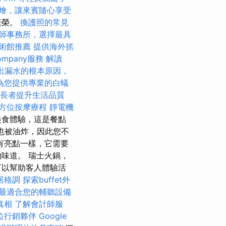
燴，讓來賓隨心享受
繁榮。
換護照的常見
師事務所，選擇最具
術館推薦
提供海外抓
ompany服務
解讀
出漏水的根本原因，
為您提供專業的白蟻
助長者提升生活品質
方位按摩療程
靜電機
美食體驗，這是餐點
雞也被油炸，因此您不
有亮點一樣，它需要
味道。 瑞士火鍋，
可以幫助客人體驗活
居格調
探索buffet外
最適合您的輔聽設備
真相
了解會計師服
位行銷夥伴
Google