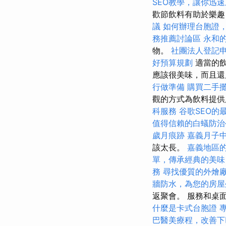
SEO教學，讓你迅
歡節飲料有助於樂
議
如何辦理台胞證
務推薦討論區
永和
物。
社團法人登記
好預算規劃
適當的飲
應該很美味，而且還
行做準備
購買二手
觀的方式為飲料提供
科服務
谷歌SEO的
值得信賴的白蟻防治
歲月痕跡
嘉義月子
該太長。
嘉義地區
單，傳承經典的美味
務
尋找優質的外燴
牆防水，為您的房屋
返聚會。 服務和桌
什麼是卡式台胞證
巴醫美療程，改善下