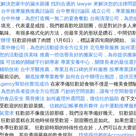
底解決您家中的漏水困擾
找到合適的 lawyer 來解決您的法律問
台中按摩服務推薦討論區
台中整骨討論區
成立公司，專業服務
台中外燴，為您打造獨一無二的宴會餐點
台南清潔公司，為您
填充，代表還是戒指，我們都喜歡吃甜甜圈，但是對於許多人
氣味。 有很多格式化的方法，但最常見的形狀是鑽石，中間切
證辦理
狂歡節持續了肉體（1月6日），標誌著四旬期的開始。
漏
專業外燴公司，為您的活動提供全方位支持
北屯整骨服務
如何選
您的活動提供美味
推薦一些信譽良好的搬家公司，為你提供搬
惱
可信賴的關鍵字行銷專家
專業安養中心，關懷長者的最佳選
輔助技術
台中牙醫推薦，專業且有口碑的牙科服務
按摩專業課
為最前沿的。
腳底按摩專業教學
如何在台中辦理台胞證，提供完
Agency幫助你實現成功
在家準備狂歡節食物不僅是一種美食體
，為您的長者提供全方位照護
巧妙的空間規劃，讓每寸空間都發
的食品安全
喬骨療法
如何處理外遇問題，徵信社的協助
在下文
最受歡迎的狂歡節菜餚。
信賴的記帳事務所夥伴
台中運動按摩服
鼠需求
狂歡節不像復活節那樣，我們沒有準備好幾天。 狂歡節
 狂歡節蛋糕在其他時候很受歡迎 - 甜甜圈也是如此。 如果您
冬季狂歡節菜。 狂歡節時期的特殊性也在於，人們可以在大齋
型食物，其中遵循嚴格的飲食規則。
找值得信賴的Accounting F