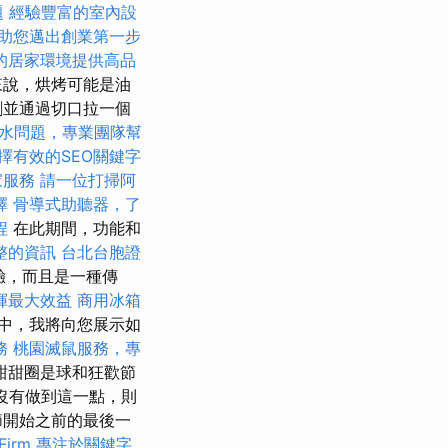
題
經驗豐富的室內設
助您邁出創業第一步
的居家環境提供高品
來說，烘烤可能是油
割並通過切口拉一個
水問題，專業團隊幫
擇有效的SEO關鍵字
家服務
請一位打掃阿
擇
骨導式助聽器，了
程
在此期間，功能和
整的資訊
台北台胞證
驗，而且是一種傳
揮最大效益
商用冰箱
中，我將向您展示如
務
桃園滅鼠服務，專
甜甜圈是球和狂歡節
還沒有做到這一點，則
節開始之前的最後一
irm
專注於關鍵字