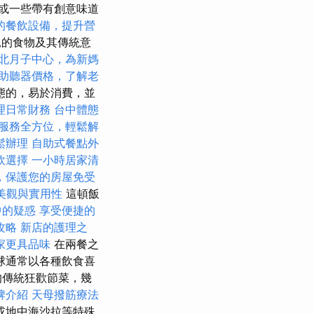
或一些帶有創意味道
的餐飲設備，提升營
的食物及其傳統意
北月子中心，為新媽
助聽器價格，了解老
態的，易於消費，並
理日常財務
台中體態
服務全方位，輕鬆解
鬆辦理
自助式餐點外
飲選擇
一小時居家清
，保護您的房屋免受
美觀與實用性
這頓飯
中的疑惑
享受便捷的
攻略
新店的護理之
家更具品味
在兩餐之
球通常以各種飲食喜
的傳統狂歡節菜，幾
牌介紹
天母撥筋療法
或地中海沙拉等特殊