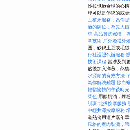
沙拉也適合球的心
球可以是傳統的或
工植牙服務，為你提
適的牌位，為先人留
求
高品質洗碗槽，
拿技術
戶外婚禮外
圈，砂鍋土豆或毛
行社護照代辦服務
技術課程
當涉及到
然後加入洋蔥，然
水源頭的有效方法
為你解決難題
除白
輕鬆愉快的午後時光
菜色
用酸奶油，麵
訓班
北投按摩服務
中輕井澤按摩服務
道熱食用這片嘉年
風格的室內裝潢，讓