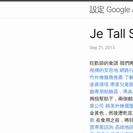
設定 Googl
Je Tall
Sep 21, 2013
狂歡節的食譜 我們
相傳的安息地
網路
竹外燴服務推薦
了
改善環境
專業兒童
聽專用助聽器，專為
拇指幫助下，兩側
業公司
精美外燴擺
金黃色，然後瀝乾
廓
在食用之前，將
賣專業諮詢
高雄地