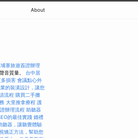
About
柬埔寨旅遊簽證辦理
高聲音質量。
台中居
更多損害
會議點心外
專業的裝潢設計，讓您
請流程
購買二手攤
務
大里推拿療程
護
證辦理流程
助聽器
SEO的最佳實踐
婚禮
助聽器，讓聽覺體驗
視矯正方法，幫助您