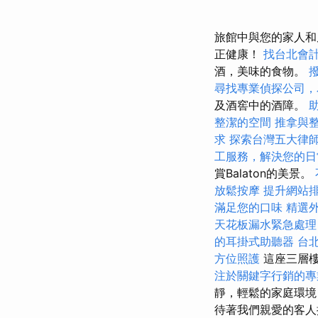
旅館中與您的家人和
正健康！
找台北會
酒，美味的食物。
尋找專業偵探公司，
及酒窖中的酒障。
整潔的空間
推拿與
求
探索台灣五大律
工服務，解決您的日
賞Balaton的美景。
放鬆按摩
提升網站排
滿足您的口味
精選
天花板漏水緊急處理
的耳掛式助聽器
台
方位照護
這座三層樓
注於關鍵字行銷的專
靜，輕鬆的家庭環境（
待著我們親愛的客人