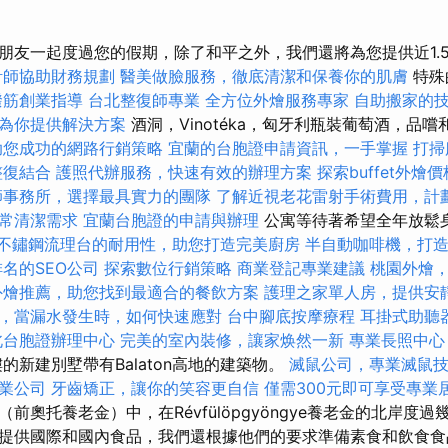
朋友一起度過您的假期，除了和平之外，我們還將為您提供近1.
計師協助財務規劃
醫美做臉服務，徹底清潔和保養你的肌膚
特殊
撥筋創業指導
台北整復師專業
全方位外燴服務專家
自助搬家的
為你提供解決方案
酒洞，Vinotéka，匈牙利瓶裝葡萄酒，品
助您成功的網路行銷策略
宜蘭的台胞證申請資訊，一手掌握
打掃
整復結合
護照代辦服務，快速有效的辦理方案
探索buffet外
師事務所，選擇最具實力的團隊
了解近視老花雷射手術費用，計
常清潔需求
宜蘭台胞證的申請與辦理
公寓等待著希望全年放鬆
不鏽鋼流理台的耐用性，助您打造完美廚房
半自動咖啡機，打
名的SEO公司
探索數位行銷策略
商業登記專業建議
桃園外燴
外燴推薦，助您找到最適合的餐飲方案
護理之家單人房，提供安
，當漏水發生時，如何快速應對
台中腳底按摩療程
耳掛式助聽
北台胞證辦理中心
完美的室內裝修，讓家焕然一新
專業長照中心
的新建別墅帶有Balaton高地的建築物。
滅鼠公司，專業滅鼠
業公司
牙齒矯正，讓你的笑容更自信
僅需300元即可享受專業
前奧托養老金）中，在Révfülöpgyöngye養老金的北岸度過
提供國際和國內食品，我們還根據他們的要求準備素食和飲食