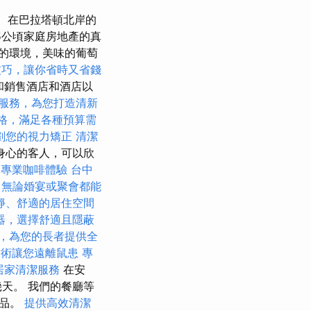
在巴拉塔頓北岸的
5公頃家庭房地產的真
的環境，美味的葡萄
技巧，讓你省時又省錢
嚐和銷售酒店和酒店以
服務，為您打造清新
燴價格，滿足各種預算需
劃您的視力矯正
清潔
身心的客人，可以欣
造專業咖啡體驗
台中
，無論婚宴或聚會都能
靜、舒適的居住空間
器，選擇舒適且隱蔽
，為您的長者提供全
技術讓您遠離鼠患
專
居家清潔服務
在安
幾天。 我們的餐廳等
食品。
提供高效清潔