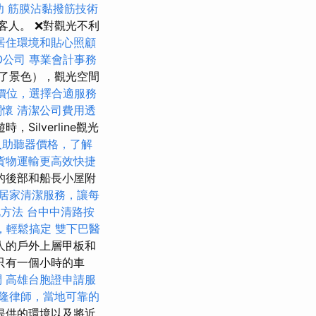
功
筋膜沾黏撥筋技術
客人。 ❌對觀光不利
居住環境和貼心照顧
O公司
專業會計事務
礙了景色），觀光空間
價位，選擇合適服務
關懷
清潔公司費用透
Silverline觀光
人助聽器價格，了解
貨物運輸更高效快捷
的後部和船長小屋附
居家清潔服務，讓每
化方法
台中中清路按
，輕鬆搞定
雙下巴醫
人的戶外上層甲板和
只有一個小時的車
問
高雄台胞證申請服
隆律師，當地可靠的
提供的環境以及將近