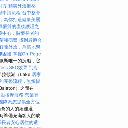
對方
精美外燴擺盤，
證申請流程
台中整脊
，為你打造健康美麗
找優質的產後護理之
養中心，關懷長者的
菌和病毒
找到最適合
宜蘭外燴，為當地聚
律困擾
掌握On-Page
佩斯唯一的沉船，它
ess SEO效果
到府
在巴拉頓湖（Lake
居家
的完整流程，無煩惱
Balaton）之間在
運動按摩服務
營業登
團隊為您提供全方位
酒會的人的絕佳選
時準備充滿客人的玻
區長者安心居住的選