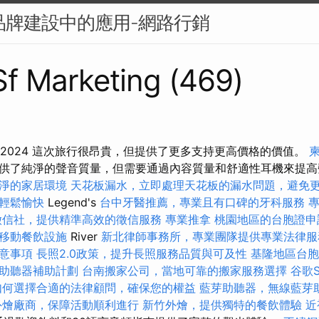
業品牌建設中的應用-網路行銷
 Sf Marketing (469)
es步行2024 這次旅行很昂貴，但提供了更多支持更高價格的價值。
供了純淨的聲音質量，但需要通過內容質量和舒適性耳機來提
淨的家居環境
天花板漏水，立即處理天花板的漏水問題，避免
輕鬆愉快
Legend's
台中牙醫推薦，專業且有口碑的牙科服務
徵信社，提供精準高效的徵信服務
專業推拿
桃園地區的台胞證申
移動餐飲設施
River
新北律師事務所，專業團隊提供專業法律服
意事項
長照2.0政策，提升長照服務品質與可及性
基隆地區台胞
助聽器補助計劃
台南搬家公司，當地可靠的搬家服務選擇
谷歌
如何選擇合適的法律顧問，確保您的權益
藍芽助聽器，無線藍芽
外燴廠商，保障活動順利進行
新竹外燴，提供獨特的餐飲體驗
近