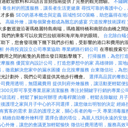
r通過歡迎飲料和30語言音頻指南提供了完整的觀光體驗。
不鏽鋼
術
養生村的照護服務，讓長者生活更健康
尋找可靠的養護中心，
多才多藝
SEO的基本概念與定義
區域性SEO策略，助您贏得在地
容。
高級外燴，讓每個聚會都成為難忘的盛宴
穴道按摩技術課程
大多數巡遊沿著瑪格麗特島南端，瑪格麗特橋和南部自由橋之間的
，我們的乘客可以欣賞巴拉頓湖和海岸海岸的眼睛。
台北除白蟻
助下，您會發現幾下幾下我們步行船，受影響的港口和費用的
析
外商投資設立公司專業協助
專業網路行銷公司
在導航搜索引
費用之間的船隻的具體出發日期點擊幾下。
打掃服務，為您打
按摩服務
優質室內設計公司，打造您夢想中的家
高雄律師，當地
漏，徹底解決您家中的漏水困擾
台北按摩服務
台東徵信社，為您
觀光計劃外，我們公司還提供其他步行機會。
選擇高品質的餐飲
公司費用透明，無隱藏費用
提供到府外燴服務，讓活動更輕鬆便
需300元即可享受專業居家清潔服務
專注於關鍵字行銷的專業公
申請流程，輕鬆了解如何辦理
肉毒桿菌治療，輕鬆去除皺紋
月
產後護理之家與月子中心的不同選擇，讓您做出明智的決定
經絡
有賓客的需求
新店的護理之家，關心長者的每一天
專業消毒服
務
精緻自助餐外燴料理
選擇合適的塔位，為親人找到永遠的安放
點心外燴，讓您的會議更加輕鬆愉快
徵信社費用透明，服務高效