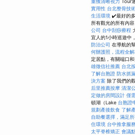
重獲清晰視力
Tou
實用性
台北整骨技
生活環境
✔️最好的
所有觀光的所有內
公司
台中刮痧療程
宜人的1小時巡遊中
防治公司
在導航的幫
何辦護照，流程全解
定居點，有關端口和
雄徵信社推薦
台北
了解台胞證
防水抓
決方案
除了我們的
后里推薦按摩
清潔
定做的房間設計
僅
頓湖（Lake
台胞證
規劃產後飲食
了解
自助餐選擇，滿足所
住環境
台中推拿服
太平脊椎矯正
會議