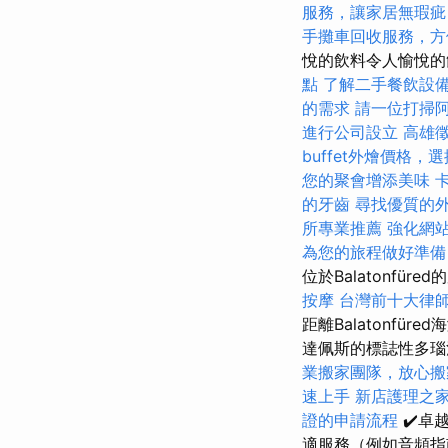
服務，讓家居無瑕疵
手攤車回收服務，方
悅的飲料令人愉悅的飲
點
了解二手餐飲設
的需求
請一位打掃
進行公司設立
高雄
buffet外燴價格
您的聚會增添美味
的牙齒
尋找優質的
所專業推薦
強化網站
為您的旅程做好準備
位於Balatonfür
按摩
台灣前十大律
距離Balatonfü
達佩斯的標誌性多瑙
業搬家團隊，放心搬
速上手
新店護理之
證的申請流程
✔️卓
適服務（例如音頻