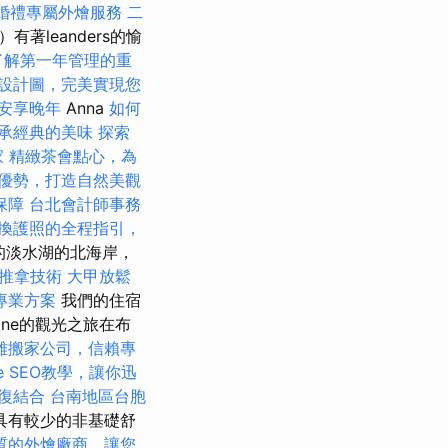
婚禮專屬外燴服務
二
著leanders的愉
了解第一年管理的重
設計圖，完美實現您
安享晚年
Anna
如何
承經典的美味
探索
家
精緻茶會點心，為
優勢，打造自然美觀
保障
台北會計師事務
換護照的全程指引，
大的淡水湖的北海岸，
推拿技術
大甲放鬆
專業方案
我們的住宿
line的觀光之旅在布
雄搬家公司，信賴專
le SEO教學，讓你迅
復結合
台南地區台胞
管具有較少的非基礎舒
質的外燴廠商，讓您