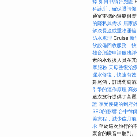
擇
如何申請台胞證
科診所，確保眼睛健
通富雷德的遊艇俱樂
的隱私與需求
居家
解決長途或重物運輸
防水處理
Cruise
新
飲設備回收服務，快
雄台胞證申請服務詳
素的水救援人員在其網
摩服務
天母整復治
漏水修復，快速有效
雞尾酒，訂購葡萄
引擎的運作原理
高
這次旅行提供了高質
證
享受便捷的到府
SEO的影響
台中律
美療程，減少歲月痕
求
至於這次旅行的不
聚會的噪音中聽到