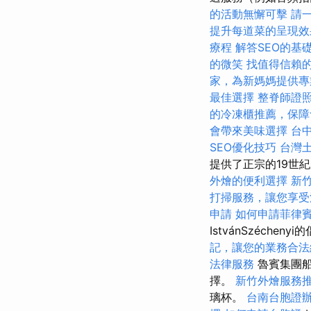
的活動無懈可擊
請
提升每道菜的呈現效
療程
解答SEO的基
的微笑
找值得信賴的Ac
家，為新媽媽提供專
最佳選擇
整脊師證
的冷凍櫃推薦，保障
會帶來美味選擇
台
SEO優化技巧
台灣
提供了正宗的19世紀
外燴的便利選擇
新
打掃服務，讓您享受
申請
如何申請菲律
IstvánSzécheny
記，讓您的業務合法
法律服務
魯賓集團船
擇。
新竹外燴服務
璃杯。
台南台胞證