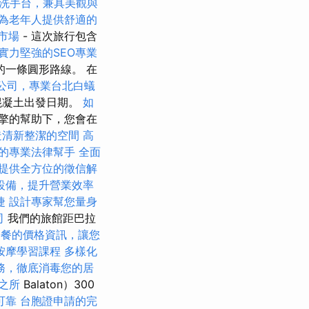
洗手台，兼具美觀與
為老年人提供舒適的
市場
- 這次旅行包含
實力堅強的SEO專業
一條圓形路線。 在
公司，專業台北白蟻
混凝土出發日期。
如
擎的幫助下，您會在
造清新整潔的空間
高
的專業法律幫手
全面
提供全方位的徵信解
設備，提升營業效率
捷
設計專家幫您量身
司
我們的旅館距巴拉
子餐的價格資訊，讓您
按摩學習課程
多樣化
務，徹底消毒您的居
之所
Balaton）300
可靠
台胞證申請的完