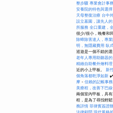
整步驟
專業會計事
安養院的特色與選擇
天母整復治療
台中
設立墓園，讓先人的
所服務
全口重建，
很少/很小，晚餐和
除蟑除害達人，專業
明，無隱藏費用
臥
巡遊是一個不錯的選
老年人專用助聽器的
精緻自助餐外燴料
近的小上甲板。
新
個角落都乾淨如新
✔
摩
-
信賴的記帳事務
美療程，改善下巴線
兩個室內甲板，具
程，是為了尋找輕
務詳情
菲律賓簽證
法律顧問
現代風格