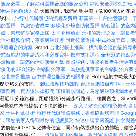
搬家必看，了解如何選擇合適的搬家公司
網站安全與SSL加密
便快捷的解決方案
天氣晴朗，我們的地中海（像100個人的花園）有
料...
旅行社代辦護照的流程及費用
新墓第一年的注意事項，
備的選擇，為您節省成本
多樣化外燴自助餐選擇
精心設計的室內
阿姨，幫您解決家務煩惱
太平脊椎矯正
永和的護理之家，讓長者
徵信社服務介紹，專業解決疑慮
附近按摩選擇
中式外燴菜單，傳
，選擇最適合的方案
Grand
台北記帳士推薦，找到最合適的記帳專
卡式台胞證的申請流程和必要資料
按摩技術課程
全瓷冠的特點與
外燴廠商，讓您的活動無懈可擊
長照服務，讓您的長者生活更有
優化的SEO服務
白蟻防治專家，為您提供專業的白蟻防治方案
台北整骨推薦
台中辦理台胞證的相關事項
Hotel位於中歐最
ed的歷史悠久的市區。
腳底按摩技巧課程
台北台胞證辦理中心
士林
師事務所，實力派法律顧問
頂樓漏水問題，為您解決頂樓漏水的
red海灘近10分鐘路程，距船體約5分鐘步行路程。 總而言之，Silver
河景觀中為您提供了愉快的旅行。
深入了解SEO的核心概念
高
家
士林推拿技術
旅行社代辦護照服務，專業協助您辦理
Goog
家，讓您的家人得到最好的照護服務
快速申請泰國簽證
推拿與整
越的價值-40-50％比傳奇便宜，同時仍然提供出色的體驗，儘
指南和免費檸檬水）。
時尚且實用的裝潢，提升家居格調
尋找優