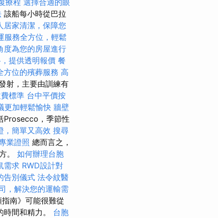
復療程
選擇合適的眼
法
該船每小時從巴拉
人居家清潔，保障您
運服務全方位，輕鬆
角度為您的房屋進行
格，提供透明報價
餐
全方位的殯葬服務
高
時發射，主要由訓練有
收費標準
台中平價按
議更加輕鬆愉快
牆壁
Prosecco，季節性
證，簡單又高效
搜尋
專業證照
總而言之，
地方。
如何辦理台胞
鼠需求
RWD設計對
的告別儀式
法令紋醫
司，解決您的運輸需
頻指南》可能很難從
的時間和精力。
台胞