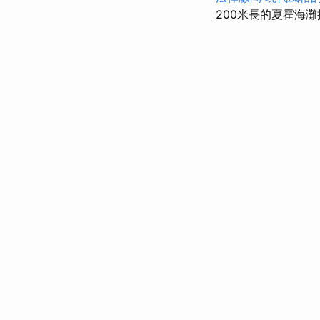
200米長的夏霍海灘