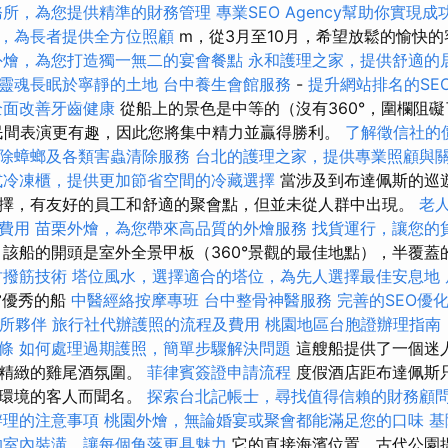
務所，為您提供精準的財務管理
專業SEO Agency幫助你實現成
，為長者提供全方位照顧
m，從3月至10月，希望放鬆的愉快的
外燴，為您打造獨一無二的宴會餐點
永和護理之家，提供舒適的
靈魂長眠於寧靜的土地
台中養生會館服務
-
提升網站排名的SE
全面改善牙齒健康
從船上的景色是中等的（沒有360°，圍欄阻
民間表演更有趣，因此您將集中精力並贏得勝利。
了解徵信社的
除蟑螂及各類害蟲清除服務
台北的護理之家，提供專業照顧與
式冷凍櫃，提供更加節省空間的冷藏選擇
當涉及到布達佩斯的巡遊時，
擇，有友好的員工和舒適的聚會點，但並未從人群中出現。
老
費用
苗栗外燴，為您帶來高品質的外燴服務
找貨運行，讓您的
理
該船的開頭是室外全景甲板（360°景觀的最佳地點），半覆蓋
竹撥筋技術
塔位風水，選擇適合的塔位，為先人選擇最佳安息地
️優秀的船
中醫經絡按摩專班
台中整骨神醫服務
完善的SEO優
所夥伴
旅行社代辦護照的流程及費用
桃園地區台胞證辦理指南
條
如何處理過期護照，簡單步驟解決問題
這艘船提供了一個迷
有精緻的雞尾酒氛圍。
菲律賓簽證申請流程
度假酒店距布達佩斯
鬆環境的客人而聞名。
探索台北記帳士，尋找值得信賴的財務顧
辦理的注意事項
桃園外燴，無論婚宴或聚會都能滿足您的口味
基
的室內裝潢，讓每個角落更具魅力
它的直接海濱位置，古代公園