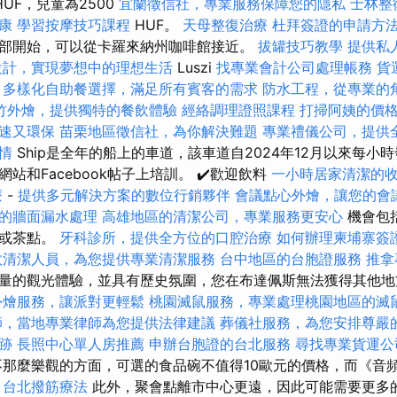
HUF，兒童為2500
宜蘭徵信社，專業服務保障您的隱私
士林整
康
學習按摩技巧課程
HUF。
天母整復治療
杜拜簽證的申請方
部開始，可以從卡羅來納州咖啡館接近。
拔罐技巧教學
提供私
設計，實現夢想中的理想生活
Luszi
找專業會計公司處理帳務
貨
多樣化自助餐選擇，滿足所有賓客的需求
防水工程，從專業的
竹外燴，提供獨特的餐飲體驗
經絡調理證照課程
打掃阿姨的價
速又環保
苗栗地區徵信社，為你解決難題
專業禮儀公司，提供
情
Ship是全年的船上的車道，該車道自2024年12月以來每小
站和Facebook帖子上培訓。 ✔️歡迎飲料
一小時居家清潔的
療
-
提供多元解決方案的數位行銷夥伴
會議點心外燴，讓您的會
的牆面漏水處理
高雄地區的清潔公司，專業服務更安心
機會包括
酒或茶點。
牙科診所，提供全方位的口腔治療
如何辦理柬埔寨簽
效清潔人員，為您提供專業清潔服務
台中地區的台胞證服務
推拿
量的觀光體驗，並具有歷史氛圍，您在布達佩斯無法獲得其他
外燴服務，讓派對更輕鬆
桃園滅鼠服務，專業處理桃園地區的滅
師，當地專業律師為您提供法律建議
葬儀社服務，為您安排尊嚴
跡
長照中心單人房推薦
申辦台胞證的台北服務
尋找專業貨運公
那麼樂觀的方面，可選的食品碗不值得10歐元的價格，而《音
。
台北撥筋療法
此外，聚會點離市中心更遠，因此可能需要更多