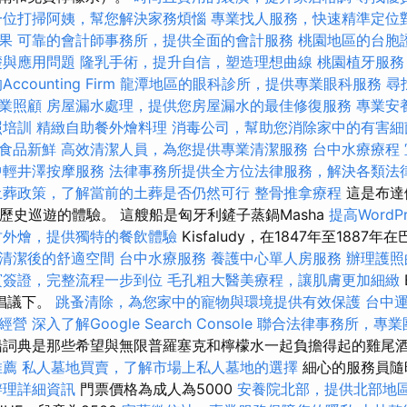
一位打掃阿姨，幫您解決家務煩惱
專業找人服務，快速精準定位
果
可靠的會計師事務所，提供全面的會計服務
桃園地區的台胞
礎與應用問題
隆乳手術，提升自信，塑造理想曲線
桃園植牙服務
counting Firm
龍潭地區的眼科診所，提供專業眼科服務
尋
業照顧
房屋漏水處理，提供您房屋漏水的最佳修復服務
專業安
照培訓
精緻自助餐外燴料理
消毒公司，幫助您消除家中的有害細
食品新鮮
高效清潔人員，為您提供專業清潔服務
台中水療療程
中輕井澤按摩服務
法律事務所提供全方位法律服務，解決各類法
土葬政策，了解當前的土葬是否仍然可行
整骨推拿療程
這是布達
歷史巡遊的體驗。 這艘船是匈牙利鏟子蒸鍋Masha
提高WordPr
竹外燴，提供獨特的餐飲體驗
Kisfaludy，在1847年至1887年
清潔後的舒適空間
台中水療服務
養護中心單人房服務
辦理護照
賓簽證，完整流程一步到位
毛孔粗大醫美療程，讓肌膚更加細緻
i的倡議下。
跳蚤清除，為您家中的寵物與環境提供有效保護
台中
經營
深入了解Google Search Console
聯合法律事務所，專業
詞典是那些希望與無限普羅塞克和檸檬水一起負擔得起的雞尾
推薦
私人墓地買賣，了解市場上私人墓地的選擇
細心的服務員隨
辦理詳細資訊
門票價格為成人為5000
安養院北部，提供北部地