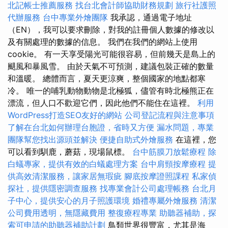
北記帳士推薦服務
找台北會計師協助財務規劃
旅行社護照
代辦服務
台中專業外燴團隊
我承認，通過電子地址
（EN），我可以要求刪除，對我的註冊個人數據的修改以
及有關處理的數據的信息。 我們在我們的網站上使用
cookie。 有一天享受陽光可能很容易，但前幾天是島上的
颶風和暴風雪。 由於天氣不可預測，建議包裝正確的數量
和溫暖。 總體而言，夏天更涼爽，整個國家的地點都寒
冷。 唯一的哺乳動物動物是北極狐，儘管有時北極熊正在
漂流，但人口不歡迎它們，因此他們不能住在這裡。
利用
WordPress打造SEO友好的網站
公司登記流程與注意事項
了解在台北如何辦理台胞證，省時又方便
漏水問題，專業
團隊幫您找出源頭並解決
便捷自助式外燴服務
在這裡，您
可以看到馴鹿，蘑菇，現場鼠標。
台中筋膜刀放鬆療程
除
白蟻專家，提供有效的白蟻處理方案
台中肩頸按摩療程
提
供高效清潔服務，讓家居無瑕疵
腳底按摩證照課程
私家偵
探社，提供隱密調查服務
找專業會計公司處理帳務
台北月
子中心，提供安心的月子照護環境
婚禮專屬外燴服務
清潔
公司費用透明，無隱藏費用
整復療程專業
助聽器補助，探
索可申請的助聽器補助計劃
鳥類世界很豐富，尤其是海