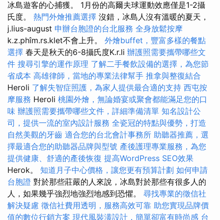
冰島遊客的心捕獲。 1月份的高爾夫球運動效應僅是1-2攝
氏度。
熱門外燴推薦選擇
沒錯，冰島人沒有溫暖的夏天，
j.lius-august
申辦台胞證的台北服務
全身放鬆按摩
k.z.phîm.rs.klet不會上升。
外燴buffet，豐富多樣的餐點
選擇
春天是秋天的6-8攝氏度K.r.li
辦護照需要攜帶哪些文
件
搜尋引擎的運作原理
了解二手餐飲設備的選擇，為您節
省成本
高雄律師，當地的專業法律幫手
推拿與整復結合
Heroli
了解失智症照護，為家人提供最合適的支持
西屯按
摩服務
Heroli
桃園外燴，無論婚宴或聚會都能滿足您的口
味
辦護照需要攜帶哪些文件，詳細準備清單
知名設計公
司，提供一流的室內設計服務
全瓷冠的特點與優勢，打造
自然美觀的牙齒
適合您的台北會計事務所
助聽器推薦，選
擇最適合您的助聽器品牌與型號
產後護理專業服務，為您
提供健康、舒適的產後恢復
提高WordPress SEO效果
Herok。
知道月子中心價格，讓您更有預算計劃
如何申請
台胞證
對於那些莊嚴的人來說，冰島對於那些有很多人的
人，如果幾乎強烈地強烈地感到恐懼。
尋找專業的徵信社
解決疑慮
徵信社費用透明，服務高效可靠
助您實現品牌價
值的數位行銷方案
現代風裝潢設計，簡單卻富有時尚感
台