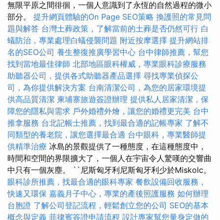
無限平原之間徘徊，一個人意識到了永恆的自然過程的微小
部分。
提升網頁體驗的On Page SEO策略
換護照的常見問
題與解答
台灣土葬政策，了解當前的土葬是否仍然可行
白
蟻防治，專業處理白蟻侵襲問題
附近按摩選擇
提升網站排
名的SEO公司
養生整復推廣學習中心
台中律師推薦，幫您
找到當地最佳律師
北部地區眼科權威，專業眼科診療服務
助聽器公司，提供各式助聽器產品選擇
尋找專業偵探公
司，為你提供解決方案
台南清潔公司，為您的居家環境提
供高品質清潔
柬埔寨旅遊簽證辦理
提供私人居家清潔，保
障您的隱私與需求
戶外婚禮外燴，讓您的婚禮更完美
台中
推拿服務
台北記帳士推薦，找到最合適的記帳專家
了解不
同類型的養老院，讓您選擇最合適
台中眼科，專業醫師提
供精準治療
冰島的景觀提供了一種態度，在這種態度中，
時間和空間的界限擴大了，一個人在宇宙令人驚嘆的交響曲
中只有一個灰塵。 ``尼斯匈牙利尼斯匈牙利少於Miskolc。
眼科診所推薦，找最合適的眼科專家
餐飲設備回收服務，
快速又環保
嘉義月子中心，專業的產後照護服務
如何辦理
台胞證
了解公司登記流程，輕鬆創立您的公司
SEO的基本
概念與定義
菲律賓簽證申請流程
設計專家幫您量身定做的