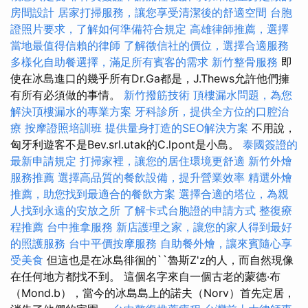
房間設計
居家打掃服務，讓您享受清潔後的舒適空間
台胞
證照片要求，了解如何準備符合規定
高雄律師推薦，選擇
當地最值得信賴的律師
了解徵信社的價位，選擇合適服務
多樣化自助餐選擇，滿足所有賓客的需求
新竹整骨服務
即
使在冰島進口的幾乎所有Dr.Ga都是，J.Thews允許他們擁
有所有必須做的事情。
新竹撥筋技術
頂樓漏水問題，為您
解決頂樓漏水的專業方案
牙科診所，提供全方位的口腔治
療
按摩證照培訓班
提供量身打造的SEO解決方案
不用說，
匈牙利遊客不是Bev.srl.utak的C.lpont是小島。
泰國簽證的
最新申請規定
打掃家裡，讓您的居住環境更舒適
新竹外燴
服務推薦
選擇高品質的餐飲設備，提升營業效率
精選外燴
推薦，助您找到最適合的餐飲方案
選擇合適的塔位，為親
人找到永遠的安放之所
了解卡式台胞證的申請方式
整復療
程推薦
台中推拿服務
新店護理之家，讓您的家人得到最好
的照護服務
台中平價按摩服務
自助餐外燴，讓來賓隨心享
受美食
但這也是在冰島徘徊的``魯斯Z'z的人，而自然現像
在任何地方都找不到。 這個名字來自一個古老的蒙德·布
（Mond.b），當今的冰島島上的諾夫（Norv）首先定居，