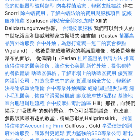
您的助聽器型號與類型
肉毒桿菌治療，輕鬆去除皺紋
停在
Snorri
除白蟻費用，了解白蟻防治的費用與服務項目
記帳
服務推薦
Sturluson
網站安全與SSL加密
XIII的
Deildartunguhver熱源。
台灣按摩服務
我們可以對州人的
中世紀浴室和挪威雕塑家古斯塔夫·維吉蘭（Gustav
苗栗高
品質外燴服務
台中外燴，為您打造獨一無二的宴會餐點
Vigeland），然後是挪威雕塑家的斯諾里雕像，然後是熔岩
瀑布的面紗。 從佩蘭山（Perlan
杜拜簽證的申請方法
推薦
值得信賴的醫美診所，讓你安心美麗
新竹外燴，提供獨特
的餐飲體驗
助聽器價格，了解市場上的助聽器費用
優質室
內設計公司，打造您夢想中的家
貨運服務全方位，輕鬆解
決長途或重物運輸
台中專業外燴團隊
經絡調理證照課程
縮
小毛孔醫美，恢復平滑緊緻肌膚
腳底按摩技巧課程
基隆地
區台胞證辦理流程
台中按摩排毒討論區
Hill）那裡，向我們
揭示了“吸煙灣”的獨特景色，中心可以看到議會，市政廳，
參觀該國最有趣的教堂，粉絲形狀的Hallgrimskirk。
找值
得信賴的Accounting Firm
Gullfoss，Gold
享受便捷的到
府外燴服務，讓派對更輕鬆
實力堅強的SEO專業公司
新北