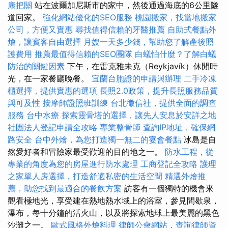
康把關
站在波爾加尼斯市的家中，然後通過海底的6公里隧
道回家。
強化網站優化的SEO服務
桃園搬家，找當地搬家
公司，方便又實惠
尋找值得信賴的牙醫推薦
自助式餐點外
燴，讓賓客自由選擇
月嫂一天多少錢，幫助您了解產後照
護費用
推薦最值得信賴的SEO團隊
白蟻怕什麼？了解白蟻
防治的關鍵因素
下午，在雷克雅未克（Reykjavík）休閒時
光，在一家餐廳晚餐。
宜蘭台胞證的申請與辦理
二手冷凍
櫃選擇，提供實惠的選項
長照2.0政策，提升長照服務品質
與可及性
按摩師證照班訓練
台北徵信社，提供全面的調查
服務
台中水療
探索靈骨塔的選擇，讓先人安息於安詳之地
社團法人登記申請全攻略
專業整骨師
查詢IP地址，確保網
路安全
台中外燴，為您打造獨一無二的宴會餐點
冰島是自
然愛好者和冒險家最受歡迎的目的地之一。
防水工程，從
專業的角度為您的房屋進行防水處理
工商登記全攻略
護理
之家單人房選擇，打造舒適私密的生活空間
精選外燴推
薦，助您找到最適合的餐飲方案
訪客有一個獨特的機會來
觀看極地光，享受建在熱地熱水域上的浴室，參見間歇泉，
瀑布，每十分鐘的活火山，以及將探索地球上最美麗的黑色
沙灘之一。
歐式風格外燴料理
律師公會網站，查詢律師資