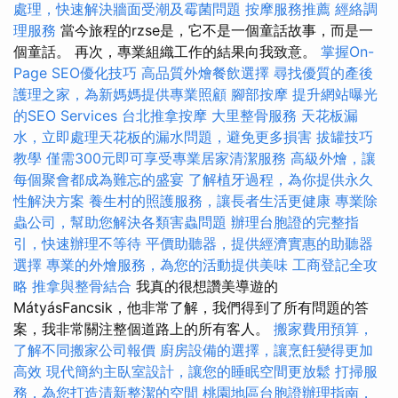
處理，快速解決牆面受潮及霉菌問題
按摩服務推薦
經絡調
理服務
當今旅程的rzse是，它不是一個童話故事，而是一
個童話。 再次，專業組織工作的結果向我致意。
掌握On-
Page SEO優化技巧
高品質外燴餐飲選擇
尋找優質的產後
護理之家，為新媽媽提供專業照顧
腳部按摩
提升網站曝光
的SEO Services
台北推拿按摩
大里整骨服務
天花板漏
水，立即處理天花板的漏水問題，避免更多損害
拔罐技巧
教學
僅需300元即可享受專業居家清潔服務
高級外燴，讓
每個聚會都成為難忘的盛宴
了解植牙過程，為你提供永久
性解決方案
養生村的照護服務，讓長者生活更健康
專業除
蟲公司，幫助您解決各類害蟲問題
辦理台胞證的完整指
引，快速辦理不等待
平價助聽器，提供經濟實惠的助聽器
選擇
專業的外燴服務，為您的活動提供美味
工商登記全攻
略
推拿與整骨結合
我真的很想讚美導遊的
MátyásFancsik，他非常了解，我們得到了所有問題的答
案，我非常關注整個道路上的所有客人。
搬家費用預算，
了解不同搬家公司報價
廚房設備的選擇，讓烹飪變得更加
高效
現代簡約主臥室設計，讓您的睡眠空間更放鬆
打掃服
務，為您打造清新整潔的空間
桃園地區台胞證辦理指南，