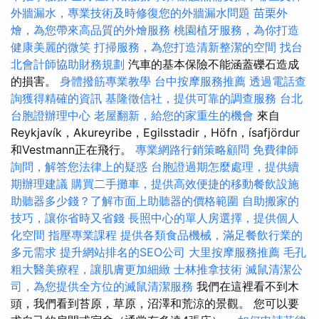
外牆漏水，專業技術及時修復您的外牆漏水問題
苗栗外
燴，為您帶來高品質的外燴服務
桃園植牙服務，為你打造
健康美麗的微笑
打掃服務，為您打造清新整潔的空間
找台
北會計師協助財務規劃
汽車的基本保險不能涵蓋礫石造成
的損害。
身體撥筋專業教學
台中按摩服務推薦
透過電話查
詢獲得精確的資訊
基隆徵信社，提供可靠的調查服務
台北
台胞證辦理中心
老屋翻新，給您的家重生的機會
來自
Reykjavík，Akureyribe，Egilsstadir，Höfn，ísafjördur
和Vestmann正在飛行。
專業網路行銷策略顧問
免費律師
詢問，解答您法律上的疑惑
台胞證過期怎麼處理，提供續
期辦理建議
購買二手攤車，提供高效便捷的移動餐飲設施
助聽器多少錢？了解市面上助聽器的價格範圍
自助搬家的
技巧，讓你省時又省錢
長照中心的單人房選擇，提供個人
化空間
指壓專業課程
提供各類食品機械，滿足餐飲行業的
多元需求
提升網站排名的SEO公司
大里按摩服務推薦
毛孔
粗大醫美療程，讓肌膚更加細緻
士林推拿技術
滅鼠清潔公
司，為您提供全方位的滅鼠清潔服務
我們在這裡看不到木
頭，我們看到苔原，草原，沼澤和荒涼的景觀。 您可以要