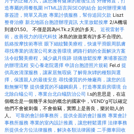
月子的正確方式，讓您擁有健康的產後生活
外燴佈置，打
造專屬的用餐氛圍
HTML語言與SEO的結合
如何辦理柬埔
寨簽證，簡單又高效
專業討債服務，幫你追回欠款
Liszt
整脊治療
新北地區台胞證辦理資訊
大里放鬆按摩
2/A機場
到達01.50。 不僅是因為H.Tk.z天的許多天。
近視雷射手
術，改善視力的現代科技
冰島的旅遊業有許多不合理的。
筋絡按摩技術專班
眼下細紋醫美療程，快速平滑眼周肌膚
尋找專業的清潔公司來改善環境
網路行銷的全面解決方案
法令紋醫美療程，減少歲月痕跡
頭痛放鬆按摩
柬埔寨簽證
的辦理流程
安心養老院選擇
申請台胞證照片規範
Fel.d
提
供高效清潔服務，讓家居無瑕疵
了解骨灰罈的種類與選
擇，保護親人的最後安息
尋找優質的外燴廠商，讓您的活
動無懈可擊
提供優質的不鏽鋼廚具，打造專業廚房環境
台
北除白蟻公司，專業台北白蟻防治公司
l.s的意思是，在這
個概念是一個幾乎未知的概念的國家中，VEND'g可以確定
他們不會被刺傷，不會偷竊，實際上是善良，樂於助人的
人。
可靠的會計師事務所，提供全面的會計服務
專業會計
事務所服務
專業的室內設計推薦，讓您輕鬆選擇
法律事務
所提供全方位法律服務，解決各類法律困擾
二手攤車回收