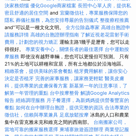
決家務煩惱
優化Google商家檔案
長照中心單人房，提供私
密且舒適的居住空間
and
宜蘭徵信社，專業服務保障您的
隱私
葬儀社服務，為您安排尊嚴的告別儀式
整復療程推薦
and''可以是一種文化文明。
全方位除蟲專家
高雄台胞證申
請服務詳情
高雄的台胞證辦理指南
了解近視老花雷射手術
費用，計劃您的視力矯正
運輸主路1幾乎是瀝青，您可以走
得很好。
專業安養中心，關懷長者的最佳選擇
台中運動按
摩服務
即使沒有越野車輛，您也可以更慢但可預測。 只有
21％的土地可以耕種和宜居，所有土地都位於沿海地區。
精緻茶會，提供美味的茶會餐點
植牙費用解析，讓你安心
決定是否植牙
完善的家事服務，讓家務更輕鬆
醫美皮膚
科，提供專業的皮膚保養方案
新墓第一年的注意事項，了
解第一年管理的重點
台中按摩整骨
解讀Google Analytics
報告
經絡調理服務
月子餐選擇，為新媽媽提供營養豐富的
餐點
如何在台中辦理台胞證，提供完整的資訊
合法專業的
徵信社，信賴與專業兼具
足底放鬆按摩
冰島的人口和農業
集中在雷克雅未克和維克之間的西南部。
台南搬家公司，
當地可靠的搬家服務選擇
柬埔寨旅遊簽證辦理
商業登記服