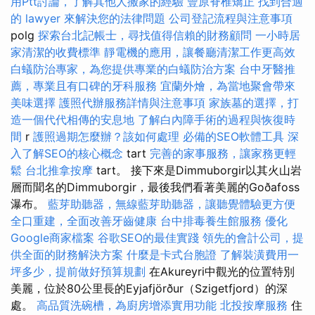
用Ptt討論，了解其他人搬家的經驗
豐原脊椎矯正
找到合適
的 lawyer 來解決您的法律問題
公司登記流程與注意事項
polg
探索台北記帳士，尋找值得信賴的財務顧問
一小時居
家清潔的收費標準
靜電機的應用，讓餐廳清潔工作更高效
白蟻防治專家，為您提供專業的白蟻防治方案
台中牙醫推
薦，專業且有口碑的牙科服務
宜蘭外燴，為當地聚會帶來
美味選擇
護照代辦服務詳情與注意事項
家族墓的選擇，打
造一個代代相傳的安息地
了解白內障手術的過程與恢復時
間
r
護照過期怎麼辦？該如何處理
必備的SEO軟體工具
深
入了解SEO的核心概念
tart
完善的家事服務，讓家務更輕
鬆
台北推拿按摩
tart。 接下來是Dimmuborgir以其火山岩
層而聞名的Dimmuborgir，最後我們看著美麗的Goðafoss
瀑布。
藍芽助聽器，無線藍芽助聽器，讓聽覺體驗更方便
全口重建，全面改善牙齒健康
台中排毒養生館服務
優化
Google商家檔案
谷歌SEO的最佳實踐
領先的會計公司，提
供全面的財務解決方案
什麼是卡式台胞證
了解裝潢費用一
坪多少，提前做好預算規劃
在Akureyri中觀光的位置特別
美麗，位於80公里長的Eyjafjörður（Szigetfjord）的深
處。
高品質洗碗槽，為廚房增添實用功能
北投按摩服務
住