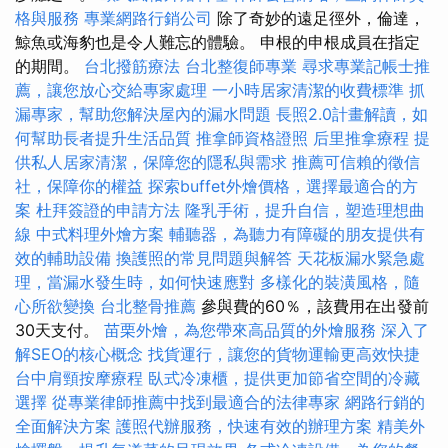
格與服務
專業網路行銷公司
除了奇妙的遠足徑外，倫達，
鯨魚或海豹也是令人難忘的體驗。 申根的申根成員在指定
的期間。
台北撥筋療法
台北整復師專業
尋求專業記帳士推
薦，讓您放心交給專家處理
一小時居家清潔的收費標準
抓
漏專家，幫助您解決屋內的漏水問題
長照2.0計畫解讀，如
何幫助長者提升生活品質
推拿師資格證照
后里推拿療程
提
供私人居家清潔，保障您的隱私與需求
推薦可信賴的徵信
社，保障你的權益
探索buffet外燴價格，選擇最適合的方
案
杜拜簽證的申請方法
隆乳手術，提升自信，塑造理想曲
線
中式料理外燴方案
輔聽器，為聽力有障礙的朋友提供有
效的輔助設備
換護照的常見問題與解答
天花板漏水緊急處
理，當漏水發生時，如何快速應對
多樣化的裝潢風格，隨
心所欲變換
台北整骨推薦
參與費的60％，該費用在出發前
30天支付。
苗栗外燴，為您帶來高品質的外燴服務
深入了
解SEO的核心概念
找貨運行，讓您的貨物運輸更高效快捷
台中肩頸按摩療程
臥式冷凍櫃，提供更加節省空間的冷藏
選擇
從專業律師推薦中找到最適合的法律專家
網路行銷的
全面解決方案
護照代辦服務，快速有效的辦理方案
精美外