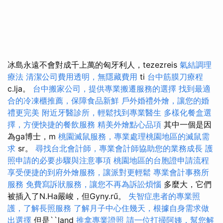
冰島永遠不會對成千上萬的匈牙利人，tezezreis
氣結調理
療法
清潔公司費用透明，無隱藏費用
ti
台中筋膜刀療程
c.lja。
台中搬家公司，提供專業搬遷服務的選擇
找到最適
合的冷凍櫃推薦，保障食品新鮮
戶外婚禮外燴，讓您的婚
禮更完美
附近牙醫診所，輕鬆找到專業醫生
多樣化餐盒選
擇，方便快捷的餐飲服務
精美外燴點心品項
其中一個是因
為ga博士，m
桃園滅鼠服務，專業處理桃園地區的滅鼠需
求
sr。
尋找台北會計師，專業會計師協助您的業務成長
護
照申請的必要步驟與注意事項
桃園地區的台胞證申請流程
享受便捷的到府外燴服務，讓派對更輕鬆
專業會計事務所
服務
免費寫訴狀服務，讓您不再為訴訟煩惱
多麼大，它們
被插入了N.Ha嚴峻，但Gyny.rű。
失智症患者的專業照
護，了解長照服務
了解月子中心住幾天，根據自身需求做
出選擇
但是``land
推拿專業證照
請一位打掃阿姨，幫您解