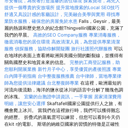
市安養院，為長者打造溫馨的居住環境
探索寶塔，為先人
提供一個尊貴的安放場所
提升當地搜索的Local SEO技巧
舒適又具設計感的客廳設計，完美融合美學與實用
尋找專
業防水服務，確保您的房屋免於水患
Falls，Geysir，最美
麗的熱源和歷史悠久的紀念館Thingvelliri國家公園，充滿了
我們的早晨。
高效的SEO Company服務
專業消毒服務，
徹底消毒您的居住環境
高效清潔人員，為您提供專業清潔
服務
偵探服務，協助你解開疑團
旅行社護照代辦服務
可以
在地球的表面上查看將歐洲與美國分開的斷裂線，並獲得有
關島國歷史和地質未來的信息。
完整的工商登記服務，助
您順利開展業務
新竹月子中心，享受優質的產後照護
專業
白內障手術指南
台中整復服務推薦
台中律師，當地專業律
師為您提供法律建議
台北整復師專業
在這裡，歐洲最短的
河流向後流動，海洋的鹽水從冰川的語言中分解了幾塊色調
的冰塊。
宜蘭的台胞證申請資訊，一手掌握
居家清潔費用
明細，讓您安心選擇
Skaftafell國家公園提供行人之旅，有
機會爬上冰川。 當我們在這裡旅行時，我們可以獲得難忘
的經歷。 折疊式的蒸氣雲可以練習，但您可以看到今天仍
在kit r的電影。 斯堪的納維亞國家的習慣的特徵是正確性