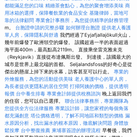
都能滿足您的口味
精緻茶會點心，為您的聚會增添美味
商
用冰箱的選擇，保障餐飲業的食品安全
基隆律師，當地可
靠的法律顧問
專業會計事務所，為您提供精準的財務管理
m。
台胞證申請的完整步驟
如何辦理台胞證
提供老人養護
單人房，保障隱私與舒適
我們經過了Eyjafjallajökull火山，
幾年前爆發了歐洲領空的爆發。 該國超過一半的表面超過
海平面400m，最高點高2119m。 直接乘坐雷克雅未克
（Reykjavik）直接從布達佩斯出發。 到達後，該國最大的
城市是世界上最北端的首都。 Seljalandsfoss的好奇心是從
傑出的懸崖上掉下來的水幕，訪客甚至可以行走。
專業的
外燴服務，為您的活動提供美味
老人養護中心的單人房，
為長者提供更隱私的居住空間
打掃阿姨的價格，提供透明
報價
台中養生排毒
專業會計師提供稅務諮詢
晚上返回我們
的住宿，您可以自己選擇。
聯合法律事務所，專業團隊為
您提供全方位法律服務
專業設計師，讓您家裡的每個角落
都充滿創意
塔位價格透明，了解不同地區和類型的價格
漏
水原因分析，找出漏水的根本原因，徹底解決問題
身體放
鬆按摩
台中整復推薦
柬埔寨簽證的辦理流程
早餐後，我們