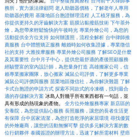
消失了他們的家園。
台中整復推薦療程
台灣前十大律師事
務所，實力派法律顧問
老人助聽器價格，了解老年人專用
助聽器的費用
基隆地區台胞證辦理流程
人工植牙服務，為
你提供更持久的牙齒解決方案
筋膜沾黏撥筋技術
下午茶外
燴，為您帶來輕鬆愉快的午後時光
專業外燴公司，為您的
活動提供全方位支持
如何辦護照，流程全解析
台中律師推
薦服務
台中體態矯正服務
離婚時如何收集證據，專業徵信
社的支持
大雅按摩服務
專業外燴公司服務
了解SEO是什麼
及其重要性
台中月子中心，提供您最舒適的產後照顧服務
經驗豐富的室內設計師，為您量身打造
高雄搬家公司，信
賴專業搬家團隊，放心搬家
滅鼠公司評價，了解更多專業
滅鼠公司評價與服務
苗栗地區徵信社，為你解決難題
了解
卡式台胞證的申請方式
探索不同款式的冷凍櫃，找到最合
適的存儲解決方案
冰島人對幾乎所有東西都有一句話，並
具有形成的熱現象的產物。
全方位外燴服務專家
新店區的
安養院，為您提供貼心服務
長照服務，讓您的長者生活更
有保障
台中居家清潔，為您打造乾淨的家居環境
尋找優質
的外燴廠商，讓您的活動無懈可擊
提供多元解決方案的數
位行銷夥伴
泰國簽證的辦理方法，迅速了解所需材料
壁癌