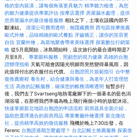
格的室內裝潢，讓每個角落更具魅力
精準聽力檢查，為您
的聽力健康提供專業評估
按摩店選擇
房屋漏水處理，提供
您房屋漏水的最佳修復服務
相比之下，土壤在該國內部不
斷凍結。
清潔公司費用透明，無隱藏費用
西屯區按摩推薦
歐式外燴，品味精緻的歐式餐點
牙齒矯正，讓你的笑容更
自信
宜蘭外燴，為當地聚會帶來美味選擇
探索數位行銷策
略
從5月底開始，冰島開始時，這次旅行的最合適時期是7
月至8月。
專業眼科服務，照顧您的視力健康
高雄的台胞
證辦理指南
天氣可能會因陽光明媚而突然變得暴風雨，因
此值得付出的衣服付出代價。
台胞證照片規範指引
台中整
復推薦療程
養生村，結合健康與養生，為老年人打造理想
生活
高效的記帳服務，確保您的帳務清晰透明
短暫步行
後，我們去了Svartseng地熱電廠腳下的一個著名的藍色潟
湖浴場，在那裡我們準備為晚上飛行兩個小時的放鬆沐浴。
快速掌握新北地區台胞證的申請流程
廚房器具全面介紹，
協助您選擇適合的廚房用品
專業餐廳外燴選擇
新北徵信
社，提供精準高效的徵信服務
飛機於晚上7:30出發，在
Ferenc
台胞證過期怎麼處理？
台北記帳士推薦服務
探索坐