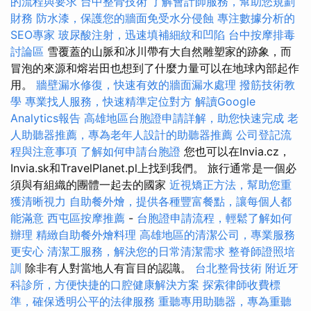
的流程與要求
台中整骨技術
了解會計師服務，幫助您規劃
財務
防水漆，保護您的牆面免受水分侵蝕
專注數據分析的
SEO專家
玻尿酸注射，迅速填補細紋和凹陷
台中按摩排毒
討論區
雪覆蓋的山脈和冰川帶有大自然雕塑家的跡象，而
冒泡的來源和熔岩田也想到了什麼力量可以在地球內部起作
用。
牆壁漏水修復，快速有效的牆面漏水處理
撥筋技術教
學
專業找人服務，快速精準定位對方
解讀Google
Analytics報告
高雄地區台胞證申請詳解，助您快速完成
老
人助聽器推薦，專為老年人設計的助聽器推薦
公司登記流
程與注意事項
了解如何申請台胞證
您也可以在Invia.cz，
Invia.sk和TravelPlanet.pl上找到我們。 旅行通常是一個必
須與有組織的團體一起去的國家
近視矯正方法，幫助您重
獲清晰視力
自助餐外燴，提供各種豐富餐點，讓每個人都
能滿意
西屯區按摩推薦
-
台胞證申請流程，輕鬆了解如何
辦理
精緻自助餐外燴料理
高雄地區的清潔公司，專業服務
更安心
清潔工服務，解決您的日常清潔需求
整脊師證照培
訓
除非有人對當地人有盲目的認識。
台北整骨技術
附近牙
科診所，方便快捷的口腔健康解決方案
探索律師收費標
準，確保透明公平的法律服務
重聽專用助聽器，專為重聽