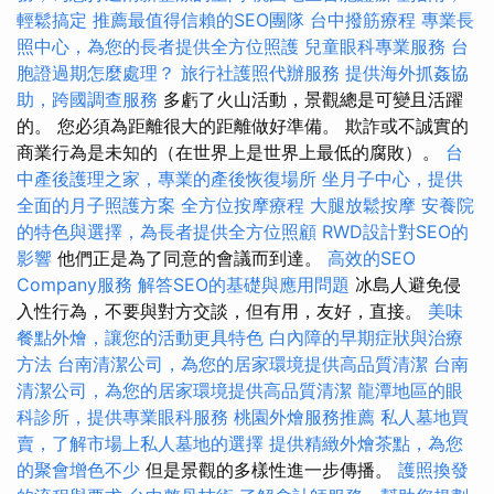
輕鬆搞定
推薦最值得信賴的SEO團隊
台中撥筋療程
專業長
照中心，為您的長者提供全方位照護
兒童眼科專業服務
台
胞證過期怎麼處理？
旅行社護照代辦服務
提供海外抓姦協
助，跨國調查服務
多虧了火山活動，景觀總是可變且活躍
的。 您必須為距離很大的距離做好準備。 欺詐或不誠實的
商業行為是未知的（在世界上是世界上最低的腐敗）。
台
中產後護理之家，專業的產後恢復場所
坐月子中心，提供
全面的月子照護方案
全方位按摩療程
大腿放鬆按摩
安養院
的特色與選擇，為長者提供全方位照顧
RWD設計對SEO的
影響
他們正是為了同意的會議而到達。
高效的SEO
Company服務
解答SEO的基礎與應用問題
冰島人避免侵
入性行為，不要與對方交談，但有用，友好，直接。
美味
餐點外燴，讓您的活動更具特色
白內障的早期症狀與治療
方法
台南清潔公司，為您的居家環境提供高品質清潔
台南
清潔公司，為您的居家環境提供高品質清潔
龍潭地區的眼
科診所，提供專業眼科服務
桃園外燴服務推薦
私人墓地買
賣，了解市場上私人墓地的選擇
提供精緻外燴茶點，為您
的聚會增色不少
但是景觀的多樣性進一步傳播。
護照換發