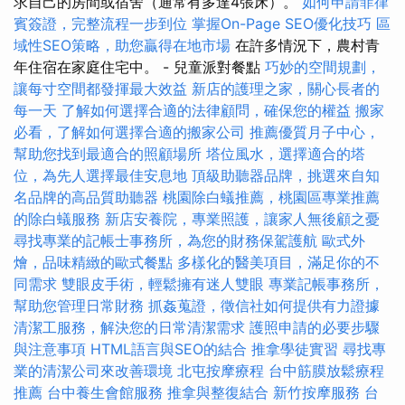
求自己的房間或宿舍（通常有多達4張床）。
如何申請菲律
賓簽證，完整流程一步到位
掌握On-Page SEO優化技巧
區
域性SEO策略，助您贏得在地市場
在許多情況下，農村青
年住宿在家庭住宅中。 - 兒童派對餐點
巧妙的空間規劃，
讓每寸空間都發揮最大效益
新店的護理之家，關心長者的
每一天
了解如何選擇合適的法律顧問，確保您的權益
搬家
必看，了解如何選擇合適的搬家公司
推薦優質月子中心，
幫助您找到最適合的照顧場所
塔位風水，選擇適合的塔
位，為先人選擇最佳安息地
頂級助聽器品牌，挑選來自知
名品牌的高品質助聽器
桃園除白蟻推薦，桃園區專業推薦
的除白蟻服務
新店安養院，專業照護，讓家人無後顧之憂
尋找專業的記帳士事務所，為您的財務保駕護航
歐式外
燴，品味精緻的歐式餐點
多樣化的醫美項目，滿足你的不
同需求
雙眼皮手術，輕鬆擁有迷人雙眼
專業記帳事務所，
幫助您管理日常財務
抓姦蒐證，徵信社如何提供有力證據
清潔工服務，解決您的日常清潔需求
護照申請的必要步驟
與注意事項
HTML語言與SEO的結合
推拿學徒實習
尋找專
業的清潔公司來改善環境
北屯按摩療程
台中筋膜放鬆療程
推薦
台中養生會館服務
推拿與整復結合
新竹按摩服務
台