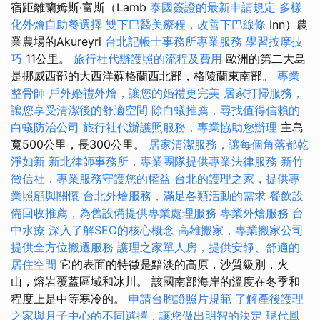
宿距離蘭姆斯·富斯（Lamb
泰國簽證的最新申請規定
多樣
化外燴自助餐選擇
雙下巴醫美療程，改善下巴線條
Inn）農
業農場的Akureyri
台北記帳士事務所專業服務
學習按摩技
巧
11公里。
旅行社代辦護照的流程及費用
歐洲的第二大島
是挪威西部的大西洋蘇格蘭西北部，格陵蘭東南部。
專業
整骨師
戶外婚禮外燴，讓您的婚禮更完美
居家打掃服務，
讓您享受清潔後的舒適空間
除白蟻推薦，尋找值得信賴的
白蟻防治公司
旅行社代辦護照服務，專業協助您辦理
主島
寬500公里，長300公里。
居家清潔服務，讓每個角落都乾
淨如新
新北律師事務所，專業團隊提供專業法律服務
新竹
徵信社，專業服務守護您的權益
台北的護理之家，提供專
業照顧與關懷
台北外燴服務，滿足各類活動的需求
餐飲設
備回收推薦，為舊設備提供專業處理服務
專業外燴服務
台
中水療
深入了解SEO的核心概念
高雄搬家，專業搬家公司
提供全方位搬遷服務
護理之家單人房，提供安靜、舒適的
居住空間
它的表面的特徵是黯淡的高原，沙質級別，火
山，熔岩覆蓋區域和冰川。 該國南部海岸的溫度在冬季和
程度上是中等寒冷的。
申請台胞證照片規範
了解產後護理
之家與月子中心的不同選擇，讓您做出明智的決定
現代風