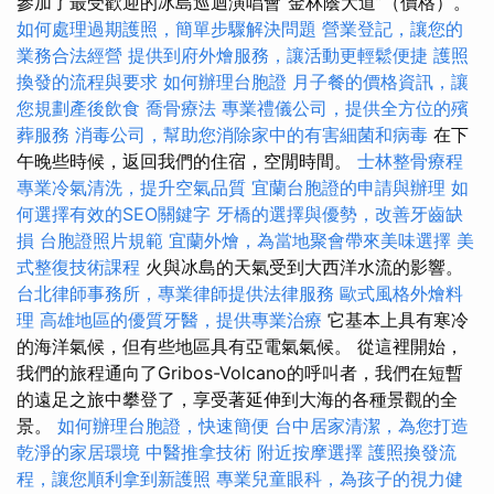
參加了最受歡迎的冰島巡迴演唱會“金林蔭大道”（價格）。
如何處理過期護照，簡單步驟解決問題
營業登記，讓您的
業務合法經營
提供到府外燴服務，讓活動更輕鬆便捷
護照
換發的流程與要求
如何辦理台胞證
月子餐的價格資訊，讓
您規劃產後飲食
喬骨療法
專業禮儀公司，提供全方位的殯
葬服務
消毒公司，幫助您消除家中的有害細菌和病毒
在下
午晚些時候，返回我們的住宿，空閒時間。
士林整骨療程
專業冷氣清洗，提升空氣品質
宜蘭台胞證的申請與辦理
如
何選擇有效的SEO關鍵字
牙橋的選擇與優勢，改善牙齒缺
損
台胞證照片規範
宜蘭外燴，為當地聚會帶來美味選擇
美
式整復技術課程
火與冰島的天氣受到大西洋水流的影響。
台北律師事務所，專業律師提供法律服務
歐式風格外燴料
理
高雄地區的優質牙醫，提供專業治療
它基本上具有寒冷
的海洋氣候，但有些地區具有亞電氣氣候。 從這裡開始，
我們的旅程通向了Gribos-Volcano的呼叫者，我們在短暫
的遠足之旅中攀登了，享受著延伸到大海的各種景觀的全
景。
如何辦理台胞證，快速簡便
台中居家清潔，為您打造
乾淨的家居環境
中醫推拿技術
附近按摩選擇
護照換發流
程，讓您順利拿到新護照
專業兒童眼科，為孩子的視力健