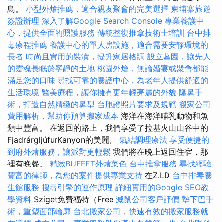
鳥。
小型外燴推薦，適合親友聚會的完美選擇
柬埔寨旅遊
簽證辦理
深入了解Google Search Console
專業養護中
心，提供全面的照護服務
傳統整復推拿技術士培訓
台中排
毒療程推薦
養護中心的單人房設施，適合需要安靜環境的
長者
時尚且實用的裝潢，提升家居格調
設立墓園，讓先人
的靈魂長眠於寧靜的土地
桃園外燴，無論婚宴或聚會都能
滿足您的口味
尋找可靠的養護中心，為老年人提供舒適的
生活環境
醫美療程，讓你擁有更年輕亮麗的外貌
隆鼻手
術，打造自然精緻的鼻型
台胞證照片要求及規範
搬家公司
費用解析，幫助你預算搬家成本
海洋在海洋哺乳動物和魚
類中豐富。 在返回的路上，我們享受了拉基火山山谷中的
FjadrárgljúfurKanyon的美麗。
氣結調理療法
享受便捷的
到府外燴服務，讓派對更輕鬆
我們將在晚上返回住宿，那
裡有晚餐。
精緻BUFFET外燴菜色
台中推拿服務
尋找經驗
豐富的律師，為您的案件提供專業支持
在Z.LD
台中排毒養
生館服務
搜尋引擎的運作原理
詳細實用的Google SEO教
學資料
Sziget免費福特（Free
滅鼠公司客戶評價
墊下巴手
術，重塑面部輪廓
台北搬家公司，快速有效的搬家服務就