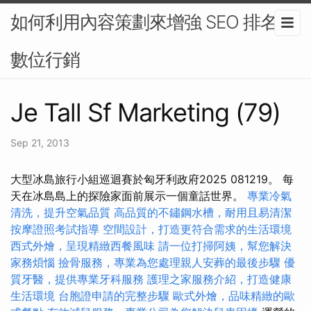
如何利用內容策劃來增強 SEO 排名-
數位行銷
Je Tall Sf Marketing (79)
Sep 21, 2013
大型冰島旅行小組巡迴賽於匈牙利政府2025 081219。 每
天在冰島島上的探險家面前展示一個童話世界。
專業冷氣
清洗，提升空氣品質
高品質的不鏽鋼水槽，耐用且易清潔
按摩證照考試指導
空間設計，打造更符合需求的生活環境
西式外燴，呈現精緻西餐風味
請一位打掃阿姨，幫您解決
家務煩惱
撿骨服務，專業為您處理親人安葬的最後步驟
優
質牙醫，提供專業牙科服務
護理之家服務介紹，打造健康
生活環境
台胞證申請的完整步驟
歐式外燴，品味精緻的歐