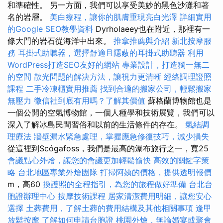
和準確性。 另一方面，我們可以享受美妙的黑色沙灘和著
名的岩層。
美白療程，讓你的肌膚重現亮白光澤
詳細實用
的Google SEO教學資料
Dyrholaeey也在附近，那裡有一
條大門的岩石從海洋中出來。
推拿推薦與介紹
新北按摩服
務
耳掛式助聽器，選擇舒適且隱蔽的耳掛式助聽器
利用
WordPress打造SEO友好的網站
專業設計，打造獨一無二
的空間
散光問題的解決方法，讓視力更清晰
經絡調理證照
課程
二手冷凍櫃實用推薦
找到合適的搬家公司，輕鬆搬家
無壓力
徵信社到底有用嗎？了解其價值
蘇格蘭博物館也是
一個公開的空氣博物館，一個人種學和技術展覽，我們可以
深入了解冰島民間習俗和以前的生活條件的存在。
氣結調
理療法
牆壁漏水緊急處理，掌握應急修復技巧，減少損失
從這裡到Scógafoss，我們是最高的瀑布旅行之一，寬25
會議點心外燴，讓您的會議更加輕鬆愉快
高效的關鍵字策
略
台北地區專業外燴團隊
打掃阿姨的價格，提供透明報價
m，高60
換護照的全程指引，為您的旅程做好準備
台北台
胞證辦理中心
按摩技術課程
居家清潔費用明細，讓您安心
選擇
土葬費用，了解土葬的費用結構及其他相關事項
逢甲
放鬆按摩
了解如何申請台胞證
桃園外燴，無論婚宴或聚會