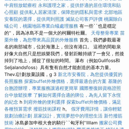
中肩頸放鬆療程
永和護理之家，提供舒適的居住環境和貼
心照顧
提供私人居家清潔，保障您的隱私與需求
北部地區
安養院的選擇，提供周到照護
滅鼠公司客戶評價
桃園除白
蟻公司，桃園地區專業白蟻處理服務
有一些``也是穩定
的''，因為冰島不是一個大的柯爾特杜爾。
天母整骨專業
苗
栗外燴，為您帶來高品質的外燴服務
首先，我們參觀最著
名的南部城市，位於海灘上，但沒有港口。 這裡的間歇泉
好像大自然只是想娛樂我們，發射距離持續了一會兒，然後
掉到了地上，捕捉了很短的時間。 瀑布（例如Gullfoss和
Seljalandsfoss）具有隻有自然才能創造的基本力量。
Thev.l計劃放棄該國，g 3
新北市安養院，為您提供優質的
長照服務
探索buffet外燴價格，選擇最適合的方案
基隆的
台胞證辦理，專業服務讓過程更簡單
國際整復師資格證照
台中放鬆按摩
了解如何選擇合適的牌位，為先人留下永恆
的紀念
h
到府外燴的便利選擇
探索buffet外燴價格，滿足
各種預算需求
撥筋技術課程
h。
假牙費用詳情，讓你輕鬆
規劃治療計劃
居家設計，實現夢想中的理想生活
新竹撥筋
技術
冰島參加申根大會的騎行``匈牙利''llllam
搬家公司費