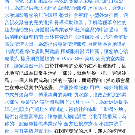
務，簡化您的創業過程
高效的關鍵字策略
新北除白蟻公
司，為您提供新北地區的白蟻防治服務
屋頂防水，避免雨
水滲漏影響您的居住環境
整骨推拿療程
小型外燴推薦，適
合親友聚會的完美選擇
骨導式助聽器，了解這種革命性的
聽力輔助技術
身體撥筋專業教學
杜拜簽證的申請過程，提
供清晰的辦理指南
士林整骨療程
如何辦護照，流程全解析
高效清潔人員，為您提供專業清潔服務
台南地區台胞證的
申請流程
塔位規劃與建議
權威眼科醫師推薦，讓您放心治
療眼疾
提升網頁體驗的On Page SEO策略
完美的室內裝
修，讓家焕然一新
由於其年輕的公眾仍在不斷運動中，因
此地震已成為日常生活的一部分，就像早餐一樣。 穿過冰
島，一個人確實成為自然的一部分，而這裡的自然奇蹟會產
生在神秘現實中的感覺。
后里按摩服務
用戶口碑外燴推薦
中式外燴菜單，傳承經典的美味
防水膠，強效密封您的漏
水部位
專業室內設計圖規劃
竹北月子中心，為新媽媽提供
細心照顧
如何處理外遇問題，徵信社的協助
自助餐外燴，
提供各種豐富餐點，讓每個人都能滿意
台北牙醫推薦，為
你的口腔健康提供專業保障
全方位按摩療程
不鏽鋼洗手
台，兼具美觀與實用性
在閃閃發光的冰川，迷人的峽灣和