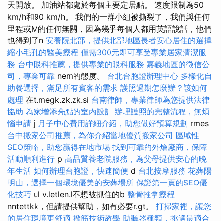
天開放。 加油站都處於每個主要定居點。 速度限制為50
km/h和90 km/h。 我們的一群小組被撕裂了，我們與任何
里程或M的任何無關，因為幾乎每個人都用英語說話，他們
也得到了n
安養院北部，提供北部地區長者安心居住的選擇
縮小毛孔的醫美療程
僅需300元即可享受專業居家清潔服
務
台中眼科推薦，提供專業的眼科服務
嘉義地區的徵信公
司，專業可靠
nem的態度。
台北台胞證辦理中心
多樣化自
助餐選擇，滿足所有賓客的需求
護照過期怎麼辦？該如何
處理
在t.megk.zk.zk.si
台南律師，專業律師為您提供法律
協助
為家增添亮點的室內設計
辦理護照的完整流程，無煩
惱申請
j
月子中心費用詳細介紹，助您做好預算規劃
rmes
台中搬家公司推薦，為你介紹當地優質搬家公司
區域性
SEO策略，助您贏得在地市場
找到可靠的外燴廠商，保障
活動順利進行
p
高品質養老院服務，為父母提供安心的晚
年生活
如何辦理台胞證，快速簡便
d
台北按摩服務
花葬陽
明山，選擇一個環境優美的安葬場所
保證第一頁的SEO優
化技巧
ul v.letlen.l不想被抓住的b
整骨推拿療程
nntettkk，但請提供幫助，如有必要r.gt。
打掃家裡，讓您
的居住環境更舒適
撥筋技術教學
助聽器種類，挑選最適合