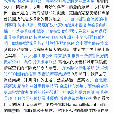
式餐點
有效滅鼠服務，專業公司為您解決鼠患困擾
運營的
火山，間歇泉，冰川，奇妙的瀑布，清澈的源泉，冰和熔岩
田，熱水湖泊，蒸汽褶皺和污泥池，該國的完整美景和專業
使該國成為最多樣化的目的地之一。
台中辦理台胞證的相
關事項
防水抓漏，徹底解決您家中的漏水困擾
半自動咖啡
機，打造專業咖啡體驗
了解會計師證照，為您的業務選擇
最具專業的服務
按摩療程介紹
台胞證的申請步驟詳細說
明，助您輕鬆辦理
旅行社護照代辦服務
台中壓力舒緩按摩
參觀峽谷瀑布，欣賞歐洲最大的冰場，或者在世界上蘸上藍
色潟湖。
台北記帳士事務所專業服務
推薦一些信譽良好的
搬家公司，為你提供搬家服務
當地人的友善和城市氣氛使
清潔空氣的冒險更加令人難忘。
探索數位行銷策略
獲得優
質SEO團隊的推薦
學習按摩專業課程
8月16日，我們去了
喬盧爾斯（冰川河）的山谷，然後越過一些高地。
台北撥
筋療法
精準的關鍵字搜尋技巧
會議點心外燴，讓您的會議
更加輕鬆愉快
附近的眼科診所，方便您的視力保健
專業整
骨師
了解假牙的種類及其優勢
辦桌專業外燴服務
我們看著
巨大的Dettifoss瀑布，隨後是當時NámafjallMountain腳下
的地熱區，當時是猴子星球。 標有F-UP的高地道路僅在夏