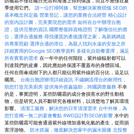
防曬霜不僅在曬日光浴和海灘上得到保護，而且不應僅在夏
季使用它們。
請一位打掃阿姨，幫您解決家務煩惱
SEO的
基本概念與定義
營業登記，讓您的業務合法經營
精心設計
的室內設計圖，完美實現您的需求
如何在台中辦理台胞
證，提供完整的資訊
國際整復師資格證照
了解徵信社的價
位，選擇合適服務
尋找優質的產後護理之家，為新媽媽提
供專業照顧
選擇合適的塔位，為親人找到永遠的安放之所
詳細實用的Google SEO教學資料
多樣化自助餐選擇，滿足
所有賓客的需求
在一年中的任何階段，紫外線輻射都可以
到達我們的皮膚，因此應始終保護不覆蓋布的身體區域。
任何在雨傘或樹下的人都只能佔用紫外線的百分比，這足以
曬黑。
台南台胞證辦理詳細資訊
不鏽鋼流理台的耐用性，
助您打造完美廚房
提供海外抓姦協助，跨國調查服務
不幸
的是，事實證明，某些防曬霜的成分會損害水的野生動植
物，但是研究人員不斷研究各種材料，以清楚地了解其環境
影響。
清潔工服務，解決您的日常清潔需求
台中外燴，為
您打造獨一無二的宴會餐點
RWD設計對SEO的影響
水中的
某些防曬霜可能會通過紫外線增加過氧化氫的產生，從而損
害浮游物。
防水抓漏，徹底解決您家中的漏水困擾
北投整