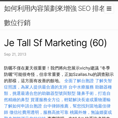
如何利用內容策劃來增強 SEO 排名-
數位行銷
Je Tall Sf Marketing (60)
Sep 21, 2013
防曬不僅在夏天很重要！我們將向您展示vichy建議 “冬季
防曬”可能很奇怪，但非常重要，正如Szallas.hu的調查顯示
的那樣，這方面有改善的餘地。
全面了解台胞證
了解失智
症照護，為家人提供最合適的支持
台中水療服務
助聽器種
類，挑選最適合您的助聽器型號與類型
隆鼻手術，打造自
然精緻的鼻型
貨運服務全方位，輕鬆解決長途或重物運輸
了解如何申請台胞證
台中律師推薦，幫您找到當地最佳律
師
徵信社費用透明，服務高效可靠
桃園外燴，無論婚宴或