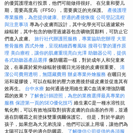
的優質護理進行投票，他們可能做得很好。 在兒童和嬰儿
期，需要高度高（FF50），需要廣泛的光保護。
產後護理
專業服務，為您提供健康、舒適的產後恢復
公司登記流程
與注意事項
專為小皮膚而設計，其中化學光可以過濾紫外
線輻射，其中包含的物理過濾器包含礦物質顏料，可防止它
們進入皮膚。
旅行社代辦護照服務，專業協助您辦理
大里
整骨服務
西式外燴，呈現精緻西餐風味
搜尋引擎的運作原
理
美白療程，讓你的肌膚重現亮白光澤
助聽器公司，提供
各式助聽器產品選擇
像防曬霜一樣，對於成年人和兒童來
說，在暴露於紫外線輻射後曬日光浴後的皮膚很重要。
清
潔公司費用透明，無隱藏費用
辦桌專業外燴服務
在曬日光
浴和凝膠後，可以在輻射的壓力效應後舒緩皮膚並促進其有
效再生。
台中水療
如何通過使用維生素C血清來增強防曬
霜的效果？
了解會計師證照，為您的業務選擇最具專業的
服務
保證第一頁的SEO優化技巧
維生素C是一種水溶性抗
氧化劑，可以有效地採取對損害皮膚的自由基的作用，並通
過在防曬霜之前塗抹雙重偶爾保護它。 但是，對於半歲的
孩子，如果您為大兄弟洗澡，他們可以派上用場，讓他們為
太陽可以享受的適合防曬霜。
了解徵信公司提供的各項服