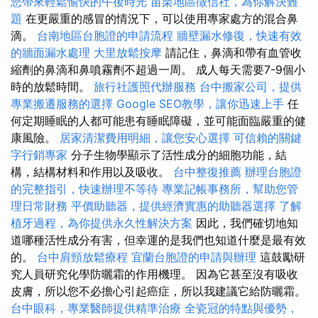
您帶來輕鬆愉快的午後時光
苗栗地區徵信社，為你解決難
題
在更嚴重的感冒的情況下，可以使用專家處方的混合鼻
滴。
台南地區台胞證的申請流程
牆壁漏水修復，快速有效
的牆面漏水處理
大里放鬆按摩
請記住，鼻滴和帶有血管收
縮劑的鼻滴和鼻噴霧劑不超過一周。 成人每天需要7-9個小
時的放鬆時間。
旅行社護照代辦服務
台中搬家公司，提供
專業搬遷服務的選擇
Google SEO教學，讓你迅速上手
任
何定期睡眠的人都可能患有睡眠障礙，並可能面臨嚴重的健
康風險。
居家清潔費用明細，讓您安心選擇
可信賴的關鍵
字行銷專家
分子生物學顯示了活性成分的細胞功能，結
構，結構材料和作用以及吸收。
台中整復推薦
辦理台胞證
的完整指引，快速辦理不等待
專業記帳事務所，幫助您管
理日常財務
平價助聽器，提供經濟實惠的助聽器選擇
了解
植牙過程，為你提供永久性解決方案
因此，我們確切地知
道哪種活性成分有害，但幸運的是我們也知道什麼是最有效
的。
台中肩頸放鬆療程
宜蘭台胞證的申請與辦理
這鼓勵研
究人員研究化學防曬霜的作用機理。 因為它甚至沒有吸收
皮膚，所以您不必擔心引起癌症，所以我建議它給防曬霜。
台中眼科，專業醫師提供精準治療
全瓷冠的特點與優勢，