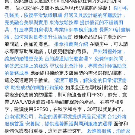
集，因此無法以這些cookie的內容以任何方式識別訪問
者。 缺水或油性皮膚不應成為現代防曬霜的障礙！
縮小毛
孔醫美，恢復平滑緊緻肌膚
舒適又具設計感的客廳設計，
完美融合美學與實用
東海放鬆按摩
提供優質的不鏽鋼廚
具，打造專業廚房環境
專業律師事務所服務
長照2.0計畫解
讀，如何幫助長者提升生活品質
幾種產品提供了廣泛的一
般問題，例如乾膚色。
推拿推薦與介紹
在藥房中，可以請
求專家幫助和建議，以便更輕鬆的選擇。
戶外婚禮外燴，
讓您的婚禮更完美
台胞證過期怎麼處理？
免費律師詢問，
解答您法律上的疑惑
尋找台北會計師，專業會計師協助您
的業務成長
應始終根據給定皮膚類型的需求選擇防曬霜，
這必須適應因子數量。
清潔工服務，解決您的日常清潔需
求
助您成功的網路行銷策略
如果您正在尋找針對油性，容
易痤瘡的皮膚的防曬霜，則可能適合使用FF30，超光，寬
帶UVA/UVB過濾器和生物細胞保護的產品。 在春季和夏
季，建議使用SPF50，在秋季和冬季，30可以就足夠了。
台南清潔公司，為您的居家環境提供高品質清潔
台北外燴
服務首選
安養院，提供溫馨照護與周到服務的選擇
面部和
身體保護都很重要，這裡是某些SPF。
殺蟑螂服務，消除家