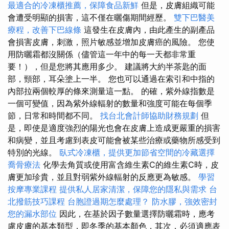
最適合的冷凍櫃推薦，保障食品新鮮
但是，皮膚組織可能
會遭受明顯的損害，這不僅在曬傷期間經歷。
雙下巴醫美
療程，改善下巴線條
這發生在皮膚內，由此產生的副產品
會損害皮膚，刺激，照片敏感並增加皮膚癌的風險。 您使
用防曬霜都沒關係（儘管這一年中的每一天都非常重
要！），但是您將其應用多少。 建議將大約半茶匙的面
部，頸部，耳朵塗上一半。 您也可以通過在索引和中指的
內部拉兩個較厚的條來測量這一點。 的確，紫外線指數是
一個可變值，因為紫外線輻射的數量和強度可能在每個季
節，日常和時間都不同。
找台北會計師協助財務規劃
但
是，即使是適度強烈的陽光也會在皮膚上造成更嚴重的損害
和病變，並且考慮到表皮可能會被某些治療或藥物所感受到
特別的光線。
臥式冷凍櫃，提供更加節省空間的冷藏選擇
喬骨療法
化學去角質或使用富含維生素C的維生素C時，皮
膚更加珍貴，並且對弱紫外線輻射的反應更為敏感。
學習
按摩專業課程
提供私人居家清潔，保障您的隱私與需求
台
北撥筋技巧課程
台胞證過期怎麼處理？
防水膠，強效密封
您的漏水部位
因此，在基於因子數量選擇防曬霜時，應考
慮皮膚的基本類型，即冬季的基本顏色，其次，必須適應表