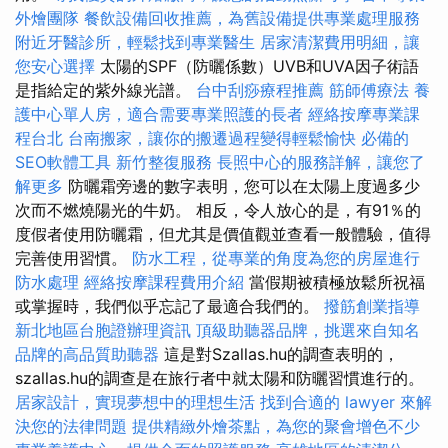
外燴團隊
餐飲設備回收推薦，為舊設備提供專業處理服務
附近牙醫診所，輕鬆找到專業醫生
居家清潔費用明細，讓
您安心選擇
太陽的SPF（防曬係數）UVB和UVA因子術語
是指給定的紫外線光譜。
台中刮痧療程推薦
筋師傅療法
養
護中心單人房，適合需要專業照護的長者
經絡按摩專業課
程台北
台南搬家，讓你的搬遷過程變得輕鬆愉快
必備的
SEO軟體工具
新竹整復服務
長照中心的服務詳解，讓您了
解更多
防曬霜旁邊的數字表明，您可以在太陽上度過多少
次而不燃燒陽光的牛奶。 相反，令人放心的是，有91％的
度假者使用防曬霜，但尤其是價值觀並查看一般體驗，值得
完善使用習慣。
防水工程，從專業的角度為您的房屋進行
防水處理
經絡按摩課程費用介紹
當假期被積極放鬆所祝福
或掌握時，我們似乎忘記了最適合我們的。
撥筋創業指導
新北地區台胞證辦理資訊
頂級助聽器品牌，挑選來自知名
品牌的高品質助聽器
這是對Szallas.hu的調查表明的，
szallas.hu的調查是在旅行者中就太陽和防曬習慣進行的。
居家設計，實現夢想中的理想生活
找到合適的 lawyer 來解
決您的法律問題
提供精緻外燴茶點，為您的聚會增色不少