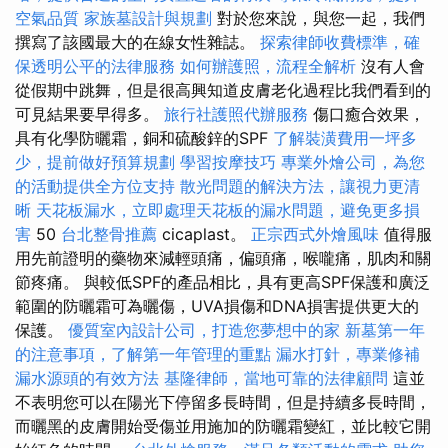
空氣品質
家族墓設計與規劃
對於您來說，與您一起，我們
撰寫了該國最大的在線女性雜誌。
探索律師收費標準，確
保透明公平的法律服務
如何辦護照，流程全解析
沒有人會
從假期中跳舞，但是很高興知道皮膚老化過程比我們看到的
可見結果要早得多。
旅行社護照代辦服務
傷口癒合效果，
具有化學防曬霜，銅和硫酸鋅的SPF
了解裝潢費用一坪多
少，提前做好預算規劃
學習按摩技巧
專業外燴公司，為您
的活動提供全方位支持
散光問題的解決方法，讓視力更清
晰
天花板漏水，立即處理天花板的漏水問題，避免更多損
害
50
台北整骨推薦
cicaplast。
正宗西式外燴風味
值得服
用先前證明的藥物來減輕頭痛，偏頭痛，喉嚨痛，肌肉和關
節疼痛。 與較低SPF的產品相比，具有更高SPF保護和廣泛
範圍的防曬霜可為曬傷，UVA損傷和DNA損害提供更大的
保護。
優質室內設計公司，打造您夢想中的家
新墓第一年
的注意事項，了解第一年管理的重點
漏水打針，專業修補
漏水源頭的有效方法
基隆律師，當地可靠的法律顧問
這並
不表明您可以在陽光下停留多長時間，但是持續多長時間，
而曬黑的皮膚開始受傷並用施加的防曬霜變紅，並比較它開