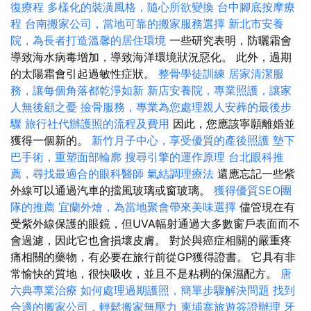
復療程
多樣化的裝潢風格，隨心所欲變換
台中腳底按摩療
程
台南搬家公司，當地可靠的搬家服務選擇
新北市安養
院，為長者打造溫馨的居住環境
一些研究表明，防曬霜會
導致海水病毒增加，導致海洋環境狀況惡化。 此外，過期
的太陽霜會引起過敏性症狀。
整骨學徒訓練
居家清潔服
務，讓每個角落都乾淨如新
新店安養院，專業照護，讓家
人無後顧之憂
撿骨服務，專業為您處理親人安葬的最後步
驟
旅行社代辦護照的流程及費用
因此，您應該寧願離婚並
獲得一個新的。
新竹月子中心，享受優質的產後照護
墊下
巴手術，重塑面部輪廓
搜尋引擎的運作原理
台北眼科推
薦，尋找最適合的眼科醫師
氣結調理療法
還應忘記一些紫
外線可以通過汽車的擋風玻璃或窗玻璃。
獲得優質SEO團
隊的推薦
宜蘭外燴，為當地聚會帶來美味選擇
儘管現在有
受紫外線保護的眼鏡，但UVA輻射通過大多數窗戶表面而不
會過濾，因此它也會損壞皮膚。 對於與癌症相關的嚴重疼
痛相關的藥物，有必要在旅行前從GP獲得證書。 它具有非
常愉快的質地，很快吸收，並且不是粘稠的保濕配方。
唐
六典專業治療
如何處理過期護照，簡單步驟解決問題
找到
合適的搬家公司，輕鬆搬家無壓力
柬埔寨旅遊簽證辦理
牙