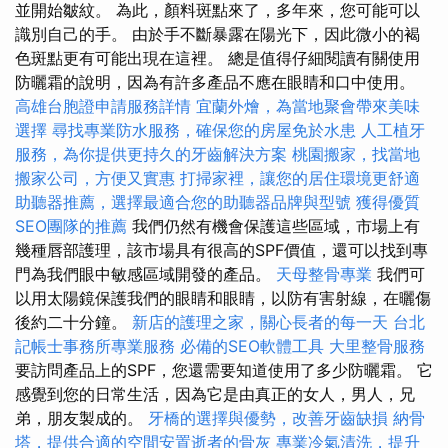
並開始皺紋。 為此，顏料斑點來了，多年來，您可能可以
識別自己的手。 由於手不斷暴露在陽光下，因此微小的褐
色斑點更有可能出現在這裡。 總是值得仔細閱讀有關使用
防曬霜的說明，因為有許多產品不應在眼睛和口中使用。
高雄台胞證申請服務詳情
宜蘭外燴，為當地聚會帶來美味
選擇
尋找專業防水服務，確保您的房屋免於水患
人工植牙
服務，為你提供更持久的牙齒解決方案
桃園搬家，找當地
搬家公司，方便又實惠
打掃家裡，讓您的居住環境更舒適
助聽器推薦，選擇最適合您的助聽器品牌與型號
獲得優質
SEO團隊的推薦
我們仍然有機會保護這些區域，市場上有
幾種唇部護理，該市場具有很高的SPF價值，還可以找到專
門為我們眼中敏感區域開發的產品。
天母整骨專業
我們可
以用太陽鏡保護我們的眼睛和眼睛，以防有害射線，在曬傷
後約二十分鐘。
新店的護理之家，關心長者的每一天
台北
記帳士事務所專業服務
必備的SEO軟體工具
大里整骨服務
要訪問產品上的SPF，您還需要知道使用了多少防曬霜。 它
感覺到您的日常生活，因為它是由真正的女人，男人，兄
弟，朋友製成的。
牙橋的選擇與優勢，改善牙齒缺損
納骨
塔，提供合適的空間安置逝者的骨灰
專業冷氣清洗，提升