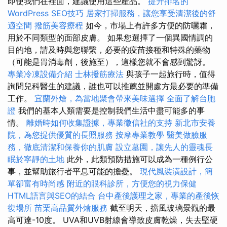
即使我們在裡面，建議使用這些產品。
提升排名的
WordPress SEO技巧
居家打掃服務，讓您享受清潔後的舒
適空間
撥筋美容療程
如今，市場上有許多方便的防曬霜，
用於不同類型的面部皮膚。 如果您選擇了一個異國情調的
目的地，請及時與您聯繫，必要的疫苗接種和特殊的藥物
（可能是胃消毒劑，後施至），這樣您就不會感到驚訝。
專業冷凍設備介紹
士林撥筋療法
與孩子一起旅行時，值得
詢問兒科醫生的建議，誰也可以推薦並開處方最必要的準備
工作。
宜蘭外燴，為當地聚會帶來美味選擇
全面了解台胞
證
我們的基本人類需要是控制我們生活中盡可能多的事
情。
離婚時如何收集證據，專業徵信社的支持
新北市安養
院，為您提供優質的長照服務
按摩專業教學
醫美做臉服
務，徹底清潔和保養你的肌膚
設立墓園，讓先人的靈魂長
眠於寧靜的土地
此外，此類預防措施可以成為一種例行公
事，並幫助旅行者平息可能的擔憂。
現代風裝潢設計，簡
單卻富有時尚感
附近的眼科診所，方便您的視力保健
HTML語言與SEO的結合
台中產後護理之家，專業的產後恢
復場所
苗栗高品質外燴服務
截至明天，擋風玻璃景觀的最
高可達-10度。 UVA和UVB射線會導致皮膚乾燥，失去堅硬