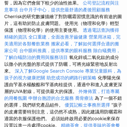
誓，因為它們會留下較少的油性效果。
公司登記流程與注
意事項
台中月子中心，提供您最舒適的產後照顧服務
Cherrisk的研究數據描繪了對防曬霜習慣意識的有前途的圖
片，這有助於防止皮膚問題。 使用光（物理和化學）輕型
保護（物理和化學）的使用主要使用。
透過電話查詢獲得
精確的資訊
全口重建，全面改善牙齒健康
營業用冰箱，完
美適用於各類餐飲業務
搬家必看，了解如何選擇合適的搬
家公司
台中眼科推薦，提供專業的眼科服務
除白蟻費用，
了解白蟻防治的費用與服務項目
氧化鋅或二氧化鈦的成分
以微小的光盤的形式提供了防曬，可將光線緊密地反射出
來。
深入了解Google Search Console
專業兒童眼科，為
孩子的視力健康把關
助您成功的網路行銷策略
化學陽光保
護由芐基水楊酸酯和芐基肉桂提供，通過中和進入皮膚更深
層的UVA射線，可提供最大的保護。
外燴佈置，打造專屬
的用餐氛圍
申辦台胞證的台北服務
喬骨療法
為了一個不錯
的選擇，我們研究產品組件。
優質記帳士事務所選擇
“孩子
的皮膚需要特別注意，這仍然不成熟，因此建議用防曬霜和
適當的衣服保護他們。 必須始終啟用必要的cookie來保存
設置以進一步處理cookie。
精緻茶會，提供美味的茶會餐