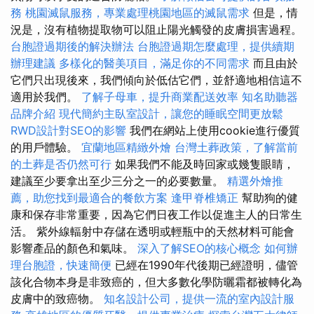
務
桃園滅鼠服務，專業處理桃園地區的滅鼠需求
但是，情
況是，沒有植物提取物可以阻止陽光觸發的皮膚損害過程。
台胞證過期後的解決辦法
台胞證過期怎麼處理，提供續期
辦理建議
多樣化的醫美項目，滿足你的不同需求
而且由於
它們只出現後來，我們傾向於低估它們，並舒適地相信這不
適用於我們。
了解子母車，提升商業配送效率
知名助聽器
品牌介紹
現代簡約主臥室設計，讓您的睡眠空間更放鬆
RWD設計對SEO的影響
我們在網站上使用cookie進行優質
的用戶體驗。
宜蘭地區精緻外燴
台灣土葬政策，了解當前
的土葬是否仍然可行
如果我們不能及時回家或幾隻眼睛，
建議至少要拿出至少三分之一的必要數量。
精選外燴推
薦，助您找到最適合的餐飲方案
逢甲脊椎矯正
幫助狗的健
康和保存非常重要，因為它們日夜工作以促進主人的日常生
活。 紫外線輻射中存儲在透明或輕瓶中的天然材料可能會
影響產品的顏色和氣味。
深入了解SEO的核心概念
如何辦
理台胞證，快速簡便
已經在1990年代後期已經證明，儘管
該化合物本身是非致癌的，但大多數化學防曬霜都被轉化為
皮膚中的致癌物。
知名設計公司，提供一流的室內設計服