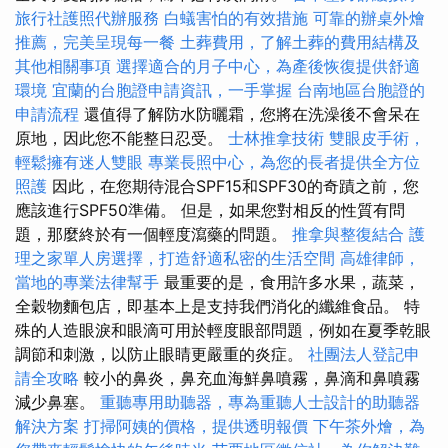
旅行社護照代辦服務
白蟻害怕的有效措施
可靠的辦桌外燴
推薦，完美呈現每一餐
土葬費用，了解土葬的費用結構及
其他相關事項
選擇適合的月子中心，為產後恢復提供舒適
環境
宜蘭的台胞證申請資訊，一手掌握
台南地區台胞證的
申請流程
還值得了解防水防曬霜，您將在洗澡後不會呆在
原地，因此您不能整日忍受。
士林推拿技術
雙眼皮手術，
輕鬆擁有迷人雙眼
專業長照中心，為您的長者提供全方位
照護
因此，在您期待混合SPF15和SPF30的奇蹟之前，您
應該進行SPF50準備。 但是，如果您對相反的性質有問
題，那麼終於有一個輕度瀉藥的問題。
推拿與整復結合
護
理之家單人房選擇，打造舒適私密的生活空間
高雄律師，
當地的專業法律幫手
最重要的是，食用許多水果，蔬菜，
全穀物麵包店，即基本上是支持我們消化的纖維食品。 特
殊的人造眼淚和眼滴可用於輕度眼部問題，例如在夏季乾眼
調節和刺激，以防止眼睛更嚴重的炎症。
社團法人登記申
請全攻略
較小的鼻炎，鼻充血海鮮鼻噴霧，鼻滴和鼻噴霧
減少鼻塞。
重聽專用助聽器，專為重聽人士設計的助聽器
解決方案
打掃阿姨的價格，提供透明報價
下午茶外燴，為