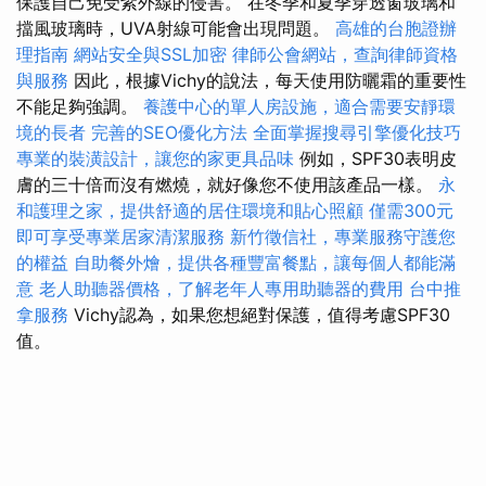
保護自己免受紫外線的侵害。 在冬季和夏季穿透窗玻璃和
擋風玻璃時，UVA射線可能會出現問題。
高雄的台胞證辦
理指南
網站安全與SSL加密
律師公會網站，查詢律師資格
與服務
因此，根據Vichy的說法，每天使用防曬霜的重要性
不能足夠強調。
養護中心的單人房設施，適合需要安靜環
境的長者
完善的SEO優化方法
全面掌握搜尋引擎優化技巧
專業的裝潢設計，讓您的家更具品味
例如，SPF30表明皮
膚的三十倍而沒有燃燒，就好像您不使用該產品一樣。
永
和護理之家，提供舒適的居住環境和貼心照顧
僅需300元
即可享受專業居家清潔服務
新竹徵信社，專業服務守護您
的權益
自助餐外燴，提供各種豐富餐點，讓每個人都能滿
意
老人助聽器價格，了解老年人專用助聽器的費用
台中推
拿服務
Vichy認為，如果您想絕對保護，值得考慮SPF30
值。