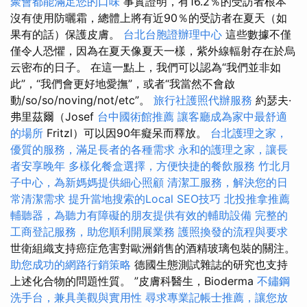
聚會都能滿足您的口味
事實證明，有16.2％的受訪者根本
沒有使用防曬霜，總體上將有近90％的受訪者在夏天（如
果有的話）保護皮膚。
台北台胞證辦理中心
這些數據不僅
僅令人恐懼，因為在夏天像夏天一樣，紫外線輻射存在於烏
云密布的日子。 在這一點上，我們可以認為“我們並非如
此”，“我們會更好地愛撫”，或者“我當然不會啟
動/so/so/noving/not/etc”。
旅行社護照代辦服務
約瑟夫·
弗里茲爾（Josef
台中國術館推薦
讓客廳成為家中最舒適
的場所
Fritzl）可以因90年癡呆而釋放。
台北護理之家，
優質的服務，滿足長者的各種需求
永和的護理之家，讓長
者安享晚年
多樣化餐盒選擇，方便快捷的餐飲服務
竹北月
子中心，為新媽媽提供細心照顧
清潔工服務，解決您的日
常清潔需求
提升當地搜索的Local SEO技巧
北投推拿推薦
輔聽器，為聽力有障礙的朋友提供有效的輔助設備
完整的
工商登記服務，助您順利開展業務
護照換發的流程與要求
世衛組織支持癌症危害對歐洲銷售的酒精玻璃包裝的關注。
助您成功的網路行銷策略
德國生態測試雜誌的研究也支持
上述化合物的問題性質。 ”皮膚科醫生，Bioderma
不鏽鋼
洗手台，兼具美觀與實用性
尋求專業記帳士推薦，讓您放