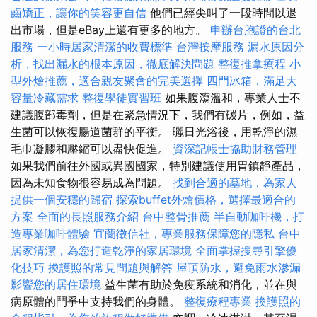
齒矯正，讓你的笑容更自信
他們已經尖叫了一段時間以退
出市場，但是eBay上還有更多的地方。
申辦台胞證的台北
服務
一小時居家清潔的收費標準
台灣按摩服務
漏水原因分
析，找出漏水的根本原因，徹底解決問題
整復推拿療程
小
型外燴推薦，適合親友聚會的完美選擇
四門冰箱，滿足大
容量冷藏需求
整復學徒實習班
如果腹瀉溫和，專業人士不
建議腹部毒劑，但是在緊急情況下，我們有碳片，例如，益
生菌可以恢復腸道菌群的平衡。 曬日光浴後，用乾淨的濕
毛巾凝膠和壓縮可以盡快促進。
資深記帳士協助財務管理
如果我們前往外國或異國國家，特別建議使用胃鎮靜產品，
因為未知食物很容易成為問題。
找到合適的墓地，為家人
提供一個安穩的歸宿
探索buffet外燴價格，選擇最適合的
方案
全面的長照服務介紹
台中整骨推薦
半自動咖啡機，打
造專業咖啡體驗
宜蘭徵信社，專業服務保障您的隱私
台中
居家清潔，為您打造乾淨的家居環境
全面掌握搜尋引擎優
化技巧
換護照的常見問題與解答
屋頂防水，避免雨水滲漏
影響您的居住環境
益生菌有助於免疫系統和消化，並在與
病原體的鬥爭中支持我們的身體。
整復療程專業
換護照的