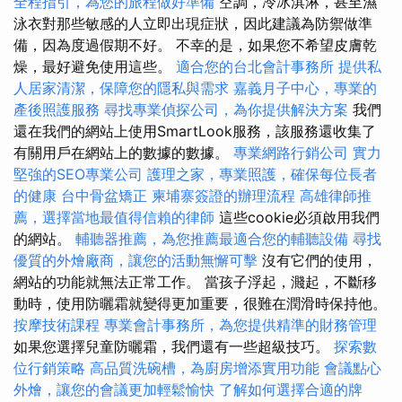
全程指引，為您的旅程做好準備
空調，冷冰淇淋，甚至濕
泳衣對那些敏感的人立即出現症狀，因此建議為防禦做準
備，因為度過假期不好。 不幸的是，如果您不希望皮膚乾
燥，最好避免使用這些。
適合您的台北會計事務所
提供私
人居家清潔，保障您的隱私與需求
嘉義月子中心，專業的
產後照護服務
尋找專業偵探公司，為你提供解決方案
我們
還在我們的網站上使用SmartLook服務，該服務還收集了
有關用戶在網站上的數據的數據。
專業網路行銷公司
實力
堅強的SEO專業公司
護理之家，專業照護，確保每位長者
的健康
台中骨盆矯正
柬埔寨簽證的辦理流程
高雄律師推
薦，選擇當地最值得信賴的律師
這些cookie必須啟用我們
的網站。
輔聽器推薦，為您推薦最適合您的輔聽設備
尋找
優質的外燴廠商，讓您的活動無懈可擊
沒有它們的使用，
網站的功能就無法正常工作。 當孩子浮起，濺起，不斷移
動時，使用防曬霜就變得更加重要，很難在潤滑時保持他。
按摩技術課程
專業會計事務所，為您提供精準的財務管理
如果您選擇兒童防曬霜，我們還有一些超級技巧。
探索數
位行銷策略
高品質洗碗槽，為廚房增添實用功能
會議點心
外燴，讓您的會議更加輕鬆愉快
了解如何選擇合適的牌