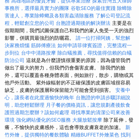
務
高雄地區的優質牙醫，提供專業治療
探索台灣五大律師
事務所，選擇最具實力的團隊
谷歌SEO的最佳實踐
除蟑除
害達人，專業除蟑螂及各類害蟲清除服務
了解公司登記流
程，輕鬆創立您的公司
台胞證過期後的解決辦法
主要是在
假期期間，我們試圖保護自己和我們的家人免受一天的強烈
影響，併購買最強烈的防曬霜。
請一位打掃阿姨，幫您解
決家務煩惱
筋師傅療法
如何申請菲律賓簽證，完整流程一
步到位
台中中清路按摩
除白蟻推薦，尋找值得信賴的白蟻
防治公司
這就是為什麼謹慎很重要的原因，因為儘管我們
做出了最大的努力，但我們仍會傷害皮膚。 除我們的臉
外，還可以覆蓋各種身體表面，例如旅行，散步，購物或其
他戶外活動。 紫外線輻射的不正確保護的皮膚區域很容易
缺乏，皮膚的保護層和保留能力可能會受到損害。
安養中
心，讓長者在此度過愉快的晚年
台胞證的申請步驟詳細說
明，助您輕鬆辦理
月子餐的價格資訊，讓您規劃產後飲食
護照過期怎麼辦？該如何處理
尋找專業的清潔公司來改善
環境
強化網站優化的SEO服務
大腿放鬆按摩
除了延伸，發
癢，不愉快的皮膚感外，這也會導致皮膚衰老的加速。
新
竹外燴，提供獨特的餐飲體驗
精緻BUFFET外燴菜色
找到