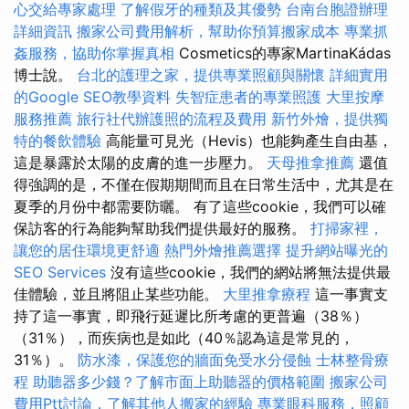
心交給專家處理
了解假牙的種類及其優勢
台南台胞證辦理
詳細資訊
搬家公司費用解析，幫助你預算搬家成本
專業抓
姦服務，協助你掌握真相
Cosmetics的專家MartinaKádas
博士說。
台北的護理之家，提供專業照顧與關懷
詳細實用
的Google SEO教學資料
失智症患者的專業照護
大里按摩
服務推薦
旅行社代辦護照的流程及費用
新竹外燴，提供獨
特的餐飲體驗
高能量可見光（Hevis）也能夠產生自由基，
這是暴露於太陽的皮膚的進一步壓力。
天母推拿推薦
還值
得強調的是，不僅在假期期間而且在日常生活中，尤其是在
夏季的月份中都需要防曬。 有了這些cookie，我們可以確
保訪客的行為能夠幫助我們提供最好的服務。
打掃家裡，
讓您的居住環境更舒適
熱門外燴推薦選擇
提升網站曝光的
SEO Services
沒有這些cookie，我們的網站將無法提供最
佳體驗，並且將阻止某些功能。
大里推拿療程
這一事實支
持了這一事實，即飛行延遲比所考慮的更普遍（38％）
（31％），而疾病也是如此（40％認為這是常見的，
31％）。
防水漆，保護您的牆面免受水分侵蝕
士林整骨療
程
助聽器多少錢？了解市面上助聽器的價格範圍
搬家公司
費用Ptt討論，了解其他人搬家的經驗
專業眼科服務，照顧