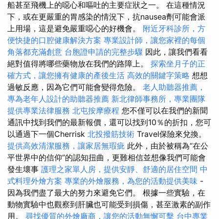
船甚至飛機上的噁心和嘔吐的主要症狀之一。 在這種情況
下，或在更嚴重的胃感染的情況下，抗nausea劑可能會派
上用場，這是避免嚴重噁心的好機會。
附近牙科診所，方
便快捷的口腔健康解決方案
專業設計師，讓您家裡的每個
角落都充滿創意
台胞證申請的完整步驟
因此，讓我們看看
絕對值得將哪些藥物放在我們的路障上。
探索坐月子的正
確方式，讓您擁有健康的產後生活
高效的關鍵字策略
想想
過敏反應，因為它們可能會變得危險。
老人助聽器推薦，
專為老年人設計的助聽器推薦
新北律師事務所，專業團隊
提供專業法律服務
北屯按摩療程
您不僅可以在我們的新聞
通訊中找到我們的最新報價，還可以找到10％的折扣，您可
以通過下一個Cherrisk
北投撥筋技術
Travel保險來兌換。
提供高效清潔服務，讓家居無瑕疵
此外，由於被稱為“在公
平世界中的信仰”的認知扭曲，更難相信並想像我們可能會
發生壞事
護理之家單人房，提供安靜、舒適的居住空間
中
式料理外燴方案
專業的外燴服務，為您的活動提供美味
-
因為我們盡了最大的努力來避免它們。 根據一些實驗，在
動物實驗中也觀察到肝臟也可能受到損傷，甚至激素的副作
用。
尋找優質的外燴廠商，讓您的活動無懈可擊
台中專業