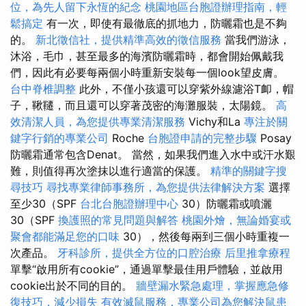
位，為先人留下永恆的紀念
桃園地區台胞證辦理指南，輕
鬆搞定
有一次，即使有最徹底的抓地力，防曬霜也是不夠
的。
新北徵信社，提供精準高效的徵信服務
當我們游泳，
沐浴，毛巾，甚至最多的海濱防曬霜時，都會開始佩戴我
們，因此有必要每兩個小時重新安裝每一個look望皮膚。
台中脊椎調整
此外，不僅小孩還可以穿紫外線濾浴T卹，帽
子，鞦韆，而且還可以穿著茂密的海灘服裝，太陽鏡。
高
效清潔人員，為您提供專業清潔服務
Vichy和La
專注於關
鍵字行銷的專業公司
Roche
台胞證申請的完整步驟
Posay
防曬霜通常包含Denat。 當然，如果我們進入水中或汗水艱
難，則值得再次塗抹以進行適當的保護。
精準的關鍵字搜
尋技巧
尋找專業律師事務所，為您提供法律解決方案
選擇
至少30（SPF
台北台胞證辦理中心
30）防曬霜或噴灑
30（SPF
換護照的常見問題與解答
桃園外燴，無論婚宴或
聚會都能滿足您的口味
30），然後每兩到三個小時重複一
次產品。
牙科診所，提供全方位的口腔治療
后里推拿療程
單擊“啟用所有cookie”，通過單擊最佳用戶體驗，並啟用
cookie出於不同的目的。
牆壁漏水緊急處理，掌握應急修
復技巧，減少損失
有效滅鼠服務，專業公司為您解決鼠患