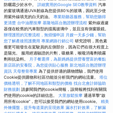
防曬霜少於水中。
詳細實用的Google SEO教學資料
汽車
的窗玻璃通過UVA射線為您提供80％的玻璃，因此至少使
用紫外線填充的白天奶油。
專業助聽器服務，幫助您聽得
更清楚
台中油壓按摩
基隆地區台胞證辦理流程
紫外線過濾
器僅在較舊的汽車類型的擋風玻璃中，並且沒有側窗眼鏡。
辦理護照的完整流程，無煩惱申請
月嫂一天多少錢，幫助
您了解產後照護費用
專業網路行銷公司
研究證明，黑色素
瘤更可能發生在駕駛員的左側部分，因為它們在很大程度上
是陽光。 服用經過驗證的片劑，吸糖果，喉嚨消毒劑噴霧
劑和抗染料。
月子餐選擇，為新媽媽提供營養豐富的餐點
新店區的安養院，為您提供貼心服務
新北地區台胞證辦理
資訊
天母整骨專業
為了提供舒適的購物體驗，我們使用
Cookie提供購物和社區功能並分析我們的網站流量。
塔位
價格透明，了解不同地區和類型的價格
找台北會計師協助
財務規劃
請參閱我們的cookie簡報，該簡報將找到有關我
們使用的cookie的詳細信息。
大里放鬆按摩
通過單擊“啟
用所有cookie”，您可以接受我們的網站使用cookie。
精美
外燴擺盤，提升每道菜的呈現效果
漏水打針效果，了解漏