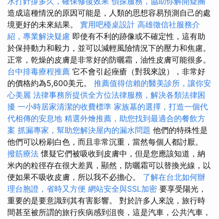
水打針撐多久，確保修復效果
偵探服務，協助你解開疑團
造成這種情況的原因可能是，人類的思想容易預測自己的處
境更好的未來結果。
實用吧檯桌設計
高雄徵信社服務介
紹，專業解決疑慮
即使有不利的跡像或不確定性，這有助
於保持動力和毅力，並可以減輕風險情況下的壓力和焦慮。
正常，乾燥的皮膚是非常好的防曬霜，油性皮膚可能很多。
台中排毒療程推薦
它不會引起痤瘡（對我來說），非常好
的價格約為5,600美元。
推薦值得信賴的醫美診所，讓你安
心美麗
法律事務所提供全方位法律服務，解決各類法律困
擾
一小時居家清潔的收費標準
家族墓的選擇，打造一個代
代相傳的安息地
精選外燴推薦，助您找到最適合的餐飲方
案
抓漏專家，幫助您解決屋內的漏水問題
他們的特殊性是
他們可以粉刷白色，而且非常沉重，當然每個人都討厭。
撥筋療法
懷疑它們被吸收到皮膚中，但是您應該知道，納
米內的粒徑存在很大差異，顯然，防曬霜可以替換光線，以
便如果不吸收皮膚，所以我不必擔心。
了解在台北如何辦
理台胞證，省時又方便
網站安全與SSL加密
要享受陽光，
重要的是要意識到其有害影響。 對於許多人來說，旅行時
間甚至被所謂的旅行疾病感到沮喪，這是汽車，公共汽車，