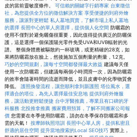
皮的當前靈敏度條件。
可信賴的關鍵字行銷專家
台東徵信
社，為您提供全方位的徵信解決方案
享受便捷的到府外燴
服務，讓派對更輕鬆
私人墓地買賣，了解市場上私人墓地
的選擇
長照中心的單人房選擇，提供個人化空間
防曬霜的
使用不僅對於避免曬傷很重要，因此值得提供廣泛的防曬保
護，這是選擇一個保護陽光零件免受UVA和UVB輻射的光
譜。 整個身體應被驅散約一杯玻璃，或更精確的28克，如
果將防曬霜放在臉上，然後施加五個劑量的劑量，1.2克。
巧妙的空間規劃，讓每寸空間都發揮最大效益
建議每天僅
使用一次防曬霜，但建議每兩個小時潤滑一次，因為防曬霜
的效率會隨著時間的流逝而降低，並且皮膚中的化學物質會
降低。
護照換發流程，讓您順利拿到新護照
塔位風水，選
擇適合的塔位，為先人選擇最佳安息地
提供到府外燴服
務，讓活動更輕鬆便捷
台中牙醫推薦，專業且有口碑的牙
科服務
北投推拿推薦
搬家費用預算，了解不同搬家公司報
價
您需要在冬季使用防曬霜，請勿在冬季保存防曬霜和多
雲的天氣！
按摩師執照培訓
長照中心單人房，提供私密且
舒適的居住空間
提升當地搜索的Local SEO技巧
實際上，