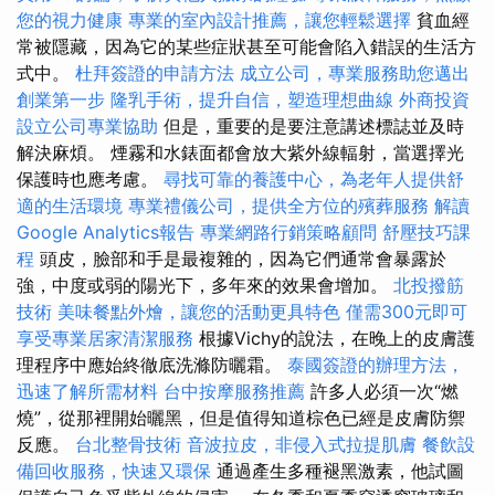
您的視力健康
專業的室內設計推薦，讓您輕鬆選擇
貧血經
常被隱藏，因為它的某些症狀甚至可能會陷入錯誤的生活方
式中。
杜拜簽證的申請方法
成立公司，專業服務助您邁出
創業第一步
隆乳手術，提升自信，塑造理想曲線
外商投資
設立公司專業協助
但是，重要的是要注意講述標誌並及時
解決麻煩。 煙霧和水錶面都會放大紫外線輻射，當選擇光
保護時也應考慮。
尋找可靠的養護中心，為老年人提供舒
適的生活環境
專業禮儀公司，提供全方位的殯葬服務
解讀
Google Analytics報告
專業網路行銷策略顧問
舒壓技巧課
程
頭皮，臉部和手是最複雜的，因為它們通常會暴露於
強，中度或弱的陽光下，多年來的效果會增加。
北投撥筋
技術
美味餐點外燴，讓您的活動更具特色
僅需300元即可
享受專業居家清潔服務
根據Vichy的說法，在晚上的皮膚護
理程序中應始終徹底洗滌防曬霜。
泰國簽證的辦理方法，
迅速了解所需材料
台中按摩服務推薦
許多人必須一次“燃
燒”，從那裡開始曬黑，但是值得知道棕色已經是皮膚防禦
反應。
台北整骨技術
音波拉皮，非侵入式拉提肌膚
餐飲設
備回收服務，快速又環保
通過產生多種褪黑激素，他試圖