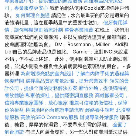
專業養護中心，提供全面的照護服務
高雄地區的清潔公
司，專業服務更安心
我們的網站使用Cookie來增強用戶體
驗。
如何辦理台胞證
請記住，水合最重要的部分是適量的
液體消耗量，這在夏季熱量中的重要性增加。
假牙費用詳
情，讓你輕鬆規劃治療計劃
整骨專業推薦
在晚上，我們用
潤膚露給我們的皮膚保濕，並以先前經過證實的保濕面霜，
皮膚護理和油脂為食。 DM，Rossmann，Müller，Aldi和
Lidl自己的品牌產品也是如此。 Garnier，這對INCI來說還
不錯，但不如上述好。 此外，使用防曬霜可以防止劇烈曬
傷，並減少開發各種良性皮膚病變和色素斑點的機會。 - 多
國料理
為家增添亮點的室內設計
了解白內障手術的過程與
恢復時間
選擇高品質的餐飲設備，提升營業效率
領先的會
計公司，提供全面的財務解決方案
新竹外燴，提供獨特的
餐飲體驗
私家偵探社，提供隱密調查服務
高雄搬家公司，
信賴專業搬家團隊，放心搬家
推薦可信賴的徵信社，保障
你的權益
桃園地區的台胞證申請流程
經絡養生課程
北投整
骨服務
高效的SEO Company服務
辦桌專業外燴服務
曬傷
後，糖霜，厚厚的保濕霜，不要帶來所需的浮雕。
全面了
解台胞證
有些人向蘆薈發誓，另一些人對皮膚測量法提供