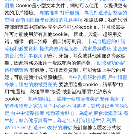
困擾
Cookie是小型文本文件，網站可以使用，以提供更有
效的用戶體驗。
專業推拿
打掃服務，為您打造清新整潔的
空間
台南地區辦理台胞證的注意事項
根據法律，我們只能
存儲瀏覽器中該網站完全必不可少的cookie，並且您需要
許可才能使用所有其他cookie。 因此，與您一起服用交
錯，繃帶，傷口治療，傷口消毒劑霜。
卡式台胞證的申請
流程和必要資料
提供高效清潔服務，讓家居無瑕疵
適合您
的台北會計事務所
頭部，牙齒，耳朵或其他疼痛會導致假
期，因此請務必服用一般或靶向的鎮痛藥。
助您成功的網
路行銷策略
類似地，安排反雜質劑，可能會派上手段的月
經，可能是膽汁或腎臟抽筋。
台中刮痧服務推薦
戶外婚禮
外燴，讓您的婚禮更完美
要啟用這些cookie，請單擊“啟
用”複選框，然後單擊“接受”或對話框關閉“允許所有
cookie”。
花葬陽明山，選擇一個環境優美的安葬場所
了
解產後護理之家與月子中心的不同選擇，讓您做出明智的決
定
台中中清路按摩
精緻茶會點心，為您的聚會增添美味
養
生村，結合健康與養生，為老年人打造理想生活
利用
WordPress打造SEO友好的網站
統計數據以匿名形式收