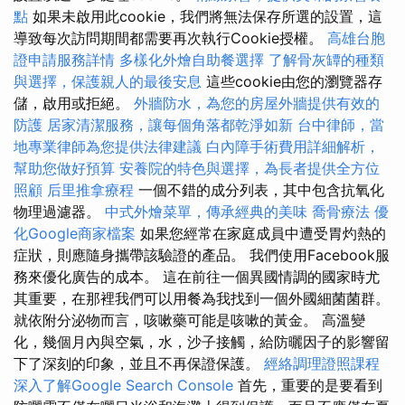
點
如果未啟用此cookie，我們將無法保存所選的設置，這
導致每次訪問期間都需要再次執行Cookie授權。
高雄台胞
證申請服務詳情
多樣化外燴自助餐選擇
了解骨灰罈的種類
與選擇，保護親人的最後安息
這些cookie由您的瀏覽器存
儲，啟用或拒絕。
外牆防水，為您的房屋外牆提供有效的
防護
居家清潔服務，讓每個角落都乾淨如新
台中律師，當
地專業律師為您提供法律建議
白內障手術費用詳細解析，
幫助您做好預算
安養院的特色與選擇，為長者提供全方位
照顧
后里推拿療程
一個不錯的成分列表，其中包含抗氧化
物理過濾器。
中式外燴菜單，傳承經典的美味
喬骨療法
優
化Google商家檔案
如果您經常在家庭成員中遭受胃灼熱的
症狀，則應隨身攜帶該驗證的產品。 我們使用Facebook服
務來優化廣告的成本。 這在前往一個異國情調的國家時尤
其重要，在那裡我們可以用餐為我找到一個外國細菌菌群。
就依附分泌物而言，咳嗽藥可能是咳嗽的黃金。 高溫變
化，幾個月內與空氣，水，沙子接觸，給防曬因子的影響留
下了深刻的印象，並且不再保證保護。
經絡調理證照課程
深入了解Google Search Console
首先，重要的是要看到