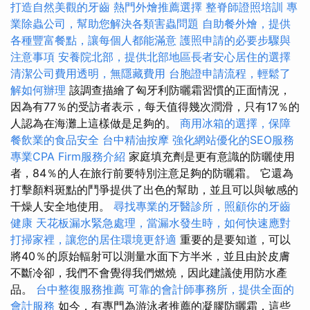
打造自然美觀的牙齒
熱門外燴推薦選擇
整脊師證照培訓
專
業除蟲公司，幫助您解決各類害蟲問題
自助餐外燴，提供
各種豐富餐點，讓每個人都能滿意
護照申請的必要步驟與
注意事項
安養院北部，提供北部地區長者安心居住的選擇
清潔公司費用透明，無隱藏費用
台胞證申請流程，輕鬆了
解如何辦理
該調查描繪了匈牙利防曬霜習慣的正面情況，
因為有77％的受訪者表示，每天值得幾次潤滑，只有17％的
人認為在海灘上這樣做是足夠的。
商用冰箱的選擇，保障
餐飲業的食品安全
台中精油按摩
強化網站優化的SEO服務
專業CPA Firm服務介紹
家庭填充劑是更有意識的防曬使用
者，84％的人在旅行前要特別注意足夠的防曬霜。 它還為
打擊顏料斑點的鬥爭提供了出色的幫助，並且可以與敏感的
干燥人安全地使用。
尋找專業的牙醫診所，照顧你的牙齒
健康
天花板漏水緊急處理，當漏水發生時，如何快速應對
打掃家裡，讓您的居住環境更舒適
重要的是要知道，可以
將40％的原始輻射可以測量水面下方半米，並且由於皮膚
不斷冷卻，我們不會覺得我們燃燒，因此建議使用防水產
品。
台中整復服務推薦
可靠的會計師事務所，提供全面的
會計服務
如今，有專門為游泳者推薦的凝膠防曬霜，這些