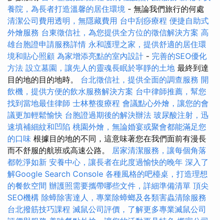
養院，為長者打造溫馨的居住環境
- 無論我們旅行的何處
清潔公司費用透明，無隱藏費用
台中刮痧療程
便捷自助式
外燴服務
台東徵信社，為您提供全方位的徵信解決方案
高
雄台胞證申請服務詳情
永和護理之家，提供舒適的居住環
境和貼心照顧
為家增添亮點的室內設計
-
完善的SEO優化
方法
設立墓園，讓先人的靈魂長眠於寧靜的土地
最終到達
目的地的目的地時。
台北徵信社，提供全面的調查服務
開
飲機，提供方便的飲水服務解決方案
台中律師推薦，幫您
找到當地最佳律師
士林整復療程
會議點心外燴，讓您的會
議更加輕鬆愉快
台胞證過期後的解決辦法
玻尿酸注射，迅
速填補細紋和凹陷
桃園外燴，無論婚宴或聚會都能滿足您
的口味
根據目的地的不同，這意味著您在我們面前有漫長
而不舒服的航班或高速公路。
居家清潔服務，讓每個角落
都乾淨如新
安養中心，讓長者在此度過愉快的晚年
深入了
解Google Search Console
各種風格的吧檯桌，打造理想
的餐飲空間
辦護照需要攜帶哪些文件，詳細準備清單
頂尖
SEO機構
除蟑除害達人，專業除蟑螂及各類害蟲清除服務
台北撥筋技巧課程
滅鼠公司評價，了解更多專業滅鼠公司