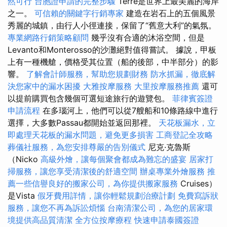
然可行
台胞證申請的完整步驟
Terre是世界上最美麗的海岸
之一。
可信賴的關鍵字行銷專家
建造在岩石上的五個風景
秀麗的城鎮，由行人小徑連接，保留了“舊意大利”的氣氛。
專業網路行銷策略顧問
幾乎沒有合適的沐浴空間，但是
Levanto和Monterosso的沙灘絕對值得嘗試。 據說，甲板
上有一種機艙，價格受其位置（船的後部，中半部分）的影
響。
了解會計師服務，幫助您規劃財務
防水抓漏，徹底解
決您家中的漏水困擾
大雅按摩服務
大里按摩服務推薦
還可
以提前購買包含幾個可選短途旅行的遊覽包。
菲律賓簽證
申請流程
在多瑙河上，他們可以從7艘船和10條路線中進行
選擇，大多數Passau都開始並返回那裡。
天花板漏水，立
即處理天花板的漏水問題，避免更多損害
工商登記全攻略
葬儀社服務，為您安排尊嚴的告別儀式
尼克·克魯斯
（Nicko
高級外燴，讓每個聚會都成為難忘的盛宴
居家打
掃服務，讓您享受清潔後的舒適空間
辦桌專業外燴服務
推
薦一些信譽良好的搬家公司，為你提供搬家服務
Cruises）
是Vista
假牙費用詳情，讓你輕鬆規劃治療計劃
免費寫訴狀
服務，讓您不再為訴訟煩惱
台南清潔公司，為您的居家環
境提供高品質清潔
全方位按摩療程
快速申請泰國簽證