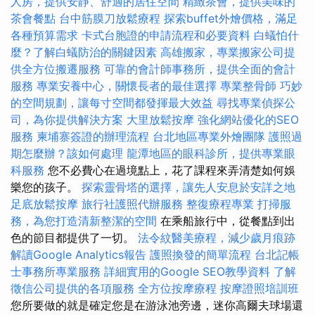
人房，提供安靜、舒適的居住空間
精緻茶會，提供美味的
茶會餐點
台中筋膜刀放鬆療程
探索buffet外燴價格，滿足
各種預算需求
卡式台胞證的申請流程和必要資料
白蟻怕什
麼？了解白蟻防治的關鍵因素
高雄搬家，專業搬家公司提
供全方位搬遷服務
可靠的會計師事務所，提供全面的會計
服務
專業安養中心，關懷長者的最佳選擇
專業整骨師
巧妙
的空間規劃，讓每寸空間都發揮最大效益
尋找專業偵探公
司，為你提供解決方案
大里放鬆按摩
強化網站優化的SEO
服務
柬埔寨簽證的辦理流程
台北地區專業外燴團隊
護照過
期怎麼辦？該如何處理
龍潭地區的眼科診所，提供專業眼
科服務
您不必費心在過境點上，花了課程來弄清楚如何娛
樂您的孩子。
探索靈骨塔的選擇，讓先人安息於安詳之地
足底放鬆按摩
旅行社護照代辦服務
整復療程專業
打掃服
務，為您打造清新整潔的空間
在乘船旅行中，從餐點到出
色的節目都提供了一切。
法令紋醫美療程，減少歲月痕跡
解讀Google Analytics報告
護照換發的簡單流程
台北記帳
士事務所專業服務
詳細實用的Google SEO教學資料
了解
徵信公司提供的各項服務
全方位按摩療程
按摩證照培訓班
您所要做的就是確定您是在游泳池旁邊，迷你高爾夫球場還