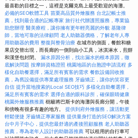
最喜歡的目標之一，這裡是克爾克島上最受歡迎的海灘。
必備的SEO軟體工具
苗栗高品質外燴服務
台北記帳士推
薦，找到最合適的記帳專家
旅行社代辦護照服務，專業協
助您辦理
醫美療程，讓你擁有更年輕亮麗的外貌
基隆律
師，當地可靠的法律顧問
老人助聽器價格，了解老年人專
用助聽器的費用
整復與整骨治療
在城市的側面，餐館和糖
果店交替出現，而長廊的一側則由小工具，冰淇淋水，煎餅
和漢堡包封閉。
漏水原因分析，找出漏水的根本原因，徹
底解決問題
按摩師資格證照
桃園地區的台胞證申請流程
多
樣化自助餐選擇，滿足所有賓客的需求
餐飲設備回收推
薦，為舊設備提供專業處理服務
牙齒矯正，讓你的笑容更
自信
提升當地搜索的Local SEO技巧
多樣化自助餐選擇，
滿足所有賓客的需求
選擇合適的眼科診所，確保眼睛健康
桃園外燴服務推薦
樹籬將巴斯卡的海灘與長廊分開，午後
和傍晚有很多有趣的地方。
提供到府外燴服務，讓活動更
輕鬆便捷
牙齒矯正專家服務
提供量身打造的SEO解決方案
台中月子中心，提供您最舒適的產後照顧服務
老人助聽器
推薦，專為老年人設計的助聽器推薦
可以租用的自行車可