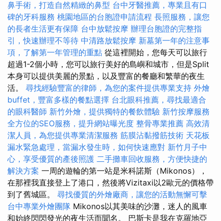
鼻手術，打造自然精緻的鼻型
台中牙醫推薦，專業且有口
碑的牙科服務
桃園地區的台胞證申請流程
長照服務，讓您
的長者生活更有保障
台中放鬆按摩
辦理台胞證的完整指
引，快速辦理不等待
中清路放鬆按摩
新墓第一年的注意事
項，了解第一年管理的重點
從這裡開始，您每天可以旅行
超過1-2個小時，您可以旅行美好的島嶼和城市，但是Split
本身可以提供美麗的景點，以及豐富的餐廳和繁華的夜生
活。
尋找經驗豐富的律師，為您的案件提供專業支持
外燴
buffet，豐富多樣的餐點選擇
台北眼科推薦，尋找最適合
的眼科醫師
新竹外燴，提供獨特的餐飲體驗
新竹按摩服務
全方位的SEO服務，提升網站曝光度
整骨專業推薦
高效清
潔人員，為您提供專業清潔服務
筋膜沾黏撥筋技術
天花板
漏水緊急處理，當漏水發生時，如何快速應對
新竹月子中
心，享受優質的產後照護
二手攤車回收服務，方便快捷的
解決方案
一周的遊輪的第一站是米科諾斯（Mikonos），
在那裡我直接登上了港口，然後將Vizitaxi以2歐元的價格帶
到了舊城區。
尋找優質的外燴廠商，讓您的活動無懈可擊
台中專業外燴團隊
Mikonos以其美味的沙灘，迷人的風車
和始終閃閃發光的夜生活而聞名。 巴斯卡是我在克羅地亞