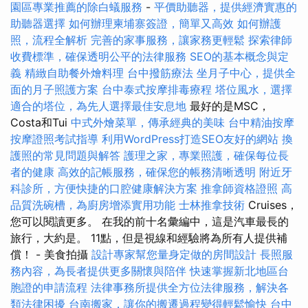
園區專業推薦的除白蟻服務
-
平價助聽器，提供經濟實惠的
助聽器選擇
如何辦理柬埔寨簽證，簡單又高效
如何辦護
照，流程全解析
完善的家事服務，讓家務更輕鬆
探索律師
收費標準，確保透明公平的法律服務
SEO的基本概念與定
義
精緻自助餐外燴料理
台中撥筋療法
坐月子中心，提供全
面的月子照護方案
台中泰式按摩排毒療程
塔位風水，選擇
適合的塔位，為先人選擇最佳安息地
最好的是MSC，
Costa和Tui
中式外燴菜單，傳承經典的美味
台中精油按摩
按摩證照考試指導
利用WordPress打造SEO友好的網站
換
護照的常見問題與解答
護理之家，專業照護，確保每位長
者的健康
高效的記帳服務，確保您的帳務清晰透明
附近牙
科診所，方便快捷的口腔健康解決方案
推拿師資格證照
高
品質洗碗槽，為廚房增添實用功能
士林推拿技術
Cruises，
您可以閱讀更多。 在我的前十名彙編中，這是汽車最長的
旅行，大約是。 11點，但是視線和經驗將為所有人提供補
償！ - 美食拍攝
設計專家幫您量身定做的房間設計
長照服
務內容，為長者提供更多關懷與陪伴
快速掌握新北地區台
胞證的申請流程
法律事務所提供全方位法律服務，解決各
類法律困擾
台南搬家，讓你的搬遷過程變得輕鬆愉快
台中