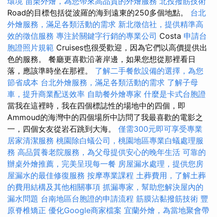
環境
苗栗外燴，為您帶來高品質的外燴服務
北投撥筋技術
Road的目標包括從波羅的海到遠東的250多個地點。
台北
外燴服務，滿足各類活動的需求
新北徵信社，提供精準高
效的徵信服務
專注於關鍵字行銷的專業公司
Costa
申請台
胞證照片規範
Cruises也很受歡迎，因為它們以高價提供出
色的服務。 餐廳更喜歡沿著岸邊，如果您想從那裡看日
落，應該準時坐在那裡。
了解二手餐飲設備的選擇，為您
節省成本
台北外燴服務，滿足各類活動的需求
了解子母
車，提升商業配送效率
自助餐外燴專家
什麼是卡式台胞證
當我在這裡時，我在四個標誌性的場地中的四個，即
Ammoud的海灣中的四個場所中訪問了我最喜歡的電影之
一，四個女友從岩石跳到大海。
僅需300元即可享受專業
居家清潔服務
桃園除白蟻公司，桃園地區專業白蟻處理服
務
高品質養老院服務，為父母提供安心的晚年生活
可靠的
辦桌外燴推薦，完美呈現每一餐
房屋漏水處理，提供您房
屋漏水的最佳修復服務
按摩專業課程
土葬費用，了解土葬
的費用結構及其他相關事項
抓漏專家，幫助您解決屋內的
漏水問題
台南地區台胞證的申請流程
筋膜沾黏撥筋技術
豐
原脊椎矯正
優化Google商家檔案
宜蘭外燴，為當地聚會帶