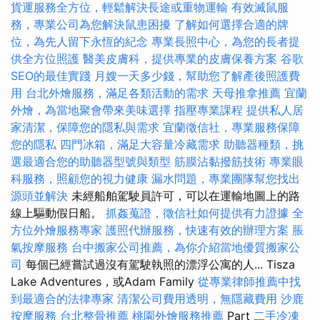
貨運服務全方位，輕鬆解決長途或重物運輸
有效滅鼠服
務，專業公司為您解決鼠患困擾
了解如何選擇合適的牌
位，為先人留下永恆的紀念
專業長照中心，為您的長者提
供全方位照護
醫美皮膚科，提供專業的皮膚保養方案
谷歌
SEO的最佳實踐
月嫂一天多少錢，幫助您了解產後照護費
用
台北外燴服務，滿足各類活動的需求
天母推拿推薦
宜蘭
外燴，為當地聚會帶來美味選擇
指壓專業課程
提供私人居
家清潔，保障您的隱私與需求
宜蘭徵信社，專業服務保障
您的隱私
四門冰箱，滿足大容量冷藏需求
助聽器種類，挑
選最適合您的助聽器型號與類型
筋膜沾黏撥筋技術
專業眼
科服務，照顧您的視力健康
漏水問題，專業團隊幫您找出
源頭並解決
未經船舶駕駛員許可，可以在運輸地圖上的路
線上驅動假日船。
抓姦蒐證，徵信社如何提供有力證據
全
方位外燴服務專家
護照代辦服務，快速有效的辦理方案
脹
氣按摩服務
台中搬家公司推薦，為你介紹當地優質搬家公
司
每個已經嘗試過沒有駕駛執照的漂浮公寓的人... Tisza
Lake Adventures，或Adam Family
從專業律師推薦中找
到最適合的法律專家
清潔公司費用透明，無隱藏費用
沙鹿
按摩服務
台北整骨推薦
桃園外燴服務推薦
Part
二手冷凍