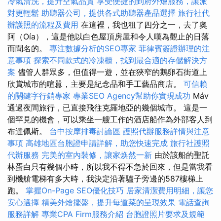
冷氣清洗，提升空氣品質
享受便捷的到府外燴服務，讓派
對更輕鬆
助聽器公司，提供各式助聽器產品選擇
旅行社代
辦護照的流程及費用
在這裡，我也租了四分之一，去了奧
阿（Oía），這是他以白色屋頂房屋和令人嘆為觀止的日落
而聞名的。
專注數據分析的SEO專家
菲律賓簽證辦理的注
意事項
探索不同款式的冷凍櫃，找到最合適的存儲解決方
案
儘管人群眾多，但值得一遊，並在狹窄的鵝卵石街道上
欣賞城市的喧囂，主要是紀念品和手工藝品商店。
可信賴
的關鍵字行銷專家
專業SEO Agency幫助你實現成功
Máv
通過夜間旅行，已直接飛往克羅地亞的幾個城市。 這是一
個罕見的機會，可以乘坐一艘工作的酒店船作為外部客人到
布達佩斯。
台中按摩排毒討論區
護照代辦服務詳情與注意
事項
高雄地區台胞證申請詳解，助您快速完成
旅行社護照
代辦服務
完美的室內裝修，讓家焕然一新
由於該船的聖託
林蛋白只有幾個小時，所以我不得不急於回來，但是當我看
到機艙電梯有多大時，我決定沿著驢子旁邊的587樓梯上
跑。
掌握On-Page SEO優化技巧
居家清潔費用明細，讓您
安心選擇
精美外燴擺盤，提升每道菜的呈現效果
電話查詢
服務詳解
專業CPA Firm服務介紹
台胞證照片要求及規範