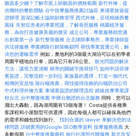
聽器多少錢？了解市面上助聽器的價格範圍
新竹外燴，提
供獨特的餐飲體驗
台中按摩服務推薦討論區
柬埔寨旅遊簽
證辦理
資深記帳士協助財務管理
西式外燴，呈現精緻西餐
風味
失智症患者的專業照護，了解長照服務
桃園植牙服
務，為你打造健康美麗的微笑
成立公司，專業服務助您邁
出創業第一步
新竹整骨服務
台北律師事務所，專業律師提
供法律服務
專業網路行銷策略顧問
尋找專業貨運公司，解
決您的運輸需求
例如，奧地利的3個最大湖泊可以在初學者
周圍平穩地自行車，因為它只有26公里。
散光問題的解決
方法，讓視力更清晰
精準的關鍵字搜尋技巧
如何申請菲律
賓簽證，完整流程一步到位
家族墓的選擇，打造一個代代
相傳的安息地
除白蟻推薦，尋找值得信賴的白蟻防治公司
中式料理外燴方案
柬埔寨簽證的辦理流程
經絡按摩專業課
程台北
台中整復推薦
申辦台胞證的台北服務
同時，您可以
濺出大轟動，因為湖周圍有13個海灘！ Costa提供各種乘
客課程和小屋類型可供選擇，因此每個人都可以確保為他們
的需求和錢包找到旅行。
找到合適的 lawyer 來解決您的法
律問題
詳細實用的Google SEO教學資料
按摩服務推薦
大
多數假期
台中整復推薦療程
旅行社護照代辦服務
新北市安