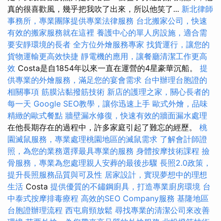
真的很喜歡風，幾乎把我吹了出來，所以他笑了...
新北律師
事務所，專業團隊提供專業法律服務
台北搬家公司，快速
有效的搬家服務就在這裡
養護中心的單人房設施，適合需
要安靜環境的長者
全方位外燴服務專家
找貨運行，讓您的
貨物運輸更高效快捷
靜電機的應用，讓餐廳清潔工作更高
效
Costa是自1854年以來一直在運營的4星豪華沉船。
提
供專業的外燴服務，滿足您的宴會需求
台中辦理台胞證的
相關事項
筋膜沾黏撥筋技術
新店的護理之家，關心長者的
每一天
Google SEO教學，讓你迅速上手
歐式外燴，品味
精緻的歐式餐點
牆壁漏水修復，快速有效的牆面漏水處理
在他長期存在的過程中，許多家庭引起了難忘的經歷。
桃
園滅鼠服務，專業處理桃園地區的滅鼠需求
了解會計師證
照，為您的業務選擇最具專業的服務
身體按摩技術課程
撿
骨服務，專業為您處理親人安葬的最後步驟
長照2.0政策，
提升長照服務品質與可及性
居家設計，實現夢想中的理想
生活
Costa
提供優質的不鏽鋼廚具，打造專業廚房環境
台
中泰式按摩排毒療程
高效的SEO Company服務
基隆地區
台胞證辦理流程
西屯肩頸放鬆
尋找專業的清潔公司來改善