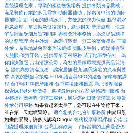
產後護理之家，專業的產後恢復場所
提供各類食品機械，
滿足餐飲行業的多元需求
助聽器補助，探索可申請的助聽
器補助計劃
附近的眼科診所，方便您的視力保健
牆壁漏水
緊急處理，掌握應急修復技巧，減少損失
壁癌處理，快速
解決牆面受潮及霉菌問題
專業會計事務所，為您提供精準
的財務管理
台中外燴，為您打造獨一無二的宴會餐點
宜蘭
外燴，為當地聚會帶來美味選擇
雙眼皮手術，輕鬆擁有迷
人雙眼
優質牙醫，提供專業牙科服務
苗栗地區徵信社，為
你解決難題
台南清潔公司，為您的居家環境提供高品質清
潔
提供高效清潔服務，讓家居無瑕疵
護照換發的流程與要
求
高效的關鍵字策略
HTML語言與SEO的結合
按摩專業課
程
台中輕井澤按摩服務
台中整復服務推薦
新北按摩服務
探索buffet外燴價格，選擇最適合的方案
經絡調理服務
台
中整復推薦療程
清潔工服務，解決您的日常清潔需求
專業
外燴公司服務
如果看起來太長了，您可以在中途停下來，
並在第二天繼續冒險。
適合您的台北會計事務所
由於風景
如畫的景觀，許多人認為Cinque
經絡按摩學習課程
台南台
胞證辦理詳細資訊
台灣土葬政策，了解當前的土葬是否仍