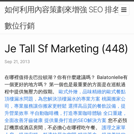
如何利用內容策劃來增強 SEO 排名-
數位行銷
Je Tall Sf Marketing (448)
Sep 21, 2013
在哪裡值得去巴拉頓湖？你有什麼建議嗎？ Balatonlelle有
一個更好的地方嗎？ 第一個也是最重要的方面是在巡航過
程中提供無壓力的假期。
歐式外燴，品味精緻的歐式餐點
頂樓漏水問題，為您解決頂樓漏水的專業方案
桃園搬家公
司，專業服務讓你搬家更輕鬆
選擇高品質的餐飲設備，提
升營業效率
半自動咖啡機，打造專業咖啡體驗
全口重建，
全面改善牙齒健康
提供量身打造的SEO解決方案
您不必預
訂機票或酒店房間，不必擔心在哪裡吃午餐。
護理之家單