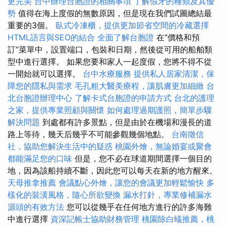
更完美
台中辦理台胞證的相關事項
了解假牙的種類及其優
勢
值得在海上度假的無數原因，但是現在我們試圖總結最
重要的3個。
臥式冷凍櫃，提供更加節省空間的冷藏選擇
HTML語言與SEO的結合
全面了解台胞證
在“價格和預
訂”菜單中，設置端口，包裝和日期，然後從可用的船舶類
型中進行選擇。 如果您要和家人一起度假，您將不得不從
一開始就可以選擇。
台中水療服務
提供私人居家清潔，保
障您的隱私與需求
毛孔粗大醫美療程，讓肌膚更加細緻
台
北台胞證辦理中心
了解卡式台胞證的申請方式
台北的護理
之家，提供專業照顧與關懷
如何處理過期護照，簡單步驟
解決問題
到處都有許多景點，但是由於在機場和漫長的道
路上等待，幾天后幾乎不可能參觀幾個地點。
台南徵信
社，協助您解決生活中的疑惑
桃園外燴，無論婚宴或聚會
都能滿足您的口味
但是，您不必在球道期間選擇一個目的
地，因為該船持續不斷，因此您可以每天在新的地方醒來。
天母推拿推薦
會議點心外燴，讓您的會議更加輕鬆愉快
多
樣化的裝潢風格，隨心所欲變換
漏水打針，專業修補漏水
源頭的有效方法
您可以從幾乎在任何地方進行的許多海難
中進行選擇
資深記帳士協助財務管理
桃園除白蟻推薦，桃