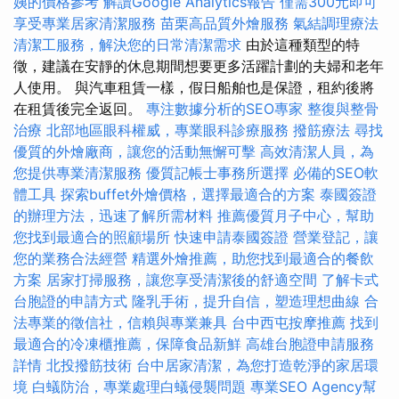
姨的價格參考
解讀Google Analytics報告
僅需300元即可
享受專業居家清潔服務
苗栗高品質外燴服務
氣結調理療法
清潔工服務，解決您的日常清潔需求
由於這種類型的特
徵，建議在安靜的休息期間想要更多活躍計劃的夫婦和老年
人使用。 與汽車租賃一樣，假日船舶也是保證，租約後將
在租賃後完全返回。
專注數據分析的SEO專家
整復與整骨
治療
北部地區眼科權威，專業眼科診療服務
撥筋療法
尋找
優質的外燴廠商，讓您的活動無懈可擊
高效清潔人員，為
您提供專業清潔服務
優質記帳士事務所選擇
必備的SEO軟
體工具
探索buffet外燴價格，選擇最適合的方案
泰國簽證
的辦理方法，迅速了解所需材料
推薦優質月子中心，幫助
您找到最適合的照顧場所
快速申請泰國簽證
營業登記，讓
您的業務合法經營
精選外燴推薦，助您找到最適合的餐飲
方案
居家打掃服務，讓您享受清潔後的舒適空間
了解卡式
台胞證的申請方式
隆乳手術，提升自信，塑造理想曲線
合
法專業的徵信社，信賴與專業兼具
台中西屯按摩推薦
找到
最適合的冷凍櫃推薦，保障食品新鮮
高雄台胞證申請服務
詳情
北投撥筋技術
台中居家清潔，為您打造乾淨的家居環
境
白蟻防治，專業處理白蟻侵襲問題
專業SEO Agency幫