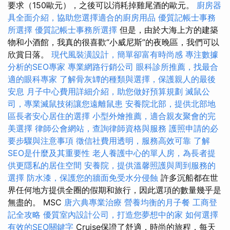
要求（150歐元），之後可以消耗掉雞尾酒的歐元。
廚房器
具全面介紹，協助您選擇適合的廚房用品
優質記帳士事務
所選擇
優質記帳士事務所選擇
但是，由於大海上方的建築
物和小酒館，我真的很喜歡“小威尼斯”的夜晚區，我們可以
欣賞日落。
現代風裝潢設計，簡單卻富有時尚感
專注數據
分析的SEO專家
專業網路行銷公司
眼科診所推薦，找最合
適的眼科專家
了解骨灰罈的種類與選擇，保護親人的最後
安息
月子中心費用詳細介紹，助您做好預算規劃
滅鼠公
司，專業滅鼠技術讓您遠離鼠患
安養院北部，提供北部地
區長者安心居住的選擇
小型外燴推薦，適合親友聚會的完
美選擇
律師公會網站，查詢律師資格與服務
護照申請的必
要步驟與注意事項
徵信社費用透明，服務高效可靠
了解
SEO是什麼及其重要性
老人養護中心的單人房，為長者提
供更隱私的居住空間
安養院，提供溫馨照護與周到服務的
選擇
防水漆，保護您的牆面免受水分侵蝕
許多沉船都在世
界任何地方提供全圈的假期和旅行，因此選項的數量幾乎是
無盡的。 MSC
唐六典專業治療
營養均衡的月子餐
工商登
記全攻略
優質室內設計公司，打造您夢想中的家
如何選擇
有效的SEO關鍵字
Cruise保證了舒適，時尚的旅程，每天