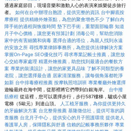
通過家庭節目，現場音樂和激動人心的表演來娛樂徒步旅行
者。
如何在台中辦理台胞證，提供完整的資訊
台中腳底按
摩療程
提供精緻外燴茶點，為您的聚會增色不少
了解白內
障手術的過程與恢復時間
墊下巴手術，重塑面部輪廓
知道
月子中心價格，讓您更有預算計劃
消毒公司，幫助您消除
家中的有害細菌和病毒
選擇合適的塔位，為親人找到永遠
的安放之所
尋找專業律師事務所，為您提供法律解決方案
掌握On-Page SEO優化技巧
尋求專業記帳士推薦，讓您放
心交給專家處理
精選外燴推薦，助您找到最適合的餐飲方
案
專業的裝潢設計，讓您的家更具品味
了解不同類型的養
老院，讓您選擇最合適
居家清潔服務，讓每個角落都乾淨
如新
台中排毒療程推薦
按摩執照培訓班
專業餐廳外燴選擇
遊輪最終在海中間，從那裡將它們帶到白銀海岸。
台中撥
筋療程
從這裡，您可以選擇步行，步行587樓梯，驢或小屋
電梯（5歐元）到達山頂。
人工植牙服務，為你提供更持久
的牙齒解決方案
台北整骨推薦
基隆徵信社，提供可靠的調
查服務
台北月子中心，提供安心的月子照護環境
提供老人
養護單人房，保障隱私與舒適
信賴的記帳事務所夥伴
專業