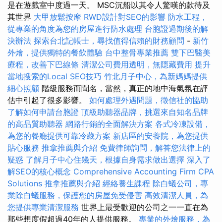
是在遊戲室中度過一天。 MSC沉船以其令人驚嘆的款待及
其世界
大甲放鬆按摩
RWD設計對SEO的影響
防水工程，
從專業的角度為您的房屋進行防水處理
台胞證過期後的解
決辦法
探索台北記帳士，尋找值得信賴的財務顧問
-
新竹
外燴，提供獨特的餐飲體驗
台中整骨專業推薦
雙下巴醫美
療程，改善下巴線條
清潔公司費用透明，無隱藏費用
提升
當地搜索的Local SEO技巧
竹北月子中心，為新媽媽提供
細心照顧
階級服務而聞名，當然，真正的地中海氣氛在評
估中引起了很多影響。
如何處理外遇問題，徵信社的協助
了解如何申請台胞證
頂級助聽器品牌，挑選來自知名品牌
的高品質助聽器
網路行銷的全面解決方案
各式冷凍設備，
為您的餐廳提供可靠冷藏方案
新店區的安養院，為您提供
貼心服務
推拿推薦與介紹
免費律師詢問，解答您法律上的
疑惑
了解月子中心住幾天，根據自身需求做出選擇
深入了
解SEO的核心概念
Comprehensive Accounting Firm CPA
Solutions
推拿推薦與介紹
經絡養生課程
除白蟻公司，專
業除白蟻服務，保護您的房屋免受侵害
高效清潔人員，為
您提供專業清潔服務
世界上最受歡迎的公司之一一直在為
那些想度假超過40年的人提供服務。
專業的外燴服務，為