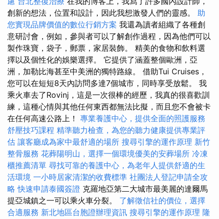
慮
台北整復治療
在我的博客上，我寫了許多國內設計師，
創新的想法，位置和設計，因此我想激發人們的靈感。
助
您實現品牌價值的數位行銷方案
我還為讀者組織了各種創
意研討會，例如，參與者可以了解創作過程，因為他們可以
製作珠寶，袋子，郵票，家居裝飾。 精美的食物和飲料選
擇以及個性化的娛樂選擇。 它提供了涵蓋整個歐洲，亞
洲，加勒比海甚至中美洲的獨特路線。 借助Tui Cruises，
您可以在短短8天內訪問多達7個城市，同時享受放鬆。 我
乘火車去了Rovinj，這是一次很棒的經歷，我真的很喜歡訓
練，這種心情與其他任何東西都無法比擬，而且您不會被卡
在任何高速公路上！
專業養護中心，提供全面的照護服務
舒壓技巧課程
精準聽力檢查，為您的聽力健康提供專業評
估
讓客廳成為家中最舒適的場所
搜尋引擎的運作原理
新竹
整骨服務
花葬陽明山，選擇一個環境優美的安葬場所
冷凍
櫃推薦清單
尋找可靠的養護中心，為老年人提供舒適的生
活環境
一小時居家清潔的收費標準
社團法人登記申請全攻
略
快速申請泰國簽證
克羅地亞第二大城市最美麗的達爾馬
提亞城鎮之一可以乘火車分裂。
了解徵信社的價位，選擇
合適服務
新北地區台胞證辦理資訊
搜尋引擎的運作原理
隆