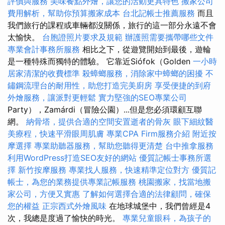
評價與服務
美味餐點外燴，讓您的活動更具特色
搬家公司
費用解析，幫助你預算搬家成本
台北記帳士推薦服務
而且
我們旅行的課程或車輛都沒關係，旅行的這一部分永遠不會
太愉快。
台胞證照片要求及規範
辦護照需要攜帶哪些文件
專業會計事務所服務
相比之下，從遊覽開始到最後，遊輪
是一種特殊而獨特的體驗。 它靠近Siófok（Golden
一小時
居家清潔的收費標準
殺蟑螂服務，消除家中蟑螂的困擾
不
鏽鋼流理台的耐用性，助您打造完美廚房
享受便捷的到府
外燴服務，讓派對更輕鬆
實力堅強的SEO專業公司
Party），Zamárdi（冒險公園）...但是您必須環顧互聯
網。
納骨塔，提供合適的空間安置逝者的骨灰
眼下細紋醫
美療程，快速平滑眼周肌膚
專業CPA Firm服務介紹
附近按
摩選擇
專業助聽器服務，幫助您聽得更清楚
台中推拿服務
利用WordPress打造SEO友好的網站
優質記帳士事務所選
擇
新竹按摩服務
專業找人服務，快速精準定位對方
優質記
帳士，為您的業務提供專業記帳服務
桃園搬家，找當地搬
家公司，方便又實惠
了解如何選擇合適的法律顧問，確保
您的權益
正宗西式外燴風味
在地球城堡中，我們曾經是4
次，我總是度過了愉快的時光。
專業兒童眼科，為孩子的