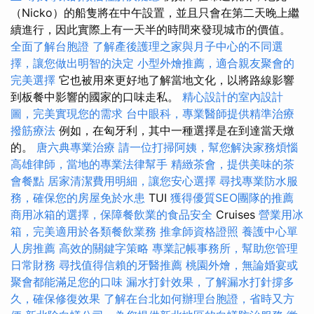
（Nicko）的船隻將在中午設置，並且只會在第二天晚上繼
續進行，因此實際上有一天半的時間來發現城市的價值。
全面了解台胞證
了解產後護理之家與月子中心的不同選
擇，讓您做出明智的決定
小型外燴推薦，適合親友聚會的
完美選擇
它也被用來更好地了解當地文化，以將路線影響
到板餐中影響的國家的口味走私。
精心設計的室內設計
圖，完美實現您的需求
台中眼科，專業醫師提供精準治療
撥筋療法
例如，在匈牙利，其中一種選擇是在到達當天燉
的。
唐六典專業治療
請一位打掃阿姨，幫您解決家務煩惱
高雄律師，當地的專業法律幫手
精緻茶會，提供美味的茶
會餐點
居家清潔費用明細，讓您安心選擇
尋找專業防水服
務，確保您的房屋免於水患
TUI
獲得優質SEO團隊的推薦
商用冰箱的選擇，保障餐飲業的食品安全
Cruises
營業用冰
箱，完美適用於各類餐飲業務
推拿師資格證照
養護中心單
人房推薦
高效的關鍵字策略
專業記帳事務所，幫助您管理
日常財務
尋找值得信賴的牙醫推薦
桃園外燴，無論婚宴或
聚會都能滿足您的口味
漏水打針效果，了解漏水打針撐多
久，確保修復效果
了解在台北如何辦理台胞證，省時又方