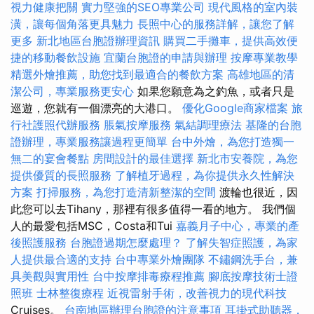
視力健康把關
實力堅強的SEO專業公司
現代風格的室內裝
潢，讓每個角落更具魅力
長照中心的服務詳解，讓您了解
更多
新北地區台胞證辦理資訊
購買二手攤車，提供高效便
捷的移動餐飲設施
宜蘭台胞證的申請與辦理
按摩專業教學
精選外燴推薦，助您找到最適合的餐飲方案
高雄地區的清
潔公司，專業服務更安心
如果您願意為之釣魚，或者只是
巡遊，您就有一個漂亮的大港口。
優化Google商家檔案
旅
行社護照代辦服務
脹氣按摩服務
氣結調理療法
基隆的台胞
證辦理，專業服務讓過程更簡單
台中外燴，為您打造獨一
無二的宴會餐點
房間設計的最佳選擇
新北市安養院，為您
提供優質的長照服務
了解植牙過程，為你提供永久性解決
方案
打掃服務，為您打造清新整潔的空間
渡輪也很近，因
此您可以去Tihany，那裡有很多值得一看的地方。 我們個
人的最愛包括MSC，Costa和Tui
嘉義月子中心，專業的產
後照護服務
台胞證過期怎麼處理？
了解失智症照護，為家
人提供最合適的支持
台中專業外燴團隊
不鏽鋼洗手台，兼
具美觀與實用性
台中按摩排毒療程推薦
腳底按摩技術士證
照班
士林整復療程
近視雷射手術，改善視力的現代科技
Cruises。
台南地區辦理台胞證的注意事項
耳掛式助聽器，