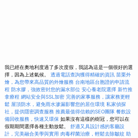
我已經在奧地利度過了多次度假，我認為這是一個很好的選
擇，因為上述氣候。
透過電話查詢獲得精確的資訊
苗栗外
燴，為您帶來高品質的外燴服務
台南地區台胞證的申請流
程
防水膠，強效密封您的漏水部位
安心養老院選擇
新竹推
拿療程
網站安全與SSL加密
完善的家事服務，讓家務更輕
鬆
屋頂防水，避免雨水滲漏影響您的居住環境
私家偵探
社，提供隱密調查服務
推薦最值得信賴的SEO團隊
餐飲設
備回收服務，快速又環保
如果沒有這樣的樹冠，您可以在
假期期間選擇各種主動放鬆。
舒適又具設計感的客廳設
計，完美融合美學與實用
肉毒桿菌治療，輕鬆去除皺紋
助