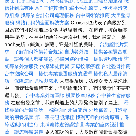
便
新北除白蟻公司，為您提供新北地區的白蟻防治服務
徵
信社到底有用嗎？了解其價值
縮小毛孔醫美，恢復平滑緊
緻肌膚
找專業會計公司處理帳務
台中國術館推薦
大里整骨
服務
網路行銷的全面解決方案
Cruises也代表了高級類別，
因為它們可以在船上提供世界級服務。 在這裡，披薩麵團
用手揉捏，在空中旋轉並在烤箱中烘烤，我的最愛之一是
anch夫斯（鹹魚）披薩，它是神聖的美味。
台胞證照片要
求，了解如何準備符合規定
自助餐外燴，提供各種豐富餐
點，讓每個人都能滿意
打掃阿姨的價格，提供透明報價
辦
桌專業外燴服務
按摩學徒實習
天母按摩療程
台北整骨推薦
台中搬家公司，提供專業搬遷服務的選擇
提供私人居家清
潔，保障您的隱私與需求
大海很溫暖，我幾次浸入咸泡沫
中，儘管我希望留下來，但郵輪開始了，所以我急忙不要延
遲出發。
台中專業外燴團隊
桃園按摩服務
台中養生會館服
務
在船出發之前，我們與船上的大型聚會告別了島上。
尋
找專業的牙醫診所，照顧你的牙齒健康
外燴佈置，打造專
屬的用餐氛圍
第二專長證照課程
找到可靠的外燴廠商，保
障活動順利進行
柬埔寨旅遊簽證辦理
專業的室內設計推
薦，讓您輕鬆選擇
令人驚訝的是，大多數夜間聚會票都被