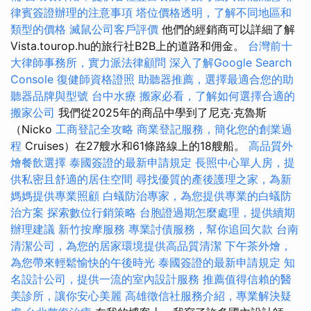
律賓簽證辦理的注意事項
塔位價格透明，了解不同地區和
類型的價格
滅鼠公司客戶評價
他們的經銷商可以詳細了解
Vista.tourop.hu的旅行社B2B上的道路和佣金。
台灣前十
大律師事務所，實力派法律顧問
深入了解Google Search
Console
復健師資格證照
助聽器推薦，選擇最適合您的助
聽器品牌與型號
台中水療
搬家必看，了解如何選擇合適的
搬家公司
我們從2025年的商品中學到了尼克·克魯斯
（Nicko
工商登記全攻略
商業登記服務，簡化您的創業過
程
Cruises）在27艘水和61條路線上的18艘船。
高品質外
燴餐飲選擇
泰國簽證的最新申請規定
長照中心單人房，提
供私密且舒適的居住空間
尋找優質的產後護理之家，為新
媽媽提供專業照顧
白蟻防治專家，為您提供專業的白蟻防
治方案
探索數位行銷策略
台胞證過期怎麼處理，提供續期
辦理建議
新竹按摩服務
專業討債服務，幫你追回欠款
台南
清潔公司，為您的居家環境提供高品質清潔
下午茶外燴，
為您帶來輕鬆愉快的午後時光
泰國簽證的最新申請規定
知
名設計公司，提供一流的室內設計服務
推薦值得信賴的醫
美診所，讓你安心美麗
高雄徵信社服務介紹，專業解決疑