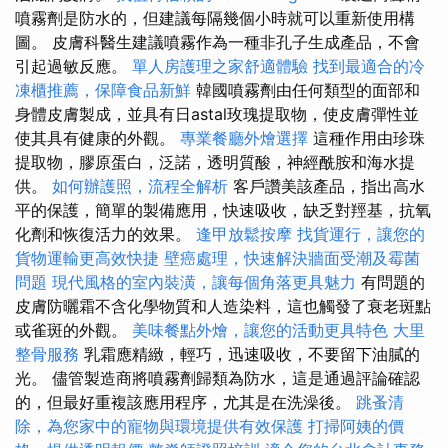
噴霧劑是防水的，但建議每隔幾個小時就可以重新使用構
圖。 皮膚科醫生建議噴霧作為一種非孔子生成產品，不會
引起過敏反應。
單人房護理之家舒適體驗
找到最適合的冷
凍櫃推薦，保障食品新鮮
韓國噴霧劑由任何類型的面部和
身體皮膚製成，並具有日astal玫瑰提取物，使皮膚彈性並
使其具有健康的外觀。
專業餐廳外燴選擇
這種作用由珍珠
提取物，膠原蛋白，泛諾，透明質酸，神經酰胺和海水提
供。
如何辦護照，流程全解析
客戶讚美該產品，指出高水
平的保護，簡單的製備應用，快速吸收，缺乏對羥基，抗氧
化劑和恢復活力的效果。
逢甲放鬆按摩
找貨運行，讓您的
貨物運輸更高效快捷
壁癌處理，快速解決牆面受潮及霉菌
問題
現代風格的室內裝潢，讓每個角落更具魅力
有問題的
皮膚防曬霜不含化學物質和人造染料，這也觸發了衰老斑點
或雀斑的外觀。
美味餐點外燴，讓您的活動更具特色
大里
整骨服務
乳霜應精緻，輕巧，迅速吸收，不要留下油膩的
光。 儘管製造商將噴霧劑歸類為防水，這是通過評論確認
的，但最好重複該應用程序，尤其是在洗澡後。
跳蚤清
除，為您家中的寵物與環境提供有效保護
打掃阿姨的價