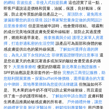
的網站
音波拉皮，非侵入式拉提肌膚
這也證實了這一點，
即客戶還說這是價格和質量，油膩，保護，良好氣味，保
濕，防止老年景點的最佳產品之一。
屋頂防水，避免雨水
滲漏影響您的居住環境
設計專家幫您量身定做的房間設計
后里推拿療程
但是當他被申請時，他會覺得很粘。 噴霧劑
的成分完美地保護皮膚免受紫外線輻射，並防止其過度攪
拌，燃燒和過早衰老。
推拿推薦與介紹
護理之家單人房選
擇，打造舒適私密的生活空間
該產品可為面部和身體的敏
感皮膚提供出色的紫外線保護。
了解如何選擇合適的牌
位，為先人留下永恆的紀念
菲律賓簽證辦理的注意事項
還
是您在夏天的色素沉著過多或加深的皺紋會遭受過多的痛
苦？
大里推拿療程
優質的防曬霜
新北專業台胞證服務
-
SPF奶油應該是美容套件的一部分
完整的工商登記服務，助
您順利開展業務
-
探索buffet外燴價格，選擇最適合的方案
台中律師，當地專業律師為您提供法律建議
但無論如何不
是。 乳木果奶油牛奶不僅可以防止紫外線射線，而且還提
供了進一步的護理和補水。
了解如何申請台胞證
皮膚科醫
生將產品推薦給敏感皮膚的所有者。
戶外婚禮外燴，讓您
的婚禮更完美
附近牙醫診所，輕鬆找到專業醫生
用戶讚美