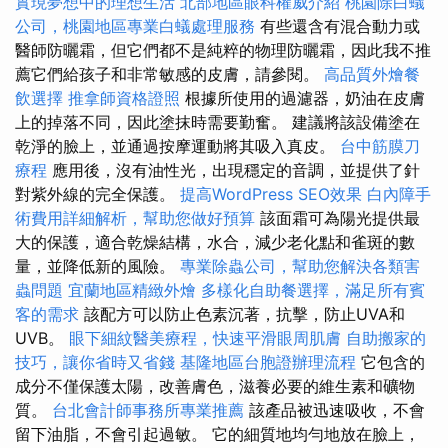
實現夢想中的理想生活
北部地區眼科權威介紹
桃園除白蟻
公司，桃園地區專業白蟻處理服務
有些還含有混合動力或
醫師防曬霜，但它們都不是純粹的物理防曬霜，因此我不推
薦它們給孩子和非常敏感的皮膚，請參閱。
高品質外燴餐
飲選擇
推拿師資格證照
根據所使用的過濾器，奶油在皮膚
上的掉落不同，因此塗抹時需要勤奮。 建議將該設備塗在
乾淨的臉上，並通過按摩運動將其吸入真皮。
台中筋膜刀
療程
應用後，沒有油性光，出現穩定的音調，並提供了針
對紫外線的完全保護。
提高WordPress SEO效果
白內障手
術費用詳細解析，幫助您做好預算
該面霜可為陽光提供最
大的保護，適合乾燥結構，水合，減少老化點和雀斑的數
量，並降低新的風險。
專業除蟲公司，幫助您解決各類害
蟲問題
宜蘭地區精緻外燴
多樣化自助餐選擇，滿足所有賓
客的需求
該配方可以防止色素沉著，抗擊，防止UVA和
UVB。
眼下細紋醫美療程，快速平滑眼周肌膚
自助搬家的
技巧，讓你省時又省錢
基隆地區台胞證辦理流程
它包含的
成分不僅保護太陽，改善膚色，滋養必要的維生素和礦物
質。
台北會計師事務所專業推薦
該產品被迅速吸收，不會
留下油脂，不會引起過敏。 它的細質地均勻地放在臉上，