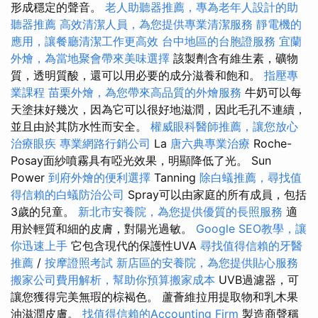
形成穩定的聲音。
老人助聽器推薦，專為老年人設計的助
聽器推薦
高效清潔人員，為您提供專業清潔服務
靜電機的
應用，讓餐廳清潔工作更高效
台中地區的台胞證服務
宜蘭
外燴，為當地聚會帶來美味選擇
該製劑含有維生素，礦物
質，透明質酸，還可以用必要的成分滋養和飽和。
指壓專
業課程
苗栗外燴，為您帶來高品質的外燴服務
牛奶可以每
天塗抹好幾次，因為它可以很好地滋潤，因此毛孔不連續，
並且由於其防水性而安全。
權威眼科醫師推薦，讓您放心
治療眼疾
專業網路行銷公司
La
唐六典專業治療
Roche-
Posay面紗噴霧具有啞光效果，明顯降低了光。 Sun
Power
到府外燴的便利選擇
Tanning
除白蟻推薦，尋找值
得信賴的白蟻防治公司
Spray可以由家庭的所有成員，包括
3歲的兒童。
新北市安養院，為您提供優質的長照服務
適
用於輕質和細的皮膚，對陽光過敏。
Google SEO教學，讓
你迅速上手
它包含現代的保護性UVA
尋找值得信賴的牙醫
推薦
/
按摩證照考試
新店區的安養院，為您提供貼心服務
搬家公司費用解析，幫助你預算搬家成本
UVB過濾器，可
讓您獲得完美無瑕的棕褐色。 蘆薈維拉用提取物和乳木果
油滋潤皮膚。
找值得信賴的Accounting Firm
製造商聲稱