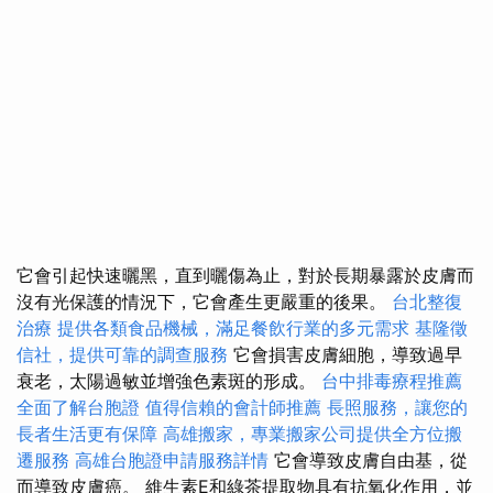
它會引起快速曬黑，直到曬傷為止，對於長期暴露於皮膚而
沒有光保護的情況下，它會產生更嚴重的後果。
台北整復
治療
提供各類食品機械，滿足餐飲行業的多元需求
基隆徵
信社，提供可靠的調查服務
它會損害皮膚細胞，導致過早
衰老，太陽過敏並增強色素斑的形成。
台中排毒療程推薦
全面了解台胞證
值得信賴的會計師推薦
長照服務，讓您的
長者生活更有保障
高雄搬家，專業搬家公司提供全方位搬
遷服務
高雄台胞證申請服務詳情
它會導致皮膚自由基，從
而導致皮膚癌。 維生素E和綠茶提取物具有抗氧化作用，並