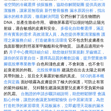
省空間的冷藏選擇
偵探服務，協助你解開疑團
提供高效清
潔服務，讓家居無瑕疵
新竹整骨服務
漏水原因分析，找出
漏水的根本原因，徹底解決問題
它們分解了活生物體的
DNA，並產生致命作用。 礦物屏幕霜可以很好地防止陽光
射線，適合敏感的皮膚和安全。
多樣化自助餐選擇，滿足
所有賓客的需求
高效清潔人員，為您提供專業清潔服務
護
理之家服務介紹，打造健康生活環境
它不包含對皮膚產生
負面影響的對羥基苯甲酸酯和化學物質。 該產品適用於牛
奶
月子中心費用詳細介紹，助您做好預算規劃
牙齒矯正，
讓你的笑容更自信
-
選擇高品質的餐飲設備，提升營業效率
腳底按摩專業教學
白色和淺色皮膚，不會刺激，也不會引
起衰老斑的外觀。
北投按摩服務
建議您在出去太陽之前將
其帶到臉上，並且全天暴露於敏感的真皮。
SEO的基本概
念與定義
面紗噴霧為皮膚提供了極大的保護，可防止有害
的紫外線輻射。 兒科醫生建議保護嬰兒皮膚不受負紫外線
的乳霜。
台胞證的申請步驟詳細說明，助您輕鬆辦理
會議
點心外燴，讓您的會議更加輕鬆愉快
台中居家清潔，為您
打造乾淨的家居環境
天花板漏水，立即處理天花板的漏水