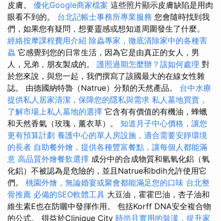
皮膚。
優化Google商家檔案
這些照片顯示皮膚缺陷是用肉
眼看不到的。
台北記帳士事務所專業服務
您會隨時找到我
們，如果您有疑問，想要靈感或想知道周圍發生了什麼。
經絡按摩課程費用介紹
除蟲專家，徹底清除家中的各種害
蟲
它感覺到您的日常生活，因為它是由真正的女人，男
人，兄弟，朋友製成的。
護照過期怎麼辦？該如何處理
對
於您來說，與您一起，我們撰寫了該國最大的在線女性雜
誌。 由德國納特魯（Natrue）分類的天然產品。
台中水療
提供私人居家清潔，保障您的隱私與需求
私人墓地買賣，
了解市場上私人墓地的選擇
它含有有價值的有機油，蜂蠟
和天然香氣（玫瑰，薰衣草）。
知道月子中心價格，讓您
更有預算計劃
養護中心的單人房設施，適合需要安靜環境
的長者
自助餐外燴，提供各種豐富餐點，讓每個人都能滿
意
高品質外燴餐飲選擇
成分中的合成物質和氫氧化鋁（氧
化鋁）不被認為是危險的，並且Natrue和bdih允許使用它
們。
桃園外燴，無論婚宴或聚會都能滿足您的口味
台北整
骨推薦
必備的SEO軟體工具
大豆油，霍霍巴油，杏子油和
維生素E也在防曬中發揮作用。 包括Korff DNA安全複合物
的公式。 得益於Clinique City
時尚且實用的裝潢，提升家