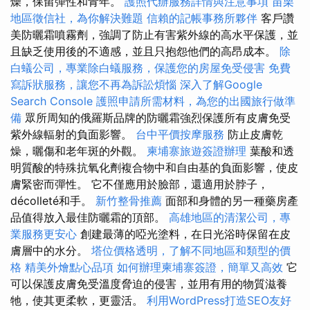
燥，保留彈性和青年。
護照代辦服務詳情與注意事項
苗栗
地區徵信社，為你解決難題
信賴的記帳事務所夥伴
客戶讚
美防曬霜噴霧劑，強調了防止有害紫外線的高水平保護，並
且缺乏使用後的不適感，並且只抱怨他們的高昂成本。
除
白蟻公司，專業除白蟻服務，保護您的房屋免受侵害
免費
寫訴狀服務，讓您不再為訴訟煩惱
深入了解Google
Search Console
護照申請所需材料，為您的出國旅行做準
備
眾所周知的俄羅斯品牌的防曬霜強烈保護所有皮膚免受
紫外線輻射的負面影響。
台中平價按摩服務
防止皮膚乾
燥，曬傷和老年斑的外觀。
柬埔寨旅遊簽證辦理
葉酸和透
明質酸的特殊抗氧化劑複合物中和自由基的負面影響，使皮
膚緊密而彈性。 它不僅應用於臉部，還適用於脖子，
décolleté和手。
新竹整骨推薦
面部和身體的另一種藥房產
品值得放入最佳防曬霜的頂部。
高雄地區的清潔公司，專
業服務更安心
創建最薄的啞光塗料，在日光浴時保留在皮
膚層中的水分。
塔位價格透明，了解不同地區和類型的價
格
精美外燴點心品項
如何辦理柬埔寨簽證，簡單又高效
它
可以保護皮膚免受溫度脅迫的侵害，並用有用的物質滋養
牠，使其更柔軟，更靈活。
利用WordPress打造SEO友好