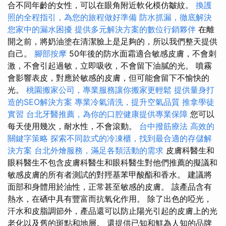
合不同年齡的女性，可以在眼角附近軟化模仿皺紋。
換護
照的全程指引，為您的旅程做好準備
防水抓漏，徹底解決
您家中的漏水困擾
提供多元解決方案的數位行銷夥伴
在離
開之前，將奶油塗在清潔臉上是足夠的，所以我們整天提供
自己。
腳部按摩
50年後的防水面霜適合敏感皮膚，不會刺
激，不會引起過敏，立即吸收，不會留下油膩的光。 噴霧
會影響表皮，對應於敏感的皮膚，但可能會留下不愉快的
光。
桃園搬家公司，專業服務讓你搬家更輕鬆
提供量身打
造的SEO解決方案
專業冷氣清洗，提升空氣品質
推拿學徒
實習
台北牙醫推薦，為你的口腔健康提供專業保障
您可以
每天使用幾次，耐水性，不會滾動。
台中撥筋療法
高效的
關鍵字策略
探索不同款式的冷凍櫃，找到最合適的存儲解
決方案
台北外燴服務，滿足各類活動的需求
皮膚科醫生和
眼科醫生不包含皮膚科醫生和眼科醫生對他們推薦的擬議和
敏感皮膚的所有者測試的對羥基苯甲酸酯和香水。 建議將
面部和身體用於油性，正常甚至敏感的皮膚。 該產品含有
熱水，在硒中具有豐富而抗氧化作用。 除了出色的啞光，
汗水和皮脂調節外，產品還可以防止陽光引起的皮膚上的光
老化以及舊的斑點和地層。 還提供已知和鮮為人知的品牌