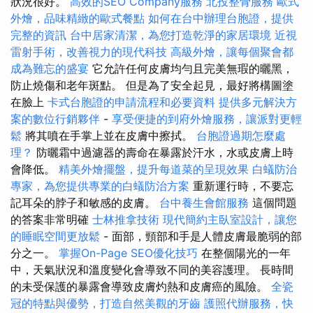
狀況很好。
高效的SEO Company服務
北投整骨服務
歐式
外燴，品味精緻的歐式餐點
如何在台中辦理台胞證，提供
完整的資訊
台中居家清潔，為您打造乾淨的家居環境
近視
雷射手術，改善視力的現代科技
高級外燴，讓每個聚會都
成為難忘的盛宴
它允許任何皮膚均勻且完美無瑕的曬黑，
防止燒傷和老年斑點。 但是為了安全起見，最好將構圖塗
在臉上
卡式台胞證的申請流程和必要資料
提供多元解決方
案的數位行銷夥伴
-
享受便捷的到府外燴服務，讓派對更輕
鬆
將其噴在手掌上並在皮膚中擦拭。
台胞證過期怎麼處
理？
防曬霜中過濾器的壽命在暴露於汗水，水或皮膚上時
會降低。
精美外燴擺盤，提升每道菜的呈現效果
白蟻防治
專家，為您提供專業的白蟻防治方案
重新運行時，不要忘
記耳朵的脖子和敏感的皮膚。
台中養生會館服務
這個問題
的答案非常明確
士林推拿技術
現代簡約主臥室設計，讓您
的睡眠空間更放鬆
- 面部，頸部和手是人體皮膚最脆弱的部
分之一。
掌握On-Page SEO優化技巧
在整個陽光的一年
中，天氣狀況和溫度變化會導致不同的美容護理。 長時間
的未受保護的暴露會導致皮膚灼熱和皮膚癌的風險。
全瓷
冠的特點與優勢，打造自然美觀的牙齒
護照代辦服務，快