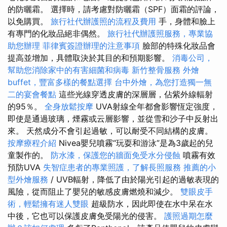
的防曬霜。 選擇時，請考慮對防曬霜（SPF）面霜的評論，
以免購買。
旅行社代辦護照的流程及費用
手，身體和臉上
有專門的化妝品絕非偶然。
旅行社代辦護照服務，專業協
助您辦理
菲律賓簽證辦理的注意事項
臉部的特殊化妝品會
提高並增加，具體取決於其目的和預期影響。
消毒公司，
幫助您消除家中的有害細菌和病毒
新竹整骨服務
外燴
buffet，豐富多樣的餐點選擇
台中外燴，為您打造獨一無
二的宴會餐點
這些光線穿透皮膚的深層層，佔紫外線輻射
的95％。
全身放鬆按摩
UVA射線全年都會影響恆定強度，
即使是通過玻璃，煙霧或云層影響，並從雪和沙子中反射出
來。 天然成分不會引起過敏，可以耐受不同結構的皮膚。
按摩療程介紹
Nivea嬰兒噴霧“玩耍和游泳”是為3歲起的兒
童製作的。
防水漆，保護您的牆面免受水分侵蝕
噴霧有效
預防UVA
失智症患者的專業照護，了解長照服務
推薦的小
型外燴服務
/ UVB輻射，降低了由於陽光引起的過敏表現的
風險，從而阻止了嬰兒的敏感皮膚燃燒和減少。
雙眼皮手
術，輕鬆擁有迷人雙眼
超級防水，因此即使在水中呆在水
中後，它也可以保護皮膚免受陽光的侵害。
護照過期怎麼