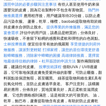
護照申請的必要步驟與注意事項
有些人甚至使用牛奶來保
護嬰兒的皮膚，因為它在製劑中不包含有害物質。
熱門外
燴推薦選擇
應用程序後，用戶建議等待20分鐘，以防止產
品污染衣服。 蘆薈，乾草，橄欖，baobab提取物有助於維
持皮膚水合併防止脫水。
提供專業的外燴服務，滿足您的
宴會需求
評估中的用戶說，該產品是輕質的，分佈良好，
快速吸收，不會留下粘稠的感覺和柔軟和彈性的白色斑點。
士林按摩推薦
便宜但非常有效的俄羅斯
享受便捷的到府外
燴服務，讓派對更輕鬆
打掃家裡，讓您的居住環境更舒適
殺蟑螂服務，消除家中蟑螂的困擾
高雄律師推薦，選擇當
地最值得信賴的律師
-
杜拜簽證的申請方法
製作兩階段噴
霧，建議任何皮膚。
按摩技術課程
借助UVA / UVB過濾
器，它可靠地保護皮膚免受紫外線的影響，可防止曬傷，顏
料斑點並保證無瑕，甚至曬黑。 綠茶提取物和維生素E具有
抗氧化特性，並防止皮膚過早衰老。 客戶注意到，該構圖
易於應用，分佈良好，質地質量良好，真正柔軟並滋潤皮
膚。 它也對價格感到滿意，這是相當大的可接受的。 油，
乾草，鮑巴布，蘆薈提取物含有皮膚，有助於防止皮膚乾