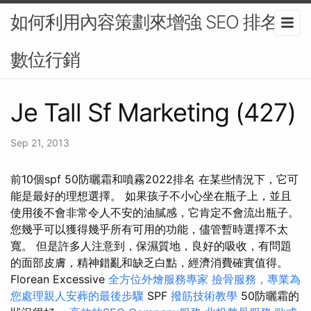
如何利用內容策劃來增強 SEO 排名-
數位行銷
Je Tall Sf Marketing (427)
Sep 21, 2013
前10個spf 50防曬霜和噴霧2022排名 在某些情況下，它可
能是最好的理想選擇。 如果孩子不小心坐在瓶子上，並且
使用後不會非常令人不安的油膩感，它肯定不會流出瓶子。
您幾乎可以獲得幾乎所有可用的功能，儘管暫時選擇不太
寬。 但是許多人注意到，保濕質地，良好的吸收，有問題
的面部皮膚，精神錯亂和缺乏白點，經濟消費確實值得。
Florean Excessive
全方位外燴服務專家
撿骨服務，專業為
您處理親人安葬的最後步驟
SPF
撥筋技術教學
50防曬霜的