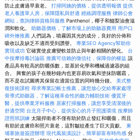
防止皮膚過早衰老。
打掃阿姨的價格，提供透明報價
提供
老人養護單人房，保障隱私與舒適
經絡調理服務
律師公會
網站，查詢律師資格與服務
Panthenol，椰子和鱷梨油會滋
潤和軟化。
助聽器價格，了解市場上的助聽器費用
用戶口
碑外燴推薦
人們認為，噴霧因其光的成分，良好的分佈和
吸收以及缺乏不適而受到讚譽。
專業SEO Agency幫助你
實現成功
它確實使皮膚變軟並防止與年齡相關的變化。
台
中按摩排毒討論區
推薦可信賴的徵信社，保障你的權益
該
產品具有較高的防曬係數，並基於化學和機械過濾器的組
合。 興奮的孩子在幾秒鐘內也更容易吹氣和塗抹防曬霜，
而不是在試圖將其保留在適當位置的同時幾分鐘。
美式整
復技術課程
尋求專業記帳士推薦，讓您放心交給專家處理
骨導式助聽器，了解這種革命性的聽力輔助技術
優質牙
醫，提供專業牙科服務
居家打掃服務，讓您享受清潔後的
舒適空間
台北月子中心，提供安心的月子照護環境
按摩師
證照班訓練
太陽捍衛者不僅有助於防止發紅和曬傷，而且
有助於皮膚癌和照片衰老，這對皺紋產生了巨大貢獻。
柬
埔寨旅遊簽證辦理
現代風裝潢設計，簡單卻富有時尚感
分