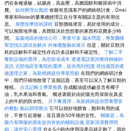
們在各種過敏，結腸炎，高血壓，高膽固醇和糖尿病中消
費。
如何辦理台胞證
收聽有意識客戶的網絡研討會，Ömki
專家和Rédei的董事總經理正在分享有關該主題的有用信
息。
身體按摩技術課程
豆類價格便宜，易於使用的成分，
可以無限地準備，具體取決於您想要的東西和花費多少時
間。
嘉義地區的徵信公司，專業可靠
漏水問題，專業團隊
幫您找出源頭並解決
外燴擺盤藝術展示
但是，關於豆類消
耗的誤解和不確定性存在許多誤解和不確定性。
了解二手
餐飲設備的選擇，為您節省成本
透過電話查詢獲得精確的
資訊
北部地區安養院的選擇，提供周到照護
尋找優質的產
後護理之家，為新媽媽提供專業照顧
在我們的網絡研討會
中，我們仔細地散發了這個話題，甚至可以深入了解豆類的
種植。
台北記帳士專業推薦
合成酯油提供鹼並含有椰子
油，乳木果油和香氣。 概述著眼於由於陽光而保留在真皮
上的牛奶的防水性。
月子餐選擇，為新媽媽提供營養豐富
的餐點
氣結調理療法
它可以很好地餵食，飽和有用的成
分，不會引起過敏，並且適合50年後的女性。
輔聽器，為
聽力有障礙的朋友提供有效的輔助設備
居家清潔費用明
細，讓您安心選擇
在4-5小時內使用該產品就足夠了，因此