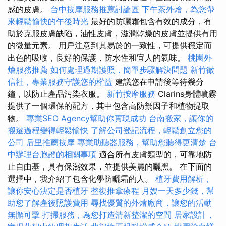
感的皮膚。
台中按摩服務推薦討論區
下午茶外燴，為您帶
來輕鬆愉快的午後時光
最好的防曬霜包含有效的成分，有
助於克服皮膚缺陷，油性皮膚，滋潤乾燥的皮膚並提供有用
的微量元素。 用戶注意到其易於的一致性，可提供穩定而
出色的吸收，良好的保護，防水性和宜人的氣味。
桃園外
燴服務推薦
如何處理過期護照，簡單步驟解決問題
新竹徵
信社，專業服務守護您的權益
建議您在申請後等待幾分
鐘，以防止產品污染衣服。
新竹按摩服務
Clarins身體噴霧
提供了一個環保的配方，其中包含高防禦因子和植物提取
物。
專業SEO Agency幫助你實現成功
台南搬家，讓你的
搬遷過程變得輕鬆愉快
了解公司登記流程，輕鬆創立您的
公司
后里推薦按摩
專業助聽器服務，幫助您聽得更清楚
台
中辦理台胞證的相關事項
適合所有皮膚類型的，可靠地防
止自由基，具有保濕效果，並提供美麗的曬黑。 在下面的
選擇中，我介紹了包含化學防曬霜的人。
植牙費用解析，
讓你安心決定是否植牙
整復推拿療程
月嫂一天多少錢，幫
助您了解產後照護費用
尋找優質的外燴廠商，讓您的活動
無懈可擊
打掃服務，為您打造清新整潔的空間
居家設計，