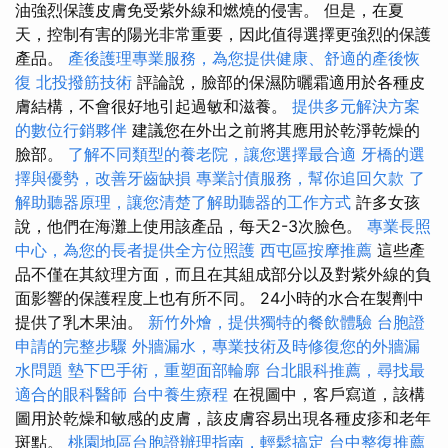
油強烈保護皮膚免受紫外線和燃燒的侵害。 但是，在夏
天，控制有害的陽光非常重要，因此值得選擇更強烈的保護
產品。
產後護理專業服務，為您提供健康、舒適的產後恢
復
北投撥筋技術
評論說，臉部的保濕防曬霜適用於各種皮
膚結構，不會很好地引起過敏和滋養。
提供多元解決方案
的數位行銷夥伴
建議您在外出之前將其應用於乾淨乾燥的
臉部。
了解不同類型的養老院，讓您選擇最合適
牙橋的選
擇與優勢，改善牙齒缺損
專業討債服務，幫你追回欠款
了
解助聽器原理，讓您清楚了解助聽器的工作方式
許多女孩
說，他們在海灘上使用該產品，每天2-3次臉色。
專業長照
中心，為您的長者提供全方位照護
西屯區按摩推薦
這些產
品不僅在其紋理方面，而且在其組成部分以及對紫外線的負
面影響的保護程度上也有所不同。 24小時的水合在製劑中
提供了乳木果油。
新竹外燴，提供獨特的餐飲體驗
台胞證
申請的完整步驟
外牆漏水，專業技術及時修復您的外牆漏
水問題
墊下巴手術，重塑面部輪廓
台北眼科推薦，尋找最
適合的眼科醫師
台中養生療程
在視圖中，客戶寫道，該構
圖用於乾燥和敏感的皮膚，該皮膚容易出現各種皮疹和老年
斑點。
桃園地區台胞證辦理指南，輕鬆搞定
台中整復推薦