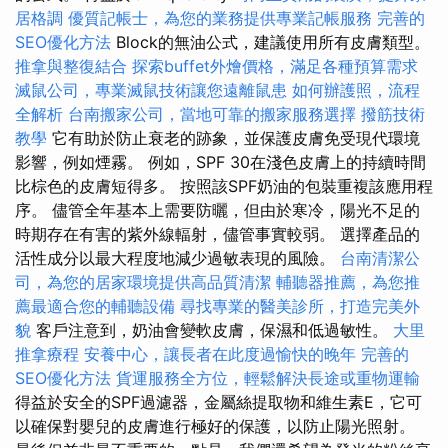
居格調
優質記帳士，為您的業務提供專業記帳服務
完善的
SEO優化方法
Block的無油公式，建議使用所有皮膚類型。
推拿與整復結合
探索buffet外燴價格，滿足各種預算需求
滅鼠公司，專業滅鼠技術讓您遠離鼠患
如何辦護照，流程
全解析
台南搬家公司，當地可靠的搬家服務選擇
撥筋技術
教學
它有助於防止衰老的跡象，並保護皮膚免受現代環境
影響，例如煙霧。 例如，SPF 30在淺色皮膚上的持續時間
比棕色的皮膚短得多。 按照該SPF奶油的包裝重複該應用程
序。 儘管全年基本上需要防曬，但由於寒冷，陽光不足的
時期存在有害的紫外線輻射，儘管事實較弱。 選擇產品的
活性成分以最大程度地減少過敏表現的風險。
台南清潔公
司，為您的居家環境提供高品質清潔
輔聽器推薦，為您推
薦最適合您的輔聽設備
尋找專業的醫美診所，打造完美外
貌
客戶注意到，奶油會變軟皮膚，保濕和低過敏性。
大里
推拿療程
安養中心，讓長者在此度過愉快的晚年
完善的
SEO優化方法
貨運服務全方位，輕鬆解決長途或重物運輸
得益於安全的SPF過濾器，金屬絲提取物和維生素E，它可
以確保對嬰兒的皮膚進行極好的保護，以防止陽光照射。