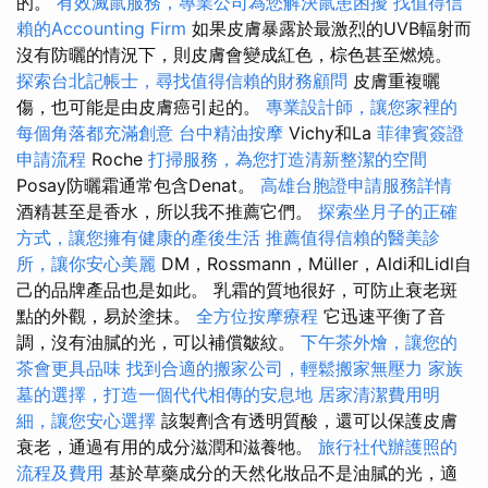
的。
有效滅鼠服務，專業公司為您解決鼠患困擾
找值得信
賴的Accounting Firm
如果皮膚暴露於最激烈的UVB輻射而
沒有防曬的情況下，則皮膚會變成紅色，棕色甚至燃燒。
探索台北記帳士，尋找值得信賴的財務顧問
皮膚重複曬
傷，也可能是由皮膚癌引起的。
專業設計師，讓您家裡的
每個角落都充滿創意
台中精油按摩
Vichy和La
菲律賓簽證
申請流程
Roche
打掃服務，為您打造清新整潔的空間
Posay防曬霜通常包含Denat。
高雄台胞證申請服務詳情
酒精甚至是香水，所以我不推薦它們。
探索坐月子的正確
方式，讓您擁有健康的產後生活
推薦值得信賴的醫美診
所，讓你安心美麗
DM，Rossmann，Müller，Aldi和Lidl自
己的品牌產品也是如此。 乳霜的質地很好，可防止衰老斑
點的外觀，易於塗抹。
全方位按摩療程
它迅速平衡了音
調，沒有油膩的光，可以補償皺紋。
下午茶外燴，讓您的
茶會更具品味
找到合適的搬家公司，輕鬆搬家無壓力
家族
墓的選擇，打造一個代代相傳的安息地
居家清潔費用明
細，讓您安心選擇
該製劑含有透明質酸，還可以保護皮膚
衰老，通過有用的成分滋潤和滋養牠。
旅行社代辦護照的
流程及費用
基於草藥成分的天然化妝品不是油膩的光，適