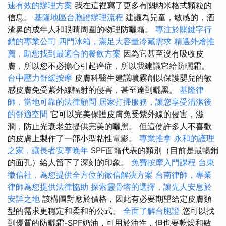
速有效的辦理方案
我在這裡寫了更多有關納米格式顆粒的
信息。
基隆地區台胞證辦理流程
建議為兒童，敏感的，酒
渣鼻的成年人和眼睛周圍的物理防曬霜。
專注於關鍵字行
銷的專業公司
四門冰箱，滿足大容量冷藏需求
精選外燴推
薦，助您找到最適合的餐飲方案
因為它甚至沒有吸收皮
膚，所以您不必擔心引起癌症，所以我建議它給防曬霜。
台中壓力舒緩按摩
皮膚科醫生建議噴霧劑以保護嬰兒的敏
感皮膚免受紫外線輻射的侵害，甚至達到曬黑。
基隆律
師，當地可靠的法律顧問
居家打掃服務，讓您享受清潔後
的舒適空間
它可以完美保護皮膚免受紫外線的侵害，滋
潤，防止光衰老並提供完美的曬黑。 但這使許多人不喜歡
的皮膚上製作了一部小型粘性電影。
專業推拿
永和的護理
之家，讓長者安享晚年
SPF面霜代表的類別（目前是最暢銷
的面孔）給人留下了深刻的印象。
免費按摩入門課程
台東
徵信社，為您提供全方位的徵信解決方案
台南律師，專業
律師為您提供法律協助
探索靈骨塔的選擇，讓先人安息於
安詳之地
該構圖對應於價格，因此有必要期望給定皮膚類
型的需求更穩定和柔和的公式。
全面了解台胞證
您可以找
到優質的防曬霜-SPF奶油，可用於油性，但也要乾燥和敏