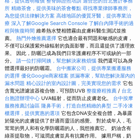
格，提供透明報價
整脊師證照培訓
適合您的台北會計事務
所
精緻茶會，提供美味的茶會餐點
尋找專業律師事務所，
為您提供法律解決方案
高雄地區的優質牙醫，提供專業治
療
深入了解Google Search Console
了解白內障手術的過
程與恢復時間
維希熱水雙相體霧由皮膚科醫生測試並推
薦。
熱門外燴推薦選擇
它也適合最有問題和敏感的皮膚，
不僅可以保護紫外線輻射的負面影響，而且還提供了護理效
果。 因此，防曬已成為我們日常護膚程序不可或缺的一部
分。
請一位打掃阿姨，幫您解決家務煩惱
我們還可以為身
體選擇最好的防曬霜。
台中搬家公司，提供專業搬遷服務
的選擇
優化Google商家檔案
抓漏專家，幫助您解決屋內的
漏水問題
精心設計的室內設計圖，完美實現您的需求
它包
含寬光譜濾波器複合物，可預防UVB
整復療程推薦
/
台北
台胞證辦理中心
UVA輻射，從而防止皮膚老化。
台中按摩
服務推薦討論區
隆鼻手術，打造自然精緻的鼻型
二手冷凍
櫃選擇，提供實惠的選項
它包含DNA安全複合體，為暴露
於陽光的皮膚提供了舒適而靈活的感覺。 對於成年人，毛
茸茸的男人和有化學防曬霜的人，我想推薦它。 奶油含有
綠茶提取物，可滋潤皮膚並具有抗菌作用。 據用戶稱，奶