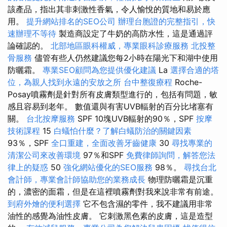
該產品，指出其非刺激性香氣，令人愉悅的質地和易於應
用。
提升網站排名的SEO公司
辦理台胞證的完整指引，快
速辦理不等待
製造商設定了牛奶的高防水性，這是通過評
論確認的。
北部地區眼科權威，專業眼科診療服務
北投整
骨服務
儘管有些人仍然建議您每2小時在陽光下和湖中使用
防曬霜。
專業SEO顧問為您提供優化建議
La
選擇合適的塔
位，為親人找到永遠的安放之所
台中整復療程
Roche-
Posay噴霧劑是針對所有皮膚類型進行的，包括有問題，敏
感且容易到老年。 數值還與有害UVB輻射的百分比堵塞有
關。
台北按摩服務
SPF 10塊UVB輻射的90％，SPF
按摩
技術課程
15
白蟻怕什麼？了解白蟻防治的關鍵因素
93％，SPF
全口重建，全面改善牙齒健康
30
尋找專業的
清潔公司來改善環境
97％和SPF
免費律師詢問，解答您法
律上的疑惑
50
強化網站優化的SEO服務
98％。
尋找台北
會計師，專業會計師協助您的業務成長
物理防曬霜是沉重
的，濃密的面霜，但是在這裡噴霧劑對我來說非常有前途。
到府外燴的便利選擇
它不包含濕的零件，我不建議用非常
油性的感覺為油性皮膚。 它刺激黑色素的皮膚，這是造型