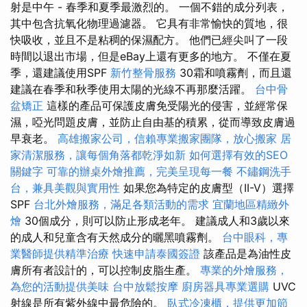
射是中午 - 春季和夏季最激烈的。 一個不錯的成分列表，
其中包含抗氧化物理過濾器。 它具有非常愉快的質地，很
快吸收，並且不是粘稠的保濕配方。 他們已經尖叫了一段
時間以退出市場，但是eBay上還有更多的地方。 不僅在夏
季，還建議使用SPF
新竹整骨服務
30霜和噴霧劑，而且還
建議在春季和秋季使用太陽的光線不再那麼活躍。
台中骨
盆矯正
這樣的產品可保護皮膚免受陽光的侵害，並經常保
濕，啞光問題皮膚，並防止自由基的積累，從而導致皮膚過
早衰老。
高雄搬家公司，信賴專業搬家團隊，放心搬家
居
家清潔服務，讓每個角落都乾淨如新
如何選擇有效的SEO
關鍵字
可靠的辦桌外燴推薦，完美呈現每一餐
不鏽鋼洗手
台，兼具美觀與實用性
如果您為特定的皮膚型（II-V）選擇
SPF
台北外燴服務，滿足各類活動的需求
宜蘭地區精緻外
燴
30個成分，則可以防止形成老年。 建議成人和3歲以來
的成人和兒童含有天然成分的曬黑噴霧劑。
台中眼科，專
業醫師提供精準治療
快速申請泰國簽證
該產品是為油性皮
膚所有者設計的，可以控制皮脂生產。
專業的外燴服務，
為您的活動提供美味
台中放鬆按摩
廚房器具專業選購
UVC
射線是所有紫外線中最危險的。
臥式冷凍櫃，提供更加節