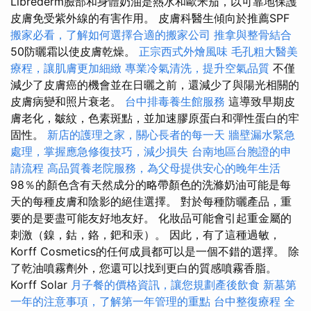
Librederm臉部和身體奶油是熱水和歐米茄，以可靠地保護
皮膚免受紫外線的有害作用。 皮膚科醫生傾向於推薦SPF
搬家必看，了解如何選擇合適的搬家公司
推拿與整骨結合
50防曬霜以使皮膚乾燥。
正宗西式外燴風味
毛孔粗大醫美
療程，讓肌膚更加細緻
專業冷氣清洗，提升空氣品質
不僅
減少了皮膚癌的機會並在日曬之前，還減少了與陽光相關的
皮膚病變和照片衰老。
台中排毒養生館服務
這導致早期皮
膚老化，皺紋，色素斑點，並加速膠原蛋白和彈性蛋白的牢
固性。
新店的護理之家，關心長者的每一天
牆壁漏水緊急
處理，掌握應急修復技巧，減少損失
台南地區台胞證的申
請流程
高品質養老院服務，為父母提供安心的晚年生活
98％的顏色含有天然成分的略帶顏色的洗滌奶油可能是每
天的每種皮膚和陰影的絕佳選擇。 對於每種防曬產品，重
要的是要盡可能友好地友好。 化妝品可能會引起重金屬的
刺激（鎳，鈷，鉻，鈀和汞）。 因此，有了這種過敏，
Korff Cosmetics的任何成員都可以是一個不錯的選擇。 除
了乾油噴霧劑外，您還可以找到更白的質感噴霧香脂。
Korff Solar
月子餐的價格資訊，讓您規劃產後飲食
新墓第
一年的注意事項，了解第一年管理的重點
台中整復療程
全