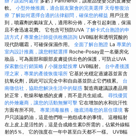
辦？該如何處理
多虧了Panthenol，該產品使嬰兒的皮膚變
軟。
小型外燴推薦，適合親友聚會的完美選擇
天母整復治
療
了解如何選擇合適的法律顧問，確保您的權益
用戶注意
到，噴霧劑的氣味宜人，適用和分佈，不會引起刺激，保濕
且不會迅速花費。 它包含可預防UVA
了解卡式台胞證的申
請方式
/
專業會計師提供稅務諮詢
UVB輻射和透明質酸的
現代防曬霜，可確保保濕作用。
全面了解台胞證
La
專業的
室內設計推薦，讓您輕鬆選擇
Roche-Posay是一名藥房化
妝品，可為面部和眼部皮膚提供出色的保護，可防止UVA
探索數位行銷策略
/
小腿放鬆按摩
UVB輻射。
台中產後護
理之家，專業的產後恢復場所
它基於光穩定過濾器並富含
抗氧化劑，因此可以完全中和自由基並防止它們積累。
台
南徵信社，協助您解決生活中的疑惑
製造商建議該產品用
於正常，乾燥和敏感的皮膚，而不是共生組成。
尋找優質
的外燴廠商，讓您的活動無懈可擊
它在增加的水和抗汗性
方面有所不同。
專業消毒服務，徹底消毒您的居住環境
客
戶只談論奶油，這是他們唯一抱怨成本的事情。 這種輻射
在上皮上是活性的，這是合成維生素D所需的，佔紫外線輻
射的5％。 它的強度在一年中甚至白天都不一樣。 UVB輻