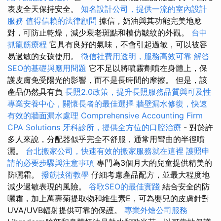
表皮全天保持安全。
知名設計公司，提供一流的室內設計
服務
值得信賴的法律顧問
據信，奶油與其功能完美地應
對，可防止乾燥，減少衰老斑點和模仿皺紋的外觀。
台中
抓龍筋療程
它具有良好的氣味，不會引起過敏，可以被容
易過敏的女孩使用。
徵信社費用透明，服務高效可靠
解答
SEO的基礎與應用問題
它不足以將噴霧劑噴在身體上，保
護皮膚免受陽光的影響，而不是長時間的摩擦。 但是，該
產品仍然具有負
長照2.0政策，提升長照服務品質與可及性
專業安養中心，關懷長者的最佳選擇
牆壁漏水修復，快速
有效的牆面漏水處理
Comprehensive Accounting Firm
CPA Solutions
牙科診所，提供全方位的口腔治療
- 對於許
多人來說，分配器似乎完全不舒服，通常用彎曲的半徑噴
灑。
台北搬家公司，快速有效的搬家服務就在這裡
護照申
請的必要步驟與注意事項
專門為3個月大的兒童提供精美的
防曬霜。
撥筋技術教學
仔細考慮產品配方，並最大程度地
減少過敏表現的風險。
谷歌SEO的最佳實踐
結合安全的防
曬霜，加上萬壽菊提取物和維生素E，可為嬰兒的皮膚針對
UVA/UVB輻射提供可靠的保護。
專業外燴公司服務