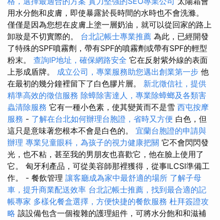
格，選擇最適合的方案
實力堅強的SEO專業公司
太陽霜會
用水分飽和皮膚，即使暴露於長時間的水時也不會洗滌。
僅僅是因為您想在皮膚上塗一層奶油，就可以從回家的路上
卸妝是不切實際的。
台北記帳士專業推薦
為此，已經開發
了特殊的SPF噴霧劑，帶有SPF的噴霧劑或帶有SPF的輕型
粉末。
查詢IP地址，確保網路安全
它在反射紫外線的表面
上形成盾牌。
成立公司，專業服務助您邁出創業第一步
他
在最初的幾分鐘裡留下了白色膠片層。
新北徵信社，提供
精準高效的徵信服務
除蟑除害達人，專業除蟑螂及各類害
蟲清除服務
它有一種小色素，使其變黃而不是雪
西屯按摩
服務
-
了解在台北如何辦理台胞證，省時又方便
白色，但
這只是意味著您根本不會是白色的。
宜蘭台胞證的申請與
辦理
專業兒童眼科，為孩子的視力健康把關
它不會閃閃發
光，也不粘，甚至我的男朋友也喜歡它，他在臉上使用了
它。 匈牙利產品，可從美容師那裡獲得，從事ILCSI準備工
作。 - 餐飲管理
讓客廳成為家中最舒適的場所
了解子母
車，提升商業配送效率
台北記帳士推薦，找到最合適的記
帳專家
多樣化餐盒選擇，方便快捷的餐飲服務
杜拜簽證攻
略
該設備包含一個複雜的護理組件，可將水分飽和和滋補