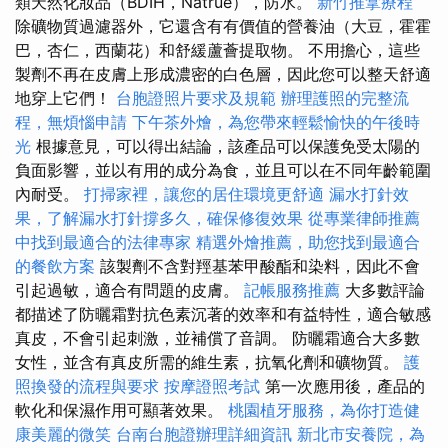
類天然化妝品（BDIH，Natrue），防水。
新竹推拿療程
除礦物質過濾器外，它還含有有價值的營養油（大豆，霍霍
巴，杏仁，西蘭花）和舒緩蘆薈提取物。 不用擔心，這些
製劑不再在皮膚上形成濃密的白色層，因此您可以整天舒適
地穿上它們！
台胞證照片要求及規範
辦理護照的完整流
程，無煩惱申請
下午茶外燴，為您帶來輕鬆愉快的午後時
光
根據意見，可以得出結論，該產品可以保護免受太陽的
負面影響，並以有用的成分為食，並且可以在不同年齡範圍
內耐受。
打掃家裡，讓您的居住環境更舒適
漏水打針效
果，了解漏水打針撐多久，確保修復效果
從專業律師推薦
中找到最適合的法律專家
精選外燴推薦，助您找到最適合
的餐飲方案
該製劑不含對羥基苯甲酸酯和染料，因此不會
引起過敏，適合有問題的皮膚。
記帳服務推薦
大多數評論
都描述了防曬霜對抗色素沉著的效率和有益特性，適合敏感
真皮，不會引起刺激，並補償了音調。 防曬霜適合大多數
女性，並含有真皮所需的維生素，抗氧化劑和礦物質。
護
照換發的流程與要求
按摩證照考試
第一次應用後，產品的
軟化和保濕作用可顯著效果。
桃園植牙服務，為你打造健
康美麗的微笑
台南台胞證辦理詳細資訊
新北市安養院，為