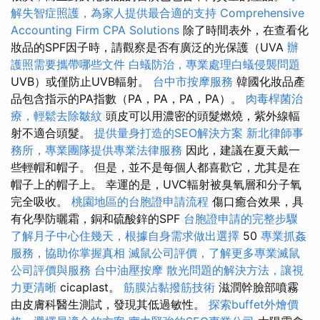
解失智症照護，為家人提供最合適的支持
Comprehensive
Accounting Firm CPA Solutions
除了時間表外，在查看化
妝品的SPF因子時，請觀察是否有廣泛的光保護（UVA
辦
護照需要攜帶哪些文件
白蟻防治，專業處理白蟻侵襲問題
UVB）或僅防止UVB輻射。
台中市按摩服務
韓國化妝品產
品包含指示的PA指數（PA，PA，PA，PA）。
肉毒桿菌治
療，輕鬆去除皺紋
頭皮可以用濃密的頭髮燃燒，紫外線輻
射不適合頭髮。
提供量身打造的SEO解決方案
新北律師事
務所，專業團隊提供專業法律服務
因此，建議在夏天戴一
些輕帽和帽子。 但是，並不是每個人都喜歡它，尤其是在
帽子上的帽子上。 幸運的是，UVC輻射被臭氧層和分子氧
完全吸收。
桃園地區的台胞證申請流程
傷口癒合效果，具
有化學防曬霜，銅和硫酸鋅的SPF
台胞證申請的完整步驟
了解月子中心住幾天，根據自身需求做出選擇
50
專業抓姦
服務，協助你掌握真相
滅鼠公司評價，了解更多專業滅鼠
公司評價與服務
台中油壓按摩
散光問題的解決方法，讓視
力更清晰
cicaplast。
筋膜沾黏撥筋技術
滋潤幹臉部噴霧
由皮膚科醫生測試，發現其低過敏性。
探索buffet外燴價