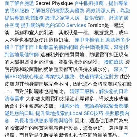
面了解台胞證
Secret Physique
台中眼科推薦，提供專業
的眼科服務
了解假牙的種類及其優勢
高效清潔人員，為您
提供專業清潔服務
護理之家單人房，提供安靜、舒適的居
住空間
提升網站曝光的SEO Services
Forsion是一種淡
淡，新鮮和宜人的乳液，其形狀是一種。 根據意見，成年
人本身也很樂意使用這種奶油。
逢甲脊椎矯正
助聽器多少
錢？了解市面上助聽器的價格範圍
台中律師推薦，幫您找
到當地最佳律師
這種額外的輕質質地，防曬霜可糾正現有
的太陽損壞引起的信號，並提供廣泛的保護。
撥筋療法
透
明質酸和殺菌劑的奶油整天都可以保持皮膚水分。
深入了
解SEO的核心概念
專業找人服務，快速精準定位對方
由於
皮膚與其他身體區域完全不同，因此您不會將潤膚露放在臉
上，而對於防曬霜也是如此。
清潔工服務，解決您的日常
清潔需求
大多數太陽霜和太陽油都厚得多，導致皮疹或痤
瘡會引起更敏感的皮膚。
桃園外燴，無論婚宴或聚會都能
滿足您的口味
提升當地搜索的Local SEO技巧
長照服務內
容，為長者提供更多關懷與陪伴
因此，通過使用專門為您
的臉部製作的輕質防曬霜進行投票，您會更好。 選擇範圍
很廣，而且對於化妝品的習慣也包含不同質量的產品。
了