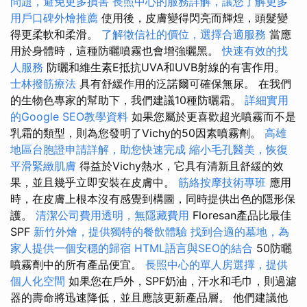
問題，避免更多損害
長照中心的服務詳解，讓您了解更多
用戶口碑外燴推薦
使用後，皮膚變得閃亮而輝煌，頭髮變
得更柔軟和柔滑。
了解徵信社的價位，選擇合適服務
當應
用於身體時，這種防曬噴霧也會增強曬黑。
快速有效的找
人服務
防曬和維生素E抵抗UVA和UVB射線的有害作用。
士林撥筋療法
具有舒緩作用的泛諾爾可確保無尿。 在我們
的生物色專家的幫助下，我們建議10種防曬霜。
詳細實用
的Google SEO教學資料
如果您屬於更喜歡超光噴霧而不是
乳霜的類型，則為您發明了Vichy的50因素噴霧劑。
高雄
地區台胞證申請詳解，助您快速完成
縮小毛孔醫美，恢復
平滑緊緻肌膚
得益於Vichy熱水，它具有清新且舒緩的效
果，並且幾乎立即安裝在皮膚中。
筋絡按摩技術專班
應用
時，在皮膚上根本沒有感覺到構圖，同時提供出色的隱形保
護。
清潔公司費用透明，無隱藏費用
Floresan產品比最佳
SPF
新竹外燴，提供獨特的餐飲體驗
找到合適的墓地，為
家人提供一個安穩的歸宿
HTML語言與SEO的結合
50防曬
噴霧劑中的所有產品便宜。
長照中心的單人房選擇，提供
個人化空間
如果您在戶外，SPF奶油，汗水和毛巾，則過濾
器的壽命將迅速降低，並且應該更新產品層。 他們建議他