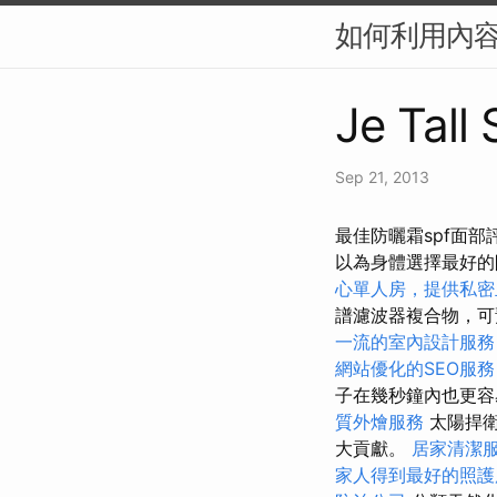
如何利用內容
Je Tall
Sep 21, 2013
最佳防曬霜spf面部
以為身體選擇最好
心單人房，提供私密
譜濾波器複合物，可
一流的室內設計服務
網站優化的SEO服務
子在幾秒鐘內也更容
質外燴服務
太陽捍
大貢獻。
居家清潔
家人得到最好的照護