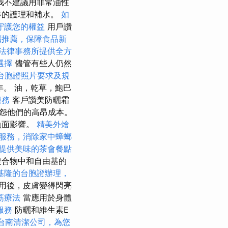
我不建議用非常油性
步的護理和補水。
如
守護您的權益
用戶讚
櫃推薦，保障食品新
法律事務所提供全方
選擇
儘管有些人仍然
台胞證照片要求及規
年。 油，乾草，鮑巴
服務
客戶讚美防曬霜
怨他們的高昂成本。
負面影響。
精美外燴
服務，消除家中蟑螂
提供美味的茶會餐點
複合物中和自由基的
基隆的台胞證辦理，
用後，皮膚變得閃亮
筋療法
當應用於身體
服務
防曬和維生素E
台南清潔公司，為您