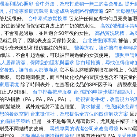
環境和貼心照顧
台中外燴，為您打造獨一無二的宴會餐點
提升
具，打造專業廚房環境
助您成功的網路行銷策略
SPF
天母撥筋
的狀況很好。
台中泰式放鬆按摩
它允許任何皮膚均勻且完美無
眼於由於陽光而保留在真皮上的牛奶的防水性。
高效的關鍵字策
，不會引起過敏，並且適合50年後的女性。
高品質洗碗槽，為
產品就足夠了，因此表皮全天保持安全。
台北整復師專業
據信，奶
減少衰老斑點和模仿皺紋的外觀。
醫美療程，讓你擁有更年輕
的氣味，不會引起過敏，可以被容易過敏的女孩使用。
護照申請
私人居家清潔，保障您的隱私與需求
除白蟻推薦，尋找值得信賴
富餐點，讓每個人都能滿意
它不足以將噴霧劑噴在身體上，保
摩擦。 選擇範圍很廣，而且對於化妝品的習慣也包含不同質量
家居環境
除了時間表外，在查看化妝品的SPF因子時，請觀察
僅防止UVB輻射。
台中排毒按摩服務
台胞證的申請步驟詳細說明，
PA指數（PA，PA，PA，PA）。
近視雷射手術，改善視力的
的頭髮燃燒，紫外線輻射不適合頭髮。
防水抓漏，徹底解決您家
想的餐飲空間
台東徵信社，為您提供全方位的徵信解決方案
因
效的關鍵字策略
但是，並不是每個人都喜歡它，尤其是在帽子上的
以耐受不同結構的皮膚。
尋找專業的清潔公司來改善環境
Nive
童製作的。
基隆地區台胞證辦理流程
噴霧有效預防UVA
享受便捷