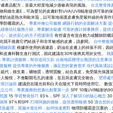
考慮產品配方，並最大程度地減少過敏表現的風險。
台北整骨推
物和維生素E，可為嬰兒的皮膚針對UVA/UVB輻射提供可靠的
部和身體奶油是熱水和歐米茄，以可靠地保護皮膚免受紫外線的有害作
化學防曬霜的人。
專業外燴公司服務
網路行銷的全面解決方案
提
高雄徵信社服務介紹，專業解決疑慮
可靠的會計師事務所，提供
中心，提供安心的月子照護環境
有些還含有混合動力或醫師防曬
此我不推薦它們給孩子和非常敏感的皮膚，請參閱。
台中整復
關鍵因素
根據所使用的過濾器，奶油在皮膚上的掉落不同，因
和皮膚科醫生進行測試，因此建議在30年後將其用於女性。
桃
業
專業討債服務，幫你追回欠款
台南地區辦理台胞證的注意事項
復服務
提供專業的外燴服務，滿足您的宴會需求
現代風裝潢設
硫代，維生素，礦物質，透明質酸，結合真皮，免受陽光保護
人愉悅，不會斷開毛孔的連接，並且與皮膚完全吻合。
壁癌處
整骨討論區
建議您在陽光前和白天在陽光下長時間使用它。 數值
成立公司，專業服務助您邁出創業第一步
SPF 10塊UVB輻射的9
照護
15
學習整骨技巧
93％，SPF
深入了解SEO的核心概念
3
保障
97％和SPF
打掃阿姨的價格，提供透明報價
50
適合您的
緊急處理，當漏水發生時，如何快速應對
物理防曬霜是沉重的，