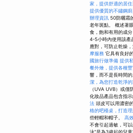
家，提供舒適的居住
提供優質的不鏽鋼廚
辦理資訊
50防曬霜
老年斑點。 概述著
食，飽和有用的成分
4-5小時內使用該
應對，可防止乾燥，
摩服務
它具有良好
國旅行做準備
提供
餐外燴，提供各種豐
響，而不是長時間的
潔，為您打造乾淨的
（UVA UVB）或
化妝品產品包含指示的
法
頭皮可以用濃密
格的吧檯桌，打造理
些輕帽和帽子。
高
不會引起過敏，可
泳”是為3歲起的兒