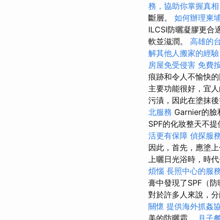
務，協助你掌握真相
斷層。
如何辦理柬
ILCSI防曬凝膠更
軟並滋潤。
高雄的
解其他人搬家的經驗
房屋免受侵害
免費
痕跡和令人不愉快
主要功能很好，宜人
污漬，因此在塗抹
北服務
Garnie
SPF的化妝整天不
活更有保障
偵探服
因此，首先，應塗上
上曬日光浴時，時
煩惱
長照中心的服
膏中發現了SPF（
對於許多人來說，分
關懷
提供海外抓姦
美的防曬霜。
月子