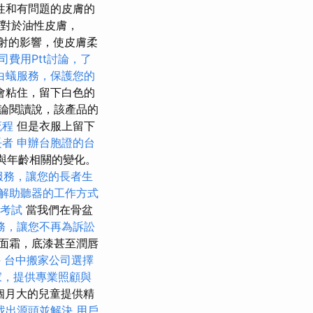
性和有問題的皮膚的
對於油性皮膚，
輻射的影響，使皮膚柔
司費用Ptt討論，了
白蟻服務，保護您的
會粘住，留下白色的
論閱讀說，該產品的
流程
但是衣服上留下
長者
申辦台胞證的台
護與年齡相關的變化。
服務，讓您的長者生
解助聽器的工作方式
照考試
當我們在骨盆
務，讓您不再為訴訟
面霜，底漆甚至潤唇
-
台中搬家公司選擇
家，提供專業照顧與
個月大的兒童提供精
找出源頭並解決
用戶