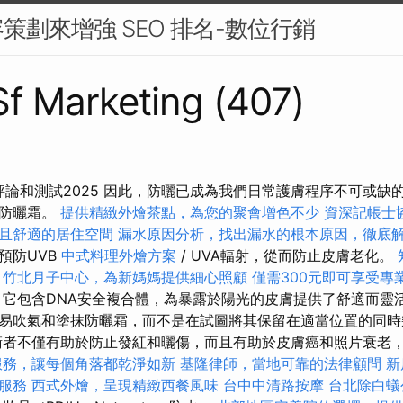
策劃來增強 SEO 排名-數位行銷
 Sf Marketing (407)
評論和測試2025 因此，防曬已成為我們日常護膚程序不可或缺
的防曬霜。
提供精緻外燴茶點，為您的聚會增色不少
資深記帳士
且舒適的居住空間
漏水原因分析，找出漏水的根本原因，徹底
預防UVB
中式料理外燴方案
/ UVA輻射，從而防止皮膚老化。
竹北月子中心，為新媽媽提供細心照顧
僅需300元即可享受專
它包含DNA安全複合體，為暴露於陽光的皮膚提供了舒適而靈活
易吹氣和塗抹防曬霜，而不是在試圖將其保留在適當位置的同
衛者不僅有助於防止發紅和曬傷，而且有助於皮膚癌和照片衰老
服務，讓每個角落都乾淨如新
基隆律師，當地可靠的法律顧問
新
服務
西式外燴，呈現精緻西餐風味
台中中清路按摩
台北除白蟻