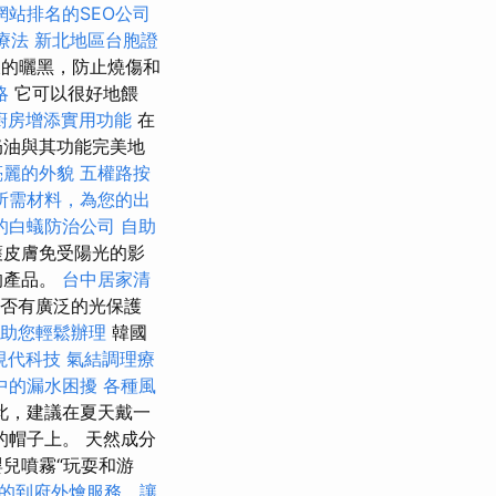
網站排名的SEO公司
療法
新北地區台胞證
瑕的曬黑，防止燒傷和
略
它可以很好地餵
廚房增添實用功能
在
油與其功能完美地
亮麗的外貌
五權路按
所需材料，為您的出
的白蟻防治公司
自助
護皮膚免受陽光的影
的產品。
台中居家清
是否有廣泛的光保護
助您輕鬆辦理
韓國
現代科技
氣結調理療
中的漏水困擾
各種風
此，建議在夏天戴一
帽子上。 天然成分
a嬰兒噴霧“玩耍和游
的到府外燴服務，讓