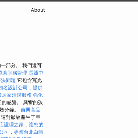
About
的一部分。 我們還可
協助財務管理
長照中
解決問題
它包含寬光
知名設計公司，提供
業居家清潔服務
強化
的感覺。 興奮的孩
時幾分鐘。
苗栗高品
，這對皺紋產生了巨
店護理之家，讓您的
公司，專業台北白蟻