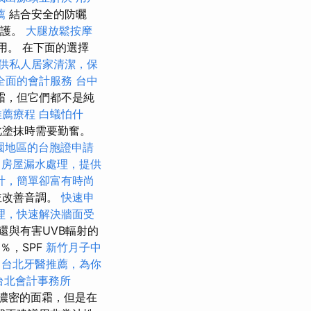
薦
結合安全的防曬
保護。
大腿放鬆按摩
用。 在下面的選擇
供私人居家清潔，保
全面的會計服務
台中
霜，但它們都不是純
推薦療程
白蟻怕什
此塗抹時需要勤奮。
園地區的台胞證申請
房屋漏水處理，提供
計，簡單卻富有時尚
並改善音調。
快速申
理，快速解決牆面受
還與有害UVB輻射的
0％，SPF
新竹月子中
0
台北牙醫推薦，為你
台北會計事務所
濃密的面霜，但是在