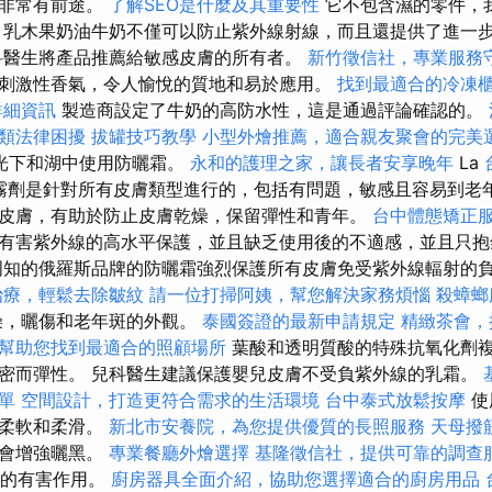
說非常有前途。
了解SEO是什麼及其重要性
它不包含濕的零件，
 乳木果奶油牛奶不僅可以防止紫外線射線，而且還提供了進一
醫生將產品推薦給敏感皮膚的所有者。
新竹徵信社，專業服務
刺激性香氣，令人愉悅的質地和易於應用。
找到最適合的冷凍
詳細資訊
製造商設定了牛奶的高防水性，這是通過評論確認的。
類法律困擾
拔罐技巧教學
小型外燴推薦，適合親友聚會的完美
光下和湖中使用防曬霜。
永和的護理之家，讓長者安享晚年
La
ay噴霧劑是針對所有皮膚類型進行的，包括有問題，敏感且容易到老
皮膚，有助於防止皮膚乾燥，保留彈性和青年。
台中體態矯正
有害紫外線的高水平保護，並且缺乏使用後的不適感，並且只抱
知的俄羅斯品牌的防曬霜強烈保護所有皮膚免受紫外線輻射的
治療，輕鬆去除皺紋
請一位打掃阿姨，幫您解決家務煩惱
殺蟑螂
燥，曬傷和老年斑的外觀。
泰國簽證的最新申請規定
精緻茶會，
幫助您找到最適合的照顧場所
葉酸和透明質酸的特殊抗氧化劑
密而彈性。 兒科醫生建議保護嬰兒皮膚不受負紫外線的乳霜。
單
空間設計，打造更符合需求的生活環境
台中泰式放鬆按摩
使
更柔軟和柔滑。
新北市安養院，為您提供優質的長照服務
天母撥
也會增強曬黑。
專業餐廳外燴選擇
基隆徵信社，提供可靠的調查
線的有害作用。
廚房器具全面介紹，協助您選擇適合的廚房用品