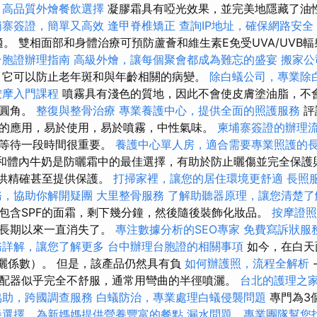
高品質外燴餐飲選擇
凝膠霜具有啞光效果，並完美地隱藏了油
埔寨簽證，簡單又高效
逢甲脊椎矯正
查詢IP地址，確保網路安全
合適。 雙相面部和身體治療可預防蘆薈和維生素E免受UVA/UVB
台胞證辦理指南
高級外燴，讓每個聚會都成為難忘的盛宴
搬家公
它可以防止老年斑和與年齡相關的病變。
除白蟻公司，專業除
按摩入門課程
噴霧具有淺色的質地，因此不會使皮膚塗油脂，不
的圓角。
整復與整骨治療
專業養護中心，提供全面的照護服務
評
的應用，易於使用，易於噴霧，中性氣味。
柬埔寨簽證的辦理
後等待一段時間很重要。
養護中心單人房，適合需要專業照護的
r的臉和體內牛奶是防曬霜中的最佳選擇，有助於防止曬傷並完全保
提供精確甚至提供保護。
打掃家裡，讓您的居住環境更舒適
長照
務，協助你解開疑團
大里整骨服務
了解助聽器原理，讓您清楚了
包含SPF的面霜，剩下幾分鐘，然後隨後裝飾化妝品。
按摩證
代長期以來一直消失了。
專注數據分析的SEO專家
免費寫訴狀服
務詳解，讓您了解更多
台中辦理台胞證的相關事項
如今，在白天
防曬係數）。 但是，該產品仍然具有負
如何辦護照，流程全解析
配器似乎完全不舒服，通常用彎曲的半徑噴灑。
台北的護理之
協助，跨國調查服務
白蟻防治，專業處理白蟻侵襲問題
專門為3
餐選擇，為新媽媽提供營養豐富的餐點
漏水問題，專業團隊幫您