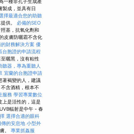
作為一種非孔子生成產
膚製成，並具有日
選擇最適合您的助聽
水提供。
必備的SEO
對羥基，抗氧化劑和
的皮膚防曬霜不含化
面的財務解決方案
優
區台胞證的申請流程
甚至曬黑，沒有粘性
助聽器，專為重聽人
班
宜蘭的台胞證申請
夢想著褐變的人，建議
，不含酒精，根本不
社服務
學習專業數位
皮上是活性的，這是
B輻射是中午 - 春
擇
選擇合適的眼科
相傳的安息地
小型外
皮膚。
專業抓姦服