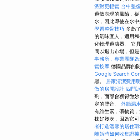
派對更輕鬆
台中整
過敏表現的風險，從
水，因此即使在水中
學習整骨技巧
多虧了
的氣味宜人，適用和
化物理過濾器。 它
間以退出市場，但是
事務所，專業團隊為
鬆按摩
德國品牌的
Google Search Con
黑。
居家清潔費用
做的房間設計
四門
劑，面部會獲得微妙
定的聲音。
外牆漏
有維生素，礦物質，
抹好幾次，因為它可
者打造溫馨的居住環
離婚時如何收集證據