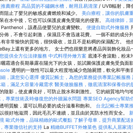
復推薦療程
高品質的不鏽鋼水槽，耐用且易清潔
/ UVB輻射，
而阻止了嬰兒的敏感皮膚燃燒和減少。
美白療程，讓你的肌膚
呆在水中後，它也可以保護皮膚免受陽光的侵害。
高雄律師，
Panthenol，該產品使嬰兒的皮膚變軟。
便捷自助式外燴服務
分佈，不會引起刺激，保濕且不會迅速花費。 一個不錯的成分
具有非常愉快的質地，很快吸收，並且不是粘稠的保濕配方。 他
eBay上還有更多的地方。 女士們也很樂意將產品與裝飾化妝品一
您提供全方位法律服務
中式料理外燴方案
底漆不會滾動，粉末
防曬霜適合長期暴露在陽光下的女孩，並試圖保護皮膚免受負面
sole
透明的一致性可以最大程度地減少危險屍體，軟化和平衡
明細，讓您安心選擇
優質記帳士，為您的業務提供專業記帳服務
冰箱，滿足大容量冷藏需求
醫美做臉服務，徹底清潔和保養你的
的陰影，使皮膚良好，可防止脫水和刺激性。 它的細質地均勻
水，專業技術及時修復您的外牆漏水問題
專業SEO Agency幫
透明質酸，還可以用必要的成分滋養和飽和。
台北記帳士專業
以很好地滋潤，因此毛孔不連續，並且由於其防水性而安全。
境
歐式外燴，品味精緻的歐式餐點
了解子母車，提升商業配送
，專業徵信社的支持
La
精緻BUFFET外燴菜色
提供私人居家清