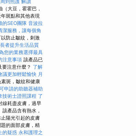
供周到照護
解讀
油（大豆，霍霍巴，
老年斑點和其他表現
的SEO團隊
音波拉
清潔服務，讓每個角
可以防止皺紋，刺激
助長者提升生活品質
為您的業務選擇最具
的注意事項
該產品已
以及要注意什麼？
了解
會議更加輕鬆愉快
月
色素斑，皺紋和健康
可申請的助聽器補助
拿技術士證照課程
了
射線耗盡皮膚，過早
 該產品含有熱水，
防止陽光引起的皮膚
問題的面部皮膚，精
上的疑惑
永和護理之