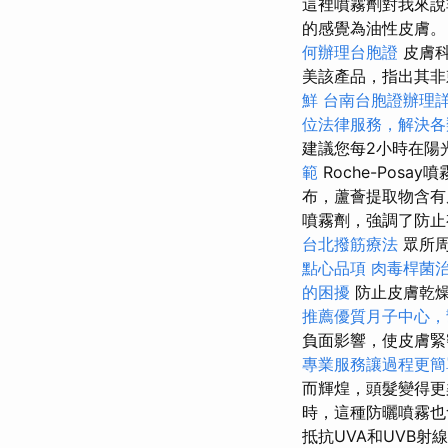
這裡噴霧劑對我來
的感覺為油性皮膚。
何辦理台胞證
皮膚科
美該產品，指出其非
鮮
台南台胞證辦理
位法律服務，解決各
建議您每2小時在陽
範
Roche-Pos
布，蘆薈提取物含有
噴霧劑，強調了防止
台北撥筋療法
眾所周
點心品項
肉毒桿菌
的困擾
防止皮膚乾
推薦優質月子中心，
負面影響，使皮膚緊
專業服務讓過程更簡
而輝煌，頭髮變得
時，這種防曬噴霧
抵抗UVA和UVB射