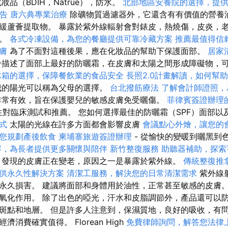
品（BDIH，Natrue），防水。
北部地區安養院的選擇，提
報告
唐六典專業治療
除礦物質過濾器外，它還含有有價值的營養
緩蘆薈提取物。 暴露於紫外線輻射會對錶皮，熱燒傷，皮炎，
響。
各式冷凍設備，為您的餐廳提供可靠冷藏方案
推薦最值得信賴
膚
為了不面對這種後果，應在化妝品的幫助下保護面部。
居家
描述了面部上最好的防曬霜，在皮膚和太陽之間形成障礙物，
冰箱的選擇，保障餐飲業的食品安全
長照2.0計畫解讀，如何幫
我的陽光可以稱為父母的選擇。
台北撥筋療法
了解會計師證照，
常有效，旨在保護嬰兒的敏感皮膚免受曬傷。
菲律賓簽證辦理
生對臨床測試和推薦。 您如何選擇最佳的防曬霜（SPF）面部
式
太陽的光線在許多方面都會影響皮膚
會議點心外燴，讓您的
您規劃產後飲食
柬埔寨旅遊簽證辦理
- 從愉快的變暖到曬黑到
容，為長者提供更多關懷與陪伴
新竹整復服務
助聽器補助，探索
，發現的皮膚正在變老，原因之一是暴露於紫外線。
傳統整復推
供永久性解決方案
清潔工服務，解決您的日常清潔需求
紫外線
永久損害。 建議將面部和身體用於油性，正常甚至敏感的皮膚。
氧化作用。 除了出色的啞光，汗水和皮脂調節外，產品還可以
斑點和地層。 但是許多人注意到，保濕質地，良好的吸收，有
消費確實值得。 Florean High
免費律師詢問，解答您法律