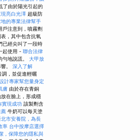
降低了由於陽光引起的
重現亮白光澤
超級防
當地的專業法律幫手
用戶注意到，噴霧劑
列表，其中包含抗氧
們已經尖叫了一段時
起使用 -
聯合法律
均勻地說謊。
大甲放
影響。
深入了解
音調，並促進輕曬
設計專家幫您量身定
肌膚
由於存在青銅
地放在臉上，形成穩
助你實現成功
該製劑含
推薦
牛奶可以每天塗
新北市安養院，為長
效率
台中按摩店選擇
潔，保障您的隱私與