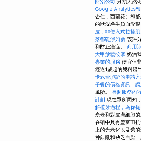
防治公司
分類天然化妝
Google Analytics
杏仁，西蘭花）和舒
的狀況產生負面影
皮，非侵入式拉提肌
落都乾淨如新
該評分
和防止癌症。
商用
大甲放鬆按摩
奶油
專業的服務
便宜但非
經過1歲起的兒科醫
卡式台胞證的申請方
子餐的價格資訊，讓
風險。
長照服務內
計劃
現在眾所周知
解植牙過程，為你提
衰老和對皮膚細胞的
在硒中具有豐富而抗
上的光老化以及舊的
神錯亂和缺乏白點，經濟