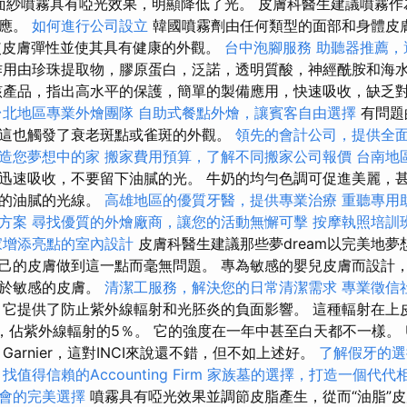
osay面紗噴霧具有啞光效果，明顯降低了光。 皮膚科醫生建議噴霧
反應。
如何進行公司設立
韓國噴霧劑由任何類型的面部和身體皮
，使皮膚彈性並使其具有健康的外觀。
台中泡腳服務
助聽器推薦，
用由珍珠提取物，膠原蛋白，泛諾，透明質酸，神經酰胺和海
產品，指出高水平的保護，簡單的製備應用，快速吸收，缺乏
台北地區專業外燴團隊
自助式餐點外燴，讓賓客自由選擇
有問題
這也觸發了衰老斑點或雀斑的外觀。
領先的會計公司，提供全
造您夢想中的家
搬家費用預算，了解不同搬家公司報價
台南地
迅速吸收，不要留下油膩的光。 牛奶的均勻色調可促進美麗，
音的油膩的光線。
高雄地區的優質牙醫，提供專業治療
重聽專用
方案
尋找優質的外燴廠商，讓您的活動無懈可擊
按摩執照培訓
家增添亮點的室內設計
皮膚科醫生建議那些夢dream以完美地
己的皮膚做到這一點而毫無問題。 專為敏感的嬰兒皮膚而設計
用於敏感的皮膚。
清潔工服務，解決您的日常清潔需求
專業徵信
它提供了防止紫外線輻射和光胚炎的負面影響。 這種輻射在上
佔紫外線輻射的5％。 它的強度在一年中甚至白天都不一樣。 UV
Garnier，這對INCI來說還不錯，但不如上述好。
了解假牙的選
找值得信賴的Accounting Firm
家族墓的選擇，打造一個代代
會的完美選擇
噴霧具有啞光效果並調節皮脂產生，從而“油脂”