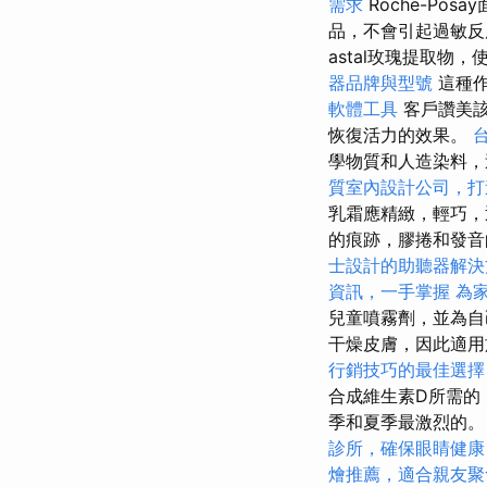
需求
Roche-P
品，不會引起過敏
astal玫瑰提取物
器品牌與型號
這種作
軟體工具
客戶讚美該
恢復活力的效果。
學物質和人造染料，
質室內設計公司，打
乳霜應精緻，輕巧，
的痕跡，膠捲和發
士設計的助聽器解決
資訊，一手掌握
為
兒童噴霧劑，並為自
干燥皮膚，因此適
行銷技巧的最佳選擇
合成維生素D所需的，
季和夏季最激烈的。 
診所，確保眼睛健康
燴推薦，適合親友聚