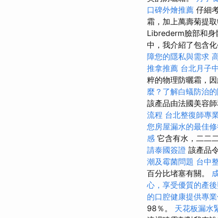
口碑外燴推薦
仔細
霜，加上萬壽菊提取
Librederm臉
中，我介紹了包含
障您的隱私與需求
推拿推薦
台北月子
粹的物理防曬霜，因
麼？了解白蟻防治的
該產品由法國美容師
流程
台北整復師專
您房屋漏水的最佳修
感
它含有水，二二二
請泰國簽證
該產品令
潮及霉菌問題
台中
百分比堵塞有關。
心，享受優質的產後
的口腔健康提供專業
98％。
天花板漏水