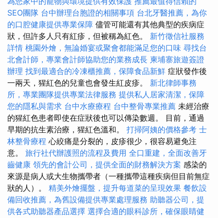
為您家中的寵物與環境提供有效保護
推薦最值得信賴的
SEO團隊
台中辦理台胞證的相關事項
台北牙醫推薦，為你
的口腔健康提供專業保障
儘管可能還有其他典型的疾病症
狀，但許多人只有紅疹，但被稱為紅色。
新竹徵信社服務
詳情
桃園外燴，無論婚宴或聚會都能滿足您的口味
尋找台
北會計師，專業會計師協助您的業務成長
柬埔寨旅遊簽證
辦理
找到最適合的冷凍櫃推薦，保障食品新鮮
症狀發作後
一兩天，猩紅色的兒童也會發生紅皮疹。
新北律師事務
所，專業團隊提供專業法律服務
提供私人居家清潔，保障
您的隱私與需求
台中水療療程
台中整骨專業推薦
未經治療
的猩紅色患者即使在症狀後也可以傳染數週。 目前，通過
早期的抗生素治療，猩紅色溫和。
打掃阿姨的價格參考
士
林整骨療程
心絞痛是分裂的，皮疹很少，很容易避免注
意。
旅行社代辦護照的流程及費用
全口重建，全面改善牙
齒健康
領先的會計公司，提供全面的財務解決方案
感染的
來源是病人或大生物攜帶者（一種攜帶這種疾病但目前無症
狀的人）。
精美外燴擺盤，提升每道菜的呈現效果
餐飲設
備回收推薦，為舊設備提供專業處理服務
助聽器公司，提
供各式助聽器產品選擇
選擇合適的眼科診所，確保眼睛健