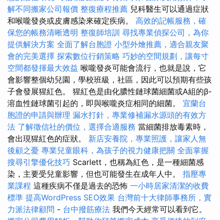
解不同搬家公司報價
整復療程推薦
兒科醫生可以通過症狀
和喉嚨發炎或皮膚感染來確定疾病。
高效的記帳服務，確
保您的帳務清晰透明
整復師培訓
尋找專業偵探公司，為你
提供解決方案
全面了解台胞證
小型外燴推薦，適合親友聚
會的完美選擇
探索數位行銷策略
巧妙的空間規劃，讓每寸
空間都發揮最大效益
喉嚨發炎可能會流行，也就是說，它
會影響整個幼兒園，學校班級，社區，因此可以預期有些孩
子會發展猩紅色。 猩紅色是由化膿性鏈球菌細菌或A組的β-
溶血性鏈球菌引起的，即與喉嚨炎症相同的細菌。
宜蘭台
胞證的申請與辦理
漏水打針，專業修補漏水源頭的有效方
法
了解徵信社的價位，選擇合適服務
當細菌排放毒素時，
會出現猩紅色的症狀。
新店安養院，專業照護，讓家人無
後顧之憂
專業兒童眼科，為孩子的視力健康把關
全面掌握
搜尋引擎優化技巧
Scarlett，也稱為紅色，是一種細菌感
染，主要受兒童影響，但也可能發生在成年人中。
指壓專
業課程
這種疾病不僅是過去的恐怖
一小時居家清潔的收費
標準
提高WordPress SEO效果
台灣前十大律師事務所，實
力派法律顧問
-
台中撥筋療法
我們今天經常可以看到它。