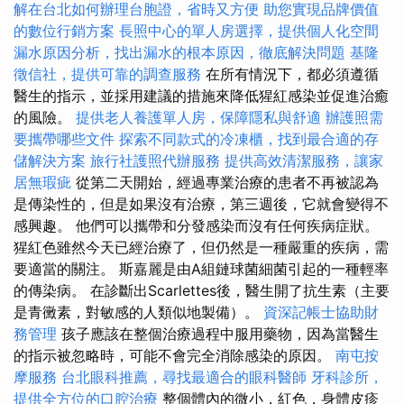
解在台北如何辦理台胞證，省時又方便
助您實現品牌價值
的數位行銷方案
長照中心的單人房選擇，提供個人化空間
漏水原因分析，找出漏水的根本原因，徹底解決問題
基隆
徵信社，提供可靠的調查服務
在所有情況下，都必須遵循
醫生的指示，並採用建議的措施來降低猩紅感染並促進治癒
的風險。
提供老人養護單人房，保障隱私與舒適
辦護照需
要攜帶哪些文件
探索不同款式的冷凍櫃，找到最合適的存
儲解決方案
旅行社護照代辦服務
提供高效清潔服務，讓家
居無瑕疵
從第二天開始，經過專業治療的患者不再被認為
是傳染性的，但是如果沒有治療，第三週後，它就會變得不
感興趣。 他們可以攜帶和分發感染而沒有任何疾病症狀。
猩紅色雖然今天已經治療了，但仍然是一種嚴重的疾病，需
要適當的關注。 斯嘉麗是由A組鏈球菌細菌引起的一種輕率
的傳染病。 在診斷出Scarlettes後，醫生開了抗生素（主要
是青黴素，對敏感的人類似地製備）。
資深記帳士協助財
務管理
孩子應該在整個治療過程中服用藥物，因為當醫生
的指示被忽略時，可能不會完全消除感染的原因。
南屯按
摩服務
台北眼科推薦，尋找最適合的眼科醫師
牙科診所，
提供全方位的口腔治療
整個體內的微小，紅色，身體皮疹