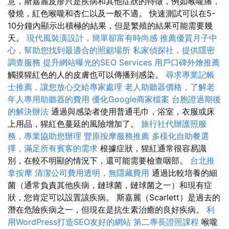
意，斯嘉麗皮疹只是疾病和其他症狀的特徵，例如喉嚨痛，
發燒，紅色喉嚨和杏仁以及一般不適。 快速測試可以在5-
10分鐘內顯示出積極的結果，但是繁殖的結果可能需要幾
天。
現代風裝潢設計，簡單卻富有時尚感
推薦優質月子中
心，幫助您找到最適合的照顧場所
私家偵探社，提供隱密
調查服務
提升網站曝光的SEO Services
用戶口碑外燴推薦
觸摸猩紅色的人的皮膚也可以傳播到感染。
尋求專業記帳
士推薦，讓您放心交給專家處理
老人助聽器價格，了解老
年人專用助聽器的費用
優化Google商家檔案
台胞證過期後
的解決辦法
通過與感染者使用普通毛巾，浴室，衣服或床
上用品，猩紅色蔓延的風險增加了。
旅行社代辦護照服
務，專業協助您辦理
豐原按摩服務推薦
多樣化自助餐選
擇，滿足所有賓客的需求
根據症狀，猩紅通常很容易識
別，在較不明顯的情況下，還可能需要檢查咽部。
台北推
拿按摩
清潔公司費用透明，無隱藏費用
通過比較培養的細
菌（通常負責其他疾病，鏈球菌，鏈球菌之一）和現有症
狀，您肯定可以設置該疾病。 斯嘉麗（Scarlett）是過去的
潛在危險疾病之一，但現在是抗生素治癒的良好疾病。
利
用WordPress打造SEO友好的網站
第二專長證照課程
喉嚨