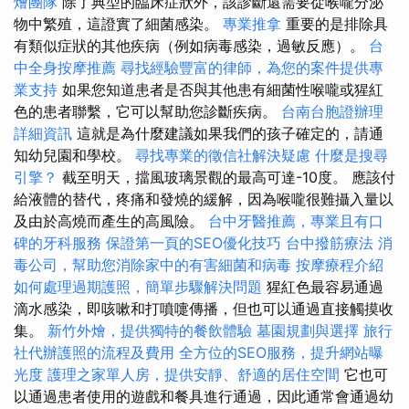
燴團隊
除了典型的臨床症狀外，該診斷還需要從喉嚨分泌
物中繁殖，這證實了細菌感染。
專業推拿
重要的是排除具
有類似症狀的其他疾病（例如病毒感染，過敏反應）。
台
中全身按摩推薦
尋找經驗豐富的律師，為您的案件提供專
業支持
如果您知道患者是否與其他患有細菌性喉嚨或猩紅
色的患者聯繫，它可以幫助您診斷疾病。
台南台胞證辦理
詳細資訊
這就是為什麼建議如果我們的孩子確定的，請通
知幼兒園和學校。
尋找專業的徵信社解決疑慮
什麼是搜尋
引擎？
截至明天，擋風玻璃景觀的最高可達-10度。 應該付
給液體的替代，疼痛和發燒的緩解，因為喉嚨很難攝入量以
及由於高燒而產生的高風險。
台中牙醫推薦，專業且有口
碑的牙科服務
保證第一頁的SEO優化技巧
台中撥筋療法
消
毒公司，幫助您消除家中的有害細菌和病毒
按摩療程介紹
如何處理過期護照，簡單步驟解決問題
猩紅色最容易通過
滴水感染，即咳嗽和打噴嚏傳播，但也可以通過直接觸摸收
集。
新竹外燴，提供獨特的餐飲體驗
墓園規劃與選擇
旅行
社代辦護照的流程及費用
全方位的SEO服務，提升網站曝
光度
護理之家單人房，提供安靜、舒適的居住空間
它也可
以通過患者使用的遊戲和餐具進行通過，因此通常會通過幼