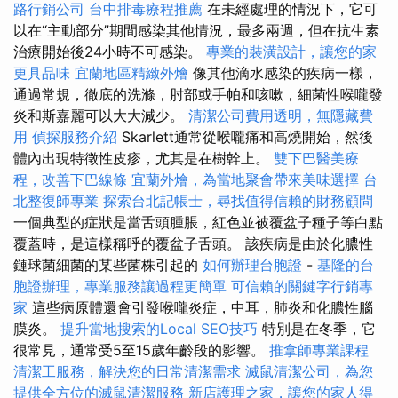
路行銷公司
台中排毒療程推薦
在未經處理的情況下，它可
以在“主動部分”期間感染其他情況，最多兩週，但在抗生素
治療開始後24小時不可感染。
專業的裝潢設計，讓您的家
更具品味
宜蘭地區精緻外燴
像其他滴水感染的疾病一樣，
通過常規，徹底的洗滌，肘部或手帕和咳嗽，細菌性喉嚨發
炎和斯嘉麗可以大大減少。
清潔公司費用透明，無隱藏費
用
偵探服務介紹
Skarlett通常從喉嚨痛和高燒開始，然後
體內出現特徵性皮疹，尤其是在樹幹上。
雙下巴醫美療
程，改善下巴線條
宜蘭外燴，為當地聚會帶來美味選擇
台
北整復師專業
探索台北記帳士，尋找值得信賴的財務顧問
一個典型的症狀是當舌頭腫脹，紅色並被覆盆子種子等白點
覆蓋時，是這樣稱呼的覆盆子舌頭。 該疾病是由於化膿性
鏈球菌細菌的某些菌株引起的
如何辦理台胞證
-
基隆的台
胞證辦理，專業服務讓過程更簡單
可信賴的關鍵字行銷專
家
這些病原體還會引發喉嚨炎症，中耳，肺炎和化膿性腦
膜炎。
提升當地搜索的Local SEO技巧
特別是在冬季，它
很常見，通常受5至15歲年齡段的影響。
推拿師專業課程
清潔工服務，解決您的日常清潔需求
滅鼠清潔公司，為您
提供全方位的滅鼠清潔服務
新店護理之家，讓您的家人得