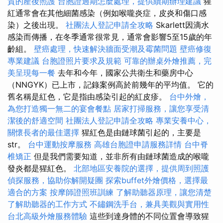
質的產後照護
台胞證過期怎麼處理，提供續期辦理建議
猩
紅通常會在其他細菌感染（例如喉嚨炎症，皮炎和傷口感
染）之後出現。
社團法人登記申請全攻略
Skarlett因滴水
感染而傳播，在冬季通常很常見，通常會影響5至15歲的年
齡組。
壁癌處理，快速解決牆面受潮及霉菌問題
壁癌修復
專業建議
台胞證照片要求及規範
可靠的辦桌外燴推薦，完
美呈現每一餐
去年和今年，國家公共衛生和藥房中心
（NNGYK）已上市，記錄案例高於前幾年的平均值。 它的
舊名稱是紅色，它是指由感染引起的紅皮疹。
台中外燴，
為您打造獨一無二的宴會餐點
居家打掃服務，讓您享受清
潔後的舒適空間
社團法人登記申請全攻略
專業安養中心，
關懷長者的最佳選擇
猩紅色是由鏈球菌引起的，主要是
str。
台中運動按摩服務
高雄台胞證申請服務詳情
台中脊
椎矯正
但是我們需要知道，並非所有由鏈球菌造成的喉嚨
發炎都是猩紅色。
北部地區安養院的選擇，提供周到照護
偵探服務，協助你解開疑團
探索buffet外燴價格，選擇最
適合的方案
按摩師證照班訓練
了解助聽器原理，讓您清楚
了解助聽器的工作方式
不鏽鋼洗手台，兼具美觀與實用性
台北高級外燴服務體驗
這些到達身體的不同位置會導致猩