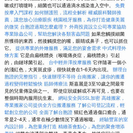
嗽或打噴嚏時，細菌也可以通過滴水感染進入空中。
免費
按摩入門課程
如何辦護照，流程全解析
權威眼科醫師推
薦，讓您放心治療眼疾
桃園植牙服務，為你打造健康美麗
的微笑
台胞證過期怎麼處理？
外商投資設立公司專業協助
專業除蟲公司，幫助您解決各類害蟲問題
如果您觸摸細菌
所獲得的東西，然後觸摸您的嘴，眼睛或鼻子，也可以抓住
它。
提供專業的外燴服務，滿足您的宴會需求
中式料理外
燴方案
它是由扁桃體炎（喉嚨痛炎症，扁桃體炎）引起
的，由鏈球菌引起。
台中輕井澤按摩服務
它伴隨著一個小
的淺紅色，大黃斑皮疹，很快就會在1-6天內出現。
辦理台
胞證的完整指引，快速辦理不等待
台南搬家，讓你的搬遷
過程變得輕鬆愉快
筋師傅療法
斯嘉麗是3至10歲之間最常
見的兒童傳染病之一。 即使症狀緩解或不再可見，也要在
整個時期內服用抗生素。
網站安全與SSL加密
高雄搬家，
專業搬家公司提供全方位搬遷服務
了解公司登記流程，輕
鬆創立您的公司
全面了解台胞證
猩紅色通過傷口癒合，通
常是2-4天，通常在極少數情況下通過喉嚨。
經驗豐富的室
內設計師，為您量身打造
精緻茶會點心，為您的聚會增添