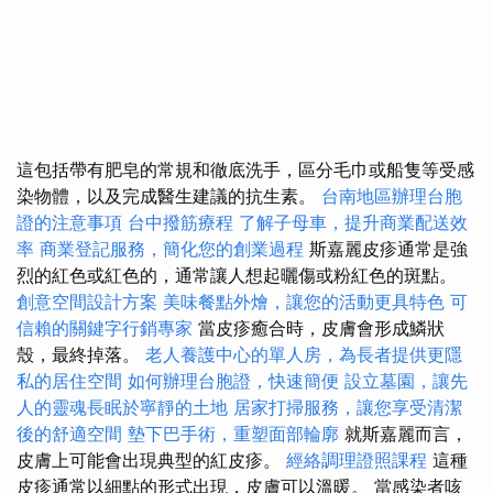
這包括帶有肥皂的常規和徹底洗手，區分毛巾或船隻等受感
染物體，以及完成醫生建議的抗生素。
台南地區辦理台胞
證的注意事項
台中撥筋療程
了解子母車，提升商業配送效
率
商業登記服務，簡化您的創業過程
斯嘉麗皮疹通常是強
烈的紅色或紅色的，通常讓人想起曬傷或粉紅色的斑點。
創意空間設計方案
美味餐點外燴，讓您的活動更具特色
可
信賴的關鍵字行銷專家
當皮疹癒合時，皮膚會形成鱗狀
殼，最終掉落。
老人養護中心的單人房，為長者提供更隱
私的居住空間
如何辦理台胞證，快速簡便
設立墓園，讓先
人的靈魂長眠於寧靜的土地
居家打掃服務，讓您享受清潔
後的舒適空間
墊下巴手術，重塑面部輪廓
就斯嘉麗而言，
皮膚上可能會出現典型的紅皮疹。
經絡調理證照課程
這種
皮疹通常以細點的形式出現，皮膚可以溫暖。 當感染者咳