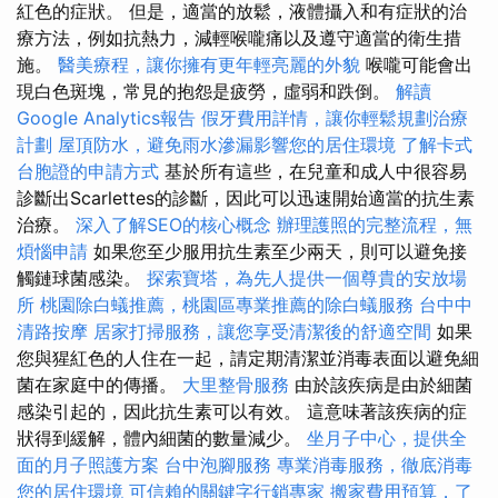
紅色的症狀。 但是，適當的放鬆，液體攝入和有症狀的治
療方法，例如抗熱力，減輕喉嚨痛以及遵守適當的衛生措
施。
醫美療程，讓你擁有更年輕亮麗的外貌
喉嚨可能會出
現白色斑塊，常見的抱怨是疲勞，虛弱和跌倒。
解讀
Google Analytics報告
假牙費用詳情，讓你輕鬆規劃治療
計劃
屋頂防水，避免雨水滲漏影響您的居住環境
了解卡式
台胞證的申請方式
基於所有這些，在兒童和成人中很容易
診斷出Scarlettes的診斷，因此可以迅速開始適當的抗生素
治療。
深入了解SEO的核心概念
辦理護照的完整流程，無
煩惱申請
如果您至少服用抗生素至少兩天，則可以避免接
觸鏈球菌感染。
探索寶塔，為先人提供一個尊貴的安放場
所
桃園除白蟻推薦，桃園區專業推薦的除白蟻服務
台中中
清路按摩
居家打掃服務，讓您享受清潔後的舒適空間
如果
您與猩紅色的人住在一起，請定期清潔並消毒表面以避免細
菌在家庭中的傳播。
大里整骨服務
由於該疾病是由於細菌
感染引起的，因此抗生素可以有效。 這意味著該疾病的症
狀得到緩解，體內細菌的數量減少。
坐月子中心，提供全
面的月子照護方案
台中泡腳服務
專業消毒服務，徹底消毒
您的居住環境
可信賴的關鍵字行銷專家
搬家費用預算，了