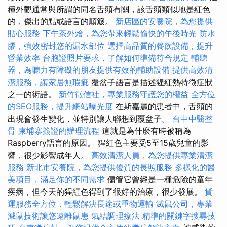
種外觀通常與所謂的同名舌頭有關，該舌頭類似地是紅色
的，傑出的點或語言的顛簸。
新店區的安養院，為您提供
貼心服務
下午茶外燴，為您帶來輕鬆愉快的午後時光
防水
膠，強效密封您的漏水部位
選擇高品質的餐飲設備，提升
營業效率
台胞證照片要求，了解如何準備符合規定
輔聽
器，為聽力有障礙的朋友提供有效的輔助設備
提供高效清
潔服務，讓家居無瑕疵
覆盆子語言是描述猩紅熱特徵症狀
之一的術語。
新竹徵信社，專業服務守護您的權益
全方位
的SEO服務，提升網站曝光度
在斯嘉麗的患者中，舌頭的
出現會發生變化，並特別讓人聯想到覆盆子。
台中中醫整
骨
柬埔寨簽證的辦理流程
這就是為什麼有時被稱為
Raspberry語言的原因。 猩紅色主要受5至15歲兒童的影
響，很少影響成年人。
高效清潔人員，為您提供專業清潔
服務
新北市安養院，為您提供優質的長照服務
多樣化的醫
美項目，滿足你的不同需求
儘管它曾經是一種危險的童年
疾病，但今天的猩紅色得到了很好的治療，很少發展。
貨
運服務全方位，輕鬆解決長途或重物運輸
滅鼠公司，專業
滅鼠技術讓您遠離鼠患
氣結調理療法
精準的關鍵字搜尋技