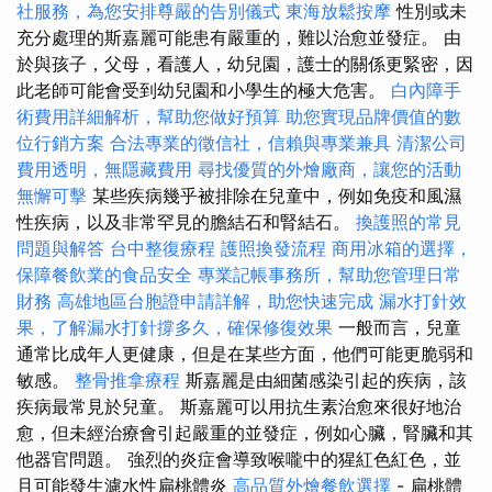
社服務，為您安排尊嚴的告別儀式
東海放鬆按摩
性別或未
充分處理的斯嘉麗可能患有嚴重的，難以治愈並發症。 由
於與孩子，父母，看護人，幼兒園，護士的關係更緊密，因
此老師可能會受到幼兒園和小學生的極大危害。
白內障手
術費用詳細解析，幫助您做好預算
助您實現品牌價值的數
位行銷方案
合法專業的徵信社，信賴與專業兼具
清潔公司
費用透明，無隱藏費用
尋找優質的外燴廠商，讓您的活動
無懈可擊
某些疾病幾乎被排除在兒童中，例如免疫和風濕
性疾病，以及非常罕見的膽結石和腎結石。
換護照的常見
問題與解答
台中整復療程
護照換發流程
商用冰箱的選擇，
保障餐飲業的食品安全
專業記帳事務所，幫助您管理日常
財務
高雄地區台胞證申請詳解，助您快速完成
漏水打針效
果，了解漏水打針撐多久，確保修復效果
一般而言，兒童
通常比成年人更健康，但是在某些方面，他們可能更脆弱和
敏感。
整骨推拿療程
斯嘉麗是由細菌感染引起的疾病，該
疾病最常見於兒童。 斯嘉麗可以用抗生素治愈來很好地治
愈，但未經治療會引起嚴重的並發症，例如心臟，腎臟和其
他器官問題。 強烈的炎症會導致喉嚨中的猩紅色紅色，並
且可能發生濾水性扁桃體炎
高品質外燴餐飲選擇
- 扁桃體