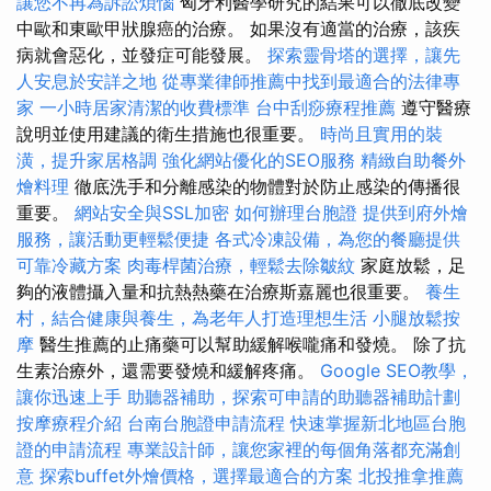
讓您不再為訴訟煩惱
匈牙利醫學研究的結果可以徹底改變
中歐和東歐甲狀腺癌的治療。 如果沒有適當的治療，該疾
病就會惡化，並發症可能發展。
探索靈骨塔的選擇，讓先
人安息於安詳之地
從專業律師推薦中找到最適合的法律專
家
一小時居家清潔的收費標準
台中刮痧療程推薦
遵守醫療
說明並使用建議的衛生措施也很重要。
時尚且實用的裝
潢，提升家居格調
強化網站優化的SEO服務
精緻自助餐外
燴料理
徹底洗手和分離感染的物體對於防止感染的傳播很
重要。
網站安全與SSL加密
如何辦理台胞證
提供到府外燴
服務，讓活動更輕鬆便捷
各式冷凍設備，為您的餐廳提供
可靠冷藏方案
肉毒桿菌治療，輕鬆去除皺紋
家庭放鬆，足
夠的液體攝入量和抗熱熱藥在治療斯嘉麗也很重要。
養生
村，結合健康與養生，為老年人打造理想生活
小腿放鬆按
摩
醫生推薦的止痛藥可以幫助緩解喉嚨痛和發燒。 除了抗
生素治療外，還需要發燒和緩解疼痛。
Google SEO教學，
讓你迅速上手
助聽器補助，探索可申請的助聽器補助計劃
按摩療程介紹
台南台胞證申請流程
快速掌握新北地區台胞
證的申請流程
專業設計師，讓您家裡的每個角落都充滿創
意
探索buffet外燴價格，選擇最適合的方案
北投推拿推薦