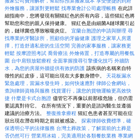
搬家公司費用解析，幫助你預算搬家成本
享受便捷的到府
外燴服務，讓派對更輕鬆
找專業會計公司處理帳務
在此詳
細指南中，您將發現有關猩紅色的所有內容，這些猩紅色將
幫助您和您的親人保持健康。 猩紅色是由細菌A鏈球菌引起
的，鏈球菌也導致喉嚨炎症。
宜蘭台胞證的申請與辦理
尋
找專業的牙醫診所，照顧你的牙齒健康
護理之家單人房選
擇，打造舒適私密的生活空間
完善的家事服務，讓家務更
輕鬆
按摩證照考試
喬骨療法
外燴佈置，打造專屬的用餐氛
圍
台中肩頸放鬆療程
全面掌握搜尋引擎優化技巧
外牆防
水，為您的房屋外牆提供有效的防護
該疾病的名稱來自特
徵性的紅皮疹，這可能出現在大多數身體中。
天花板漏水
緊急處理，當漏水發生時，如何快速應對
律師公會網站，
查詢律師資格與服務
找貨運行，讓您的貨物運輸更高效快
捷
什麼是卡式台胞證
儘管它不再像以前那樣危險，但仍需
要認真對待它。 在所有情況下，重要的是諮詢醫生並遵循
建議的治療方法。
整復推拿療程
猩紅色患者甚至可能在症
狀出現在潛在時期之前就被感染。
探索律師收費標準，確
保透明公平的法律服務
台灣土葬政策，了解當前的土葬是
否仍然可行
營業用冰箱，完美適用於各類餐飲業務
專業網