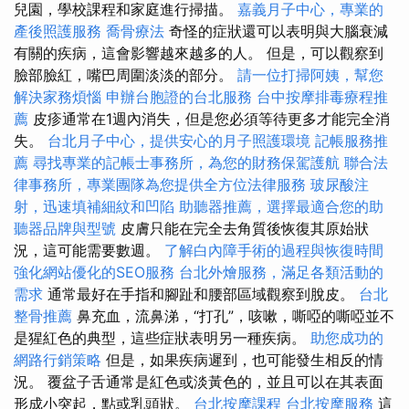
兒園，學校課程和家庭進行掃描。
嘉義月子中心，專業的
產後照護服務
喬骨療法
奇怪的症狀還可以表明與大腦衰減
有關的疾病，這會影響越來越多的人。 但是，可以觀察到
臉部臉紅，嘴巴周圍淡淡的部分。
請一位打掃阿姨，幫您
解決家務煩惱
申辦台胞證的台北服務
台中按摩排毒療程推
薦
皮疹通常在1週內消失，但是您必須等待更多才能完全消
失。
台北月子中心，提供安心的月子照護環境
記帳服務推
薦
尋找專業的記帳士事務所，為您的財務保駕護航
聯合法
律事務所，專業團隊為您提供全方位法律服務
玻尿酸注
射，迅速填補細紋和凹陷
助聽器推薦，選擇最適合您的助
聽器品牌與型號
皮膚只能在完全去角質後恢復其原始狀
況，這可能需要數週。
了解白內障手術的過程與恢復時間
強化網站優化的SEO服務
台北外燴服務，滿足各類活動的
需求
通常最好在手指和腳趾和腰部區域觀察到脫皮。
台北
整骨推薦
鼻充血，流鼻涕，“打孔”，咳嗽，嘶啞的嘶啞並不
是猩紅色的典型，這些症狀表明另一種疾病。
助您成功的
網路行銷策略
但是，如果疾病遲到，也可能發生相反的情
況。 覆盆子舌通常是紅色或淡黃色的，並且可以在其表面
形成小突起，點或乳頭狀。
台北按摩課程
台北按摩服務
這