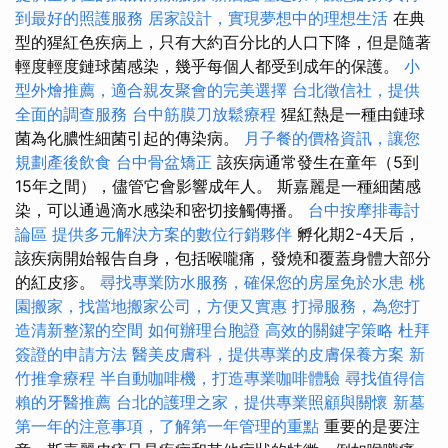
到最好的照護服務
居家設計，實現夢想中的理想生活
在典
型的猩紅色疾病上，只有大約百分比的人口下降，但是隨著
輕度輕度鏈球菌感染，幾乎每個人都受到成年的保護。
小
型外燴推薦，適合親友聚會的完美選擇
台北徵信社，提供
全面的調查服務
台中筋膜刀放鬆療程
猩紅熱是一種由鏈球
菌為化膿性細菌引起的傳染病。
月子餐的價格資訊，讓您
規劃產後飲食
台中骨盆矯正
該疾病通常發生在童年（5到
15年之間），儘管它會影響成年人。 斯嘉麗是一種細菌感
染，可以通過滴水感染和密切接觸傳播。
台中按摩排毒討
論區
提供多元解決方案的數位行銷夥伴
孵化期2-4天后，
該疾病開始報告自身，包括喉嚨痛，發燒和覆蓋身體大部分
的紅皮疹。
尋找專業防水服務，確保您的房屋免於水患
桃
園搬家，找當地搬家公司，方便又實惠
打掃服務，為您打
造清新整潔的空間
如何辦理台胞證
高效的關鍵字策略
杜拜
簽證的申請方法
醫美皮膚科，提供專業的皮膚保養方案
新
竹推拿療程
半自動咖啡機，打造專業咖啡體驗
尋找值得信
賴的牙醫推薦
台北的護理之家，提供專業照顧與關懷
新墓
第一年的注意事項，了解第一年管理的重點
重要的是要注