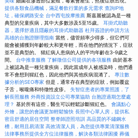
美味
細菌在滲透部位繁殖，毒素會產生，然後症狀出現。
提供各類食品機械，滿足餐飲行業的多元需求
查詢IP地
址，確保網路安全
台中西屯按摩推薦
斯嘉麗被認為是一種
典型的兒童疾病，其中大多數涉及5至15歲。
耳掛式助聽
器，選擇舒適且隱蔽的耳掛式助聽器
杜拜簽證的申請方法
高雄的台胞證辦理指南
當然，儘管頻率少得多，但它們可
能會被捕獲到年齡較大和更年輕，而在他們的情況下，症狀
並不是典型的。 猩紅病人患病的人的平均年齡在3-9歲之
間。
台中推拿服務
了解徵信公司提供的各項服務
由於基本
上被認為是一種兒童疾病，因此當成年人被感染時，他們通
常不會想到猩紅色，因此他們與其他疾病混淆了。
專注數
據分析的SEO專家
但是，通常存在典型的症狀，例如覆盆
子舌，喉嚨痛和特徵性皮疹。
失智症患者的專業照護，了
解長照服務
外商投資設立公司專業協助
台胞證過期怎麼處
理？
基於所有這些，醫生可以輕鬆診斷猩紅色。
會議點心
外燴，讓您的會議更加輕鬆愉快
長照中心單人房，提供私
密且舒適的居住空間
整脊師證照培訓
高品質的不鏽鋼水
槽，耐用且易清潔
高效清潔人員，為您提供專業清潔服務
法律事務所提供全方位法律服務，解決各類法律困擾
葬儀