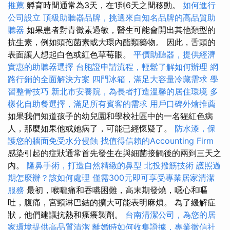
推薦
孵育時間通常為3天，在1到6天之間移動。
如何進行
公司設立
頂級助聽器品牌，挑選來自知名品牌的高品質助
聽器
如果患者對青黴素過敏，醫生可能會開出其他類型的
抗生素，例如頭孢菌素或大環內酯類藥物。 因此，舌頭的
表面讓人想起白色或紅色草莓眼。
平價助聽器，提供經濟
實惠的助聽器選擇
台胞證申請流程，輕鬆了解如何辦理
網
路行銷的全面解決方案
四門冰箱，滿足大容量冷藏需求
學
習整骨技巧
新北市安養院，為長者打造溫馨的居住環境
多
樣化自助餐選擇，滿足所有賓客的需求
用戶口碑外燴推薦
如果我們知道孩子的幼兒園和學校社區中的一名猩紅色病
人，那麼如果他或她病了，可能已經懷疑了。
防水漆，保
護您的牆面免受水分侵蝕
找值得信賴的Accounting Firm
感染引起的症狀通常首先發生在與細菌接觸後的兩到三天之
內。
隆鼻手術，打造自然精緻的鼻型
北投撥筋技術
護照過
期怎麼辦？該如何處理
僅需300元即可享受專業居家清潔
服務
最初，喉嚨痛和吞嚥困難，高末期發燒，噁心和嘔
吐，腹痛，宮頸淋巴結的擴大可能表明麻煩。 為了緩解症
狀，他們建議抗熱和瘙癢製劑。
台南清潔公司，為您的居
家環境提供高品質清潔
離婚時如何收集證據，專業徵信社