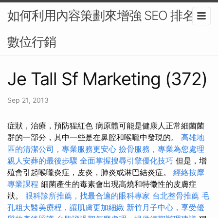
如何利用內容策劃來增強 SEO 排名-
數位行銷
Je Tall Sf Marketing (372)
Sep 21, 2013
症狀，治療，預防猩紅色 病原體可能是健康人正常細菌菌
群的一部分，其中一些是在鼻腔和喉嚨中發現的。
高雄地
區的清潔公司，專業服務更安心
撿骨服務，專業為您處理
親人安葬的最後步驟
全面掌握搜尋引擎優化技巧
但是，增
殖會引起喉嚨炎症，皮炎，肺炎或淋巴結炎症。
經絡按摩
專業課程
細菌產生的毒素會出現高燒和特徵性的皮膚症
狀。
眼科診所推薦，找最合適的眼科專家
台北整骨推薦
毛
孔粗大醫美療程，讓肌膚更加細緻
新竹月子中心，享受優