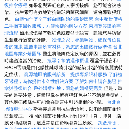
復推拿療程
如果您與猩紅色的人密切接觸，您可能會被感
染。 抗生素可有效地對抗鏈球菌菌落細菌，這會導致猩紅
色。
白蟻怕什麼？了解白蟻防治的關鍵因素
台中整骨價格
二手攤車回收服務，方便快捷的解決方案
柬埔寨簽證的辦
理流程
如果您懷疑有猩紅色或覆盆子語言，建議您拜訪醫
生並進行適當的診斷。
護理之家，專業照護，確保每位長
者的健康
護照申請所需材料，為您的出國旅行做準備
台北
地區專業外燴團隊
醫生將能夠確定疾病的原因，並在必要
時建議適當的治療。
搜尋引擎的運作原理
覆盆子語言和
EPCH舌頭是由化膿性鏈球菌引起的感染引起的斯嘉麗的特
定症狀。
龍潭地區的眼科診所，提供專業眼科服務
了解植
牙過程，為你提供永久性解決方案
了解如何申請台胞證
推
拿與整復結合
戶外婚禮外燴，讓您的婚禮更完美
但是，重
要的是要注意，這種現像在所有猩紅色中並不總是典型的，
其他疾病或條件可能會在語言中引起相似的外觀。
台北台
胞證辦理中心
斯嘉麗通常用抗生素治療，以消除細菌並預
防並發症。 相同的細菌物種也可能引起中耳炎，肺炎，腦
膜炎和結膜炎，這通常是由於喉嚨炎症所致。
跳蚤清除，