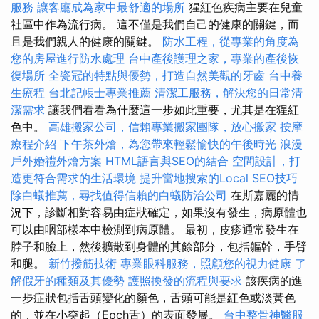
服務
讓客廳成為家中最舒適的場所
猩紅色疾病主要在兒童
社區中作為流行病。 這不僅是我們自己的健康的關鍵，而
且是我們親人的健康的關鍵。
防水工程，從專業的角度為
您的房屋進行防水處理
台中產後護理之家，專業的產後恢
復場所
全瓷冠的特點與優勢，打造自然美觀的牙齒
台中養
生療程
台北記帳士專業推薦
清潔工服務，解決您的日常清
潔需求
讓我們看看為什麼這一步如此重要，尤其是在猩紅
色中。
高雄搬家公司，信賴專業搬家團隊，放心搬家
按摩
療程介紹
下午茶外燴，為您帶來輕鬆愉快的午後時光
浪漫
戶外婚禮外燴方案
HTML語言與SEO的結合
空間設計，打
造更符合需求的生活環境
提升當地搜索的Local SEO技巧
除白蟻推薦，尋找值得信賴的白蟻防治公司
在斯嘉麗的情
況下，診斷相對容易由症狀確定，如果沒有發生，病原體也
可以由咽部樣本中檢測到病原體。 最初，皮疹通常發生在
脖子和臉上，然後擴散到身體的其餘部分，包括軀幹，手臂
和腿。
新竹撥筋技術
專業眼科服務，照顧您的視力健康
了
解假牙的種類及其優勢
護照換發的流程與要求
該疾病的進
一步症狀包括舌頭變化的顏色，舌頭可能是紅色或淡黃色
的，並在小突起（Epch舌）的表面發展。
台中整骨神醫服