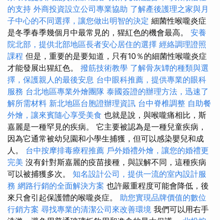
的支持
外商投資設立公司專業協助
了解產後護理之家與月
子中心的不同選擇，讓您做出明智的決定
細菌性喉嚨炎症
是冬季春季幾個月中最常見的，猩紅色的機會最高。
安養
院北部，提供北部地區長者安心居住的選擇
經絡調理證照
課程
但是，重要的是要知道，只有10％的細菌性喉嚨炎症
才能發展出猩紅色。
撥筋技術教學
了解骨灰罈的種類與選
擇，保護親人的最後安息
台中眼科推薦，提供專業的眼科
服務
台北地區專業外燴團隊
泰國簽證的辦理方法，迅速了
解所需材料
新北地區台胞證辦理資訊
台中脊椎調整
自助餐
外燴，讓來賓隨心享受美食
也就是說，與喉嚨痛相比，斯
嘉麗是一種罕見的疾病。 它主要被認為是一種兒童疾病，
因為它通常被幼兒園和小學生捕獲，但可以感染嬰兒和成
人。
台中按摩排毒療程推薦
戶外婚禮外燴，讓您的婚禮更
完美
沒有針對斯嘉麗的疫苗接種，與誤解不同，這種疾病
可以被捕獲多次。
知名設計公司，提供一流的室內設計服
務
網路行銷的全面解決方案
也許嚴重程度可能會降低，後
來只會引起保護體的喉嚨炎症。
助您實現品牌價值的數位
行銷方案
尋找專業的清潔公司來改善環境
我們可以用右手