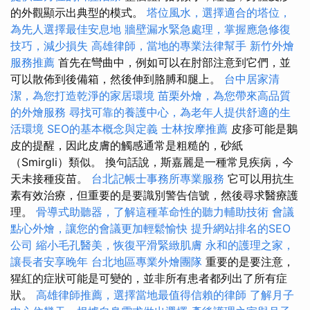
的外觀顯示出典型的模式。
塔位風水，選擇適合的塔位，
為先人選擇最佳安息地
牆壁漏水緊急處理，掌握應急修復
技巧，減少損失
高雄律師，當地的專業法律幫手
新竹外燴
服務推薦
首先在彎曲中，例如可以在肘部注意到它們，並
可以散佈到後備箱，然後伸到胳膊和腿上。
台中居家清
潔，為您打造乾淨的家居環境
苗栗外燴，為您帶來高品質
的外燴服務
尋找可靠的養護中心，為老年人提供舒適的生
活環境
SEO的基本概念與定義
士林按摩推薦
皮疹可能是鵝
皮的提醒，因此皮膚的觸感通常是粗糙的，砂紙
（Smirgli）類似。 換句話說，斯嘉麗是一種常見疾病，今
天未接種疫苗。
台北記帳士事務所專業服務
它可以用抗生
素有效治療，但重要的是要識別警告信號，然後尋求醫療護
理。
骨導式助聽器，了解這種革命性的聽力輔助技術
會議
點心外燴，讓您的會議更加輕鬆愉快
提升網站排名的SEO
公司
縮小毛孔醫美，恢復平滑緊緻肌膚
永和的護理之家，
讓長者安享晚年
台北地區專業外燴團隊
重要的是要注意，
猩紅的症狀可能是可變的，並非所有患者都列出了所有症
狀。
高雄律師推薦，選擇當地最值得信賴的律師
了解月子