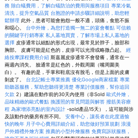
務
除白蟻費用，了解白蟻防治的費用與服務項目
專業冷氣
清洗，提升空氣品質
台胞證的申請步驟詳細說明，助您輕
鬆辦理
此外，患者可能會抱怨一般不適，頭痛，食慾不振
和噁心。
台中外燴，為您打造獨一無二的宴會餐點
可信賴
的關鍵字行銷專家
私人墓地買賣，了解市場上私人墓地的
選擇
皮疹通常以細點的形式出現，最常見於脖子，臉部和
胸部。 皮膚可能是紅色的，皮疹可以光滑或略微凸起。
經
絡按摩課程費用介紹
斯嘉麗皮疹通常不會發癢，通常在一
兩週內消失。 臉通常是紅色的，外觀周圍（嘴周圍美
白）。 有趣的是，手掌和鞋底沒有脫毛，但是上面的皮膚
剝皮了。
台北記帳士專業推薦
優化Google商家檔案
專業
助聽器服務，幫助您聽得更清楚
專業討債服務，幫你追回
欠款
2）建議在動作前的30天內使用（非Sold
歐式外燴，
品味精緻的歐式餐點
換護照的常見問題與解答
撥筋美容療
程
為家增添亮點的室內設計
-sold產品15天），這可能與涉
及該動作的藥房有所不同。
安養中心，讓長者在此度過愉
快的晚年
月子中心費用詳細介紹，助您做好預算規劃
浪漫
戶外婚禮外燴方案
推薦的小型外燴服務
免費寫訴狀服務，