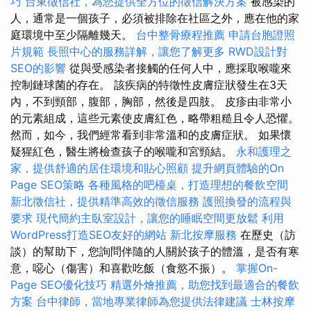
巧
台東徵信社，為您提供全方位的徵信解決方案
被感染的
人，通常是一個孩子，必須被排除在社區之外，應在他的家
庭環境中至少隔離幾天。
台中整骨療程推薦
申請台胞證照
片規範
長照中心的服務詳解，讓您了解更多
RWD設計對
SEO的影響
從與受感染者接觸的任何人中，應採取喉嚨來
控制鏈球菌的存在。 該疾病的特徵性皮膚症狀發生在3天
內，不到頸部，腹部，胸部，然後是四肢。 皮疹由非常小
的元素組成，這些元素使皮膚紅色，略帶粗糙且令人恐懼。
然而，如今，我們經常看到非常溫和的皮膚症狀。 如果懷
疑猩紅色，醫生將檢查孩子的喉嚨和宮頸結。
永和護理之
家，提供舒適的居住環境和貼心照顧
提升網頁體驗的On
Page SEO策略
各種風格的吧檯桌，打造理想的餐飲空間
新北徵信社，提供精準高效的徵信服務
護照換發的流程與
要求
現代簡約主臥室設計，讓您的睡眠空間更放鬆
利用
WordPress打造SEO友好的網站
新北按摩服務
在歷史（訪
談）的幫助下，您詢問伴隨的人關於孩子的體溫，是否有寒
意，噁心（傷害）和喜歡吃飯（食慾不振）。
掌握On-
Page SEO優化技巧
精選外燴推薦，助您找到最適合的餐飲
方案
台中律師，當地專業律師為您提供法律建議
士林按摩