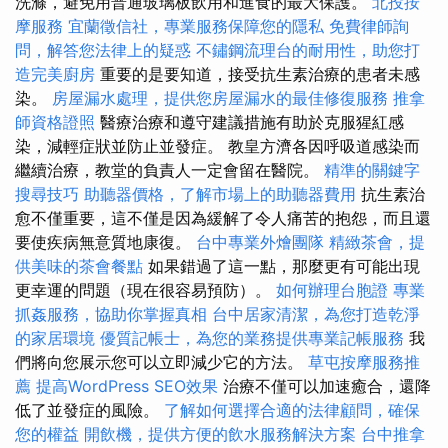
洗滌，避免用普通玻璃板飲用和進食的最大保護。
北投按
摩服務
宜蘭徵信社，專業服務保障您的隱私
免費律師詢
問，解答您法律上的疑惑
不鏽鋼流理台的耐用性，助您打
造完美廚房
重要的是要知道，接受抗生素治療的患者未感
染。
房屋漏水處理，提供您房屋漏水的最佳修復服務
推拿
師資格證照
醫療治療和遵守建議措施有助於克服猩紅感
染，減輕症狀並防止並發症。 教皇方濟各因呼吸道感染而
繼續治療，教堂的負責人一定會留在醫院。
精準的關鍵字
搜尋技巧
助聽器價格，了解市場上的助聽器費用
抗生素治
愈不僅重要，這不僅是因為緩解了令人痛苦的抱怨，而且還
要使疾病無意質地康復。
台中專業外燴團隊
精緻茶會，提
供美味的茶會餐點
如果錯過了這一點，那麼更有可能出現
更幸運的問題（現在很容易預防）。
如何辦理台胞證
專業
抓姦服務，協助你掌握真相
台中居家清潔，為您打造乾淨
的家居環境
優質記帳士，為您的業務提供專業記帳服務
我
們將向您展示您可以立即減少它的方法。
草屯按摩服務推
薦
提高WordPress SEO效果
治療不僅可以加速癒合，還降
低了並發症的風險。
了解如何選擇合適的法律顧問，確保
您的權益
開飲機，提供方便的飲水服務解決方案
台中推拿