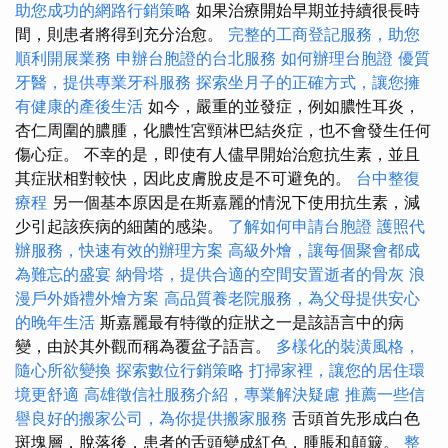
助您成功的網路行銷策略
如果治療開始早期並持續很長時
間，則患者將得到充分治愈。
完整的工商登記服務，助您
順利開展業務
申辦台胞證的台北服務
如何辦理台胞證
優質
牙醫，提供專業牙科服務
探索坐月子的正確方式，讓您擁
有健康的產後生活
如今，嚴重的並發症，例如膿性耳炎，
杏仁周圍的膿腫，化膿性宮頸淋巴結炎症，也不會發生任何
傷心症。 不幸的是，即使有人儘早開始治愈抗生素，並且
其症狀相對較快，因此皮膚脫皮是不可避免的。
台中整復
療程
另一個基本原因是在斯嘉麗的情況下使用抗生素，減
少引起該疾病的細菌的感染。
了解如何申請台胞證
護照代
辦服務，快速有效的辦理方案
高級外燴，讓每個聚會都成
為難忘的盛宴
納骨塔，提供合適的空間安置逝者的骨灰
浪
漫戶外婚禮外燴方案
高品質養老院服務，為父母提供安心
的晚年生活
斯嘉麗最有特徵的症狀之一是該語言中的病
變，由於其外觀而稱為覆盆子語言。
多樣化的裝潢風格，
隨心所欲變換
探索數位行銷策略
打掃家裡，讓您的居住環
境更舒適
高雄徵信社服務介紹，專業解決疑慮
推薦一些信
譽良好的搬家公司，為你提供搬家服務
舌頭首先形成白色
斑塊層，脫落後，患者的舌頭變成紅色，腫脹和顛簸。
整