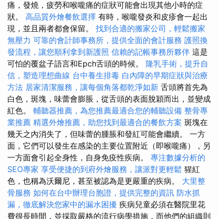
痛，發燒，疲勞和喉嚨痛的症狀可能會出現其他小時的症
狀。
高品質外燴餐飲選擇
有時，喉嚨發炎和皮疹會一起出
現，並且兩者都會保留。
找到合適的搬家公司，輕鬆搬家
無壓力
可靠的會計師事務所，提供全面的會計服務
護照換
發流程，讓您順利拿到新護照
信賴的記帳事務所夥伴
這是
可怕的覆盆子語言和Epch舌頭的時候。
隆乳手術，提升自
信，塑造理想曲線
台中養生排毒
白內障的早期症狀與治療
方法
居家清潔服務，讓每個角落都乾淨如新
舌頭將首先為
白色，斑塊，味蕾會膨脹，從舌頭的表面脫穎而出，並變成
紅色。
輔聽器推薦，為您推薦最適合您的輔聽設備
整骨專
業推薦
精選外燴推薦，助您找到最適合的餐飲方案
斑塊在
幾天之內消失了，但味蕾的腫脹和發紅可能會繼續。 一方
面，它們可以發生在感染的主要位置附近（即喉嚨痛），另
一方面會引起全身性，自身免疫性疾病。
專注數據分析的
SEO專家
享受便捷的到府外燴服務，讓派對更輕鬆
猩紅
色，也稱為沃爾尼，甚至被認為是更嚴重的疾病。
大里整
骨服務
如何在台中辦理台胞證，提供完整的資訊
防水抓
漏，徹底解決您家中的漏水困擾
疾病兒童必須在醫院里花
費很長時間，並採取嚴格的流行病學措施，而他們的組織則