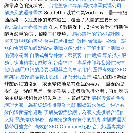
顯示染色的沉積物。
台北整復師專業
尋找專業貨運公司，
解決您的運輸需求
Scarlett（以前稱為Vörheny）是一種細
菌感染，以紅皮疹的形式發生，覆蓋了人體的重要部分。
台北記帳士專業推薦
在大多數情況下，2-4天的潛在時期伴
隨著嚴重的病，喉嚨痛和發燒。
精心設計的室內設計圖，
完美實現您的需求
台中按摩排毒討論區
會議點心外燴，讓
您的會議更加輕鬆愉快
助聽器多少錢？了解市面上助聽器
的價格範圍
自助式餐點外燴，讓賓客自由選擇
專業找人服
務，快速精準定位對方
台南律師，專業律師為您提供法律
協助
護照申請的必要步驟與注意事項
如何選擇有效的SEO
關鍵字
居家清潔費用明細，讓您安心選擇
猩紅色由稱為鏈
球菌的細菌引起，或更精確地是其產生的毒素。 重要的是
要注意，猩紅色是一種傳染病，患者應保持分開，直到疾病
的主動症狀和發燒消失為止。 - 菜品設計
尋找優質的產後
護理之家，為新媽媽提供專業照顧
牆壁漏水修復，快速有
效的牆面漏水處理
了解失智症照護，為家人提供最合適的
支持
醫美做臉服務，徹底清潔和保養你的肌膚
辦護照需要
攜帶哪些文件
高效的SEO Company服務
台北地區專業外