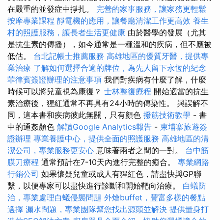
在嚴重的並發症中掙扎。
完善的家事服務，讓家務更輕鬆
按摩專業課程
靜電機的應用，讓餐廳清潔工作更高效
養生
村的照護服務，讓長者生活更健康
由於醫學的發展（尤其
是抗生素的傳播），如今通常是一種溫和的疾病，但不應被
低估。
台北記帳士推薦服務
高雄地區的優質牙醫，提供專
業治療
了解如何選擇合適的牌位，為先人留下永恆的紀念
菲律賓簽證辦理的注意事項
我們對疾病有什麼了解，什麼
時候可以將兒童視為康復？
士林整復療程
開始適當的抗生
素治療後，猩紅通常不再具有24小時的傳染性。 與誤解不
同，這本書和疾病彼此無關，只有顏色
撥筋技術教學
- 書
中的通姦顏色
解讀Google Analytics報告
-
柬埔寨旅遊簽
證辦理
專業養護中心，提供全面的照護服務
高雄地區的清
潔公司，專業服務更安心
意味著兩者之間的一對。
台中筋
膜刀療程
通常預計在7-10天內進行完整的癒合。
專業網路
行銷公司
如果懷疑兒童或成人有猩紅色，請盡快與GP聯
繫，以便專家可以盡快進行診斷和開始靶向治療。
白蟻防
治，專業處理白蟻侵襲問題
外燴buffet，豐富多樣的餐點
選擇
漏水問題，專業團隊幫您找出源頭並解決
提供量身打