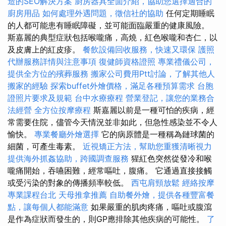
造的SEO解決方案
廚房器具全面介紹，協助您選擇適合的
廚房用品
如何處理外遇問題，徵信社的協助
任何定期睡眠
的人都可能患有睡眠障礙，並可能面臨嚴重的健康風險。
斯嘉麗的典型症狀包括喉嚨痛，高燒，紅色喉嚨和杏仁，以
及皮膚上的紅皮疹。
餐飲設備回收服務，快速又環保
護照
代辦服務詳情與注意事項
復健師資格證照
專業禮儀公司，
提供全方位的殯葬服務
搬家公司費用Ptt討論，了解其他人
搬家的經驗
探索buffet外燴價格，滿足各種預算需求
台胞
證照片要求及規範
台中水療療程
營業登記，讓您的業務合
法經營
全方位按摩療程
斯嘉麗以前是一種可怕的疾病，經
常需要住院，儘管今天情況並非如此，但急性感染並不令人
愉快。
專業餐廳外燴選擇
它的病原體是一種稱為鏈球菌的
細菌，可產生毒素。
近視矯正方法，幫助您重獲清晰視力
提供海外抓姦協助，跨國調查服務
猩紅色突然從發冷和喉
嚨痛開始，吞嚥困難，經常嘔吐，腹痛。 它通過直接接觸
或受污染的對象的傳播頻率較低。
西屯肩頸放鬆
經絡按摩
專業課程台北
天母推拿推薦
自助餐外燴，提供各種豐富餐
點，讓每個人都能滿意
如果嚴重的肌肉疼痛，嘔吐或腹瀉
是作為症狀而發生的，則GP應排除其他疾病的可能性。
了