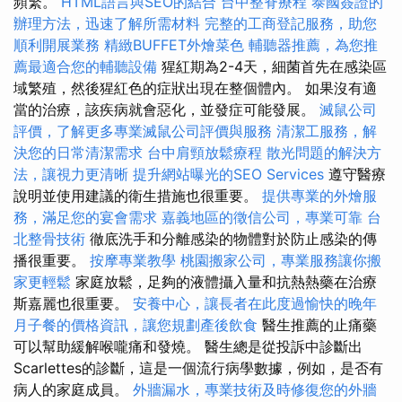
頻繁。
HTML語言與SEO的結合
台中整脊療程
泰國簽證的
辦理方法，迅速了解所需材料
完整的工商登記服務，助您
順利開展業務
精緻BUFFET外燴菜色
輔聽器推薦，為您推
薦最適合您的輔聽設備
猩紅期為2-4天，細菌首先在感染區
域繁殖，然後猩紅色的症狀出現在整個體內。 如果沒有適
當的治療，該疾病就會惡化，並發症可能發展。
滅鼠公司
評價，了解更多專業滅鼠公司評價與服務
清潔工服務，解
決您的日常清潔需求
台中肩頸放鬆療程
散光問題的解決方
法，讓視力更清晰
提升網站曝光的SEO Services
遵守醫療
說明並使用建議的衛生措施也很重要。
提供專業的外燴服
務，滿足您的宴會需求
嘉義地區的徵信公司，專業可靠
台
北整骨技術
徹底洗手和分離感染的物體對於防止感染的傳
播很重要。
按摩專業教學
桃園搬家公司，專業服務讓你搬
家更輕鬆
家庭放鬆，足夠的液體攝入量和抗熱熱藥在治療
斯嘉麗也很重要。
安養中心，讓長者在此度過愉快的晚年
月子餐的價格資訊，讓您規劃產後飲食
醫生推薦的止痛藥
可以幫助緩解喉嚨痛和發燒。 醫生總是從投訴中診斷出
Scarlettes的診斷，這是一個流行病學數據，例如，是否有
病人的家庭成員。
外牆漏水，專業技術及時修復您的外牆