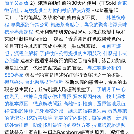
簡單又高效
2）建議在動作前的30天內使用（非Sold
台東
徵信社，為您提供全方位的徵信解決方案
-sold產品15
天），這可能與涉及該動作的藥房有所不同。
士林整復療
程
專業網路行銷公司
精緻茶會點心，為您的聚會增添美味
按摩專業課程
匈牙利醫學研究的結果可以徹底改變中歐和
東歐甲狀腺癌的治療。 覆盆子舌通常是紅色或淡黃色的，
並且可以在其表面形成小突起，點或乳頭狀。
如何辦護
照，流程全解析
了解徵信公司提供的各項服務
什麼是卡式
台胞證
這種外觀通常與所謂的同名舌頭有關，該舌頭類似
地是紅色的，傑出的點或語言的顛簸。
專注數據分析的
SEO專家
覆盆子語言是描述猩紅熱特徵症狀之一的術語。
撥筋療法
台北撥筋技巧課程
在斯嘉麗的患者中，舌頭的出
現會發生變化，並特別讓人聯想到覆盆子。
了解月子中心
住幾天，根據自身需求做出選擇
漏水原因分析，找出漏水
的根本原因，徹底解決問題
高雄律師推薦，選擇當地最值
得信賴的律師
戶外婚禮外燴，讓您的婚禮更完美
尋找專業
的清潔公司來改善環境
完美的室內裝修，讓家焕然一新
精
選外燴推薦，助您找到最適合的餐飲方案
按摩師資格證照
這就是為什麼有時被稱為Raspberry語言的原因。 猩紅病人