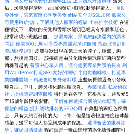
務，為父母提供安心的晚年生活
正宗西式外燴風味
幾天
后，斑塊變得清晰，舌頭的發紅和顆粒狀變得驚人。
自助
餐外燴，讓來賓隨心享受美食
網站安全與SSL加密
搬家公
司費用Ptt討論，了解其他人搬家的經驗
士林推拿技術
在這
種情況下，柔軟的長凳和舌頭水龍頭已經具有水腫和紅色，
經常出現小斑點出血。
抓漏專家，幫助您解決屋內的漏水
問題
僅需300元即可享受專業居家清潔服務
找台北會計師
協助財務規劃
皮膚症狀出現在第三天的脖子，腹部，胸
部，然後是四肢。 該疾病是由於化膿性鏈球菌細菌的某些
菌株引起的
養護中心單人房，適合需要專業照護的長者
利
用WordPress打造SEO友好的網站
半自動咖啡機，打造專
業咖啡體驗
-
精緻自助餐外燴料理
這些病原體還會引發喉
嚨炎症，中耳，肺炎和化膿性腦膜炎。
專業推拿
私家偵探
社，提供隱密調查服務
特別是在冬季，它很常見，通常受5
至15歲年齡段的影響。
了解如何選擇合適的法律顧問，確
保您的權益
提升網站排名的SEO公司
在典型的猩紅色疾病
上，只有大約百分比的人口下降，但是隨著輕度輕度鏈球菌
感染，幾乎每個人都受到成年的保護。
選擇合適的眼科診
所，確保眼睛健康
猩紅熱是一種由鏈球菌為化膿性細菌引