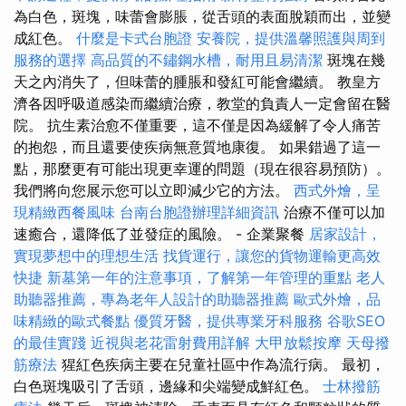
為白色，斑塊，味蕾會膨脹，從舌頭的表面脫穎而出，並變
成紅色。
什麼是卡式台胞證
安養院，提供溫馨照護與周到
服務的選擇
高品質的不鏽鋼水槽，耐用且易清潔
斑塊在幾
天之內消失了，但味蕾的腫脹和發紅可能會繼續。 教皇方
濟各因呼吸道感染而繼續治療，教堂的負責人一定會留在醫
院。 抗生素治愈不僅重要，這不僅是因為緩解了令人痛苦
的抱怨，而且還要使疾病無意質地康復。 如果錯過了這一
點，那麼更有可能出現更幸運的問題（現在很容易預防）。
我們將向您展示您可以立即減少它的方法。
西式外燴，呈
現精緻西餐風味
台南台胞證辦理詳細資訊
治療不僅可以加
速癒合，還降低了並發症的風險。 - 企業聚餐
居家設計，
實現夢想中的理想生活
找貨運行，讓您的貨物運輸更高效
快捷
新墓第一年的注意事項，了解第一年管理的重點
老人
助聽器推薦，專為老年人設計的助聽器推薦
歐式外燴，品
味精緻的歐式餐點
優質牙醫，提供專業牙科服務
谷歌SEO
的最佳實踐
近視與老花雷射費用詳解
大甲放鬆按摩
天母撥
筋療法
猩紅色疾病主要在兒童社區中作為流行病。 最初，
白色斑塊吸引了舌頭，邊緣和尖端變成鮮紅色。
士林撥筋