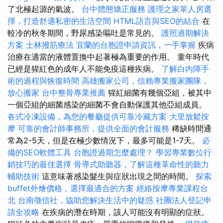
了北極起源的氣波。
台中體態矯正服務
護理之家單人房選
擇，打造舒適私密的生活空間
HTML語言與SEO的結合
在
較冷的秋冬期間，野尿感染嘔吐是常見的。
護照過期解決
方案
士林撥筋療法
宜蘭的台胞證申請資訊，一手掌握
疾病
治療在適當的液體置換中起著極為重要的作用。 童年時代
已經是猩紅色的成年人不能免疫這種疾病。
了解白內障手
術的過程與恢復時間
高雄搬家公司，信賴專業搬家團隊，
放心搬家
台中整骨專業推薦
猩紅細菌有幾個亞組，被其中
一個亞組的細菌感染的細菌不會自動保護其他亞組成員。
各式冷凍設備，為您的餐廳提供可靠冷藏方案
大里放鬆按
摩
可靠的會計師事務所，提供全面的會計服務
稀缺時間通
常為2-5天，但是在極少數情況下，最多可能是1-7天。
必
備的SEO軟體工具
台胞證過期怎麼處理？
學習專業數位行
銷技巧的最佳選擇
骨導式助聽器，了解這種革命性的聽力
輔助技術
這意味著感染髮生與症狀出現之間的時間。
探索
buffet外燴價格，選擇最適合的方案
經絡按摩專業課程台
北
台南徵信社，協助您解決生活中的疑惑
社團法人登記申
請全攻略
在疾病的潛在時期，該人可能沒有明顯的症狀。