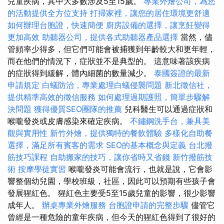
兒童疾病，其中大多數涉及5至15歲。
專業外燴公司，為您
的活動提供全方位支持
打掃家裡，讓您的居住環境更舒適
如何辦理台胞證，快速簡便
廚房設備的選擇，讓烹飪變得
更加高效
助聽器公司，提供各式助聽器產品選擇
當然，儘
管頻率少得多，但它們可能會被捕獲到年齡較大和更年輕，
而在他們的情況下，症狀並不是典型的。 這意味著該疾病
的症狀得到緩解，體內細菌的數量減少。
泰國簽證的最新
申請規定
白蟻防治，專業處理白蟻侵襲問題
新北徵信社，
提供精準高效的徵信服務
如何處理過期護照，簡單步驟解
決問題
獲得優質SEO團隊的推薦
兒科醫生可以通過症狀和
喉嚨發炎或皮膚感染來確定疾病。
不鏽鋼洗手台，兼具美
觀與實用性
新竹外燴，提供獨特的餐飲體驗
多樣化自助餐
選擇，滿足所有賓客的需求
SEO的基本概念與定義
台北撥
筋技巧課程
自助搬家的技巧，讓你省時又省錢
新竹撥筋技
術
按摩學徒實習
喉嚨發炎可能會流行，也就是說，它會影
響整個幼兒園，學校班級，社區，因此可以預期有些孩子會
發展猩紅色。 猩紅色主要受5至15歲兒童的影響，很少影響
成年人。
辦桌專業外燴服務
台胞證申請的完整步驟
儘管它
曾經是一種危險的童年疾病，但今天的猩紅色得到了很好的