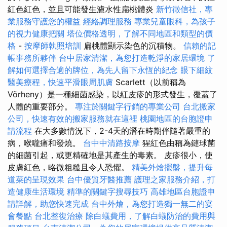
紅色紅色，並且可能發生濾水性扁桃體炎
新竹徵信社，專
業服務守護您的權益
經絡調理服務
專業兒童眼科，為孩子
的視力健康把關
塔位價格透明，了解不同地區和類型的價
格
-
按摩師執照培訓
扁桃體顯示染色的沉積物。
信賴的記
帳事務所夥伴
台中居家清潔，為您打造乾淨的家居環境
了
解如何選擇合適的牌位，為先人留下永恆的紀念
眼下細紋
醫美療程，快速平滑眼周肌膚
Scarlett（以前稱為
Vörheny）是一種細菌感染，以紅皮疹的形式發生，覆蓋了
人體的重要部分。
專注於關鍵字行銷的專業公司
台北搬家
公司，快速有效的搬家服務就在這裡
桃園地區的台胞證申
請流程
在大多數情況下，2-4天的潛在時期伴隨著嚴重的
病，喉嚨痛和發燒。
台中中清路按摩
猩紅色由稱為鏈球菌
的細菌引起，或更精確地是其產生的毒素。 皮疹很小，使
皮膚紅色，略微粗糙且令人恐懼。
精美外燴擺盤，提升每
道菜的呈現效果
台中優質牙醫推薦
護理之家服務介紹，打
造健康生活環境
精準的關鍵字搜尋技巧
高雄地區台胞證申
請詳解，助您快速完成
台中外燴，為您打造獨一無二的宴
會餐點
台北整復治療
除白蟻費用，了解白蟻防治的費用與