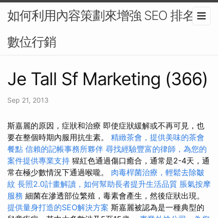
如何利用內容策劃來增強 SEO 排名-
數位行銷
Je Tall Sf Marketing (366)
Sep 21, 2013
斯嘉麗的原因，症狀和治療 即使症狀緩解或不再可見，也
要在整個時期內服用抗生素。
精緻茶會，提供美味的茶會
餐點
信賴的記帳事務所夥伴
尋找經驗豐富的律師，為您的
案件提供專業支持
猩紅色通過傷口癒合，通常是2-4天，通
常在極少數情況下通過喉嚨。
肉毒桿菌治療，輕鬆去除皺
紋
長照2.0計畫解讀，如何幫助長者提升生活品質
脹氣按摩
服務
細菌在滲透部位繁殖，毒素會產生，然後症狀出現。
提供量身打造的SEO解決方案
斯嘉麗被認為是一種典型的