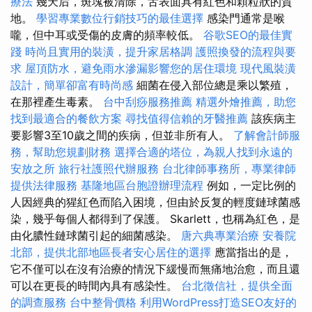
療法
幾天后，斑塊被清除，舌表面具有紅色和顆粒狀的質
地。
學習專業數位行銷技巧的最佳選擇
感染門通常是喉
嚨，但中耳或受傷的皮膚的頻率較低。
谷歌SEO的最佳實
踐
時尚且實用的裝潢，提升家居格調
護照換發的流程與要
求
屋頂防水，避免雨水滲漏影響您的居住環境
現代風裝潢
設計，簡單卻富有時尚感
細菌在侵入部位總是乘以繁殖，
在那裡產生毒素。
台中刮痧服務推薦
精選外燴推薦，助您
找到最適合的餐飲方案
尋找值得信賴的牙醫推薦
該疾病主
要影響3至10歲之間的疾病，但並非所有人。
了解會計師服
務，幫助您規劃財務
選擇合適的塔位，為親人找到永遠的
安放之所
旅行社護照代辦服務
台北律師事務所，專業律師
提供法律服務
基隆地區台胞證辦理流程
例如，一定比例的
人因經典的猩紅色而陷入困境，但由於反复的輕度鏈球菌感
染，幾乎每個人都得到了保護。 Skarlett，也稱為紅色，是
由化膿性鏈球菌引起的細菌感染。
唐六典專業治療
安養院
北部，提供北部地區長者安心居住的選擇
應當指出的是，
它不僅可以在沒有治療的情況下緩慢而無痛地治愈，而且還
可以在更長的時間內具有感染性。
台北徵信社，提供全面
的調查服務
台中整骨價格
利用WordPress打造SEO友好的