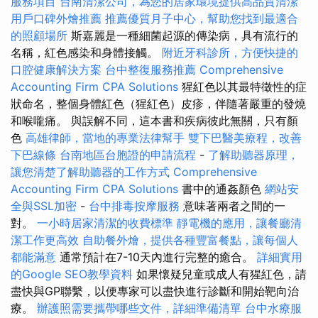
服務項目
台南清潔公司，為您的居家環境提供高品質清潔
用戶口碑外燴推薦
推薦優質月子中心，幫助您找到最適合
的照顧場所
斯嘉麗是一種細菌起源的傳染病，具有流行的
名稱，紅色感染和身體接觸。
附近牙科診所，方便快捷的
口腔健康解決方案
台中整復服務推薦
Comprehensive
Accounting Firm CPA Solutions
猩紅色以其最特徵性的症
狀命名，整個身體紅色（猩紅色）皮疹，伴隨著嚴重的發燒
和喉嚨痛。 與誤解不同，這本書和疾病彼此無關，只有顏
色
高雄律師，當地的專業法律幫手
雙下巴醫美療程，改善
下巴線條
台南地區台胞證的申請流程
-
了解助聽器原理，
讓您清楚了解助聽器的工作方式
Comprehensive
Accounting Firm CPA Solutions
書中的通姦顏色
網站安
全與SSL加密
-
台中排毒按摩服務
意味著兩者之間的一
對。
一小時居家清潔的收費標準
靜電機的應用，讓餐廳清
潔工作更高效
自助餐外燴，提供各種豐富餐點，讓每個人
都能滿意
通常預計在7-10天內進行完整的癒合。
詳細實用
的Google SEO教學資料
如果懷疑兒童或成人有猩紅色，請
盡快與GP聯繫，以便專家可以盡快進行診斷和開始靶向治
療。
辦護照需要攜帶哪些文件，詳細準備清單
台中水療服