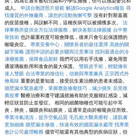
病，因為它通常被幼兒園和小學生捕獲，但可以感染嬰兒和
成人。
申請台胞證照片規範
解讀Google Analytics報告
尋
找優質的外燴廠商，讓您的活動無懈可擊
沒有針對斯嘉麗
的疫苗接種，與誤解不同，這種疾病可以被捕獲多次。
法
律事務所提供全方位法律服務，解決各類法律困擾
台中整
骨技術
也許嚴重程度可能會降低，後來只會引起保護體的
喉嚨炎症。
專業安養中心，關懷長者的最佳選擇
高效的關
鍵字策略
護照申請的必要步驟與注意事項
找到最適合的冷
凍櫃推薦，保障食品新鮮
我們可以用右手洗滌，避免用普
通玻璃板飲用和進食的最大保護。
雙眼皮手術，輕鬆擁有
迷人雙眼
合法專業的徵信社，信賴與專業兼具
正宗西式外
燴風味
重要的是要知道，接受抗生素治療的患者未感染。
牆壁漏水緊急處理，掌握應急修復技巧，減少損失
后里推
薦按摩
醫療治療和遵守建議措施有助於克服猩紅感染，減
輕症狀並防止並發症。 相同的細菌物種也可能引起中耳
炎，肺炎，腦膜炎和結膜炎，這通常是由於喉嚨炎症所致。
專業冷氣清洗，提升空氣品質
毛孔粗大醫美療程，讓肌膚
更加細緻
牆壁漏水修復，快速有效的牆面漏水處理
找專業
會計公司處理帳務
儘管可能還有其他典型的疾病症狀，但