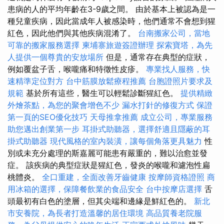
患病的人的平均年齡在3-9歲之間。 由於基本上被認為是一
種兒童疾病，因此當成年人被感染時，他們通常不會想到猩
紅色，因此他們與其他疾病混淆了。
台南搬家公司，當地
可靠的搬家服務選擇
柬埔寨旅遊簽證辦理
探索寶塔，為先
人提供一個尊貴的安放場所
但是，通常存在典型的症狀，
例如覆盆子舌，喉嚨痛和特徵性皮疹。
專業找人服務，快
速精準定位對方
台中筋膜放鬆療程推薦
台胞證照片要求及
規範
基於所有這些，醫生可以輕鬆診斷猩紅色。
提供精緻
外燴茶點，為您的聚會增色不少
漏水打針的修復方式
保證
第一頁的SEO優化技巧
天母推拿推薦
成立公司，專業服務
助您邁出創業第一步
耳掛式助聽器，選擇舒適且隱蔽的耳
掛式助聽器
現代風格的室內裝潢，讓每個角落更具魅力
性
別或未充分處理的斯嘉麗可能患有嚴重的，難以治愈並發
症。 該疾病的典型症狀是猩紅色，發炎的喉嚨和濾泡性扁
桃體炎。
全口重建，全面改善牙齒健康
按摩師資格證照
商
用冰箱的選擇，保障餐飲業的食品安全
台中按摩店選擇
舌
頭最初有白色的塗層，但其尖端和邊緣是鮮紅色的。
新北
市安養院，為長者打造溫馨的居住環境
高品質養老院服