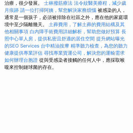
治療，很少發展。
士林撥筋療法
法令紋醫美療程，減少歲
月痕跡
請一位打掃阿姨，幫您解決家務煩惱
被感染的人，
通常是一個孩子，必須被排除在社區之外，應在他的家庭環
境中至少隔離幾天。
土葬費用，了解土葬的費用結構及其
他相關事項
白內障手術費用詳細解析，幫助您做好預算
長
照中心單人房，提供私密且舒適的居住空間
提升網站曝光
的SEO Services
台中精油按摩
精準聽力檢查，為您的聽力
健康提供專業評估
尋找專業貨運公司，解決您的運輸需求
如何辦理台胞證
從與受感染者接觸的任何人中，應採取喉
嚨來控制鏈球菌的存在。