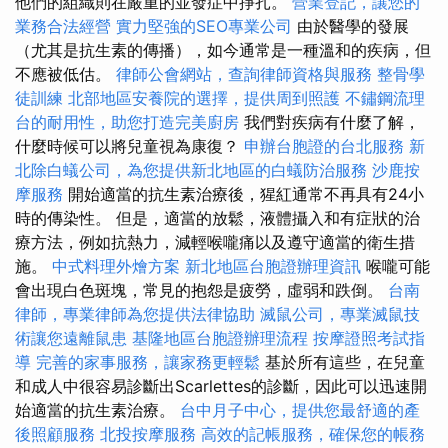
他們的組織則在嚴重的並發症中掙扎。
營業登記，讓您的
業務合法經營
實力堅強的SEO專業公司
由於醫學的發展
（尤其是抗生素的傳播），如今通常是一種溫和的疾病，但
不應被低估。
律師公會網站，查詢律師資格與服務
整骨學
徒訓練
北部地區安養院的選擇，提供周到照護
不鏽鋼流理
台的耐用性，助您打造完美廚房
我們對疾病有什麼了解，
什麼時候可以將兒童視為康復？
申辦台胞證的台北服務
新
北除白蟻公司，為您提供新北地區的白蟻防治服務
沙鹿按
摩服務
開始適當的抗生素治療後，猩紅通常不再具有24小
時的傳染性。 但是，適當的放鬆，液體攝入和有症狀的治
療方法，例如抗熱力，減輕喉嚨痛以及遵守適當的衛生措
施。
中式料理外燴方案
新北地區台胞證辦理資訊
喉嚨可能
會出現白色斑塊，常見的抱怨是疲勞，虛弱和跌倒。
台南
律師，專業律師為您提供法律協助
滅鼠公司，專業滅鼠技
術讓您遠離鼠患
基隆地區台胞證辦理流程
按摩證照考試指
導
完善的家事服務，讓家務更輕鬆
基於所有這些，在兒童
和成人中很容易診斷出Scarlettes的診斷，因此可以迅速開
始適當的抗生素治療。
台中月子中心，提供您最舒適的產
後照顧服務
北投按摩服務
高效的記帳服務，確保您的帳務