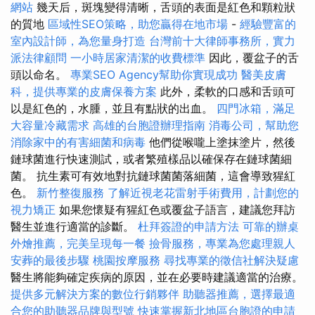
網站
幾天后，斑塊變得清晰，舌頭的表面是紅色和顆粒狀
的質地
區域性SEO策略，助您贏得在地市場
-
經驗豐富的
室內設計師，為您量身打造
台灣前十大律師事務所，實力
派法律顧問
一小時居家清潔的收費標準
因此，覆盆子的舌
頭以命名。
專業SEO Agency幫助你實現成功
醫美皮膚
科，提供專業的皮膚保養方案
此外，柔軟的口感和舌頭可
以是紅色的，水腫，並且有點狀的出血。
四門冰箱，滿足
大容量冷藏需求
高雄的台胞證辦理指南
消毒公司，幫助您
消除家中的有害細菌和病毒
他們從喉嚨上塗抹塗片，然後
鏈球菌進行快速測試，或者繁殖樣品以確保存在鏈球菌細
菌。 抗生素可有效地對抗鏈球菌菌落細菌，這會導致猩紅
色。
新竹整復服務
了解近視老花雷射手術費用，計劃您的
視力矯正
如果您懷疑有猩紅色或覆盆子語言，建議您拜訪
醫生並進行適當的診斷。
杜拜簽證的申請方法
可靠的辦桌
外燴推薦，完美呈現每一餐
撿骨服務，專業為您處理親人
安葬的最後步驟
桃園按摩服務
尋找專業的徵信社解決疑慮
醫生將能夠確定疾病的原因，並在必要時建議適當的治療。
提供多元解決方案的數位行銷夥伴
助聽器推薦，選擇最適
合您的助聽器品牌與型號
快速掌握新北地區台胞證的申請