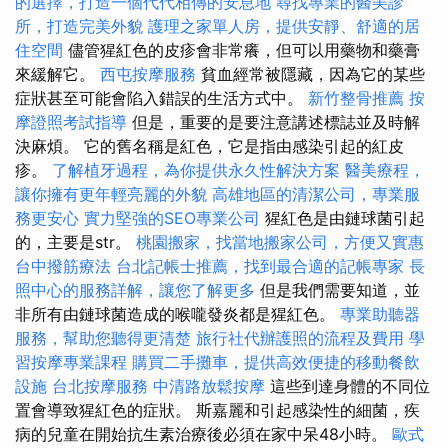
的選擇，打造一個代代相傳的安息地
尋找專業的醫美診
所，打造完美外貌
護理之家單人房，提供安靜、舒適的居
住空間
儘管猩紅色的皮疹會非常癢，但可以用藥物和藥膏
來緩解它。
西屯按摩服務
貧血經常被隱藏，因為它的某些
症狀甚至可能會陷入錯誤的生活方式中。
新竹整骨推薦
按
摩證照考試指導
但是，重要的是要注意講述標誌並及時解
決麻煩。 它的舊名稱是紅色，它是指由感染引起的紅皮
疹。
了解植牙過程，為你提供永久性解決方案
醫美療程，
讓你擁有更年輕亮麗的外貌
高雄地區的清潔公司，專業服
務更安心
實力堅強的SEO專業公司
猩紅色是由鏈球菌引起
的，主要是str。
桃園搬家，找當地搬家公司，方便又實惠
台中撥筋療法
台北記帳士推薦，找到最合適的記帳專家
長
照中心的服務詳解，讓您了解更多
但是我們需要知道，並
非所有由鏈球菌造成的喉嚨發炎都是猩紅色。
專業助聽器
服務，幫助您聽得更清楚
旅行社代辦護照的流程及費用
學
習按摩專業課程
購買二手攤車，提供高效便捷的移動餐飲
設施
台北按摩服務
中清路放鬆按摩
這些到達身體的不同位
置會導致猩紅色的症狀。 斯嘉麗和引起感染性的細菌，疾
病的兒童在開始抗生素治療後必須在家中呆48小時。
歐式