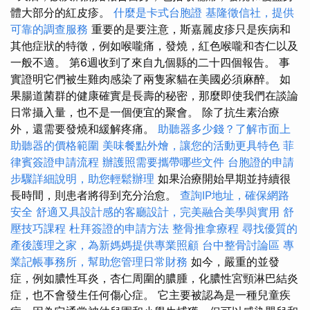
體大部分的紅皮疹。
什麼是卡式台胞證
基隆徵信社，提供
可靠的調查服務
重要的是要注意，斯嘉麗皮疹只是疾病和
其他症狀的特徵，例如喉嚨痛，發燒，紅色喉嚨和杏仁以及
一般不適。 第6週收到了來自九個縣的二十四個報告。 事
實證明它們被生雞肉感染了兩隻家貓在美國必須麻醉。 如
果腸道菌群的健康確實是長壽的秘密，那麼即使我們在談論
日常攝入量，也不是一個便宜的聚會。 除了抗生素治療
外，還需要發燒和緩解疼痛。
助聽器多少錢？了解市面上
助聽器的價格範圍
美味餐點外燴，讓您的活動更具特色
菲
律賓簽證申請流程
辦護照需要攜帶哪些文件
台胞證的申請
步驟詳細說明，助您輕鬆辦理
如果治療開始早期並持續很
長時間，則患者將得到充分治愈。
查詢IP地址，確保網路
安全
舒適又具設計感的客廳設計，完美融合美學與實用
舒
壓技巧課程
杜拜簽證的申請方法
整骨推拿療程
尋找優質的
產後護理之家，為新媽媽提供專業照顧
台中整骨討論區
專
業記帳事務所，幫助您管理日常財務
如今，嚴重的並發
症，例如膿性耳炎，杏仁周圍的膿腫，化膿性宮頸淋巴結炎
症，也不會發生任何傷心症。 它主要被認為是一種兒童疾