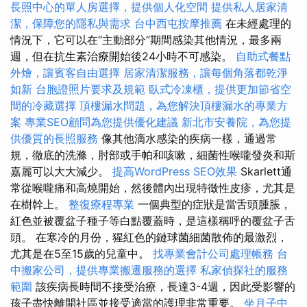
長照中心的單人房選擇，提供個人化空間
提供私人居家清
潔，保障您的隱私與需求
台中西屯按摩推薦
在未經處理的
情況下，它可以在“主動部分”期間感染其他情況，最多兩
週，但在抗生素治療開始後24小時不可感染。
自助式餐點
外燴，讓賓客自由選擇
居家清潔服務，讓每個角落都乾淨
如新
台胞證照片要求及規範
臥式冷凍櫃，提供更加節省空
間的冷藏選擇
頂樓漏水問題，為您解決頂樓漏水的專業方
案
專業SEO顧問為您提供優化建議
新北市安養院，為您提
供優質的長照服務
像其他滴水感染的疾病一樣，通過常
規，徹底的洗滌，肘部或手帕和咳嗽，細菌性喉嚨發炎和斯
嘉麗可以大大減少。
提高WordPress SEO效果
Skarlett通
常從喉嚨痛和高燒開始，然後體內出現特徵性皮疹，尤其是
在樹幹上。
整復療程專業
一個典型的症狀是當舌頭腫脹，
紅色並被覆盆子種子等白點覆蓋時，是這樣稱呼的覆盆子舌
頭。 在寒冷的月份，猩紅色的鏈球菌細菌散佈的最激烈，
尤其是在5至15歲的兒童中。
找專業會計公司處理帳務
台
中搬家公司，提供專業搬遷服務的選擇
私家偵探社的服務
範圍
該疾病長時間不接受治療，長達3-4週，因此受影響的
孩子盡快離開社區並接受適當的護理非常重要。
坐月子中