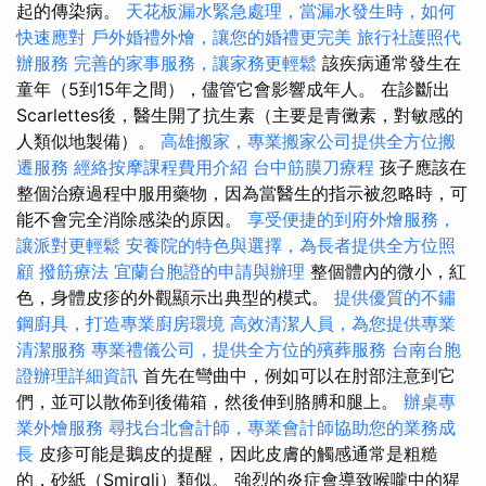
起的傳染病。
天花板漏水緊急處理，當漏水發生時，如何
快速應對
戶外婚禮外燴，讓您的婚禮更完美
旅行社護照代
辦服務
完善的家事服務，讓家務更輕鬆
該疾病通常發生在
童年（5到15年之間），儘管它會影響成年人。 在診斷出
Scarlettes後，醫生開了抗生素（主要是青黴素，對敏感的
人類似地製備）。
高雄搬家，專業搬家公司提供全方位搬
遷服務
經絡按摩課程費用介紹
台中筋膜刀療程
孩子應該在
整個治療過程中服用藥物，因為當醫生的指示被忽略時，可
能不會完全消除感染的原因。
享受便捷的到府外燴服務，
讓派對更輕鬆
安養院的特色與選擇，為長者提供全方位照
顧
撥筋療法
宜蘭台胞證的申請與辦理
整個體內的微小，紅
色，身體皮疹的外觀顯示出典型的模式。
提供優質的不鏽
鋼廚具，打造專業廚房環境
高效清潔人員，為您提供專業
清潔服務
專業禮儀公司，提供全方位的殯葬服務
台南台胞
證辦理詳細資訊
首先在彎曲中，例如可以在肘部注意到它
們，並可以散佈到後備箱，然後伸到胳膊和腿上。
辦桌專
業外燴服務
尋找台北會計師，專業會計師協助您的業務成
長
皮疹可能是鵝皮的提醒，因此皮膚的觸感通常是粗糙
的，砂紙（Smirgli）類似。 強烈的炎症會導致喉嚨中的猩