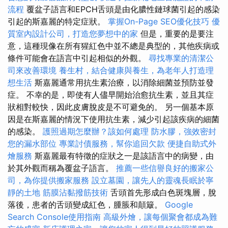
流程
覆盆子語言和EPCH舌頭是由化膿性鏈球菌引起的感染
引起的斯嘉麗的特定症狀。
掌握On-Page SEO優化技巧
優
質室內設計公司，打造您夢想中的家
但是，重要的是要注
意，這種現像在所有猩紅色中並不總是典型的，其他疾病或
條件可能會在語言中引起相似的外觀。
尋找專業的清潔公
司來改善環境
養生村，結合健康與養生，為老年人打造理
想生活
斯嘉麗通常用抗生素治療，以消除細菌並預防並發
症。 不幸的是，即使有人儘早開始治愈抗生素，並且其症
狀相對較快，因此皮膚脫皮是不可避免的。 另一個基本原
因是在斯嘉麗的情況下使用抗生素，減少引起該疾病的細菌
的感染。
護照過期怎麼辦？該如何處理
防水膠，強效密封
您的漏水部位
專業討債服務，幫你追回欠款
便捷自助式外
燴服務
斯嘉麗最有特徵的症狀之一是該語言中的病變，由
於其外觀而稱為覆盆子語言。
推薦一些信譽良好的搬家公
司，為你提供搬家服務
設立墓園，讓先人的靈魂長眠於寧
靜的土地
筋膜沾黏撥筋技術
舌頭首先形成白色斑塊層，脫
落後，患者的舌頭變成紅色，腫脹和顛簸。
Google
Search Console使用指南
高級外燴，讓每個聚會都成為難