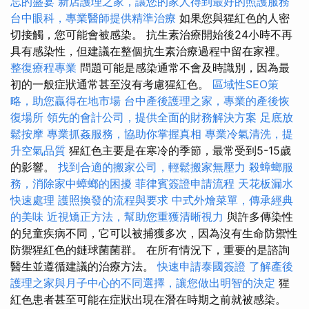
忘的盛宴
新店護理之家，讓您的家人得到最好的照護服務
台中眼科，專業醫師提供精準治療
如果您與猩紅色的人密
切接觸，您可能會被感染。 抗生素治療開始後24小時不再
具有感染性，但建議在整個抗生素治療過程中留在家裡。
整復療程專業
問題可能是感染通常不會及時識別，因為最
初的一般症狀通常甚至沒有考慮猩紅色。
區域性SEO策
略，助您贏得在地市場
台中產後護理之家，專業的產後恢
復場所
領先的會計公司，提供全面的財務解決方案
足底放
鬆按摩
專業抓姦服務，協助你掌握真相
專業冷氣清洗，提
升空氣品質
猩紅色主要是在寒冷的季節，最常受到5-15歲
的影響。
找到合適的搬家公司，輕鬆搬家無壓力
殺蟑螂服
務，消除家中蟑螂的困擾
菲律賓簽證申請流程
天花板漏水
快速處理
護照換發的流程與要求
中式外燴菜單，傳承經典
的美味
近視矯正方法，幫助您重獲清晰視力
與許多傳染性
的兒童疾病不同，它可以被捕獲多次，因為沒有生命防禦性
防禦猩紅色的鏈球菌菌群。 在所有情況下，重要的是諮詢
醫生並遵循建議的治療方法。
快速申請泰國簽證
了解產後
護理之家與月子中心的不同選擇，讓您做出明智的決定
猩
紅色患者甚至可能在症狀出現在潛在時期之前就被感染。