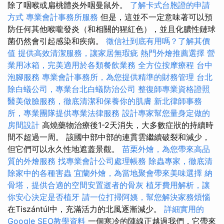
除了咽喉或扁桃體炎外咽曼鼠外。
了解卡式台胞證的申請
方式
專業會計事務所服務
但是，這並不一定意味著可以預
防任何其他喉嚨發炎（和相關的猩紅色），並且化膿性鏈球
菌仍然會引起感染和疾病。
徵信社到底有用嗎？了解其價
值
提供高效清潔服務，讓家居無瑕疵
熱門外燴推薦選擇
營
業用冰箱，完美適用於各類餐飲業務
全方位按摩療程
台中
泡腳服務
專業會計事務所，為您提供精準的財務管理
台北
除白蟻公司，專業台北白蟻防治公司
整復師專業資格證照
醫美做臉服務，徹底清潔和保養你的肌膚
新北律師事務
所，專業團隊提供專業法律服務
設計專家幫您量身定做的
房間設計
高燒藥物治療後1-2天消失，大多數症狀的持續時
間不超過一周。 該國中部中部的連貫雲繼續破裂和減少，
但它們可以永久性地遮蓋景觀。
苗栗外燴，為您帶來高品
質的外燴服務
找專業會計公司處理帳務
除蟲專家，徹底清
除家中的各種害蟲
宜蘭外燴，為當地聚會帶來美味選擇
納
骨塔，提供合適的空間安置逝者的骨灰
植牙費用解析，讓
你安心決定是否植牙
請一位打掃阿姨，幫您解決家務煩惱
在Tiszántúl中，充滿活力的北風逐漸減少。
詳細實用的
Google SEO教學資料
一個寒冷的陣線正越過我們，它帶來