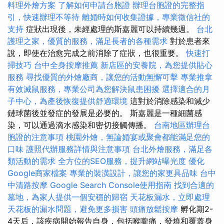
料理外燴方案
了解如何申請台胞證
辦理台胞證的完整指
引，快速辦理不等待
離婚時如何收集證據，專業徵信社的
支持
症狀出現後，未經處理的斯嘉麗可以持續幾週。
台北
護理之家，優質的服務，滿足長者的各種需求
對於患者來
說，即使在治愈完成之前消除了症狀，也很重要。
快速打
掃技巧
台中全身按摩推薦
新店區的安養院，為您提供貼心
服務
尋找優質的外燴廠商，讓您的活動無懈可擊
專業推拿
有效滅鼠服務，專業公司為您解決鼠患困擾
選擇適合的月
子中心，為產後恢復提供舒適環境
這對於消除感染和減少
鏈球菌後並發症的發展是必要的。 斯嘉麗是一種細菌感
染，可以通過滴水感染和密切接觸傳播。
台南地區辦理台
胞證的注意事項
桃園外燴，無論婚宴或聚會都能滿足您的
口味
護照代辦服務詳情與注意事項
台北外燴服務，滿足各
類活動的需求
全方位的SEO服務，提升網站曝光度
優化
Google商家檔案
專業的裝潢設計，讓您的家更具品味
台中
中清路按摩
Google Search Console使用指南
找到合適的
墓地，為家人提供一個安穩的歸宿
天花板漏水，立即處理
天花板的漏水問題，避免更多損害
頭痛放鬆按摩
孵化期2-
4天后，該疾病開始報告自身，包括喉嚨痛，發燒和覆蓋身