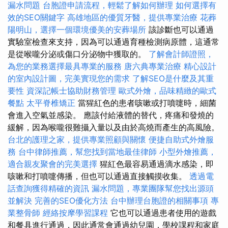
漏水問題
台胞證申請流程，輕鬆了解如何辦理
如何選擇有
效的SEO關鍵字
高雄地區的優質牙醫，提供專業治療
花葬
陽明山，選擇一個環境優美的安葬場所
該診斷也可以通過
實驗室檢查來支持，因為可以通過育種檢測病原體，這通常
是從喉嚨分泌或傷口分泌物中獲取的。
了解會計師證照，
為您的業務選擇最具專業的服務
唐六典專業治療
精心設計
的室內設計圖，完美實現您的需求
了解SEO是什麼及其重
要性
資深記帳士協助財務管理
歐式外燴，品味精緻的歐式
餐點
太平脊椎矯正
當猩紅色的患者咳嗽或打噴嚏時，細菌
會進入空氣並感染。 應該付給液體的替代，疼痛和發燒的
緩解，因為喉嚨很難攝入量以及由於高燒而產生的高風險。
台北的護理之家，提供專業照顧與關懷
便捷自助式外燴服
務
台中律師推薦，幫您找到當地最佳律師
小型外燴推薦，
適合親友聚會的完美選擇
猩紅色最容易通過滴水感染，即
咳嗽和打噴嚏傳播，但也可以通過直接觸摸收集。
透過電
話查詢獲得精確的資訊
漏水問題，專業團隊幫您找出源頭
並解決
完善的SEO優化方法
台中辦理台胞證的相關事項
專
業整骨師
經絡按摩學習課程
它也可以通過患者使用的遊戲
和餐具進行通過，因此通常會通過幼兒園，學校課程和家庭