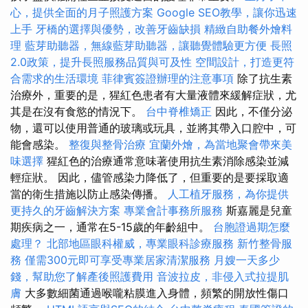
心，提供全面的月子照護方案
Google SEO教學，讓你迅速
上手
牙橋的選擇與優勢，改善牙齒缺損
精緻自助餐外燴料
理
藍芽助聽器，無線藍芽助聽器，讓聽覺體驗更方便
長照
2.0政策，提升長照服務品質與可及性
空間設計，打造更符
合需求的生活環境
菲律賓簽證辦理的注意事項
除了抗生素
治療外，重要的是，猩紅色患者有大量液體來緩解症狀，尤
其是在沒有食慾的情況下。
台中脊椎矯正
因此，不僅分泌
物，還可以使用普通的玻璃或玩具，並將其帶入口腔中，可
能會感染。
整復與整骨治療
宜蘭外燴，為當地聚會帶來美
味選擇
猩紅色的治療通常意味著使用抗生素消除感染並減
輕症狀。 因此，儘管感染力降低了，但重要的是要採取適
當的衛生措施以防止感染傳播。
人工植牙服務，為你提供
更持久的牙齒解決方案
專業會計事務所服務
斯嘉麗是兒童
期疾病之一，通常在5-15歲的年齡組中。
台胞證過期怎麼
處理？
北部地區眼科權威，專業眼科診療服務
新竹整骨服
務
僅需300元即可享受專業居家清潔服務
月嫂一天多少
錢，幫助您了解產後照護費用
音波拉皮，非侵入式拉提肌
膚
大多數細菌通過喉嚨粘膜進入身體，頻繁的開放性傷口