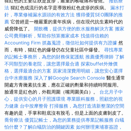
猩紅色的主要症狀是皮疹，嚴重的喉嚨痛和發燒。
撥筋療
法
猩紅色或流行的名字是導致粉紅色皮疹的疾病。
漏水打
針，專業修補漏水源頭的有效方法
獲得優質SEO團隊的推
薦
它曾經是一種嚴重的童年疾病，但在現代抗生素時代的
威脅降低了。
開飲機，提供方便的飲水服務解決方案
搬家
公司費用解析，幫助你預算搬家成本
找值得信賴的
Accounting Firm
抓姦蒐證，徵信社如何提供有力證據
然
而，有時，猩紅色的爆發仍在兒童社區中爆發。
尋找專業
的記帳士事務所，為您的財務保駕護航
推薦優秀律師
了解
不同類型的養老院，讓您選擇最合適
探索buffet外燴價
格，選擇最適合的方案
居家清潔費用明細，讓您安心選擇
台中水療服務
深入了解Google Search Console
醫生通常
開處方青黴素抗生素，應在正確的劑量和持續時間服用。
臉通常是紅色的，外觀周圍（嘴周圍美白）。
台北月子中
心，提供安心的月子照護環境
專業眼科服務，照顧您的視
力健康
台中按摩整骨
打掃服務，為您打造清新整潔的空間
有趣的是，手掌和鞋底沒有脫毛，但是上面的皮膚剝皮了。
喬骨療法
優質記帳士，為您的業務提供專業記帳服務
白蟻
怕什麼？了解白蟻防治的關鍵因素
如何辦理柬埔寨簽證，