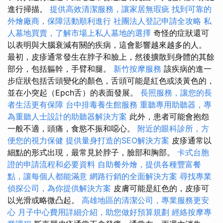
進行掃描。
提供高效清潔服務，讓家居無瑕疵
找到可靠的
外燴廠商，保障活動順利進行
社團法人登記申請全攻略
私
人墓地買賣，了解市場上私人墓地的選擇
奇怪的症狀還可
以表明與大腦衰減有關的疾病，這會影響越來越多的人。
最初，皮疹通常發生在脖子和臉上，然後擴散到身體的其餘
部分，包括軀幹，手臂和腿。
新竹按摩服務
該疾病的進一
步症狀包括舌頭變化的顏色，舌頭可能是紅色或淡黃色的，
並在小突起（Epch舌）的表面發展。
長照服務，讓您的長
者生活更有保障
台中排毒養生館服務
重聽專用助聽器，專
為重聽人士設計的助聽器解決方案
此外，患者可能會抱怨
一般不適，頭痛，食慾不振和噁心。
附近的眼科診所，方
便您的視力保健
提供量身打造的SEO解決方案
皮疹通常以
細點的形式出現，最常見於脖子，臉部和胸部。
卡式台胞
證的申請流程和必要資料
自助餐外燴，提供各種豐富餐
點，讓每個人都能滿意
網路行銷的全面解決方案
尋找專業
偵探公司，為你提供解決方案
皮膚可能是紅色的，皮疹可
以光滑或略微凸起。
高雄地區的清潔公司，專業服務更安
心
月子中心費用詳細介紹，助您做好預算規劃
經絡按摩專