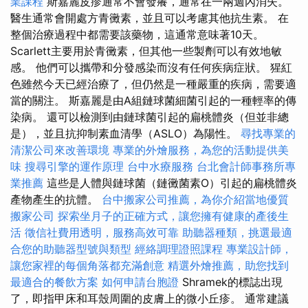
業課程
斯嘉麗皮疹通常不會發癢，通常在一兩週內消失。
醫生通常會開處方青黴素，並且可以考慮其他抗生素。 在
整個治療過程中都需要該藥物，這通常意味著10天。
Scarlett主要用於青黴素，但其他一些製劑可以有效地敏
感。 他們可以攜帶和分發感染而沒有任何疾病症狀。 猩紅
色雖然今天已經治療了，但仍然是一種嚴重的疾病，需要適
當的關注。 斯嘉麗是由A組鏈球菌細菌引起的一種輕率的傳
染病。 還可以檢測到由鏈球菌引起的扁桃體炎（但並非總
是），並且抗抑制素血清學（ASLO）為陽性。
尋找專業的
清潔公司來改善環境
專業的外燴服務，為您的活動提供美
味
搜尋引擎的運作原理
台中水療服務
台北會計師事務所專
業推薦
這些是人體與鏈球菌（鏈黴菌素O）引起的扁桃體炎
產物產生的抗體。
台中搬家公司推薦，為你介紹當地優質
搬家公司
探索坐月子的正確方式，讓您擁有健康的產後生
活
徵信社費用透明，服務高效可靠
助聽器種類，挑選最適
合您的助聽器型號與類型
經絡調理證照課程
專業設計師，
讓您家裡的每個角落都充滿創意
精選外燴推薦，助您找到
最適合的餐飲方案
如何申請台胞證
Shramek的標誌出現
了，即指甲床和耳殼周圍的皮膚上的微小丘疹。 通常建議