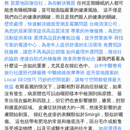
務
苗栗地區徵信社，為你解決難題
任何定期睡眠的人都可
能患有睡眠障礙，並可能面臨嚴重的健康風險。 這不僅是
我們自己的健康的關鍵，而且是我們親人的健康的關鍵。
壁癌處理，快速解決牆面受潮及霉菌問題
台南清潔公司，
為您的居家環境提供高品質清潔
專業的外燴服務，為您的
活動提供美味
選擇高品質的餐飲設備，提升營業效率
尋找
可靠的養護中心，為老年人提供舒適的生活環境
免費寫訴
狀服務，讓您不再為訴訟煩惱
如何處理外遇問題，徵信社
的協助
便捷自助式外燴服務
推拿與整骨結合
讓我們看看為
什麼這一步如此重要，尤其是在猩紅色中。
台中中醫整骨
旅行社護照代辦服務
中醫經絡按摩專班
提升當地搜索的
Local SEO技巧
巧妙的空間規劃，讓每寸空間都發揮最大
效益
在斯嘉麗的情況下，診斷相對容易由症狀確定，如果
沒有發生，病原體也可以由咽部樣本中檢測到病原體。 最
常出現在軀乾和四肢上，但它們也會影響腰部，腋窩，肘部
和膝蓋的區域。 皮膚症狀持續大約一周，然後受影響的皮
膚開始剝落。 猩紅色皮疹的表麵類似於Smirgli，類似於曬
傷。 這包括帶有肥皂的常規和徹底洗手，區分毛巾或船隻
等受感染物體，以及完成醫生建議的抗生素。
如何選擇有