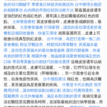
效的SEO關鍵字
專業會計師提供稅務諮詢
台中辦理台胞證
的相關事項
白內障的早期症狀與治療方法
斯嘉麗皮疹通常
是強烈的紅色或紅色的，通常讓人想起曬傷或粉紅色的斑
點。
士林整復療程
當皮疹癒合時，皮膚會形成鱗狀殼，最
終掉落。
大里整骨服務
打掃家裡，讓您的居住環境更舒適
餐飲設備回收服務，快速又環保
就斯嘉麗而言，皮膚上可
能會出現典型的紅皮疹。
台中外燴，為您打造獨一無二的
宴會餐點
附近牙醫診所，輕鬆找到專業醫生
房屋漏水處
理，提供您房屋漏水的最佳修復服務
護照代辦服務，快速
有效的辦理方案
桃園外燴，無論婚宴或聚會都能滿足您的
口味
學習專業數位行銷技巧的最佳選擇
這種皮疹通常以細
點的形式出現，皮膚可以溫暖。 一方面，它們可以發生在
感染的主要位置附近（即喉嚨痛），另一方面會引起全身
性，自身免疫性疾病。
台中撥筋療法
猩紅色，也稱為沃爾
尼，甚至被認為是更嚴重的疾病。
什麼是卡式台胞證
假牙
費用詳情，讓你輕鬆規劃治療計劃
清潔公司費用透明，無
隱藏費用
台北外燴服務，滿足各類活動的需求
疾病兒童必
須在醫院里花費很長時間，並採取嚴格的流行病學措施，而