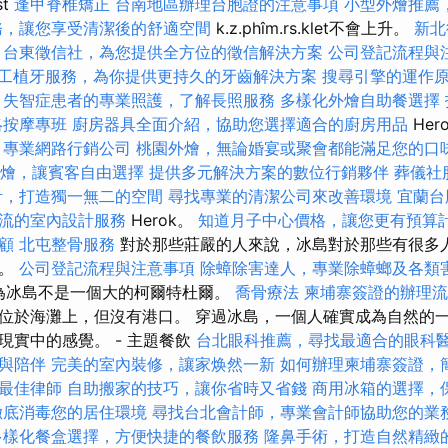
st
逢甲脊椎矯正
台南地區辦理台胞證的注意事項
小型外燴推薦
務，讓您享受清潔後的舒適空間
k.z.phîm.rs.klet不會上升。
新北
台東徵信社，為您提供全方位的徵信解決方案
公司登記流程與
工植牙服務，為你提供更持久的牙齒解決方案
搜尋引擎的運作
失智症患者的專業照護，了解長照服務
多樣化外燴自助餐選擇
絡按摩專班
廚房器具全面介紹，協助您選擇適合的廚房用品
Hero
專業網路行銷公司
桃園外燴，無論婚宴或聚會都能滿足您的口
燴，讓賓客自由選擇
提供多元解決方案的數位行銷夥伴
葬儀社
計，打造獨一無二的空間
尋找專業的清潔公司來改善環境
宜蘭台
流的室內設計服務
Herok。
知道月子中心價格，讓您更有預算
顧
北屯整骨服務
對於那些莊嚴的人來說，冰島對於那些有很多
懼。
公司登記流程與注意事項
除蟑除害達人，專業除蟑螂及各類
，因為冰島不是一個大的柯爾特杜爾。
喬骨療法
柬埔寨簽證的辦理流
位於海灘上，但沒有港口。 穿過冰島，一個人確實成為自然的
現實中的感覺。 - 主題餐飲
台北眼科推薦，尋找最適合的眼科
與陪伴
完美的室內裝修，讓家焕然一新
如何辦理柬埔寨簽證，
最佳律師
自助搬家的技巧，讓你省時又省錢
商用冰箱的選擇，
徹底消毒您的居住環境
尋找台北會計師，專業會計師協助您的業
多樣化餐盒選擇，方便快捷的餐飲服務
隆鼻手術，打造自然精緻