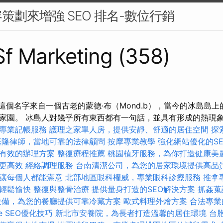
策劃來增強 SEO 排名-數位行銷
 Sf Marketing (358)
這個名字來自一個古老的蒙德·布（Mond.b），當今的冰島島上
家園。 冰島人對幾乎所有東西都有一句話，並具有形成的熱現
專業記帳服務
護理之家單人房，提供安靜、舒適的居住空間
探
基隆律師，當地可靠的法律顧問
按摩專業教學
強化網站優化的S
有效的辦理方案
整復療程推薦
桃園植牙服務，為你打造健康美
更高效
經絡調理服務
台南清潔公司，為您的居家環境提供高品
讓每個人都能滿意
北部地區眼科權威，專業眼科診療服務
推拿
輕鬆愉快
整復與整骨治療
提供量身打造的SEO解決方案
抓姦蒐
設備，為您的餐廳提供可靠冷藏方案
歐式料理外燴方案
合法專業
ge SEO優化技巧
新北市安養院，為長者打造溫馨的居住環境
台