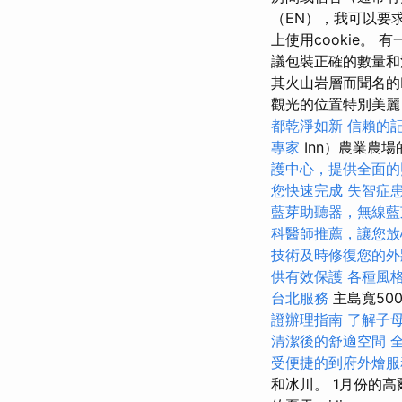
（EN），我可以要
上使用cookie
議包裝正確的數量和溫
其火山岩層而聞名的Di
觀光的位置特別美麗，位於
都乾淨如新
信賴的
專家
Inn）農業農場的A
護中心，提供全面的
您快速完成
失智症
藍芽助聽器，無線藍
科醫師推薦，讓您放
技術及時修復您的外
供有效保護
各種風
台北服務
主島寬50
證辦理指南
了解子
清潔後的舒適空間
受便捷的到府外燴服
和冰川。 1月份的高