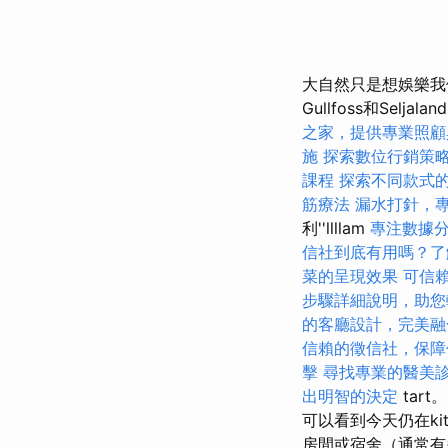
大自然只是想娛樂我
Gullfoss和Sel
之家，提供專業照顧
施
探索數位行銷策
課程
探索不同款式
筋療法
漏水打針，
利''llllam
專注數據分
信社到底有用嗎？了
菜的呈現效果
可信
步驟詳細說明，助您
的客廳設計，完美融
信賴的徵信社，保障
擊
尋找專業的醫美
出明智的決定
tar
可以看到今天仍在ki
房間或宿舍（通常有