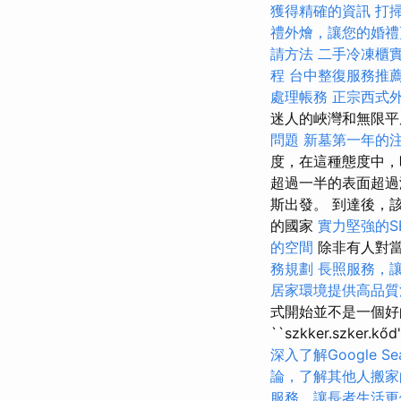
獲得精確的資訊
打
禮外燴，讓您的婚禮
請方法
二手冷凍櫃
程
台中整復服務推
處理帳務
正宗西式
迷人的峽灣和無限平
問題
新墓第一年的
度，在這種態度中，
超過一半的表面超過海
斯出發。 到達後，
的國家
實力堅強的S
的空間
除非有人對
務規劃
長照服務，
居家環境提供高品質
式開始並不是一個好
``szkker.szker.kő
深入了解Google Sear
論，了解其他人搬家
服務，讓長者生活更