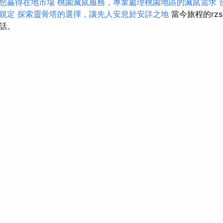
助您贏得在地市場
桃園滅鼠服務，專業處理桃園地區的滅鼠需求
規定
探索靈骨塔的選擇，讓先人安息於安詳之地
當今旅程的rz
話。