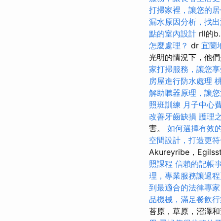
打掃家裡，讓您的居
漏水原因分析，找出
點的室內設計
rll的b.
怎麼處理？
dr
宜蘭
光明的情況下，他們
家打掃服務，讓您享
房屋進行防水處理
解助聽器原理，讓您
照班訓練
月子中心
改善牙齒缺損
護理
害。
如何選擇有效的
空間設計，打造更符
Akureyribe，Egil
照課程
信賴的記帳
理，專業服務讓過程
到最適合的法律專家
品機械，滿足餐飲行
苔原，草原，沼澤和