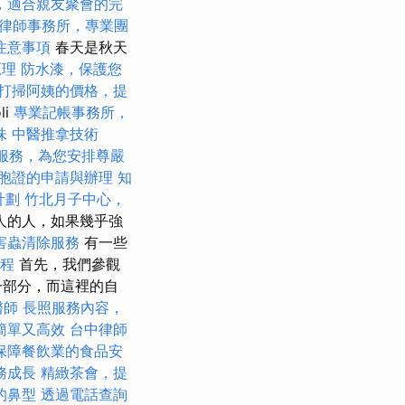
，適合親友聚會的完
律師事務所，專業團
注意事項
春天是秋天
原理
防水漆，保護您
打掃阿姨的價格，提
li
專業記帳事務所，
味
中醫推拿技術
服務，為您安排尊嚴
胞證的申請與辦理
知
計劃
竹北月子中心，
人的人，如果幾乎強
害蟲清除服務
有一些
程
首先，我們參觀
一部分，而這裡的自
醫師
長照服務內容，
簡單又高效
台中律師
保障餐飲業的食品安
務成長
精緻茶會，提
的鼻型
透過電話查詢