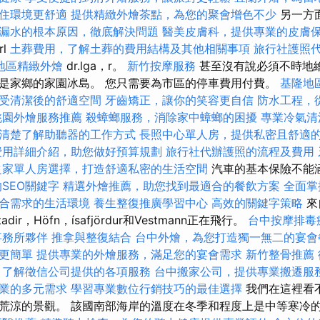
住環境更舒適
提供精緻外燴茶點，為您的聚會增色不少
另一方
漏水的根本原因，徹底解決問題
醫美皮膚科，提供專業的皮膚
rl
土葬費用，了解土葬的費用結構及其他相關事項
旅行社護照
地區精緻外燴
dr.lga，r。
新竹按摩服務
甚至沒有說必須不時地
是家鄉的家園冰島。 您只需要為市區的停車費用付費。
基隆地
受清潔後的舒適空間
牙齒矯正，讓你的笑容更自信
防水工程，
桃園外燴服務推薦
殺蟑螂服務，消除家中蟑螂的困擾
專業冷氣清
清楚了解助聽器的工作方式
長照中心單人房，提供私密且舒適
費用詳細介紹，助您做好預算規劃
旅行社代辦護照的流程及費用
之家單人房選擇，打造舒適私密的生活空間
汽車的基本保險不能
SEO關鍵字
精選外燴推薦，助您找到最適合的餐飲方案
全面掌
合需求的生活環境
養生整復推廣學習中心
高效的關鍵字策略
來自
sstadir，Höfn，ísafjördur和Vestmann正在飛行。
台中按摩排毒
事務所夥伴
推拿與整復結合
台中外燴，為您打造獨一無二的宴會
更簡單
提供專業的外燴服務，滿足您的宴會需求
新竹整骨推薦
了解徵信公司提供的各項服務
台中搬家公司，提供專業搬遷服
業的多元需求
學習專業數位行銷技巧的最佳選擇
我們在這裡看
荒涼的景觀。 該國南部海岸的溫度在冬季和程度上是中等寒冷