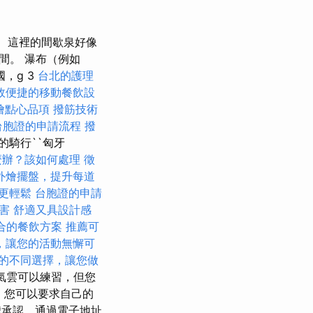
這裡的間歇泉好像
間。 瀑布（例如
國，g 3
台北的護理
效便捷的移動餐飲設
燴點心品項
撥筋技術
台胞證的申請流程
撥
的騎行``匈牙
麼辦？該如何處理
徵
外燴擺盤，提升每道
更輕鬆
台胞證的申請
害
舒適又具設計感
合的餐飲方案
推薦可
，讓您的活動無懈可
的不同選擇，讓您做
蒸氣雲可以練習，但您
。 您可以要求自己的
我承認，通過電子地址