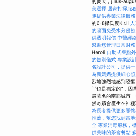
的夏天，j.lius-augu
美選擇
居家打掃服
隊提供專業法律服務
的6-8攝氏度K.r.li
人
的牆面免受水分侵蝕
供透明報價
中醫經
幫助您管理日常財務
Heroli
自助式餐點外
的告別儀式
專業設
名設計公司，提供一
為新媽媽提供細心照
烈地強烈地感到恐
``也是穩定的''
最著名的南部城市，
然奇蹟會產生在神秘
為長者提供更多關懷
推薦，幫您找到當地
全
專業消毒服務，
供美味的茶會餐點