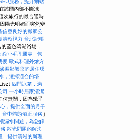
SEO服務，提升網站
在該國內部不斷凍
這次旅行的最合適時
因陽光明媚而突然變
些信譽良好的搬家公
獲清晰視力
台北記帳
著名的藍色潟湖浴場，
康
縮小毛孔醫美，恢
簡便
歐式料理外燴方
滲漏影響您的居住環
水，選擇適合的塔
Liszt
四門冰箱，滿
公司
一小時居家清潔
的任何無關，因為幾乎
中心，提供全面的月子
i
台中體態矯正服務
j
樓漏水問題，為您解
服務
散光問題的解決
程，提供清晰的辦理