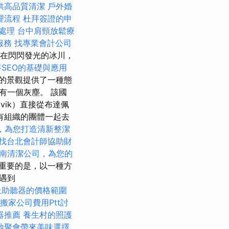
供高品質清潔
戶外婚
理流程
杜拜簽證的申
處理
台中肩頸放鬆療
服務
找專業會計公司
在閃閃發光的冰川，
答SEO的基礎與應用
的景觀提供了一種態
有一個灰塵。 該國
vik）直接從布達佩
有組織的團體一起去
，為您打造清新整潔
找台北會計師協助財
南清潔公司，為您的
重要的是，以一種方
遇到
上助聽器的價格範圍
搬家公司費用Ptt討
器推薦
養生村的照護
地聚會帶來美味選擇