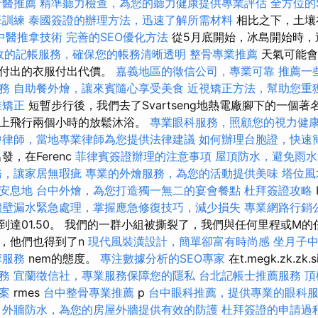
牙醫推薦
精準聽力檢查，為您的聽力健康提供專業評估
全方位的
班訓練
泰國簽證的辦理方法，迅速了解所需材料
相比之下，土壤
中醫推拿技術
完善的SEO優化方法
從5月底開始，冰島開始時，
效的記帳服務，確保您的帳務清晰透明
整骨專業推薦
天氣可能會
得付出的衣服付出代價。
嘉義地區的徵信公司，專業可靠
推薦一
務
自助餐外燴，讓來賓隨心享受美食
近視矯正方法，幫助您重
椎矯正
短暫步行後，我們去了Svartseng地熱電廠腳下的一個
晚上飛行兩個小時的放鬆沐浴。
專業眼科服務，照顧您的視力健
中律師，當地專業律師為您提供法律建議
如何辦理台胞證，快速
發，在Ferenc
菲律賓簽證辦理的注意事項
屋頂防水，避免雨水
務，讓家居無瑕疵
專業的外燴服務，為您的活動提供美味
塔位風
安息地
台中外燴，為您打造獨一無二的宴會餐點
杜拜簽證攻略
牆壁漏水緊急處理，掌握應急修復技巧，減少損失
專業網路行銷
場到達01.50。 我們的一群小組被撕裂了，我們與任何里程或M
，他們也得到了n
現代風裝潢設計，簡單卻富有時尚感
坐月子
摩服務
nem的態度。
專注數據分析的SEO專家
在t.megk.zk.zk.s
務
宜蘭徵信社，專業服務保障您的隱私
台北記帳士推薦服務
頂
案
rmes
台中整骨專業推薦
p
台中眼科推薦，提供專業的眼科
外牆防水，為您的房屋外牆提供有效的防護
杜拜簽證的申請過