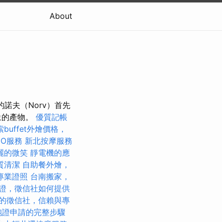
About
的諾夫（Norv）首先
象的產物。
優質記帳
索buffet外燴價格，
EO服務
新北按摩服務
麗的微笑
靜電機的應
質清潔
自助餐外燴，
專業證照
台南搬家，
證，徵信社如何提供
的徵信社，信賴與專
胞證申請的完整步驟