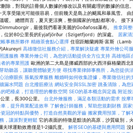
求刪除，對我的註冊個人數據的修改以及有關處理的數據的信息。
。 有一天享受陽光可能很容易，但前幾天是島上的颶風和暴風雪。 
暖。 總體而言，夏天更涼爽，整個國家的地點都寒冷。 接下來是Di
mmuborgir，最後我們看著美麗的Goðafoss瀑布。
推拿與整
80公里長的Eyjafjörður（Szigetfjord）的深處。
居家清
記帳事務所夥伴
精緻茶會點心選擇
住宿距離蘭姆斯·富斯（Lamb
kureyri
高雄徵信社服務介紹，專業解決疑慮
專業外燴公司
照護服務
專業外燴公司，為您的活動提供全方位支持
高雄地區
患者的專業照護
歐洲的第二大島是挪威西部的大西洋蘇格蘭西北
芽助聽器，讓聽覺體驗更方便
尋找專業律師事務所，為您提供
心治療眼疾
脹氣按摩服務
離婚時如何收集證據，專業徵信社的
牆漏水問題
台北撥筋療法
網站安全與SSL加密
跳蚤清除，為您
格的吧檯桌，打造理想的餐飲空間
SEO的基本概念與定義
附近按
0公里，長300公里。
台北外燴服務，滿足各類活動的需求
按摩
母車，提升商業配送效率
了解會計師服務，幫助您規劃財務
居家
全瓷冠的特點與優勢，打造自然美觀的牙齒
搬家費用預算，了解
務，讓派對更輕鬆
它的表面的特徵是黯淡的高原，沙質級別，
爾夫球運動效應僅是1-2攝氏度。
解答SEO的基礎與應用問題
沒