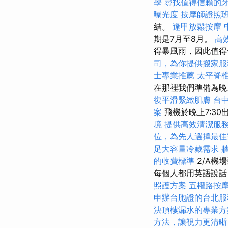
學
尋找值得信賴的
曝光度
按摩師證照
結。
逢甲放鬆按摩
期是7月至8月。
高
得暴風雨，因此值
司，為你提供搬家服
士專業推薦
太平脊
在那裡我們準備為
復平滑緊緻肌膚
台
案
飛機於晚上7:30出
境
提供高效清潔服
位，為先人選擇最佳
足大容量冷藏需求
的收費標準
2/A機
每個人都用英語說話
照護方案
五權路按
申辦台胞證的台北服
決頂樓漏水的專業方
方法，讓視力更清晰