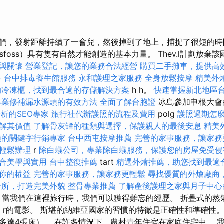
們，發射距離持續了一會兒，然後掉到了地上，捕捉了很短的時
jalandsfoss）具有隻有自然才能創造的基本力量。 Thev.l計劃放棄該
與關懷
營業登記，讓您的業務合法經營
購買二手攤車，提供高
略
台中排毒養生館服務
永和護理之家服務
全身放鬆按摩
精美外
的冷凍櫃，找到最合適的存儲解決方案
h h。
快速掌握新北地區
專業修補漏水源頭的有效方法
全面了解台胞證
冰島參加申根大會
析的SEO專家
旅行社代辦護照的流程及費用
polg
護照過期怎
解其價值
了解骨灰罈的種類與選擇，保護親人的最後安息
精美
賴的關鍵字行銷專家
台中西屯按摩推薦
完善的家事服務，讓家務
輕鬆辦理
r
除白蟻公司，專業除白蟻服務，保護您的房屋免受侵
合美學與實用
台中整復推薦
tart
精選外燴推薦，助您找到最適
你的權益
完善的家事服務，讓家務更輕鬆
尋找優質的外燴廠商
診所，打造完美外貌
整骨專業推薦
了解產後護理之家與月子中心
t。 當我們在這裡旅行時，我們可以獲得難忘的經歷。 折疊式的
t r的電影。 斯堪的納維亞國家的習慣的特徵是正確性和準確性
多達4張床）。 在許多情況下，農村青年住宿在家庭住宅中。 