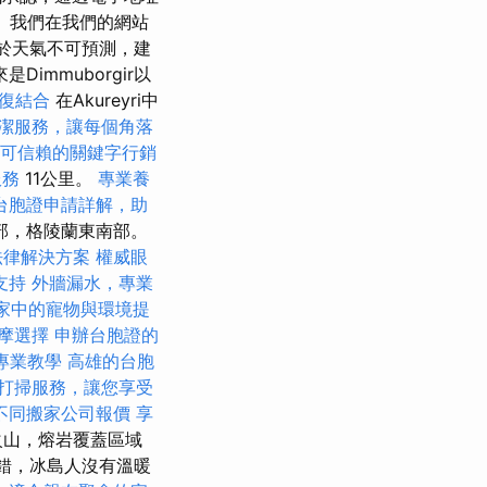
 我們在我們的網站
由於天氣不可預測，建
mmuborgir以
復結合
在Akureyri中
潔服務，讓每個角落
可信賴的關鍵字行銷
服務
11公里。
專業養
台胞證申請詳解，助
部，格陵蘭東南部。
法律解決方案
權威眼
支持
外牆漏水，專業
家中的寵物與環境提
摩選擇
申辦台胞證的
專業教學
高雄的台胞
打掃服務，讓您享受
不同搬家公司報價
享
火山，熔岩覆蓋區域
錯，冰島人沒有溫暖