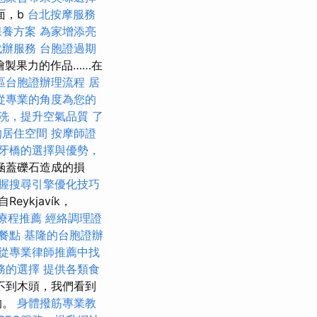
面，b
台北按摩服務
保養方案
為家增添亮
代辦服務
台胞證過期
繪製果力的作品……在
區台胞證辦理流程
居
從專業的角度為您的
洗，提升空氣品質
了
的居住空間
按摩師證
牙橋的選擇與優勢，
涵蓋礫石造成的損
握搜尋引擎優化技巧
Reykjavík，
療程推薦
經絡調理證
餐點
基隆的台胞證辦
從專業律師推薦中找
務的選擇
提供各類食
不到木頭，我們看到
的。
身體撥筋專業教