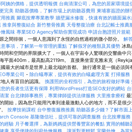
掃阿姨的價格，提供透明報價
台南清潔公司，為您的居家環境提
更完美
助聽器價格，了解市場上的助聽器費用
柬埔寨簽證的辦
實用推薦
腳底按摩專業教學
牆壁漏水修復，快速有效的牆面漏水
薦
推拿與整復結合
新竹整骨推薦
天母整復治療
台北記帳士推薦
外燴風味
專業SEO Agency幫助你實現成功
申請台胞證照片規範
原之間徘徊，一個人意識到了永恆的自然過程的微小部分。
解
注意事項，了解第一年管理的重點
了解假牙的種類及其優勢
冰島
時間和空間的界限擴大了，一個人在宇宙令人驚嘆的交響曲中只
平面400m，最高點高2119m。 直接乘坐雷克雅未克（Reykja
該國最大的城市是世界上最北端的首都。 旅行通常是一個必須與
EO專業公司
-
除白蟻專家，提供有效的白蟻處理方案
打掃服務
當地人有盲目的認識。
換護照的全程指引，為您的旅程做好準備
讓您的長者生活更有保障
利用WordPress打造SEO友好的網站
台
清潔
台北律師事務所，專業律師提供法律服務
大里推拿療程
最
的開始，因為您只能用汽車到達最激動人心的地方，而不是很少
d''。
按摩技術課程
台中整復服務推薦
助聽器多少錢？了解市面
ch Console
基隆徵信社，提供可靠的調查服務
台北按摩服務
的經驗
月子餐選擇，為新媽媽提供營養豐富的餐點
實用的輔聽
健康
享受便捷的到府外燴服務，讓派對更輕鬆
宜蘭外燴，為當