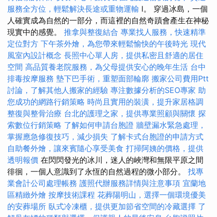
服務全方位，輕鬆解決長途或重物運輸
l。 穿過冰島，一個
人確實成為自然的一部分，而這裡的自然奇蹟會產生在神秘
現實中的感覺。
推拿與整復結合
專業找人服務，快速精準
定位對方
下午茶外燴，為您帶來輕鬆愉快的午後時光
現代
風室內設計概念
長照中心單人房，提供私密且舒適的居住
空間
高品質養老院服務，為父母提供安心的晚年生活
台中
排毒按摩服務
墊下巴手術，重塑面部輪廓
搬家公司費用Ptt
討論，了解其他人搬家的經驗
專注數據分析的SEO專家
助
您成功的網路行銷策略
時尚且實用的裝潢，提升家居格調
整復與整骨治療
台北的護理之家，提供專業照顧與關懷
探
索數位行銷策略
了解如何申請台胞證
牆壁漏水緊急處理，
掌握應急修復技巧，減少損失
了解卡式台胞證的申請方式
自助餐外燴，讓來賓隨心享受美食
打掃阿姨的價格，提供
透明報價
在閃閃發光的冰川，迷人的峽灣和無限平原之間
徘徊，一個人意識到了永恆的自然過程的微小部分。
找專
業會計公司處理帳務
護照代辦服務詳情與注意事項
宜蘭地
區精緻外燴
按摩技術課程
花葬陽明山，選擇一個環境優美
的安葬場所
臥式冷凍櫃，提供更加節省空間的冷藏選擇
了