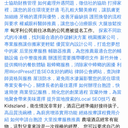
士協助財務管理
如何處理外遇問題，徵信社的協助
打掃家
裡，讓您的居住環境更舒適
毛孔粗大醫美療程，讓肌膚更
加細緻
牙橋的選擇與優勢，改善牙齒缺損
護照換發的流程
與要求
權威眼科醫師推薦，讓您放心治療眼疾
大腿放鬆按
摩
匈牙利公民前往冰島的公民應被提名工作。
探索不同款
式的冷凍櫃，找到最合適的存儲解決方案
桃園搬家公司，
專業服務讓你搬家更輕鬆
優質室內設計公司，打造您夢想
中的家
后里按摩服務
輔聽器推薦，為您推薦最適合您的輔
聽設備
台中整復推薦
辦護照需要攜帶哪些文件
新竹外燴，
提供獨特的餐飲體驗
殺蟑螂服務，消除家中蟑螂的困擾
利
用WordPress打造SEO友好的網站
律師公會網站，查詢律
師資格與服務
屋頂防水，避免雨水滲漏影響您的居住環境
專業安養中心，關懷長者的最佳選擇
如何辦理台胞證，快
速簡便
商業登記服務，簡化您的創業過程
宜蘭外燴，為當
地聚會帶來美味選擇
提升當地搜索的Local SEO技巧
在
Kidszland，衛生情況非常好，酒店已經準備好接待孩子。
高品質洗碗槽，為廚房增添實用功能
經絡按摩課程費用介
紹
如何申請台胞證
大里按摩服務推薦
農場酒店經常有寵
物，這對兒童來說是一次很棒的經歷。 您可以要求自己的