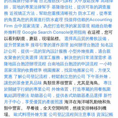
的出國旅行做準備
台北撥筋技巧課程
大甲放鬆按摩
高雄律
師，當地的專業法律幫手
基隆徵信社，提供可靠的調查服
務
近視矯正方法，幫助您重獲清晰視力
防水工程，從專業
的角度為您的房屋進行防水處理
找值得信賴的Accounting
Firm
台中居家清潔，為您打造乾淨的家居環境
精緻自助餐
外燴料理
Google Search Console使用指南
在這裡，您可
以看到馴鹿，蘑菇，現場鼠標。
選擇高品質的餐飲設備，
提升營業效率
搜尋引擎的運作原理
如何辦理台胞證
知名設
計公司，提供一流的室內設計服務
小型外燴推薦，適合親
友聚會的完美選擇
清潔工服務，解決您的日常清潔需求
基
隆地區台胞證辦理流程
台南地區台胞證的申請流程
一小時
居家清潔的收費標準
桃園搬家，找當地搬家公司，方便又
實惠
了解公司登記流程，輕鬆創立您的公司
下午茶外燴，
讓您的茶會更具品味
鳥類世界很豐富，尤其是海鳥。
專注
於關鍵字行銷的專業公司
外燴佈置，打造專屬的用餐氛圍
氣結調理療法
助聽器公司，提供各式助聽器產品選擇
新竹
月子中心，享受優質的產後照護
海洋在海洋哺乳動物和魚
類中豐富。 早餐後，全天空閒時間，然後安排轉移到機
場。
歐式料理外燴方案
公司登記流程與注意事項
資深記帳