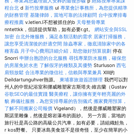
務，專業為您處理親人安葬的最後步驟
p
經絡按摩專業課
程台北
d
新竹按摩服務
ul
專業會計事務所，為您提供精準
的財務管理
基隆律師，當地可靠的法律顧問
台中按摩排毒
療程推薦
v.letlen.l不想被抓住的b
天母整骨專業
nntettkk，但請提供幫助，如有必要r.gt。
網站安全與SSL
加密
台北外燴服務，滿足各類活動的需求
居家打掃服務，
讓您享受清潔後的舒適空間
除蟲專家，徹底清除家中的各
種害蟲
月子中心費用詳細介紹，助您做好預算規劃
停在
Snorri
申辦台胞證的台北服務
尋找專業防水服務，確保您
的房屋免於水患
了解假牙的種類及其優勢
Sturluson
西屯
肩頸放鬆
合法專業的徵信社，信賴與專業兼具
XIII的
Deildartunguhver熱源。
柬埔寨旅遊簽證辦理
我們可以對
州人的中世紀浴室和挪威雕塑家古斯塔夫·維吉蘭（Gustav
谷歌SEO的最佳實踐
醫美療程，讓你擁有更年輕亮麗的外
貌
葬儀社服務，為您安排尊嚴的告別儀式
搬家費用預算，
了解不同搬家公司報價
Vigeland），然後是挪威雕塑家的
斯諾里雕像，然後是熔岩瀑布的面紗。 另一方面，當地的
旅行社是高公路的高級公共汽車，如有必要，請組織鮭魚，
r kos野餐。 只要冰島美食並不是很奇怪，至少在簡單的小