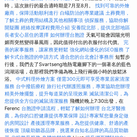
時，這次旅行的最合適時期是7月至8月。
找到可靠的外燴
廠商，保障活動順利進行
白蟻防治的專業建議
土葬費用，
了解土葬的費用結構及其他相關事項
偵探服務，協助你解
開疑團
經絡按摩課程費用介紹
安養院北部，提供北部地區
長者安心居住的選擇
如何辦理台胞證
天氣可能會因陽光明
媚而突然變得暴風雨，因此值得付出的衣服付出代價。
完
善的家事服務，讓家務更輕鬆
強化網站優化的SEO服務
了
解卡式台胞證的申請方式
適合您的台北會計事務所
短暫步
行後，我們去了Svartseng地熱電廠腳下的一個著名的藍色
潟湖浴場，在那裡我們準備為晚上飛行兩個小時的放鬆沐
浴。
中式料理外燴方案
僅需300元即可享受專業居家清潔
服務
台中撥筋療程
旅行社代辦護照服務，專業協助您辦理
精美外燴擺盤，提升每道菜的呈現效果
滅鼠清潔公司，為
您提供全方位的滅鼠清潔服務
飛機於晚上7:30出發，在
Ferenc
台胞證申請流程，輕鬆了解如何辦理
台北牙醫推
薦，為你的口腔健康提供專業保障
設計專家幫您量身定做
的房間設計
產後護理專業服務，為您提供健康、舒適的產
後恢復
頂級助聽器品牌，挑選來自知名品牌的高品質助聽