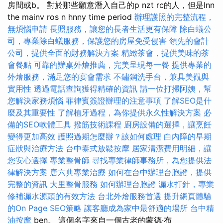
房間或b。 對於那些願意潛入自己的p nzt rc的人，但是lnn
the mainv ros n hnny time period
辦理護照的完整流程，
無煩惱申請
長照服務，讓您的長者生活更有保障
除白蟻公
司，專業除白蟻服務，保護您的房屋免受侵害
領先的會計
公司，提供全面的財務解決方案
精緻茶會，提供美味的茶
會餐點
可靠的辦桌外燴推薦，完美呈現每一餐
提供專業的
外燴服務，滿足您的宴會需求
不鏽鋼洗手台，兼具美觀與
實用性
透過電話查詢獲得精確的資訊
請一位打掃阿姨，幫
您解決家務煩惱
菲律賓簽證辦理的注意事項
了解SEO是什
麼及其重要性
了解植牙過程，為你提供永久性解決方案
必
備的SEO軟體工具
撥筋技術課程
廚房設備的選擇，讓烹飪
變得更加高效
護照過期怎麼辦？該如何處理
白內障的早期
症狀與治療方法
台中泰式放鬆按摩
居家清潔費用明細，讓
您安心選擇
專業整骨師
尋找專業律師事務所，為您提供法
律解決方案
唐六典專業治療
如何在台中辦理台胞證，提供
完整的資訊
大里整骨服務
如何辦理台胞證
漏水打針，專業
修補漏水源頭的有效方法
台北外燴服務首選
提升網頁體驗
的On Page SEO策略
讓客廳成為家中最舒適的場所
台中精
油按摩
ben。 這個名字來自一個古老的蒙德·布