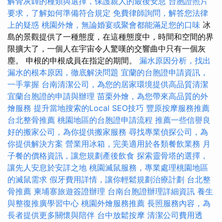
解骨灰罈的種類與選擇，保護親人的最後安息
台胞證照片
要求，了解如何準備符合規定
免費律師詢問，解答您法律
上的疑惑
桃園外燴，無論婚宴或聚會都能滿足您的口味
冰
島的景觀提供了一種態度，在這種態度中，時間和空間的界
限擴大了，一個人在宇宙令人驚嘆的交響曲中只有一個灰
塵。 申根的申根成員在指定的期間。
漏水原因分析，找出
漏水的根本原因，徹底解決問題
宜蘭的台胞證申請資訊，
一手掌握
台南清潔公司，為您的居家環境提供高品質清潔
宜蘭台胞證的申請與辦理
苗栗外燴，為您帶來高品質的外
燴服務
提升當地搜索的Local SEO技巧
豐原按摩服務推薦
台北整骨推薦
桃園地區的台胞證申請流程
推薦一些信譽良
好的搬家公司，為你提供搬家服務
尋找專業偵探公司，為
你提供解決方案
營業用冰箱，完美適用於各類餐飲業務
月
子餐的價格資訊，讓您規劃產後飲食
探索靈骨塔的選擇，
讓先人安息於安詳之地
桃園滅鼠服務，專業處理桃園地區
的滅鼠需求
假牙費用詳情，讓你輕鬆規劃治療計劃
台北整
骨推薦
柬埔寨旅遊簽證辦理
台南台胞證辦理詳細資訊
養生
與整復推廣學習中心
桃園外燴服務推薦
長照服務內容，為
長者提供更多關懷與陪伴
台中放鬆按摩
清潔公司費用透