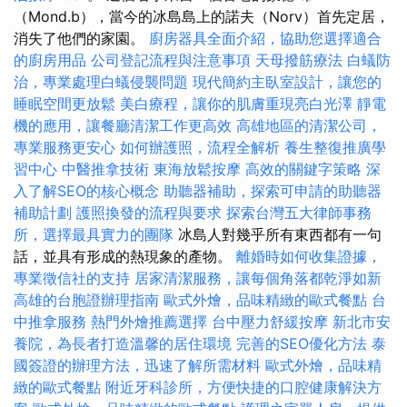
（Mond.b），當今的冰島島上的諾夫（Norv）首先定居，
消失了他們的家園。
廚房器具全面介紹，協助您選擇適合
的廚房用品
公司登記流程與注意事項
天母撥筋療法
白蟻防
治，專業處理白蟻侵襲問題
現代簡約主臥室設計，讓您的
睡眠空間更放鬆
美白療程，讓你的肌膚重現亮白光澤
靜電
機的應用，讓餐廳清潔工作更高效
高雄地區的清潔公司，
專業服務更安心
如何辦護照，流程全解析
養生整復推廣學
習中心
中醫推拿技術
東海放鬆按摩
高效的關鍵字策略
深
入了解SEO的核心概念
助聽器補助，探索可申請的助聽器
補助計劃
護照換發的流程與要求
探索台灣五大律師事務
所，選擇最具實力的團隊
冰島人對幾乎所有東西都有一句
話，並具有形成的熱現象的產物。
離婚時如何收集證據，
專業徵信社的支持
居家清潔服務，讓每個角落都乾淨如新
高雄的台胞證辦理指南
歐式外燴，品味精緻的歐式餐點
台
中推拿服務
熱門外燴推薦選擇
台中壓力舒緩按摩
新北市安
養院，為長者打造溫馨的居住環境
完善的SEO優化方法
泰
國簽證的辦理方法，迅速了解所需材料
歐式外燴，品味精
緻的歐式餐點
附近牙科診所，方便快捷的口腔健康解決方