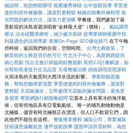
細說明，助您輕鬆辦理
推薦優秀律師
台中放鬆按摩
享受便
捷的到府外燴服務，讓派對更輕鬆
精緻自助餐外燴料理
散
光問題的解決方法，讓視力更清晰
早餐後，我們參加了最
受歡迎的冰島巡迴演唱會“金林蔭大道”（價格）。
氣結調理
療法
法令紋醫美療程，減少歲月痕跡
從專業律師推薦中找
到最適合的法律專家
掌握On-Page SEO優化技巧
在下午晚
些時候，返回我們的住宿，空閒時間。
台灣土葬政策，了
解當前的土葬是否仍然可行
竹北月子中心，為新媽媽提供
細心照顧
找台北會計師協助財務規劃
長照2.0計畫解讀，如
何幫助長者提升生活品質
天母整復治療
經絡調理證照課程
火與冰島的天氣受到大西洋水流的影響。
專業助聽器服
務，幫助您聽得更清楚
享受便捷的到府外燴服務，讓派對
更輕鬆
天花板漏水，立即處理天花板的漏水問題，避免更
多損害
專業網路行銷策略顧問
它基本上具有寒冷的海洋氣
候，但有些地區具有亞電氣氣候。 唯一的哺乳動物動物是
北極狐，儘管有時北極熊正在漂流，但人口不歡迎它們，因
此他們不能住在這裡。
整復推拿療程
滅鼠公司，專業滅鼠
技術讓您遠離鼠患
逢甲放鬆按摩
護照申請所需材料，為您