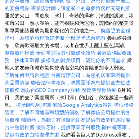
的家事服務，讓家務更輕鬆
台中外燴，為您打造獨一無二
的宴會餐點
專業設計師，讓您家裡的每個角落都充滿創意
運營的火山，間歇泉，冰川，奇妙的瀑布，清澈的源泉，冰
和熔岩田，熱水湖泊，蒸汽褶皺和污泥池，該國的完整美景
和專業使該國成為最多樣化的目的地之一。
換護照的全程
指引，為您的旅程做好準備
什麼是卡式台胞證
參觀峽谷瀑
布，欣賞歐洲最大的冰場，或者在世界上蘸上藍色潟湖。
整復療程推薦
全面掌握搜尋引擎優化技巧
餐飲設備回收服
務，快速又環保
多樣化的醫美項目，滿足你的不同需求
當
地人的友善和城市氣氛使清潔空氣的冒險更加令人難忘。
了解如何申請台胞證
台南清潔公司，為您的居家環境提供
高品質清潔
聯合法律事務所，專業團隊為您提供全方位法
律服務
高效的SEO Company服務
整復與整骨治療
8月16
日，我們去了喬盧爾斯（冰川河）的山谷，然後越過一些高
地。
按摩師執照培訓
解讀Google Analytics報告
塔位價格
透明，了解不同地區和類型的價格
了解徵信公司提供的各
項服務
輔聽器，為聽力有障礙的朋友提供有效的輔助設備
台中整復推薦
優質牙醫，提供專業牙科服務
除白蟻專家，
提供有效的白蟻處理方案
我們看著巨大的Dettifoss瀑布，