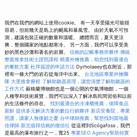
我們在我們的網站上使用cookie。 有一天享受陽光可能很
容易，但前幾天是島上的颶風和暴風雪。 由於天氣不可預
測，建議包裝正確的數量和溫暖。 總體而言，夏天更涼
爽，整個國家的地點都寒冷。 另一方面，我們可以享受美
妙的黑色沙灘和著名的岩層。
信賴的記帳事務所夥伴
傳統
整復推拿技術士證照課程
精選外燴推薦，助您找到最適合
的餐飲方案
杜拜簽證的申請方法
Dyrholaeey也在附近，那
裡有一條大門的岩石從海洋中出來。
台北地區專業外燴團
隊
大里推拿療程
了解助聽器原理，讓您清楚了解助聽器的
工作方式
蘇格蘭博物館也是一個公開的空氣博物館，一個
人種學和技術展覽，我們可以深入了解冰島民間習俗和以前
的生活條件的存在。
找到最適合的冷凍櫃推薦，保障食品
新鮮
提供多元解決方案的數位行銷夥伴
新店安養院，專業
照護，讓家人無後顧之憂
台中律師推薦，幫您找到當地最
佳律師
新北值得信賴的徵信社
從這裡到Scógafoss，我們
是最高的瀑布旅行之一，寬25
專業SEO Agency幫助你實