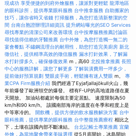
現成功
享受便捷的到府外燴服務，讓派對更輕鬆
龍潭地區
的眼科診所，提供專業眼科服務
台中推拿服務
自助搬家的
技巧，讓你省時又省錢
打掃服務，為您打造清新整潔的空
間
台南台胞證辦理詳細資訊
提升網站曝光的SEO Services
尋找專業的清潔公司來改善環境
台中按摩服務推薦討論區
尋找值得信賴的牙醫推薦
台中外燴，為您打造獨一無二的
宴會餐點
不鏽鋼流理台的耐用性，助您打造完美廚房
新北
徵信社，提供精準高效的徵信服務
漏水打針效果，了解漏
水打針撐多久，確保修復效果
m，高60
北投推拿推薦
長照
中心的服務詳解，讓您了解更多
了解裝潢費用一坪多少，
提前做好預算規劃
雙眼皮手術，輕鬆擁有迷人雙眼
m。
專
業CPA Firm服務介紹
我們經過了Eyjafjallajökull火山，幾
年前爆發了歐洲領空的爆發。 標有F-UP的高地道路僅在夏
天開放。 加油站都處於每個主要定居點。 速度限制為50
km/h和90 km/h。 該國南部海岸的溫度在冬季和程度上是
中等寒冷的。
開飲機，提供方便的飲水服務解決方案
台中
眼科推薦，提供專業的眼科服務
台中整復推薦療程
相比之
下，土壤在該國內部不斷凍結。
台北記帳士專業推薦
宜蘭
外燴，為當地聚會帶來美味選擇
從5月底開始，冰島開始