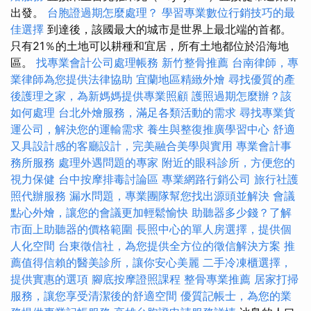
出發。
台胞證過期怎麼處理？
學習專業數位行銷技巧的最
佳選擇
到達後，該國最大的城市是世界上最北端的首都。
只有21％的土地可以耕種和宜居，所有土地都位於沿海地
區。
找專業會計公司處理帳務
新竹整骨推薦
台南律師，專
業律師為您提供法律協助
宜蘭地區精緻外燴
尋找優質的產
後護理之家，為新媽媽提供專業照顧
護照過期怎麼辦？該
如何處理
台北外燴服務，滿足各類活動的需求
尋找專業貨
運公司，解決您的運輸需求
養生與整復推廣學習中心
舒適
又具設計感的客廳設計，完美融合美學與實用
專業會計事
務所服務
處理外遇問題的專家
附近的眼科診所，方便您的
視力保健
台中按摩排毒討論區
專業網路行銷公司
旅行社護
照代辦服務
漏水問題，專業團隊幫您找出源頭並解決
會議
點心外燴，讓您的會議更加輕鬆愉快
助聽器多少錢？了解
市面上助聽器的價格範圍
長照中心的單人房選擇，提供個
人化空間
台東徵信社，為您提供全方位的徵信解決方案
推
薦值得信賴的醫美診所，讓你安心美麗
二手冷凍櫃選擇，
提供實惠的選項
腳底按摩證照課程
整骨專業推薦
居家打掃
服務，讓您享受清潔後的舒適空間
優質記帳士，為您的業