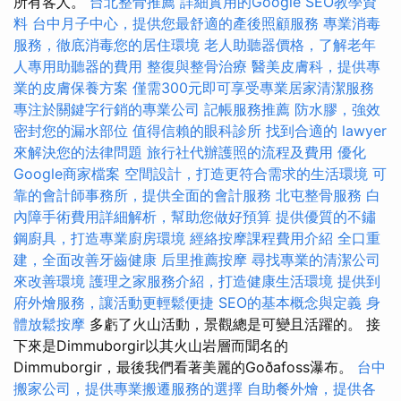
所有客人。
台北整骨推薦
詳細實用的Google SEO教學資
料
台中月子中心，提供您最舒適的產後照顧服務
專業消毒
服務，徹底消毒您的居住環境
老人助聽器價格，了解老年
人專用助聽器的費用
整復與整骨治療
醫美皮膚科，提供專
業的皮膚保養方案
僅需300元即可享受專業居家清潔服務
專注於關鍵字行銷的專業公司
記帳服務推薦
防水膠，強效
密封您的漏水部位
值得信賴的眼科診所
找到合適的 lawyer
來解決您的法律問題
旅行社代辦護照的流程及費用
優化
Google商家檔案
空間設計，打造更符合需求的生活環境
可
靠的會計師事務所，提供全面的會計服務
北屯整骨服務
白
內障手術費用詳細解析，幫助您做好預算
提供優質的不鏽
鋼廚具，打造專業廚房環境
經絡按摩課程費用介紹
全口重
建，全面改善牙齒健康
后里推薦按摩
尋找專業的清潔公司
來改善環境
護理之家服務介紹，打造健康生活環境
提供到
府外燴服務，讓活動更輕鬆便捷
SEO的基本概念與定義
身
體放鬆按摩
多虧了火山活動，景觀總是可變且活躍的。 接
下來是Dimmuborgir以其火山岩層而聞名的
Dimmuborgir，最後我們看著美麗的Goðafoss瀑布。
台中
搬家公司，提供專業搬遷服務的選擇
自助餐外燴，提供各