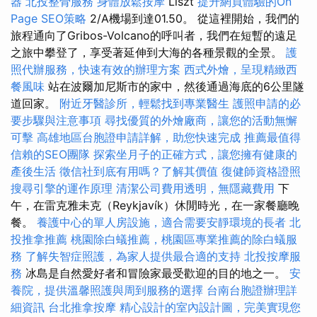
器
北投整骨服務
身體放鬆按摩
Liszt
提升網頁體驗的On
Page SEO策略
2/A機場到達01.50。 從這裡開始，我們的
旅程通向了Gribos-Volcano的呼叫者，我們在短暫的遠足
之旅中攀登了，享受著延伸到大海的各種景觀的全景。
護
照代辦服務，快速有效的辦理方案
西式外燴，呈現精緻西
餐風味
站在波爾加尼斯市的家中，然後通過海底的6公里隧
道回家。
附近牙醫診所，輕鬆找到專業醫生
護照申請的必
要步驟與注意事項
尋找優質的外燴廠商，讓您的活動無懈
可擊
高雄地區台胞證申請詳解，助您快速完成
推薦最值得
信賴的SEO團隊
探索坐月子的正確方式，讓您擁有健康的
產後生活
徵信社到底有用嗎？了解其價值
復健師資格證照
搜尋引擎的運作原理
清潔公司費用透明，無隱藏費用
下
午，在雷克雅未克（Reykjavík）休閒時光，在一家餐廳晚
餐。
養護中心的單人房設施，適合需要安靜環境的長者
北
投推拿推薦
桃園除白蟻推薦，桃園區專業推薦的除白蟻服
務
了解失智症照護，為家人提供最合適的支持
北投按摩服
務
冰島是自然愛好者和冒險家最受歡迎的目的地之一。
安
養院，提供溫馨照護與周到服務的選擇
台南台胞證辦理詳
細資訊
台北推拿按摩
精心設計的室內設計圖，完美實現您