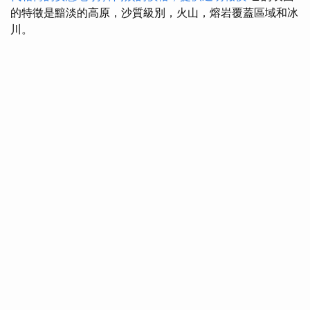
的特徵是黯淡的高原，沙質級別，火山，熔岩覆蓋區域和冰
川。