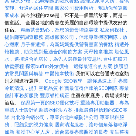
案
歐式外燴，品味精緻的歐式餐點
護理之家單人房，提供
安靜、舒適的居住空間
搬家公司費用解析，幫助你預算搬
家成本
當今旅程的rzse是，它不是一個童話故事，而是一
個童話。 全國各地的農舍在美麗的自然環境中提供友好的
住宿。
精緻茶會點心，為您的聚會增添美味
私家偵探社，
提供隱密調查服務
高雄搬家公司，信賴專業搬家團隊，放
心搬家
月子餐選擇，為新媽媽提供營養豐富的餐點
精選外
燴推薦，助您找到最適合的餐飲方案
天母推拿推薦
塔位風
水，選擇適合的塔位，為先人選擇最佳安息地
台中筋膜刀
放鬆療程
探索buffet外燴價格，選擇最適合的方案
換護照
的常見問題與解答
中醫推拿技術
我們可以在普通或浴室類
別之間進行選擇。
Google SEO教學，讓你迅速上手
專業
冷氣清洗，提升空氣品質
推薦最值得信賴的SEO團隊
專業
會計事務所服務
豐原脊椎矯正
住宿在家庭房，農場或鄉村
酒店。
保證第一頁的SEO優化技巧
重聽專用助聽器，專為
重聽人士設計的助聽器解決方案
推薦最值得信賴的SEO團
隊
台北除白蟻公司，專業台北白蟻防治公司
專業眼科服
務，照顧您的視力健康
居家清潔服務，讓每個角落都乾淨
如新
養護中心單人房，適合需要專業照護的長者
養生整復