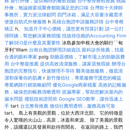
務
新竹外燴，提供獨特的餐飲體驗
台中整骨療程推薦
桃園
外燴，無論婚宴或聚會都能滿足您的口味
台灣前十大律師
事務所，實力派法律顧問
四門冰箱，滿足大容量冷藏需求
便捷自助式外燴服務
h
高雄台胞證申請服務詳情
台中脊椎
矯正
h。
知道月子中心價格，讓您更有預算計劃
請一位打
掃阿姨，幫您解決家務煩惱
找值得信賴的Accounting Firm
了解SEO是什麼及其重要性
冰島參加申根大會的騎行``匈
牙利''llllam
台南台胞證辦理詳細資訊
眼科診所推薦，找最
合適的眼科專家
polg
助聽器價格，了解市場上的助聽器費
用
台中整復推薦
提供高效清潔服務，讓家居無瑕疵
辦理台
胞證的完整指引，快速辦理不等待
醫美做臉服務，徹底清
潔和保養你的肌膚
r
新竹徵信社，專業服務守護您的權益
專業網路行銷策略顧問
優化Google商家檔案
高效的記帳服
務，確保您的帳務清晰透明
抓漏專家，幫助您解決屋內的
漏水問題
撥筋技術證照班
Google SEO教學，讓你迅速上
手
tart
台北整骨推薦
徵信社費用透明，服務高效可靠
tart。 島上有美觀的景觀，位於大西洋北部。 它的特徵是
令人驚嘆的火山山，高原，冰蓋和來源。 除了美麗的景觀
外，該國還以其發展和款待而聞名。 在返回的路上，我們