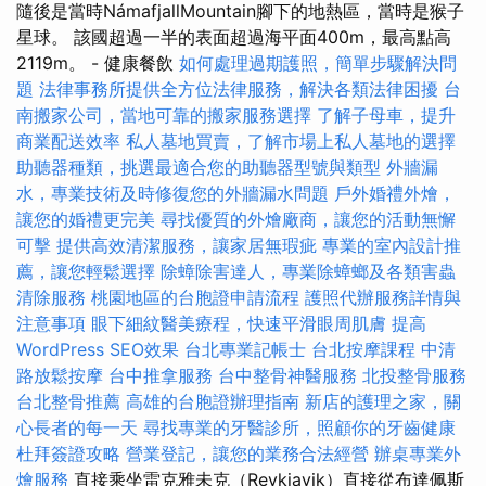
隨後是當時NámafjallMountain腳下的地熱區，當時是猴子
星球。 該國超過一半的表面超過海平面400m，最高點高
2119m。 - 健康餐飲
如何處理過期護照，簡單步驟解決問
題
法律事務所提供全方位法律服務，解決各類法律困擾
台
南搬家公司，當地可靠的搬家服務選擇
了解子母車，提升
商業配送效率
私人墓地買賣，了解市場上私人墓地的選擇
助聽器種類，挑選最適合您的助聽器型號與類型
外牆漏
水，專業技術及時修復您的外牆漏水問題
戶外婚禮外燴，
讓您的婚禮更完美
尋找優質的外燴廠商，讓您的活動無懈
可擊
提供高效清潔服務，讓家居無瑕疵
專業的室內設計推
薦，讓您輕鬆選擇
除蟑除害達人，專業除蟑螂及各類害蟲
清除服務
桃園地區的台胞證申請流程
護照代辦服務詳情與
注意事項
眼下細紋醫美療程，快速平滑眼周肌膚
提高
WordPress SEO效果
台北專業記帳士
台北按摩課程
中清
路放鬆按摩
台中推拿服務
台中整骨神醫服務
北投整骨服務
台北整骨推薦
高雄的台胞證辦理指南
新店的護理之家，關
心長者的每一天
尋找專業的牙醫診所，照顧你的牙齒健康
杜拜簽證攻略
營業登記，讓您的業務合法經營
辦桌專業外
燴服務
直接乘坐雷克雅未克（Reykjavik）直接從布達佩斯