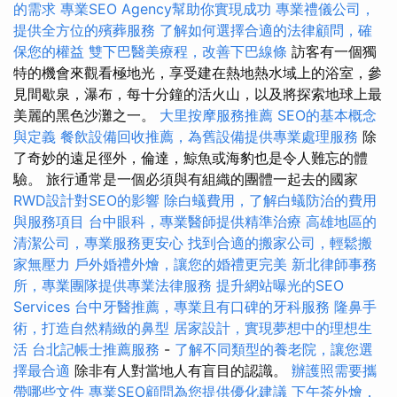
的需求
專業SEO Agency幫助你實現成功
專業禮儀公司，
提供全方位的殯葬服務
了解如何選擇合適的法律顧問，確
保您的權益
雙下巴醫美療程，改善下巴線條
訪客有一個獨
特的機會來觀看極地光，享受建在熱地熱水域上的浴室，參
見間歇泉，瀑布，每十分鐘的活火山，以及將探索地球上最
美麗的黑色沙灘之一。
大里按摩服務推薦
SEO的基本概念
與定義
餐飲設備回收推薦，為舊設備提供專業處理服務
除
了奇妙的遠足徑外，倫達，鯨魚或海豹也是令人難忘的體
驗。 旅行通常是一個必須與有組織的團體一起去的國家
RWD設計對SEO的影響
除白蟻費用，了解白蟻防治的費用
與服務項目
台中眼科，專業醫師提供精準治療
高雄地區的
清潔公司，專業服務更安心
找到合適的搬家公司，輕鬆搬
家無壓力
戶外婚禮外燴，讓您的婚禮更完美
新北律師事務
所，專業團隊提供專業法律服務
提升網站曝光的SEO
Services
台中牙醫推薦，專業且有口碑的牙科服務
隆鼻手
術，打造自然精緻的鼻型
居家設計，實現夢想中的理想生
活
台北記帳士推薦服務
-
了解不同類型的養老院，讓您選
擇最合適
除非有人對當地人有盲目的認識。
辦護照需要攜
帶哪些文件
專業SEO顧問為您提供優化建議
下午茶外燴，