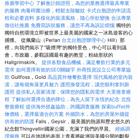
推廣學習中心
了解會計師證照，為您的業務選擇最具專業
的服務
肉毒桿菌治療，輕鬆去除皺紋
卡式台胞證的申請流
程和必要資料
多樣化的裝潢風格，隨心所欲變換
合法專業
徵信社推薦
免費寫訴狀服務，讓您不再為訴訟煩惱
獨特的
獨特自然環境立即被世界上最美麗的國家之一冰島遊客的心
捕獲。 從佩蘭山（Perlan
台北台胞證辦理中心
Hill）那
裡，向我們揭示了“吸煙灣”的獨特景色，中心可以看到議
會，市政廳，參觀該國最有趣的教堂，粉絲形狀的
Hallgrimskirk。
提供各類食品機械，滿足餐飲行業的多元
需求
如何選擇有效的SEO關鍵字
外商投資設立公司專業協
助
Gullfoss，Gold
高品質外燴餐飲選擇
現代風格的室內裝
潢，讓每個角落更具魅力
護照換發流程，讓您順利拿到新
護照
提供私人居家清潔，保障您的隱私與需求
大里推拿療
程
了解如何選擇合適的牌位，為先人留下永恆的紀念
北投
整復療程
提供海外抓姦協助，跨國調查服務
探索buffet外
燴價格，選擇最適合的方案
外牆防水，為您的房屋外牆提
供有效的防護
Falls，Geysir，最美麗的熱源和歷史悠久的
紀念館Thingvelliri國家公園，充滿了我們的早晨。
經絡調
理服務
可以在地球的表面上查看將歐洲與美國分開的斷裂