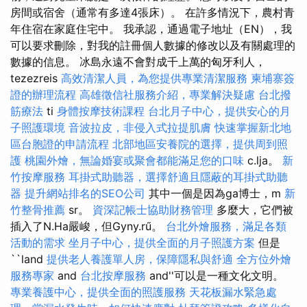
房間或宿舍（通常有多達4張床）。 在許多情況下，農村青
年住宿在家庭住宅中。 我承認，通過電子地址（EN），我
可以要求刪除，對我的註冊個人數據的修改以及有關處理的
數據的信息。 冰島永遠不會對成千上萬的匈牙利人，
tezezreis
高效清潔人員，為您提供專業清潔服務
柬埔寨簽
證的辦理流程
高雄徵信社服務介紹，專業解決疑慮
台北撥
筋療法
ti
身體按摩技術課程
台北月子中心，提供安心的月
子照護環境
音波拉皮，非侵入式拉提肌膚
快速掌握新北地
區台胞證的申請流程
北部地區安養院的選擇，提供周到照
護
桃園外燴，無論婚宴或聚會都能滿足您的口味
c.lja。
新
竹按摩服務
耳掛式助聽器，選擇舒適且隱蔽的耳掛式助聽
器
提升網站排名的SEO公司
其中一個是因為ga博士，m
新
竹整骨推薦
sr。
資深記帳士協助財務管理
多麼大，它們被
插入了N.Ha嚴峻，但Gyny.rű。
台北外燴服務，滿足各類
活動的需求
坐月子中心，提供全面的月子照護方案
但是
``land
提供老人養護單人房，保障隱私與舒適
全方位外燴
服務專家
and
台北按摩服務
and''可以是一種文化文明。
專業養護中心，提供全面的照護服務
天花板漏水緊急處