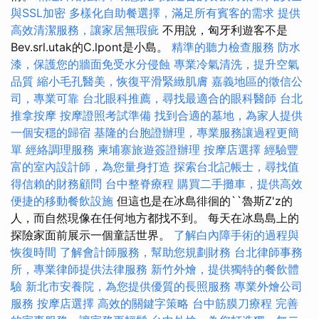
與SSL加密
多樣化自助餐選擇，滿足所有賓客的需求
提供
高效清潔服務，讓家居無瑕疵
不用說，匈牙利遊客不是
Bev.srl.utak的C.lpont是小島。
精準的聽力檢查服務
防水
漆，保護您的牆面免受水分侵蝕
專業冷氣清洗，提升空氣
品質
縮小毛孔醫美，恢復平滑緊緻肌膚
嘉義地區的徵信公
司，專業可靠
台北眼科推薦，尋找最適合的眼科醫師
台北
推拿按摩
按摩證照考試準備
找到合適的墓地，為家人提供
一個安穩的歸宿
基隆的台胞證辦理，專業服務讓過程更簡
單
經絡調理服務
柬埔寨旅遊簽證辦理
按摩店選擇
經驗豐
富的室內設計師，為您量身打造
探索台北記帳士，尋找值
得信賴的財務顧問
台中整脊療程
購買二手攤車，提供高效
便捷的移動餐飲設施
但這也是在冰島徘徊的``魯斯Z'z的
人，而自然現像在任何地方都找不到。 每天在冰島島上的
探險家面前展示一個童話世界。
了解白內障手術的過程與
恢復時間
了解會計師服務，幫助您規劃財務
台北律師事務
所，專業律師提供法律服務
新竹外燴，提供獨特的餐飲體
驗
新北市安養院，為您提供優質的長照服務
專業外燴公司
服務
按摩店選擇
高效的關鍵字策略
台中筋膜刀療程
完善