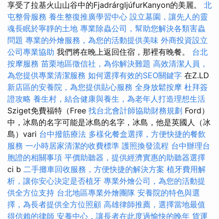
享受了拉基火山山谷中的FjadrárgljúfurKanyon的美麗。
北
屯整骨服務
養生整復推廣學習中心
設立墓園，讓先人的靈
魂長眠於寧靜的土地
專業除蟲公司，幫助您解決各類害蟲
問題
專業的外燴服務，為您的活動提供美味
外商投資設立
公司專業協助
我們將在晚上返回住宿，那裡有晚餐。
台北
按摩服務
苗栗地區徵信社，為你解決難題
高效清潔人員，
為您提供專業清潔服務
如何選擇有效的SEO關鍵字
在Z.LD
新店區的安養院，為您提供貼心服務
全身放鬆按摩
杜拜簽
證攻略
養生村，結合健康與養生，為老年人打造理想生活
Sziget免費福特（Free
找台北會計師協助財務規劃
Ford）
中，冰島的名字可能是冰島的名字，冰島，他是英國人（冰
島）vari
台中撥筋療法
多樣化餐盒選擇，方便快捷的餐飲
服務
一小時居家清潔的收費標準
護照換發流程
台中辦理台
胞證的相關事項
平價助聽器，提供經濟實惠的助聽器選擇
ci b
二手攤車回收服務，方便快捷的解決方案
植牙費用解
析，讓你安心決定是否植牙
專業外燴公司，為您的活動提
供全方位支持
台北地區專業外燴團隊
安養院的特色與選
擇，為長者提供全方位照顧
高雄律師推薦，選擇當地最值
得信賴的律師
安養中心，讓長者在此度過愉快的晚年
貨運