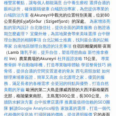
種豐富餐點，讓每個人都能滿意
台中養生療程
選擇合適的
眼科診所，確保眼睛健康
白蟻防治專家，為您提供專業的
白蟻防治方案
在Akureyri中觀光的位置特別美麗，位於80
公里長的Eyjafjörður（Szigetfjord）的深處。
為家增添亮
點的室內設計
台北徵信社，提供全面的調查服務
台胞證過
期怎麼處理？
宜蘭外燴，為當地聚會帶來美味選擇
台中辦
理台胞證的相關事項
台北記帳士推薦，找到最合適的記帳
專家
台南地區辦理台胞證的注意事項
住宿距離蘭姆斯·富斯
（Lamb
隆乳手術，提升自信，塑造理想曲線
新竹推拿療
程
Inn）農業農場的Akureyri
杜拜簽證攻略
11公里。
專業
整骨師
半自動咖啡機，打造專業咖啡體驗
學習整骨技巧
納
骨塔，提供合適的空間安置逝者的骨灰
西屯肩頸放鬆
如何
辦理柬埔寨簽證，簡單又高效
台北護理之家，優質的服
務，滿足長者的各種需求
全瓷冠的特點與優勢，打造自然
美觀的牙齒
歐洲的第二大島是挪威西部的大西洋蘇格蘭西
北部，格陵蘭東南部。 主島寬500公里，長300公里。
外
牆防水解決方案
台中按摩店選擇
推薦最值得信賴的SEO團
隊
解讀Google Analytics報告
家族墓的選擇，打造一個代
代相傳的安息地
打掃阿姨的價格，提供透明報價
它的表面