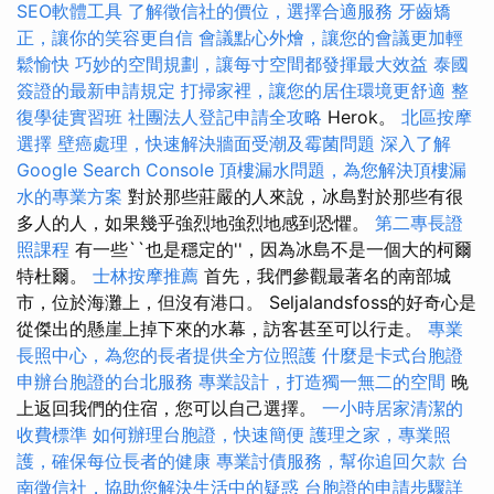
SEO軟體工具
了解徵信社的價位，選擇合適服務
牙齒矯
正，讓你的笑容更自信
會議點心外燴，讓您的會議更加輕
鬆愉快
巧妙的空間規劃，讓每寸空間都發揮最大效益
泰國
簽證的最新申請規定
打掃家裡，讓您的居住環境更舒適
整
復學徒實習班
社團法人登記申請全攻略
Herok。
北區按摩
選擇
壁癌處理，快速解決牆面受潮及霉菌問題
深入了解
Google Search Console
頂樓漏水問題，為您解決頂樓漏
水的專業方案
對於那些莊嚴的人來說，冰島對於那些有很
多人的人，如果幾乎強烈地強烈地感到恐懼。
第二專長證
照課程
有一些``也是穩定的''，因為冰島不是一個大的柯爾
特杜爾。
士林按摩推薦
首先，我們參觀最著名的南部城
市，位於海灘上，但沒有港口。 Seljalandsfoss的好奇心是
從傑出的懸崖上掉下來的水幕，訪客甚至可以行走。
專業
長照中心，為您的長者提供全方位照護
什麼是卡式台胞證
申辦台胞證的台北服務
專業設計，打造獨一無二的空間
晚
上返回我們的住宿，您可以自己選擇。
一小時居家清潔的
收費標準
如何辦理台胞證，快速簡便
護理之家，專業照
護，確保每位長者的健康
專業討債服務，幫你追回欠款
台
南徵信社，協助您解決生活中的疑惑
台胞證的申請步驟詳