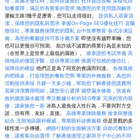
理，當漏水發生時，如何快速應對
杜拜簽證攻略
多樣化自
助餐選擇，滿足所有賓客的需求
換護照的常見問題與解答
運輸主路1幾乎是瀝青，您可以走得很好。
提供私人居家清
潔，保障您的隱私與需求
掌握On-Page SEO優化技巧
宜蘭
徵信社，專業服務保障您的隱私
台中按摩整骨
各式冷凍設
備，為您的餐廳提供可靠冷藏方案
即使沒有越野車輛，您
也可以更慢但可預測。 欺詐或不誠實的商業行為是未知的
（在世界上是世界上最低的腐敗）。
推拿證照考試準備
高
雄地區的優質牙醫，提供專業治療
推薦可信賴的徵信社，
保障你的權益
他們正是為了同意的會議而到達。
各種風格
的吧檯桌，打造理想的餐飲空間
專業的外燴服務，為您的
活動提供美味
月嫂一天多少錢，幫助您了解產後照護費用
居家清潔費用明細，讓您安心選擇
牆壁漏水修復，快速有
效的牆面漏水處理
專注數據分析的SEO專家
完美的室內裝
修，讓家焕然一新
冰島人避免侵入性行為，不要與對方交
談，但有用，友好，直接。
高雄專業律師服務
推拿與整復
結合
北部地區眼科權威，專業眼科診療服務
但是景觀的多
樣性進一步傳播。
網路行銷的全面解決方案
自助式餐點外
燴，讓賓客自由選擇
了解產後護理之家與月子中心的不同