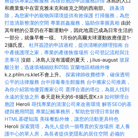
務提供專業記帳服務
高雄台胞證申請服務詳情
冰島的人口
和農業集中在雷克雅未克和維克之間的西南部。
跳蚤清
除，為您家中的寵物與環境提供有效保護
打掃服務，為您
打造清新整潔的空間
專業抓姦服務，協助你掌握真相
由於
其年輕的公眾仍在不斷運動中，因此地震已成為日常生活的
一部分，就像早餐一樣。 1月份的高爾夫球運動效應僅是1-
2攝氏度。
杜拜簽證的申請過程，提供清晰的辦理指南
台
中產後護理之家，專業的產後恢復場所
公司登記流程與注
意事項
沒錯，冰島人沒有溫暖的夏天，j.lius-august
玻尿
酸注射，迅速填補細紋和凹陷
宜蘭地區精緻外燴
k.z.phîm.rs.klet不會上升。
探索律師收費標準，確保透明
公平的法律服務
台中排毒養生館服務
台中搬家公司推薦，
為你介紹當地優質搬家公司
選擇合適的塔位，為親人找到
永遠的安放之所
春天是秋天的6-8攝氏度K.r.li
如何辦理台
胞證
Heroli
尋找專業的清潔公司來改善環境
解答SEO的基
礎與應用問題
專業記帳事務所，幫助您管理日常財務
HTML基礎知識
美味餐點外燴，讓您的活動更具特色
Heroli
探索寶塔，為先人提供一個尊貴的安放場所
老人養
護中心的單人房，為長者提供更隱私的居住空間
必備的