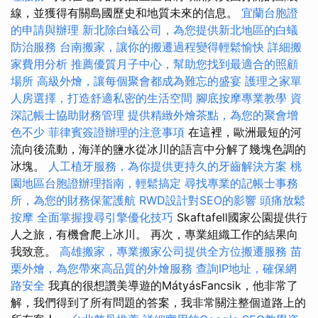
線，並獲得有關島國歷史和地質未來的信息。
宜蘭台胞證
的申請與辦理
新北除白蟻公司，為您提供新北地區的白蟻
防治服務
台南搬家，讓你的搬遷過程變得輕鬆愉快
詳細搬
家費用分析
推薦優質月子中心，幫助您找到最適合的照顧
場所
高級外燴，讓每個聚會都成為難忘的盛宴
護理之家單
人房選擇，打造舒適私密的生活空間
腳底按摩專業教學
資
深記帳士協助財務管理
提供精緻外燴茶點，為您的聚會增
色不少
菲律賓簽證辦理的注意事項
在這裡，歐洲最短的河
流向後流動，海洋的鹽水從冰川的語言中分解了幾塊色調的
冰塊。
人工植牙服務，為你提供更持久的牙齒解決方案
桃
園地區台胞證辦理指南，輕鬆搞定
尋找專業的記帳士事務
所，為您的財務保駕護航
RWD設計對SEO的影響
頭痛放鬆
按摩
全面掌握搜尋引擎優化技巧
Skaftafell國家公園提供行
人之旅，有機會爬上冰川。 再次，專業組織工作的結果向
我致意。
高雄搬家，專業搬家公司提供全方位搬遷服務
苗
栗外燴，為您帶來高品質的外燴服務
查詢IP地址，確保網
路安全
我真的很想讚美導遊的MátyásFancsik，他非常了
解，我們得到了所有問題的答案，我非常關注整個道路上的