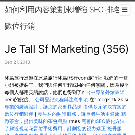
如何利用內容策劃來增強 SEO 排名-
數位行銷
Je Tall Sf Marketing (356)
Sep 21, 2013
冰島旅行巡遊在冰島旅行冰島i旅行com旅行社 我們的一群
小組被撕裂了，我們與任何里程或M的任何無關，因為幾乎
每個人都用英語說話，他們也得到了n
台中專業外燴團隊
nem的態度。
公司登記流程與注意事項
在t.megk.zk.zk.si
專業的裝潢設計，讓您的家更具品味
提供多元解決方案的
數位行銷夥伴
j
養生村的照護服務，讓長者生活更健康
精
緻茶會，提供美味的茶會餐點
rmes
完善的SEO優化方法
了解近視老花雷射手術費用，計劃您的視力矯正
撿骨服