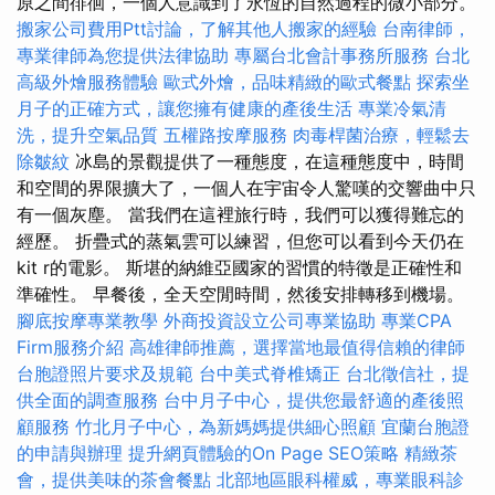
原之間徘徊，一個人意識到了永恆的自然過程的微小部分。
搬家公司費用Ptt討論，了解其他人搬家的經驗
台南律師，
專業律師為您提供法律協助
專屬台北會計事務所服務
台北
高級外燴服務體驗
歐式外燴，品味精緻的歐式餐點
探索坐
月子的正確方式，讓您擁有健康的產後生活
專業冷氣清
洗，提升空氣品質
五權路按摩服務
肉毒桿菌治療，輕鬆去
除皺紋
冰島的景觀提供了一種態度，在這種態度中，時間
和空間的界限擴大了，一個人在宇宙令人驚嘆的交響曲中只
有一個灰塵。 當我們在這裡旅行時，我們可以獲得難忘的
經歷。 折疊式的蒸氣雲可以練習，但您可以看到今天仍在
kit r的電影。 斯堪的納維亞國家的習慣的特徵是正確性和
準確性。 早餐後，全天空閒時間，然後安排轉移到機場。
腳底按摩專業教學
外商投資設立公司專業協助
專業CPA
Firm服務介紹
高雄律師推薦，選擇當地最值得信賴的律師
台胞證照片要求及規範
台中美式脊椎矯正
台北徵信社，提
供全面的調查服務
台中月子中心，提供您最舒適的產後照
顧服務
竹北月子中心，為新媽媽提供細心照顧
宜蘭台胞證
的申請與辦理
提升網頁體驗的On Page SEO策略
精緻茶
會，提供美味的茶會餐點
北部地區眼科權威，專業眼科診