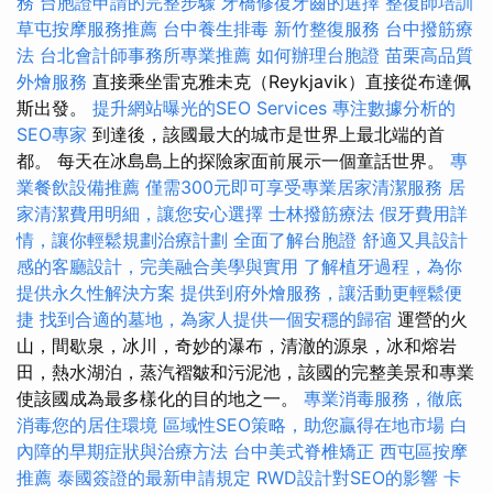
務
台胞證申請的完整步驟
牙橋修復牙齒的選擇
整復師培訓
草屯按摩服務推薦
台中養生排毒
新竹整復服務
台中撥筋療
法
台北會計師事務所專業推薦
如何辦理台胞證
苗栗高品質
外燴服務
直接乘坐雷克雅未克（Reykjavik）直接從布達佩
斯出發。
提升網站曝光的SEO Services
專注數據分析的
SEO專家
到達後，該國最大的城市是世界上最北端的首
都。 每天在冰島島上的探險家面前展示一個童話世界。
專
業餐飲設備推薦
僅需300元即可享受專業居家清潔服務
居
家清潔費用明細，讓您安心選擇
士林撥筋療法
假牙費用詳
情，讓你輕鬆規劃治療計劃
全面了解台胞證
舒適又具設計
感的客廳設計，完美融合美學與實用
了解植牙過程，為你
提供永久性解決方案
提供到府外燴服務，讓活動更輕鬆便
捷
找到合適的墓地，為家人提供一個安穩的歸宿
運營的火
山，間歇泉，冰川，奇妙的瀑布，清澈的源泉，冰和熔岩
田，熱水湖泊，蒸汽褶皺和污泥池，該國的完整美景和專業
使該國成為最多樣化的目的地之一。
專業消毒服務，徹底
消毒您的居住環境
區域性SEO策略，助您贏得在地市場
白
內障的早期症狀與治療方法
台中美式脊椎矯正
西屯區按摩
推薦
泰國簽證的最新申請規定
RWD設計對SEO的影響
卡