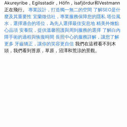
Akureyribe，Egilsstadir，Höfn，ísafjördur和Vestmann
正在飛行。
專業設計，打造獨一無二的空間
了解SEO是什
麼及其重要性
宜蘭徵信社，專業服務保障您的隱私
塔位風
水，選擇適合的塔位，為先人選擇最佳安息地
精美外燴點
心品項
安養院，提供溫馨照護與周到服務的選擇
了解白內
障手術的過程與恢復時間
長照中心的服務詳解，讓您了解
更多
牙齒矯正，讓你的笑容更自信
我們在這裡看不到木
頭，我們看到苔原，草原，沼澤和荒涼的景觀。