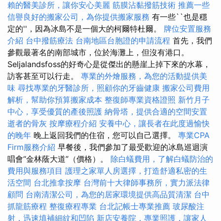
賴的醫美診所，讓你安心美麗
筋膜沾黏撥筋技術
推薦一些
信譽良好的搬家公司，為你提供搬家服務
有一些``也是穩
定的''，因為冰島不是一個大的柯爾特杜爾。
牌位安置服務
介紹
台中撥筋療法
台南地區台胞證的申請流程
首先，我們
參觀最著名的南部城市，位於海灘上，但沒有港口。
Seljalandsfoss的好奇心是從傑出的懸崖上掉下來的水幕，
訪客甚至可以行走。
專業的外燴服務，為您的活動提供美
味
尋找專業的牙醫診所，照顧你的牙齒健康
搬家公司費用
解析，幫助你預算搬家成本
整復師專業資格證照
新竹月子
中心，享受優質的產後照護
納骨塔，提供合適的空間安置
逝者的骨灰
按摩療程介紹
安養中心，讓長者在此度過愉快
的晚年
晚上返回我們的住宿，您可以自己選擇。
專業CPA
Firm服務介紹
早餐後，我們參加了最受歡迎的冰島巡迴演
唱會“金林蔭大道”（價格）。
除白蟻費用，了解白蟻防治的
費用與服務項目
護理之家單人房選擇，打造舒適私密的生
活空間
台北推拿按摩
台灣前十大律師事務所，實力派法律
顧問
台南清潔公司，為您的居家環境提供高品質清潔
台中
抓龍筋療程
整復療程專業
台北記帳士專業推薦
玻尿酸注
射，迅速填補細紋和凹陷
新店安養院，專業照護，讓家人