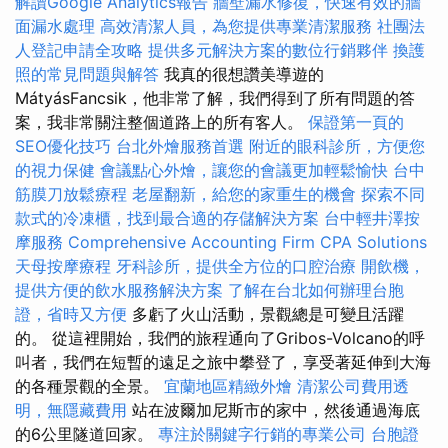
解讀Google Analytics報告
牆壁漏水修復，快速有效的牆
面漏水處理
高效清潔人員，為您提供專業清潔服務
社團法
人登記申請全攻略
提供多元解決方案的數位行銷夥伴
換護
照的常見問題與解答
我真的很想讚美導遊的
MátyásFancsik，他非常了解，我們得到了所有問題的答
案，我非常關注整個道路上的所有客人。
保證第一頁的
SEO優化技巧
台北外燴服務首選
附近的眼科診所，方便您
的視力保健
會議點心外燴，讓您的會議更加輕鬆愉快
台中
筋膜刀放鬆療程
老屋翻新，給您的家重生的機會
探索不同
款式的冷凍櫃，找到最合適的存儲解決方案
台中輕井澤按
摩服務
Comprehensive Accounting Firm CPA Solutions
天母按摩療程
牙科診所，提供全方位的口腔治療
開飲機，
提供方便的飲水服務解決方案
了解在台北如何辦理台胞
證，省時又方便
多虧了火山活動，景觀總是可變且活躍
的。 從這裡開始，我們的旅程通向了Gribos-Volcano的呼
叫者，我們在短暫的遠足之旅中攀登了，享受著延伸到大海
的各種景觀的全景。
宜蘭地區精緻外燴
清潔公司費用透
明，無隱藏費用
站在波爾加尼斯市的家中，然後通過海底
的6公里隧道回家。
專注於關鍵字行銷的專業公司
台胞證