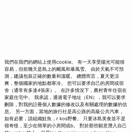
我們在我們的網站上使用cookie。 有一天享受陽光可能很
容易，但前幾天是島上的颶風和暴風雪。 由於天氣不可預
測，建議包裝正確的數量和溫暖。 總體而言，夏天更涼
爽，整個國家的地點都寒冷。 您可以要求自己的房間或宿
舍（通常有多達4張床）。 在許多情況下，農村青年住宿在
家庭住宅中。 我承認，通過電子地址（EN），我可以要求
刪除，對我的註冊個人數據的修改以及有關處理的數據的信
息。 另一方面，當地的旅行社是高公路的高級公共汽車，
如有必要，請組織鮭魚，r kos野餐。 只要冰島美食並不是
很奇怪，至少在簡單的小房間或b。 對於那些願意潛入自己