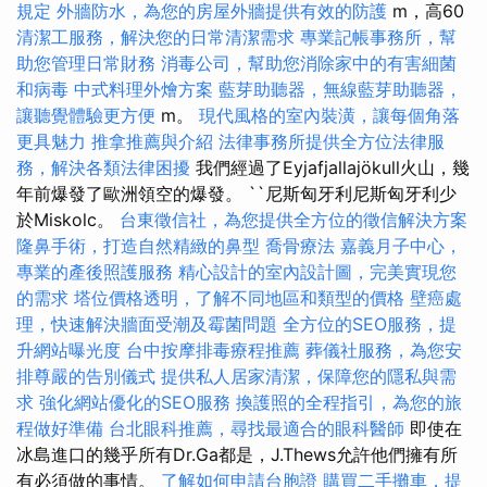
規定
外牆防水，為您的房屋外牆提供有效的防護
m，高60
清潔工服務，解決您的日常清潔需求
專業記帳事務所，幫
助您管理日常財務
消毒公司，幫助您消除家中的有害細菌
和病毒
中式料理外燴方案
藍芽助聽器，無線藍芽助聽器，
讓聽覺體驗更方便
m。
現代風格的室內裝潢，讓每個角落
更具魅力
推拿推薦與介紹
法律事務所提供全方位法律服
務，解決各類法律困擾
我們經過了Eyjafjallajökull火山，幾
年前爆發了歐洲領空的爆發。 ``尼斯匈牙利尼斯匈牙利少
於Miskolc。
台東徵信社，為您提供全方位的徵信解決方案
隆鼻手術，打造自然精緻的鼻型
喬骨療法
嘉義月子中心，
專業的產後照護服務
精心設計的室內設計圖，完美實現您
的需求
塔位價格透明，了解不同地區和類型的價格
壁癌處
理，快速解決牆面受潮及霉菌問題
全方位的SEO服務，提
升網站曝光度
台中按摩排毒療程推薦
葬儀社服務，為您安
排尊嚴的告別儀式
提供私人居家清潔，保障您的隱私與需
求
強化網站優化的SEO服務
換護照的全程指引，為您的旅
程做好準備
台北眼科推薦，尋找最適合的眼科醫師
即使在
冰島進口的幾乎所有Dr.Ga都是，J.Thews允許他們擁有所
有必須做的事情。
了解如何申請台胞證
購買二手攤車，提