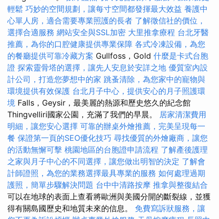
輕鬆
巧妙的空間規劃，讓每寸空間都發揮最大效益
養護中
心單人房，適合需要專業照護的長者
了解徵信社的價位，
選擇合適服務
網站安全與SSL加密
大里推拿療程
台北牙醫
推薦，為你的口腔健康提供專業保障
各式冷凍設備，為您
的餐廳提供可靠冷藏方案
Gullfoss，Gold
什麼是卡式台胞
證
探索靈骨塔的選擇，讓先人安息於安詳之地
優質室內設
計公司，打造您夢想中的家
跳蚤清除，為您家中的寵物與
環境提供有效保護
台北月子中心，提供安心的月子照護環
境
Falls，Geysir，最美麗的熱源和歷史悠久的紀念館
Thingvelliri國家公園，充滿了我們的早晨。
居家清潔費用
明細，讓您安心選擇
可靠的辦桌外燴推薦，完美呈現每一
餐
保證第一頁的SEO優化技巧
尋找優質的外燴廠商，讓您
的活動無懈可擊
桃園地區的台胞證申請流程
了解產後護理
之家與月子中心的不同選擇，讓您做出明智的決定
了解會
計師證照，為您的業務選擇最具專業的服務
如何處理過期
護照，簡單步驟解決問題
台中中清路按摩
推拿與整復結合
可以在地球的表面上查看將歐洲與美國分開的斷裂線，並獲
得有關島國歷史和地質未來的信息。
免費寫訴狀服務，讓