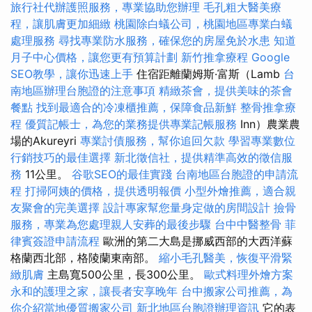
旅行社代辦護照服務，專業協助您辦理
毛孔粗大醫美療
程，讓肌膚更加細緻
桃園除白蟻公司，桃園地區專業白蟻
處理服務
尋找專業防水服務，確保您的房屋免於水患
知道
月子中心價格，讓您更有預算計劃
新竹推拿療程
Google
SEO教學，讓你迅速上手
住宿距離蘭姆斯·富斯（Lamb
台
南地區辦理台胞證的注意事項
精緻茶會，提供美味的茶會
餐點
找到最適合的冷凍櫃推薦，保障食品新鮮
整骨推拿療
程
優質記帳士，為您的業務提供專業記帳服務
Inn）農業農
場的Akureyri
專業討債服務，幫你追回欠款
學習專業數位
行銷技巧的最佳選擇
新北徵信社，提供精準高效的徵信服
務
11公里。
谷歌SEO的最佳實踐
台南地區台胞證的申請流
程
打掃阿姨的價格，提供透明報價
小型外燴推薦，適合親
友聚會的完美選擇
設計專家幫您量身定做的房間設計
撿骨
服務，專業為您處理親人安葬的最後步驟
台中中醫整骨
菲
律賓簽證申請流程
歐洲的第二大島是挪威西部的大西洋蘇
格蘭西北部，格陵蘭東南部。
縮小毛孔醫美，恢復平滑緊
緻肌膚
主島寬500公里，長300公里。
歐式料理外燴方案
永和的護理之家，讓長者安享晚年
台中搬家公司推薦，為
你介紹當地優質搬家公司
新北地區台胞證辦理資訊
它的表