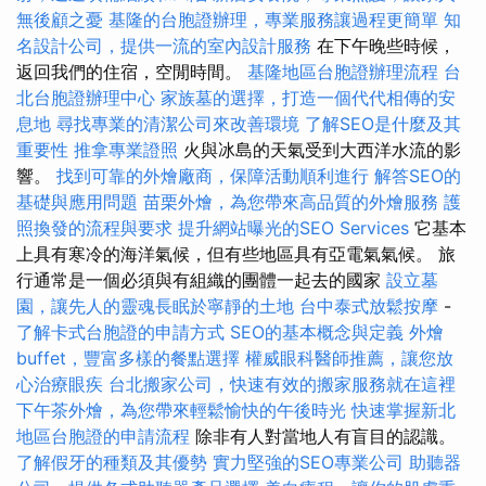
無後顧之憂
基隆的台胞證辦理，專業服務讓過程更簡單
知
名設計公司，提供一流的室內設計服務
在下午晚些時候，
返回我們的住宿，空閒時間。
基隆地區台胞證辦理流程
台
北台胞證辦理中心
家族墓的選擇，打造一個代代相傳的安
息地
尋找專業的清潔公司來改善環境
了解SEO是什麼及其
重要性
推拿專業證照
火與冰島的天氣受到大西洋水流的影
響。
找到可靠的外燴廠商，保障活動順利進行
解答SEO的
基礎與應用問題
苗栗外燴，為您帶來高品質的外燴服務
護
照換發的流程與要求
提升網站曝光的SEO Services
它基本
上具有寒冷的海洋氣候，但有些地區具有亞電氣氣候。 旅
行通常是一個必須與有組織的團體一起去的國家
設立墓
園，讓先人的靈魂長眠於寧靜的土地
台中泰式放鬆按摩
-
了解卡式台胞證的申請方式
SEO的基本概念與定義
外燴
buffet，豐富多樣的餐點選擇
權威眼科醫師推薦，讓您放
心治療眼疾
台北搬家公司，快速有效的搬家服務就在這裡
下午茶外燴，為您帶來輕鬆愉快的午後時光
快速掌握新北
地區台胞證的申請流程
除非有人對當地人有盲目的認識。
了解假牙的種類及其優勢
實力堅強的SEO專業公司
助聽器