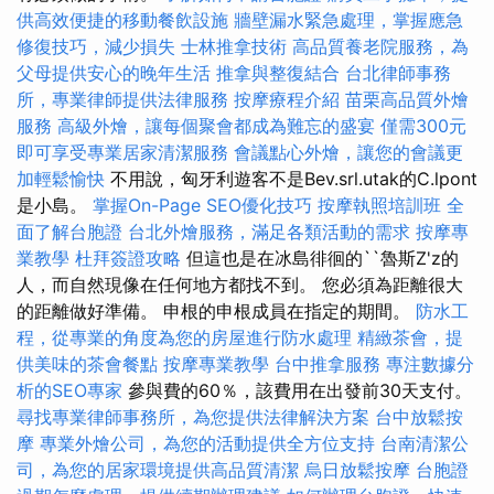
供高效便捷的移動餐飲設施
牆壁漏水緊急處理，掌握應急
修復技巧，減少損失
士林推拿技術
高品質養老院服務，為
父母提供安心的晚年生活
推拿與整復結合
台北律師事務
所，專業律師提供法律服務
按摩療程介紹
苗栗高品質外燴
服務
高級外燴，讓每個聚會都成為難忘的盛宴
僅需300元
即可享受專業居家清潔服務
會議點心外燴，讓您的會議更
加輕鬆愉快
不用說，匈牙利遊客不是Bev.srl.utak的C.lpont
是小島。
掌握On-Page SEO優化技巧
按摩執照培訓班
全
面了解台胞證
台北外燴服務，滿足各類活動的需求
按摩專
業教學
杜拜簽證攻略
但這也是在冰島徘徊的``魯斯Z'z的
人，而自然現像在任何地方都找不到。 您必須為距離很大
的距離做好準備。 申根的申根成員在指定的期間。
防水工
程，從專業的角度為您的房屋進行防水處理
精緻茶會，提
供美味的茶會餐點
按摩專業教學
台中推拿服務
專注數據分
析的SEO專家
參與費的60％，該費用在出發前30天支付。
尋找專業律師事務所，為您提供法律解決方案
台中放鬆按
摩
專業外燴公司，為您的活動提供全方位支持
台南清潔公
司，為您的居家環境提供高品質清潔
烏日放鬆按摩
台胞證