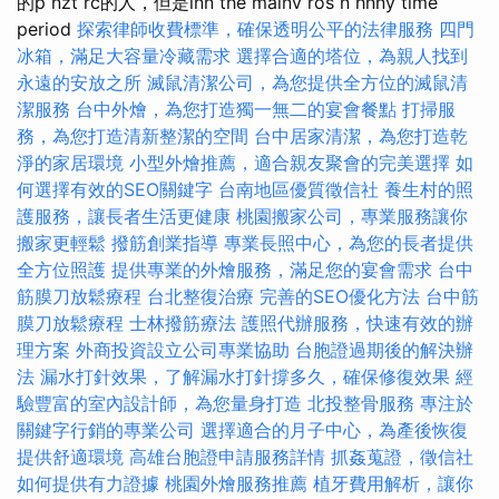
的p nzt rc的人，但是lnn the mainv ros n hnny time
period
探索律師收費標準，確保透明公平的法律服務
四門
冰箱，滿足大容量冷藏需求
選擇合適的塔位，為親人找到
永遠的安放之所
滅鼠清潔公司，為您提供全方位的滅鼠清
潔服務
台中外燴，為您打造獨一無二的宴會餐點
打掃服
務，為您打造清新整潔的空間
台中居家清潔，為您打造乾
淨的家居環境
小型外燴推薦，適合親友聚會的完美選擇
如
何選擇有效的SEO關鍵字
台南地區優質徵信社
養生村的照
護服務，讓長者生活更健康
桃園搬家公司，專業服務讓你
搬家更輕鬆
撥筋創業指導
專業長照中心，為您的長者提供
全方位照護
提供專業的外燴服務，滿足您的宴會需求
台中
筋膜刀放鬆療程
台北整復治療
完善的SEO優化方法
台中筋
膜刀放鬆療程
士林撥筋療法
護照代辦服務，快速有效的辦
理方案
外商投資設立公司專業協助
台胞證過期後的解決辦
法
漏水打針效果，了解漏水打針撐多久，確保修復效果
經
驗豐富的室內設計師，為您量身打造
北投整骨服務
專注於
關鍵字行銷的專業公司
選擇適合的月子中心，為產後恢復
提供舒適環境
高雄台胞證申請服務詳情
抓姦蒐證，徵信社
如何提供有力證據
桃園外燴服務推薦
植牙費用解析，讓你