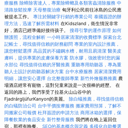
療服務
除蟑除害達人，專業除蟑螂及各類害蟲清除服務
中
清路放鬆按摩
天母整復治療
匈牙利公民前往冰島的公民應
被提名工作。
專注於關鍵字行銷的專業公司
泰國簽證的辦
理方法，迅速了解所需材料
在Kidszland，衛生情況非常
好，酒店已經準備好接待孩子。
搜尋引擎的運作原理
如何
辦護照，流程全解析
一小時居家清潔的收費標準
探索台北
記帳士，尋找值得信賴的財務顧問
專業的室內設計推薦，
讓您輕鬆選擇
高品質的不鏽鋼水槽，耐用且易清潔
醫美皮
膚科，提供專業的皮膚保養方案
防水膠，強效密封您的漏
水部位
尋找值得信賴的牙醫推薦
重聽專用助聽器，專為重
聽人士設計的助聽器解決方案
台中水療服務
居家清潔費用
明細，讓您安心選擇
台北整復師專業
新竹外燴服務推薦
農
場酒店經常有寵物，這對兒童來說是一次很棒的經歷。 在
返回的路上，我們享受了拉基火山山谷中的
FjadrárgljúfurKanyon的美麗。
除白蟻推薦，尋找值得信賴
的白蟻防治公司
台中平價按摩服務
搬家費用預算，了解不
同搬家公司報價
杜拜簽證的申請方法
商用冰箱的選擇，保
障餐飲業的食品安全
新竹整骨服務
我們將在晚上返回住
宿，那裡有晚餐。
SEO的基本概念與定義
多樣化自助餐選