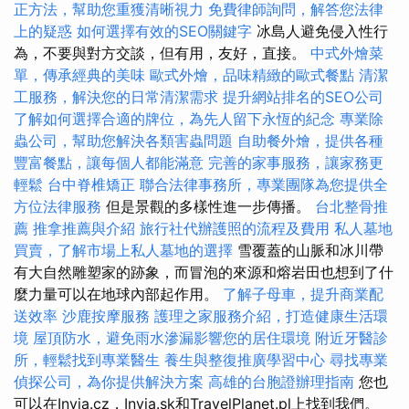
正方法，幫助您重獲清晰視力
免費律師詢問，解答您法律
上的疑惑
如何選擇有效的SEO關鍵字
冰島人避免侵入性行
為，不要與對方交談，但有用，友好，直接。
中式外燴菜
單，傳承經典的美味
歐式外燴，品味精緻的歐式餐點
清潔
工服務，解決您的日常清潔需求
提升網站排名的SEO公司
了解如何選擇合適的牌位，為先人留下永恆的紀念
專業除
蟲公司，幫助您解決各類害蟲問題
自助餐外燴，提供各種
豐富餐點，讓每個人都能滿意
完善的家事服務，讓家務更
輕鬆
台中脊椎矯正
聯合法律事務所，專業團隊為您提供全
方位法律服務
但是景觀的多樣性進一步傳播。
台北整骨推
薦
推拿推薦與介紹
旅行社代辦護照的流程及費用
私人墓地
買賣，了解市場上私人墓地的選擇
雪覆蓋的山脈和冰川帶
有大自然雕塑家的跡象，而冒泡的來源和熔岩田也想到了什
麼力量可以在地球內部起作用。
了解子母車，提升商業配
送效率
沙鹿按摩服務
護理之家服務介紹，打造健康生活環
境
屋頂防水，避免雨水滲漏影響您的居住環境
附近牙醫診
所，輕鬆找到專業醫生
養生與整復推廣學習中心
尋找專業
偵探公司，為你提供解決方案
高雄的台胞證辦理指南
您也
可以在Invia.cz，Invia.sk和TravelPlanet.pl上找到我們。