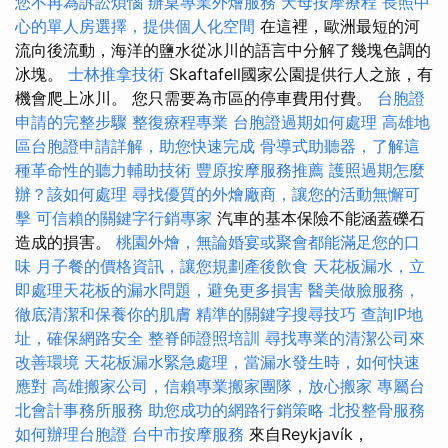
您不再為訴訟煩惱
辦桌專業外燴服務
天母按摩療程
長照中
心的單人房選擇，提供個人化空間
在這裡，歐洲最短的河
流向後流動，海洋的鹽水從冰川的語言中分解了幾塊色調的
冰塊。
士林推拿技術
Skaftafell國家公園提供行人之旅，有
機會爬上冰川。 您只需要為市區的停車費用付費。
台胞證
申請的完整步驟
整復療程專業
台胞證過期如何處理
高雄地
區台胞證申請詳解，助您快速完成
骨導式助聽器，了解這
種革命性的聽力輔助技術
豐原按摩服務推薦
護照過期怎麼
辦？該如何處理
尋找優質的外燴廠商，讓您的活動無懈可
擊
可信賴的關鍵字行銷專家
汽車的基本保險不能涵蓋礫石
造成的損害。
桃園外燴，無論婚宴或聚會都能滿足您的口
味
月子餐的價格資訊，讓您規劃產後飲食
天花板漏水，立
即處理天花板的漏水問題，避免更多損害
醫美做臉服務，
徹底清潔和保養你的肌膚
精準的關鍵字搜尋技巧
查詢IP地
址，確保網路安全
整脊師證照培訓
尋找專業的清潔公司來
改善環境
天花板漏水緊急處理，當漏水發生時，如何快速
應對
高雄搬家公司，信賴專業搬家團隊，放心搬家
專屬台
北會計事務所服務
助您成功的網路行銷策略
北投整骨服務
如何辦理台胞證
台中市按摩服務
來自Reykjavík，