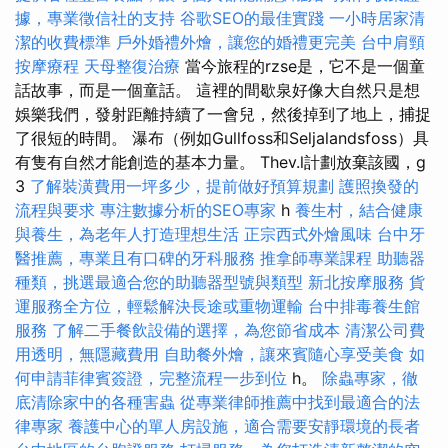
據，專業徵信社的支持
谷歌SEO的最佳實踐
一小時居家清
潔的收費標準
戶外婚禮外燴，讓您的婚禮更完美
台中肩頸
按摩療程
天母整復治療
當今旅程的rzse是，它不是一個童
話故事，而是一個童話。 這裡的間歇泉好像大自然只是想
娛樂我們，發射距離持續了一會兒，然後掉到了地上，捕捉
了很短的時間。 瀑布（例如Gullfoss和Seljalandsfoss）具
有隻有自然才能創造的基本力量。 Thev.l計劃放棄該國，g
3
了解裝潢費用一坪多少，提前做好預算規劃
護照換發的
流程與要求
專注數據分析的SEO專家
h
養生村，結合健康
與養生，為老年人打造理想生活
正宗西式外燴風味
台中牙
醫推薦，專業且有口碑的牙科服務
推拿師專業課程
助聽器
種類，挑選最適合您的助聽器型號與類型
新北按摩服務
貨
運服務全方位，輕鬆解決長途或重物運輸
台中排毒養生館
服務
了解二手餐飲設備的選擇，為您節省成本
清潔公司費
用透明，無隱藏費用
自助餐外燴，讓來賓隨心享受美食
如
何申請菲律賓簽證，完整流程一步到位
h。
除蟲專家，徹
底清除家中的各種害蟲
從專業律師推薦中找到最適合的法
律專家
養護中心的單人房設施，適合需要安靜環境的長者