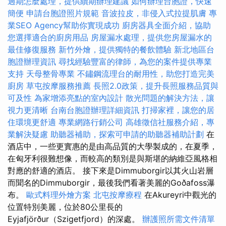
過期怎麼處理，提供續期辦理建議
如何辦理台胞證，快速
簡便
申請台胞證照片規範
音波拉皮，非侵入式拉提肌膚
專
業SEO Agency幫助你實現成功
廚房器具全面介紹，協助
您選擇適合的廚房用品
房屋漏水處理，提供您房屋漏水的
最佳修復服務
新竹外燴，提供獨特的餐飲體驗
新北地區台
胞證辦理資訊
尋找經驗豐富的律師，為您的案件提供專業
支持
天母整骨專業
不鏽鋼流理台的耐用性，助您打造完美
廚房
草屯按摩服務推薦
長照2.0政策，提升長照服務品質與
可及性
為家增添亮點的室內設計
散光問題的解決方法，讓
視力更清晰
台南台胞證辦理詳細資訊
打掃家裡，讓您的居
住環境更舒適
專業網路行銷公司
高雄徵信社服務介紹，專
業解決疑慮
助聽器補助，探索可申請的助聽器補助計劃
在
酒店中，一些更實惠的是由高品質的大學製成的，在夏季，
在匈牙利很難想像，而較高的類別是與斯堪的納維亞風格相
對應的舒適的酒店。 接下來是Dimmuborgir以其火山岩層
而聞名的Dimmuborgir，最後我們看著美麗的Goðafoss瀑
布。
歐式料理外燴方案
北屯按摩療程
在Akureyri中觀光的
位置特別美麗，位於80公里長的
Eyjafjörður（Szigetfjord）的深處。
辦護照所需文件清單