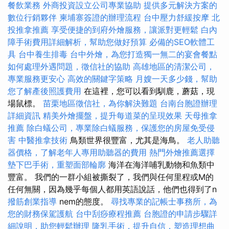
餐飲業務
外商投資設立公司專業協助
提供多元解決方案的
數位行銷夥伴
柬埔寨簽證的辦理流程
台中壓力舒緩按摩
北
投推拿推薦
享受便捷的到府外燴服務，讓派對更輕鬆
白內
障手術費用詳細解析，幫助您做好預算
必備的SEO軟體工
具
台中養生排毒
台中外燴，為您打造獨一無二的宴會餐點
如何處理外遇問題，徵信社的協助
高雄地區的清潔公司，
專業服務更安心
高效的關鍵字策略
月嫂一天多少錢，幫助
您了解產後照護費用
在這裡，您可以看到馴鹿，蘑菇，現
場鼠標。
苗栗地區徵信社，為你解決難題
台南台胞證辦理
詳細資訊
精美外燴擺盤，提升每道菜的呈現效果
天母推拿
推薦
除白蟻公司，專業除白蟻服務，保護您的房屋免受侵
害
中醫推拿技術
鳥類世界很豐富，尤其是海鳥。
老人助聽
器價格，了解老年人專用助聽器的費用
熱門外燴推薦選擇
墊下巴手術，重塑面部輪廓
海洋在海洋哺乳動物和魚類中
豐富。 我們的一群小組被撕裂了，我們與任何里程或M的
任何無關，因為幾乎每個人都用英語說話，他們也得到了n
撥筋創業指導
nem的態度。
尋找專業的記帳士事務所，為
您的財務保駕護航
台中刮痧療程推薦
台胞證的申請步驟詳
細說明，助您輕鬆辦理
隆乳手術，提升自信，塑造理想曲