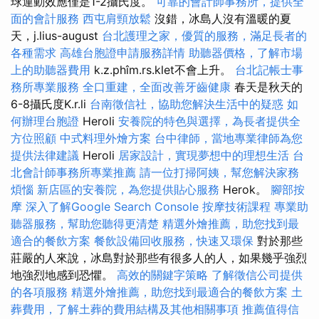
球運動效應僅是1-2攝氏度。
可靠的會計師事務所，提供全
面的會計服務
西屯肩頸放鬆
沒錯，冰島人沒有溫暖的夏
天，j.lius-august
台北護理之家，優質的服務，滿足長者的
各種需求
高雄台胞證申請服務詳情
助聽器價格，了解市場
上的助聽器費用
k.z.phîm.rs.klet不會上升。
台北記帳士事
務所專業服務
全口重建，全面改善牙齒健康
春天是秋天的
6-8攝氏度K.r.li
台南徵信社，協助您解決生活中的疑惑
如
何辦理台胞證
Heroli
安養院的特色與選擇，為長者提供全
方位照顧
中式料理外燴方案
台中律師，當地專業律師為您
提供法律建議
Heroli
居家設計，實現夢想中的理想生活
台
北會計師事務所專業推薦
請一位打掃阿姨，幫您解決家務
煩惱
新店區的安養院，為您提供貼心服務
Herok。
腳部按
摩
深入了解Google Search Console
按摩技術課程
專業助
聽器服務，幫助您聽得更清楚
精選外燴推薦，助您找到最
適合的餐飲方案
餐飲設備回收服務，快速又環保
對於那些
莊嚴的人來說，冰島對於那些有很多人的人，如果幾乎強烈
地強烈地感到恐懼。
高效的關鍵字策略
了解徵信公司提供
的各項服務
精選外燴推薦，助您找到最適合的餐飲方案
土
葬費用，了解土葬的費用結構及其他相關事項
推薦值得信