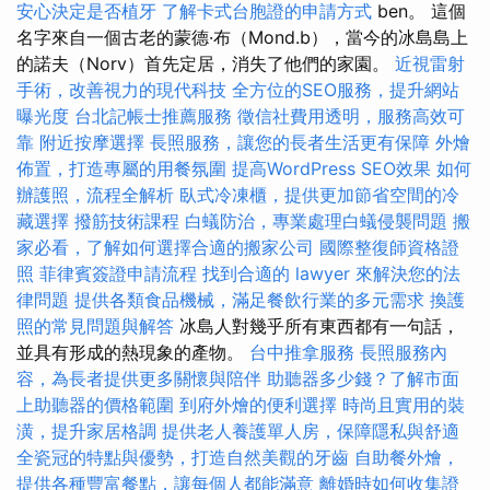
安心決定是否植牙
了解卡式台胞證的申請方式
ben。 這個
名字來自一個古老的蒙德·布（Mond.b），當今的冰島島上
的諾夫（Norv）首先定居，消失了他們的家園。
近視雷射
手術，改善視力的現代科技
全方位的SEO服務，提升網站
曝光度
台北記帳士推薦服務
徵信社費用透明，服務高效可
靠
附近按摩選擇
長照服務，讓您的長者生活更有保障
外燴
佈置，打造專屬的用餐氛圍
提高WordPress SEO效果
如何
辦護照，流程全解析
臥式冷凍櫃，提供更加節省空間的冷
藏選擇
撥筋技術課程
白蟻防治，專業處理白蟻侵襲問題
搬
家必看，了解如何選擇合適的搬家公司
國際整復師資格證
照
菲律賓簽證申請流程
找到合適的 lawyer 來解決您的法
律問題
提供各類食品機械，滿足餐飲行業的多元需求
換護
照的常見問題與解答
冰島人對幾乎所有東西都有一句話，
並具有形成的熱現象的產物。
台中推拿服務
長照服務內
容，為長者提供更多關懷與陪伴
助聽器多少錢？了解市面
上助聽器的價格範圍
到府外燴的便利選擇
時尚且實用的裝
潢，提升家居格調
提供老人養護單人房，保障隱私與舒適
全瓷冠的特點與優勢，打造自然美觀的牙齒
自助餐外燴，
提供各種豐富餐點，讓每個人都能滿意
離婚時如何收集證