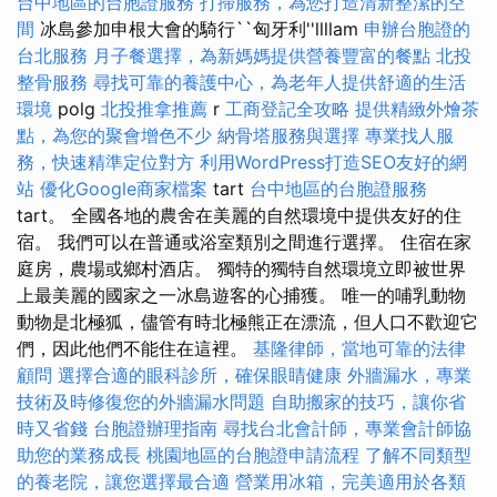
台中地區的台胞證服務
打掃服務，為您打造清新整潔的空
間
冰島參加申根大會的騎行``匈牙利''llllam
申辦台胞證的
台北服務
月子餐選擇，為新媽媽提供營養豐富的餐點
北投
整骨服務
尋找可靠的養護中心，為老年人提供舒適的生活
環境
polg
北投推拿推薦
r
工商登記全攻略
提供精緻外燴茶
點，為您的聚會增色不少
納骨塔服務與選擇
專業找人服
務，快速精準定位對方
利用WordPress打造SEO友好的網
站
優化Google商家檔案
tart
台中地區的台胞證服務
tart。 全國各地的農舍在美麗的自然環境中提供友好的住
宿。 我們可以在普通或浴室類別之間進行選擇。 住宿在家
庭房，農場或鄉村酒店。 獨特的獨特自然環境立即被世界
上最美麗的國家之一冰島遊客的心捕獲。 唯一的哺乳動物
動物是北極狐，儘管有時北極熊正在漂流，但人口不歡迎它
們，因此他們不能住在這裡。
基隆律師，當地可靠的法律
顧問
選擇合適的眼科診所，確保眼睛健康
外牆漏水，專業
技術及時修復您的外牆漏水問題
自助搬家的技巧，讓你省
時又省錢
台胞證辦理指南
尋找台北會計師，專業會計師協
助您的業務成長
桃園地區的台胞證申請流程
了解不同類型
的養老院，讓您選擇最合適
營業用冰箱，完美適用於各類