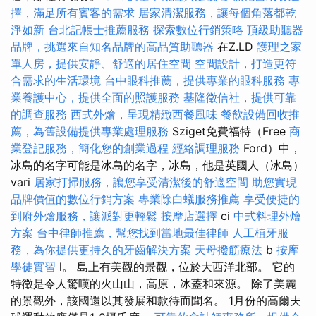
擇，滿足所有賓客的需求
居家清潔服務，讓每個角落都乾
淨如新
台北記帳士推薦服務
探索數位行銷策略
頂級助聽器
品牌，挑選來自知名品牌的高品質助聽器
在Z.LD
護理之家
單人房，提供安靜、舒適的居住空間
空間設計，打造更符
合需求的生活環境
台中眼科推薦，提供專業的眼科服務
專
業養護中心，提供全面的照護服務
基隆徵信社，提供可靠
的調查服務
西式外燴，呈現精緻西餐風味
餐飲設備回收推
薦，為舊設備提供專業處理服務
Sziget免費福特（Free
商
業登記服務，簡化您的創業過程
經絡調理服務
Ford）中，
冰島的名字可能是冰島的名字，冰島，他是英國人（冰島）
vari
居家打掃服務，讓您享受清潔後的舒適空間
助您實現
品牌價值的數位行銷方案
專業除白蟻服務推薦
享受便捷的
到府外燴服務，讓派對更輕鬆
按摩店選擇
ci
中式料理外燴
方案
台中律師推薦，幫您找到當地最佳律師
人工植牙服
務，為你提供更持久的牙齒解決方案
天母撥筋療法
b
按摩
學徒實習
l。 島上有美觀的景觀，位於大西洋北部。 它的
特徵是令人驚嘆的火山山，高原，冰蓋和來源。 除了美麗
的景觀外，該國還以其發展和款待而聞名。 1月份的高爾夫