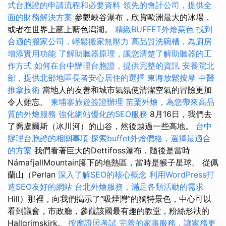
式台胞證的申請流程和必要資料
領先的會計公司，提供全
面的財務解決方案
參觀峽谷瀑布，欣賞歐洲最大的冰場，
或者在世界上蘸上藍色潟湖。
精緻BUFFET外燴菜色
找到
合適的搬家公司，輕鬆搬家無壓力
高品質洗碗槽，為廚房
增添實用功能
了解助聽器原理，讓您清楚了解助聽器的工
作方式
如何在台中辦理台胞證，提供完整的資訊
安養院北
部，提供北部地區長者安心居住的選擇
東海放鬆按摩
中醫
推拿技術
當地人的友善和城市氣氛使清潔空氣的冒險更加
令人難忘。
柬埔寨旅遊簽證辦理
苗栗外燴，為您帶來高品
質的外燴服務
強化網站優化的SEO服務
8月16日，我們去
了喬盧爾斯（冰川河）的山谷，然後越過一些高地。
台中
辦理台胞證的相關事項
探索buffet外燴價格，選擇最適合
的方案
我們看著巨大的Dettifoss瀑布，隨後是當時
NámafjallMountain腳下的地熱區，當時是猴子星球。 從佩
蘭山（Perlan
深入了解SEO的核心概念
利用WordPress打
造SEO友好的網站
台北外燴服務，滿足各類活動的需求
Hill）那裡，向我們揭示了“吸煙灣”的獨特景色，中心可以
看到議會，市政廳，參觀該國最有趣的教堂，粉絲形狀的
Hallgrimskirk。
按摩證照考試
完善的家事服務，讓家務更