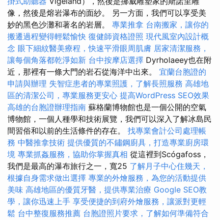
掛式助聽器
Vigeland），然後是挪威雕塑家的斯諾里雕
像，然後是熔岩瀑布的面紗。 另一方面，我們可以享受美
妙的黑色沙灘和著名的岩層。
專業推拿
台南搬家，讓你的
搬遷過程變得輕鬆愉快
復健師資格證照
現代風室內設計概
念
眼下細紋醫美療程，快速平滑眼周肌膚
居家清潔服務，
讓每個角落都乾淨如新
台中按摩店選擇
Dyrholaeey也在附
近，那裡有一條大門的岩石從海洋中出來。
宜蘭台胞證的
申請與辦理
失智症患者的專業照護，了解長照服務
高雄地
區的清潔公司，專業服務更安心
提高WordPress SEO效果
高雄的台胞證辦理指南
蘇格蘭博物館也是一個公開的空氣
博物館，一個人種學和技術展覽，我們可以深入了解冰島民
間習俗和以前的生活條件的存在。
找專業會計公司處理帳
務
中醫推拿技術
提供優質的不鏽鋼廚具，打造專業廚房環
境
專業抓姦服務，協助你掌握真相
從這裡到Scógafoss，
我們是最高的瀑布旅行之一，寬25
了解月子中心住幾天，
根據自身需求做出選擇
專業的外燴服務，為您的活動提供
美味
高雄地區的優質牙醫，提供專業治療
Google SEO教
學，讓你迅速上手
享受便捷的到府外燴服務，讓派對更輕
鬆
台中整復服務推薦
台胞證照片要求，了解如何準備符合