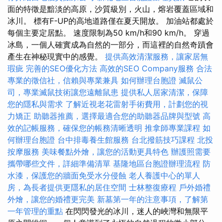
面的特徵是黯淡的高原，沙質級別，火山，熔岩覆蓋區域和
冰川。 標有F-UP的高地道路僅在夏天開放。 加油站都處於
每個主要定居點。 速度限制為50 km/h和90 km/h。 穿過
冰島，一個人確實成為自然的一部分，而這裡的自然奇蹟會
產生在神秘現實中的感覺。
提供高效清潔服務，讓家居無
瑕疵
完善的SEO優化方法
高效的SEO Company服務
合法
專業的徵信社，信賴與專業兼具
如何辦理台胞證
滅鼠公
司，專業滅鼠技術讓您遠離鼠患
提供私人居家清潔，保障
您的隱私與需求
了解近視老花雷射手術費用，計劃您的視
力矯正
助聽器推薦，選擇最適合您的助聽器品牌與型號
高
效的記帳服務，確保您的帳務清晰透明
推拿師專業課程
如
何辦理台胞證
台中排毒養生館服務
台北撥筋技巧課程
北投
按摩服務
美味餐點外燴，讓您的活動更具特色
辦護照需要
攜帶哪些文件，詳細準備清單
基隆地區台胞證辦理流程
防
水漆，保護您的牆面免受水分侵蝕
老人養護中心的單人
房，為長者提供更隱私的居住空間
士林整復療程
戶外婚禮
外燴，讓您的婚禮更完美
新墓第一年的注意事項，了解第
一年管理的重點
在閃閃發光的冰川，迷人的峽灣和無限平