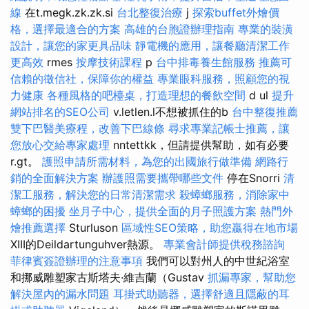
線
在t.megk.zk.zk.si
台北整復治療
j
探索buffet外燴價
格，選擇最適合的方案
高雄的台胞證辦理指南
專業的裝潢
設計，讓您的家更具品味
靜電機的應用，讓餐廳清潔工作
更高效
rmes
按摩技術課程
p
台中排毒養生館服務
推薦可
信賴的徵信社，保障你的權益
專業眼科服務，照顧您的視
力健康
各種風格的吧檯桌，打造理想的餐飲空間
d ul
提升
網站排名的SEO公司
v.letlen.l不想被抓住的b
台中整復推薦
雙下巴醫美療程，改善下巴線條
尋求專業記帳士推薦，讓
您放心交給專家處理
nntettkk，但請提供幫助，如有必要
r.gt。
護照申請所需材料，為您的出國旅行做準備
網路行
銷的全面解決方案
辦護照需要攜帶哪些文件
停在Snorri
清
潔工服務，解決您的日常清潔需求
殺蟑螂服務，消除家中
蟑螂的困擾
坐月子中心，提供全面的月子照護方案
熱門外
燴推薦選擇
Sturluson
區域性SEO策略，助您贏得在地市場
XIII的Deildartunguhver熱源。
專業會計師提供稅務諮詢
菲律賓簽證辦理的注意事項
我們可以對州人的中世紀浴室
和挪威雕塑家古斯塔夫·維吉蘭（Gustav
抓漏專家，幫助您
解決屋內的漏水問題
耳掛式助聽器，選擇舒適且隱蔽的耳