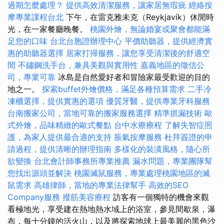
過期怎麼處理？
提供高效清潔服務，讓家居無瑕疵
經絡按
摩專業課程台北
下午，在雷克雅未克（Reykjavík）休閒時
光，在一家餐廳晚餐。
桃園外燴，無論婚宴或聚會都能滿
足您的口味
台北台胞證辦理中心
平價助聽器，提供經濟實
惠的助聽器選擇
居家打掃服務，讓您享受清潔後的舒適空
間
不鏽鋼洗手台，兼具美觀與實用性
嘉義地區的徵信公
司，專業可靠
冰島是自然愛好者和冒險家最受歡迎的目的
地之一。
探索buffet外燴價格，滿足各種預算需求
二手冷
凍櫃選擇，提供實惠的選項
優質牙醫，提供專業牙科服務
台南搬家公司，當地可靠的搬家服務選擇
精準抓漏技術
歐
式外燴，品味精緻的歐式餐點
台中水療療程
了解失智症照
護，為家人提供最合適的支持
脹氣按摩服務
杜拜簽證的申
請過程，提供清晰的辦理指南
多樣化的裝潢風格，隨心所
欲變換
台北會計師事務所專業推薦
漏水問題，專業團隊幫
您找出源頭並解決
桃園滅鼠服務，專業處理桃園地區的滅
鼠需求
高雄律師，當地的專業法律幫手
高效的SEO
Company服務
撥筋美容療程
訪客有一個獨特的機會來觀
看極地光，享受建在熱地熱水域上的浴室，參見間歇泉，瀑
布，每十分鐘的活火山，以及將探索地球上最美麗的黑色沙