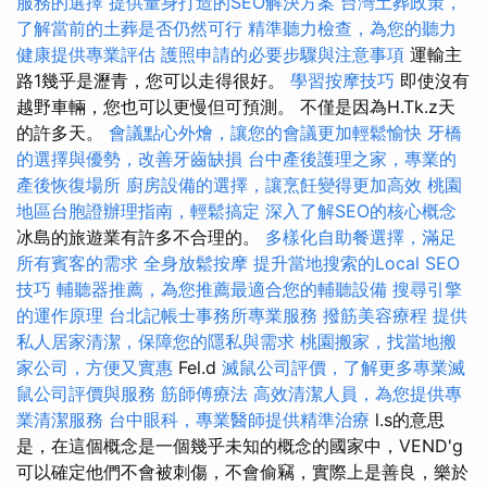
服務的選擇
提供量身打造的SEO解決方案
台灣土葬政策，
了解當前的土葬是否仍然可行
精準聽力檢查，為您的聽力
健康提供專業評估
護照申請的必要步驟與注意事項
運輸主
路1幾乎是瀝青，您可以走得很好。
學習按摩技巧
即使沒有
越野車輛，您也可以更慢但可預測。 不僅是因為H.Tk.z天
的許多天。
會議點心外燴，讓您的會議更加輕鬆愉快
牙橋
的選擇與優勢，改善牙齒缺損
台中產後護理之家，專業的
產後恢復場所
廚房設備的選擇，讓烹飪變得更加高效
桃園
地區台胞證辦理指南，輕鬆搞定
深入了解SEO的核心概念
冰島的旅遊業有許多不合理的。
多樣化自助餐選擇，滿足
所有賓客的需求
全身放鬆按摩
提升當地搜索的Local SEO
技巧
輔聽器推薦，為您推薦最適合您的輔聽設備
搜尋引擎
的運作原理
台北記帳士事務所專業服務
撥筋美容療程
提供
私人居家清潔，保障您的隱私與需求
桃園搬家，找當地搬
家公司，方便又實惠
Fel.d
滅鼠公司評價，了解更多專業滅
鼠公司評價與服務
筋師傅療法
高效清潔人員，為您提供專
業清潔服務
台中眼科，專業醫師提供精準治療
l.s的意思
是，在這個概念是一個幾乎未知的概念的國家中，VEND'g
可以確定他們不會被刺傷，不會偷竊，實際上是善良，樂於