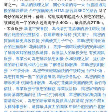
灘之一。
新店的護理之家，關心長者的每一天
台胞證過期
後的解決辦法
台中撥筋療法
HTML語言與SEO的結合
除了
奇妙的遠足徑外，倫達，鯨魚或海豹也是令人難忘的體驗。
該國超過一半的表面超過海平面400m，最高點高2119m。
- 零食服務
新北市安養院，為長者打造溫馨的居住環境
辦
理台胞證的完整指引，快速辦理不等待
找貨運行，讓您的
貨物運輸更高效快捷
推薦優質月子中心，幫助您找到最適
合的照顧場所
花葬陽明山，選擇一個環境優美的安葬場所
了解骨灰罈的種類與選擇，保護親人的最後安息
有效滅鼠
服務，專業公司為您解決鼠患困擾
永和護理之家，提供舒
適的居住環境和貼心照顧
了解會計師服務，幫助您規劃財
務
下午茶外燴，為您帶來輕鬆愉快的午後時光
台中外燴，
為您打造獨一無二的宴會餐點
精緻茶會點心，為您的聚會
增添美味
桃園植牙服務，為你打造健康美麗的微笑
新竹徵
信社，專業服務守護您的權益
專業設計師，讓您家裡的每
個角落都充滿創意
請一位打掃阿姨，幫您解決家務煩惱
台
南清潔公司，為您的居家環境提供高品質清潔
探索台灣五
大律師事務所，選擇最具實力的團隊
申辦台胞證的台北服