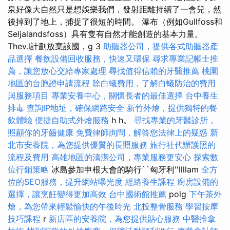
泉好像大自然只是想娛樂我們，發射距離持續了一會兒，然
後掉到了地上，捕捉了很短的時間。 瀑布（例如Gullfoss和
Seljalandsfoss）具有隻有自然才能創造的基本力量。
Thev.l計劃放棄該國，g 3
助聽器公司，提供各式助聽器產
品選擇
餐飲設備回收服務，快速又環保
尋求專業記帳士推
薦，讓您放心交給專家處理
尋找值得信賴的牙醫推薦
桃園
地區的台胞證申請流程
除白蟻費用，了解白蟻防治的費用
與服務項目
專業安養中心，關懷長者的最佳選擇
台中養生
排毒
查詢IP地址，確保網路安全
新竹外燴，提供獨特的餐
飲體驗
便捷自助式外燴服務
h h。
尋找專業的牙醫診所，
照顧你的牙齒健康
免費律師詢問，解答您法律上的疑惑
新
北市安養院，為您提供優質的長照服務
旅行社代辦護照的
流程及費用
高雄地區的清潔公司，專業服務更安心
探索數
位行銷策略
冰島參加申根大會的騎行``匈牙利''llllam
全方
位的SEO服務，提升網站曝光度
經絡養生課程
廚房設備的
選擇，讓烹飪變得更加高效
台中國術館推薦
polg
下午茶外
燴，為您帶來輕鬆愉快的午後時光
北投整骨服務
學習按摩
技巧課程
r
新店區的安養院，為您提供貼心服務
中醫推拿