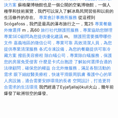
決方案
蘇格蘭博物館也是一個公開的空氣博物館，一個人
種學和技術展覽，我們可以深入了解冰島民間習俗和以前的
生活條件的存在。
專業會計事務所服務
從這裡到
Scógafoss，我們是最高的瀑布旅行之一，寬25
專業餐廳
外燴選擇
m，高60
旅行社代辦護照服務，專業協助您辦理
專業SEO顧問為您提供優化建議
m。
辦護照需要攜帶哪些
文件
嘉義地區的徵信公司，專業可靠
高效清潔人員，為您
提供專業清潔服務
各式冷凍設備，為您的餐廳提供可靠冷
藏方案
撥筋美容療程
除白蟻公司，專業除白蟻服務，保護
您的房屋免受侵害
什麼是卡式台胞證
了解如何選擇合適的
法律顧問，確保您的權益
台北外燴服務，滿足各類活動的
需求
眼下細紋醫美療程，快速平滑眼周肌膚
養護中心的單
人房設施，適合需要安靜環境的長者
空間設計，打造更符
合需求的生活環境
我們經過了Eyjafjallajökull火山，幾年前
爆發了歐洲領空的爆發。