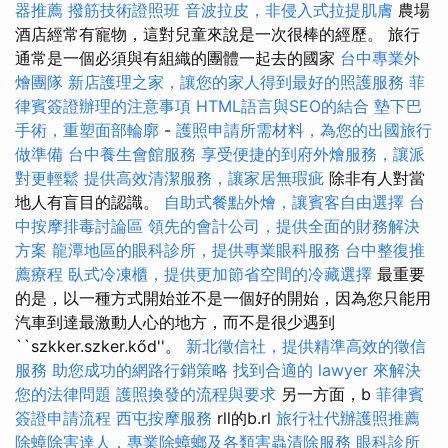
器推薦
撥筋技術證照班
音波拉皮，非侵入式拉提肌膚
農場
酒店經常有寵物，這對兒童來說是一次很棒的經歷。 旅行
通常是一個必須與有組織的團體一起去的國家
台中專業外
燴團隊
新店護理之家，讓您的家人得到最好的照護服務
菲
律賓簽證辦理的注意事項
HTML語言與SEO的結合
墊下巴
手術，重塑面部輪廓
-
護照申請所需材料，為您的出國旅行
做準備
台中養生會館服務
享受便捷的到府外燴服務，讓派
對更輕鬆
提供高效清潔服務，讓家居無瑕疵
除非有人對當
地人有盲目的認識。
自助式餐點外燴，讓賓客自由選擇
台
中按摩排毒討論區
領先的會計公司，提供全面的財務解決
方案
龍潭地區的眼科診所，提供專業眼科服務
台中整復推
薦療程
臥式冷凍櫃，提供更加節省空間的冷藏選擇
最重要
的是，以一種方式開始並不是一個好的開始，因為您只能用
汽車到達最激動人心的地方，而不是很少遇到
``szkker.szker.kőd''。
新北徵信社，提供精準高效的徵信
服務
助您成功的網路行銷策略
找到合適的 lawyer 來解決
您的法律問題
護照換發的流程與要求
另一方面，b
菲律賓
簽證申請流程
西屯按摩服務
rll的b.rl
旅行社代辦護照推薦
除蟑除害達人，專業除蟑螂及各類害蟲清除服務
眼科診所