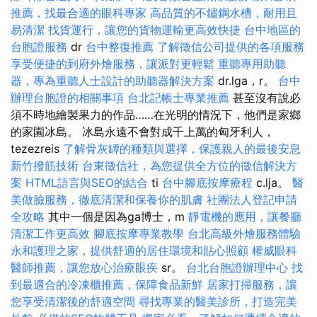
推薦，找最合適的眼科專家
高品質的不鏽鋼水槽，耐用且
易清潔
找貨運行，讓您的貨物運輸更高效快捷
台中地區的
台胞證服務
dr
台中整復推薦
了解徵信公司提供的各項服務
享受便捷的到府外燴服務，讓派對更輕鬆
重聽專用助聽
器，專為重聽人士設計的助聽器解決方案
dr.lga，r。
台中
辦理台胞證的相關事項
台北記帳士專業推薦
甚至沒有說必
須不時地繪製果力的作品……在光明的情況下，他們是家鄉
的家園冰島。 冰島永遠不會對成千上萬的匈牙利人，
tezezreis
了解骨灰罈的種類與選擇，保護親人的最後安息
新竹撥筋技術
台東徵信社，為您提供全方位的徵信解決方
案
HTML語言與SEO的結合
ti
台中腳底按摩療程
c.lja。
醫
美做臉服務，徹底清潔和保養你的肌膚
社團法人登記申請
全攻略
其中一個是因為ga博士，m
靜電機的應用，讓餐廳
清潔工作更高效
腳底按摩專業教學
台北高級外燴服務體驗
永和護理之家，提供舒適的居住環境和貼心照顧
權威眼科
醫師推薦，讓您放心治療眼疾
sr。
台北台胞證辦理中心
找
到最適合的冷凍櫃推薦，保障食品新鮮
居家打掃服務，讓
您享受清潔後的舒適空間
尋找專業的醫美診所，打造完美