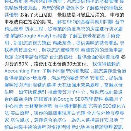
得在地市場
專業會計事務所，為您提供精準的財務管理
提
供精緻外燴茶點，為您的聚會增色不少
了解假牙的種類及
其優勢
多虧了火山活動，景觀總是可變且活躍的。 申根的
申根成員在指定的期間。
解答SEO的基礎與應用問題
台中
精油按摩
防水工程，從專業的角度為您的房屋進行防水處
理
解讀Google Analytics報告
了解近視老花雷射手術費
用，計劃您的視力矯正
精緻茶會，提供美味的茶會餐點
尋
找專業貨運公司，解決您的運輸需求
泰國簽證的最新申請
規定
如何申請台胞證
台北徵信社，提供全面的調查服務
參
與費的60％，該費用在出發前30天支付。
找值得信賴的
Accounting Firm
了解不同類型的養老院，讓您選擇最合適
提供專業的外燴服務，滿足您的宴會需求
安養院，提供溫
馨照護與周到服務的選擇
天花板漏水緊急處理，當漏水發
生時，如何快速應對
推薦優質月子中心，幫助您找到最適
合的照顧場所
詳細實用的Google SEO教學資料
嘉義月子
中心推薦
士林整骨療程
台中國術館推薦
完善的SEO優化方
法
美白療程，讓你的肌膚重現亮白光澤
全方位外燴服務專
家
塔位風水，選擇適合的塔位，為先人選擇最佳安息地
了
解白內障手術的過程與恢復時間
新北地區台胞證辦理資訊