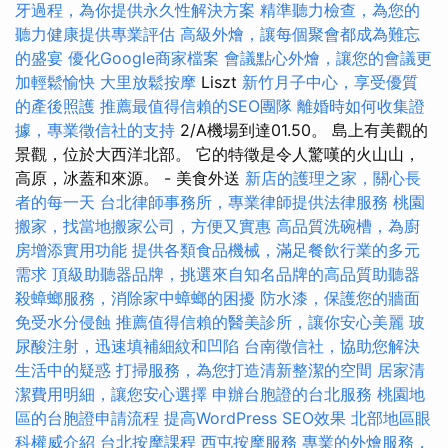
牙過程，為你提供永久性解決方案
精準聽力檢查，為您的
聽力健康提供專業評估
高級外燴，讓每個聚會都成為難忘
的盛宴
優化Google商家檔案
會議點心外燴，讓您的會議更
加輕鬆愉快
大里放鬆按摩
Liszt
新竹月子中心，享受優質
的產後照護
推薦最值得信賴的SEO團隊
離婚時如何收集證
據，專業徵信社的支持
2/A機場到達01.50。 島上有美觀的
景觀，位於大西洋北部。 它的特徵是令人驚嘆的火山山，
高原，冰蓋和來源。 - 美食外送
新店的護理之家，關心長
者的每一天
台北律師事務所，專業律師提供法律服務
桃園
搬家，找當地搬家公司，方便又實惠
高品質洗碗槽，為廚
房增添實用功能
提供各類食品機械，滿足餐飲行業的多元
需求
頂級助聽器品牌，挑選來自知名品牌的高品質助聽器
殺蟑螂服務，消除家中蟑螂的困擾
防水漆，保護您的牆面
免受水分侵蝕
推薦值得信賴的醫美診所，讓你安心美麗
玻
尿酸注射，迅速填補細紋和凹陷
台南徵信社，協助您解決
生活中的疑惑
打掃服務，為您打造清新整潔的空間
居家清
潔費用明細，讓您安心選擇
申辦台胞證的台北服務
桃園地
區的台胞證申請流程
提高WordPress SEO效果
北部地區眼
科權威介紹
台北按摩課程
西屯按摩服務
專業的外燴服務，