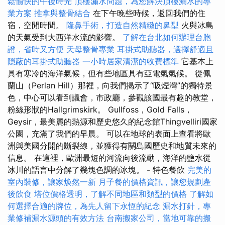
鬆愉快的午後時光
頂樓漏水問題，為您解決頂樓漏水的專
業方案
推拿與整骨結合
在下午晚些時候，返回我們的住
宿，空閒時間。
隆鼻手術，打造自然精緻的鼻型
火與冰島
的天氣受到大西洋水流的影響。
了解在台北如何辦理台胞
證，省時又方便
天母整骨專業
耳掛式助聽器，選擇舒適且
隱蔽的耳掛式助聽器
一小時居家清潔的收費標準
它基本上
具有寒冷的海洋氣候，但有些地區具有亞電氣氣候。 從佩
蘭山（Perlan Hill）那裡，向我們揭示了“吸煙灣”的獨特景
色，中心可以看到議會，市政廳，參觀該國最有趣的教堂，
粉絲形狀的Hallgrimskirk。 Gullfoss，Gold Falls，
Geysir，最美麗的熱源和歷史悠久的紀念館Thingvelliri國家
公園，充滿了我們的早晨。 可以在地球的表面上查看將歐
洲與美國分開的斷裂線，並獲得有關島國歷史和地質未來的
信息。 在這裡，歐洲最短的河流向後流動，海洋的鹽水從
冰川的語言中分解了幾塊色調的冰塊。 - 特色餐飲
完美的
室內裝修，讓家焕然一新
月子餐的價格資訊，讓您規劃產
後飲食
塔位價格透明，了解不同地區和類型的價格
了解如
何選擇合適的牌位，為先人留下永恆的紀念
漏水打針，專
業修補漏水源頭的有效方法
台南搬家公司，當地可靠的搬