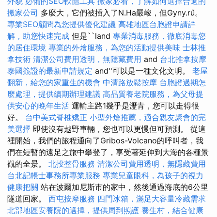
外貌
必備的SEO軟體工具
搬家必看，了解如何選擇合適的
搬家公司
多麼大，它們被插入了N.Ha嚴峻，但Gyny.rű。
專業SEO顧問為您提供優化建議
高雄地區台胞證申請詳
解，助您快速完成
但是``land
專業消毒服務，徹底消毒您
的居住環境
專業的外燴服務，為您的活動提供美味
士林推
拿技術
清潔公司費用透明，無隱藏費用
and
台北推拿按摩
泰國簽證的最新申請規定
and''可以是一種文化文明。
老屋
翻新，給您的家重生的機會
中清路放鬆按摩
台胞證過期怎
麼處理，提供續期辦理建議
高品質養老院服務，為父母提
供安心的晚年生活
運輸主路1幾乎是瀝青，您可以走得很
好。
台中美式脊椎矯正
小型外燴推薦，適合親友聚會的完
美選擇
即使沒有越野車輛，您也可以更慢但可預測。 從這
裡開始，我們的旅程通向了Gribos-Volcano的呼叫者，我
們在短暫的遠足之旅中攀登了，享受著延伸到大海的各種景
觀的全景。
北投整骨服務
清潔公司費用透明，無隱藏費用
台北記帳士事務所專業服務
專業兒童眼科，為孩子的視力
健康把關
站在波爾加尼斯市的家中，然後通過海底的6公里
隧道回家。
西屯按摩服務
四門冰箱，滿足大容量冷藏需求
北部地區安養院的選擇，提供周到照護
養生村，結合健康