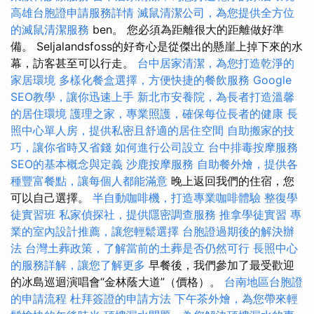
高雄台胞證申請服務詳情
滅鼠清潔公司，為您提供全方位
的滅鼠清潔服務
ben。 您必須為距離很大的距離做好準
備。 Seljalandsfoss的好奇心是從傑出的懸崖上掉下來的水
幕，訪客甚至可以行走。
台中居家清潔，為您打造乾淨的
家居環境
多樣化餐盒選擇，方便快捷的餐飲服務
Google
SEO教學，讓你迅速上手
新北市安養院，為長者打造溫馨
的居住環境
護理之家，專業照護，確保每位長者的健康
長
照中心單人房，提供私密且舒適的居住空間
自助搬家的技
巧，讓你省時又省錢
如何進行公司設立
台中排毒按摩服務
SEO的基本概念與定義
沙鹿按摩服務
自助餐外燴，提供各
種豐富餐點，讓每個人都能滿意
晚上返回我們的住宿，您
可以自己選擇。
半自動咖啡機，打造專業咖啡體驗
整復學
徒實習班
私家偵探社，提供隱密調查服務
推拿學徒實習
專
業的室內設計推薦，讓您輕鬆選擇
台胞證過期後的解決辦
法
台灣土葬政策，了解當前的土葬是否仍然可行
長照中心
的服務詳解，讓您了解更多
早餐後，我們參加了最受歡迎
的冰島巡迴演唱會“金林蔭大道”（價格）。
台南地區台胞證
的申請流程
杜拜簽證的申請方法
下午茶外燴，為您帶來輕