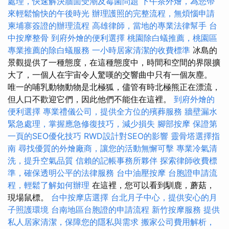
處理，快速解決牆面受潮及霉菌問題
下午茶外燴，為您帶
來輕鬆愉快的午後時光
辦理護照的完整流程，無煩惱申請
柬埔寨簽證的辦理流程
高雄律師，當地的專業法律幫手
台
中按摩整骨
到府外燴的便利選擇
桃園除白蟻推薦，桃園區
專業推薦的除白蟻服務
一小時居家清潔的收費標準
冰島的
景觀提供了一種態度，在這種態度中，時間和空間的界限擴
大了，一個人在宇宙令人驚嘆的交響曲中只有一個灰塵。
唯一的哺乳動物動物是北極狐，儘管有時北極熊正在漂流，
但人口不歡迎它們，因此他們不能住在這裡。
到府外燴的
便利選擇
專業禮儀公司，提供全方位的殯葬服務
牆壁漏水
緊急處理，掌握應急修復技巧，減少損失
腳部按摩
保證第
一頁的SEO優化技巧
RWD設計對SEO的影響
靈骨塔選擇指
南
尋找優質的外燴廠商，讓您的活動無懈可擊
專業冷氣清
洗，提升空氣品質
信賴的記帳事務所夥伴
探索律師收費標
準，確保透明公平的法律服務
台中油壓按摩
台胞證申請流
程，輕鬆了解如何辦理
在這裡，您可以看到馴鹿，蘑菇，
現場鼠標。
台中按摩店選擇
台北月子中心，提供安心的月
子照護環境
台南地區台胞證的申請流程
新竹按摩服務
提供
私人居家清潔，保障您的隱私與需求
搬家公司費用解析，