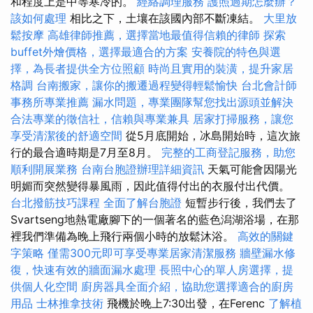
和程度上是中等寒冷的。
經絡調理服務
護照過期怎麼辦？
該如何處理
相比之下，土壤在該國內部不斷凍結。
大里放
鬆按摩
高雄律師推薦，選擇當地最值得信賴的律師
探索
buffet外燴價格，選擇最適合的方案
安養院的特色與選
擇，為長者提供全方位照顧
時尚且實用的裝潢，提升家居
格調
台南搬家，讓你的搬遷過程變得輕鬆愉快
台北會計師
事務所專業推薦
漏水問題，專業團隊幫您找出源頭並解決
合法專業的徵信社，信賴與專業兼具
居家打掃服務，讓您
享受清潔後的舒適空間
從5月底開始，冰島開始時，這次旅
行的最合適時期是7月至8月。
完整的工商登記服務，助您
順利開展業務
台南台胞證辦理詳細資訊
天氣可能會因陽光
明媚而突然變得暴風雨，因此值得付出的衣服付出代價。
台北撥筋技巧課程
全面了解台胞證
短暫步行後，我們去了
Svartseng地熱電廠腳下的一個著名的藍色潟湖浴場，在那
裡我們準備為晚上飛行兩個小時的放鬆沐浴。
高效的關鍵
字策略
僅需300元即可享受專業居家清潔服務
牆壁漏水修
復，快速有效的牆面漏水處理
長照中心的單人房選擇，提
供個人化空間
廚房器具全面介紹，協助您選擇適合的廚房
用品
士林推拿技術
飛機於晚上7:30出發，在Ferenc
了解植