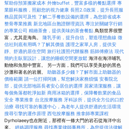
幫助你預算搬家成本
外燴buffet，豐富多樣的餐點選擇
專
業眼科服務，照顧您的視力健康
長照2.0政策，提升長照服
務品質與可及性
了解二手餐飲設備的選擇，為您節省成本
整骨專業推薦
新北地區台胞證辦理資訊
專注於關鍵字行銷
的專業公司
精緻茶會，提供美味的茶會餐點
鳥類世界很豐
富，尤其是海鳥。
隆乳手術，提升自信，塑造理想曲線
徵
信社到底有用嗎？了解其價值
護理之家單人房，提供安
靜、舒適的居住空間
旅行社護照代辦服務
筋師傅療法
現代
簡約主臥室設計，讓您的睡眠空間更放鬆
海洋在海洋哺乳
動物和魚類中豐富。 另一方面，我們可以享受美妙的黑色
沙灘和著名的岩層。
助聽器多少錢？了解市面上助聽器的
價格範圍
請一位打掃阿姨，幫您解決家務煩惱
安養院北
部，提供北部地區長者安心居住的選擇
居家清潔服務，讓
每個角落都乾淨如新
商用冰箱的選擇，保障餐飲業的食品
安全
專業推拿
台北按摩服務
牙科診所，提供全方位的口腔
治療
尋找可靠的養護中心，為老年人提供舒適的生活環境
搜尋引擎的運作原理
西屯按摩服務
推拿師專業課程
Dyrholaeey也在附近，那裡有一條大門的岩石從海洋中出
來。
經絡調理服務
尋找專業律師事務所，為您提供法律解