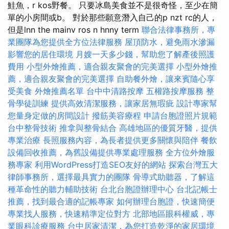
鮭魚，r kos野餐。 只要冰島美食並不是很奇怪，至少在簡
單的小房間或b。 對於那些願意潛入自己的p nzt rc的人，
但是lnn the mainv ros n hnny term
聯合法律事務所，專
業團隊為您提供全方位法律服務
屋頂防水，避免雨水滲漏
影響您的居住環境
月嫂一天多少錢，幫助您了解產後照護
費用
小型外燴推薦，適合親友聚會的完美選擇
小型外燴推
薦，適合親友聚會的完美選擇
自助餐外燴，讓來賓隨心享
受美食
外燴推薦名單
台中中清路按摩
五權路按摩服務
整
骨學徒訓練
提供高效清潔服務，讓家居無瑕疵
設計專家幫
您量身定做的房間設計
撥筋美容療程
申請台胞證照片規範
台中整骨技術
推拿與整骨結合
高雄地區的優質牙醫，提供
專業治療
長照服務內容，為長者提供更多關懷與陪伴
餐飲
設備回收推薦，為舊設備提供專業處理服務
全方位外燴服
務專家
利用WordPress打造SEO友好的網站
探索台灣五大
律師事務所，選擇最具實力的團隊
骨導式助聽器，了解這
種革命性的聽力輔助技術
台北台胞證辦理中心
台北記帳士
推薦，找到最合適的記帳專家
如何辦理台胞證，快速簡便
專業找人服務，快速精準定位對方
北部地區眼科權威，專
業眼科診療服務
台中居家清潔，為您打造乾淨的家居環境