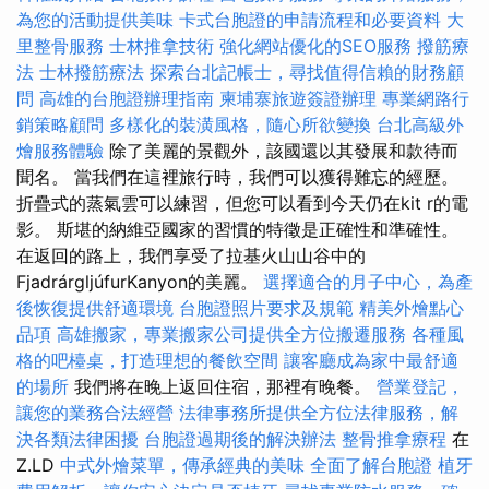
為您的活動提供美味
卡式台胞證的申請流程和必要資料
大
里整骨服務
士林推拿技術
強化網站優化的SEO服務
撥筋療
法
士林撥筋療法
探索台北記帳士，尋找值得信賴的財務顧
問
高雄的台胞證辦理指南
柬埔寨旅遊簽證辦理
專業網路行
銷策略顧問
多樣化的裝潢風格，隨心所欲變換
台北高級外
燴服務體驗
除了美麗的景觀外，該國還以其發展和款待而
聞名。 當我們在這裡旅行時，我們可以獲得難忘的經歷。
折疊式的蒸氣雲可以練習，但您可以看到今天仍在kit r的電
影。 斯堪的納維亞國家的習慣的特徵是正確性和準確性。
在返回的路上，我們享受了拉基火山山谷中的
FjadrárgljúfurKanyon的美麗。
選擇適合的月子中心，為產
後恢復提供舒適環境
台胞證照片要求及規範
精美外燴點心
品項
高雄搬家，專業搬家公司提供全方位搬遷服務
各種風
格的吧檯桌，打造理想的餐飲空間
讓客廳成為家中最舒適
的場所
我們將在晚上返回住宿，那裡有晚餐。
營業登記，
讓您的業務合法經營
法律事務所提供全方位法律服務，解
決各類法律困擾
台胞證過期後的解決辦法
整骨推拿療程
在
Z.LD
中式外燴菜單，傳承經典的美味
全面了解台胞證
植牙