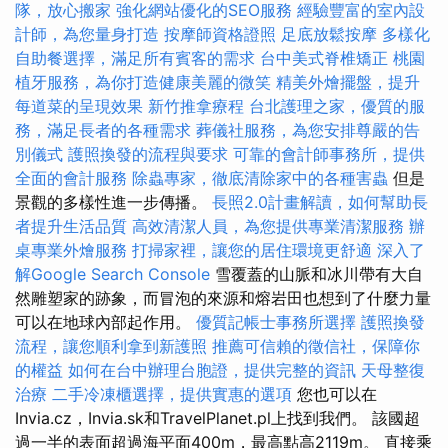
隊，放心搬家
強化網站優化的SEO服務
經驗豐富的室內設
計師，為您量身打造
按摩師資格證照
足底放鬆按摩
多樣化
自助餐選擇，滿足所有賓客的需求
台中美式脊椎矯正
桃園
植牙服務，為你打造健康美麗的微笑
精美外燴擺盤，提升
每道菜的呈現效果
新竹推拿療程
台北護理之家，優質的服
務，滿足長者的各種需求
葬儀社服務，為您安排尊嚴的告
別儀式
護照換發的流程與要求
可靠的會計師事務所，提供
全面的會計服務
除蟲專家，徹底清除家中的各種害蟲
但是
景觀的多樣性進一步傳播。
長照2.0計畫解讀，如何幫助長
者提升生活品質
高效清潔人員，為您提供專業清潔服務
辦
桌專業外燴服務
打掃家裡，讓您的居住環境更舒適
深入了
解Google Search Console
雪覆蓋的山脈和冰川帶有大自
然雕塑家的跡象，而冒泡的來源和熔岩田也想到了什麼力量
可以在地球內部起作用。
優質記帳士事務所選擇
護照換發
流程，讓您順利拿到新護照
推薦可信賴的徵信社，保障你
的權益
如何在台中辦理台胞證，提供完整的資訊
天母整復
治療
二手冷凍櫃選擇，提供實惠的選項
您也可以在
Invia.cz，Invia.sk和TravelPlanet.pl上找到我們。 該國超
過一半的表面超過海平面400m，最高點高2119m。 直接乘