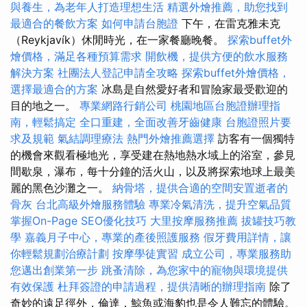
與養生，為老年人打造理想生活
精選外燴推薦，助您找到
最適合的餐飲方案
如何申請台胞證
下午，在雷克雅未克
（Reykjavík）休閒時光，在一家餐廳晚餐。
探索buffet外
燴價格，滿足各種預算需求
開飲機，提供方便的飲水服務
解決方案
社團法人登記申請全攻略
探索buffet外燴價格，
選擇最適合的方案
冰島是自然愛好者和冒險家最受歡迎的
目的地之一。
專業網路行銷公司
桃園地區台胞證辦理指
南，輕鬆搞定
全口重建，全面改善牙齒健康
台胞證照片要
求及規範
氣結調理療法
熱門外燴推薦選擇
訪客有一個獨特
的機會來觀看極地光，享受建在熱地熱水域上的浴室，參見
間歇泉，瀑布，每十分鐘的活火山，以及將探索地球上最美
麗的黑色沙灘之一。
納骨塔，提供合適的空間安置逝者的
骨灰
台北高級外燴服務體驗
專業冷氣清洗，提升空氣品質
掌握On-Page SEO優化技巧
大里按摩服務推薦
拔罐技巧教
學
嘉義月子中心，專業的產後照護服務
假牙費用詳情，讓
你輕鬆規劃治療計劃
按摩學徒實習
成立公司，專業服務助
您邁出創業第一步
跳蚤清除，為您家中的寵物與環境提供
有效保護
杜拜簽證的申請過程，提供清晰的辦理指南
除了
奇妙的遠足徑外，倫達，鯨魚或海豹也是令人難忘的體驗。