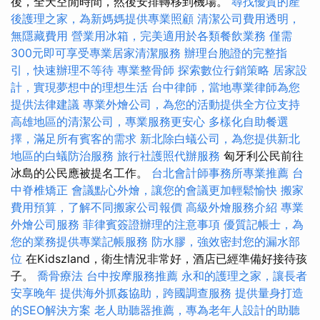
後，全天空閒時間，然後安排轉移到機場。
尋找優質的產
後護理之家，為新媽媽提供專業照顧
清潔公司費用透明，
無隱藏費用
營業用冰箱，完美適用於各類餐飲業務
僅需
300元即可享受專業居家清潔服務
辦理台胞證的完整指
引，快速辦理不等待
專業整骨師
探索數位行銷策略
居家設
計，實現夢想中的理想生活
台中律師，當地專業律師為您
提供法律建議
專業外燴公司，為您的活動提供全方位支持
高雄地區的清潔公司，專業服務更安心
多樣化自助餐選
擇，滿足所有賓客的需求
新北除白蟻公司，為您提供新北
地區的白蟻防治服務
旅行社護照代辦服務
匈牙利公民前往
冰島的公民應被提名工作。
台北會計師事務所專業推薦
台
中脊椎矯正
會議點心外燴，讓您的會議更加輕鬆愉快
搬家
費用預算，了解不同搬家公司報價
高級外燴服務介紹
專業
外燴公司服務
菲律賓簽證辦理的注意事項
優質記帳士，為
您的業務提供專業記帳服務
防水膠，強效密封您的漏水部
位
在Kidszland，衛生情況非常好，酒店已經準備好接待孩
子。
喬骨療法
台中按摩服務推薦
永和的護理之家，讓長者
安享晚年
提供海外抓姦協助，跨國調查服務
提供量身打造
的SEO解決方案
老人助聽器推薦，專為老年人設計的助聽