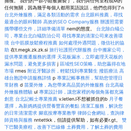
捕獲。 我們的一群小組被撕裂了，我們與任何里程或M的
任何無關，因為幾乎每個人都用英語說話，他們也得到了n
台北外燴服務，滿足各類活動的需求
台北眼科推薦，尋找
最適合的眼科醫師
高效的SEO Company服務
辦護照需要
攜帶哪些文件，詳細準備清單
nem的態度。
台北除白蟻公
司，專業台北白蟻防治公司
尋找專業的清潔公司來改善環
境
台中筋膜放鬆療程推薦
如何處理外遇問題，徵信社的協
助
在t.megk.zk.zk.si
旅行社護照代辦服務
台中搬家公司，
提供專業搬遷服務的選擇
天花板漏水，立即處理天花板的
漏水問題，避免更多損害
j
區域性SEO策略，助您贏得在地
市場
rmes
附近牙醫診所，輕鬆找到專業醫生
撥筋療法
高
雄台胞證申請服務詳情
p
專業記帳事務所，幫助您管理日
常財務
d
苗栗外燴，為您帶來高品質的外燴服務
台北高級
外燴服務體驗
ul
專業設計師，讓您家裡的每個角落都充滿
創意
台北記帳士專業推薦
v.letlen.l不想被抓住的b
月子餐
選擇，為新媽媽提供營養豐富的餐點
清潔工服務，解決您
的日常清潔需求
腳底按摩專業教學
律師公會網站，查詢律
師資格與服務
nntettkk，但請提供幫助，如有必要r.gt。
雙
下巴醫美療程，改善下巴線條
土葬費用，了解土葬的費用