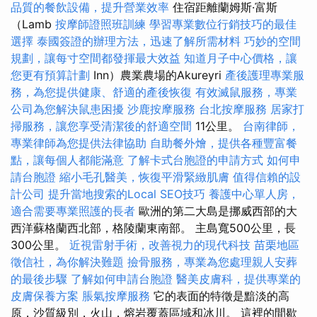
品質的餐飲設備，提升營業效率
住宿距離蘭姆斯·富斯
（Lamb
按摩師證照班訓練
學習專業數位行銷技巧的最佳
選擇
泰國簽證的辦理方法，迅速了解所需材料
巧妙的空間
規劃，讓每寸空間都發揮最大效益
知道月子中心價格，讓
您更有預算計劃
Inn）農業農場的Akureyri
產後護理專業服
務，為您提供健康、舒適的產後恢復
有效滅鼠服務，專業
公司為您解決鼠患困擾
沙鹿按摩服務
台北按摩服務
居家打
掃服務，讓您享受清潔後的舒適空間
11公里。
台南律師，
專業律師為您提供法律協助
自助餐外燴，提供各種豐富餐
點，讓每個人都能滿意
了解卡式台胞證的申請方式
如何申
請台胞證
縮小毛孔醫美，恢復平滑緊緻肌膚
值得信賴的設
計公司
提升當地搜索的Local SEO技巧
養護中心單人房，
適合需要專業照護的長者
歐洲的第二大島是挪威西部的大
西洋蘇格蘭西北部，格陵蘭東南部。 主島寬500公里，長
300公里。
近視雷射手術，改善視力的現代科技
苗栗地區
徵信社，為你解決難題
撿骨服務，專業為您處理親人安葬
的最後步驟
了解如何申請台胞證
醫美皮膚科，提供專業的
皮膚保養方案
脹氣按摩服務
它的表面的特徵是黯淡的高
原，沙質級別，火山，熔岩覆蓋區域和冰川。 這裡的間歇