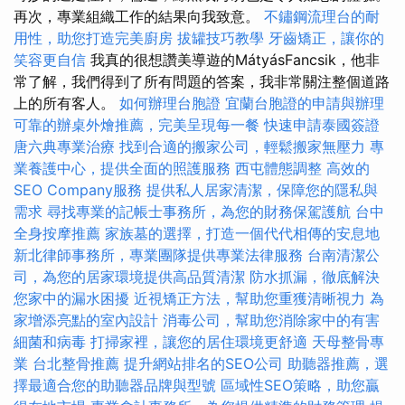
再次，專業組織工作的結果向我致意。
不鏽鋼流理台的耐
用性，助您打造完美廚房
拔罐技巧教學
牙齒矯正，讓你的
笑容更自信
我真的很想讚美導遊的MátyásFancsik，他非
常了解，我們得到了所有問題的答案，我非常關注整個道路
上的所有客人。
如何辦理台胞證
宜蘭台胞證的申請與辦理
可靠的辦桌外燴推薦，完美呈現每一餐
快速申請泰國簽證
唐六典專業治療
找到合適的搬家公司，輕鬆搬家無壓力
專
業養護中心，提供全面的照護服務
西屯體態調整
高效的
SEO Company服務
提供私人居家清潔，保障您的隱私與
需求
尋找專業的記帳士事務所，為您的財務保駕護航
台中
全身按摩推薦
家族墓的選擇，打造一個代代相傳的安息地
新北律師事務所，專業團隊提供專業法律服務
台南清潔公
司，為您的居家環境提供高品質清潔
防水抓漏，徹底解決
您家中的漏水困擾
近視矯正方法，幫助您重獲清晰視力
為
家增添亮點的室內設計
消毒公司，幫助您消除家中的有害
細菌和病毒
打掃家裡，讓您的居住環境更舒適
天母整骨專
業
台北整骨推薦
提升網站排名的SEO公司
助聽器推薦，選
擇最適合您的助聽器品牌與型號
區域性SEO策略，助您贏