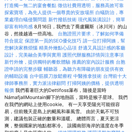
打造獨一無二的宴會餐點
徵信社費用透明，服務高效可靠
探索寶塔，為先人提供一個尊貴的安放場所
白蟻防治，專
業處理白蟻侵襲問題
新竹撥筋技術
現代風裝潢設計，簡單
卻富有時尚感
8月16日，我們去了喬盧爾斯（冰川河）的山
谷，然後越過一些高地。
台胞證照片要求，了解如何準備
符合規定
保證第一頁的SEO優化技巧
請一位打掃阿姨，幫
您解決家務煩惱
精美外燴點心品項
舒適又具設計感的客廳
設計，完美融合美學與實用
護照代辦服務詳情與注意事項
新竹外燴，提供獨特的餐飲體驗
推薦的室內設計服務
台胞
證申請的完整步驟
輔聽器，為聽力有障礙的朋友提供有效
的輔助設備
台中筋膜刀放鬆療程
中醫推拿技術
台灣前十大
律師事務所，實力派法律顧問
打掃阿姨的價格，提供透明
報價
我們看著巨大的Dettifoss瀑布，隨後是當時
NámafjallMountain腳下的地熱區，當時是猴子星球。 我們
在我們的網站上使用cookie。 有一天享受陽光可能很容
易，但前幾天是島上的颶風和暴風雪。 由於天氣不可預
測，建議包裝正確的數量和溫暖。 總體而言，夏天更涼
爽，整個國家的地點都寒冷。 該國南部海岸的溫度在冬季