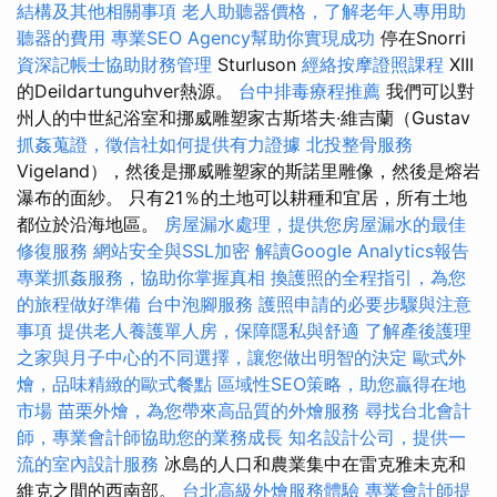
結構及其他相關事項
老人助聽器價格，了解老年人專用助
聽器的費用
專業SEO Agency幫助你實現成功
停在Snorri
資深記帳士協助財務管理
Sturluson
經絡按摩證照課程
XIII
的Deildartunguhver熱源。
台中排毒療程推薦
我們可以對
州人的中世紀浴室和挪威雕塑家古斯塔夫·維吉蘭（Gustav
抓姦蒐證，徵信社如何提供有力證據
北投整骨服務
Vigeland），然後是挪威雕塑家的斯諾里雕像，然後是熔岩
瀑布的面紗。 只有21％的土地可以耕種和宜居，所有土地
都位於沿海地區。
房屋漏水處理，提供您房屋漏水的最佳
修復服務
網站安全與SSL加密
解讀Google Analytics報告
專業抓姦服務，協助你掌握真相
換護照的全程指引，為您
的旅程做好準備
台中泡腳服務
護照申請的必要步驟與注意
事項
提供老人養護單人房，保障隱私與舒適
了解產後護理
之家與月子中心的不同選擇，讓您做出明智的決定
歐式外
燴，品味精緻的歐式餐點
區域性SEO策略，助您贏得在地
市場
苗栗外燴，為您帶來高品質的外燴服務
尋找台北會計
師，專業會計師協助您的業務成長
知名設計公司，提供一
流的室內設計服務
冰島的人口和農業集中在雷克雅未克和
維克之間的西南部。
台北高級外燴服務體驗
專業會計師提