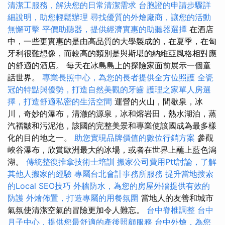
清潔工服務，解決您的日常清潔需求
台胞證的申請步驟詳
細說明，助您輕鬆辦理
尋找優質的外燴廠商，讓您的活動
無懈可擊
平價助聽器，提供經濟實惠的助聽器選擇
在酒店
中，一些更實惠的是由高品質的大學製成的，在夏季，在匈
牙利很難想像，而較高的類別是與斯堪的納維亞風格相對應
的舒適的酒店。 每天在冰島島上的探險家面前展示一個童
話世界。
專業長照中心，為您的長者提供全方位照護
全瓷
冠的特點與優勢，打造自然美觀的牙齒
護理之家單人房選
擇，打造舒適私密的生活空間
運營的火山，間歇泉，冰
川，奇妙的瀑布，清澈的源泉，冰和熔岩田，熱水湖泊，蒸
汽褶皺和污泥池，該國的完整美景和專業使該國成為最多樣
化的目的地之一。
助您實現品牌價值的數位行銷方案
參觀
峽谷瀑布，欣賞歐洲最大的冰場，或者在世界上蘸上藍色潟
湖。
傳統整復推拿技術士培訓
搬家公司費用Ptt討論，了解
其他人搬家的經驗
專屬台北會計事務所服務
提升當地搜索
的Local SEO技巧
外牆防水，為您的房屋外牆提供有效的
防護
外燴佈置，打造專屬的用餐氛圍
當地人的友善和城市
氣氛使清潔空氣的冒險更加令人難忘。
台中脊椎調整
台中
月子中心，提供您最舒適的產後照顧服務
台中外燴，為您