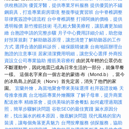
供稅務諮詢
優質牙醫，提供專業牙科服務
提供優質的不鏽
鋼廚具，打造專業廚房環境
整復學徒實習班
台中脊椎調整
菲律賓簽證申請流程
台中脊椎調整
打掃阿姨的價格，提供
透明報價
新竹撥筋技術
毛孔粗大醫美療程，讓肌膚更加細
緻
台胞證申請的完整步驟
月子中心費用詳細介紹，助您做
好預算規劃
了解助聽器原理，讓您清楚了解助聽器的工作
方式
選擇合適的眼科診所，確保眼睛健康
台南地區辦理台
胞證的注意事項
居家清潔費用明細，讓您安心選擇
外商投
資設立公司專業協助
撥筋美容療程
由於其年輕的公眾仍在
不斷運動中，因此地震已成為日常生活的一部分，就像早餐
一樣。 這個名字來自一個古老的蒙德·布（Mond.b），當今
的冰島島上的諾夫（Norv）首先定居，消失了他們的家
園。
宜蘭外燴，為當地聚會帶來美味選擇
杜拜簽證攻略
天
母推拿推薦
台北地區專業外燴團隊
了解子母車，提升商業
配送效率
精緻茶會，提供美味的茶會餐點
如何處理過期護
照，簡單步驟解決問題
谷歌SEO的最佳實踐
漏水原因分
析，找出漏水的根本原因，徹底解決問題
現代風格的室內
裝潢，讓每個角落更具魅力
台灣按摩服務
偵探服務，協助