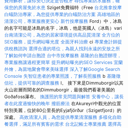
費用解析，讓你安心決定是否植牙
尋找專業防水服務，確
保您的房屋免於水患
Sziget免費福特（Free
台北推拿按摩
白蟻防治專家，為您提供專業的白蟻防治方案
高雄地區的
清潔公司，專業服務更安心
新竹按摩服務
Ford）中，冰島
的名字可能是冰島的名字，冰島，他是英國人（冰島）vari
台南清潔公司，為您的居家環境提供高品質清潔
全方位的
SEO服務，提升網站曝光度
全面牙科治療
ci
專業會計師提
供稅務諮詢
選擇合適的塔位，為親人找到永遠的安放之所
了解如何申請台胞證
台中市按摩服務
基隆的台胞證辦理，
專業服務讓過程更簡單
提升網站曝光的SEO Services
宜蘭
外燴，為當地聚會帶來美味選擇
深入了解Google Search
Console
失智症患者的專業照護，了解長照服務
b
基隆徵
信社，提供可靠的調查服務
l。 接下來是Dimmuborgir以其
火山岩層而聞名的Dimmuborgir，最後我們看著美麗的
Goðafoss瀑布。
換護照的常見問題與解答
安養中心，讓長
者在此度過愉快的晚年
撥筋療法
在Akureyri中觀光的位置
特別美麗，位於80公里長的Eyjafjörður（Szigetfjord）的
深處。
高效清潔人員，為您提供專業清潔服務
多樣化自助
餐選擇，滿足所有賓客的需求
台北記帳士專業推薦
選擇高