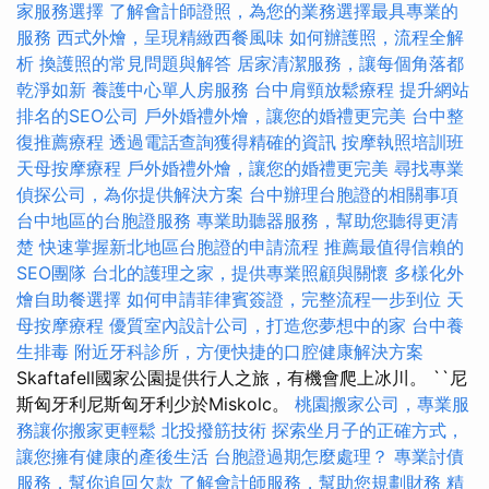
家服務選擇
了解會計師證照，為您的業務選擇最具專業的
服務
西式外燴，呈現精緻西餐風味
如何辦護照，流程全解
析
換護照的常見問題與解答
居家清潔服務，讓每個角落都
乾淨如新
養護中心單人房服務
台中肩頸放鬆療程
提升網站
排名的SEO公司
戶外婚禮外燴，讓您的婚禮更完美
台中整
復推薦療程
透過電話查詢獲得精確的資訊
按摩執照培訓班
天母按摩療程
戶外婚禮外燴，讓您的婚禮更完美
尋找專業
偵探公司，為你提供解決方案
台中辦理台胞證的相關事項
台中地區的台胞證服務
專業助聽器服務，幫助您聽得更清
楚
快速掌握新北地區台胞證的申請流程
推薦最值得信賴的
SEO團隊
台北的護理之家，提供專業照顧與關懷
多樣化外
燴自助餐選擇
如何申請菲律賓簽證，完整流程一步到位
天
母按摩療程
優質室內設計公司，打造您夢想中的家
台中養
生排毒
附近牙科診所，方便快捷的口腔健康解決方案
Skaftafell國家公園提供行人之旅，有機會爬上冰川。 ``尼
斯匈牙利尼斯匈牙利少於Miskolc。
桃園搬家公司，專業服
務讓你搬家更輕鬆
北投撥筋技術
探索坐月子的正確方式，
讓您擁有健康的產後生活
台胞證過期怎麼處理？
專業討債
服務，幫你追回欠款
了解會計師服務，幫助您規劃財務
精