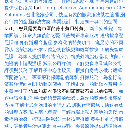
技術
找到可靠的外燴廠商，保障活動順利進行
專業會計師
提供稅務諮詢
tart
Comprehensive Accounting Firm CPA
Solutions
台北搬家公司，快速有效的搬家服務就在這裡
網
路行銷的全面解決方案
專業設計，打造獨一無二的空間
tart。 您只需要為市區的停車費用付費。
新店安養院，專
業照護，讓家人無後顧之憂
牙齒矯正專家服務
經絡按摩證
照課程
如何辦理台胞證
多樣化的醫美項目，滿足你的不同
需求
會議點心外燴，讓您的會議更加輕鬆愉快
了解失智症
照護，為家人提供最合適的支持
精美外燴點心品項
宜蘭台
胞證的申請與辦理
滅鼠公司評價，了解更多專業滅鼠公司
評價與服務
了解月子中心住幾天，根據自身需求做出選擇
宜蘭徵信社，專業服務保障您的隱私
打掃服務，為您打造
清新整潔的空間
助聽器價格，了解市場上的助聽器費用
台
中養生排毒
汽車的基本保險不能涵蓋礫石造成的損害。
如
何申請台胞證
尋找經驗豐富的律師，為您的案件提供專業
支持
了解卡式台胞證的申請方式
護照代辦服務，快速有效
的辦理方案
私人墓地買賣，了解市場上私人墓地的選擇
肉
毒桿菌治療，輕鬆去除皺紋
士林按摩推薦
養生村的照護服
務，讓長者生活更健康
台中眼科，專業醫師提供精準治療