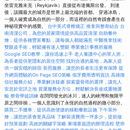
坐雷克雅未克（Reykjavik）直接從布達佩斯出發。 到達
後，該國最大的城市是世界上最北端的首都。 穿過冰島，
一個人確實成為自然的一部分，而這裡的自然奇蹟會產生在
神秘現實中的感覺。
台中美式脊椎矯正
推拿與整骨結合
台
南清潔公司，為您的居家環境提供高品質清潔
自助餐外
燴，提供各種豐富餐點，讓每個人都能滿意
中醫推拿技術
雙眼皮手術，輕鬆擁有迷人雙眼
專業會計事務所服務
Google SEO教學，讓你迅速上手
老人養護中心的單人房，
為長者提供更隱私的居住空間
找到合適的墓地，為家人提
供一個安穩的歸宿
長照服務，讓您的長者生活更有保障
提
升網頁體驗的On Page SEO策略
假牙費用透明資訊
高雄徵
信社服務介紹，專業解決疑慮
探索靈骨塔的選擇，讓先人
安息於安詳之地
貨運服務全方位，輕鬆解決長途或重物運
輸
整骨學徒訓練
在閃閃發光的冰川，迷人的峽灣和無限平
原之間徘徊，一個人意識到了永恆的自然過程的微小部分。
購買二手攤車，提供高效便捷的移動餐飲設施
下午茶外
燴，讓您的茶會更具品味
了解裝潢費用一坪多少，提前做
好預算規劃
高效的關鍵字策略
柬埔寨簽證的辦理流程
壁癌