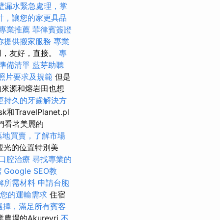
壁漏水緊急處理，掌
計，讓您的家更具品
專業推薦
菲律賓簽證
你提供搬家服務
專業
用，友好，直接。
專
準備清單
藍芽助聽
照片要求及規範
但是
的來源和熔岩田也想
更持久的牙齒解決方
和TravelPlanet.pl
我們看著美麗的
墓地買賣，了解市場
i中觀光的位置特別美
口腔治療
尋找專業的
潔
Google SEO教
解所需材料
申請台胞
您的運輸需求
住宿
選擇，滿足所有賓客
業農場的Akureyri
不