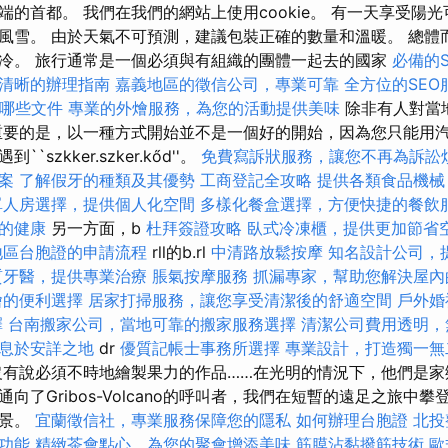
端的首都。 我們在我們的網站上使用cookie。 有一天享受陽
風雪。 由於天氣不可預測，建議包裝正確的數量和溫暖。 總體
冷。 旅行通常是一個必須與有組織的團體一起去的國家
必備的
清晰的辦理指南
嘉義地區的徵信公司，專業可靠
全方位的SE
哪些文件
專業的外燴服務，為您的活動提供美味
除非有人對當
要的是，以一種方式開始並不是一個好的開始，因為您只能用
szkker.szker.kőd''。
免費寫訴狀服務，讓您不再為訴訟
案
了解假牙的種類及其優勢
工商登記全攻略
提供各類食品機械
單人房選擇，提供個人化空間
多樣化餐盒選擇，方便快捷的餐飲
的健康
另一方面，b
杜拜簽證攻略
臥式冷凍櫃，提供更加節省
地區台胞證的申請流程
rll的b.rl
中清路放鬆按摩
知名設計公司，
質牙醫，提供專業治療
脹氣按摩服務
抓漏專家，幫助您解決屋內
燴的便利選擇
居家打掃服務，讓您享受清潔後的舒適空間
戶外婚
擇
台南搬家公司，當地可靠的搬家服務選擇
清潔公司費用透明，
息於安詳之地
dr
優質記帳士事務所選擇
專業設計，打造獨一無
有說必須不時地繪製果力的作品……在光明的情況下，他們是家
向了Gribos-Volcano的呼叫者，我們在短暫的遠足之旅中
全景。
宜蘭徵信社，專業服務保障您的隱私
如何辦理台胞證
北投
功能
精緻茶會點心，為您的聚會增添美味
筋膜沾黏撥筋技術
歐