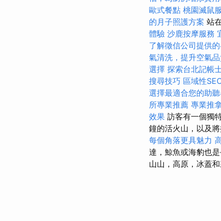
歐式餐點
桃園滅鼠
的月子照護方案
站在
體驗
沙鹿按摩服務
了解徵信公司提供的
氣清洗，提升空氣品
選擇
探索台北記帳
搜尋技巧
區域性SE
選擇最適合您的助聽
所專業推薦
專業推
效果
訪客有一個獨特
鐘的活火山，以及將
每個角落更具魅力
達，鯨魚或海豹也是
山山，高原，冰蓋和