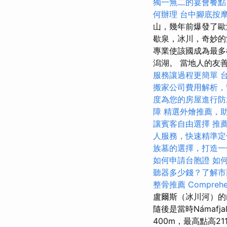
獨一無二的宴會餐點
何辦理
台中腳底按
山，幾年前爆發了歐
歇泉，冰川，奇妙的
專業使該國成為最多
潟湖。 當地人的友
服務讓過程更簡單
搬家公司費用解析，
度為您的房屋進行防
障
精選外燴推薦，
讓賓客自由選擇
推
人服務，快速精準定
族墓的選擇，打造一
如何申請台胞證
如
聽器多少錢？了解市
整骨推薦
Comprehen
盧爾斯（冰川河）
隨後是當時Námafj
400m，最高點高2