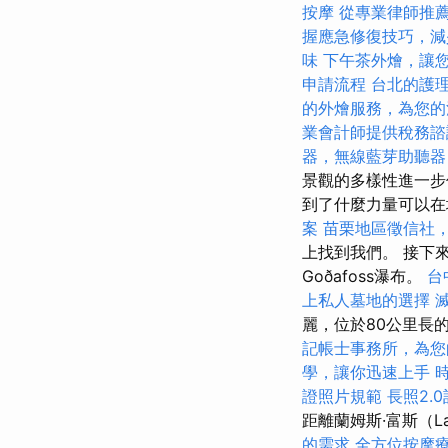
按摩
從專業律師推
握應急修復技巧，減
味
下午茶外燴，讓
申請流程
台北的護
的外燴服務，為您的
業會計師提供稅務諮
器，無線藍芽助聽器
景觀的多樣性進一步
到了什麼力量可以
案
苗栗地區徵信社
上找到我們。 接下來是
Goðafoss瀑布。
台
上私人墓地的選擇
麗，位於80公里長的Eyj
記帳士事務所，為您
學，讓你迅速上手
證照片規範
長照2.
距離蘭姆斯·富斯（L
的需求
全方位按摩