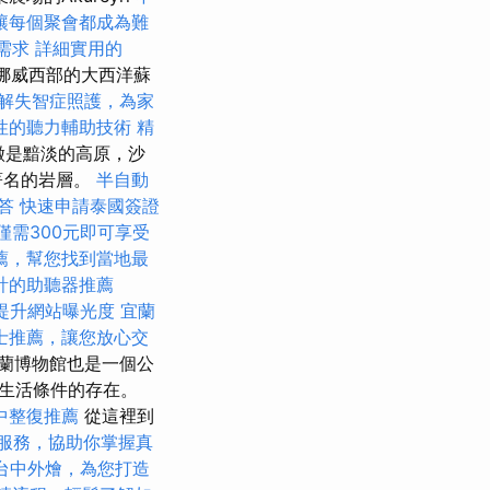
讓每個聚會都成為難
需求
詳細實用的
挪威西部的大西洋蘇
解失智症照護，為家
性的聽力輔助技術
精
徵是黯淡的高原，沙
著名的岩層。
半自動
答
快速申請泰國簽證
僅需300元即可享受
薦，幫您找到當地最
計的助聽器推薦
提升網站曝光度
宜蘭
士推薦，讓您放心交
蘭博物館也是一個公
生活條件的存在。
中整復推薦
從這裡到
服務，協助你掌握真
台中外燴，為您打造