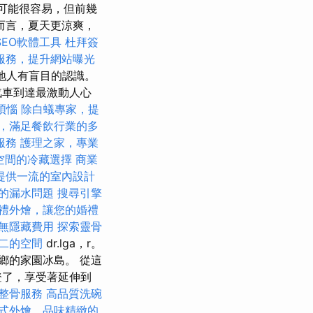
光可能很容易，但前幾
而言，夏天更涼爽，
SEO軟體工具
杜拜簽
O服務，提升網站曝光
地人有盲目的認識。
汽車到達最激動人心
煩惱
除白蟻專家，提
，滿足餐飲行業的多
服務
護理之家，專業
空間的冷藏選擇
商業
提供一流的室內設計
的漏水問題
搜尋引擎
禮外燴，讓您的婚禮
無隱藏費用
探索靈骨
二的空間
dr.lga，r。
鄉的家園冰島。 從這
攀登了，享受著延伸到
整骨服務
高品質洗碗
式外燴，品味精緻的