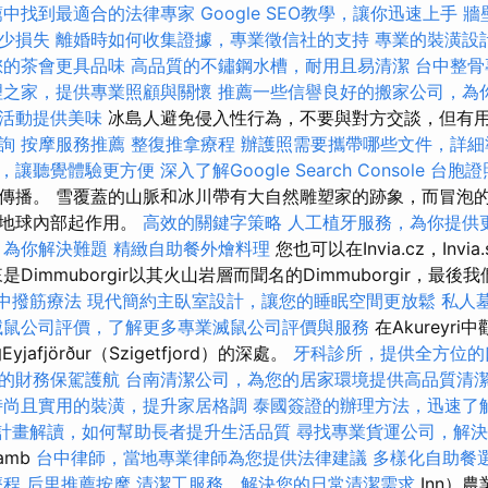
薦中找到最適合的法律專家
Google SEO教學，讓你迅速上手
牆
少損失
離婚時如何收集證據，專業徵信社的支持
專業的裝潢設
您的茶會更具品味
高品質的不鏽鋼水槽，耐用且易清潔
台中整骨
理之家，提供專業照顧與關懷
推薦一些信譽良好的搬家公司，為
活動提供美味
冰島人避免侵入性行為，不要與對方交談，但有
詢
按摩服務推薦
整復推拿療程
辦護照需要攜帶哪些文件，詳細
，讓聽覺體驗更方便
深入了解Google Search Console
台胞證
傳播。 雪覆蓋的山脈和冰川帶有大自然雕塑家的跡象，而冒泡
在地球內部起作用。
高效的關鍵字策略
人工植牙服務，為你提供
，為你解決難題
精緻自助餐外燴料理
您也可以在Invia.cz，Invia.sk
Dimmuborgir以其火山岩層而聞名的Dimmuborgir，最後
中撥筋療法
現代簡約主臥室設計，讓您的睡眠空間更放鬆
私人
滅鼠公司評價，了解更多專業滅鼠公司評價與服務
在Akureyr
afjörður（Szigetfjord）的深處。
牙科診所，提供全方位的
的財務保駕護航
台南清潔公司，為您的居家環境提供高品質清
時尚且實用的裝潢，提升家居格調
泰國簽證的辦理方法，迅速了
0計畫解讀，如何幫助長者提升生活品質
尋找專業貨運公司，解決
amb
台中律師，當地專業律師為您提供法律建議
多樣化自助餐
療程
后里推薦按摩
清潔工服務，解決您的日常清潔需求
Inn）農