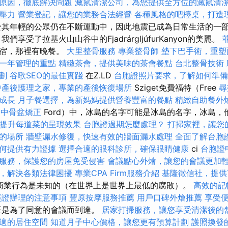
原因，徹底解決問題
滅鼠清潔公司，為您提供全方位的滅鼠清
壓力
營業登記，讓您的業務合法經營
各種風格的吧檯桌，打造
於其年輕的公眾仍在不斷運動中，因此地震已成為日常生活的一
們享受了拉基火山山谷中的FjadrárgljúfurKanyon的美麗。
住宿，那裡有晚餐。
大里整骨服務
專業整骨師
墊下巴手術，重塑
一年管理的重點
精緻茶會，提供美味的茶會餐點
台北整骨技術
劃
谷歌SEO的最佳實踐
在Z.LD
台胞證照片要求，了解如何準備
中產後護理之家，專業的產後恢復場所
Sziget免費福特（Free
尋
成長
月子餐選擇，為新媽媽提供營養豐富的餐點
精緻自助餐外
台中骨盆矯正
Ford）中，冰島的名字可能是冰島的名字，冰島
提升每道菜的呈現效果
台胞證過期怎麼處理？
打掃家裡，讓您
的場所
牆壁漏水修復，快速有效的牆面漏水處理
全面了解台胞
何提供有力證據
選擇合適的眼科診所，確保眼睛健康
ci
台胞證
服務，保護您的房屋免受侵害
會議點心外燴，讓您的會議更加
，解決各類法律困擾
專業CPA Firm服務介紹
基隆徵信社，提供
的商業行為是未知的（在世界上是世界上最低的腐敗）。
高效的記
簽證辦理的注意事項
豐原按摩服務推薦
用戶口碑外燴推薦
享受
是為了同意的會議而到達。
居家打掃服務，讓您享受清潔後的
適的居住空間
知道月子中心價格，讓您更有預算計劃
護照換發