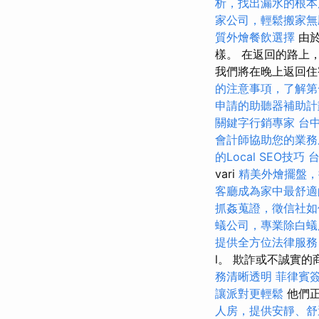
析，找出漏水的根本
家公司，輕鬆搬家無
質外燴餐飲選擇
由
樣。 在返回的路上，我
我們將在晚上返回
的注意事項，了解第
申請的助聽器補助計
關鍵字行銷專家
台
會計師協助您的業務
的Local SEO技巧
vari
精美外燴擺盤，
客廳成為家中最舒適
抓姦蒐證，徵信社如
蟻公司，專業除白蟻
提供全方位法律服務
l。 欺詐或不誠實
務清晰透明
菲律賓
讓派對更輕鬆
他們正
人房，提供安靜、舒