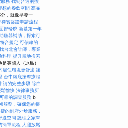
潔服務
找到合適的搬
理想的餐飲空間
高品
部分，就像早餐一
菲律賓簽證申請流程
面部輪廓
新墓第一年
助聽器補助，探索可
符合規定
可信賴的
找台北會計師，專業
燴料理
提升當地搜索
，他是英國人（冰島）
的居住環境更舒適
讓
證
台中腳底按摩療程
申請的完整步驟
除白
輕鬆愉快
法律事務所
可靠的調查服務
b
帳服務，確保您的帳
便捷的到府外燴服務，
舒適空間
護理之家單
的簡單流程
大腿放鬆