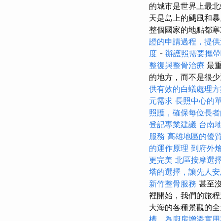
的城市是世界上最北
天是島上的颶風和暴
整個國家的地點都寒
證的申請過程，提供
度
-
辦護照需要攜帶
整復與整骨治療
最重
的地方，而不是很少遇到``
供有效的白蟻處理方
元需求
長照中心的
照護，確保每位長者
登記專業建議
台南
服務
高雄地區的優
的運作原理
到府外
更完美
北區按摩選
塔的選擇，讓先人安
新竹整骨服務
甚至沒
裡開始，我們的旅程通
大海的各種景觀的
槽，為廚房增添實用