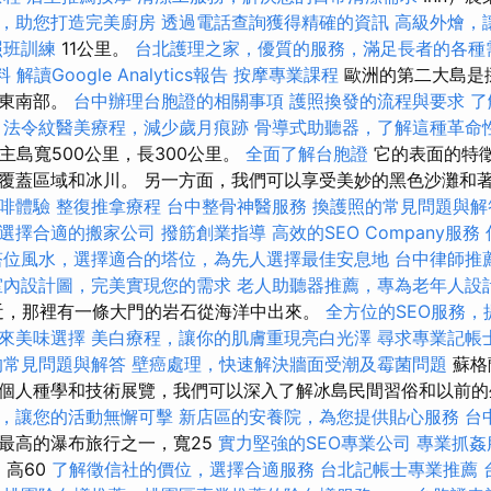
，助您打造完美廚房
透過電話查詢獲得精確的資訊
高級外燴，
照班訓練
11公里。
台北護理之家，優質的服務，滿足長者的各種
料
解讀Google Analytics報告
按摩專業課程
歐洲的第二大島是
蘭東南部。
台中辦理台胞證的相關事項
護照換發的流程與要求
了
法令紋醫美療程，減少歲月痕跡
骨導式助聽器，了解這種革命
主島寬500公里，長300公里。
全面了解台胞證
它的表面的特
覆蓋區域和冰川。 另一方面，我們可以享受美妙的黑色沙灘和
啡體驗
整復推拿療程
台中整骨神醫服務
換護照的常見問題與解
選擇合適的搬家公司
撥筋創業指導
高效的SEO Company服務
塔位風水，選擇適合的塔位，為先人選擇最佳安息地
台中律師推
室內設計圖，完美實現您的需求
老人助聽器推薦，專為老年人設
也在附近，那裡有一條大門的岩石從海洋中出來。
全方位的SEO服務，
來美味選擇
美白療程，讓你的肌膚重現亮白光澤
尋求專業記帳
的常見問題與解答
壁癌處理，快速解決牆面受潮及霉菌問題
蘇格
個人種學和技術展覽，我們可以深入了解冰島民間習俗和以前的
，讓您的活動無懈可擊
新店區的安養院，為您提供貼心服務
台
們是最高的瀑布旅行之一，寬25
實力堅強的SEO專業公司
專業抓姦
，高60
了解徵信社的價位，選擇合適服務
台北記帳士專業推薦