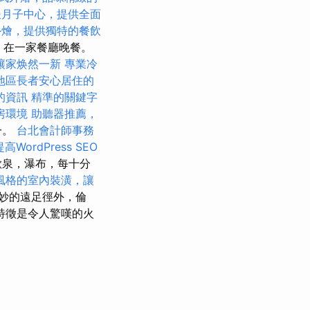
坐月子中心，提供全面
外燴，提供獨特的餐飲
光，在一家餐廳晚餐。
讓家焕然一新
專業冷
地區長者安心居住的
的資訊
精準的關鍵字
房環境
助聽器推薦，
一。
台北會計師事務
提高WordPress SEO
歇泉，瀑布，每十分
風格的室內裝潢，讓
妙的遠足徑外，倫
特徵是令人驚嘆的火