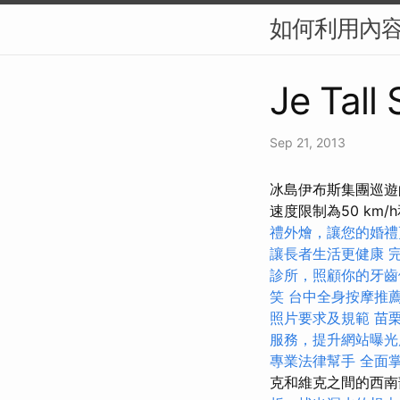
如何利用內容
Je Tall
Sep 21, 2013
冰島伊布斯集團巡遊
速度限制為50 km
禮外燴，讓您的婚禮
讓長者生活更健康
診所，照顧你的牙齒
笑
台中全身按摩推
照片要求及規範
苗
服務，提升網站曝光
專業法律幫手
全面
克和維克之間的西