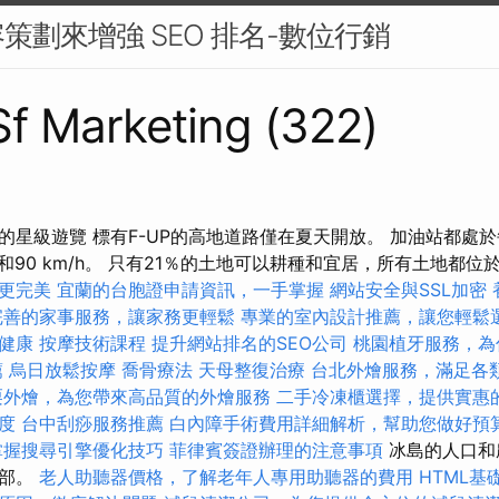
策劃來增強 SEO 排名-數位行銷
 Sf Marketing (322)
的星級遊覽 標有F-UP的高地道路僅在夏天開放。 加油站都處
/h和90 km/h。 只有21％的土地可以耕種和宜居，所有土地都
更完美
宜蘭的台胞證申請資訊，一手掌握
網站安全與SSL加密
完善的家事服務，讓家務更輕鬆
專業的室內設計推薦，讓您輕鬆
健康
按摩技術課程
提升網站排名的SEO公司
桃園植牙服務，為
薦
烏日放鬆按摩
喬骨療法
天母整復治療
台北外燴服務，滿足各
栗外燴，為您帶來高品質的外燴服務
二手冷凍櫃選擇，提供實惠
度
台中刮痧服務推薦
白內障手術費用詳細解析，幫助您做好預
掌握搜尋引擎優化技巧
菲律賓簽證辦理的注意事項
冰島的人口和
南部。
老人助聽器價格，了解老年人專用助聽器的費用
HTML基