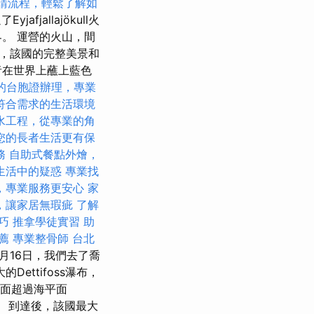
請流程，輕鬆了解如
jafjallajökull火
。 運營的火山，間
，該國的完整美景和
者在世界上蘸上藍色
的台胞證辦理，專業
符合需求的生活環境
水工程，從專業的角
您的長者生活更有保
務
自助式餐點外燴，
生活中的疑惑
專業找
，專業服務更安心
家
，讓家居無瑕疵
了解
技巧
推拿學徒實習
助
薦
專業整骨師
台北
月16日，我們去了喬
Dettifoss瀑布，
的表面超過海平面
發。 到達後，該國最大