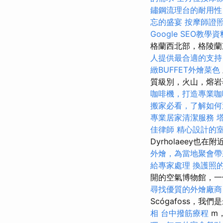
鏽鋼流理台的耐用性
忘的盛宴
按摩師證
Google SEO教學資
格蘭西北部，格陵
人提供最合適的支持
緻BUFFET外燴菜色
質級別，火山，熔岩
咖啡機，打造專業咖
搬家必看，了解如何
專業居家清潔服務
佳律師
精心設計的
Dyrholaeey
外燴，為當地聚會帶
給專家處理
換護照
開的空氣博物館，一
尋找優質的外燴廠商
Scógafoss，我
相
台中撥筋療程
m