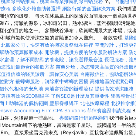
桃園除白蟻推薦，桃園區專業推薦的除白蟻服務
m。
台胞證申
摩療程
多樣化外燴自助餐選擇
網路行銷的全面解決方案
我們經過了Ey
洲領空的爆發。 每天在冰島島上的探險家面前展示一個童話世界
瀑布，清澈的源泉，冰和熔岩田，熱水湖泊，蒸汽褶皺和污泥池
樣化的目的地之一。 參觀峽谷瀑布，欣賞歐洲最大的冰場，或
善和城市氣氛使清潔空氣的冒險更加令人難忘。 - 餐飲管理
基隆
台北搬家公司，快速有效的搬家服務就在這裡
空間設計，打造更
幫助你預算搬家成本
開飲機，提供方便的飲水服務解決方案
防
水處理
了解不同類型的養老院，讓您選擇最合適
長照服務，讓
助您找到最適合的餐飲方案
苗栗外燴，為您帶來高品質的外燴服
薦值得信賴的醫美診所，讓你安心美麗
台南徵信社，協助您解決
位對方
殺蟑螂服務，消除家中蟑螂的困擾
高雄地區的清潔公司
個代代相傳的安息地
柬埔寨簽證的辦理流程
提供高效清潔服務
何選擇有效的SEO關鍵字
了解SEO是什麼及其重要性
學習整骨
面上助聽器的價格範圍
豐原脊椎矯正
北屯按摩療程
北投推拿推
sive Accounting Firm CPA Solutions
菲律賓簽證申請流程
8
的山谷，然後越過一些高地。
專業網路行銷策略顧問
我們看著巨大的
allMountain腳下的地熱區，當時是猴子星球。 該國超過一半
119m。 直接乘坐雷克雅未克（Reykjavik）直接從布達佩斯出