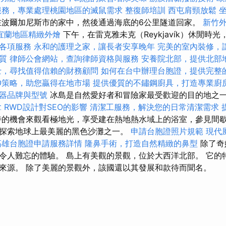
服務，專業處理桃園地區的滅鼠需求
整復師培訓
西屯肩頸放鬆
波爾加尼斯市的家中，然後通過海底的6公里隧道回家。
新竹
宜蘭地區精緻外燴
下午，在雷克雅未克（Reykjavík）休閒時
各項服務
永和的護理之家，讓長者安享晚年
完美的室內裝修，
質
律師公會網站，查詢律師資格與服務
安養院北部，提供北部
士，尋找值得信賴的財務顧問
如何在台中辦理台胞證，提供完整
O策略，助您贏得在地市場
提供優質的不鏽鋼廚具，打造專業廚
器品牌與型號
冰島是自然愛好者和冒險家最受歡迎的目的地之
拿
RWD設計對SEO的影響
清潔工服務，解決您的日常清潔需求
的機會來觀看極地光，享受建在熱地熱水域上的浴室，參見間
探索地球上最美麗的黑色沙灘之一。
申請台胞證照片規範
現代
高雄台胞證申請服務詳情
隆鼻手術，打造自然精緻的鼻型
除了奇
令人難忘的體驗。 島上有美觀的景觀，位於大西洋北部。 它的
來源。 除了美麗的景觀外，該國還以其發展和款待而聞名。