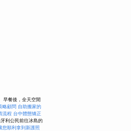
早餐後，全天空閒
策略顧問
自助搬家的
請流程
台中體態矯正
匈牙利公民前往冰島的
讓您順利拿到新護照