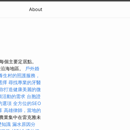
About
於每個主要定居點。
位於沿海地區。
戶外婚
養生村的照護服務，
選擇
尋找專業的牙醫
你打造健康美麗的微
類活動的需求
台胞證
的選項
全方位的SEO
算
高雄律師，當地的
農業集中在雷克雅未
礎知識
漏水原因分