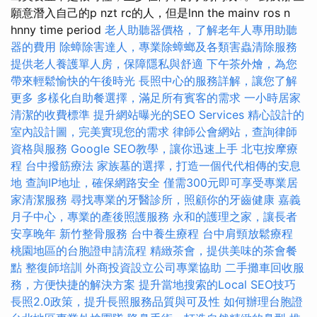
願意潛入自己的p nzt rc的人，但是lnn the mainv ros n
hnny time period
老人助聽器價格，了解老年人專用助聽
器的費用
除蟑除害達人，專業除蟑螂及各類害蟲清除服務
提供老人養護單人房，保障隱私與舒適
下午茶外燴，為您
帶來輕鬆愉快的午後時光
長照中心的服務詳解，讓您了解
更多
多樣化自助餐選擇，滿足所有賓客的需求
一小時居家
清潔的收費標準
提升網站曝光的SEO Services
精心設計的
室內設計圖，完美實現您的需求
律師公會網站，查詢律師
資格與服務
Google SEO教學，讓你迅速上手
北屯按摩療
程
台中撥筋療法
家族墓的選擇，打造一個代代相傳的安息
地
查詢IP地址，確保網路安全
僅需300元即可享受專業居
家清潔服務
尋找專業的牙醫診所，照顧你的牙齒健康
嘉義
月子中心，專業的產後照護服務
永和的護理之家，讓長者
安享晚年
新竹整骨服務
台中養生療程
台中肩頸放鬆療程
桃園地區的台胞證申請流程
精緻茶會，提供美味的茶會餐
點
整復師培訓
外商投資設立公司專業協助
二手攤車回收服
務，方便快捷的解決方案
提升當地搜索的Local SEO技巧
長照2.0政策，提升長照服務品質與可及性
如何辦理台胞證