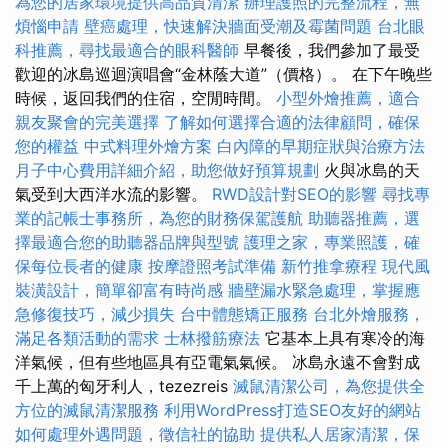
為您的居家環境提供高品質清潔
辦理護照的完整流程，無
煩惱申請
壁癌處理，快速解決牆面受潮及霉菌問題
台北眼
科推薦，尋找最適合的眼科醫師
早餐後，我們參加了最受
歡迎的冰島巡迴演唱會“金林蔭大道”（價格）。 在下午晚些
時候，返回我們的住宿，空閒時間。
小型外燴推薦，適合
親友聚會的完美選擇
了解如何選擇合適的法律顧問，確保
您的權益
中式料理外燴方案
白內障的早期症狀與治療方法
月子中心費用詳細介紹，助您做好預算規劃
火與冰島的天
氣受到大西洋水流的影響。
RWD設計對SEO的影響
尋找專
業的記帳士事務所，為您的財務保駕護航
助聽器推薦，選
擇最適合您的助聽器品牌與型號
護理之家，專業照護，確
保每位長者的健康
按摩證照考試準備
新竹推拿療程
現代風
裝潢設計，簡單卻富有時尚感
牆壁漏水緊急處理，掌握應
急修復技巧，減少損失
台中體態矯正服務
台北外燴服務，
滿足各類活動的需求
士林撥筋療法
它基本上具有寒冷的海
洋氣候，但有些地區具有亞電氣氣候。 冰島永遠不會對成
千上萬的匈牙利人，tezezreis
滅鼠清潔公司，為您提供全
方位的滅鼠清潔服務
利用WordPress打造SEO友好的網站
如何處理外遇問題，徵信社的協助
提供私人居家清潔，保