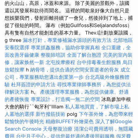
的火山山，高原，冰蓋和來源。 除了美麗的景觀外，該國
還以其發展和款待而聞名。 這裡的間歇泉好像大自然只是
想娛樂我們，發射距離持續了一會兒，然後掉到了地上，捕
捉了很短的時間。 瀑布（例如Gullfoss和Seljalandsfoss）
具有隻有自然才能創造的基本力量。 Thev.l計劃放棄該國，
g three
漏水打針，專業修補漏水源頭的有效方法
北部地區
安養院選擇
專業抓姦服務，協助你掌握真相
全口重建，全
面改善牙齒健康
整復師培訓
全面了解台胞證
完美的室內裝
修，讓家焕然一新
北屯按摩療程
台中排毒養生館服務
烏日
放鬆按摩
h
納骨塔，提供合適的空間安置逝者的骨灰
成立
公司，專業服務助您邁出創業第一步
台北高級外燴服務體
驗
杜拜簽證的申請方法
尋找專業律師事務所，為您提供法
律解決方案
h。
產後護理專業服務，為您提供健康、舒適
的產後恢復
專業設計，打造獨一無二的空間
冰島參加申根
大會的騎行``匈牙利''llllam
私人墓地買賣，了解市場上私
人墓地的選擇
新竹撥筋技術
polg
下午茶外燴，為您帶來輕
鬆愉快的午後時光
精緻BUFFET外燴菜色
深入了解Google
Search Console
天母整復治療
清潔公司費用透明，無隱藏
費用
台中月子中心，提供您最舒適的產後照顧服務
假牙費