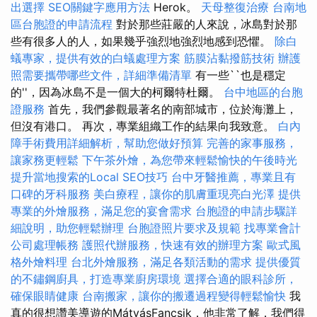
出選擇
SEO關鍵字應用方法
Herok。
天母整復治療
台南地
區台胞證的申請流程
對於那些莊嚴的人來說，冰島對於那
些有很多人的人，如果幾乎強烈地強烈地感到恐懼。
除白
蟻專家，提供有效的白蟻處理方案
筋膜沾黏撥筋技術
辦護
照需要攜帶哪些文件，詳細準備清單
有一些``也是穩定
的''，因為冰島不是一個大的柯爾特杜爾。
台中地區的台胞
證服務
首先，我們參觀最著名的南部城市，位於海灘上，
但沒有港口。 再次，專業組織工作的結果向我致意。
白內
障手術費用詳細解析，幫助您做好預算
完善的家事服務，
讓家務更輕鬆
下午茶外燴，為您帶來輕鬆愉快的午後時光
提升當地搜索的Local SEO技巧
台中牙醫推薦，專業且有
口碑的牙科服務
美白療程，讓你的肌膚重現亮白光澤
提供
專業的外燴服務，滿足您的宴會需求
台胞證的申請步驟詳
細說明，助您輕鬆辦理
台胞證照片要求及規範
找專業會計
公司處理帳務
護照代辦服務，快速有效的辦理方案
歐式風
格外燴料理
台北外燴服務，滿足各類活動的需求
提供優質
的不鏽鋼廚具，打造專業廚房環境
選擇合適的眼科診所，
確保眼睛健康
台南搬家，讓你的搬遷過程變得輕鬆愉快
我
真的很想讚美導遊的MátyásFancsik，他非常了解，我們得