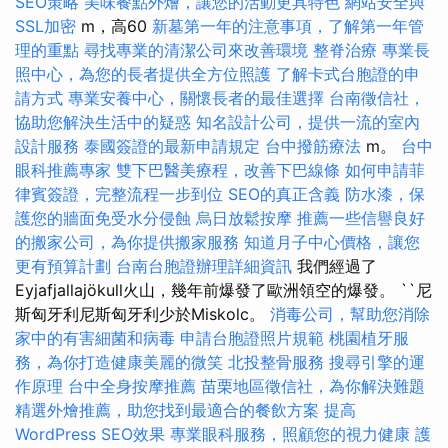
SEO策略
美味餐點外燴，讓您的活動更具特色
網站安全與
SSL加密
m，高60
新墓第一年的注意事項，了解第一年管
理的重點
尋找專業的清潔公司來改善環境
整脊治療
專業長
照中心，為您的長者提供全方位照護
了解卡式台胞證的申
請方式
專業安養中心，關懷長者的最佳選擇
台南徵信社，
協助您解決生活中的疑惑
知名設計公司，提供一流的室內
設計服務
泰國簽證的最新申請規定
台中撥筋療法
m。
台中
眼科推薦專家
雙下巴醫美療程，改善下巴線條
如何申請菲
律賓簽證，完整流程一步到位
SEO的真正含義
防水漆，保
護您的牆面免受水分侵蝕
烏日放鬆按摩
推薦一些信譽良好
的搬家公司，為你提供搬家服務
知道月子中心價格，讓您
更有預算計劃
台南台胞證辦理詳細資訊
我們經過了
Eyjafjallajökull火山，幾年前爆發了歐洲領空的爆發。 ``尼
斯匈牙利尼斯匈牙利少於Miskolc。
消毒公司，幫助您消除
家中的有害細菌和病毒
申請台胞證照片規範
桃園植牙服
務，為你打造健康美麗的微笑
北投整骨服務
搜尋引擎的運
作原理
台中全身按摩推薦
苗栗地區徵信社，為你解決難題
精選外燴推薦，助您找到最適合的餐飲方案
提高
WordPress SEO效果
專業眼科服務，照顧您的視力健康
護