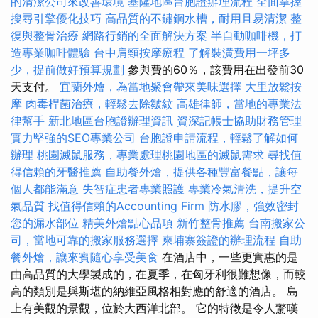
的清潔公司來改善環境
基隆地區台胞證辦理流程
全面掌握
搜尋引擎優化技巧
高品質的不鏽鋼水槽，耐用且易清潔
整
復與整骨治療
網路行銷的全面解決方案
半自動咖啡機，打
造專業咖啡體驗
台中肩頸按摩療程
了解裝潢費用一坪多
少，提前做好預算規劃
參與費的60％，該費用在出發前30
天支付。
宜蘭外燴，為當地聚會帶來美味選擇
大里放鬆按
摩
肉毒桿菌治療，輕鬆去除皺紋
高雄律師，當地的專業法
律幫手
新北地區台胞證辦理資訊
資深記帳士協助財務管理
實力堅強的SEO專業公司
台胞證申請流程，輕鬆了解如何
辦理
桃園滅鼠服務，專業處理桃園地區的滅鼠需求
尋找值
得信賴的牙醫推薦
自助餐外燴，提供各種豐富餐點，讓每
個人都能滿意
失智症患者專業照護
專業冷氣清洗，提升空
氣品質
找值得信賴的Accounting Firm
防水膠，強效密封
您的漏水部位
精美外燴點心品項
新竹整骨推薦
台南搬家公
司，當地可靠的搬家服務選擇
柬埔寨簽證的辦理流程
自助
餐外燴，讓來賓隨心享受美食
在酒店中，一些更實惠的是
由高品質的大學製成的，在夏季，在匈牙利很難想像，而較
高的類別是與斯堪的納維亞風格相對應的舒適的酒店。 島
上有美觀的景觀，位於大西洋北部。 它的特徵是令人驚嘆