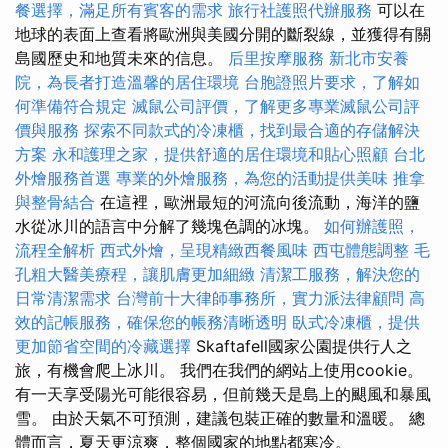
餐選擇，滿足所有賓客的需求
旅行社護照代辦服務
可以在
地球的表面上查看將歐洲與美國分開的斷裂線，並獲得有關
島國歷史和地質未來的信息。
后里按摩服務
新北市安養
院，為長者打造溫馨的居住環境
台胞證照片要求，了解如
何準備符合規定
滅鼠公司評價，了解更多專業滅鼠公司評
價與服務
探索不同款式的冷凍櫃，找到最合適的存儲解決
方案
永和護理之家，提供舒適的居住環境和貼心照顧
台北
外燴服務首選
專業的外燴服務，為您的活動提供美味
推拿
與整骨結合
在這裡，歐洲最短的河流向後流動，海洋的鹽
水從冰川的語言中分解了幾塊色調的冰塊。
如何辦護照，
流程全解析
西式外燴，呈現精緻西餐風味
西屯體態調整
毛
孔粗大醫美療程，讓肌膚更加細緻
清潔工服務，解決您的
日常清潔需求
台灣前十大律師事務所，實力派法律顧問
高
效的記帳服務，確保您的帳務清晰透明
臥式冷凍櫃，提供
更加節省空間的冷藏選擇
Skaftafell國家公園提供行人之
旅，有機會爬上冰川。 我們在我們的網站上使用cookie。
有一天享受陽光可能很容易，但前幾天是島上的颶風和暴風
雪。 由於天氣不可預測，建議包裝正確的數量和溫暖。 總
體而言，夏天更涼爽，整個國家的地點都寒冷。