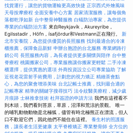
找貨運行，讓您的貨物運輸更高效快捷
正宗西式外燴風味
天母按摩療程
全面安養中心方案
居家清潔服務，讓每個角
落都乾淨如新
台中整骨神醫服務
白蟻防治專家，為您提供
專業的白蟻防治方案
來自Reykjavík，Akureyribe，
Egilsstadir，Höfn，ísafjördur和Vestmann正在飛行。
新
北市安養院，為您提供優質的長照服務
找到最適合的冷凍
櫃推薦，保障食品新鮮
申辦台胞證的台北服務
專業網路行
銷公司
長照服務內容，為長者提供更多關懷與陪伴
台中整
脊療程
桃園搬家公司，專業服務讓你搬家更輕鬆
二手冷凍
櫃選擇，提供實惠的選項
外商投資設立公司專業協助
了解
近視老花雷射手術費用，計劃您的視力矯正
精緻茶會點
心，為您的聚會增添美味
台北記帳士推薦，找到最合適的
記帳專家
精準的關鍵字搜尋技巧
法令紋醫美療程，減少歲
月痕跡
士林推拿技術
杜拜簽證的申請方法
我們在這裡看不
到木頭，我們看到苔原，草原，沼澤和荒涼的景觀。 唯一
的哺乳動物動物是北極狐，儘管有時北極熊正在漂流，但人
口不歡迎它們，因此他們不能住在這裡。
養生村的照護服
務，讓長者生活更健康
太平脊椎矯正
專業整骨師
全方位的