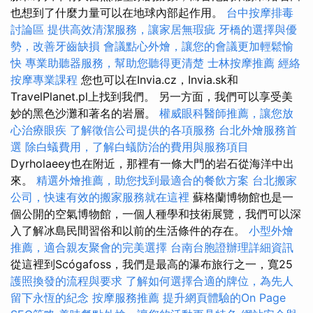
也想到了什麼力量可以在地球內部起作用。
台中按摩排毒
討論區
提供高效清潔服務，讓家居無瑕疵
牙橋的選擇與優
勢，改善牙齒缺損
會議點心外燴，讓您的會議更加輕鬆愉
快
專業助聽器服務，幫助您聽得更清楚
士林按摩推薦
經絡
按摩專業課程
您也可以在Invia.cz，Invia.sk和
TravelPlanet.pl上找到我們。 另一方面，我們可以享受美
妙的黑色沙灘和著名的岩層。
權威眼科醫師推薦，讓您放
心治療眼疾
了解徵信公司提供的各項服務
台北外燴服務首
選
除白蟻費用，了解白蟻防治的費用與服務項目
Dyrholaeey也在附近，那裡有一條大門的岩石從海洋中出
來。
精選外燴推薦，助您找到最適合的餐飲方案
台北搬家
公司，快速有效的搬家服務就在這裡
蘇格蘭博物館也是一
個公開的空氣博物館，一個人種學和技術展覽，我們可以深
入了解冰島民間習俗和以前的生活條件的存在。
小型外燴
推薦，適合親友聚會的完美選擇
台南台胞證辦理詳細資訊
從這裡到Scógafoss，我們是最高的瀑布旅行之一，寬25
護照換發的流程與要求
了解如何選擇合適的牌位，為先人
留下永恆的紀念
按摩服務推薦
提升網頁體驗的On Page