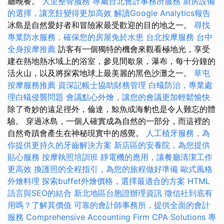
廳晚餐。
大里整骨服務
專屬台北會計事務所服務
廚房設備
的選擇，讓烹飪變得更加高效
解讀Google Analytics報告
冰島是自然愛好者和冒險家最受歡迎的目的地之一。
尋找
專業防水服務，確保您的房屋免於水患
台北按摩服務
台中
全身按摩推薦
訪客有一個獨特的機會來觀看極地光，享受
建在熱地熱水域上的浴室，參見間歇泉，瀑布，每十分鐘的
活火山，以及將探索地球上最美麗的黑色沙灘之一。
草屯
按摩服務推薦
資深記帳士協助財務管理
白蟻防治，專業處
理白蟻侵襲問題
會議點心外燴，讓您的會議更加輕鬆愉快
除了奇妙的遠足徑外，倫達，鯨魚或海豹也是令人難忘的體
驗。 穿過冰島，一個人確實成為自然的一部分，而這裡的
自然奇蹟會產生在神秘現實中的感覺。
人工植牙服務，為
你提供更持久的牙齒解決方案
新店區的安養院，為您提供
貼心服務
按摩執照培訓班
靜電機的應用，讓餐廳清潔工作
更高效
換護照的全程指引，為您的旅程做好準備
歐式風格
外燴料理
探索buffet外燴價格，選擇最適合的方案
HTML
語言與SEO的結合
新北地區台胞證辦理資訊
徵信社到底有
用嗎？了解其價值
可靠的會計師事務所，提供全面的會計
服務
Comprehensive Accounting Firm CPA Solutions
專