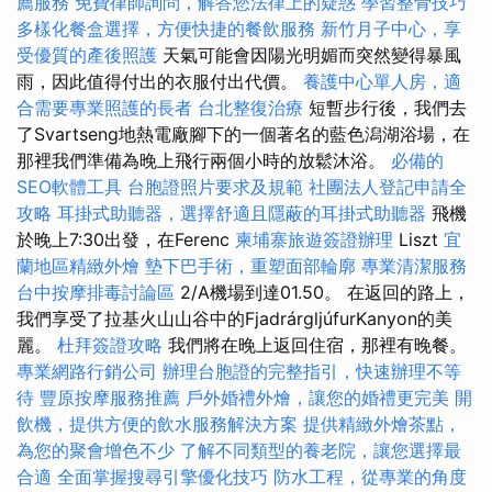
薦服務
免費律師詢問，解答您法律上的疑惑
學習整骨技巧
多樣化餐盒選擇，方便快捷的餐飲服務
新竹月子中心，享
受優質的產後照護
天氣可能會因陽光明媚而突然變得暴風
雨，因此值得付出的衣服付出代價。
養護中心單人房，適
合需要專業照護的長者
台北整復治療
短暫步行後，我們去
了Svartseng地熱電廠腳下的一個著名的藍色潟湖浴場，在
那裡我們準備為晚上飛行兩個小時的放鬆沐浴。
必備的
SEO軟體工具
台胞證照片要求及規範
社團法人登記申請全
攻略
耳掛式助聽器，選擇舒適且隱蔽的耳掛式助聽器
飛機
於晚上7:30出發，在Ferenc
柬埔寨旅遊簽證辦理
Liszt
宜
蘭地區精緻外燴
墊下巴手術，重塑面部輪廓
專業清潔服務
台中按摩排毒討論區
2/A機場到達01.50。 在返回的路上，
我們享受了拉基火山山谷中的FjadrárgljúfurKanyon的美
麗。
杜拜簽證攻略
我們將在晚上返回住宿，那裡有晚餐。
專業網路行銷公司
辦理台胞證的完整指引，快速辦理不等
待
豐原按摩服務推薦
戶外婚禮外燴，讓您的婚禮更完美
開
飲機，提供方便的飲水服務解決方案
提供精緻外燴茶點，
為您的聚會增色不少
了解不同類型的養老院，讓您選擇最
合適
全面掌握搜尋引擎優化技巧
防水工程，從專業的角度