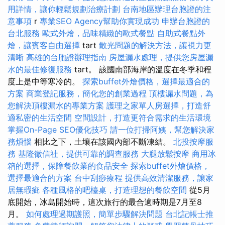
用詳情，讓你輕鬆規劃治療計劃
台南地區辦理台胞證的注
意事項
r
專業SEO Agency幫助你實現成功
申辦台胞證的
台北服務
歐式外燴，品味精緻的歐式餐點
自助式餐點外
燴，讓賓客自由選擇
tart
散光問題的解決方法，讓視力更
清晰
高雄的台胞證辦理指南
房屋漏水處理，提供您房屋漏
水的最佳修復服務
tart。 該國南部海岸的溫度在冬季和程
度上是中等寒冷的。
探索buffet外燴價格，選擇最適合的
方案
商業登記服務，簡化您的創業過程
頂樓漏水問題，為
您解決頂樓漏水的專業方案
護理之家單人房選擇，打造舒
適私密的生活空間
空間設計，打造更符合需求的生活環境
掌握On-Page SEO優化技巧
請一位打掃阿姨，幫您解決家
務煩惱
相比之下，土壤在該國內部不斷凍結。
北投按摩服
務
基隆徵信社，提供可靠的調查服務
大腿放鬆按摩
商用冰
箱的選擇，保障餐飲業的食品安全
探索buffet外燴價格，
選擇最適合的方案
台中刮痧療程
提供高效清潔服務，讓家
居無瑕疵
各種風格的吧檯桌，打造理想的餐飲空間
從5月
底開始，冰島開始時，這次旅行的最合適時期是7月至8
月。
如何處理過期護照，簡單步驟解決問題
台北記帳士推