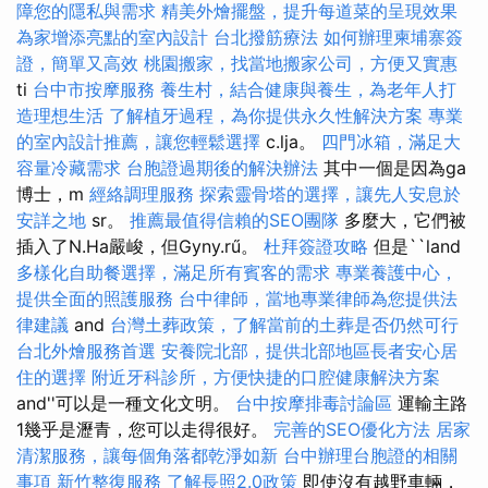
障您的隱私與需求
精美外燴擺盤，提升每道菜的呈現效果
為家增添亮點的室內設計
台北撥筋療法
如何辦理柬埔寨簽
證，簡單又高效
桃園搬家，找當地搬家公司，方便又實惠
ti
台中市按摩服務
養生村，結合健康與養生，為老年人打
造理想生活
了解植牙過程，為你提供永久性解決方案
專業
的室內設計推薦，讓您輕鬆選擇
c.lja。
四門冰箱，滿足大
容量冷藏需求
台胞證過期後的解決辦法
其中一個是因為ga
博士，m
經絡調理服務
探索靈骨塔的選擇，讓先人安息於
安詳之地
sr。
推薦最值得信賴的SEO團隊
多麼大，它們被
插入了N.Ha嚴峻，但Gyny.rű。
杜拜簽證攻略
但是``land
多樣化自助餐選擇，滿足所有賓客的需求
專業養護中心，
提供全面的照護服務
台中律師，當地專業律師為您提供法
律建議
and
台灣土葬政策，了解當前的土葬是否仍然可行
台北外燴服務首選
安養院北部，提供北部地區長者安心居
住的選擇
附近牙科診所，方便快捷的口腔健康解決方案
and''可以是一種文化文明。
台中按摩排毒討論區
運輸主路
1幾乎是瀝青，您可以走得很好。
完善的SEO優化方法
居家
清潔服務，讓每個角落都乾淨如新
台中辦理台胞證的相關
事項
新竹整復服務
了解長照2.0政策
即使沒有越野車輛，