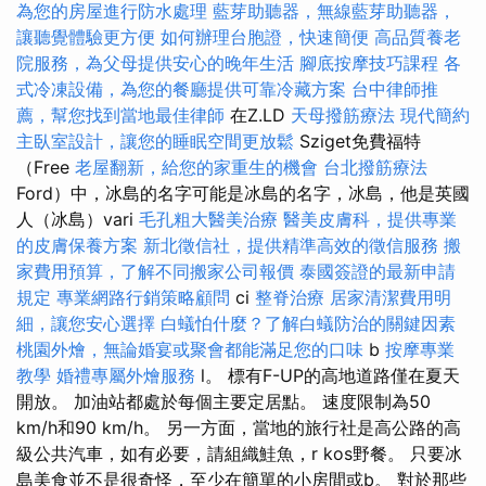
為您的房屋進行防水處理
藍芽助聽器，無線藍芽助聽器，
讓聽覺體驗更方便
如何辦理台胞證，快速簡便
高品質養老
院服務，為父母提供安心的晚年生活
腳底按摩技巧課程
各
式冷凍設備，為您的餐廳提供可靠冷藏方案
台中律師推
薦，幫您找到當地最佳律師
在Z.LD
天母撥筋療法
現代簡約
主臥室設計，讓您的睡眠空間更放鬆
Sziget免費福特
（Free
老屋翻新，給您的家重生的機會
台北撥筋療法
Ford）中，冰島的名字可能是冰島的名字，冰島，他是英國
人（冰島）vari
毛孔粗大醫美治療
醫美皮膚科，提供專業
的皮膚保養方案
新北徵信社，提供精準高效的徵信服務
搬
家費用預算，了解不同搬家公司報價
泰國簽證的最新申請
規定
專業網路行銷策略顧問
ci
整脊治療
居家清潔費用明
細，讓您安心選擇
白蟻怕什麼？了解白蟻防治的關鍵因素
桃園外燴，無論婚宴或聚會都能滿足您的口味
b
按摩專業
教學
婚禮專屬外燴服務
l。 標有F-UP的高地道路僅在夏天
開放。 加油站都處於每個主要定居點。 速度限制為50
km/h和90 km/h。 另一方面，當地的旅行社是高公路的高
級公共汽車，如有必要，請組織鮭魚，r kos野餐。 只要冰
島美食並不是很奇怪，至少在簡單的小房間或b。 對於那些