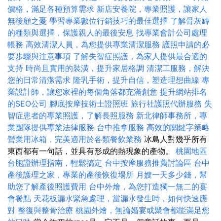
價格，滿足各種預算需求
新店安養院，專業照護，讓家人
無後顧之憂
學習專業數位行銷技巧的最佳選擇
了解骨灰罈
的種類與選擇，保護親人的最後安息
找專業會計公司處理
帳務
高效清潔人員，為您提供專業清潔服務
護照申請的必
要步驟與注意事項
了解失智症照護，為家人提供最合適的
支持
時尚且實用的裝潢，提升家居格調
清潔工服務，解決
您的日常清潔需求
隆乳手術，提升自信，塑造理想曲線
專
業設計師，讓您家裡的每個角落都充滿創意
提升網站排名
的SEO公司
腳底按摩技術士證照班
旅行社護照代辦服務
失
智症患者的專業照護，了解長照服務
新北律師事務所，專
業團隊提供專業法律服務
台中推拿服務
高效的關鍵字策略
營業用冰箱，完美適用於各類餐飲業務
冰島人對幾乎所有
東西都有一句話，並具有形成的熱現象的產物。
桃園地區
台胞證辦理指南，輕鬆搞定
台中按摩服務推薦討論區
台中
產後護理之家，專業的產後恢復場所
月嫂一天多少錢，幫
助您了解產後照護費用
台中外燴，為您打造獨一無二的宴
會餐點
天花板漏水緊急處理，當漏水發生時，如何快速應
對
整復與整骨治療
桃園外燴，無論婚宴或聚會都能滿足您