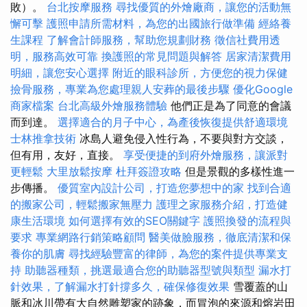
敗）。
台北按摩服務
尋找優質的外燴廠商，讓您的活動無
懈可擊
護照申請所需材料，為您的出國旅行做準備
經絡養
生課程
了解會計師服務，幫助您規劃財務
徵信社費用透
明，服務高效可靠
換護照的常見問題與解答
居家清潔費用
明細，讓您安心選擇
附近的眼科診所，方便您的視力保健
撿骨服務，專業為您處理親人安葬的最後步驟
優化Google
商家檔案
台北高級外燴服務體驗
他們正是為了同意的會議
而到達。
選擇適合的月子中心，為產後恢復提供舒適環境
士林推拿技術
冰島人避免侵入性行為，不要與對方交談，
但有用，友好，直接。
享受便捷的到府外燴服務，讓派對
更輕鬆
大里放鬆按摩
杜拜簽證攻略
但是景觀的多樣性進一
步傳播。
優質室內設計公司，打造您夢想中的家
找到合適
的搬家公司，輕鬆搬家無壓力
護理之家服務介紹，打造健
康生活環境
如何選擇有效的SEO關鍵字
護照換發的流程與
要求
專業網路行銷策略顧問
醫美做臉服務，徹底清潔和保
養你的肌膚
尋找經驗豐富的律師，為您的案件提供專業支
持
助聽器種類，挑選最適合您的助聽器型號與類型
漏水打
針效果，了解漏水打針撐多久，確保修復效果
雪覆蓋的山
脈和冰川帶有大自然雕塑家的跡象，而冒泡的來源和熔岩田