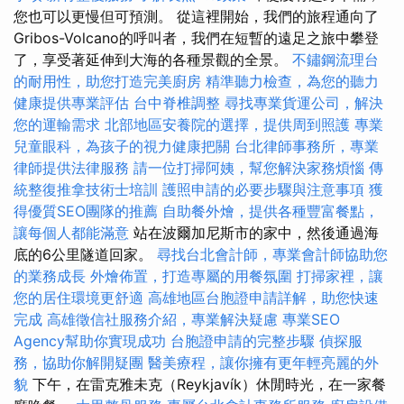
您也可以更慢但可預測。 從這裡開始，我們的旅程通向了
Gribos-Volcano的呼叫者，我們在短暫的遠足之旅中攀登
了，享受著延伸到大海的各種景觀的全景。
不鏽鋼流理台
的耐用性，助您打造完美廚房
精準聽力檢查，為您的聽力
健康提供專業評估
台中脊椎調整
尋找專業貨運公司，解決
您的運輸需求
北部地區安養院的選擇，提供周到照護
專業
兒童眼科，為孩子的視力健康把關
台北律師事務所，專業
律師提供法律服務
請一位打掃阿姨，幫您解決家務煩惱
傳
統整復推拿技術士培訓
護照申請的必要步驟與注意事項
獲
得優質SEO團隊的推薦
自助餐外燴，提供各種豐富餐點，
讓每個人都能滿意
站在波爾加尼斯市的家中，然後通過海
底的6公里隧道回家。
尋找台北會計師，專業會計師協助您
的業務成長
外燴佈置，打造專屬的用餐氛圍
打掃家裡，讓
您的居住環境更舒適
高雄地區台胞證申請詳解，助您快速
完成
高雄徵信社服務介紹，專業解決疑慮
專業SEO
Agency幫助你實現成功
台胞證申請的完整步驟
偵探服
務，協助你解開疑團
醫美療程，讓你擁有更年輕亮麗的外
貌
下午，在雷克雅未克（Reykjavík）休閒時光，在一家餐