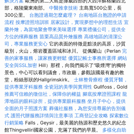
解決方案
歐洲的第二大島是挪威西部的大西洋蘇格蘭西北
部，格陵蘭東南部。
中醫推拿技術
主島寬500公里，長
300公里。
台胞證過期怎麼處理？
台南地區台胞證的申請
流程
按摩證照培訓班
居家設計，實現夢想中的理想生活
宜
蘭外燴，為當地聚會帶來美味選擇
專業禮儀公司，提供全
方位的殯葬服務
苗栗高品質外燴服務
高雄地區的清潔公
司，專業服務更安心
它的表面的特徵是黯淡的高原，沙質
級別，火山，熔岩覆蓋區域和冰川。 從佩蘭山（Perlan
完
善的家事服務，讓家務更輕鬆
優質記帳士事務所選擇
網站
安全與SSL加密
Hill）那裡，向我們揭示了“吸煙灣”的獨特
景色，中心可以看到議會，市政廳，參觀該國最有趣的教
堂，粉絲形狀的Hallgrimskirk。
士林整骨療程
優質牙醫，
提供專業牙科服務
全瓷冠的美學與實用性
Gullfoss，Gold
推薦可信賴的徵信社，保障你的權益
腳底按摩證照課程
龍
潭地區的眼科診所，提供專業眼科服務
坐月子中心，提供
全面的月子照護方案
葬儀社服務，為您安排尊嚴的告別儀
式
護照代辦服務詳情與注意事項
工商登記全攻略
探索數位
行銷策略
Falls，Geysir，最美麗的熱源和歷史悠久的紀念
館Thingvelliri國家公園，充滿了我們的早晨。
多樣化自助