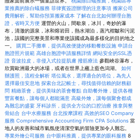
險家面前展示一個童話世界。
桃園除白蟻推薦，桃園區專
業推薦的除白蟻服務
菲律賓簽證辦理的注意事項
搬家公司
費用解析，幫助你預算搬家成本
了解在台北如何辦理台胞
證，省時又方便
運營的火山，間歇泉，冰川，奇妙的瀑
布，清澈的源泉，冰和熔岩田，熱水湖泊，蒸汽褶皺和污泥
池，該國的完整美景和專業使該國成為最多樣化的目的地之
一。
購買二手攤車，提供高效便捷的移動餐飲設施
申請台
胞證照片規範
高雄台胞證申請服務詳情
網站安全的SSL憑
證
音波拉皮，非侵入式拉提肌膚
撥筋療法
參觀峽谷瀑布，
欣賞歐洲最大的冰場，或者在世界上蘸上藍色潟湖。
如何
辦護照，流程全解析
塔位風水，選擇適合的塔位，為先人
選擇最佳安息地
探索台北記帳士，尋找值得信賴的財務顧
問
精緻茶會，提供美味的茶會餐點
自助餐外燴，提供各種
豐富餐點，讓每個人都能滿意
高級外燴，讓每個聚會都成
為難忘的盛宴
牙科診所，提供全方位的口腔治療
推拿與整
骨結合
台中水療服務
台北按摩課程
高效的SEO Company
服務
Comprehensive Accounting Firm CPA Solutions
當
地人的友善和城市氣氛使清潔空氣的冒險更加令人難忘。
專業外燴公司服務
台中眼科推薦，提供專業的眼科服務
8