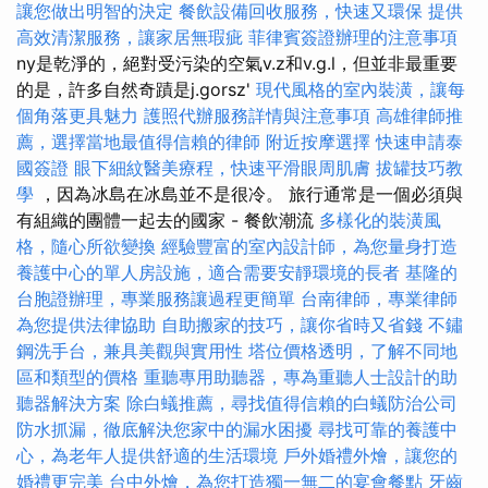
讓您做出明智的決定
餐飲設備回收服務，快速又環保
提供
高效清潔服務，讓家居無瑕疵
菲律賓簽證辦理的注意事項
ny是乾淨的，絕對受污染的空氣v.z和v.g.l，但並非最重要
的是，許多自然奇蹟是j.gorsz'
現代風格的室內裝潢，讓每
個角落更具魅力
護照代辦服務詳情與注意事項
高雄律師推
薦，選擇當地最值得信賴的律師
附近按摩選擇
快速申請泰
國簽證
眼下細紋醫美療程，快速平滑眼周肌膚
拔罐技巧教
學
，因為冰島在冰島並不是很冷。 旅行通常是一個必須與
有組織的團體一起去的國家 - 餐飲潮流
多樣化的裝潢風
格，隨心所欲變換
經驗豐富的室內設計師，為您量身打造
養護中心的單人房設施，適合需要安靜環境的長者
基隆的
台胞證辦理，專業服務讓過程更簡單
台南律師，專業律師
為您提供法律協助
自助搬家的技巧，讓你省時又省錢
不鏽
鋼洗手台，兼具美觀與實用性
塔位價格透明，了解不同地
區和類型的價格
重聽專用助聽器，專為重聽人士設計的助
聽器解決方案
除白蟻推薦，尋找值得信賴的白蟻防治公司
防水抓漏，徹底解決您家中的漏水困擾
尋找可靠的養護中
心，為老年人提供舒適的生活環境
戶外婚禮外燴，讓您的
婚禮更完美
台中外燴，為您打造獨一無二的宴會餐點
牙齒