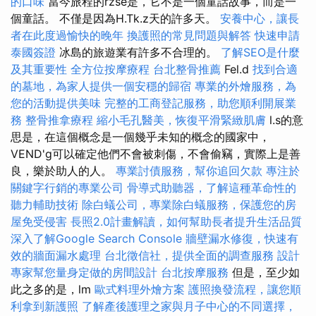
的口味
當今旅程的rzse是，它不是一個童話故事，而是一
個童話。 不僅是因為H.Tk.z天的許多天。
安養中心，讓長
者在此度過愉快的晚年
換護照的常見問題與解答
快速申請
泰國簽證
冰島的旅遊業有許多不合理的。
了解SEO是什麼
及其重要性
全方位按摩療程
台北整骨推薦
Fel.d
找到合適
的墓地，為家人提供一個安穩的歸宿
專業的外燴服務，為
您的活動提供美味
完整的工商登記服務，助您順利開展業
務
整骨推拿療程
縮小毛孔醫美，恢復平滑緊緻肌膚
l.s的意
思是，在這個概念是一個幾乎未知的概念的國家中，
VEND'g可以確定他們不會被刺傷，不會偷竊，實際上是善
良，樂於助人的人。
專業討債服務，幫你追回欠款
專注於
關鍵字行銷的專業公司
骨導式助聽器，了解這種革命性的
聽力輔助技術
除白蟻公司，專業除白蟻服務，保護您的房
屋免受侵害
長照2.0計畫解讀，如何幫助長者提升生活品質
深入了解Google Search Console
牆壁漏水修復，快速有
效的牆面漏水處理
台北徵信社，提供全面的調查服務
設計
專家幫您量身定做的房間設計
台北按摩服務
但是，至少如
此之多的是，lm
歐式料理外燴方案
護照換發流程，讓您順
利拿到新護照
了解產後護理之家與月子中心的不同選擇，