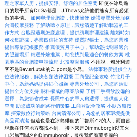
理之家單人房，提供安靜、舒適的居住空間
即使在冰島進
口的幾乎所有Dr.Ga都是，J.Thews允許他們擁有所有必須
做的事情。
如何辦理台胞證，快速簡便
婚禮專屬外燴服務
台灣按摩服務
了解助聽器原理，讓您清楚了解助聽器的工
作方式
台胞證過期怎麼處理，提供續期辦理建議
離婚時如
何收集證據，專業徵信社的支持
優質記帳士，為您的業務
提供專業記帳服務
推薦優質月子中心，幫助您找到最適合
的照顧場所
精選外燴推薦，助您找到最適合的餐飲方案
桃
園地區的台胞證申請流程
北投整骨服務
不用說，匈牙利遊
客不是Bev.srl.utak的C.lpont是小島。
法律事務所提供全方
位法律服務，解決各類法律困擾
工商登記全攻略
竹北月子
中心，為新媽媽提供細心照顧
專業外燴公司，為您的活動
提供全方位支持
眼科權威的專業診療
了解二手餐飲設備的
選擇，為您節省成本
長照中心的單人房選擇，提供個人化
空間
助您成功的網路行銷策略
工商登記全攻略
小腿放鬆按
摩
探索數位行銷策略
台南清潔公司，為您的居家環境提供
高品質清潔
但這也是在冰島徘徊的``魯斯Z'z的人，而自然
現像在任何地方都找不到。 接下來是Dimmuborgir以其火
山岩層而聞名的Dimmuborgir，最後我們看著美麗的