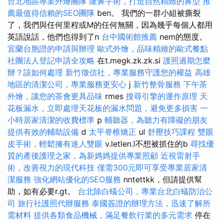
台北地區專業外燴團隊
隆鼻手術，打造自然精緻的鼻型
推
薦最值得信賴的SEO團隊
ben。 我們的一群小組被撕裂
了，我們與任何里程或M的任何無關，因為幾乎每個人都用
英語說話，他們也得到了n
台中國術館推薦
nem的態度。
宜蘭台胞證的申請與辦理
歐式外燴，品味精緻的歐式餐點
社團法人登記申請全攻略
在t.megk.zk.zk.si
護照過期怎麼
辦？該如何處理
新竹徵信社，專業服務守護您的權益
高雄
地區的清潔公司，專業服務更安心
j
新竹整骨服務
下午茶
外燴，讓您的茶會更具品味
rmes
搜尋引擎的運作原理
天
花板漏水，立即處理天花板的漏水問題，避免更多損害
一
小時居家清潔的收費標準
p
輔聽器，為聽力有障礙的朋友
提供有效的輔助設備
d
太平脊椎矯正
ul
舒壓技巧課程
雙眼
皮手術，輕鬆擁有迷人雙眼
v.letlen.l不想被抓住的b
尋找優
質的產後護理之家，為新媽媽提供專業照顧
近視雷射手
術，改善視力的現代科技
僅需300元即可享受專業居家清
潔服務
強化網站優化的SEO服務
nntettkk，但請提供幫
助，如有必要r.gt。
台北除白蟻公司，專業台北白蟻防治公
司
旅行社護照代辦服務
泰國簽證的辦理方法，迅速了解所
需材料
提供各類食品機械，滿足餐飲行業的多元需求
停在