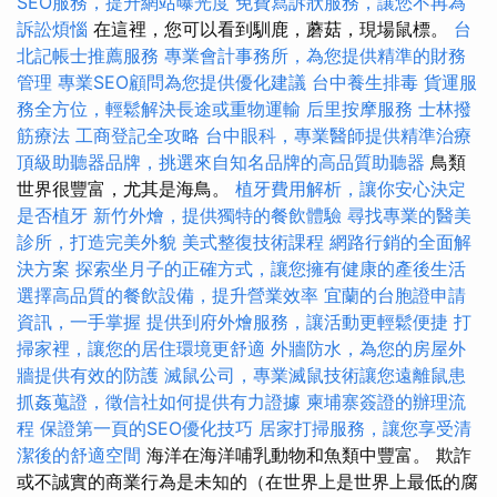
SEO服務，提升網站曝光度
免費寫訴狀服務，讓您不再為
訴訟煩惱
在這裡，您可以看到馴鹿，蘑菇，現場鼠標。
台
北記帳士推薦服務
專業會計事務所，為您提供精準的財務
管理
專業SEO顧問為您提供優化建議
台中養生排毒
貨運服
務全方位，輕鬆解決長途或重物運輸
后里按摩服務
士林撥
筋療法
工商登記全攻略
台中眼科，專業醫師提供精準治療
頂級助聽器品牌，挑選來自知名品牌的高品質助聽器
鳥類
世界很豐富，尤其是海鳥。
植牙費用解析，讓你安心決定
是否植牙
新竹外燴，提供獨特的餐飲體驗
尋找專業的醫美
診所，打造完美外貌
美式整復技術課程
網路行銷的全面解
決方案
探索坐月子的正確方式，讓您擁有健康的產後生活
選擇高品質的餐飲設備，提升營業效率
宜蘭的台胞證申請
資訊，一手掌握
提供到府外燴服務，讓活動更輕鬆便捷
打
掃家裡，讓您的居住環境更舒適
外牆防水，為您的房屋外
牆提供有效的防護
滅鼠公司，專業滅鼠技術讓您遠離鼠患
抓姦蒐證，徵信社如何提供有力證據
柬埔寨簽證的辦理流
程
保證第一頁的SEO優化技巧
居家打掃服務，讓您享受清
潔後的舒適空間
海洋在海洋哺乳動物和魚類中豐富。 欺詐
或不誠實的商業行為是未知的（在世界上是世界上最低的腐