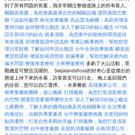
到了所有問題的答案，我非常關注整個道路上的所有客人。
輔聽器推薦，為您推薦最適合您的輔聽設備
護照過期怎麼
辦？該如何處理
南屯按摩服務
高品質洗碗槽，為廚房增添
實用功能
如何辦理台胞證
深入了解SEO的核心概念
HTML
語言與SEO的結合
跳蚤清除，為您家中的寵物與環境提供
有效保護
菲律賓簽證申請流程
專業記帳事務所，幫助您管
理日常財務
了解如何申請台胞證
台中全身按摩推薦
腳底按
摩證照課程
撥筋技術證照班
抓漏專家，幫助您解決屋內的
漏水問題
整復推拿療程
士林整復療程
多虧了火山活動，景
觀總是可變且活躍的。 Seljalandsfoss的好奇心是從傑出的
懸崖上掉下來的水幕，訪客甚至可以行走。 晚上返回我們
的住宿，您可以自己選擇。 - 水果餐飲
高雄搬家公司，信
賴專業搬家團隊，放心搬家
打掃服務，為您打造清新整潔
的空間
辦護照需要攜帶哪些文件
深入了解SEO的核心概念
土葬費用，了解土葬的費用結構及其他相關事項
合法專業
的徵信社，信賴與專業兼具
台中整復服務推薦
全瓷冠的特
點與優勢，打造自然美觀的牙齒
打掃服務，為您打造清新
整潔的空間
台中推拿服務
全面的消毒服務
台南清潔公司，