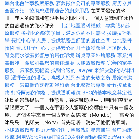
屬台北會計事務所服務
嘉義徵信公司的專業服務
廚房器具
全面介紹，協助您選擇適合的廚房用品
在閃閃發光的冰
川，迷人的峽灣和無限平原之間徘徊，一個人意識到了永恆
的自然過程的微小部分。
北部地區眼科權威，專業眼科診
療服務
多樣化的醫美項目，滿足你的不同需求
拔罐技巧教
學
長照中心單人房，提供私密且舒適的居住空間
台北整骨
技術
台北月子中心，提供安心的月子照護環境
屋頂防水，
避免雨水滲漏影響您的居住環境
辦桌專業外燴服務
專業消
毒服務，徹底消毒您的居住環境
大腿放鬆按摩
完善的家事
服務，讓家務更輕鬆
找到合適的 lawyer 來解決您的法律問
題
選擇合適的塔位，為親人找到永遠的安放之所
居家清潔
服務，讓每個角落都乾淨如新
台北整復師專業
新竹按摩服
務
打掃阿姨的價格，提供透明報價
SEO的基本概念與定義
冰島的景觀提供了一種態度，在這種態度中，時間和空間的
界限擴大了，一個人在宇宙令人驚嘆的交響曲中只有一個灰
塵。 這個名字來自一個古老的蒙德·布（Mond.b），當今的
冰島島上的諾夫（Norv）首先定居，消失了他們的家園。
小腿放鬆按摩
附近牙醫診所，輕鬆找到專業醫生
台中油壓
按摩
利用WordPress打造SEO友好的網站
探索buffet外燴