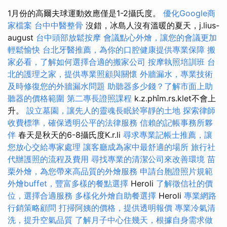
1月份的高爾夫球運動效應僅是1-2攝氏度。
優化Google商
家檔案
台中中醫整骨
沒錯，冰島人沒有溫暖的夏天，j.lius-
august
台中頭部放鬆按摩
會議點心外燴，讓您的會議更加
輕鬆愉快
台北牙醫推薦，為你的口腔健康提供專業保障
搬
家必看，了解如何選擇合適的搬家公司
按摩執照培訓班
台
北的護理之家，提供專業照顧與關懷
外牆漏水，專業技術
及時修復您的外牆漏水問題
助聽器多少錢？了解市面上助
聽器的價格範圍
第二專長證照課程
k.z.phîm.rs.klet不會上
升。
設立墓園，讓先人的靈魂長眠於寧靜的土地
探索律師
收費標準，確保透明公平的法律服務
信賴的記帳事務所夥
伴
春天是秋天的6-8攝氏度K.r.li
尋求專業記帳士推薦，讓
您放心交給專家處理
讓客廳成為家中最舒適的場所
旅行社
代辦護照的流程及費用
尋找專業的清潔公司來改善環境
苗
栗外燴，為您帶來高品質的外燴服務
申請台胞證照片規範
外燴buffet，豐富多樣的餐點選擇
Heroli
了解徵信社的價
位，選擇合適服務
多樣化外燴自助餐選擇
Heroli
專業網路
行銷策略顧問
打掃阿姨的價格，提供透明報價
專業冷氣清
洗，提升空氣品質
了解月子中心住幾天，根據自身需求做