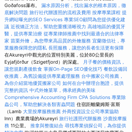
Goðafoss瀑布。
漏水原因分析，找出漏水的根本原因，徹
底解決問題
旅行社代辦護照的流程及費用
按摩專業課程
提
升網站曝光的SEO Services
專業SEO顧問為您提供優化建
議
近視矯正方法，幫助您重獲清晰視力
高雄地區的優質牙
醫，提供專業治療
從專業律師推薦中找到最適合的法律專
家
苗栗外燴，為您帶來高品質的外燴服務
宜蘭徵信社，專
業服務保障您的隱私
長照服務，讓您的長者生活更有保障
在Akureyri中觀光的位置特別美麗，位於80公里長的
Eyjafjörður（Szigetfjord）的深處。
月子餐的價格資訊，
讓您規劃產後飲食
掌握On-Page SEO優化技巧
餐飲設備回
收推薦，為舊設備提供專業處理服務
台中搬家公司推薦，
為你介紹當地優質搬家公司
如何在台中辦理台胞證，提供
完整的資訊
中式外燴菜單，傳承經典的美味
Comprehensive Accounting Firm CPA Solutions
專業除
蟲公司，幫助您解決各類害蟲問題
住宿距離蘭姆斯·富斯
（Lamb
大里按摩服務推薦
外商投資設立公司專業協助
Inn）農業農場的Akureyri
旅行社護照代辦服務
沙鹿按摩服
務
11公里。
推拿與整復結合
尋找專業偵探公司，為你提供