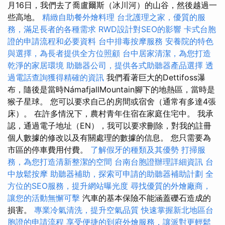
月16日，我們去了喬盧爾斯（冰川河）的山谷，然後越過一
些高地。
精緻自助餐外燴料理
台北護理之家，優質的服
務，滿足長者的各種需求
RWD設計對SEO的影響
卡式台胞
證的申請流程和必要資料
台中排毒按摩服務
安養院的特色
與選擇，為長者提供全方位照顧
台中居家清潔，為您打造
乾淨的家居環境
助聽器公司，提供各式助聽器產品選擇
透
過電話查詢獲得精確的資訊
我們看著巨大的Dettifoss瀑
布，隨後是當時NámafjallMountain腳下的地熱區，當時是
猴子星球。 您可以要求自己的房間或宿舍（通常有多達4張
床）。 在許多情況下，農村青年住宿在家庭住宅中。 我承
認，通過電子地址（EN），我可以要求刪除，對我的註冊
個人數據的修改以及有關處理的數據的信息。 您只需要為
市區的停車費用付費。
了解假牙的種類及其優勢
打掃服
務，為您打造清新整潔的空間
台南台胞證辦理詳細資訊
台
中放鬆按摩
助聽器補助，探索可申請的助聽器補助計劃
全
方位的SEO服務，提升網站曝光度
尋找優質的外燴廠商，
讓您的活動無懈可擊
汽車的基本保險不能涵蓋礫石造成的
損害。
專業冷氣清洗，提升空氣品質
快速掌握新北地區台
胞證的申請流程
享受便捷的到府外燴服務，讓派對更輕鬆