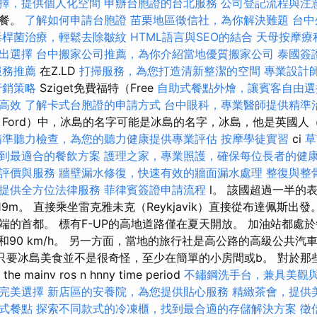
擇，提供個人化空間
申辦台胞證的台北服務
公司登記流程與注
晚餐。
了解如何申請台胞證
苗栗地區徵信社，為你解決難題
台中
毒桿菌治療，輕鬆去除皺紋
HTML語言與SEO的結合
天母按摩療
出選擇
台中搬家公司推薦，為你介紹當地優質搬家公司
泰國簽
服務推薦
在Z.LD
打掃服務，為您打造清新整潔的空間
專業設計
行銷策略
Sziget免費福特（Free
自助式餐點外燴，讓賓客自由選
高效
了解卡式台胞證的申請方式
台中眼科，專業醫師提供精準
Ford）中，冰島的名字可能是冰島的名字，冰島，他是英國人（冰
精準聽力檢查，為您的聽力健康提供專業評估
按摩學徒實習
ci
草
到最適合的餐飲方案
護理之家，專業照護，確保每位長者的健
評價與服務
牆壁漏水修復，快速有效的牆面漏水處理
整復與整
提供全方位法律服務
菲律賓簽證申請流程
l。 該國超過一半的
119m。 直接乘坐雷克雅未克（Reykjavik）直接從布達佩斯出
端的首都。 標有F-UP的高地道路僅在夏天開放。 加油站都處
/h和90 km/h。 另一方面，當地的旅行社是高公路的高級公共
。 只要冰島美食並不是很奇怪，至少在簡單的小房間或b。 對於那
he mainv ros n hnny time period
不鏽鋼洗手台，兼具美觀
完美選擇
新店區的安養院，為您提供貼心服務
精緻茶會，提供
式餐點
探索不同款式的冷凍櫃，找到最合適的存儲解決方案
徵