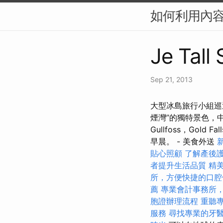
如何利用內容
Je Tall
Sep 21, 2013
大型冰島旅行小組巡迴賽
煙灣”的獨特景色，中
Gullfoss，Gold
早晨。 - 美食外送
貼心照顧
了解產後
者提升生活品質
精
所，方便快捷的口腔
薦
專業會計事務所
胞證辦理流程
重聽
服務
尋找專業的牙