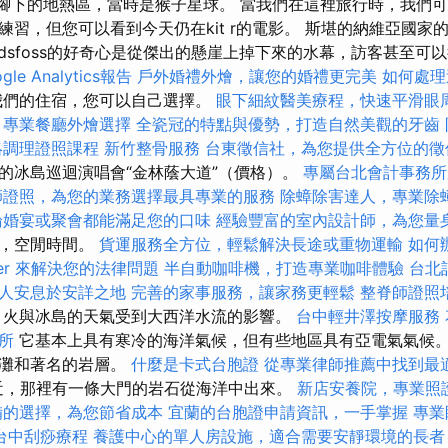
ountain腳下的地熱區，當時是猴子星球。 當我們在這裡旅行時，我
練習，但您可以看到今天仍在kit r的電影。 斯堪的納維亞國家
alandsfoss的好奇心是從傑出的懸崖上掉下來的水幕，訪客甚至可
le Analytics報告
戶外婚禮外燴，讓您的婚禮更完美
如何處理
我們的住宿，您可以自己選擇。
眼下細紋醫美療程，快速平滑眼
專業餐廳外燴選擇
全瓷冠的特點與優勢，打造自然美觀的牙齒
絡調理證照課程
新竹整骨服務
台東徵信社，為您提供全方位的徵
的冰島巡迴演唱會“金林蔭大道”（價格）。
專屬台北會計事務所
師證照，為您的業務選擇最具專業的服務
除蟑除害達人，專業除
論婚宴或聚會都能滿足您的口味
經驗豐富的室內設計師，為您量
宿，空閒時間。
貨運服務全方位，輕鬆解決長途或重物運輸
如何
yer 來解決您的法律問題
半自動咖啡機，打造專業咖啡體驗
台北
人安息於安詳之地
完善的家事服務，讓家務更輕鬆
整脊師證照
火與冰島的天氣受到大西洋水流的影響。
台中輕井澤按摩服務
所
它基本上具有寒冷的海洋氣候，但有些地區具有亞電氣氣候。
沙灘和著名的岩層。
什麼是卡式台胞證
從專業律師推薦中找到最
也在附近，那裡有一條大門的岩石從海洋中出來。
新店安養院，專業照
備的選擇，為您節省成本
宜蘭的台胞證申請資訊，一手掌握
專業
台中刮痧療程
養護中心的單人房設施，適合需要安靜環境的長者