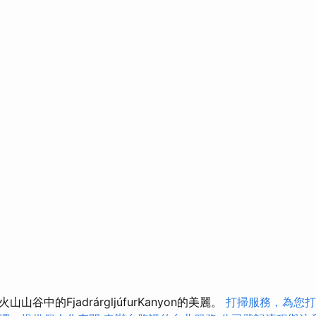
谷中的FjadrárgljúfurKanyon的美麗。
打掃服務，為您打