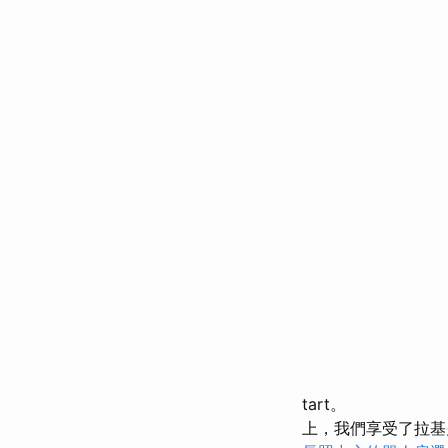
tart。
上，我們享受了拉基火山山