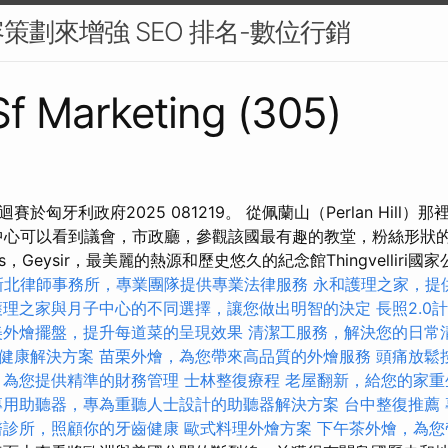
策劃來增強 SEO 排名-數位行銷
 Sf Marketing (305)
於匈牙利政府2025 081219。 從佩蘭山（Perlan Hill）
心可以看到議會，市政廳，參觀該國最有趣的教堂，粉絲形狀的Hallg
 Falls，Geysir，最美麗的熱源和歷史悠久的紀念館Thingvelli
新北律師事務所，專業團隊提供專業法律服務
永和護理之家，提
護理之家與月子中心的不同選擇，讓您做出明智的決定
長照2.0
美外燴擺盤，提升每道菜的呈現效果
清潔工服務，解決您的日常
健康解決方案
苗栗外燴，為您帶來高品質的外燴服務
頭痛放鬆
，為您提供精準的財務管理
士林整復療程
老屋翻新，給您的家重
專用助聽器，專為重聽人士設計的助聽器解決方案
台中整復推薦
醫診所，照顧你的牙齒健康
歐式料理外燴方案
下午茶外燴，為您