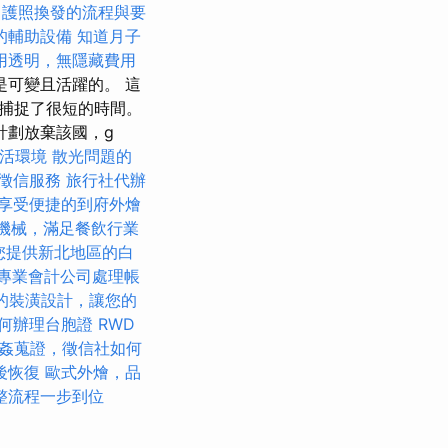
護照換發的流程與要
的輔助設備
知道月子
用透明，無隱藏費用
是可變且活躍的。 這
捕捉了很短的時間。
.l計劃放棄該國，g
活環境
散光問題的
徵信服務
旅行社代辦
享受便捷的到府外燴
機械，滿足餐飲行業
您提供新北地區的白
專業會計公司處理帳
的裝潢設計，讓您的
何辦理台胞證
RWD
姦蒐證，徵信社如何
後恢復
歐式外燴，品
整流程一步到位