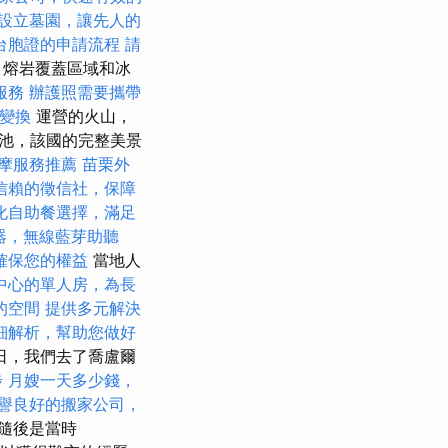
設立墓園，讓先人的
台胞證的申請流程
請
，熔岩覆蓋區域和冰
服務
辦護照需要攜帶
變換
運營的火山，
池，該國的完整美景
摩服務推薦
苗栗外
信賴的徵信社，保障
化自助餐選擇，滿足
器，無線藍芽助聽
確保您的權益
當地人
中心的單人房，為長
的空間
提供多元解決
細解析，幫助您做好
6日，我們去了喬盧爾
步
月嫂一天多少錢，
譽良好的搬家公司，
，隨後是當時