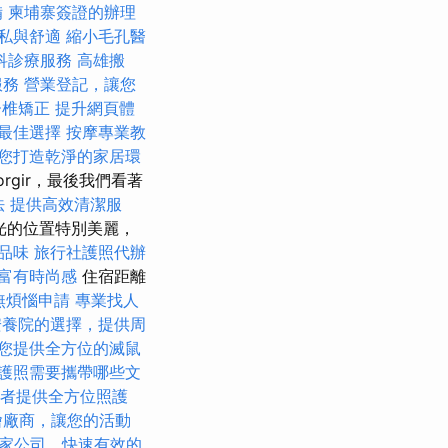
備
柬埔寨簽證的辦理
私與舒適
縮小毛孔醫
科診療服務
高雄搬
服務
營業登記，讓您
脊椎矯正
提升網頁體
最佳選擇
按摩專業教
您打造乾淨的家居環
orgir，最後我們看著
法
提供高效清潔服
中觀光的位置特別美麗，
品味
旅行社護照代辦
富有時尚感
住宿距離
無煩惱申請
專業找人
安養院的選擇，提供周
您提供全方位的滅鼠
護照需要攜帶哪些文
者提供全方位照護
燴廠商，讓您的活動
家公司，快速有效的