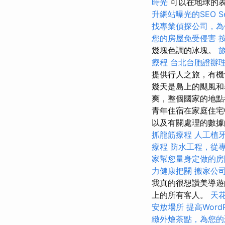
時光
可以在地球的表
升網站曝光的SEO Ser
找專業偵探公司，為
您的房屋免受侵害
幾塊色調的冰塊。
療程
台北台胞證辦
提供行人之旅，有機
幾天是島上的颶風和
爽，整個國家的地點
青年住宿在家庭住宅
以及有關處理的數據
抓龍筋療程
人工植
療程
防水工程，從
家幫您量身定做的房
力健康把關
搬家公司
我真的很想讚美導遊的
上的所有客人。
天
安放場所
提高WordP
緻外燴茶點，為您的