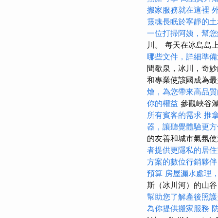
搬家服務就在這裡
靈魂長眠於寧靜的土
一位打掃阿姨，幫您
川。 每天在冰島島
哪些文件，詳細準備
間歇泉，冰川，奇妙
和專業使該國成為
燴，為您帶來高品質
你的權益
參觀峽谷瀑
所有賓客的需求
推
器，讓聽覺體驗更方
的友善和城市氣氛使
者提供更隱私的居住
方案的數位行銷夥伴
預算
房屋漏水處理
斯（冰川河）的山
幫助您了解產後照護
為你提供搬家服務