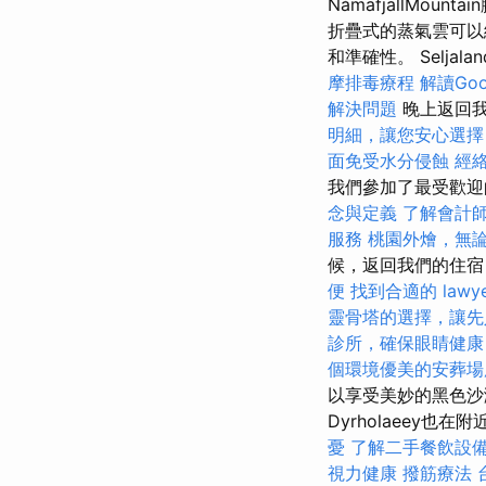
NámafjallM
折疊式的蒸氣雲可以
和準確性。 Selj
摩排毒療程
解讀Goog
解決問題
晚上返回
明細，讓您安心選擇
面免受水分侵蝕
經
我們參加了最受歡迎
念與定義
了解會計
服務
桃園外燴，無
候，返回我們的住
便
找到合適的 law
靈骨塔的選擇，讓先
診所，確保眼睛健康
個環境優美的安葬場
以享受美妙的黑色
Dyrholaeey
憂
了解二手餐飲設
視力健康
撥筋療法