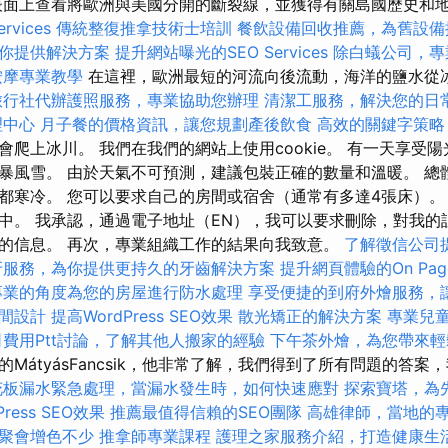
面上查看將歐洲與美國分開的斷裂線，並獲得有關島國歷史和
vices
傳統整復推拿技術士培訓
餐飲設備回收推薦，為舊設備
你提供解決方案
提升網站曝光的SEO Services
除白蟻公司，專
按摩專業教學
在這裡，歐洲最短的河流向後流動，海洋的鹽水從
旅行社代辦護照服務，專業協助您辦理
清潔工服務，解決您的日
理中心
月子餐的價格資訊，讓您規劃產後飲食
高效的關鍵字策略
會爬上冰川。 我們在我們的網站上使用cookie。 有一天享受
暴風雪。 由於天氣不可預測，建議包裝正確的數量和溫暖。 總
都寒冷。 您可以要求自己的房間或宿舍（通常有多達4張床）。
中。 我承認，通過電子地址（EN），我可以要求刪除，對我的
的信息。 再次，專業組織工作的結果向我致意。
了解徵信公司
牙服務，為你提供更持久的牙齒解決方案
提升網頁體驗的On Pag
專業的角度為您的房屋進行防水處理
享受便捷的到府外燴服務，
間設計
提高WordPress SEO效果
散光矯正的解決方案
專業兒
費用Ptt討論，了解其他人搬家的經驗
下午茶外燴，為您帶來輕
MátyásFancsik，他非常了解，我們得到了所有問題的答
花板漏水緊急處理，當漏水發生時，如何快速應對
探索寶塔，為
ress SEO效果
推薦最值得信賴的SEO團隊
高雄律師，當地的
聚會增色不少
推拿師專業課程
護理之家服務介紹，打造健康生