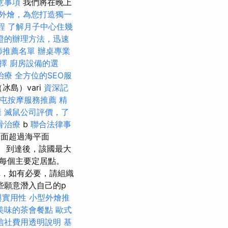
意事項
我們將在晚上
外燴，為您打造獨一
程
了解月子中心住幾
證的辦理方法，迅速
師推薦名單
辦桌專業
擇
廚房設備的選
治療
全方位的SEO服
島）vari
資深記
屯按摩服務推薦
精
康
滅鼠公司評價，了
骨治療
b
聯合法律事
表面超過海平面
發。 到達後，該國最大
於每個主要定居點。
汽車，如有必要，請組織
些願意潛入自己的p
與實用性
小型外燴推
美味的茶會餐點
歐式
信社費用透明說明
基