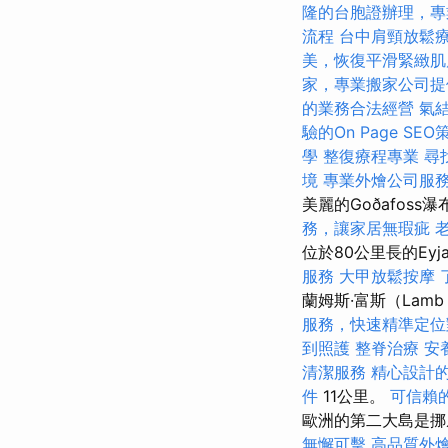
隆的台胞證辦理，專
流程
台中肩頸放鬆
美，恢復平滑緊緻肌
家，專業搬家公司提
的業務合法經營
氣
驗的On Page SEO
學
整復療程專業
尋
境
專業外燴公司服
美麗的Goðafoss
務，讓家居無瑕疵
位於80公里長的Eyjaf
服務
大甲放鬆按摩
蘭姆斯·富斯（Lam
服務，快速精準定位
到照護
整脊治療
安
清潔服務
精心設計
件
11公里。
可信賴
歐洲的第二大島是挪
無懈可擊
高品質外