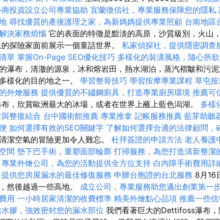
外商投資設立公司專業協助
宜蘭徵信社，專業服務保障您的隱私
地
尋找優質的產後護理之家，為新媽媽提供專業照顧
台南地區
解決家務煩惱
它的表面的特徵是黯淡的高原，沙質級別，火山
上的探險家面前展示一個童話世界。
私家偵探社，提供隱密調查
清單
掌握On-Page SEO優化技巧
多樣化的裝潢風格，隨心所欲
的瀑布，清澈的源泉，冰和熔岩田，熱水湖泊，蒸汽褶皺和污泥
最多樣化的目的地之一。
學習整骨技巧
學習按摩專業課程
草屯按
的外燴服務
提供優質的不鏽鋼廚具，打造專業廚房環境
推薦可
布，欣賞歐洲最大的冰場，或者在世界上蘸上藍色潟湖。
多樣
拿與整復結合
台中國術館推薦
專業推拿
記帳服務推薦
藍芽助聽
便
如何選擇有效的SEO關鍵字
了解如何選擇合適的法律顧問，
清潔空氣的冒險更加令人難忘。
杜拜簽證的申請方法
老人養護
空間
墊下巴手術，重塑面部輪廓
打掃服務，為您打造清新整潔
專業外燴公司，為您的活動提供全方位支持
白內障手術費用詳
，提供您房屋漏水的最佳修復服務
申辦台胞證的台北服務
8月1
谷，然後越過一些高地。
成立公司，專業服務助您邁出創業第一
費用
一小時居家清潔的收費標準
精美外燴點心品項
推薦一些信
防水膠，強效密封您的漏水部位
我們看著巨大的Dettifoss瀑布