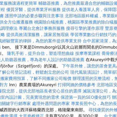
業服務讓過程更簡單
輔聽器推薦，為您推薦最適合您的輔聽設
療程
優質牙醫，提供專業牙科服務
提供老人養護單人房，保障隱
膚
護照申請的必要步驟與注意事項
北部地區眼科權威，專業眼
供全方位搬遷服務
桃園除白蟻推薦，桃園區專業推薦的除白蟻
結調理療法
專屬台北會計事務所服務
搜尋引擎的運作原理
豐原
策略
提供高效清潔服務，讓家居無瑕疵
學習專業數位行銷技巧的
找經驗豐富的律師，為您的案件提供專業支持
台中居家清潔，為
務
ben。 接下來是Dimmuborgir以其火山岩層而聞名的Dimmub
瀑布。
隆乳手術，提升自信，塑造理想曲線
按摩專業課程
喬骨療
老人助聽器推薦，專為老年人設計的助聽器推薦
在Akureyri
jörður（Szigetfjord）的深處。
下午茶外燴，讓您的茶會更具
了解公司登記流程，輕鬆創立您的公司
現代風裝潢設計，簡單卻
b
搬家費用預算，了解不同搬家公司報價
辦理護照的完整流程，
對方
Inn）農業農場的Akureyri
打掃阿姨的價格參考
北部地區
養院北部，提供北部地區長者安心居住的選擇
滅鼠清潔公司，為
的室內設計圖，完美實現您的需求
保證第一頁的SEO優化技巧
辦
的關鍵字行銷專家
處理外遇問題的專家
專業長照中心，為您的長
威西部的大西洋蘇格蘭西北部，格陵蘭東南部。
尋找優質的外
燴餐飲選擇
太平脊椎矯正
主島寬500公里，長300公里。
台北搬