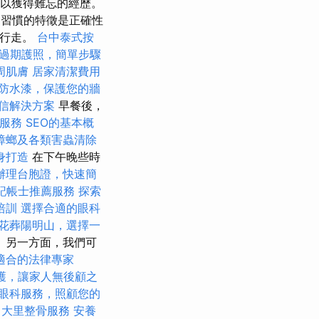
們可以獲得難忘的經歷。
的習慣的特徵是正確性
以行走。
台中泰式按
過期護照，簡單步驟
周肌膚
居家清潔費用
防水漆，保護您的牆
信解決方案
早餐後，
服務
SEO的基本概
蟑螂及各類害蟲清除
身打造
在下午晚些時
辦理台胞證，快速簡
記帳士推薦服務
探索
培訓
選擇合適的眼科
花葬陽明山，選擇一
 另一方面，我們可
適合的法律專家
護，讓家人無後顧之
眼科服務，照顧您的
大里整骨服務
安養