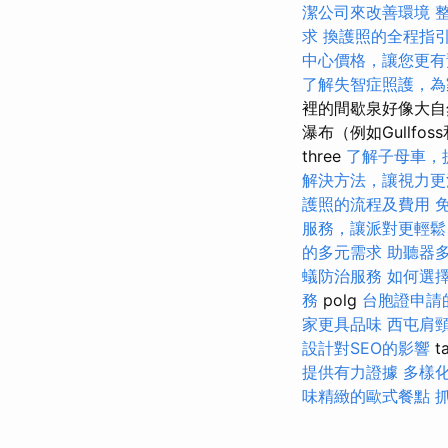
潔公司來改善環境
求
換護照的全程指
中心價格，讓您更有
了解失智症照護，為
裡的間歇泉好像大自
瀑布（例如Gullfos
three
了解子母車，
解決方法，讓視力更
護照的流程及費用
服務，讓派對更輕鬆
的多元需求
助聽器
蟻防治服務
如何選擇
務
polg
台胞證申請
家更具品味
西屯肩
設計對SEO的影響
t
提供有力證據
多樣
味精緻的歐式餐點