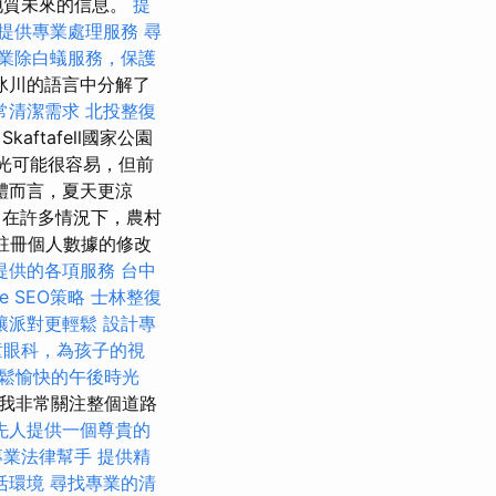
地質未來的信息。
提
提供專業處理服務
尋
業除白蟻服務，保護
冰川的語言中分解了
常清潔需求
北投整復
Skaftafell國家公園
陽光可能很容易，但前
體而言，夏天更涼
 在許多情況下，農村
註冊個人數據的修改
提供的各項服務
台中
e SEO策略
士林整復
讓派對更輕鬆
設計專
童眼科，為孩子的視
鬆愉快的午後時光
案，我非常關注整個道路
先人提供一個尊貴的
專業法律幫手
提供精
活環境
尋找專業的清