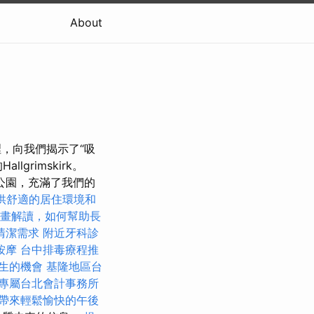
About
那裡，向我們揭示了“吸
rimskirk。
ri國家公園，充滿了我們的
供舒適的居住環境和
計畫解讀，如何幫助長
清潔需求
附近牙科診
按摩
台中排毒療程推
生的機會
基隆地區台
專屬台北會計事務所
帶來輕鬆愉快的午後