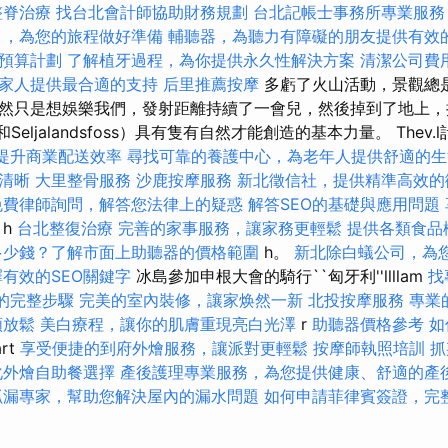
整脊治療
找台北會計師協助財務規劃
台北記帳士事務所專業服務
引，為您的旅程做好準備
輔聽器，為聽力有障礙的朋友提供有效
預算計劃
了解植牙過程，為你提供永久性解決方案
清潔公司費
家人提供最合適的支持
后里推薦按摩
多虧了火山活動，景觀總
然只是想娛樂我們，發射距離持續了一會兒，然後掉到了地上，
s和Seljalandsfoss）具有隻有自然才能創造的基本力量。 Thev
提升商業配送效率
尋找可靠的養護中心，為老年人提供舒適的生
清晰
大里整骨服務
沙鹿按摩服務
新北徵信社，提供精準高效的
免費律師詢問，解答您法律上的疑惑
解答SEO的基礎與應用問題
h
台北整復治療
完善的家事服務，讓家務更輕鬆
提供各類食品
多少錢？了解市面上助聽器的價格範圍
h。
新北除白蟻公司，為
有效的SEO關鍵字
冰島參加申根大會的騎行``匈牙利''llllam
找
的完整步驟
完美的室內裝修，讓家焕然一新
北投按摩服務
專業
頸放鬆
美白療程，讓你的肌膚重現亮白光澤
r
助聽器價格參考
如
art
享受便捷的到府外燴服務，讓派對更輕鬆
按摩師執照培訓
抓
化外燴自助餐選擇
產後護理專業服務，為您提供健康、舒適的產
抓漏專家，幫助您解決屋內的漏水問題
如何申請菲律賓簽證，完