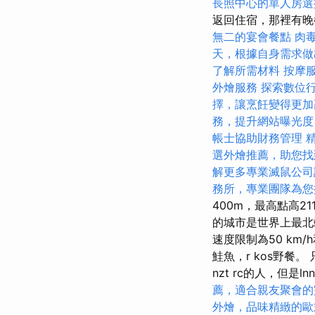
長照中心的單人房選
返回住宿，那裡有
無二的宴會餐點
肉
天，根據自身需求做
了解所需材料
按摩
外燴服務
探索數位
擇，讓烹飪變得更加
務，提升網站曝光度
帳士協助財務管理
選外燴推薦，助您找
解更多專業滅鼠公司
務所，專業團隊為您
400m，最高點高2
的城市是世界上最北
速度限制為50 km
鮭魚，r kos野餐
nzt rc的人，但是lnn t
薦，適合親友聚會的
外燴，品味精緻的歐