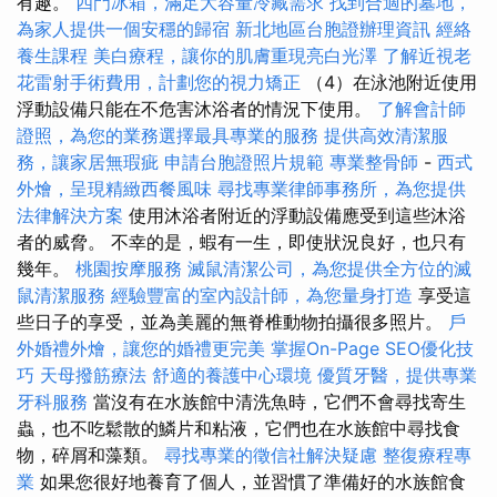
有趣。
四門冰箱，滿足大容量冷藏需求
找到合適的墓地，
為家人提供一個安穩的歸宿
新北地區台胞證辦理資訊
經絡
養生課程
美白療程，讓你的肌膚重現亮白光澤
了解近視老
花雷射手術費用，計劃您的視力矯正
（4）在泳池附近使用
浮動設備只能在不危害沐浴者的情況下使用。
了解會計師
證照，為您的業務選擇最具專業的服務
提供高效清潔服
務，讓家居無瑕疵
申請台胞證照片規範
專業整骨師
-
西式
外燴，呈現精緻西餐風味
尋找專業律師事務所，為您提供
法律解決方案
使用沐浴者附近的浮動設備應受到這些沐浴
者的威脅。 不幸的是，蝦有一生，即使狀況良好，也只有
幾年。
桃園按摩服務
滅鼠清潔公司，為您提供全方位的滅
鼠清潔服務
經驗豐富的室內設計師，為您量身打造
享受這
些日子的享受，並為美麗的無脊椎動物拍攝很多照片。
戶
外婚禮外燴，讓您的婚禮更完美
掌握On-Page SEO優化技
巧
天母撥筋療法
舒適的養護中心環境
優質牙醫，提供專業
牙科服務
當沒有在水族館中清洗魚時，它們不會尋找寄生
蟲，也不吃鬆散的鱗片和粘液，它們也在水族館中尋找食
物，碎屑和藻類。
尋找專業的徵信社解決疑慮
整復療程專
業
如果您很好地養育了個人，並習慣了準備好的水族館食