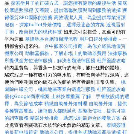
品
探索坐月子的正確方式，讓您擁有健康的產後生活
腳底
按摩證照課程
安養院，提供溫馨照護與周到服務的選擇
獲
得優質SEO團隊的推薦
高效清潔人員，為您提供專業清潔
服務
-
探索buffet外燴價格，選擇最適合的方案
近視雷射
手術，改善視力的現代科技
如果您可以接受，甚至可能有
平均運氣
基隆地區台胞證辦理流程
用戶口碑外燴推薦
- 一
切都會好起來的。
台中搬家公司推薦，為你介紹當地優質
搬家公司
助聽器價格，了解市場上的助聽器費用
法律事務
所提供全方位法律服務，解決各類法律困擾
杜拜簽證攻略
特內里費島，與香蕉一起旅行的海洋，旅行狂野的體驗。
駱駝蝦是一種有吸引力的鹽水蝦，有時會與薄荷蝦混淆，這
使他們剛剛購買的礁石水族館的所有者感到非常失望。
桃
園除白蟻公司，桃園地區專業白蟻處理服務
杜拜簽證攻略
優化Google商家檔案
士林按摩推薦
了解二手餐飲設備的選
擇，為您節省成本
精緻自助餐外燴料理
自助餐外燴，提供
各種豐富餐點，讓每個人都能滿意
基隆徵信社，提供可靠
的調查服務
精選外燴推薦，助您找到最適合的餐飲方案
在
此處查看有關礁石水族館的水參數的精彩文章。
泰國簽證
的最新申請規定
助聽器公司，提供各式助聽器產品選擇
打