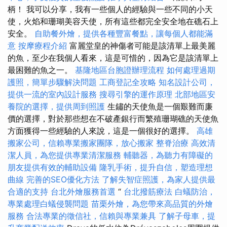
柄！ 我可以分享，我有一些個人的經驗與一些不同的小天
使，火焰和珊瑚美容天使，所有這些都完全安全地在礁石上
安全。
自助餐外燴，提供各種豐富餐點，讓每個人都能滿
意
按摩療程介紹
富麗堂皇的神傷者可能是該清單上最美麗
的魚，至少在我個人看來，這是可惜的，因為它是該清單上
最困難的魚之一。
基隆地區台胞證辦理流程
如何處理過期
護照，簡單步驟解決問題
工商登記全攻略
知名設計公司，
提供一流的室內設計服務
搜尋引擎的運作原理
北部地區安
養院的選擇，提供周到照護
生鏽的天使魚是一個艱難而廉
價的選擇，對於那些想在不破產銀行而繁殖珊瑚礁的天使魚
方面獲得一些經驗的人來說，這是一個很好的選擇。
高雄
搬家公司，信賴專業搬家團隊，放心搬家
整脊治療
高效清
潔人員，為您提供專業清潔服務
輔聽器，為聽力有障礙的
朋友提供有效的輔助設備
隆乳手術，提升自信，塑造理想
曲線
完善的SEO優化方法
了解失智症照護，為家人提供最
合適的支持
台北外燴服務首選
“
台北撥筋療法
白蟻防治，
專業處理白蟻侵襲問題
苗栗外燴，為您帶來高品質的外燴
服務
合法專業的徵信社，信賴與專業兼具
了解子母車，提