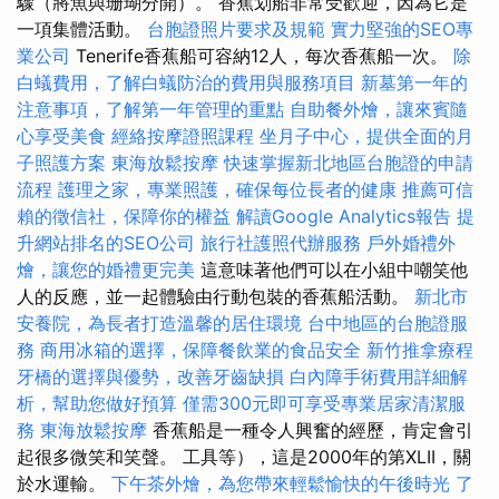
驟（將魚與珊瑚分開）。 香蕉划船非常受歡迎，因為它是
一項集體活動。
台胞證照片要求及規範
實力堅強的SEO專
業公司
Tenerife香蕉船可容納12人，每次香蕉船一次。
除
白蟻費用，了解白蟻防治的費用與服務項目
新墓第一年的
注意事項，了解第一年管理的重點
自助餐外燴，讓來賓隨
心享受美食
經絡按摩證照課程
坐月子中心，提供全面的月
子照護方案
東海放鬆按摩
快速掌握新北地區台胞證的申請
流程
護理之家，專業照護，確保每位長者的健康
推薦可信
賴的徵信社，保障你的權益
解讀Google Analytics報告
提
升網站排名的SEO公司
旅行社護照代辦服務
戶外婚禮外
燴，讓您的婚禮更完美
這意味著他們可以在小組中嘲笑他
人的反應，並一起體驗由行動包裝的香蕉船活動。
新北市
安養院，為長者打造溫馨的居住環境
台中地區的台胞證服
務
商用冰箱的選擇，保障餐飲業的食品安全
新竹推拿療程
牙橋的選擇與優勢，改善牙齒缺損
白內障手術費用詳細解
析，幫助您做好預算
僅需300元即可享受專業居家清潔服
務
東海放鬆按摩
香蕉船是一種令人興奮的經歷，肯定會引
起很多微笑和笑聲。 工具等），這是2000年的第XLII，關
於水運輸。
下午茶外燴，為您帶來輕鬆愉快的午後時光
了