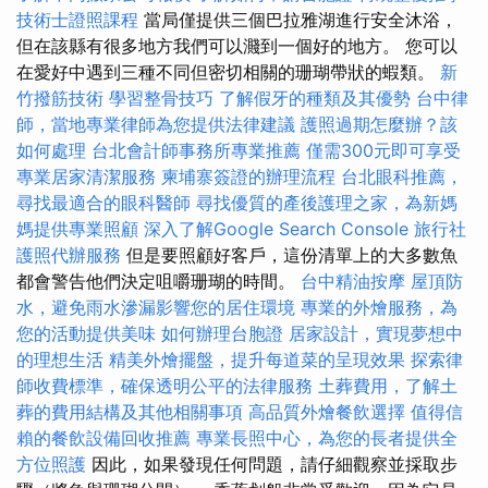
技術士證照課程
當局僅提供三個巴拉雅湖進行安全沐浴，
但在該縣有很多地方我們可以濺到一個好的地方。 您可以
在愛好中遇到三種不同但密切相關的珊瑚帶狀的蝦類。
新
竹撥筋技術
學習整骨技巧
了解假牙的種類及其優勢
台中律
師，當地專業律師為您提供法律建議
護照過期怎麼辦？該
如何處理
台北會計師事務所專業推薦
僅需300元即可享受
專業居家清潔服務
柬埔寨簽證的辦理流程
台北眼科推薦，
尋找最適合的眼科醫師
尋找優質的產後護理之家，為新媽
媽提供專業照顧
深入了解Google Search Console
旅行社
護照代辦服務
但是要照顧好客戶，這份清單上的大多數魚
都會警告他們決定咀嚼珊瑚的時間。
台中精油按摩
屋頂防
水，避免雨水滲漏影響您的居住環境
專業的外燴服務，為
您的活動提供美味
如何辦理台胞證
居家設計，實現夢想中
的理想生活
精美外燴擺盤，提升每道菜的呈現效果
探索律
師收費標準，確保透明公平的法律服務
土葬費用，了解土
葬的費用結構及其他相關事項
高品質外燴餐飲選擇
值得信
賴的餐飲設備回收推薦
專業長照中心，為您的長者提供全
方位照護
因此，如果發現任何問題，請仔細觀察並採取步