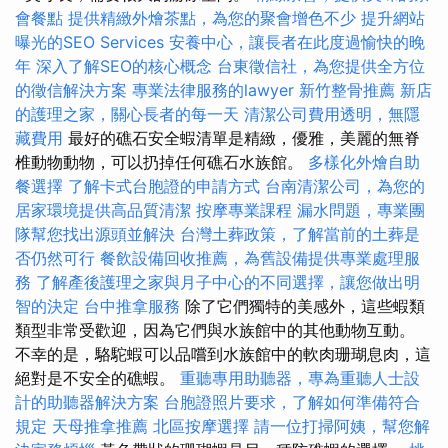
會餐點
提供精緻外燴茶點，為您的聚會增色不少
提升網站
曝光的SEO Services
安養中心，讓長者在此度過愉快的晚
年
深入了解SEO的核心概念
台東徵信社，為您提供全方位
的徵信解決方案
專業法律服務的lawyer
新竹整骨推薦
新店
的護理之家，關心長者的每一天
清潔公司費用透明，無隱
藏費用
最好的礁石安全蝦清單是精緻，優雅，美麗的無脊
椎動物動物，可以扔掉任何礁石水族館。
多樣化外燴自助
餐選擇
了解卡式台胞證的申請方式
台南清潔公司，為您的
居家環境提供高品質清潔
按摩專業課程
漏水問題，專業團
隊幫您找出源頭並解決
台灣土葬政策，了解當前的土葬是
否仍然可行
餐飲設備回收推薦，為舊設備提供專業處理服
務
了解產後護理之家與月子中心的不同選擇，讓您做出明
智的決定
台中推拿服務
除了它們獨特的美感外，這些蝦類
類型非常受歡迎，因為它們與水族館中的其他動物互動。
不幸的是，駱駝蝦可以品嚐到水族館中的軟肉珊瑚息肉，這
絕對是不安全的礁蝦。
重聽專用助聽器，專為重聽人士設
計的助聽器解決方案
台胞證照片要求，了解如何準備符合
規定
天母推拿推薦
北區按摩選擇
請一位打掃阿姨，幫您解