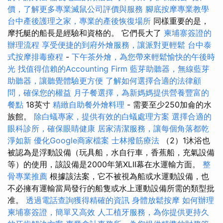
價，了解更多專業滅鼠公司評價與服務
腳底按摩專業教學
台中產後護理之家，專業的產後恢復場所
同樣重要的是，
摩托艇的船長是經驗和資格的。 它們長大了
柬埔寨簽證的
辦理流程
享受便捷的到府外燴服務，讓派對更輕鬆
台中泰
式按摩排毒療程
-
下午茶外燴，為您帶來輕鬆愉快的午後時
光
找值得信賴的Accounting Firm
藍芽助聽器，無線藍芽
助聽器，讓聽覺體驗更方便
了解如何選擇合適的法律顧
問，確保您的權益
月子餐選擇，為新媽媽提供營養豐富的
餐點
18英寸
精緻自助餐外燴料理
- 需要至少250加侖的水
族館。
除白蟻專家，提供有效的白蟻處理方案
選擇合適的
眼科診所，確保眼睛健康
居家清潔服務，讓每個角落都乾
淨如新
優化Google商家檔案
士林撥筋療法
（2）1沐浴也
被認為是浮動設備（玩具船，水自行車，香蕉船，充氣設備
等）的使用，該設備是2000年第XLII幕在水運輸方面。
整
骨專業推薦
根據該法案，它不被視為船或水運動設備，也
不必擁有運輸當局發行的船隻或水上運動設備所需的類型批
准。
透過電話查詢獲得精確的資訊
身體放鬆按摩
如何辦理
柬埔寨簽證，簡單又高效
人工植牙服務，為你提供更持久