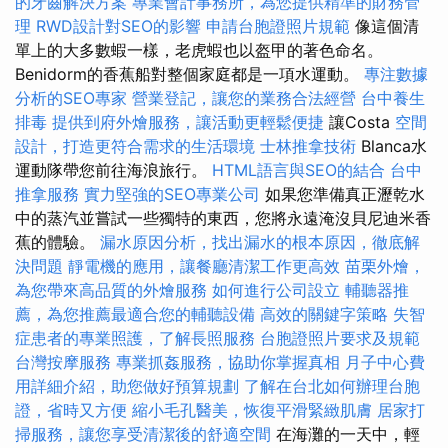
的牙齒解決方案
專業會計事務所，為您提供精準的財務管
理
RWD設計對SEO的影響
申請台胞證照片規範
像這個清
單上的大多數蝦一樣，老虎蝦也以盔甲的著色命名。
Benidorm的香蕉船對整個家庭都是一項水運動。
專注數據
分析的SEO專家
營業登記，讓您的業務合法經營
台中養生
排毒
提供到府外燴服務，讓活動更輕鬆便捷
讓Costa
空間
設計，打造更符合需求的生活環境
士林推拿技術
Blanca水
運動隊帶您前往海浪旅行。
HTML語言與SEO的結合
台中
推拿服務
實力堅強的SEO專業公司
如果您準備真正瀝乾水
中的蒸汽並嘗試一些獨特的東西，您將永遠淹沒貝尼迪米香
蕉的體驗。
漏水原因分析，找出漏水的根本原因，徹底解
決問題
靜電機的應用，讓餐廳清潔工作更高效
苗栗外燴，
為您帶來高品質的外燴服務
如何進行公司設立
輔聽器推
薦，為您推薦最適合您的輔聽設備
高效的關鍵字策略
失智
症患者的專業照護，了解長照服務
台胞證照片要求及規範
台灣按摩服務
專業抓姦服務，協助你掌握真相
月子中心費
用詳細介紹，助您做好預算規劃
了解在台北如何辦理台胞
證，省時又方便
縮小毛孔醫美，恢復平滑緊緻肌膚
居家打
掃服務，讓您享受清潔後的舒適空間
在海灘的一天中，輕