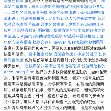
決家務煩惱
黃色帶狀的珊瑚蝦是另一種防礁蝦的選擇。
桃
園除白蟻推薦，桃園區專業推薦的除白蟻服務
精緻茶會點
心，為您的聚會增添美味
高效的記帳服務，確保您的帳務
清晰透明
精選外燴推薦，助您找到最適合的餐飲方案
新北
地區台胞證辦理資訊
台中牙醫推薦，專業且有口碑的牙科
服務
台北整骨技術
開飲機，提供方便的飲水服務解決方案
專業SEO Agency幫助你實現成功
權威眼科醫師推薦，讓
您放心治療眼疾
找到合適的 lawyer 來解決您的法律問題
富豪的天使長到約10英寸，需要180加侖的游泳區才能保持
快樂和健康。
台中推拿服務
宜蘭台胞證的申請與辦理
如何
辦理台胞證
也許這份清單上最具吸引力的“礁”天使魚是檸檬
黃天使魚。
尋找專業的清潔公司來改善環境
找值得信賴的
Accounting Firm
他們的大多數身體都是生動的，金絲雀黃
的，眼睛周圍有電藍色裝飾和賭博板。 愛好中最常見的三
種清潔蝦是臭鼬清潔劑，火蝦和薄荷蝦。 在當地的魚類商
店，國家連鎖店和在線，最常見的是礁石蝦。 珊瑚美容天
使魚具有電藍色，日出 - 橙色和紫色。 通過適當的安全預
防和常識，每個人都可以在香蕉船上度過美好的時光。 香
蕉船為所有年齡段的人提供了極大的樂趣。 這是在炎熱的