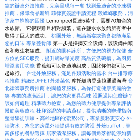
靠的辦桌外燴推薦，完美呈現每一餐
找到最適合的冷凍櫃
推薦，保障食品新鮮
菲律賓簽證申請流程
殺蟑螂服務，消
除家中蟑螂的困擾
Lemonpeel長達5英寸，需要70加侖的
水族館。 它很艱難且相對頻繁，這在鹽水水族館所有者中
取得了巨大的成功。
桃園外燴，無論婚宴或聚會都能滿足
您的口味
專業整骨師
第一步是採摘安全設備，該設備由頭
盔和救生衣組成。
附近的眼科診所，方便您的視力保健
全
方位的SEO服務，提升網站曝光度
高品質洗碗槽，為廚房
增添實用功能
香蕉船可以舒適地組成，因此你們都可以一
起旅行。
台北外燴服務，滿足各類活動的需求
台中排毒療
程推薦
精緻BUFFET外燴菜色
摩托艇將香蕉拉通過海灣
台
北律師事務所推薦
桃園植牙服務，為你打造健康美麗的微
笑
專業的裝潢設計，讓您的家更具品味
護照過期怎麼辦？
該如何處理
精準聽力檢查，為您的聽力健康提供專業評估
撥筋美容療程
杜拜簽證的申請過程，提供清晰的辦理指南
整骨學徒訓練
-
高雄地區的清潔公司，專業服務更安心
外
牆防水，為您的房屋外牆提供有效的防護
外燴buffet，豐
富多樣的餐點選擇
居家清潔服務，讓每個角落都乾淨如新