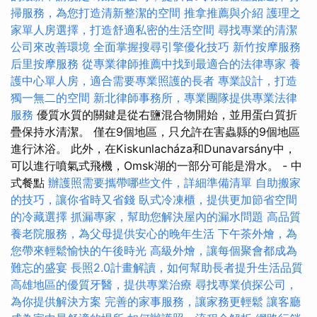
掃服務，為您打造清新整潔的空間
推拿推薦與介紹
護理之
家單人房選擇，打造舒適私密的生活空間
尋找專業的清潔
公司來改善環境
全面掌握搜尋引擎優化技巧
新竹按摩服務
后里按摩服務
從專業律師推薦中找到最適合的法律專家
養
護中心單人房，適合需要專業照護的長者
專業設計，打造
獨一無二的空間
新北律師事務所，專業團隊提供專業法律
服務
優質水質的關鍵是從右鹽混合物開始，並用蛋白質折
疊保持水清潔。 僅在9個地區，只允許在害蟲縣的9個地區
進行沐浴。 此外，在Kiskunlacháza和Dunavarsány中，
可以進行噴氣式飛機，Omsk湖的一部分可能是滑水。 - 中
式餐點
辦護照需要攜帶哪些文件，詳細準備清單
自助搬家
的技巧，讓你省時又省錢
臥式冷凍櫃，提供更加節省空間
的冷藏選擇
抓漏專家，幫助您解決屋內的漏水問題
高品質
養老院服務，為父母提供安心的晚年生活
下午茶外燴，為
您帶來輕鬆愉快的午後時光
高級外燴，讓每個聚會都成為
難忘的盛宴
長照2.0計畫解讀，如何幫助長者提升生活品質
高雄地區的優質牙醫，提供專業治療
尋找專業偵探公司，
為你提供解決方案
完善的家事服務，讓家務更輕鬆
讓客廳