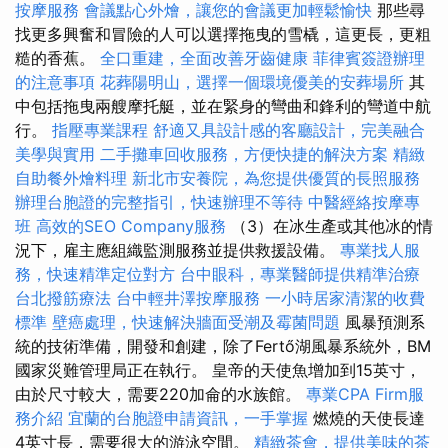
按摩服務
會議點心外燴，讓您的會議更加輕鬆愉快
那些尋
找更多興奮和冒險的人可以選擇拖曳的雪橇，這更長，更粗
糙的香蕉。
全口重建，全面改善牙齒健康
菲律賓簽證辦理
的注意事項
花葬陽明山，選擇一個環境優美的安葬場所
其
中包括拖曳兩艘摩托艇，並在緊身的彎曲和鋒利的彎道中航
行。
指壓專業課程
舒適又具設計感的客廳設計，完美融合
美學與實用
二手攤車回收服務，方便快捷的解決方案
精緻
自助餐外燴料理
新北市安養院，為您提供優質的長照服務
辦理台胞證的完整指引，快速辦理不等待
中醫經絡按摩專
班
高效的SEO Company服務
（3）在冰生產或其他冰的情
況下，雇主應組織監測服務並提供救援設備。
專業找人服
務，快速精準定位對方
台中眼科，專業醫師提供精準治療
台北撥筋療法
台中輕井澤按摩服務
一小時居家清潔的收費
標準
壁癌處理，快速解決牆面受潮及霉菌問題
風暴預測系
統的技術準備，開發和創建，除了Fertő湖風暴系統外，BM
國家災難管理局正在執行。 皇帝的天使魚增加到15英寸，
由於尺寸較大，需要220加侖的水族館。
專業CPA Firm服
務介紹
宜蘭的台胞證申請資訊，一手掌握
燃燒的天使長達
4英寸長，需要很大的游泳空間。
精緻茶會，提供美味的茶