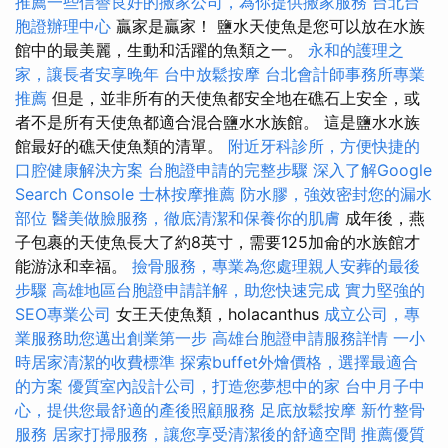
推薦一些信譽良好的搬家公司，為你提供搬家服務
台北台
胞證辦理中心
贏家是贏家！ 鹽水天使魚是您可以放在水族
館中的最美麗，生動和活躍的魚類之一。
永和的護理之
家，讓長者安享晚年
台中放鬆按摩
台北會計師事務所專業
推薦
但是，並非所有的天使魚都安全地在礁石上安全，或
者不是所有天使魚都適合混合鹽水水族館。 這是鹽水水族
館最好的礁天使魚類的清單。
附近牙科診所，方便快捷的
口腔健康解決方案
台胞證申請的完整步驟
深入了解Google
Search Console
士林按摩推薦
防水膠，強效密封您的漏水
部位
醫美做臉服務，徹底清潔和保養你的肌膚
成年後，燕
子包裹的天使魚長大了約8英寸，需要125加侖的水族館才
能游泳和幸福。
撿骨服務，專業為您處理親人安葬的最後
步驟
高雄地區台胞證申請詳解，助您快速完成
實力堅強的
SEO專業公司
女王天使魚類，holacanthus
成立公司，專
業服務助您邁出創業第一步
高雄台胞證申請服務詳情
一小
時居家清潔的收費標準
探索buffet外燴價格，選擇最適合
的方案
優質室內設計公司，打造您夢想中的家
台中月子中
心，提供您最舒適的產後照顧服務
足底放鬆按摩
新竹整骨
服務
居家打掃服務，讓您享受清潔後的舒適空間
推薦優質