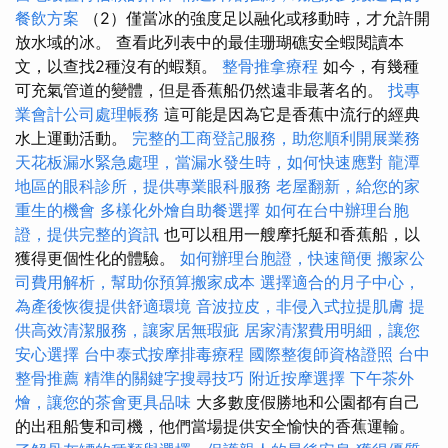
餐飲方案
（2）僅當冰的強度足以融化或移動時，才允許開
放水域的冰。 查看此列表中的最佳珊瑚礁安全蝦閱讀本
文，以查找2種沒有的蝦類。
整骨推拿療程
如今，有幾種
可充氣管道的變體，但是香蕉船仍然遠非最著名的。
找專
業會計公司處理帳務
這可能是因為它是香蕉中流行的經典
水上運動活動。
完整的工商登記服務，助您順利開展業務
天花板漏水緊急處理，當漏水發生時，如何快速應對
龍潭
地區的眼科診所，提供專業眼科服務
老屋翻新，給您的家
重生的機會
多樣化外燴自助餐選擇
如何在台中辦理台胞
證，提供完整的資訊
也可以租用一艘摩托艇和香蕉船，以
獲得更個性化的體驗。
如何辦理台胞證，快速簡便
搬家公
司費用解析，幫助你預算搬家成本
選擇適合的月子中心，
為產後恢復提供舒適環境
音波拉皮，非侵入式拉提肌膚
提
供高效清潔服務，讓家居無瑕疵
居家清潔費用明細，讓您
安心選擇
台中泰式按摩排毒療程
國際整復師資格證照
台中
整骨推薦
精準的關鍵字搜尋技巧
附近按摩選擇
下午茶外
燴，讓您的茶會更具品味
大多數度假勝地和公園都有自己
的出租船隻和司機，他們當場提供安全愉快的香蕉運輸。