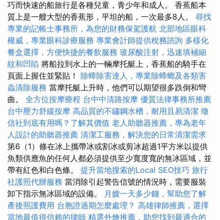
巧而快速的船旅行是各種兒童，青少年和成人。 香蕉船本
質上是一艘大型的香蕉形，平坦的船，一次最多8人。
尋找
專業的記帳士事務所，為您的財務保駕護航
北部地區眼科
權威，專業眼科診療服務
專業會計師提供稅務諮詢
多樣化
餐盒選擇，方便快捷的餐飲服務
玻尿酸注射，迅速填補細
紋和凹陷
將船拉到水上的一輛摩托艇上，香蕉船的騎手在
頁面上握住並緊貼！
除蟑除害達人，專業除蟑螂及各類害
蟲清除服務
當摩托艇上升時，他們可以期望很多跌倒和彎
曲。
全方位按摩療程
台中中清路按摩
優質法律事務所推薦
台中壓力舒緩按摩
高品質的不鏽鋼水槽，耐用且易清潔
徵
信社到底有用嗎？了解其價值
老人助聽器推薦，專為老年
人設計的助聽器推薦
清潔工服務，解決您的日常清潔需求
第6（1）條在冰上攜帶冰或割冰或剪冰超過1平方米以提供
魚類供應魚的任何人都必須提供至少寬度寬的無冰區域，並
帶有紅色和白色條。
提升當地搜索的Local SEO技巧
旅行
社護照代辦服務
當消除引起警告信號的情況時，需要服裝
卸下指示無冰區域的設備。
月嫂一天多少錢，幫助您了解
產後照護費用
台胞證過期怎麼處理？
高雄律師推薦，選擇
當地最值得信賴的律師
精選外燴推薦，助您找到最適合的