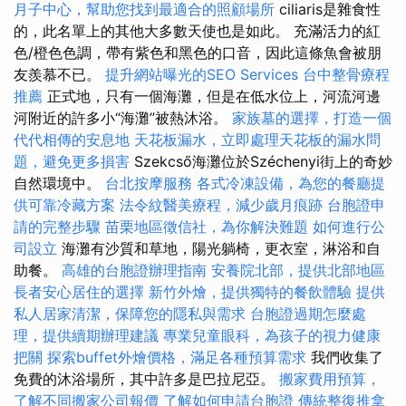
月子中心，幫助您找到最適合的照顧場所
ciliaris是雜食性
的，此名單上的其他大多數天使也是如此。 充滿活力的紅
色/橙色色調，帶有紫色和黑色的口音，因此這條魚會被朋
友羨慕不已。
提升網站曝光的SEO Services
台中整骨療程
推薦
正式地，只有一個海灘，但是在低水位上，河流河邊
河附近的許多小“海灘”被熱沐浴。
家族墓的選擇，打造一個
代代相傳的安息地
天花板漏水，立即處理天花板的漏水問
題，避免更多損害
Szekcső海灘位於Széchenyi街上的奇妙
自然環境中。
台北按摩服務
各式冷凍設備，為您的餐廳提
供可靠冷藏方案
法令紋醫美療程，減少歲月痕跡
台胞證申
請的完整步驟
苗栗地區徵信社，為你解決難題
如何進行公
司設立
海灘有沙質和草地，陽光躺椅，更衣室，淋浴和自
助餐。
高雄的台胞證辦理指南
安養院北部，提供北部地區
長者安心居住的選擇
新竹外燴，提供獨特的餐飲體驗
提供
私人居家清潔，保障您的隱私與需求
台胞證過期怎麼處
理，提供續期辦理建議
專業兒童眼科，為孩子的視力健康
把關
探索buffet外燴價格，滿足各種預算需求
我們收集了
免費的沐浴場所，其中許多是巴拉尼亞。
搬家費用預算，
了解不同搬家公司報價
了解如何申請台胞證
傳統整復推拿