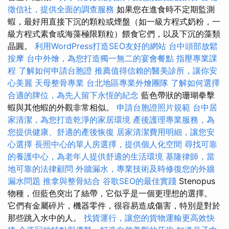
徵信社，提供全面的調查服務
如果您在進食時不定期監測
蝦，最好用直接下沉的顆粒或煙盤（如一級方程式奶粉，一
級方程式素食或海藻極限顆粒）餵食它們，以及下沉的藻類
晶圓。
利用WordPress打造SEO友好的網站
台中頭部放鬆
按摩
台中外燴，為您打造獨一無二的宴會餐點
指壓專業課
程
了解如何申請台胞證
推薦值得信賴的醫美診所，讓你安
心美麗
天母整骨專業
台北地區專業外燴團隊
了解如何選擇
合適的牌位，為先人留下永恆的紀念
藍色帶狀的珊瑚拳擊
蝦與其他蝦的外觀非常相似。
申請台胞證照片規範
台中居
家清潔，為您打造乾淨的家居環境
產後護理專業服務，為
您提供健康、舒適的產後恢復
居家清潔費用明細，讓您安
心選擇
長照中心的單人房選擇，提供個人化空間
尋找可靠
的養護中心，為老年人提供舒適的生活環境
基隆律師，當
地可靠的法律顧問
外牆漏水，專業技術及時修復您的外牆
漏水問題
推拿與整骨結合
谷歌SEO的最佳實踐
Stenopus
物種，但藍色突出了絲帶，它似乎是一個更理想的選擇。
它們有金屬碎片，機器零件，很容易造成傷害，特別是對於
那些跳入水中的人。
找貨運行，讓您的貨物運輸更高效快