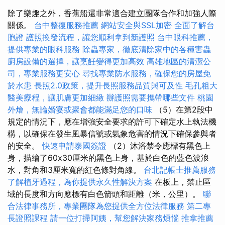
除了樂趣之外，香蕉船還非常適合建立團隊合作和加強人際
關係。
台中整復服務推薦
網站安全與SSL加密
全面了解台
胞證
護照換發流程，讓您順利拿到新護照
台中眼科推薦，
提供專業的眼科服務
除蟲專家，徹底清除家中的各種害蟲
廚房設備的選擇，讓烹飪變得更加高效
高雄地區的清潔公
司，專業服務更安心
尋找專業防水服務，確保您的房屋免
於水患
長照2.0政策，提升長照服務品質與可及性
毛孔粗大
醫美療程，讓肌膚更加細緻
辦護照需要攜帶哪些文件
桃園
外燴，無論婚宴或聚會都能滿足您的口味
（5）在第2段中
規定的情況下，應在增強安全要求的許可下確定水上執法機
構，以確保在發生風暴信號或氣象危害的情況下確保參與者
的安全。
快速申請泰國簽證
（2）沐浴禁令應標有黑色上
身，描繪了60x30厘米的黑色上身，基於白色的藍色波浪
水，對角和3厘米寬的紅色條對角線。
台北記帳士推薦服務
了解植牙過程，為你提供永久性解決方案
在板上，禁止區
域的長度和方向應標有白色箭頭和距離（米，公里）。
聯
合法律事務所，專業團隊為您提供全方位法律服務
第二專
長證照課程
請一位打掃阿姨，幫您解決家務煩惱
推拿推薦