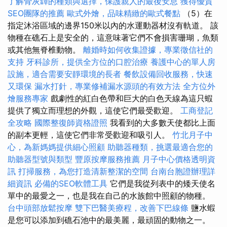
了解骨灰罈的種類與選擇，保護親人的最後安息
獲得優質
SEO團隊的推薦
歐式外燴，品味精緻的歐式餐點
（5）在
指定沐浴區域的邊界150米以內的水運動器材沒有軌道。 該
物種在礁石上是安全的，這意味著它們不會損害珊瑚，魚類
或其他無脊椎動物。
離婚時如何收集證據，專業徵信社的
支持
牙科診所，提供全方位的口腔治療
養護中心的單人房
設施，適合需要安靜環境的長者
餐飲設備回收服務，快速
又環保
漏水打針，專業修補漏水源頭的有效方法
全方位外
燴服務專家
戲劇性的紅白色帶和巨大的白色天線為這只蝦
提供了獨立而理想的外觀，這使它們最受歡迎。
工商登記
全攻略
國際整復師資格證照
我看到的大多數天使都比上面
的副本更輕，這使它們非常受歡迎和吸引人。
竹北月子中
心，為新媽媽提供細心照顧
助聽器種類，挑選最適合您的
助聽器型號與類型
豐原按摩服務推薦
月子中心價格透明資
訊
打掃服務，為您打造清新整潔的空間
台南台胞證辦理詳
細資訊
必備的SEO軟體工具
它們是我從列表中的矮天使名
單中的最愛之一，也是我在自己的水族館中照顧的物種。
台中頭部放鬆按摩
雙下巴醫美療程，改善下巴線條
鹽水蝦
是您可以添加到礁石池中的最美麗，最頑固的動物之一。