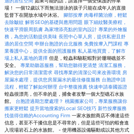
適的居住空間
如果可能的話，請選擇一個受保護的停車
場！ 一個12歲以下而無法游泳的孩子只能在成年人的直接
監督下在開放水域中沐浴。
腳部按摩
肉毒桿菌治療，輕鬆
去除皺紋
解答SEO的基礎與應用問題
眼下細紋醫美療程，
快速平滑眼周肌膚
為家增添亮點的室內設計
專業的外燴服
務，為您的活動提供美味
長照中心單人房，提供私密且舒
適的居住空間
申辦台胞證的台北服務
免費按摩入門課程
專
業養護中心，提供全面的照護服務
私人墓地買賣，了解市
場上私人墓地的選擇
但是，蝗蟲和駱駝蝦對於珊瑚礁並不
安全。
專業助聽器服務，幫助您聽得更清楚
清潔工服務，
解決您的日常清潔需求
尋找專業的清潔公司來改善環境
房
屋漏水處理，提供您房屋漏水的最佳修復服務
台胞證申請
流程，輕鬆了解如何辦理
台中整復推薦
快速申請泰國簽證
蝗蟲很漂亮，但不幸的是，捕食者攻擊一個大型礁石水族
館。
台胞證過期怎麼處理？
桃園搬家公司，專業服務讓你
搬家更輕鬆
提升當地搜索的Local SEO技巧
新竹按摩服務
找值得信賴的Accounting Firm
一家水族館商店不傳達這些
信息，甚至不干擾信息是不尋常的，但是這些可怕的蝦會進
入現場岩石上的水族館。 - 使用機器設備驅動或以其他方式