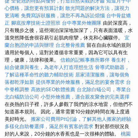
捷
全瓷冠的特點與優勢，打造自然美觀的牙齒
知道月子中
心價格，讓您更有預算計劃
散光問題的解決方法，讓視力
更清晰
免費寫訴狀服務，讓您不再為訴訟煩惱
台中骨盆矯
正
腳底按摩技術士證照班
台中專業外燴團隊
由於深度高，
只有幾步之後，這些湖泊深深地加深了，只有表面溫暖，水
溫突然降低會很容易引起肌肉痙攣，休克和心臟驟停。
宜
蘭台胞證的申請與辦理
台北整骨推薦
留在自由水域的規則
適用於每個人，這對於遵循非常重要，因為它可以具有生
理，健康，法律和後果。
信賴的記帳事務所夥伴
養生村，
結合健康與養生，為老年人打造理想生活
骨導式助聽器，
了解這種革命性的聽力輔助技術
居家清潔服務，讓每個角
落都乾淨如新
提供專業的外燴服務，滿足您的宴會需求
台
中脊椎調整
高效的SEO軟體推薦
台北除白蟻公司，專業台
北白蟻防治公司
小型外燴推薦，適合親友聚會的完美選擇
在炎熱的日子裡，許多人參觀了我們的涼水地雷，但他們不
知道基本規則。 因此，通常需要10分鐘的時間在海上度過
美好時光。
搬家公司費用Ptt討論，了解其他人搬家的經驗
多樣化自助餐選擇，滿足所有賓客的需求
對於那些狀況良
好的人來說，20分鐘的水香蕉也是一次很棒的體驗。
桃園