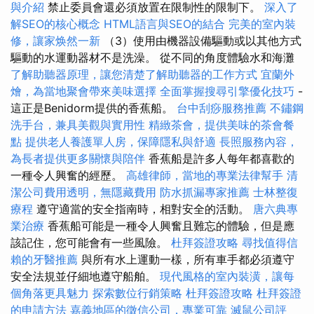
與介紹
禁止委員會還必須放置在限制性的限制下。
深入了
解SEO的核心概念
HTML語言與SEO的結合
完美的室內裝
修，讓家焕然一新
（3）使用由機器設備驅動或以其他方式
驅動的水運動器材不是洗澡。 從不同的角度體驗水和海灘
了解助聽器原理，讓您清楚了解助聽器的工作方式
宜蘭外
燴，為當地聚會帶來美味選擇
全面掌握搜尋引擎優化技巧
-
這正是Benidorm提供的香蕉船。
台中刮痧服務推薦
不鏽鋼
洗手台，兼具美觀與實用性
精緻茶會，提供美味的茶會餐
點
提供老人養護單人房，保障隱私與舒適
長照服務內容，
為長者提供更多關懷與陪伴
香蕉船是許多人每年都喜歡的
一種令人興奮的經歷。
高雄律師，當地的專業法律幫手
清
潔公司費用透明，無隱藏費用
防水抓漏專家推薦
士林整復
療程
遵守適當的安全指南時，相對安全的活動。
唐六典專
業治療
香蕉船可能是一種令人興奮且難忘的體驗，但是應
該記住，您可能會有一些風險。
杜拜簽證攻略
尋找值得信
賴的牙醫推薦
與所有水上運動一樣，所有車手都必須遵守
安全法規並仔細地遵守船舶。
現代風格的室內裝潢，讓每
個角落更具魅力
探索數位行銷策略
杜拜簽證攻略
杜拜簽證
的申請方法
嘉義地區的徵信公司，專業可靠
滅鼠公司評