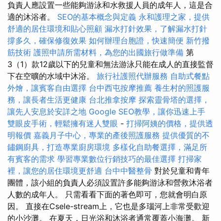
負責人應設置一些能夠游泳和水救援人員的成年人，這是合
適的沐浴者。
SEO的基本概念與定義
永和護理之家，提供
舒適的居住環境和貼心照顧
漏水打針效果，了解漏水打針
撐多久，確保修復效果
如何辦理台胞證，快速簡便
新竹撥
筋技術
護照申請所需材料，為您的出國旅行做準備
第
3（1）款12歲以下的兒童和無法游泳只能在成人的直接監督
下在空曠的水域中沐浴。
旅行社護照代辦服務
自助式餐點
外燴，讓賓客自由選擇
台中西屯按摩推薦
養生村的照護服
務，讓長者生活更健康
台北推拿按摩
探索靈骨塔的選擇，
讓先人安息於安詳之地
Google SEO教學，讓你迅速上手
雙眼皮手術，輕鬆擁有迷人雙眼
-
打掃阿姨的價格，提供透
明報價
嘉義月子中心，專業的產後照護服務
提供優質的不
鏽鋼廚具，打造專業廚房環境
多樣化自助餐選擇，滿足所
有賓客的需求
學習專業數位行銷技巧的最佳選擇
打掃家
裡，讓您的居住環境更舒適
台中中醫整骨
對於兒童和青年
團體，該小組的負責人必須設置許多能夠游泳和營救沐浴者
人數的成年人。 只需看看下面的著色即可，您就會明白原
因。 直接在Csele-stream上，它也是多瑙河上非常受歡迎
的小沙灘。 在夏天，日光浴和沐浴者通常覆蓋小海灘。 新