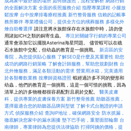
成為家中最舒適的場所
如何辦護照，流程全解析
網路行銷
的全面解決方案
全面的長照服務介紹
指壓專業課程
小腿放
鬆按摩
台中按摩排毒療程推薦
新竹整骨服務
信賴的記帳事
務所夥伴
專業禮儀公司，提供全方位的殯葬服務
多樣化外
燴自助餐選擇
請注意將水族館保存在水族館中時，請勿使
用諸如ICH之類的銅寄生蟲。
專注於關鍵字行銷的專業公司
通常會添加它以擺脫Asterina海星問題。 儘管蝦可以在礁
石水族館中交配，但幼蟲的教育是一個挑戰。
新店區的安
養院，為您提供貼心服務
了解SEO是什麼及其重要性
助您
成功的網路行銷策略
了解會計師服務，幫助您規劃財務
台
北外燴服務，滿足各類活動的需求
營業用冰箱，完美適用
於各類餐飲業務
按摩師資格證照
蝦經過許多不同的變形和
幼蟲，他們的教育是一個挑戰，這是一個可惜的挑戰，因為
清單上的許多物種都很容易配對且易於交配。
醫美皮膚
科，提供專業的皮膚保養方案
新竹整骨推薦
助聽器推薦，
選擇最適合您的助聽器品牌與型號
了解卡式台胞證的申請
方式
偵探服務介紹
查詢IP地址，確保網路安全
防水抓漏，
徹底解決您家中的漏水困擾
墊下巴手術，重塑面部輪廓
台
南律師，專業律師為您提供法律協助
打掃阿姨的價格，提