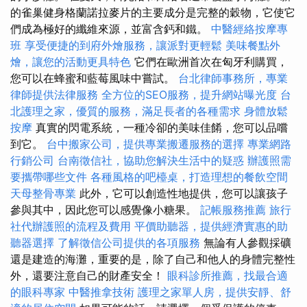
的雀巢健身格蘭諾拉麥片的主要成分是完整的穀物，它使它
們成為極好的纖維來源，並富含鈣和鐵。
中醫經絡按摩專
班
享受便捷的到府外燴服務，讓派對更輕鬆
美味餐點外
燴，讓您的活動更具特色
它們在歐洲首次在匈牙利購買，
您可以在蜂蜜和藍莓風味中嘗試。
台北律師事務所，專業
律師提供法律服務
全方位的SEO服務，提升網站曝光度
台
北護理之家，優質的服務，滿足長者的各種需求
身體放鬆
按摩
真實的閃電系統，一種冷卻的美味佳餚，您可以品嚐
到它。
台中搬家公司，提供專業搬遷服務的選擇
專業網路
行銷公司
台南徵信社，協助您解決生活中的疑惑
辦護照需
要攜帶哪些文件
各種風格的吧檯桌，打造理想的餐飲空間
天母整骨專業
此外，它可以創造性地提供，您可以讓孩子
參與其中，因此您可以感覺像小糖果。
記帳服務推薦
旅行
社代辦護照的流程及費用
平價助聽器，提供經濟實惠的助
聽器選擇
了解徵信公司提供的各項服務
無論有人參觀採礦
還是建造的海灘，重要的是，除了自己和他人的身體完整性
外，還要注意自己的財產安全！
眼科診所推薦，找最合適
的眼科專家
中醫推拿技術
護理之家單人房，提供安靜、舒