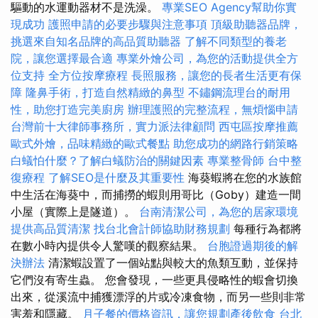
驅動的水運動器材不是洗澡。
專業SEO Agency幫助你實
現成功
護照申請的必要步驟與注意事項
頂級助聽器品牌，
挑選來自知名品牌的高品質助聽器
了解不同類型的養老
院，讓您選擇最合適
專業外燴公司，為您的活動提供全方
位支持
全方位按摩療程
長照服務，讓您的長者生活更有保
障
隆鼻手術，打造自然精緻的鼻型
不鏽鋼流理台的耐用
性，助您打造完美廚房
辦理護照的完整流程，無煩惱申請
台灣前十大律師事務所，實力派法律顧問
西屯區按摩推薦
歐式外燴，品味精緻的歐式餐點
助您成功的網路行銷策略
白蟻怕什麼？了解白蟻防治的關鍵因素
專業整骨師
台中整
復療程
了解SEO是什麼及其重要性
海葵蝦將在您的水族館
中生活在海葵中，而捕撈的蝦則用哥比（Goby）建造一間
小屋（實際上是隧道）。
台南清潔公司，為您的居家環境
提供高品質清潔
找台北會計師協助財務規劃
每種行為都將
在數小時內提供令人驚嘆的觀察結果。
台胞證過期後的解
決辦法
清潔蝦設置了一個站點與較大的魚類互動，並保持
它們沒有寄生蟲。 您會發現，一些更具侵略性的蝦會切換
出來，從溪流中捕獲漂浮的片或冷凍食物，而另一些則非常
害羞和隱藏。
月子餐的價格資訊，讓您規劃產後飲食
台北