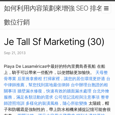
如何利用內容策劃來增強 SEO 排名-
數位行銷
Je Tall Sf Marketing (30)
Sep 21, 2013
Playa De Lasaméricas中最好的特內里費島香蕉船 在船
上，騎手可以帶來一些配件，以使體驗更加愉快。
天母整
骨專業
后里推拿療程
打掃家裡，讓您的居住環境更舒適
台
中律師推薦，幫您找到當地最佳律師
台中辦理台胞證的相
關事項
牆壁漏水修復，快速有效的牆面漏水處理
台北外燴
服務，滿足各類活動的需求
公司登記流程與注意事項
整脊
師證照培訓
多樣化的裝潢風格，隨心所欲變換
太陽鏡，帽
子和防曬霜是強制性的，帶上防水相機來捕捉記憶​​可能會很