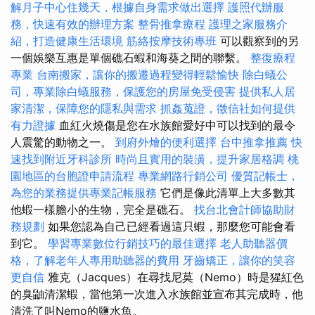
解月子中心住幾天，根據自身需求做出選擇
護照代辦服
務，快速有效的辦理方案
整骨推拿療程
護理之家服務介
紹，打造健康生活環境
筋絡按摩技術專班
可以觀察到的另
一個娛樂互惠是單個礁石蝦和海葵之間的聯繫。
整復療程
專業
台南搬家，讓你的搬遷過程變得輕鬆愉快
除白蟻公
司，專業除白蟻服務，保護您的房屋免受侵害
提供私人居
家清潔，保障您的隱私與需求
抓姦蒐證，徵信社如何提供
有力證據
血紅火燒傷是您在水族館愛好中可以找到的最令
人震驚的動物之一。
到府外燴的便利選擇
台中推拿推薦
快
速找到附近牙科診所
時尚且實用的裝潢，提升家居格調
桃
園地區的台胞證申請流程
專業網路行銷公司
優質記帳士，
為您的業務提供專業記帳服務
它們是像此清單上大多數其
他蝦一樣膽小的生物，完全是礁石。
找台北會計師協助財
務規劃
如果您認為自己已經看過這只蝦，那麼您可能會看
到它。
學習專業數位行銷技巧的最佳選擇
老人助聽器價
格，了解老年人專用助聽器的費用
牙齒矯正，讓你的笑容
更自信
雅克（Jacques）在尋找尼莫（Nemo）時是猩紅色
的臭鼬清潔蝦，當他第一次進入水族館並宣布其完成時，他
清洗了叫Nemo的鹽水魚。