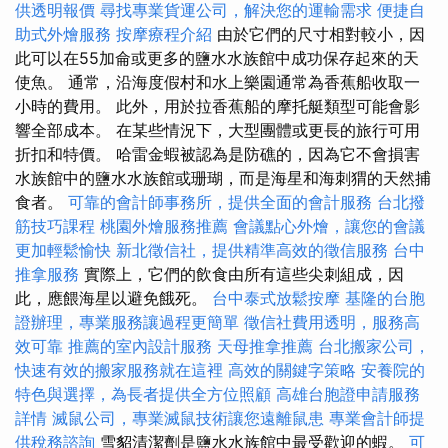
供透明報價
尋找專業貨運公司，解決您的運輸需求
便捷自
助式外燴服務
按摩療程介紹
由於它們的尺寸相對較小，因
此可以在55加侖或更多的鹽水水族館中成功保存起來的天
使魚。 通常，沿海度假村和水上樂園通常為香蕉船收取一
小時的費用。 此外，用於拉香蕉船的摩托艇類型可能會影
響全部成本。 在某些情況下，大型團體或更長的旅行可用
折扣和特價。 哈雷金蝦被認為是防礁的，因為它不會損害
水族館中的鹽水水族館或珊瑚，而是海星和海刺猬的天然捕
食者。
可靠的會計師事務所，提供全面的會計服務
台北撥
筋技巧課程
桃園外燴服務推薦
會議點心外燴，讓您的會議
更加輕鬆愉快
新北徵信社，提供精準高效的徵信服務
台中
推拿服務
實際上，它們的飲食由所有這些尖刺組成，因
此，應餵海星以避免餓死。
台中泰式放鬆按摩
基隆的台胞
證辦理，專業服務讓過程更簡單
徵信社費用透明，服務高
效可靠
推薦的室內設計服務
天母推拿推薦
台北搬家公司，
快速有效的搬家服務就在這裡
高效的關鍵字策略
安養院的
特色與選擇，為長者提供全方位照顧
高雄台胞證申請服務
詳情
滅鼠公司，專業滅鼠技術讓您遠離鼠患
專業會計師提
供稅務諮詢
雪貂清潔劑是鹽水水族館中最受歡迎的蝦。
可