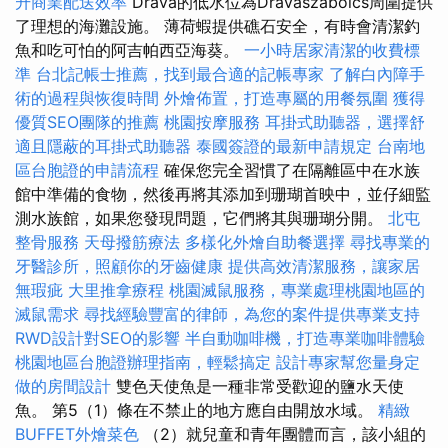
升商業配送效率
Drava的低水位為Drávaszabolcs周圍提供
了理想的海灘設施。 薄荷蝦提供礁石安全，有時會清潔釣
魚和吃可怕的阿吉帕西亞海葵。
一小時居家清潔的收費標
準
台北記帳士推薦，找到最合適的記帳專家
了解白內障手
術的過程與恢復時間
外燴佈置，打造專屬的用餐氛圍
獲得
優質SEO團隊的推薦
桃園按摩服務
耳掛式助聽器，選擇舒
適且隱蔽的耳掛式助聽器
泰國簽證的最新申請規定
台南地
區台胞證的申請流程
確保您完全習慣了在隔離區中在水族
館中準備的食物，然後再將其添加到珊瑚首映中，並仔細監
測水族館，如果您發現問題，它們將其與珊瑚分開。
北屯
整骨服務
天母撥筋療法
多樣化外燴自助餐選擇
尋找專業的
牙醫診所，照顧你的牙齒健康
提供高效清潔服務，讓家居
無瑕疵
大里推拿療程
桃園滅鼠服務，專業處理桃園地區的
滅鼠需求
尋找經驗豐富的律師，為您的案件提供專業支持
RWD設計對SEO的影響
半自動咖啡機，打造專業咖啡體驗
桃園地區台胞證辦理指南，輕鬆搞定
設計專家幫您量身定
做的房間設計
雙色天使魚是一種非常受歡迎的鹽水天使
魚。 第5（1）條在不禁止的地方應自由開放水域。
精緻
BUFFET外燴菜色
（2）就兒童和青年團體而言，該小組的