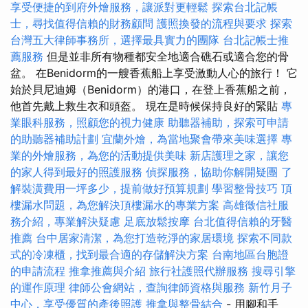
享受便捷的到府外燴服務，讓派對更輕鬆
探索台北記帳
士，尋找值得信賴的財務顧問
護照換發的流程與要求
探索
台灣五大律師事務所，選擇最具實力的團隊
台北記帳士推
薦服務
但是並非所有物種都安全地適合礁石或適合您的骨
盆。 在Benidorm的一艘香蕉船上享受激動人心的旅行！ 它
始於貝尼迪姆（Benidorm）的港口，在登上香蕉船之前，
他首先戴上救生衣和頭盔。 現在是時候保持良好的緊貼
專
業眼科服務，照顧您的視力健康
助聽器補助，探索可申請
的助聽器補助計劃
宜蘭外燴，為當地聚會帶來美味選擇
專
業的外燴服務，為您的活動提供美味
新店護理之家，讓您
的家人得到最好的照護服務
偵探服務，協助你解開疑團
了
解裝潢費用一坪多少，提前做好預算規劃
學習整骨技巧
頂
樓漏水問題，為您解決頂樓漏水的專業方案
高雄徵信社服
務介紹，專業解決疑慮
足底放鬆按摩
台北值得信賴的牙醫
推薦
台中居家清潔，為您打造乾淨的家居環境
探索不同款
式的冷凍櫃，找到最合適的存儲解決方案
台南地區台胞證
的申請流程
推拿推薦與介紹
旅行社護照代辦服務
搜尋引擎
的運作原理
律師公會網站，查詢律師資格與服務
新竹月子
中心，享受優質的產後照護
推拿與整骨結合
- 用腳和手