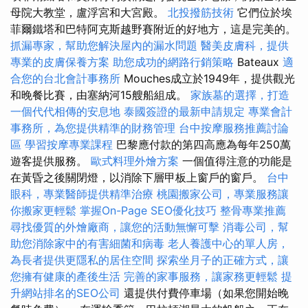
母院大教堂，盧浮宮和大宮殿。
北投撥筋技術
它們位於埃
菲爾鐵塔和巴特阿克斯越野賽附近的好地方，這是完美的。
抓漏專家，幫助您解決屋內的漏水問題
醫美皮膚科，提供
專業的皮膚保養方案
助您成功的網路行銷策略
Bateaux
適
合您的台北會計事務所
Mouches成立於1949年，提供觀光
和晚餐比賽，由塞納河15艘船組成。
家族墓的選擇，打造
一個代代相傳的安息地
泰國簽證的最新申請規定
專業會計
事務所，為您提供精準的財務管理
台中按摩服務推薦討論
區
學習按摩專業課程
巴黎應付款的第四高應為每年250萬
遊客提供服務。
歐式料理外燴方案
一個值得注意的功能是
在黃昏之後關閉燈，以消除下層甲板上窗戶的窗戶。
台中
眼科，專業醫師提供精準治療
桃園搬家公司，專業服務讓
你搬家更輕鬆
掌握On-Page SEO優化技巧
整骨專業推薦
尋找優質的外燴廠商，讓您的活動無懈可擊
消毒公司，幫
助您消除家中的有害細菌和病毒
老人養護中心的單人房，
為長者提供更隱私的居住空間
探索坐月子的正確方式，讓
您擁有健康的產後生活
完善的家事服務，讓家務更輕鬆
提
升網站排名的SEO公司
還提供付費停車場（如果您開始晚