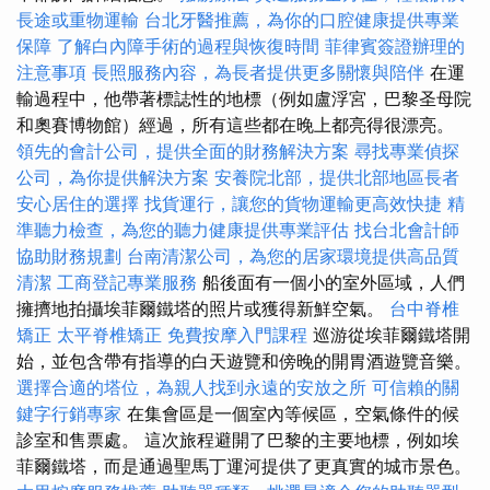
長途或重物運輸
台北牙醫推薦，為你的口腔健康提供專業
保障
了解白內障手術的過程與恢復時間
菲律賓簽證辦理的
注意事項
長照服務內容，為長者提供更多關懷與陪伴
在運
輸過程中，他帶著標誌性的地標（例如盧浮宮，巴黎圣母院
和奧賽博物館）經過，所有這些都在晚上都亮得很漂亮。
領先的會計公司，提供全面的財務解決方案
尋找專業偵探
公司，為你提供解決方案
安養院北部，提供北部地區長者
安心居住的選擇
找貨運行，讓您的貨物運輸更高效快捷
精
準聽力檢查，為您的聽力健康提供專業評估
找台北會計師
協助財務規劃
台南清潔公司，為您的居家環境提供高品質
清潔
工商登記專業服務
船後面有一個小的室外區域，人們
擁擠地拍攝埃菲爾鐵塔的照片或獲得新鮮空氣。
台中脊椎
矯正
太平脊椎矯正
免費按摩入門課程
巡游從埃菲爾鐵塔開
始，並包含帶有指導的白天遊覽和傍晚的開胃酒遊覽音樂。
選擇合適的塔位，為親人找到永遠的安放之所
可信賴的關
鍵字行銷專家
在集會區是一個室內等候區，空氣條件的候
診室和售票處。 這次旅程避開了巴黎的主要地標，例如埃
菲爾鐵塔，而是通過聖馬丁運河提供了更真實的城市景色。