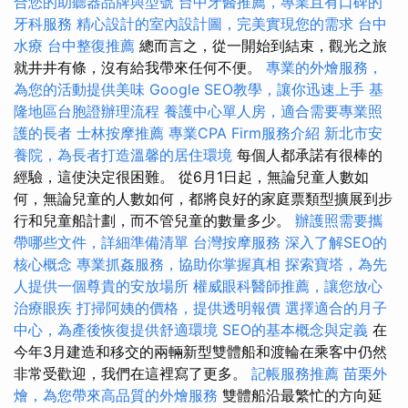
合您的助聽器品牌與型號
台中牙醫推薦，專業且有口碑的
牙科服務
精心設計的室內設計圖，完美實現您的需求
台中
水療
台中整復推薦
總而言之，從一開始到結束，觀光之旅
就井井有條，沒有給我帶來任何不便。
專業的外燴服務，
為您的活動提供美味
Google SEO教學，讓你迅速上手
基
隆地區台胞證辦理流程
養護中心單人房，適合需要專業照
護的長者
士林按摩推薦
專業CPA Firm服務介紹
新北市安
養院，為長者打造溫馨的居住環境
每個人都承諾有很棒的
經驗，這使決定很困難。 從6月1日起，無論兒童人數如
何，無論兒童的人數如何，都將良好的家庭票類型擴展到步
行和兒童船計劃，而不管兒童的數量多少。
辦護照需要攜
帶哪些文件，詳細準備清單
台灣按摩服務
深入了解SEO的
核心概念
專業抓姦服務，協助你掌握真相
探索寶塔，為先
人提供一個尊貴的安放場所
權威眼科醫師推薦，讓您放心
治療眼疾
打掃阿姨的價格，提供透明報價
選擇適合的月子
中心，為產後恢復提供舒適環境
SEO的基本概念與定義
在
今年3月建造和移交的兩輛新型雙體船和渡輪在乘客中仍然
非常受歡迎，我們在這裡寫了更多。
記帳服務推薦
苗栗外
燴，為您帶來高品質的外燴服務
雙體船沿最繁忙的方向延