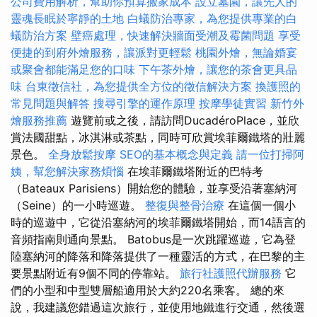
公司費用解析，幫助你預算搬家成本
設立墓園，讓先人的
靈魂長眠於寧靜的土地
白蟻防治專家，為您提供專業的白
蟻防治方案
壁癌處理，快速解決牆面受潮及霉菌問題
享受
便捷的到府外燴服務，讓派對更輕鬆
桃園外燴，無論婚宴
或聚會都能滿足您的口味
下午茶外燴，讓您的茶會更具品
味
台東徵信社，為您提供全方位的徵信解決方案
換護照的
常見問題與解答
搜尋引擎的運作原理
按摩學徒實習
新竹外
燴服務推薦
遊覽前或之後，請訪問DucadéroPlace，並欣
賞法國甜點，冰淇淋或茶點，同時可欣賞埃菲爾鐵塔的壯麗
景色。
全身放鬆按摩
SEO的基本概念與定義
請一位打掃阿
姨，幫您解決家務煩惱
在埃菲爾鐵塔附近的巴特考
（Bateaux Parisiens）開始您的體驗，並享受沿著塞納河
（Seine）的一小時巡遊。
整復與整骨治療
在這個一個小
時的巡遊中，它從沿塞納河的埃菲爾鐵塔開始，而14語言的
音頻指南則通向景點。 Batobus是一次跳躍巡遊，它為登
陸塞納河的降落和降落提供了一種靈活的方式，在巴黎的主
要景點附近有9個不同的停靠站。
旅行社護照代辦服務
它
們的小型和中型雙層船適用於大約220名乘客。 總的來
說，我建議您錯過這次旅行，並使用地鐵進行交通，然後選