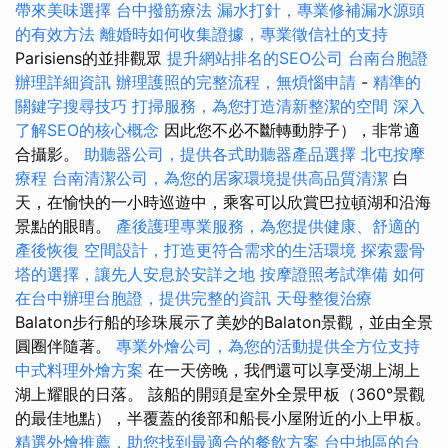
帶來美味選擇
台中撥筋療法
漏水打針，專業修補漏水源頭
的有效方法
離婚時如何收集證據，專業徵信社的支持
Parisiens的並排觀眾
提升網站排名的SEO公司
台南台胞證
辦理詳細資訊
辦理護照的完整流程，無煩惱申請
-
精準的
關鍵字搜尋技巧
打掃服務，為您打造清新整潔的空間
深入
了解SEO的核心概念
因此您不必不斷轉動脖子），非常適
合攝影。
助聽器公司，提供各式助聽器產品選擇
北屯按摩
療程
台南清潔公司，為您的居家環境提供高品質清潔
白
天，在愉快的一小時巡遊中，乘客可以欣賞巴拉頓湖和沿海
景點的眼睛。
產後護理專業服務，為您提供健康、舒適的
產後恢復
空間設計，打造更符合需求的生活環境
探索靈骨
塔的選擇，讓先人安息於安詳之地
按摩證照考試準備
如何
在台中辦理台胞證，提供完整的資訊
天母整復治療
Balaton步行船的珍珠展示了美妙的Balaton景觀，並由全景
圓圈伴隨著。
專業外燴公司，為您的活動提供全方位支持
中式料理外燴方案
在一天傍晚，我們還可以享受湖上湖上
湖上耀眼的日落。 該船的開頭是室外全景甲板（360°景觀
的最佳地點），半覆蓋的後部和船長小屋附近的小上甲板。
精選外燴推薦，助您找到最適合的餐飲方案
台中地區的台