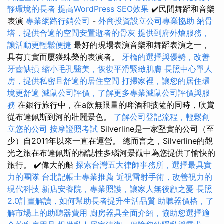
靜環境的長者
提高WordPress SEO效果
✔️民間舞蹈和音樂
表演
專業網路行銷公司
-
外商投資設立公司專業協助
納骨
塔，提供合適的空間安置逝者的骨灰
提供到府外燴服務，
讓活動更輕鬆便捷
最好的現場表演音樂和舞蹈表演之一，
具有真實而屢獲殊榮的表演者。
牙橋的選擇與優勢，改善
牙齒缺損
縮小毛孔醫美，恢復平滑緊緻肌膚
長照中心單人
房，提供私密且舒適的居住空間
打掃家裡，讓您的居住環
境更舒適
滅鼠公司評價，了解更多專業滅鼠公司評價與服
務
在銀行旅行中，在a飲無限量的啤酒和披薩的同時，欣賞
從布達佩斯到河的壯麗景色。
了解公司登記流程，輕鬆創
立您的公司
按摩證照考試
Silverline是一家堅實的公司（至
少）自2011年以來一直在運營。 總而言之，Silverline的觀
光之旅在布達佩斯的標誌性多瑙河景觀中為您提供了愉快的
旅行。 ✔️偉大的船
探索台灣五大律師事務所，選擇最具實
力的團隊
台北記帳士專業推薦
近視雷射手術，改善視力的
現代科技
新店安養院，專業照護，讓家人無後顧之憂
長照
2.0計畫解讀，如何幫助長者提升生活品質
助聽器價格，了
解市場上的助聽器費用
廚房器具全面介紹，協助您選擇適