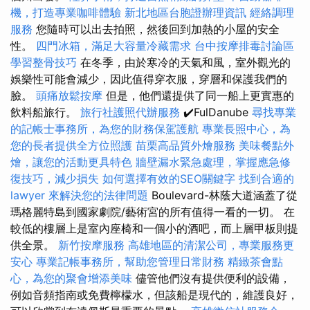
機，打造專業咖啡體驗
新北地區台胞證辦理資訊
經絡調理
服務
您隨時可以出去拍照，然後回到加熱的小屋的安全
性。
四門冰箱，滿足大容量冷藏需求
台中按摩排毒討論區
學習整骨技巧
在冬季，由於寒冷的天氣和風，室外觀光的
娛樂性可能會減少，因此值得穿衣服，穿層和保護我們的
臉。
頭痛放鬆按摩
但是，他們還提供了同一船上更實惠的
飲料船旅行。
旅行社護照代辦服務
✔️FulDanube
尋找專業
的記帳士事務所，為您的財務保駕護航
專業長照中心，為
您的長者提供全方位照護
苗栗高品質外燴服務
美味餐點外
燴，讓您的活動更具特色
牆壁漏水緊急處理，掌握應急修
復技巧，減少損失
如何選擇有效的SEO關鍵字
找到合適的
lawyer 來解決您的法律問題
Boulevard-林蔭大道涵蓋了從
瑪格麗特島到國家劇院/藝術宮的所有值得一看的一切。 在
較低的樓層上是室內座椅和一個小的酒吧，而上層甲板則提
供全景。
新竹按摩服務
高雄地區的清潔公司，專業服務更
安心
專業記帳事務所，幫助您管理日常財務
精緻茶會點
心，為您的聚會增添美味
儘管他們沒有提供便利的設備，
例如音頻指南或免費檸檬水，但該船是現代的，維護良好，