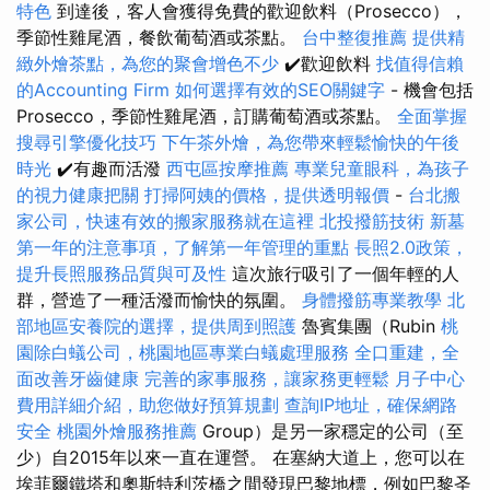
特色
到達後，客人會獲得免費的歡迎飲料（Prosecco），
季節性雞尾酒，餐飲葡萄酒或茶點。
台中整復推薦
提供精
緻外燴茶點，為您的聚會增色不少
✔️歡迎飲料
找值得信賴
的Accounting Firm
如何選擇有效的SEO關鍵字
- 機會包括
Prosecco，季節性雞尾酒，訂購葡萄酒或茶點。
全面掌握
搜尋引擎優化技巧
下午茶外燴，為您帶來輕鬆愉快的午後
時光
✔️有趣而活潑
西屯區按摩推薦
專業兒童眼科，為孩子
的視力健康把關
打掃阿姨的價格，提供透明報價
-
台北搬
家公司，快速有效的搬家服務就在這裡
北投撥筋技術
新墓
第一年的注意事項，了解第一年管理的重點
長照2.0政策，
提升長照服務品質與可及性
這次旅行吸引了一個年輕的人
群，營造了一種活潑而愉快的氛圍。
身體撥筋專業教學
北
部地區安養院的選擇，提供周到照護
魯賓集團（Rubin
桃
園除白蟻公司，桃園地區專業白蟻處理服務
全口重建，全
面改善牙齒健康
完善的家事服務，讓家務更輕鬆
月子中心
費用詳細介紹，助您做好預算規劃
查詢IP地址，確保網路
安全
桃園外燴服務推薦
Group）是另一家穩定的公司（至
少）自2015年以來一直在運營。 在塞納大道上，您可以在
埃菲爾鐵塔和奧斯特利茨橋之間發現巴黎地標，例如巴黎圣