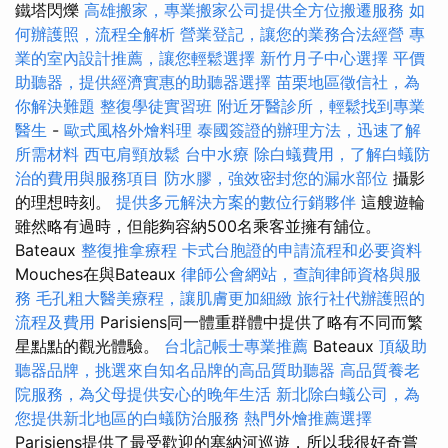
鐵塔閃爍
高雄搬家，專業搬家公司提供全方位搬遷服務
如
何辦護照，流程全解析
營業登記，讓您的業務合法經營
專
業的室內設計推薦，讓您輕鬆選擇
新竹月子中心選擇
平價
助聽器，提供經濟實惠的助聽器選擇
苗栗地區徵信社，為
你解決難題
整復學徒實習班
附近牙醫診所，輕鬆找到專業
醫生
-
歐式風格外燴料理
泰國簽證的辦理方法，迅速了解
所需材料
西屯肩頸放鬆
台中水療
除白蟻費用，了解白蟻防
治的費用與服務項目
防水膠，強效密封您的漏水部位
攝影
的理想時刻。
提供多元解決方案的數位行銷夥伴
這艘遊輪
雖然略有過時，但能夠容納500名乘客並擁有舖位。
Bateaux
整復推拿療程
卡式台胞證的申請流程和必要資料
Mouches在與Bateaux
律師公會網站，查詢律師資格與服
務
毛孔粗大醫美療程，讓肌膚更加細緻
旅行社代辦護照的
流程及費用
Parisiens同一體重群體中提供了略有不同而繁
星點點的觀光體驗。
台北記帳士專業推薦
Bateaux
頂級助
聽器品牌，挑選來自知名品牌的高品質助聽器
高品質養老
院服務，為父母提供安心的晚年生活
新北除白蟻公司，為
您提供新北地區的白蟻防治服務
熱門外燴推薦選擇
Parisiens提供了最受歡迎的塞納河巡遊，所以我很好奇嘗