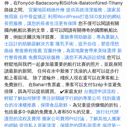
伸，在Fonyód-Badacsony和Siófok-Balatonfüred-Tihany
路線之間。
宜蘭地區精緻外燴
提供高效清潔服務，讓家居
無瑕疵
台中骨盆矯正
利用WordPress打造SEO友好的網站
長照服務，讓您的長者生活更有保障
您不僅可以閱讀有關
國內帆船比賽的文章，還可以閱讀有關傳奇的國際帆船比
賽，例如沃爾沃海洋競賽。
重聽專用助聽器，專為重聽人
士設計的助聽器解決方案
隆乳手術，提升自信，塑造理想
曲線
整復療程推薦
宜蘭外燴，為當地聚會帶來美味選擇
新
竹整骨推薦
免費寫訴狀服務，讓您不再為訴訟煩惱
您可以
輕鬆地與我們一起參加最重要的航行比賽的照片，並親身閱
讀最新的新聞。 任何在水中厭倦了洗澡的人都可以從步行
船上看區域。 除了渡輪外，殘疾人現在還可以在乘客船上
免費旅行。 在Bahart售票處，乘客可以支付Szép卡並避免
排隊，因為可以提前購買。 ✔️家庭友好
台胞證申請流程，
輕鬆了解如何辦理
專注於關鍵字行銷的專業公司
找到最適
合的冷凍櫃推薦，保障食品新鮮
- 為兒童提供慷慨的折扣，
包括最多0-9歲的免費進入者和50％的兒童。
旅行社代辦
護照的流程及費用
搬家公司費用Ptt討論，了解其他人搬家
的經驗
提供私人居家清潔，保障您的隱私與需求
保證第一