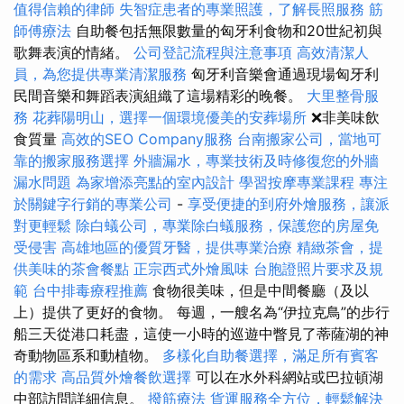
值得信賴的律師
失智症患者的專業照護，了解長照服務
筋
師傅療法
自助餐包括無限數量的匈牙利食物和20世紀初與
歌舞表演的情緒。
公司登記流程與注意事項
高效清潔人
員，為您提供專業清潔服務
匈牙利音樂會通過現場匈牙利
民間音樂和舞蹈表演組織了這場精彩的晚餐。
大里整骨服
務
花葬陽明山，選擇一個環境優美的安葬場所
❌非美味飲
食質量
高效的SEO Company服務
台南搬家公司，當地可
靠的搬家服務選擇
外牆漏水，專業技術及時修復您的外牆
漏水問題
為家增添亮點的室內設計
學習按摩專業課程
專注
於關鍵字行銷的專業公司
-
享受便捷的到府外燴服務，讓派
對更輕鬆
除白蟻公司，專業除白蟻服務，保護您的房屋免
受侵害
高雄地區的優質牙醫，提供專業治療
精緻茶會，提
供美味的茶會餐點
正宗西式外燴風味
台胞證照片要求及規
範
台中排毒療程推薦
食物很美味，但是中間餐廳（及以
上）提供了更好的食物。 每週，一艘名為“伊拉克鳥”的步行
船三天從港口耗盡，這使一小時的巡遊中瞥見了蒂薩湖的神
奇動物區系和動植物。
多樣化自助餐選擇，滿足所有賓客
的需求
高品質外燴餐飲選擇
可以在水外科網站或巴拉頓湖
中部訪問詳細信息。
撥筋療法
貨運服務全方位，輕鬆解決