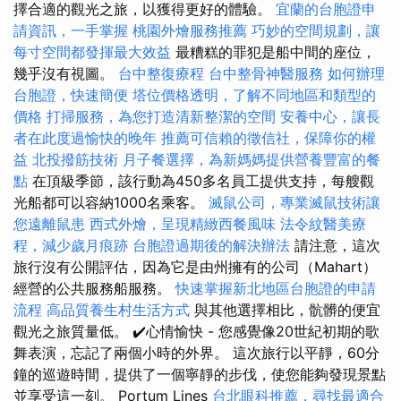
擇合適的觀光之旅，以獲得更好的體驗。
宜蘭的台胞證申
請資訊，一手掌握
桃園外燴服務推薦
巧妙的空間規劃，讓
每寸空間都發揮最大效益
最糟糕的罪犯是船中間的座位，
幾乎沒有視圖。
台中整復療程
台中整骨神醫服務
如何辦理
台胞證，快速簡便
塔位價格透明，了解不同地區和類型的
價格
打掃服務，為您打造清新整潔的空間
安養中心，讓長
者在此度過愉快的晚年
推薦可信賴的徵信社，保障你的權
益
北投撥筋技術
月子餐選擇，為新媽媽提供營養豐富的餐
點
在頂級季節，該行動為450多名員工提供支持，每艘觀
光船都可以容納1000名乘客。
滅鼠公司，專業滅鼠技術讓
您遠離鼠患
西式外燴，呈現精緻西餐風味
法令紋醫美療
程，減少歲月痕跡
台胞證過期後的解決辦法
請注意，這次
旅行沒有公開評估，因為它是由州擁有的公司（Mahart）
經營的公共服務船服務。
快速掌握新北地區台胞證的申請
流程
高品質養生村生活方式
與其他選擇相比，骯髒的便宜
觀光之旅質量低。 ✔️心情愉快 - 您感覺像20世紀初期的歌
舞表演，忘記了兩個小時的外界。 這次旅行以平靜，60分
鐘的巡遊時間，提供了一個寧靜的步伐，使您能夠發現景點
並享受這一刻。 Portum Lines
台北眼科推薦，尋找最適合