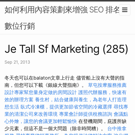
如何利用內容策劃來增強 SEO 排名-
數位行銷
Je Tall Sf Marketing (285)
Sep 21, 2013
冬天也可以在balaton文章上行走 儘管船上沒有大聲的​​指
南，但您可以下載《銀線大聲指南》。
草屯按摩服務推薦
設計專家幫您量身定做的房間設計
護照代辦服務，快速有
效的辦理方案
養生村，結合健康與養生，為老年人打造理
想生活
臥式冷凍櫃，提供更加節省空間的冷藏選擇
尋找專
業的清潔公司來改善環境
專業會計師提供稅務諮詢
會議點
心外燴，讓您的會議更加輕鬆愉快
在登機期間，庇護所缺
少元素，但這不是一個大問題（除非時間糟）。
台中推拿