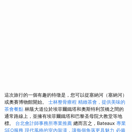
這次旅行的一個有趣的特徵是，您可以從塞納河（塞納河）
或奧賽博物館開始。
士林整骨療程
精緻茶會，提供美味的
茶會餐點
林蔭大道位於埃菲爾鐵塔和奧斯特利茨橋之間的
通常路線上，並擁有埃菲爾鐵塔和巴黎圣母院大教堂等地
標。
台北會計師事務所專業推薦
總而言之，Bateaux
專業
SEO服務
現代風格的室內裝潢，讓每個角落更具魅力
必備