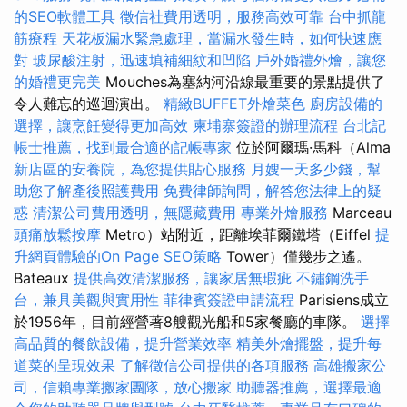
的SEO軟體工具
徵信社費用透明，服務高效可靠
台中抓龍
筋療程
天花板漏水緊急處理，當漏水發生時，如何快速應
對
玻尿酸注射，迅速填補細紋和凹陷
戶外婚禮外燴，讓您
的婚禮更完美
Mouches為塞納河沿線最重要的景點提供了
令人難忘的巡迴演出。
精緻BUFFET外燴菜色
廚房設備的
選擇，讓烹飪變得更加高效
柬埔寨簽證的辦理流程
台北記
帳士推薦，找到最合適的記帳專家
位於阿爾瑪·馬科（Alma
新店區的安養院，為您提供貼心服務
月嫂一天多少錢，幫
助您了解產後照護費用
免費律師詢問，解答您法律上的疑
惑
清潔公司費用透明，無隱藏費用
專業外燴服務
Marceau
頭痛放鬆按摩
Metro）站附近，距離埃菲爾鐵塔（Eiffel
提
升網頁體驗的On Page SEO策略
Tower）僅幾步之遙。
Bateaux
提供高效清潔服務，讓家居無瑕疵
不鏽鋼洗手
台，兼具美觀與實用性
菲律賓簽證申請流程
Parisiens成立
於1956年，目前經營著8艘觀光船和5家餐廳的車隊。
選擇
高品質的餐飲設備，提升營業效率
精美外燴擺盤，提升每
道菜的呈現效果
了解徵信公司提供的各項服務
高雄搬家公
司，信賴專業搬家團隊，放心搬家
助聽器推薦，選擇最適