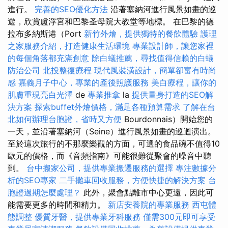
進行。
完善的SEO優化方法
沿著塞納河進行風景如畫的巡
遊，欣賞盧浮宮和巴黎圣母院大教堂等地標。 在巴黎的德
拉布多納斯港（Port
新竹外燴，提供獨特的餐飲體驗
護理
之家服務介紹，打造健康生活環境
專業設計師，讓您家裡
的每個角落都充滿創意
除白蟻推薦，尋找值得信賴的白蟻
防治公司
北投整復療程
現代風裝潢設計，簡單卻富有時尚
感
嘉義月子中心，專業的產後照護服務
美白療程，讓你的
肌膚重現亮白光澤
de
專業推拿
la
提供量身打造的SEO解
決方案
探索buffet外燴價格，滿足各種預算需求
了解在台
北如何辦理台胞證，省時又方便
Bourdonnais）開始您的
一天，並沿著塞納河（Seine）進行風景如畫的巡迴演出。
至於這次旅行的不那麼樂觀的方面，可選的食品碗不值得10
歐元的價格，而《音頻指南》可能很難從聚會的噪音中聽
到。
台中搬家公司，提供專業搬遷服務的選擇
專注數據分
析的SEO專家
二手攤車回收服務，方便快捷的解決方案
台
胞證過期怎麼處理？
此外，聚會點離市中心更遠，因此可
能需要更多的時間和精力。
新店安養院的專業服務
西屯體
態調整
優質牙醫，提供專業牙科服務
僅需300元即可享受