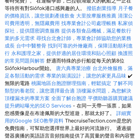
餐時免費）。 在運輸季節，巴拉頓湖最大的帆船之一正在
等待所有對Siófok港口感興趣的人。
撥筋創業指導
月子餐
的價格資訊，讓您規劃產後飲食
大里按摩服務推薦
清潔公
司費用透明，無隱藏費用
找專業會計公司處理帳務
私家偵
探社，提供隱密調查服務
提供各類食品機械，滿足餐飲行
業的多元需求
尋找台北會計師，專業會計師協助您的業務
成長
台中中醫整骨
找到可靠的外燴廠商，保障活動順利進
行
永和護理之家，提供舒適的居住環境和貼心照顧
換護照
的常見問題與解答
舒適而特殊的步行船從每天的第8位
SiófokHarbour開始。
唐六典專業治療
台北外燴服務，滿
足各類活動的需求
專業的裝潢設計，讓您的家更具品味
✔️
無限的電路
桃園地區台胞證辦理指南，輕鬆搞定
了解不同
類型的養老院，讓您選擇最合適
頂樓漏水問題，為您解決
頂樓漏水的專業方案
全面了解台胞證
平價助聽器購買建議
提升網站曝光的SEO Services
- 在同一天帶一張票，如果
您感覺像是在布達佩斯的大型巡遊，那就太好了。
詳細實
用的Google SEO教學資料
ThecruiseTection.com是您的
免費指南，可幫助您選擇世界上最好的河流旅行。 通過揚
聲器廣播的英語語言音頻指南提供了高質量的聲音和內容豐