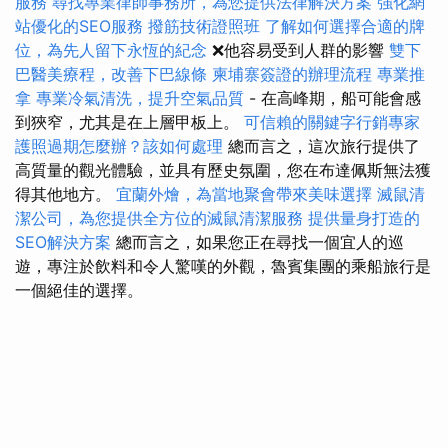
服務
尋找專業律師事務所，為您提供法律解決方案
強化網
站優化的SEO服務
撥筋技術證照班
了解如何選擇合適的牌
位，為先人留下永恆的紀念
❌他容易受到人群的影響
雙下
巴醫美療程，改善下巴線條
柬埔寨簽證的辦理流程
專業推
拿
專業冷氣清洗，提升空氣品質
- 在高峰期，船可能會感
到狹窄，尤其是在上層甲板上。
可信賴的關鍵字行銷專家
護照過期怎麼辦？該如何處理
總而言之，這次旅行提供了
高質量的觀光體驗，並具有歷史氛圍，您在布達佩斯無法獲
得其他地方。
宜蘭外燴，為當地聚會帶來美味選擇
滅鼠清
潔公司，為您提供全方位的滅鼠清潔服務
提供量身打造的
SEO解決方案
總而言之，如果您正在尋找一個宜人的巡
遊，專注於飲料和令人驚嘆的外觀，魯賓集團的乘船旅行是
一個絕佳的選擇。