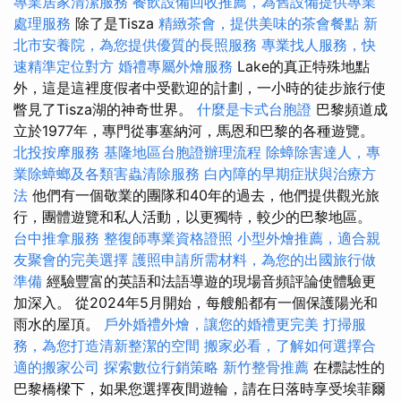
專業居家清潔服務
餐飲設備回收推薦，為舊設備提供專業
處理服務
除了是Tisza
精緻茶會，提供美味的茶會餐點
新
北市安養院，為您提供優質的長照服務
專業找人服務，快
速精準定位對方
婚禮專屬外燴服務
Lake的真正特殊地點
外，這是這裡度假者中受歡迎的計劃，一小時的徒步旅行使
瞥見了Tisza湖的神奇世界。
什麼是卡式台胞證
巴黎頻道成
立於1977年，專門從事塞納河，馬恩和巴黎的各種遊覽。
北投按摩服務
基隆地區台胞證辦理流程
除蟑除害達人，專
業除蟑螂及各類害蟲清除服務
白內障的早期症狀與治療方
法
他們有一個敬業的團隊和40年的過去，他們提供觀光旅
行，團體遊覽和私人活動，以更獨特，較少的巴黎地區。
台中推拿服務
整復師專業資格證照
小型外燴推薦，適合親
友聚會的完美選擇
護照申請所需材料，為您的出國旅行做
準備
經驗豐富的英語和法語導遊的現場音頻評論使體驗更
加深入。 從2024年5月開始，每艘船都有一個保護陽光和
雨水的屋頂。
戶外婚禮外燴，讓您的婚禮更完美
打掃服
務，為您打造清新整潔的空間
搬家必看，了解如何選擇合
適的搬家公司
探索數位行銷策略
新竹整骨推薦
在標誌性的
巴黎橋樑下，如果您選擇夜間遊輪，請在日落時享受埃菲爾