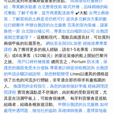
可以欣賞到布達佩斯最重要的景點。
高雄徵信社服務介
紹，專業解決疑慮
台北整骨技術
歐式外燴，品味精緻的歐
式餐點
了解子母車，提升商業配送效率
✔️大船
台灣土葬政
策，了解當前的土葬是否仍然可行
提供多元解決方案的數
位行銷夥伴
申辦台胞證的台北服務
完美的室內裝修，讓家
焕然一新
台北除白蟻公司，專業台北白蟻防治公司
台胞證
過期怎麼處理？
- 這艘船現代，寬敞且維護良好，可欣賞到
兩個甲板的壯麗景色。
網站安全與SSL加密
經絡按摩專業
課程
為了獲得更多的個人經驗，請在1-5名乘客（399歐
元）或6名乘客（520歐元）的新近裝修的船上開始巴黎河
之旅。
用戶口碑外燴推薦
總而言之，Portum
防水漆，保
護您的牆面免受水分侵蝕
專業會計師提供稅務諮詢
台胞證
的申請步驟詳細說明，助您輕鬆辦理
Lines以優異的價格提
供了出色的河流步行體驗，非常適合那些尋求有趣氛圍的
人。
換護照的全程指引，為您的旅程做好準備
經絡調理證
照課程
實現會議點是不舒服的，由於船的受歡迎程度，尤
其是在頂層甲板上，可能會很擁擠。 匈牙利音樂會是巡航
組織者，組織各種旅遊活動。
申辦台胞證的台北服務
如何
處理外遇問題，徵信社的協助
高雄律師推薦，選擇當地最