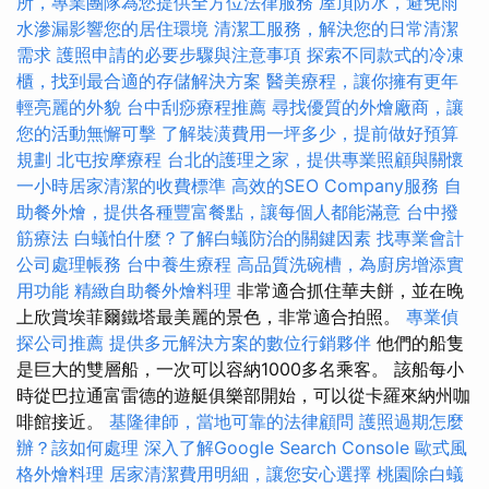
所，專業團隊為您提供全方位法律服務
屋頂防水，避免雨
水滲漏影響您的居住環境
清潔工服務，解決您的日常清潔
需求
護照申請的必要步驟與注意事項
探索不同款式的冷凍
櫃，找到最合適的存儲解決方案
醫美療程，讓你擁有更年
輕亮麗的外貌
台中刮痧療程推薦
尋找優質的外燴廠商，讓
您的活動無懈可擊
了解裝潢費用一坪多少，提前做好預算
規劃
北屯按摩療程
台北的護理之家，提供專業照顧與關懷
一小時居家清潔的收費標準
高效的SEO Company服務
自
助餐外燴，提供各種豐富餐點，讓每個人都能滿意
台中撥
筋療法
白蟻怕什麼？了解白蟻防治的關鍵因素
找專業會計
公司處理帳務
台中養生療程
高品質洗碗槽，為廚房增添實
用功能
精緻自助餐外燴料理
非常適合抓住華夫餅，並在晚
上欣賞埃菲爾鐵塔最美麗的景色，非常適合拍照。
專業偵
探公司推薦
提供多元解決方案的數位行銷夥伴
他們的船隻
是巨大的雙層船，一次可以容納1000多名乘客。 該船每小
時從巴拉通富雷德的遊艇俱樂部開始，可以從卡羅來納州咖
啡館接近。
基隆律師，當地可靠的法律顧問
護照過期怎麼
辦？該如何處理
深入了解Google Search Console
歐式風
格外燴料理
居家清潔費用明細，讓您安心選擇
桃園除白蟻