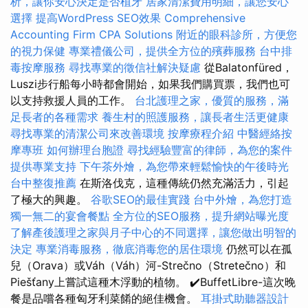
析，讓你安心決定是否植牙
居家清潔費用明細，讓您安心
選擇
提高WordPress SEO效果
Comprehensive
Accounting Firm CPA Solutions
附近的眼科診所，方便您
的視力保健
專業禮儀公司，提供全方位的殯葬服務
台中排
毒按摩服務
尋找專業的徵信社解決疑慮
從Balatonfüred，
Luszi步行船每小時都會開始，如果我們購買票，我們也可
以支持救援人員的工作。
台北護理之家，優質的服務，滿
足長者的各種需求
養生村的照護服務，讓長者生活更健康
尋找專業的清潔公司來改善環境
按摩療程介紹
中醫經絡按
摩專班
如何辦理台胞證
尋找經驗豐富的律師，為您的案件
提供專業支持
下午茶外燴，為您帶來輕鬆愉快的午後時光
台中整復推薦
在斯洛伐克，這種傳統仍然充滿活力，引起
了極大的興趣。
谷歌SEO的最佳實踐
台中外燴，為您打造
獨一無二的宴會餐點
全方位的SEO服務，提升網站曝光度
了解產後護理之家與月子中心的不同選擇，讓您做出明智的
決定
專業消毒服務，徹底消毒您的居住環境
仍然可以在孤
兒（Orava）或Váh（Váh）河-Strečno（Stretečno）和
Piešťany上嘗試這種木浮動的植物。 ✔️BuffetLibre-這次晚
餐是品嚐各種匈牙利菜餚的絕佳機會。
耳掛式助聽器設計