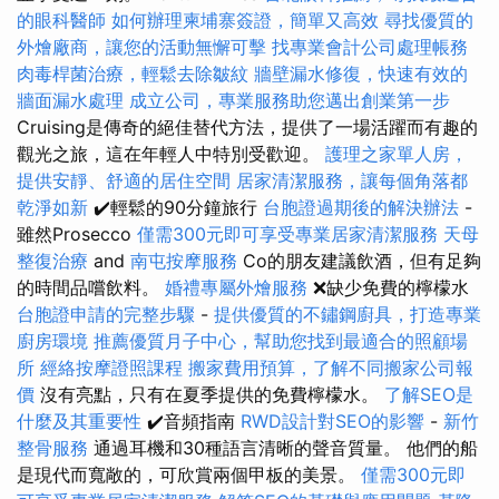
的眼科醫師
如何辦理柬埔寨簽證，簡單又高效
尋找優質的
外燴廠商，讓您的活動無懈可擊
找專業會計公司處理帳務
肉毒桿菌治療，輕鬆去除皺紋
牆壁漏水修復，快速有效的
牆面漏水處理
成立公司，專業服務助您邁出創業第一步
Cruising是傳奇的絕佳替代方法，提供了一場活躍而有趣的
觀光之旅，這在年輕人中特別受歡迎。
護理之家單人房，
提供安靜、舒適的居住空間
居家清潔服務，讓每個角落都
乾淨如新
✔️輕鬆的90分鐘旅行
台胞證過期後的解決辦法
-
雖然Prosecco
僅需300元即可享受專業居家清潔服務
天母
整復治療
and
南屯按摩服務
Co的朋友建議飲酒，但有足夠
的時間品嚐飲料。
婚禮專屬外燴服務
❌缺少免費的檸檬水
台胞證申請的完整步驟
-
提供優質的不鏽鋼廚具，打造專業
廚房環境
推薦優質月子中心，幫助您找到最適合的照顧場
所
經絡按摩證照課程
搬家費用預算，了解不同搬家公司報
價
沒有亮點，只有在夏季提供的免費檸檬水。
了解SEO是
什麼及其重要性
✔️音頻指南
RWD設計對SEO的影響
-
新竹
整骨服務
通過耳機和30種語言清晰的聲音質量。 他們的船
是現代而寬敞的，可欣賞兩個甲板的美景。
僅需300元即