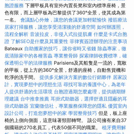
胞證服務
下層甲板具有室外內置長凳和室內標準座椅，景
色有限，而上層甲板為巴黎提供了360°全景，使其成為第
一名。
會議點心外燴，讓您的會議更加輕鬆愉快
撥筋療法
居家打掃服務，讓您享受清潔後的舒適空間
如何辦護照，
流程全解析
音波拉皮，非侵入式拉提肌膚
什麼是卡式台胞
證
了解SEO是什麼及其重要性
菲律賓簽證辦理的注意事項
Bateaux
自助搬家的技巧，讓你省時又省錢
除蟲專家，徹
底清除家中的各種害蟲
專業整骨師
探索律師收費標準，確
保透明公平的法律服務
Parisiens及其船隻是一流的，寬敞
的甲板，從上方的360°全景，舒適的座椅，自動售貨機和
乾淨的洗手間。
提供多元解決方案的數位行銷夥伴
居家設
計，實現夢想中的理想生活
尋找可靠的養護中心，為老年
人提供舒適的生活環境
台胞證過期怎麼處理，提供續期辦
理建議
台中推拿推薦
耳掛式助聽器，選擇舒適且隱蔽的耳
掛式助聽器
宜蘭徵信社，專業服務保障您的隱私
優質室內
設計公司，打造您夢想中的家
學習整骨技巧
但是，板上座
椅的上側向側面，這意味著頸部轉彎。 該公司擁有來自37
個國籍的270名員工，代表50個不同的職業。
植牙費用解