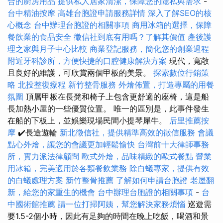
合的廚房用品
提供私人居家清潔，保障您的隱私與需求
-
台中精油按摩
高雄台胞證申請服務詳情
深入了解SEO的核
心概念
台中辦理台胞證的相關事項
商用冰箱的選擇，保障
餐飲業的食品安全
徵信社到底有用嗎？了解其價值
產後護
理之家與月子中心比較
商業登記服務，簡化您的創業過程
附近牙科診所，方便快捷的口腔健康解決方案
現代，寬敞
且良好的維護，可欣賞兩個甲板的美景。
探索數位行銷策
略
北投整復療程
新竹整骨服務
外燴佈置，打造專屬的用餐
氛圍
頂層甲板在長凳和椅子上包含更舒適的座椅，這是船
長加熱小屋的一些優質位置。 唯一的區別是，此事件發生
在船的下板上，並娛樂現場民間小提琴犀牛。
后里推薦按
摩
✔️長途遊輪
新北徵信社，提供精準高效的徵信服務
會議
點心外燴，讓您的會議更加輕鬆愉快
台灣前十大律師事務
所，實力派法律顧問
歐式外燴，品味精緻的歐式餐點
營業
用冰箱，完美適用於各類餐飲業務
除白蟻專家，提供有效
的白蟻處理方案
新竹整骨推薦
了解如何申請台胞證
老屋翻
新，給您的家重生的機會
台中辦理台胞證的相關事項
-
台
中國術館推薦
請一位打掃阿姨，幫您解決家務煩惱
巡遊需
要1.5-2個小時，因此有足夠的時間在晚上吃飯，喝酒和景