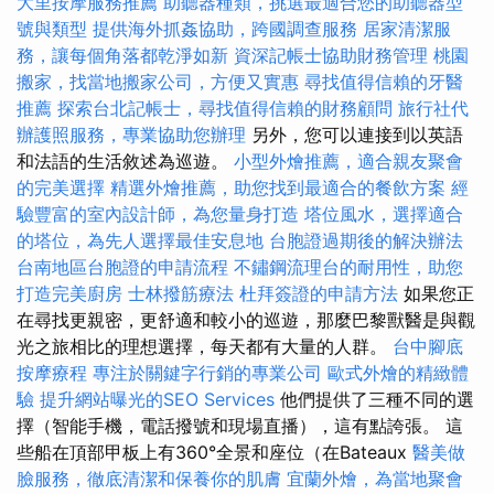
大里按摩服務推薦
助聽器種類，挑選最適合您的助聽器型
號與類型
提供海外抓姦協助，跨國調查服務
居家清潔服
務，讓每個角落都乾淨如新
資深記帳士協助財務管理
桃園
搬家，找當地搬家公司，方便又實惠
尋找值得信賴的牙醫
推薦
探索台北記帳士，尋找值得信賴的財務顧問
旅行社代
辦護照服務，專業協助您辦理
另外，您可以連接到以英語
和法語的生活敘述為巡遊。
小型外燴推薦，適合親友聚會
的完美選擇
精選外燴推薦，助您找到最適合的餐飲方案
經
驗豐富的室內設計師，為您量身打造
塔位風水，選擇適合
的塔位，為先人選擇最佳安息地
台胞證過期後的解決辦法
台南地區台胞證的申請流程
不鏽鋼流理台的耐用性，助您
打造完美廚房
士林撥筋療法
杜拜簽證的申請方法
如果您正
在尋找更親密，更舒適和較小的巡遊，那麼巴黎獸醫是與觀
光之旅相比的理想選擇，每天都有大量的人群。
台中腳底
按摩療程
專注於關鍵字行銷的專業公司
歐式外燴的精緻體
驗
提升網站曝光的SEO Services
他們提供了三種不同的選
擇（智能手機，電話撥號和現場直播），這有點誇張。 這
些船在頂部甲板上有360°全景和座位（在Bateaux
醫美做
臉服務，徹底清潔和保養你的肌膚
宜蘭外燴，為當地聚會