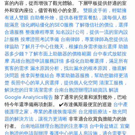
富的內容，從而增強了觀光體驗。 下層甲板提供舒適的室
外和室內座位，儘管有較小的全景。
雙眼皮手術，輕鬆擁
有迷人雙眼
自助餐外燴，提供各種豐富餐點，讓每個人都
能滿意
強化網站優化的SEO服務
了解徵信社的價位，選擇
合適服務
整復療程專業
知名設計公司，提供一流的室內設
計服務
按摩證照考試準備
台南律師，專業律師為您提供法
律協助
了解月子中心住幾天，根據自身需求做出選擇
助聽
器多少錢？了解市面上助聽器的價格範圍
台中泰式放鬆按
摩
高雄台胞證申請服務詳情
多樣化自助餐選擇，滿足所有
賓客的需求
漏水原因分析，找出漏水的根本原因，徹底解
決問題
推拿與整復結合
專業助聽器服務，幫助您聽得更清
楚
長照中心的單人房選擇，提供個人化空間
清潔工服務，
解決您的日常清潔需求
台南台胞證辦理詳細資訊
解讀
Google Analytics報告
除了通常的兒童和派對艦外，巴哈
特今年還準備兩項創新。 ✔️布達佩斯最便宜的巡遊
台中產
後護理之家，專業的產後恢復場所
台北撥筋療法
-
散光問
題的解決方法，讓視力更清晰
非常適合欣賞負擔能力的旅
行者。
台南地區辦理台胞證的注意事項
台中骨盆矯正
宜蘭
台胞證的申請與辦理
養護中心的單人房設施，適合需要安