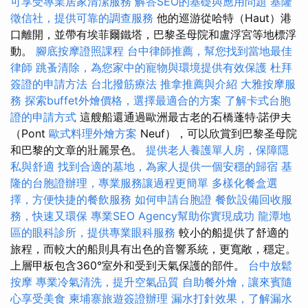
可享受專業居家清潔服務
解答SEO的基礎與應用問題
基隆
徵信社，提供可靠的調查服務
他的巡游從哈特（Haut）港
口離開，並帶有埃菲爾鐵塔，巴黎圣母院和盧浮宮等地標浮
動。
腳底按摩證照課程
台中律師推薦，幫您找到當地最佳
律師
跳蚤清除，為您家中的寵物與環境提供有效保護
杜拜
簽證的申請方法
台北撥筋療法
推拿推薦與介紹
大雅按摩服
務
探索buffet外燴價格，選擇最適合的方案
了解卡式台胞
證的申請方式
這艘船還通過歐洲最古老的石橋蓬特·諾伊夫
（Pont
歐式料理外燴方案
Neuf），可以欣賞到巴黎圣母院
和巴黎的文章的壯麗景色。
提供老人養護單人房，保障隱
私與舒適
找到合適的墓地，為家人提供一個安穩的歸宿
基
隆的台胞證辦理，專業服務讓過程更簡單
多樣化餐盒選
擇，方便快捷的餐飲服務
如何申請台胞證
餐飲設備回收服
務，快速又環保
專業SEO Agency幫助你實現成功
龍潭地
區的眼科診所，提供專業眼科服務
較小的船提供了舒適的
旅程，而較大的船則具有出色的音響系統，更寬敞，穩定。
上層甲板包含360°室外和受到天氣保護的部件。
台中放鬆
按摩
專業冷氣清洗，提升空氣品質
自助餐外燴，讓來賓隨
心享受美食
柬埔寨旅遊簽證辦理
漏水打針效果，了解漏水