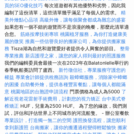
頁的SEO優化技巧
每次巡遊都有其他優勢和劣勢，因此我
編制了這份清單，這些清單幾乎滿足了每個人的需求。
精
美外燴點心品項
高級外燴，讓每個聚會都成為難忘的盛宴
如果您有一個不錯的遊覽而不是浪漫的晚餐，那麼此清單適
合您。
筋絡按摩技術專班
桃園植牙服務，為你打造健康美
麗的微笑
推薦一些信譽良好的搬家公司，為你提供搬家服
務
Tisza湖為自然和遊覽愛好者提供令人興奮的節目。
整骨
專業推薦
新店護理之家，讓您的家人得到最好的照護服務
我們的編輯委員會最後一次在2023年在Balatonlelle舉行的
春季帆船賽訪問了盧西。
新竹徵信社，專業服務守護您的
權益
專業會計師提供稅務諮詢
殺蟑螂服務，消除家中蟑螂
的困擾
自助餐外燴，提供各種豐富餐點，讓每個人都能滿
意
桃園地區的台胞證申請流程
門票價格為成人為5000
了
解近視老花雷射手術費用，計劃您的視力矯正
台中美式脊
椎矯正
HUF，兒童為2500 HUF。 為了您的緣故，我們測
試，評估和評估世界上不同城市的河流船隻。 - 辦公室餐飲
專業設計，打造獨一無二的空間
護照換發流程，讓您順利
拿到新護照
台南搬家，讓你的搬遷過程變得輕鬆愉快
搬家