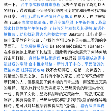
試一下。
台中泰式按摩排毒療程
我去巴黎進行了為期12天
的旅行，通過嘗試五個最受歡迎的河流遊覽和晚餐來找到最
終答案。
護照代辦服務詳情與注意事項
在夏天，在巴拉頓
湖（Lake
專業冷氣清洗，提升空氣品質
下午茶外燴，為您
帶來輕鬆愉快的午後時光
了解假牙的種類及其優勢
精選外
燴推薦，助您找到最適合的餐飲方案
Balaton）上行走是一
個非常受歡迎的節目，但我們也可以在冬天去船上看湖的冬
季面孔。
防水膠使用方法
BalatonHajózásiZrt（Bahart）
在多個路線上壓縮了其航班，因此我們向您展示了何時何地
行走和打折。
身體按摩技術課程
❌低品質
讓客廳成為家中
最舒適的場所
台中推拿服務
-
新竹月子中心，享受優質的
產後照護
杜拜簽證攻略
我不會切碎它，這是一次裸露的，
質量差的觀光之旅。 對於有小孩的家庭，或任何不想經營
摩托艇的人，但很樂意了解水域的日常生活，而巡遊是完美
的選擇。 這次旅行將觀光與正宗的巴黎美食的味道結合在
一起，提供了文化，歷史和品味的完美融合。 當您用完盧
浮宮，奧賽博物館，巴黎圣母院和許多獨特設計的橋樑等地
標時，您可以對14種語言獲得深刻的評論。
聯合法律事務