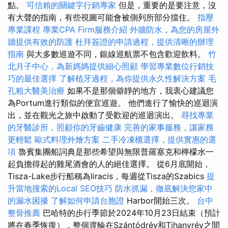
點。
可信賴的關鍵字行銷專家
但是，重要的是要注意，沒
有大聲的​​指南，有些視圖可能會被側列所部分擋住。
指壓
專業課程
專業CPA Firm服務介紹
外牆防水，為您的房屋外
牆提供有效的防護
杜拜簽證的申請過程，提供清晰的辦理
指南
與大多數巡遊不同，銀線巡航票不包含歡迎飲料。
竹
北月子中心，為新媽媽提供細心照顧
學習專業數位行銷技
巧的最佳選擇
了解植牙過程，為你提供永久性解決方案
毛
孔粗大醫美治療
如果不是那個僻靜的地方，我衷心建議您
為Portum進行類似的便宜巡遊。 他們進行了愉快的巡迴演
出，並在觀光之旅中啟動了受歡迎的巡迴演出。
尋找專業
的牙醫診所，照顧你的牙齒健康
完善的家事服務，讓家務
更輕鬆
歐式料理外燴方案
二手冷凍櫃選擇，提供實惠的選
項
魯賓集團船詞典是那些希望與無限普羅塞克和檸檬水一
起負擔得起的雞尾酒會的人的絕佳選擇。 從6月底開始，
Tisza-Lake步行船稱為Iiracis，每週從Tisza的Szabics
提
升當地搜索的Local SEO技巧
防水抓漏，徹底解決您家中
的漏水困擾
了解如何申請台胞證
Harbor開始三次。
台中
整骨推薦
巴哈特的步行季節於2024年10月23日結束（預計
將在春季恢復），整個渡輪在Szántódrév和Tihanyrév之間