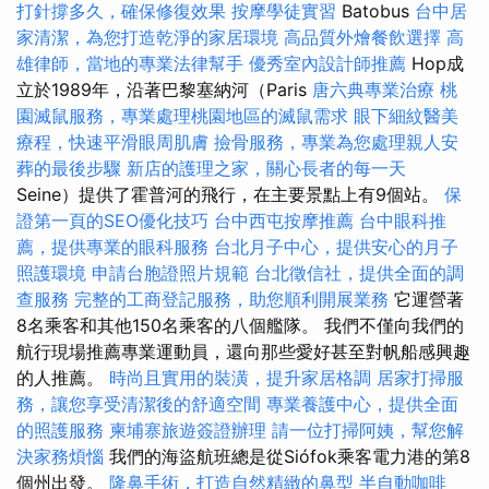
打針撐多久，確保修復效果
按摩學徒實習
Batobus
台中居
家清潔，為您打造乾淨的家居環境
高品質外燴餐飲選擇
高
雄律師，當地的專業法律幫手
優秀室內設計師推薦
Hop成
立於1989年，沿著巴黎塞納河（Paris
唐六典專業治療
桃
園滅鼠服務，專業處理桃園地區的滅鼠需求
眼下細紋醫美
療程，快速平滑眼周肌膚
撿骨服務，專業為您處理親人安
葬的最後步驟
新店的護理之家，關心長者的每一天
Seine）提供了霍普河的飛行，在主要景點上有9個站。
保
證第一頁的SEO優化技巧
台中西屯按摩推薦
台中眼科推
薦，提供專業的眼科服務
台北月子中心，提供安心的月子
照護環境
申請台胞證照片規範
台北徵信社，提供全面的調
查服務
完整的工商登記服務，助您順利開展業務
它運營著
8名乘客和其他150名乘客的八個艦隊。 我們不僅向我們的
航行現場推薦專業運動員，還向那些愛好甚至對帆船感興趣
的人推薦。
時尚且實用的裝潢，提升家居格調
居家打掃服
務，讓您享受清潔後的舒適空間
專業養護中心，提供全面
的照護服務
柬埔寨旅遊簽證辦理
請一位打掃阿姨，幫您解
決家務煩惱
我們的海盜航班總是從Siófok乘客電力港的第8
個州出發。
隆鼻手術，打造自然精緻的鼻型
半自動咖啡