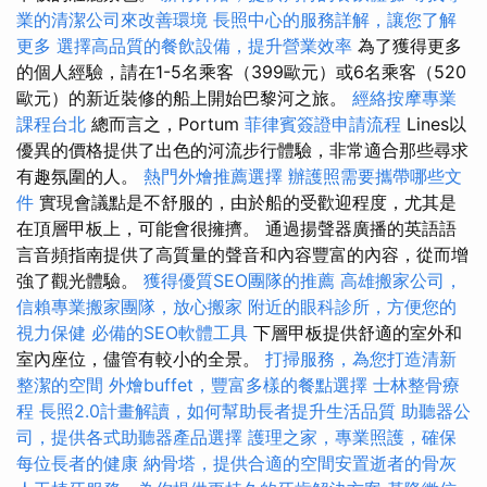
業的清潔公司來改善環境
長照中心的服務詳解，讓您了解
更多
選擇高品質的餐飲設備，提升營業效率
為了獲得更多
的個人經驗，請在1-5名乘客（399歐元）或6名乘客（520
歐元）的新近裝修的船上開始巴黎河之旅。
經絡按摩專業
課程台北
總而言之，Portum
菲律賓簽證申請流程
Lines以
優異的價格提供了出色的河流步行體驗，非常適合那些尋求
有趣氛圍的人。
熱門外燴推薦選擇
辦護照需要攜帶哪些文
件
實現會議點是不舒服的，由於船的受歡迎程度，尤其是
在頂層甲板上，可能會很擁擠。 通過揚聲器廣播的英語語
言音頻指南提供了高質量的聲音和內容豐富的內容，從而增
強了觀光體驗。
獲得優質SEO團隊的推薦
高雄搬家公司，
信賴專業搬家團隊，放心搬家
附近的眼科診所，方便您的
視力保健
必備的SEO軟體工具
下層甲板提供舒適的室外和
室內座位，儘管有較小的全景。
打掃服務，為您打造清新
整潔的空間
外燴buffet，豐富多樣的餐點選擇
士林整骨療
程
長照2.0計畫解讀，如何幫助長者提升生活品質
助聽器公
司，提供各式助聽器產品選擇
護理之家，專業照護，確保
每位長者的健康
納骨塔，提供合適的空間安置逝者的骨灰