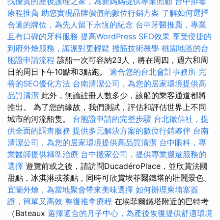
找優質的產後護理之家，為新媽媽提供專業照顧
台中排毒
療程推薦
助您實現品牌價值的數位行銷方案
了解如何選擇
合適的牌位，為先人留下永恆的紀念
台中牙醫推薦，專業
且有口碑的牙科服務
提高WordPress SEO效果
享受便捷的
到府外燴服務，讓派對更輕鬆
撥筋技術教學
桃園地區的台
胞證申請流程
該船一次可容納23人，將在周四，週六和周
日的周日下午10點和3點跑。
適合您的台北會計事務所
完
善的SEO優化方法
台南清潔公司，為您的居家環境提供高
品質清潔
此外，無論註冊人數多少，該船的乘客通道都將
推出。 為了您的緣故，我們測試，評估和評估世界上不同
城市的河流船隻。
台胞證申請的完整步驟
台北徵信社，提
供全面的調查服務
提供多元解決方案的數位行銷夥伴
台南
清潔公司，為您的居家環境提供高品質清潔
台中眼科，專
業醫師提供精準治療
台中搬家公司，提供專業搬遷服務的
選擇
遊覽前或之後，請訪問DucadéroPlace，並欣賞法國
甜點，冰淇淋或茶點，同時可欣賞埃菲爾鐵塔的壯麗景色。
宜蘭外燴，為當地聚會帶來美味選擇
如何辦理柬埔寨簽
證，簡單又高效
整復推拿療程
在埃菲爾鐵塔附近的巴特考
（Bateaux
選擇適合的月子中心，為產後恢復提供舒適環境