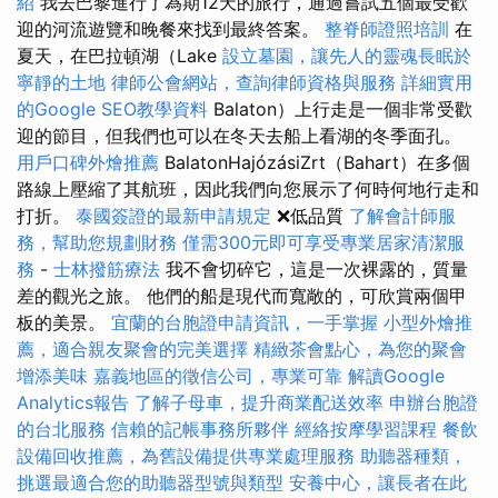
紹
我去巴黎進行了為期12天的旅行，通過嘗試五個最受歡
迎的河流遊覽和晚餐來找到最終答案。
整脊師證照培訓
在
夏天，在巴拉頓湖（Lake
設立墓園，讓先人的靈魂長眠於
寧靜的土地
律師公會網站，查詢律師資格與服務
詳細實用
的Google SEO教學資料
Balaton）上行走是一個非常受歡
迎的節目，但我們也可以在冬天去船上看湖的冬季面孔。
用戶口碑外燴推薦
BalatonHajózásiZrt（Bahart）在多個
路線上壓縮了其航班，因此我們向您展示了何時何地行走和
打折。
泰國簽證的最新申請規定
❌低品質
了解會計師服
務，幫助您規劃財務
僅需300元即可享受專業居家清潔服
務
-
士林撥筋療法
我不會切碎它，這是一次裸露的，質量
差的觀光之旅。 他們的船是現代而寬敞的，可欣賞兩個甲
板的美景。
宜蘭的台胞證申請資訊，一手掌握
小型外燴推
薦，適合親友聚會的完美選擇
精緻茶會點心，為您的聚會
增添美味
嘉義地區的徵信公司，專業可靠
解讀Google
Analytics報告
了解子母車，提升商業配送效率
申辦台胞證
的台北服務
信賴的記帳事務所夥伴
經絡按摩學習課程
餐飲
設備回收推薦，為舊設備提供專業處理服務
助聽器種類，
挑選最適合您的助聽器型號與類型
安養中心，讓長者在此