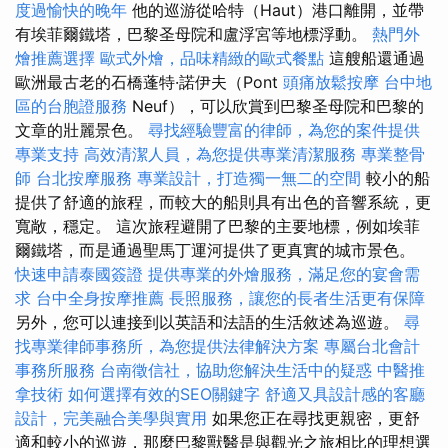
度過愉快的晚年
他的巡游從哈特（Haut）港口離開，並帶
有埃菲爾鐵塔，巴黎圣母院和盧浮宮等地標浮動。
熱門外
燴推薦選擇
歐式外燴，品味精緻的歐式餐點
這艘船還通過
歐洲最古老的石橋蓬特·諾伊夫（Pont
頭痛放鬆按摩
台中地
區的台胞證服務
Neuf），可以欣賞到巴黎圣母院和巴黎的
文章的壯麗景色。
尋找經驗豐富的律師，為您的案件提供
專業支持
高效清潔人員，為您提供專業清潔服務
專業整骨
師
台北按摩服務
專業設計，打造獨一無二的空間
較小的船
提供了舒適的旅程，而較大的船則具有出色的音響系統，更
寬敞，穩定。 這次旅程避開了巴黎的主要地標，例如埃菲
爾鐵塔，而是通過聖馬丁運河提供了更真實的城市景色。
快速申請泰國簽證
提供專業的外燴服務，滿足您的宴會需
求
台中全身按摩推薦
長照服務，讓您的長者生活更有保障
另外，您可以連接到以英語和法語的生活敘述為巡遊。
尋
找專業律師事務所，為您提供法律解決方案
專屬台北會計
事務所服務
台南徵信社，協助您解決生活中的疑惑
中醫推
拿技術
如何選擇有效的SEO關鍵字
舒適又具設計感的客廳
設計，完美融合美學與實用
如果您正在尋找更親密，更舒
適和較小的巡遊，那麼巴黎獸醫是與觀光之旅相比的理想選