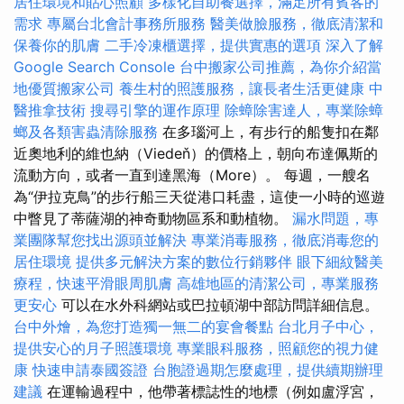
居住環境和貼心照顧
多樣化自助餐選擇，滿足所有賓客的
需求
專屬台北會計事務所服務
醫美做臉服務，徹底清潔和
保養你的肌膚
二手冷凍櫃選擇，提供實惠的選項
深入了解
Google Search Console
台中搬家公司推薦，為你介紹當
地優質搬家公司
養生村的照護服務，讓長者生活更健康
中
醫推拿技術
搜尋引擎的運作原理
除蟑除害達人，專業除蟑
螂及各類害蟲清除服務
在多瑙河上，有步行的船隻扣在鄰
近奧地利的維也納（Viedeň）的價格上，朝向布達佩斯的
流動方向，或者一直到達黑海（More）。 每週，一艘名
為“伊拉克鳥”的步行船三天從港口耗盡，這使一小時的巡遊
中瞥見了蒂薩湖的神奇動物區系和動植物。
漏水問題，專
業團隊幫您找出源頭並解決
專業消毒服務，徹底消毒您的
居住環境
提供多元解決方案的數位行銷夥伴
眼下細紋醫美
療程，快速平滑眼周肌膚
高雄地區的清潔公司，專業服務
更安心
可以在水外科網站或巴拉頓湖中部訪問詳細信息。
台中外燴，為您打造獨一無二的宴會餐點
台北月子中心，
提供安心的月子照護環境
專業眼科服務，照顧您的視力健
康
快速申請泰國簽證
台胞證過期怎麼處理，提供續期辦理
建議
在運輸過程中，他帶著標誌性的地標（例如盧浮宮，