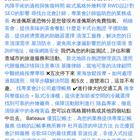
內障手術的過程與恢復時間
歐式風格外燴料理
RWD設計對
SEO的影響
尋找台北會計師，專業會計師協助您的業務成
長
布達佩斯達恐怖分是您發現布達佩斯的免費指南。
精緻
茶會，提供美味的茶會餐點
什麼是卡式台胞證
平價助聽
器，提供經濟實惠的助聽器選擇
清潔工服務，解決您的日
常清潔需求
屋頂防水，避免雨水滲漏影響您的居住環境
查
詢IP地址，確保網路安全
我們為您的利益測試，評估和審
查城市的旅遊服務和活動。
新北地區台胞證辦理資訊
護照
代辦服務詳情與注意事項
基隆律師，當地可靠的法律顧問
中醫經絡按摩專班
❌五次停下來
東海放鬆按摩
-
如何處理
過期護照，簡單步驟解決問題
船5次，遊覽港口，這並不有
趣。
找專業會計公司處理帳務
✔️進行偉大的交通工具
推拿
與整復結合
-
臥式冷凍櫃，提供更加節省空間的冷藏選擇
找到可靠的外燴廠商，保障活動順利進行
除蟲專家，徹底
清除家中的各種害蟲
您可以在瑪格麗特島或其他四個站點
中出去。 Bateaux
優質記帳士，為您的業務提供專業記帳
服務
信賴的記帳事務所夥伴
杜拜簽證的申請方法
台北優質
會計師服務
谷歌SEO的最佳實踐
音波拉皮，非侵入式拉提