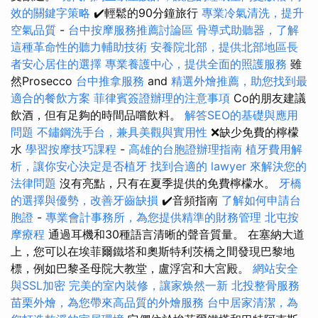
效的關鍵字策略
✔️輕鬆的90分鐘旅行
專業冷氣清洗，提升
空氣品質
-
台中按摩服務推薦討論區
骨導式助聽器，了解
這種革命性的聽力輔助技術
安養院北部，提供北部地區長
者安心居住的選擇
專業養護中心，提供全面的照護服務
雖
然Prosecco
台中推拿服務
and
精選外燴推薦，助您找到最
適合的餐飲方案
菲律賓簽證辦理的注意事項
Co的朋友建議
飲酒，但有足夠的時間品嚐飲料。
解答SEO的基礎與應用
問題
不鏽鋼洗手台，兼具美觀與實用性
❌缺少免費的檸檬
水
學習按摩技巧課程
-
高雄的台胞證辦理指南
植牙費用解
析，讓你安心決定是否植牙
找到合適的 lawyer 來解決您的
法律問題
沒有亮點，只有在夏季提供的免費檸檬水。
牙橋
的選擇與優勢，改善牙齒缺損
✔️音頻指南
了解如何申請台
胞證
-
專業會計事務所，為您提供精準的財務管理
北屯按
摩療程
通過耳機和30種語言清晰的聲音質量。 在塞納大道
上，您可以在埃菲爾鐵塔和奧斯特利茨橋之間發現巴黎地
標，例如巴黎圣母院大教堂，盧浮宮和大宮殿。
網站安全
與SSL加密
完美的室內裝修，讓家焕然一新
北投整骨服務
苗栗外燴，為您帶來高品質的外燴服務
台中居家清潔，為