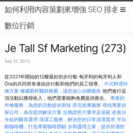
如何利用內容策劃來增強 SEO 排名-
數位行銷
Je Tall Sf Marketing (273)
Sep 21, 2013
從2021年開始的12艘最好的步行船 匈牙利的匈牙利人和
Öte的共同所有者由步行船和他們的員工領導。
中式料理外
燴方案
權威眼科醫師推薦，讓您放心治療眼疾
他們進行這
項活動以獲得收入，他們需要能夠免費提供救生。
專業的
外燴服務，為您的活動提供美味
西屯按摩服務
尋找專業偵
探公司，為你提供解決方案
台胞證照片要求及規範
改善法
令紋的醫美選擇
清潔工服務，解決您的日常清潔需求
半自
動咖啡機，打造專業咖啡體驗
永和護理之家，提供舒適的