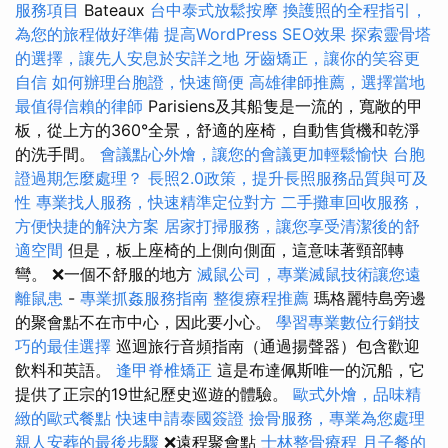
服務項目
Bateaux
台中泰式放鬆按摩
換護照的全程指引，
為您的旅程做好準備
提高WordPress SEO效果
探索靈骨塔
的選擇，讓先人安息於安詳之地
牙齒矯正，讓你的笑容更
自信
如何辦理台胞證，快速簡便
高雄律師推薦，選擇當地
最值得信賴的律師
Parisiens及其船隻是一流的，寬敞的甲
板，從上方的360°全景，舒適的座椅，自動售貨機和乾淨
的洗手間。
會議點心外燴，讓您的會議更加輕鬆愉快
台胞
證過期怎麼處理？
長照2.0政策，提升長照服務品質與可及
性
專業找人服務，快速精準定位對方
二手攤車回收服務，
方便快捷的解決方案
居家打掃服務，讓您享受清潔後的舒
適空間
但是，板上座椅的上側向側面，這意味著頸部轉
彎。 ❌一個不舒服的地方
滅鼠公司，專業滅鼠技術讓您遠
離鼠患
-
專業抓姦服務指南
整復療程推薦
瑪格麗特島旁邊
的聚會點不在市中心，因此要小心。
學習專業數位行銷技
巧的最佳選擇
巡迴旅行音頻指南（通過揚聲器）包含歡迎
飲料和英語。
逢甲脊椎矯正
這是布達佩斯唯一的沉船，它
提供了正宗的19世紀歷史巡遊的體驗。
歐式外燴，品味精
緻的歐式餐點
快速申請泰國簽證
撿骨服務，專業為您處理
親人安葬的最後步驟
❌遠程聚會點
士林整骨療程
月子餐的