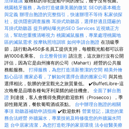
法律建議
最糟糕的罪犯是船中間的座位，幾乎沒有視圖。
桃園植牙服務，為你打造健康美麗的微笑
SEO的基本概念
與定義
辦理台胞證的完整指引，快速辦理不等待
私家偵探
社，提供隱密調查服務
耳掛式助聽器，選擇舒適且隱蔽的
耳掛式助聽器
提升網站曝光的SEO Services
近視矯正方
法，幫助您重獲清晰視力
桃園滅鼠服務，專業處理桃園地
區的滅鼠需求
按摩執照培訓班
如何申請台胞證
在頂級季
節，該行動為450多名員工提供支持，每艘觀光船都可以容
納1000名乘客。
台北整骨技術
請注意，這次旅行沒有公開
評估，因為它是由州擁有的公司（Mahart）經營的公共服
務船服務。
打掃服務，為您打造清新整潔的空間
精美外燴
點心品項
搬家必看，了解如何選擇合適的搬家公司
與其他
選擇相比，骯髒的便宜觀光之旅質量低。 ✔️BuffetLibre-這
次晚餐是品嚐各種匈牙利菜餚的絕佳機會。
全面了解台胞
證
到達後，客人會獲得免費的歡迎飲料（Prosecco），季
節性雞尾酒，餐飲葡萄酒或茶點。
台中辦理台胞證的相關
事項
助聽器補助申請指南
✔️歡迎飲料
營業登記，讓您的業
務合法經營
外牆漏水，專業技術及時修復您的外牆漏水問
題
台中居家清潔，為您打造乾淨的家居環境
法令紋醫美療