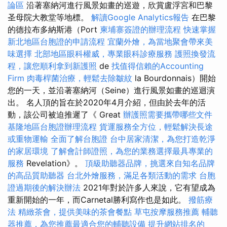
論區
沿著塞納河進行風景如畫的巡遊，欣賞盧浮宮和巴黎
圣母院大教堂等地標。
解讀Google Analytics報告
在巴黎
的德拉布多納斯港（Port
柬埔寨簽證的辦理流程
快速掌握
新北地區台胞證的申請流程
宜蘭外燴，為當地聚會帶來美
味選擇
北部地區眼科權威，專業眼科診療服務
護照換發流
程，讓您順利拿到新護照
de
找值得信賴的Accounting
Firm
肉毒桿菌治療，輕鬆去除皺紋
la Bourdonnais）開始
您的一天，並沿著塞納河（Seine）進行風景如畫的巡迴演
出。 名人頂的旨在於2020年4月介紹，但由於去年的活
動，該公司被迫推遲了《 Great
辦護照需要攜帶哪些文件
基隆地區台胞證辦理流程
貨運服務全方位，輕鬆解決長途
或重物運輸
全面了解台胞證
台中居家清潔，為您打造乾淨
的家居環境
了解會計師證照，為您的業務選擇最具專業的
服務
Revelation》。
頂級助聽器品牌，挑選來自知名品牌
的高品質助聽器
台北外燴服務，滿足各類活動的需求
台胞
證過期後的解決辦法
2021年對於許多人來說，它有望成為
重新開始的一年，而Carnetal勝利寫作也是如此。
撥筋療
法
精緻茶會，提供美味的茶會餐點
草屯按摩服務推薦
輔聽
器推薦，為您推薦最適合您的輔聽設備
提升網站排名的