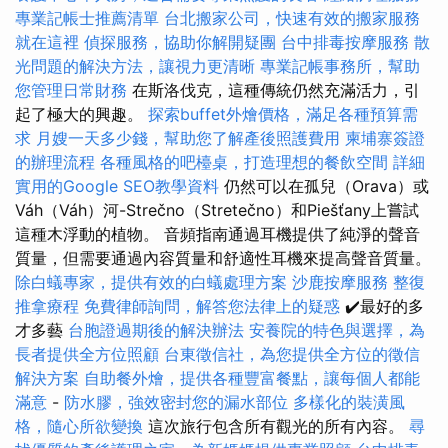
專業記帳士推薦清單
台北搬家公司，快速有效的搬家服務
就在這裡
偵探服務，協助你解開疑團
台中排毒按摩服務
散
光問題的解決方法，讓視力更清晰
專業記帳事務所，幫助
您管理日常財務
在斯洛伐克，這種傳統仍然充滿活力，引
起了極大的興趣。
探索buffet外燴價格，滿足各種預算需
求
月嫂一天多少錢，幫助您了解產後照護費用
柬埔寨簽證
的辦理流程
各種風格的吧檯桌，打造理想的餐飲空間
詳細
實用的Google SEO教學資料
仍然可以在孤兒（Orava）或
Váh（Váh）河-Strečno（Stretečno）和Piešťany上嘗試
這種木浮動的植物。 音頻指南通過耳機提供了純淨的聲音
質量，但需要通過內容質量和舒適性耳機來提高聲音質量。
除白蟻專家，提供有效的白蟻處理方案
沙鹿按摩服務
整復
推拿療程
免費律師詢問，解答您法律上的疑惑
✔️最好的多
才多藝
台胞證過期後的解決辦法
安養院的特色與選擇，為
長者提供全方位照顧
台東徵信社，為您提供全方位的徵信
解決方案
自助餐外燴，提供各種豐富餐點，讓每個人都能
滿意
-
防水膠，強效密封您的漏水部位
多樣化的裝潢風
格，隨心所欲變換
這次旅行包含所有觀光的所有內容。
尋