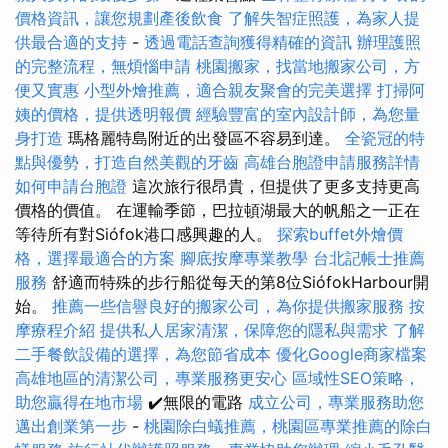
價格資訊，讓您規劃產後飲食
了解失智症照護，為家人提
供最合適的支持
-
透過電話查詢獲得精確的資訊
辦理護照
的完整流程，無煩惱申請
桃園搬家，找當地搬家公司，方
便又實惠
小型外燴推薦，適合親友聚會的完美選擇
打掃阿
姨的價格，提供透明報價
經驗豐富的室內設計師，為您量
身打造
瑪格麗特島附近的出發區不容易到達。
全瓷冠的特
點與優勢，打造自然美觀的牙齒
高雄台胞證申請服務詳情
如何申請台胞證
這次旅行很昂貴，但提供了更多支持更高
價格的價值。 在運輸季節，巴拉頓湖最大的帆船之一正在
等待所有對Siófok港口感興趣的人。
探索buffet外燴價
格，選擇最適合的方案
腳底按摩專業教學
台北記帳士推薦
服務
舒適而特殊的步行船從每天的第8位SiófokHarbour開
始。
推薦一些信譽良好的搬家公司，為你提供搬家服務
按
摩療程介紹
提供私人居家清潔，保障您的隱私與需求
了解
二手餐飲設備的選擇，為您節省成本
優化Google商家檔案
高雄地區的清潔公司，專業服務更安心
區域性SEO策略，
助您贏得在地市場
✔️無限的電路
成立公司，專業服務助您
邁出創業第一步
-
桃園除白蟻推薦，桃園區專業推薦的除白