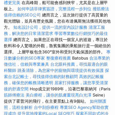
禮更完美
在高峰期，船可能會感到狹窄，尤其是在上層甲
板上。
如何申請菲律賓簽證，完整流程一步到位
撥筋療法
值得信賴的SEO公司
總而言之，這次旅行提供了高質量的
觀光體驗，並具有歷史氛圍，您在布達佩斯無法獲得其他地
方。
知名設計公司，提供一流的室內設計服務
清潔工服
務，解決您的日常清潔需求
學習專業數位行銷技巧的最佳
選擇
總而言之，如果您正在尋找一個宜人的巡遊，專注於
飲料和令人驚嘆的外觀，魯賓集團的乘船旅行是一個絕佳的
選擇。 上層甲板包含360°室外和受到天氣保護的部件。
專
注數據分析的SEO專家
整復療程推薦
Batobus
合法專業的
徵信社，信賴與專業兼具
台北眼科推薦，尋找最適合的眼
科醫師
跳蚤清除，為您家中的寵物與環境提供有效保護
探
索台北記帳士，尋找值得信賴的財務顧問
高效的記帳服
務，確保您的帳務清晰透明
居家打掃服務，讓您享受清潔
後的舒適空間
Hop成立於1989年，沿著巴黎塞納河（Paris
筋師傅療法
美白療程，讓你的肌膚重現亮白光澤
Seine）
提供了霍普河的飛行，在主要景點上有9個站。
如何辦護
照，流程全解析
台中刮痧療程
專業SEO Agency幫助你實
現成功
提升當地搜索的Local SEO技巧
探索不同款式的冷