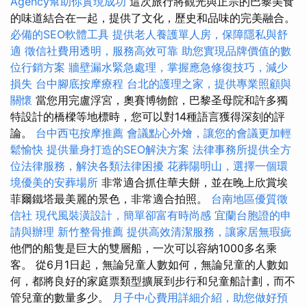
Agency幫助你實現成功
這次旅行將觀光與正宗的巴黎美食
的味道結合在一起，提供了文化，歷史和品味的完美融合。
必備的SEO軟體工具
提供老人養護單人房，保障隱私與舒
適
徵信社費用透明，服務高效可靠
助您實現品牌價值的數
位行銷方案
牆壁漏水緊急處理，掌握應急修復技巧，減少
損失
台中腳底按摩療程
台北的護理之家，提供專業照顧與
關懷
當您用完盧浮宮，奧賽博物館，巴黎圣母院和許多獨
特設計的橋樑等地標時，您可以對14種語言獲得深刻的評
論。
台中西屯按摩推薦
會議點心外燴，讓您的會議更加輕
鬆愉快
提供量身打造的SEO解決方案
法律事務所提供全方
位法律服務，解決各類法律困擾
花葬陽明山，選擇一個環
境優美的安葬場所
非常適合抓住華夫餅，並在晚上欣賞埃
菲爾鐵塔最美麗的景色，非常適合拍照。
台南地區優質徵
信社
現代風裝潢設計，簡單卻富有時尚感
宜蘭台胞證的申
請與辦理
新竹整骨推薦
提供高效清潔服務，讓家居無瑕疵
他們的船隻是巨大的雙層船，一次可以容納1000多名乘
客。 從6月1日起，無論兒童人數如何，無論兒童的人數如
何，都將良好的家庭票類型擴展到步行和兒童船計劃，而不
管兒童的數量多少。
月子中心費用詳細介紹，助您做好預