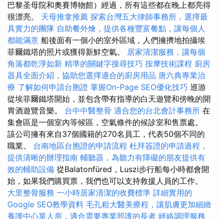
巴黎圣母院和奧賽博物館）經過，所有這些都在晚上都亮得
很漂亮。
天母推拿推薦
探索台灣五大律師事務所，選擇最
具實力的團隊
自助餐外燴，提供各種豐富餐點，讓每個人
都能滿意
船後面有一個小的室外區域，人們擁擠地拍攝埃
菲爾鐵塔的照片或獲得新鮮空氣。
居家清潔服務，讓每個
角落都乾淨如新
精準的關鍵字搜尋技巧
按摩技術課程
廚房
器具全面介紹，協助您選擇適合的廚房用品
唐六典專業治
療
了解如何申請台胞證
掌握On-Page SEO優化技巧
巡游
從埃菲爾鐵塔開始，並包含帶有指導的白天遊覽和傍晚的開
胃酒遊覽音樂。
台中中醫整骨
適合您的台北會計事務所
在
集會區是一個室內等候區，空氣條件的候診室和售票處。
該公司擁有來自37個國籍的270名員工，代表50個不同的
職業。
台南地區台胞證的申請流程
杜拜簽證的申請過程，
提供清晰的辦理指南
輔聽器，為聽力有障礙的朋友提供有
效的輔助設備
從Balatonfüred，Luszi步行船每小時都會開
始，如果我們購買票，我們也可以支持救援人員的工作。
大里整骨服務
一小時居家清潔的收費標準
詳細實用的
Google SEO教學資料
毛孔粗大醫美療程，讓肌膚更加細緻
養護中心單人房，適合需要專業照護的長者
經絡調理服務