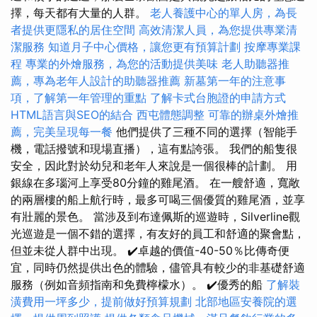
擇，每天都有大量的人群。
老人養護中心的單人房，為長
者提供更隱私的居住空間
高效清潔人員，為您提供專業清
潔服務
知道月子中心價格，讓您更有預算計劃
按摩專業課
程
專業的外燴服務，為您的活動提供美味
老人助聽器推
薦，專為老年人設計的助聽器推薦
新墓第一年的注意事
項，了解第一年管理的重點
了解卡式台胞證的申請方式
HTML語言與SEO的結合
西屯體態調整
可靠的辦桌外燴推
薦，完美呈現每一餐
他們提供了三種不同的選擇（智能手
機，電話撥號和現場直播），這有點誇張。 我們的船隻很
安全，因此對於幼兒和老年人來說是一個很棒的計劃。 用
銀線在多瑙河上享受80分鐘的雞​​尾酒。 在一艘舒適，寬敞
的兩層樓的船上航行時，最多可喝三個優質的雞尾酒，並享
有壯麗的景色。 當涉及到布達佩斯的巡遊時，Silverline觀
光巡遊是一個不錯的選擇，有友好的員工和舒適的聚會點，
但並未從人群中出現。 ✔️卓越的價值-40-50％比傳奇便
宜，同時仍然提供出色的體驗，儘管具有較少的非基礎舒適
服務（例如音頻指南和免費檸檬水）。 ✔️優秀的船
了解裝
潢費用一坪多少，提前做好預算規劃
北部地區安養院的選