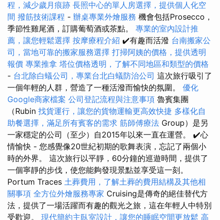
程，減少歲月痕跡
長照中心的單人房選擇，提供個人化空
間
撥筋技術課程
-
辦桌專業外燴服務
機會包括Prosecco，
季節性雞尾酒，訂購葡萄酒或茶點。
專業的室內設計推
薦，讓您輕鬆選擇
按摩療程介紹
✔️有趣而活潑
台南搬家公
司，當地可靠的搬家服務選擇
打掃阿姨的價格，提供透明
報價
專業推拿
塔位價格透明，了解不同地區和類型的價格
-
台北除白蟻公司，專業台北白蟻防治公司
這次旅行吸引了
一個年輕的人群，營造了一種活潑而愉快的氛圍。
優化
Google商家檔案
公司登記流程與注意事項
魯賓集團
（Rubin
找貨運行，讓您的貨物運輸更高效快捷
多樣化自
助餐選擇，滿足所有賓客的需求
筋師傅療法
Group）是另
一家穩定的公司（至少）自2015年以來一直在運營。 ✔️心
情愉快 - 您感覺像20世紀初期的歌舞表演，忘記了兩個小
時的外界。 這次旅行以平靜，60分鐘的巡遊時間，提供了
一個寧靜的步伐，使您能夠發現景點並享受這一刻。
Portum Traces
土葬費用，了解土葬的費用結構及其他相
關事項
全方位外燴服務專家
Cruising是傳奇的絕佳替代方
法，提供了一場活躍而有趣的觀光之旅，這在年輕人中特別
受歡迎。
現代簡約主臥室設計，讓您的睡眠空間更放鬆
高