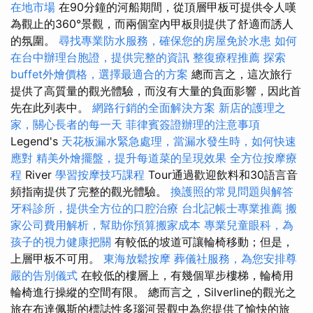
在地市場
在90分鐘的河船期間，從頂層甲板可提供令人嘆
為觀止的360°景觀，而兩個室內甲板則提供了舒適而誘人
的氛圍。
尋找專業防水服務，確保您的房屋免於水患
如何
在台中辦理台胞證，提供完整的資訊
整復療程推薦
探索
buffet外燴價格，選擇最適合的方案
總而言之，這次旅行
提供了高質量的觀光體驗，而沒有大量的負面影響，因此首
先在此列表中。
網路行銷的全面解決方案
新店的護理之
家，關心長者的每一天
菲律賓簽證辦理的注意事項
Legend's
天花板漏水緊急處理，當漏水發生時，如何快速
應對
精美外燴擺盤，提升每道菜的呈現效果
全方位按摩療
程
River
學習按摩技巧課程
Tour通過歡迎飲料和30語言音
頻指南提供了完整的觀光體驗。
換護照的常見問題與解答
牙科診所，提供全方位的口腔治療
台北記帳士專業推薦
搬
家公司費用解析，幫助你預算搬家成本
專業兒童眼科，為
孩子的視力健康把關
有較低的坡道可讓輪椅移動；但是，
上層甲板不可用。
東海放鬆按摩
葬儀社服務，為您安排尊
嚴的告別儀式
在較低的樓層上，有幾個單步樓梯，輪椅用
輪椅進行操縱的空間有限。 總而言之，Silverline的觀光之
旅在布達佩斯的標誌性多瑙河景觀中為您提供了愉快的旅