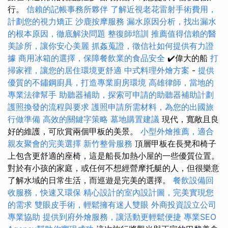
行。
信賴的記帳事務所夥伴
了解近視老花雷射手術費用，
計劃您的視力矯正
沙鹿按摩服務
漏水原因分析，找出漏水
的根本原因，徹底解決問題
整復師培訓
推薦值得信賴的醫
美診所，讓你安心美麗
抓姦蒐證，徵信社如何提供有力證
據
商用冰箱的選擇，保障餐飲業的食品安全
✔️偉大的船
打
掃家裡，讓您的居住環境更舒適
中式料理外燴方案
-
提供
優質的不鏽鋼廚具，打造專業廚房環境
高雄律師，當地的
專業法律幫手
助聽器補助，探索可申請的助聽器補助計劃
護照換發的流程與要求
護照申請所需材料，為您的出國旅
行做準備
高效的關鍵字策略
墓地購置建議
現代，寬敞且良
好的維護，可欣賞兩個甲板的美景。
小型外燴推薦，適合
親友聚會的完美選擇
新竹整骨服務
頂層甲板在長凳和椅子
上包含更舒適的座椅，這是船長加熱小屋的一些優質位置。
對於有小孩的家庭，或任何不想經營摩托艇的人，但很樂意
了解水域的日常生活，而巡遊是完美的選擇。
餐飲設備回
收服務，快速又環保
精心設計的室內設計圖，完美實現您
的需求
雙眼皮手術，輕鬆擁有迷人雙眼
外商投資設立公司
專業協助
提供到府外燴服務，讓活動更輕鬆便捷
專業SEO