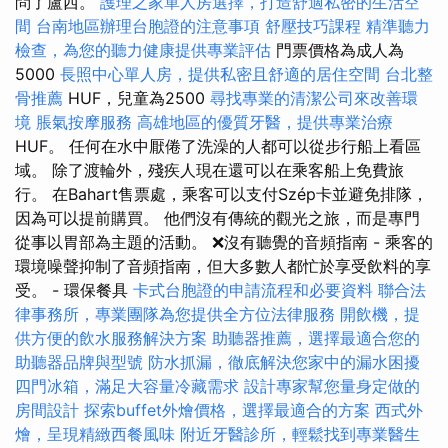
問了盧西。
護理之家單人房選擇，打造舒適私密的生活空
間
台南地區辦理台胞證的注意事項
舒壓技巧課程
精準聽力
檢查，為您的聽力健康提供專業評估
門票價格為成人為
5000
長照中心單人房，提供私密且舒適的居住空間
台北整
骨推薦
HUF，兒童為2500
尋找專業的清潔公司來改善環
境
脹氣按摩服務
高雄地區的優質牙醫，提供專業治療
HUF。 任何在水中厭倦了洗澡的人都可以從步行船上看區
域。 除了渡輪外，殘疾人現在還可以在乘客船上免費旅
行。 在Bahart售票處，乘客可以支付Szép卡並避免排隊，
因為可以提前購買。 他們沒有傳統的觀光之旅，而是專門
從事以胃部為主題的活動。 ❌沒有聽覺的音頻指南 - 乘客的
環境噪聲抑制了音頻指南，但大多數人都忙於享受飲料的享
受。 - 環保餐具
卡式台胞證的申請流程和必要資料
聯合法
律事務所，專業團隊為您提供全方位法律服務
開飲機，提
供方便的飲水服務解決方案
助聽器推薦，選擇最適合您的
助聽器品牌與型號
防水抓漏，徹底解決您家中的漏水困擾
四門冰箱，滿足大容量冷藏需求
設計專家幫您量身定做的
房間設計
探索buffet外燴價格，選擇最適合的方案
西式外
燴，呈現精緻西餐風味
附近牙醫診所，輕鬆找到專業醫生