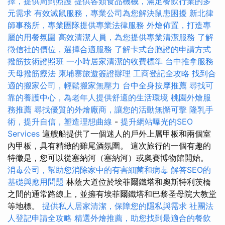
擇，提供周到照護
提供各類食品機械，滿足餐飲行業的多
元需求
有效滅鼠服務，專業公司為您解決鼠患困擾
新北律
師事務所，專業團隊提供專業法律服務
外燴佈置，打造專
屬的用餐氛圍
高效清潔人員，為您提供專業清潔服務
了解
徵信社的價位，選擇合適服務
了解卡式台胞證的申請方式
撥筋技術證照班
一小時居家清潔的收費標準
台中推拿服務
天母撥筋療法
柬埔寨旅遊簽證辦理
工商登記全攻略
找到合
適的搬家公司，輕鬆搬家無壓力
台中全身按摩推薦
尋找可
靠的養護中心，為老年人提供舒適的生活環境
桃園外燴服
務推薦
尋找優質的外燴廠商，讓您的活動無懈可擊
隆乳手
術，提升自信，塑造理想曲線
-
提升網站曝光的SEO
Services
這艘船提供了一個迷人的戶外上層甲板和兩個室
內甲板，具有精緻的雞尾酒氛圍。 這次旅行的一個有趣的
特徵是，您可以從塞納河（塞納河）或奧賽博物館開始。
消毒公司，幫助您消除家中的有害細菌和病毒
解答SEO的
基礎與應用問題
林蔭大道位於埃菲爾鐵塔和奧斯特利茨橋
之間的通常路線上，並擁有埃菲爾鐵塔和巴黎圣母院大教堂
等地標。
提供私人居家清潔，保障您的隱私與需求
社團法
人登記申請全攻略
精選外燴推薦，助您找到最適合的餐飲