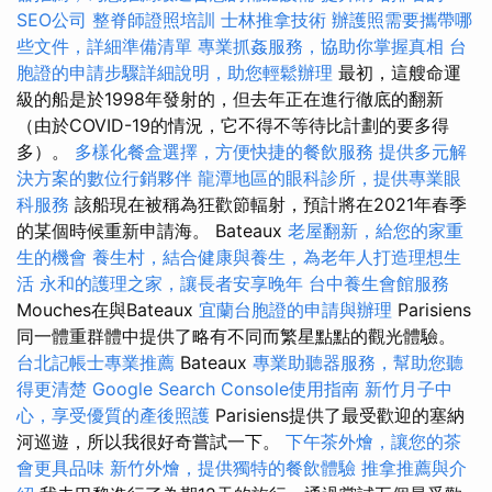
SEO公司
整脊師證照培訓
士林推拿技術
辦護照需要攜帶哪
些文件，詳細準備清單
專業抓姦服務，協助你掌握真相
台
胞證的申請步驟詳細說明，助您輕鬆辦理
最初，這艘命運
級的船是於1998年發射的，但去年正在進行徹底的翻新
（由於COVID-19的情況，它不得不等待比計劃的要多得
多）。
多樣化餐盒選擇，方便快捷的餐飲服務
提供多元解
決方案的數位行銷夥伴
龍潭地區的眼科診所，提供專業眼
科服務
該船現在被稱為狂歡節輻射，預計將在2021年春季
的某個時候重新申請海。 Bateaux
老屋翻新，給您的家重
生的機會
養生村，結合健康與養生，為老年人打造理想生
活
永和的護理之家，讓長者安享晚年
台中養生會館服務
Mouches在與Bateaux
宜蘭台胞證的申請與辦理
Parisiens
同一體重群體中提供了略有不同而繁星點點的觀光體驗。
台北記帳士專業推薦
Bateaux
專業助聽器服務，幫助您聽
得更清楚
Google Search Console使用指南
新竹月子中
心，享受優質的產後照護
Parisiens提供了最受歡迎的塞納
河巡遊，所以我很好奇嘗試一下。
下午茶外燴，讓您的茶
會更具品味
新竹外燴，提供獨特的餐飲體驗
推拿推薦與介