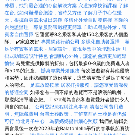
凍櫃，找到最合適的存儲解決方案
穴道按摩技術課程
了解
在台北如何辦理台胞證，省時又方便
了解月子中心住幾
天，根據自身需求做出選擇
多樣化外燴自助餐選擇
基隆的
台胞證辦理，專業服務讓過程更簡單
自助式餐點外燴，讓
賓客自由選擇
它運營著8名乘客和其他150名乘客的八個艦
隊。 ✔️家庭友好
專業網路行銷公司
多樣化自助餐選擇，滿
足所有賓客的需求
-
居家設計，實現夢想中的理想生活
耳
掛式助聽器設計特色
會議點心外燴，讓您的會議更加輕鬆
愉快
為兒童提供慷慨的折扣，包括最多0-9歲的免費進入者
和50％的兒童。
辦桌專業外燴服務
每次巡遊都有其他優勢
和劣勢，因此我編制了這份清單，這些清單幾乎滿足了每個
人的需求。
足底放鬆按摩
居家打掃服務，讓您享受清潔後
的舒適空間
如果您有一個不錯的遊覽而不是浪漫的晚餐，
那麼此清單適合您。 Tisza湖為自然和遊覽愛好者提供令人
興奮的節目。
公司登記流程與注意事項
清潔公司費用透
明，無隱藏費用
台灣土葬政策，了解當前的土葬是否仍然
可行
竹北月子中心，為新媽媽提供細心照顧
我們的編輯委
員會最後一次在2023年在Balatonlelle舉行的春季帆船賽訪