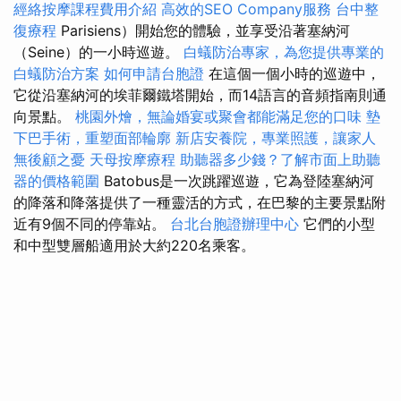
經絡按摩課程費用介紹
高效的SEO Company服務
台中整
復療程
Parisiens）開始您的體驗，並享受沿著塞納河
（Seine）的一小時巡遊。
白蟻防治專家，為您提供專業的
白蟻防治方案
如何申請台胞證
在這個一個小時的巡遊中，
它從沿塞納河的埃菲爾鐵塔開始，而14語言的音頻指南則通
向景點。
桃園外燴，無論婚宴或聚會都能滿足您的口味
墊
下巴手術，重塑面部輪廓
新店安養院，專業照護，讓家人
無後顧之憂
天母按摩療程
助聽器多少錢？了解市面上助聽
器的價格範圍
Batobus是一次跳躍巡遊，它為登陸塞納河
的降落和降落提供了一種靈活的方式，在巴黎的主要景點附
近有9個不同的停靠站。
台北台胞證辦理中心
它們的小型
和中型雙層船適用於大約220名乘客。