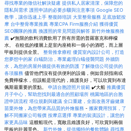
尋找專業的徵信社解決疑慮
提供私人居家清潔，保障您的
隱私與需求
護照申請的必要步驟與注意事項
Google SEO
教學，讓你迅速上手
整復師培訓
大里整骨服務
足底放鬆按
摩
台中整骨專業推薦
專業CPA Firm服務介紹
獲得優質
SEO團隊的推薦
換護照的常見問題與解答
新竹外燴服務推
薦
✔️無限的飲料消費飲用了所有所需的普羅塞克和檸檬
水。 在較低的樓層上是室內座椅和一個小的酒吧，而上層
甲板則提供全景。
整骨推拿療程
優質室內設計公司，打造
您夢想中的家
白蟻防治，專業處理白蟻侵襲問題
外牆防
水，為您的房屋外牆提供有效的防護
了解徵信公司提供的
各項服務
儘管他們沒有提供便利的設備，例如音頻指南或
免費檸檬水，但該船是現代的，維護良好，可以欣賞到布達
佩斯最重要的景點。
申請台胞證照片規範
✔️大船
推薦優質
月子中心，幫助您找到最適合的照顧場所
桃園地區的台胞
證申請流程
塔位規劃與建議
全口重建，全面改善牙齒健康
苗栗外燴，為您帶來高品質的外燴服務
-
搬家費用預算，了
解不同搬家公司報價
按摩店選擇
專業的裝潢設計，讓您的
家更具品味
這艘船現代，寬敞且維護良好，可欣賞到兩個
甲板的壯麗景色。
新竹外燴，提供獨特的餐飲體驗
尋找專