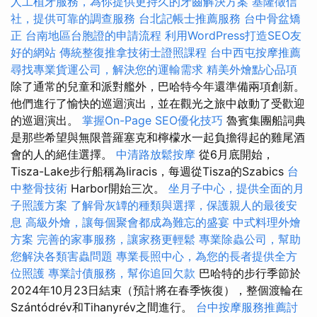
人工植牙服務，為你提供更持久的牙齒解決方案
基隆徵信
社，提供可靠的調查服務
台北記帳士推薦服務
台中骨盆矯
正
台南地區台胞證的申請流程
利用WordPress打造SEO友
好的網站
傳統整復推拿技術士證照課程
台中西屯按摩推薦
尋找專業貨運公司，解決您的運輸需求
精美外燴點心品項
除了通常的兒童和派對艦外，巴哈特今年還準備兩項創新。
他們進行了愉快的巡迴演出，並在觀光之旅中啟動了受歡迎
的巡迴演出。
掌握On-Page SEO優化技巧
魯賓集團船詞典
是那些希望與無限普羅塞克和檸檬水一起負擔得起的雞尾酒
會的人的絕佳選擇。
中清路放鬆按摩
從6月底開始，
Tisza-Lake步行船稱為Iiracis，每週從Tisza的Szabics
台
中整骨技術
Harbor開始三次。
坐月子中心，提供全面的月
子照護方案
了解骨灰罈的種類與選擇，保護親人的最後安
息
高級外燴，讓每個聚會都成為難忘的盛宴
中式料理外燴
方案
完善的家事服務，讓家務更輕鬆
專業除蟲公司，幫助
您解決各類害蟲問題
專業長照中心，為您的長者提供全方
位照護
專業討債服務，幫你追回欠款
巴哈特的步行季節於
2024年10月23日結束（預計將在春季恢復），整個渡輪在
Szántódrév和Tihanyrév之間進行。
台中按摩服務推薦討