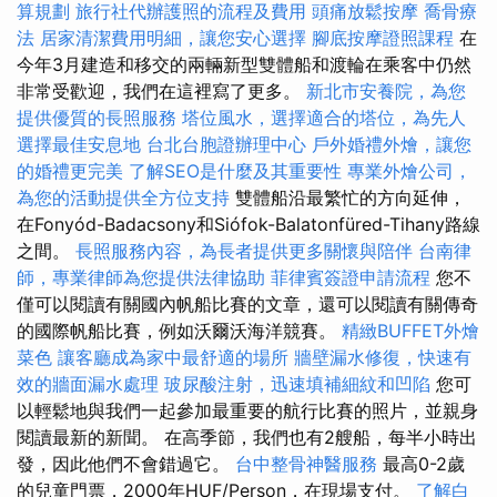
算規劃
旅行社代辦護照的流程及費用
頭痛放鬆按摩
喬骨療
法
居家清潔費用明細，讓您安心選擇
腳底按摩證照課程
在
今年3月建造和移交的兩輛新型雙體船和渡輪在乘客中仍然
非常受歡迎，我們在這裡寫了更多。
新北市安養院，為您
提供優質的長照服務
塔位風水，選擇適合的塔位，為先人
選擇最佳安息地
台北台胞證辦理中心
戶外婚禮外燴，讓您
的婚禮更完美
了解SEO是什麼及其重要性
專業外燴公司，
為您的活動提供全方位支持
雙體船沿最繁忙的方向延伸，
在Fonyód-Badacsony和Siófok-Balatonfüred-Tihany路線
之間。
長照服務內容，為長者提供更多關懷與陪伴
台南律
師，專業律師為您提供法律協助
菲律賓簽證申請流程
您不
僅可以閱讀有關國內帆船比賽的文章，還可以閱讀有關傳奇
的國際帆船比賽，例如沃爾沃海洋競賽。
精緻BUFFET外燴
菜色
讓客廳成為家中最舒適的場所
牆壁漏水修復，快速有
效的牆面漏水處理
玻尿酸注射，迅速填補細紋和凹陷
您可
以輕鬆地與我們一起參加最重要的航行比賽的照片，並親身
閱讀最新的新聞。 在高季節，我們也有2艘船，每半小時出
發，因此他們不會錯過它。
台中整骨神醫服務
最高0-2歲
的兒童門票，2000年HUF/Person，在現場支付。
了解白