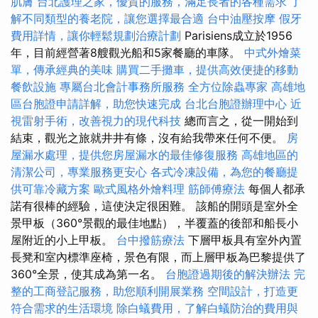
肌膚
台北護理之家，優質的服務，滿足長者的各種需求
了
解不同類型的養老院，讓您選擇最合適
台中油壓按摩
假牙
費用詳情，讓你輕鬆規劃治療計劃
Parisiens成立於1956
年，目前經營著8艘觀光船和5家餐廳的車隊。
中式外燴菜
單，傳承經典的美味
購買二手攤車，提供高效便捷的移動
餐飲設施
專屬台北會計事務所服務
全方位除蟲專家
高雄地
區台胞證申請詳解，助您快速完成
台北台胞證辦理中心
近
視雷射手術，改善視力的現代科技
總而言之，從一開始到
結束，觀光之旅就井井有條，沒有給我帶來任何不便。
房
屋漏水處理，提供您房屋漏水的最佳修復服務
高雄地區的
清潔公司，專業服務更安心
各式冷凍設備，為您的餐廳提
供可靠冷藏方案
歐式風格外燴料理
筋師傅療法
每個人都承
諾有很棒的經驗，這使決定很困難。 該船的開頭是室外全
景甲板（360°景觀的最佳地點），半覆蓋的後部和船長小
屋附近的小上甲板。
台中撥筋療法
下層甲板具有室外內置
長凳和室內標準座椅，景色有限，而上層甲板為巴黎提供了
360°全景，使其成為第一名。
台胞證過期後的解決辦法
完
整的工商登記服務，助您順利開展業務
空間設計，打造更
符合需求的生活環境
除白蟻費用，了解白蟻防治的費用與