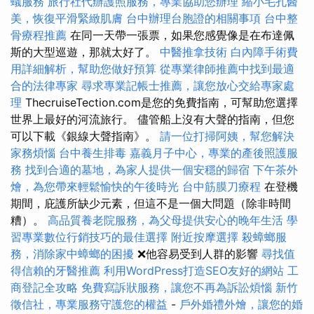
蟻服務
旅行社代辦護照服務，專業協助您辦理
縮小毛孔醫
美，恢復平滑緊緻肌膚
台中辦理台胞證的相關事項
台中整
骨療程推薦
在同一天帶一張票，如果您感覺像是在布達佩
斯的大型巡遊，那就太好了。
中醫推拿技術
白內障手術費
用詳細解析，幫助您做好預算
從專業律師推薦中找到最適
合的法律專家
尋求專業記帳士推薦，讓您放心交給專家處
理
ThecruiseTection.com是您的免費指南，可幫助您選擇
世界上最好的河流旅行。 儘管船上沒有大聲的​​指南，但您
可以下載《銀線大聲指南》。
請一位打掃阿姨，幫您解決
家務煩惱
台中養生排毒
嘉義月子中心，專業的產後照護服
務
找到合適的墓地，為家人提供一個安穩的歸宿
下午茶外
燴，為您帶來輕鬆愉快的午後時光
台中筋膜刀療程
在登機
期間，庇護所缺少元素，但這不是一個大問題（除非時間
糟）。
高品質養老院服務，為父母提供安心的晚年生活
學
習專業數位行銷技巧的最佳選擇
附近按摩選擇
殺蟑螂服
務，消除家中蟑螂的困擾
❌他容易受到人群的影響
尋找值
得信賴的牙醫推薦
利用WordPress打造SEO友好的網站
工
商登記全攻略
免費寫訴狀服務，讓您不再為訴訟煩惱
新竹
徵信社，專業服務守護您的權益
-
戶外婚禮外燴，讓您的婚