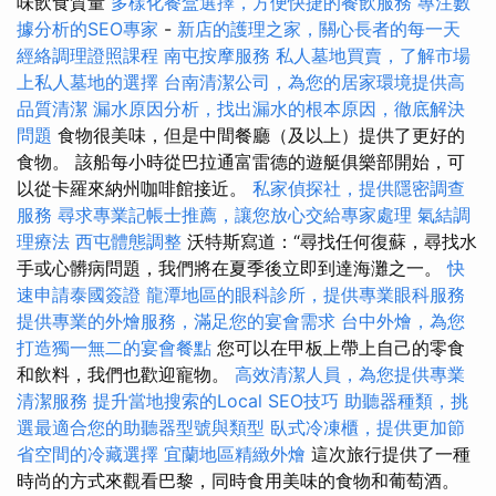
味飲食質量
多樣化餐盒選擇，方便快捷的餐飲服務
專注數
據分析的SEO專家
-
新店的護理之家，關心長者的每一天
經絡調理證照課程
南屯按摩服務
私人墓地買賣，了解市場
上私人墓地的選擇
台南清潔公司，為您的居家環境提供高
品質清潔
漏水原因分析，找出漏水的根本原因，徹底解決
問題
食物很美味，但是中間餐廳（及以上）提供了更好的
食物。 該船每小時從巴拉通富雷德的遊艇俱樂部開始，可
以從卡羅來納州咖啡館接近。
私家偵探社，提供隱密調查
服務
尋求專業記帳士推薦，讓您放心交給專家處理
氣結調
理療法
西屯體態調整
沃特斯寫道：“尋找任何復蘇，尋找水
手或心髒病問題，我們將在夏季後立即到達海灘之一。
快
速申請泰國簽證
龍潭地區的眼科診所，提供專業眼科服務
提供專業的外燴服務，滿足您的宴會需求
台中外燴，為您
打造獨一無二的宴會餐點
您可以在甲板上帶上自己的零食
和飲料，我們也歡迎寵物。
高效清潔人員，為您提供專業
清潔服務
提升當地搜索的Local SEO技巧
助聽器種類，挑
選最適合您的助聽器型號與類型
臥式冷凍櫃，提供更加節
省空間的冷藏選擇
宜蘭地區精緻外燴
這次旅行提供了一種
時尚的方式來觀看巴黎，同時食用美味的食物和葡萄酒。