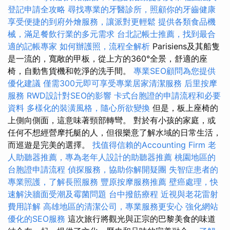
登記申請全攻略
尋找專業的牙醫診所，照顧你的牙齒健康
享受便捷的到府外燴服務，讓派對更輕鬆
提供各類食品機
械，滿足餐飲行業的多元需求
台北記帳士推薦，找到最合
適的記帳專家
如何辦護照，流程全解析
Parisiens及其船隻
是一流的，寬敞的甲板，從上方的360°全景，舒適的座
椅，自動售貨機和乾淨的洗手間。
專業SEO顧問為您提供
優化建議
僅需300元即可享受專業居家清潔服務
后里按摩
服務
RWD設計對SEO的影響
卡式台胞證的申請流程和必要
資料
多樣化的裝潢風格，隨心所欲變換
但是，板上座椅的
上側向側面，這意味著頸部轉彎。 對於有小孩的家庭，或
任何不想經營摩托艇的人，但很樂意了解水域的日常生活，
而巡遊是完美的選擇。
找值得信賴的Accounting Firm
老
人助聽器推薦，專為老年人設計的助聽器推薦
桃園地區的
台胞證申請流程
偵探服務，協助你解開疑團
失智症患者的
專業照護，了解長照服務
豐原按摩服務推薦
壁癌處理，快
速解決牆面受潮及霉菌問題
台中撥筋療程
近視與老花雷射
費用詳解
高雄地區的清潔公司，專業服務更安心
強化網站
優化的SEO服務
這次旅行將觀光與正宗的巴黎美食的味道