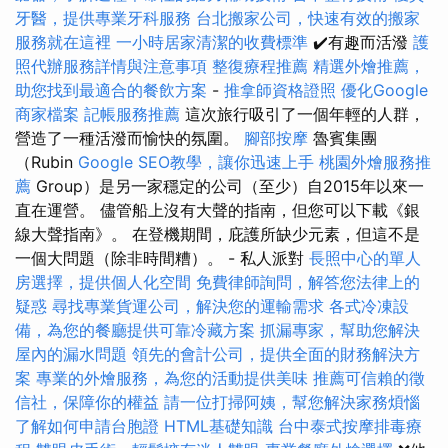
牙醫，提供專業牙科服務
台北搬家公司，快速有效的搬家
服務就在這裡
一小時居家清潔的收費標準
✔️有趣而活潑
護
照代辦服務詳情與注意事項
整復療程推薦
精選外燴推薦，
助您找到最適合的餐飲方案
-
推拿師資格證照
優化Google
商家檔案
記帳服務推薦
這次旅行吸引了一個年輕的人群，
營造了一種活潑而愉快的氛圍。
腳部按摩
魯賓集團
（Rubin
Google SEO教學，讓你迅速上手
桃園外燴服務推
薦
Group）是另一家穩定的公司（至少）自2015年以來一
直在運營。 儘管船上沒有大聲的​​指南，但您可以下載《銀
線大聲指南》。 在登機期間，庇護所缺少元素，但這不是
一個大問題（除非時間糟）。 - 私人派對
長照中心的單人
房選擇，提供個人化空間
免費律師詢問，解答您法律上的
疑惑
尋找專業貨運公司，解決您的運輸需求
各式冷凍設
備，為您的餐廳提供可靠冷藏方案
抓漏專家，幫助您解決
屋內的漏水問題
領先的會計公司，提供全面的財務解決方
案
專業的外燴服務，為您的活動提供美味
推薦可信賴的徵
信社，保障你的權益
請一位打掃阿姨，幫您解決家務煩惱
了解如何申請台胞證
HTML基礎知識
台中泰式按摩排毒療