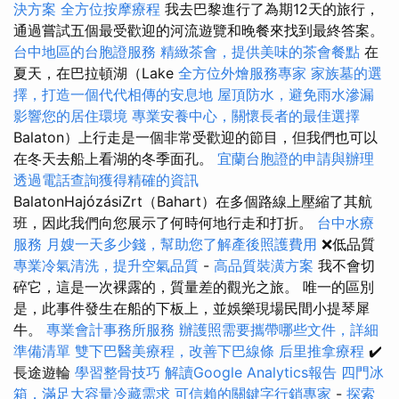
決方案
全方位按摩療程
我去巴黎進行了為期12天的旅行，
通過嘗試五個最受歡迎的河流遊覽和晚餐來找到最終答案。
台中地區的台胞證服務
精緻茶會，提供美味的茶會餐點
在
夏天，在巴拉頓湖（Lake
全方位外燴服務專家
家族墓的選
擇，打造一個代代相傳的安息地
屋頂防水，避免雨水滲漏
影響您的居住環境
專業安養中心，關懷長者的最佳選擇
Balaton）上行走是一個非常受歡迎的節目，但我們也可以
在冬天去船上看湖的冬季面孔。
宜蘭台胞證的申請與辦理
透過電話查詢獲得精確的資訊
BalatonHajózásiZrt（Bahart）在多個路線上壓縮了其航
班，因此我們向您展示了何時何地行走和打折。
台中水療
服務
月嫂一天多少錢，幫助您了解產後照護費用
❌低品質
專業冷氣清洗，提升空氣品質
-
高品質裝潢方案
我不會切
碎它，這是一次裸露的，質量差的觀光之旅。 唯一的區別
是，此事件發生在船的下板上，並娛樂現場民間小提琴犀
牛。
專業會計事務所服務
辦護照需要攜帶哪些文件，詳細
準備清單
雙下巴醫美療程，改善下巴線條
后里推拿療程
✔️
長途遊輪
學習整骨技巧
解讀Google Analytics報告
四門冰
箱，滿足大容量冷藏需求
可信賴的關鍵字行銷專家
-
探索