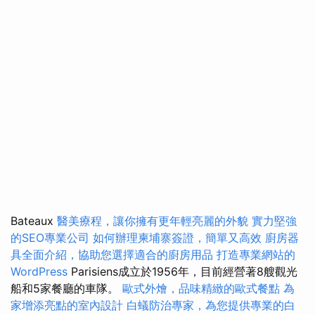
Bateaux
醫美療程，讓你擁有更年輕亮麗的外貌
實力堅強
的SEO專業公司
如何辦理柬埔寨簽證，簡單又高效
廚房器
具全面介紹，協助您選擇適合的廚房用品
打造專業網站的
WordPress
Parisiens成立於1956年，目前經營著8艘觀光
船和5家餐廳的車隊。
歐式外燴，品味精緻的歐式餐點
為
家增添亮點的室內設計
白蟻防治專家，為您提供專業的白