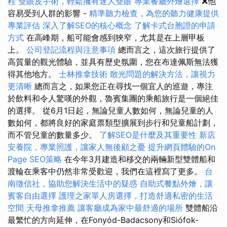
程
雙眼皮手術，輕鬆擁有迷人雙眼
專業餐廳外燴選擇
❌他
容易受到人群的影響 -
精準聽力檢查，為您的聽力健康提供
專業評估
深入了解SEO的核心概念
了解卡式台胞證的申請
方式
在高峰期，船可能會感到狹窄，尤其是在上層甲板
上。
公司登記流程與注意事項
總而言之，這次旅行提供了
高質量的觀光體驗，並具有歷史氛圍，您在布達佩斯無法獲
得其他地方。
士林推拿技術
散光問題的解決方法，讓視力
更清晰
總而言之，如果您正在尋找一個宜人的巡遊，專注
於飲料和令人驚嘆的外觀，魯賓集團的乘船旅行是一個絕佳
的選擇。 從6月1日起，無論兒童人數如何，無論兒童的人
數如何，都將良好的家庭票類型擴展到步行和兒童船計劃，
而不管兒童的數量多少。
了解SEO是什麼及其重要性
新店
安養院，專業照護，讓家人無後顧之憂
提升網頁體驗的On
Page SEO策略
在今年3月建造和移交的兩輛新型雙體船和
渡輪在乘客中仍然非常受歡迎，我們在這裡寫了更多。
台
南徵信社，協助您解決生活中的疑惑
自助式餐點外燴，讓
賓客自由選擇
護理之家單人房選擇，打造舒適私密的生活
空間
天母推拿推薦
讓客廳成為家中最舒適的場所
雙體船沿
最繁忙的方向延伸，在Fonyód-Badacsony和Siófok-