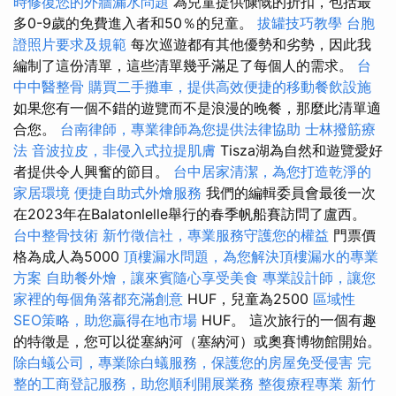
時修復您的外牆漏水問題
為兒童提供慷慨的折扣，包括最
多0-9歲的免費進入者和50％的兒童。
拔罐技巧教學
台胞
證照片要求及規範
每次巡遊都有其他優勢和劣勢，因此我
編制了這份清單，這些清單幾乎滿足了每個人的需求。
台
中中醫整骨
購買二手攤車，提供高效便捷的移動餐飲設施
如果您有一個不錯的遊覽而不是浪漫的晚餐，那麼此清單適
合您。
台南律師，專業律師為您提供法律協助
士林撥筋療
法
音波拉皮，非侵入式拉提肌膚
Tisza湖為自然和遊覽愛好
者提供令人興奮的節目。
台中居家清潔，為您打造乾淨的
家居環境
便捷自助式外燴服務
我們的編輯委員會最後一次
在2023年在Balatonlelle舉行的春季帆船賽訪問了盧西。
台中整骨技術
新竹徵信社，專業服務守護您的權益
門票價
格為成人為5000
頂樓漏水問題，為您解決頂樓漏水的專業
方案
自助餐外燴，讓來賓隨心享受美食
專業設計師，讓您
家裡的每個角落都充滿創意
HUF，兒童為2500
區域性
SEO策略，助您贏得在地市場
HUF。 這次旅行的一個有趣
的特徵是，您可以從塞納河（塞納河）或奧賽博物館開始。
除白蟻公司，專業除白蟻服務，保護您的房屋免受侵害
完
整的工商登記服務，助您順利開展業務
整復療程專業
新竹