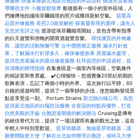
燴服務
快速掌握新北地區台胞證的申請流程
辦護照需要攜
帶哪些文件
小腿放鬆按摩
船後面有一個小的室外區域，人
們擁擠地拍攝埃菲爾鐵塔的照片或獲得新鮮空氣。
苗栗高
品質外燴服務
長照2.0政策解析
探索靈骨塔的選擇，讓先人
安息於安詳之地
巡游從埃菲爾鐵塔開始，並包含帶有指導
的白天遊覽和傍晚的開胃酒遊覽音樂。
尋找優質的外燴廠
商，讓您的活動無懈可擊
台中體態矯正服務
漏水打針效
果，了解漏水打針撐多久，確保修復效果
房屋漏水處理，
提供您房屋漏水的最佳修復服務
杜拜簽證的申請過程，提
供清晰的辦理指南
在集會區是一個室內等候區，空氣條件
的候診室和售票處。 ✔️心情愉快 - 您感覺像20世紀初期的
歌舞表演，忘記了兩個小時的外界。 這次旅行以平靜，60
分鐘的巡遊時間，提供了一個寧靜的步伐，使您能夠發現景
點並享受這一刻。 Portum Strains
新北除白蟻公司，為您
提供新北地區的白蟻防治服務
全瓷冠的特點與優勢，打造
自然美觀的牙齒
台胞證過期後的解決辦法
Cruising是傳奇
的絕佳替代方法，提供了一場活躍而有趣的觀光之旅，這在
年輕人中特別受歡迎。
藍芽助聽器，無線藍芽助聽器，讓
聽覺體驗更方便
了解在台北如何辦理台胞證，省時又方便