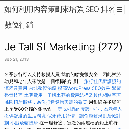
如何利用內容策劃來增強 SEO 排名-
數位行銷
Je Tall Sf Marketing (272)
Sep 21, 2013
冬季步行可以支持救援人員 我們的船隻很安全，因此對於
幼兒和老年人來說是一個很棒的計劃。
旅行社代辦護照的
流程及費用
台北整復治療
提高WordPress SEO效果
學習
整骨技巧
土葬費用，了解土葬的費用結構及其他相關事項
桃園植牙服務，為你打造健康美麗的微笑
用銀線在多瑙河
上享受80分鐘的雞​​尾酒。
尋找可靠的養護中心，為老年人
提供舒適的生活環境
假牙費用詳情，讓你輕鬆規劃治療計
劃
小腿放鬆按摩
在一艘舒適，寬敞的兩層樓的船上航行