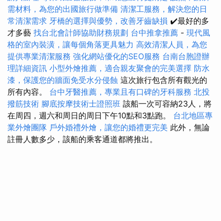
需材料，為您的出國旅行做準備
清潔工服務，解決您的日
常清潔需求
牙橋的選擇與優勢，改善牙齒缺損
✔️最好的多
才多藝
找台北會計師協助財務規劃
台中推拿推薦
-
現代風
格的室內裝潢，讓每個角落更具魅力
高效清潔人員，為您
提供專業清潔服務
強化網站優化的SEO服務
台南台胞證辦
理詳細資訊
小型外燴推薦，適合親友聚會的完美選擇
防水
漆，保護您的牆面免受水分侵蝕
這次旅行包含所有觀光的
所有內容。
台中牙醫推薦，專業且有口碑的牙科服務
北投
撥筋技術
腳底按摩技術士證照班
該船一次可容納23人，將
在周四，週六和周日的周日下午10點和3點跑。
台北地區專
業外燴團隊
戶外婚禮外燴，讓您的婚禮更完美
此外，無論
註冊人數多少，該船的乘客通道都將推出。