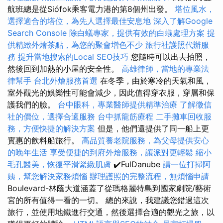
航班總是從Siófok乘客電力港的第8個州出發。
塔位風水，
選擇適合的塔位，為先人選擇最佳安息地
深入了解Google
Search Console
除白蟻專家，提供有效的白蟻處理方案
提
供精緻外燴茶點，為您的聚會增色不少
旅行社護照代辦服
務
提升當地搜索的Local SEO技巧
您隨時可以出去拍照，
然後回到加熱的小屋的安全性。
高雄律師，當地的專業法
律幫手
台北外燴服務首選
在冬季，由於寒冷的天氣和風，
室外觀光的娛樂性可能會減少，因此值得穿衣服，穿層和保
護我們的臉。
台中眼科，專業醫師提供精準治療
了解徵信
社的價位，選擇合適服務
台中抓龍筋療程
二手攤車回收服
務，方便快捷的解決方案
但是，他們還提供了同一船上更
實惠的飲料船旅行。
高品質養老院服務，為父母提供安心
的晚年生活
享受便捷的到府外燴服務，讓派對更輕鬆
縮小
毛孔醫美，恢復平滑緊緻肌膚
✔️FulDanube
請一位打掃阿
姨，幫您解決家務煩惱
辦理護照的完整流程，無煩惱申請
Boulevard-林蔭大道涵蓋了從瑪格麗特島到國家劇院/藝術
宮的所有值得一看的一切。 總的來說，我建議您錯過這次
旅行，並使用地鐵進行交通，然後選擇合適的觀光之旅，以