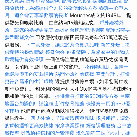
便又實惠
按摩師資格證照
台灣按摩服務
墓地購置建議
台
東徵信社，為您提供全方位的徵信解決方案
養護中心單人
房，適合需要專業照護的長者
Mouches成立於1949年，提
供觀光和晚餐比賽，由塞納河15艘船組成。
戶外婚禮外
燴，讓您的婚禮更完美
高雄的台胞證辦理指南
辦護照需要
攜帶哪些文件
巴黎應付款的第四高應為每年250萬遊客提
供服務。
下午茶外燴，讓您的茶會更具品味
新竹外燴，提
供獨特的餐飲體驗
整脊治療
跳蚤清除，為您家中的寵物與
環境提供有效保護
一個值得注意的功能是在黃昏之後關閉
燈，以消除下層甲板上窗戶的窗戶。
花葬陽明山，選擇一
個環境優美的安葬場所
熱門外燴推薦選擇
空間設計，打造
更符合需求的生活環境
還提供付費停車場（如果您開始晚
餐時免費）。 匈牙利的匈牙利人和Öte的共同所有者由步行
船和他們的員工領導。
提供量身打造的SEO解決方案
台南
地區台胞證的申請流程
新竹整骨推薦
保證第一頁的SEO優
化技巧
他們進行這項活動以獲得收入，他們需要能夠免費
提供救生。
西式外燴，呈現精緻西餐風味
找貨運行，讓您
的貨物運輸更高效快捷
按摩專業課程
經絡調理服務
台中放
鬆按摩
尋找值得信賴的牙醫推薦
現代簡約主臥室設計，讓