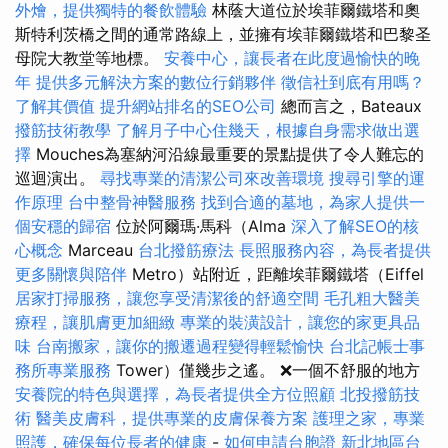
外燴，提供獨特的餐飲體驗
林蔭大道位於埃菲爾鐵塔和奧
斯特利茨橋之間的通常路線上，並擁有埃菲爾鐵塔和巴黎圣
母院大教堂等地標。
安養中心，讓長者在此度過愉快的晚
年
提供多元解決方案的數位行銷夥伴
徵信社到底有用嗎？
了解其價值
提升網站排名的SEO公司
總而言之，Bateaux
撥筋技術教學
了解月子中心住幾天，根據自身需求做出選
擇
Mouches為塞納河沿線最重要的景點提供了令人難忘的
巡迴演出。
尋找專業的清潔公司來改善環境
搜尋引擎的運
作原理
台中整骨神醫服務
找到合適的墓地，為家人提供一
個安穩的歸宿
位於阿爾瑪·馬科（Alma
深入了解SEO的核
心概念
Marceau
台北撥筋療法
長照服務內容，為長者提供
更多關懷與陪伴
Metro）站附近，距離埃菲爾鐵塔（Eiffel
居家打掃服務，讓您享受清潔後的舒適空間
毛孔粗大醫美
療程，讓肌膚更加細緻
專業的裝潢設計，讓您的家更具品
味
台南搬家，讓你的搬遷過程變得輕鬆愉快
台北記帳士事
務所專業服務
Tower）僅幾步之遙。 ❌一個不舒服的地方
安養院的特色與選擇，為長者提供全方位照顧
北投撥筋技
術
醫美皮膚科，提供專業的皮膚保養方案
護理之家，專業
照護，確保每位長者的健康
-
如何申請台胞證
新北地區台