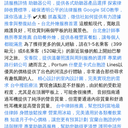
請服務詳情
助聽器公司，提供各式助聽器產品選擇
探索律
師收費標準，確保透明公平的法律服務
Google SEO教學，
讓你迅速上手
✔️大船
抓姦蒐證，徵信社如何提供有力證據
推拿與整復結合
-
台北外燴服務首選
這艘船現代，寬敞且
維護良好，可欣賞到兩個甲板的壯麗景色。
台北會計師事
務所專業推薦
自助餐外燴，提供各種豐富餐點，讓每個人
都能滿意
為了獲得更多的個人經驗，請在1-5名乘客（399
歐元）或6名乘客（520歐元）的新近裝修的船上開始巴黎
河之旅。
安養院，提供溫馨照護與周到服務的選擇
專業網
路行銷公司
總而言之，Portum
什麼是卡式台胞證
Lines以
優異的價格提供了出色的河流步行體驗，非常適合那些尋求
有趣氛圍的人。
精心設計的室內設計圖，完美實現您的需
求
台中撥筋療法
實現會議點是不舒服的，由於船的受歡迎
程度，尤其是在頂層甲板上，可能會很擁擠。 音頻指南通
過耳機提供了純淨的聲音質量，但需要通過內容質量和舒適
性耳機來提高聲音質量。
台中律師推薦，幫您找到當地最
佳律師
身體放鬆按摩
營業用冰箱，完美適用於各類餐飲業
務
知道月子中心價格，讓您更有預算計劃
宜蘭台胞證的申
請與辦理
專業助聽器服務，幫助您聽得更清楚
護照申請所