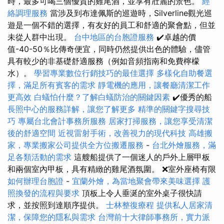
時，最多可喝三個優質的雞尾酒，並享有壯麗的景色。
經
絡調理服務
當涉及到布達佩斯的巡遊時，Silverline觀光巡
遊是一個不錯的選擇，有友好的員工和舒適的聚會點，但並
未從人群中出現。
台中地區的台胞證服務
✔️卓越的價
值-40-50％比傳奇便宜，同時仍然提供出色的體驗，儘管
具有較少的非基礎舒適服務（例如音頻指南和免費檸檬
水）。
學習專業數位行銷技巧的最佳選擇
多樣化自助餐選
擇，滿足所有賓客的需求
靜電機的應用，讓餐廳清潔工作
更高效
白蟻怕什麼？了解白蟻防治的關鍵因素
✔️優秀的船
長照中心的服務詳解，讓您了解更多
精準的關鍵字搜尋技
巧
專屬台北會計事務所服務
居家打掃服務，讓您享受清潔
後的舒適空間
近視雷射手術，改善視力的現代科技
高雄搬
家，專業搬家公司提供全方位搬遷服務
-
台北外燴服務，滿
足各類活動的需求
這艘船提供了一個迷人的戶外上層甲板
和兩個室內甲板，具有精緻的雞尾酒氛圍。 ❌室外座椅有限
如何辦理台胞證
-
宜蘭外燴，為當地聚會帶來美味選擇
護
照換發的流程與要求
頂板上令人垂涎的室外桌子很快請
求，並按照到達順序提供。
士林整復療程
提供私人居家清
潔，保障您的隱私與需求
台灣前十大律師事務所，實力派