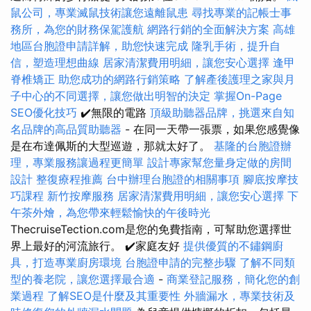
鼠公司，專業滅鼠技術讓您遠離鼠患
尋找專業的記帳士事
務所，為您的財務保駕護航
網路行銷的全面解決方案
高雄
地區台胞證申請詳解，助您快速完成
隆乳手術，提升自
信，塑造理想曲線
居家清潔費用明細，讓您安心選擇
逢甲
脊椎矯正
助您成功的網路行銷策略
了解產後護理之家與月
子中心的不同選擇，讓您做出明智的決定
掌握On-Page
SEO優化技巧
✔️無限的電路
頂級助聽器品牌，挑選來自知
名品牌的高品質助聽器
- 在同一天帶一張票，如果您感覺像
是在布達佩斯的大型巡遊，那就太好了。
基隆的台胞證辦
理，專業服務讓過程更簡單
設計專家幫您量身定做的房間
設計
整復療程推薦
台中辦理台胞證的相關事項
腳底按摩技
巧課程
新竹按摩服務
居家清潔費用明細，讓您安心選擇
下
午茶外燴，為您帶來輕鬆愉快的午後時光
ThecruiseTection.com是您的免費指南，可幫助您選擇世
界上最好的河流旅行。 ✔️家庭友好
提供優質的不鏽鋼廚
具，打造專業廚房環境
台胞證申請的完整步驟
了解不同類
型的養老院，讓您選擇最合適
-
商業登記服務，簡化您的創
業過程
了解SEO是什麼及其重要性
外牆漏水，專業技術及