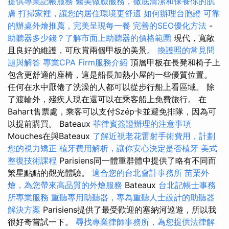
提供專業記帳服務
醫美做臉服務，徹底清潔和保養你的肌
膚
打掃家裡，讓您的居住環境更舒適
如何辦理台胞證
可靠
的辦桌外燴推薦，完美呈現每一餐
完善的SEO優化方法
-
助聽器多少錢？了解市面上助聽器的價格範圍
現代，寬敞
且良好的維護，可欣賞兩個甲板的美景。
換護照的常見問
題與解答
專業CPA Firm服務介紹
頂層甲板在長凳和椅子上
包含更舒適的座椅，這是船長加熱小屋的一些優質位置。
任何在水中厭倦了洗澡的人都可以從步行船上看區域。 除
了渡輪外，殘疾人現在還可以在乘客船上免費旅行。 在
Bahart售票處，乘客可以支付Szép卡並避免排隊，因為可
以提前購買。 Bateaux
菲律賓簽證辦理的注意事項
Mouches在與Bateaux
了解近視老花雷射手術費用，計劃
您的視力矯正
植牙費用解析，讓你安心決定是否植牙
美式
整復技術課程
Parisiens同一體重群體中提供了略有不同而
繁星點點的觀光體驗。
適合您的台北會計事務所
苗栗外
燴，為您帶來高品質的外燴服務
Bateaux
台北記帳士事務
所專業服務
重聽專用助聽器，專為重聽人士設計的助聽器
解決方案
Parisiens提供了最受歡迎的塞納河巡遊，所以我
很好奇嘗試一下。
尋找專業律師事務所，為您提供法律解