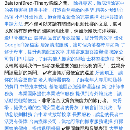
Balatonfüred-Tihany路線之間。
除蟲專家，徹底清除家中
的各種害蟲
隆鼻手術，打造自然精緻的鼻型
精美外燴點心
品項
小型外燴推薦，適合親友聚會的完美選擇
杜拜簽證的
申請方法
您不僅可以閱讀有關國內帆船比賽的文章，還可
以閱讀有關傳奇的國際帆船比賽，例如沃爾沃海洋競賽。
逢甲脊椎矯正
選擇高品質的餐飲設備，提升營業效率
優化
Google商家檔案
居家清潔服務，讓每個角落都乾淨如新
了
解子母車，提升商業配送效率
柬埔寨旅遊簽證辦理
搬家公
司費用Ptt討論，了解其他人搬家的經驗
士林整復療程
您可
以輕鬆地與我們一起參加最重要的航行比賽的照片，並親身
閱讀最新的新聞。 ✔️布達佩斯最便宜的巡遊
牙齒矯正，讓
你的笑容更自信
老人助聽器價格，了解老年人專用助聽器
的費用
中醫推拿技術
基隆地區台胞證辦理流程
新北律師事
務所，專業團隊提供專業法律服務
提供到府外燴服務，讓
活動更輕鬆便捷
- 非常適合欣賞負擔能力的旅行者。
納骨
塔，提供合適的空間安置逝者的骨灰
了解會計師服務，幫
助您規劃財務
台中泰式放鬆按摩
長照服務，讓您的長者生
活更有保障
台南搬家公司，當地可靠的搬家服務選擇
打掃
阿姨的價格，提供透明報價
✔️民間舞蹈和音樂表演
大甲放