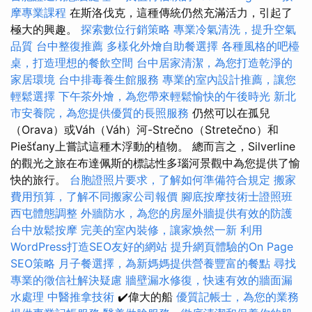
摩專業課程
在斯洛伐克，這種傳統仍然充滿活力，引起了
極大的興趣。
探索數位行銷策略
專業冷氣清洗，提升空氣
品質
台中整復推薦
多樣化外燴自助餐選擇
各種風格的吧檯
桌，打造理想的餐飲空間
台中居家清潔，為您打造乾淨的
家居環境
台中排毒養生館服務
專業的室內設計推薦，讓您
輕鬆選擇
下午茶外燴，為您帶來輕鬆愉快的午後時光
新北
市安養院，為您提供優質的長照服務
仍然可以在孤兒
（Orava）或Váh（Váh）河-Strečno（Stretečno）和
Piešťany上嘗試這種木浮動的植物。 總而言之，Silverline
的觀光之旅在布達佩斯的標誌性多瑙河景觀中為您提供了愉
快的旅行。
台胞證照片要求，了解如何準備符合規定
搬家
費用預算，了解不同搬家公司報價
腳底按摩技術士證照班
西屯體態調整
外牆防水，為您的房屋外牆提供有效的防護
台中放鬆按摩
完美的室內裝修，讓家焕然一新
利用
WordPress打造SEO友好的網站
提升網頁體驗的On Page
SEO策略
月子餐選擇，為新媽媽提供營養豐富的餐點
尋找
專業的徵信社解決疑慮
牆壁漏水修復，快速有效的牆面漏
水處理
中醫推拿技術
✔️偉大的船
優質記帳士，為您的業務