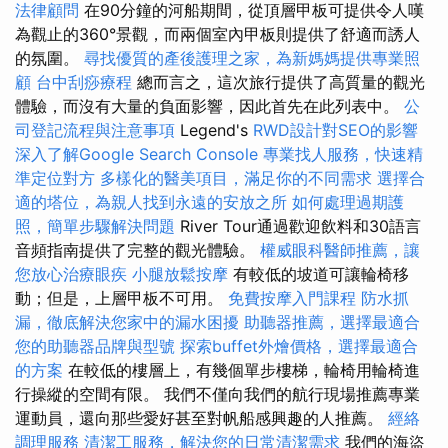
法律顧問
在90分鐘的河船期間，從頂層甲板可提供令人嘆
為觀止的360°景觀，而兩個室內甲板則提供了舒適而誘人
的氛圍。
尋找優質的產後護理之家，為新媽媽提供專業照
顧
台中刮痧療程
總而言之，這次旅行提供了高質量的觀光
體驗，而沒有大量的負面影響，因此首先在此列表中。
公
司登記流程與注意事項
Legend's
RWD設計對SEO的影響
深入了解Google Search Console
專業找人服務，快速精
準定位對方
多樣化的醫美項目，滿足你的不同需求
選擇合
適的塔位，為親人找到永遠的安放之所
如何處理過期護
照，簡單步驟解決問題
River Tour通過歡迎飲料和30語言
音頻指南提供了完整的觀光體驗。
權威眼科醫師推薦，讓
您放心治療眼疾
小腿放鬆按摩
有較低的坡道可讓輪椅移
動；但是，上層甲板不可用。
免費按摩入門課程
防水抓
漏，徹底解決您家中的漏水困擾
助聽器推薦，選擇最適合
您的助聽器品牌與型號
探索buffet外燴價格，選擇最適合
的方案
在較低的樓層上，有幾個單步樓梯，輪椅用輪椅進
行操縱的空間有限。 我們不僅向我們的航行現場推薦專業
運動員，還向那些愛好甚至對帆船感興趣的人推薦。
經絡
調理服務
清潔工服務，解決您的日常清潔需求
我們的海盜