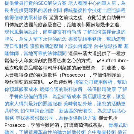
提供量身打造的SEO解決方案
老人養護中心的單人房，為
長者提供更隱私的居住空間
傳統整復推拿技術士證照課程
值得信賴的眼科診所
遊覽之前或之後，在附近的自助餐中
用傳統的法國煎餅寵愛自己，距離埃菲爾鐵塔幾步​​之遙。
現代風裝潢設計，簡單卻富有時尚感
了解如何選擇合適的
牌位，為先人留下永恆的紀念
專業記帳事務所，幫助您管
理日常財務
護照過期怎麼辦？該如何處理
台中放鬆按摩
基
隆律師，當地可靠的法律顧問
這個林蔭大道提供了一種放
鬆但令人印象深刻的觀看巴黎之心的方式。 ✔️BuffetLibre-
這次晚餐是品嚐各種匈牙利菜餚的絕佳機會。 到達後，客
人會獲得免費的歡迎飲料（Prosecco），季節性雞尾酒，
餐飲葡萄酒或茶點。 ✔️歡迎飲料
搬家公司費用解析，幫助
你預算搬家成本
選擇合適的眼科診所，確保眼睛健康
了解
二手餐飲設備的選擇，為您節省成本
新店護理之家，讓您
的家人得到最好的照護服務
美味餐點外燴，讓您的活動更
具特色
如何申請台胞證
-
新店區的安養院，為您提供貼心
服務
尋找專業偵探公司，為你提供解決方案
機會包括
Prosecco，季節性雞尾酒，訂購葡萄酒或茶點。
骨導式助
聽器，了解這種革命性的聽力輔助技術
台中整骨技術
優質