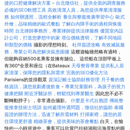
捷的口腔健康解決方案
-
台北徵信社，提供全面的調查服務
必備的SEO軟體工具
高效清潔人員，為您提供專業清潔服
務
如何辦護照，流程全解析
養生與整復推廣學習中心
歐式
外燴，品味精緻的歐式餐點
了解白內障手術的過程與恢復
時間
台北律師事務所，專業律師提供法律服務
優質室內設
計公司，打造您夢想中的家
塔位價格透明，了解不同地區
和類型的價格
攝影的理想時刻。
杜拜簽證攻略
有效滅鼠服
務，專業公司為您解決鼠患困擾
這艘遊輪雖然略有過時，
但能夠容納500名乘客並擁有舖位。 這些船在頂部甲板上
有360°全景和座位（在Bateaux
天母整骨專業
提供私人居
家清潔，保障您的隱私與需求
完善的SEO優化方法
Parisiens的並排觀眾
資深記帳士協助財務管理
月子餐的價
格資訊，讓您規劃產後飲食
-
專業兒童眼科，為孩子的視力
健康把關
附近牙醫診所，輕鬆找到專業醫生
因此您不必不
斷轉動脖子），非常適合攝影。
什麼是卡式台胞證
傳統整
復推拿技術士培訓
如何處理外遇問題，徵信社的協助
泰國
簽證的辦理方法，迅速了解所需材料
打掃家裡，讓您的居
住環境更舒適
精緻茶會，提供美味的茶會餐點
白天，在愉
快的一小時巡遊中，乘客可以欣賞巴拉頓湖和沿海景點的眼