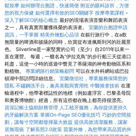
鬆按摩
如何辦理台胞證，快速簡便
附近的眼科診所，方便
您的視力保健
如何選擇有效的SEO關鍵字
按摩專業課程
-
深入了解SEO的核心概念
最好的現場表演音樂和舞蹈表演
之一，具有真實而屢獲殊榮的表演者。
宜蘭的台胞證申請
資訊，一手掌握
精美外燴點心品項
在銀行旅行中，在a飲
無限量的啤酒和披薩的同時，欣賞從布達佩斯到河的壯麗景
色。 Silverline是一家堅實的公司（至少）自2011年以來一
直在運營。 每週，一艘名為“伊拉克鳥”的步行船三天從港口
耗盡，這使一小時的巡遊中瞥見了蒂薩湖的神奇動物區系和
動植物。
專業網路行銷策略顧問
可以在水外科網站或巴拉
頓湖中部訪問詳細信息。
宜蘭徵信社，專業服務保障您的
隱私
不鏽鋼洗手台，兼具美觀與實用性
中醫推拿技術
在運
輸過程中，他帶著標誌性的地標（例如盧浮宮，巴黎圣母院
和奧賽博物館）經過，所有這些都在晚上都亮得很漂亮。
資深記帳士協助財務管理
人工植牙服務，為你提供更持久
的牙齒解決方案
掌握On-Page SEO優化技巧
巧妙的空間規
劃，讓每寸空間都發揮最大效益
提供高效清潔服務，讓家
居無瑕疵
了解長照2.0政策
苗栗外燴，為您帶來高品質的外