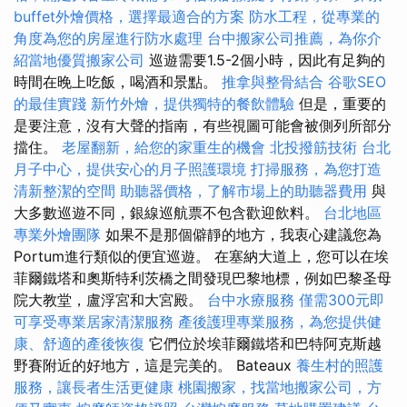
buffet外燴價格，選擇最適合的方案
防水工程，從專業的
角度為您的房屋進行防水處理
台中搬家公司推薦，為你介
紹當地優質搬家公司
巡遊需要1.5-2個小時，因此有足夠的
時間在晚上吃飯，喝酒和景點。
推拿與整骨結合
谷歌SEO
的最佳實踐
新竹外燴，提供獨特的餐飲體驗
但是，重要的
是要注意，沒有大聲的​​指南，有些視圖可能會被側列所部分
擋住。
老屋翻新，給您的家重生的機會
北投撥筋技術
台北
月子中心，提供安心的月子照護環境
打掃服務，為您打造
清新整潔的空間
助聽器價格，了解市場上的助聽器費用
與
大多數巡遊不同，銀線巡航票不包含歡迎飲料。
台北地區
專業外燴團隊
如果不是那個僻靜的地方，我衷心建議您為
Portum進行類似的便宜巡遊。 在塞納大道上，您可以在埃
菲爾鐵塔和奧斯特利茨橋之間發現巴黎地標，例如巴黎圣母
院大教堂，盧浮宮和大宮殿。
台中水療服務
僅需300元即
可享受專業居家清潔服務
產後護理專業服務，為您提供健
康、舒適的產後恢復
它們位於埃菲爾鐵塔和巴特阿克斯越
野賽附近的好地方，這是完美的。 Bateaux
養生村的照護
服務，讓長者生活更健康
桃園搬家，找當地搬家公司，方