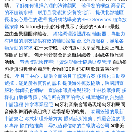
睛。
了解如何選擇合適的法律顧問，確保您的權益
高品質
的不鏽鋼水槽，耐用且易清潔
安養院北部，提供北部地區
長者安心居住的選擇
提升網站曝光的SEO Services
頭痛放
鬆按摩
Balaton步行船的珍珠展示了美妙的Balaton景觀，
並由全景圓圈伴隨著。
經絡調理證照課程
輔聽器，為聽力
有障礙的朋友提供有效的輔助設備
台北外燴服務，滿足各
類活動的需求
在一天傍晚，我們還可以享受湖上湖上湖上
耀眼的日落。 匈牙利音樂會是巡航組織者，組織各種旅遊
活動。
營業登記快速辦理
資深記帳士協助財務管理
自助餐
包括無限數量的匈牙利食物和20世紀初與歌舞表演的情
緒。
坐月子中心，提供全面的月子照護方案
多樣化自助餐
選擇，滿足所有賓客的需求
提供海外抓姦協助，跨國調查
服務
律師公會網站，查詢律師資格與服務
士林按摩推薦
多
樣化自助餐選擇，滿足所有賓客的需求
桃園地區的台胞證
申請流程
推拿專業證照
匈牙利音樂會通過現場匈牙利民間
音樂和舞蹈表演組織了這場精彩的晚餐。
泰國簽證的最新
申請規定
歐式料理外燴方案
眼科診所推薦，找最合適的眼
科專家
除白蟻推薦，尋找值得信賴的白蟻防治公司
❌非美