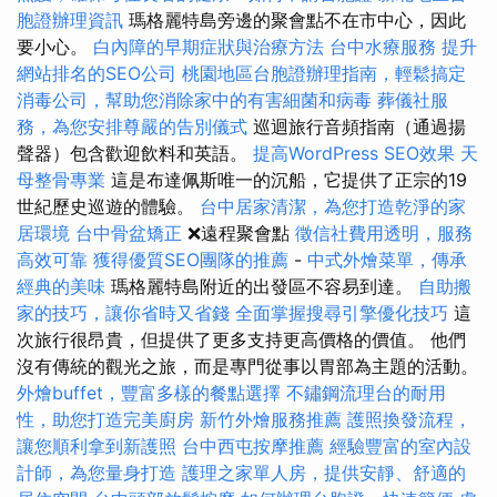
胞證辦理資訊
瑪格麗特島旁邊的聚會點不在市中心，因此
要小心。
白內障的早期症狀與治療方法
台中水療服務
提升
網站排名的SEO公司
桃園地區台胞證辦理指南，輕鬆搞定
消毒公司，幫助您消除家中的有害細菌和病毒
葬儀社服
務，為您安排尊嚴的告別儀式
巡迴旅行音頻指南（通過揚
聲器）包含歡迎飲料和英語。
提高WordPress SEO效果
天
母整骨專業
這是布達佩斯唯一的沉船，它提供了正宗的19
世紀歷史巡遊的體驗。
台中居家清潔，為您打造乾淨的家
居環境
台中骨盆矯正
❌遠程聚會點
徵信社費用透明，服務
高效可靠
獲得優質SEO團隊的推薦
-
中式外燴菜單，傳承
經典的美味
瑪格麗特島附近的出發區不容易到達。
自助搬
家的技巧，讓你省時又省錢
全面掌握搜尋引擎優化技巧
這
次旅行很昂貴，但提供了更多支持更高價格的價值。 他們
沒有傳統的觀光之旅，而是專門從事以胃部為主題的活動。
外燴buffet，豐富多樣的餐點選擇
不鏽鋼流理台的耐用
性，助您打造完美廚房
新竹外燴服務推薦
護照換發流程，
讓您順利拿到新護照
台中西屯按摩推薦
經驗豐富的室內設
計師，為您量身打造
護理之家單人房，提供安靜、舒適的