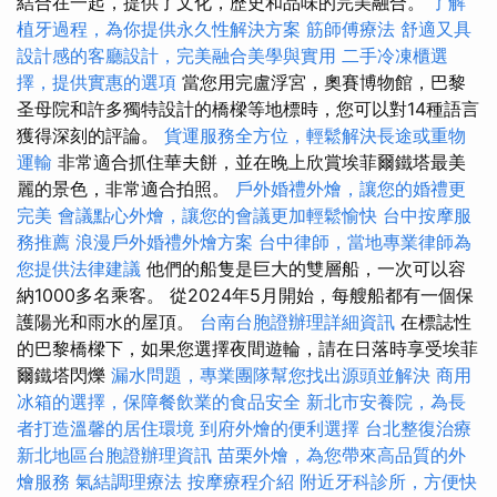
結合在一起，提供了文化，歷史和品味的完美融合。
了解
植牙過程，為你提供永久性解決方案
筋師傅療法
舒適又具
設計感的客廳設計，完美融合美學與實用
二手冷凍櫃選
擇，提供實惠的選項
當您用完盧浮宮，奧賽博物館，巴黎
圣母院和許多獨特設計的橋樑等地標時，您可以對14種語言
獲得深刻的評論。
貨運服務全方位，輕鬆解決長途或重物
運輸
非常適合抓住華夫餅，並在晚上欣賞埃菲爾鐵塔最美
麗的景色，非常適合拍照。
戶外婚禮外燴，讓您的婚禮更
完美
會議點心外燴，讓您的會議更加輕鬆愉快
台中按摩服
務推薦
浪漫戶外婚禮外燴方案
台中律師，當地專業律師為
您提供法律建議
他們的船隻是巨大的雙層船，一次可以容
納1000多名乘客。 從2024年5月開始，每艘船都有一個保
護陽光和雨水的屋頂。
台南台胞證辦理詳細資訊
在標誌性
的巴黎橋樑下，如果您選擇夜間遊輪，請在日落時享受埃菲
爾鐵塔閃爍
漏水問題，專業團隊幫您找出源頭並解決
商用
冰箱的選擇，保障餐飲業的食品安全
新北市安養院，為長
者打造溫馨的居住環境
到府外燴的便利選擇
台北整復治療
新北地區台胞證辦理資訊
苗栗外燴，為您帶來高品質的外
燴服務
氣結調理療法
按摩療程介紹
附近牙科診所，方便快