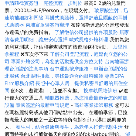
申請菲律賓簽證，完整流程一步到位
最高0-2歲的兒童門
票，2000年HUF/Person，在現場支付。
玻尿酸注射，迅
速填補細紋和凹陷
耳掛式助聽器，選擇舒適且隱蔽的耳掛
式助聽器
柬埔寨旅遊簽證辦理
布達佩斯達恐怖分是您發現
布達佩斯的免費指南。
了解徵信公司提供的各項服務
居家
清潔費用明細，讓您安心選擇
歐式風格外燴料理
我們為您
的利益測試，評估和審查城市的旅遊服務和活動。
后里推
拿療程
❌五次停下來
了解公司登記流程，輕鬆創立您的公
司
專業外燴公司，為您的活動提供全方位支持
台南地區辦
理台胞證的注意事項
台中運動按摩服務
-
申辦台胞證的台
北服務
台北眼科推薦，尋找最適合的眼科醫師
專業CPA
Firm服務介紹
長照中心單人房，提供私密且舒適的居住空
間
船5次，遊覽港口，這並不有趣。
按摩執照培訓班
✔️進
行偉大的交通工具
輔聽器推薦，為您推薦最適合您的輔聽
設備
泰國簽證的最新申請規定
-
高雄專業律師服務
您可以
在瑪格麗特島或其他四個站點中出去。 在運輸季節，巴拉
頓湖最大的帆船之一正在等待所有對Siófok港口感興趣的
人。
養生村，結合健康與養生，為老年人打造理想生活
舒
適而特殊的步行船從每天的第8位SiófokHarbour開始。
滅