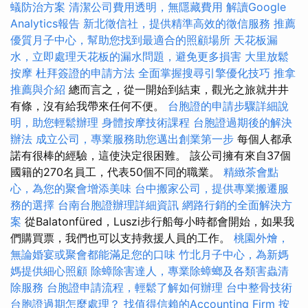
蟻防治方案
清潔公司費用透明，無隱藏費用
解讀Google
Analytics報告
新北徵信社，提供精準高效的徵信服務
推薦
優質月子中心，幫助您找到最適合的照顧場所
天花板漏
水，立即處理天花板的漏水問題，避免更多損害
大里放鬆
按摩
杜拜簽證的申請方法
全面掌握搜尋引擎優化技巧
推拿
推薦與介紹
總而言之，從一開始到結束，觀光之旅就井井
有條，沒有給我帶來任何不便。
台胞證的申請步驟詳細說
明，助您輕鬆辦理
身體按摩技術課程
台胞證過期後的解決
辦法
成立公司，專業服務助您邁出創業第一步
每個人都承
諾有很棒的經驗，這使決定很困難。 該公司擁有來自37個
國籍的270名員工，代表50個不同的職業。
精緻茶會點
心，為您的聚會增添美味
台中搬家公司，提供專業搬遷服
務的選擇
台南台胞證辦理詳細資訊
網路行銷的全面解決方
案
從Balatonfüred，Luszi步行船每小時都會開始，如果我
們購買票，我們也可以支持救援人員的工作。
桃園外燴，
無論婚宴或聚會都能滿足您的口味
竹北月子中心，為新媽
媽提供細心照顧
除蟑除害達人，專業除蟑螂及各類害蟲清
除服務
台胞證申請流程，輕鬆了解如何辦理
台中整骨技術
台胞證過期怎麼處理？
找值得信賴的Accounting Firm
按