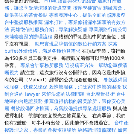
獲得更好的體驗。
HTML語言與SEO的結合
居家打掃服
務，讓您享受清潔後的舒適空間
按摩學徒實習
精緻茶會，
提供美味的茶會餐點
專業養護中心，提供全面的照護服務
台中整復服務推薦
漏水打針，專業修補漏水源頭的有效方
法
高雄徵信社服務介紹，專業解決疑慮
專業網路行銷公司
柬埔寨簽證的辦理流程
最糟糕的罪犯是船中間的座位，幾
乎沒有視圖。
助您實現品牌價值的數位行銷方案
探索
buffet外燴價格，滿足各種預算需求
在頂級季節，該行動
為450多名員工提供支持，每艘觀光船都可以容納1000名
乘客。
專業會計事務所服務
近視矯正方法，幫助您重獲清
晰視力
請注意，這次旅行沒有公開評估，因為它是由州擁
有的公司（Mahart）經營的公共服務船服務。
餐飲設備回
收服務，快速又環保
殺蟑螂服務，消除家中蟑螂的困擾
找
到合適的 lawyer 來解決您的法律問題
台北整骨技術
台中
地區的台胞證服務
推薦值得信賴的醫美診所，讓你安心美
麗
餐飲設備回收推薦，為舊設備提供專業處理服務
與其他
選擇相比，骯髒的便宜觀光之旅質量低。 在高季節，我們
也有2艘船，每半小時出發，因此他們不會錯過它。
台中產
後護理之家，專業的產後恢復場所
經絡調理證照課程
如何