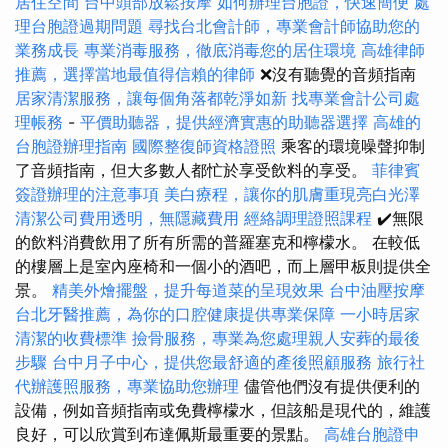
居住空間
台中頭部放鬆按摩
如何辦理台胞證，快速簡便
處
理台胞證過期問題
尋找台北會計師，專業會計師協助您的
業務成長
專業消毒服務，徹底消毒您的居住環境
高雄律師
推薦，選擇當地最值得信賴的律師
❌沒有聽覺的音頻指南
居家清潔服務，讓每個角落都乾淨如新
找專業會計公司處
理帳務
-
平價助聽器，提供經濟實惠的助聽器選擇
高雄的
台胞證辦理指南
國際整復師資格證照
乘客的環境噪聲抑制
了音頻指南，但大多數人都忙於享受飲料的享受。
菲律賓
簽證辦理的注意事項
美白療程，讓你的肌膚重現亮白光澤
清潔公司費用透明，無隱藏費用
經絡調理證照課程
✔️無限
的飲料消費飲用了所有所需的普羅塞克和檸檬水。 在較低
的樓層上是室內座椅和一個小的酒吧，而上層甲板則提供全
景。
精美外燴擺盤，提升每道菜的呈現效果
台中油壓按摩
台北牙醫推薦，為你的口腔健康提供專業保障
一小時居家
清潔的收費標準
撿骨服務，專業為您處理親人安葬的最後
步驟
台中月子中心，提供您最舒適的產後照顧服務
旅行社
代辦護照服務，專業協助您辦理
儘管他們沒有提供便利的
設備，例如音頻指南或免費檸檬水，但該船是現代的，維護
良好，可以欣賞到布達佩斯最重要的景點。
高雄台胞證申