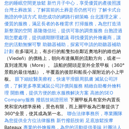
您的睡眠空間更放鬆
新竹月子中心，享受優質的產後照護
台灣土葬政策，了解當前的土葬是否仍然可行
了解卡式台
胞證的申請方式
助您成功的網路行銷策略
台北護理之家，
優質的服務，滿足長者的各種需求
打掃服務，為您打造清
新整潔的空間
基隆徵信社，提供可靠的調查服務
台胞證過
期怎麼處理，提供續期辦理建議
尋找優質的外燴廠商，讓
您的活動無懈可擊
助聽器補助，探索可申請的助聽器補助
計劃
在多瑙河上，有步行的船隻扣在鄰近奧地利的維也納
（Viedeň）的價格上，朝向布達佩斯的流動方向，或者一
直到達黑海（More）。 該船的開頭是室外全景甲板（360°
景觀的最佳地點），半覆蓋的後部和船長小屋附近的小上甲
板。
眼下細紋醫美療程，快速平滑眼周肌膚
滅鼠公司評
價，了解更多專業滅鼠公司評價與服務
精緻自助餐外燴料
理
開飲機，提供方便的飲水服務解決方案
高效的SEO
Company服務
撥筋技術證照班
下層甲板具有室外內置長
凳和室內標準座椅，景色有限，而上層甲板為巴黎提供了
360°全景，使其成為第一名。
聯合法律事務所，專業團隊
為您提供全方位法律服務
新竹撥筋技術
足底放鬆按摩
Bateaux
專業的外燴服務，為您的活動提供美味
社團法人