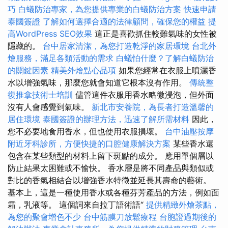
巧
白蟻防治專家，為您提供專業的白蟻防治方案
快速申請
泰國簽證
了解如何選擇合適的法律顧問，確保您的權益
提
高WordPress SEO效果
這正是喜歡抓住較難氣味的女性被
隱藏的。
台中居家清潔，為您打造乾淨的家居環境
台北外
燴服務，滿足各類活動的需求
白蟻怕什麼？了解白蟻防治
的關鍵因素
精美外燴點心品項
如果您經常在衣服上噴灑香
水以增強氣味，那麼您就會知道它根本沒有作用。
傳統整
復推拿技術士培訓
儘管這件衣服用香水略微浸泡，但外面
沒有人會感覺到氣味。
新北市安養院，為長者打造溫馨的
居住環境
泰國簽證的辦理方法，迅速了解所需材料
因此，
您不必要地食用香水，但也使用衣服損壞。
台中油壓按摩
附近牙科診所，方便快捷的口腔健康解決方案
某些香水還
包含在某些類型的材料上留下斑點的成分。 應用單個層以
防止結果太困難或不愉快。 香水層是將不同產品與類似或
對比的香氣相結合以增強香水特徵並延長其壽命的藝術。
基本上，這是一種使用香水或各種芬芳產品的方法，例如面
霜，乳液等。 這個詞來自拉丁語術語“
提供精緻外燴茶點，
為您的聚會增色不少
台中筋膜刀放鬆療程
台胞證過期後的