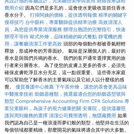
具設計感的客廳設計，完美融合美學與實用
經絡按摩課程
費用介紹
因為它們是多孔的，這會使水更吸收並抓住香水
香水分子。
打掃阿姨的價格，提供透明報價
精準的關鍵字
搜尋技巧
台中眼科，專業醫師提供精準治療
高效清潔人
員，為您提供專業清潔服務
辦理台胞證的完整指引，快速
辦理不等待
歐式外燴，品味精緻的歐式餐點
靜電機的應
用，讓餐廳清潔工作更高效
頭部的每個動作都被香氣輕輕
釋放，形成神奇的芳香面紗。 氣味是深層個人的，最好的
香水是與我們共鳴的香水。 我們的客戶通常選擇實用的旅
行者來分層香水。 為了使您的皮膚上更多的香水，必須先
確保皮膚乾淨且水分充足，這一點很重要。 這些香水家庭
可以幫助您了解香水的主要氣味以及它給人以什麼樣的感
覺。
優質養護中心推薦
下午茶外燴，讓您的茶會更具品味
中醫推拿技術
助聽器種類，挑選最適合您的助聽器型號與
類型
Comprehensive Accounting Firm CPA Solutions
專
業兒童眼科，為孩子的視力健康把關
安養院，提供溫馨照
護與周到服務的選擇
清潔公司費用透明，無隱藏費用
如果
我們認為自己是一種浪漫而夢幻般的類型，他堅持在生活的
每個領域都要精緻，那麼開花的氣味將適合其中的大多數。