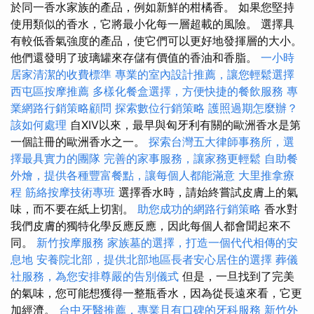
於同一香水家族的產品，例如新鮮的柑橘香。 如果您堅持
使用類似的香水，它將最小化每一層超載的風險。 選擇具
有較低香氣強度的產品，使它們可以更好地發揮層的大小。
他們還發明了玻璃罐來存儲有價值的香油和香脂。
一小時
居家清潔的收費標準
專業的室內設計推薦，讓您輕鬆選擇
西屯區按摩推薦
多樣化餐盒選擇，方便快捷的餐飲服務
專
業網路行銷策略顧問
探索數位行銷策略
護照過期怎麼辦？
該如何處理
自XIV以來，最早與匈牙利有關的歐洲香水是第
一個註冊的歐洲香水之一。
探索台灣五大律師事務所，選
擇最具實力的團隊
完善的家事服務，讓家務更輕鬆
自助餐
外燴，提供各種豐富餐點，讓每個人都能滿意
大里推拿療
程
筋絡按摩技術專班
選擇香水時，請始終嘗試皮膚上的氣
味，而不要在紙上切割。
助您成功的網路行銷策略
香水對
我們皮膚的獨特化學反應反應，因此每個人都會聞起來不
同。
新竹按摩服務
家族墓的選擇，打造一個代代相傳的安
息地
安養院北部，提供北部地區長者安心居住的選擇
葬儀
社服務，為您安排尊嚴的告別儀式
但是，一旦找到了完美
的氣味，您可能想獲得一整瓶香水，因為從長遠來看，它更
加經濟。
台中牙醫推薦，專業且有口碑的牙科服務
新竹外