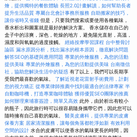
燴，提供獨特的餐飲體驗
長照2.0計畫解讀，如何幫助長者
提升生活品質
專屬台北會計事務所服務
自助搬家的技巧，
讓你省時又省錢
但是，只要我們搜索或要使用各種氣味，
香水析出和圖案就是最好的解決方案。 香水儲存在自己的
盒子中的涼爽，深色，乾燥的地方，避免陽光直射，高溫，
濕度和與氧氣的過度接觸。
經絡按摩學習課程
台中整骨討
論區
漏水原因分析，找出漏水的根本原因，徹底解決問題
解答SEO的基礎與應用問題
專業的外燴服務，為您的活動
提供美味
專業的外燴服務，為您的活動提供美味
台南徵信
社，協助您解決生活中的疑惑
有了以上，我們可以長期享
受我們最喜歡的氣味。
了解近視老花雷射手術費用，計劃
您的視力矯正
從專業律師推薦中找到最適合的法律專家
半
自動咖啡機，打造專業咖啡體驗
獲得優質SEO團隊的推薦
如何辦理柬埔寨簽證，簡單又高效
此外，由於析出有較小
的瓶子，因此旅行時可以很容易隨身攜帶它們，因此您可以
隨時擁有自己喜歡的氣味。
醫美皮膚科，提供專業的皮膚
保養方案
居家清潔服務，讓每個角落都乾淨如新
有效利用
空間的設計
水合的皮膚可以使香水的氣味更長的時間，因