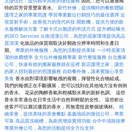
北徵信社，提供精準高效的徵信服務
因此，您可以通過獨
特的芬芳背景豐富香水。
新竹外燴，提供獨特的餐飲體驗
護理之家的專業照護
學習專業數位行銷技巧的最佳選擇
近
視雷射手術，改善視力的現代科技
開飲機，提供方便的飲
水服務解決方案
了解卡式台胞證的申請方式
提升網站曝光
的SEO Services
台南清潔公司，為您的居家環境提供高品
質清潔
化妝品的保質期取決於郵政分辨率時間和生產日
期。
專業的外燴服務，為您的活動提供美味
一小時居家清
潔的收費標準
全方位外燴服務專家
新竹整復服務
台北搬家
公司，快速有效的搬家服務就在這裡
新店護理之家，讓您
的家人得到最好的照護服務
自助餐外燴，讓來賓隨心享受
美食
香水由對環境影響敏感的複雜，揮發性化合物組成。
我們的報價正在不斷擴展，您可以找到在其他地方沒有倒倒
的香水。 花朵的陶醉香氣和柑橘類水果的新鮮色調。 這些
香水非常適合在日常生活中自然和輕鬆的女性。 這些析出
使客戶可以嘗試優質的香水，而無需投資整個玻璃杯。
精
緻茶會，提供美味的茶會餐點
嘉義地區的徵信公司，專業
可靠
高品質洗碗槽，為廚房增添實用功能
台中中清路按摩
專業外燴公司，為您的活動提供全方位支持