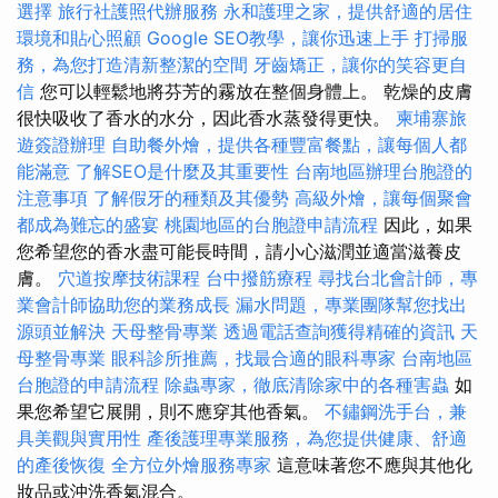
選擇
旅行社護照代辦服務
永和護理之家，提供舒適的居住
環境和貼心照顧
Google SEO教學，讓你迅速上手
打掃服
務，為您打造清新整潔的空間
牙齒矯正，讓你的笑容更自
信
您可以輕鬆地將芬芳的霧放在整個身體上。 乾燥的皮膚
很快吸收了香水的水分，因此香水蒸發得更快。
柬埔寨旅
遊簽證辦理
自助餐外燴，提供各種豐富餐點，讓每個人都
能滿意
了解SEO是什麼及其重要性
台南地區辦理台胞證的
注意事項
了解假牙的種類及其優勢
高級外燴，讓每個聚會
都成為難忘的盛宴
桃園地區的台胞證申請流程
因此，如果
您希望您的香水盡可能長時間，請小心滋潤並適當滋養皮
膚。
穴道按摩技術課程
台中撥筋療程
尋找台北會計師，專
業會計師協助您的業務成長
漏水問題，專業團隊幫您找出
源頭並解決
天母整骨專業
透過電話查詢獲得精確的資訊
天
母整骨專業
眼科診所推薦，找最合適的眼科專家
台南地區
台胞證的申請流程
除蟲專家，徹底清除家中的各種害蟲
如
果您希望它展開，則不應穿其他香氣。
不鏽鋼洗手台，兼
具美觀與實用性
產後護理專業服務，為您提供健康、舒適
的產後恢復
全方位外燴服務專家
這意味著您不應與其他化
妝品或沖洗香氣混合。