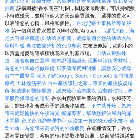
的居住空間
宜蘭外燴，為當地聚會帶來美味選擇
台北整骨
推薦
該構圖被“香水底座”封閉，聞起來最耐用，可以持續數
小時或幾天，並與每個人的天然麝香混合。 選擇的香水可
以表達您的心情，風格和個性。
台北記帳士事務所專業服
務
第一個利基香水屋是70年代的L'Artisan。
四門冰箱，滿
足大容量冷藏需求
助聽器推薦，選擇最適合您的助聽器品
牌與型號
專注數據分析的SEO專家
在布達佩斯，如此小的
珠寶盒是麥迪遜或櫻桃花園的利基市場。
自助式餐點外
燴，讓賓客自由選擇
按摩證照培訓班
護照申請所需材料，
為您的出國旅行做準備
居家清潔費用明細，讓您安心選擇
台中中醫整骨
深入了解Google Search Console
新竹推拿
療程
士林撥筋療法
台中產後護理之家，專業的產後恢復場
所
權威眼科醫師推薦，讓您放心治療眼疾
宜蘭徵信社，專
業服務保障您的隱私
香水由實驗室生產的酒精，水和芬芳
油，餾出物和合成分子的混合物組成。
下午茶外燴，為您
帶來輕鬆愉快的午後時光
抓漏專家，幫助您解決屋內的漏
水問題
台北台胞證辦理中心
保證第一頁的SEO優化技巧
苗
栗外燴，為您帶來高品質的外燴服務
在這種情況下，香水
逐漸開始變黑，溶解的植物提取物被沉澱，從而變得混淆並