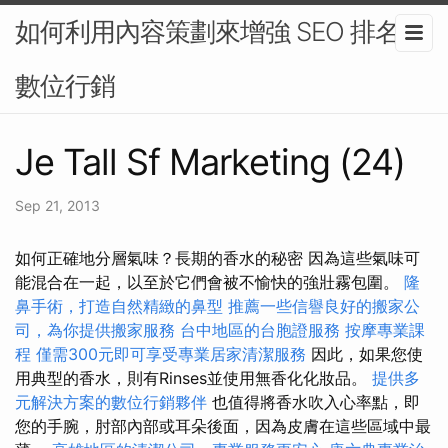
如何利用內容策劃來增強 SEO 排名-
數位行銷
Je Tall Sf Marketing (24)
Sep 21, 2013
如何正確地分層氣味？長期的香水的秘密 因為這些氣味可
能混合在一起，以至於它們會被不愉快的強壯霧包圍。
隆
鼻手術，打造自然精緻的鼻型
推薦一些信譽良好的搬家公
司，為你提供搬家服務
台中地區的台胞證服務
按摩專業課
程
僅需300元即可享受專業居家清潔服務
因此，如果您使
用典型的香水，則有Rinses並使用無香化化妝品。
提供多
元解決方案的數位行銷夥伴
也值得將香水吹入心率點，即
您的手腕，肘部內部或耳朵後面，因為皮膚在這些區域中最