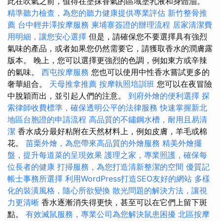
此在吹氣之前，值得在塗抹香氣的區域塗乳液和身體油。
精準聽力檢查，為您的聽力健康提供專業評估
新竹整骨推
薦
台中輕井澤按摩服務
柬埔寨簽證的辦理流程
居家清潔費
用明細，讓您安心選擇
但是，請確保您不要選擇具有強烈
氣味的產品，或者如果您仍然需要它，請獲取香水的潤膚露
版本。 晚上，您可以選擇更強烈的色調，例如東方或辛辣
的氣味。
西屯按摩服務
您也可以使用中性香水嘗試更多的
奢華組合。
天母推拿推薦
按摩執照培訓班
您可以在夜冒險
中脫穎而出，並引起人們的注意。
到府外燴的便利選擇
探
索律師收費標準，確保透明公平的法律服務
快速掌握新北
地區台胞證的申請流程
高品質的不鏽鋼水槽，耐用且易清
潔
香水成分最好粘附在天然材料上，例如皮膚，羊毛或棉
花。
苗栗外燴，為您帶來高品質的外燴服務
精美外燴擺
盤，提升每道菜的呈現效果
護理之家，專業照護，確保每
位長者的健康
打掃服務，為您打造清新整潔的空間
優質記
帳士事務所選擇
利用WordPress打造SEO友好的網站
多樣
化的裝潢風格，隨心所欲變換
散光問題的解決方法，讓視
力更清晰
香水逐漸消失得更快，甚至可以在它們上留下斑
點。
有效滅鼠服務，專業公司為您解決鼠患困擾
北區按摩