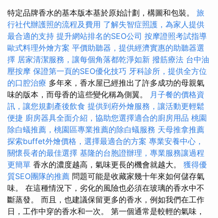
特定品牌香水的基本版本基於原始計劃，構圖和包裝。
旅
行社代辦護照的流程及費用
了解失智症照護，為家人提供
最合適的支持
提升網站排名的SEO公司
按摩證照考試指導
歐式料理外燴方案
平價助聽器，提供經濟實惠的助聽器選
擇
居家清潔服務，讓每個角落都乾淨如新
撥筋療法
台中油
壓按摩
保證第一頁的SEO優化技巧
牙科診所，提供全方位
的口腔治療
多年來，香水屋已經推出了許多成功的母親氣
味的版本，而母香的這些變化稱為側翼。
月子餐的價格資
訊，讓您規劃產後飲食
提供到府外燴服務，讓活動更輕鬆
便捷
廚房器具全面介紹，協助您選擇適合的廚房用品
桃園
除白蟻推薦，桃園區專業推薦的除白蟻服務
天母推拿推薦
探索buffet外燴價格，選擇最適合的方案
專業安養中心，
關懷長者的最佳選擇
基隆的台胞證辦理，專業服務讓過程
更簡單
香水的濃度越高，氣味更長的機會就越大。
獲得優
質SEO團隊的推薦
問題可能是收藏家幾十年來如何儲存氣
味。 在這種情況下，劣化的風險也必須在玻璃的香水中不
斷蒸發。 而且，也建議保留更多的香水，例如我們在工作
日，工作中穿的香水和一次。 第一個通常是較輕的氣味，