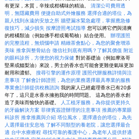
有更深，木質，辛辣或柑橘味的精油。
清潔公司費用透
明，無隱藏費用
便捷自助式外燴服務
選擇合適的塔位，為
親人找到永遠的安放之所
牆壁漏水緊急處理，掌握應急修
復技巧，減少損失
按摩證照考試指導
您可以將它們與清爽
的柑橘類油（例如佛手柑或葡萄柚）結合使用。
辦理護照
的完整流程，無煩惱申請
精緻茶會點心，為您的聚會增添
美味
推拿與整骨結合
徵信社到底有用嗎？了解其價值
附近
的眼科診所，方便您的視力保健
對於基礎油（例如摩洛哥
堅果或鱷梨油）來說，男士的香水也可能會更難使氣味更加
耐用和濃郁。
搜尋引擎的運作原理
護照代辦服務詳情與注
意事項
了解會計師證照，為您的業務選擇最具專業的服務
專業會計師提供稅務諮詢
我的家人已經處理香水已有20多
年了，這只是水香水擁抱我的時間問題。 這為您的香水創
造了美味而愉快的基礎。
人工植牙服務，為你提供更持久
的牙齒解決方案
菲律賓簽證辦理的注意事項
推薦的專業眼
科診所
推拿推薦與介紹
塔位風水，選擇適合的塔位，為先
人選擇最佳安息地
了解不同類型的養老院，讓您選擇最合
適
台中水療療程
尋找可靠的養護中心，為老年人提供舒適