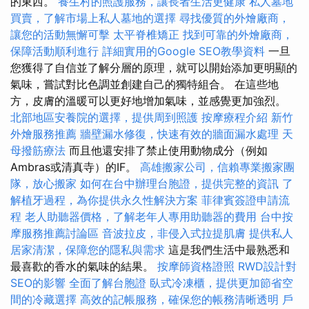
的東西。
養生村的照護服務，讓長者生活更健康
私人墓地
買賣，了解市場上私人墓地的選擇
尋找優質的外燴廠商，
讓您的活動無懈可擊
太平脊椎矯正
找到可靠的外燴廠商，
保障活動順利進行
詳細實用的Google SEO教學資料
一旦
您獲得了自信並了解分層的原理，就可以開始添加更明顯的
氣味，嘗試對比色調並創建自己的獨特組合。 在這些地
方，皮膚的溫暖可以更好地增加氣味，並感覺更加強烈。
北部地區安養院的選擇，提供周到照護
按摩療程介紹
新竹
外燴服務推薦
牆壁漏水修復，快速有效的牆面漏水處理
天
母撥筋療法
而且他還安排了禁止使用動物成分（例如
Ambras或清真寺）的IF。
高雄搬家公司，信賴專業搬家團
隊，放心搬家
如何在台中辦理台胞證，提供完整的資訊
了
解植牙過程，為你提供永久性解決方案
菲律賓簽證申請流
程
老人助聽器價格，了解老年人專用助聽器的費用
台中按
摩服務推薦討論區
音波拉皮，非侵入式拉提肌膚
提供私人
居家清潔，保障您的隱私與需求
這是我們生活中最熟悉和
最喜歡的香水的氣味的結果。
按摩師資格證照
RWD設計對
SEO的影響
全面了解台胞證
臥式冷凍櫃，提供更加節省空
間的冷藏選擇
高效的記帳服務，確保您的帳務清晰透明
戶