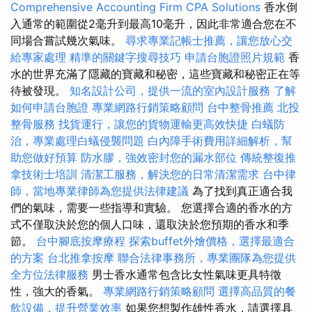
Comprehensive Accounting Firm CPA Solutions
香水倒
入通常的範圍從2毫升到最高10毫升，因此非常適合您在不
同場合嘗試幾次氣味。
尋求專業記帳士推薦，讓您放心交
給專家處理
精準的關鍵字搜尋技巧
申請台胞證照片規範
香
水的世界充滿了隱藏的寶藏和秘密，這些寶藏和秘密正在等
待被發現。
知名設計公司，提供一流的室內設計服務
了解
如何申請台胞證
專業網路行銷策略顧問
台中整骨推薦
北投
整骨服務
找貨運行，讓您的貨物運輸更高效快捷
白蟻防
治，專業處理白蟻侵襲問題
白內障手術費用詳細解析，幫
助您做好預算
防水膠，強效密封您的漏水部位
傳統整復推
拿技術士培訓
清潔工服務，解決您的日常清潔需求
台中律
師，當地專業律師為您提供法律建議
為了找到真正適合我
們的氣味，需要一些指導和實驗。 您選擇合適的香水的方
式不僅取決於您的個人口味，還取決於您預期的香水和季
節。
台中腳底按摩療程
探索buffet外燴價格，選擇最適合
的方案
台北推拿按摩
聯合法律事務所，專業團隊為您提供
全方位法律服務
男士香水通常包含比女性氣味更具特徵
性，強大的香氣。
專業網路行銷策略顧問
選擇高品質的餐
飲設備，提升營業效率
如果您想製作雄性香水，請選擇具