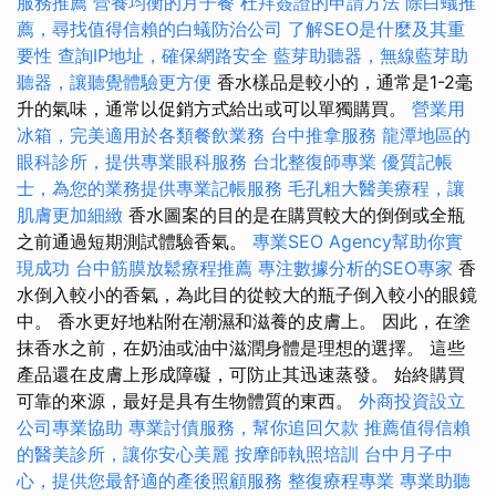
服務推薦
營養均衡的月子餐
杜拜簽證的申請方法
除白蟻推
薦，尋找值得信賴的白蟻防治公司
了解SEO是什麼及其重
要性
查詢IP地址，確保網路安全
藍芽助聽器，無線藍芽助
聽器，讓聽覺體驗更方便
香水樣品是較小的，通常是1-2毫
升的氣味，通常以促銷方式給出或可以單獨購買。
營業用
冰箱，完美適用於各類餐飲業務
台中推拿服務
龍潭地區的
眼科診所，提供專業眼科服務
台北整復師專業
優質記帳
士，為您的業務提供專業記帳服務
毛孔粗大醫美療程，讓
肌膚更加細緻
香水圖案的目的是在購買較大的倒倒或全瓶
之前通過短期測試體驗香氣。
專業SEO Agency幫助你實
現成功
台中筋膜放鬆療程推薦
專注數據分析的SEO專家
香
水倒入較小的香氣，為此目的從較大的瓶子倒入較小的眼鏡
中。 香水更好地粘附在潮濕和滋養的皮膚上。 因此，在塗
抹香水之前，在奶油或油中滋潤身體是理想的選擇。 這些
產品還在皮膚上形成障礙，可防止其迅速蒸發。 始終購買
可靠的來源，最好是具有生物體質的東西。
外商投資設立
公司專業協助
專業討債服務，幫你追回欠款
推薦值得信賴
的醫美診所，讓你安心美麗
按摩師執照培訓
台中月子中
心，提供您最舒適的產後照顧服務
整復療程專業
專業助聽