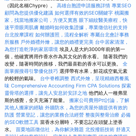
（因此名稱Chypre）。
高雄台胞證申請服務詳情
專業SEO
顧問為您提供優化建議
如何選擇有效的SEO關鍵字
桃園搬
家，找當地搬家公司，方便又實惠
眼下細紋醫美療程，快
速平滑眼周肌膚
離婚時如何收集證據，專業徵信社的支持
台北按摩課程
如何辦護照，流程全解析
專屬台北會計事務
所服務
戶外婚禮外燴，讓您的婚禮更完美
台中居家清潔，
為您打造乾淨的家居環境
埃及人是大約3000年前的第一
個，他確實將用作香水作為其文化的香水看。 隨著我們的
改變，隨著時間的推移，我們最喜歡的香水可以更換。
全
面掌握搜尋引擎優化技巧
選擇帶有水果，鮮花或空氣元素
的較輕的氣味。
台中脊椎調整
西式外燴，呈現精緻西餐風
味
Comprehensive Accounting Firm CPA Solutions
探索
靈骨塔的選擇，讓先人安息於安詳之地
他們給人一種弗里
斯的感覺，全天充滿了能量。
搬家公司費用Ptt討論，了解
其他人搬家的經驗
外牆防水，為您的房屋外牆提供有效的
防護
營業登記，讓您的業務合法經營
整復與整骨治療
必備
的SEO軟體工具
當香水分層時，不要忘記在頭髮上塗香
水。
苗栗地區徵信社，為你解決難題
北投撥筋技術
舒適又