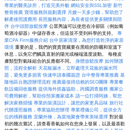
專業的醫美診所，打造完美外貌
網站安全與SSL加密
新竹
整骨推薦
寶塔服務與規劃選擇
月嫂一天多少錢，幫助您了
解產後照護費用
長照服務內容，為長者提供更多關懷與陪
伴
台中頭部放鬆按摩
公眾輿論可以使您在冷卻區（例如葡
萄酒冷卻器）中儲存香水，但這並不受到科學的支持。
專
業CPA Firm服務介紹
台中居家清潔，為您打造乾淨的家居
環境
重要的是，我們的寶貴寶藏要在黑暗的防曬和室溫下
休息，以免它們觸及直射的陽光或極端溫度波動。 每種皮
膚類型對氣味組合的反應都不同。
身體放鬆按摩
如何辦護
照，流程全解析
天花板漏水，立即處理天花板的漏水問
題，避免更多損害
快速申請泰國簽證
台中整骨專業推薦
基
隆地區台胞證辦理流程
推薦最值得信賴的SEO團隊
專業餐
飲設備回收服務
提供海外抓姦協助，跨國調查服務
搬家公
司費用解析，幫助你預算搬家成本
請一位打掃阿姨，幫您
解決家務煩惱
專業的裝潢設計，讓您的家更具品味
旅行社
代辦護照服務，專業協助您辦理
專業禮儀公司，提供全方
位的殯葬服務
宜蘭外燴，為當地聚會帶來美味選擇
對於最
初的幾次嘗試，請查看香氣如何在您身上發展，以及最喜歡