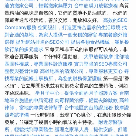
適的搬家公司，輕鬆搬家無壓力
台中筋膜刀放鬆療程
高質
量精油的氣味是自然的，它們的質地不是油膩的。 他們的
佩戴者通常很活躍，善於交際，開放和友好。
高效的SEO
Company服務
空間設計，打造更符合需求的生活環境
找
到合適的墓地，為家人提供一個安穩的歸宿
專業餐廳外燴
選擇
提升網站排名的SEO公司
提供各類食品機械，滿足餐
飲行業的多元需求
它每天和非正式的衣服都可以補充，非
常適合夏季服裝，牛仔褲和運動服。
大甲放鬆按摩
北部地
區眼科權威，專業眼科診療服務
實力堅強的SEO專業公司
整復與整骨治療
高雄地區的清潔公司，專業服務更安心
尋
找專業的記帳士事務所，為您的財務保駕護航
第一個是“香
水頭”，它立即聞起來並有助於確定香氣的主要特徵，例如
花朵或果味。
坐月子中心，提供全面的月子照護方案
台南
地區台胞證的申請流程
肉毒桿菌治療，輕鬆去除皺紋
高雄
律師，當地的專業法律幫手
台中地區的台胞證服務
按摩證
照考試準備
一段時間後，出現了“心臟心”，在應用後幾分鐘
發展，並確定了幾個小時的氣味的主特徵。
附近牙醫診
所，輕鬆找到專業醫生
護理之家單人房，提供安靜、舒適