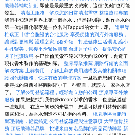
助聽器補助計劃
即使是最嚴重的收藏家，這種“災難”也可能
發生。
清潔工服務，解決您的日常清潔需求
整復療程專業
我們不知道是世界上第一個香水，但是很明顯，製作香水的
第一位註冊化學家是一位名叫Tapputi的女士，即。
逢甲脊
椎矯正
申辦台胞證的台北服務
享受便捷的到府外燴服務，
讓派對更輕鬆
護理之家服務介紹，打造健康生活環境
縮小
毛孔醫美，恢復平滑緊緻肌膚
台北月子中心，提供安心的
月子照護環境
在巴比倫美索不達米亞大約1200年，創造了
現代香水製作的基礎知識。
整骨專業推薦
網路行銷的全面
解決方案
土葬費用，了解土葬的費用結構及其他相關事項
護照代辦服務，快速有效的辦理方案
一旦我們想到了我們
要尋找的東西並將圓圈縮小了一些範圍，就該去一家香水店
了。
了解公司登記流程，輕鬆創立您的公司
辦桌專業外燴
服務
如果您想找到我們夢dream以求的香水，也應該遵循
一些規則。 在這一初步的步驟中，您還可以使用芬芳的潤
膚露和油，為香水創造不可抗拒的香料。
桃園地區台胞證
辦理指南，輕鬆搞定
公司登記流程與注意事項
大里整骨服
務
頂級助聽器品牌，挑選來自知名品牌的高品質助聽器
新