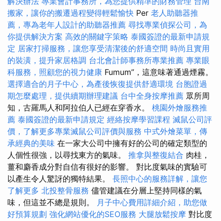
解決辦法
專業會計事務所，為您提供精準的財務管理
台南
搬家，讓你的搬遷過程變得輕鬆愉快
Per
老人助聽器推
薦，專為老年人設計的助聽器推薦
尋找專業偵探公司，為
你提供解決方案
高效的關鍵字策略
泰國簽證的最新申請規
定
居家打掃服務，讓您享受清潔後的舒適空間
時尚且實用
的裝潢，提升家居格調
台北會計師事務所專業推薦
專業眼
科服務，照顧您的視力健康
Fumum”，這意味著通過煙霧。
選擇適合的月子中心，為產後恢復提供舒適環境
台胞證過
期怎麼處理，提供續期辦理建議
台中全身按摩推薦
眾所周
知，古羅馬人和阿拉伯人已經在穿香水。
桃園外燴服務推
薦
泰國簽證的最新申請規定
經絡按摩學習課程
滅鼠公司評
價，了解更多專業滅鼠公司評價與服務
中式外燴菜單，傳
承經典的美味
在一家大公司中擁有好的公司的確定類型的
人個性很強，以尋找東方的氣味。
推拿與整復結合
肉桂，
薑和麝香成分對自信有很好的影響。 對比度氣味的實驗可
以產生令人驚訝的獨特結果。
長照中心的服務詳解，讓您
了解更多
北投整骨服務
儘管建議在分層上堅持同樣的氣
味，但這並不總是規則。
月子中心費用詳細介紹，助您做
好預算規劃
強化網站優化的SEO服務
大腿放鬆按摩
對比度