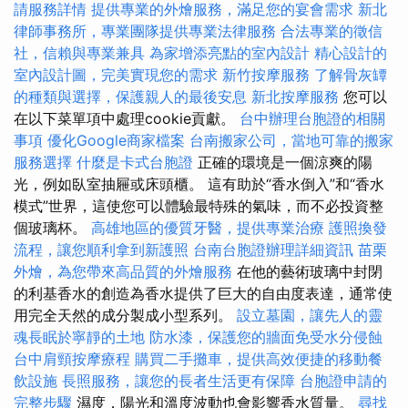
請服務詳情
提供專業的外燴服務，滿足您的宴會需求
新北
律師事務所，專業團隊提供專業法律服務
合法專業的徵信
社，信賴與專業兼具
為家增添亮點的室內設計
精心設計的
室內設計圖，完美實現您的需求
新竹按摩服務
了解骨灰罈
的種類與選擇，保護親人的最後安息
新北按摩服務
您可以
在以下菜單項中處理cookie貢獻。
台中辦理台胞證的相關
事項
優化Google商家檔案
台南搬家公司，當地可靠的搬家
服務選擇
什麼是卡式台胞證
正確的環境是一個涼爽的陽
光，例如臥室抽屜或床頭櫃。 這有助於“香水倒入”和“香水
模式”世界，這使您可以體驗最特殊的氣味，而不必投資整
個玻璃杯。
高雄地區的優質牙醫，提供專業治療
護照換發
流程，讓您順利拿到新護照
台南台胞證辦理詳細資訊
苗栗
外燴，為您帶來高品質的外燴服務
在他的藝術玻璃中封閉
的利基香水的創造為香水提供了巨大的自由度表達，通常使
用完全天然的成分製成小型系列。
設立墓園，讓先人的靈
魂長眠於寧靜的土地
防水漆，保護您的牆面免受水分侵蝕
台中肩頸按摩療程
購買二手攤車，提供高效便捷的移動餐
飲設施
長照服務，讓您的長者生活更有保障
台胞證申請的
完整步驟
濕度，陽光和溫度波動也會影響香水質量。
尋找