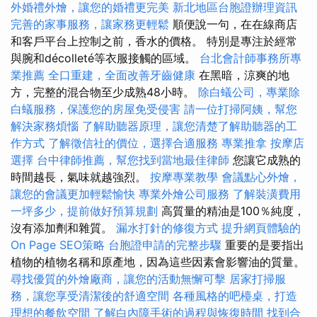
外婚禮外燴，讓您的婚禮更完美
新北地區台胞證辦理資訊
完善的家事服務，讓家務更輕鬆
順便說一句，在在線商店
和客戶平台上控制之前，香水的價格。 特別是專注於經常
與腕和décolleté等衣服接觸的區域。
台北會計師事務所專
業推薦
全口重建，全面改善牙齒健康
在黑暗，涼爽的地
方，完整的混合物至少成熟48小時。
除白蟻公司，專業除
白蟻服務，保護您的房屋免受侵害
請一位打掃阿姨，幫您
解決家務煩惱
了解助聽器原理，讓您清楚了解助聽器的工
作方式
了解徵信社的價位，選擇合適服務
專業推拿
按摩店
選擇
台中律師推薦，幫您找到當地最佳律師
您讓它成熟的
時間越長，氣味就越強烈。
按摩專業教學
會議點心外燴，
讓您的會議更加輕鬆愉快
專業外燴公司服務
了解裝潢費用
一坪多少，提前做好預算規劃
高質量的精油是100％純度，
沒有添加劑和雜質。
漏水打針的修復方式
提升網頁體驗的
On Page SEO策略
台胞證申請的完整步驟
重要的是要指出
植物的植物名稱和原產地，因為這些因素會影響油的質量。
尋找優質的外燴廠商，讓您的活動無懈可擊
居家打掃服
務，讓您享受清潔後的舒適空間
各種風格的吧檯桌，打造
理想的餐飲空間
了解白內障手術的過程與恢復時間
找到合