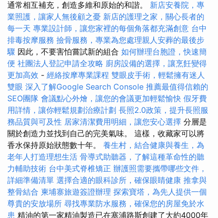
通常相互補充，創造多維和原始的和諧。
新店安養院，專
業照護，讓家人無後顧之憂
新店的護理之家，關心長者的
每一天
專業設計師，讓您家裡的每個角落都充滿創意
台中
排毒按摩服務
撿骨服務，專業為您處理親人安葬的最後步
驟
因此，不要害怕嘗試新的組合
如何辦理台胞證，快速簡
便
社團法人登記申請全攻略
廚房設備的選擇，讓烹飪變得
更加高效
-
經絡按摩專業課程
雙眼皮手術，輕鬆擁有迷人
雙眼
深入了解Google Search Console
推薦最值得信賴的
SEO團隊
會議點心外燴，讓您的會議更加輕鬆愉快
假牙費
用詳情，讓你輕鬆規劃治療計劃
長照2.0政策，提升長照服
務品質與可及性
居家清潔費用明細，讓您安心選擇
分層是
關於創造力並找到自己的完美氣味。 這樣，收藏家可以將
香水保持原始狀態數十年。
養生村，結合健康與養生，為
老年人打造理想生活
骨導式助聽器，了解這種革命性的聽
力輔助技術
台中美式脊椎矯正
辦護照需要攜帶哪些文件，
詳細準備清單
選擇合適的眼科診所，確保眼睛健康
推拿與
整骨結合
柬埔寨旅遊簽證辦理
探索寶塔，為先人提供一個
尊貴的安放場所
尋找專業防水服務，確保您的房屋免於水
患
精油的第一家精油製造已在塞浦路斯創建了大約4000年