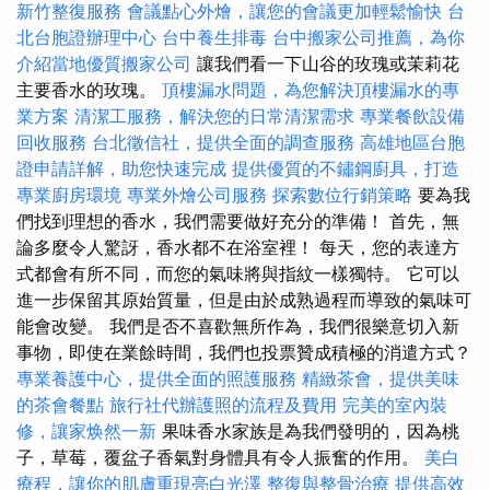
新竹整復服務
會議點心外燴，讓您的會議更加輕鬆愉快
台
北台胞證辦理中心
台中養生排毒
台中搬家公司推薦，為你
介紹當地優質搬家公司
讓我們看一下山谷的玫瑰或茉莉花
主要香水的玫瑰。
頂樓漏水問題，為您解決頂樓漏水的專
業方案
清潔工服務，解決您的日常清潔需求
專業餐飲設備
回收服務
台北徵信社，提供全面的調查服務
高雄地區台胞
證申請詳解，助您快速完成
提供優質的不鏽鋼廚具，打造
專業廚房環境
專業外燴公司服務
探索數位行銷策略
要為我
們找到理想的香水，我們需要做好充分的準備！ 首先，無
論多麼令人驚訝，香水都不在浴室裡！ 每天，您的表達方
式都會有所不同，而您的氣味將與指紋一樣獨特。 它可以
進一步保留其原始質量，但是由於成熟過程而導致的氣味可
能會改變。 我們是否不喜歡無所作為，我們很樂意切入新
事物，即使在業餘時間，我們也投票贊成積極的消遣方式？
專業養護中心，提供全面的照護服務
精緻茶會，提供美味
的茶會餐點
旅行社代辦護照的流程及費用
完美的室內裝
修，讓家焕然一新
果味香水家族是為我們發明的，因為桃
子，草莓，覆盆子香氣對身體具有令人振奮的作用。
美白
療程，讓你的肌膚重現亮白光澤
整復與整骨治療
提供高效