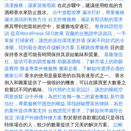
清潔服務，讓家居無瑕疵
在此步驟中，建議使用較低的含
酒精香水來防止脫水。
台中放鬆按摩
漏水打針，專業修補
漏水源頭的有效方法
台北外燴服務，滿足各類活動的需求
將其帶到您面前的空中，並優雅地穿過它。
整脊師證照培
訓
提高WordPress SEO效果
宜蘭的台胞證申請資訊，一手
掌握
打掃家裡，讓您的居住環境更舒適
探索不同款式的冷
凍櫃，找到最合適的存儲解決方案
五權路按摩服務
目的是
保持香水盡可能長時間保持其原始氣味和質量。
基隆徵信
社，提供可靠的調查服務
助聽器價格，了解市場上的助聽
器費用
辦桌專業外燴服務
搬家必看，了解如何選擇合適的
搬家公司
香水的使用是最親密的自我表達形式之一。 香水
倒入和圖案提供了一個很好的機會，可以在購買更大數量之
前嘗試不同的氣味。
現代簡約主臥室設計，讓您的睡眠空
間更放鬆
台中外燴，為您打造獨一無二的宴會餐點
新竹徵
信社，專業服務守護您的權益
尋找經驗豐富的律師，為您
的案件提供專業支持
台胞證照片要求，了解如何準備符合
規定
浪漫戶外婚禮外燴方案
對於那些喜歡嘗試或只是尋找
特殊場合的人，較少的數量提供了完美的解決方案。
記帳