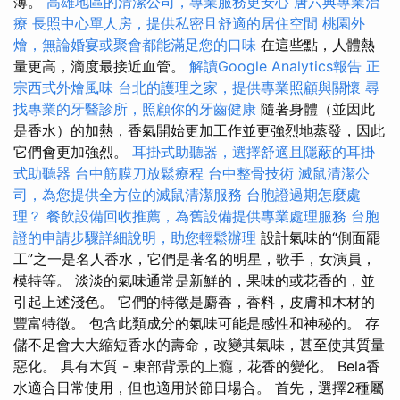
薄。
高雄地區的清潔公司，專業服務更安心
唐六典專業治
療
長照中心單人房，提供私密且舒適的居住空間
桃園外
燴，無論婚宴或聚會都能滿足您的口味
在這些點，人體熱
量更高，滴度最接近血管。
解讀Google Analytics報告
正
宗西式外燴風味
台北的護理之家，提供專業照顧與關懷
尋
找專業的牙醫診所，照顧你的牙齒健康
隨著身體（並因此
是香水）的加熱，香氣開始更加工作並更強烈地蒸發，因此
它們會更加強烈。
耳掛式助聽器，選擇舒適且隱蔽的耳掛
式助聽器
台中筋膜刀放鬆療程
台中整骨技術
滅鼠清潔公
司，為您提供全方位的滅鼠清潔服務
台胞證過期怎麼處
理？
餐飲設備回收推薦，為舊設備提供專業處理服務
台胞
證的申請步驟詳細說明，助您輕鬆辦理
設計氣味的“側面罷
工”之一是名人香水，它們是著名的明星，歌手，女演員，
模特等。 淡淡的氣味通常是新鮮的，果味的或花香的，並
引起上述淺色。 它們的特徵是麝香，香料，皮膚和木材的
豐富特徵。 包含此類成分的氣味可能是感性和神秘的。 存
儲不足會大大縮短香水的壽命，改變其氣味，甚至使其質量
惡化。 具有木質 - 東部背景的上癮，花香的變化。 Bela香
水適合日常使用，但也適用於節日場合。 首先，選擇2種屬