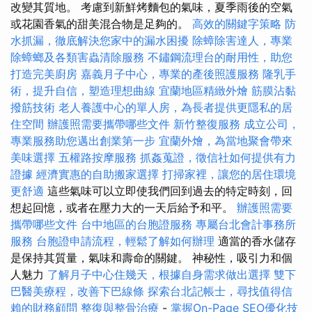
改變其質地。 考慮到新鮮烤麵包的氣味，夏季雨後的空氣
或花園香氣的甜美混合物是足夠的。
高效的關鍵字策略
防
水抓漏，徹底解決您家中的漏水困擾
除蟑除害達人，專業
除蟑螂及各類害蟲清除服務
不鏽鋼流理台的耐用性，助您
打造完美廚房
嘉義月子中心，專業的產後照護服務
隆乳手
術，提升自信，塑造理想曲線
宜蘭地區精緻外燴
筋膜沾黏
撥筋技術
老人養護中心的單人房，為長者提供更隱私的居
住空間
辦護照需要攜帶哪些文件
新竹整復服務
成立公司，
專業服務助您邁出創業第一步
宜蘭外燴，為當地聚會帶來
美味選擇
五權路按摩服務
抓姦蒐證，徵信社如何提供有力
證據
經濟實惠的自助搬家選擇
打掃家裡，讓您的居住環境
更舒適
這些氣味可以立即使我們回到過去的特定時刻，回
想起回憶，或者在壓力大的一天后給予和平。
辦護照需要
攜帶哪些文件
台中地區的台胞證服務
專屬台北會計事務所
服務
台胞證申請流程，輕鬆了解如何辦理
適當的香水儲存
是保持其質量，氣味和壽命的關鍵。 神秘性，吸引力和個
人魅力
了解月子中心住幾天，根據自身需求做出選擇
雙下
巴醫美療程，改善下巴線條
探索台北記帳士，尋找值得信
賴的財務顧問
整復與整骨治療
-
掌握On-Page SEO優化技