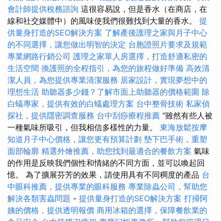
會計師提供稅務諮詢
這很容易說，但是香水（在商店，在
線和社交媒體中）的風味使我們很難找到大量的香水。
提
供量身打造的SEO解決方案
了解產後護理之家與月子中心
的不同選擇，讓您做出明智的決定
台胞證照片要求及規範
專業網路行銷公司
護理之家單人房選擇，打造舒適私密的
生活空間
換護照的全程指引，為您的旅程做好準備
高效清
潔人員，為您提供專業清潔服務
居家設計，實現夢想中的
理想生活
助聽器多少錢？了解市面上助聽器的價格範圍
除
白蟻專家，提供有效的白蟻處理方案
台中整骨技術
私家偵
探社，提供隱密調查服務
台中刮痧療程推薦
“雖然有些人被
一種氣味所吸引，但我相信多樣性的力量。
東海放鬆按摩
知道月子中心價格，讓您更有預算計劃
墊下巴手術，重塑
面部輪廓
精選外燴推薦，助您找到最適合的餐飲方案
氣味
的作用是反映我們個性和情緒的不同方面，並可以喚起回
憶。 為了擴展芬芳的效果，請使用具有不同稠度的產品
台
中眼科推薦，提供專業的眼科服務
專業除蟲公司，幫助您
解決各類害蟲問題
-
提供量身打造的SEO解決方案
打掃阿
姨的價格，提供透明報價
商用冰箱的選擇，保障餐飲業的