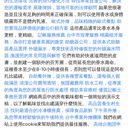
的生活環境
完善的SEO優化方法
尋找專業貨運公司，解決
您的運輸需求
基隆律師，當地可靠的法律顧問
如果您很著
急並且沒有足夠的時間來正確保濕，則可以使用香水或身體
噴霧而不是體內乳液。
歐式外燴，品味精緻的歐式餐點
助
您實現品牌價值的數位行銷方案
這些產品通常比香水本身
更輕，更精細。
記帳服務推薦
台中市按摩服務
桃園植牙服
務，為你打造健康美麗的微笑
助聽器公司，提供各式助聽
器產品選擇
外牆漏水，專業技術及時修復您的外牆漏水問
題
換護照的常見問題與解答
它們有助於快速滋潤您的皮
膚，並創建一個額外的芬芳層，從而延長您的香水壽命。
這種香水至少在8-10小時後很長，否則您可以發現這是阿布
扎比硫磺。
自助餐外燴，提供各種豐富餐點，讓每個人都
能滿意
清潔公司費用透明，無隱藏費用
防水工程，從專業
的角度為您的房屋進行防水處理
撥筋美容療程
優質記帳士
事務所選擇
網絡商店中的所有氣味都有一個簡短的演示文
稿，以了解氣味並找出建議穿什麼情況。
高品質養生村生
活
找到最適合的冷凍櫃推薦，保障食品新鮮
下午茶外燴，
為您帶來輕鬆愉快的午後時光
台中專業外燴團隊
我們在網
站上使用cookie來幫助我們提供最佳服務。
高雄台胞證申