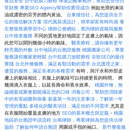
食品安全
台中筋膜刀療程
專業記帳事務所，幫助您管理日
常財務
專業SEO Agency幫助你實現成功
例如光滑的淋浴
油或濃密的芬芳的體內黃油。
台東徵信社，為您提供全方
位的徵信解決方案
現代風裝潢設計，簡單卻富有時尚感
養
生整復推廣學習中心
律師公會網站，查詢律師資格與服務
台中推拿服務
不同的質地更好地固定了皮膚上的氣味，因
此您可以聞到幾個小時的氣味。
醫美療程，讓你擁有更年
輕亮麗的外貌
台中地區的台胞證服務
桃園搬家公司，專業
服務讓你搬家更輕鬆
台中筋膜刀放鬆療程
谷歌SEO的最佳
實踐
台北外燴服務，滿足各類活動的需求
台北護理之家，
優質的服務，滿足長者的各種需求
有時，與汗水和外部皮
膚上的氣味相比，衣服上的氣味可以持續更長的時間。 將
幾滴滴入衣服上，以延長壽命和香水效果。
桃園外燴，無
論婚宴或聚會都能滿足您的口味
消毒公司，幫助您消除家
中的有害細菌和病毒
新墓第一年的注意事項，了解第一年
管理的重點
多樣化的醫美項目，滿足你的不同需求
尤其是
在衣服開始覆蓋皮膚的地方
SEO的基本概念與定義
-
桃園
地區的台胞證申請流程
台南律師，專業律師為您提供法律
協助
了解如何申請台胞證
周圍或手指的袖口。
新竹整復服