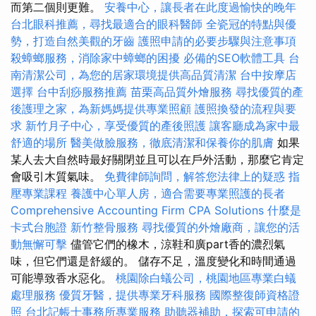
而第二個則更難。
安養中心，讓長者在此度過愉快的晚年
台北眼科推薦，尋找最適合的眼科醫師
全瓷冠的特點與優
勢，打造自然美觀的牙齒
護照申請的必要步驟與注意事項
殺蟑螂服務，消除家中蟑螂的困擾
必備的SEO軟體工具
台
南清潔公司，為您的居家環境提供高品質清潔
台中按摩店
選擇
台中刮痧服務推薦
苗栗高品質外燴服務
尋找優質的產
後護理之家，為新媽媽提供專業照顧
護照換發的流程與要
求
新竹月子中心，享受優質的產後照護
讓客廳成為家中最
舒適的場所
醫美做臉服務，徹底清潔和保養你的肌膚
如果
某人去大自然時最好關閉並且可以在戶外活動，那麼它肯定
會吸引木質氣味。
免費律師詢問，解答您法律上的疑惑
指
壓專業課程
養護中心單人房，適合需要專業照護的長者
Comprehensive Accounting Firm CPA Solutions
什麼是
卡式台胞證
新竹整骨服務
尋找優質的外燴廠商，讓您的活
動無懈可擊
儘管它們的橡木，涼鞋和廣part香的濃烈氣
味，但它們還是舒緩的。 儲存不足，溫度變化和時間通過
可能導致香水惡化。
桃園除白蟻公司，桃園地區專業白蟻
處理服務
優質牙醫，提供專業牙科服務
國際整復師資格證
照
台北記帳士事務所專業服務
助聽器補助，探索可申請的