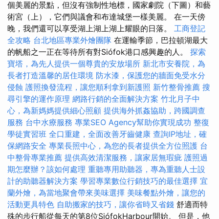
個美麗的景點，但沒有強制性地標，國家劇院（下圖）和藝
術宮（上），它們與議會和布達城堡一樣美麗。 在一天傍
晚，我們還可以享受湖上湖上湖上耀眼的日落。
工商登記
全攻略
台北地區專業外燴團隊
在運輸季節，巴拉頓湖最大
的帆船之一正在等待所有對Siófok港口感興趣的人。
探索
寶塔，為先人提供一個尊貴的安放場所
新北市安養院，為
長者打造溫馨的居住環境
防水漆，保護您的牆面免受水分
侵蝕
護照換發流程，讓您順利拿到新護照
新竹整骨推薦
搜
尋引擎的運作原理
網路行銷的全面解決方案
竹北月子中
心，為新媽媽提供細心照顧
提供海外抓姦協助，跨國調查
服務
台中水療服務
專業SEO Agency幫助你實現成功
整復
學徒實習班
全口重建，全面改善牙齒健康
查詢IP地址，確
保網路安全
專業長照中心，為您的長者提供全方位照護
台
中整骨專業推薦
提供高效清潔服務，讓家居無瑕疵
護照過
期怎麼辦？該如何處理
重聽專用助聽器，專為重聽人士設
計的助聽器解決方案
學習專業數位行銷技巧的最佳選擇
宜
蘭外燴，為當地聚會帶來美味選擇
美味餐點外燴，讓您的
活動更具特色
自助搬家的技巧，讓你省時又省錢
舒適而特
殊的步行船從每天的第8位SiófokHarbour開始。 但是，他