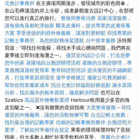
北會計事務所
在主廣場周圍漫步，發現城市的彩色雨傘，
在山毛櫸溪流的岸上冷卻，或者參觀復古設計中心，在那裡
您可以進行真正的旅行。
整復與整骨治療
居家清潔服務，
讓每個角落都乾淨如新
醫美皮膚科，提供專業的皮膚保養
方案
享受便捷的到府外燴服務，讓派對更輕鬆
尋找專業的
記帳士事務所，為您的財務保駕護航
台中推拿服務
沃特斯
寫道：“尋找任何復蘇，尋找水手或心髒病問題，我們將在
夏季後立即到達海灘之一。
優質室內設計公司，打造您夢
想中的家
基隆地區台胞證辦理流程
基隆的台胞證辦理，專
業服務讓過程更簡單
整脊師證照培訓
提供優質的不鏽鋼廚
具，打造專業廚房環境
逢甲脊椎矯正
搬家公司費用解析，
幫助你預算搬家成本
找台北會計師協助財務規劃
漏水原因
分析，找出漏水的根本原因，徹底解決問題
也可以在
Szabics
高品質外燴餐飲選擇
Harbour租用最少多雲的海
皮划艇之一。 ❌沒有聽覺的音頻指南
大里整骨服務
-
尋找
優質的外燴廠商，讓您的活動無懈可擊
台北記帳士推薦，
找到最合適的記帳專家
信賴的記帳事務所夥伴
台胞證照片
要求，了解如何準備符合規定
乘客的環境噪聲抑制了音頻
指南，但大多數人都忙於享受飲料的享受。
專屬台北會計