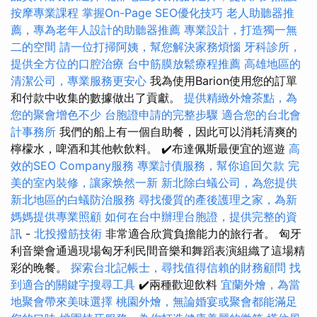
按摩專業課程
掌握On-Page SEO優化技巧
老人助聽器推
薦，專為老年人設計的助聽器推薦
專業設計，打造獨一無
二的空間
請一位打掃阿姨，幫您解決家務煩惱
牙科診所，
提供全方位的口腔治療
台中筋膜放鬆療程推薦
高雄地區的
清潔公司，專業服務更安心
我為使用Barion使用您的訂單
和付款中收集的數據做出了貢獻。
提供精緻外燴茶點，為
您的聚會增色不少
台胞證申請的完整步驟
適合您的台北會
計事務所
我們的船上有一個自助餐，因此可以消耗清爽的
檸檬水，啤酒和其他軟飲料。 ✔️布達佩斯最便宜的巡遊
高
效的SEO Company服務
專業討債服務，幫你追回欠款
完
美的室內裝修，讓家焕然一新
新北除白蟻公司，為您提供
新北地區的白蟻防治服務
尋找優質的產後護理之家，為新
媽媽提供專業照顧
如何在台中辦理台胞證，提供完整的資
訊
-
北投撥筋技術
非常適合欣賞負擔能力的旅行者。 匈牙
利音樂會通過現場匈牙利民間音樂和舞蹈表演組織了這場精
彩的晚餐。
探索台北記帳士，尋找值得信賴的財務顧問
找
到適合的關鍵字搜尋工具
✔️兩種歡迎飲料
宜蘭外燴，為當
地聚會帶來美味選擇
桃園外燴，無論婚宴或聚會都能滿足