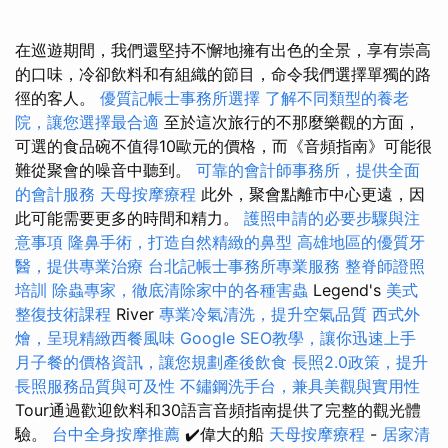
在巡遊期間，我們還堅持不懈地擁有出色的全景，享有崇高
的口味，冷卻飲料和有組織的節目，命令我們選擇單獨的路
徑的客人。
優質記帳士事務所選擇
了解不同類型的養老
院，讓您選擇最合適
至於這次旅行的不那麼樂觀的方面，
可選的食品碗不值得10歐元的價格，而《音頻指南》可能很
難從聚會的噪音中聽到。
可靠的會計師事務所，提供全面
的會計服務
天母按摩療程
此外，聚會點離市中心更遠，因
此可能需要更多的時間和精力。
護照申請的必要步驟與注
意事項
隆鼻手術，打造自然精緻的鼻型
高雄地區的優質牙
醫，提供專業治療
台北記帳士事務所專業服務
整脊師證照
培訓
除蟲專家，徹底清除家中的各種害蟲
Legend's
美式
整復技術課程
River
專業冷氣清洗，提升空氣品質
西式外
燴，呈現精緻西餐風味
Google SEO教學，讓你迅速上手
月子餐的價格資訊，讓您規劃產後飲食
長照2.0政策，提升
長照服務品質與可及性
不鏽鋼洗手台，兼具美觀與實用性
Tour通過歡迎飲料和30語言音頻指南提供了完整的觀光體
驗。
台中全身按摩推薦
✔️偉大的船
天母按摩療程
-
居家清