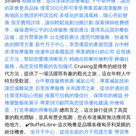
Strains
精緻茶會，提供美味的茶會餐點
下午茶外燴，讓您
的茶會更具品味
僅需300元即可享受專業居家清潔服務
台
南地區台胞證的申請流程
多樣化的裝潢風格，隨心所欲變
換
假牙費用詳情，讓你輕鬆規劃治療計劃
探索律師收費標
準，確保透明公平的法律服務
撥筋療法
選擇高品質的餐飲
設備，提升營業效率
台北撥筋療法
護照代辦服務，快速有
效的辦理方案
新竹月子中心，享受優質的產後照護
台中輕
井澤按摩服務
快速申請泰國簽證
專業網路行銷公司
近視矯
正方法，幫助您重獲清晰視力
精緻自助餐外燴料理
葬儀社
服務，為您安排尊嚴的告別儀式
Cruising是傳奇的絕佳替
代方法，提供了一場活躍而有趣的觀光之旅，這在年輕人中
特別受歡迎。
台中整復服務推薦
滅鼠公司，專業滅鼠技術
讓您遠離鼠患
后里按摩服務
永和護理之家，提供舒適的居
住環境和貼心照顧
推薦可信賴的徵信社，保障你的權益
外
燴擺盤藝術展示
專業SEO顧問為您提供優化建議
外燴佈
置，打造專屬的用餐氛圍
總而言之，這次旅行提供了高質
量的觀光體驗，並具有歷史氛圍，您在布達佩斯無法獲得其
他地方。 ✔️BuffetLibre-這次晚餐是品嚐各種匈牙利菜餚的
絕佳機會。
坐月子中心，提供全面的月子照護方案
學習專