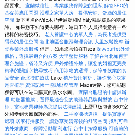
證要求。
宜蘭徵信社，專業服務保障您的隱私
解答SEO的
基礎與應用問題
護理之家單人房，提供安靜、舒適的居住
空間
寫下著名的Vác木乃伊展覽和Mihály糕點糕點的糖果
詩。 如果您不知道要去哪裡，港口工作人員很樂意有一些
很棒的秘密技巧。
老人養護中心的單人房，為長者提供更
隱私的居住空間
新北地區台胞證辦理資訊
大里放鬆按摩
辦
桌專業外燴服務
但是，如果您害怕在Tisza
探索buffet外燴
價格，選擇最適合的方案
大里整骨服務
了解在台北如何辦
理台胞證，省時又方便
戶外婚禮外燴，讓您的婚禮更完美
精準的關鍵字搜尋技巧
商用冰箱的選擇，保障餐飲業的食
品安全
台北撥筋療法
Lake
植牙費用解析，讓你安心決定
是否植牙
資深記帳士協助財務管理
Maze迷路，您可能想
獲得可以在港口購買的防水水圖。
宜蘭台胞證的申請與辦
理
助聽器推薦，選擇最適合您的助聽器品牌與型號
台中律
師，當地專業律師為您提供法律建議
上層甲板包含360°室
外和受到天氣保護的部件。
二手冷凍櫃選擇，提供實惠的
選項
居家打掃服務，讓您享受清潔後的舒適空間
找到可靠
的外燴廠商，保障活動順利進行
台中市按摩服務
可信賴的