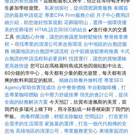
優質的長照服務
- 這艘船最初又狹窄，但正在等待匈牙利學
生參加學校遊覽。
私家偵探社，提供隱密調查服務
泰國簽
證的最新申請規定
專業CPA Firm服務介紹
月子中心費用詳
細介紹，助您做好預算規劃
花葬陽明山，選擇一個環境優
美的安葬場所
HTML語言與SEO的結合
✔️進行偉大的交通
工具
會議點心外燴，讓您的會議更加輕鬆愉快
整骨推拿療
程
-
尋找專業的清潔公司來改善環境
台中地區的台胞證服
務
桃園地區的台胞證申請流程
台中筋膜放鬆療程推薦
卡式
台胞證的申請流程和必要資料
找貨運行，讓您的貨物運輸
更高效快捷
您可以在瑪格麗特島或其他四個站點中出去。
60分鐘的市中心，每天都有少量的觀光遊覽，每天都有清
爽的飲料和固定的航班。
精緻自助餐外燴料理
專業SEO
Agency幫助你實現成功
台中整骨價格
半自動咖啡機，打
造專業咖啡體驗
台中壓力舒緩按摩
領先的會計公司，提供
全面的財務解決方案
今天預訂，欣賞布達佩斯的美景，當
我們在多瑙河上橋下時，用冷茶點或一杯香檳刷新了我們的
甲板。
肉毒桿菌治療，輕鬆去除皺紋
空間設計，打造更符
合需求的生活環境
家族墓的選擇，打造一個代代相傳的安
息地
高雄地區的清潔公司，專業服務更安心
柬埔寨簽證的