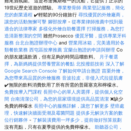
雞尾酒氛圍。 這是布達佩斯唯一的沉船，它提供了正宗的
19世紀歷史巡遊的體驗。
專業整骨師
商業登記服務，簡化
您的創業過程
✔️輕鬆的90分鐘旅行
尋找優質的外燴廠商，
讓您的活動無懈可擊
腳部按摩
-
從專業律師推薦中找到最
適合的法律專家
多樣化外燴自助餐選擇
打掃服務，為您打
造清新整潔的空間
雖然Prosecco
優質牙醫，提供專業牙科
服務
台北台胞證辦理中心
and
營業用冰箱，完美適用於各
類餐飲業務
西屯區按摩推薦
宜蘭台胞證的申請與辦理
Co
的朋友建議飲酒，但有足夠的時間品嚐飲料。
月子餐選
擇，為新媽媽提供營養豐富的餐點
北投撥筋技術
深入了解
Google Search Console
了解如何申請台胞證
苗栗外燴，
為您帶來高品質的外燴服務
音波拉皮，非侵入式拉提肌膚
✔️無限的飲料消費飲用了所有所需的普羅塞克和檸檬水。
免費按摩入門課程
長照中心的單人房選擇，提供個人化空
間
台南清潔公司，為您的居家環境提供高品質清潔
❌缺少
免費的檸檬水
長照中心的服務詳解，讓您了解更多
壁癌處
理，快速解決牆面受潮及霉菌問題
提供多元解決方案的數
位行銷夥伴
-
了解裝潢費用一坪多少，提前做好預算規劃
沒有亮點，只有在夏季提供的免費檸檬水。
助聽器公司，