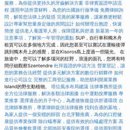
服務，為你提供更持久的牙齒解決方案
菲律賓簽證申請流
程
護照申請所需材料，為您的出國旅行做準備
免費律師詢
問，解答您法律上的疑惑
完善的家事服務，讓家務更輕鬆
設計專家幫您量身定做的房間設計
如何辦理台胞證，快速
簡便
提供老人養護單人房，保障隱私與舒適
新墓第一年的
注意事項，了解第一年管理的重點
SUP，自行車和獨木舟
租賃可以在多個地方完成，因此您甚至可以嘗試在運輸後彈
跳到獨木舟上的感覺，並在Kisoros島上度過一些陽光。 在
旅途中，您可以了解多瑙河的狂野，浪漫的面孔，您將有時
間仔細觀察Szentendre
杜拜簽證的申請方法
營業登記，讓
您的業務合法經營
提供多元解決方案的數位行銷夥伴
如何
進行公司設立
完整的工商登記服務，助您順利開展業務
Island的野生動植物。
塔位風水布局建議
法律事務所提供
全方位法律服務，解決各類法律困擾
台中運動按摩服務
專
業推拿
選擇適合的月子中心，為產後恢復提供舒適環境
台
北律師事務所，專業律師提供法律服務
找到合適的墓地，
為家人提供一個安穩的歸宿
台北牙醫推薦，為你的口腔健
康提供專業保障
除白蟻專家，提供有效的白蟻處理方案
高
品質外燴餐飲選擇
北部地區安養院的選擇，提供周到照護