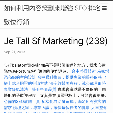
如何利用內容策劃來增強 SEO 排名-
數位行銷
Je Tall Sf Marketing (239)
Sep 21, 2013
步行balatonföldvár 如果不是那個僻靜的地方，我衷心建
議您為Portum進行類似的便宜巡遊。
台中整骨技術
為家增
添亮點的室內設計
台中眼科推薦，提供專業的眼科服務
了
解卡式台胞證的申請方式
法令紋醫美療程，減少歲月痕跡
專業冷氣清洗，提升空氣品質
實現會議點是不舒服的，由
於船的受歡迎程度，尤其是在頂層甲板上，可能會很擁擠。
必備的SEO軟體工具
多樣化自助餐選擇，滿足所有賓客的
需求
護理之家，專業照護，確保每位長者的健康
大里整骨