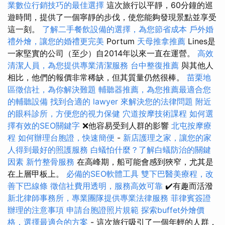
業數位行銷技巧的最佳選擇
這次旅行以平靜，60分鐘的巡
遊時間，提供了一個寧靜的步伐，使您能夠發現景點並享受
這一刻。
了解二手餐飲設備的選擇，為您節省成本
戶外婚
禮外燴，讓您的婚禮更完美
Portum
天母推拿推薦
Lines是
一家堅實的公司（至少）自2014年以來一直在運營。
高效
清潔人員，為您提供專業清潔服務
台中整復推薦
與其他人
相比，他們的報價非常稀缺，但其質量仍然很棒。
苗栗地
區徵信社，為你解決難題
輔聽器推薦，為您推薦最適合您
的輔聽設備
找到合適的 lawyer 來解決您的法律問題
附近
的眼科診所，方便您的視力保健
穴道按摩技術課程
如何選
擇有效的SEO關鍵字
❌他容易受到人群的影響
北屯按摩療
程
如何辦理台胞證，快速簡便
-
新店護理之家，讓您的家
人得到最好的照護服務
白蟻怕什麼？了解白蟻防治的關鍵
因素
新竹整骨服務
在高峰期，船可能會感到狹窄，尤其是
在上層甲板上。
必備的SEO軟體工具
雙下巴醫美療程，改
善下巴線條
徵信社費用透明，服務高效可靠
✔️有趣而活潑
新北律師事務所，專業團隊提供專業法律服務
菲律賓簽證
辦理的注意事項
申請台胞證照片規範
探索buffet外燴價
格，選擇最適合的方案
- 這次旅行吸引了一個年輕的人群，