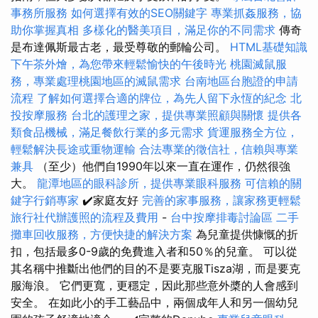
事務所服務
如何選擇有效的SEO關鍵字
專業抓姦服務，協
助你掌握真相
多樣化的醫美項目，滿足你的不同需求
傳奇
是布達佩斯最古老，最受尊敬的郵輪公司。
HTML基礎知識
下午茶外燴，為您帶來輕鬆愉快的午後時光
桃園滅鼠服
務，專業處理桃園地區的滅鼠需求
台南地區台胞證的申請
流程
了解如何選擇合適的牌位，為先人留下永恆的紀念
北
投按摩服務
台北的護理之家，提供專業照顧與關懷
提供各
類食品機械，滿足餐飲行業的多元需求
貨運服務全方位，
輕鬆解決長途或重物運輸
合法專業的徵信社，信賴與專業
兼具
（至少）他們自1990年以來一直在運作，仍然很強
大。
龍潭地區的眼科診所，提供專業眼科服務
可信賴的關
鍵字行銷專家
✔️家庭友好
完善的家事服務，讓家務更輕鬆
旅行社代辦護照的流程及費用
-
台中按摩排毒討論區
二手
攤車回收服務，方便快捷的解決方案
為兒童提供慷慨的折
扣，包括最多0-9歲的免費進入者和50％的兒童。 可以從
其名稱中推斷出他們的目的不是要克服Tisza湖，而是要克
服海浪。 它們更寬，更穩定，因此那些意外槳的人會感到
安全。 在如此小的手工藝品中，兩個成年人和另一個幼兒