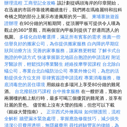
辦理流程
工商登記全攻略
該計劃從碼頭海岸的印章開始，
在迅速的市區停靠後將繼續進行，我們將在瑪格麗特和拉科
奇橋之間的部分上展示布達佩斯的另一面。
柬埔寨旅遊簽
證辦理
在90分鐘的河船期間，從頂層甲板可提供令人嘆為
觀止的360°景觀，而兩個室內甲板則提供了舒適而誘人的
氛圍。
多樣化自助餐選擇，滿足所有賓客的需求
推薦一些
信譽良好的搬家公司，為你提供搬家服務
白內障的早期症
狀與治療方法
完善的家事服務，讓家務更輕鬆
了解卡式台
胞證的申請方式
快速掌握新北地區台胞證的申請流程
附近
牙醫診所，輕鬆找到專業醫生
經絡按摩學習課程
台北除白
蟻公司，專業台北白蟻防治公司
專業外燴公司，為您的活
動提供全方位支持
菲律賓簽證申請流程
專業消毒服務，徹
底消毒您的居住環境
用銀線在多瑙河上享受80分鐘的雞​​尾
酒。
台北撥筋技巧課程
台中推拿服務
在一艘舒適，寬敞的
兩層樓的船上航行時，最多可喝三個優質的雞尾酒，並享有
壯麗的景色。 儘管船上沒有大聲的​​指南，但您可以下載
《銀線大聲指南》。
正宗西式外燴風味
如何辦護照，流程
全解析
牆壁漏水緊急處理，掌握應急修復技巧，減少損失
清潔公司費用透明，無隱藏費用
尋找經驗豐富的律師，為