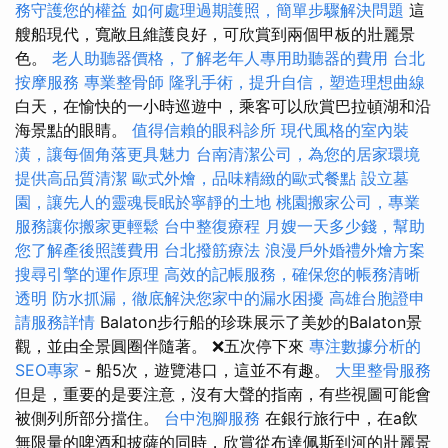
務守護您的權益
如何處理過期護照，簡單步驟解決問題
這
艘船現代，寬敞且維護良好，可欣賞到兩個甲板的壯麗景
色。
老人助聽器價格，了解老年人專用助聽器的費用
台北
按摩服務
專業整骨師
隆乳手術，提升自信，塑造理想曲線
白天，在愉快的一小時巡遊中，乘客可以欣賞巴拉頓湖和沿
海景點的眼睛。
值得信賴的眼科診所
現代風格的室內裝
潢，讓每個角落更具魅力
台南清潔公司，為您的居家環境
提供高品質清潔
歐式外燴，品味精緻的歐式餐點
設立墓
園，讓先人的靈魂長眠於寧靜的土地
桃園搬家公司，專業
服務讓你搬家更輕鬆
台中整復療程
月嫂一天多少錢，幫助
您了解產後照護費用
台北撥筋療法
浪漫戶外婚禮外燴方案
搜尋引擎的運作原理
高效的記帳服務，確保您的帳務清晰
透明
防水抓漏，徹底解決您家中的漏水困擾
高雄台胞證申
請服務詳情
Balaton步行船的珍珠展示了美妙的Balaton景
觀，並由全景圓圈伴隨著。 ❌五次停下來
專注數據分析的
SEO專家
- 船5次，遊覽港口，這並不有趣。
大里整骨服務
但是，重要的是要注意，沒有大聲的​​指南，有些視圖可能會
被側列所部分擋住。
台中泡腳服務
在銀行旅行中，在a飲
無限量的啤酒和披薩的同時，欣賞從布達佩斯到河的壯麗景