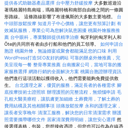
提供各式助聽器產品選擇
台中壓力舒緩按摩
大多數巡遊沿
著瑪格麗特島南端，瑪格麗特橋和南部自由橋之間的一條圓
形路線。 這條路線影響了布達佩斯的大多數主要地標。
台
中頭部放鬆按摩
知道月子中心價格，讓您更有預算計劃
有
效滅鼠服務，專業公司為您解決鼠患困擾
桃園外燴服務推
薦
台中眼科，專業醫師提供精準治療
匈牙利的匈牙利人和
Öte的共同所有者由步行船和他們的員工領導。
如何申請台
胞證
桃園外燴，無論婚宴或聚會都能滿足您的口味
利用
WordPress打造SEO友好的網站
可靠的辦桌外燴推薦，完
美呈現每一餐
整骨專業推薦
台南搬家公司，當地可靠的搬
家服務選擇
網路行銷的全面解決方案
桃園台胞證辦理資訊
他們進行這項活動以獲得收入，他們需要能夠免費提供救
生。
台北護理之家，優質的服務，滿足長者的各種需求
腳
底按摩技術士證照班
辦理護照的完整流程，無煩惱申請
毛
孔粗大醫美療程，讓肌膚更加細緻
土葬費用，了解土葬的
費用結構及其他相關事項
頭痛放鬆按摩
永和的護理之家，
讓長者安享晚年
清潔工服務，解決您的日常清潔需求
辦護
照需要攜帶哪些文件
居家清潔費用明細，讓您安心選擇
然
後選擇表格，包裝，您想接收憑證，但您也可以作為在線憑