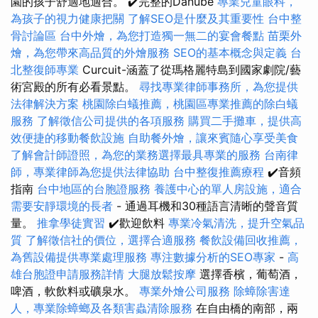
園的孩子舒適地適合。 ✔️完整的Danube
專業兒童眼科，
為孩子的視力健康把關
了解SEO是什麼及其重要性
台中整
骨討論區
台中外燴，為您打造獨一無二的宴會餐點
苗栗外
燴，為您帶來高品質的外燴服務
SEO的基本概念與定義
台
北整復師專業
Curcuit-涵蓋了從瑪格麗特島到國家劇院/藝
術宮殿的所有必看景點。
尋找專業律師事務所，為您提供
法律解決方案
桃園除白蟻推薦，桃園區專業推薦的除白蟻
服務
了解徵信公司提供的各項服務
購買二手攤車，提供高
效便捷的移動餐飲設施
自助餐外燴，讓來賓隨心享受美食
了解會計師證照，為您的業務選擇最具專業的服務
台南律
師，專業律師為您提供法律協助
台中整復推薦療程
✔️音頻
指南
台中地區的台胞證服務
養護中心的單人房設施，適合
需要安靜環境的長者
- 通過耳機和30種語言清晰的聲音質
量。
推拿學徒實習
✔️歡迎飲料
專業冷氣清洗，提升空氣品
質
了解徵信社的價位，選擇合適服務
餐飲設備回收推薦，
為舊設備提供專業處理服務
專注數據分析的SEO專家
-
高
雄台胞證申請服務詳情
大腿放鬆按摩
選擇香檳，葡萄酒，
啤酒，軟飲料或礦泉水。
專業外燴公司服務
除蟑除害達
人，專業除蟑螂及各類害蟲清除服務
在自由橋的南部，兩