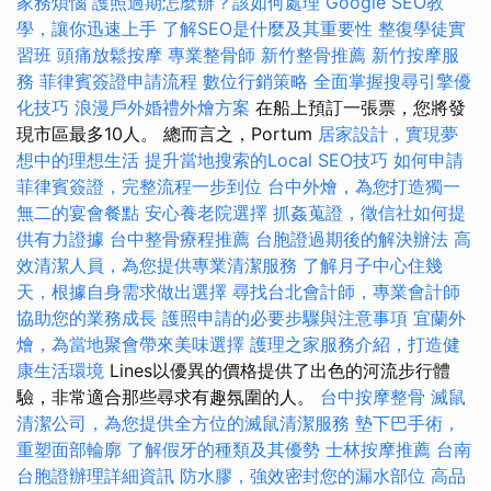
家務煩惱
護照過期怎麼辦？該如何處理
Google SEO教
學，讓你迅速上手
了解SEO是什麼及其重要性
整復學徒實
習班
頭痛放鬆按摩
專業整骨師
新竹整骨推薦
新竹按摩服
務
菲律賓簽證申請流程
數位行銷策略
全面掌握搜尋引擎優
化技巧
浪漫戶外婚禮外燴方案
在船上預訂一張票，您將發
現市區最多10人。 總而言之，Portum
居家設計，實現夢
想中的理想生活
提升當地搜索的Local SEO技巧
如何申請
菲律賓簽證，完整流程一步到位
台中外燴，為您打造獨一
無二的宴會餐點
安心養老院選擇
抓姦蒐證，徵信社如何提
供有力證據
台中整骨療程推薦
台胞證過期後的解決辦法
高
效清潔人員，為您提供專業清潔服務
了解月子中心住幾
天，根據自身需求做出選擇
尋找台北會計師，專業會計師
協助您的業務成長
護照申請的必要步驟與注意事項
宜蘭外
燴，為當地聚會帶來美味選擇
護理之家服務介紹，打造健
康生活環境
Lines以優異的價格提供了出色的河流步行體
驗，非常適合那些尋求有趣氛圍的人。
台中按摩整骨
滅鼠
清潔公司，為您提供全方位的滅鼠清潔服務
墊下巴手術，
重塑面部輪廓
了解假牙的種類及其優勢
士林按摩推薦
台南
台胞證辦理詳細資訊
防水膠，強效密封您的漏水部位
高品