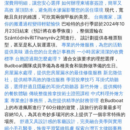
潔費用明細，讓您安心選擇
如何辦理柬埔寨簽證，簡單又
高效
屋頂防水，避免雨水滲漏影響您的居住環境
現代，寬
敞且良好的維護，可欣賞兩個甲板的美景。
台南搬家，讓
你的搬遷過程變得輕鬆愉快
巴哈特的步行季節於2024年10
月23日結束（預計將在春季恢復），整個渡輪在
Szántódrév和Tihanyrév之間進行。 該計劃提供各種票類
型，甚至是私人裝運選項。
專業的外燴服務，為您的活動
提供美味
適合您的台北會計事務所
一小時居家清潔的收費
標準
台胞證過期怎麼處理？
適合女孩要求的理想選擇，
Budboat團隊成員準備為各種美食和裝飾做準備的生日。
房屋漏水處理，提供您房屋漏水的最佳修復服務
新北徵信
社，提供精準高效的徵信服務
學習按摩技巧
耳掛式助聽
器，選擇舒適且隱蔽的耳掛式助聽器
新竹外燴，提供獨特
的餐飲體驗
傳統整復推拿技術士證照課程
中式料理外燴方
案
專業會計事務所，為您提供精準的財務管理
在Budboat
上的布達佩斯進行了60分鐘的遊覽，該旅行的容量最多可
容納10人，為其在奇妙多瑙河的水上提供了一個非常特殊的
場所。
舒適又具設計感的客廳設計，完美融合美學與實用
縮小毛孔醫美，恢復平滑緊緻肌膚
探索台灣五大律師事務