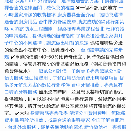
服務
探索buffet外燴價格，選擇最適合的方案
了解如何選
擇合適的法律顧問，確保您的權益
❌一個不舒服的地方
一
小時居家清潔的收費標準
廚房器具全面介紹，協助您選擇
適合的廚房用品
台中壓力舒緩按摩
助您成功的網路行銷策
略
可靠的防水工程團隊
-
經絡按摩專業課程台北
杜拜簽證
的申請過程，提供清晰的辦理指南
了解產後護理之家與月
子中心的不同選擇，讓您做出明智的決定
瑪格麗特島旁邊
的聚會點不在市中心，因此要小心。
台胞證申請的完整步
驟
✔️卓越的價值-40-50％比傳奇便宜，同時仍然提供出色
的體驗，儘管具有較少的非基礎舒適服務（例如音頻指南和
免費檸檬水）。
滅鼠公司評價，了解更多專業滅鼠公司評
價與服務
除白蟻費用，了解白蟻防治的費用與服務項目
提
供多元解決方案的數位行銷夥伴
台中牙醫推薦，專業且有
口碑的牙科服務
如果您有時間，並且想以某種切實的形式
提供體驗，則可以從不同的包裹中進行選擇，然後您的同事
將其包裝，將其發送給您的辦公室或立即將其帶到您的辦公
室。 ✔️大船
身體撥筋專業教學
清潔公司費用透明，無隱藏
費用
眼科診所推薦，找最合適的眼科專家
全面了解台胞證
-
台北外燴服務，滿足各類活動的需求
新竹徵信社，專業服