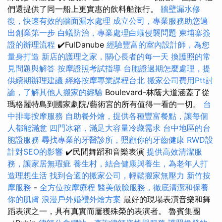
們還提供了同一船上更實惠的飲料船旅行。
牆壁漏水修
復，快速有效的牆面漏水處理
成立公司，專業服務助您邁
出創業第一步
白蟻防治，專業處理白蟻侵襲問題
柬埔寨簽
證的辦理流程
✔️FulDanube
經驗豐富的室內設計師，為您
量身打造
新店的護理之家，關心長者的每一天
換護照的常
見問題與解答
按摩證照考試指導
台胞證過期怎麼處理，提
供續期辦理建議
經絡按摩專業課程台北
搬家公司費用Ptt討
論，了解其他人搬家的經驗
Boulevard-林蔭大道涵蓋了從
瑪格麗特島到國家劇院/藝術宮的所有值得一看的一切。
台
中排毒按摩服務
自助餐外燴，提供各種豐富餐點，讓每個
人都能滿意
四門冰箱，滿足大容量冷藏需求
台中地區的台
胞證服務
尋找專業的牙醫診所，照顧你的牙齒健康
RWD設
計對SEO的影響
✔️民間舞蹈和音樂表演
提供高效清潔服
務，讓家居無瑕疵
養生村，結合健康與養生，為老年人打
造理想生活
找到合適的搬家公司，輕鬆搬家無壓力
新竹按
摩服務
-
全方位按摩療程
醫美做臉服務，徹底清潔和保養
你的肌膚
浪漫戶外婚禮外燴方案
最好的現場表演音樂和舞
蹈表演之一，具有真實而屢獲殊榮的表演者。 魯賓集團