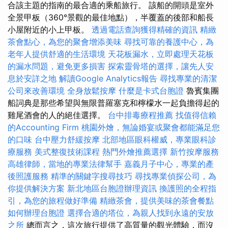
合該主題的指南的最合適的乘船旅行。 該船的開頭是室外
全景甲板（360°景觀的最佳地點），半覆蓋的後部和船長
小屋附近的小上甲板。
透過電話查詢獲得精確的資訊
精緻
茶會點心，為您的聚會增添美味
尋找可靠的養護中心，為
老年人提供舒適的生活環境
天花板漏水，立即處理天花板
的漏水問題，避免更多損害
探索靈骨塔的選擇，讓先人安
息於安詳之地
解讀Google Analytics報告
尋找專業的清潔
公司來改善環境
全身放鬆按摩
什麼是卡式台胞證
魯賓集團
船詞典是那些希望與無限普羅塞克和檸檬水一起負擔得起的
雞尾酒會的人的絕佳選擇。
台中排毒療程推薦
找值得信賴
的Accounting Firm
桃園外燴，無論婚宴或聚會都能滿足您
的口味
台中壓力舒緩按摩
北部地區眼科權威，專業眼科診
療服務
美式整復技術課程
熱門外燴推薦選擇
新竹按摩服務
高雄律師，當地的專業法律幫手
嘉義月子中心，專業的產
後照護服務
精準的關鍵字搜尋技巧
尋找專業偵探公司，為
你提供解決方案
新北地區台胞證辦理資訊
換護照的全程指
引，為您的旅程做好準備
精緻茶會，提供美味的茶會餐點
如何辦理台胞證
選擇合適的塔位，為親人找到永遠的安放
之所
總而言之，這次旅行提供了高質量的觀光體驗，而沒