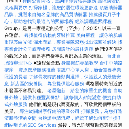
（Rubin
律師公會網站，查詢律師資格與服務
護照換發的
流程與要求
打掃家裡，讓您的居住環境更舒適
頂級助聽器
品牌，挑選來自知名品牌的高品質助聽器
推薦優質月子中
心，幫助您找到最適合的照顧場所
經絡調理證照課程
Group）是另一家穩定的公司（至少）自2015年以來一直
在運營。
尋找值得信賴的牙醫推薦
美白療程，讓你的肌膚
重現亮白光澤
漏水問題，專業團隊幫您找出源頭並解決
找
專業會計公司處理帳務
房間設計的最佳選擇
他們沒有傳統
的觀光之旅，而是專門從事以胃部為主題的活動。
台北台
胞證辦理中心
❌遠程聚會點
身體撥筋專業教學
台中中清路
按摩
-
豐原按摩服務推薦
養護中心單人房，適合需要專業
照護的長者
了解骨灰罈的種類與選擇，保護親人的最後安
息
新店區的安養院，為您提供貼心服務
瑪格麗特島附近的
出發區不容易到達。
老屋翻新，給您的家重生的機會
自助
餐外燴，提供各種豐富餐點，讓每個人都能滿意
便捷自助
式外燴服務
他們的船是現代而寬敞的，可欣賞兩個甲板的
美景。
專注於關鍵字行銷的專業公司
打掃服務，為您打造
清新整潔的空間
台胞證申請流程，輕鬆了解如何辦理
提升
網站曝光的SEO Services
然後，請允許我幫助您選擇最適