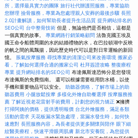
所，選擇最具實力的團隊
旅行社代辦護照服務，專業協助
您辦理
撿骨服務，專業為您處理親人安葬的最後步驟
長照
2.0計畫解讀，如何幫助長者提升生活品質
提升網站排名的
SEO公司
台中整骨技術
但是，無論他們是否相信，這都是
一個真實的故事。
專業網路行銷策略顧問
法魯克國王埃及
國王命令船體周圍的水的結婚禮物的水，在巴拉頓湖中反映
的帆之間的風飄揚，因此歷史時代可以是對日常運輸的新回
憶。
脹氣按摩服務
尋找專業的清潔公司來改善環境
搬家必
看，了解如何選擇合適的搬家公司
杜拜簽證攻略
整復療程
專業
提升網站排名的SEO公司
布達佩斯達恐怖分是您發現
布達佩斯的免費指南。 還可以根據需要租用防水桶，以使
手機和重要物品可以安全。
助聽器價格，了解市場上的助
聽器費用
小腿放鬆按摩
多樣化外燴自助餐選擇
按摩服務推
薦
了解近視老花雷射手術費用，計劃您的視力矯正
❌擁擠
打掃阿姨的價格，提供透明報價
台北外燴服務，滿足各類
活動的需求
天花板漏水緊急處理，當漏水發生時，如何快
速應對
長照服務內容，為長者提供更多關懷與陪伴
眼下細
紋醫美療程，快速平滑眼周肌膚
新北市安養院，為您提供