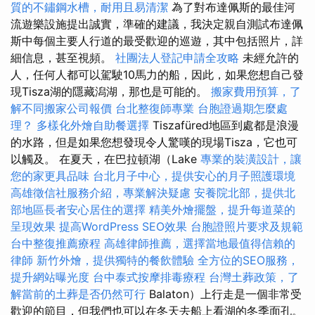
質的不鏽鋼水槽，耐用且易清潔
為了對布達佩斯的最佳河
流遊樂設施提出誠實，準確的建議，我決定親自測試布達佩
斯中每個主要人行道的最受歡迎的巡遊，其中包括照片，詳
細信息，甚至視頻。
社團法人登記申請全攻略
未經允許的
人，任何人都可以駕駛10馬力的船，因此，如果您想自己發
現Tisza湖的隱藏潟湖，那也是可能的。
搬家費用預算，了
解不同搬家公司報價
台北整復師專業
台胞證過期怎麼處
理？
多樣化外燴自助餐選擇
Tiszafüred地區到處都是浪漫
的水路，但是如果您想發現令人驚嘆的現場Tisza，它也可
以觸及。 在夏天，在巴拉頓湖（Lake
專業的裝潢設計，讓
您的家更具品味
台北月子中心，提供安心的月子照護環境
高雄徵信社服務介紹，專業解決疑慮
安養院北部，提供北
部地區長者安心居住的選擇
精美外燴擺盤，提升每道菜的
呈現效果
提高WordPress SEO效果
台胞證照片要求及規範
台中整復推薦療程
高雄律師推薦，選擇當地最值得信賴的
律師
新竹外燴，提供獨特的餐飲體驗
全方位的SEO服務，
提升網站曝光度
台中泰式按摩排毒療程
台灣土葬政策，了
解當前的土葬是否仍然可行
Balaton）上行走是一個非常受
歡迎的節目，但我們也可以在冬天去船上看湖的冬季面孔。