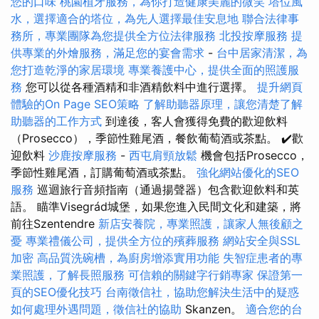
您的口味
桃園植牙服務，為你打造健康美麗的微笑
塔位風
水，選擇適合的塔位，為先人選擇最佳安息地
聯合法律事
務所，專業團隊為您提供全方位法律服務
北投按摩服務
提
供專業的外燴服務，滿足您的宴會需求
-
台中居家清潔，為
您打造乾淨的家居環境
專業養護中心，提供全面的照護服
務
您可以從各種酒精和非酒精飲料中進行選擇。
提升網頁
體驗的On Page SEO策略
了解助聽器原理，讓您清楚了解
助聽器的工作方式
到達後，客人會獲得免費的歡迎飲料
（Prosecco），季節性雞尾酒，餐飲葡萄酒或茶點。 ✔️歡
迎飲料
沙鹿按摩服務
-
西屯肩頸放鬆
機會包括Prosecco，
季節性雞尾酒，訂購葡萄酒或茶點。
強化網站優化的SEO
服務
巡迴旅行音頻指南（通過揚聲器）包含歡迎飲料和英
語。 瞄準Visegrád城堡，如果您進入民間文化和建築，將
前往Szentendre
新店安養院，專業照護，讓家人無後顧之
憂
專業禮儀公司，提供全方位的殯葬服務
網站安全與SSL
加密
高品質洗碗槽，為廚房增添實用功能
失智症患者的專
業照護，了解長照服務
可信賴的關鍵字行銷專家
保證第一
頁的SEO優化技巧
台南徵信社，協助您解決生活中的疑惑
如何處理外遇問題，徵信社的協助
Skanzen。
適合您的台