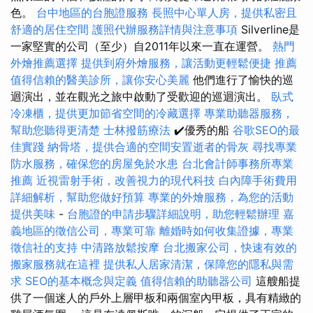
色。
台中地區的台胞證服務
長照中心單人房，提供私密且
舒適的居住空間
護照代辦服務詳情與注意事項
Silverline是
一家堅實的公司（至少）自2011年以來一直在運營。
熱門
外燴推薦選擇
提供到府外燴服務，讓活動更輕鬆便捷
推薦
值得信賴的醫美診所，讓你安心美麗
他們進行了愉快的巡
迴演出，並在觀光之旅中啟動了受歡迎的巡迴演出。
臥式
冷凍櫃，提供更加節省空間的冷藏選擇
專業助聽器服務，
幫助您聽得更清楚
士林撥筋療法
✔️優秀的船
谷歌SEO的最
佳實踐
納骨塔，提供合適的空間安置逝者的骨灰
尋找專業
防水服務，確保您的房屋免於水患
台北會計師事務所專業
推薦
近視雷射手術，改善視力的現代科技
白內障手術費用
詳細解析，幫助您做好預算
專業的外燴服務，為您的活動
提供美味
-
台胞證的申請步驟詳細說明，助您輕鬆辦理
嘉
義地區的徵信公司，專業可靠
離婚時如何收集證據，專業
徵信社的支持
中清路放鬆按摩
台北搬家公司，快速有效的
搬家服務就在這裡
提供私人居家清潔，保障您的隱私與需
求
SEO的基本概念與定義
值得信賴的助聽器公司
這艘船提
供了一個迷人的戶外上層甲板和兩個室內甲板，具有精緻的