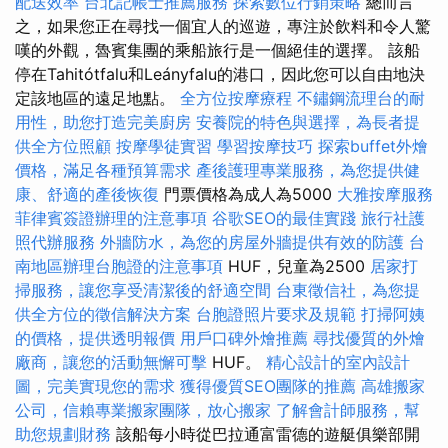
配送效率
台北記帳士推薦服務
探索數位行銷策略
總而言
之，如果您正在尋找一個宜人的巡遊，專注於飲料和令人驚
嘆的外觀，魯賓集團的乘船旅行是一個絕佳的選擇。 該船
停在Tahitótfalu和Leányfalu的港口，因此您可以自由地決
定該地區的遠足地點。
全方位按摩療程
不鏽鋼流理台的耐
用性，助您打造完美廚房
安養院的特色與選擇，為長者提
供全方位照顧
按摩學徒實習
學習按摩技巧
探索buffet外燴
價格，滿足各種預算需求
產後護理專業服務，為您提供健
康、舒適的產後恢復
門票價格為成人為5000
大雅按摩服務
菲律賓簽證辦理的注意事項
谷歌SEO的最佳實踐
旅行社護
照代辦服務
外牆防水，為您的房屋外牆提供有效的防護
台
南地區辦理台胞證的注意事項
HUF，兒童為2500
居家打
掃服務，讓您享受清潔後的舒適空間
台東徵信社，為您提
供全方位的徵信解決方案
台胞證照片要求及規範
打掃阿姨
的價格，提供透明報價
用戶口碑外燴推薦
尋找優質的外燴
廠商，讓您的活動無懈可擊
HUF。
精心設計的室內設計
圖，完美實現您的需求
獲得優質SEO團隊的推薦
高雄搬家
公司，信賴專業搬家團隊，放心搬家
了解會計師服務，幫
助您規劃財務
該船每小時從巴拉通富雷德的遊艇俱樂部開