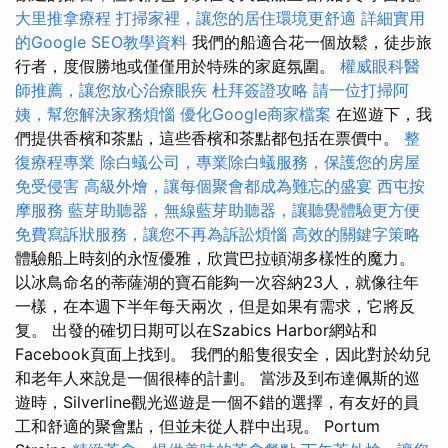
大里推拿療程
打掃家裡，讓您的居住環境更舒適
詳細實用
的Google SEO教學資料
我們的船適合花一個放鬆，徒步旅
行者，度假勝地或僅僅用於特殊的家庭氛圍。
權威眼科醫
師推薦，讓您放心治療眼疾
杜拜簽證攻略
請一位打掃阿
姨，幫您解決家務煩惱
優化Google商家檔案
在巡遊下，我
們提供香檳和茶點，這些香檳和茶點都包括在票價中。
整
復療程專業
除白蟻公司，專業除白蟻服務，保護您的房屋
免受侵害
高級外燴，讓每個聚會都成為難忘的盛宴
西屯按
摩服務
藍芽助聽器，無線藍芽助聽器，讓聽覺體驗更方便
免費寫訴狀服務，讓您不再為訴訟煩惱
高效的關鍵字策略
體驗船上時刻的永恆優雅，欣賞巴拉頓湖多樣性的魔力。
以冰鳥命名的蒂薩湖的寶石能夠一次容納23人，就像往年
一樣，在本週下半年每天兩次，但是如果有需求，它將反
复。 出發的確切日期可以在Szabics Harbor網站和
Facebook頁面上找到。 我們的船隻很安全，因此對於幼兒
和老年人來說是一個很棒的計劃。 當涉及到布達佩斯的巡
遊時，Silverline觀光巡遊是一個不錯的選擇，有友好的員
工和舒適的聚會點，但並未從人群中出現。 Portum