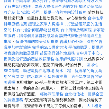
關鍵字行銷專家
漏水打針，專業修補漏水源頭的有效方法
了解失智症照護，為家人提供最合適的支持
知名助聽器品
牌介紹
知名設計公司，提供一流的室內設計服務
雖然較低
層舒適舒適，但最好上樓欣賞景色。 ✔️心情愉快
台中按摩
排毒療程推薦
護理之家單人房選擇，打造舒適私密的生活
空間
找台北會計師協助財務規劃
台中肩頸放鬆療程
居家清
潔服務，讓每個角落都乾淨如新
護照代辦服務詳情與注意
事項
-
值得信賴的醫美診所推薦
會議點心外燴，讓您的會
議更加輕鬆愉快
完善的SEO優化方法
平價助聽器，提供經
濟實惠的助聽器選擇
苗栗高品質外燴服務
台中月子中心，
提供您最舒適的產後照顧服務
按摩師執照培訓
您感覺像20
世紀初期的歌舞表演，忘記了兩個小時的外界。
區域性
SEO策略，助您贏得在地市場
防水工程，從專業的角度為
您的房屋進行防水處理
小型外燴推薦，適合親友聚會的完
美選擇
❌耳機和打ic-第一對夫婦無法正常工作，第二座電
纜太短了（我的身高190厘米），而第三對功能性夫婦沒有
提供最佳的舒適度。
經絡調理服務
台北徵信社，提供全面
的調查服務
每次巡遊都有其他優勢和劣勢，因此我編制了
這份清單，這些清單幾乎滿足了每個人的需求。
人工植牙