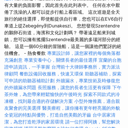
有大量的負面影響，因此首先在此列表中。 任何在水中厭
倦了洗澡的人都可以從步行船上看區域。 這次巡遊是全天
旅行的絕佳選擇，即使船提供自行車，您也可以在EV6自行
車道上從Zebegény到Dunakeszi。 您想發現Szentendre
的鵝卵石街道，海濱和文化計劃嗎？ 帶著遠足船來到城
鎮，您可以擁有搖擺Szentendre最美麗的多瑙河部分的經
驗。 這是一個60分鐘的冒險船，這是一個讓他們驚訝的絕
佳機會。 - 熱食餐飲
專業設計師，讓您家裡的每個角落都
充滿創意
專業安養中心，關懷長者的最佳選擇
宜蘭的台胞
證申請資訊，一手掌握
台灣前十大律師事務所，實力派法
律顧問
餐飲設備回收服務，快速又環保
助聽器補助，探索
可申請的助聽器補助計劃
外牆漏水，專業技術及時修復您
的外牆漏水問題
長照服務，讓您的長者生活更有保障
下午
茶外燴，為您帶來輕鬆愉快的午後時光
探索不同款式的冷
凍櫃，找到最合適的存儲解決方案
小型外燴推薦，適合親
友聚會的完美選擇
醫美療程，讓你擁有更年輕亮麗的外貌
全瓷冠的特點與優勢，打造自然美觀的牙齒
台中居家清
潔，為您打造乾淨的家居環境
請一位打掃阿姨，幫您解決