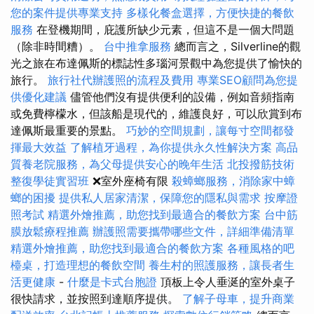
您的案件提供專業支持
多樣化餐盒選擇，方便快捷的餐飲
服務
在登機期間，庇護所缺少元素，但這不是一個大問題
（除非時間糟）。
台中推拿服務
總而言之，Silverline的觀
光之旅在布達佩斯的標誌性多瑙河景觀中為您提供了愉快的
旅行。
旅行社代辦護照的流程及費用
專業SEO顧問為您提
供優化建議
儘管他們沒有提供便利的設備，例如音頻指南
或免費檸檬水，但該船是現代的，維護良好，可以欣賞到布
達佩斯最重要的景點。
巧妙的空間規劃，讓每寸空間都發
揮最大效益
了解植牙過程，為你提供永久性解決方案
高品
質養老院服務，為父母提供安心的晚年生活
北投撥筋技術
整復學徒實習班
❌室外座椅有限
殺蟑螂服務，消除家中蟑
螂的困擾
提供私人居家清潔，保障您的隱私與需求
按摩證
照考試
精選外燴推薦，助您找到最適合的餐飲方案
台中筋
膜放鬆療程推薦
辦護照需要攜帶哪些文件，詳細準備清單
精選外燴推薦，助您找到最適合的餐飲方案
各種風格的吧
檯桌，打造理想的餐飲空間
養生村的照護服務，讓長者生
活更健康
-
什麼是卡式台胞證
頂板上令人垂涎的室外桌子
很快請求，並按照到達順序提供。
了解子母車，提升商業