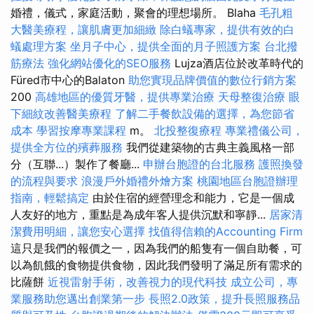
婚禮，儀式，家庭活動，聚會的理想場所。 Blaha
毛孔粗
大醫美療程，讓肌膚更加細緻
除白蟻專家，提供有效的白
蟻處理方案
坐月子中心，提供全面的月子照護方案
台北撥
筋療法
強化網站優化的SEO服務
Lujza酒店位於改革時代的
Füred市中心的Balaton
助您實現品牌價值的數位行銷方案
200
高雄地區的優質牙醫，提供專業治療
天母整復治療
眼
下細紋改善醫美療程
了解二手餐飲設備的選擇，為您節省
成本
學習按摩專業課程
m。
北投整復療程
專業禮儀公司，
提供全方位的殯葬服務
我們從建築物的古典主義風格一部
分（互聯...）製作了餐廳...
申辦台胞證的台北服務
護照換發
的流程與要求
浪漫戶外婚禮外燴方案
桃園地區台胞證辦理
指南，輕鬆搞定
由於住宿的經營理念和能力，它是一個成
人友好的地方，重點是為成年客人提供沉默和寧靜...
居家清
潔費用明細，讓您安心選擇
找值得信賴的Accounting Firm
這只是我們的報價之一，因為我們的船隻有一個自助餐，可
以為飢餓的食物提供食物，因此我們發明了滿足所有需求的
比薩餅
近視雷射手術，改善視力的現代科技
成立公司，專
業服務助您邁出創業第一步
長照2.0政策，提升長照服務品