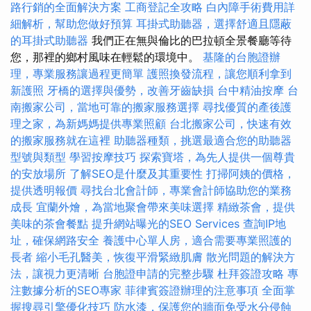
路行銷的全面解決方案
工商登記全攻略
白內障手術費用詳
細解析，幫助您做好預算
耳掛式助聽器，選擇舒適且隱蔽
的耳掛式助聽器
我們正在無與倫比的巴拉頓全景餐廳等待
您，那裡的鄉村風味在輕鬆的環境中。
基隆的台胞證辦
理，專業服務讓過程更簡單
護照換發流程，讓您順利拿到
新護照
牙橋的選擇與優勢，改善牙齒缺損
台中精油按摩
台
南搬家公司，當地可靠的搬家服務選擇
尋找優質的產後護
理之家，為新媽媽提供專業照顧
台北搬家公司，快速有效
的搬家服務就在這裡
助聽器種類，挑選最適合您的助聽器
型號與類型
學習按摩技巧
探索寶塔，為先人提供一個尊貴
的安放場所
了解SEO是什麼及其重要性
打掃阿姨的價格，
提供透明報價
尋找台北會計師，專業會計師協助您的業務
成長
宜蘭外燴，為當地聚會帶來美味選擇
精緻茶會，提供
美味的茶會餐點
提升網站曝光的SEO Services
查詢IP地
址，確保網路安全
養護中心單人房，適合需要專業照護的
長者
縮小毛孔醫美，恢復平滑緊緻肌膚
散光問題的解決方
法，讓視力更清晰
台胞證申請的完整步驟
杜拜簽證攻略
專
注數據分析的SEO專家
菲律賓簽證辦理的注意事項
全面掌
握搜尋引擎優化技巧
防水漆，保護您的牆面免受水分侵蝕