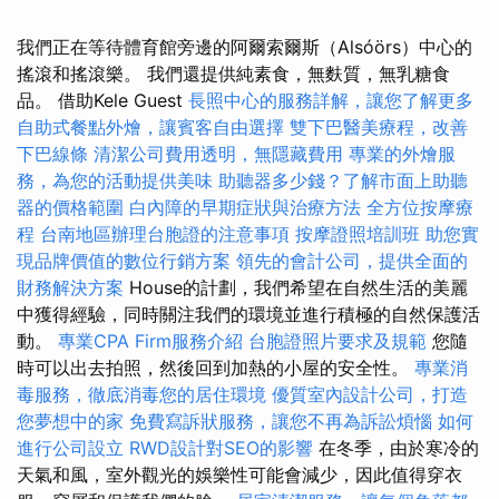
我們正在等待體育館旁邊的阿爾索爾斯（Alsóörs）中心的
搖滾和搖滾樂。 我們還提供純素食，無麩質，無乳糖食
品。 借助Kele Guest
長照中心的服務詳解，讓您了解更多
自助式餐點外燴，讓賓客自由選擇
雙下巴醫美療程，改善
下巴線條
清潔公司費用透明，無隱藏費用
專業的外燴服
務，為您的活動提供美味
助聽器多少錢？了解市面上助聽
器的價格範圍
白內障的早期症狀與治療方法
全方位按摩療
程
台南地區辦理台胞證的注意事項
按摩證照培訓班
助您實
現品牌價值的數位行銷方案
領先的會計公司，提供全面的
財務解決方案
House的計劃，我們希望在自然生活的美麗
中獲得經驗，同時關注我們的環境並進行積極的自然保護活
動。
專業CPA Firm服務介紹
台胞證照片要求及規範
您隨
時可以出去拍照，然後回到加熱的小屋的安全性。
專業消
毒服務，徹底消毒您的居住環境
優質室內設計公司，打造
您夢想中的家
免費寫訴狀服務，讓您不再為訴訟煩惱
如何
進行公司設立
RWD設計對SEO的影響
在冬季，由於寒冷的
天氣和風，室外觀光的娛樂性可能會減少，因此值得穿衣