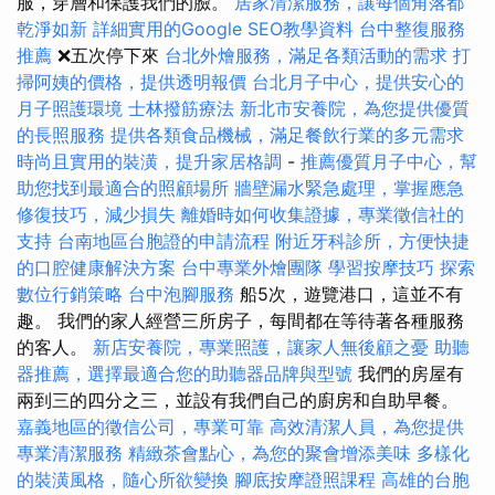
服，穿層和保護我們的臉。
居家清潔服務，讓每個角落都
乾淨如新
詳細實用的Google SEO教學資料
台中整復服務
推薦
❌五次停下來
台北外燴服務，滿足各類活動的需求
打
掃阿姨的價格，提供透明報價
台北月子中心，提供安心的
月子照護環境
士林撥筋療法
新北市安養院，為您提供優質
的長照服務
提供各類食品機械，滿足餐飲行業的多元需求
時尚且實用的裝潢，提升家居格調
-
推薦優質月子中心，幫
助您找到最適合的照顧場所
牆壁漏水緊急處理，掌握應急
修復技巧，減少損失
離婚時如何收集證據，專業徵信社的
支持
台南地區台胞證的申請流程
附近牙科診所，方便快捷
的口腔健康解決方案
台中專業外燴團隊
學習按摩技巧
探索
數位行銷策略
台中泡腳服務
船5次，遊覽港口，這並不有
趣。 我們的家人經營三所房子，每間都在等待著各種服務
的客人。
新店安養院，專業照護，讓家人無後顧之憂
助聽
器推薦，選擇最適合您的助聽器品牌與型號
我們的房屋有
兩到三的四分之三，並設有我們自己的廚房和自助早餐。
嘉義地區的徵信公司，專業可靠
高效清潔人員，為您提供
專業清潔服務
精緻茶會點心，為您的聚會增添美味
多樣化
的裝潢風格，隨心所欲變換
腳底按摩證照課程
高雄的台胞