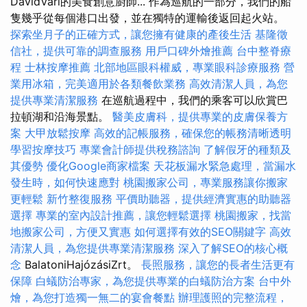
DavidVári的美食創意廚師... 作為巡航的一部分，我們的船
隻幾乎從每個港口出發，並在獨特的運輸後返回起火站。
探索坐月子的正確方式，讓您擁有健康的產後生活
基隆徵
信社，提供可靠的調查服務
用戶口碑外燴推薦
台中整脊療
程
士林按摩推薦
北部地區眼科權威，專業眼科診療服務
營
業用冰箱，完美適用於各類餐飲業務
高效清潔人員，為您
提供專業清潔服務
在巡航過程中，我們的乘客可以欣賞巴
拉頓湖和沿海景點。
醫美皮膚科，提供專業的皮膚保養方
案
大甲放鬆按摩
高效的記帳服務，確保您的帳務清晰透明
學習按摩技巧
專業會計師提供稅務諮詢
了解假牙的種類及
其優勢
優化Google商家檔案
天花板漏水緊急處理，當漏水
發生時，如何快速應對
桃園搬家公司，專業服務讓你搬家
更輕鬆
新竹整復服務
平價助聽器，提供經濟實惠的助聽器
選擇
專業的室內設計推薦，讓您輕鬆選擇
桃園搬家，找當
地搬家公司，方便又實惠
如何選擇有效的SEO關鍵字
高效
清潔人員，為您提供專業清潔服務
深入了解SEO的核心概
念
BalatoniHajózásiZrt。
長照服務，讓您的長者生活更有
保障
白蟻防治專家，為您提供專業的白蟻防治方案
台中外
燴，為您打造獨一無二的宴會餐點
辦理護照的完整流程，