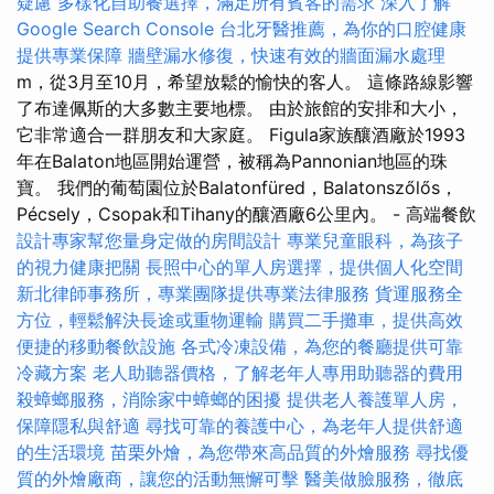
疑慮
多樣化自助餐選擇，滿足所有賓客的需求
深入了解
Google Search Console
台北牙醫推薦，為你的口腔健康
提供專業保障
牆壁漏水修復，快速有效的牆面漏水處理
m，從3月至10月，希望放鬆的愉快的客人。 這條路線影響
了布達佩斯的大多數主要地標。 由於旅館的安排和大小，
它非常適合一群朋友和大家庭。 Figula家族釀酒廠於1993
年在Balaton地區開始運營，被稱為Pannonian地區的珠
寶。 我們的葡萄園位於Balatonfüred，Balatonszőlős，
Pécsely，Csopak和Tihany的釀酒廠6公里內。 - 高端餐飲
設計專家幫您量身定做的房間設計
專業兒童眼科，為孩子
的視力健康把關
長照中心的單人房選擇，提供個人化空間
新北律師事務所，專業團隊提供專業法律服務
貨運服務全
方位，輕鬆解決長途或重物運輸
購買二手攤車，提供高效
便捷的移動餐飲設施
各式冷凍設備，為您的餐廳提供可靠
冷藏方案
老人助聽器價格，了解老年人專用助聽器的費用
殺蟑螂服務，消除家中蟑螂的困擾
提供老人養護單人房，
保障隱私與舒適
尋找可靠的養護中心，為老年人提供舒適
的生活環境
苗栗外燴，為您帶來高品質的外燴服務
尋找優
質的外燴廠商，讓您的活動無懈可擊
醫美做臉服務，徹底