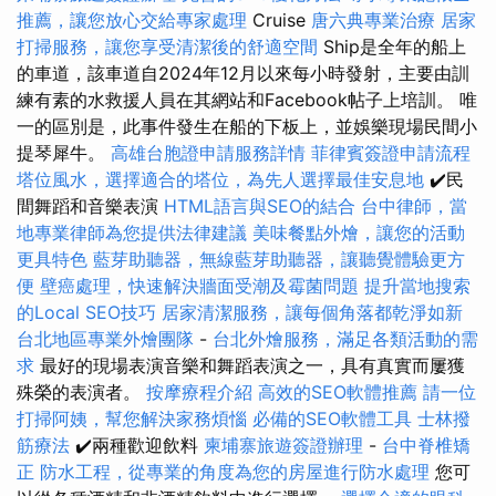
推薦，讓您放心交給專家處理
Cruise
唐六典專業治療
居家
打掃服務，讓您享受清潔後的舒適空間
Ship是全年的船上
的車道，該車道自2024年12月以來每小時發射，主要由訓
練有素的水救援人員在其網站和Facebook帖子上培訓。 唯
一的區別是，此事件發生在船的下板上，並娛樂現場民間小
提琴犀牛。
高雄台胞證申請服務詳情
菲律賓簽證申請流程
塔位風水，選擇適合的塔位，為先人選擇最佳安息地
✔️民
間舞蹈和音樂表演
HTML語言與SEO的結合
台中律師，當
地專業律師為您提供法律建議
美味餐點外燴，讓您的活動
更具特色
藍芽助聽器，無線藍芽助聽器，讓聽覺體驗更方
便
壁癌處理，快速解決牆面受潮及霉菌問題
提升當地搜索
的Local SEO技巧
居家清潔服務，讓每個角落都乾淨如新
台北地區專業外燴團隊
-
台北外燴服務，滿足各類活動的需
求
最好的現場表演音樂和舞蹈表演之一，具有真實而屢獲
殊榮的表演者。
按摩療程介紹
高效的SEO軟體推薦
請一位
打掃阿姨，幫您解決家務煩惱
必備的SEO軟體工具
士林撥
筋療法
✔️兩種歡迎飲料
柬埔寨旅遊簽證辦理
-
台中脊椎矯
正
防水工程，從專業的角度為您的房屋進行防水處理
您可