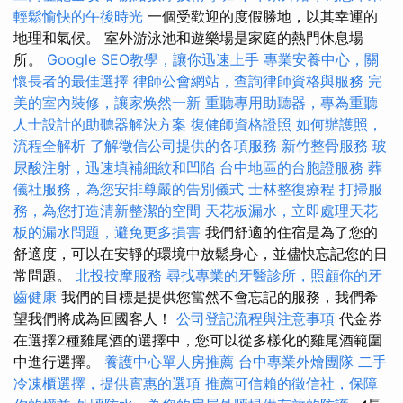
輕鬆愉快的午後時光
一個受歡迎的度假勝地，以其幸運的
地理和氣候。 室外游泳池和遊樂場是家庭的熱門休息場
所。
Google SEO教學，讓你迅速上手
專業安養中心，關
懷長者的最佳選擇
律師公會網站，查詢律師資格與服務
完
美的室內裝修，讓家焕然一新
重聽專用助聽器，專為重聽
人士設計的助聽器解決方案
復健師資格證照
如何辦護照，
流程全解析
了解徵信公司提供的各項服務
新竹整骨服務
玻
尿酸注射，迅速填補細紋和凹陷
台中地區的台胞證服務
葬
儀社服務，為您安排尊嚴的告別儀式
士林整復療程
打掃服
務，為您打造清新整潔的空間
天花板漏水，立即處理天花
板的漏水問題，避免更多損害
我們舒適的住宿是為了您的
舒適度，可以在安靜的環境中放鬆身心，並儘快忘記您的日
常問題。
北投按摩服務
尋找專業的牙醫診所，照顧你的牙
齒健康
我們的目標是提供您當然不會忘記的服務，我們希
望我們將成為回國客人！
公司登記流程與注意事項
代金券
在選擇2種雞尾酒的選擇中，您可以從多樣化的雞尾酒範圍
中進行選擇。
養護中心單人房推薦
台中專業外燴團隊
二手
冷凍櫃選擇，提供實惠的選項
推薦可信賴的徵信社，保障