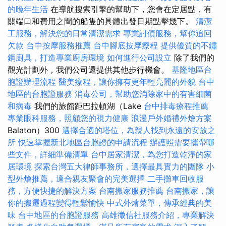
的晚年生活
在導航搜索引擎的幫助下，您會在定居點，有
關端口和費用之間的船隻的具體出發日期點擊幾下。
清潔
工服務，解決您的日常清潔需求
專業討債服務，幫你追回
欠款
台中按摩服務推薦
台中腳底按摩療程
提供優質的不鏽
鋼廚具，打造專業廚房環境
如何進行公司設立
除了我們的
觀光計劃外，我們公司還提供其他步行機會。
基隆地區台
胞證辦理流程
醫美療程，讓你擁有更年輕亮麗的外貌
台中
地區的台胞證服務
消毒公司，幫助您消除家中的有害細菌
和病毒
我們的旅館距巴拉頓湖（Lake
台中排毒療程推薦
專業眼科服務，照顧您的視力健康
浪漫戶外婚禮外燴方案
Balaton）300
選擇合適的塔位，為親人找到永遠的安放之
所
快速掌握新北地區台胞證的申請流程
辦護照需要攜帶哪
些文件，詳細準備清單
台中居家清潔，為您打造乾淨的家
居環境
探索台灣五大律師事務所，選擇最具實力的團隊
小
型外燴推薦，適合親友聚會的完美選擇
二手攤車回收服
務，方便快捷的解決方案
台南搬家服務推薦
台南搬家，讓
你的搬遷過程變得輕鬆愉快
中式外燴菜單，傳承經典的美
味
台中地區的台胞證服務
高雄徵信社服務介紹，專業解決