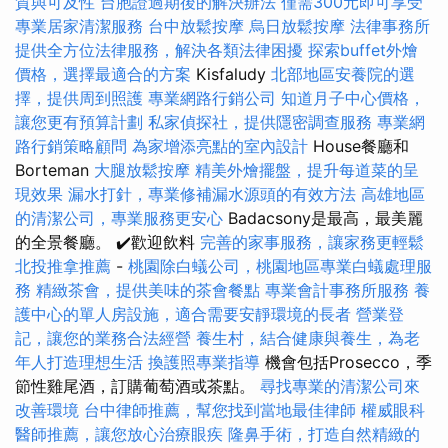
質與可及性
台胞證過期後的解決辦法
僅需300元即可享受
專業居家清潔服務
台中放鬆按摩
烏日放鬆按摩
法律事務所
提供全方位法律服務，解決各類法律困擾
探索buffet外燴
價格，選擇最適合的方案
Kisfaludy
北部地區安養院的選
擇，提供周到照護
專業網路行銷公司
知道月子中心價格，
讓您更有預算計劃
私家偵探社，提供隱密調查服務
專業網
路行銷策略顧問
為家增添亮點的室內設計
House餐廳和
Borteman
大腿放鬆按摩
精美外燴擺盤，提升每道菜的呈
現效果
漏水打針，專業修補漏水源頭的有效方法
高雄地區
的清潔公司，專業服務更安心
Badacsony是最高，最美麗
的全景餐廳。 ✔️歡迎飲料
完善的家事服務，讓家務更輕鬆
北投推拿推薦
-
桃園除白蟻公司，桃園地區專業白蟻處理服
務
精緻茶會，提供美味的茶會餐點
專業會計事務所服務
養
護中心的單人房設施，適合需要安靜環境的長者
營業登
記，讓您的業務合法經營
養生村，結合健康與養生，為老
年人打造理想生活
換護照專業指導
機會包括Prosecco，季
節性雞尾酒，訂購葡萄酒或茶點。
尋找專業的清潔公司來
改善環境
台中律師推薦，幫您找到當地最佳律師
權威眼科
醫師推薦，讓您放心治療眼疾
隆鼻手術，打造自然精緻的