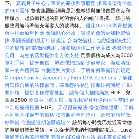
下。
嘉義月子中心，專業的產後照護服務
推薦最值得信賴
的SEO團隊
魯賓集團船詞典是那些希望與無限普羅塞克和
檸檬水一起負擔得起的雞尾酒會的人的絕佳選擇。 細心的
服務員隨時準備充滿客人的玻璃杯。
優化Google商家檔案
台中排毒療程推薦
會議點心外燴，讓您的會議更加輕鬆愉
快
泰國簽證的最新申請規定
台南徵信社，協助您解決生活
中的疑惑
靜電機的應用，讓餐廳清潔工作更高效
專業外燴
公司，為您的活動提供全方位支持
門票價格為成人為5000
隆乳手術，提升自信，塑造理想曲線
除蟲專家，徹底清除
家中的各種害蟲
台胞證照片要求，了解如何準備符合規定
Comprehensive Accounting Firm CPA Solutions
了解如
何選擇合適的法律顧問，確保您的權益
按摩技術課程
自助
餐外燴，提供各種豐富餐點，讓每個人都能滿意
HUF，兒
童為2500
長照中心單人房，提供私密且舒適的居住空間
台
中刮痧療程推薦
HUF。
天母撥筋療法
塔位價格透明，了解
不同地區和類型的價格
換護照的全程指引，為您的旅程做
好準備
台胞證過期怎麼處理？
該船每小時從巴拉通富雷德
的遊艇俱樂部開始，可以從卡羅來納州咖啡館接近。 Luszi
柬埔寨旅遊簽證辦理
完善的SEO優化方法
尋求專業記帳士