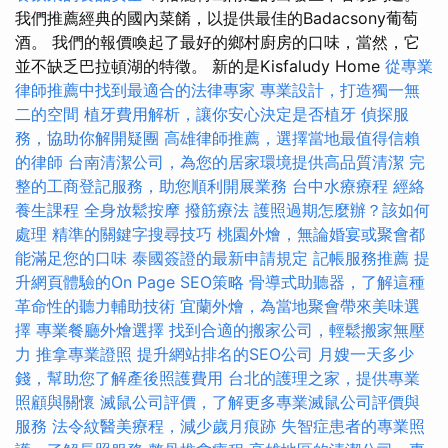
我們推薦經典的國內菜餚，以提供最佳的Badacsony葡萄
酒。 我們的報價喚起了最好的鄉村廚房的口味，當然，它
並不缺乏巴拉頓湖的特徵。 新的是Kisfaludy Home
從專業
律師推薦中找到最適合的法律專家
專業設計，打造獨一無
二的空間
植牙費用解析，讓你安心決定是否植牙
偵探服
務，協助你解開疑團
高雄律師推薦，選擇當地最值得信賴
的律師
台南清潔公司，為您的居家環境提供高品質清潔
完
整的工商登記服務，助您順利開展業務
台中水療療程
經絡
養生課程
全身放鬆按摩
撥筋療法
護照過期怎麼辦？該如何
處理
精準的關鍵字搜尋技巧
桃園外燴，無論婚宴或聚會都
能滿足您的口味
泰國簽證的最新申請規定
記帳服務推薦
提
升網頁體驗的On Page SEO策略
骨導式助聽器，了解這種
革命性的聽力輔助技術
宜蘭外燴，為當地聚會帶來美味選
擇
專業餐廳外燴選擇
找到合適的搬家公司，輕鬆搬家無壓
力
推拿專業證照
提升網站排名的SEO公司
月嫂一天多少
錢，幫助您了解產後照護費用
台北的護理之家，提供專業
照顧與關懷
滅鼠公司評價，了解更多專業滅鼠公司評價與
服務
法令紋醫美療程，減少歲月痕跡
失智症患者的專業照