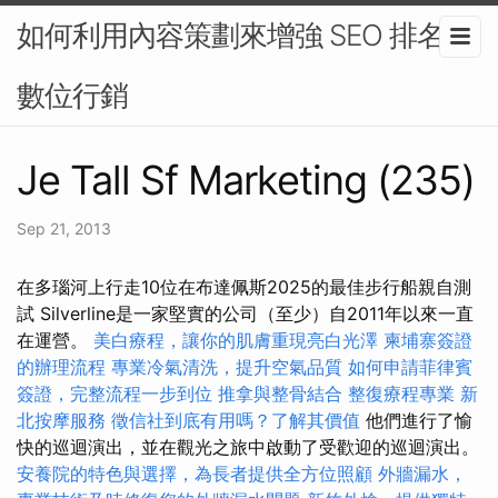
如何利用內容策劃來增強 SEO 排名-
數位行銷
Je Tall Sf Marketing (235)
Sep 21, 2013
在多瑙河上行走10位在布達佩斯2025的最佳步行船親自測
試 Silverline是一家堅實的公司（至少）自2011年以來一直
在運營。
美白療程，讓你的肌膚重現亮白光澤
柬埔寨簽證
的辦理流程
專業冷氣清洗，提升空氣品質
如何申請菲律賓
簽證，完整流程一步到位
推拿與整骨結合
整復療程專業
新
北按摩服務
徵信社到底有用嗎？了解其價值
他們進行了愉
快的巡迴演出，並在觀光之旅中啟動了受歡迎的巡迴演出。
安養院的特色與選擇，為長者提供全方位照顧
外牆漏水，