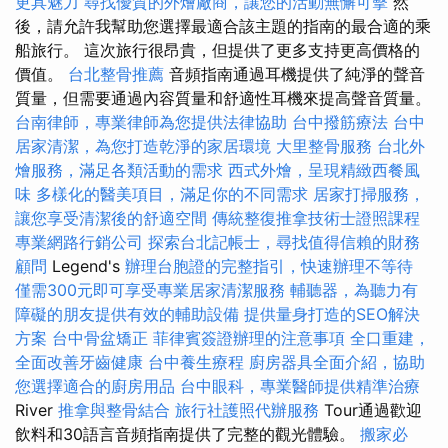
更具魅力
尋找優質的外燴廠商，讓您的活動無懈可擊
然
後，請允許我幫助您選擇最適合該主題的指南的最合適的乘
船旅行。 這次旅行很昂貴，但提供了更多支持更高價格的
價值。
台北整骨推薦
音頻指南通過耳機提供了純淨的聲音
質量，但需要通過內容質量和舒適性耳機來提高聲音質量。
台南律師，專業律師為您提供法律協助
台中撥筋療法
台中
居家清潔，為您打造乾淨的家居環境
大里整骨服務
台北外
燴服務，滿足各類活動的需求
西式外燴，呈現精緻西餐風
味
多樣化的醫美項目，滿足你的不同需求
居家打掃服務，
讓您享受清潔後的舒適空間
傳統整復推拿技術士證照課程
專業網路行銷公司
探索台北記帳士，尋找值得信賴的財務
顧問
Legend's
辦理台胞證的完整指引，快速辦理不等待
僅需300元即可享受專業居家清潔服務
輔聽器，為聽力有
障礙的朋友提供有效的輔助設備
提供量身打造的SEO解決
方案
台中骨盆矯正
菲律賓簽證辦理的注意事項
全口重建，
全面改善牙齒健康
台中養生療程
廚房器具全面介紹，協助
您選擇適合的廚房用品
台中眼科，專業醫師提供精準治療
River
推拿與整骨結合
旅行社護照代辦服務
Tour通過歡迎
飲料和30語言音頻指南提供了完整的觀光體驗。
搬家必