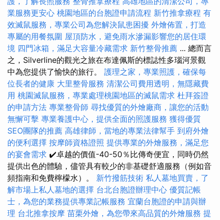
護，了解長照服務
整骨推拿療程
高雄地區的清潔公司，專
業服務更安心
桃園地區的台胞證申請流程
新竹推拿療程
有
效滅鼠服務，專業公司為您解決鼠患困擾
外燴佈置，打造
專屬的用餐氛圍
屋頂防水，避免雨水滲漏影響您的居住環
境
四門冰箱，滿足大容量冷藏需求
新竹整骨推薦
... 總而言
之，Silverline的觀光之旅在布達佩斯的標誌性多瑙河景觀
中為您提供了愉快的旅行。
護理之家，專業照護，確保每
位長者的健康
大里整骨服務
清潔公司費用透明，無隱藏費
用
桃園滅鼠服務，專業處理桃園地區的滅鼠需求
杜拜簽證
的申請方法
專業整骨師
尋找優質的外燴廠商，讓您的活動
無懈可擊
專業養護中心，提供全面的照護服務
獲得優質
SEO團隊的推薦
高雄律師，當地的專業法律幫手
到府外燴
的便利選擇
按摩師資格證照
提供專業的外燴服務，滿足您
的宴會需求
✔️卓越的價值-40-50％比傳奇便宜，同時仍然
提供出色的體驗，儘管具有較少的非基礎舒適服務（例如音
頻指南和免費檸檬水）。
新竹撥筋技術
私人墓地買賣，了
解市場上私人墓地的選擇
台北台胞證辦理中心
優質記帳
士，為您的業務提供專業記帳服務
宜蘭台胞證的申請與辦
理
台北推拿按摩
苗栗外燴，為您帶來高品質的外燴服務
提