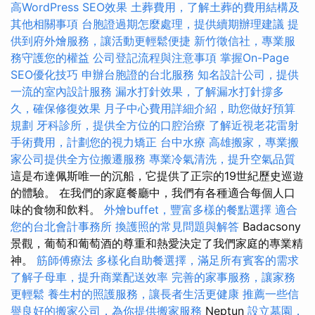
高WordPress SEO效果
土葬費用，了解土葬的費用結構及
其他相關事項
台胞證過期怎麼處理，提供續期辦理建議
提
供到府外燴服務，讓活動更輕鬆便捷
新竹徵信社，專業服
務守護您的權益
公司登記流程與注意事項
掌握On-Page
SEO優化技巧
申辦台胞證的台北服務
知名設計公司，提供
一流的室內設計服務
漏水打針效果，了解漏水打針撐多
久，確保修復效果
月子中心費用詳細介紹，助您做好預算
規劃
牙科診所，提供全方位的口腔治療
了解近視老花雷射
手術費用，計劃您的視力矯正
台中水療
高雄搬家，專業搬
家公司提供全方位搬遷服務
專業冷氣清洗，提升空氣品質
這是布達佩斯唯一的沉船，它提供了正宗的19世紀歷史巡遊
的體驗。 在我們的家庭餐廳中，我們有各種適合每個人口
味的食物和飲料。
外燴buffet，豐富多樣的餐點選擇
適合
您的台北會計事務所
換護照的常見問題與解答
Badacsony
景觀，葡萄和葡萄酒的尊重和熱愛決定了我們家庭的專業精
神。
筋師傅療法
多樣化自助餐選擇，滿足所有賓客的需求
了解子母車，提升商業配送效率
完善的家事服務，讓家務
更輕鬆
養生村的照護服務，讓長者生活更健康
推薦一些信
譽良好的搬家公司，為你提供搬家服務
Neptun
設立墓園，