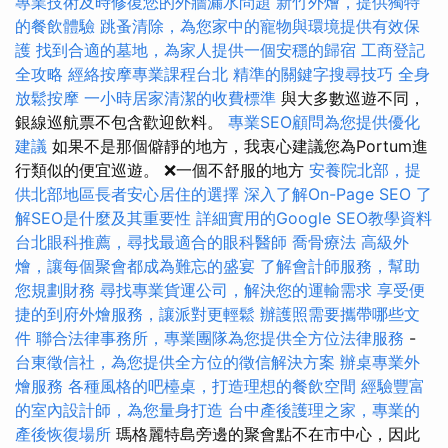
專業技術及時修復您的外牆漏水問題
新竹外燴，提供獨特
的餐飲體驗
跳蚤清除，為您家中的寵物與環境提供有效保
護
找到合適的墓地，為家人提供一個安穩的歸宿
工商登記
全攻略
經絡按摩專業課程台北
精準的關鍵字搜尋技巧
全身
放鬆按摩
一小時居家清潔的收費標準
與大多數巡遊不同，
銀線巡航票不包含歡迎飲料。
專業SEO顧問為您提供優化
建議
如果不是那個僻靜的地方，我衷心建議您為Portum進
行類似的便宜巡遊。 ❌一個不舒服的地方
安養院北部，提
供北部地區長者安心居住的選擇
深入了解On-Page SEO
了
解SEO是什麼及其重要性
詳細實用的Google SEO教學資料
台北眼科推薦，尋找最適合的眼科醫師
喬骨療法
高級外
燴，讓每個聚會都成為難忘的盛宴
了解會計師服務，幫助
您規劃財務
尋找專業貨運公司，解決您的運輸需求
享受便
捷的到府外燴服務，讓派對更輕鬆
辦護照需要攜帶哪些文
件
聯合法律事務所，專業團隊為您提供全方位法律服務
-
台東徵信社，為您提供全方位的徵信解決方案
辦桌專業外
燴服務
各種風格的吧檯桌，打造理想的餐飲空間
經驗豐富
的室內設計師，為您量身打造
台中產後護理之家，專業的
產後恢復場所
瑪格麗特島旁邊的聚會點不在市中心，因此