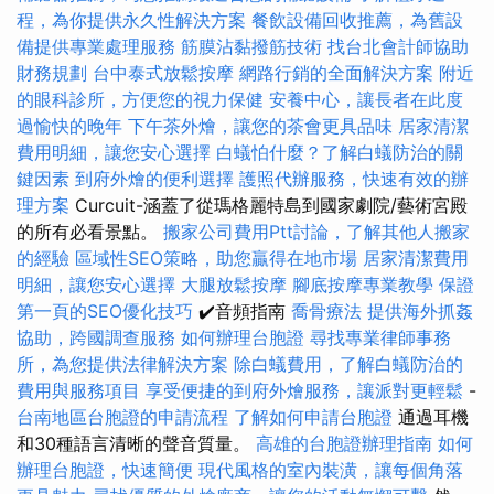
程，為你提供永久性解決方案
餐飲設備回收推薦，為舊設
備提供專業處理服務
筋膜沾黏撥筋技術
找台北會計師協助
財務規劃
台中泰式放鬆按摩
網路行銷的全面解決方案
附近
的眼科診所，方便您的視力保健
安養中心，讓長者在此度
過愉快的晚年
下午茶外燴，讓您的茶會更具品味
居家清潔
費用明細，讓您安心選擇
白蟻怕什麼？了解白蟻防治的關
鍵因素
到府外燴的便利選擇
護照代辦服務，快速有效的辦
理方案
Curcuit-涵蓋了從瑪格麗特島到國家劇院/藝術宮殿
的所有必看景點。
搬家公司費用Ptt討論，了解其他人搬家
的經驗
區域性SEO策略，助您贏得在地市場
居家清潔費用
明細，讓您安心選擇
大腿放鬆按摩
腳底按摩專業教學
保證
第一頁的SEO優化技巧
✔️音頻指南
喬骨療法
提供海外抓姦
協助，跨國調查服務
如何辦理台胞證
尋找專業律師事務
所，為您提供法律解決方案
除白蟻費用，了解白蟻防治的
費用與服務項目
享受便捷的到府外燴服務，讓派對更輕鬆
-
台南地區台胞證的申請流程
了解如何申請台胞證
通過耳機
和30種語言清晰的聲音質量。
高雄的台胞證辦理指南
如何
辦理台胞證，快速簡便
現代風格的室內裝潢，讓每個角落