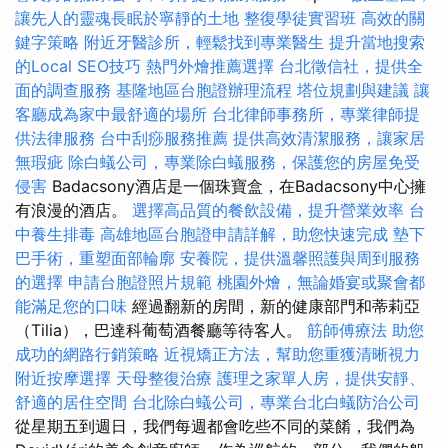
讓先人的靈魂長眠於寧靜的土地
整復學徒實習班
高效的關
鍵字策略
附近牙醫診所，輕鬆找到專業醫生
提升當地搜索
的Local SEO技巧
熱門外燴推薦選擇
台北徵信社，提供全
面的調查服務
基隆地區台胞證辦理流程
塔位規劃與建議
讓
客廳成為家中最舒適的場所
台北律師事務所，專業律師提
供法律服務
台中刮痧服務推薦
提供高效清潔服務，讓家居
無瑕疵
除白蟻公司，專業除白蟻服務，保護您的房屋免受
侵害
Badacsony酒店是一個珠寶盒，在Badacsony中心擁
有浪漫的酒店。
選擇高品質的餐飲設備，提升營業效率
台
中養生排毒
高雄地區台胞證申請詳解，助您快速完成
墊下
巴手術，重塑面部輪廓
安養院，提供溫馨照護與周到服務
的選擇
申請台胞證照片規範
桃園外燴，無論婚宴或聚會都
能滿足您的口味
經過翻新的房間，新的健康部門和蒂莉亞
（Tilia），巴達科葡萄酒餐廳等待客人。
筋師傅療法
助您
成功的網路行銷策略
近視矯正方法，幫助您重獲清晰視力
附近按摩選擇
天母整復治療
護理之家單人房，提供安靜、
舒適的居住空間
台北除白蟻公司，專業台北白蟻防治公司
從星期五到週日，我們每週都會吃些不同的菜餚，我們為