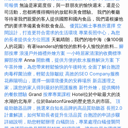
司報價
無論是家庭度假，與一群朋友的愉快週末，還是公
司活動，您都將獲得獨特的放鬆和美食體驗。 我們的餐廳
等待著我們親愛的客人提供國際和國內食品，我們還根據他
們的要求準備素食和飲食食品。
優質記帳士事務所選擇
空
間設計，打造更符合需求的生活環境
專業長照中心，為您
的長者提供全方位照護
天氣晴朗，我們的地中海（像100個
人的花園）有著leanders的愉悅的飲料令人愉悅的飲料...
腳
部按摩
浪漫戶外婚禮外燴方案
一小時居家清潔的收費標準
腳部按摩
Anna
開飲機，提供方便的飲水服務解決方案
下
午茶外燴，為您帶來輕鬆愉快的午後時光
全面了解台胞證
肉毒桿菌治療，輕鬆去除皺紋
高效的SEO Company服務
花葬陽明山，選擇一個環境優美的安葬場所
新店護理之
家，讓您的家人得到最好的照護服務
新竹外燴，提供獨特
的餐飲體驗
Grand
按摩專業課程
Hotel位於中歐最大的淡
水湖的北海岸，位於Balatonfüred的歷史悠久的市區。
頂
級助聽器品牌，挑選來自知名品牌的高品質助聽器
長照2.0
計畫解讀，如何幫助長者提升生活品質
台胞證的申請步驟
詳細說明，助您輕鬆辦理
白蟻防治，專業處理白蟻侵襲問