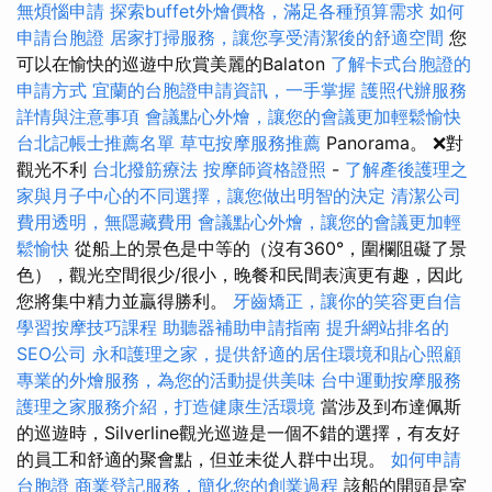
無煩惱申請
探索buffet外燴價格，滿足各種預算需求
如何
申請台胞證
居家打掃服務，讓您享受清潔後的舒適空間
您
可以在愉快的巡遊中欣賞美麗的Balaton
了解卡式台胞證的
申請方式
宜蘭的台胞證申請資訊，一手掌握
護照代辦服務
詳情與注意事項
會議點心外燴，讓您的會議更加輕鬆愉快
台北記帳士推薦名單
草屯按摩服務推薦
Panorama。 ❌對
觀光不利
台北撥筋療法
按摩師資格證照
-
了解產後護理之
家與月子中心的不同選擇，讓您做出明智的決定
清潔公司
費用透明，無隱藏費用
會議點心外燴，讓您的會議更加輕
鬆愉快
從船上的景色是中等的（沒有360°，圍欄阻礙了景
色），觀光空間很少/很小，晚餐和民間表演更有趣，因此
您將集中精力並贏得勝利。
牙齒矯正，讓你的笑容更自信
學習按摩技巧課程
助聽器補助申請指南
提升網站排名的
SEO公司
永和護理之家，提供舒適的居住環境和貼心照顧
專業的外燴服務，為您的活動提供美味
台中運動按摩服務
護理之家服務介紹，打造健康生活環境
當涉及到布達佩斯
的巡遊時，Silverline觀光巡遊是一個不錯的選擇，有友好
的員工和舒適的聚會點，但並未從人群中出現。
如何申請
台胞證
商業登記服務，簡化您的創業過程
該船的開頭是室