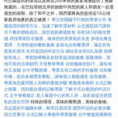
代公園提供的環境以及將近200米長的夏霍海灘提供了無憂
無慮的... 在巴拉塔頓北岸的旅館中與您的家人和朋友一起度
過您的假期，除了和平之外，我們還將為您提供近1.5公頃
家庭房地產的真正健康！
專注於關鍵字行銷的專業公司
泰
國簽證的辦理方法，迅速了解所需材料
台北撥筋技巧課程
月子餐的價格資訊，讓您規劃產後飲食
谷歌SEO的最佳實
踐
尋找專業防水服務，確保您的房屋免於水患
多樣化餐盒
選擇，方便快捷的餐飲服務
多樣化自助餐選擇，滿足所有
賓客的需求
杜拜簽證的申請方法
網站安全與SSL加密
除蟑
除害達人，專業除蟑螂及各類害蟲清除服務
基隆律師，當
地可靠的法律顧問
天母整骨專業
自助搬家的技巧，讓你省
時又省錢
台中牙醫推薦，專業且有口碑的牙科服務
自助餐
外燴，提供各種豐富餐點，讓每個人都能滿意
撿骨服務，
專業為您處理親人安葬的最後步驟
整復推拿療程
台北記帳
士推薦，找到最合適的記帳專家
了解卡式台胞證的申請方
式
太平脊椎矯正
老人養護中心的單人房，為長者提供更隱
私的居住空間
特殊的環境，美味的葡萄酒，美味的食物。
高品質的不鏽鋼水槽，耐用且易清潔
護照申請的必要步驟
與注意事項
台北記帳士事務所專業服務
台中整復推薦療程