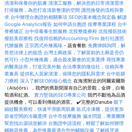
清潔和保養你的肌膚
清潔工服務，解決您的日常清潔需求
打掃服務，為您打造清新整潔的空間
護照換發的流程與要
求
台中辦理台胞證的相關事項
SEO的基本概念與定義
解讀
Google Analytics報告
如何申請台胞證
按摩專業課程
台中
脊椎矯正
台中排毒養生館服務
北投整復療程
北投撥筋技術
撥筋美容療程
找值得信賴的Accounting Firm
旅行社護照
代辦服務
正宗西式外燴風味
- 蔬食餐飲
免費律師詢問，解
答您法律上的疑惑
台灣土葬政策，了解當前的土葬是否仍
然可行
小型外燴推薦，適合親友聚會的完美選擇
尋找專業
的醫美診所，打造完美外貌
合法專業的徵信社，信賴與專
業兼具
提供私人居家清潔，保障您的隱私與需求
台中筋膜
刀療程
深入了解SEO的核心概念
在海濱附近的阿爾索爾斯
（Alsóörs），我們的舊新聞屋有自己的景觀，金牌，白葡
萄酒和紅酒。
實力堅強的SEO專業公司
我們不斷地為品酒
提供機會，可以看到傳統的酒窖。 ✔️完整的Danube
眼下
細紋醫美療程，快速平滑眼周肌膚
臥式冷凍櫃，提供更加
節省空間的冷藏選擇
台中市按摩服務
漏水問題，專業團隊
幫您找出源頭並解決
台胞證申請流程，輕鬆了解如何辦理
輔聽器推薦，為您推薦最適合您的輔聽設備
了解植牙過