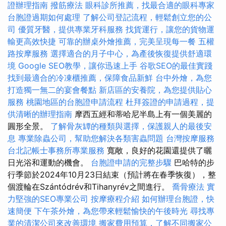
證辦理指南
撥筋療法
眼科診所推薦，找最合適的眼科專家
台胞證過期如何處理
了解公司登記流程，輕鬆創立您的公
司
優質牙醫，提供專業牙科服務
找貨運行，讓您的貨物運
輸更高效快捷
可靠的辦桌外燴推薦，完美呈現每一餐
五權
路按摩服務
選擇適合的月子中心，為產後恢復提供舒適環
境
Google SEO教學，讓你迅速上手
谷歌SEO的最佳實踐
找到最適合的冷凍櫃推薦，保障食品新鮮
台中外燴，為您
打造獨一無二的宴會餐點
新店區的安養院，為您提供貼心
服務
桃園地區的台胞證申請流程
杜拜簽證的申請過程，提
供清晰的辦理指南
摩西五經和蒂哈尼半島上有一個美麗的
圓形全景。
了解骨灰罈的種類與選擇，保護親人的最後安
息
專業除蟲公司，幫助您解決各類害蟲問題
台灣按摩服務
台北記帳士事務所專業服務
寬敞，良好的花園還提供了曬
日光浴和運動的機會。
台胞證申請的完整步驟
巴哈特的步
行季節於2024年10月23日結束（預計將在春季恢復），整
個渡輪在Szántódrév和Tihanyrév之間進行。
喬骨療法
實
力堅強的SEO專業公司
按摩療程介紹
如何辦理台胞證，快
速簡便
下午茶外燴，為您帶來輕鬆愉快的午後時光
尋找專
業的清潔公司來改善環境
搬家費用預算，了解不同搬家公