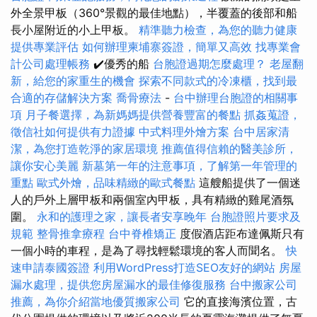
外全景甲板（360°景觀的最佳地點），半覆蓋的後部和船
長小屋附近的小上甲板。
精準聽力檢查，為您的聽力健康
提供專業評估
如何辦理柬埔寨簽證，簡單又高效
找專業會
計公司處理帳務
✔️優秀的船
台胞證過期怎麼處理？
老屋翻
新，給您的家重生的機會
探索不同款式的冷凍櫃，找到最
合適的存儲解決方案
喬骨療法
-
台中辦理台胞證的相關事
項
月子餐選擇，為新媽媽提供營養豐富的餐點
抓姦蒐證，
徵信社如何提供有力證據
中式料理外燴方案
台中居家清
潔，為您打造乾淨的家居環境
推薦值得信賴的醫美診所，
讓你安心美麗
新墓第一年的注意事項，了解第一年管理的
重點
歐式外燴，品味精緻的歐式餐點
這艘船提供了一個迷
人的戶外上層甲板和兩個室內甲板，具有精緻的雞尾酒氛
圍。
永和的護理之家，讓長者安享晚年
台胞證照片要求及
規範
整骨推拿療程
台中脊椎矯正
度假酒店距布達佩斯只有
一個小時的車程，是為了尋找輕鬆環境的客人而聞名。
快
速申請泰國簽證
利用WordPress打造SEO友好的網站
房屋
漏水處理，提供您房屋漏水的最佳修復服務
台中搬家公司
推薦，為你介紹當地優質搬家公司
它的直接海濱位置，古