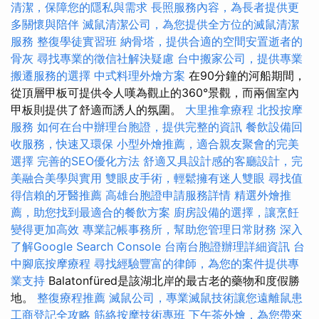
清潔，保障您的隱私與需求
長照服務內容，為長者提供更
多關懷與陪伴
滅鼠清潔公司，為您提供全方位的滅鼠清潔
服務
整復學徒實習班
納骨塔，提供合適的空間安置逝者的
骨灰
尋找專業的徵信社解決疑慮
台中搬家公司，提供專業
搬遷服務的選擇
中式料理外燴方案
在90分鐘的河船期間，
從頂層甲板可提供令人嘆為觀止的360°景觀，而兩個室內
甲板則提供了舒適而誘人的氛圍。
大里推拿療程
北投按摩
服務
如何在台中辦理台胞證，提供完整的資訊
餐飲設備回
收服務，快速又環保
小型外燴推薦，適合親友聚會的完美
選擇
完善的SEO優化方法
舒適又具設計感的客廳設計，完
美融合美學與實用
雙眼皮手術，輕鬆擁有迷人雙眼
尋找值
得信賴的牙醫推薦
高雄台胞證申請服務詳情
精選外燴推
薦，助您找到最適合的餐飲方案
廚房設備的選擇，讓烹飪
變得更加高效
專業記帳事務所，幫助您管理日常財務
深入
了解Google Search Console
台南台胞證辦理詳細資訊
台
中腳底按摩療程
尋找經驗豐富的律師，為您的案件提供專
業支持
Balatonfüred是該湖北岸的最古老的藥物和度假勝
地。
整復療程推薦
滅鼠公司，專業滅鼠技術讓您遠離鼠患
工商登記全攻略
筋絡按摩技術專班
下午茶外燴，為您帶來