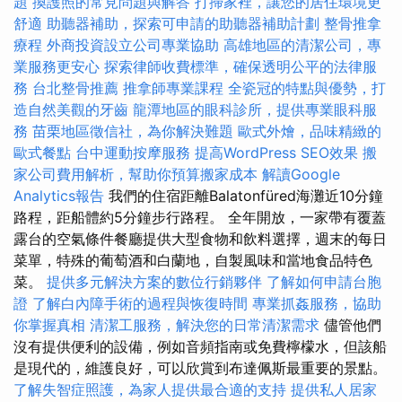
題
換護照的常見問題與解答
打掃家裡，讓您的居住環境更
舒適
助聽器補助，探索可申請的助聽器補助計劃
整骨推拿
療程
外商投資設立公司專業協助
高雄地區的清潔公司，專
業服務更安心
探索律師收費標準，確保透明公平的法律服
務
台北整骨推薦
推拿師專業課程
全瓷冠的特點與優勢，打
造自然美觀的牙齒
龍潭地區的眼科診所，提供專業眼科服
務
苗栗地區徵信社，為你解決難題
歐式外燴，品味精緻的
歐式餐點
台中運動按摩服務
提高WordPress SEO效果
搬
家公司費用解析，幫助你預算搬家成本
解讀Google
Analytics報告
我們的住宿距離Balatonfüred海灘近10分鐘
路程，距船體約5分鐘步行路程。 全年開放，一家帶有覆蓋
露台的空氣條件餐廳提供大型食物和飲料選擇，週末的每日
菜單，特殊的葡萄酒和白蘭地，自製風味和當地食品特色
菜。
提供多元解決方案的數位行銷夥伴
了解如何申請台胞
證
了解白內障手術的過程與恢復時間
專業抓姦服務，協助
你掌握真相
清潔工服務，解決您的日常清潔需求
儘管他們
沒有提供便利的設備，例如音頻指南或免費檸檬水，但該船
是現代的，維護良好，可以欣賞到布達佩斯最重要的景點。
了解失智症照護，為家人提供最合適的支持
提供私人居家