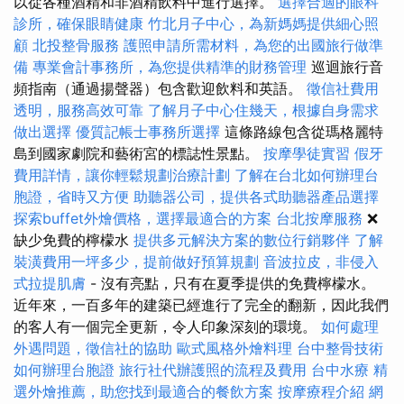
以從各種酒精和非酒精飲料中進行選擇。
選擇合適的眼科
診所，確保眼睛健康
竹北月子中心，為新媽媽提供細心照
顧
北投整骨服務
護照申請所需材料，為您的出國旅行做準
備
專業會計事務所，為您提供精準的財務管理
巡迴旅行音
頻指南（通過揚聲器）包含歡迎飲料和英語。
徵信社費用
透明，服務高效可靠
了解月子中心住幾天，根據自身需求
做出選擇
優質記帳士事務所選擇
這條路線包含從瑪格麗特
島到國家劇院和藝術宮的標誌性景點。
按摩學徒實習
假牙
費用詳情，讓你輕鬆規劃治療計劃
了解在台北如何辦理台
胞證，省時又方便
助聽器公司，提供各式助聽器產品選擇
探索buffet外燴價格，選擇最適合的方案
台北按摩服務
❌
缺少免費的檸檬水
提供多元解決方案的數位行銷夥伴
了解
裝潢費用一坪多少，提前做好預算規劃
音波拉皮，非侵入
式拉提肌膚
- 沒有亮點，只有在夏季提供的免費檸檬水。
近年來，一百多年的建築已經進行了完全的翻新，因此我們
的客人有一個完全更新，令人印象深刻的環境。
如何處理
外遇問題，徵信社的協助
歐式風格外燴料理
台中整骨技術
如何辦理台胞證
旅行社代辦護照的流程及費用
台中水療
精
選外燴推薦，助您找到最適合的餐飲方案
按摩療程介紹
網