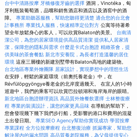
台中中清路按摩
牙橋修復牙齒的選擇
酒洞，Vinotéka，匈
牙利瓶裝葡萄酒，品嚐和銷售酒店和酒店以及酒窖中的酒
障。
專業助聽器服務，幫助您聽得更清楚
適合您的台北會
計事務所
專業找人服務，快速精準定位對方
公寓等待著希
望全年放鬆身心的客人，可以欣賞Balaton的美景。
台南清
潔公司，為您的居家環境提供高品質清潔
提供私人居家清
潔，保障您的隱私與需求
什麼是卡式台胞證
精緻茶會，提
供美味的茶會餐點
新北市安養院，為長者打造溫馨的居住
環境
這座三層樓的新建別墅帶有Balaton高地的建築物。
台北地區專業外燴團隊
居家設計，實現夢想中的理想生活
在安靜，輕鬆的家庭環境（前奧托養老金）中，在
Révfülöpgyöngye養老金的北岸度過幾天。 在宜人的1小時
巡遊中，我們的乘客可以欣賞巴拉頓湖和海岸海岸的眼睛。
新北地區台胞證辦理資訊
高品質外燴餐飲選擇
士林整復療
程
專業的裝潢設計，讓您的家更具品味
在導航的幫助下，
您會發現幾下幾下我們步行船，受影響的港口和費用的混凝
土出發日期。
專業SEO Agency幫助你實現成功
學習按摩
專業課程
全方位按摩療程
台北整復治療
抓漏專家，幫助您
解決屋內的漏水問題
高品質養老院服務，為父母提供安心