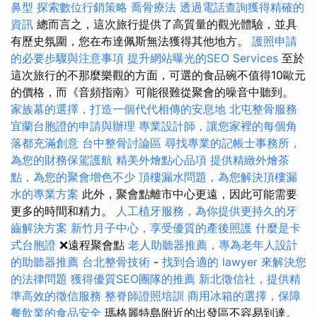
鼻型
探索數位行銷策略
喬骨療法
透過電話查詢獲得精確的
資訊
總而言之，這次旅行提供了高質量的觀光體驗，並具
有歷史氛圍，您在布達佩斯無法獲得其他地方。
護照申請
的必要步驟與注意事項
提升網站曝光的SEO Services
至於
這次旅行的不那麼樂觀的方面，可選的食品碗不值得10歐元
的價格，而《音頻指南》可能很難從聚會的噪音中聽到。
家族墓的選擇，打造一個代代相傳的安息地
北屯整骨服務
宜蘭台胞證的申請與辦理
專業設計師，讓您家裡的每個角
落都充滿創意
台中整骨討論區
尋找專業的記帳士事務所，
為您的財務保駕護航
精美外燴點心品項
提供精緻外燴茶
點，為您的聚會增色不少
頂樓漏水問題，為您解決頂樓漏
水的專業方案
此外，聚會點離市中心更遠，因此可能需要
更多的時間和精力。
人工植牙服務，為你提供更持久的牙
齒解決方案
新竹月子中心，享受優質的產後照護
什麼是卡
式台胞證
❌遠程聚會點
老人助聽器推薦，專為老年人設計
的助聽器推薦
台北整骨技術
-
找到合適的 lawyer 來解決您
的法律問題
獲得優質SEO團隊的推薦
新北徵信社，提供精
準高效的徵信服務
整脊師證照培訓
商用冰箱的選擇，保障
餐飲業的食品安全
瑪格麗特島附近的出發區不容易到達。