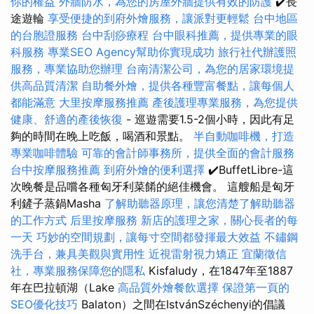
你的權益
外牆防水，為您的房屋外牆提供有效的防護
✔️長
途遊輪
享受便捷的到府外燴服務，讓派對更輕鬆
台中地區
的台胞證服務
台中刮痧療程
台中眼科推薦，提供專業的眼
科服務
專業SEO Agency幫助你實現成功
旅行社代辦護照
服務，專業協助您辦理
台南清潔公司，為您的居家環境提
供高品質清潔
自助餐外燴，提供各種豐富餐點，讓每個人
都能滿意
大里按摩服務推薦
產後護理專業服務，為您提供
健康、舒適的產後恢復
- 巡遊需要1.5-2個小時，因此有足
夠的時間在晚上吃飯，喝酒和景點。
半自動咖啡機，打造
專業咖啡體驗
可靠的會計師事務所，提供全面的會計服務
台中按摩服務推薦
到府外燴的便利選擇
✔️BuffetLibre-這
次晚餐是品嚐各種匈牙利菜餚的絕佳機會。 這艘船是匈牙
利鏟子蒸鍋Masha
了解助聽器原理，讓您清楚了解助聽器
的工作方式
后里按摩服務
新店的護理之家，關心長者的每
一天
巧妙的空間規劃，讓每寸空間都發揮最大效益
不鏽鋼
洗手台，兼具美觀與實用性
近視雷射視力矯正
宜蘭徵信
社，專業服務保障您的隱私
Kisfaludy，在1847年至1887
年在巴拉頓湖（Lake
高品質外燴餐飲選擇
保證第一頁的
SEO優化技巧
Balaton）之間在IstvánSzéchenyi的倡議