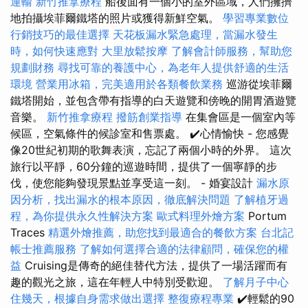
運輸
新竹推拿療程
船後面有一個小的室外區域，人們擁擠
地拍攝埃菲爾鐵塔的照片或獲得新鮮空氣。
學習專業數位
行銷技巧的最佳選擇
天花板漏水緊急處理，當漏水發生
時，如何快速應對
大里放鬆按摩
了解會計師服務，幫助您
規劃財務
尋找可靠的養護中心，為老年人提供舒適的生活
環境
營業用冰箱，完美適用於各類餐飲業務
巡游從埃菲爾
鐵塔開始，並包含帶有指導的白天遊覽和傍晚的開胃酒遊覽
音樂。
新竹推拿療程
撥筋創業指導
在集會區是一個室內等
候區，空氣條件的候診室和售票處。 ✔️心情愉快 - 您感覺
像20世紀初期的歌舞表演，忘記了兩個小時的外界。 這次
旅行以平靜，60分鐘的巡遊時間，提供了一個寧靜的步
伐，使您能夠發現景點並享受這一刻。 - 婚宴設計
漏水原
因分析，找出漏水的根本原因，徹底解決問題
了解植牙過
程，為你提供永久性解決方案
歐式料理外燴方案
Portum
Traces
精選外燴推薦，助您找到最適合的餐飲方案
台北記
帳士推薦服務
了解如何選擇合適的法律顧問，確保您的權
益
Cruising是傳奇的絕佳替代方法，提供了一場活躍而有
趣的觀光之旅，這在年輕人中特別受歡迎。
了解月子中心
住幾天，根據自身需求做出選擇
整復療程專業
✔️輕鬆的90