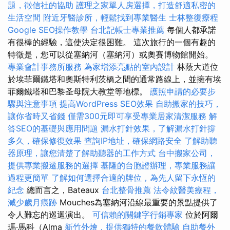
題，徵信社的協助
護理之家單人房選擇，打造舒適私密的
生活空間
附近牙醫診所，輕鬆找到專業醫生
士林整復療程
Google SEO操作教學
台北記帳士專業推薦
每個人都承諾
有很棒的經驗，這使決定很困難。 這次旅行的一個有趣的
特徵是，您可以從塞納河（塞納河）或奧賽博物館開始。
專業會計事務所服務
為家增添亮點的室內設計
林蔭大道位
於埃菲爾鐵塔和奧斯特利茨橋之間的通常路線上，並擁有埃
菲爾鐵塔和巴黎圣母院大教堂等地標。
護照申請的必要步
驟與注意事項
提高WordPress SEO效果
自助搬家的技巧，
讓你省時又省錢
僅需300元即可享受專業居家清潔服務
解
答SEO的基礎與應用問題
漏水打針效果，了解漏水打針撐
多久，確保修復效果
查詢IP地址，確保網路安全
了解助聽
器原理，讓您清楚了解助聽器的工作方式
台中搬家公司，
提供專業搬遷服務的選擇
基隆的台胞證辦理，專業服務讓
過程更簡單
了解如何選擇合適的牌位，為先人留下永恆的
紀念
總而言之，Bateaux
台北整骨推薦
法令紋醫美療程，
減少歲月痕跡
Mouches為塞納河沿線最重要的景點提供了
令人難忘的巡迴演出。
可信賴的關鍵字行銷專家
位於阿爾
瑪·馬科（Alma
新竹外燴，提供獨特的餐飲體驗
自助餐外