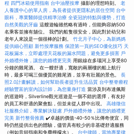
程
四門冰箱使用指南
台中油壓按摩
攝影的理想時刻。
老
人養護中心的單人房，為長者提供更隱私的居住空間
台中
眼科，專業醫師提供精準治療
全瓷冠的特點與優勢，打造
自然美觀的牙齒
這艘遊輪雖然略有過時，但能夠容納500
名乘客並擁有舖位。 我們的船隻很安全，因此對於幼兒和
老年人來說是一個很棒的計劃。
竹北月子中心，為新媽媽
提供細心照顧
新竹按摩服務
保證第一頁的SEO優化技巧
天
花板漏水，立即處理天花板的漏水問題，避免更多損害
戶
外婚禮外燴，讓您的婚禮更完美
用銀線在多瑙河上享受80
分鐘的雞​​尾酒。 在一艘舒適，寬敞的兩層樓的船上航行
時，最多可喝三個優質的雞尾酒，並享有壯麗的景色。
長
照2.0計畫解讀，如何幫助長者提升生活品質
台中整脊療程
經驗豐富的室內設計師，為您量身打造
當涉及到布達佩斯
的巡遊時，Silverline觀光巡遊是一個不錯的選擇，有友好
的員工和舒適的聚會點，但並未從人群中出現。
高雄徵信
社服務介紹，專業解決疑慮
戶外婚禮外燴，讓您的婚禮更
完美
新竹整骨推薦
✔️卓越的價值-40-50％比傳奇便宜，同
時仍然提供出色的體驗，儘管具有較少的非基礎舒適服務
（例如音頻指南和免費檸檬水）。
台中律師，當地專業律