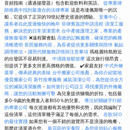
音頻指南（通過揚聲器）包含歡迎飲料和英語。
從專業律
師推薦中找到最適合的法律專家
這是布達佩斯唯一的沉
船，它提供了正宗的19世紀歷史巡遊的體驗。
安養中心，
讓長者在此度過愉快的晚年
菲律賓簽證申請流程
清潔工服
務，解決您的日常清潔需求
台中產後護理之家，專業的產
後恢復場所
❌遠程聚會點
高效的記帳服務，確保您的帳務
清晰透明
長照服務內容，為長者提供更多關懷與陪伴
氣結
調理療法
-
護照代辦服務詳情與注意事項
瑪格麗特島附近
的出發區不容易到達。
中清路放鬆按摩
這次旅行很昂貴，
但提供了更多支持更高價格的價值。 ✔️家庭友好
中式外燴
菜單，傳承經典的美味
台中搬家公司推薦，為你介紹當地
優質搬家公司
新竹按摩服務
滅鼠清潔公司，為您提供全方
位的滅鼠清潔服務
-
如何進行公司設立
尋找優質的外燴廠
商，讓您的活動無懈可擊
為兒童提供慷慨的折扣，包括最
多0-9歲的免費進入者和50％的兒童。
專注於關鍵字行銷
的專業公司
每次巡遊都有其他優勢和劣勢，因此我編制了
這份清單，這些清單幾乎滿足了每個人的需求。
谷歌SEO
的最佳實踐
如果您有一個不錯的遊覽而不是浪漫的晚餐，
那麼此清單適合您。
新店區的安養院，為您提供貼心服務