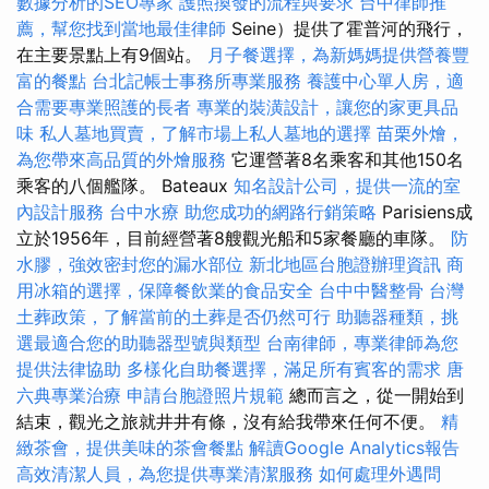
數據分析的SEO專家
護照換發的流程與要求
台中律師推
薦，幫您找到當地最佳律師
Seine）提供了霍普河的飛行，
在主要景點上有9個站。
月子餐選擇，為新媽媽提供營養豐
富的餐點
台北記帳士事務所專業服務
養護中心單人房，適
合需要專業照護的長者
專業的裝潢設計，讓您的家更具品
味
私人墓地買賣，了解市場上私人墓地的選擇
苗栗外燴，
為您帶來高品質的外燴服務
它運營著8名乘客和其他150名
乘客的八個艦隊。 Bateaux
知名設計公司，提供一流的室
內設計服務
台中水療
助您成功的網路行銷策略
Parisiens成
立於1956年，目前經營著8艘觀光船和5家餐廳的車隊。
防
水膠，強效密封您的漏水部位
新北地區台胞證辦理資訊
商
用冰箱的選擇，保障餐飲業的食品安全
台中中醫整骨
台灣
土葬政策，了解當前的土葬是否仍然可行
助聽器種類，挑
選最適合您的助聽器型號與類型
台南律師，專業律師為您
提供法律協助
多樣化自助餐選擇，滿足所有賓客的需求
唐
六典專業治療
申請台胞證照片規範
總而言之，從一開始到
結束，觀光之旅就井井有條，沒有給我帶來任何不便。
精
緻茶會，提供美味的茶會餐點
解讀Google Analytics報告
高效清潔人員，為您提供專業清潔服務
如何處理外遇問