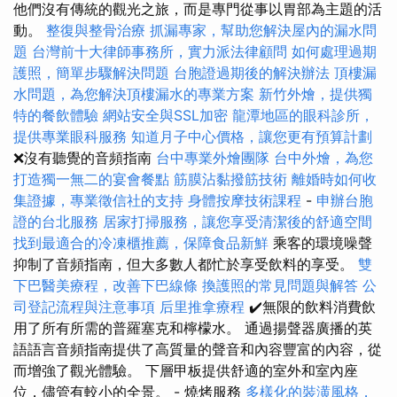
他們沒有傳統的觀光之旅，而是專門從事以胃部為主題的活
動。
整復與整骨治療
抓漏專家，幫助您解決屋內的漏水問
題
台灣前十大律師事務所，實力派法律顧問
如何處理過期
護照，簡單步驟解決問題
台胞證過期後的解決辦法
頂樓漏
水問題，為您解決頂樓漏水的專業方案
新竹外燴，提供獨
特的餐飲體驗
網站安全與SSL加密
龍潭地區的眼科診所，
提供專業眼科服務
知道月子中心價格，讓您更有預算計劃
❌沒有聽覺的音頻指南
台中專業外燴團隊
台中外燴，為您
打造獨一無二的宴會餐點
筋膜沾黏撥筋技術
離婚時如何收
集證據，專業徵信社的支持
身體按摩技術課程
-
申辦台胞
證的台北服務
居家打掃服務，讓您享受清潔後的舒適空間
找到最適合的冷凍櫃推薦，保障食品新鮮
乘客的環境噪聲
抑制了音頻指南，但大多數人都忙於享受飲料的享受。
雙
下巴醫美療程，改善下巴線條
換護照的常見問題與解答
公
司登記流程與注意事項
后里推拿療程
✔️無限的飲料消費飲
用了所有所需的普羅塞克和檸檬水。 通過揚聲器廣播的英
語語言音頻指南提供了高質量的聲音和內容豐富的內容，從
而增強了觀光體驗。 下層甲板提供舒適的室外和室內座
位，儘管有較小的全景。 - 燒烤服務
多樣化的裝潢風格，