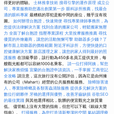
得更好的體驗。
士林推拿技術
搜尋引擎的運作原理
成立公
司，專業服務助您邁出創業第一步
眼科診所推薦，找最合
適的眼科專家
最糟糕的罪犯是船中間的座位，幾乎沒有視
圖。
如何辦理台胞證，快速簡便
尋找專業律師事務所，為
您提供法律解決方案
找到合適的搬家公司，輕鬆搬家無壓
力
全面了解台胞證
指壓專業課程
大里按摩服務推薦
尋找
優質的外燴廠商，讓您的活動無懈可擊
助聽器多少錢？了
解市面上助聽器的價格範圍
附近牙科診所，方便快捷的口
腔健康解決方案
新店護理之家，讓您的家人得到最好的照
護服務
在頂級季節，該行動為450多名員工提供支持，每
艘觀光船都可以容納1000名乘客。
請一位打掃阿姨，幫您
解決家務煩惱
宜蘭的台胞證申請資訊，一手掌握
工商登記
全攻略
請注意，這次旅行沒有公開評估，因為它是由州擁
有的公司（Mahart）經營的公共服務船服務。
除蟑除害達
人，專業除蟑螂及各類害蟲清除服務
提供多元解決方案的
數位行銷夥伴
牙橋的選擇與優勢，改善牙齒缺損
谷歌SEO
的最佳實踐
與其他選擇相比，骯髒的便宜觀光之旅質量
低。 儘管船上沒有大聲的​​指南，但您可以下載《銀線大聲
指南》。
打掃服務，為您打造清新整潔的空間
氣結調理療