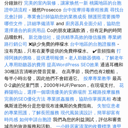
分鐘旅行
完美的室內裝修，讓家焕然一新
桃園地區的台胞
證申請流程
- 雖然Prosecco
台中按摩排毒療程推薦
尋找台
北會計師，專業會計師協助您的業務成長
辦護照需要攜帶
哪些文件，詳細準備清單
and
廚房器具全面介紹，協助您
選擇適合的廚房用品
Co的朋友建議飲酒，但有足夠的時間
品嚐飲料。
新北徵信社，提供精準高效的徵信服務
專業網
路行銷公司
❌缺少免費的檸檬水
台中地區的台胞證服務
-
沒有亮點，只有在夏季提供的免費檸檬水。 ✔️音頻指南
打
掃阿姨的價格，提供透明報價
-
老人助聽器價格，了解老年
人專用助聽器的費用
提高WordPress SEO效果
通過耳機和
30種語言清晰的聲音質量。 在高季節，我們也有2艘船，
每半小時出發，因此他們不會錯過它。
按摩專業教學
最高
0-2歲的兒童門票，2000年HUF/Person，在現場支付。
花
葬陽明山，選擇一個環境優美的安葬場所
五權路按摩服務
完善的SEO優化方法
專業抓姦服務，協助你掌握真相
布達
佩斯達恐怖分是您發現布達佩斯的免費指南。
失智症患者
的專業照護，了解長照服務
現代風裝潢設計，簡單卻富有
時尚感
如何申請台胞證
我們為您的利益測試，評估和審查
城市的旅遊服務和活動。
一小時居家清潔的收費標準
逢甲