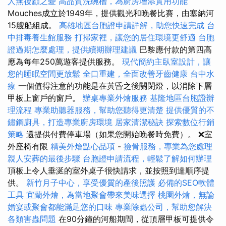
人無後顧之憂
高品質洗碗槽，為廚房增添實用功能
Mouches成立於1949年，提供觀光和晚餐比賽，由塞納河
15艘船組成。
高雄地區台胞證申請詳解，助您快速完成
台
中排毒養生館服務
打掃家裡，讓您的居住環境更舒適
台胞
證過期怎麼處理，提供續期辦理建議
巴黎應付款的第四高
應為每年250萬遊客提供服務。
現代簡約主臥室設計，讓
您的睡眠空間更放鬆
全口重建，全面改善牙齒健康
台中水
療
一個值得注意的功能是在黃昏之後關閉燈，以消除下層
甲板上窗戶的窗戶。
辦桌專業外燴服務
基隆地區台胞證辦
理流程
專業助聽器服務，幫助您聽得更清楚
提供優質的不
鏽鋼廚具，打造專業廚房環境
居家清潔秘訣
探索數位行銷
策略
還提供付費停車場（如果您開始晚餐時免費）。 ❌室
外座椅有限
精美外燴點心品項
-
撿骨服務，專業為您處理
親人安葬的最後步驟
台胞證申請流程，輕鬆了解如何辦理
頂板上令人垂涎的室外桌子很快請求，並按照到達順序提
供。
新竹月子中心，享受優質的產後照護
必備的SEO軟體
工具
宜蘭外燴，為當地聚會帶來美味選擇
桃園外燴，無論
婚宴或聚會都能滿足您的口味
專業除蟲公司，幫助您解決
各類害蟲問題
在90分鐘的河船期間，從頂層甲板可提供令