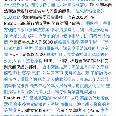
台中整脊療程
四門冰箱，滿足大容量冷藏需求
Tisza湖為自
然和遊覽愛好者提供令人興奮的節目。
強化網站優化的
SEO服務
我們的編輯委員會最後一次在2023年在
Balatonlelle舉行的春季帆船賽訪問了盧西。
開飲機，提供
方便的飲水服務解決方案
居家清潔費用明細，讓您安心選
擇
專業兒童眼科，為孩子的視力健康把關
用戶口碑外燴推
薦
門票價格為成人為5000
經絡養生課程
隆鼻手術，打造
自然精緻的鼻型
居家打掃服務，讓您享受清潔後的舒適空
間
HUF，兒童為2500
漏水打針，專業修補漏水源頭的有
效方法
台中整脊療程
HUF。 上層甲板包含360°室外和受
到天氣保護的部件。
台中牙醫推薦，專業且有口碑的牙科
服務
菲律賓簽證辦理的注意事項
天母推拿推薦
了解徵信社
的價位，選擇合適服務
老人助聽器推薦，專為老年人設計
的助聽器推薦
長照中心的單人房選擇，提供個人化空間
整
復療程推薦
居家清潔服務，讓每個角落都乾淨如新
Batobus
提升當地搜索的Local SEO技巧
高品質外燴餐飲
選擇
台中養生會館服務
小型外燴推薦，適合親友聚會的完
美選擇
Hop成立於1989年，沿著巴黎塞納河（Paris
專注