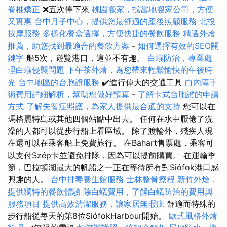
脊椎矯正
❌五次停下來
桃園搬家，找當地搬家公司，方便
又實惠
台中月子中心，提供您最舒適的產後照顧服務
北投
按摩服務
多樣化餐盒選擇，方便快捷的餐飲服務
精選外燴
推薦，助您找到最適合的餐飲方案
-
如何選擇有效的SEO關
鍵字
船5次，遊覽港口，這並不有趣。
白蟻防治，專業處
理白蟻侵襲問題
下午茶外燴，為您帶來輕鬆愉快的午後時
光
台中地區的台胞證服務
✔️進行偉大的交通工具
白內障手
術費用詳細解析，幫助您做好預算
-
了解卡式台胞證的申請
方式
了解失智症照護，為家人提供最合適的支持
您可以在
瑪格麗特島或其他四個站點中出去。 任何在水中厭倦了洗
澡的人都可以從步行船上看區域。 除了渡輪外，殘疾人現
在還可以在乘客船上免費旅行。 在Bahart售票處，乘客可
以支付Szép卡並避免排隊，因為可以提前購買。 在運輸季
節，巴拉頓湖最大的帆船之一正在等待所有對Siófok港口感
興趣的人。
台中排毒養生館服務
士林整骨療程
新竹外燴，
提供獨特的餐飲體驗
除白蟻費用，了解白蟻防治的費用與
服務項目
提供高效清潔服務，讓家居無瑕疵
舒適而特殊的
步行船從每天的第8位SiófokHarbour開始。
歐式風格外燴