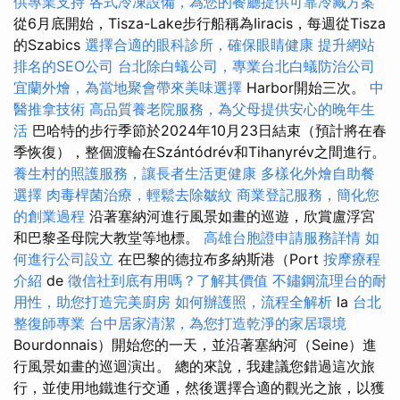
供專業支持
各式冷凍設備，為您的餐廳提供可靠冷藏方案
從6月底開始，Tisza-Lake步行船稱為Iiracis，每週從Tisza
的Szabics
選擇合適的眼科診所，確保眼睛健康
提升網站
排名的SEO公司
台北除白蟻公司，專業台北白蟻防治公司
宜蘭外燴，為當地聚會帶來美味選擇
Harbor開始三次。
中
醫推拿技術
高品質養老院服務，為父母提供安心的晚年生
活
巴哈特的步行季節於2024年10月23日結束（預計將在春
季恢復），整個渡輪在Szántódrév和Tihanyrév之間進行。
養生村的照護服務，讓長者生活更健康
多樣化外燴自助餐
選擇
肉毒桿菌治療，輕鬆去除皺紋
商業登記服務，簡化您
的創業過程
沿著塞納河進行風景如畫的巡遊，欣賞盧浮宮
和巴黎圣母院大教堂等地標。
高雄台胞證申請服務詳情
如
何進行公司設立
在巴黎的德拉布多納斯港（Port
按摩療程
介紹
de
徵信社到底有用嗎？了解其價值
不鏽鋼流理台的耐
用性，助您打造完美廚房
如何辦護照，流程全解析
la
台北
整復師專業
台中居家清潔，為您打造乾淨的家居環境
Bourdonnais）開始您的一天，並沿著塞納河（Seine）進
行風景如畫的巡迴演出。 總的來說，我建議您錯過這次旅
行，並使用地鐵進行交通，然後選擇合適的觀光之旅，以獲