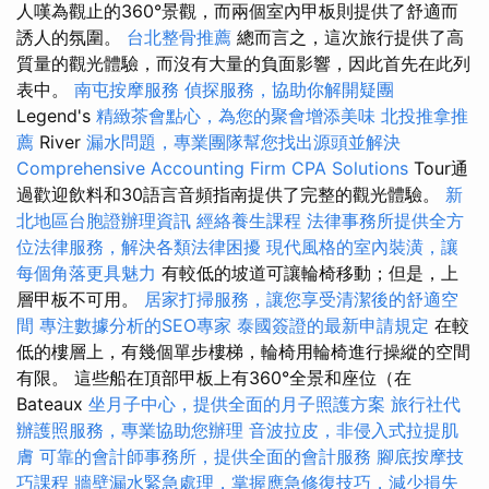
人嘆為觀止的360°景觀，而兩個室內甲板則提供了舒適而
誘人的氛圍。
台北整骨推薦
總而言之，這次旅行提供了高
質量的觀光體驗，而沒有大量的負面影響，因此首先在此列
表中。
南屯按摩服務
偵探服務，協助你解開疑團
Legend's
精緻茶會點心，為您的聚會增添美味
北投推拿推
薦
River
漏水問題，專業團隊幫您找出源頭並解決
Comprehensive Accounting Firm CPA Solutions
Tour通
過歡迎飲料和30語言音頻指南提供了完整的觀光體驗。
新
北地區台胞證辦理資訊
經絡養生課程
法律事務所提供全方
位法律服務，解決各類法律困擾
現代風格的室內裝潢，讓
每個角落更具魅力
有較低的坡道可讓輪椅移動；但是，上
層甲板不可用。
居家打掃服務，讓您享受清潔後的舒適空
間
專注數據分析的SEO專家
泰國簽證的最新申請規定
在較
低的樓層上，有幾個單步樓梯，輪椅用輪椅進行操縱的空間
有限。 這些船在頂部甲板上有360°全景和座位（在
Bateaux
坐月子中心，提供全面的月子照護方案
旅行社代
辦護照服務，專業協助您辦理
音波拉皮，非侵入式拉提肌
膚
可靠的會計師事務所，提供全面的會計服務
腳底按摩技
巧課程
牆壁漏水緊急處理，掌握應急修復技巧，減少損失