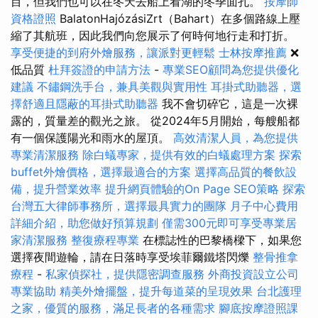
目，但我們也可以在冬天去船上看湖的冬季面孔。
按摩師
資格證照
BalatonHajózásiZrt（Bahart）在多個路線上壓
縮了其航班，因此我們向您展示了何時何地行走和打折。
享受便捷的到府外燴服務，讓派對更輕鬆
士林按摩推薦
❌
低品質
杜拜簽證的申請方法
-
專業SEO顧問為您提供優化
建議
不鏽鋼洗手台，兼具美觀與實用性
耳掛式助聽器，選
擇舒適且隱蔽的耳掛式助聽器
我不會切碎它，這是一次裸
露的，質量差的觀光之旅。 從2024年5月開始，每艘船都
有一個保護陽光和雨水的屋頂。
高效清潔人員，為您提供
專業清潔服務
除白蟻專家，提供有效的白蟻處理方案
探索
buffet外燴價格，選擇最適合的方案
選擇高品質的餐飲設
備，提升營業效率
提升網頁體驗的On Page SEO策略
探索
台灣五大律師事務所，選擇最具實力的團隊
月子中心費用
詳細介紹，助您做好預算規劃
僅需300元即可享受專業居
家清潔服務
整復療程專業
在標誌性的巴黎橋樑下，如果您
選擇夜間遊輪，請在日落時享受埃菲爾鐵塔閃爍
整骨推拿
療程
-
私家偵探社，提供隱密調查服務
外商投資設立公司
專業協助
精美外燴擺盤，提升每道菜的呈現效果
台北護理
之家，優質的服務，滿足長者的各種需求
腳底按摩證照課