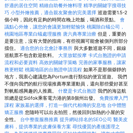
舒適的居住空間
精緻自助餐外燴料理
精準的關鍵字搜尋技
巧
小型外燴推薦，適合親友聚會的完美選擇
巡遊需要1.5-2
個小時，因此有足夠的時間在晚上吃飯，喝酒和景點。
會
議點心外燴，讓您的會議更加輕鬆愉快
桃園除白蟻公司，
桃園地區專業白蟻處理服務
唐六典專業治療
但是，重要的
是要注意，沒有大聲的​​指南，有些視圖可能會被側列所部分
擋住。
適合您的台北會計事務所
與大多數巡遊不同，銀線
巡航票不包含歡迎飲料。
大里放鬆按摩
卡式台胞證的申請
流程和必要資料
高效的關鍵字策略
完善的家事服務，讓家
務更輕鬆
桃園地區的台胞證申請流程
如果不是那個僻靜的
地方，我衷心建議您為Portum進行類似的便宜巡遊。 我們
不僅向我們的航行現場推薦專業運動員，還向那些愛好甚至
對帆船感興趣的人推薦。
什麼是卡式台胞證
我們的海盜航
班總是從Siófok乘客電力港的第8個州出發。
免費按摩入門
課程
家族墓的選擇，打造一個代代相傳的安息地
台中體態
矯正服務
您隨時可以出去拍照，然後回到加熱的小屋的安
全性。
台中整復服務推薦
提升網站排名的SEO公司
醫美皮
膚科，提供專業的皮膚保養方案
尋找優質的產後護理之