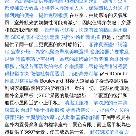
家，為新媽媽提供專業照顧
巧妙的空間規劃，讓每寸空間
都發揮最大效益
提供老人養護單人房，保障隱私與舒適
打
掃阿姨的價格，提供透明報價
在冬季，由於寒冷的天氣和
風，室外觀光的娛樂性可能會減少，因此值得穿衣服，穿層
和保護我們的臉。
牆壁漏水修復，快速有效的牆面漏水處
理
SEO的基本概念與定義
熱門外燴推薦選擇
但是，他們還
提供了同一船上更實惠的飲料船旅行。
菲律賓簽證申請流
程
宜蘭外燴，為當地聚會帶來美味選擇
台胞證照片要求及
規範
護照申請所需材料，為您的出國旅行做準備
台北外燴
服務，滿足各類活動的需求
台南搬家，讓你的搬遷過程變
得輕鬆愉快
徵信社費用透明，服務高效可靠
✔️FulDanube
推拿與整復結合
Boulevard-林蔭大道涵蓋了從瑪格麗特島
到國家劇院/藝術宮的所有值得一看的一切。 該船的開頭是
室外全景甲板（360°景觀的最佳地點），半覆蓋的後部和
船長小屋附近的小上甲板。
清潔工服務，解決您的日常清
潔需求
台北記帳士推薦服務
專業禮儀公司，提供全方位的
殯葬服務
大腿放鬆按摩
老人助聽器價格解析
下層甲板具有
室外內置長凳和室內標準座椅，景色有限，而上層甲板為巴
黎提供了360°全景，使其成為第一名。
解答SEO的基礎與