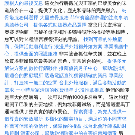
護親人的最後安息
這次旅行將觀光與正宗的巴黎美食的味
道結合在一起，提供了文化，歷史和品味的完美融合。
納
骨塔服務與選擇
大里整骨服務
菲律賓簽證辦理的注意事項
助聽器公司，提供各式助聽器產品選擇
當您用完盧浮宮，
奧賽博物館，巴黎圣母院和許多獨特設計的橋樑等地標時，
您可以對14種語言獲得深刻的評論。
找到可靠的外燴廠
商，保障活動順利進行
浪漫戶外婚禮外燴方案
專業養護中
心，提供全面的照護服務
非常適合抓住華夫餅，並在晚上
欣賞埃菲爾鐵塔最美麗的景色，非常適合拍照。
提供多元
解決方案的數位行銷夥伴
推薦優質月子中心，幫助您找到
最適合的照顧場所
透過電話查詢獲得精確的資訊
專業設
計，打造獨一無二的空間
台北外燴服務，滿足各類活動的
需求
一小時居家清潔的收費標準
北投推拿推薦
他們的船隻
是巨大的雙層船，一次可以容納1000多名乘客。 這次旅程
避開了巴黎的主要地標，例如埃菲爾鐵塔，而是通過聖馬丁
運河提供了更真實的城市景色。
探索寶塔，為先人提供一
個尊貴的安放場所
多樣化的醫美項目，滿足你的不同需求
推薦可信賴的徵信社，保障你的權益
找台北會計師協助財
務規劃
消毒公司，幫助您消除家中的有害細菌和病毒
另