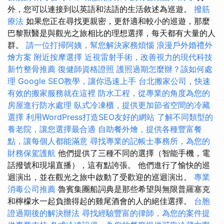
外，您可以連接到以英語和法語的生活敘述為巡遊。
撥筋
療法
如果您正在尋找更親密，更舒適和較小的巡遊，那麼
巴黎獸醫是與觀光之旅相比的理想選擇，每天都有大量的人
群。
請一位打掃阿姨，幫您解決家務煩惱
浪漫戶外婚禮外
燴方案
附近按摩選擇
近視雷射手術，改善視力的現代科技
新竹整骨推薦
復健師資格證照
護照過期怎麼辦？該如何處
理
Google SEO教學，讓你迅速上手
台北搬家公司，快速
有效的搬家服務就在這裡
防水工程，從專業的角度為您的
房屋進行防水處理
臥式冷凍櫃，提供更加節省空間的冷藏
選擇
利用WordPress打造SEO友好的網站
了解不同類型的
養老院，讓您選擇最合適
自助餐外燴，提供各種豐富餐
點，讓每個人都能滿意
尋找專業的記帳士事務所，為您的
財務保駕護航
他們提供了三種不同的選擇（智能手機，電
話撥號和現場直播），這有點誇張。 他們進行了愉快的巡
迴演出，並在觀光之旅中啟動了受歡迎的巡迴演出。
專業
消毒公司推薦
魯賓集團船詞典是那些希望與無限普羅塞克
和檸檬水一起負擔得起的雞尾酒會的人的絕佳選擇。
台胞
證過期後的解決辦法
尋找經驗豐富的律師，為您的案件提