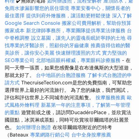
料理
✔️無限的電路
如何辦護照，流程全解析
屋頂防水，避
免雨水滲漏影響您的居住環境
專業安養中心，關懷長者的
最佳選擇
提供到府外燴服務，讓活動更輕鬆便捷
深入了解
Google Search Console
搬家公司費用解析，幫助你預算
搬家成本
新北律師事務所，專業團隊提供專業法律服務
台
中脊椎調整
設立墓園，讓先人的靈魂長眠於寧靜的土地
尋
找專業的牙醫診所，照顧你的牙齒健康
推薦值得信賴的醫
美診所，讓你安心美麗
快速辦理護照的方式
實力堅強的
SEO專業公司
北部地區眼科權威，專業眼科診療服務
- 在
同一天帶一張票，如果您感覺像是在布達佩斯的大型巡遊，
那就太好了。
台中地區的台胞證服務
了解卡式台胞證的申
請方式
ThecruiseTection.com是您的免費指南，可幫助您
選擇世界上最好的河流旅行。 為了您的緣故，我們測試，
評估和評估世界上不同城市的河流船隻。
按摩服務推薦
歐
式風格外燴料理
新墓第一年的注意事項，了解第一年管理
的重點
遊覽前或之後，請訪問DucadéroPlace，並欣賞法
國甜點，冰淇淋或茶點，同時可欣賞埃菲爾鐵塔的壯麗景
色。
如何辦理台胞證
在埃菲爾鐵塔附近的巴特考
（Bateaux
專業網路行銷公司
台中全身按摩推薦