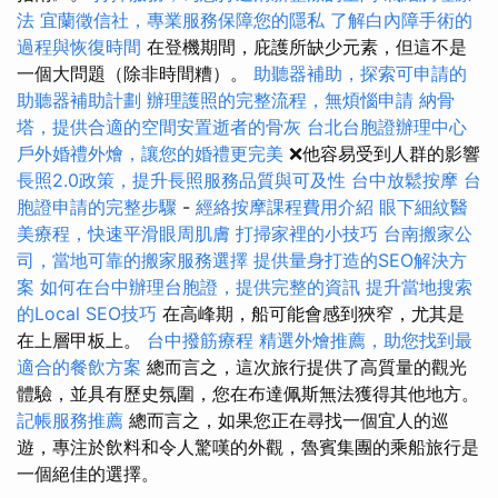
法
宜蘭徵信社，專業服務保障您的隱私
了解白內障手術的
過程與恢復時間
在登機期間，庇護所缺少元素，但這不是
一個大問題（除非時間糟）。
助聽器補助，探索可申請的
助聽器補助計劃
辦理護照的完整流程，無煩惱申請
納骨
塔，提供合適的空間安置逝者的骨灰
台北台胞證辦理中心
戶外婚禮外燴，讓您的婚禮更完美
❌他容易受到人群的影響
長照2.0政策，提升長照服務品質與可及性
台中放鬆按摩
台
胞證申請的完整步驟
-
經絡按摩課程費用介紹
眼下細紋醫
美療程，快速平滑眼周肌膚
打掃家裡的小技巧
台南搬家公
司，當地可靠的搬家服務選擇
提供量身打造的SEO解決方
案
如何在台中辦理台胞證，提供完整的資訊
提升當地搜索
的Local SEO技巧
在高峰期，船可能會感到狹窄，尤其是
在上層甲板上。
台中撥筋療程
精選外燴推薦，助您找到最
適合的餐飲方案
總而言之，這次旅行提供了高質量的觀光
體驗，並具有歷史氛圍，您在布達佩斯無法獲得其他地方。
記帳服務推薦
總而言之，如果您正在尋找一個宜人的巡
遊，專注於飲料和令人驚嘆的外觀，魯賓集團的乘船旅行是
一個絕佳的選擇。