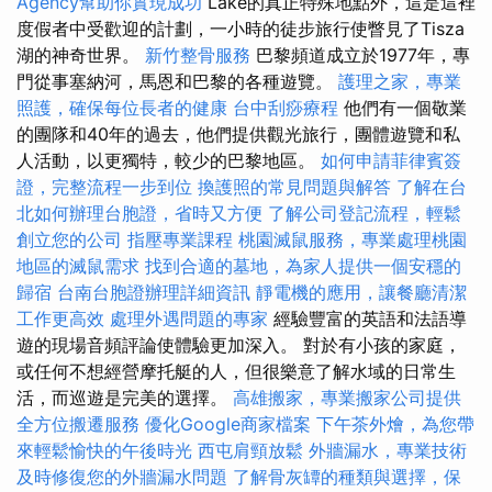
Agency幫助你實現成功
Lake的真正特殊地點外，這是這裡
度假者中受歡迎的計劃，一小時的徒步旅行使瞥見了Tisza
湖的神奇世界。
新竹整骨服務
巴黎頻道成立於1977年，專
門從事塞納河，馬恩和巴黎的各種遊覽。
護理之家，專業
照護，確保每位長者的健康
台中刮痧療程
他們有一個敬業
的團隊和40年的過去，他們提供觀光旅行，團體遊覽和私
人活動，以更獨特，較少的巴黎地區。
如何申請菲律賓簽
證，完整流程一步到位
換護照的常見問題與解答
了解在台
北如何辦理台胞證，省時又方便
了解公司登記流程，輕鬆
創立您的公司
指壓專業課程
桃園滅鼠服務，專業處理桃園
地區的滅鼠需求
找到合適的墓地，為家人提供一個安穩的
歸宿
台南台胞證辦理詳細資訊
靜電機的應用，讓餐廳清潔
工作更高效
處理外遇問題的專家
經驗豐富的英語和法語導
遊的現場音頻評論使體驗更加深入。 對於有小孩的家庭，
或任何不想經營摩托艇的人，但很樂意了解水域的日常生
活，而巡遊是完美的選擇。
高雄搬家，專業搬家公司提供
全方位搬遷服務
優化Google商家檔案
下午茶外燴，為您帶
來輕鬆愉快的午後時光
西屯肩頸放鬆
外牆漏水，專業技術
及時修復您的外牆漏水問題
了解骨灰罈的種類與選擇，保