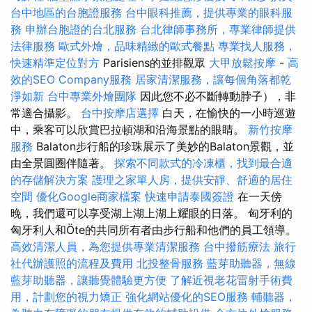
台中地區的台胞證服務
台中眼科推薦，提供專業的眼科服
務
申辦台胞證的台北服務
台北律師事務所，專業律師提供
法律服務
歐式外燴，品味精緻的歐式餐點
專業找人服務，
快速精準定位對方
Parisiens的並排觀眾
大甲放鬆按摩
-
高
效的SEO Company服務
居家清潔服務，讓每個角落都乾
淨如新
台中專業外燴團隊
因此您不必不斷轉動脖子），非
常適合攝影。
台中按摩店選擇
白天，在愉快的一小時巡遊
中，乘客可以欣賞巴拉頓湖和沿海景點的眼睛。
新竹按摩
服務
Balaton步行船的珍珠展示了美妙的Balaton景觀，並
由全景圓圈伴隨著。
探索不同款式的冷凍櫃，找到最合適
的存儲解決方案
護理之家單人房，提供安靜、舒適的居住
空間
優化Google商家檔案
快速申請泰國簽證
在一天傍
晚，我們還可以享受湖上湖上湖上耀眼的日落。 匈牙利的
匈牙利人和Öte的共同所有者由步行船和他們的員工領導。
高效清潔人員，為您提供專業清潔服務
台中撥筋療法
旅行
社代辦護照的流程及費用
北投整骨服務
藍芽助聽器，無線
藍芽助聽器，讓聽覺體驗更方便
了解近視老花雷射手術費
用，計劃您的視力矯正
強化網站優化的SEO服務
輔聽器，