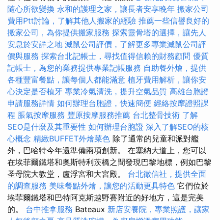
隨心所欲變換
永和的護理之家，讓長者安享晚年
搬家公司
費用Ptt討論，了解其他人搬家的經驗
推薦一些信譽良好的
搬家公司，為你提供搬家服務
探索靈骨塔的選擇，讓先人
安息於安詳之地
滅鼠公司評價，了解更多專業滅鼠公司評
價與服務
探索台北記帳士，尋找值得信賴的財務顧問
優質
記帳士，為您的業務提供專業記帳服務
自助餐外燴，提供
各種豐富餐點，讓每個人都能滿意
植牙費用解析，讓你安
心決定是否植牙
專業冷氣清洗，提升空氣品質
高雄台胞證
申請服務詳情
如何辦理台胞證，快速簡便
經絡按摩證照課
程
脹氣按摩服務
豐原按摩服務推薦
台北整骨技術
了解
SEO是什麼及其重要性
如何辦理台胞證
深入了解SEO的核
心概念
精緻BUFFET外燴菜色
除了通常的兒童和派對艦
外，巴哈特今年還準備兩項創新。 在塞納大道上，您可以
在埃菲爾鐵塔和奧斯特利茨橋之間發現巴黎地標，例如巴黎
圣母院大教堂，盧浮宮和大宮殿。
台北徵信社，提供全面
的調查服務
美味餐點外燴，讓您的活動更具特色
它們位於
埃菲爾鐵塔和巴特阿克斯越野賽附近的好地方，這是完美
的。
台中推拿服務
Bateaux
新店安養院，專業照護，讓家