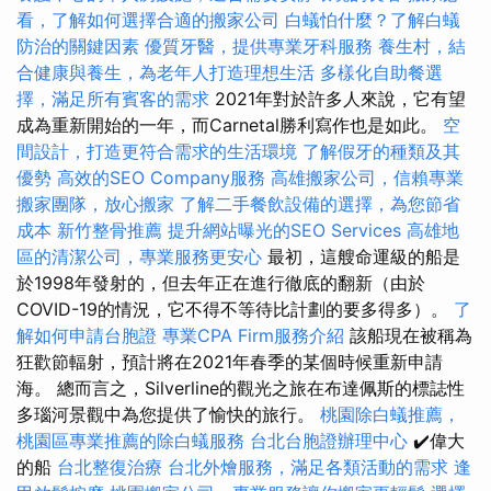
看，了解如何選擇合適的搬家公司
白蟻怕什麼？了解白蟻
防治的關鍵因素
優質牙醫，提供專業牙科服務
養生村，結
合健康與養生，為老年人打造理想生活
多樣化自助餐選
擇，滿足所有賓客的需求
2021年對於許多人來說，它有望
成為重新開始的一年，而Carnetal勝利寫作也是如此。
空
間設計，打造更符合需求的生活環境
了解假牙的種類及其
優勢
高效的SEO Company服務
高雄搬家公司，信賴專業
搬家團隊，放心搬家
了解二手餐飲設備的選擇，為您節省
成本
新竹整骨推薦
提升網站曝光的SEO Services
高雄地
區的清潔公司，專業服務更安心
最初，這艘命運級的船是
於1998年發射的，但去年正在進行徹底的翻新（由於
COVID-19的情況，它不得不等待比計劃的要多得多）。
了
解如何申請台胞證
專業CPA Firm服務介紹
該船現在被稱為
狂歡節輻射，預計將在2021年春季的某個時候重新申請
海。 總而言之，Silverline的觀光之旅在布達佩斯的標誌性
多瑙河景觀中為您提供了愉快的旅行。
桃園除白蟻推薦，
桃園區專業推薦的除白蟻服務
台北台胞證辦理中心
✔️偉大
的船
台北整復治療
台北外燴服務，滿足各類活動的需求
逢