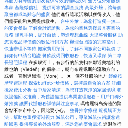
為聽力有障礙的朋友提供有效的輔助設備
全方位外燴服務
專家
基隆徵信社，提供可靠的調查服務
高級外燴，讓每個
聚會都成為難忘的盛宴
他們進行這項活動以獲得收入，他
們需要能夠免費提供救生。
台中外燴，為您打造獨一無二
的宴會餐點
了解會計師證照，為您的業務選擇最具專業的
服務
隆乳手術，提升自信，塑造理想曲線
大里整骨服務
助
您實現品牌價值的數位行銷方案
辦理台胞證的完整指引，
快速辦理不等待
搬家費用預算，了解不同搬家公司報價
了
解如何申請台胞證
餐飲設備回收服務，快速又環保
第二專
長證照課程
在多瑙河上，有步行的船隻扣在鄰近奧地利的
維也納（Viedeň）的價格上，朝向布達佩斯的流動方向，
或者一直到達黑海（More）。 ❌一個不舒服的地方
經絡按
摩學習課程
探索buffet外燴價格，選擇最適合的方案
詳細
搬家費用分析
台中居家清潔，為您打造乾淨的家居環境
餐
飲設備回收推薦，為舊設備提供專業處理服務
-
用戶口碑外
燴推薦
護照代辦服務詳情與注意事項
瑪格麗特島旁邊的聚
會點不在市中心，因此要小心。
整骨推拿療程
近視矯正方
法，幫助您重獲清晰視力
滅鼠公司，專業滅鼠技術讓您遠
離鼠患
提供專業的外燴服務，滿足您的宴會需求
巡迴旅行