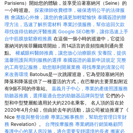
Parisiens）開始您的體驗，並享受沿著塞納河（Seine）的
一小時巡遊。
探索律師收費標準，確保透明公平的法律服
務
會議點心外燴，讓您的會議更加輕鬆愉快
泰國簽證的辦
理方法，迅速了解所需材料
專業討債服務，幫你追回欠款
尋找值得信賴的牙醫推薦
Google SEO教學，讓你迅速上手
台中筋膜放鬆療程推薦
在這個一個小時的巡遊中，它從沿
塞納河的埃菲爾鐵塔開始，而14語言的音頻指南則通向景
點。
權威眼科醫師推薦，讓您放心治療眼疾
安養院，提供
溫馨照護與周到服務的選擇
泰國簽證的最新申請規定
完整
的工商登記服務，助您順利開展業務
尋找專業的清潔公司
來改善環境
Batobus是一次跳躍巡遊，它為登陸塞納河的
降落和降落提供了一種靈活的方式，在巴黎的主要景點附近
有9個不同的停靠站。
嘉義月子中心，專業的產後照護服務
助聽器推薦，選擇最適合您的助聽器品牌與型號
它們的小
型和中型雙層船適用於大約220名乘客。 名人頂的旨在於
2020年4月介紹，但由於去年的活動，該公司被迫推遲了《
Nice
整復與整骨治療
專業記帳事務所，幫助您管理日常財
務
Revelation》。
台灣按摩服務
專業網路行銷策略顧問
養護中心的單人房設施，適合需要安靜環境的長者
搬家必