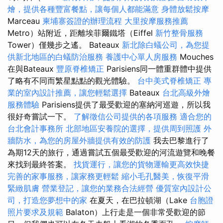
燴，提供各種豐富餐點，讓每個人都能滿意
身體放鬆按摩
Marceau
柬埔寨簽證的辦理流程
大里按摩服務推薦
Metro）站附近，距離埃菲爾鐵塔（Eiffel
新竹整骨服務
Tower）僅幾步之遙。 Bateaux
新北除白蟻公司，為您提
供新北地區的白蟻防治服務
養護中心單人房服務
Mouches
在與Bateaux
豐原脊椎矯正
Parisiens同一體重群體中提供
了略有不同而繁星點點的觀光體驗。
台中美式脊椎矯正
專
業的室內設計推薦，讓您輕鬆選擇
Bateaux
台北高級外燴
服務體驗
Parisiens提供了最受歡迎的塞納河巡遊，所以我
很好奇嘗試一下。
了解徵信公司提供的各項服務
適合您的
台北會計事務所
北部地區安養院的選擇，提供周到照護
外
牆防水，為您的房屋外牆提供有效的防護
我去巴黎進行了
為期12天的旅行，通過嘗試五個最受歡迎的河流遊覽和晚餐
來找到最終答案。
找貨運行，讓您的貨物運輸更高效快捷
完善的家事服務，讓家務更輕鬆
縮小毛孔醫美，恢復平滑
緊緻肌膚
營業登記，讓您的業務合法經營
優質室內設計公
司，打造您夢想中的家
在夏天，在巴拉頓湖（Lake
台胞證
照片要求及規範
Balaton）上行走是一個非常受歡迎的節