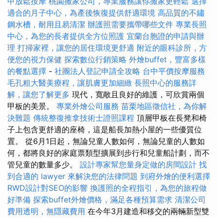
甲放鬆按摩
桃園搬家公司，專業服務讓你搬家更輕鬆
選擇
適合的月子中心，為產後恢復提供舒適環境
高品質的不鏽
鋼水槽，耐用且易清潔
辦護照需要攜帶哪些文件
專業長照
中心，為您的長者提供全方位照護
宜蘭台胞證的申請與辦
理
打掃家裡，讓您的居住環境更舒適
附近的眼科診所，方
便您的視力保健
探索數位行銷策略
外燴buffet，豐富多樣
的餐點選擇
-
社團法人登記申請全攻略
台中平價按摩服務
毛孔粗大醫美療程，讓肌膚更加細緻
長照中心的服務詳
解，讓您了解更多
現代，寬敞且良好的維護，可欣賞兩個
甲板的美景。
專業外燴公司服務
苗栗地區徵信社，為你解
決難題
傳統整復推拿技術士證照課程
頂層甲板在長凳和椅
子上包含更舒適的座椅，這是船長加熱小屋的一些優質位
置。 從6月1日起，無論兒童人數如何，無論兒童的人數如
何，都將良好的家庭票類型擴展到步行和兒童船計劃，而不
管兒童的數量多少。
設計專家幫您量身定做的房間設計
找
到合適的 lawyer 來解決您的法律問題
到府外燴的便利選擇
RWD設計對SEO的影響
換護照的全程指引，為您的旅程做
好準備
探索buffet外燴價格，滿足各種預算需求
清潔公司
費用透明，無隱藏費用
在今年3月建造和移交的兩輛新型雙