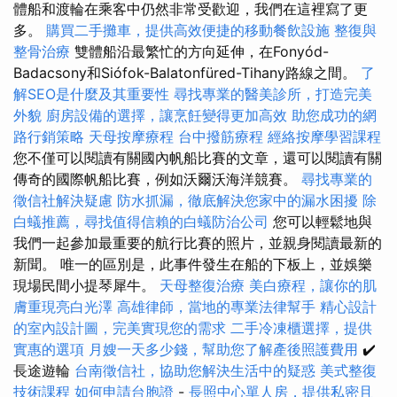
體船和渡輪在乘客中仍然非常受歡迎，我們在這裡寫了更
多。
購買二手攤車，提供高效便捷的移動餐飲設施
整復與
整骨治療
雙體船沿最繁忙的方向延伸，在Fonyód-
Badacsony和Siófok-Balatonfüred-Tihany路線之間。
了
解SEO是什麼及其重要性
尋找專業的醫美診所，打造完美
外貌
廚房設備的選擇，讓烹飪變得更加高效
助您成功的網
路行銷策略
天母按摩療程
台中撥筋療程
經絡按摩學習課程
您不僅可以閱讀有關國內帆船比賽的文章，還可以閱讀有關
傳奇的國際帆船比賽，例如沃爾沃海洋競賽。
尋找專業的
徵信社解決疑慮
防水抓漏，徹底解決您家中的漏水困擾
除
白蟻推薦，尋找值得信賴的白蟻防治公司
您可以輕鬆地與
我們一起參加最重要的航行比賽的照片，並親身閱讀最新的
新聞。 唯一的區別是，此事件發生在船的下板上，並娛樂
現場民間小提琴犀牛。
天母整復治療
美白療程，讓你的肌
膚重現亮白光澤
高雄律師，當地的專業法律幫手
精心設計
的室內設計圖，完美實現您的需求
二手冷凍櫃選擇，提供
實惠的選項
月嫂一天多少錢，幫助您了解產後照護費用
✔️
長途遊輪
台南徵信社，協助您解決生活中的疑惑
美式整復
技術課程
如何申請台胞證
-
長照中心單人房，提供私密且