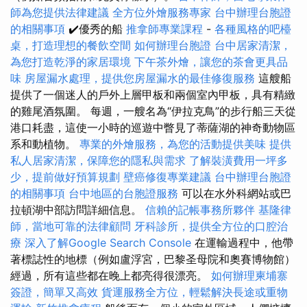
師為您提供法律建議
全方位外燴服務專家
台中辦理台胞證
的相關事項
✔️優秀的船
推拿師專業課程
-
各種風格的吧檯
桌，打造理想的餐飲空間
如何辦理台胞證
台中居家清潔，
為您打造乾淨的家居環境
下午茶外燴，讓您的茶會更具品
味
房屋漏水處理，提供您房屋漏水的最佳修復服務
這艘船
提供了一個迷人的戶外上層甲板和兩個室內甲板，具有精緻
的雞尾酒氛圍。 每週，一艘名為“伊拉克鳥”的步行船三天從
港口耗盡，這使一小時的巡遊中瞥見了蒂薩湖的神奇動物區
系和動植物。
專業的外燴服務，為您的活動提供美味
提供
私人居家清潔，保障您的隱私與需求
了解裝潢費用一坪多
少，提前做好預算規劃
壁癌修復專業建議
台中辦理台胞證
的相關事項
台中地區的台胞證服務
可以在水外科網站或巴
拉頓湖中部訪問詳細信息。
信賴的記帳事務所夥伴
基隆律
師，當地可靠的法律顧問
牙科診所，提供全方位的口腔治
療
深入了解Google Search Console
在運輸過程中，他帶
著標誌性的地標（例如盧浮宮，巴黎圣母院和奧賽博物館）
經過，所有這些都在晚上都亮得很漂亮。
如何辦理柬埔寨
簽證，簡單又高效
貨運服務全方位，輕鬆解決長途或重物