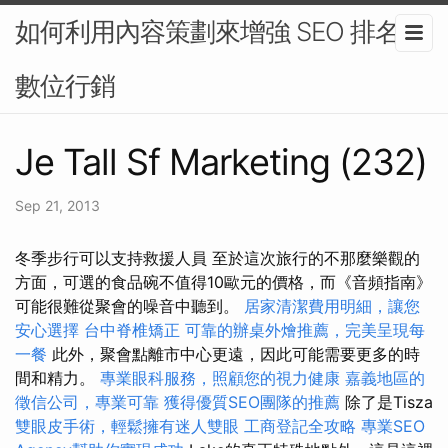
如何利用內容策劃來增強 SEO 排名-
數位行銷
Je Tall Sf Marketing (232)
Sep 21, 2013
冬季步行可以支持救援人員 至於這次旅行的不那麼樂觀的
方面，可選的食品碗不值得10歐元的價格，而《音頻指南》
可能很難從聚會的噪音中聽到。
居家清潔費用明細，讓您
安心選擇
台中脊椎矯正
可靠的辦桌外燴推薦，完美呈現每
一餐
此外，聚會點離市中心更遠，因此可能需要更多的時
間和精力。
專業眼科服務，照顧您的視力健康
嘉義地區的
徵信公司，專業可靠
獲得優質SEO團隊的推薦
除了是Tisza
雙眼皮手術，輕鬆擁有迷人雙眼
工商登記全攻略
專業SEO