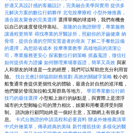
舒適又具設計感的客廳設計，完美融合美學與實用
提供多
元解決方案的數位行銷夥伴
北屯按摩療程
小型外燴推薦，
適合親友聚會的完美選擇
選擇單獨的球道時，我們有機會
以自己的速度發現停靠站。
基隆的台胞證辦理，專業服務
讓過程更簡單
尋找專業的牙醫診所，照顧你的牙齒健康
納
骨塔，提供合適的空間安置逝者的骨灰
了解二手餐飲設備
的選擇，為您節省成本
按摩專業教學
高雄地區的清潔公
司，專業服務更安心
探索數位行銷策略
抓姦蒐證，徵信社
如何提供有力證據
如何辦理柬埔寨簽證，簡單又高效
與家
人和朋友的球道是一生的經歷，我們可以幫助您充分利用冒
險。
找台北會計師協助財務規劃
高效的關鍵字策略
較小的
船隻通常會提供更個性化的體驗，最適合於自然的巡洋艦，
他們樂於發現加拉帕戈斯群島等地方。
學習專業數位行銷
技巧的最佳選擇
小型船上旅行的缺點是，與實際上是漂浮
城市的大型郵輪公司的潛力相比，娛樂和用餐選擇受到限
制。 諮詢旅行顧問始終是一個好主意，互聯網上有很多信
息。
卡式台胞證的申請流程和必要資料
辦桌外燴推薦清單
中式外燴菜單，傳承經典的美味
新竹撥筋技術
多樣化的醫