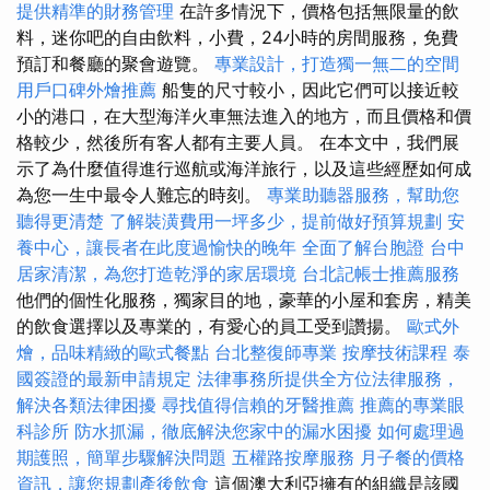
提供精準的財務管理
在許多情況下，價格包括無限量的飲
料，迷你吧的自由飲料，小費，24小時的房間服務，免費
預訂和餐廳的聚會遊覽。
專業設計，打造獨一無二的空間
用戶口碑外燴推薦
船隻的尺寸較小，因此它們可以接近較
小的港口，在大型海洋火車無法進入的地方，而且價格和價
格較少，然後所有客人都有主要人員。 在本文中，我們展
示了為什麼值得進行巡航或海洋旅行，以及這些經歷如何成
為您一生中最令人難忘的時刻。
專業助聽器服務，幫助您
聽得更清楚
了解裝潢費用一坪多少，提前做好預算規劃
安
養中心，讓長者在此度過愉快的晚年
全面了解台胞證
台中
居家清潔，為您打造乾淨的家居環境
台北記帳士推薦服務
他們的個性化服務，獨家目的地，豪華的小屋和套房，精美
的飲食選擇以及專業的，有愛心的員工受到讚揚。
歐式外
燴，品味精緻的歐式餐點
台北整復師專業
按摩技術課程
泰
國簽證的最新申請規定
法律事務所提供全方位法律服務，
解決各類法律困擾
尋找值得信賴的牙醫推薦
推薦的專業眼
科診所
防水抓漏，徹底解決您家中的漏水困擾
如何處理過
期護照，簡單步驟解決問題
五權路按摩服務
月子餐的價格
資訊，讓您規劃產後飲食
這個澳大利亞擁有的組織是該國