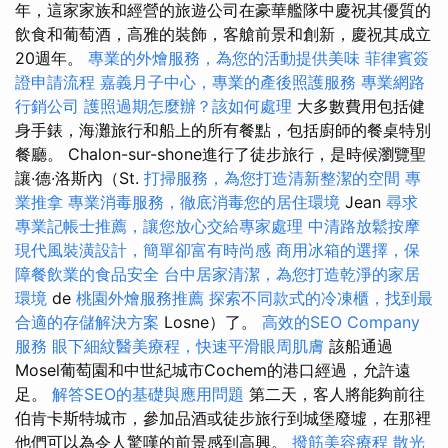
年，這家家族和經營的旅遊公司在豪華艦隊中慶祝其優質的
飲食和葡萄酒，高雅的裝飾，客艙前景和創新，慶祝其成立
20週年。
專業的外燴服務，為您的活動提供美味
菲律賓簽
證申請流程
嘉義月子中心，專業的產後照護服務
專業網路
行銷公司
護照過期怎麼辦？該如何處理
大多數費用包括健
身手錶，海灘旅行和船上的所有餐點，包括廚師的餐桌特別
餐廳。 Chalon-sur-shone進行了徒步旅行，是時候瀏覽聖
讓·德·洛斯內（St.
打掃服務，為您打造清新整潔的空間
專
業推拿
專業消毒服務，徹底消毒您的居住環境
Jean
尋求
專業記帳士推薦，讓您放心交給專家處理
中清路放鬆按摩
現代風裝潢設計，簡單卻富有時尚感
商用冰箱的選擇，保
障餐飲業的食品安全
台中居家清潔，為您打造乾淨的家居
環境
de
桃園外燴服務推薦
探索不同款式的冷凍櫃，找到最
合適的存儲解決方案
Losne）了。
高效的SEO Company
服務
眼下細紋醫美療程，快速平滑眼周肌膚
該船通過
Mosel葡萄園和中世紀城市Cochem的港口經過，允許遠
足。
解答SEO的基礎與應用問題
第二天，客人將能夠前往
伯肯卡斯特城市，參加品酒或徒步旅行到城堡廢墟，在那裡
他們可以為令人驚嘆的前景感到高興。
撥筋美容療程
散光