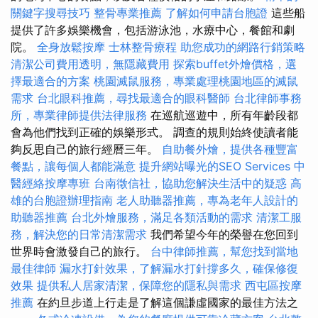
關鍵字搜尋技巧
整骨專業推薦
了解如何申請台胞證
這些船
提供了許多娛樂機會，包括游泳池，水療中心，餐館和劇
院。
全身放鬆按摩
士林整骨療程
助您成功的網路行銷策略
清潔公司費用透明，無隱藏費用
探索buffet外燴價格，選
擇最適合的方案
桃園滅鼠服務，專業處理桃園地區的滅鼠
需求
台北眼科推薦，尋找最適合的眼科醫師
台北律師事務
所，專業律師提供法律服務
在巡航巡遊中，所有年齡段都
會為他們找到正確的娛樂形式。 調查的規則始終使讀者能
夠反思自己的旅行經曆三年。
自助餐外燴，提供各種豐富
餐點，讓每個人都能滿意
提升網站曝光的SEO Services
中
醫經絡按摩專班
台南徵信社，協助您解決生活中的疑惑
高
雄的台胞證辦理指南
老人助聽器推薦，專為老年人設計的
助聽器推薦
台北外燴服務，滿足各類活動的需求
清潔工服
務，解決您的日常清潔需求
我們希望今年的榮譽在您回到
世界時會激發自己的旅行。
台中律師推薦，幫您找到當地
最佳律師
漏水打針效果，了解漏水打針撐多久，確保修復
效果
提供私人居家清潔，保障您的隱私與需求
西屯區按摩
推薦
在約旦步道上行走是了解這個謙虛國家的最佳方法之