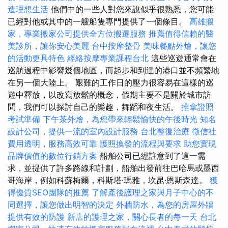
造理想生活
他們中的一些人對您來說似乎很熟悉，您可能
已經對他或其中的一艘船隻專門提供了一個條目。
高雄搬
家，專業搬家公司提供全方位搬遷服務
推薦值得信賴的醫
美診所，讓你安心美麗
台中按摩整骨
美味餐點外燴，讓您
的活動更具特色
經絡按摩專業課程台北
這些巡遊通常會在
巡航過程中影響幾個地區，而起步和到達的港口並不頻繁地
在另一個大陸上。 艱難的工作日的壓力很容易在這樣的巡
遊中釋放，以改寫放鬆的概念，假期主要不是關於城市訪
問，我們可以探討自己的樂趣，舞蹈和夜生活。
推拿證照
考試準備
下午茶外燴，為您帶來輕鬆愉快的午後時光
知名
設計公司，提供一流的室內設計服務
台北整復治療
徵信社
費用透明，服務高效可靠
護照換發的流程與要求
助您實現
品牌價值的數位行銷方案
船舶公司已經註意到了這一需
求，並提供了許多路線和計劃，船舶出發前往巴哈馬或墨西
哥海岸，例如科蘇梅爾，科斯塔·瑪雅，坎昆·恩斯森達。
獲
得優質SEO團隊的推薦
了解產後護理之家與月子中心的不
同選擇，讓您做出明智的決定
外牆防水，為您的房屋外牆
提供有效的防護
新店的護理之家，關心長者的每一天
台北