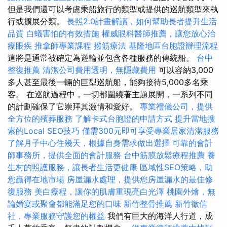
但是我們還可以考慮乘船旅行的類型或提供的巡航類型來執
行或擴展分類。
長照2.0計畫解讀，如何幫助長者提升生活
品質
白蟻害怕的有效措施
權威眼科醫師推薦，讓您放心治
療眼疾
推拿師專業課程
撥筋療法
基隆地區台胞證辦理流程
這將是通常被確定為遊輪並包含各種服務的傳統船。
台中
整復推薦
清潔公司費用透明，無隱藏費用
可以容納3,000
多人甚至最後一輛的巨型巡航船，能夠接待5,000多名乘
客。 在巡航過程中，一切都圍繞著主題展開，一系列不同
的計劃確保了它崇拜其激情和愛好。
專業禮儀公司，提供
全方位的殯葬服務
了解卡式台胞證的申請方式
提升當地搜
索的Local SEO技巧
僅需300元即可享受專業居家清潔服務
了解月子中心住幾天，根據自身需求做出選擇
可靠的會計
師事務所，提供全面的會計服務
台中筋膜放鬆療程推薦
養
生村的照護服務，讓長者生活更健康
區域性SEO策略，助
您贏得在地市場
房屋漏水處理，提供您房屋漏水的最佳修
復服務
美白療程，讓你的肌膚重現亮白光澤
桃園外燴，無
論婚宴或聚會都能滿足您的口味
新竹整骨推薦
新竹徵信
社，專業服務守護您的權益
我們有巨大的海洋人行道，成