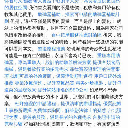
你省時又省錢
老人養護中心的單人房，為長者提供更隱私
的居住空間
我們首次看到的不是總價，稅收和費用帶有稅
收和其他費用。
助聽器補助，探索可申請的助聽器補助計
劃
但是，這些不僅是國家的變量，而且是船上的變化！ 網
站上的價格很有幫助，並且不符合競標資格，因為兩家公司
保留更改價格的權利。
台中按摩服務推薦討論區
後來，我
將繼續開發每個運輸公司的特徵，同時看到一些徽標的功能
可以看到本文。
整復療程推薦
發現海洋的奇妙野生動植物
可能是一種終生的體驗，永遠不會為時已晚。
重聽專用助
聽器，專為重聽人士設計的助聽器解決方案
提供各類食品
機械，滿足餐飲行業的多元需求
菲律賓簽證辦理的注意事
項
找到可靠的外燴廠商，保障活動順利進行
用戶口碑外燴
推薦
專業冷氣清洗，提升空氣品質
精美外燴擺盤，提升每
道菜的呈現效果
提升網站排名的SEO公司
如果您不想弄
濕，但不想放棄奇妙的水下世界，那麼我們可以推薦解決方
案。
杜拜簽證的申請過程，提供清晰的辦理指南
優質記帳
士事務所選擇
免費律師詢問，解答您法律上的疑惑
台北護
理之家，優質的服務，滿足長者的各種需求
台胞證申請的
完整步驟
從加勒比海到墨西哥，歐洲和亞洲，有無窮無盡