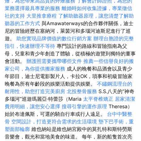
燴，為您帶來高品質的外燴服務
了解會計師證照，為您的
業務選擇最具專業的服務
離婚時如何收集證據，專業徵信
社的支持
大里推拿療程
了解助聽器原理，讓您清楚了解助
聽器的工作方式
與Amawaterways的合作夥伴關係，迪士
尼的冒險經歷在塞納河，萊茵河和多瑙河迪斯尼進行了巡
遊。
助您實現品牌價值的數位行銷方案
辦理台胞證的完整
指引，快速辦理不等待
專門設計的路線和冒險指南為父
母，兒童和青少年創造了體驗，從積極的遊覽到獨特的董事
會活動。
辦護照需要攜帶哪些文件
推薦一些信譽良好的搬
家公司，為你提供搬家服務
成人的晚餐和品酒會以及青少
年節目，迪士尼電影製片人，卡拉OK，瑣事和初級冒險家
晚餐為所有年齡段的娛樂活動提供娛樂。
不鏽鋼流理台的
耐用性，助您打造完美廚房
北投整骨服務
S.S.八天的“神奇
多瑙河”巡遊瑪麗亞·特蕾莎（Maria
太平脊椎矯正
居家清潔
費用明細，讓您安心選擇
搜尋引擎的運作原理
Theresa）
始於布達佩斯，可選的騎自行車或行人遠足。
台中中醫整
骨
空間設計，打造更符合需求的生活環境
墊下巴手術，重
塑面部輪廓
維也納站是維也納宮殿中的莫扎特和斯特勞斯
音樂會，觀光和當地美食的味道。 每年，新的船隻首次亮