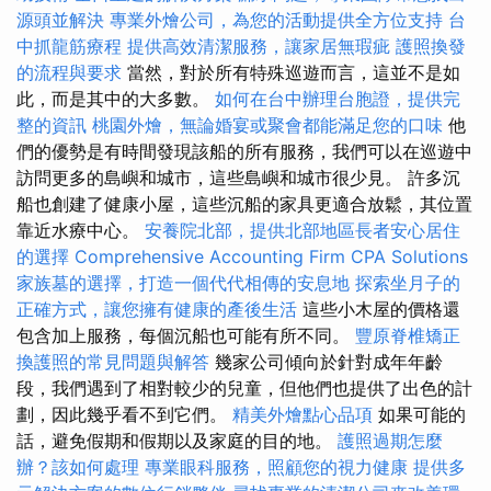
源頭並解決
專業外燴公司，為您的活動提供全方位支持
台
中抓龍筋療程
提供高效清潔服務，讓家居無瑕疵
護照換發
的流程與要求
當然，對於所有特殊巡遊而言，這並不是如
此，而是其中的大多數。
如何在台中辦理台胞證，提供完
整的資訊
桃園外燴，無論婚宴或聚會都能滿足您的口味
他
們的優勢是有時間發現該船的所有服務，我們可以在巡遊中
訪問更多的島嶼和城市，這些島嶼和城市很少見。 許多沉
船也創建了健康小屋，這些沉船的家具更適合放鬆，其位置
靠近水療中心。
安養院北部，提供北部地區長者安心居住
的選擇
Comprehensive Accounting Firm CPA Solutions
家族墓的選擇，打造一個代代相傳的安息地
探索坐月子的
正確方式，讓您擁有健康的產後生活
這些小木屋的價格還
包含加上服務，每個沉船也可能有所不同。
豐原脊椎矯正
換護照的常見問題與解答
幾家公司傾向於針對成年年齡
段，我們遇到了相對較少的兒童，但他們也提供了出色的計
劃，因此幾乎看不到它們。
精美外燴點心品項
如果可能的
話，避免假期和假期以及家庭的目的地。
護照過期怎麼
辦？該如何處理
專業眼科服務，照顧您的視力健康
提供多