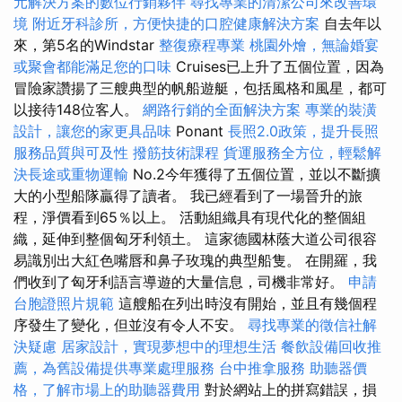
元解決方案的數位行銷夥伴
尋找專業的清潔公司來改善環
境
附近牙科診所，方便快捷的口腔健康解決方案
自去年以
來，第5名的Windstar
整復療程專業
桃園外燴，無論婚宴
或聚會都能滿足您的口味
Cruises已上升了五個位置，因為
冒險家讚揚了三艘典型的帆船遊艇，包括風格和風星，都可
以接待148位客人。
網路行銷的全面解決方案
專業的裝潢
設計，讓您的家更具品味
Ponant
長照2.0政策，提升長照
服務品質與可及性
撥筋技術課程
貨運服務全方位，輕鬆解
決長途或重物運輸
No.2今年獲得了五個位置，並以不斷擴
大的小型船隊贏得了讀者。 我已經看到了一場晉升的旅
程，淨價看到65％以上。 活動組織具有現代化的整個組
織，延伸到整個匈牙利領土。 這家德國林蔭大道公司很容
易識別出大紅色嘴唇和鼻子玫瑰的典型船隻。 在開羅，我
們收到了匈牙利語言導遊的大量信息，司機​​非常好。
申請
台胞證照片規範
這艘船在列出時沒有開始，並且有幾個程
序發生了變化，但並沒有令人不安。
尋找專業的徵信社解
決疑慮
居家設計，實現夢想中的理想生活
餐飲設備回收推
薦，為舊設備提供專業處理服務
台中推拿服務
助聽器價
格，了解市場上的助聽器費用
對於網站上的拼寫錯誤，損