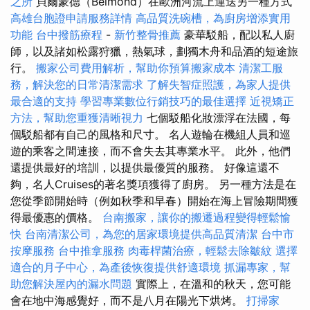
之所
貝爾蒙德（Belmond）在歐洲河流上運送另一種方式
高雄台胞證申請服務詳情
高品質洗碗槽，為廚房增添實用
功能
台中撥筋療程
-
新竹整骨推薦
豪華駁船，配以私人廚
師，以及諸如松露狩獵，熱氣球，劃獨木舟和品酒的短途旅
行。
搬家公司費用解析，幫助你預算搬家成本
清潔工服
務，解決您的日常清潔需求
了解失智症照護，為家人提供
最合適的支持
學習專業數位行銷技巧的最佳選擇
近視矯正
方法，幫助您重獲清晰視力
七個駁船化妝漂浮在法國，每
個駁船都有自己的風格和尺寸。 名人遊輪在機組人員和巡
遊的乘客之間連接，而不會失去其專業水平。 此外，他們
還提供最好的培訓，以提供最優質的服務。 好像這還不
夠，名人Cruises的著名獎項獲得了廚房。 另一種方法是在
您從季節開始時（例如秋季和早春）開始在海上冒險期間獲
得最優惠的價格。
台南搬家，讓你的搬遷過程變得輕鬆愉
快
台南清潔公司，為您的居家環境提供高品質清潔
台中市
按摩服務
台中推拿服務
肉毒桿菌治療，輕鬆去除皺紋
選擇
適合的月子中心，為產後恢復提供舒適環境
抓漏專家，幫
助您解決屋內的漏水問題
實際上，在溫和的秋天，您可能
會在地中海感覺好，而不是八月在陽光下烘烤。
打掃家