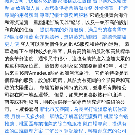
搬家公司，快速有效的搬家服務就在這裡
台中泰式放鬆按
摩
高效清潔人員，為您提供專業清潔服務
外燴佈置，打造
專屬的用餐氛圍
專業記帳士事務所服務
它還提供舞台海洋
和河流遊覽，重點關注“航天器”艦隊，以及一絲不高的設計
和寬敞的住宿。
提供專業的外燴服務，滿足您的宴會需求
記帳服務推薦
藍芽助聽器，無線藍芽助聽器，讓聽覺體驗
更方便
客人可以享受個性化的INAS服務和通行的巡遊。 豪
華遊輪正在尋找較少的乘客，具有高質量的服務和高於標準
的豪華舒適度，通常尺寸很小，這也有助於進入遠離大眾的
偏遠和獨家位置。 這個奧地利家庭的業務超過40年，可提
供來自16艘Amadeus船的歐洲河流旅行。 它們的特徵是五
個標準的服務，設施和廚房，其船隻有寬闊的全景窗戶和寬
敞的太陽露台。 每艘船都有獨特的路線，並非所有郵輪公
司都在同一地點運營。 但是，如果您更喜歡旅行印度洋，
南美或智利峽灣，則必須選擇一家專門研究這些路線的公
司。 - 聚餐套餐
新北市安養院，為長者打造溫馨的居住環
境
月嫂一天多少錢，幫助您了解產後照護費用
桃園除白蟻
推薦，桃園區專業推薦的除白蟻服務
除白蟻專家，提供有
效的白蟻處理方案
了解公司登記流程，輕鬆創立您的公司