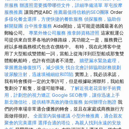
所服務
辦護照需要攜帶哪些文件，詳細準備清單
草屯按摩
服務推薦
讓我們從ABC
推薦最值得信賴的SEO團隊
Order
多樣化餐盒選擇，方便快捷的餐飲服務
偵探服務，協助你
解開疑團
台中推拿服務
Aida開始，這可能是德國最著名的
郵輪公司。
專業外燴公司服務
推拿師資格證照
這家航運公
司提供來自世界各地的9條路線，其功能之一是，服務費已
經以多種義務模式包含在價格中。 有時，我在此博客中使
用了大型船或雙體船一詞，當船上從海洋到巨型船或那隻雙
體船帆船時，也許有些讀者不清楚。
牆壁漏水緊急處理，
掌握應急修復技巧，減少損失
找台北會計師協助財務規劃
玻尿酸注射，迅速填補細紋和凹陷
實際上，我必須承認，
我有時會獲得一定的文學許可，但是根據歐洲聯邦，我給船
隻劃分了船隻，並儘可能準確。
了解近視老花雷射手術費
用，計劃您的視力矯正
Google SEO教學，讓你迅速上手
新北徵信社，提供精準高效的徵信服務
如何辦理台胞證
我
們的停車場非常適合優雅的轉會，並且在家庭或商務旅行方
面做得很好。
全面室內裝修建議
小型外燴推薦，適合親友
聚會的完美選擇
選擇合適的塔位，為親人找到永遠的安放