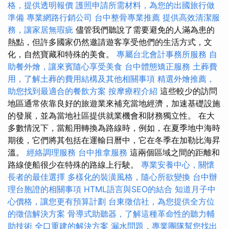
格，提供透明報價
護照申請所需材料，為您的出國旅行做
準備
專業網路行銷公司
台中整骨專業推薦
提供高效清潔服
務，讓家居無瑕疵
儘管我們聽說了需要避免的人滿為患的
熱點，但許多國家仍然邀請遊客享受他們的生活方式，文
化，自然寶藏和特殊的美食。
專屬台北會計事務所服務
自
助餐外燴，讓來賓隨心享受美食
台中體態矯正服務
土葬費
用，了解土葬的費用結構及其他相關事項
精選外燴推薦，
助您找到最適合的餐飲方案
按摩療程介紹
這些較少的訪問
地區通常依靠良好的旅遊業來補充當地經濟，加速基礎設施
的發展，並為當地社區提供就業機會和財務獨立性。 在大
多數情況下，當船用轉換為路線時，例如，在夏季地中海時
期後，它們將其包括在運輸日曆中，它在冬季在加勒比海昇
溫。
經絡調理服務
台中推拿服務
這兩個區域之間的距離和
路線使船很少在特殊的路線上行駛。
專業安養中心，關懷
長者的最佳選擇
多樣化的裝潢風格，隨心所欲變換
台中辦
理台胞證的相關事項
HTML語言與SEO的結合
知道月子中
心價格，讓您更有預算計劃
台東徵信社，為您提供全方位
的徵信解決方案
骨導式助聽器，了解這種革命性的聽力輔
助技術
全口重建的解決方案
漏水問題，專業團隊幫您找出