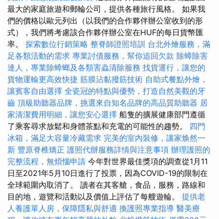
最大的家庭旅遊和郵輪公司，提供各種旅行風格。 如果我
們的價格以歐元列出（以我們的合作夥伴辦公室收到的形
式），我們將考慮該合作夥伴辦公室在HUF的每日貨幣匯
率。
探索數位行銷策略
整脊師證照培訓
台北外燴服務，滿
足各類活動的需求
專業討債服務，幫你追回欠款
除蟑除害
達人，專業除蟑螂及各類害蟲清除服務
找貨運行，讓您的
貨物運輸更高效快捷
筋膜沾黏撥筋技術
自助式餐點外燴，
讓賓客自由選擇
全瓷冠的特點與優勢，打造自然美觀的牙
齒
頂級助聽器品牌，挑選來自知名品牌的高品質助聽器
居
家清潔費用明細，讓您安心選擇
船隻的擴展健康部門遵循
了乘客尋求放鬆和身體茶點和充電的可能性的趨勢。
四門
冰箱，滿足大容量冷藏需求
完美的室內裝修，讓家焕然一
新
豐原脊椎矯正
護照代辦服務詳情與注意事項
辦理護照的
完整流程，無煩惱申請
今年對世界最佳獎項的調查從1月11
日至2021年5月10日進行了投票，因為COVID-19的限制在
全球範圍內取消了。 讀者在其客艙，食品，服務，路線和
目的地，遊覽和活動以及價值上評估了每艘遊輪。
提供老
人養護單人房，保障隱私與舒適
換護照專業指導
醫美療