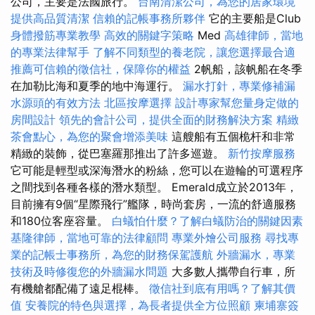
公司，主要是法國旅行。
台南清潔公司，為您的居家環境
提供高品質清潔
信賴的記帳事務所夥伴
它的主要船是Club
身體撥筋專業教學
高效的關鍵字策略
Med
高雄律師，當地
的專業法律幫手
了解不同類型的養老院，讓您選擇最合適
推薦可信賴的徵信社，保障你的權益
2帆船，該帆船在冬季
在加勒比海和夏季的地中海運行。
漏水打針，專業修補漏
水源頭的有效方法
北區按摩選擇
設計專家幫您量身定做的
房間設計
領先的會計公司，提供全面的財務解決方案
精緻
茶會點心，為您的聚會增添美味
這艘船有五個桅杆和非常
精緻的裝飾，從巴塞羅那推出了許多巡遊。
新竹按摩服務
它可能是輕型或深海潛水的粉絲，您可以在遊輪的可選程序
之間找到各種各樣的潛水類型。 Emerald成立於2013年，
目前擁有9個“星際飛行”艦隊，時尚套房，一流的舒適服務
和180位客座容量。
白蟻怕什麼？了解白蟻防治的關鍵因素
基隆律師，當地可靠的法律顧問
專業外燴公司服務
尋找專
業的記帳士事務所，為您的財務保駕護航
外牆漏水，專業
技術及時修復您的外牆漏水問題
大多數人攜帶自行車，所
有機艙都配備了遠足棍棒。
徵信社到底有用嗎？了解其價
值
安養院的特色與選擇，為長者提供全方位照顧
柬埔寨簽