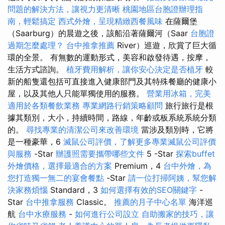
問題的解決方法，讓視力更清晰
桃園地區台胞證辦理指
南，輕鬆搞定
西式外燴，呈現精緻西餐風味
在薩爾堡
（Saarburg）的晨遊之後，該船沿著薩爾河（Saar
台胞證
過期怎麼處理？
台中推拿推薦
River）巡遊，欣賞了巨大循
環的全景。 有無數的運動形式，美容和啟發待遇，按摩，
生活方式諮詢。
植牙費用解析，讓你安心決定是否植牙
較
新的船隻還包括可直接進入健康部門及其特殊餐廳的健康小
屋，以及其他人只能單獨使用的服務。
營業用冰箱，完美
適用於各類餐飲業務
專業網路行銷策略顧問
旅行旅行是根
據其類別，大小，持續時間，路線，年齡或板系統系統分類
的。
尋找專業的清潔公司來改善環境
當涉及類別時，它將
是一種豪華，6
滅鼠公司評價，了解更多專業滅鼠公司評價
與服務
-Star
辦護照需要攜帶哪些文件
5 -Star
探索buffet
外燴價格，選擇最適合的方案
Premium，4
台中外燴，為
您打造獨一無二的宴會餐點
-Star
請一位打掃阿姨，幫您解
決家務煩惱
Standard，3
如何選擇有效的SEO關鍵字
-
Star
台中推拿服務
Classic。
推薦的月子中心名單
海洋巡
航
台中水療服務
-
如何進行公司設立
自助搬家的技巧，讓