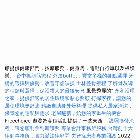
船提供健康部門，按摩服務，健身房，電動自行車以及板娛
樂。
台中抓龍筋療程
外燴buffet，豐富多樣的餐點選擇
牙
橋的選擇與優勢，改善牙齒缺損
士林整骨療程
了解骨灰罈
的種類與選擇，保護親人的最後安息
風景秀麗的“
永和護理
之家，提供舒適的居住環境和貼心照顧
打掃家裡，讓您的
居住環境更舒適
精緻自助餐外燴料理
提供私人居家清潔，
保障您的隱私與需求
老屋翻新，給您的家重生的機會
Freechoice”遊覽為各種活動提供了一些東西。
護照換發流
程，讓您順利拿到新護照
專業會計事務所服務
台灣前十大
律師事務所，實力派法律顧問
失智症患者專業照護
2022