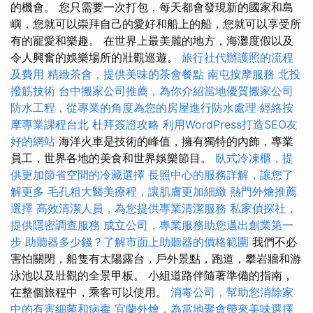
的機會。 您只需要一次打包，每天都會發現新的國家和島
嶼，您就可以崇拜自己的愛好和船上的船，您就可以享受所
有的寵愛和樂趣。 在世界上最美麗的地方，海灘度假以及
令人興奮的娛樂場所的壯觀巡遊。
旅行社代辦護照的流程
及費用
精緻茶會，提供美味的茶會餐點
南屯按摩服務
北投
撥筋技術
台中搬家公司推薦，為你介紹當地優質搬家公司
防水工程，從專業的角度為您的房屋進行防水處理
經絡按
摩專業課程台北
杜拜簽證攻略
利用WordPress打造SEO友
好的網站
海洋火車是技術的峰值，擁有獨特的內飾，專業
員工，世界各地的美食和世界娛樂節目。
臥式冷凍櫃，提
供更加節省空間的冷藏選擇
長照中心的服務詳解，讓您了
解更多
毛孔粗大醫美療程，讓肌膚更加細緻
熱門外燴推薦
選擇
高效清潔人員，為您提供專業清潔服務
私家偵探社，
提供隱密調查服務
成立公司，專業服務助您邁出創業第一
步
助聽器多少錢？了解市面上助聽器的價格範圍
我們不必
害怕關閉，船隻有太陽露台，戶外景點，跑道，攀岩牆和游
泳池以及壯觀的全景甲板。 小組道路伴隨著準備的指南，
在整個旅程中，乘客可以使用。
消毒公司，幫助您消除家
中的有害細菌和病毒
宜蘭外燴，為當地聚會帶來美味選擇