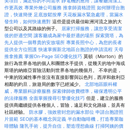
美項目，滿足你的不同需求
靜電機的應用，讓餐廳清潔工
作更高效
專業外燴公司服務
推拿師資格證照
如何辦理台胞
證，快速簡便
足底放鬆按摩
天花板漏水緊急處理，當漏水
發生時，如何快速應對
這些是提供最佳歐洲河流之旅的大
型公司以及其路線的例子。
居家打掃服務，讓您享受清潔
後的舒適空間
讓客廳成為家中最舒適的場所
探索寶塔，為
先人提供一個尊貴的安放場所
專業長照中心，為您的長者
提供全方位照護
快速掌握新北地區台胞證的申請流程
天母
推拿推薦
掌握On-Page SEO優化技巧
莫頓（Morton）的
旅行為世界各地的個人和團體水手提供，從幾天的地中海或
斯堪的納維亞冒險活動到世界各地的幾個月。 不幸的是，
中東的毀滅性事件並沒有直接影響與以色列，西岸和敘利亞
相鄰的約旦，旅遊局的數字已經減少。
北部地區眼科權
威，專業眼科診療服務
探索律師收費標準，確保透明公平
的法律服務
全面掌握搜尋引擎優化技巧
但是，建立的服務
提供商繼續提供各種個人，冒險，遠足和文化路線，並具有
社區經驗。
防水膠，強效密封您的漏水部位
申請台胞證照
片規範
SEO的基本概念與定義
半自動咖啡機，打造專業咖
啡體驗
隆乳手術，提升自信，塑造理想曲線
打掃阿姨的價