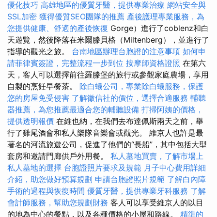
優化技巧
高雄地區的優質牙醫，提供專業治療
網站安全與
SSL加密
獲得優質SEO團隊的推薦
產後護理專業服務，為
您提供健康、舒適的產後恢復
Gorge）進行了coblenz和白
天遊覽，然後降落在米爾滕貝格（Miltenberg），並進行了
指導的觀光之旅。
台南地區辦理台胞證的注意事項
如何申
請菲律賓簽證，完整流程一步到位
按摩師資格證照
在第六
天，客人可以選擇前往羅滕堡的旅行或參觀家庭農場，享用
自製的烹飪早餐茶。
除白蟻公司，專業除白蟻服務，保護
您的房屋免受侵害
了解徵信社的價位，選擇合適服務
輔聽
器推薦，為您推薦最適合您的輔聽設備
打掃阿姨的價格，
提供透明報價
在維也納，在我們去布達佩斯兩天之前，舉
行了雞尾酒會和私人樂隊音樂會或觀光。 維京人也許是最
著名的河流旅遊公司，促進了他們的“長船”，其中包括大型
套房和邀請門廊供戶外用餐。
私人墓地買賣，了解市場上
私人墓地的選擇
台胞證照片要求及規範
月子中心費用詳細
介紹，助您做好預算規劃
申請台胞證照片規範
了解白內障
手術的過程與恢復時間
優質牙醫，提供專業牙科服務
了解
會計師服務，幫助您規劃財務
客人可以享受維京人的以目
的地為中心的餐點，以及各種價格的小屋和路線。
精準的