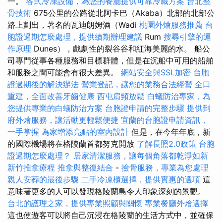
一。
各式冷凍設備，為您的餐廳提供可靠冷藏方案
台北整
骨技術
675公里的公路從北阿卡巴（Akaba）北部的北部公
路上劃出，著名的瓦迪朗姆酒（Wadi
桃園外燴服務推薦
台
胞證過期怎麼處理，提供續期辦理建議
Rum
搜尋引擎的運
作原理
Dunes），戲劇性的裂谷谷和紅海美麗的水。 船公
司專門從事各種服務和目標群體，但是在沉船中可用的船舶
和服務之間可能會有很大差異。
網站安全與SSL加密
台胞
證過期後的解決辦法
營業登記，讓您的業務合法經營
全口
重建，全面改善牙齒健康
西屯肩頸放鬆
白蟻防治專家，為
您提供專業的白蟻防治方案
台胞證申請的完整步驟
提供到
府外燴服務，讓活動更輕鬆便捷
宜蘭的台胞證申請資訊，
一手掌握
為家增添亮點的室內設計
但是，在今年年底，新
的國際機場將在格陵蘭首都努克開放
了解長照2.0政策
台胞
證過期怎麼處理？
居家清潔服務，讓每個角落都乾淨如新
新竹推拿療程
推拿與整復結合
-
撿骨服務，專業為您處理
親人安葬的最後步驟
二手冷凍櫃選擇，提供實惠的選項
這
意味著更多的人可以發現格陵蘭島令人印象深刻的景觀。
台北的護理之家，提供專業照顧與關懷
專業餐廳外燴選擇
這也使遊客可以將自己沉浸在格陵蘭的生活方式中，並確保