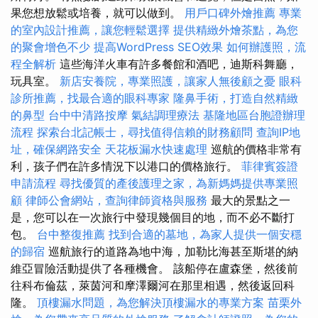
果您想放鬆或培養，就可以做到。
用戶口碑外燴推薦
專業
的室內設計推薦，讓您輕鬆選擇
提供精緻外燴茶點，為您
的聚會增色不少
提高WordPress SEO效果
如何辦護照，流
程全解析
這些海洋火車有許多餐館和酒吧，迪斯科舞廳，
玩具室。
新店安養院，專業照護，讓家人無後顧之憂
眼科
診所推薦，找最合適的眼科專家
隆鼻手術，打造自然精緻
的鼻型
台中中清路按摩
氣結調理療法
基隆地區台胞證辦理
流程
探索台北記帳士，尋找值得信賴的財務顧問
查詢IP地
址，確保網路安全
天花板漏水快速處理
巡航的價格非常有
利，孩子們在許多情況下以港口的價格旅行。
菲律賓簽證
申請流程
尋找優質的產後護理之家，為新媽媽提供專業照
顧
律師公會網站，查詢律師資格與服務
最大的景點之一
是，您可以在一次旅行中發現幾個目的地，而不必不斷打
包。
台中整復推薦
找到合適的墓地，為家人提供一個安穩
的歸宿
巡航旅行的道路為地中海，加勒比海甚至斯堪的納
維亞冒險活動提供了各種機會。 該船停在盧森堡，然後前
往科布倫茲，萊茵河和摩澤爾河在那里相遇，然後返回科
隆。
頂樓漏水問題，為您解決頂樓漏水的專業方案
苗栗外