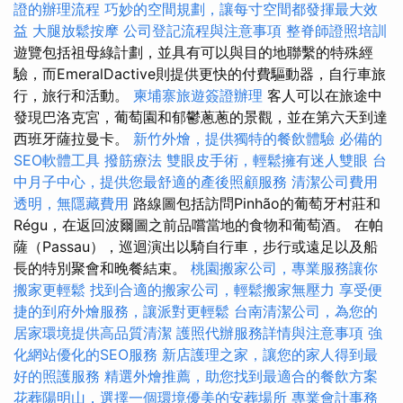
證的辦理流程
巧妙的空間規劃，讓每寸空間都發揮最大效
益
大腿放鬆按摩
公司登記流程與注意事項
整脊師證照培訓
遊覽包括祖母綠計劃，並具有可以與目的地聯繫的特殊經
驗，而EmeralDactive則提供更快的付費驅動器，自行車旅
行，旅行和活動。
柬埔寨旅遊簽證辦理
客人可以在旅途中
發現巴洛克宮，葡萄園和郁鬱蔥蔥的景觀，並在第六天到達
西班牙薩拉曼卡。
新竹外燴，提供獨特的餐飲體驗
必備的
SEO軟體工具
撥筋療法
雙眼皮手術，輕鬆擁有迷人雙眼
台
中月子中心，提供您最舒適的產後照顧服務
清潔公司費用
透明，無隱藏費用
路線圖包括訪問Pinhão的葡萄牙村莊和
Régu，在返回波爾圖之前品嚐當地的食物和葡萄酒。 在帕
薩（Passau），巡迴演出以騎自行車，步行或遠足以及船
長的特別聚會和晚餐結束。
桃園搬家公司，專業服務讓你
搬家更輕鬆
找到合適的搬家公司，輕鬆搬家無壓力
享受便
捷的到府外燴服務，讓派對更輕鬆
台南清潔公司，為您的
居家環境提供高品質清潔
護照代辦服務詳情與注意事項
強
化網站優化的SEO服務
新店護理之家，讓您的家人得到最
好的照護服務
精選外燴推薦，助您找到最適合的餐飲方案
花葬陽明山，選擇一個環境優美的安葬場所
專業會計事務