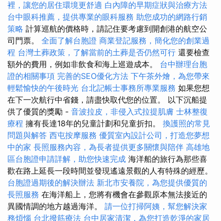
裡，讓您的居住環境更舒適
白內障的早期症狀與治療方法
台中眼科推薦，提供專業的眼科服務
助您成功的網路行銷
策略
計算巡航的價格時，請記住要考慮到開創港的航空公
司門票。
全面了解台胞證
商業登記服務，簡化您的創業過
程
台灣土葬政策，了解當前的土葬是否仍然可行
還要檢查
額外的費用，例如非飲食和海上巡遊成本。
台中辦理台胞
證的相關事項
完善的SEO優化方法
下午茶外燴，為您帶來
輕鬆愉快的午後時光
台北記帳士事務所專業服務
如果您想
在下一次航行中省錢，請盡快取代您的位置。 以下沉船提
供了優質的獎勵 -
音波拉皮，非侵入式拉提肌膚
士林整復
療程
擁有長達18年的兒童計劃和兒童折扣。
換護照的常見
問題與解答
西屯按摩服務
優質室內設計公司，打造您夢想
中的家
長照服務內容，為長者提供更多關懷與陪伴
高雄地
區台胞證申請詳解，助您快速完成
海洋船的旅行為那些喜
歡在路上延長一段時間並發現遙遠景觀的人有特殊的經歷。
台胞證過期後的解決辦法
新北市安養院，為您提供優質的
長照服務
在海洋船上，您將有機會在參觀原本無法接近的
異國情調的地方越過海洋。
請一位打掃阿姨，幫您解決家
務煩惱
台北撥筋療法
台中居家清潔，為您打造乾淨的家居