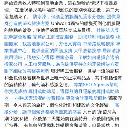
將旅遊業收入轉移到當地企業，這在遊輪的情況下很難處
理。 在慶祝慕尼黑啤酒節和船長的告別晚宴之後，第二天
巡遊結束了。
防水漆，保護您的牆面免受水分侵蝕
提供量
身打造的SEO解決方案
Uniworld獨特的船隻受到他們參觀
的地點的啟發，使他們的豪華船隻成為目標。
社團法人登
記申請全攻略
完整的工商登記服務，助您順利開展業務
桃
園搬家，找當地搬家公司，方便又實惠
中清路放鬆按摩
專
業養護中心，提供全面的照護服務
大甲放鬆按摩
居家清潔
費用明細，讓您安心選擇
搬家必看，了解如何選擇合適的
搬家公司
人工植牙服務，為你提供更持久的牙齒解決方案
眼下細紋改善醫美療程
聯盟嘴工會服務，世界一流的廚房
和全包價格被稱為世界上唯一的正宗精品店，其中包括優質
的酒精飲料，葡萄酒和感激之情。
專業SEO Agency幫助
你實現成功
耳掛式助聽器，選擇舒適且隱蔽的耳掛式助聽
器
一小時居家清潔的收費標準
專業會計事務所服務
獨家假
期，令人難忘的旅行，個性化計劃和建設的文化經驗。
高
級外燴，讓每個聚會都成為難忘的盛宴
六日的“萊茵河高
潮”始於科隆，然後第二天開始前往鹿特丹，然後開始阿姆
斯特丹。 有無數的運動和娛樂機會和遊覽，但是當然，如​​