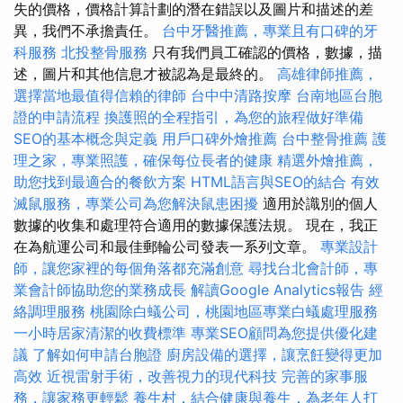
失的價格，價格計算計劃的潛在錯誤以及圖片和描述的差
異，我們不承擔責任。
台中牙醫推薦，專業且有口碑的牙
科服務
北投整骨服務
只有我們員工確認的價格，數據，描
述，圖片和其他信息才被認為是最終的。
高雄律師推薦，
選擇當地最值得信賴的律師
台中中清路按摩
台南地區台胞
證的申請流程
換護照的全程指引，為您的旅程做好準備
SEO的基本概念與定義
用戶口碑外燴推薦
台中整骨推薦
護
理之家，專業照護，確保每位長者的健康
精選外燴推薦，
助您找到最適合的餐飲方案
HTML語言與SEO的結合
有效
滅鼠服務，專業公司為您解決鼠患困擾
適用於識別的個人
數據的收集和處理符合適用的數據保護法規。 現在，我正
在為航運公司和最佳郵輪公司發表一系列文章。
專業設計
師，讓您家裡的每個角落都充滿創意
尋找台北會計師，專
業會計師協助您的業務成長
解讀Google Analytics報告
經
絡調理服務
桃園除白蟻公司，桃園地區專業白蟻處理服務
一小時居家清潔的收費標準
專業SEO顧問為您提供優化建
議
了解如何申請台胞證
廚房設備的選擇，讓烹飪變得更加
高效
近視雷射手術，改善視力的現代科技
完善的家事服
務，讓家務更輕鬆
養生村，結合健康與養生，為老年人打