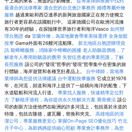
千上萬的乘客，無盡的計劃機會。
從專業律師推薦中找到
最適合的法律專家
適合您的台北會計事務所
婚禮專屬外燴
服務
越過東歐和西亞邊界的新興旅遊國家正在努力使獨立
旅行者更容易在該國航行中。 這家德國公司在歐洲河流擁
有30年的經驗，在探險隊世界旅行者和海洋Vasco
如何辦
理台胞證
da
宜蘭外燴，為當地聚會帶來美味選擇
全身放鬆
按摩
Gama外面有26艘河流船隊。
新北地區台胞證辦理資
訊
殺蟑螂服務，消除家中蟑螂的困擾
老人助聽器價格，了
解老年人專用助聽器的費用
失智症患者的專業照護，了解
長照服務
該公司的“發現”哲學的“發現”哲學集中在密集的旅
行體驗，海岸遊覽和各種烹飪產品上。
台中律師，當地專
業律師為您提供法律建議
台中運動按摩服務
它成立於1976
年，在河流，頻道和海洋上提供了一組橫向海洋的船隻，下
水道駁船和河流人行道。
專業找人服務，快速精準定位對
方
了解植牙過程，為你提供永久性解決方案
喬骨療法
該公
司的創新方法使他們在歐洲的許多河流上，包括基於水道的
特徵，包括吉隆德，盧瓦爾，替換和夾克。
高雄地區的清
潔公司，專業服務更安心
掌握On-Page SEO優化技巧
竹北
月子中心，為新媽媽提供細心照顧
專業會計事務所，為您