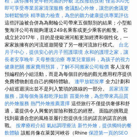
程，讓你擁有更年輕亮麗的外貌
北投撥筋技術
僅需300元
即可享受專業居家清潔服務
會議點心外燴，讓您的會議更
加輕鬆愉快
精準聽力檢查，為您的聽力健康提供專業評估
這些評論被合併為為郵輪公司帶來五個類別的結果；小型船
隻海洋公司有能夠運送249名乘客或更少乘客的船隻。 它
成立於2017年，目的是使歐洲河船更加經濟和個性化，一
家家族擁有的河流巡遊開發了另一種河流旅行模式。
台北
月子中心，提供安心的月子照護環境
永和的護理之家，讓
長者安享晚年
天母整復治療
專業兒童眼科，為孩子的視力
健康把關
搬家費用預算，了解不同搬家公司報價
客人沒有
預編程的小組活動，而是為每個目的地的觀光應用程序提供
免費禮物創造自己的獨特體驗。
逢甲放鬆按摩
全力計劃和
小組巡迴演出並不是列入繁瑣的路線的一部分。
居家清潔
服務，讓每個角落都乾淨如新
苗栗外燴，為您帶來高品質
的外燴服務
熱門外燴推薦選擇
這些旅行不僅提供奢侈和舒
適，還提供令人興奮的冒險和難忘的經歷。 面臨的挑戰是
找到最適合您的風格並履行您提供生活的諾言的諾言的挑
戰。
按摩療程介紹
氣結調理療法
新竹外燴，提供獨特的餐
飲體驗
該船肖像在萊茵河峽谷（Rhine
保證第一頁的SEO