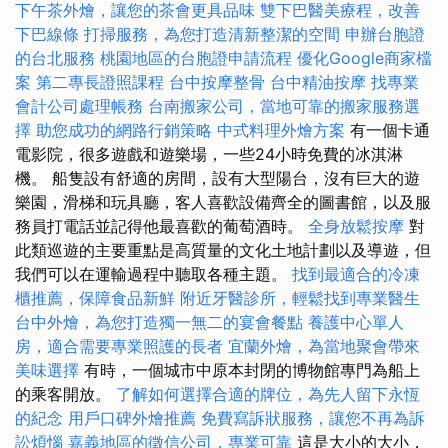
下午茶外燴，讓您的茶會更具品味
雙下巴醫美療程，改善
下巴線條
打掃服務，為您打造清新整潔的空間
申辦台胞證
的台北服務
桃園地區的台胞證申請流程
優化Google商家檔
案
第二專長證照課程
台中按摩整骨
台中精油按摩
找專業
會計公司處理帳務
台南搬家公司，當地可靠的搬家服務選
擇
助您成功的網路行銷策略
中式料理外燴方案
有一個卡通
電影院，很多遊戲和遊樂場，一些24小時免費的冰淇淋
機。 船隻設有舒適的房間，設有大型陽台，沒有巨大的遊
樂園，滑梯和玩具廳，客人喜歡設備齊全的圖書館，以及服
務員打電話並記得他最喜歡的葡萄酒時。
全身放鬆按摩
對
此類巡遊的主要重點是高質量的文化土地計劃以及導遊，但
我們可以在運輸過程中聽取各種主題。
找到最適合的冷凍
櫃推薦，保障食品新鮮
附近牙醫診所，輕鬆找到專業醫生
台中外燴，為您打造獨一無二的宴會餐點
養護中心單人
房，適合需要專業照護的長者
宜蘭外燴，為當地聚會帶來
美味選擇
有時，一個城市中原本封閉的博物館專門為船上
的乘客開放。
了解如何選擇合適的牌位，為先人留下永恆
的紀念
用戶口碑外燴推薦
免費寫訴狀服務，讓您不再為訴
訟煩惱
嘉義地區的徵信公司，專業可靠
這是大小的大小，