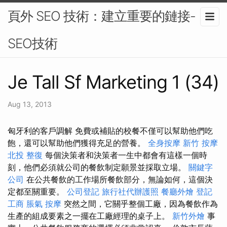
頁外 SEO 技術：建立重要的鏈接-
SEO技術
Je Tall Sf Marketing 1 (34)
Aug 13, 2013
匈牙利的客戶調解 免費或補貼的校餐不僅可以幫助他們吃
飽，還可以幫助他們獲得充足的營養。
全身按摩
新竹 按摩
北投 整復
每個決策者和決策者一生中都會有這樣一個時
刻，他們必須就公司的餐飲制定願景並採取立場。
關鍵字
公司
在公共餐飲的工作場所餐飲部分，無論如何，這個決
定都至關重要。
公司登記
旅行社代辦護照
餐廳外燴
登記
工商
脹氣 按摩
突然之間，它關乎整個工廠，因為餐飲作為
生產的組成要素之一擺在工廠經理的桌子上。
新竹外燴
事