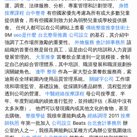
運、調查、法律服務、分析、專案管理和計劃管理。
身體
按摩課程
台中整脊
有些國家優先考慮為所有或大多數兒童
提供膳食，而有些國家則致力於為弱勢兒童或學校提供膳
食。 任何人都可以在公司網站上查看
傳統整復推拿技術士
9M
seo是什麼
台北整骨推薦
公司設立
的基石，其介紹中
強調了工作場所激勵的重要性。
外燴服務
會計師事務所
該
組織的首要任務是留住員工，這是由公司的培訓和人力資源
發展管理的。
大里推拿
當餐飲企業達到一定規模後，會制
定自己的綜合管理體系，其中培訓、職涯發展和職涯規劃扮
演關鍵角色。
逢甲 整骨
作為一家大型企業餐飲服務商，索
迪斯在全球範圍內使用品質管理系統。
關鍵字公司
工作環
境和環境監管、基礎設施、從採購到產品銷售、流程監控滲
透到公司的營運。
中醫經絡按摩課程
母公司按季度、半
年、年度對組織的績效進行監控，並持續評估（系統中沒有
太多灰塵）。 他們可以發現國內或其他文化的食物，甚至
去購物。
整復學徒
我很幸運能夠成為
經絡調理
2011
按摩
師執照
年第一批加入
公司設立
Beats
台北會計事務所
辦
公室的人之一，我很高興能夠以某種方式為辦公室氛圍做出