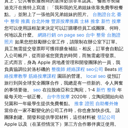
實上，公共餐飲服務商的選擇必須非常認真。 倫敦市長薩
迪克汗在推特上寫道：「我和我的兄弟姐妹依靠免費學校餐
點。」並附上了一張他與兄弟姐妹的照片。
台胞證台北
臺
中 整骨 推薦
台北外燴
豐原按摩推薦
士林 推拿
新竹 按摩
您可以使用該框架來決定可以訂購哪些員工或團隊、何時、
何地以及什麼。
網路行銷
on page seo
台中 整骨
台胞證
照片
如果您想鼓勵辦公室工作，請限制在辦公室下訂單。
員工無需提交發票即可獲得膳食補貼 - 相反，訂單會自動記
入公司帳戶，從而節省您寶貴的時間，而無需處理發票。
正式而言，身為 Apple 房地產管理和開發團隊的一員，我
負責協調位於洛杉磯的
整復師
經絡課程
seo公司
Beats
經
絡按摩教學
筋絡按摩課程
園區的營運。
local seo
從預訂
旅行到與全球安全團隊合作，我總是有一些新的、令人興奮
的事情要做。
seo
在拉脫維亞和立陶宛，1-4
新竹 整骨
年
級每天吃一頓正餐。
台中市按摩
2020年，立陶宛開始向幼
兒園和一年級學生提供免費餐點。
推拿 證照
自助餐外燴
當你在一家不斷變化的公司工作時，你也會加快步伐。 該
團隊創建、開發和提供學習材料，這些材料被
登記公司
Apple 以及（在某些情況下）第三方合作夥伴廣泛使用。