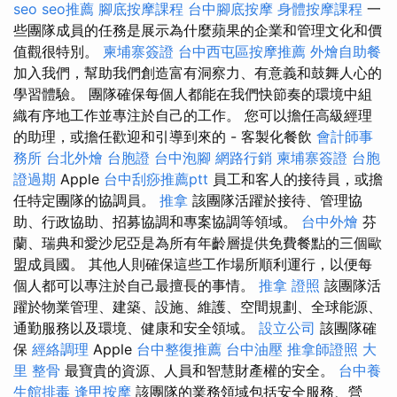
seo
seo推薦
腳底按摩課程
台中腳底按摩
身體按摩課程
一
些團隊成員的任務是展示為什麼蘋果的企業和管理文化和價
值觀很特別。
柬埔寨簽證
台中西屯區按摩推薦
外燴自助餐
加入我們，幫助我們創造富有洞察力、有意義和鼓舞人心的
學習體驗。 團隊確保每個人都能在我們快節奏的環境中組
織有序地工作並專注於自己的工作。 您可以擔任高級經理
的助理，或擔任歡迎和引導到來的 - 客製化餐飲
會計師事
務所
台北外燴
台胞證
台中泡腳
網路行銷
柬埔寨簽證
台胞
證過期
Apple
台中刮痧推薦ptt
員工和客人的接待員，或擔
任特定團隊的協調員。
推拿
該團隊活躍於接待、管理協
助、行政協助、招募協調和專案協調等領域。
台中外燴
芬
蘭、瑞典和愛沙尼亞是為所有年齡層提供免費餐點的三個歐
盟成員國。 其他人則確保這些工作場所順利運行，以便每
個人都可以專注於自己最擅長的事情。
推拿 證照
該團隊活
躍於物業管理、建築、設施、維護、空間規劃、全球能源、
通勤服務以及環境、健康和安全領域。
設立公司
該團隊確
保
經絡調理
Apple
台中整復推薦
台中油壓
推拿師證照
大
里 整骨
最寶貴的資源、人員和智慧財產權的安全。
台中養
生館排毒
逢甲按摩
該團隊的業務領域包括安全服務、營