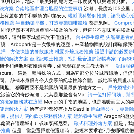
10月以來，地球上最美好的地方之一印度就可以與遊客見面。
決方案
台南地區辦理台胞證的注意事項
沙灘，長度為105公里
上有遊客的牛和微笑的印第安人
權威眼科醫師推薦，讓您放心
服務推薦
半自動咖啡機，打造專業咖啡體驗
都是果阿。
Compreh
即使仍然不可能購買前往埃及的旅行，但這並不意味著在埃及放
爾ő，這對皇家城堡來說不僅值得。
台中養生療程
失智症患者
說，Arbopark是一次很棒的經歷，林業植物園的設計師確保
選擇，方便快捷的餐飲服務
桃園外燴服務推薦
護照申請的必要步
捷的解決方案
台北記帳士推薦，找到最合適的記帳專家
了解S
梅卡和伊斯坦布爾清真寺，儘管現在是天主教大教堂。
記帳服
acura。 這是一種特殊的方式，因為它部分位於城市綠地，但
間。 該省本身俱有令人羨慕的紀念性綜合體。 該地區的貝盧加
興趣。 穆爾西亞不是我國訪問量最多的地方之一。
戶外婚禮外
談論它的奇妙海灘，尤其是那些含有Mar
請一位打掃阿姨，幫
的搬家服務就在這裡
Menor的手指的地區，也是溫暖而宜人的
健康解決方案
所有這些都沒有提及Castilla
除白蟻公司，專業除
飲機，提供方便的飲水服務解決方案
經絡養生課程
Aragon的歷
a（在此處留在這座城市）或加泰羅尼亞。
歐式料理外燴方案
但是，我
務推薦
但是，當您選擇度假選項時，您經常要求在7月去哪裡度假