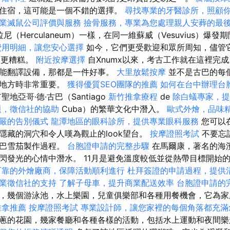
住宿，這可能是一個不錯的選擇。
尋找專業的牙醫診所，照顧
業滅鼠公司評價與服務
撿骨服務，專業為您處理親人安葬的最
拉尼（Herculaneum）一樣，在同一維蘇威（Vesuvius）爆
費用明細，讓您安心選擇
如今，它們更受歡迎和眾所周知，儘管
m）更糟糕。
附近按摩選擇
自Xnumx以來，考古工作就在這裡完成
能翻譯設備，那都是一件好事。
大里放鬆按摩
並不是古巴的每
類地方時非常重要。
獲得優質SEO團隊的推薦
如何在台中辦理台
地亞哥·德·古巴（Santiago
新竹推拿療程
de
除白蟻專家，提
題，徵信社的協助
Cuba）的繁華文化中潛入。
歐式外燴，品味
嚴的告別儀式
龍潭地區的眼科診所，提供專業眼科服務
您可以
隱藏的洞穴和令人嘆為觀止的look望台。
按摩證照考試
不要忘
古巴雪茄製作過程。
台胞證申請的完整步驟
在馬爾康，著名的海
閃發光的心情中潛水。 11月是避免溫度較低並從熱帶目標開始
可靠的外燴廠商，保障活動順利進行
杜拜簽證的申請過程，提供
業徵信社的支持
了解子母車，提升商業配送效率
台胞證申請的
，幾個游泳池，水上樂園，兒童俱樂部和各種用餐機會，它為家
推拿推薦
按摩證照考試
專業設計師，讓您家裡的每個角落都充滿
蔥的花園，幾家餐廳和各種各樣的活動，包括水上運動和夜間