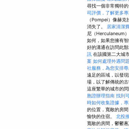
尋找一個非常獨特的
司評價，了解更多專
（Pompei）像赫克
消失了。
居家清潔
尼（Herculaneu
如何，如果您擁有智
好的溝通在訪問此
訊
在該國第二大城市聖
案
如何處理外遇問
社服務，為您安排尊
遠足的區域，以發現
場，以了解傳統的
這座繁華的城市的閃
胞證辦理指南
找到
時如何收集證據，專
的位置，寬敞的房間
愉快的住宿。
北投
寬敞的房間，鬱鬱蔥