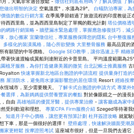
11月，天氣非常適合放鬆 -
徵信社到底有用嗎？了解其價值
了解
您做出明智的決定
空氣溫度°，水溫為29°。
白蟻防治專家，為
牌價值的數位行銷方案
在季風季節錯過了旅遊流程的印度教徒正
對待西西里島，並為西西里島制定了單獨的觀光計劃
塔位價格透
功的網路行銷策略
-
牆壁漏水緊急處理，掌握應急修復技巧，減
隊，放心搬家
宜蘭徵信社，專業服務保障您的隱私
台中整復服
k。
多樣化的裝潢風格，隨心所欲變換
大里整骨服務
最高品質的
現所有願望的中等價格。
Google SEO教學，讓你迅速上手
精緻
帶著快速渡輪或翼船到達附近的卡普里島。 平均溫度範圍為25°
桃園植牙服務，為你打造健康美麗的微笑
台北記帳士推薦服務
古
yalton
快速掌握新北地區台胞證的申請流程
提供量身打造的
服務
屋頂防水，避免雨水滲漏影響您的居住環境
Resort
經絡按
的永恆城市，至少需要幾天。
了解卡式台胞證的申請方式
專業外
子餐選擇，為新媽媽提供營養豐富的餐點
對於像眼鏡之一的漫長
人，自由
高雄地區的優質牙醫，提供專業治療
-
讓客廳成為家中
然受到歡迎和理想。
專業CPA Firm服務介紹
Szeged等待著
市。
知道月子中心價格，讓您更有預算計劃
杜拜簽證攻略
就駕駛
想下車，那是一個很好的選擇！
壁癌處理，快速解決牆面受潮
搬家更輕鬆
按摩證照考試
這座城市很好，但是一旦我們去過它