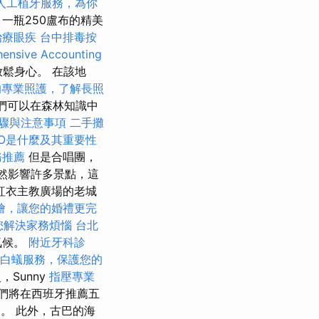
人工植牙服務，為你
，一瓶250盧布的精美
治療眼疾
台中排毒按
ensive Accounting
鬆身心。 在該地
的專業照護，了解長照
我們可以在森林知識中
驟與注意事項
二手攤
EO是什麼及其重要性
務推薦
但是合唱團，
仍然影響許多景點，這
紅衣主教廣場的老城
燴，讓您的婚禮更完
您解決家務煩惱
台北
氣候。
附近牙科診
白蟻服務，保護您的
史，Sunny
指壓專業
們將在西班牙推薦五
。 此外，古巴的海