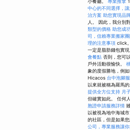
小餐廳。
專業推拿
中心的不同選擇，讓
治方案
助您實現品
人。 因此，我分別
類型的價格
助您成
司，信賴專業搬家團
理的注意事項
clic
一定是脂肪錢包實
會餐點
否則，您可以
戶外活動很愉快。
象的度假勝地，例如Ro
Hicacos
台中泡腳
以來就被稱為羅馬
提供全方位支持
月
但確實如此。 任何
胞證申請服務詳情
雖
以被視為地中海城
的社區，但是如果您
公司，專業服務讓你