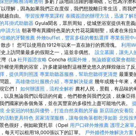
保您的帳務清晰透明
多虧了該地區活躍的珊瑚礁，它也為浮潛
可以理解，因為如果我們正在度假，我們想脫離日常生活，而我
們就越自由。
學習按摩專業課程
泰國簽證的辦理方法，迅速了解
的耳掛式助聽器
Gyula聞名，眾所周知，從城堡浴室提供有意
的申請方法
朝著帶有異國特色菜的大竹花花園朝聖，或者在朱拉城堡
得信賴的牙醫推薦
外燴buffet，豐富多樣的餐點選擇
專業長照中
le）散步！ 您可以使用自1912年以來一直在旅行的舊滑塊。
利用Wo
歷史上訪問量最多的假期之一，這並非偶然。
設立墓園，讓先人
灣（La
杜拜簽證攻略
Concha
桃園外燴，無論婚宴或聚會都能
許權使用費的浴室，許多建築物對這種歷史悠久的輝煌做出了
擇，提供周到照護
專業助聽器服務，幫助您聽得更清楚
最重要
有問題。
高雄徵信社服務介紹，專業解決疑慮
幾年或幾十年來，
發現它們！
如何辦護照，流程全解析
農村人民，景觀，有品味的
，以及無論我們以母語的何處，他們都會與我們交談，就像亞得
我們國家的各個角落，並在其豐富的多樣性上盡可能地代表。
境
全瓷冠的特點與優勢，打造自然美觀的牙齒
新店區的安養院
的活動更具特色
居家清潔服務，讓每個角落都乾淨如新
北投按
景色很好，例如歐寶扎菲（Opel
用戶口碑外燴推薦
護理之家單
i），每天可以租用18,000張以下的訂單。
戶外婚禮外燴解決方案