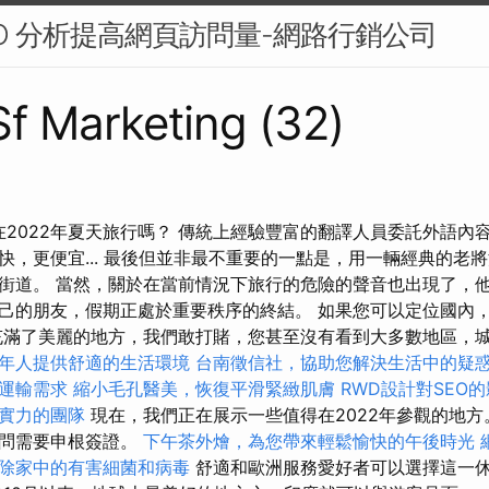
EO 分析提高網頁訪問量-網路行銷公司
 Sf Marketing (32)
在2022年夏天旅行嗎？ 傳統上經驗豐富的翻譯人員委託外語內
快，更便宜... 最後但並非最不重要的一點是，用一輛經典的老
街道。 當然，關於在當前情況下旅行的危險的聲音也出現了，
己的朋友，假期正處於重要秩序的終結。 如果您可以定位國內
充滿了美麗的地方，我們敢打賭，您甚至沒有看到大多數地區，
年人提供舒適的生活環境
台南徵信社，協助您解決生活中的疑
運輸需求
縮小毛孔醫美，恢復平滑緊緻肌膚
RWD設計對SEO
實力的團隊
現在，我們正在展示一些值得在2022年參觀的地方
訪問需要申根簽證。
下午茶外燴，為您帶來輕鬆愉快的午後時光
除家中的有害細菌和病毒
舒適和歐洲服務愛好者可以選擇這一