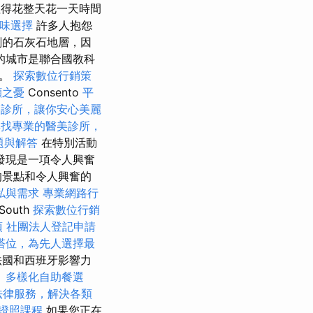
值得花整天花一天時間
味選擇
許多人抱怨
刻的石灰石地層，因
的城市是聯合國教科
知。
探索數位行銷策
顧之憂
Consento
平
美診所，讓你安心美麗
尋找專業的醫美診所，
題與解答
在特別活動
發現是一項令人興奮
的景點和令人興奮的
私與需求
專業網路行
South
探索數位行銷
項
社團法人登記申請
塔位，為先人選擇最
法國和西班牙影響力
）
多樣化自助餐選
法律服務，解決各類
證照課程
如果您正在