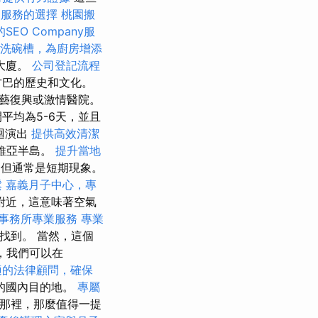
到服務的選擇
桃園搬
SEO Company服
洗碗槽，為廚房增添
會大廈。
公司登記流程
古巴的歷史和文化。
，文藝復興或激情醫院。
平均為5-6天，並且
迴演出
提供高效清潔
維亞半島。
提升當地
但通常是短期現象。
鬆
嘉義月子中心，專
附近，這意味著空氣
事務所專業服務
專業
找到。 當然，這個
ő時，我們可以在
適的法律顧問，確保
的國內目的地。
專屬
在那裡，那麼值得一提