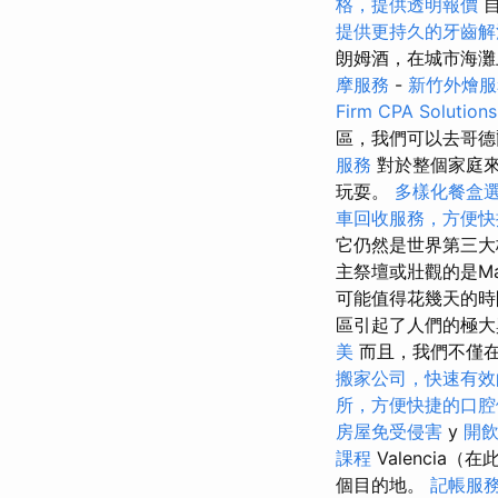
格，提供透明報價
自
提供更持久的牙齒解
朗姆酒，在城市海灘
摩服務
-
新竹外燴
Firm CPA Solutions
區，我們可以去哥德
服務
對於整個家庭來
玩耍。
多樣化餐盒
車回收服務，方便快
它仍然是世界第三大
主祭壇或壯觀的是M
可能值得花幾天的時
區引起了人們的極大
美
而且，我們不僅在
搬家公司，快速有效
所，方便快捷的口腔
房屋免受侵害
y
開
課程
Valenci
個目的地。
記帳服