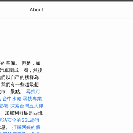
About
容的準備。 但是，如
將汽車圍成一圈，然後
他們以自己的榜樣為
，我們有一些超級想
城市，景點。
尋找可
惑
台中水療
尋找專業
的影響
探索台灣五大律
。 加那利群島是西班
網站安全的SSL憑證
休息。
打掃阿姨的價