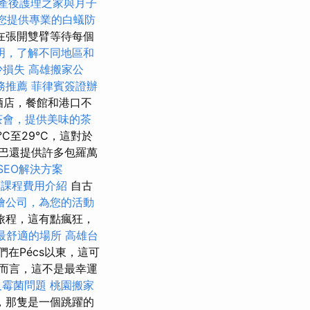
產後護理之家與月子
您提供專業的白蟻防
在張開雙臂等待每個
明，了解不同地區和
少損失
高雄搬家公
務推薦
菲律賓簽證辦
酒店，餐館和港口不
茶會，提供美味的茶
C至29°C，這對於
巴還提供許多包羅萬
SEO解決方案
摩課程費用介紹
自古
燴公司，為您的活動
旅程，這有點瘋狂，
最舒適的場所
高雄台
我們在Pécs以東，這可
而言，這不是最幸運
及霉菌問題
桃園搬家
，那隻是一個跳躍的