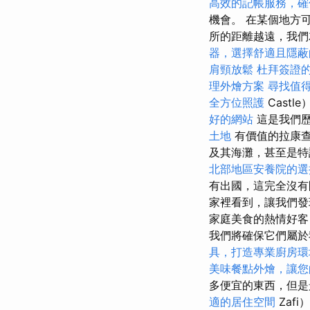
高效的記帳服務，確
機會。 在某個地方
所的距離越遠，我
器，選擇舒適且隱蔽
肩頸放鬆
杜拜簽證
理外燴方案
尋找值
全方位照護
Cast
好的網站
這是我們
土地
有價值的拉康查
及其海灘，甚至是特
北部地區安養院的選
有出國，這完全沒
家裡看到，讓我們
家庭美食的熱情好客
我們將確保它們屬於
具，打造專業廚房環
美味餐點外燴，讓您
多便宜的東西，但是
適的居住空間
Zaf