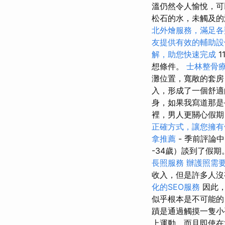
溫仍然令人愉悅，可
松石的水，未觸及的
北外燴服務，滿足各
友提供有效的輔助設
解，助您快速完成
1
想條件。
士林整骨
灘位置，寬敞的套房
入，形成了一個舒適
身，如果我寫道那是
裡，男人更關心假
正確方式，讓您擁有
拿推薦
- 季前評論
-34歲）談到了假期
長照服務
辦護照需
收入，但是許多人沒
化的SEO服務
因此，
似乎根本是不可能的
蹟是通過觸摸一隻小
上運動，而且即使在