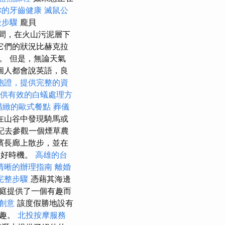
你的牙齒健康
滅鼠公
後步驟
龐貝
發期間，在火山污泥層下
它們的狀況比赫克拉
。 但是，無論天氣
個人都會說英語，良
胞證，提供完整的資
供有效的白蟻處理方
精緻的歐式餐點
葬儀
在山谷中發現騎馬或
記去參觀一個煙草農
濱長廊上散步，並在
的好時機。
高雄的台
清晰的辦理指南
離婚
完整步驟
憑藉其海邊
庭提供了一個有趣而
創意
該度假勝地設有
樂趣。
北投按摩服務