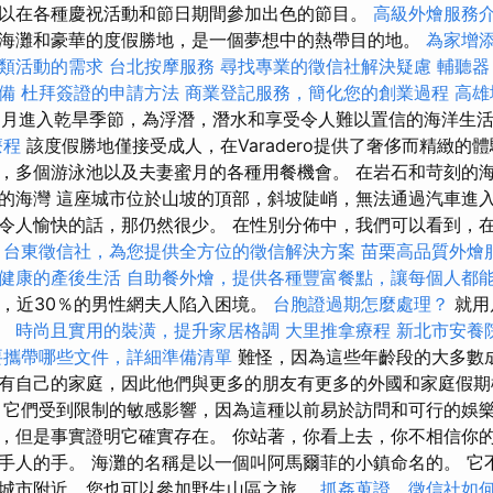
以在各種慶祝活動和節日期間參加出色的節目。
高級外燴服務
海灘和豪華的度假勝地，是一個夢想中的熱帶目的地。
為家增
類活動的需求
台北按摩服務
尋找專業的徵信社解決疑慮
輔聽器
備
杜拜簽證的申請方法
商業登記服務，簡化您的創業過程
高雄
1月進入乾旱季節，為浮潛，潛水和享受令人難以置信的海洋生
療程
該度假勝地僅接受成人，在Varadero提供了奢侈而精緻的
，多個游泳池以及夫妻蜜月的各種用餐機會。 在岩石和苛刻的
的海灣 這座城市位於山坡的頂部，斜坡陡峭，無法通過汽車進入
令人愉快的話，那仍然很少。 在性別分佈中，我們可以看到，
期
台東徵信社，為您提供全方位的徵信解決方案
苗栗高品質外燴
健康的產後生活
自助餐外燴，提供各種豐富餐點，讓每個人都
中，近30％的男性網夫人陷入困境。
台胞證過期怎麼處理？
就用戶
。
時尚且實用的裝潢，提升家居格調
大里推拿療程
新北市安養
要攜帶哪些文件，詳細準備清單
難怪，因為這些年齡段的大多數
有自己的家庭，因此他們與更多的朋友有更多的外國和家庭假
它們受到限制的敏感影響，因為這種以前易於訪問和可行的娛樂
，但是事實證明它確實存在。 你站著，你看上去，你不相信你的
手人的手。 海灘的名稱是以一個叫阿馬爾菲的小鎮命名的。 它
城市附近，您也可以參加野生山區之旅。
抓姦蒐證，徵信社如