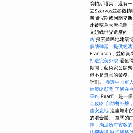
翁帕斯塔策，還有
去Szarvas並參
海灘假期或阿爾卑斯
此被稱為大摩托圖，
文組織世界遺產的一
略
探索殖民地建築
價助聽器，提供經濟
Francisco，並
打造完美外貌
還值得
期間，藝術家公開
但不是無害的業務。
計劃。
養護中心單
銷策略顧問
了解在
策略
Pearl”，
全攻略
自助餐外燴
佳安息地
這座城市的
的混合體。 寬闊的
擇，滿足所有賓客的
法律困擾
歐式風格