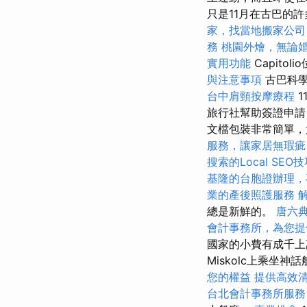
只是11月在古巴的
家，找當地搬家公司
務
桃園外燴，無論
實用功能
Capit
與注意事項
古巴科學
台中肩頸按摩療程
旅行社幫助簽證申請
文檔包裝非常簡單，
服務，讓家居無瑕疵
搜索的Local SEO
基隆的台胞證辦理，
業的產後照護服務
總是新鮮的。
唐六
會計事務所，為您提
國家的小費有成千
Miskolc上乘坐神話
您的權益
提供高效
台北會計事務所服務