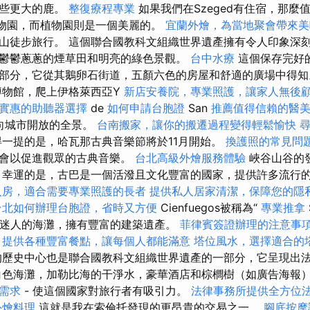
一些更大的鹿。
整復療程專業
如果我們在Szeged有住宿，那麼
觀植物園，而植物園則是一個美麗的。
宜蘭外燴，為當地聚會帶來美
山徒步旅行。 這個聯合國教科文組織世界遺產擁有令人印象深
鬱鬱蔥蔥的煙草田和明亮的綠色景觀。
台中水療
這個保存完好
部分，它從其鵝卵石街道，五顏六色的房屋和舒適的廣場中得
博物館，爬上伊格萊西亞Y
新店安養院，專業照護，讓家人無後
實惠的助聽器選擇
de
如何申請台胞證
San
推薦值得信賴的醫
欣賞向城市開放的全景。
台南搬家，讓你的搬遷過程變得輕鬆愉快
一提的是，哈瓦那古典音樂節將於11月開始。
換護照的常見問
聚會以促進觀眾的古典音樂。
台北高級外燴服務體驗
峽谷山谷的
 幸運的是，古巴是一個活潑且文化豐富的國家，提供許多流行
人房，適合需要專業照護的長者
提供私人居家清潔，保障您的隱
台北如何辦理台胞證，省時又方便
Cienfuegos被稱為“
專業推拿
是一個迷人的海灘，擁有豐富的建築遺產。
菲律賓簽證辦理的注意事
，提供各種豐富餐點，讓每個人都能滿意
塔位風水，選擇適合的
歷史中心也是聯合國教科文組織世界遺產的一部分，它呈現出
白色海灘，加勒比海的干淨水，豪華酒店和棕櫚樹（如廣告海報
需求
- 使這個國家對旅行者有吸引力。
法律事務所提供全方位
外燴料理
這就是我在索倫托發現的更昂貴的交易之一。
腳底按摩