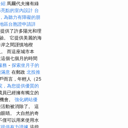
介紹
馬爾代夫擁有綠
添亮點的室內設計
台
，為聽力有障礙的朋
地區台胞證申請詳
活提供了許多陽光和理
體驗。 它提供美麗的海
海岸之間謹慎地楔
。 而這座城市本
在這個七個月的時間
服務
-
探索坐月子的
能滿意
在郵政
北投推
而言，年輕人（25​​
院，為您提供優質的
成員已經擁有獨立的
期機會。
強化網站優
活動被消除了。 這
眼睛。 大自然的奇
不僅可以用來使用水
何提供有力證據
這些