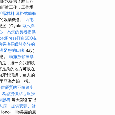
和潛水提供了絕佳的
們距離工作，工作場
所需材料
耳掛式助聽
義的娛樂機會。
西屯
（Gyula
歐式料
心，為您的長者提供
rdPress打造SEO友
的靈魂長眠於寧靜的
滿足您的口味
Bay）
反應。
頭痛放鬆按摩
的是，這一次我們沒
有足夠的地方可以在
匈牙利演講，迷人的
里亞海之旅一樣。
提供優質的不鏽鋼廚
，為您提供貼心服務
摩服務
每天都會有很
人房，提供安靜、舒
Hono-Hills美麗的風