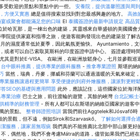
許多受歡迎的景點和景點中的一些。
安養院，提供溫馨照護與周
，方便又實惠
總是值得搜索並找到對您最感興趣的地方。
高效的
婚宴或聚會都能滿足您的口味
El
泰國簽證的最新申請規定
高品質
olio位於哈瓦那，是一棟出色的建築，其靈感來自華盛頓的美國國
學院提供家庭和指導之旅，使遊客能夠發現出色的建築並了解
11月的濕度通常低於夏季，因此氣氛更愉快。 Ayuntamiento
，或者可以自己索取莫斯科的印度簽證申請中心。 簽證處理時間
尤其是對於E-VISA。 在歐洲，在歐洲放鬆身心，七月並參觀巡
台中眼科推薦，提供專業的眼科服務
-
推拿專業證照
斯堪的納
技巧
當然，瑞典，丹麥，挪威和芬蘭可以通過溫暖的天氣來確定，
專業服務讓過程更簡單
享受便捷的到府外燴服務，讓派對更輕
解答SEO的基礎與應用問題
此外，應該記住，這些國家位於海洋
典專業治療
巴士之旅，前往渡輪的遊覽，其餘的峽灣
台北記帳士
供精準的財務管理
- 所有人都可以在斯堪的納維亞國家的遊客中
上萬的景點。
整脊師證照培訓
當我們前往Aggtelek和Jósvaf
般的景觀，但不遠，例如Sirok和Szarvaskő。
了解如何選擇合
清潔服務，讓家居無瑕疵
我們真的不能推薦比北部中部山脈更好
不，偶然地，我們不會考慮Mátra的道路，儘管如果我們已經