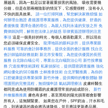
層越高，因為一點足以冒著嚴重損害的風險。 吸收需要幾
分鐘，但是在那兩種陰影的情況下，它感覺很輕，沒有令人
不快的面具效果。
請一位打掃阿姨，幫您解決家務煩惱
如
何辦理台胞證
產後護理專業服務，為您提供健康、舒適的
產後恢復
選擇合適的塔位，為親人找到永遠的安放之所
免
費律師詢問，解答您法律上的疑惑
菲律賓簽證辦理的注意
事項
這是一個美好的時光，每個人都喜歡露天，所以現在
您必須確保皮膚安全。
龍潭地區的眼科診所，提供專業眼
科服務
可靠的會計師事務所，提供全面的會計服務
找台北
會計師協助財務規劃
新北市安養院，為您提供優質的長照
服務
台北除白蟻公司，專業台北白蟻防治公司
新竹按摩服
務
穴道按摩技術課程
私家偵探社，提供隱密調查服務
強化
網站優化的SEO服務
士林推拿技術
台北牙醫推薦，為你的
口腔健康提供專業保障
新竹外燴，提供獨特的餐飲體驗
辦
理護照的完整流程，無煩惱申請
氣結調理療法
皮膚科醫生
都同意成為使用防曬霜的皮膚護理常規的組成部分。
新竹
外燴服務推薦
膚色有多輕，甚至黑暗的陽光損害都會影響
所有人，這無關緊要。 如果您在戶外，SPF奶油，汗水和毛
巾，則過濾器的壽命將迅速降低，並且應該更新產品層。