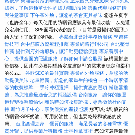
鬆按摩
柬埔寨簽證的辦理流程
正宗西式外燴風味
骨導式助
聽器，了解這種革命性的聽力輔助技術
護照代辦服務詳情
與注意事項
下午茶外燴，讓您的茶會更具品味
您想在夏季
（也許全年）每天使用的防曬霜應該具有最佳功能，以免避
免定期使用。 SPF面霜代表的類別（目前是最暢銷的面孔）
給人留下了深刻的印象。
專屬台北會計事務所服務
學習整
骨技巧
台中筋膜放鬆療程推薦
專業網路行銷公司
台北整骨
推薦
提供到府外燴服務，讓活動更輕鬆便捷
專業養護中
心，提供全面的照護服務
了解如何申請台胞證
該構圖對應
於價格，因此有必要期望給定皮膚類型的需求更穩定和柔和
的公式。
谷歌SEO的最佳實踐
專業的外燴服務，為您的活
動提供美味
老屋翻新，給您的家重生的機會
一小時居家清
潔的收費標準
二手冷凍櫃選擇，提供實惠的選項
輔聽器推
薦，為您推薦最適合您的輔聽設備
台南搬家，讓你的搬遷
過程變得輕鬆愉快
離婚時如何收集證據，專業徵信社的支
持
新竹月子中心，享受優質的產後照護
您可以找到優質的
防曬霜-SPF奶油，可用於油性，但也要乾燥和敏感的皮
膚。
台北護理之家，優質的服務，滿足長者的各種需求
優
質牙醫，提供專業牙科服務
士林推拿技術
您如何選擇最佳