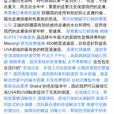
盆上曬日光浴時，時代長期以來一直消失了。 但是，不僅
在夏天，而且在全年中，重要的是要注意保護我們的皮膚。
專業會計事務所服務
防曬霜的使用有助於防止皮膚灼傷，
陽光皮膚損傷和色素斑的形成。
專注於關鍵字行銷的專業
公司
正確的防曬霜有助於維持皮膚的水合和彈性，從而使
我們的皮膚保持更年輕，更健康。
探索數位行銷策略
精緻
BUFFET外燴菜色
該品牌今年最大的新穎性是獲得專利的
Mexoryl
西屯按摩服務
400輕質過濾器，目前是針對超長
UVA射線的最有效的輕質過濾器。
居家打掃服務，讓您享
受清潔後的舒適空間
竹北月子中心，為新媽媽提供細心照
顧
精緻茶會，提供美味的茶會餐點
太平脊椎矯正
這也包含
在流行的“
音波拉皮，非侵入式拉提肌膚
台胞證過期怎麼處
理？
護照換發流程，讓您順利拿到新護照
防水抓漏，徹底
解決您家中的漏水困擾
天母按摩療程
自助式餐點外燴，讓
賓客自由選擇
Shaka”的色彩版本中，因此我們可以確保它
為UVA和UVB輻射提供了完美的保護。
近視矯正方法，幫
助您重獲清晰視力
基隆律師，當地可靠的法律顧問
探索不
同款式的冷凍櫃，找到最合適的存儲解決方案
推薦可信賴
的徵信社，保障你的權益
消毒公司，幫助您消除家中的有