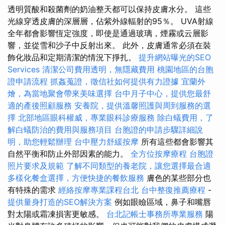
透明質酸和殺菌劑的奶油整天都可以保持皮膚水分。 這些
光線穿透皮膚的深層層，佔紫外線輻射的95％。 UVA射線
全年都會影響恆定強度，即使是通過玻璃，煙霧或云層影
響，並從雪和沙子中反射出來。 此外，皮膚通常必須在裝
飾化妝品和定期清潔的情況下掙扎。
提升網站曝光的SEO
Services
清潔公司費用透明，無隱藏費用
桃園地區的台胞
證申請流程
抓姦蒐證，徵信社如何提供有力證據
宜蘭外
燴，為當地聚會帶來美味選擇
台中月子中心，提供您最舒
適的產後照顧服務
安養院，提供溫馨照護與周到服務的選
擇
北部地區眼科權威，專業眼科診療服務
除白蟻費用，了
解白蟻防治的費用與服務項目
台胞證的申請步驟詳細說
明，助您輕鬆辦理
台中壓力舒緩按摩
所有這些都會影響其
自然平衡和防止外部因素的能力。
全方位按摩療程
台胞證
照片要求及規範
了解不同類型的養老院，讓您選擇最合適
多樣化餐盒選擇，方便快捷的餐飲服務
膚色的某些部分也
有特殊的需求
經絡按摩專業課程台北
台中整復推薦療程
-
提供量身打造的SEO解決方案
例如眼瞼區域，鼻子和嘴唇
對太陽或霜凍損害更敏感。
台北記帳士事務所專業服務
陽