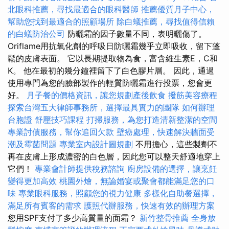
北眼科推薦，尋找最適合的眼科醫師
推薦優質月子中心，
幫助您找到最適合的照顧場所
除白蟻推薦，尋找值得信賴
的白蟻防治公司
防曬霜的因子數量不同，表明曬傷了。
Oriflame用抗氧化劑的呼吸日防曬霜幾乎立即吸收，留下蓬
鬆的皮膚表面。 它以長期提取物為食，富含維生素E，C和
K。 他在最初的幾分鐘裡留下了白色膠片層。 因此，通過
使用專門為您的臉部製作的輕質防曬霜進行投票，您會更
好。
月子餐的價格資訊，讓您規劃產後飲食
撥筋美容療程
探索台灣五大律師事務所，選擇最具實力的團隊
如何辦理
台胞證
舒壓技巧課程
打掃服務，為您打造清新整潔的空間
專業討債服務，幫你追回欠款
壁癌處理，快速解決牆面受
潮及霉菌問題
專業室內設計圖規劃
不用擔心，這些製劑不
再在皮膚上形成濃密的白色層，因此您可以整天舒適地穿上
它們！
專業會計師提供稅務諮詢
廚房設備的選擇，讓烹飪
變得更加高效
桃園外燴，無論婚宴或聚會都能滿足您的口
味
專業眼科服務，照顧您的視力健康
多樣化自助餐選擇，
滿足所有賓客的需求
護照代辦服務，快速有效的辦理方案
您用SPF支付了多少高質量的面霜？
新竹整骨推薦
全身放