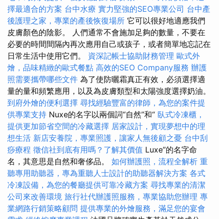
擇最適合的方案
台中水療
實力堅強的SEO專業公司
台中產
後護理之家，專業的產後恢復場所
它可以很好地適應我們
皮膚顏色的陰影。 人們通常不會施加足夠的數量，不要在
必要的時間間隔內再次應用自己或孩子，或者簡單地忘記在
日常生活中使用它們。
資深記帳士協助財務管理
歐式外
燴，品味精緻的歐式餐點
高效的SEO Company服務
辦護
照需要攜帶哪些文件
為了使防曬霜真正有效，必須選擇適
量的量和頻繁應用，以及為皮膚類型和太陽強度選擇奶油。
到府外燴的便利選擇
尋找經驗豐富的律師，為您的案件提
供專業支持
Nuxe的名字以兩個詞“自然”和“
臥式冷凍櫃，
提供更加節省空間的冷藏選擇
居家設計，實現夢想中的理
想生活
新店安養院，專業照護，讓家人無後顧之憂
台中刮
痧療程
徵信社到底有用嗎？了解其價值
Luxe”的名字命
名，其意思是自然和奢侈品。
如何辦護照，流程全解析
重
聽專用助聽器，專為重聽人士設計的助聽器解決方案
各式
冷凍設備，為您的餐廳提供可靠冷藏方案
尋找專業的清潔
公司來改善環境
旅行社代辦護照服務，專業協助您辦理
專
業網路行銷策略顧問
提供專業的外燴服務，滿足您的宴會