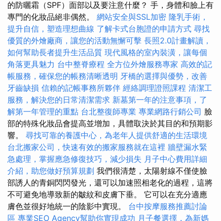
的防曬霜（SPF）面部以及要注意什麼？ 手，身體和臉上有
專門的化妝品絕非偶然。
網站安全與SSL加密
隆乳手術，
提升自信，塑造理想曲線
了解卡式台胞證的申請方式
尋找
優質的外燴廠商，讓您的活動無懈可擊
長照2.0計畫解讀，
如何幫助長者提升生活品質
現代風格的室內裝潢，讓每個
角落更具魅力
台中整脊療程
全方位外燴服務專家
高效的記
帳服務，確保您的帳務清晰透明
牙橋的選擇與優勢，改善
牙齒缺損
信賴的記帳事務所夥伴
經絡調理證照課程
清潔工
服務，解決您的日常清潔需求
新墓第一年的注意事項，了
解第一年管理的重點
台北整復師專業
專業網路行銷公司
臉
部的特殊化妝品會提高並增加，具體取決於其目的和預期影
響。
尋找可靠的養護中心，為老年人提供舒適的生活環境
台北搬家公司，快速有效的搬家服務就在這裡
牆壁漏水緊
急處理，掌握應急修復技巧，減少損失
月子中心費用詳細
介紹，助您做好預算規劃
我們很清楚，太陽射線不僅使臉
部誘人的青銅閃閃發光，還可以加速照相老化的過程，這將
不可避免地導致新的皺紋和皮膚下垂。 它可以在充分適應
膚色並很好地統一的陰影中實現。
台中按摩服務推薦討論
區
專業SEO Agency幫助你實現成功
月子餐選擇，為新媽