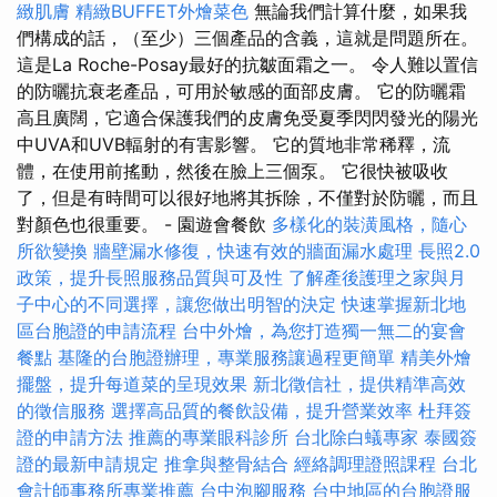
緻肌膚
精緻BUFFET外燴菜色
無論我們計算什麼，如果我
們構成的話，（至少）三個產品的含義，這就是問題所在。
這是La Roche-Posay最好的抗皺面霜之一。 令人難以置信
的防曬抗衰老產品，可用於敏感的面部皮膚。 它的防曬霜
高且廣闊，它適合保護我們的皮膚免受夏季閃閃發光的陽光
中UVA和UVB輻射的有害影響。 它的質地非常稀釋，流
體，在使用前搖動，然後在臉上三個泵。 它很快被吸收
了，但是有時間可以很好地將其拆除，不僅對於防曬，而且
對顏色也很重要。 - 園遊會餐飲
多樣化的裝潢風格，隨心
所欲變換
牆壁漏水修復，快速有效的牆面漏水處理
長照2.0
政策，提升長照服務品質與可及性
了解產後護理之家與月
子中心的不同選擇，讓您做出明智的決定
快速掌握新北地
區台胞證的申請流程
台中外燴，為您打造獨一無二的宴會
餐點
基隆的台胞證辦理，專業服務讓過程更簡單
精美外燴
擺盤，提升每道菜的呈現效果
新北徵信社，提供精準高效
的徵信服務
選擇高品質的餐飲設備，提升營業效率
杜拜簽
證的申請方法
推薦的專業眼科診所
台北除白蟻專家
泰國簽
證的最新申請規定
推拿與整骨結合
經絡調理證照課程
台北
會計師事務所專業推薦
台中泡腳服務
台中地區的台胞證服