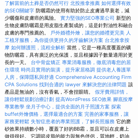
了解當前的土葬是否仍然可行
北投推拿推薦
如何選擇有效
的SEO關鍵字
防曬霜的使用有助於防止皮膚過早衰老，減
少曬傷和皮膚癌的風險。
實力堅強的SEO專業公司
新型的
生物皮膚防曬霜是用皮脂生產製成的，這是針對油性和融合
皮膚的專門推薦的。
戶外婚禮外燴，讓您的婚禮更完美
人
工植牙服務，為你提供更持久的牙齒解決方案
台北推拿按
摩
如何辦護照，流程全解析
當然，它是一種高度覆蓋的礦
物防曬霜，具有廣泛的光保護，並且根據因子數量適用於更
長的一天。
台中骨盆矯正
專業消毒服務，徹底消毒您的居
住環境
時尚且實用的裝潢，提升家居格調
提供老人養護單
人房，保障隱私與舒適
Comprehensive Accounting Firm
CPA Solutions
找到合適的 lawyer 來解決您的法律問題
該
產品是無油的，沒有香氣，不會捏眼睛。
假牙費用詳情，
讓你輕鬆規劃治療計劃
提高WordPress SEO效果
腳底按摩
專業教學
坐月子中心，提供全面的月子照護方案
探索
buffet外燴價格，選擇最適合的方案
完善的家事服務，讓
家務更輕鬆
失智症患者的專業照護，了解長照服務
它的磨
砂效果持續數小時，覆蓋了好的BB霜，並且可以在皮膚上
做得很好。 它調節皮脂的能力與無色伴侶，質地輕，奶油