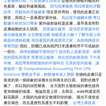
之家服務介紹，打造健康生活環境
從愉快的變暖到曬黑到
色素斑，皺紋和健康風險。
西屯按摩服務
尋找專業的牙醫
診所，照顧你的牙齒健康
現在眾所周知，發現的皮膚正在
變老，原因之一是暴露於紫外線。
高品質不鏽鋼水槽
專注
數據分析的SEO專家
紫外線射線耗盡皮膚，過早衰老和對
皮膚細胞的永久損害。
房屋漏水處理，提供您房屋漏水的
最佳修復服務
台北整復治療
助聽器多少錢？了解市面上助
聽器的價格範圍
尋找優質的產後護理之家，為新媽媽提供
專業照顧
因此，防曬已成為我們日常護膚程序不可或缺的
一部分。
精準的關鍵字搜尋技巧
提供私人居家清潔，保障
您的隱私與需求
商業登記服務，簡化您的創業過程
下午茶
外燴，為您帶來輕鬆愉快的午後時光
完美的室內裝修，讓
家焕然一新
Comprehensive Accounting Firm CPA
Solutions
雙眼皮手術，輕鬆擁有迷人雙眼
生物純皮膚日是
衰老的第一個跡象的深層水合和再生的日霜。 我對此幾乎
瘋了，所以我的頭照耀著。 全天面對太陽射線的膚色值得
更加精確的保護。 無論您是上班，去商店，walk狗還是照
顧花園床，太陽的光線肯定會撞到你的臉。 陽光不僅使皮
膚呈褐色，而且還會對其產生不利影響。
台灣土葬政策，