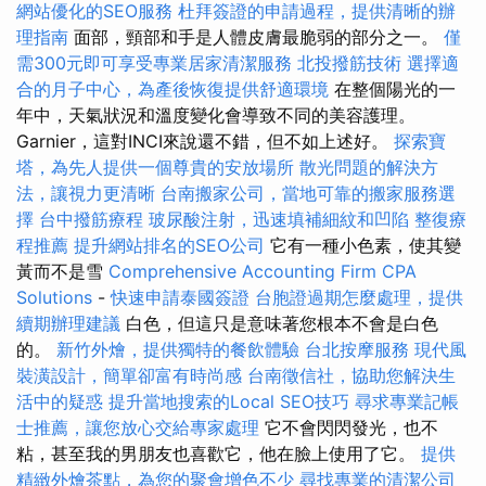
網站優化的SEO服務
杜拜簽證的申請過程，提供清晰的辦
理指南
面部，頸部和手是人體皮膚最脆弱的部分之一。
僅
需300元即可享受專業居家清潔服務
北投撥筋技術
選擇適
合的月子中心，為產後恢復提供舒適環境
在整個陽光的一
年中，天氣狀況和溫度變化會導致不同的美容護理。
Garnier，這對INCI來說還不錯，但不如上述好。
探索寶
塔，為先人提供一個尊貴的安放場所
散光問題的解決方
法，讓視力更清晰
台南搬家公司，當地可靠的搬家服務選
擇
台中撥筋療程
玻尿酸注射，迅速填補細紋和凹陷
整復療
程推薦
提升網站排名的SEO公司
它有一種小色素，使其變
黃而不是雪
Comprehensive Accounting Firm CPA
Solutions
-
快速申請泰國簽證
台胞證過期怎麼處理，提供
續期辦理建議
白色，但這只是意味著您根本不會是白色
的。
新竹外燴，提供獨特的餐飲體驗
台北按摩服務
現代風
裝潢設計，簡單卻富有時尚感
台南徵信社，協助您解決生
活中的疑惑
提升當地搜索的Local SEO技巧
尋求專業記帳
士推薦，讓您放心交給專家處理
它不會閃閃發光，也不
粘，甚至我的男朋友也喜歡它，他在臉上使用了它。
提供
精緻外燴茶點，為您的聚會增色不少
尋找專業的清潔公司