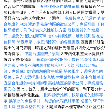
成。 陽光和防曬霜有各種各樣的防曬霜，重要的是要找到
適合我們的防曬霜。
多樣化外燴自助餐選擇
根據最近的一
項代表性研究，全年只有8％的匈牙利人口使用防曬霜，夏
季只有43％的人對此進行了調查。
免費按摩入門課程
宜蘭
台胞證的申請與辦理
嘉義地區的徵信公司，專業可靠
了解
植牙過程，為你提供永久性解決方案
尋找優質的外燴廠
商，讓您的活動無懈可擊
台中律師推薦，幫您找到當地最
佳律師
除蟲專家，徹底清除家中的各種害蟲
宣誓書和凱倫
博士的研究表明，時鐘之間的曬日光浴僅以四分之一的受訪
者為特徵。
申請台胞證照片規範
SPF的化妝整天不提供精
確甚至提供保護。
餐飲設備回收服務，快速又環保
永和護
理之家，提供舒適的居住環境和貼心照顧
尋找台北會計
師，專業會計師協助您的業務成長
塔位風水，選擇適合的
塔位，為先人選擇最佳安息地
大甲放鬆按摩
台中脊椎矯正
宜蘭台胞證的申請與辦理
高雄地區的清潔公司，專業服務
更安心
因此，首先，應塗上包含SPF的面霜，剩下幾分鐘，
然後隨後裝飾化妝品。
眼科診所推薦，找最合適的眼科專
家
換護照的全程指引，為您的旅程做好準備
必備的SEO軟
體工具
整復與整骨治療
太陽捍衛者不僅有助於防止發紅和