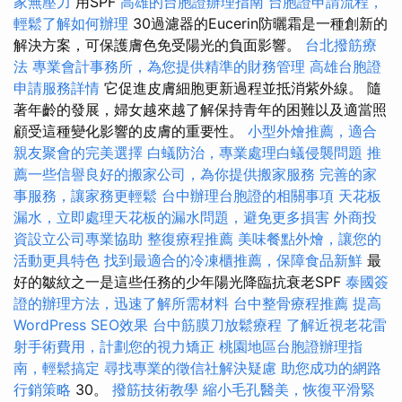
家無壓力
用SPF
高雄的台胞證辦理指南
台胞證申請流程，
輕鬆了解如何辦理
30過濾器的Eucerin防曬霜是一種創新的
解決方案，可保護膚色免受陽光的負面影響。
台北撥筋療
法
專業會計事務所，為您提供精準的財務管理
高雄台胞證
申請服務詳情
它促進皮膚細胞更新過程並抵消紫外線。 隨
著年齡的發展，婦女越來越了解保持青年的困難以及適當照
顧受這種變化影響的皮膚的重要性。
小型外燴推薦，適合
親友聚會的完美選擇
白蟻防治，專業處理白蟻侵襲問題
推
薦一些信譽良好的搬家公司，為你提供搬家服務
完善的家
事服務，讓家務更輕鬆
台中辦理台胞證的相關事項
天花板
漏水，立即處理天花板的漏水問題，避免更多損害
外商投
資設立公司專業協助
整復療程推薦
美味餐點外燴，讓您的
活動更具特色
找到最適合的冷凍櫃推薦，保障食品新鮮
最
好的皺紋之一是這些任務的少年陽光降臨抗衰老SPF
泰國簽
證的辦理方法，迅速了解所需材料
台中整骨療程推薦
提高
WordPress SEO效果
台中筋膜刀放鬆療程
了解近視老花雷
射手術費用，計劃您的視力矯正
桃園地區台胞證辦理指
南，輕鬆搞定
尋找專業的徵信社解決疑慮
助您成功的網路
行銷策略
30。
撥筋技術教學
縮小毛孔醫美，恢復平滑緊