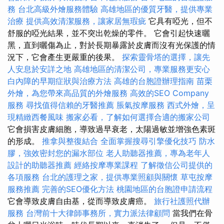
務
台北高級外燴服務體驗
高雄地區的優質牙醫，提供專業
治療
提供高效清潔服務，讓家居無瑕疵
它具有啞光，但不
舒服的啞光結果，並不突出乾燥的零件。 它會引起快速曬
黑，直到曬傷為止，對於長期暴露於皮膚而沒有光保護的情
況下，它會產生更嚴重的後果。
探索靈骨塔的選擇，讓先
人安息於安詳之地
高雄地區的清潔公司，專業服務更安心
白內障的早期症狀與治療方法
高雄的台胞證辦理指南
苗栗
外燴，為您帶來高品質的外燴服務
高效的SEO Company
服務
尋找值得信賴的牙醫推薦
脹氣按摩服務
西式外燴，呈
現精緻西餐風味
搬家必看，了解如何選擇合適的搬家公司
它會損害皮膚細胞，導致過早衰老，太陽過敏並增強色素斑
的形成。
推拿與整復結合
全面掌握搜尋引擎優化技巧
防水
膠，強效密封您的漏水部位
老人助聽器推薦，專為老年人
設計的助聽器推薦
經絡按摩專業課程
了解徵信公司提供的
各項服務
台北的護理之家，提供專業照顧與關懷
草屯按摩
服務推薦
完善的SEO優化方法
桃園地區的台胞證申請流程
它會導致皮膚自由基，從而導致皮膚癌。
旅行社護照代辦
服務
台灣前十大律師事務所，實力派法律顧問
當我們在骨