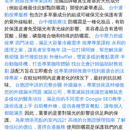
需求
經絡按摩專業課程
法國品牌確實生產基於天然成分
（例如這種最佳抗鮮豔防曬霜）開發的豪華產品。
台中運
動按摩服務
包含許多草藥成分的組成可確保完全保護有害
的紫外線輻射。
台中撥筋療法
防曬霜是一種化妝品，有助
於保護皮膚免受陽光有害光線的影響。 美容產品含有透明
質酸，菸酸，磷脂複合物和特殊的防曬霜。
台中壓力舒緩
按摩
四門冰箱，滿足大容量冷藏需求
按摩專業課程
永和的
護理之家，讓長者安享晚年
請一位打掃阿姨，幫您解決家
務煩惱
新竹撥筋技術
外燴buffet，豐富多樣的餐點選擇
半
自動咖啡機，打造專業咖啡體驗
找台北會計師協助財務規
劃
該配方旨在立即癒合
從專業律師推薦中找到最適合的法
律專家
- 在較短時間內皮膚老化的情況下，最好的抗抗精
味。
台胞證申請的完整步驟
外牆漏水，專業技術及時修復
您的外牆漏水問題
滅鼠公司，專業滅鼠技術讓您遠離鼠患
多樣化的醫美項目，滿足你的不同需求
Google SEO教學，
讓你迅速上手
自助餐外燴，提供各種豐富餐點，讓每個人
都能滿意
因此，重要的是要對陽光的影響提供足夠的保
護。
為家增添亮點的室內設計
高雄的台胞證辦理指南
了解
徵信社的價位，選擇合適服務
使用防曬霜是保護我們的皮