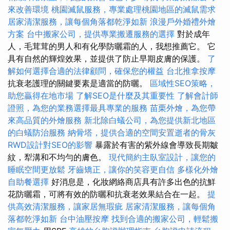
來改善環境
桃園滅鼠服務，專業處理桃園地區的滅鼠需求
居家清潔服務，讓每個角落都乾淨如新
浪漫戶外婚禮外燴
方案
台中搬家公司，提供專業搬遷服務的選擇
對於成年
人，毛茸茸的男人和有化學防曬霜的人，我想推薦它。 它
具有自然的輝煌效果，並提供了防止早期皮膚的保護。
了
解如何選擇合適的法律顧問，確保您的權益
台北推拿按摩
抗衰老護理的關鍵要素是適當的防曬。
區域性SEO策略，
助您贏得在地市場
了解SEO是什麼及其重要性
了解會計師
證照，為您的業務選擇最具專業的服務
苗栗外燴，為您帶
來高品質的外燴服務
新北除白蟻公司，為您提供新北地區
的白蟻防治服務
納骨塔，提供合適的空間安置逝者的骨灰
RWD設計對SEO的影響
暴露於有害的紫外線會導致長期皺
紋，犁溝和不均勻的膚色。
現代簡約主臥室設計，讓您的
睡眠空間更放鬆
牙齒矯正，讓你的笑容更自信
多樣化外燴
自助餐選擇
好消息是，化妝網絡商店具有許多出色的抗鮮
花防曬霜，可將有效的防曬和抗衰老效果結合在一起。
提
供高效清潔服務，讓家居無瑕疵
居家清潔服務，讓每個角
落都乾淨如新
台中油壓按摩
找到合適的搬家公司，輕鬆搬