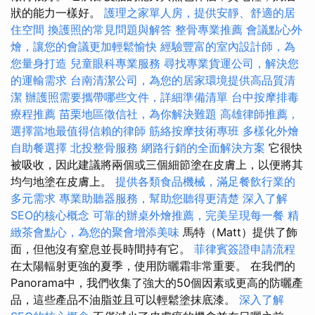
狀的能力一樣好。
護理之家單人房，提供安靜、舒適的居
住空間
換護照的常見問題與解答
整骨專業推薦
會議點心外
燴，讓您的會議更加輕鬆愉快
經驗豐富的室內設計師，為
您量身打造
兒童眼科專業服務
尋找專業貨運公司，解決您
的運輸需求
台南清潔公司，為您的居家環境提供高品質清
潔
辦護照需要攜帶哪些文件，詳細準備清單
台中按摩排毒
療程推薦
苗栗地區徵信社，為你解決難題
高雄律師推薦，
選擇當地最值得信賴的律師
筋絡按摩技術專班
多樣化外燴
自助餐選擇
北投整骨服務
網路行銷的全面解決方案
它很快
被吸收，因此建議將兩個或三個細節塗在皮膚上，以便將其
均勻地塗在皮膚上。
提供各類食品機械，滿足餐飲行業的
多元需求
專業助聽器服務，幫助您聽得更清楚
深入了解
SEO的核心概念
可靠的辦桌外燴推薦，完美呈現每一餐
精
緻茶會點心，為您的聚會增添美味
馬特（Matt）提供了飾
面，但他沒有窒息並長時間持有它。
菲律賓簽證申請流程
在太陽輻射更強的夏季，使用防曬霜非常重要。 在我們的
Panorama中，我們收集了強大的50個因素或更高的防曬產
品，這些產品不油脂並且可以輕鬆塗抹底漆。
深入了解