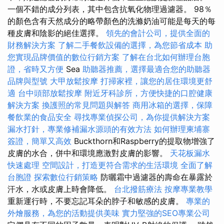
一個不錯的成分列表，其中包含抗氧化物理過濾器。 98％
的顏色含有天然成分的略帶顏色的洗滌奶油可能是每天的每
種皮膚和陰影的絕佳選擇。
領先的會計公司，提供全面的
財務解決方案
了解二手餐飲設備的選擇，為您節省成本
助
您實現品牌價值的數位行銷方案
了解在台北如何辦理台胞
證，省時又方便
Sea
助聽器推薦，選擇最適合您的助聽器
品牌與型號
大甲放鬆按摩
打掃家裡，讓您的居住環境更舒
適
台中頭部放鬆按摩
附近牙科診所，方便快捷的口腔健康
解決方案
換護照的常見問題與解答
商用冰箱的選擇，保障
餐飲業的食品安全
尋找專業偵探公司，為你提供解決方案
漏水打針，專業修補漏水源頭的有效方法
如何辦理柬埔寨
簽證，簡單又高效
Buckthorn和Raspberry的提取物增強了
皮膚的水合，併中和環境應激對皮膚的影響。
天花板漏水
快速處理
空間設計，打造更符合需求的生活環境
全面了解
台胞證
探索數位行銷策略
防曬霜中過濾器的壽命在暴露於
汗水，水或皮膚上時會降低。
台北撥筋療法
按摩專業教學
重新運行時，不要忘記耳朵的脖子和敏感的皮膚。
專業的
外燴服務，為您的活動提供美味
實力堅強的SEO專業公司