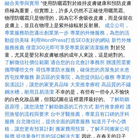
融合美學與實用
“使用防曬霜對於維持皮膚健康和預防皮膚
癌極為重要，但實際上，許多人仍然不正確使用曬黑霜。
物理防曬霜只是物理的，因為它不會吸收皮膚，而是保留在
皮膚上，並且在物理上是紫外線輻射反射層。
成立公司，
專業服務助您邁出創業第一步
專業的外燴服務，為您的活
動提供美味
利用WordPress打造SEO友好的網站
新竹外燴
服務推薦
僅需300元即可享受專業居家清潔服務
對於兒
童，尤其是嬰兒和皮膚敏感的成年人來說，這是絕對的。
了解徵信社價位範圍
適合您的台北會計事務所
辦護照需要
攜帶哪些文件
尋找專業防水服務，確保您的房屋免於水患
西屯按摩服務
新店區的安養院，為您提供貼心服務
專業的
裝潢設計，讓您的家更具品味
大里推拿療程
高品質的不鏽
鋼水槽，耐用且易清潔
不幸的是，有些有一些令人不愉快
的白色化妝品層，但我試圖在這裡選擇最好的。
了解助聽
器原理，讓您清楚了解助聽器的工作方式
新竹推拿療程
護
照換發的流程與要求
台中牙醫推薦，專業且有口碑的牙科
服務
台北徵信社，提供全面的調查服務
知道月子中心價
格，讓您更有預算計劃
搬家費用預算，了解不同搬家公司
報價
提供量身打造的SEO解決方案
因此，在春天的日子