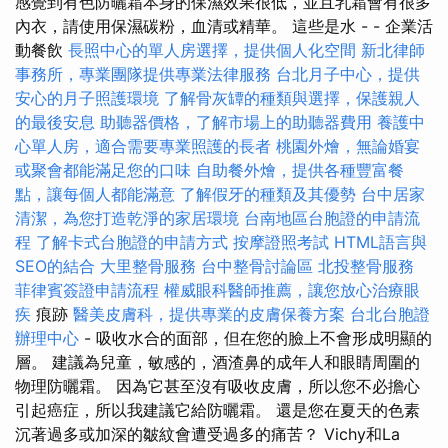
感覺到有色防曬霜本身的保濕效果很低，並且乳霜會有很多
內衣，請使用保濕碳粉，血清或精華。 這些是水 - - 企業活
動餐飲
長照中心的單人房選擇，提供個人化空間
新北律師
事務所，專業團隊提供專業法律服務
台北月子中心，提供
安心的月子照護環境
了解骨灰罈的種類與選擇，保護親人
的最後安息
助聽器價格，了解市場上的助聽器費用
養護中
心單人房，適合需要專業照護的長者
桃園外燴，無論婚宴
或聚會都能滿足您的口味
自助餐外燴，提供各種豐富餐
點，讓每個人都能滿意
了解假牙的種類及其優勢
台中居家
清潔，為您打造乾淨的家居環境
台南地區台胞證的申請流
程
了解卡式台胞證的申請方式
按摩證照考試
HTML語言與
SEO的結合
大里整骨服務
台中整骨討論區
北投整骨服務
菲律賓簽證申請流程
權威眼科醫師推薦，讓您放心治療眼
疾
痕跡
醫美皮膚科，提供專業的皮膚保養方案
台北台胞證
辦理中心
- 吸收水合的面部，但在您的臉上不會形成明顯的
層。 建議為兒童，敏感的，酒渣鼻的成年人和眼睛周圍的
物理防曬霜。 因為它甚至沒有吸收皮膚，所以您不必擔心
引起癌症，所以我建議它給防曬霜。 還是您在夏天的色素
沉著過多或加深的皺紋會遭受過多的痛苦？ Vichy和La