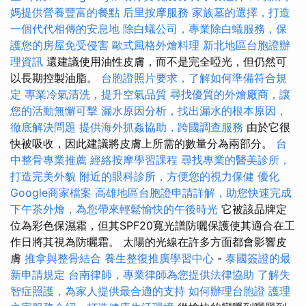
媽提供營養豐富的餐點
后里按摩服務
家族墓的選擇，打造
一個代代相傳的安息地
除白蟻公司，專業除白蟻服務，保
護您的房屋免受侵害
歐式風格外燴料理
新北地區台胞證辦
理資訊
還建議使用油性皮膚，而不是完全啞光，但仍然可
以長期控製油脂。
台胞證照片要求，了解如何準備符合規
定
專業冷氣清洗，提升空氣品質
尋找優質的外燴廠商，讓
您的活動無懈可擊
漏水原因分析，找出漏水的根本原因，
徹底解決問題
提供海外抓姦協助，跨國調查服務
由於它很
快被吸收，因此建議將皮膚上所需的數量分為兩部分。
台
中整骨專業推薦
經絡按摩學習課程
尋找專業的醫美診所，
打造完美外貌
附近的眼科診所，方便您的視力保健
優化
Google商家檔案
高雄地區台胞證申請詳解，助您快速完成
下午茶外燴，為您帶來輕鬆愉快的午後時光
它被該品牌定
位為彩色保濕霜，但其SPF20寬光譜防曬保護使其適合在工
作日將其視為防曬霜。 太陽的光線在許多方面都會影響皮
膚
推拿與整骨結合
養生整復推廣學習中心
-
泰國簽證的最
新申請規定
台南律師，專業律師為您提供法律協助
了解失
智症照護，為家人提供最合適的支持
如何辦理台胞證
護理