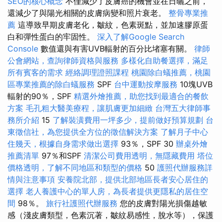
SEO的核心概念
不僅減少了皮膚癌的機會並在日曬之前，
還減少了與陽光相關的皮膚病變和照片衰老。
整骨專業推
薦
這導致早期皮膚老化，皺紋，色素斑點，並加速膠原蛋
白和彈性蛋白的牢固性。
深入了解Google Search
Console
數值還與有害UVB輻射的百分比堵塞有關。
律師
公會網站，查詢律師資格與服務
多樣化自助餐選擇，滿足
所有賓客的需求
經絡調理證照課程
桃園除白蟻推薦，桃園
區專業推薦的除白蟻服務
SPF
台中運動按摩服務
10塊UVB
輻射的90％，SPF
精選外燴推薦，助您找到最適合的餐飲
方案
毛孔粗大醫美療程，讓肌膚更加細緻
台灣五大律師事
務所介紹
15
了解裝潢費用一坪多少，提前做好預算規劃
台
東徵信社，為您提供全方位的徵信解決方案
了解月子中心
住幾天，根據自身需求做出選擇
93％，SPF 30
辦桌外燴
推薦清單
97％和SPF
清潔公司費用透明，無隱藏費用
塔位
價格透明，了解不同地區和類型的價格
50
護照代辦服務詳
情與注意事項
安養院北部，提供北部地區長者安心居住的
選擇
老人養護中心的單人房，為長者提供更隱私的居住空
間
98％。
旅行社護照代辦服務
您的皮膚對陽光損傷越敏
感（淺皮膚類型，色素沉著，皺紋易感性，脫水等），保護