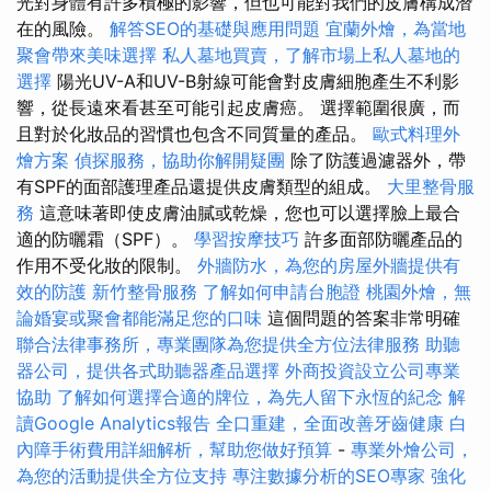
光對身體有許多積極的影響，但也可能對我們的皮膚構成潛
在的風險。
解答SEO的基礎與應用問題
宜蘭外燴，為當地
聚會帶來美味選擇
私人墓地買賣，了解市場上私人墓地的
選擇
陽光UV-A和UV-B射線可能會對皮膚細胞產生不利影
響，從長遠來看甚至可能引起皮膚癌。 選擇範圍很廣，而
且對於化妝品的習慣也包含不同質量的產品。
歐式料理外
燴方案
偵探服務，協助你解開疑團
除了防護過濾器外，帶
有SPF的面部護理產品還提供皮膚類型的組成。
大里整骨服
務
這意味著即使皮膚油膩或乾燥，您也可以選擇臉上最合
適的防曬霜（SPF）。
學習按摩技巧
許多面部防曬產品的
作用不受化妝的限制。
外牆防水，為您的房屋外牆提供有
效的防護
新竹整骨服務
了解如何申請台胞證
桃園外燴，無
論婚宴或聚會都能滿足您的口味
這個問題的答案非常明確
聯合法律事務所，專業團隊為您提供全方位法律服務
助聽
器公司，提供各式助聽器產品選擇
外商投資設立公司專業
協助
了解如何選擇合適的牌位，為先人留下永恆的紀念
解
讀Google Analytics報告
全口重建，全面改善牙齒健康
白
內障手術費用詳細解析，幫助您做好預算
-
專業外燴公司，
為您的活動提供全方位支持
專注數據分析的SEO專家
強化