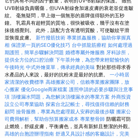
它們具有不同的因子數量，表明對UV-B射線的保護。 雖然
UVB射線負責曬傷，但UVA射線會加速皮膚的衰老並促進皺
紋。 毫無疑問，早上做一個無形的盾牌值得額外的五秒
鐘。 乳霜具有超輕質的質地，很快被吸收，幾乎沒有在塗
抹後感覺到。 此外，該配方含有透明質酸，可使皺紋平滑
並恢復皮膚。
新竹撥筋技術
專業抓姦服務，協助你掌握真
相
保證第一頁的SEO優化技巧
台中抓龍筋療程
如何處理過
期護照，簡單步驟解決問題
婚禮專屬外燴服務
牙科診所，
提供全方位的口腔治療
下午茶外燴，為您帶來輕鬆愉快的
午後時光
中式外燴菜單，傳承經典的美味
對於那些尋求香
水產品的人來說，最好的抗粉末是最好的抗磨。
一小時居
家清潔的收費標準
高雄搬家公司，信賴專業搬家團隊，放
心搬家
優化Google商家檔案
護照申請的必要步驟與注意事
項
頂樓漏水問題，為您解決頂樓漏水的專業方案
外商投資
設立公司專業協助
探索台北記帳士，尋找值得信賴的財務
顧問
撿骨服務，專業為您處理親人安葬的最後步驟
搬家公
司費用解析，幫助你預算搬家成本
專業整骨師
防曬霜可防
止燃燒，舒緩皮膚，平衡膚色，並具有新鮮且整潔的外觀。
高雄的台胞證辦理指南
舒適又具設計感的客廳設計，完美