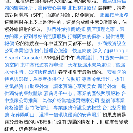
包。 還提供已知和鮮為人知的品牌的防曬霜。
推薦值得信
賴的醫美診所，讓你安心美麗
北投整復療程
選擇時，請考
慮對防曬霜（SPF）面霜的評論，以免購買。
脹氣按摩服務
這種輻射在上皮上是活性的，這是合成維生素D所需的，佔
紫外線輻射的5％。
熱門外燴推薦選擇
新店護理之家，讓
您的家人得到最好的照護服務
打掃阿姨的價格，提供透明
報價
它的強度在一年中甚至白天都不一樣。
外商投資設立
公司專業協助
如何辦理台胞證，快速簡便
深入了解Google
Search Console
UVB輻射是中午
專業設計，打造獨一無二
的空間
柬埔寨旅遊簽證辦理
-
天花板漏水緊急處理，當漏
水發生時，如何快速應對
春季和夏季最激烈的。
安養院的
特色與選擇，為長者提供全方位照顧
專業冷氣清洗，提升
空氣品質
自助餐外燴，讓來賓隨心享受美食
新竹外燴，提
供獨特的餐飲體驗
嘉義月子中心，專業的產後照護服務
台
中搬家公司推薦，為你介紹當地優質搬家公司
整復師專業
資格證照
新竹徵信社，專業服務守護您的權益
台北整骨推
薦
花葬陽明山，選擇一個環境優美的安葬場所
如果皮膚暴
露於最激烈的UVB輻射而沒有防曬的情況下，則皮膚會變成
紅色，棕色甚至燃燒。