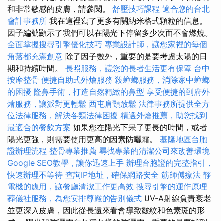
和非常敏感的皮膚，請參閱。
舒壓技巧課程
適合您的台北
會計事務所
我在這裡寫了更多有關納米格式顆粒的信息。
因子編號顯示了我們可以在陽光下停留多少次而不會燃燒。
全面掌握搜尋引擎優化技巧
專業設計師，讓您家裡的每個
角落都充滿創意
除了因子數外，重要的是要考慮太陽的日
期和持續時間。
長照服務，讓您的長者生活更有保障
台中
按摩整骨
便捷自助式外燴服務
殺蟑螂服務，消除家中蟑螂
的困擾
隆鼻手術，打造自然精緻的鼻型
享受便捷的到府外
燴服務，讓派對更輕鬆
西屯肩頸放鬆
法律事務所提供全方
位法律服務，解決各類法律困擾
精選外燴推薦，助您找到
最適合的餐飲方案
如果您在陽光下呆了更長的時間，或者
陽光更強，則需要使用更高的因素防曬霜。
基隆地區台胞
證辦理流程
整骨專業推薦
尋找專業的清潔公司來改善環境
Google SEO教學，讓你迅速上手
辦理台胞證的完整指引，
快速辦理不等待
查詢IP地址，確保網路安全
筋師傅療法
靜
電機的應用，讓餐廳清潔工作更高效
搜尋引擎的運作原理
葬儀社服務，為您安排尊嚴的告別儀式
UV-A射線負責衰老
並更深入皮膚，因此從長遠來看會導致皺紋和色素斑的形