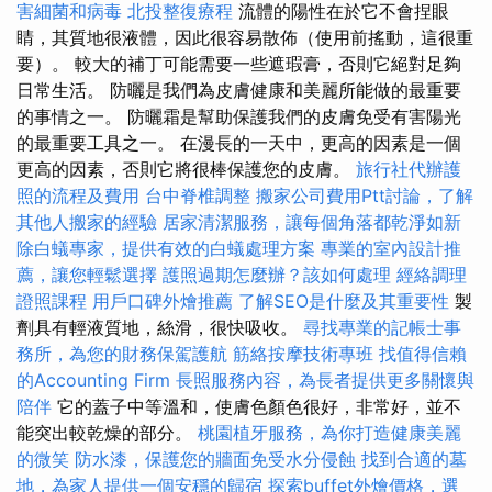
害細菌和病毒
北投整復療程
流體的陽性在於它不會捏眼
睛，其質地很液體，因此很容易散佈（使用前搖動，這很重
要）。 較大的補丁可能需要一些遮瑕膏，否則它絕對足夠
日常生活。 防曬是我們為皮膚健康和美麗所能做的最重要
的事情之一。 防曬霜是幫助保護我們的皮膚免受有害陽光
的最重要工具之一。 在漫長的一天中，更高的因素是一個
更高的因素，否則它將很棒保護您的皮膚。
旅行社代辦護
照的流程及費用
台中脊椎調整
搬家公司費用Ptt討論，了解
其他人搬家的經驗
居家清潔服務，讓每個角落都乾淨如新
除白蟻專家，提供有效的白蟻處理方案
專業的室內設計推
薦，讓您輕鬆選擇
護照過期怎麼辦？該如何處理
經絡調理
證照課程
用戶口碑外燴推薦
了解SEO是什麼及其重要性
製
劑具有輕液質地，絲滑，很快吸收。
尋找專業的記帳士事
務所，為您的財務保駕護航
筋絡按摩技術專班
找值得信賴
的Accounting Firm
長照服務內容，為長者提供更多關懷與
陪伴
它的蓋子中等溫和，使膚色顏色很好，非常好，並不
能突出較乾燥的部分。
桃園植牙服務，為你打造健康美麗
的微笑
防水漆，保護您的牆面免受水分侵蝕
找到合適的墓
地，為家人提供一個安穩的歸宿
探索buffet外燴價格，選