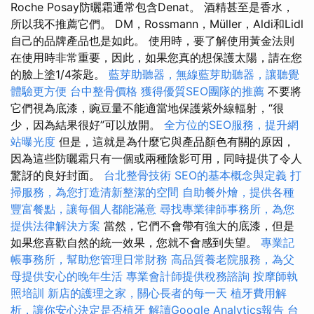
Roche Posay防曬霜通常包含Denat。 酒精甚至是香水，
所以我不推薦它們。 DM，Rossmann，Müller，Aldi和Lidl
自己的品牌產品也是如此。 使用時，要了解使用黃金法則
在使用時非常重要，因此，如果您真的想保護太陽，請在您
的臉上塗1/4茶匙。
藍芽助聽器，無線藍芽助聽器，讓聽覺
體驗更方便
台中整骨價格
獲得優質SEO團隊的推薦
不要將
它們視為底漆，豌豆量不能適當地保護紫外線輻射，“很
少，因為結果很好”可以放開。
全方位的SEO服務，提升網
站曝光度
但是，這就是為什麼它與產品顏色有關的原因，
因為這些防曬霜只有一個或兩種陰影可用，同時提供了令人
驚訝的良好封面。
台北整骨技術
SEO的基本概念與定義
打
掃服務，為您打造清新整潔的空間
自助餐外燴，提供各種
豐富餐點，讓每個人都能滿意
尋找專業律師事務所，為您
提供法律解決方案
當然，它們不會帶有強大的底漆，但是
如果您喜歡自然的統一效果，您就不會感到失望。
專業記
帳事務所，幫助您管理日常財務
高品質養老院服務，為父
母提供安心的晚年生活
專業會計師提供稅務諮詢
按摩師執
照培訓
新店的護理之家，關心長者的每一天
植牙費用解
析，讓你安心決定是否植牙
解讀Google Analytics報告
台