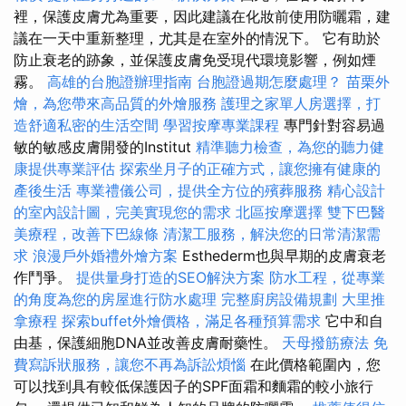
裡，保護皮膚尤為重要，因此建議在化妝前使用防曬霜，建
議在一天中重新整理，尤其是在室外的情況下。 它有助於
防止衰老的跡象，並保護皮膚免受現代環境影響，例如煙
霧。
高雄的台胞證辦理指南
台胞證過期怎麼處理？
苗栗外
燴，為您帶來高品質的外燴服務
護理之家單人房選擇，打
造舒適私密的生活空間
學習按摩專業課程
專門針對容易過
敏的敏感皮膚開發的Institut
精準聽力檢查，為您的聽力健
康提供專業評估
探索坐月子的正確方式，讓您擁有健康的
產後生活
專業禮儀公司，提供全方位的殯葬服務
精心設計
的室內設計圖，完美實現您的需求
北區按摩選擇
雙下巴醫
美療程，改善下巴線條
清潔工服務，解決您的日常清潔需
求
浪漫戶外婚禮外燴方案
Esthederm也與早期的皮膚衰老
作鬥爭。
提供量身打造的SEO解決方案
防水工程，從專業
的角度為您的房屋進行防水處理
完整廚房設備規劃
大里推
拿療程
探索buffet外燴價格，滿足各種預算需求
它中和自
由基，保護細胞DNA並改善皮膚耐藥性。
天母撥筋療法
免
費寫訴狀服務，讓您不再為訴訟煩惱
在此價格範圍內，您
可以找到具有較低保護因子的SPF面霜和麵霜的較小旅行