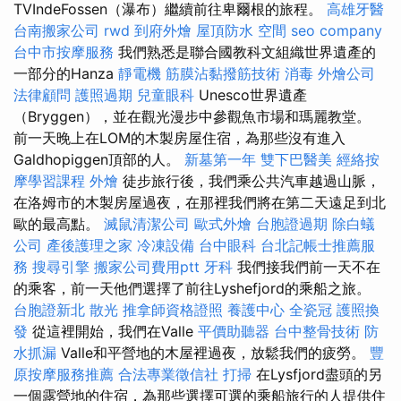
TVIndeFossen（瀑布）繼續前往卑爾根的旅程。
高雄牙醫
台南搬家公司
rwd
到府外燴
屋頂防水
空間
seo company
台中市按摩服務
我們熟悉是聯合國教科文組織世界遺產的
一部分的Hanza
靜電機
筋膜沾黏撥筋技術
消毒
外燴公司
法律顧問
護照過期
兒童眼科
Unesco世界遺產
（Bryggen），並在觀光漫步中參觀魚市場和瑪麗教堂。
前一天晚上在LOM的木製房屋住宿，為那些沒有進入
Galdhopiggen頂部的人。
新墓第一年
雙下巴醫美
經絡按
摩學習課程
外燴
徒步旅行後，我們乘公共汽車越過山脈，
在洛姆市的木製房屋過夜，在那裡我們將在第二天遠足到北
歐的最高點。
滅鼠清潔公司
歐式外燴
台胞證過期
除白蟻
公司
產後護理之家
冷凍設備
台中眼科
台北記帳士推薦服
務
搜尋引擎
搬家公司費用ptt
牙科
我們接我們前一天不在
的乘客，前一天他們選擇了前往Lyshefjord的乘船之旅。
台胞證新北
散光
推拿師資格證照
養護中心
全瓷冠
護照換
發
從這裡開始，我們在Valle
平價助聽器
台中整骨技術
防
水抓漏
Valle和平營地的木屋裡過夜，放鬆我們的疲勞。
豐
原按摩服務推薦
合法專業徵信社
打掃
在Lysfjord盡頭的另
一個露營地的住宿，為那些選擇可選的乘船旅行的人提供住