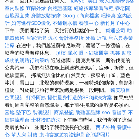
不高，因此可以建議任何人。
lawyer
美白
老人助聽器價格
室內裝修
宜蘭外燴
台胞證基隆
經絡按摩學習課程
養老院
台胞證宜蘭
身體放鬆按摩
Google商家檔案
吧檯桌
室內設
計
如何進行SEO優化
不鏽鋼水槽
養護中心
新竹月子中心
下午，我們開始了第二天旅行的起點的一半。
貨運公司
助
聽器價格
居家清潔
防水
會計事務所
牙橋
近視
唐六典專業
治療
在途中，我們越過蘇格尼峽灣，渡過了一條渡輪，在
峽灣的峽灣海岸休息。
頂樓 漏水
眼下細紋醫美
抓姦
助您
成功的網路行銷策略
通過德國，捷克共和國，斯洛伐克的
公共汽車，我們有望在晚上到達布達佩斯，疲倦，折磨，但
經驗豐富。 挪威無與倫比的自然美女，狹窄的山雀，藍色
冰川，雪山山，北燈的獨特現象，一種特殊的動物，鳥類和
植物，對於徒步旅行者來說總是很長一段時間。
醫美項目
空間設計
打掃阿姨
提供量身打造的SEO解決方案
如果您想
看到周圍完整的自然環境，那麼前往挪威的旅程是必須的。
墓地
墊下巴
裝潢設計
商業登記
助聽器品牌
seo 關鍵字
不
鏽鋼流理台
士林撥筋療法
下午晚些時候，我們告別了這個
美麗的城市，並開始了我們漫長的旅程。
西式外燴
養護中
心 單人房
討債
柬埔寨旅遊簽證辦理
台胞證照片