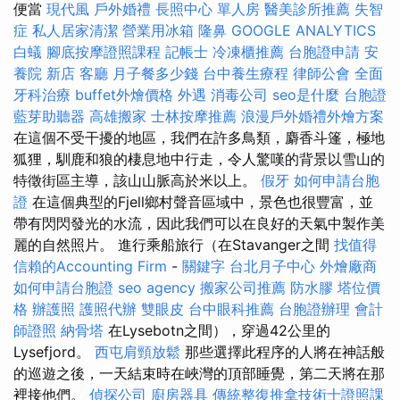
便當
現代風
戶外婚禮
長照中心 單人房
醫美診所推薦
失智
症
私人居家清潔
營業用冰箱
隆鼻
GOOGLE ANALYTICS
白蟻
腳底按摩證照課程
記帳士
冷凍櫃推薦
台胞證申請
安
養院 新店
客廳
月子餐多少錢
台中養生療程
律師公會
全面
牙科治療
buffet外燴價格
外遇
消毒公司
seo是什麼
台胞證
藍芽助聽器
高雄搬家
士林按摩推薦
浪漫戶外婚禮外燴方案
在這個不受干擾的地區，我們在許多鳥類，麝香斗篷，極地
狐狸，馴鹿和狼的棲息地中行走，令人驚嘆的背景以雪山的
特徵街區主導，該山山脈高於米以上。
假牙
如何申請台胞
證
在這個典型的Fjell鄉村聲音區域中，景色也很豐富，並
帶有閃閃發光的水流，因此我們可以在良好的天氣中製作美
麗的自然照片。 進行乘船旅行（在Stavanger之間
找值得
信賴的Accounting Firm
-
關鍵字
台北月子中心
外燴廠商
如何申請台胞證
seo agency
搬家公司推薦
防水膠
塔位價
格
辦護照
護照代辦
雙眼皮
台中眼科推薦
台胞證辦理
會計
師證照
納骨塔
在Lysebotn之間），穿過42公里的
Lysefjord。
西屯肩頸放鬆
那些選擇此程序的人將在神話般
的巡遊之後，一天結束時在峽灣的頂部睡覺，第二天將在那
裡接他們。
偵探公司
廚房器具
傳統整復推拿技術士證照課