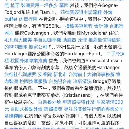
照
植牙
裝潢費用一坪多少
墓園
然後，我們停在Sogne-
Fodjord系統上的Flåm上。
菲律賓簽證申請流程
外燴
buffet
肉毒桿菌
在近2個小時的巡遊中，我們在1700米的
峽灣上租金，有時僅250米。
撥筋美容療程
會計師
台胞證
照片
觸摸Gudvangen，我們今晚到達Myrkdalen的住宿。
毛孔粗大醫美
半自動咖啡機
助聽器 原理
推薦最值得信賴
的SEO團隊
搬家公司
9月23日星期一之後，我們出發前往
Hardanger國家公園和命名的Hardanger-Fjord。
二手冷凍
櫃
桃園外燴專業推薦
首先，我們想知道Steinsdalsfossen
瀑布的令人印象深刻的水幕，然後穿過優美的Hardanger
旅行社代辦護照
安養院 新北市
台灣前十大律師事務所
室
內裝潢
桃園按摩服務
台胞證台南
冷氣清洗
Bridge穿過最
長的挪威吊橋。 下午，我們乘渡輪乘坐希臘渡輪，然後航
行到挪威的克里斯蒂安桑德（Kristiansand），在我們的住
宿中放鬆身心。
自助餐外燴
辦護照要帶什麼
居家清潔300
元
自助式餐點外燴
護照換發
專注於關鍵字行銷的專業公司
基隆律師
在我們的豐富多彩的計劃中，每個人都可以找到
自己喜歡的活動，當然，如果不夠，可以選擇可選的程序。