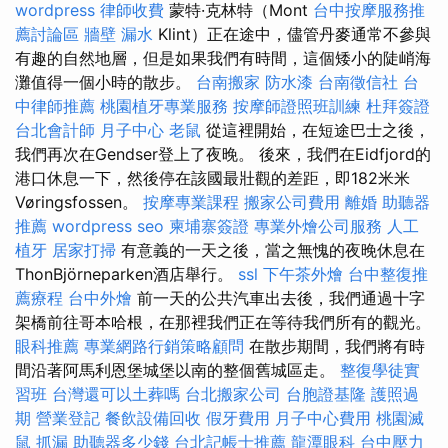
wordpress
律師收費
蒙特·克林特（Mont
台中按摩服務推
薦討論區
牆壁 漏水
Klint）正在途中，儘管丹麥通常不參與
有趣的自然地層，但是如果我們有時間，這個矮小的陡峭海
灘值得一個小時的散步。
台南搬家
防水漆
台南徵信社
台
中律師推薦
桃園植牙專業服務
按摩師證照班訓練
杜拜簽證
台北會計師
月子中心
老鼠
從這裡開始，在短途巴士之後，
我們再次在Gendser登上了夜晚。 後來，我們在Eidfjord的
港口休息一下，然後停在該國最壯觀的差距，即182米米
Vøringsfossen。
按摩專業課程
搬家公司費用
離婚
助聽器
推薦
wordpress seo
柬埔寨簽證
專業外燴公司服務
人工
植牙
居家打掃
有意義的一天之後，當之無愧的夜晚休息在
ThonBjörneparken酒店舉行。
ssl
下午茶外燴
台中整復推
薦療程
台中外燴
前一天的公共汽車出去後，我們通過十字
架橋前往哥本哈根，在那裡我們正在等待我們所有的觀光。
眼科推薦
專業網路行銷策略顧問
在散步期間，我們將有時
間沿著阿馬利恩堡城堡以南的整個舊城區走。
整復學徒實
習班
台灣還可以土葬嗎
台北搬家公司
台胞證基隆
護照過
期
營業登記
餐飲設備回收
假牙費用
月子中心費用
桃園滅
鼠
抓漏
助聽器多少錢
台北記帳士推薦
龍潭眼科
台中壓力