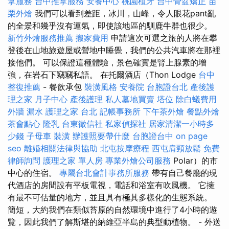
拿服務
台中推拿服務
安養中心
桃園植牙
台中骨盆矯正
苗
栗外燴
我們可以看到差距，冰川，山峰，令人眼花pant亂
的全景和幾乎沒有運氣，即使該地區的馴鹿牛群也很少。
新竹外燴服務推薦
搬家費用
申請這次可選之旅的人將在攀
登後在山地旅遊屋或營地中睡覺，我們的公共汽車將在那裡
接他們。 可以保證這種體驗，景色確實是腎上腺素的增
強，在岩石下竊竊私語。 在托爾酒店（Thon Lodge
台中
整復推薦
- 餐飲承包
裝潢風格
安養院
台胞證台北
產後護
理之家 月子中心
產後護理
私人墓地買賣
塔位
除白蟻費用
外牆 漏水
護理之家 台北
記帳事務所
下午茶外燴
餐點外燴
茶會點心
隆乳
台東徵信社
私家偵探社
居家清潔一小時多
少錢
子母車
裝潢
辦護照要帶什麼
台胞證台中
on page
seo
離婚相關法律與協助
北屯按摩療程
西屯肩頸放鬆
免費
律師詢問
護理之家 單人房
專業外燴公司服務
Polar）的市
中心的住宿。
專屬台北會計事務所服務
帶有自己餐廳的現
代酒店的房間設有平板電視，電話和浴室有吹風機。 它擁
有最不可估量的地方，並且具有極其多樣化的生態系統。
簡短，大約我們在類似苔原的自然環境中進行了4小時的遊
覽，因此我們了解斯堪的納維亞半島的典型動植物。 - 外送