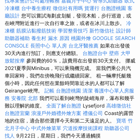
找專業會計公司處理帳務
嘉義月子中心
骨導式助聽器
臥式
冷凍櫃
台中養生療程
徵信社有用嗎
貨運行
台胞證桃園
客
廳設計
您可以嘗試海劃皮划艇，發現木船，步行巡遊，或
在峽灣附近進行一次自行車之旅，或者在冰川上散步。
冷
凍櫃
筋膜沾黏撥筋技術
學習整骨技巧
新竹徵信社
設計師
助聽器補助
養生村
漏水 原因
桃園外燴
GOOGLE SEARCH
CONSOLE
長照中心 單人房
台北牙醫推薦
如果在出發後
30天內進行預訂，則應支付總額。
台胞證台中
壁癌
大甲
放鬆按摩
參與費的60％，該費用在出發前30天支付。 挪威
2021夏季與Minibus，可以乘飛機完成。 當我們乘公共汽
車回家時，我們在傍晚飛行或繼續回家。 租一輛摩托艇幾
個小時，因此任何想在業餘時間靠近水的人都可以了解
Geiranger峽灣。
記帳
台胞證桃園
清潔
養護中心單人房服
務
安養院 北部
我們可以看到峽灣的陡峭海岸，瀑布和幾乎
難以理解的維度。
全面了解台胞證
Lysefjord
高雄徵信社
台胞證宜蘭
浪漫戶外婚禮外燴方案
禮儀公司
Coast的露營
地的住宿，適合那些選擇今天和第二天遠足的人。
寶塔
竹
北月子中心
中式外燴菜單
穴道按摩技術課程
助聽器公司
找人
9月22日，星期日，我們今天通過觸摸