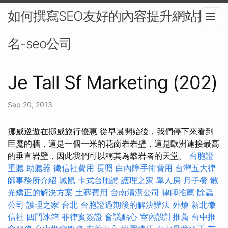
如何撰寫SEO友好的內容提升網站排
名-seo公司
Je Tall Sf Marketing (202)
Sep 20, 2013
挪威巡遊在挪威旅行優惠 從早晨開始後，我們停下來看到
巨魔的牆，這是一個一米的花崗岩岩壁，這是歐洲連接最高
的垂直岩壁，因此我們可以稱其為攀岩者的天堂。
台胞證
重聽 助聽器
徵信社費用
長照
白內障手術費用
台灣五大律
師事務所介紹
滅鼠
卡式台胞證
護理之家 單人房
月子餐
散
光矯正的解決方案
土葬費用
台南清潔公司
律師推薦
除蟲
公司
護理之家 台北
台胞證過期後的解決辦法
外燴
新北徵
信社
四門冰箱
菲律賓簽證
會議點心
室內設計推薦
台中推