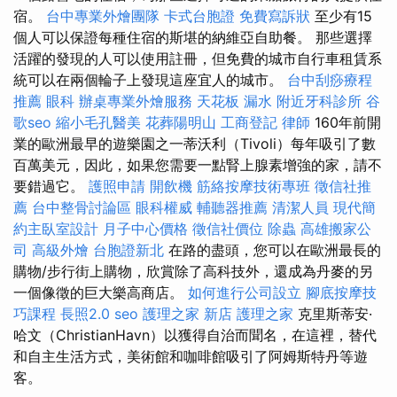
宿。
台中專業外燴團隊
卡式台胞證
免費寫訴狀
至少有15
個人可以保證每種住宿的斯堪的納維亞自助餐。 那些選擇
活躍的發現的人可以使用註冊，但免費的城市自行車租賃系
統可以在兩個輪子上發現這座宜人的城市。
台中刮痧療程
推薦
眼科
辦桌專業外燴服務
天花板 漏水
附近牙科診所
谷
歌seo
縮小毛孔醫美
花葬陽明山
工商登記
律師
160年前開
業的歐洲最早的遊樂園之一蒂沃利（Tivoli）每年吸引了數
百萬美元，因此，如果您需要一點腎上腺素增強的家，請不
要錯過它。
護照申請
開飲機
筋絡按摩技術專班
徵信社推
薦
台中整骨討論區
眼科權威
輔聽器推薦
清潔人員
現代簡
約主臥室設計
月子中心價格
徵信社價位
除蟲
高雄搬家公
司
高級外燴
台胞證新北
在路的盡頭，您可以在歐洲最長的
購物/步行街上購物，欣賞除了高科技外，還成為丹麥的另
一個像徵的巨大樂高商店。
如何進行公司設立
腳底按摩技
巧課程
長照2.0
seo
護理之家 新店
護理之家
克里斯蒂安·
哈文（ChristianHavn）以獲得自治而聞名，在這裡，替代
和自主生活方式，美術館和咖啡館吸引了阿姆斯特丹等遊
客。