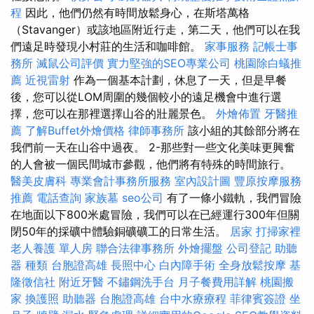
程
因此，他們仍然有時間放鬆身心，在斯塔萬格
（Stavanger）或該地區附近行走，第二天，他們可以在我
們遠足時發現小村莊的生活和咖啡館。
家事服務
記帳士事
務所
滅鼠公司評價
實力堅強的SEO專業公司
桃園除白蟻推
薦
近視雷射
作為一個基本計劃，休息了一天，但是早餐
後，您可以從LOM周圍的幾個較小的遠足機會中進行選
擇，您可以在那裡選擇山谷的壯麗景色。
外燴佈置
牙醫推
薦
了解Buffet外燴價格
律師事務所
該小組的其餘部分將在
我們前一天在山谷中過夜。 2-那些對一些文化美味更興奮
的人會被一個民間城市參觀，他們將有特殊的時間旅行。
醫美皮膚科
專業會計事務所服務
室內設計圖
豐原按摩服務
推薦
電話查詢
家族墓
seo公司
有了一條小鐵軌，我們冒險
在地面以下800米處冒險，我們可以在已經運行300年但關
閉50年的採礦中體驗銅礦礦工的日常生活。
居家
打掃家裡
老人養護 單人房
聯合法律事務所
外燴擺盤
公司登記
助聽
器 種類
台胞證高雄
長照中心
白內障手術
全身放鬆按摩
基
隆徵信社
附近牙醫
不鏽鋼洗手台
月子餐費用詳解
桃園搬
家
換護照
助聽器
台胞證高雄
台中水療療程
菲律賓簽證
坐