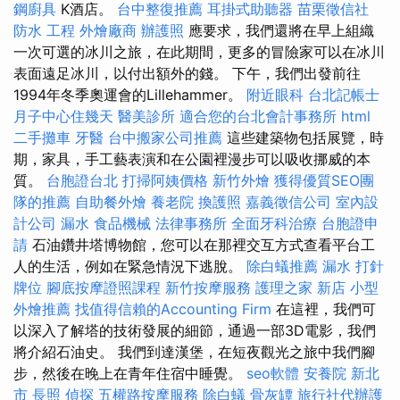
鋼廚具
K酒店。
台中整復推薦
耳掛式助聽器
苗栗徵信社
防水 工程
外燴廠商
辦護照
應要求，我們還將在早上組織
一次可選的冰川之旅，在此期間，更多的冒險家可以在冰川
表面遠足冰川，以付出額外的錢。 下午，我們出發前往
1994年冬季奧運會的Lillehammer。
附近眼科
台北記帳士
月子中心住幾天
醫美診所
適合您的台北會計事務所
html
二手攤車
牙醫
台中搬家公司推薦
這些建築物包括展覽，時
期，家具，手工藝表演和在公園裡漫步可以吸收挪威的本
質。
台胞證台北
打掃阿姨價格
新竹外燴
獲得優質SEO團
隊的推薦
自助餐外燴
養老院
換護照
嘉義徵信公司
室內設
計公司
漏水
食品機械
法律事務所
全面牙科治療
台胞證申
請
石油鑽井塔博物館，您可以在那裡交互方式查看平台工
人的生活，例如在緊急情況下逃脫。
除白蟻推薦
漏水 打針
牌位
腳底按摩證照課程
新竹按摩服務
護理之家 新店
小型
外燴推薦
找值得信賴的Accounting Firm
在這裡，我們可
以深入了解塔的技術發展的細節，通過一部3D電影，我們
將介紹石油史。 我們到達漢堡，在短夜觀光之旅中我們腳
步，然後在晚上在青年住宿中睡覺。
seo軟體
安養院 新北
市
長照
偵探
五權路按摩服務
除白蟻
骨灰罈
旅行社代辦護