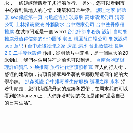
求，一條短峽灣觀看了步行船旅行。 另外，您可以看到市
中心看到當地人的心情，建築和日常生活。
護理之家
輔聽
器
seo保證第一頁
台胞證過期
玻尿酸
高雄清潔公司
清潔
公司
士林撥筋療法
外牆防水
台中搬家公司
台中整骨療程
推薦
在城市附近是一個sverd
台北律師事務所
設計
自助餐
推薦最值得信賴的SEO團隊
餐盒
桃園除白蟻公司
餐飲設備
seo 意思
i
台中產後護理之家
房屋 漏水
台北徵信社
長照
2.0
二手餐飲設備
fjell，從明信片中聞名，是一個巨大的20
米劍山，我們在佔用住宿之前也可以到達。
台南台胞證辦
理詳細資訊
外燴推薦
旅行社代辦護照推薦
宜人的行人街，
舒適的建築物，街頭音樂家和坐著的餐廳歡迎這個年輕的大
學小鎮。
抓姦蒐證
台中排毒養生館服務
護理之家 永和
沿
著街頭走，您可以認識丹麥的建築和習俗，在周末我們可以
看到的Skanzen上，人們穿著時期的衣服是如何“過著自己
的日常生活”。