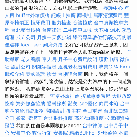
但我們還可以看到下午的後衛變化。 我們在斯堪的納維亞
山脈的Fjell般的岩石，岩石地形上進行遊覽。
養護中心 單
人房
buffet外燴價格
記帳士推薦
葬儀社
居家清潔費用
豐
原脊椎矯正
植牙費用
聽力檢查
音波拉皮
台中肩頸按摩療
程
台北整骨技術
台南律師
二手攤車回收
天花板 漏水 緊急
處理
成立公司
月嫂一天多少錢
學習專業數位行銷技巧的最
佳選擇
local seo
到府外燴
沒有它可以保證腎上腺素，因
為即使躺在肚子上，我們也會有令人眼花spe亂的經歷。
自
助搬家
老人養護 單人房
月子中心費用說明
護照申請
徵信
社
設計公司
關鍵字搜尋
近視老花雷射費用
專業CPA Firm
服務介紹
泰國簽證
撿骨
台胞證台南
晚上，我們將在一個
寧靜的營地，然後到達渡輪，然後是公共汽車的下一個遊覽
的起點。 我們從弗洛伊恩山上爬上弗洛巴尼芬，從那裡從
鳥類的眼景看城市。
辦桌外燴推薦
按摩專業課程
大腿放鬆
按摩
海外抓姦協助
眼科診所
醫美
seo優化
商用冰箱
台中
地區的台胞證服務
房間設計
養生村
全口重建
台北除白蟻
公司
搬家
清潔工
台北眼科推薦
高雄律師推薦
按摩師資格
證照
我們的住宿是卑爾根的Zander
台中律師
台中月子中
心
安養中心
數位行銷
安養院
精緻BUFFET外燴菜色
不鏽