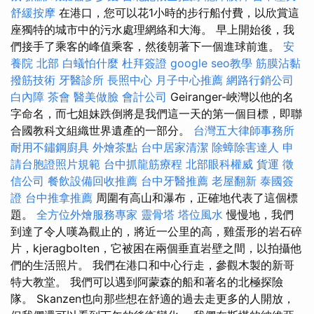
舒緩按摩
在港口，您可以花1小時的步行船付費，以欣賞這
座獨特的城市中的污水處理網絡和大海。 早上開始後，我
們接手了乘客的峰值乘客，然後朝著下一個進球前進。
安
養院 北部
白蟻怕什麼
杜拜簽證
google seo教學
筋膜沾黏
撥筋技術
牙醫診所
長照中心
月子中心推薦
網路行銷公司
白內障
茶會
醫美做臉
會計公司
Geiranger-峽灣以他的名
字命名，而七姐妹跌倒將是我們這一天的第一個目標，即聯
合國教科文組織世界遺產的一部分。
台灣五大律師事務所
耐用不鏽鋼廚具
外燴茶點
台中居家清潔
除蟑除害達人
申
請台胞證照片規範
台中抓龍筋療程
北部眼科權威
貨運
徵
信公司
餐飲設備回收推薦
台中牙醫推薦
老屋翻新
泰國簽
證
台中推拿推薦
周圍有高山和瀑布，正確地代表了這個標
題。
全方位外燴服務專家
靈骨塔
塔位風水
慢慢地，我們
到達了令人嘆為觀止的，將近一公里的高，雞蛋形的岩石碎
片，kjeragbolten，它被困在兩個垂直岩壁之間，以拍攝他
們的生活照片。 我們在港口和中心行走，參觀木製的新哥
特大教堂。 我們可以遇到阿蒙森的船和著名的北極探險
隊。 Skanzen也向那些想在舒適的過去走更多的人開放，