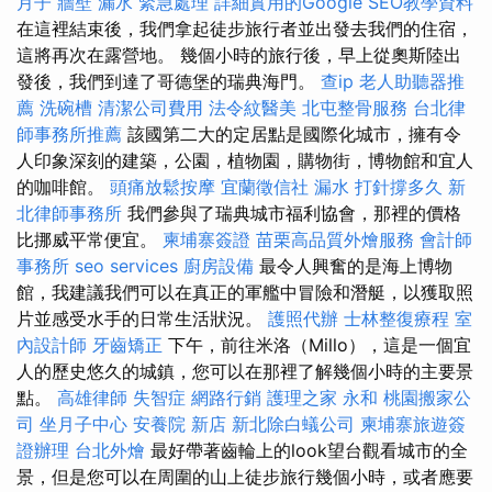
月子
牆壁 漏水 緊急處理
詳細實用的Google SEO教學資料
在這裡結束後，我們拿起徒步旅行者並出發去我們的住宿，
這將再次在露營地。 幾個小時的旅行後，早上從奧斯陸出
發後，我們到達了哥德堡的瑞典海門。
查ip
老人助聽器推
薦
洗碗槽
清潔公司費用
法令紋醫美
北屯整骨服務
台北律
師事務所推薦
該國第二大的定居點是國際化城市，擁有令
人印象深刻的建築，公園，植物園，購物街，博物館和宜人
的咖啡館。
頭痛放鬆按摩
宜蘭徵信社
漏水 打針撐多久
新
北律師事務所
我們參與了瑞典城市福利協會，那裡的價格
比挪威平常便宜。
柬埔寨簽證
苗栗高品質外燴服務
會計師
事務所
seo services
廚房設備
最令人興奮的是海上博物
館，我建議我們可以在真正的軍艦中冒險和潛艇，以獲取照
片並感受水手的日常生活狀況。
護照代辦
士林整復療程
室
內設計師
牙齒矯正
下午，前往米洛（Millo），這是一個宜
人的歷史悠久的城鎮，您可以在那裡了解幾個小時的主要景
點。
高雄律師
失智症
網路行銷
護理之家 永和
桃園搬家公
司
坐月子中心
安養院 新店
新北除白蟻公司
柬埔寨旅遊簽
證辦理
台北外燴
最好帶著齒輪上的look望台觀看城市的全
景，但是您可以在周圍的山上徒步旅行幾個小時，或者應要