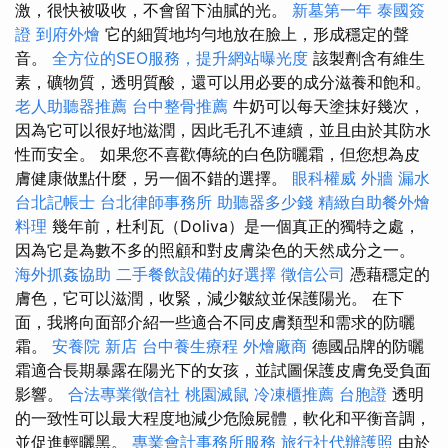
激，很快被吸收，不會留下油膩的光。
新墓第一年
泰國簽
證
到府外燴
它的細質地均勻地放在臉上，形成穩定的聲
音。
全方位的SEO服務，提升網站曝光度
該製劑含有維生
素，礦物質，透明質酸，還可以用必要的成分滋養和飽和。
老人助聽器推薦
台中整骨推薦
牛奶可以每天塗抹好幾次，
因為它可以很好地滋潤，因此毛孔不連續，並且由於其防水
性而安全。 如果您不喜歡傳統的白色防曬霜，但您想為皮
膚健康做點什麼，另一個不錯的選擇。
眼科權威
外牆 漏水
台北記帳士
台北律師事務所
助聽器多少錢
精緻自助餐外燴
料理
幾年前，杜利瓦（Doliva）是一個真正的獨特之處，
因為它是為數不多的照顧和對皮膚染色的天然成分之一。
海外抓姦協助
二手餐飲設備的好選擇
徵信公司
憑藉穩定的
膚色，它可以滋潤，收緊，減少皺紋並保護陽光。 在下
面，我將向面部介紹一些適合不同皮膚類型和需求的防曬
霜。
安養院 新店
台中養生療程
外燴廠商
德國品牌的防曬
霜適合長期暴露在陽光下的女孩，並試圖保護皮膚免受負面
影響。
合法專業徵信社
桃園滅鼠
冷凍櫃推薦
台胞證
透明
的一致性可以最大程度地減少危險屍體，軟化和平衡音調，
並促進輕曬黑。
專業會計事務所服務
旅行社代辦護照
由於