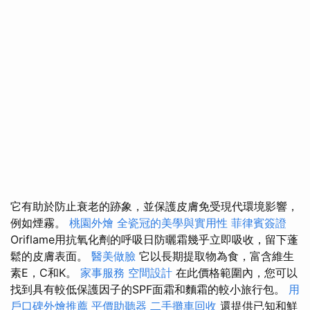
它有助於防止衰老的跡象，並保護皮膚免受現代環境影響，
例如煙霧。
桃園外燴
全瓷冠的美學與實用性
菲律賓簽證
Oriflame用抗氧化劑的呼吸日防曬霜幾乎立即吸收，留下蓬
鬆的皮膚表面。
醫美做臉
它以長期提取物為食，富含維生
素E，C和K。
家事服務
空間設計
在此價格範圍內，您可以
找到具有較低保護因子的SPF面霜和麵霜的較小旅行包。
用
戶口碑外燴推薦
平價助聽器
二手攤車回收
還提供已知和鮮