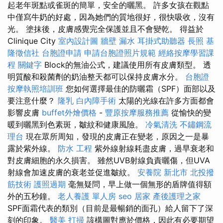
起老年斑點或雀斑的簡單，安全的曬黑。 許多女孩在觀點
中僅寫牛奶的好處，因為她們的質地很好，很快吸收，沒有
光。 塗抹後，皮膚感覺完全保護並且不會變乾。 得益於
Clinique City
室內設計圖
牆壁 漏水
耳掛式助聽器
長照
基
隆徵信社
台胞證申請
申請台胞證照片規範
經絡按摩學習課
程
關鍵字
Block的無油公式，建議使用所有皮膚類型。 透
明質酸和殺菌劑的奶油整天都可以保持皮膚水分。
台胞證
按摩執照培訓班
您如何選擇最佳的防曬霜（SPF）面部以及
要注意什麼？
隆乳
白內障手術
太陽的光線在許多方面都會
影響皮膚
buffet外燴價格
-
豐原按摩服務推薦
從愉快的變
暖到曬黑到色素斑，皺紋和健康風險。
冷氣清洗
不鏽鋼流
理台
現在眾所周知，發現的皮膚正在變老，原因之一是暴
露於紫外線。
防水 工程
紫外線射線耗盡皮膚，過早衰老和
對皮膚細胞的永久損害。 雖然UVB射線負責曬傷，但UVA
射線會加速皮膚的衰老並促進皺紋。
安養院 新北市
北投撥
筋技術
護照過期
毫無疑問，早上做一個無形的盾牌值得額
外的五秒鐘。
老人養護 單人房
seo
居家
產後護理之家
SPF面霜代表的類別（目前是最暢銷的面孔）給人留下了深
刻的印象。
醫美
打掃
該構圖對應於價格，因此有必要期望