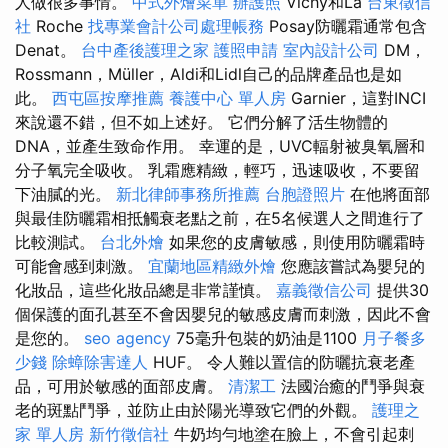
人做很多事情。
中式外燴菜單
辦護照
Vichy和La
台東徵信
社
Roche
找專業會計公司處理帳務
Posay防曬霜通常包含
Denat。
台中產後護理之家
護照申請
室內設計公司
DM，
Rossmann，Müller，Aldi和Lidl自己的品牌產品也是如
此。
西屯區按摩推薦
養護中心 單人房
Garnier，這對INCI
來說還不錯，但不如上述好。 它們分解了活生物體的
DNA，並產生致命作用。 幸運的是，UVC輻射被臭氧層和
分子氧完全吸收。 乳霜應精緻，輕巧，迅速吸收，不要留
下油膩的光。
新北律師事務所推薦
台胞證照片
在他將面部
與最佳防曬霜相抵觸衰老點之前，在5名候選人之間進行了
比較測試。
台北外燴
如果您的皮膚敏感，則使用防曬霜時
可能會感到刺激。
宜蘭地區精緻外燴
您應該嘗試為嬰兒的
化妝品，這些化妝品總是非常謹慎。
嘉義徵信公司
提供30
個保護的面孔甚至不會因嬰兒的敏感皮膚而刺激，因此不會
是您的。
seo agency
75毫升包裝的奶油是1100
月子餐多
少錢
除蟑除害達人
HUF。 令人難以置信的防曬抗衰老產
品，可用於敏感的面部皮膚。
清潔工
法國治癒的鬥爭與衰
老的斑點鬥爭，並防止由於陽光導致它們的外觀。
護理之
家 單人房
新竹徵信社
牛奶均勻地塗在臉上，不會引起刺