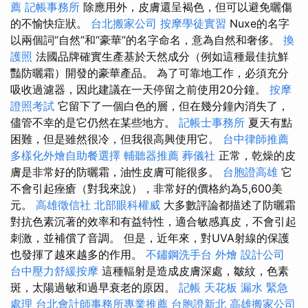
薦
記帳事務所
除應用外，皮膚還呈褐色，但可以避免曬傷
的不愉快症狀。
台北搬家公司
按摩學徒實習
Nuxe的名字
以兩個詞“自然”和“豪華”的名字命名，意為自然和奢侈。
換
護照
法國品牌確實生產基於天然成分（例如這種最佳抗鮮
豔防曬霜）開發的豪華產品。 為了可靠地工作，必須充分
吸收過濾器，因此建議在一天停留之前使用20分鐘。
按摩
證照考試
它留下了一個白色的層，但在幾分鐘內消失了，
儘管不幸的是它仍然在某些地方。
記帳士事務所
夏天有點
困難，但是雖然很冷，但我很高興使用它。
台中律師推薦
多樣化外燴自助餐選擇
輔聽器推薦
葬儀社
正常，乾燥的皮
膚是非常好的防曬霜，油性皮膚可能很多。
台胞證高雄
它
不會引起痤瘡（對我來說），非常好的價格約為5,600美
元。
高雄徵信社
北部眼科權威
大多數評論都描述了防曬霜
對抗色素沉著的效率和有益特性，適合敏感真皮，不會引起
刺激，並補償了音調。 但是，近年來，對UVA射線的保護
也發揮了越來越多的作用。
不鏽鋼洗手台
外燴
設計公司
台中壓力舒緩按摩
這種輻射是造成皮膚深處，皺紋，色素
斑，太陽過敏和過早衰老的原因。
記帳
天花板 漏水 緊急
處理
台北會計師事務所專業推薦
台胞證新北
高雄搬家公司