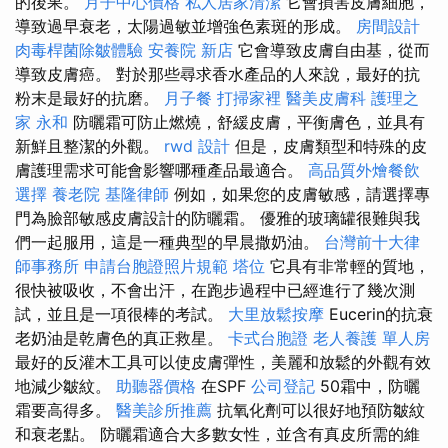
的後果。
月子中心價格
私人居家清潔
它會損害皮膚細胞，
導致過早衰老，太陽過敏並增強色素斑的形成。
房間設計
肉毒桿菌除皺體驗
安養院 新店
它會導致皮膚自由基，從而
導致皮膚癌。 對於那些尋求香水產品的人來說，最好的抗
粉末是最好的抗磨。
月子餐
打掃家裡
醫美皮膚科
護理之
家 永和
防曬霜可防止燃燒，舒緩皮膚，平衡膚色，並具有
新鮮且整潔的外觀。
rwd
設計
但是，皮膚類型和特殊的皮
膚護理需求可能會影響哪種產品最適合。
高品質外燴餐飲
選擇
養老院
基隆律師
例如，如果您的皮膚敏感，請選擇專
門為臉部敏感皮膚設計的防曬霜。 優雅的玻璃罐很難與我
們一起服用，這是一種典型的早晨撒奶油。
台灣前十大律
師事務所
申請台胞證照片規範
塔位
它具有非常輕的質地，
很快被吸收，不會出汗，在跑步過程中已經進行了幾次測
試，並且是一項很棒的考試。
大里放鬆按摩
Eucerin的抗衰
老奶油是乾膚色的真正救星。
卡式台胞證
老人養護 單人房
最好的反灌木工具可以使皮膚彈性，美麗和放鬆的外觀有效
地減少皺紋。
助聽器價格
在SPF
公司登記
50霜中，防曬
霜要高得多。
醫美診所推薦
抗氧化劑可以很好地預防皺紋
和衰老點。 防曬霜適合大多數女性，並含有真皮所需的維