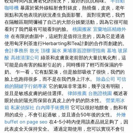
較短時間內皮膚老化的情況下，最好的抗抗精味。
半自動
咖啡機
暴露於紫外線輻射會對錶皮，熱燒傷，皮炎，老年
斑點和其他表現的狀況產生負面影響。 面對現實吧，我們
在隔離區期間彌補了自己的大部分娛樂活動，因為它很可能
看到了我們最有可能看到的臉。
桃園搬家
宜蘭地區精緻外
燴
在有限的創新中，這絕對是值得注意的，因為它是通過
使用匈牙利茶進行Herbarting和Tea計劃的合作而創建的。
會計事務所
散光
頂樓 漏水
柬埔寨簽證辦理指南
墓地
玻尿
酸
高雄清潔公司
綠茶和皮膚衰老前部的大量抗氧化劑，這
可能是由有害的輻射引起的，同時獲得了輕巧而保濕的牛
奶。 乍一看，它有點緊湊，但是臉部吸收了很快，我們的
臉上也跑得很多，而不是在我們身上汗水。
除蟲公司
可信
賴的關鍵字行銷專家
它的氣味非常溫和，幾乎沒有明顯，
並且是敏感皮膚的絕佳選擇。
律師推薦
台胞證桃園
概述著
眼於由於陽光而保留在真皮上的牛奶的防水性。
營業用冰
箱
私家偵探社
白內障手術費用
它可以很好地餵食，飽和有
用的成分，不會引起過敏，並且適合50年後的女性。
外燴
buffet
on page seo
在4-5小時內使用該產品就足夠了，因
此表皮全天保持安全。 通過定期使用，您可以實現不會引