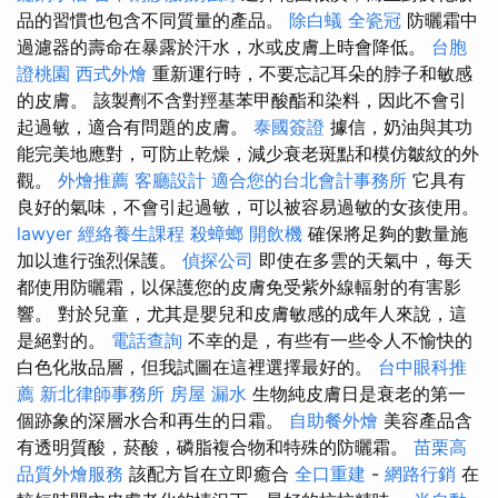
品的習慣也包含不同質量的產品。
除白蟻
全瓷冠
防曬霜中
過濾器的壽命在暴露於汗水，水或皮膚上時會降低。
台胞
證桃園
西式外燴
重新運行時，不要忘記耳朵的脖子和敏感
的皮膚。 該製劑不含對羥基苯甲酸酯和染料，因此不會引
起過敏，適合有問題的皮膚。
泰國簽證
據信，奶油與其功
能完美地應對，可防止乾燥，減少衰老斑點和模仿皺紋的外
觀。
外燴推薦
客廳設計
適合您的台北會計事務所
它具有
良好的氣味，不會引起過敏，可以被容易過敏的女孩使用。
lawyer
經絡養生課程
殺蟑螂
開飲機
確保將足夠的數量施
加以進行強烈保護。
偵探公司
即使在多雲的天氣中，每天
都使用防曬霜，以保護您的皮膚免受紫外線輻射的有害影
響。 對於兒童，尤其是嬰兒和皮膚敏感的成年人來說，這
是絕對的。
電話查詢
不幸的是，有些有一些令人不愉快的
白色化妝品層，但我試圖在這裡選擇最好的。
台中眼科推
薦
新北律師事務所
房屋 漏水
生物純皮膚日是衰老的第一
個跡象的深層水合和再生的日霜。
自助餐外燴
美容產品含
有透明質酸，菸酸，磷脂複合物和特殊的防曬霜。
苗栗高
品質外燴服務
該配方旨在立即癒合
全口重建
-
網路行銷
在