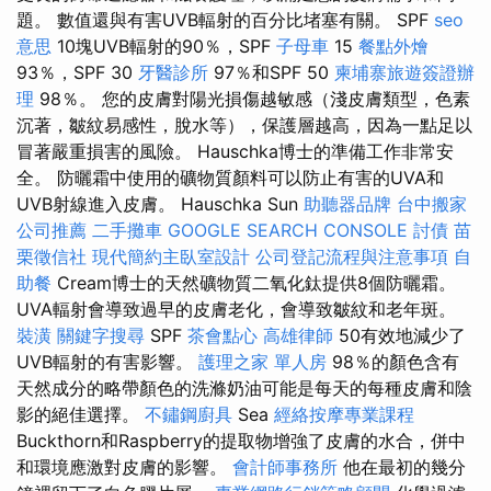
題。 數值還與有害UVB輻射的百分比堵塞有關。 SPF
seo
意思
10塊UVB輻射的90％，SPF
子母車
15
餐點外燴
93％，SPF 30
牙醫診所
97％和SPF 50
柬埔寨旅遊簽證辦
理
98％。 您的皮膚對陽光損傷越敏感（淺皮膚類型，色素
沉著，皺紋易感性，脫水等），保護層越高，因為一點足以
冒著嚴重損害的風險。 Hauschka博士的準備工作非常安
全。 防曬霜中使用的礦物質顏料可以防止有害的UVA和
UVB射線進入皮膚。 Hauschka Sun
助聽器品牌
台中搬家
公司推薦
二手攤車
GOOGLE SEARCH CONSOLE
討債
苗
栗徵信社
現代簡約主臥室設計
公司登記流程與注意事項
自
助餐
Cream博士的天然礦物質二氧化鈦提供8個防曬霜。
UVA輻射會導致過早的皮膚老化，會導致皺紋和老年斑。
裝潢
關鍵字搜尋
SPF
茶會點心
高雄律師
50有效地減少了
UVB輻射的有害影響。
護理之家 單人房
98％的顏色含有
天然成分的略帶顏色的洗滌奶油可能是每天的每種皮膚和陰
影的絕佳選擇。
不鏽鋼廚具
Sea
經絡按摩專業課程
Buckthorn和Raspberry的提取物增強了皮膚的水合，併中
和環境應激對皮膚的影響。
會計師事務所
他在最初的幾分