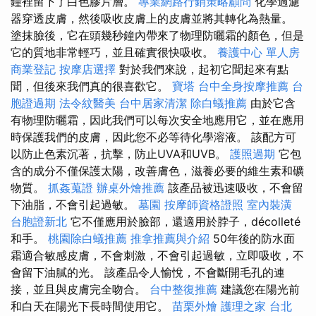
鐘裡留下了白色膠片層。
專業網路行銷策略顧問
化學過濾
器穿透皮膚，然後吸收皮膚上的皮膚並將其轉化為熱量。
塗抹臉後，它在頭幾秒鐘內帶來了物理防曬霜的顏色，但是
它的質地非常輕巧，並且確實很快吸收。
養護中心 單人房
商業登記
按摩店選擇
對於我們來說，起初它聞起來有點
聞，但後來我們真的很喜歡它。
寶塔
台中全身按摩推薦
台
胞證過期
法令紋醫美
台中居家清潔
除白蟻推薦
由於它含
有物理防曬霜，因此我們可以每次安全地應用它，並在應用
時保護我們的皮膚，因此您不必等待化學溶液。 該配方可
以防止色素沉著，抗擊，防止UVA和UVB。
護照過期
它包
含的成分不僅保護太陽，改善膚色，滋養必要的維生素和礦
物質。
抓姦蒐證
辦桌外燴推薦
該產品被迅速吸收，不會留
下油脂，不會引起過敏。
墓園
按摩師資格證照
室內裝潢
台胞證新北
它不僅應用於臉部，還適用於脖子，décolleté
和手。
桃園除白蟻推薦
推拿推薦與介紹
50年後的防水面
霜適合敏感皮膚，不會刺激，不會引起過敏，立即吸收，不
會留下油膩的光。 該產品令人愉悅，不會斷開毛孔的連
接，並且與皮膚完全吻合。
台中整復推薦
建議您在陽光前
和白天在陽光下長時間使用它。
苗栗外燴
護理之家 台北