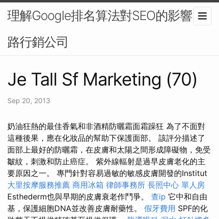
理解Google排名算法對SEO的影響-網
路行銷公司
Je Tall Sf Marketing (70)
Sep 20, 2013
奶油狂熱的最佳香氣和非酒精防曬霜面霜躁狂 為了不面對
這種後果，應在化妝品的幫助下保護面部。 該評分描述了
面部上最好的防曬霜，在皮膚和太陽之間形成障礙物，免受
皺紋，刺激和防止癌症。 紫外線輻射是過早皮膚老化的主
要原因之一。 專門針對容易過敏的敏感皮膚開發的Institut
大里按摩服務推薦
商用冰箱
律師事務所
長照中心 單人房
Esthederm也與早期的皮膚衰老作鬥爭。
查ip
它中和自由
基，保護細胞DNA並改善皮膚耐藥性。
假牙費用
SPF的化