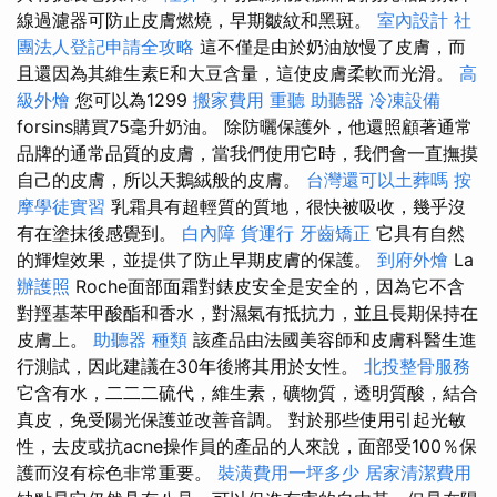
線過濾器可防止皮膚燃燒，早期皺紋和黑斑。
室內設計
社
團法人登記申請全攻略
這不僅是由於奶油放慢了皮膚，而
且還因為其維生素E和大豆含量，這使皮膚柔軟而光滑。
高
級外燴
您可以為1299
搬家費用
重聽 助聽器
冷凍設備
forsins購買75毫升奶油。 除防曬保護外，他還照顧著通常
品牌的通常品質的皮膚，當我們使用它時，我們會一直撫摸
自己的皮膚，所以天鵝絨般的皮膚。
台灣還可以土葬嗎
按
摩學徒實習
乳霜具有超輕質的質地，很快被吸收，幾乎沒
有在塗抹後感覺到。
白內障
貨運行
牙齒矯正
它具有自然
的輝煌效果，並提供了防止早期皮膚的保護。
到府外燴
La
辦護照
Roche面部面霜對錶皮安全是安全的，因為它不含
對羥基苯甲酸酯和香水，對濕氣有抵抗力，並且長期保持在
皮膚上。
助聽器 種類
該產品由法國美容師和皮膚科醫生進
行測試，因此建議在30年後將其用於女性。
北投整骨服務
它含有水，二二二硫代，維生素，礦物質，透明質酸，結合
真皮，免受陽光保護並改善音調。 對於那些使用引起光敏
性，去皮或抗acne操作員的產品的人來說，面部受100％保
護而沒有棕色非常重要。
裝潢費用一坪多少
居家清潔費用