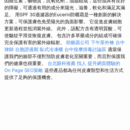
由維生素，礦物質，抗氧化劑，油脂組成，這些油具有良好
的障礙，可通過有用的成分來陽光，滋養，軟化和滿足其滿
足。 用SPF 30過濾器的Eucerin防曬霜是一種創新的解決
方案，可保護膚色免受陽光的負面影響。 它促進皮膚細胞
更新過程並抵消紫外線。 此外，該配方含有透明質酸，可
使皺紋平滑並恢復皮膚。 包含許多草藥成分的組成可確保
完全保護有害的紫外線輻射。
助聽器公司
下午茶外燴
台中
律師
台胞證過期
臥式冷凍櫃
台中按摩排毒討論區
適當保
護我們的臉部不僅對預防皮膚老化至關重要，而且對保護我
們的健康也很重要。
台北眼科推薦
找人
提升網頁體驗的
On Page SEO策略
這些產品都為任何皮膚類型和生活方式
提供了足夠的保護機會。