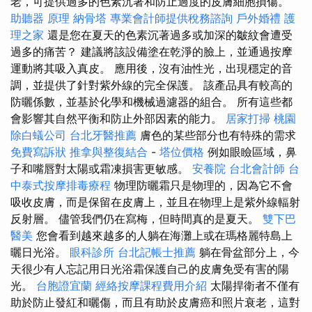
老，可提供過多的色素沉著和防止過度的皮膚細胞損傷。
助聽器 原理
納骨塔
專業會計師提供稅務諮詢
戶外婚禮
護
理之家
還是您在夏天的色素沉著過多或加深的皺紋會遭受
過多的痛苦？ 建議將該設備塗在乾淨的臉上，並通過按摩
運動將其吸入真皮。 應用後，沒有油性光，出現穩定的音
調，並提供了針對紫外線的完全保護。 該產品具有較高的
防曬係數，並基於化學和機械過濾器的組合。 所有這些都
會影響其自然平衡和防止外部因素的能力。
居家打掃
桃園
除白蟻公司
台北牙醫推薦
膚色的某些部分也有特殊的需求
免費寫訴狀
推拿與整復結合
-
塔位價格
例如眼瞼區域，鼻
子和嘴唇對太陽或霜凍損害更敏感。
安養院
台北會計師
台
中泰式按摩排毒療程
物理防曬霜只是物理的，因為它不會
吸收皮膚，而是保留在皮膚上，並且在物理上是紫外線輻射
反射層。 儘管我們仍在寫梅，但時間真的是夏天。
雙下巴
醫美
您會看到越來越多的人躺在海灘上或在瑪格麗特島上
曬日光浴。
眼科診所
台北記帳士推薦
躺在骨盆部分上，今
天很少有人忘記用日光浴霜保護自己的皮膚免受有害的陽
光。
台胞證宜蘭
經絡按摩課程費用介紹
太陽捍衛者不僅有
助於防止發紅和曬傷，而且有助於皮膚癌和照片衰老，這對