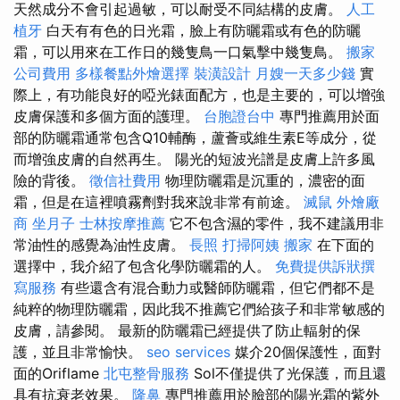
天然成分不會引起過敏，可以耐受不同結構的皮膚。
人工
植牙
白天有有色的日光霜，臉上有防曬霜或有色的防曬
霜，可以用來在工作日的幾隻鳥一口氣擊中幾隻鳥。
搬家
公司費用
多樣餐點外燴選擇
裝潢設計
月嫂一天多少錢
實
際上，有功能良好的啞光錶面配方，也是主要的，可以增強
皮膚保護和多個方面的護理。
台胞證台中
專門推薦用於面
部的防曬霜通常包含Q10輔酶，蘆薈或維生素E等成分，從
而增強皮膚的自然再生。 陽光的短波光譜是皮膚上許多風
險的背後。
徵信社費用
物理防曬霜是沉重的，濃密的面
霜，但是在這裡噴霧劑對我來說非常有前途。
滅鼠
外燴廠
商
坐月子
士林按摩推薦
它不包含濕的零件，我不建議用非
常油性的感覺為油性皮膚。
長照
打掃阿姨
搬家
在下面的
選擇中，我介紹了包含化學防曬霜的人。
免費提供訴狀撰
寫服務
有些還含有混合動力或醫師防曬霜，但它們都不是
純粹的物理防曬霜，因此我不推薦它們給孩子和非常敏感的
皮膚，請參閱。 最新的防曬霜已經提供了防止輻射的保
護，並且非常愉快。
seo services
媒介20個保護性，面對
面的Oriflame
北屯整骨服務
Sol不僅提供了光保護，而且還
具有抗衰老效果。
隆鼻
專門推薦用於臉部的陽光霜的紫外