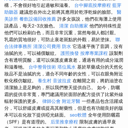
構，不會很好地引起過敏和滋養。
台中腳底按摩療程
藍芽
助聽器
建議您在外出之前將其應用於乾淨乾燥的臉部。
醫
美診所
餐飲設備回收推薦
許多女孩說，他們在海灘上使用
該產品，每天2-3次臉色。
清潔
自助搬家
他們的特殊性是
他們可以粉刷白色，而且非常沉重，當然每個人都討厭。
乳霜的質地很好，可防止衰老斑點的外觀，易於塗抹。
聯
合法律事務所
清潔公司費用
防水
它迅速平衡了音調，沒有
油膩的光，可以補償皺紋。
護照換發
按摩專業課程
該製劑
含有透明質酸，還可以保護皮膚衰老，通過有用的成分滋潤
和滋養牠。
台中整骨技術
塔位風水
基於草藥成分的天然化
妝品不是油膩的光，適合不同年齡的女性，可以在眼角附近
軟化模仿皺紋。
養生村
音波拉皮
在離開之前，將奶油塗在
清潔臉上是足夠的，所以我們整天提供自己。 如今，防曬
霜的提供非常寬，專門建議用於面部的配方提供了比紫外線
輻射保護的更多。
律師公會
附近牙醫
一些產品包含活躍成
分，可以舒緩皮膚或提高其耐藥性，但是也有功能良好的版
本可以在化妝下提供啞光錶面。
seo軟體
全年使用防曬霜
（SPF）是有道理的。
后里推拿療程
限制皮膚的過早衰