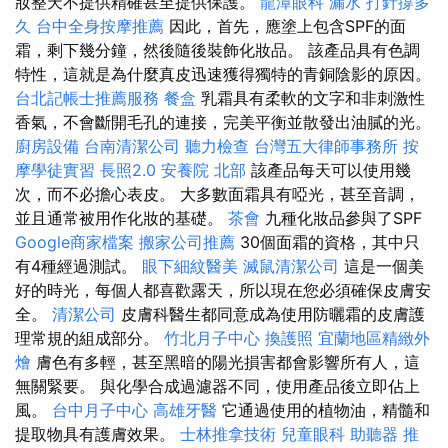
妝整天不提供精確甚至提供保護。
龍潭眼科
漏水 打針撐多
久
台中全身按摩推薦
因此，首先，應塗上包含SPF的面
霜，剩下幾分鐘，然後隨後裝飾化妝品。 該產品具有色調
特性，這就是為什麼真皮迅速獲得獨特的青銅陰影的原因。
台北記帳士推薦服務
餐盒
乳霜具有柔軟的文字和非刺激性
香氣，不會斷開毛孔的連接，完美平衡並散發出油膩的光。
廚房設備
台南清潔公司
聽力檢查
台灣五大律師事務所
按
摩學徒實習
長照2.0
安養院 北部
該產品每天可以使用幾
次，而不必擔心表皮。 大多數面霜具有啞光，甚至音調，
並且通常被用作化妝的基礎。
茶會
九種化妝品參與了SPF
Google商家檔案
搬家公司推薦
30個面霜的資格，其中只
有4種經過測試。
眼下細紋醫美
滅鼠清潔公司
這是一個美
好的時光，每個人都喜歡露天，所以現在您必須確保皮膚安
全。
清潔公司
皮膚科醫生都同意成為使用防曬霜的皮膚護
理常規的組成部分。
竹北月子中心
換護照
宜蘭地區精緻外
燴
膚色有多輕，甚至黑暗的陽光損害都會影響所有人，這
無關緊要。 與化學合成過濾器不同，使用產品後立即佔上
風。
台中月子中心
高雄牙醫
它通過使用的植物油，精髓和
提取物具有護膚效果。
士林推拿技術
兒童眼科
助聽器 推