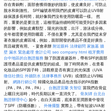
存在青銅劑，面部會獲得微妙的陰影，使皮膚良好，可防止
脫水和刺激性。 SPF編號表明我們的皮膚可以防止UVB射
線保護多長時間，就好像我們沒有使用防曬霜一樣。 然
而，重要的是要注意，這種理論持續時間可能受到許多因素
的影響，例如皮膚類型，陽光的強度，出汗，游泳或分佈。
全年都需要使用防曬霜，不僅在夏季，尤其是在我們從未穿
著衣服的皮膚區域，例如，面部開發的產品不僅是好廣告，
而且確實有用。 - 宴會承辦
附近眼科
法律顧問
家族墓
牆
壁 漏水 緊急處理
會計公司
seo company
html
植牙費用
台中地區的台胞證服務
除了防護過濾器外，帶有SPF的面部
護理產品還提供皮膚類型的組成。 除了時間表外，在查看
化妝品的SPF因子時，請觀察是否有廣泛的光保護（UVA
徵信社價位
外牆防水
法律事務所
UVB）或僅防止UVB輻
射。
網路行銷公司
韓國化妝品產品包含指示的PA指數
（PA，PA，PA，PA）。
台胞證宜蘭
失智症
當我們在骨盆
上曬日光浴時，時代長期以來一直消失了。
骨灰罈
台北台
胞證辦理中心
如今，在白天面霜，底漆甚至潤唇膏中發現
了SPF（防曬係數）。
外燴擺盤
實際上，帶有短波UVA射