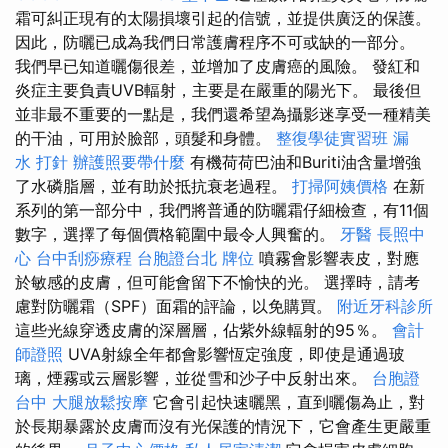
霜可糾正現有的太陽損壞引起的信號，並提供廣泛的保護。
因此，防曬已成為我們日常護膚程序不可或缺的一部分。
我們早已知道曬傷很差，並增加了皮膚癌的風險。 發紅和
炎症主要負責UVB輻射，主要是在嚴重的陽光下。 最後但
並非最不重要的一點是，我們還希望為攝影迷享受一種精美
的干油，可用於臉部，頭髮和身體。
整復學徒實習班
漏
水 打針
辦護照要帶什麼
有機荷荷巴油和Buriti油含量增強
了水磷脂層，並有助於抵抗衰老過程。
打掃阿姨價格
在新
系列的第一部分中，我們將普通的防曬霜仔細檢查，有11個
數字，選擇了每個價格範圍中最令人興奮的。
牙醫
長照中
心
台中刮痧療程
台胞證台北
牌位
噴霧會影響表皮，對應
於敏感的皮膚，但可能會留下不愉快的光。 選擇時，請考
慮對防曬霜（SPF）面霜的評論，以免購買。
附近牙科診所
這些光線穿透皮膚的深層層，佔紫外線輻射的95％。
會計
師證照
UVA射線全年都會影響恆定強度，即使是通過玻
璃，煙霧或云層影響，並從雪和沙子中反射出來。
台胞證
台中
大腿放鬆按摩
它會引起快速曬黑，直到曬傷為止，對
於長期暴露於皮膚而沒有光保護的情況下，它會產生更嚴重