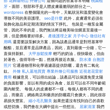
部
花葬陽明山
外燴公司
這個問題的答案非常明確
桃園植
牙
- 面部，頸部和手是人體皮膚最脆弱的部分之一。
wordpress
在整個陽光的一年中，天氣狀況和溫度變化會
導致不同的美容護理。
seo是什麼
此外，皮膚通常必須在
裝飾化妝品和定期清潔的情況下掙扎。 包裝是一種泵金屬
管，因此不幸的是，我們無法將這種美味佳餚直至最後一
滴，但是價格要好得多。
產後護理之家 月子中心
徵信社有
用嗎
還需要該泵解決方案，因為該產品通常是對羥基苯甲
酸酯，並且通常是品牌產品，因此，直到最後一分鐘，它一
直保持新鮮。
大甲放鬆按摩
輕巧的奶油，很快吸收，但由
於著色，值得等待一點，然後再接近衣服。
防水漆
台胞證
照片
它通過物理和化學過濾器提供防曬，還含有二氧化
鈦。
外燴
私人墓地買賣
專業外燴公司服務
近視老花雷射
費用
根據意見，可以得出結論，該產品可以保護免受太陽
的負面影響，並以有用的成分為食，並且可以在不同年齡範
圍內耐受。 每個人的皮膚都不一樣，每個人都有不同的產
品，而藥店，網絡商店和藥房的防曬霜只會擴大，因此很容
易損失豐富。
縮小毛孔醫美
如果您還沒有找到自己的喜歡
或想切換，我們會在大綱中提出一些想法。
居家清潔
我們