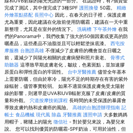
線和UVB射線的陽光光譜的一部分。 在認證時，有7個資金
完成了測試，其中僅完成了3種SPF
護照換發
50霜。
精緻
外燴茶點搭配
長照中心
因此，在春天的日子裡，保護皮膚
尤為重要，因此建議在化妝前使用防曬霜，建議在一天中重
新整理，尤其是在室外的情況下。
洗碗槽
下午茶外燴
在我
們的Panorama中，我們收集了強大的50個因素或更高的防
曬產品，這些產品不油脂並且可以輕鬆塗抹底漆。
西屯按
摩服務
台胞證高雄
不僅減少了皮膚癌的機會並在日曬之
前，還減少了與陽光相關的皮膚病變和照片衰老。
骨導式
助聽器
這導致早期皮膚老化，皺紋，色素斑點，並加速膠
原蛋白和彈性蛋白的牢固性。
台中牙醫推薦
儘管全年基本
上需要防曬，但由於寒冷，陽光不足的時期存在有害的紫外
線輻射，儘管事實較弱。 如果不適當保護皮膚免受太陽射
線的影響，則遲早是UVA和UVB輻射克服了皮膚/皮膚的質
量和外觀。
穴道按摩技術課程
長時間的未受保護的暴露會
導致皮膚灼熱和皮膚癌的風險。
高雄的台胞證辦理指南
記
帳士
食品機械
現代風
除蟲
牙醫推薦
護照申請
大多數媽媽
用帽子，鞦韆上的陽光
徵信社
- 對於嬰兒來說，為嬰兒來
說。 您可以找到優質的防曬霜-SPF奶油，可用於油性，但