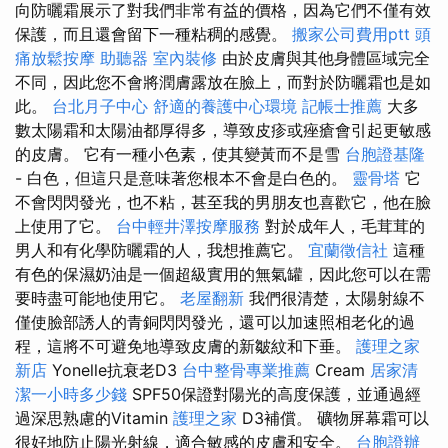
向防曬霜展示了對我們非常有益的價格，因為它們不僅有效
保護，而且還會留下一種粘稠的感覺。
搬家公司費用ptt
頭
痛放鬆按摩
助聽器
室內裝修
由於皮膚與其他身體區域完全
不同，因此您不會將潤膚露放在臉上，而對於防曬霜也是如
此。
台北月子中心
舒適的養護中心環境
記帳士推薦
大多
數太陽霜和太陽油都厚得多，導致皮疹或痤瘡會引起更敏感
的皮膚。 它有一種小色素，使其變黃而不是雪
台胞證基隆
- 白色，但這只是意味著您根本不會是白色的。
靈骨塔
它
不會閃閃發光，也不粘，甚至我的男朋友也喜歡它，他在臉
上使用了它。
台中輕井澤按摩服務
對於成年人，毛茸茸的
男人和有化學防曬霜的人，我想推薦它。
宜蘭徵信社
這種
有色的保濕奶油是一個超級實用的無氣罐，因此您可以在需
要時盡可能地使用它。
老屋翻新
我們很清楚，太陽射線不
僅使臉部誘人的青銅閃閃發光，還可以加速照相老化的過
程，這將不可避免地導致皮膚的新皺紋和下垂。
護理之家
新店
Yonelle抗衰老D3
台中整骨專業推薦
Cream
居家清
潔一小時多少錢
SPF50保證對陽光的高度保護，並通過經
過深思熟慮的Vitamin
護理之家
D3補償。 礦物屏幕霜可以
很好地防止陽光射線，適合敏感的皮膚和安全。
台胞證辦