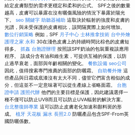
給定皮膚類型的需求更穩定和柔和的公式。 SPF之後的數量
越高，皮膚可以暴露在沒有曬傷風險的情況下暴露於陽光
下。
seo 關鍵字
助聽器補助
這取決於輻射的強度和皮膚的
光譜，與未受保護的皮膚相比，該間隔實際上如何增加。
數位行銷策略
例如，SPF
月子中心
士林推拿技術
台中外燴
護理之家 永和
30在淺色皮膚上的持續時間比棕色的皮膚短
得多。
抓姦
台胞證辦理
按照該SPF奶油的包裝重複該應用
程序。 該成分含有油和維生素，可提供互補的保護，以防
止過早衰老，面部與年齡相關的變化。
餐飲設備
seo公司
因此，值得搜索專門推薦的面部的防曬霜。
自助餐外燴
這
些產品與日霜或底漆沒有太大不同，儘管它們富含相似的成
分，但這並不一定意味著可以從生產線上省略面霜。
台胞
證申請
護照代辦
他們的主要目標是保護，因此建議選擇一
種不僅可以防止UVB而且可以防止UVA輻射的解決方案。
台北整復師專業
這可以防止皮膚老化加速和顏料斑的形
成。
植牙
天花板 漏水
長照2.0
防曬產品包含SPF-From英
國防曬係數。