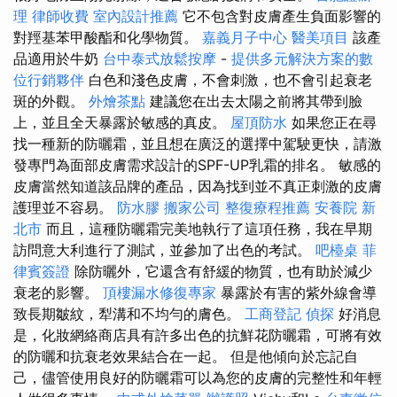
理
律師收費
室內設計推薦
它不包含對皮膚產生負面影響的
對羥基苯甲酸酯和化學物質。
嘉義月子中心
醫美項目
該產
品適用於牛奶
台中泰式放鬆按摩
-
提供多元解決方案的數
位行銷夥伴
白色和淺色皮膚，不會刺激，也不會引起衰老
斑的外觀。
外燴茶點
建議您在出去太陽之前將其帶到臉
上，並且全天暴露於敏感的真皮。
屋頂防水
如果您正在尋
找一種新的防曬霜，並且想在廣泛的選擇中駕駛更快，請激
發專門為面部皮膚需求設計的SPF-UP乳霜的排名。 敏感的
皮膚當然知道該品牌的產品，因為找到並不真正刺激的皮膚
護理並不容易。
防水膠
搬家公司
整復療程推薦
安養院 新
北市
而且，這種防曬霜完美地執行了這項任務，我在早期
訪問意大利進行了測試，並參加了出色的考試。
吧檯桌
菲
律賓簽證
除防曬外，它還含有舒緩的物質，也有助於減少
衰老的影響。
頂樓漏水修復專家
暴露於有害的紫外線會導
致長期皺紋，犁溝和不均勻的膚色。
工商登記
偵探
好消息
是，化妝網絡商店具有許多出色的抗鮮花防曬霜，可將有效
的防曬和抗衰老效果結合在一起。 但是他傾向於忘記自
己，儘管使用良好的防曬霜可以為您的皮膚的完整性和年輕