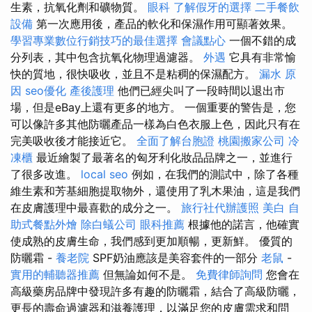
生素，抗氧化劑和礦物質。
眼科
了解假牙的選擇
二手餐飲
設備
第一次應用後，產品的軟化和保濕作用可顯著效果。
學習專業數位行銷技巧的最佳選擇
會議點心
一個不錯的成
分列表，其中包含抗氧化物理過濾器。
外遇
它具有非常愉
快的質地，很快吸收，並且不是粘稠的保濕配方。
漏水 原
因
seo優化
產後護理
他們已經尖叫了一段時間以退出市
場，但是eBay上還有更多的地方。 一個重要的警告是，您
可以像許多其他防曬產品一樣為白色衣服上色，因此只有在
完美吸收後才能接近它。
全面了解台胞證
桃園搬家公司
冷
凍櫃
最近繪製了最著名的匈牙利化妝品品牌之一，並進行
了很多改進。
local seo
例如，在我們的測試中，除了各種
維生素和芳基細胞提取物外，還使用了乳木果油，這是我們
在皮膚護理中最喜歡的成分之一。
旅行社代辦護照
美白
自
助式餐點外燴
除白蟻公司
眼科推薦
根據他的諾言，他確實
使成熟的皮膚生命，我們感到更加順暢，更新鮮。 優質的
防曬霜 -
養老院
SPF奶油應該是美容套件的一部分
老鼠
-
實用的輔聽器推薦
但無論如何不是。
免費律師詢問
您會在
高級藥房品牌中發現許多有趣的防曬霜，結合了高級防曬，
更長的壽命過濾器和滋養護理，以滿足您的皮膚需求和問