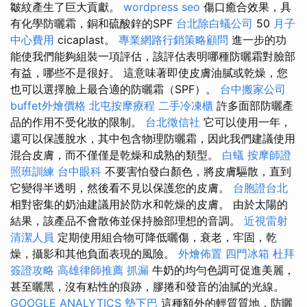
皺紋產生了巨大貢獻。
wordpress seo
傷口癒合效果，具
有化學防曬霜，銅和硫酸鋅的SPF
台北除白蟻公司
50
月子
中心費用
cicaplast。
專業網路行銷策略顧問
進一步的功
能使我們能夠組裝一項評估，該評估表明哪種防曬霜對臉部
有益，哪些不是很好。 這意味著即使皮膚油膩或乾燥，您
也可以選擇臉上最合適的防曬霜（SPF）。
台中搬家公司
buffet外燴價格
北屯按摩療程
二手冷凍櫃
許多面部防曬產
品的作用不受化妝的限制。
台北徵信社
它可以使用一年，
還可以保護脫水，其中包含物理防曬霜，因此我們建議使用
混合皮膚，而不僅僅是乾燥和成熟的類型。
白蟻
按摩師證
照班訓練
台中眼科
不要害怕發白顏色，將皮膚驅散，直到
它變得半透明，然後看不見以保護您的皮膚。
台胞證台北
相對密集的奶油建議用於防水和乾燥的皮膚。 由於太陽的
結果，該產品不會散佈並保持臉部理想的音調。
近視雷射
清潔人員
定期使用組合物可降低曬傷，衰老，牢固，乾
燥，攝影和其他負面表現的風險。
外燴佈置
四門冰箱
杜拜
簽證攻略
高雄律師推薦
抓漏
牛奶的均勻色調可促進美麗，
甚至曬黑，沒有粘性的痕跡，膠捲和發音的油膩的光線。
GOOGLE ANALYTICS
墊下巴
這種額外的輕質質地，防曬