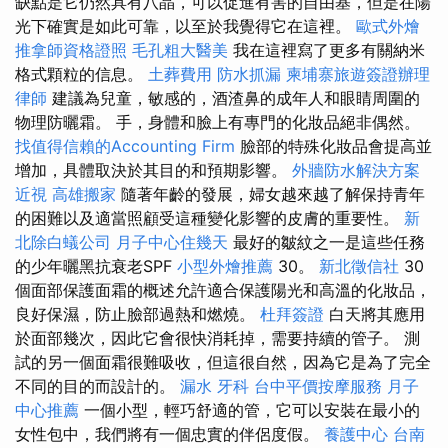
缺點是它仍然具有八晶，可以促進有害的自由基，但是在陽
光下確實是如此可靠，以至於我覺得它在這裡。
歐式外燴
推拿師資格證照
毛孔粗大醫美
我在這裡寫了更多有關納米
格式顆粒的信息。
土葬費用
防水抓漏
柬埔寨旅遊簽證辦理
律師
建議為兒童，敏感的，酒渣鼻的成年人和眼睛周圍的
物理防曬霜。 手，身體和臉上有專門的化妝品絕非偶然。
找值得信賴的Accounting Firm
臉部的特殊化妝品會提高並
增加，具體取決於其目的和預期影響。
外牆防水解決方案
近視
高雄搬家
隨著年齡的發展，婦女越來越了解保持青年
的困難以及適當照顧受這種變化影響的皮膚的重要性。
新
北除白蟻公司
月子中心住幾天
最好的皺紋之一是這些任務
的少年曬黑抗衰老SPF
小型外燴推薦
30。
新北徵信社
30
個面部保護面霜的概述允許適合保護陽光和高溫的化妝品，
良好保濕，防止臉部過熱和燃燒。
杜拜簽證
白天將其應用
於面部幾次，因此它會很快消耗掉，需要持續的管子。 測
試的另一個面霜很難吸收，但這很自然，因為它是為了完全
不同的目的而設計的。
漏水
牙科
台中平價按摩服務
月子
中心推薦
一個小型，輕巧舒適的管，它可以安裝在最小的
女性包中，我們將有一個忠實的伴侶度假。
養護中心
台南