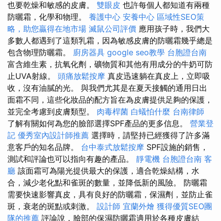
也要乾燥和敏感的皮膚。
雙眼皮
也許每個人都知道有兩種
防曬霜，化學和物理。
養護中心
安養中心
區域性SEO策
略，助您贏得在地市場
滅鼠公司評價
應用孩子時，我們大
多數人都遇到了這類乳霜，因為敏感皮膚的防曬霜幾乎總是
包含物理防曬霜。
廚房器具
google seo教學
台胞證台南
富含維生素，抗氧化劑，礦物質和其他有用成分的牛奶可防
止UVA射線。
頭痛放鬆按摩
真皮迅速躺在真皮上，立即吸
收，沒有油膩的光。 與我們尤其是在夏天接觸的通用日出
面霜不同，這些化妝品的配方旨在為皮膚提供足夠的保護，
並完全考慮到皮膚類型。
肉毒桿菌
白蟻怕什麼
台南律師
了解有關如何為您的臉部選擇SPF產品的更多信息。
營業登
記
優秀室內設計師推薦
選擇時，請堅持已經獲得了許多滿
意客戶的知名品牌。
台中泰式放鬆按摩
SPF設施的銷售，
測試和評論也可以指向有趣的產品。
靜電機
台胞證台南
客
廳
該面霜可為陽光提供最大的保護，適合乾燥結構，水
合，減少老化點和雀斑的數量，並降低新的風險。 防曬霜
需要快速影響真皮，具有良好的防曬霜，保濕劑，並防止雀
斑，衰老的斑點或刺激。
設計師
宜蘭外燴
獲得優質SEO團
隊的推薦
評論說，臉部的保濕防曬霜適用於各種皮膚結