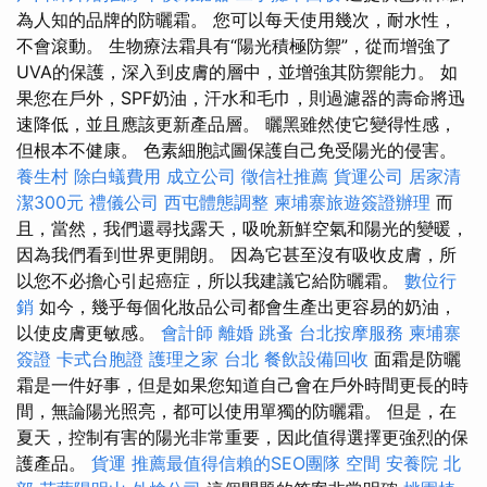
為人知的品牌的防曬霜。 您可以每天使用幾次，耐水性，
不會滾動。 生物療法霜具有“陽光積極防禦”，從而增強了
UVA的保護，深入到皮膚的層中，並增強其防禦能力。 如
果您在戶外，SPF奶油，汗水和毛巾，則過濾器的壽命將迅
速降低，並且應該更新產品層。 曬黑雖然使它變得性感，
但根本不健康。 色素細胞試圖保護自己免受陽光的侵害。
養生村
除白蟻費用
成立公司
徵信社推薦
貨運公司
居家清
潔300元
禮儀公司
西屯體態調整
柬埔寨旅遊簽證辦理
而
且，當然，我們還尋找露天，吸吮新鮮空氣和陽光的變暖，
因為我們看到世界更開朗。 因為它甚至沒有吸收皮膚，所
以您不必擔心引起癌症，所以我建議它給防曬霜。
數位行
銷
如今，幾乎每個化妝品公司都會生產出更容易的奶油，
以使皮膚更敏感。
會計師
離婚
跳蚤
台北按摩服務
柬埔寨
簽證
卡式台胞證
護理之家 台北
餐飲設備回收
面霜是防曬
霜是一件好事，但是如果您知道自己會在戶外時間更長的時
間，無論陽光照亮，都可以使用單獨的防曬霜。 但是，在
夏天，控制有害的陽光非常重要，因此值得選擇更強烈的保
護產品。
貨運
推薦最值得信賴的SEO團隊
空間
安養院 北