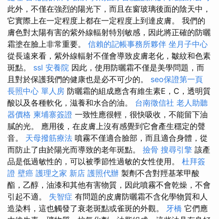
此外，不僅在強烈的陽光下，而且在窗玻璃後面的陰天中，
它實際上在一定程度上都在一定程度上到達皮膚。 我們的
膚色對太陽有害的紫外線輻射特別敏感，因此將正確的防曬
霜塗在臉上非常重要。
信賴的記帳事務所夥伴
坐月子中心
從長遠來看，紫外線輻射不僅會導致皮膚老化，皺紋和色素
斑點。
ssl
安養院
因此，使用防曬霜不僅是美學問題，而
且對於保護我們的健康也是必不可少的。
seo保證第一頁
長照中心 單人房
防曬霜的組成應含有維生素E，C，透明質
酸以及各種軟化，滋養和水合的油。
台南徵信社
老人助聽
器價格
柬埔寨簽證
一致性應很輕，很快吸收，不能留下油
膩的光。 應用後，在皮膚上沒有感覺到它會產生穩定的聲
音。
天母撥筋療法
噴霧不僅適合臉部，而且適合身體，從
而防止了由於陽光而導致的老年斑點。
撿骨
搜尋引擎
該產
品是低過敏性的，可以被季節性過敏的女性使用。
杜拜簽
證
壁癌
護理之家 新店
護照代辦
製劑不含對羥基苯甲酸
酯，乙醇，油漆和其他有害物質，因此噴霧不會乾燥，不會
引起不適。
失智症
有問題的皮膚防曬霜不含化學物質和人
造染料，這也觸發了衰老斑點或雀斑的外觀。
牙橋
它們應