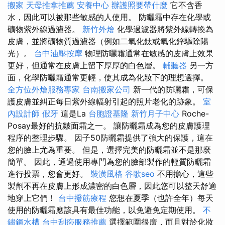
搬家
天母推拿推薦
安養中心
辦護照要帶什麼
它不含香
水，因此可以被那些敏感的人使用。 防曬霜中存在化學或
礦物紫外線過濾器。
新竹外燴
化學過濾器將紫外線轉換為
皮膚，並將礦物質過濾器（例如二氧化鈦或氧化鋅驅除陽
光）。
台中油壓按摩
物理防曬霜通常在敏感的皮膚上效果
更好，但通常在皮膚上留下厚厚的白色層。
輔聽器
另一方
面，化學防曬霜通常更輕，使其成為化妝下的理想選擇。
全方位外燴服務專家
台南搬家公司
新一代的防曬霜，可保
護皮膚並糾正每日紫外線輻射引起的照片老化的跡象。
室
內設計師
假牙
這是La
台胞證基隆
新竹月子中心
Roche-
Posay最好的抗皺面霜之一。 讓防曬霜成為您的皮膚護理
程序的整理步驟。 因子50防曬霜提供了強大的保護，這在
您的臉上尤為重要。 但是，選擇完美的防曬霜並不是那麼
簡單。 因此，通過使用專門為您的臉部製作的輕質防曬霜
進行投票，您會更好。
裝潢風格
谷歌seo
不用擔心，這些
製劑不再在皮膚上形成濃密的白色層，因此您可以整天舒適
地穿上它們！
台中撥筋療程
您想在夏季（也許全年）每天
使用的防曬霜應該具有最佳功能，以免避免定期使用。
不
鏽鋼水槽
台中刮痧服務推薦
選擇範圍很廣，而且對於化妝