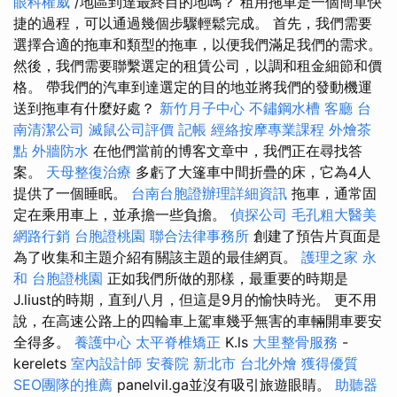
眼科權威
/地區到達最終目的地嗎？ 租用拖車是一個簡單快
捷的過程，可以通過幾個步驟輕鬆完成。 首先，我們需要
選擇合適的拖車和類型的拖車，以便我們滿足我們的需求。
然後，我們需要聯繫選定的租賃公司，以調和租金細節和價
格。 帶我們的汽車到達選定的目的地並將我們的發動機運
送到拖車有什麼好處？
新竹月子中心
不鏽鋼水槽
客廳
台
南清潔公司
滅鼠公司評價
記帳
經絡按摩專業課程
外燴茶
點
外牆防水
在他們當前的博客文章中，我們正在尋找答
案。
天母整復治療
多虧了大篷車中間折疊的床，它為4人
提供了一個睡眠。
台南台胞證辦理詳細資訊
拖車，通常固
定在乘用車上，並承擔一些負擔。
偵探公司
毛孔粗大醫美
網路行銷
台胞證桃園
聯合法律事務所
創建了預告片頁面是
為了收集和主題介紹有關該主題的最佳網頁。
護理之家 永
和
台胞證桃園
正如我們所做的那樣，最重要的時期是
J.liust的時期，直到八月，但這是9月的愉快時光。 更不用
說，在高速公路上的四輪車上駕車幾乎無害的車輛開車要安
全得多。
養護中心
太平脊椎矯正
K.ls
大里整骨服務
-
kerelets
室內設計師
安養院 新北市
台北外燴
獲得優質
SEO團隊的推薦
panelvil.ga並沒有吸引旅遊眼睛。
助聽器