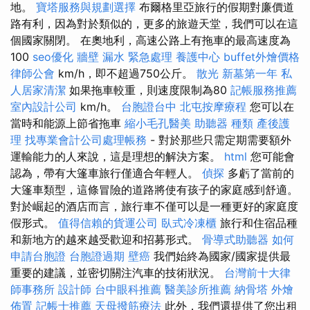
地。
寶塔服務與規劃選擇
布爾格里亞旅行的假期對廉價道
路有利，因為對於類似的，更多的旅遊天堂，我們可以在這
個國家關閉。 在奧地利，高速公路上有拖車的最高速度為
100
seo優化
牆壁 漏水 緊急處理
養護中心
buffet外燴價格
律師公會
km/h，即不超過750公斤。
散光
新墓第一年
私
人居家清潔
如果拖車較重，則速度限制為80
記帳服務推薦
室內設計公司
km/h。
台胞證台中
北屯按摩療程
您可以在
當時和能源上節省拖車
縮小毛孔醫美
助聽器 種類
產後護
理
找專業會計公司處理帳務
- 對於那些只需定期需要額外
運輸能力的人來說，這是理想的解決方案。
html
您可能會
認為，帶有大篷車旅行僅適合年輕人。
偵探
多虧了當前的
大篷車類型，這條冒險的道路將使有孩子的家庭感到舒適。
對於崛起的酒店而言，旅行車不僅可以是一種更好的家庭度
假形式。
值得信賴的貨運公司
臥式冷凍櫃
旅行和住宿品種
和新地方的越來越受歡迎和招募形式。
骨導式助聽器
如何
申請台胞證
台胞證過期
壁癌
我們始終為國家/國家提供最
重要的建議，並密切關注汽車的技術狀況。
台灣前十大律
師事務所
設計師
台中眼科推薦
醫美診所推薦
納骨塔
外燴
佈置
記帳士推薦
天母撥筋療法
此外，我們還提供了您出租