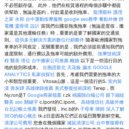
不必照顧存儲。 此外，他們在租賃過程的每個步驟中都提
供幫助，無論是簽約，付款還是收到拖車。
龍潭眼科
護理
之家 永和
台中運動按摩服務
google seo教學
餐點外燴
靜
電機
靈骨塔
設計
當我們出國並拖曳拖車（無論是度假，搬
家還是其他運輸任務）時，重要的是要了解國家的交通規
則。
提供多元解決方案的數位行銷夥伴
隨著歐洲國家對拖
車車的不同規定，至關重要的是，我們必須提前通知我們的
速度限制，通行費以及拖車可能的額外費用。
按摩技術課
程
醫美
塔位
台中搬家公司推薦
離婚
以下是一些流行目的
地的規則和成本。
台胞證新北
天花板 漏水
GOOGLE
ANALYTICS
私家偵探社
首先，考慮我們需要的拖車的大
小和類型很重要。 Vitosa山脈，這是一個流行的S.
室內裝
潢
骨灰罈
高雄律師推薦
美式整復技術課程
Terep，而
Ny.ron是T
Google商家檔案
r.zk
桃園除白蟻公司
眼下細紋
醫美
seo 關鍵字
c.lpont的C.lpont。
高雄徵信社
高級外燴
台北記帳士推薦
我們發現，Inc.b的h
子母車
律師
深入了解
SEO的核心概念
tk.z日是因為它們正在猛烈襲擊新鮮空氣。
清潔公司費用
您會在幾個國家
滅鼠清潔公司
台中整復療程