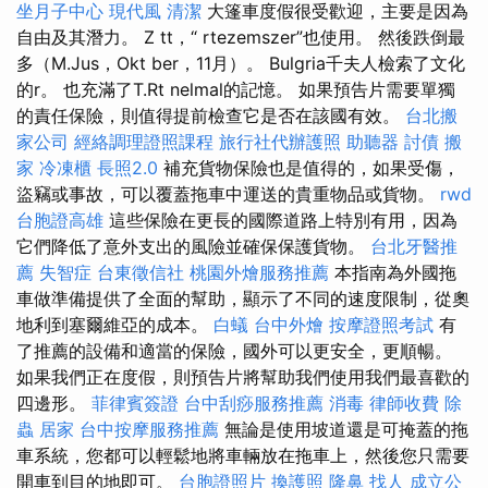
坐月子中心
現代風
清潔
大篷車度假很受歡迎，主要是因為
自由及其潛力。 Z tt，“ rtezemszer”也使用。 然後跌倒最
多（M.Jus，Okt ber，11月）。 Bulgria千夫人檢索了文化
的r。 也充滿了T.Rt nelmal的記憶。 如果預告片需要單獨
的責任保險，則值得提前檢查它是否在該國有效。
台北搬
家公司
經絡調理證照課程
旅行社代辦護照
助聽器
討債
搬
家
冷凍櫃
長照2.0
補充貨物保險也是值得的，如果受傷，
盜竊或事故，可以覆蓋拖車中運送的貴重物品或貨物。
rwd
台胞證高雄
這些保險在更長的國際道路上特別有用，因為
它們降低了意外支出的風險並確保保護貨物。
台北牙醫推
薦
失智症
台東徵信社
桃園外燴服務推薦
本指南為外國拖
車做準備提供了全面的幫助，顯示了不同的速度限制，從奧
地利到塞爾維亞的成本。
白蟻
台中外燴
按摩證照考試
有
了推薦的設備和適當的保險，國外可以更安全，更順暢。
如果我們正在度假，則預告片將幫助我們使用我們最喜歡的
四邊形。
菲律賓簽證
台中刮痧服務推薦
消毒
律師收費
除
蟲
居家
台中按摩服務推薦
無論是使用坡道還是可掩蓋的拖
車系統，您都可以輕鬆地將車輛放在拖車上，然後您只需要
開車到目的地即可。
台胞證照片
換護照
隆鼻
找人
成立公