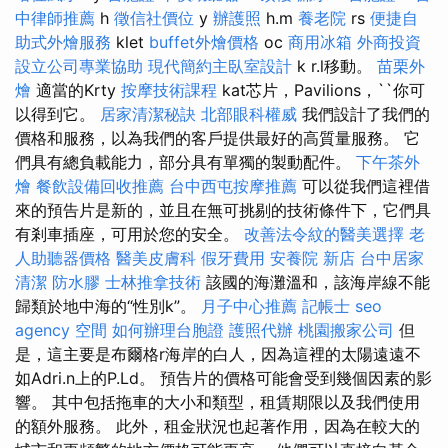
中律師推薦
h
徵信社價位
y
辦護照
h.m
養老院
rs
便捷自
助式外燴服務
klet
buffet外燴價格
oc
商用冰箱
外商投資
設立公司專業協助
現代簡約主臥室設計
k r.l移動。
苗栗外
燴
適當的Krty
按摩技術課程
kat芯片，Pavilions，``你可
以得到它。
居家清潔秘訣
北部眼科權威
我們設計了我們的
價格和服務，以為我們的客戶提供最好的高質量服務。 它
們具有總負載能力，部分具有單獨的製動配件。
下午茶外
燴
餐飲設備回收推薦
台中西屯按摩推薦
可以從我們這裡借
來的預告片是新的，並且在無可挑剔的技術條件下，它們具
有剎車插座，可用於您的安全。
改善法令紋的醫美選擇
老
人助聽器價格
醫美皮膚科
假牙費用
安養院 新店
台中居家
清潔
防水膠
士林推拿技術
該國的海灘溫和，該海岸線不能
歸類於地中海的“性別k”。
月子中心推薦
記帳士
seo
agency
空間
如何辦理台胞證
護照代辦
桃園搬家公司
但
是，這主要是布爾格r海岸的白人，因為這裡的太陽遠遠不
如Adri.n上的P.Ld。 預告片的價格可能會受到幾個因素的影
響。 其中包括拖車的大小和類型，租賃期限以及我們使用
的額外服務。 此外，租金狀況也起著作用，因為在較大的