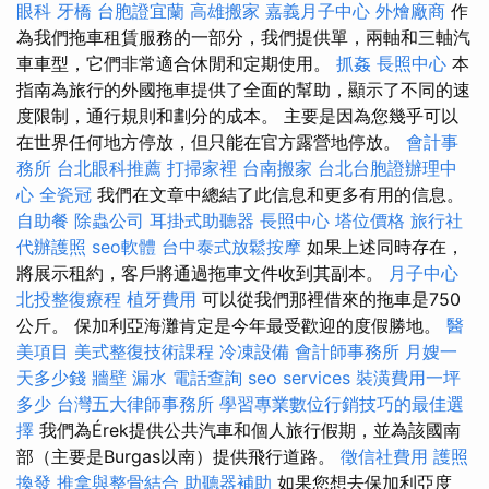
眼科
牙橋
台胞證宜蘭
高雄搬家
嘉義月子中心
外燴廠商
作
為我們拖車租賃服務的一部分，我們提供單，兩軸和三軸汽
車車型，它們非常適合休閒和定期使用。
抓姦
長照中心
本
指南為旅行的外國拖車提供了全面的幫助，顯示了不同的速
度限制，通行規則和劃分的成本。 主要是因為您幾乎可以
在世界任何地方停放，但只能在官方露營地停放。
會計事
務所
台北眼科推薦
打掃家裡
台南搬家
台北台胞證辦理中
心
全瓷冠
我們在文章中總結了此信息和更多有用的信息。
自助餐
除蟲公司
耳掛式助聽器
長照中心
塔位價格
旅行社
代辦護照
seo軟體
台中泰式放鬆按摩
如果上述同時存在，
將展示租約，客戶將通過拖車文件收到其副本。
月子中心
北投整復療程
植牙費用
可以從我們那裡借來的拖車是750
公斤。 保加利亞海灘肯定是今年最受歡迎的度假勝地。
醫
美項目
美式整復技術課程
冷凍設備
會計師事務所
月嫂一
天多少錢
牆壁 漏水
電話查詢
seo services
裝潢費用一坪
多少
台灣五大律師事務所
學習專業數位行銷技巧的最佳選
擇
我們為Érek提供公共汽車和個人旅行假期，並為該國南
部（主要是Burgas以南）提供飛行道路。
徵信社費用
護照
換發
推拿與整骨結合
助聽器補助
如果您想去保加利亞度