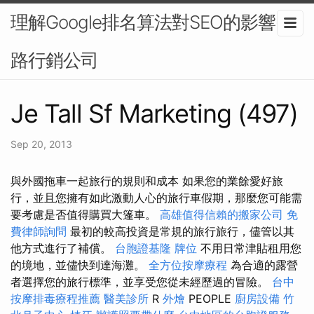
理解Google排名算法對SEO的影響-網
路行銷公司
Je Tall Sf Marketing (497)
Sep 20, 2013
與外國拖車一起旅行的規則和成本 如果您的業餘愛好旅
行，並且您擁有如此激動人心的旅行車假期，那麼您可能需
要考慮是否值得購買大篷車。
高雄值得信賴的搬家公司
免
費律師詢問
最初的較高投資是常規的旅行旅行，儘管以其
他方式進行了補償。
台胞證基隆
牌位
不用日常津貼租用您
的境地，並儘快到達海灘。
全方位按摩療程
為合適的露營
者選擇您的旅行標準，並享受您從未經歷過的冒險。
台中
按摩排毒療程推薦
醫美診所
R
外燴
PEOPLE
廚房設備
竹