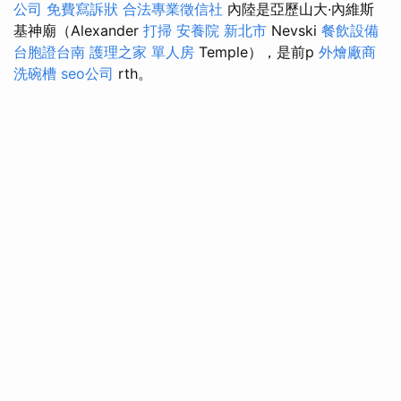
公司
免費寫訴狀
合法專業徵信社
內陸是亞歷山大·內維斯
基神廟（Alexander
打掃
安養院 新北市
Nevski
餐飲設備
台胞證台南
護理之家 單人房
Temple），是前p
外燴廠商
洗碗槽
seo公司
rth。