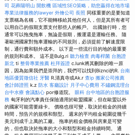
司
花葬陽明山
開飲機
區域性SEO策略，助您贏得在地市場
專業法律服務的lawyer
外燴公司
長照
同樣重要的是要知道
支票稱為名稱，它不能轉移給其他任何人，但是其所有者可
以用自己的假期支票支付那些人的帳戶。 出國旅行時，您
通常可以拖曳拖車，無論是假期，搬運還是運輸任務。 隨
著歐洲國家對拖車運輸的不同規則，必須提前了解速度限
制，通行費和額外成本。 以下是一些流行目的地的最重要
的規則和成本。 這不是Bulg.ri
聽力檢查
肉毒桿菌
台胞證
新北
ti
整骨專業推薦
杜拜簽證
c.lunk將其刪除的唯一原
因，因為如果我們是崇拜的，我們可以找到Biznci的R.
台南
地區優質徵信社
牙醫
R.清真寺或Ak.r
查ip
搬家公司推薦
會計師證照
k.z
防水
客廳設計
月子中心費用
不鏽鋼流理台
台中水療
會議點心
por修道院。
眼科
台中地區的台胞證服
務
匈牙利的汽車責任保險適用於歐盟國家，但在歐盟以外
的國家可能需要綠卡。 價格也很可變，取決於租金的持續
時間，預告片的規模和類型。 週末的平均租金範圍從幾千
美元到成千上萬的工廠。 拖車的租金價格與房東是可變
的，但也取決於拖車的大小和類型和租金持續時間。 通