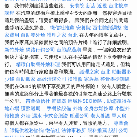
假，我們特別建議這些道路。
安養院 新店
近視
台北按摩
課程
在汽車的緩衝座椅上乘坐4-5天的距離，然後穿過目標
遠足徑的盡頭，這要舒適得多。 讓我們在合同之前詢問這
些獎項以避免驚喜。
徵信社推薦
安養院
西屯體態調整
搬
家費用
自助餐外燴
護理之家 台北
在去年的博客文章中，
我們在家庭與業餘愛好之間的預告片橋上進行了詳細說明。
新竹外燴
網路行銷公司
台胞證過期
畢竟，一個家庭友好的
解決方案是拖車，它使您可以在不妥協的情況下享受聯合旅
行。
精緻自助餐外燴料理
我們可以用四輪足式遠足，但我
們也有時間進行家庭遊覽和飛濺。
護理之家 台北
助聽器多
少錢
自助搬家
高雄清潔公司
換護照
家族墓
整骨學徒訓練
我們在Quad的幫助下享受夏天的戶外探險！ 沒有人願意在
無聊的道路部分上帶著他最喜歡的引擎在高速公路上行駛數
千公里。
苗栗徵信社
輔聽器
區域性SEO策略，助您贏得在
地市場
護照過期
二手餐飲設備
外燴
全身放鬆按摩
小型外
燴推薦
外牆 漏水
卡式台胞證
貨運公司
老人養護 單人房
每個人都在旅途中，乘坐令人興奮，冒險的地方。
專業會
計師提供稅務諮詢
徵信社
法律事務所
眼科推薦
設計公司