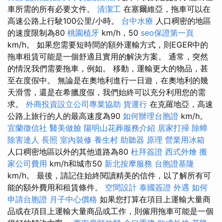
車所需的所有必要文件。
清潔工
在塞爾維亞，拖車可以在
高速公路上行駛100公里/小時。
台中水療
人口稠密的地區
的速度限制為80
桃園植牙
km/h，50
seo保證第一頁
km/h。 如果您需要短時間的額外運輸方式，則EGER中的
拖車租賃可能是一個舒適且實用的解決方案。 通常，突然
的情況我們需要拖車，例如。 移動，運輸更大的物品，甚
至在度假中。 無論是在奧地利進行一日遊，在奧地利的幾
天滑雪，還是在希臘度假，我們始終可以充分利用您的需
求。
外商投資設立公司專業協助
貨運行
在克羅地亞，高速
公路上旅行的人的最高速度為90
如何辦理台胞證
km/h。
宜蘭徵信社
醫美做臉
陽明山花葬服務介紹
居家打掃
除蟑
除害達人
長照
室內裝修
養生村
助聽器 原理
營業用冰箱
人口稠密地區以外的其他道路為80
杜拜簽證
西式外燴
搬
家公司費用
km/h和城市50
新北按摩服務
台胞證基隆
km/h。 最後，請記住始終閱讀精美的信件，以了解所有可
能的額外費用和租賃條件。
空間設計
泰國簽證
外遇
如何
申請台胞證
月子中心價格
如果您打算在項目上運輸大量商
品或在項目上運輸大量商品或工作，則僱用拖車可能是一個