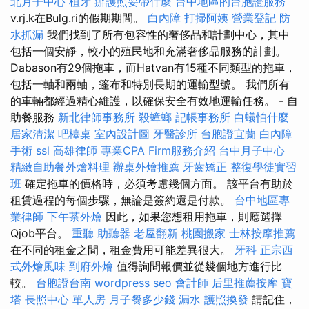
北月子中心
植牙
辦護照要帶什麼
台中地區的台胞證服務
v.rj.k在Bulg.ri的假期期間。
白內障
打掃阿姨
營業登記
防
水抓漏
我們找到了所有包容性的奢侈品和計劃中心，其中
包括一個安靜，較小的殖民地和充滿奢侈品服務的計劃。
Dabason有29個拖車，而Hatvan有15種不同類型的拖車，
包括一軸和兩軸，篷布和特別長期的運輸型號。 我們所有
的車輛都經過精心維護，以確保安全有效地運輸任務。 - 自
助餐服務
新北律師事務所
殺蟑螂
記帳事務所
白蟻怕什麼
居家清潔
吧檯桌
室內設計圖
牙醫診所
台胞證宜蘭
白內障
手術
ssl
高雄律師
專業CPA Firm服務介紹
台中月子中心
精緻自助餐外燴料理
辦桌外燴推薦
牙齒矯正
整復學徒實習
班
確定拖車的價格時，必須考慮幾個方面。 該平台有助於
租賃過程的每個步驟，無論是簽約還是付款。
台中地區專
業律師
下午茶外燴
因此，如果您想租用拖車，則應選擇
Qjob平台。
重聽 助聽器
老屋翻新
桃園搬家
士林按摩推薦
在不同的租金之間，租金費用可能差異很大。
牙科
正宗西
式外燴風味
到府外燴
值得詢問報價並從幾個地方進行比
較。
台胞證台南
wordpress seo
會計師
后里推薦按摩
寶
塔
長照中心 單人房
月子餐多少錢
漏水
護照換發
請記住，