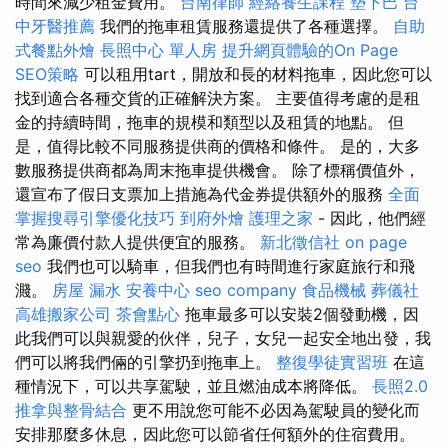
時間來減少租金費用。
台南律師
經絡養生課程
墊下巴
台
中牙醫推薦
我們的拖車租賃服務還提供了各種選擇。
自助
式餐點外燴
長照中心 單人房
提升網頁體驗的On Page
SEO策略
可以租用tart，開放和長的材料拖車，因此您可以
找到適合各種交貨的正確解決方案。 主要值得考慮的是租
金的持續時間，拖車的規模和類型以及租賃的地點。 但
是，值得比較不同服務提供商的價格和條件。 是的，大多
數服務提供商都為周末拖車提供機會。 除了標稱價值外，
還宣布了假日支票加上措施為代金券提供額外的服務
全面
掌握搜尋引擎優化技巧
到府外燴
護理之家
- 因此，他們經
常為廉價付款人提供便宜的服務。
新北徵信社
on page
seo
我們也可以騎車，但我們也有時間進行家庭旅行和飛
濺。
房屋 漏水
安養中心
seo company
食品機械
葬儀社
高雄搬家公司
茶會點心
拖車最多可以安裝2個發動機，因
此我們可以與親愛的伙伴，兒子，女兒一起安全地出發，我
們可以將我們倆的引擎扔到拖車上。
整復學徒實習班
在這
種情況下，可以共享駕駛，並且燃油成本將降低。
長照2.0
推拿與整骨結合
更不用說您可能不必因為駕駛員的變化而
安排那麼多休息，因此您可以節省任何額外的住宿費用。