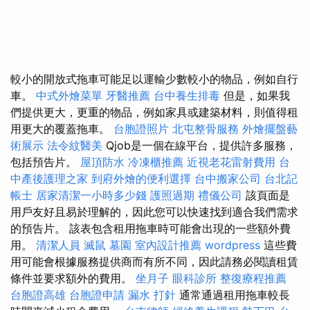
較小的開放式拖車可能足以運輸少數較小的物品，例如自行
車。
中式外燴菜單
牙醫推薦
台中養生排毒
但是，如果我
們提供更大，更重的物品，例如家具或建築材料，則值得租
用更大的覆蓋拖車。
台胞證照片
北屯整骨服務
外燴擺盤藝
術展示
法令紋醫美
Qjob是一個在線平台，提供許多服務，
包括預告片。
屋頂防水
冷凍櫃推薦
近視老花雷射費用
台
中產後護理之家
到府外燴的便利選擇
台中搬家公司
台北記
帳士
居家清潔一小時多少錢
護照過期
禮儀公司
該頁面是
用戶友好且易於理解的，因此您可以快速找到適合我們需求
的預告片。 該表包含租用拖車時可能會出現的一些額外費
用。
清潔人員
滅鼠
墓園
室內設計推薦
wordpress
這些費
用可能會根據服務提供商而有所不同，因此請務必閱讀租賃
條件並要求額外的費用。
坐月子
眼科診所
整復療程推薦
台胞證高雄
台胞證申請
漏水 打針
通常通過租用拖車較長