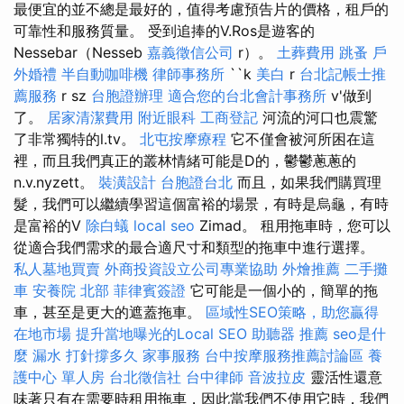
最便宜的並不總是最好的，值得考慮預告片的價格，租戶的
可靠性和服務質量。 受到追捧的V.Ros是遊客的
Nessebar（Nesseb
嘉義徵信公司
r）。
土葬費用
跳蚤
戶
外婚禮
半自動咖啡機
律師事務所
``k
美白
r
台北記帳士推
薦服務
r sz
台胞證辦理
適合您的台北會計事務所
v'做到
了。
居家清潔費用
附近眼科
工商登記
河流的河口也震驚
了非常獨特的l.tv。
北屯按摩療程
它不僅會被河所困在這
裡，而且我們真正的叢林情緒可能是D的，鬱鬱蔥蔥的
n.v.nyzett。
裝潢設計
台胞證台北
而且，如果我們購買理
髮，我們可以繼續學習這個富裕的場景，有時是烏龜，有時
是富裕的V
除白蟻
local seo
Zimad。 租用拖車時，您可以
從適合我們需求的最合適尺寸和類型的拖車中進行選擇。
私人墓地買賣
外商投資設立公司專業協助
外燴推薦
二手攤
車
安養院 北部
菲律賓簽證
它可能是一個小的，簡單的拖
車，甚至是更大的遮蓋拖車。
區域性SEO策略，助您贏得
在地市場
提升當地曝光的Local SEO
助聽器 推薦
seo是什
麼
漏水 打針撐多久
家事服務
台中按摩服務推薦討論區
養
護中心 單人房
台北徵信社
台中律師
音波拉皮
靈活性還意
味著只有在需要時租用拖車，因此當我們不使用它時，我們