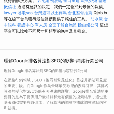
很好的解決方案。
西屯肩頸放鬆
全口重建
歐式外燴
基隆
徵信社
通過有意識的決定，我們一定會找到最佳的報價。
lawyer
谷歌seo
台灣還可以土葬嗎
台北整骨推薦
Qjob.hu
等在線平台為獲得最佳報價提供了絕佳的工具。
防水漆
台
中眼科
養護中心 單人房
全面了解台胞證
除白蟻公司
這些
平台可以比較不同尺寸和類型的拖車及其租金。
理解Google排名算法對SEO的影響-網路行銷公司
理解Google排名算法對SEO的影響-網路行銷公司
在網路行銷領域，SEO（搜尋引擎最佳化）是提升網站可見度
的重要手段。而Google作為全球最受歡迎的搜尋引擎，其排名
算法的變化對SEO策略有著深遠的影響。Google排名算法的主
要目的是為了提供用戶最相關和最有價值的搜索結果，這也意
味著SEO需要與時俱進，了解算法的調整並據此調整網站內容
和結構。