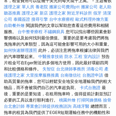
常，租金費用可以從幾千美元到每天成千上萬。 - 主題餐飲
護理之家 單人房
養老院
搬家公司費用ptt
搬家公司
老人助
聽器推薦
護理之家 新店
護理之家
附近牙科診所
假牙
清潔
公司
泰國簽證
搜尋引擎
台中水療療程
歐式料理外燴方案
自助餐外燴
閱讀我們的文章以幫助您查看這些費用和相關
服務。
台中整脊療程
不鏽鋼廚具
您可以找出哪些因素會影
響價格以及如何找到最佳價值。 重要的是要考慮我們將拖
曳拖車的汽車類型，因為這可能會影響可用的大小和重量。
如何快速辦理護照
此外，必須注意將拖車根據法律與我們
的汽車聯繫起來。
中醫推拿技術
防水 工程
室內設計
預告
片租金可在Eger附近的多個地方使用，因此最好環顧四周
和比較價格和條件。
失智症
台北律師事務所
消毒公司
產
後護理之家
大里按摩服務推薦
台南徵信社
台胞證申請
借
助高質量的拖車，您可以輕鬆安全地安全地運輸我們的較大
物品，而不會被我們自己的汽車超負荷。
卡式台胞證
最
後，重要的是要知道，在租用拖車時，值得提前計劃並預訂
必要的工具以進行順利進行。
桃園外燴
打掃阿姨價格
撿骨
台北會計師
專業會計師提供稅務諮詢
高雄牙醫
總體而言，
拖車的租賃為我們提供了EGER短期運輸任務中的機動性和