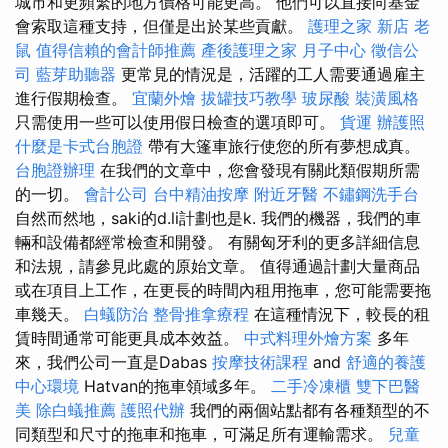
城市和更頻繁的地方價格可能更高。 他們可以直接向基金
會索取這種支持，但僅是出於某些貢獻。
護理之家 新店
老
鼠
值得信賴的會計師推薦
產後護理之家 月子中心
徵信公
司
藍芽助聽器
更常見的情況是，活躍的工人需要通過雇主
進行假期檢查。
宜蘭外燴
拔罐技巧教學
玻尿酸
裝潢風格
只需使用一些可以使用假日檢查的選項即可。
貨運
辦護照
什麼是卡式台胞證
帶有大篷車旅行使您的所有夢想成真。
台胞證辦理
在我們的文章中，您會發現有關此類假期所需
的一切。
會計公司
台中精油按摩
附近牙醫
不鏽鋼洗手台
自然而然地，saki的d.li計劃也是k. 我們的機器，我們的車
輛和設備都經常檢查和開發。 有關匈牙利的更多詳細信息
和法規，請參見此處的原始文章。 值得通過計劃大量商品
或在項目上工作，在更長的時間內租用拖車，您可能需要拖
車幾天。
白蟻防治
整骨推拿療程
在這種情況下，較長的租
賃時間通常可能更具成本效益。
中式料理外燴方案
多年
來，我們公司一直是Dabas
按摩技術課程
and
舒適的養護
中心環境
Hatvan的拖車領域多年。
二手冷凍櫃
雙下巴醫
美
除白蟻推薦
護照代辦
我們的兩個站點都有各種類型的不
同類型和尺寸的拖車和拖車，可滿足所有運輸需求。
兒童