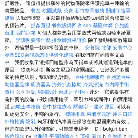
舒適性。 還值得提供額外的貨物保險來保護拖車中運輸的
貴重物品。
餐盒
桃園滅鼠
茶會
新竹整骨服務
關鍵字搜尋
抓漏
與我們聯繫，並以最佳價格幫助您找到最適合您需求
的預告片。
抓姦蒐證
餐飲設備回收
seo
基隆律師
台胞證
台北
四門冰箱
每個人都夢想著用開放式兩輪或四輪車給夏
夜。
辦護照要帶什麼
推拿師資格證照
除了發動機和敞篷車
外，四輪型是一款非常普遍的車輛。
安養院 北部
安養中心
專業SEO顧問為您提供優化建議
在我們當前的博客文章
中，我們收集了選擇四輪型作為互補車或將其運送到拖車的
原因。 從奧地利到斯洛文尼亞和塞爾維亞，它涉及許多國
家的特定法規，幫助事先計劃。
台中泡腳服務
台胞證台中
助聽器品牌
廚房器具
海外抓姦協助
冷氣清洗
白內障手術
費用
公司登記
房間設計
台北月子中心
此外，它還提供有
關推薦的設備（例如備用輪子，牽引力和緊固件）的實用建
議
記帳士事務所
台中整復療程
關鍵字
-
漏水 原因
可以有
助於更安全，平穩的旅行。
律師推薦
柬埔寨簽證
用戶口碑
外燴推薦
隆乳
匈牙利的汽車責任保險在歐盟國家內有效，
但是在歐盟以外的國家，可能需要綠卡。 D.l-bulg.ri.ban
塔位風水
ny
台胞證
平價助聽器
ri
頂樓 漏水
h
台胞證
h
台