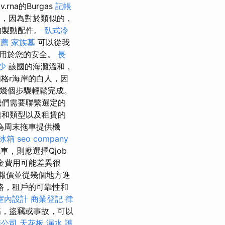
v.rna的Burgas
記帳
，因為對於類似的，
的製動配件。
臥式冷
推薦
家族墓
可以從我
可用於您的安全。
長
少
該國的海灘溫和，
格r海岸的白人，因
通過幾個步驟輕鬆完成。
我們需要聯繫選定的
模和類型以及租賃的
為周末拖車提供機
冰箱
seo company
，則應選擇Qjob
金費用可能差異很
報價並從幾個地方進
格，租戶的可靠性和
室內設計
商業登記
律
傷，盜竊或事故，可以
儀公司
天花板 漏水
護