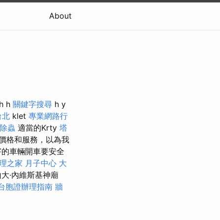
About
h h
關鍵字搜尋
h y
台北
klet
專業網路行
除蟲
適當的Krty
塔
價格和服務，以為我
害的車輛開車要安全
理之家 月子中心
大
大·內維斯基神廟
台胞證辦理指南
牆