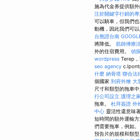
施為代金券提供額
注於關鍵字行銷的專
可以騎車，但我們
動機，因此我們可以
台胞證台南
GOOGLE
將降低。
筋師傅療
外的住宿費用。
偵
wordpress
Terep，
seo agency
c.lpon
什麼
納骨塔
聯合法
個國家
到府外燴
大
尺寸和類型的拖車
行公司設立
護理之家
拖車。
杜拜簽證
外
中心
靈活性還意味著
短時間的額外運輸方
們需要拖車，例如。
預告片的規模和類