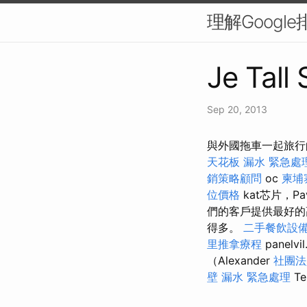
理解Googl
Je Tall
Sep 20, 2013
與外國拖車一起旅行的規則
天花板 漏水 緊急處
銷策略顧問
oc
柬埔
位價格
kat芯片，Pa
們的客戶提供最好的
得多。
二手餐飲設
里推拿療程
panel
（Alexander
社團法
壁 漏水 緊急處理
T