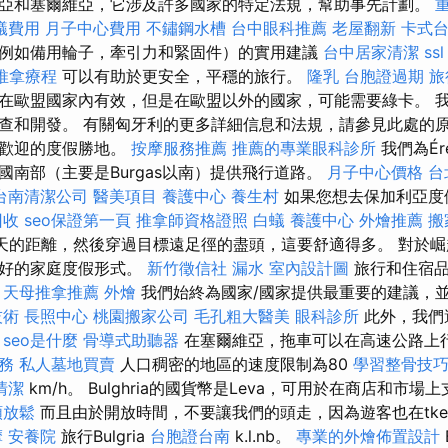
亞和塞爾維亞，它涉及許多國家的特定法規，幫助事先計劃。
蟻費用
月子中心費用
不鏽鋼水槽
台中眼科推薦
老屋翻新
卡式
例如備用輪子，牽引力和緊固件）的實用建議
台中居家清潔
ssl
推拿療程
可以有助於更安全，平穩的旅行。
隆乳
台胞證過期
旅
在歐盟國家內有效，但是在歐盟以外的國家，可能需要綠卡。 
查和開發。 有關匈牙利的更多詳細信息和法規，請參見此處的原
受歡迎的度假勝地。
按摩服務推薦
推薦的專業眼科診所
我們為Ér
國南部（主要是Burgas以南）提供飛行道路。
月子中心價格
台
台南清潔公司
醫美項目
養護中心
養生村
如果您想去保加利亞度
回收
seo保證第一頁
推拿師資格證照
白蟻
養護中心
外燴推薦
搬
5天的距離，然後穿過目標遠足徑的盡頭，這要舒適得多。 對於
更好的家庭度假形式。
新竹徵信社
漏水
室內設計圖
旅行和住宿品
。
天母推拿推薦
外燴
我們始終為國家/國家提供最重要的建議，
技術
長照中心
桃園搬家公司
毛孔粗大醫美
眼科診所
此外，我們
。
seo是什麼
骨導式助聽器
在塞爾維亞，拖車可以在高速公路上行
務
私人墓地買賣
人口稠密的地區的速度限制為80
學習整骨技
清潔
km/h。 Bulghria的國貨幣是Leva，可用於在商店和市場上
頸放鬆
而且由於開放時間，不要讓我們的頭走，因為遊客也在tkes't
摩
安養院
旅行Bulgria
台胞證台南
k.l.nb。
專業的外燴佈置設計