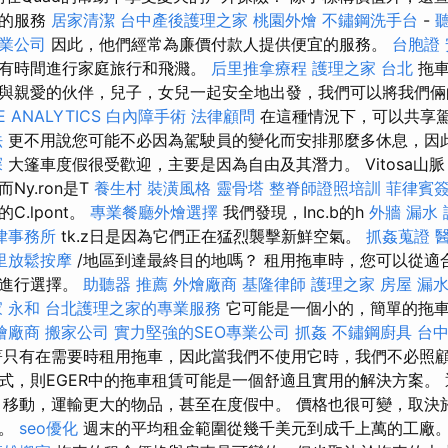
外的服務
居家清潔
台中產後護理之家
桃園外燴
不鏽鋼洗手台
-
業公司
因此，他們經常為廉價付款人提供便宜的服務。
台胞證
也有時間進行家庭旅行和飛濺。
后里推拿療程
護理之家 台北
拖車
與親愛的伙伴，兒子，女兒一起安全地出發，我們可以將我們倆
 ANALYTICS
白內障手術
法律顧問
在這種情況下，可以共享
法
更不用說您可能不必因為駕駛員的變化而安排那麼多休息，因
探
大篷車度假很受歡迎，主要是因為自由及其潛力。 Vitosa山脈
而Ny.ron是T
養生村
裝潢風格
靈骨塔
整脊師證照培訓
菲律賓
t的C.lpont。
專業餐廳外燴選擇
我們發現，Inc.b的h
外牆 漏水
律事務所
tk.z日是因為它們正在猛烈襲擊新鮮空氣。
抓姦蒐證
里放鬆按摩
/地區到達最終目的地嗎？ 租用拖車時，您可以從適
中進行選擇。
助聽器 推薦
外燴廠商
基隆律師
護理之家
房屋 漏
 永和
台北護理之家的專業服務
它可能是一個小的，簡單的拖
燴廠商
搬家公司
實力堅強的SEO專業公司
抓姦
不鏽鋼廚具
台
只有在需要時租用拖車，因此當我們不使用它時，我們不必照顧
式，則EGER中的拖車租賃可能是一個舒適且實用的解決方案。
 移動，運輸更大的物品，甚至在度假中。 價格也很可變，取決
型。
seo優化
週末的平均租金範圍從幾千美元到成千上萬的工廠