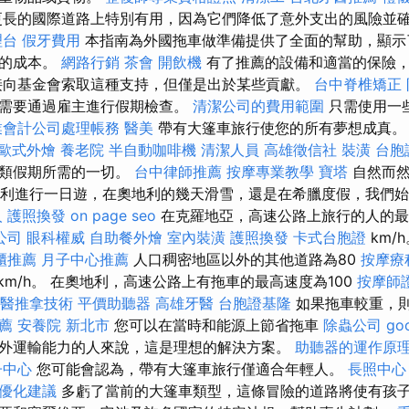
長的國際道路上特別有用，因為它們降低了意外支出的風險並
理台
假牙費用
本指南為外國拖車做準備提供了全面的幫助，顯示
亞的成本。
網路行銷
茶會
開飲機
有了推薦的設備和適當的保險
接向基金會索取這種支持，但僅是出於某些貢獻。
台中脊椎矯正
人需要通過雇主進行假期檢查。
清潔公司的費用範圍
只需使用一
業會計公司處理帳務
醫美
帶有大篷車旅行使您的所有夢想成真
歐式外燴
養老院
半自動咖啡機
清潔人員
高雄徵信社
裝潢
台胞
此類假期所需的一切。
台中律師推薦
按摩專業教學
寶塔
自然而然地
奧地利進行一日遊，在奧地利的幾天滑雪，還是在希臘度假，我們
人
護照換發
on page seo
在克羅地亞，高速公路上旅行的人的最
公司
眼科權威
自助餐外燴
室內裝潢
護照換發
卡式台胞證
km/
櫃推薦
月子中心推薦
人口稠密地區以外的其他道路為80
按摩療
km/h。 在奧地利，高速公路上有拖車的最高速度為100
按摩師
醫推拿技術
平價助聽器
高雄牙醫
台胞證基隆
如果拖車較重，則
薦
安養院 新北市
您可以在當時和能源上節省拖車
除蟲公司
go
外運輸能力的人來說，這是理想的解決方案。
助聽器的運作原
子中心
您可能會認為，帶有大篷車旅行僅適合年輕人。
長照中心
供優化建議
多虧了當前的大篷車類型，這條冒險的道路將使有孩