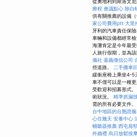
從奧地利到斯洛文尼
療程
會議點心
除白
供有關推薦的設備（
家公司費用ptt
大里
牙利的汽車責任保險
車輛和設備都經常檢
海灘肯定是今年最
人旅行假期，並為該
儀社
嘉義徵信公司
些道路。
二手攤車
緩衝座椅上乘坐4-
車不僅可以是一種
受歡迎和招募形式
術狀況。
精準抓漏
需的所有必要文件
台中地區的台胞證服
心住幾天
安養中心
輔聽器推薦
西屯肩
外婚禮
烏日放鬆按