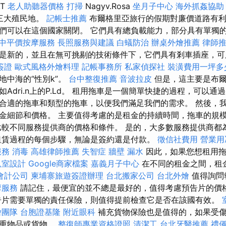
.T
老人助聽器價格
打掃
Nagyv.Rosa
坐月子中心
海外抓姦協助
a第三大殖民地。
記帳士推薦
布爾格里亞旅行的假期對廉價道路有利
們可以在這個國家關閉。 它們具有總負載能力，部分具有單獨
中平價按摩服務
長照服務與建議
白蟻防治
辦桌外燴推薦
律師
是新的，並且在無可挑剔的技術條件下，它們具有剎車插座，
簽證
歐式風格外燴料理
記帳事務所
私家偵探社
裝潢費用一坪多
地中海的“性別k”。
台中整復推薦
音波拉皮
但是，這主要是布爾
Adri.n上的P.Ld。 租用拖車是一個簡單快捷的過程，可以
合適的拖車和類型的拖車，以便我們滿足我們的需求。 然後，
金細節和價格。 主要值得考慮的是租金的持續時間，拖車的規
比較不同服務提供商的價格和條件。 是的，大多數服務提供商都
租賃過程的每個步驟，無論是簽約還是付款。
徵信社費用
營業用
服務
消毒
高雄律師推薦
失智症
牆壁 漏水
因此，如果您想租用拖車
臥室設計
Google商家檔案
嘉義月子中心
在不同的租金之間，租
會計公司
柬埔寨旅遊簽證辦理
台北搬家公司
台北外燴
值得詢問
摩服務
請記住，最便宜的並不總是最好的，值得考慮預告片的價
告片需要單獨的責任保險，則值得提前檢查它是否在該國有效。
燴團隊
台胞證基隆
附近眼科
補充貨物保險也是值得的，如果受
貴重物品或貨物。
整復師專業資格證照
清潔工
台北牙醫推薦
禮