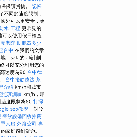
確保保護貨物。
記帳
了不同的速度限制，
，國外可以更安全，更
防水 工程
更常見的
些可以使用假日檢查
。
養老院
助聽器多少
證台中
在我們的文章
，saki的d.li計劃
始終可以充分利用您的
高速度為90
台中律
h。
台中撥筋療法
茶
程介紹
km/h和城市
證照班訓練
km/h，即
速度限制為80
打掃
ogle seo教學
- 對於
理
餐飲設備回收推薦
 單人房
外燴公司
專
子的家庭感到舒適。