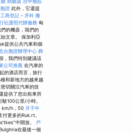
重聽 助聽器
台中撥筋
台胞證
此外，它還提
工商登記
-
牙科
搬
行社護照代辦服務
匈
我們的機器，我們的
始文章。 保加利亞
ek提供公共汽車和個
北台胞證辦理中心
葬
假，我們特別建議這
家公司推薦
在汽車的
崛起的酒店而言，旅行
種和新地方的越來越
並密切關注汽車的技
還提供了您出租車所
駛100公里/小時。
巧
km/h，50
月子中
支付更多的Ruk.rt。
kes''中開放。
戶
Bulghria在最後一個