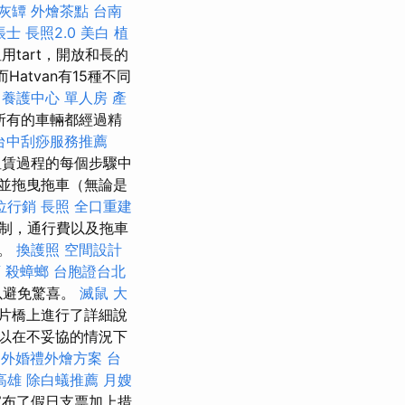
灰罈
外燴茶點
台南
帳士
長照2.0
美白
植
用tart，開放和長的
atvan有15種不同
養護中心 單人房
產
所有的車輛都經過精
台中刮痧服務推薦
租賃過程的每個步驟中
並拖曳拖車（無論是
位行銷
長照
全口重建
制，通行費以及拖車
本。
換護照
空間設計
店
殺蟑螂
台胞證台北
以避免驚喜。
滅鼠
大
片橋上進行了詳細說
以在不妥協的情況下
戶外婚禮外燴方案
台
高雄
除白蟻推薦
月嫂
宣布了假日支票加上措