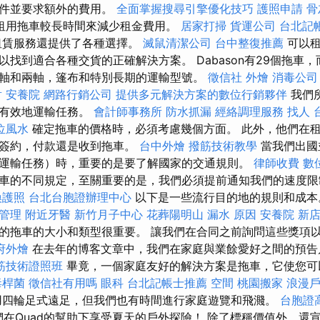
條件並要求額外的費用。
全面掌握搜尋引擎優化技巧
護照申請
骨
租用拖車較長時間來減少租金費用。
居家打掃
貨運公司
台北記
租賃服務還提供了各種選擇。
滅鼠清潔公司
台中整復推薦
可以租
找到適合各種交貨的正確解決方案。 Dabason有29個拖車，而H
軸和兩軸，篷布和特別長期的運輸型號。
徵信社
外燴
消毒公司
射
安養院
網路行銷公司
提供多元解決方案的數位行銷夥伴
我們
全有效地運輸任務。
會計師事務所
防水抓漏
經絡調理服務
找人
位風水
確定拖車的價格時，必須考慮幾個方面。 此外，他們在
是簽約，付款還是收到拖車。
台中外燴
撥筋技術教學
當我們出國
運輸任務）時，重要的是要了解國家的交通規則。
律師收費
數
車的不同規定，至關重要的是，我們必須提前通知我們的速度限
換護照
台北台胞證辦理中心
以下是一些流行目的地的規則和成
管理
附近牙醫
新竹月子中心
花葬陽明山
漏水 原因
安養院 新
的拖車的大小和類型很重要。 讓我們在合同之前詢問這些獎項
府外燴
在去年的博客文章中，我們在家庭與業餘愛好之間的預告
筋技術證照班
畢竟，一個家庭友好的解決方案是拖車，它使您可
毒桿菌
徵信社有用嗎
眼科
台北記帳士推薦
空間
桃園搬家
浪漫
四輪足式遠足，但我們也有時間進行家庭遊覽和飛濺。
台胞證
在Quad的幫助下享受夏天的戶外探險！ 除了標稱價值外，還