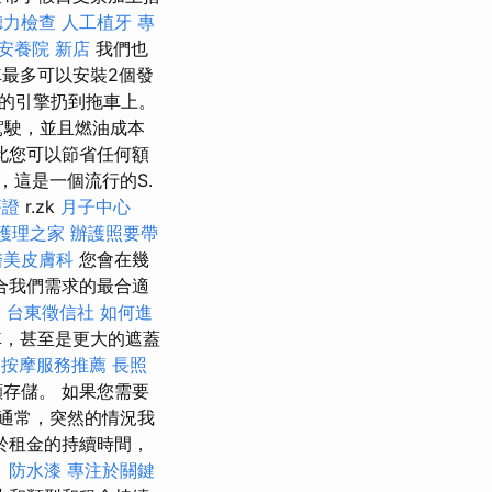
聽力檢查
人工植牙
專
安養院 新店
我們也
最多可以安裝2個發
的引擎扔到拖車上。
駕駛，並且燃油成本
此您可以節省任何額
，這是一個流行的S.
簽證
r.zk
月子中心
護理之家
辦護照要帶
醫美皮膚科
您會在幾
合我們需求的最合適
水
台東徵信社
如何進
車，甚至是更大的遮蓋
中按摩服務推薦
長照
存儲。 如果您需要
 通常，突然的情況我
於租金的持續時間，
。
防水漆
專注於關鍵