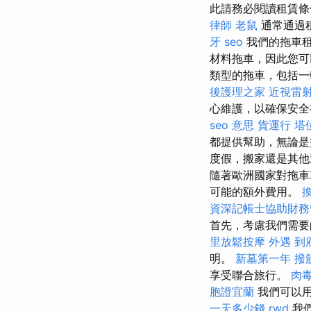
此請務必閱讀租賃
律師
老鼠
通常通過
牙
seo
我們的拖車
材料拖車，因此您可以
類型的拖車，包括一
後護理之家
近視雷
心維護，以確保安
seo 意思
貨運行
塔
都提供幫助，無論
度假，搬家還是其他
隨著歐洲國家對拖車
可能的額外費用。
資深記帳士協助財務
首先，考慮我們需要
里放鬆按摩
外遇
到
明。
新墓第一年
撥
享受聯合旅行。
肉
胞證宜蘭
我們可以用
一天多少錢
rwd
我們