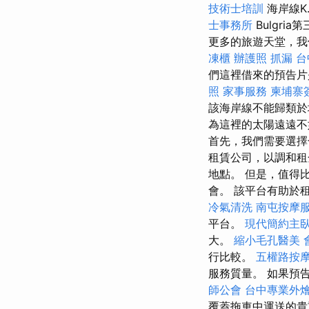
技術士培訓
海岸線K
士事務所
Bulgri
更多的旅遊天堂，我
凍櫃
辦護照
抓漏
台
們這裡借來的預告片
照
家事服務
柬埔寨
該海岸線不能歸類於
為這裡的太陽遠遠不如
首先，我們需要選擇
租賃公司，以調和租
地點。 但是，值得
會。 該平台有助於
冷氣清洗
南屯按摩
平台。
現代簡約主
大。
縮小毛孔醫美
行比較。
五權路按
服務質量。 如果預
師公會
台中專業外
覆蓋拖車中運送的