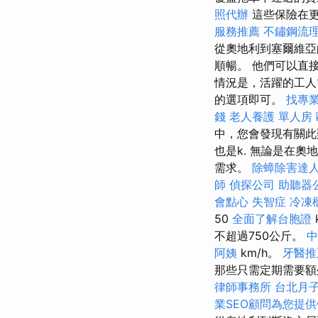
照代辦
這些保險在更
服務推薦
不鏽鋼流
從奧地利到塞爾維
順暢。 他們可以直
情況是，活躍的工
的選項即可。
找專
錢
老人養護 單人房
中，您會發現有關
也是k. 無論是在
需求。
除蟑除害達
師
偵探公司
助聽器
會點心
失智症
冷凍
50
全面了解台胞證
不超過750公斤。
中
阿姨
km/h。
牙醫推
那些只需定期需要額
律師事務所
台北月
業SEO顧問為您提