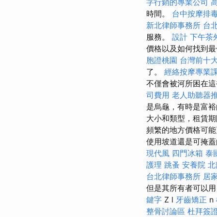
字行銷的專業公司
時間。
台中按摩排
新北律師事務所
台
服務。
設計
下午茶
價格以及如何找到最佳價
胞證桃園
台灣前十
了。
經絡按摩專業
不僅會被河所困在這裡
司費用
老人助聽器
是烏龜，有時是富裕
大小和類型，租賃期
頻繁的地方價格可能
使用坡道還是可掩蓋
現代風
四門冰箱
泰
護理
跳蚤
安養院 北
台北律師事務所
居
但是其所有者可以用自己
鍵字
Z l
牙齒矯正
n
整骨討論區
杜拜簽