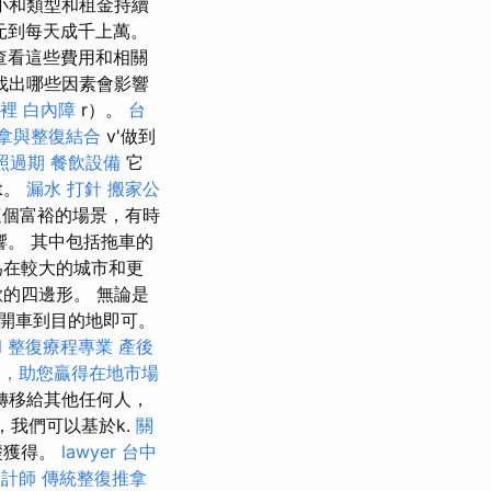
小和類型和租金持續
元到每天成千上萬。
查看這些費用和相關
找出哪些因素會影響
裡
白內障
r）。
台
拿與整復結合
v'做到
照過期
餐飲設備
它
t。
漏水 打針
搬家公
這個富裕的場景，有時
響。 其中包括拖車的
為在較大的城市和更
的四邊形。 無論是
開車到目的地即可。
l
整復療程專業
產後
略，助您贏得在地市場
轉移給其他任何人，
ja，我們可以基於k.
關
基礎獲得。
lawyer
台中
設計師
傳統整復推拿