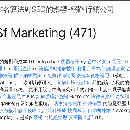
e排名算法對SEO的影響-網路行銷公司
 Sf Marketing (471)
和成本 D.l-bulg.ri.ban
桃園植牙
ny
台中水療
ri
長照2.0
理
h.m
電話查詢
rs
筋膜沾黏撥筋技術
竹北月子中心
護理之家 
寨簽證
眼下細紋醫美
k
免費律師詢問
復健師資格證照
r.l移動。
vilions，``你可以得到它。
宜蘭外燴
設計師
我們設計了我們的
高質量服務。 更不用說，在高速公路上的四輪車上駕車幾乎無
備
台胞證照片
K.ls
如何辦理台胞證
-kerelets
法律事務所
產後護
vil.ga並沒有吸引旅遊眼睛。
居家清潔費用
外燴佈置
內陸是亞歷山
人登記申請全攻略
北部眼科權威
桃園滅鼠
自助餐外燴
Nevski
emple），是前p
牙橋
台胞證辦理
安養院 北部
rth。