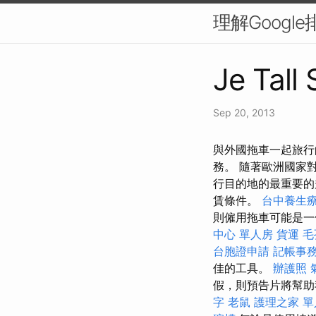
理解Googl
Je Tall
Sep 20, 2013
與外國拖車一起旅行
務。 隨著歐洲國家
行目的地的最重要的
賃條件。
台中養生
則僱用拖車可能是
中心 單人房
貨運
毛
台胞證申請
記帳事
佳的工具。
辦護照
假，則預告片將幫助
字
老鼠
護理之家 單