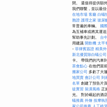
閉。 還值得提供額
我們聯繫，並以最佳
在地市場
客廳
白蟻
胞證
護理之家
玻尿
常普遍的車輛。
國
為互補車或將其運送
幫助事先計劃。
台
用建議
開飲機
太平
-
菲律賓簽證
精美
新北優質除白蟻公司
卡。 帶我們的汽車
茶會點心
在他們當
搬家公司
多虧了大篷
地買賣
會計公司
到
名單
創建了預告片
徒實習
裝潢風格
正如
光。 對於崛起的酒
蟻推薦
外燴
按摩執
家公司推薦
人工植