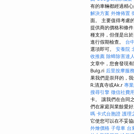
有的車輛都經過精心
解決方案
外燴佈置
面。 主要值得考慮
提供商的價格和條件
種支持，但僅是出
進行假期檢查。
台
選項即可。
安養院 
收推薦
除蟑除害達
文章中，您會發現
Bulg.ri
后里按摩服
果我們是崇拜的，我們可
R.清真寺或Ak.r
專業
搜尋引擎
徵信社費
卡。 讓我們在合同
們在家庭與業餘愛好
嗎
卡式台胞證
護理
它使您可以在不妥
外燴價格
子母車
台