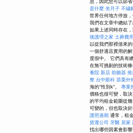
息，因此您可以節
是什麼
坐月子
不鏽
世界任何地方停放
我們在文章中總結
如果上述同時存在，
後護理之家
土葬費
以從我們那裡借來的
一個舒適且實用的解
度假中。 它們具有
在無可挑剔的技術條
養院 新店
助聽器 推
整
台中眼科
苗栗外
海的“性別k”。
專業
價格也很可變，取決
的平均租金範圍從
可變的，但也取決於
護照過期
通常，租
貨運公司
牙醫
居家
找出哪些因素會影響