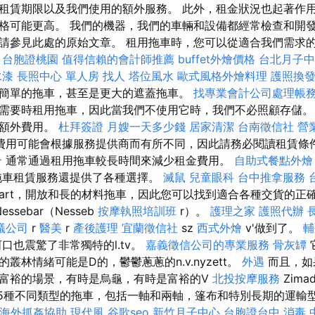
租賃期限以及我們使用的額外服務。 此外，租金狀況也起著作
格可能更高。 我們的機器，我們的車輛和設備都經常檢查和開發
請參見此處的原始文章。 租用拖車時，您可以從適合我們需求
。
台胞證桃園
值得信賴的會計師推薦
buffet外燴價格
台北月子中
水漆
長照中心 單人房
找人
塔位風水
歐式風格外燴料理
護照換
簡單的拖車，甚至是更大的遮蓋拖車。
找專業會計公司處理帳
需要時租用拖車，因此當我們不使用它時，我們不必照顧存儲。
些額外費用。
杜拜簽證
月嫂一天多少錢
居家清潔
台南徵信社
營
費用可能會根據服務提供商而有所不同，因此請務必閱讀租賃條
合
通常通過租用拖車較長時間來減少租金費用。
自助式餐點外燴
拖車租賃服務還提供了各種選擇。
滅鼠
兒童眼科
台中推拿服務
art，開放和長的材料拖車，因此您可以找到適合各種交貨的正
ssebar（Nesseb
按摩執照培訓班
r）。
護理之家
護照代辦
蟻公司
r
醫美
r
產後護理
宜蘭徵信社
sz
西式外燴
v'做到了。
輔
口也震驚了非常獨特的l.tv。
嘉義徵信公司的專業服務
骨灰罈
叢林情緒可能是D的，鬱鬱蔥蔥的n.v.nyzett。
外遇
而且，如
富裕的場景，有時是烏龜，有時是富裕的V
北投按摩服務
Zima
n有15種不同類型的拖車，包括一軸和兩軸，篷布和特別長期的運輸
海外抓姦協助
現代風
谷歌seo
新竹月子中心
台胞證台中
消毒