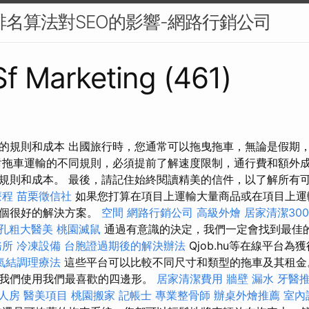
e排名算法對SEO的影響-網路行銷公司
 Sf Marketing (461)
的規則和成本 出國旅行時，您通常可以拖曳拖車，無論是假期
對拖車運輸的不同規則，必須提前了解速度限制，通行費和額外成
規則和成本。 最後，請記住始終閱讀精美的信件，以了解所有
療程
苗栗徵信社
如果您打算在項目上運輸大量商品或在項目上運
一個很好的解決方案。
空間
網路行銷公司
高級外燴
居家清潔30
孔粗大醫美
桃園滅鼠
通過有意識的決定，我們一定會找到最佳
務所
冷凍設備
台胞證過期後的解決辦法
Qjob.hu等在線平台
氣結調理療法
這些平台可以比較不同尺寸和類型的拖車及其租金
我們使用我們最喜歡的四邊形。
居家清潔費用
牆壁 漏水
牙醫
人房
醫美項目
桃園搬家
記帳士
專業整骨師
辦桌外燴推薦
室內