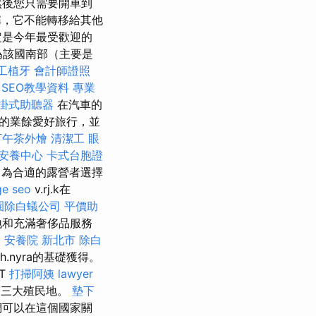
然後您只需要開車到
稱，它不能轉移給其他
定是今年最受歡迎的
為該國南部（主要是
工植牙
會計師證照
 SEO教學資料
專業
掛式助聽器
在汽車的
您的業餘愛好旅行，並
下午茶外燴
清潔工
眼
安養中心
卡式台胞證
務
為合適的露營者選擇
ge seo
v.rj.k在
園除白蟻公司
平價助
地和充滿奢侈品服務
台
安養院 新北市
除白
 h.nyra的基礎獲得。
.T
打掃阿姨
lawyer
ia第三大殖民地。
墊下
們可以在這個國家關