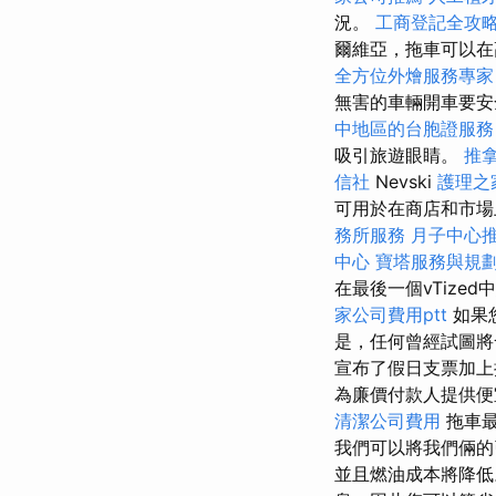
況。
工商登記全攻
爾維亞，拖車可以在
全方位外燴服務專
無害的車輛開車要
中地區的台胞證服務
吸引旅遊眼睛。
推
信社
Nevski
護理之
可用於在商店和市場上
務所服務
月子中心
中心
寶塔服務與規
在最後一個vTize
家公司費用ptt
如果
是，任何曾經試圖將
宣布了假日支票加
為廉價付款人提供
清潔公司費用
拖車最
我們可以將我們倆
並且燃油成本將降