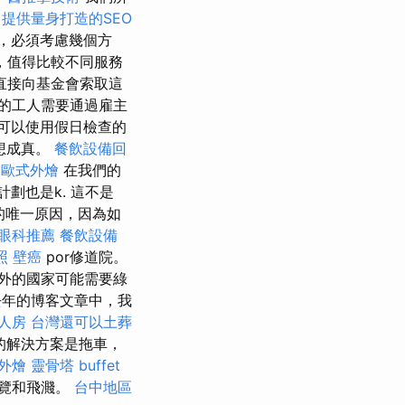
提供量身打造的SEO
，必須考慮幾個方
，值得比較不同服務
直接向基金會索取這
的工人需要通過雇主
可以使用假日檢查的
想成真。
餐飲設備回
歐式外燴
在我們的
i計劃也是k. 這不是
除的唯一原因，因為如
眼科推薦
餐飲設備
照
壁癌
por修道院。
外的國家可能需要綠
年的博客文章中，我
人房
台灣還可以土葬
的解決方案是拖車，
外燴
靈骨塔
buffet
遊覽和飛濺。
台中地區