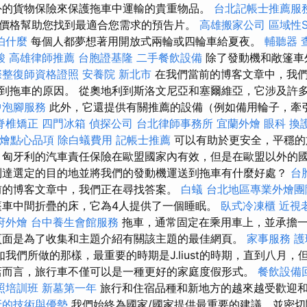
外的貨物保險來保護拖車中運輸的貴重物品。
台北記帳士推薦服
價格幫助您找到最適合您需求的預告片。
高雄搬家公司
區域性
怕什麼
每個人都夢想著用開放式兩輪或四輪車給夏夜。
輔聽器
酸
高雄律師推薦
台胞證基隆
二手餐飲設備
除了發動機和敞篷車
際整復師資格證照
安養院 新北市
在我們當前的博客文章中，我
到拖車的原因。 從奧地利到斯洛文尼亞和塞爾維亞，它涉及許
中泡腳服務
此外，它還提供有關推薦的設備（例如備用輪子，牽
脊椎矯正
四門冰箱
偵探公司
台北律師事務所
宜蘭外燴
眼科
換
外燴點心品項
除白蟻費用
記帳士推薦
可以有助於更安全，平穩
匈牙利的汽車責任保險在歐盟國家內有效，但是在歐盟以外的
到達選定的目的地並將我們的發動機運送到拖車有什麼好處？
台
前的博客文章中，我們正在尋找答案。
白蟻
台北地區專業外燴
車中間折疊的床，它為4人提供了一個睡眠。
臥式冷凍櫃
近視
府外燴
台中養生會館服務
拖車，通常固定在乘用車上，並承擔
頁面是為了收集和主題介紹有關該主題的最佳網頁。
家事服務
護
我們所做的那樣，最重要的時期是J.liust的時期，直到八月，
店而言，旅行車不僅可以是一種更好的家庭度假形式。
餐飲設備
照培訓班
新墓第一年
旅行和住宿品種和新地方的越來越受歡迎
牙的技術與優勢
我們始終為國家/國家提供最重要的建議，並密切