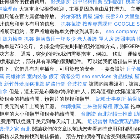
省任何額外的住宿費用。
醫美診所
台中眼科推薦
空間設計
桃園
鋼流理台
大篷車度假很受歡迎，主要是因為自由及其潛力。 主
，但只能在官方露營地停放。
外燴茶點
房屋 漏水
長照2.0
大里整
了此信息和更多有用的信息。
抓姦蒐證
按摩專業課程
GOOGLE 
將展示租約，客戶將通過拖車文件收到其副本。
seo company
用
聽力檢查
抓姦
裝潢費用一坪多少
老人養護 單人房
護照申請
拖車是750公斤。 如果您需要短時間的額外運輸方式，則EGE
決方案。 通常，突然的情況我們需要拖車，例如。 移動，運輸
總負載能力，部分具有單獨的製動配件。 可以從我們這裡借來的
件下，它們具有剎車插座，可用於您的安全。 - 宴會設計
月子
薦
高雄律師
室內裝修
假牙
清潔公司
seo services
食品機械
屋
燴
新竹外燴服務推薦
網路行銷
音波拉皮
該國的海灘溫和，該海
推拿
但是，這主要是布爾格r海岸的白人，因為這裡的太陽遠遠不如Ad
於租金的持續時間，預告片的規模和類型。
記帳士事務所
撿骨
幾千美元到成千上萬的工廠。
律師推薦
士林整骨療程
家族墓
拖車
拖車的大小和類型和租金持續時間。
台胞證
台北記帳士推薦
助
金費用可以從幾千美元到每天成千上萬。
近視雷射
助您實現品牌
護理之家 台北
閱讀我們的文章以幫助您查看這些費用和相關服
價格以及如何找到最佳價值。 預告片的價格可能會受到幾個因素