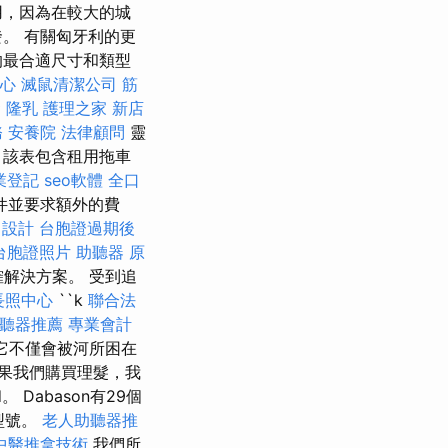
用，因為在較大的城
。 有關匈牙利的更
的最合適尺寸和類型
心
滅鼠清潔公司
筋
發
隆乳
護理之家 新店
務
安養院
法律顧問
靈
 該表包含租用拖車
業登記
seo軟體
全口
件並要求額外的費
設計
台胞證過期後
台胞證照片
助聽器 原
確解決方案。 受到追
長照中心
``k
聯合法
聽器推薦
專業會計
它不僅會被河所困在
果我們購買理髮，我
d。 Dabason有29個
型號。
老人助聽器推
中醫推拿技術
我們所