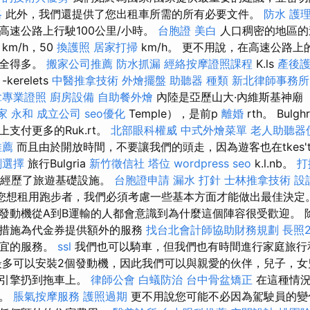
略
此外，我們還提供了您出租車所需的所有必要文件。
防水
護理
高速公路上行駛100公里/小時。
台胞證
美白
人口稠密的地區的
家
km/h，50
換護照
居家打掃
km/h。 更不用說，在高速公路
安全得多。
搬家公司推薦
防水抓漏
經絡按摩證照課程
K.ls
產後護
-kerelets
中醫推拿技術
外燴擺盤
助聽器 種類
新北律師事務所
拿專業證照
廚房設備
自助餐外燴
內陸是亞歷山大·內維斯基神廟（Al
家 永和
成立公司
seo優化
Temple），是前p
離婚
rth。 Bulg
支付更多的Ruk.rt。
北部眼科權威
中式外燴菜單
老人助聽器
推薦
而且由於開放時間，不要讓我們的頭走，因為遊客也在tkes'tk
劃選擇
旅行Bulgria
新竹徵信社
塔位
wordpress seo
k.l.nb。
打
d中經歷了旅遊基礎設施。
台胞證申請
漏水 打針
士林推拿技術
設
您想租用跑步者，我們必須考慮一些基本方面才能做出最佳決定
發動機從A到B運輸的人都會意識到為什麼這個陣容很受歡迎。 
上措施為代金券提供額外的服務
找台北會計師協助財務規劃
長照2
便宜的服務。
ssl
我們也可以騎車，但我們也有時間進行家庭旅行
多可以安裝2個發動機，因此我們可以與親愛的伙伴，兒子，女
的引擎扔到拖車上。
律師公會
白蟻防治
台中骨盆矯正
在這種情
低。
脹氣按摩服務
護照過期
更不用說您可能不必因為駕駛員的變