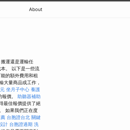
About
，搬運還是運輸任
本。 以下是一些流
可能的額外費用和租
輸大量商品或工作，
0元
坐月子中心
養護
的報價。
助聽器補助
為獲得最佳報價提供了絕
。 如果我們正在度
推薦
台胞證台北
關鍵
設計
台胞證過期
洗