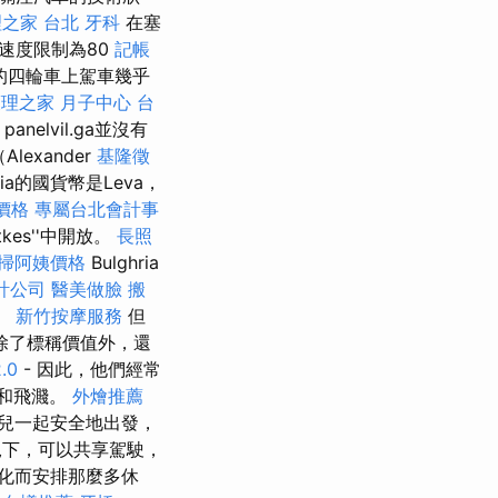
之家 台北
牙科
在塞
速度限制為80
記帳
上的四輪車上駕車幾乎
理之家 月子中心
台
panelvil.ga並沒有
exander
基隆徵
hria的國貨幣是Leva，
價格
專屬台北會計事
es''中開放。
長照
掃阿姨價格
Bulghria
計公司
醫美做臉
搬
。
新竹按摩服務
但
除了標稱價值外，還
.0
- 因此，他們經常
和飛濺。
外燴推薦
兒一起安全地出發，
況下，可以共享駕駛，
化而安排那麼多休