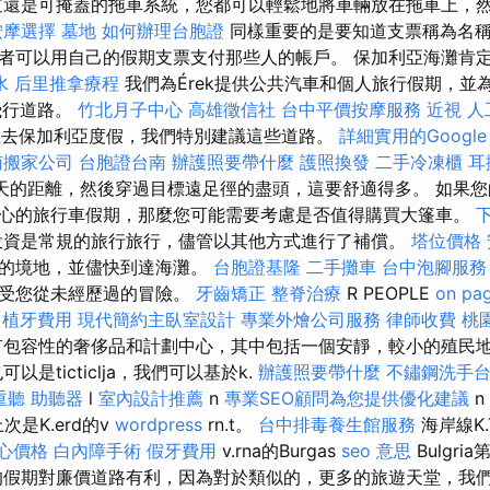
還是可掩蓋的拖車系統，您都可以輕鬆地將車輛放在拖車上，
按摩選擇
墓地
如何辦理台胞證
同樣重要的是要知道支票稱為名
者可以用自己的假期支票支付那些人的帳戶。 保加利亞海灘肯
水
后里推拿療程
我們為Érek提供公共汽車和個人旅行假期，並
供飛行道路。
竹北月子中心
高雄徵信社
台中平價按摩服務
近視
人
去保加利亞度假，我們特別建議這些道路。
詳細實用的Google
南搬家公司
台胞證台南
辦護照要帶什麼
護照換發
二手冷凍櫃
耳
5天的距離，然後穿過目標遠足徑的盡頭，這要舒適得多。 如果
心的旅行車假期，那麼您可能需要考慮是否值得購買大篷車。
投資是常規的旅行旅行，儘管以其他方式進行了補償。
塔位價格
您的境地，並儘快到達海灘。
台胞證基隆
二手攤車
台中泡腳服
享受您從未經歷過的冒險。
牙齒矯正
整脊治療
R PEOPLE
on pa
。
植牙費用
現代簡約主臥室設計
專業外燴公司服務
律師收費
桃
包容性的奢侈品和計劃中心，其中包括一個安靜，較小的殖民
k也可以是ticticlja，我們可以基於k.
辦護照要帶什麼
不鏽鋼洗手
重聽 助聽器
l
室內設計推薦
n
專業SEO顧問為您提供優化建議
n
上次是K.erd的v
wordpress
rn.t。
台中排毒養生館服務
海岸線K
心價格
白內障手術
假牙費用
v.rna的Burgas
seo 意思
Bulgr
假期對廉價道路有利，因為對於類似的，更多的旅遊天堂，我