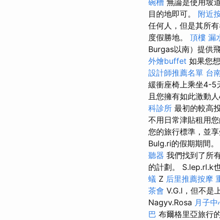
碗槽
無論是使用坡道
目的地即可。
附近
任何人，但是其所有
度假勝地。
頂樓 漏
Burgas以南）提
外燴buffet
如果您想
設計師推薦名單
台
緩衝座椅上乘坐4-
且您擁有如此激動人
科診所
最初的較高
不用日常津貼租用
您的旅行標準，並
Bulg.ri的假期期間
聽器
我們找到了所有
的計劃。 S.lep.rl.
蟻
Z
后里推薦按摩
茶會
V.G.l，但不是
Nagyv.Rosa
月子中
巴
布爾格里亞旅行的