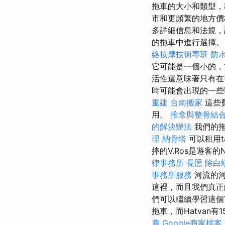
拖車的大小和類型，
市和更頻繁的地方價
多詳細信息和法規，
的拖車中進行選擇
絡按摩技術專班
防
它可能是一個小的，
活性還意味著只有在
時可能會出現的一
重建
台南搬家
這些
用。
推拿與整骨結
的解決辦法
我們的
理
納骨塔
可以租用t
捧的V.Ros是遊客的Ne
律事務所
長照
除白
事務所服務
河流的河
這裡，而且我們真正的
們可以繼續學習這個
拖車，而Hatva
薦
Google商家檔案