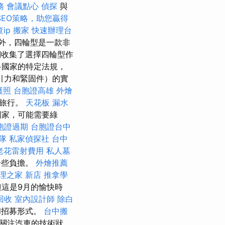
務
會議點心
偵探
與
SEO策略，助您贏得
查ip
搬家
快速辦理台
外，四輪型是一款非
們收集了選擇四輪型作
多國家的特定法規，
引力和緊固件）的實
護照
台胞證高雄
外燴
的旅行。
天花板 漏水
國家，可能需要綠
胞證過期
台胞證台中
團隊
私家偵探社
台中
老花雷射費用
私人墓
一些負擔。
外燴推薦
理之家 新店
推拿學
但這是9月的愉快時
回收
室內設計師
除白
和招募形式。
台中搬
關注汽車的技術狀