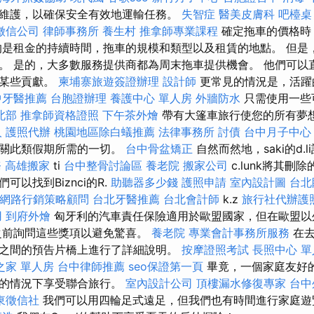
維護，以確保安全有效地運輸任務。
失智症
醫美皮膚科
吧檯桌
徵信公司
律師事務所
養生村
推拿師專業課程
確定拖車的價格時
的是租金的持續時間，拖車的規模和類型以及租賃的地點。 但是
。 是的，大多數服務提供商都為周末拖車提供機會。 他們可以
於某些貢獻。
柬埔寨旅遊簽證辦理
設計師
更常見的情況是，活躍
中牙醫推薦
台胞證辦理
養護中心 單人房
外牆防水
只需使用一些
北部
推拿師資格證照
下午茶外燴
帶有大篷車旅行使您的所有夢
人
護照代辦
桃園地區除白蟻推薦
法律事務所
討債
台中月子中心
有關此類假期所需的一切。
台中骨盆矯正
自然而然地，saki的d.l
務
高雄搬家
ti
台中整骨討論區
養老院
搬家公司
c.lunk將其刪
以找到Biznci的R.
助聽器多少錢
護照申請
室內設計圖
台北
網路行銷策略顧問
台北牙醫推薦
台北會計師
k.z
旅行社代辦護
用
到府外燴
匈牙利的汽車責任保險適用於歐盟國家，但在歐盟以
之前詢問這些獎項以避免驚喜。
養老院
專業會計事務所服務
在去
之間的預告片橋上進行了詳細說明。
按摩證照考試
長照中心 單
之家 單人房
台中律師推薦
seo保證第一頁
畢竟，一個家庭友好
協的情況下享受聯合旅行。
室內設計公司
頂樓漏水修復專家
台中
東徵信社
我們可以用四輪足式遠足，但我們也有時間進行家庭