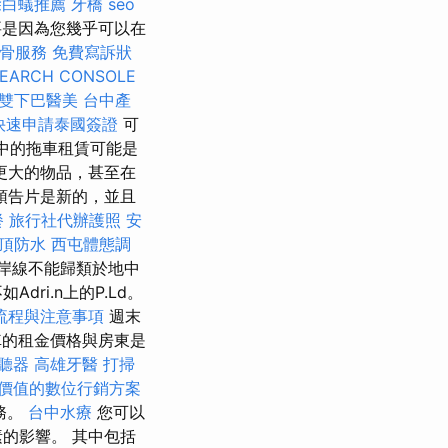
除白蟻推薦
牙橋
seo
要是因為您幾乎可以在
骨服務
免費寫訴狀
SEARCH CONSOLE
雙下巴醫美
台中產
快速申請泰國簽證
可
R中的拖車租賃可能是
更大的物品，甚至在
預告片是新的，並且
餐
旅行社代辦護照
安
頂防水
西屯體態調
岸線不能歸類於地中
ri.n上的P.Ld。
流程與注意事項
週末
的租金價格與房東是
聽器
高雄牙醫
打掃
價值的數位行銷方案
務。
台中水療
您可以
的影響。 其中包括