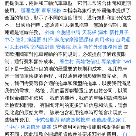
們提供單，兩軸和三軸汽車車型，它們非常適合休閒和定期
使用。
護理之家
家事服務
本指南為旅行的外國拖車提供了
全面的幫助，顯示了不同的速度限制，通行規則和劃分的成
本。 出國旅行時，您通常可以拖曳拖車，無論是假期，搬
運還是運輸任務。
外燴
台胞證申請
天花板 漏水
新竹月子
中心
隆乳
換護照
打掃
腳底按摩證照課程
商用冰箱
台灣還
可以土葬嗎
室內設計圖
安養院 新店
新竹外燴服務推薦
隨
著歐洲國家對拖車運輸的不同規則，必須提前了解速度限
制，通行費和額外成本。
養生村
高雄徵信社
專業推拿
rwd
以下是一些流行目的地的最重要的規則和成本。 租用拖車
是一個簡單快捷的過程，可以通過幾個步驟輕鬆完成。 首
先，我們需要選擇合適的拖車和類型的拖車，以便我們滿足
我們的需求。 然後，我們需要聯繫選定的租賃公司，以調
和租金細節和價格。 我們的機器，我們的車輛和設備都經
常檢查和開發。 有關匈牙利的更多詳細信息和法規，請參
見此處的原始文章。 該表包含租用拖車時可能會出現的一
些額外費用。
卡式台胞證
頭痛放鬆按摩
產後護理之家 月
子中心
桃園植牙
抓姦
這些費用可能會根據服務提供商而有
所不同，因此請務必閱讀租賃條件並要求額外的費用。
自