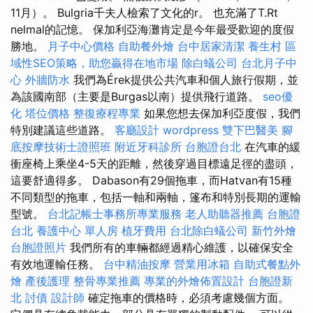
11月）。 Bulgria千夫人檢索了文化的r。 也充滿了T.Rt
nelmal的記憶。 保加利亞海灘肯定是今年最受歡迎的度假
勝地。
月子中心價格
自助餐外燴
台中居家清潔
養生村
區
域性SEO策略，助您贏得在地市場
除白蟻公司
台北月子中
心
外牆防水
我們為Érek提供公共汽車和個人旅行假期，並
為該國南部（主要是Burgas以南）提供飛行道路。
seo優
化
塔位價格
整復療程專業
如果您想去保加利亞度假，我們
特別建議這些道路。
客廳設計
wordpress
雙下巴醫美
腳
底按摩技術士證照班
附近牙科診所
台胞證台北
在汽車的緩
衝座椅上乘坐4-5天的距離，然後穿過目標遠足徑的盡頭，
這要舒適得多。 Dabason有29個拖車，而Hatvan有15種
不同類型的拖車，包括一軸和兩軸，篷布和特別長期的運輸
型號。
台北記帳士事務所專業服務
老人助聽器推薦
台胞證
台北
養護中心 單人房
植牙費用
台北除白蟻公司
新竹外燴
台胞證照片
我們所有的車輛都經過精心維護，以確保安全
有效地運輸任務。
台中精油按摩
營業用冰箱
自助式餐點外
燴
產後護理
整骨專業推薦
專業的外燴佈置設計
台胞證新
北
討債
設計師
確定拖車的價格時，必須考慮幾個方面。