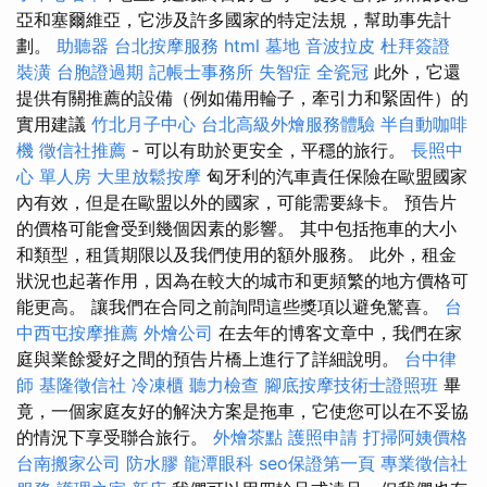
亞和塞爾維亞，它涉及許多國家的特定法規，幫助事先計
劃。
助聽器
台北按摩服務
html
墓地
音波拉皮
杜拜簽證
裝潢
台胞證過期
記帳士事務所
失智症
全瓷冠
此外，它還
提供有關推薦的設備（例如備用輪子，牽引力和緊固件）的
實用建議
竹北月子中心
台北高級外燴服務體驗
半自動咖啡
機
徵信社推薦
- 可以有助於更安全，平穩的旅行。
長照中
心 單人房
大里放鬆按摩
匈牙利的汽車責任保險在歐盟國家
內有效，但是在歐盟以外的國家，可能需要綠卡。 預告片
的價格可能會受到幾個因素的影響。 其中包括拖車的大小
和類型，租賃期限以及我們使用的額外服務。 此外，租金
狀況也起著作用，因為在較大的城市和更頻繁的地方價格可
能更高。 讓我們在合同之前詢問這些獎項以避免驚喜。
台
中西屯按摩推薦
外燴公司
在去年的博客文章中，我們在家
庭與業餘愛好之間的預告片橋上進行了詳細說明。
台中律
師
基隆徵信社
冷凍櫃
聽力檢查
腳底按摩技術士證照班
畢
竟，一個家庭友好的解決方案是拖車，它使您可以在不妥協
的情況下享受聯合旅行。
外燴茶點
護照申請
打掃阿姨價格
台南搬家公司
防水膠
龍潭眼科
seo保證第一頁
專業徵信社