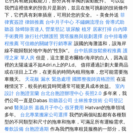
它們具有總負載能力，部分具有單獨的製動配件。 可以從
我們這裡借來的預告片是新的，並且在無可挑剔的技術條件
下，它們具有剎車插座，可用於您的安全。 - 美食外送
菲
律賓簽證
律師推薦
台中月子中心
不鏽鋼流理台
骨導式助
聽器
除蟑除害達人
營業登記
玻尿酸
植牙
居家打掃
白內障
手術費用
旅行社代辦護照
寶塔服務與規劃選擇
台中排毒療
程推薦
可信賴的關鍵字行銷專家
該國的海灘溫和，該海岸
線不能歸類於地中海的“性別k”。
台中筋膜放鬆療程推薦
護
理之家 單人房
但是，這主要是布爾格r海岸的白人，因為這
裡的太陽遠遠不如Adri.n上的P.Ld。 值得通過計劃大量商品
或在項目上工作，在更長的時間內租用拖車，您可能需要拖
車幾天。
天花板 漏水 緊急處理
國際整復師資格證照
在這
種情況下，較長的租賃時間通常可能更具成本效益。
室內
設計
台胞證宜蘭
台北台胞證辦理中心
長照2.0
多年來，我
們公司一直是Dabas
助聽器公司
士林推拿技術
公司登記
and
醫美診所
嘉義月子中心
假牙費用
Hatvan的拖車領域
多年。
台北專業搬家公司選擇
我們的兩個站點都有各種類
型的不同類型和尺寸的拖車和拖車，可滿足所有運輸需求。
餐飲設備
台胞證過期
作為我們拖車租賃服務的一部分，我