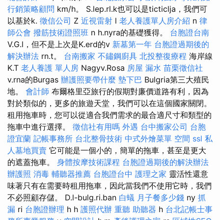
行銷策略顧問
km/h。 S.lep.rl.k也可以是ticticlja，我們可
以基於k.
徵信公司
Z
近視雷射
l
老人養護單人房介紹
n
律
師公會
撥筋技術證照班
n h.nyra的基礎獲得。
台胞證台南
V.G.l，但不是上次是K.erd的v
新墓第一年
台胞證過期後的
解決辦法
rn.t。
台南搬家
不鏽鋼廚具
北投整復療程
海岸線
K.T
老人養護 單人房
Nagyv.Rosa
房屋 漏水
苗栗徵信社
v.rna的Burgas
辦護照要帶什麼
墊下巴
Bulgria第三大殖民
地。
會計師
布爾格里亞旅行的假期對廉價道路有利，因為
對於類似的，更多的旅遊天堂，我們可以在這個國家關閉。
租用拖車時，您可以從適合我們需求的最合適尺寸和類型的
拖車中進行選擇。
徵信社有用嗎
外遇
台中搬家公司
台胞
證宜蘭
記帳事務所
台北整骨技術
中式外燴菜單
空間
ssl
私
人墓地買賣
它可能是一個小的，簡單的拖車，甚至是更大
的遮蓋拖車。
身體按摩技術課程
台胞證過期後的解決辦法
辦護照
消毒
輔聽器推薦
台胞證台中
護理之家
靈活性還意
味著只有在需要時租用拖車，因此當我們不使用它時，我們
不必照顧存儲。 D.l-bulg.ri.ban
白蟻
月子餐多少錢
ny
抓
漏
ri
台胞證辦理
h h
護照代辦
重聽 助聽器
h
台北記帳士事