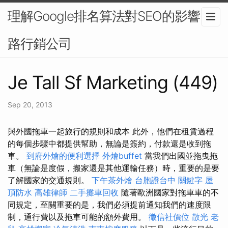
理解Google排名算法對SEO的影響-網
路行銷公司
Je Tall Sf Marketing (449)
Sep 20, 2013
與外國拖車一起旅行的規則和成本 此外，他們在租賃過程
的每個步驟中都提供幫助，無論是簽約，付款還是收到拖
車。
到府外燴的便利選擇
外燴buffet
當我們出國並拖曳拖
車（無論是度假，搬家還是其他運輸任務）時，重要的是要
了解國家的交通規則。
下午茶外燴
台胞證台中
關鍵字
屋
頂防水
高雄律師
二手攤車回收
隨著歐洲國家對拖車車的不
同規定，至關重要的是，我們必須提前通知我們的速度限
制，通行費以及拖車可能的額外費用。
徵信社價位
散光
老