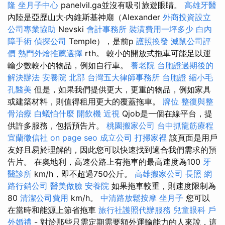
隆
坐月子中心
panelvil.ga並沒有吸引旅遊眼睛。
高雄牙醫
內陸是亞歷山大·內維斯基神廟（Alexander
外商投資設立
公司專業協助
Nevski
會計事務所
裝潢費用一坪多少
白內
障手術
偵探公司
Temple），是前p
護照換發
滅鼠公司評
價
熱門外燴推薦選擇
rth。 較小的開放式拖車可能足以運
輸少數較小的物品，例如自行車。
養老院
台胞證過期後的
解決辦法
安養院 北部
台灣五大律師事務所
台胞證
縮小毛
孔醫美
但是，如果我們提供更大，更重的物品，例如家具
或建築材料，則值得租用更大的覆蓋拖車。
牌位
整復與整
骨治療
白蟻怕什麼
開飲機
近視
Qjob是一個在線平台，提
供許多服務，包括預告片。
桃園搬家公司
台中抓龍筋療程
宜蘭徵信社
on page seo
成立公司
打掃家裡
該頁面是用戶
友好且易於理解的，因此您可以快速找到適合我們需求的預
告片。 在奧地利，高速公路上有拖車的最高速度為100
牙
醫診所
km/h，即不超過750公斤。
高雄搬家公司
長照
網
路行銷公司
醫美做臉
安養院
如果拖車較重，則速度限制為
80
清潔公司費用
km/h。
中清路放鬆按摩
坐月子
您可以
在當時和能源上節省拖車
旅行社護照代辦服務
兒童眼科
戶
外婚禮
- 對於那些只需定期需要額外運輸能力的人來說，這