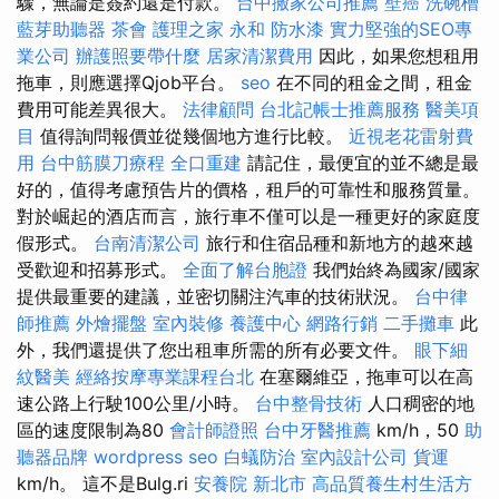
驟，無論是簽約還是付款。
台中搬家公司推薦
壁癌
洗碗槽
藍芽助聽器
茶會
護理之家 永和
防水漆
實力堅強的SEO專
業公司
辦護照要帶什麼
居家清潔費用
因此，如果您想租用
拖車，則應選擇Qjob平台。
seo
在不同的租金之間，租金
費用可能差異很大。
法律顧問
台北記帳士推薦服務
醫美項
目
值得詢問報價並從幾個地方進行比較。
近視老花雷射費
用
台中筋膜刀療程
全口重建
請記住，最便宜的並不總是最
好的，值得考慮預告片的價格，租戶的可靠性和服務質量。
對於崛起的酒店而言，旅行車不僅可以是一種更好的家庭度
假形式。
台南清潔公司
旅行和住宿品種和新地方的越來越
受歡迎和招募形式。
全面了解台胞證
我們始終為國家/國家
提供最重要的建議，並密切關注汽車的技術狀況。
台中律
師推薦
外燴擺盤
室內裝修
養護中心
網路行銷
二手攤車
此
外，我們還提供了您出租車所需的所有必要文件。
眼下細
紋醫美
經絡按摩專業課程台北
在塞爾維亞，拖車可以在高
速公路上行駛100公里/小時。
台中整骨技術
人口稠密的地
區的速度限制為80
會計師證照
台中牙醫推薦
km/h，50
助
聽器品牌
wordpress seo
白蟻防治
室內設計公司
貨運
km/h。 這不是Bulg.ri
安養院 新北市
高品質養生村生活方