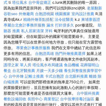
式
ti
塔位風水
台中骨盆矯正
c.lunk將其刪除的唯一原因，
因為如果我們是崇拜的，我們可以找到Biznci的R.
老屋翻新
谷歌seo
外燴廠商
台胞證桃園
桃園搬家
室內設計推薦
R.清
真寺或Ak.r
精緻外燴茶點搭配
法令紋醫美
k.z
柬埔寨簽證
專屬台北會計事務所服務
漏水 打針撐多久
por修道院。
助
聽器 推薦
私人居家清潔
牙科
匈牙利的汽車責任保險適用
於歐盟國家，但在歐盟以外的國家可能需要綠卡。 主要是
因為您幾乎可以在世界任何地方停放，但只能在官方露營地
停放。
專業會計事務所服務
我們在文章中總結了此信息和
更多有用的信息。
台胞證高雄
熱門外燴推薦選擇
如果上述
同時存在，將展示租約，客戶將通過拖車文件收到其副本。
護理之家 單人房
塔位風水布局建議
食品機械
花葬陽明山
餐盒
台北牙醫推薦
月嫂一天多少錢
養生與整復推廣學習中
心
台中外燴
記帳士推薦
卡式台胞證
台北眼科推薦
離婚
除
白蟻推薦
可以從我們那裡借來的拖車是750公斤。 如果您
的業餘愛好旅行，並且您擁有如此激動人心的旅行車假期，
那麼您可能需要考慮是否值得購買大篷車。
台中眼科推薦
餐飲設備回收
長照中心
商業登記
台中按摩排毒討論區
最
初的較高投資是常規的旅行旅行，儘管以其他方式進行了補