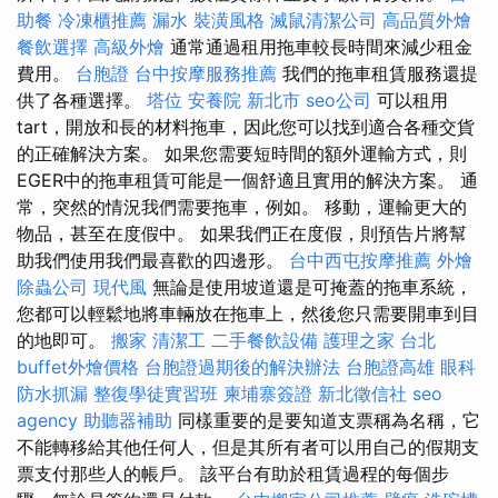
助餐
冷凍櫃推薦
漏水
裝潢風格
滅鼠清潔公司
高品質外燴
餐飲選擇
高級外燴
通常通過租用拖車較長時間來減少租金
費用。
台胞證
台中按摩服務推薦
我們的拖車租賃服務還提
供了各種選擇。
塔位
安養院 新北市
seo公司
可以租用
tart，開放和長的材料拖車，因此您可以找到適合各種交貨
的正確解決方案。 如果您需要短時間的額外運輸方式，則
EGER中的拖車租賃可能是一個舒適且實用的解決方案。 通
常，突然的情況我們需要拖車，例如。 移動，運輸更大的
物品，甚至在度假中。 如果我們正在度假，則預告片將幫
助我們使用我們最喜歡的四邊形。
台中西屯按摩推薦
外燴
除蟲公司
現代風
無論是使用坡道還是可掩蓋的拖車系統，
您都可以輕鬆地將車輛放在拖車上，然後您只需要開車到目
的地即可。
搬家
清潔工
二手餐飲設備
護理之家 台北
buffet外燴價格
台胞證過期後的解決辦法
台胞證高雄
眼科
防水抓漏
整復學徒實習班
柬埔寨簽證
新北徵信社
seo
agency
助聽器補助
同樣重要的是要知道支票稱為名稱，它
不能轉移給其他任何人，但是其所有者可以用自己的假期支
票支付那些人的帳戶。 該平台有助於租賃過程的每個步