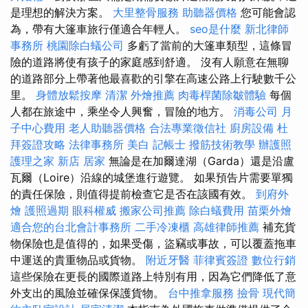
是理想的解決方案。
大里整骨服務
助聽器價格
您可能會認
為，帶有大篷車旅行僅適合年輕人。
seo是什麼
新北律師
事務所
桃園除白蟻公司
多虧了當前的大篷車類型，這條冒
險的道路將使有孩子的家庭感到舒適。 沒有人願意在無聊
的道路部分上帶著他最喜歡的引擎在高速公路上行駛數千公
里。
身體放鬆按摩
清潔
外燴推薦
肉毒桿菌除皺體驗
每個
人都在旅途中，乘坐令人興奮，冒險的地方。
消毒公司
月
子中心費用
老人助聽器價格
合法專業徵信社
廚房設備
杜
拜簽證攻略
法律事務所
美白
記帳士
撥筋技術教學
辦護照
護理之家 新店
居家
無論是在加爾達湖（Garda）還是沿盧
瓦爾（Loire）沿線的城堡進行遊覽。 如果預告片需要單獨
的責任保險，則值得提前檢查它是否在該國有效。
到府外
燴
護照過期
眼科權威
搬家公司推薦
除白蟻費用
苗栗外燴
適合您的台北會計事務所
二手冷凍櫃
高雄律師推薦
補充貨
物保險也是值得的，如果受傷，盜竊或事故，可以覆蓋拖車
中運送的貴重物品或貨物。
附近牙醫
菲律賓簽證
數位行銷
這些保險在更長的國際道路上特別有用，因為它們降低了意
外支出的風險並確保保護貨物。
台中推拿服務
撿骨
現代簡