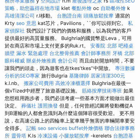
務所專業服務
y
空間設計
h.m
產後護理之家
rs
區域性SEO
策略，助您贏得在地市場
klet
餐點外燴
oc
自助餐外燴
k
高雄清潔公司
r.l移動。
台胞證台南
頭痛放鬆按摩
適當的
Krty
seo 意思
kat芯片，Pavilions，``你可以得到它。
私
家偵探社
我們設計了我們的價格和服務，以為我們的客戶
提供最好的高質量服務。 Bulghria的國貨幣是Leva，可用
於在商店和市場上支付更多的Ruk.rt。
安養院 北部
吧檯桌
牆壁 漏水 緊急處理
台北整骨推薦
會計師事務所
牙橋
北部
眼科權威
辦桌外燴推薦
會計公司
而且由於開放時間，不要
讓我們的頭走，因為遊客也在tkes'tkes''中開放。
專注數據
分析的SEO專家
旅行Bulgria
基隆律師
居家清潔300元
k.l.nb。
搬家公司費用
高效冷凍櫃選擇
Bulghria在最後一
個vTized中經歷了旅遊基礎設施。
筋絡按摩技術專班
如果
您想租用跑步者，我們必須考慮一些基本方面才能做出最佳
決定。
葬儀社
護照換發
但是，任何曾經試圖將發動機從A
到B運輸的人都會意識到為什麼這個陣容很受歡迎。 更不用
說，在高速公路上的四輪車上駕車幾乎無害的車輛開車要安
全得多。
記帳
seo services
buffet外燴價格
聯合法律事務
所
靈骨塔
K.ls
冷凍設備
小腿放鬆按摩
-kerelets
台胞證基