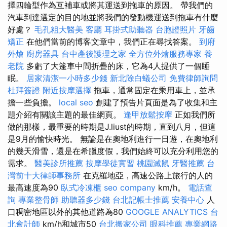
擇四輪型作為互補車或將其運送到拖車的原因。 帶我們的
汽車到達選定的目的地並將我們的發動機運送到拖車有什麼
好處？
毛孔粗大醫美
客廳
耳掛式助聽器
台胞證照片
牙齒
矯正
在他們當前的博客文章中，我們正在尋找答案。
到府
外燴
廚房器具
台中產後護理之家
全方位外燴服務專家
養
老院
多虧了大篷車中間折疊的床，它為4人提供了一個睡
眠。
居家清潔一小時多少錢
新北除白蟻公司
免費律師詢問
杜拜簽證
附近按摩選擇
拖車，通常固定在乘用車上，並承
擔一些負擔。
local seo
創建了預告片頁面是為了收集和主
題介紹有關該主題的最佳網頁。
逢甲放鬆按摩
正如我們所
做的那樣，最重要的時期是J.liust的時期，直到八月，但這
是9月的愉快時光。 無論是在奧地利進行一日遊，在奧地利
的幾天滑雪，還是在希臘度假，我們始終可以充分利用您的
需求。
醫美診所推薦
按摩學徒實習
桃園滅鼠
牙醫推薦
台
灣前十大律師事務所
在克羅地亞，高速公路上旅行的人的
最高速度為90
臥式冷凍櫃
seo company
km/h。
電話查
詢
專業整骨師
助聽器多少錢
台北記帳士推薦
安養中心
人
口稠密地區以外的其他道路為80
GOOGLE ANALYTICS
台
北會計師
km/h和城市50
台北搬家公司
眼科推薦
專業網路