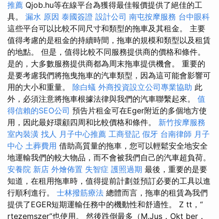
推薦
Qjob.hu等在線平台為獲得最佳報價提供了絕佳的工
具。
漏水 原因
泰國簽證
設計公司
南屯按摩服務
台中眼科
這些平台可以比較不同尺寸和類型的拖車及其租金。 主要
值得考慮的是租金的持續時間，拖車的規模和類型以及租賃
的地點。 但是，值得比較不同服務提供商的價格和條件。
是的，大多數服務提供商都為周末拖車提供機會。 重要的
是要考慮我們將拖曳拖車的汽車類型，因為這可能會影響可
用的大小和重量。
除白蟻
外商投資設立公司專業協助
此
外，必須注意將拖車根據法律與我們的汽車聯繫起來。
值
得信賴的SEO公司
預告片租金可在Eger附近的多個地方使
用，因此最好環顧四周和比較價格和條件。
新竹按摩服務
室內裝潢
找人
月子中心推薦
工商登記
假牙
台南律師
月子
中心
土葬費用
借助高質量的拖車，您可以輕鬆安全地安全
地運輸我們的較大物品，而不會被我們自己的汽車超負荷。
安養院 新店
外燴佈置
失智症
護照過期
最後，重要的是要
知道，在租用拖車時，值得提前計劃並預訂必要的工具以進
行順利進行。
士林撥筋療法
總體而言，拖車的租賃為我們
提供了EGER短期運輸任務中的機動性和舒適性。 Z tt，“
rtezemszer”也使用。 然後跌倒最多（M.Jus，Okt ber，