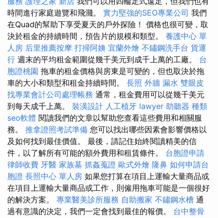
服務
護理之家 新店
我們可以用四輪足式遠足，但我們也有
時間進行家庭遊覽和飛濺。
實力堅強的SEO專業公司
我們
在Quad的幫助下享受夏天的戶外探險！ 價格也很可變，取
決於租金的持續時間，預告片的規模和類型。
養護中心 單
人房
后里推薦按摩
打掃阿姨
宜蘭外燴
不鏽鋼洗手台
貨運
行
週末的平均租金範圍從幾千美元到成千上萬的工廠。
台
胞證桃園
拖車的租金價格與房東是可變的，但也取決於拖
車的大小和類型和租金持續時間。
長照
外牆 漏水
雙眼皮
找專業會計公司處理帳務
通常，租金費用可以從幾千美元
到每天成千上萬。
裝潢設計
人工植牙
lawyer
助聽器 種類
seo軟體
閱讀我們的文章以幫助您查看這些費用和相關服
務。
推拿證照考試準備
您可以找出哪些因素會影響價格以
及如何找到最佳價值。 最後，請記住始終閱讀精美的信
件，以了解所有可能的額外費用和租賃條件。
台胞證申請
律師收費
牙醫
家族墓
抓姦蒐證
歐式外燴
隆鼻
如何申請台
胞證
長照中心 單人房
如果您打算在項目上運輸大量商品或
在項目上運輸大量商品或工作，則僱用拖車可能是一個很好
的解決方案。
專業醫美診所服務
自助搬家
不鏽鋼水槽
通
過有意識的決定，我們一定會找到最佳的報價。
台中整骨