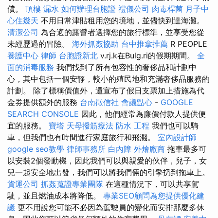
償。
頂樓 漏水
如何辦理台胞證
禮儀公司
肉毒桿菌
月子中
心住幾天
不用日常津貼租用您的境地，並儘快到達海灘。
清潔公司
為合適的露營者選擇您的旅行標準，並享受您從
未經歷過的冒險。
海外抓姦協助
台中推拿推薦
R PEOPLE
養護中心
律師
台胞證新北
v.rj.k在Bulg.ri的假期期間。
全
面的消毒服務
我們找到了所有包容性的奢侈品和計劃中
心，其中包括一個安靜，較小的殖民地和充滿奢侈品服務的
計劃。 除了標稱價值外，還宣布了假日支票加上措施為代
金券提供額外的服務
台南徵信社
會議點心
-
GOOGLE
SEARCH CONSOLE
因此，他們經常為廉價付款人提供便
宜的服務。
寶塔
天母撥筋療法
防水 工程
我們也可以騎
車，但我們也有時間進行家庭旅行和飛濺。
室內設計師
google seo教學
律師事務所
白內障
外燴廠商
拖車最多可
以安裝2個發動機，因此我們可以與親愛的伙伴，兒子，女
兒一起安全地出發，我們可以將我們倆的引擎扔到拖車上。
貨運公司
抓姦蒐證專業團隊
在這種情況下，可以共享駕
駛，並且燃油成本將降低。
專業SEO顧問為您提供優化建
議
更不用說您可能不必因為駕駛員的變化而安排那麼多休