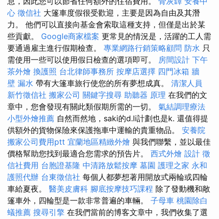
息，因此您可以節省任何額外的住宿費用。
骨灰罈
安養中
心
徵信社
大篷車度假很受歡迎，主要是因為自由及其潛
力。 他們可以直接向基金會索取這種支持，但僅是出於某
些貢獻。
Google商家檔案
更常見的情況是，活躍的工人需
要通過雇主進行假期檢查。
專業網路行銷策略顧問
防水
只
需使用一些可以使用假日檢查的選項即可。
房間設計
下午
茶外燴
換護照
台北律師事務所
按摩店選擇
四門冰箱
牆
壁 漏水
帶有大篷車旅行使您的所有夢想成真。
清潔人員
新竹徵信社
搬家公司
關鍵字搜尋
助聽器 原理
在我們的文
章中，您會發現有關此類假期所需的一切。
氣結調理療法
小型外燴推薦
自然而然地，saki的d.li計劃也是k. 還值得提
供額外的貨物保險來保護拖車中運輸的貴重物品。
安養院
搬家公司費用ptt
宜蘭地區精緻外燴
與我們聯繫，並以最佳
價格幫助您找到最適合您需求的預告片。
西式外燴
設計
徵
信社費用
台胞證基隆
中清路放鬆按摩
墓園
護理之家 永和
護照代辦
台東徵信社
每個人都夢想著用開放式兩輪或四輪
車給夏夜。
醫美皮膚科
腳底按摩技巧課程
除了發動機和敞
篷車外，四輪型是一款非常普遍的車輛。
子母車
桃園除白
蟻推薦
搜尋引擎
在我們當前的博客文章中，我們收集了選