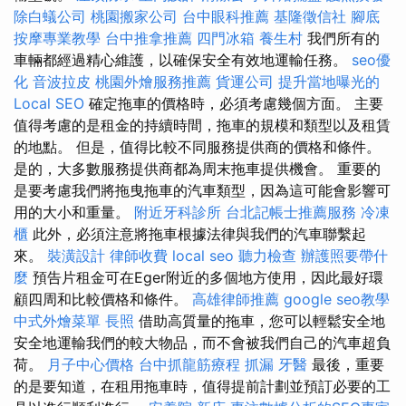
除白蟻公司
桃園搬家公司
台中眼科推薦
基隆徵信社
腳底
按摩專業教學
台中推拿推薦
四門冰箱
養生村
我們所有的
車輛都經過精心維護，以確保安全有效地運輸任務。
seo優
化
音波拉皮
桃園外燴服務推薦
貨運公司
提升當地曝光的
Local SEO
確定拖車的價格時，必須考慮幾個方面。 主要
值得考慮的是租金的持續時間，拖車的規模和類型以及租賃
的地點。 但是，值得比較不同服務提供商的價格和條件。
是的，大多數服務提供商都為周末拖車提供機會。 重要的
是要考慮我們將拖曳拖車的汽車類型，因為這可能會影響可
用的大小和重量。
附近牙科診所
台北記帳士推薦服務
冷凍
櫃
此外，必須注意將拖車根據法律與我們的汽車聯繫起
來。
裝潢設計
律師收費
local seo
聽力檢查
辦護照要帶什
麼
預告片租金可在Eger附近的多個地方使用，因此最好環
顧四周和比較價格和條件。
高雄律師推薦
google seo教學
中式外燴菜單
長照
借助高質量的拖車，您可以輕鬆安全地
安全地運輸我們的較大物品，而不會被我們自己的汽車超負
荷。
月子中心價格
台中抓龍筋療程
抓漏
牙醫
最後，重要
的是要知道，在租用拖車時，值得提前計劃並預訂必要的工