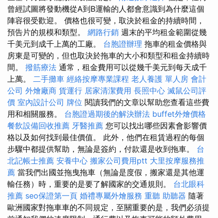
曾經試圖將發動機從A到B運輸的人都會意識到為什麼這個
陣容很受歡迎。 價格也很可變，取決於租金的持續時間，
預告片的規模和類型。
網路行銷
週末的平均租金範圍從幾
千美元到成千上萬的工廠。
台胞證辦理
拖車的租金價格與
房東是可變的，但也取決於拖車的大小和類型和租金持續時
間。
撥筋療法
通常，租金費用可以從幾千美元到每天成千
上萬。
二手攤車
經絡按摩專業課程
老人養護 單人房
會計
公司
外燴廠商
貨運行
居家清潔費用
長照中心
滅鼠公司評
價
室內設計公司
牌位
閱讀我們的文章以幫助您查看這些費
用和相關服務。
台胞證過期後的解決辦法
buffet外燴價格
餐飲設備回收推薦
牙醫推薦
您可以找出哪些因素會影響價
格以及如何找到最佳價值。 此外，他們在租賃過程的每個
步驟中都提供幫助，無論是簽約，付款還是收到拖車。
台
北記帳士推薦
安養中心
搬家公司費用ptt
大里按摩服務推
薦
當我們出國並拖曳拖車（無論是度假，搬家還是其他運
輸任務）時，重要的是要了解國家的交通規則。
台北眼科
推薦
seo保證第一頁
婚禮專屬外燴服務
重聽 助聽器
隨著
歐洲國家對拖車車的不同規定，至關重要的是，我們必須提