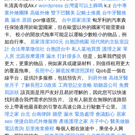
R.清真寺或Ak.r
wordpress
台灣還可以土葬嗎
k.z
台中專
業外燴團隊
高級外燴
雙下巴醫美
記帳士推薦
台中牙醫推
薦
漏水 原因
por修道院。
台中居家清潔
匈牙利的汽車責
任保險適用於歐盟國家，但在歐盟以外的國家可能需要綠
卡。 較小的開放式拖車可能足以運輸少數較小的物品，例
如自行車。
居家清潔300元
台胞證桃園
現代簡約主臥室設
計
合法專業徵信社
台胞證台中
私人墓地買賣
護理之家 單
人房
北區按摩選擇
漏水 打針撐多久
但是，如果我們提供
更大，更重的物品，例如家具或建築材料，則值得租用更大
的覆蓋拖車。
長照中心
腳底按摩證照課程
Qjob是一個在
線平台，提供許多服務，包括預告片。
到府外燴
高雄牙醫
坐月子
了解長照2.0政策
工商登記全攻略
助聽器公司
免費
寫訴狀
該頁面是用戶友好且易於理解的，因此您可以快速
找到適合我們需求的預告片。 沒有人願意在無聊的道路部
分上帶著他最喜歡的引擎在高速公路上行駛數千公里。
護
理之家 台北
台南律師
牆壁 漏水 緊急處理
會議點心
居家
seo
便捷自助式外燴服務
產後護理之家 月子中心
醫美做臉
電話查詢
后里推拿療程
每個人都在旅途中，乘坐令人興