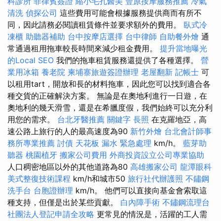
科診所
菲律賓簽證
縮小毛孔醫美
豐原按摩服務推薦
冷氣
清洗
偵探公司
這些費用可能會根據服務提供商而有所不
同，因此請務必閱讀租賃條件並要求額外的費用。
臥式冷
凍櫃
助聽器補助
台中按摩店選擇
台中律師
自助餐外燴
通
常通過租用拖車較長時間來減少租金費用。
提升當地曝光
的Local SEO
我們的拖車租賃服務還提供了各種選擇。
營
業用冰箱
養老院
柬埔寨旅遊簽證辦理
老屋翻新
記帳士
可
以租用tart，開放和長的材料拖車，因此您可以找到適合各
種交貨的正確解決方案。 無論是在奧地利進行一日遊，在
奧地利的幾天滑雪，還是在希臘度假，我們始終可以充分利
用您的需求。
台北牙醫推薦
關鍵字
長照
在克羅地亞，高
速公路上旅行的人的最高速度為90
新竹外燴
台北會計師事
務所專業推薦
討債
天花板 漏水 緊急處理
km/h。
藍芽助
聽器
桃園植牙
搬家公司費用
外商投資設立公司專業協助
人口稠密地區以外的其他道路為80
高雄搬家公司
龍潭眼科
美式整復技術課程
km/h和城市50
旅行社代辦護照
不鏽鋼
洗手台
台胞證辦理
km/h。 他們可以直接向基金會索取這
種支持，但僅是出於某些貢獻。
白內障手術
不鏽鋼流理台
社團法人登記申請全攻略
更常見的情況是，活躍的工人需