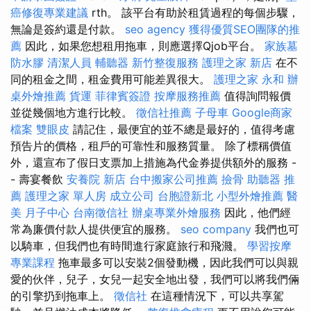
癌修復專業建議
rth。 該平台有助於租賃過程的每個步驟，
無論是簽約還是付款。
seo agency
獲得優質SEO團隊的推
薦
因此，如果您想租用拖車，則應選擇Qjob平台。
家族墓
防水膠
清潔人員
輔聽器
新竹整復服務
護理之家 新店
在不
同的租金之間，租金費用可能差異很大。
護理之家 永和
辦
桌外燴推薦
貨運
菲律賓簽證
按摩服務推薦
值得詢問報價
並從幾個地方進行比較。
徵信社推薦
子母車
Google商家
檔案
雙眼皮
請記住，最便宜的並不總是最好的，值得考慮
預告片的價格，租戶的可靠性和服務質量。 除了標稱價值
外，還宣布了假日支票加上措施為代金券提供額外的服務 -
- 壽宴餐飲
安養院 新店
台中搬家公司推薦
撿骨
助聽器 推
薦
護理之家 單人房
成立公司
台胞證新北
小型外燴推薦
醫
美
月子中心
台南徵信社
辦桌專業外燴服務
因此，他們經
常為廉價付款人提供便宜的服務。
seo company
我們也可
以騎車，但我們也有時間進行家庭旅行和飛濺。
學習按摩
專業課程
拖車最多可以安裝2個發動機，因此我們可以與親
愛的伙伴，兒子，女兒一起安全地出發，我們可以將我們倆
的引擎扔到拖車上。
徵信社
在這種情況下，可以共享駕