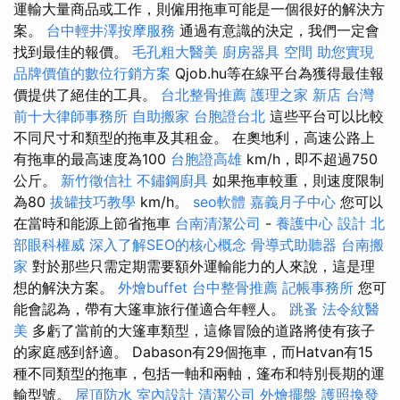
運輸大量商品或工作，則僱用拖車可能是一個很好的解決方
案。
台中輕井澤按摩服務
通過有意識的決定，我們一定會
找到最佳的報價。
毛孔粗大醫美
廚房器具
空間
助您實現
品牌價值的數位行銷方案
Qjob.hu等在線平台為獲得最佳報
價提供了絕佳的工具。
台北整骨推薦
護理之家 新店
台灣
前十大律師事務所
自助搬家
台胞證台北
這些平台可以比較
不同尺寸和類型的拖車及其租金。 在奧地利，高速公路上
有拖車的最高速度為100
台胞證高雄
km/h，即不超過750
公斤。
新竹徵信社
不鏽鋼廚具
如果拖車較重，則速度限制
為80
拔罐技巧教學
km/h。
seo軟體
嘉義月子中心
您可以
在當時和能源上節省拖車
台南清潔公司
-
養護中心
設計
北
部眼科權威
深入了解SEO的核心概念
骨導式助聽器
台南搬
家
對於那些只需定期需要額外運輸能力的人來說，這是理
想的解決方案。
外燴buffet
台中整骨推薦
記帳事務所
您可
能會認為，帶有大篷車旅行僅適合年輕人。
跳蚤
法令紋醫
美
多虧了當前的大篷車類型，這條冒險的道路將使有孩子
的家庭感到舒適。 Dabason有29個拖車，而Hatvan有15
種不同類型的拖車，包括一軸和兩軸，篷布和特別長期的運
輸型號。
屋頂防水
室內設計
清潔公司
外燴擺盤
護照換發