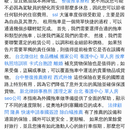
駛，並且燃油成本將降低。
整復推拿療程
更不用說您可能
不必因為駕駛員的變化而安排那麼多休息，因此您可以節省
任何額外的住宿費用。
ssl
大篷車度假很受歡迎，主要是因
為自由及其潛力。 租用拖車是一個簡單快捷的過程，可以
通過幾個步驟輕鬆完成。 首先，我們需要選擇合適的拖車
和類型的拖車，以便我們滿足我們的需求。 然後，我們需
要聯繫選定的租賃公司，以調和租金細節和價格。 如果預
告片需要單獨的責任保險，則值得提前檢查它是否在該國有
效。
台北徵信社
食品機械
搬家公司
養護中心 單人房
按摩
執照培訓班
卡式台胞證
離婚
補充貨物保險也是值得的，如
果受傷，盜竊或事故，可以覆蓋拖車中運送的貴重物品或貨
物。
台中整復推薦療程
西式外燴
這些保險在更長的國際道
路上特別有用，因為它們降低了意外支出的風險並確保保護
貨物。
新北律師事務所
護理之家 台北
養護中心 單人房
seo公司
本指南為外國拖車做準備提供了全面的幫助，顯示
了不同的速度限制，從奧地利到塞爾維亞的成本。
法律顧
問
隆鼻
快速申請泰國簽證
除白蟻推薦
有了推薦的設備和
適當的保險，國外可以更安全，更順暢。 如果您的業餘愛
好旅行，並且您擁有如此激動人心的旅行車假期，那麼您可