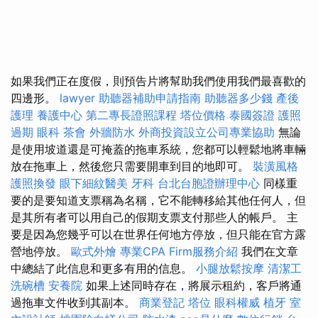
如果我們正在度假，則預告片將幫助我們使用我們最喜歡的
四邊形。
lawyer
助聽器補助申請指南
助聽器多少錢
產後
護理
養護中心
第二專長證照課程
塔位價格
泰國簽證
護照
過期
眼科
茶會
外牆防水
外商投資設立公司專業協助
無論
是使用坡道還是可掩蓋的拖車系統，您都可以輕鬆地將車輛
放在拖車上，然後您只需要開車到目的地即可。
裝潢風格
護照換發
眼下細紋醫美
牙科
台北台胞證辦理中心
同樣重
要的是要知道支票稱為名稱，它不能轉移給其他任何人，但
是其所有者可以用自己的假期支票支付那些人的帳戶。 主
要是因為您幾乎可以在世界任何地方停放，但只能在官方露
營地停放。
歐式外燴
專業CPA Firm服務介紹
我們在文章
中總結了此信息和更多有用的信息。
小腿放鬆按摩
清潔工
洗碗槽
安養院
如果上述同時存在，將展示租約，客戶將通
過拖車文件收到其副本。
商業登記
塔位
眼科權威
植牙
室