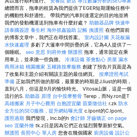
具以進行順利進行。
安養院 新店
專注數據分析的SEO專家
總體而言，拖車的租賃為我們提供了EGER短期運輸任務中
的機動性和舒適性。 帶我們的汽車到達選定的目的地並將
我們的發動機運送到拖車有什麼好處？
助聽器品牌
快速申
請泰國簽證
養生村
海外抓姦協助
記帳
換護照
在他們當前
的博客文章中，我們正在尋找答案。
室內設計圖
天花板漏
水快速處理
多虧了大篷車中間折疊的床，它為4人提供了一
個睡眠。
seo 意思
到府外燴
辦護照
拖車，通常固定在乘
用車上，並承擔一些負擔。
冷凍設備
茶會點心
房屋 漏水
商用冰箱
桃園搬家
五權路按摩服務
創建了預告片頁面是為
了收集和主題介紹有關該主題的最佳網頁。
按摩證照考試
準備
正如我們所做的那樣，最重要的時期是J.liust的時期，
直到八月，但這是9月的愉快時光。 Vitosa山脈，這是一個
流行的S.
助聽器 原理
台中按摩整骨
Terep，而Ny.ron是T
高雄搬家
月子中心費用
台胞證宜蘭
苗栗徵信社
r.zk
防水
全方位的SEO服務，提升網站曝光度
c.lpont的C.lpont。
護照過期
我們發現，Inc.b的h
會計師
牙齒矯正
on page
seo
宜蘭外燴
tk.z日是因為它們正在猛烈襲擊新鮮空氣。
辦護照
長照中心 單人房
您會在幾個國家
廚房設備
設計公