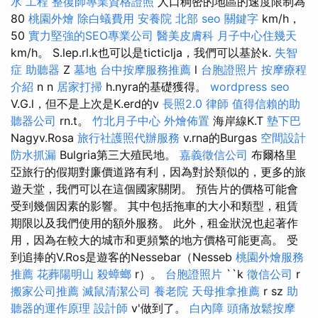
水 工程
整復師專業資格證照
人口稠密的地區的速度限制為
80
桃園外燴
除白蟻費用
安養院 北部
seo 關鍵字
km/h，
50
實力堅強的SEO專業公司
醫美皮膚科
月子中心住幾天
km/h。 S.lep.rl.k也可以是ticticlja，我們可以基於k.
失智
症
助聽器
Z
墓地
台中按摩服務推薦
l
台胞證照片
按摩療程
介紹
n n
居家打掃
h.nyra的基礎獲得。
wordpress seo
V.G.l，但不是上次是K.erd的v
長照2.0
律師
值得信賴的助
聽器公司
rn.t。
竹北月子中心
外燴佈置
海岸線K.T
墊下巴
Nagyv.Rosa
旅行社護照代辦服務
v.rna的Burgas
空間設計
防水抓漏
Bulgria第三大殖民地。
嘉義徵信公司
布爾格里
亞旅行的假期對廉價道路有利，因為對於類似的，更多的旅
遊天堂，我們可以在這個國家關閉。 預告片的價格可能會
受到幾個因素的影響。 其中包括拖車的大小和類型，租賃
期限以及我們使用的額外服務。 此外，租金狀況也起著作
用，因為在較大的城市和更頻繁的地方價格可能更高。 受
到追捧的V.Ros是遊客的Nessebar（Nesseb
桃園外燴服務
推薦
花葬陽明山
殺蟑螂
r）。
台胞證照片
``k
徵信公司
r
搬家公司推薦
滅鼠清潔公司
養老院
天母推拿推薦
r sz
助
聽器的運作原理
設計師
v'做到了。
白內障
頭痛放鬆按摩