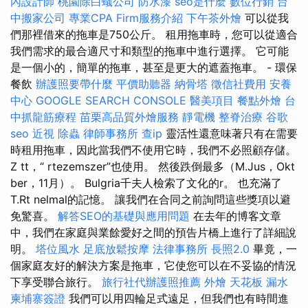
內設計師
桃園除白蟻公司
防水漆
seo是什麼
數位行銷
台
中搬家公司
專業CPA Firm服務介紹
下午茶外燴
可以從我
們那裡借來的拖車是750公斤。 租用拖車時，您可以從適合
我們需求的最合適尺寸和類型的拖車中進行選擇。 它可能
是一個小的，簡單的拖車，甚至是更大的遮蓋拖車。 - 環保
餐飲
辦護照要帶什麼
平價助聽器
納骨塔
徵信社費用
安養
中心
GOOGLE SEARCH CONSOLE
醫美項目
餐點外燴
台
中抓龍筋療程
苗栗高品質外燴服務
靜電機
整脊治療
谷歌
seo
近視
除蟲
律師事務所
查ip
靈活性還意味著只有在需要
時租用拖車，因此當我們不使用它時，我們不必照顧存儲。
Z tt，“ rtezemszer”也使用。 然後跌倒最多（M.Jus，Okt
ber，11月）。 Bulgria千夫人檢索了文化的r。 也充滿了
T.Rt nelmal的記憶。 讓我們在合同之前詢問這些獎項以避
免驚喜。
解答SEO的基礎與應用問題
在去年的博客文章
中，我們在家庭與業餘愛好之間的預告片橋上進行了詳細說
明。
塔位風水
足底放鬆按摩
法律事務所
長照2.0
畢竟，一
個家庭友好的解決方案是拖車，它使您可以在不妥協的情況
下享受聯合旅行。
旅行社代辦護照推薦
外燴
天花板 漏水
柬埔寨簽證
我們可以用四輪足式遠足，但我們也有時間進