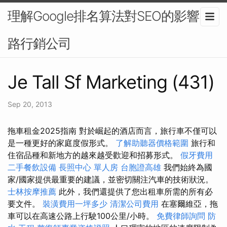
理解Google排名算法對SEO的影響-網
路行銷公司
Je Tall Sf Marketing (431)
Sep 20, 2013
拖車租金2025指南 對於崛起的酒店而言，旅行車不僅可以
是一種更好的家庭度假形式。
了解助聽器價格範圍
旅行和
住宿品種和新地方的越來越受歡迎和招募形式。
假牙費用
二手餐飲設備
長照中心 單人房
台胞證高雄
我們始終為國
家/國家提供最重要的建議，並密切關注汽車的技術狀況。
士林按摩推薦
此外，我們還提供了您出租車所需的所有必
要文件。
裝潢費用一坪多少
清潔公司費用
在塞爾維亞，拖
車可以在高速公路上行駛100公里/小時。
免費律師詢問
防