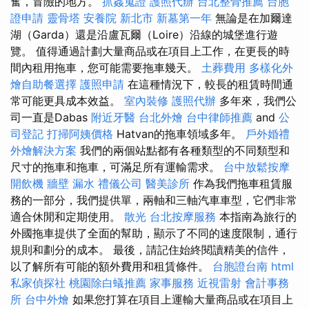
奮，冒險的地方。
抓姦蒐證
護照代辦
台北整骨推薦
台胞
證申請
靈骨塔
安養院 新北市
新墓第一年
無論是在加爾達
湖（Garda）還是沿盧瓦爾（Loire）沿線的城堡進行遊
覽。 值得通過計劃大量商品或在項目上工作，在更長的時
間內租用拖車，您可能需要拖車幾天。
土葬費用
多樣化外
燴自助餐選擇
護照申請
在這種情況下，較長的租賃時間通
常可能更具成本效益。
室內裝修
護照代辦
多年來，我們公
司一直是Dabas
附近牙醫
台北外燴
台中律師推薦
and
公
司登記
打掃阿姨價格
Hatvan的拖車領域多年。
戶外婚禮
外燴解決方案
我們的兩個站點都有各種類型的不同類型和
尺寸的拖車和拖車，可滿足所有運輸需求。
台中放鬆按摩
開飲機
牆壁 漏水
禮儀公司
醫美診所
作為我們拖車租賃服
務的一部分，我們提供單，兩軸和三軸汽車車型，它們非常
適合休閒和定期使用。
散光
台北按摩服務
本指南為旅行的
外國拖車提供了全面的幫助，顯示了不同的速度限制，通行
規則和劃分的成本。 最後，請記住始終閱讀精美的信件，
以了解所有可能的額外費用和租賃條件。
台胞證台南
html
私家偵探社
桃園除白蟻推薦
家事服務
近視雷射
會計事務
所
台中外燴
如果您打算在項目上運輸大量商品或在項目上