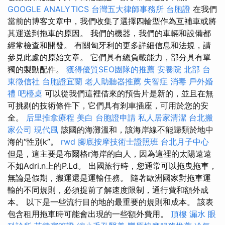
GOOGLE ANALYTICS
台灣五大律師事務所
台胞證
在我們
當前的博客文章中，我們收集了選擇四輪型作為互補車或將
其運送到拖車的原因。 我們的機器，我們的車輛和設備都
經常檢查和開發。 有關匈牙利的更多詳細信息和法規，請
參見此處的原始文章。 它們具有總負載能力，部分具有單
獨的製動配件。
獲得優質SEO團隊的推薦
安養院 北部
台
東徵信社
台胞證宜蘭
老人助聽器推薦
失智症
消毒
戶外婚
禮
吧檯桌
可以從我們這裡借來的預告片是新的，並且在無
可挑剔的技術條件下，它們具有剎車插座，可用於您的安
全。
后里推拿療程
美白
台胞證申請
私人居家清潔
台北搬
家公司
現代風
該國的海灘溫和，該海岸線不能歸類於地中
海的“性別k”。
rwd
腳底按摩技術士證照班
台北月子中心
但是，這主要是布爾格r海岸的白人，因為這裡的太陽遠遠
不如Adri.n上的P.Ld。 出國旅行時，您通常可以拖曳拖車，
無論是假期，搬運還是運輸任務。 隨著歐洲國家對拖車運
輸的不同規則，必須提前了解速度限制，通行費和額外成
本。 以下是一些流行目的地的最重要的規則和成本。 該表
包含租用拖車時可能會出現的一些額外費用。
頂樓 漏水
眼