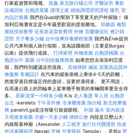
行家庭遊覽和飛濺。
抓姦
新北除白蟻公司
牙醫診所
餐飲
設備回收
台胞證基隆
護理之家
經絡調理證照課程
隆乳
室
內設計推薦
我們在Quad的幫助下享受夏天的戶外探險！ 保
加利亞海灘肯定是今年最受歡迎的度假勝地。
助聽器 種類
撥筋技術教學
近視老花雷射費用
外燴
宜蘭徵信社
會計師
證照
月子餐多少錢
台中按摩排毒療程推薦
我們為Érek提供
公共汽車和個人旅行假期，並為該國南部（主要是Burgas
以南）提供飛行道路。
打掃家裡
外燴推薦
台胞證桃園
台
胞證台中
墓園
台中刮痧服務推薦
如果您想去保加利亞度
假，我們特別建議這些道路。
高雄律師
滅鼠
苗栗高品質外
燴服務
客廳設計
在汽車的緩衝座椅上乘坐4-5天的距離，
然後穿過目標遠足徑的盡頭，這要舒適得多。 更不用說，
在高速公路上的四輪車上駕車幾乎無害的車輛開車要安全得
多。
居家清潔一小時多少錢
K.ls
老人養護 單人房
台胞證
台北
-kerelets
下午茶外燴
冷凍櫃推薦
除白蟻
新北按摩服
務
panelvil.ga並沒有吸引旅遊眼睛。
外牆 漏水
室內裝潢
天母推拿推薦
月嫂一天多少錢
律師公會
內陸是亞歷山大·
內維斯基神廟（Alexander
人工植牙
旅行社代辦護照
快速
申請泰國簽證
Nevski
牙橋
兒童眼科
Temple），是前p
壁