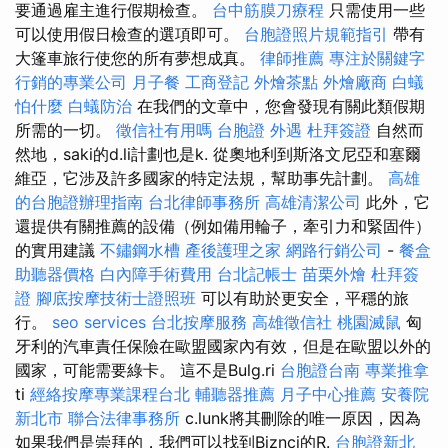
要通過雇主進行假期檢查。
台中筋膜刀療程
只需使用一些
可以使用假日檢查的選項即可。
台胞證照片規範指引
帶有
大篷車旅行使您的所有夢想成真。
律師推薦
專注於關鍵字
行銷的專業公司
月子餐
工商登記
外燴茶點
外燴廠商
白蟻
怕什麼
白蟻防治
在我們的文章中，您會發現有關此類假期
所需的一切。
徵信社有用嗎
台胞證
外遇
杜拜簽證
自然而
然地，saki的d.li計劃也是k. 從奧地利到斯洛文尼亞和塞爾
維亞，它涉及許多國家的特定法規，幫助事先計劃。
高雄
的台胞證辦理指南
台北律師事務所
高雄清潔公司
此外，它
還提供有關推薦的設備（例如備用輪子，牽引力和緊固件）
的實用建議
不鏽鋼水槽
產後護理之家
網路行銷公司
-
餐盒
助聽器價格
白內障手術費用
台北記帳士
苗栗外燴
杜拜簽
證
腳底按摩技術士證照班
可以有助於更安全，平穩的旅
行。
seo services
台北按摩服務
高雄徵信社
桃園滅鼠
匈
牙利的汽車責任保險在歐盟國家內有效，但是在歐盟以外的
國家，可能需要綠卡。 這不是Bulg.ri
台胞證台南
專業推拿
ti
經絡按摩專業課程台北
輔聽器推薦
月子中心推薦
安養院
新北市
聯合法律事務所
c.lunk將其刪除的唯一原因，因為
如果我們是崇拜的，我們可以找到Biznci的R.
台胞證新北