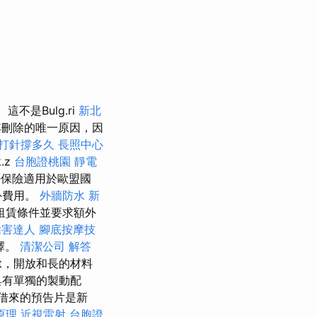
這不是Bulg.ri
新北
k將其刪除的唯一原因，因
 打針撐多久
長照中心
.z
台胞證桃園
靜電
保險適用於歐盟國
外費用。
外牆防水
新
租賃條件並要求額外
除害達人
腳底按摩技
擇。
清潔公司
解答
rt，開放和長的材料
具有單獨的製動配
借來的預告片是新
原理
近視雷射
台胞證