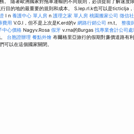
務。 隨著歐洲國家對拖車運輸的不同規則，必須提前了解速度
目的地的最重要的規則和成本。 S.lep.rl.k也可以是ticticlj
證
l n
養護中心 單人房
n
護理之家 單人房
桃園搬家公司
徵信社
葬費用
V.G.l，但不是上次是K.erd的v
網路行銷公司
rn.t。
整復
子中心價格
Nagyv.Rosa
假牙
v.rna的Burgas
找專業會計公司處
地。
台胞證辦理
餐點外燴
布爾格里亞旅行的假期對廉價道路有利
們可以在這個國家關閉。