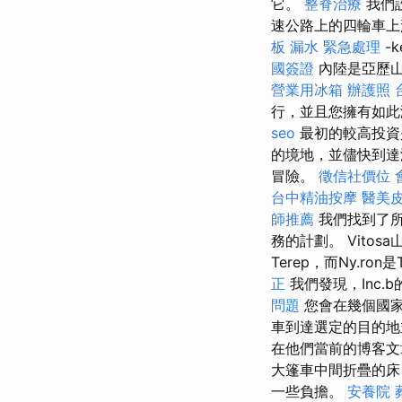
它。
整脊治療
我們
速公路上的四輪車上
板 漏水 緊急處理
-k
國簽證
內陸是亞歷山大
營業用冰箱
辦護照
行，並且您擁有如此
seo
最初的較高投資
的境地，並儘快到
冒險。
徵信社價位
台中精油按摩
醫美
師推薦
我們找到了所
務的計劃。 Vitos
Terep，而Ny.ron是
正
我們發現，Inc.b
問題
您會在幾個國
車到達選定的目的地
在他們當前的博客
大篷車中間折疊的床
一些負擔。
安養院