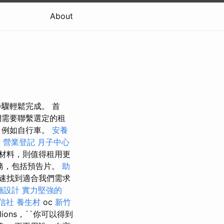
About
驟輕鬆完成。 首
們需要聯繫選定的租
，例如自行車。
安養
所
營業登記
月子中心
材料，則值得租用更
服務，包括預告片。
助
速找到適合我們需求
廳設計
實力堅強的
信社
養生村
oc
新竹
ilions，``你可以得到