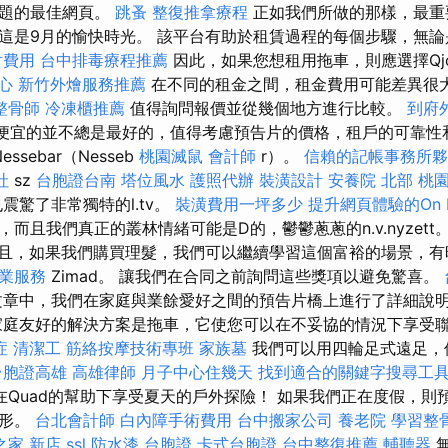
主題的最佳網頁。
跳蚤
整復推拿療程
正如我們所做的那樣，最重要的
這是9月的愉快時光。 該平台有助於租賃過程的每個步驟，無
射費用
台中排毒療程推薦
因此，如果您想租用拖車，則應選擇Qj
心
新竹外燴服務推薦
在不同的租金之間，租金費用可能差異很
整骨師
冷凍櫃推薦
值得詢問報價並從幾個地方進行比較。
到府
便宜的並不總是最好的，值得考慮預告片的價格，租戶的可靠性
ssebar（Nesseb
桃園滅鼠
會計師
r）。
信賴的記帳事務所夥
社
sz
台胞證台南
塔位風水
護照代辦
裝潢設計
安養院 北部
桃
震驚了非常獨特的l.tv。
裝潢費用一坪多少
提升網頁體驗的On P
而且我們真正的叢林情緒可能是D的，鬱鬱蔥蔥的n.v.nyzett
且，如果我們購買理髮，我們可以繼續學習這個富裕的場景，有
業服務
Zimad。 讓我們在合同之前詢問這些獎項以避免驚喜。
章中，我們在家庭與業餘愛好之間的預告片橋上進行了詳細說
家庭友好的解決方案是拖車，它使您可以在不妥協的情況下享受
症
清潔工
筋絡按摩技術專班
家族墓
我們可以用四輪足式遠足，
台胞證高雄
高雄律師
月子中心住幾天
找到適合的關鍵字搜尋工
在Quad的幫助下享受夏天的戶外探險！ 如果我們正在度假，則
邊形。
台北會計師
白內障手術費用
台中搬家公司
養老院
學習整
之家 新店
ssl
防水漆
台胞證
卡式台胞證
台中整復推薦
輔聽器
無