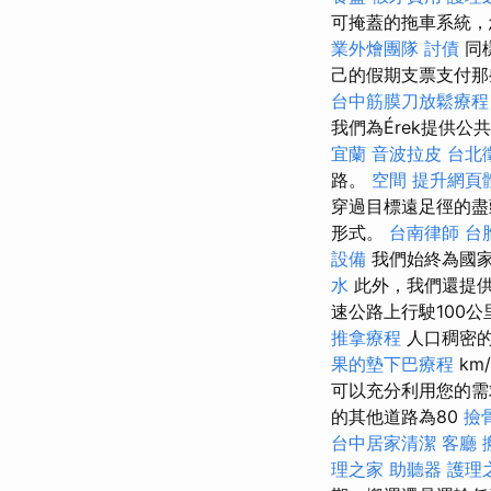
可掩蓋的拖車系統，
業外燴團隊
討債
同
己的假期支票支付那
台中筋膜刀放鬆療
我們為Érek提供公
宜蘭
音波拉皮
台北
路。
空間
提升網頁體
穿過目標遠足徑的盡
形式。
台南律師
台
設備
我們始終為國家
水
此外，我們還提
速公路上行駛100公
推拿療程
人口稠密的
果的墊下巴療程
km
可以充分利用您的需求
的其他道路為80
撿
台中居家清潔
客廳
理之家
助聽器
護理