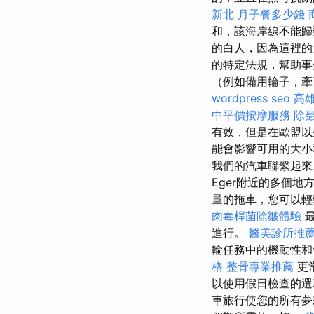
新北
月子餐多少錢
和，該海岸線不能歸
的白人，因為這裡的太
的特定法規，幫助
（例如備用輪子，
wordpress seo
高
中平價按摩服務
除
有效，但是在歐盟以
能會影響可用的大
我們的汽車聯繫起
Eger附近的多個
量的拖車，您可以輕
肉毒桿菌除皺體驗
最
進行。
醫美診所推
輸任務中的機動性和
格
整骨專業推薦
更
以使用假日檢查的
車旅行使您的所有