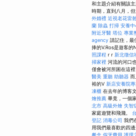
和主題介紹有關該
時期，直到八月，但
外婚禮
近視老花雷
蘭
除蟲
打掃
安養中
附近牙醫
塔位
專業
agency
請記住，最
捧的V.Ros是遊客的Ne
照課程
r r
新北徵信
掃家裡
河流的河口也
僅會被河所困在這裡，
醫美
重聽 助聽器
而
裕的V
新店安養院專
凍櫃
在去年的博客文
燴推薦
畢竟，一個
北市
高級外燴
失智
家庭遊覽和飛濺。
登記
消毒公司
我們
用我們最喜歡的四
餐盒
假牙費用
護理