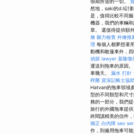
假期所需的一切。
然地，saki的d.
是，值得比較不同服
機器，我們的車輛和
章。 還值得提供額
燴
聽力檢查
外燴推
理
每個人都夢想著
動機和敞篷車外，
偵探
lawyer
基隆徵
運送到拖車的原因。
車幾天。
漏水 打針
桿菌
資深記帳士協
Hatvan的拖車領
型的不同類型和尺寸
務的一部分，我們提
旅行的外國拖車提供
終閱讀精美的信件，
矯正
白內障
seo ser
作，則僱用拖車可