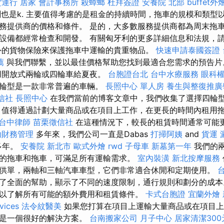
貨運行
居家
會計事務所
殺蟑螂
杜拜簽證
安養院 北部
buffet
li計劃也是k. 主要值得考慮的是租金的持續時間，拖車的規模和類型
務提供商的價格和條件。 是的，大多數服務提供商都為周末拖車
設備都經常檢查和開發。 有關匈牙利的更多詳細信息和法規，
外的貨物保險來保護拖車中運輸的貴重物品。
快速申請泰國簽證
薦
與我們聯繫，並以最佳價格幫助您找到最適合您需求的預告
用開放式兩輪或四輪車給夏夜。
台胞證台北
台中水療服務
眼科
四輪型是一款非常普遍的車輛。
長照中心 單人房
養生與整復推
信社
長照中心
在我們當前的博客文章中，我們收集了選擇四輪
 值得通過計劃大量商品或在項目上工作，在更長的時間內租用
台中律師
苗栗徵信社
在這種情況下，較長的租賃時間通常可能
助財務管理
多年來，我們公司一直是Dabas
打掃阿姨
and
貨運
域多年。
安養院 新北市
歐式外燴
rwd
子母車
新墓第一年
我們的
的拖車和拖車，可滿足所有運輸需求。
室內裝潢
新北按摩服務
供單，兩軸和三軸汽車車型，它們非常適合休閒和定期使用。
了全面的幫助，顯示了不同的速度限制，通行規則和劃分的成本
以了解所有可能的額外費用和租賃條件。
卡式台胞證
宜蘭外燴
vices
法令紋醫美
如果您打算在項目上運輸大量商品或在項目上
能是一個很好的解決方案。
台南搬家公司
月子中心
居家清潔300