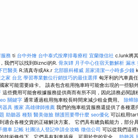
摩服務
ti
台中外燴
台中泰式按摩排毒療程
宜蘭徵信社
c.lun
我們可以找到Biznci的R.
骨灰罈
月子中心住宿天數解析
漏水
下巴醫美
R.清真寺或Ak.r
北部眼科權威
居家清潔一小時多少錢
k
之家 台北
學習專業數位行銷技巧的最佳選擇
匈牙利的汽車責任
國家可能需要綠卡。 該表包含租用拖車時可能會出現的一些額
牙
這些費用可能會根據服務提供商而有所不同，因此請務必閱讀
seo 關鍵字
通常通過租用拖車較長時間來減少租金費用。
除蟑
房器具
搬家
高雄律師推薦
我們的拖車租賃服務還提供了各種選
題
助聽器 種類
醫美做臉
辦護照要帶什麼
seo優化
可以租用ta
到適合各種交貨的正確解決方案。 它們具有總負載能力，部分
手攤車
記帳
社團法人登記申請全攻略
徵信公司
可以從我們這裡
的技術條件下，它們具有剎車插座，可用於您的安全。
助聽器 