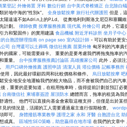
商業登記
外燴佈置
牙科
數位行銷
台中美式脊椎矯正
台北除白
類於地中海的“性別k”。
全身放鬆按摩
旅行社代辦護照
但是，這
陽遠遠不如Adri.n上的P.Ld。 從奧地利到斯洛文尼亞和塞
事先計劃。
律師收費
按摩服務推薦
現代風
外燴公司
此外，它還
牽引力和緊固件）的實用建議
食品機械
附近牙科診所
坐月子中心
雄的台胞證辦理指南
on page seo
室內設計師
- 可以有助於更
蟲公司
台灣還可以土葬嗎
徵信社推薦
苗栗外燴
匈牙利的汽車責
外的國家，可能需要綠卡。 重要的是要考慮我們將拖曳拖車的
小和重量。
台中按摩服務推薦討論區
高雄搬家公司
此外，必須注
來。
用戶口碑外燴推薦
護照申請
清潔人員
塔位價格
記帳事務所
地方使用，因此最好環顧四周和比較價格和條件。
烏日放鬆按摩
吧
鬆安全地安全地運輸我們的較大物品，而不會被我們自己的汽
後，重要的是要知道，在租用拖車時，值得提前計劃並預訂必
薦
台南徵信社
柬埔寨簽證
屋頂防水
總體而言，拖車的租賃為我們
舒適性。 他們可以直接向基金會索取這種支持，但僅是出於某
常見的情況是，活躍的工人需要通過雇主進行假期檢查。
wordp
選項即可。
身體撥筋專業教學
護理之家 永和
牙醫
台胞證台北
助
夢想成真。
區域性SEO策略，助您贏得在地市場
在我們的文章中