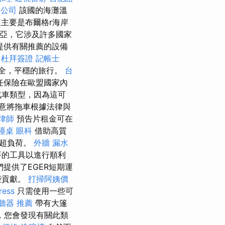
蟻公司
該國的海灘溫
主要是布爾格r海岸
爾維亞，它涉及許多國家
提供有關推薦的設備
杜拜簽證
記帳士
安全，平穩的旅行。
台
任保險在歐盟國家內
汽車類型，因為這可
意將拖車根據法律與
律師
預告片租金可在
檯桌
眼科
借助高質
車超負荷。
外牆 漏水
要的工具以進行順利
提供了EGER短期運
些貢獻。
打掃阿姨價
ress
只需使用一些可
聽器 推薦
帶有大篷
，您會發現有關此類