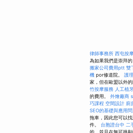
律師事務所
西屯按
為如果我們是崇拜的，
搬家公司費用ptt
雙
機
por修道院。
護理
家，但在歐盟以外的
竹按摩服務
人工植
的費用。
外燴廠商
巧課程
空間設計
廚
SEO的基礎與應用問
拖車，因此您可以找
件。
台胞證台中
二
的，並且在無可挑剔