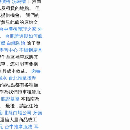
外燴價格
洗碗槽
自然而
以及租賃的地點。 但
提供機會。 我們的
請參見此處的原始文
台中產後護理之家
外
片。
台胞證過期如何處
權威
白蟻防治
除了發
廣學習中心
不鏽鋼廚具
型作為互補車或將其
拖車，您可能需要拖
更具成本效益。
肉毒
漏水
台北推拿按摩
兩個站點都有各種類
作為我們拖車租賃服
台胞證基隆
本指南為
。 最後，請記住始
新北除白蟻公司
牙齒
運輸大量商品或工
元
台中推拿服務
耳