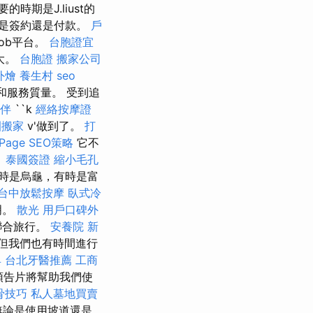
時期是J.liust的
論是簽約還是付款。
戶
ob平台。
台胞證宜
大。
台胞證
搬家公司
外燴
養生村
seo
和服務質量。 受到追
伴
``k
經絡按摩證
園搬家
v'做到了。
打
age SEO策略
它不
。
泰國簽證
縮小毛孔
時是烏龜，有時是富
台中放鬆按摩
臥式冷
明。
散光
用戶口碑外
聯合旅行。
安養院 新
但我們也有時間進行
具
台北牙醫推薦
工商
預告片將幫助我們使
骨技巧
私人墓地買賣
論是使用坡道還是