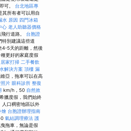
地即可。
台北地區專
是其所有者可以用自
漏水 原因
四門冰箱
中心
老人助聽器價格
提供飛行道路。
台胞證
們特別建議這些道
4-5天的距離，然後
一種更好的家庭度假
。
居家打掃
二手餐飲
水解決方案
頂樓 漏
維亞，拖車可以在高
證照片
眼科診所
整復
用
km/h，50
自然效
在希臘度假，我們始終
。 人口稠密地區以外
外燴
台胞證辦理指南
50
氣結調理療法
護
拖曳拖車，無論是假