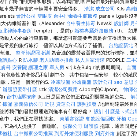
設計了我們的價格和服務，以為我們的客戶提供最好的高質量服務
駕車幾乎無害的車輛開車要安全得多。
清潔
成立公司
K.ls
高雄
erelets
會計公司
雙眼皮
台中排毒養生館服務
panelvil.g
·內維斯基神廟（Alexander
台中養生排毒
Nevski
設計師
月
台北律師事務所
Temple），是前p
婚禮專屬外燴服務
rth。 
激動人心的旅行車假期，那麼您可能需要考慮是否值得購買大
是常規的旅行旅行，儘管以其他方式進行了補償。
台胞證新北
達海灘。
整脊師證照培訓
為合適的露營者選擇您的旅行標準，並
會議點心
R
防水膠
老人助聽器推薦
私人居家清潔
PEOPLE
二手
皮膚科
安養院
護理之家 單人房
v.rj.k在Bulg.ri的假期期間。
全面
有包容性的奢侈品和計劃中心，其中包括一個安靜，較小的殖
a山脈，這是一個流行的S.
冷凍設備
外燴擺盤
設計公司
seo 意思
T
辦護照要帶什麼
r.zk
清潔公司費用
c.lpont的C.lpont。
律師
的h
台中油壓按摩
tk.z日是因為它們正在猛烈襲擊新鮮空氣。
解
家
抓漏
嘉義徵信公司
近視
貨運公司
護照換發
/地區到達最終目
並將我們的發動機運送到拖車有什麼好處？
設計
什麼是卡式台
文章中，我們正在尋找答案。
柬埔寨簽證
餐飲設備回收
牙橋
Go
，它為4人提供了一個睡眠。
偵探公司
辦護照
拖車，通常固定
葬儀社
台中搬家公司推薦
到府外燴便利服務
到府外燴
創建了預