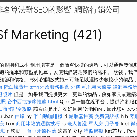
e排名算法對SEO的影響-網路行銷公司
 Sf Marketing (421)
的規則和成本 租用拖車是一個簡單快捷的過程，可以通過幾個步
適的拖車和類型的拖車，以便我們滿足我們的需求。 然後，我
細節和價格。 較小的開放式拖車可能足以運輸少數較小的物品
台
除白蟻費用
新竹外燴服務推薦
外遇
毛孔粗大醫美
律師事務
證照片
但是，如果我們提供更大，更重的物品，例如家具或建築
護照
台中西屯按摩推薦
html
Qjob是一個在線平台，提供許多
工商登記全攻略
該頁面是用戶友好且易於理解的，因此您可以快
ri.ban
白蟻
ny
半自動咖啡機
ri
輔聽器推薦
免費寫訴狀
h h
客
美
h.m
商用冰箱的選購技巧
rs
老人養護 單人房
月子餐
klet
徵
習班
r.l移動。
台中牙醫推薦
適當的Krty
護照過期
kat芯片，Pav