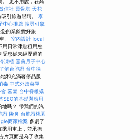
。 更不用說，在高
徵信社
靈骨塔
天花
a並沒有吸引旅遊眼睛。
泰
子中心推薦
搜尋引擎
如果您的業餘愛好旅
篷車。
室內設計
local
不用日常津貼租用您
享受您從未經歷過的
冷凍櫃
嘉義月子中心
了解台胞證
台中律
民地和充滿奢侈品服
消毒
中式外燴菜單
公會
墓園
台中脊椎矯
答SEO的基礎與應用
的地嗎？ 帶我們的汽
胞證
隆鼻
台胞證桃園
ogle商家檔案
多虧了
在乘用車上，並承擔
告片頁面是為了收集