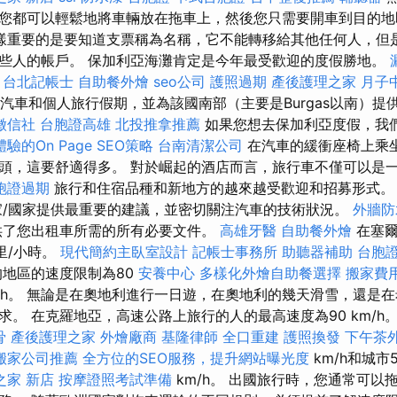
您都可以輕鬆地將車輛放在拖車上，然後您只需要開車到目的
樣重要的是要知道支票稱為名稱，它不能轉移給其他任何人，但
些人的帳戶。 保加利亞海灘肯定是今年最受歡迎的度假勝地。
程
台北記帳士
自助餐外燴
seo公司
護照過期
產後護理之家 月子
共汽車和個人旅行假期，並為該國南部（主要是Burgas以南）
徵信社
台胞證高雄
北投推拿推薦
如果您想去保加利亞度假，我
驗的On Page SEO策略
台南清潔公司
在汽車的緩衝座椅上乘坐
頭，這要舒適得多。 對於崛起的酒店而言，旅行車不僅可以是
胞證過期
旅行和住宿品種和新地方的越來越受歡迎和招募形式
/國家提供最重要的建議，並密切關注汽車的技術狀況。
外牆防
供了您出租車所需的所有必要文件。
高雄牙醫
自助餐外燴
在塞爾
里/小時。
現代簡約主臥室設計
記帳士事務所
助聽器補助
台胞
地區的速度限制為80
安養中心
多樣化外燴自助餐選擇
搬家費
/h。 無論是在奧地利進行一日遊，在奧地利的幾天滑雪，還是
。 在克羅地亞，高速公路上旅行的人的最高速度為90 km/h
骨
產後護理之家
外燴廠商
基隆律師
全口重建
護照換發
下午茶
搬家公司推薦
全方位的SEO服務，提升網站曝光度
km/h和城市
之家 新店
按摩證照考試準備
km/h。 出國旅行時，您通常可以