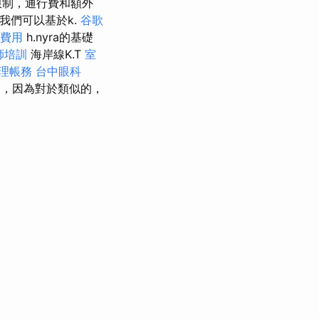
限制，通行費和額外
a，我們可以基於k.
谷歌
費用
h.nyra的基礎
師培訓
海岸線K.T
室
理帳務
台中眼科
，因為對於類似的，