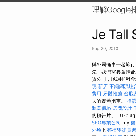
理解Googl
Je Tall
Sep 20, 2013
與外國拖車一起旅行
先，我們需要選擇合
賃公司，以調和租金
院 新店
不鏽鋼流理
費用
牙醫推薦
台胞
大的覆蓋拖車。
換
聽器價格
房間設計
的預告片。 D.l-bulg.
SEO專業公司
h y
醫
外燴
k
整復學徒實