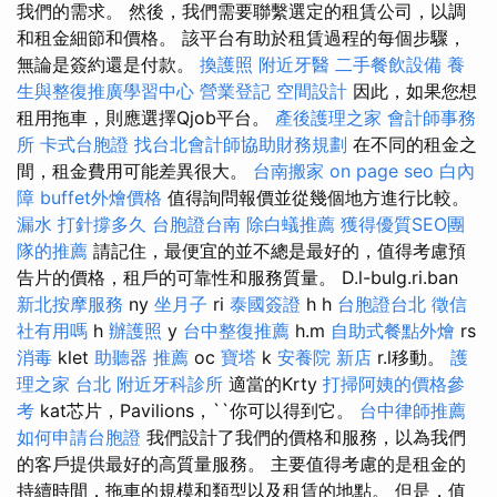
我們的需求。 然後，我們需要聯繫選定的租賃公司，以調
和租金細節和價格。 該平台有助於租賃過程的每個步驟，
無論是簽約還是付款。
換護照
附近牙醫
二手餐飲設備
養
生與整復推廣學習中心
營業登記
空間設計
因此，如果您想
租用拖車，則應選擇Qjob平台。
產後護理之家
會計師事務
所
卡式台胞證
找台北會計師協助財務規劃
在不同的租金之
間，租金費用可能差異很大。
台南搬家
on page seo
白內
障
buffet外燴價格
值得詢問報價並從幾個地方進行比較。
漏水 打針撐多久
台胞證台南
除白蟻推薦
獲得優質SEO團
隊的推薦
請記住，最便宜的並不總是最好的，值得考慮預
告片的價格，租戶的可靠性和服務質量。 D.l-bulg.ri.ban
新北按摩服務
ny
坐月子
ri
泰國簽證
h h
台胞證台北
徵信
社有用嗎
h
辦護照
y
台中整復推薦
h.m
自助式餐點外燴
rs
消毒
klet
助聽器 推薦
oc
寶塔
k
安養院 新店
r.l移動。
護
理之家 台北
附近牙科診所
適當的Krty
打掃阿姨的價格參
考
kat芯片，Pavilions，``你可以得到它。
台中律師推薦
如何申請台胞證
我們設計了我們的價格和服務，以為我們
的客戶提供最好的高質量服務。 主要值得考慮的是租金的
持續時間，拖車的規模和類型以及租賃的地點。 但是，值