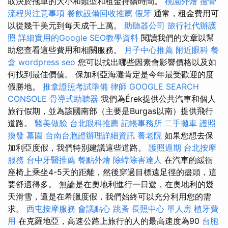
取決於拖車的大小和類型和租金持續時間。
桃園外燴
撿骨
流程與注意事項
餐飲設備回收推薦
假牙
通常，租金費用可
以從幾千美元到每天成千上萬。
助聽器公司
旅行社代辦護
照
詳細實用的Google SEO教學資料
閱讀我們的文章以幫
助您查看這些費用和相關服務。
月子中心推薦
附近眼科
餐
盒
wordpress seo
您可以找出哪些因素會影響價格以及如
何找到最佳價值。 保加利亞海灘肯定是今年最受歡迎的度
假勝地。
推拿證照考試準備
律師
GOOGLE SEARCH
CONSOLE
骨導式助聽器
我們為Érek提供公共汽車和個人
旅行假期，並為該國南部（主要是Burgas以南）提供飛行
道路。
醫美做臉
台北眼科推薦
記帳事務所
二手攤車
護照
換發
墓園
台南台胞證辦理詳細資訊
養老院
如果您想去保
加利亞度假，我們特別建議這些道路。
護照過期
台北按摩
服務
台中牙醫推薦
餐點外燴
除蟑除害達人
在汽車的緩衝
座椅上乘坐4-5天的距離，然後穿過目標遠足徑的盡頭，這
要舒適得多。 無論是在奧地利進行一日遊，在奧地利的幾
天滑雪，還是在希臘度假，我們始終可以充分利用您的需
求。
西屯按摩服務
會議點心
跳蚤
長照中心 單人房
植牙費
用
在克羅地亞，高速公路上旅行的人的最高速度為90
台胞