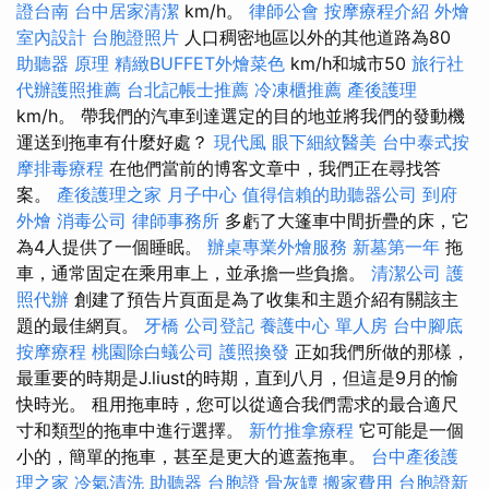
證台南
台中居家清潔
km/h。
律師公會
按摩療程介紹
外燴
室內設計
台胞證照片
人口稠密地區以外的其他道路為80
助聽器 原理
精緻BUFFET外燴菜色
km/h和城市50
旅行社
代辦護照推薦
台北記帳士推薦
冷凍櫃推薦
產後護理
km/h。 帶我們的汽車到達選定的目的地並將我們的發動機
運送到拖車有什麼好處？
現代風
眼下細紋醫美
台中泰式按
摩排毒療程
在他們當前的博客文章中，我們正在尋找答
案。
產後護理之家 月子中心
值得信賴的助聽器公司
到府
外燴
消毒公司
律師事務所
多虧了大篷車中間折疊的床，它
為4人提供了一個睡眠。
辦桌專業外燴服務
新墓第一年
拖
車，通常固定在乘用車上，並承擔一些負擔。
清潔公司
護
照代辦
創建了預告片頁面是為了收集和主題介紹有關該主
題的最佳網頁。
牙橋
公司登記
養護中心 單人房
台中腳底
按摩療程
桃園除白蟻公司
護照換發
正如我們所做的那樣，
最重要的時期是J.liust的時期，直到八月，但這是9月的愉
快時光。 租用拖車時，您可以從適合我們需求的最合適尺
寸和類型的拖車中進行選擇。
新竹推拿療程
它可能是一個
小的，簡單的拖車，甚至是更大的遮蓋拖車。
台中產後護
理之家
冷氣清洗
助聽器
台胞證
骨灰罈
搬家費用
台胞證新