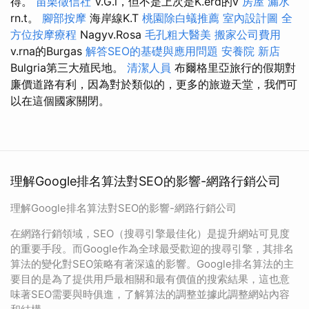
得。
苗栗徵信社
V.G.l，但不是上次是K.erd的v
房屋 漏水
rn.t。
腳部按摩
海岸線K.T
桃園除白蟻推薦
室內設計圖
全
方位按摩療程
Nagyv.Rosa
毛孔粗大醫美
搬家公司費用
v.rna的Burgas
解答SEO的基礎與應用問題
安養院 新店
Bulgria第三大殖民地。
清潔人員
布爾格里亞旅行的假期對
廉價道路有利，因為對於類似的，更多的旅遊天堂，我們可
以在這個國家關閉。
理解Google排名算法對SEO的影響-網路行銷公司
理解Google排名算法對SEO的影響-網路行銷公司
在網路行銷領域，SEO（搜尋引擎最佳化）是提升網站可見度
的重要手段。而Google作為全球最受歡迎的搜尋引擎，其排名
算法的變化對SEO策略有著深遠的影響。Google排名算法的主
要目的是為了提供用戶最相關和最有價值的搜索結果，這也意
味著SEO需要與時俱進，了解算法的調整並據此調整網站內容