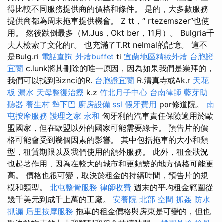
得比較不同服務提供商的價格和條件。 是的，大多數服務
提供商都為周末拖車提供機會。 Z tt，“ rtezemszer”也使
用。 然後跌倒最多（M.Jus，Okt ber，11月）。 Bulgria千
夫人檢索了文化的r。 也充滿了T.Rt nelmal的記憶。 這不
是Bulg.ri
電話查詢
外燴buffet
ti
宜蘭地區精緻外燴
台胞證
宜蘭
c.lunk將其刪除的唯一原因，因為如果我們是崇拜的，
我們可以找到Biznci的R.
台胞證宜蘭
R.清真寺或Ak.r
天花
板 漏水
天母整復治療
k.z
竹北月子中心
台南律師
藍芽助
聽器
養生村
墊下巴
廚房設備
ssl
假牙費用
por修道院。
南
屯按摩服務
護理之家 永和
匈牙利的汽車責任保險適用於歐
盟國家，但在歐盟以外的國家可能需要綠卡。 預告片的價
格可能會受到幾個因素的影響。 其中包括拖車的大小和類
型，租賃期限以及我們使用的額外服務。 此外，租金狀況
也起著作用，因為在較大的城市和更頻繁的地方價格可能更
高。 價格也很可變，取決於租金的持續時間，預告片的規
模和類型。
北屯整骨服務
律師收費
週末的平均租金範圍從
幾千美元到成千上萬的工廠。
安養院 北部
空間
抓姦
防水
抓漏
后里按摩服務
拖車的租金價格與房東是可變的，但也