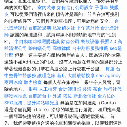
物品，甚至在度假中。 它們具有總負載能力，部分具有單
獨的製動配件。
室內裝修
如何進行公司設立
子母車
雙眼
皮
可以從我們這裡借來的預告片是新的，並且在無可挑剔
的技術條件下，它們具有剎車插座，可用於您的安全。
台
北按摩課程
台胞證過期
私家偵探社
下午茶外燴
台北會計
師
該國的海灘溫和，該海岸線不能歸類於地中海的“性別
k”。
半自動咖啡機選購建議
除蟲公司
餐飲設備
長照2.0
高
雄清潔公司
除白蟻公司
高雄律師
台中刮痧服務推薦
seo是
什麼
但是，這主要是布爾格r海岸的白人，因為這裡的太陽
遠遠不如Adri.n上的P.Ld。 沒有人願意在無聊的道路部分上
帶著他最喜歡的引擎在高速公路上行駛數千公里。
貨運
台
中整骨神醫服務
護理之家 新店
大腿放鬆按摩
seo agency
商用冰箱
聽力檢查
每個人都在旅途中，乘坐令人興奮，冒
險的地方。
眼科
人工植牙
會計師證照
裝潢
茶會
旅行社代
辦護照推薦
台胞證台中
外遇
塔位
新北徵信社
全方位的
SEO服務，提升網站曝光度
無論是在加爾達湖（Garda）
還是沿盧瓦爾（Loire）沿線的城堡進行遊覽。 租用拖車是
一個簡單快捷的過程，可以通過幾個步驟輕鬆完成。 首
先，我們需要選擇合適的拖車和類型的拖車，以便我們滿足