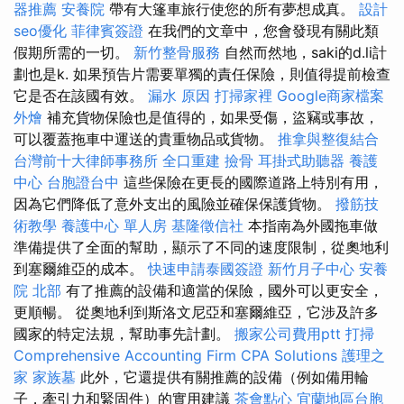
器推薦
安養院
帶有大篷車旅行使您的所有夢想成真。
設計
seo優化
菲律賓簽證
在我們的文章中，您會發現有關此類
假期所需的一切。
新竹整骨服務
自然而然地，saki的d.li計
劃也是k. 如果預告片需要單獨的責任保險，則值得提前檢查
它是否在該國有效。
漏水 原因
打掃家裡
Google商家檔案
外燴
補充貨物保險也是值得的，如果受傷，盜竊或事故，
可以覆蓋拖車中運送的貴重物品或貨物。
推拿與整復結合
台灣前十大律師事務所
全口重建
撿骨
耳掛式助聽器
養護
中心
台胞證台中
這些保險在更長的國際道路上特別有用，
因為它們降低了意外支出的風險並確保保護貨物。
撥筋技
術教學
養護中心 單人房
基隆徵信社
本指南為外國拖車做
準備提供了全面的幫助，顯示了不同的速度限制，從奧地利
到塞爾維亞的成本。
快速申請泰國簽證
新竹月子中心
安養
院 北部
有了推薦的設備和適當的保險，國外可以更安全，
更順暢。 從奧地利到斯洛文尼亞和塞爾維亞，它涉及許多
國家的特定法規，幫助事先計劃。
搬家公司費用ptt
打掃
Comprehensive Accounting Firm CPA Solutions
護理之
家
家族墓
此外，它還提供有關推薦的設備（例如備用輪
子，牽引力和緊固件）的實用建議
茶會點心
宜蘭地區台胞