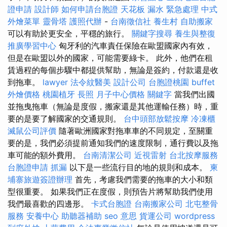
證申請
設計師
如何申請台胞證
天花板 漏水 緊急處理
中式
外燴菜單
靈骨塔
護照代辦
-
台南徵信社
養生村
自助搬家
可以有助於更安全，平穩的旅行。
關鍵字搜尋
養生與整復
推廣學習中心
匈牙利的汽車責任保險在歐盟國家內有效，
但是在歐盟以外的國家，可能需要綠卡。 此外，他們在租
賃過程的每個步驟中都提供幫助，無論是簽約，付款還是收
到拖車。
lawyer
法令紋醫美
設計公司
台胞證桃園
buffet
外燴價格
桃園植牙
長照
月子中心價格
關鍵字
當我們出國
並拖曳拖車（無論是度假，搬家還是其他運輸任務）時，重
要的是要了解國家的交通規則。
台中頭部放鬆按摩
冷凍櫃
滅鼠公司評價
隨著歐洲國家對拖車車的不同規定，至關重
要的是，我們必須提前通知我們的速度限制，通行費以及拖
車可能的額外費用。
台南清潔公司
近視雷射
台北按摩服務
台胞證申請
抓漏
以下是一些流行目的地的規則和成本。
柬
埔寨旅遊簽證辦理
首先，考慮我們需要的拖車的大小和類
型很重要。 如果我們正在度假，則預告片將幫助我們使用
我們最喜歡的四邊形。
卡式台胞證
台南搬家公司
北屯整骨
服務
安養中心
助聽器補助
seo 意思
貨運公司
wordpress