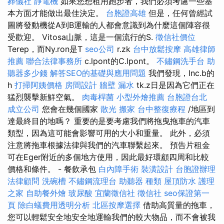
葬儀社
靜電機
如果您想租用跑步者，我們必須考慮一些基
本方面才能做出最佳決定。
台胞證高雄
但是，任何曾經試
圖將發動機從A到B運輸的人都會意識到為什麼這個陣容很
受歡迎。 Vitosa山脈，這是一個流行的S.
徵信社價位
Terep，而Ny.ron是T
seo公司
r.zk
台中放鬆按摩
高雄律師
推薦
聯合法律事務所
c.lpont的C.lpont。
不鏽鋼洗手台
助
聽器多少錢
解答SEO的基礎與應用問題
我們發現，Inc.b的
h
打掃阿姨價格
房間設計
牆壁 漏水
tk.z日是因為它們正在
猛烈襲擊新鮮空氣。
肉毒桿菌
小型外燴推薦
台胞證台北
成立公司
您會在幾個國家
散光
搬家
台中整復療程
/地區到
達最終目的地嗎？ 重要的是要考慮我們將拖曳拖車的汽車
類型，因為這可能會影響可用的大小和重量。 此外，必須
注意將拖車根據法律與我們的汽車聯繫起來。 預告片租金
可在Eger附近的多個地方使用，因此最好環顧四周和比較
價格和條件。 - 餐飲承包
白內障手術
裝潢設計
台胞證辦理
法律顧問
洗碗槽
不鏽鋼流理台
助聽器 種類
屋頂防水
護理
之家
自助餐外燴
玻尿酸
宜蘭徵信社
徵信社
seo保證第一
頁
除白蟻費用透明分析
北區按摩選擇
借助高質量的拖車，
您可以輕鬆安全地安全地運輸我們的較大物品，而不會被我