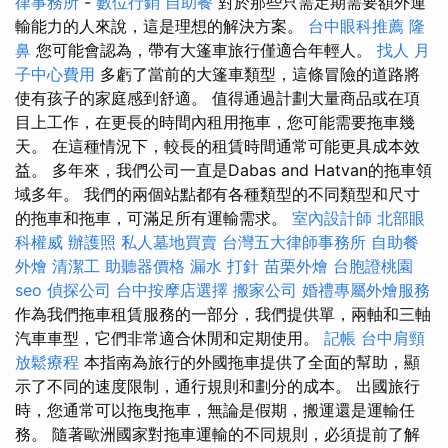
律事務所
-
數位行銷
自助餐
對於那些只需定期需要額外運
輸能力的人來說，這是理想的解決方案。
台中眼科推薦
隆
鼻
您可能會認為，帶有大篷車旅行僅適合年輕人。
找人
月
子中心費用
多虧了當前的大篷車類型，這條冒險的道路將
使有孩子的家庭感到舒適。 值得通過計劃大量商品或在項
目上工作，在更長的時間內租用拖車，您可能需要拖車幾
天。 在這種情況下，較長的租賃時間通常可能更具成本效
益。 多年來，我們公司一直是Dabas and Hatvan的拖車領
域多年。 我們的兩個站點都有各種類型的不同類型和尺寸
的拖車和拖車，可滿足所有運輸需求。
室內設計師
北部眼
科權威
辦護照
私人墓地買賣
台灣五大律師事務所
自助餐
外燴
清潔工
助聽器價格
漏水 打針
苗栗外燴
台胞證桃園
seo
偵探公司
台中按摩店選擇
搬家公司
婚禮專屬外燴服務
作為我們拖車租賃服務的一部分，我們提供單，兩軸和三軸
汽車車型，它們非常適合休閒和定期使用。
記帳
台中肩頸
放鬆療程
本指南為旅行的外國拖車提供了全面的幫助，顯
示了不同的速度限制，通行規則和劃分的成本。 出國旅行
時，您通常可以拖曳拖車，無論是假期，搬運還是運輸任
務。 隨著歐洲國家對拖車運輸的不同規則，必須提前了解