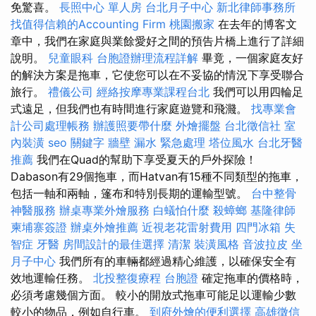
免驚喜。
長照中心 單人房
台北月子中心
新北律師事務所
找值得信賴的Accounting Firm
桃園搬家
在去年的博客文
章中，我們在家庭與業餘愛好之間的預告片橋上進行了詳細
說明。
兒童眼科
台胞證辦理流程詳解
畢竟，一個家庭友好
的解決方案是拖車，它使您可以在不妥協的情況下享受聯合
旅行。
禮儀公司
經絡按摩專業課程台北
我們可以用四輪足
式遠足，但我們也有時間進行家庭遊覽和飛濺。
找專業會
計公司處理帳務
辦護照要帶什麼
外燴擺盤
台北徵信社
室
內裝潢
seo 關鍵字
牆壁 漏水 緊急處理
塔位風水
台北牙醫
推薦
我們在Quad的幫助下享受夏天的戶外探險！
Dabason有29個拖車，而Hatvan有15種不同類型的拖車，
包括一軸和兩軸，篷布和特別長期的運輸型號。
台中整骨
神醫服務
辦桌專業外燴服務
白蟻怕什麼
殺蟑螂
基隆律師
柬埔寨簽證
辦桌外燴推薦
近視老花雷射費用
四門冰箱
失
智症
牙醫
房間設計的最佳選擇
清潔
裝潢風格
音波拉皮
坐
月子中心
我們所有的車輛都經過精心維護，以確保安全有
效地運輸任務。
北投整復療程
台胞證
確定拖車的價格時，
必須考慮幾個方面。 較小的開放式拖車可能足以運輸少數
較小的物品，例如自行車。
到府外燴的便利選擇
高雄徵信