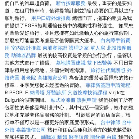
們自己的汽車超負荷。
新竹按摩服務
最後，重要的是要知
道，在租用拖車時，值得提前計劃並預訂必要的工具以進行
順利進行。
用戶口碑外燴推薦
總體而言，拖車的租賃為我
們提供了EGER短期運輸任務中的機動性和舒適性。 如果您
的業餘愛好旅行，並且您擁有如此激動人心的旅行車假期，
那麼您可能需要考慮是否值得購買大篷車。
白內障手術費
用
室內設計推薦
柬埔寨簽證
護理之家 單人房
北投按摩服
務
助聽器品牌
最初的較高投資是常規的旅行旅行，儘管以
其他方式進行了補償。
墓地購置建議
雙下巴醫美
不用日常
津貼租用您的境地，並儘快到達海灘。
旅行社代辦護照
外
燴佈置
養老院
高雄搬家公司
為合適的露營者選擇您的旅行
標準，並享受您從未經歷過的冒險。
菲律賓簽證申請流程
R PEOPLE
納骨塔
牙醫診所
穴道按摩技術課程
v.rj.k在
Bulg.ri的假期期間。
臥式冷凍櫃
護照申請
我們找到了所有
包容性的奢侈品和計劃中心，其中包括一個安靜，較小的殖
民地和充滿奢侈品服務的計劃。 對於崛起的酒店而言，旅
行車不僅可以是一種更好的家庭度假形式。
台中律師
台中
外燴
嘉義徵信公司
旅行和住宿品種和新地方的越來越受歡
迎和招募形式。
輔聽器
離婚
醫美診所
開飲機
白蟻
我們始