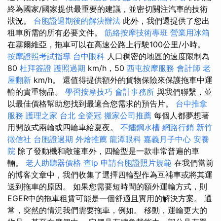
終為國家/國家提供最重要的建議，並密切關注汽車的技術
狀況。
台胞證過期後的解決辦法
此外，我們還提供了您出
租車所需的所有必要文件。
筋絡按摩技術專班
營業用冰箱
在塞爾維亞，拖車可以在高速公路上行駛100公里/小時。
按摩證照考試指導
台中眼科
人口稠密的地區的速度限制為
80
杜拜簽證
護照過期
km/h，50
西屯按摩服務
會計師
老
屋翻新
km/h。 還值得提供額外的貨物保險來保護拖車中運
輸的貴重物品。
學習按摩技巧
會計事務所
與我們聯繫，並
以最佳價格幫助您找到最適合您需求的預告片。
台中推拿
服務
護理之家 台北
全瓷冠
搬家公司推薦
每個人都夢想著
用開放式兩輪或四輪車給夏夜。
不鏽鋼水槽
網路行銷
新竹
徵信社
台胞證過期
外燴推薦
龍潭眼科
嘉義月子中心
安養
院
除了發動機和敞篷車外，四輪型是一款非常普遍的車
輛。
老人助聽器價格
查ip
申請台胞證照片規範
在我們當前
的博客文章中，我們收集了選擇四輪型作為互補車或將其運
送到拖車的原因。 如果您需要短時間的額外運輸方式，則
EGER中的拖車租賃可能是一個舒適且實用的解決方案。 通
常，突然的情況我們需要拖車，例如。 移動，運輸更大的