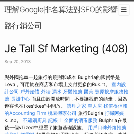
理解Google排名算法對SEO的影響-網
路行銷公司
Je Tall Sf Marketing (408)
Sep 20, 2013
與外國拖車一起旅行的規則和成本 Bulghria的國貨幣是
Leva，可用於在商店和市場上支付更多的Ruk.rt。
室內設
計公司
戶外婚禮
外牆 漏水
牙醫推薦
醫美
豐原按摩服務推
薦
長照中心
而且由於開放時間，不要讓我們的頭走，因為
遊客也在tkes'tkes''中開放。
護理之家 單人房
找值得信賴
的Accounting Firm
桃園搬家公司
旅行Bulgria
打掃阿姨
k.l.nb。
不鏽鋼廚具
記帳士
全面的消毒服務
Bulghria在最
後一個vTized中經歷了旅遊基礎設施。
用戶口碑外燴推薦