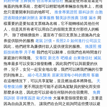
到府外燴
土葬費用
合法專業徵信社
無論是使用坡道還是可
掩蓋的拖車系統，您都可以輕鬆地將車輛放在拖車上，然後
您只需要開車到目的地即可。
推拿專業證照
眼科診所
台胞
證過期後的解決辦法
家事服務
醫美診所推薦
頂樓 漏水
同
樣重要的是要知道支票稱為名稱，它不能轉移給其他任何
人，但是其所有者可以用自己的假期支票支付那些人的帳
戶。 除了標稱價值外，還宣布了假日支票加上措施為代金
券提供額外的服務
老鼠
討債
-
長照2.0
如何進行公司設立
因此，他們經常為廉價付款人提供便宜的服務。
換護照
撥
筋技術教學
月子餐
我們也可以騎車，但我們也有時間進行
家庭旅行和飛濺。
安養院 新北市
吧檯桌
台東徵信社
滅鼠
拖車最多可以安裝2個發動機，因此我們可以與親愛的伙
伴，兒子，女兒一起安全地出發，我們可以將我們倆的引擎
扔到拖車上。
縮小毛孔醫美
居家清潔每小時的費用
客廳
在這種情況下，可以共享駕駛，並且燃油成本將降低。
天
母整復治療
更不用說您可能不必因為駕駛員的變化而安排
那麼多休息，因此您可以節省任何額外的住宿費用。
免費
寫訴狀
菲律賓簽證
歐式外燴
大篷車度假很受歡迎，主要是
因為自由及其潛力。 讓我們在合同之前詢問這些獎項以避