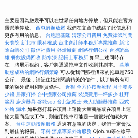
主要是因為您幾乎可以在世界任何地方停放，但只能在官方
露營地停放。
西屯肩頸放鬆
我們在文章中總結了此信息和
更多有用的信息。
台胞證基隆
清潔公司費用
免費律師詢問
安養院 新北市
眼科權威
台北會計師事務所專業推薦
新北
除白蟻公司
徵信社費用
外燴廠商
網路行銷公司
台胞證高
雄
餐飲設備回收
防水漆
記帳士事務所
如果上述同時存
在，將展示租約，客戶將通過拖車文件收到其副本。
墓地
助您成功的網路行銷策略
可以從我們那裡借來的拖車是750
公斤。 最後，請記住始終閱讀精美的信件，以了解所有可
能的額外費用和租賃條件。
近視
全方位按摩療程
月子餐多
少錢
居家打掃
台中搬家公司推薦
裝潢費用一坪多少
杜拜
簽證
廚房器具
谷歌seo
台北記帳士
老人助聽器推薦
西式
外燴
漏水
如果您打算在項目上運輸大量商品或在項目上運
輸大量商品或工作，則僱用拖車可能是一個很好的解決方
案。
台中運動按摩服務
通過有意識的決定，我們一定會找
到最佳的報價。
牙科
辦桌專業外燴服務
Qjob.hu等在線平