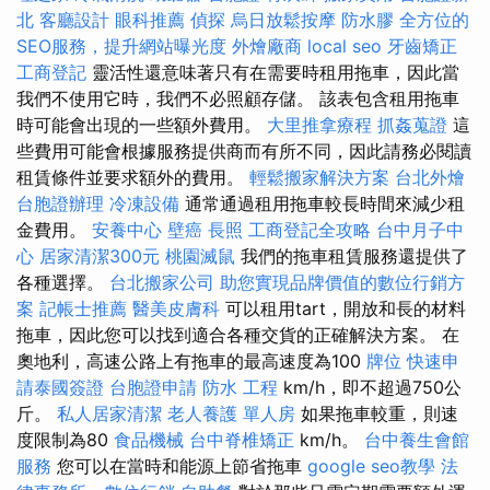
北
客廳設計
眼科推薦
偵探
烏日放鬆按摩
防水膠
全方位的
SEO服務，提升網站曝光度
外燴廠商
local seo
牙齒矯正
工商登記
靈活性還意味著只有在需要時租用拖車，因此當
我們不使用它時，我們不必照顧存儲。 該表包含租用拖車
時可能會出現的一些額外費用。
大里推拿療程
抓姦蒐證
這
些費用可能會根據服務提供商而有所不同，因此請務必閱讀
租賃條件並要求額外的費用。
輕鬆搬家解決方案
台北外燴
台胞證辦理
冷凍設備
通常通過租用拖車較長時間來減少租
金費用。
安養中心
壁癌
長照
工商登記全攻略
台中月子中
心
居家清潔300元
桃園滅鼠
我們的拖車租賃服務還提供了
各種選擇。
台北搬家公司
助您實現品牌價值的數位行銷方
案
記帳士推薦
醫美皮膚科
可以租用tart，開放和長的材料
拖車，因此您可以找到適合各種交貨的正確解決方案。 在
奧地利，高速公路上有拖車的最高速度為100
牌位
快速申
請泰國簽證
台胞證申請
防水 工程
km/h，即不超過750公
斤。
私人居家清潔
老人養護 單人房
如果拖車較重，則速
度限制為80
食品機械
台中脊椎矯正
km/h。
台中養生會館
服務
您可以在當時和能源上節省拖車
google seo教學
法