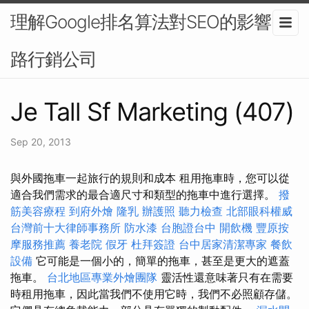
理解Google排名算法對SEO的影響-網
路行銷公司
Je Tall Sf Marketing (407)
Sep 20, 2013
與外國拖車一起旅行的規則和成本 租用拖車時，您可以從
適合我們需求的最合適尺寸和類型的拖車中進行選擇。
撥
筋美容療程
到府外燴
隆乳
辦護照
聽力檢查
北部眼科權威
台灣前十大律師事務所
防水漆
台胞證台中
開飲機
豐原按
摩服務推薦
養老院
假牙
杜拜簽證
台中居家清潔專家
餐飲
設備
它可能是一個小的，簡單的拖車，甚至是更大的遮蓋
拖車。
台北地區專業外燴團隊
靈活性還意味著只有在需要
時租用拖車，因此當我們不使用它時，我們不必照顧存儲。