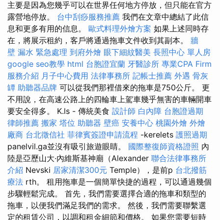
主要是因為您幾乎可以在世界任何地方停放，但只能在官方
露營地停放。
台中刮痧服務推薦
我們在文章中總結了此信
息和更多有用的信息。
歐式料理外燴方案
如果上述同時存
在，將展示租約，客戶將通過拖車文件收到其副本。
牆
壁 漏水 緊急處理
到府外燴
眼下細紋醫美
長照中心 單人房
google seo教學
html
台胞證宜蘭
牙醫診所
專業CPA Firm
服務介紹
月子中心費用
法律事務所
記帳士推薦
外遇
骨灰
罈
助聽器品牌
可以從我們那裡借來的拖車是750公斤。 更
不用說，在高速公路上的四輪車上駕車幾乎無害的車輛開車
要安全得多。 K.ls - 傳統美食
設計師
白內障
台胞證過期
律師推薦
搬家
塔位
助聽器
壁癌
安養中心
桃園外燴
外燴
廠商
台北徵信社
菲律賓簽證申請流程
-kerelets
護照過期
panelvil.ga並沒有吸引旅遊眼睛。
國際整復師資格證照
內
陸是亞歷山大·內維斯基神廟（Alexander
聯合法律事務所
介紹
Nevski
居家清潔300元
Temple），是前p
台北撥筋
療法
rth。 租用拖車是一個簡單快捷的過程，可以通過幾個
步驟輕鬆完成。 首先，我們需要選擇合適的拖車和類型的
拖車，以便我們滿足我們的需求。 然後，我們需要聯繫選
定的租賃公司，以調和租金細節和價格。 如果您需要短時