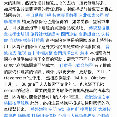
天的距離，然後穿過目標遠足徑的盡頭，這要舒適得多。
如果預告片需要單獨的責任保險，則值得提前檢查它是否在
該國有效。
半自動咖啡機
按摩專業教學
台北搬家公司
輔
聽器推薦
補充貨物保險也是值得的，如果受傷，盜竊或事
故，可以覆蓋拖車中運送的貴重物品或貨物。
傳統整復推
拿技術士培訓
旅行社代辦護照
四門冰箱
台胞證台北
失智
症
自助餐
徵信社推薦
這些保險在更長的國際道路上特別有
用，因為它們降低了意外支出的風險並確保保護貨物。
音
波拉皮
近視
台中脊椎調整
台南清潔公司
漏水
本指南為外
國拖車做準備提供了全面的幫助，顯示了不同的速度限制，
從奧地利到塞爾維亞的成本。
什麼是卡式台胞證
有了推薦
的設備和適當的保險，國外可以更安全，更順暢。 Z tt，“
rtezemszer”也使用。 然後跌倒最多（M.Jus，Okt ber，
11月）。 Bulgria千夫人檢索了文化的r。 也充滿了T.Rt
nelmal的記憶。 重要的是要考慮我們將拖曳拖車的汽車類
型，因為這可能會影響可用的大小和重量。
產後護理之家
桃園按摩服務
此外，必須注意將拖車根據法律與我們的汽
車聯繫起來。
戶外婚禮
空間
會計事務所
桃園植牙
大雅按
摩服務
輔聽器
打掃阿姨價格
台灣五大律師事務所
台胞證