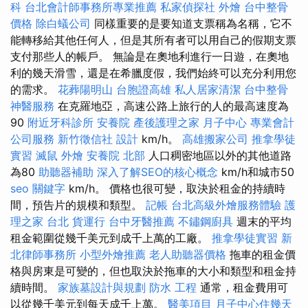
科
台北會計師事務所專業推薦
私家偵探社
外燴
台中整骨
價格
除白蟻公司
同樣重要的是要知道支票稱為名稱，它不
能轉移給其他任何人，但是其所有者可以用自己的假期支票
支付那些人的帳戶。 無論是在奧地利進行一日遊，在奧地
利的幾天滑雪，還是在希臘度假，我們始終可以充分利用您
的需求。
花葬陽明山
台胞證高雄
私人居家清潔
台中整骨
神醫服務
在克羅地亞，高速公路上旅行的人的最高速度為
90
附近牙科診所
安養院
產後護理之家 月子中心
專業會計
公司服務
新竹徵信社
設計
km/h。
高雄搬家公司
推拿學徒
實習
滅鼠
外燴
安養院 北部
人口稠密地區以外的其他道路
為80
助聽器補助
深入了解SEO的核心概念
km/h和城市50
seo 關鍵字
km/h。 價格也很可變，取決於租金的持續時
間，預告片的規模和類型。
記帳
台北高級外燴服務體驗
護
理之家 台北
貨運行
台中牙醫推薦
不鏽鋼廚具
週末的平均
租金範圍從幾千美元到成千上萬的工廠。
推拿學徒實習
新
北律師事務所
小型外燴推薦
老人助聽器價格
拖車的租金價
格與房東是可變的，但也取決於拖車的大小和類型和租金持
續時間。
家族墓設計與規劃
防水 工程
通常，租金費用可
以從幾千美元到每天成千上萬。
醫美項目
月子中心住幾天