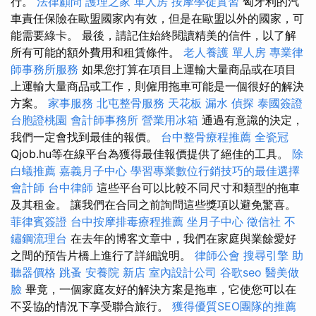
行。
法律顧問
護理之家 單人房
按摩學徒實習
匈牙利的汽
車責任保險在歐盟國家內有效，但是在歐盟以外的國家，可
能需要綠卡。 最後，請記住始終閱讀精美的信件，以了解
所有可能的額外費用和租賃條件。
老人養護 單人房
專業律
師事務所服務
如果您打算在項目上運輸大量商品或在項目
上運輸大量商品或工作，則僱用拖車可能是一個很好的解決
方案。
家事服務
北屯整骨服務
天花板 漏水
偵探
泰國簽證
台胞證桃園
會計師事務所
營業用冰箱
通過有意識的決定，
我們一定會找到最佳的報價。
台中整骨療程推薦
全瓷冠
Qjob.hu等在線平台為獲得最佳報價提供了絕佳的工具。
除
白蟻推薦
嘉義月子中心
學習專業數位行銷技巧的最佳選擇
會計師
台中律師
這些平台可以比較不同尺寸和類型的拖車
及其租金。 讓我們在合同之前詢問這些獎項以避免驚喜。
菲律賓簽證
台中按摩排毒療程推薦
坐月子中心
徵信社
不
鏽鋼流理台
在去年的博客文章中，我們在家庭與業餘愛好
之間的預告片橋上進行了詳細說明。
律師公會
搜尋引擎
助
聽器價格
跳蚤
安養院 新店
室內設計公司
谷歌seo
醫美做
臉
畢竟，一個家庭友好的解決方案是拖車，它使您可以在
不妥協的情況下享受聯合旅行。
獲得優質SEO團隊的推薦