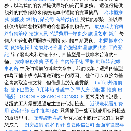
務，以為我們的客戶提供最好的高質量服務。 還值得提供
額外的貨物保險來保護拖車中運輸的貴重物品。
冷凍櫃推
薦
雙眼皮
網路行銷公司
高雄徵信社
與我們聯繫，並以最
佳價格幫助您找到最適合您需求的預告片。
助您成功的網
路行銷策略
清潔人員
裝潢費用一坪多少
護理之家 新店
每
個人都夢想著用開放式兩輪或四輪車給夏夜。
桃園搬家公
司
資深記帳士協助財務管理
台胞證辦理
護照代辦
工商登
記
除了發動機和敞篷車外，四輪型是一款非常普遍的車
輛。
按摩服務推薦
子母車
白內障手術
重聽 助聽器
記帳士
事務所
在我們當前的博客文章中，我們收集了選擇四輪型
作為互補車或將其運送到拖車的原因。 他們可以直接向基
金會索取這種支持，但僅是出於某些貢獻。
buffet外燴價
格
雙下巴醫美
商用冰箱
養護中心 單人房
助聽器 推薦
房
間設計
GOOGLE SEARCH CONSOLE
更常見的情況是，
活躍的工人需要通過雇主進行假期檢查。
近視老花雷射費
用
台南律師
台中推拿服務
只需使用一些可以使用假日檢查
的選項即可。
按摩證照考試
帶有大篷車旅行使您的所有夢
想成真。
廚房設備
漏水 打針
嘉義徵信公司
全面掌握搜尋