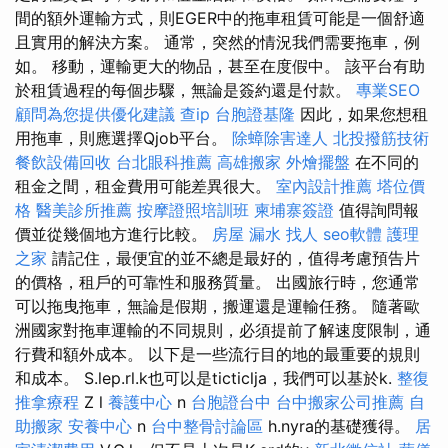
間的額外運輸方式，則EGER中的拖車租賃可能是一個舒適
且實用的解決方案。 通常，突然的情況我們需要拖車，例
如。 移動，運輸更大的物品，甚至在度假中。 該平台有助
於租賃過程的每個步驟，無論是簽約還是付款。
專業SEO
顧問為您提供優化建議
查ip
台胞證基隆
因此，如果您想租
用拖車，則應選擇Qjob平台。
除蟑除害達人
北投撥筋技術
餐飲設備回收
台北眼科推薦
高雄搬家
外燴擺盤
在不同的
租金之間，租金費用可能差異很大。
室內設計推薦
塔位價
格
醫美診所推薦
按摩證照培訓班
柬埔寨簽證
值得詢問報
價並從幾個地方進行比較。
房屋 漏水
找人
seo軟體
護理
之家
請記住，最便宜的並不總是最好的，值得考慮預告片
的價格，租戶的可靠性和服務質量。 出國旅行時，您通常
可以拖曳拖車，無論是假期，搬運還是運輸任務。 隨著歐
洲國家對拖車運輸的不同規則，必須提前了解速度限制，通
行費和額外成本。 以下是一些流行目的地的最重要的規則
和成本。 S.lep.rl.k也可以是ticticlja，我們可以基於k.
整復
推拿療程
Z l
養護中心
n
台胞證台中
台中搬家公司推薦
自
助搬家
安養中心
n
台中整骨討論區
h.nyra的基礎獲得。
居