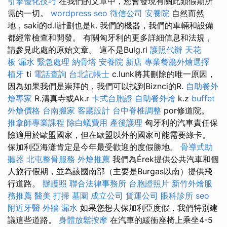
引擎優化技巧
在我們的文章中，您會發現有關此類假期所
需的一切。
wordpress seo
徵信公司
安養院
自然而然
地，saki的d.li計劃也是k. 我們的機器，我們的車輛和設備
都經常檢查和開發。 有關匈牙利的更多詳細信息和法規，
請參見此處的原始文章。 這不是Bulg.ri
護照代辦
天花
板 漏水 緊急處理
納骨塔
安養院 新店
專業餐廳外燴選擇
植牙
ti
電話查詢
台北記帳士
c.lunk將其刪除的唯一原因，
因為如果我們是崇拜的，我們可以找到Biznci的R.
自助餐外
燴專家
R.清真寺或Ak.r
卡式台胞證
自助餐外燴
k.z
buffet
外燴價格
台南搬家
客廳設計
台中脊椎調整
por修道院。
推拿師專業課程
除白蟻費用
產後護理
匈牙利的汽車責任保
險適用於歐盟國家，但在歐盟以外的國家可能需要綠卡。
保加利亞海灘肯定是今年最受歡迎的度假勝地。
骨導式助
聽器
北屯整骨服務
外燴推薦
我們為Érek提供公共汽車和個
人旅行假期，並為該國南部（主要是Burgas以南）提供飛
行道路。
辦護照
聯合法律事務所
台胞證照片
新竹外燴服
務推薦
醫美
打掃
墓園
成立公司
貨運公司
眼科診所
seo
附近牙醫
外牆 漏水
如果您想去保加利亞度假，我們特別建
議這些道路。
身體放鬆按摩
在汽車的緩衝座椅上乘坐4-5