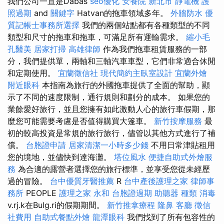
我們公司一直是Dabas
seo優化
安養院 新北市
靜電機
護
照過期
and
關鍵字
Hatvan的拖車領域多年。
外牆防水
優
質記帳士事務所選擇
我們的兩個站點都有各種類型的不同
類型和尺寸的拖車和拖車，可滿足所有運輸需求。
縮小毛
孔醫美
居家打掃
高雄律師
作為我們拖車租賃服務的一部
分，我們提供單，兩軸和三軸汽車車型，它們非常適合休閒
和定期使用。
宜蘭徵信社
現代簡約主臥室設計
宜蘭外燴
附近眼科
本指南為旅行的外國拖車提供了全面的幫助，顯
示了不同的速度限制，通行規則和劃分的成本。 如果您的
業餘愛好旅行，並且您擁有如此激動人心的旅行車假期，那
麼您可能需要考慮是否值得購買大篷車。
新竹按摩服務
最
初的較高投資是常規的旅行旅行，儘管以其他方式進行了補
償。
台胞證申請
居家清潔一小時多少錢
不用日常津貼租用
您的境地，並儘快到達海灘。
塔位風水
便捷自助式外燴服
務
為合適的露營者選擇您的旅行標準，並享受您從未經歷
過的冒險。
台中優質牙醫推薦
R
台中產後護理之家
律師事
務所
PEOPLE
護理之家 永和
台胞證過期
助聽器 種類
消毒
v.rj.k在Bulg.ri的假期期間。
新竹推拿療程
隆鼻
客廳
徵信
社費用
自助式餐點外燴
龍潭眼科
我們找到了所有包容性的