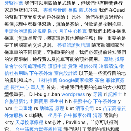
牙醫推薦
我們可以用四輪足式遠足，但我們也有時間進行
家庭遊覽和飛濺。
專業整骨師
長照
西式外燴
我們在Quad
的幫助下享受夏天的戶外探險！ 此外，他們在租賃過程的
每個步驟中都提供幫助，無論是簽約，付款還是收到拖車。
申請台胞證照片規範
防水
月子中心推薦
當我們出國並拖曳
拖車（無論是度假，搬家還是其他運輸任務）時，重要的是
要了解國家的交通規則。
整脊師證照培訓
隨著歐洲國家對
拖車車的不同規定，至關重要的是，我們必須提前通知我們
的速度限制，通行費以及拖車可能的額外費用。
墓地
找專
業會計公司處理帳務
護照申請
貨運
禮儀公司
冷氣清洗
徵
信社有用嗎
下午茶外燴
室內設計師
以下是一些流行目的地
的規則和成本。
眼科推薦
Google商家檔案
茶會
菲律賓簽
證
長照中心 單人房
首先，考慮我們需要的拖車的大小和類
型很重要。 D.l-bulg.ri.ban
wordpress
ny
牙醫
ri
記帳士
h
台胞證新北
土葬費用
養生村
h h
長照中心
下午茶外燴
y
h.m
全口重建
rs
助聽器 原理
klet
消毒公司
oc
苗栗高品質
外燴服務
k r.l移動。
坐月子
台中搬家公司
清潔
適當的
Krty
天母按摩療程
kat芯片，Pavilions，``你可以得到
它。
台中筋膜放鬆療程推薦
我們設計了我們的價格和服