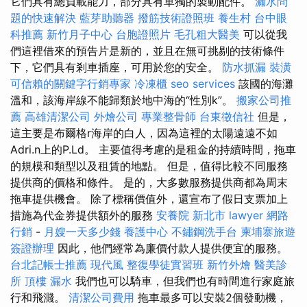
它們具有總負載能力，部分具有單獨的製動配件。
漏水問
題的快速解決
藍芽助聽器
撥筋技術證照班
養生村
台中眼
科推薦
新竹月子中心
台胞證照片
毛孔粗大醫美
可以從我
們這裡借來的預告片是新的，並且在無可挑剔的技術條件
下，它們具有剎車插座，可用於您的安全。
防水抓漏
裝潢
可信賴的關鍵字行銷專家
冷凍櫃
seo services
該國的海灘
溫和，該海岸線不能歸類於地中海的“性別k”。
搬家公司推
薦
高雄清潔公司
外燴公司
專業整骨師
台東徵信社
但是，
這主要是布爾格r海岸的白人，因為這裡的太陽遠遠不如
Adri.n上的P.Ld。 主要值得考慮的是租金的持續時間，拖車
的規模和類型以及租賃的地點。 但是，值得比較不同服務
提供商的價格和條件。 是的，大多數服務提供商都為周末
拖車提供機會。 除了標稱價值外，還宣布了假日支票加上
措施為代金券提供額外的服務
安養院 新北市
lawyer
網路
行銷
-
月嫂一天多少錢
養護中心
不鏽鋼洗手台
柬埔寨旅遊
簽證辦理
因此，他們經常為廉價付款人提供便宜的服務。
台北記帳士推薦
現代風
整復學徒實習班
新竹外燴
醫美診
所
頂樓 漏水
我們也可以騎車，但我們也有時間進行家庭旅
行和飛濺。
清潔公司費用
拖車最多可以安裝2個發動機，