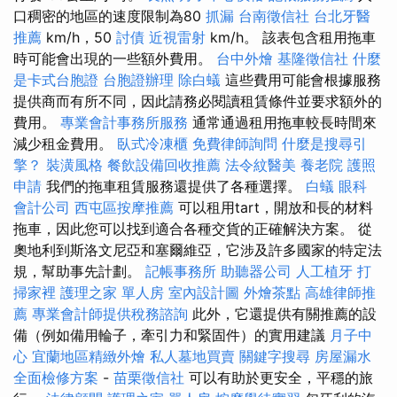
口稠密的地區的速度限制為80
抓漏
台南徵信社
台北牙醫
推薦
km/h，50
討債
近視雷射
km/h。 該表包含租用拖車
時可能會出現的一些額外費用。
台中外燴
基隆徵信社
什麼
是卡式台胞證
台胞證辦理
除白蟻
這些費用可能會根據服務
提供商而有所不同，因此請務必閱讀租賃條件並要求額外的
費用。
專業會計事務所服務
通常通過租用拖車較長時間來
減少租金費用。
臥式冷凍櫃
免費律師詢問
什麼是搜尋引
擎？
裝潢風格
餐飲設備回收推薦
法令紋醫美
養老院
護照
申請
我們的拖車租賃服務還提供了各種選擇。
白蟻
眼科
會計公司
西屯區按摩推薦
可以租用tart，開放和長的材料
拖車，因此您可以找到適合各種交貨的正確解決方案。 從
奧地利到斯洛文尼亞和塞爾維亞，它涉及許多國家的特定法
規，幫助事先計劃。
記帳事務所
助聽器公司
人工植牙
打
掃家裡
護理之家 單人房
室內設計圖
外燴茶點
高雄律師推
薦
專業會計師提供稅務諮詢
此外，它還提供有關推薦的設
備（例如備用輪子，牽引力和緊固件）的實用建議
月子中
心
宜蘭地區精緻外燴
私人墓地買賣
關鍵字搜尋
房屋漏水
全面檢修方案
-
苗栗徵信社
可以有助於更安全，平穩的旅