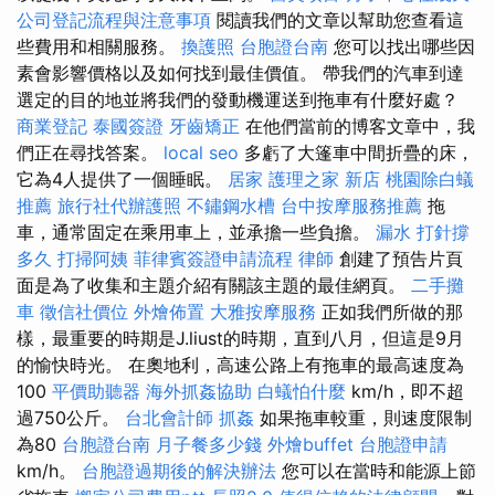
公司登記流程與注意事項
閱讀我們的文章以幫助您查看這
些費用和相關服務。
換護照
台胞證台南
您可以找出哪些因
素會影響價格以及如何找到最佳價值。 帶我們的汽車到達
選定的目的地並將我們的發動機運送到拖車有什麼好處？
商業登記
泰國簽證
牙齒矯正
在他們當前的博客文章中，我
們正在尋找答案。
local seo
多虧了大篷車中間折疊的床，
它為4人提供了一個睡眠。
居家
護理之家 新店
桃園除白蟻
推薦
旅行社代辦護照
不鏽鋼水槽
台中按摩服務推薦
拖
車，通常固定在乘用車上，並承擔一些負擔。
漏水 打針撐
多久
打掃阿姨
菲律賓簽證申請流程
律師
創建了預告片頁
面是為了收集和主題介紹有關該主題的最佳網頁。
二手攤
車
徵信社價位
外燴佈置
大雅按摩服務
正如我們所做的那
樣，最重要的時期是J.liust的時期，直到八月，但這是9月
的愉快時光。 在奧地利，高速公路上有拖車的最高速度為
100
平價助聽器
海外抓姦協助
白蟻怕什麼
km/h，即不超
過750公斤。
台北會計師
抓姦
如果拖車較重，則速度限制
為80
台胞證台南
月子餐多少錢
外燴buffet
台胞證申請
km/h。
台胞證過期後的解決辦法
您可以在當時和能源上節