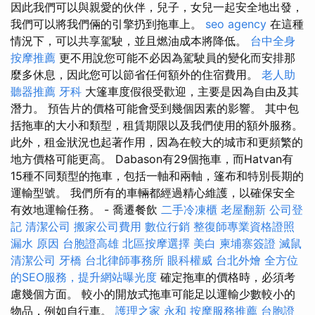
因此我們可以與親愛的伙伴，兒子，女兒一起安全地出發，
我們可以將我們倆的引擎扔到拖車上。
seo agency
在這種
情況下，可以共享駕駛，並且燃油成本將降低。
台中全身
按摩推薦
更不用說您可能不必因為駕駛員的變化而安排那
麼多休息，因此您可以節省任何額外的住宿費用。
老人助
聽器推薦
牙科
大篷車度假很受歡迎，主要是因為自由及其
潛力。 預告片的價格可能會受到幾個因素的影響。 其中包
括拖車的大小和類型，租賃期限以及我們使用的額外服務。
此外，租金狀況也起著作用，因為在較大的城市和更頻繁的
地方價格可能更高。 Dabason有29個拖車，而Hatvan有
15種不同類型的拖車，包括一軸和兩軸，篷布和特別長期的
運輸型號。 我們所有的車輛都經過精心維護，以確保安全
有效地運輸任務。 - 喬遷餐飲
二手冷凍櫃
老屋翻新
公司登
記
清潔公司
搬家公司費用
數位行銷
整復師專業資格證照
漏水 原因
台胞證高雄
北區按摩選擇
美白
柬埔寨簽證
滅鼠
清潔公司
牙橋
台北律師事務所
眼科權威
台北外燴
全方位
的SEO服務，提升網站曝光度
確定拖車的價格時，必須考
慮幾個方面。 較小的開放式拖車可能足以運輸少數較小的
物品，例如自行車。
護理之家 永和
按摩服務推薦
台胞證