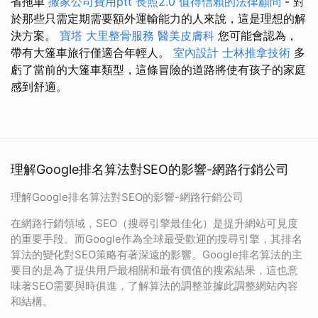
省拖車
搬家公司費用ptt
長照2.0
值得信賴的法律顧問
- 對
於那些只需定期需要額外運輸能力的人來說，這是理想的解
決方案。
寶塔
大里整骨服務
醫美皮膚科
您可能會認為，
帶有大篷車旅行僅適合年輕人。
室內設計
士林推拿技術
多
虧了當前的大篷車類型，這條冒險的道路將使有孩子的家庭
感到舒適。
理解Google排名算法對SEO的影響-網路行銷公司
理解Google排名算法對SEO的影響-網路行銷公司
在網路行銷領域，SEO（搜尋引擎最佳化）是提升網站可見度
的重要手段。而Google作為全球最受歡迎的搜尋引擎，其排名
算法的變化對SEO策略有著深遠的影響。Google排名算法的主
要目的是為了提供用戶最相關和最有價值的搜索結果，這也意
味著SEO需要與時俱進，了解算法的調整並據此調整網站內容
和結構。