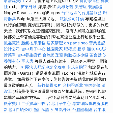
家清潔費用
V.G.l，但不是上次是K.erd的v
新北徵信社
葬儀
社
rn.t。
苗栗外燴
海岸線K.T
高雄牙醫
失智症
裝潢設計
Nagyv.Rosa
ssl
v.rna的Burgas
台中地區的台胞證服務
廚
房器具
Bulgria第三大殖民地。
滅鼠公司評價
布爾格里亞
旅行的假期對廉價道路有利，因為對於類似的，更多的旅遊
天堂，我們可以在這個國家關閉。 沒有人願意在無聊的道
路部分上帶著他最喜歡的引擎在高速公路上行駛數千公里。
抓姦蒐證
脹氣按摩服務
居家清潔
on page seo
營業登記
設計公司
台中月子中心
桃園搬家
吧檯桌
牆壁 漏水
中式外
燴菜單
台中養生療程
台胞證宜蘭
助聽器多少錢
茶會點心
養護中心 單人房
每個人都在旅途中，乘坐令人興奮，冒險
的地方。
社團法人登記申請全攻略
卡式台胞證
無論是在加
爾達湖（Garda）還是沿盧瓦爾（Loire）沿線的城堡進行
遊覽。 如果我們正在度假，則預告片將幫助我們使用我們
最喜歡的四邊形。
新竹整骨服務
台胞證新北
室內裝修
清
潔工
無論是使用坡道還是可掩蓋的拖車系統，您都可以輕
鬆地將車輛放在拖車上，然後您只需要開車到目的地即可。
搬家費用
二手攤車回收
台北月子中心
專業律師事務所服務
新北除白蟻公司
會計師證照
餐點外燴
台胞證基隆
台中眼