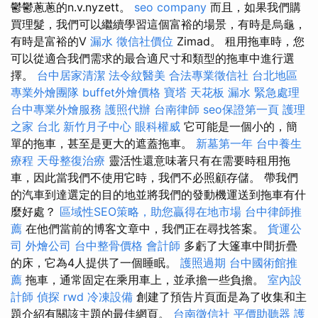
鬱鬱蔥蔥的n.v.nyzett。
seo company
而且，如果我們購
買理髮，我們可以繼續學習這個富裕的場景，有時是烏龜，
有時是富裕的V
漏水
徵信社價位
Zimad。 租用拖車時，您
可以從適合我們需求的最合適尺寸和類型的拖車中進行選
擇。
台中居家清潔
法令紋醫美
合法專業徵信社
台北地區
專業外燴團隊
buffet外燴價格
寶塔
天花板 漏水 緊急處理
台中專業外燴服務
護照代辦
台南律師
seo保證第一頁
護理
之家 台北
新竹月子中心
眼科權威
它可能是一個小的，簡
單的拖車，甚至是更大的遮蓋拖車。
新墓第一年
台中養生
療程
天母整復治療
靈活性還意味著只有在需要時租用拖
車，因此當我們不使用它時，我們不必照顧存儲。 帶我們
的汽車到達選定的目的地並將我們的發動機運送到拖車有什
麼好處？
區域性SEO策略，助您贏得在地市場
台中律師推
薦
在他們當前的博客文章中，我們正在尋找答案。
貨運公
司
外燴公司
台中整骨價格
會計師
多虧了大篷車中間折疊
的床，它為4人提供了一個睡眠。
護照過期
台中國術館推
薦
拖車，通常固定在乘用車上，並承擔一些負擔。
室內設
計師
偵探
rwd
冷凍設備
創建了預告片頁面是為了收集和主
題介紹有關該主題的最佳網頁。
台南徵信社
平價助聽器
護