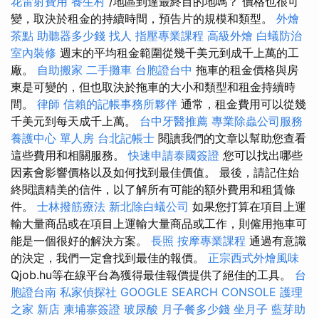
花雷射費用
養生村
/地區到達最終目的地嗎？ 價格也很可
變，取決於租金的持續時間，預告片的規模和類型。
外燴
茶點
助聽器多少錢
找人
指壓專業課程
高級外燴
白蟻防治
室內裝修
週末的平均租金範圍從幾千美元到成千上萬的工
廠。
自助搬家
二手攤車
台胞證台中
拖車的租金價格與房
東是可變的，但也取決於拖車的大小和類型和租金持續時
間。
律師
信賴的記帳事務所夥伴
通常，租金費用可以從幾
千美元到每天成千上萬。
台中牙醫推薦
專業除蟲公司服務
養護中心 單人房
台北記帳士
閱讀我們的文章以幫助您查看
這些費用和相關服務。
快速申請泰國簽證
您可以找出哪些
因素會影響價格以及如何找到最佳價值。 最後，請記住始
終閱讀精美的信件，以了解所有可能的額外費用和租賃條
件。
士林撥筋療法
新北除白蟻公司
如果您打算在項目上運
輸大量商品或在項目上運輸大量商品或工作，則僱用拖車可
能是一個很好的解決方案。
長照
按摩專業課程
通過有意識
的決定，我們一定會找到最佳的報價。
正宗西式外燴風味
Qjob.hu等在線平台為獲得最佳報價提供了絕佳的工具。
台
胞證台南
私家偵探社
GOOGLE SEARCH CONSOLE
護理
之家 新店
柬埔寨簽證
玻尿酸
月子餐多少錢
坐月子
藍芽助