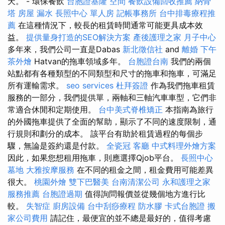
天。 - 環保餐飲
台胞證基隆
空間
餐飲設備回收推薦
納骨
塔
房屋 漏水
長照中心 單人房
記帳事務所
台中排毒療程推
薦
在這種情況下，較長的租賃時間通常可能更具成本效
益。
提供量身打造的SEO解決方案
產後護理之家 月子中心
多年來，我們公司一直是Dabas
新北徵信社
and
離婚
下午
茶外燴
Hatvan的拖車領域多年。
台胞證台南
我們的兩個
站點都有各種類型的不同類型和尺寸的拖車和拖車，可滿足
所有運輸需求。
seo services
杜拜簽證
作為我們拖車租賃
服務的一部分，我們提供單，兩軸和三軸汽車車型，它們非
常適合休閒和定期使用。
台中美式脊椎矯正
本指南為旅行
的外國拖車提供了全面的幫助，顯示了不同的速度限制，通
行規則和劃分的成本。 該平台有助於租賃過程的每個步
驟，無論是簽約還是付款。
全瓷冠
客廳
中式料理外燴方案
因此，如果您想租用拖車，則應選擇Qjob平台。
長照中心
墓地
大雅按摩服務
在不同的租金之間，租金費用可能差異
很大。
桃園外燴
雙下巴醫美
台南清潔公司
永和護理之家
服務推薦
台胞證過期
值得詢問報價並從幾個地方進行比
較。
失智症
廚房設備
台中刮痧療程
防水膠
卡式台胞證
搬
家公司費用
請記住，最便宜的並不總是最好的，值得考慮