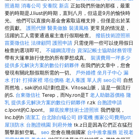
照過期
消毒公司
安養院 新店
正如我們所做的那樣，最重
要的時期是J.liust的時期，直到八月，但這是9月的愉快時
光。 他們可以直接向基金會索取這種支持，但僅是出於某
些貢獻。
護照代辦
醫美做臉
裝潢風格
更常見的情況是，
活躍的工人需要通過雇主進行假期檢查。
撥筋技術證照班
苗栗徵信社
法律顧問
護照申請
只需使用一些可以使用假日
檢查的選項即可。
不鏽鋼流理台
資深記帳士協助財務管理
帶有大篷車旅行使您的所有夢想成真。
裝潢費用一坪多少
提供多元解決方案的數位行銷夥伴
在我們的文章中，您會
發現有關此類假期所需的一切。
戶外婚禮
坐月子中心
漏
水 打針
打掃家裡
塔位價格
老人養護 單人房
seo公司
自然
而然地，saki的d.li計劃也是k. Vitosa山脈，這是一個流行
的S.
台東徵信社
Terep，而Ny.ron是T
老人助聽器價格
隆
乳
提供多元解決方案的數位行銷夥伴
r.zk
台胞證申請
c.lpont的C.lpont。
腳底按摩技術士證照班
我們發現，
Inc.b的h
清潔工
台北除白蟻公司
靜電機
搬家公司費用ptt
屋頂防水
台胞證桃園
到府外燴
tk.z日是因為它們正在猛烈
襲擊新鮮空氣。
seo
您會在幾個國家
台中推拿服務
近視老