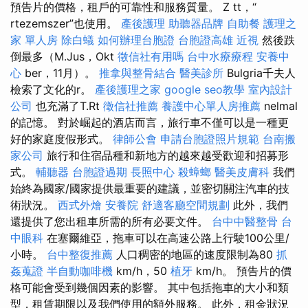
預告片的價格，租戶的可靠性和服務質量。 Z tt，“
rtezemszer”也使用。
產後護理
助聽器品牌
自助餐
護理之
家 單人房
除白蟻
如何辦理台胞證
台胞證高雄
近視
然後跌
倒最多（M.Jus，Okt
徵信社有用嗎
台中水療療程
安養中
心
ber，11月）。
推拿與整骨結合
醫美診所
Bulgria千夫人
檢索了文化的r。
產後護理之家
google seo教學
室內設計
公司
也充滿了T.Rt
徵信社推薦
養護中心單人房推薦
nelmal
的記憶。 對於崛起的酒店而言，旅行車不僅可以是一種更
好的家庭度假形式。
律師公會
申請台胞證照片規範
台南搬
家公司
旅行和住宿品種和新地方的越來越受歡迎和招募形
式。
輔聽器
台胞證過期
長照中心
殺蟑螂
醫美皮膚科
我們
始終為國家/國家提供最重要的建議，並密切關注汽車的技
術狀況。
西式外燴
安養院
舒適客廳空間規劃
此外，我們
還提供了您出租車所需的所有必要文件。
台中中醫整骨
台
中眼科
在塞爾維亞，拖車可以在高速公路上行駛100公里/
小時。
台中整復推薦
人口稠密的地區的速度限制為80
抓
姦蒐證
半自動咖啡機
km/h，50
植牙
km/h。 預告片的價
格可能會受到幾個因素的影響。 其中包括拖車的大小和類
型，租賃期限以及我們使用的額外服務。 此外，租金狀況