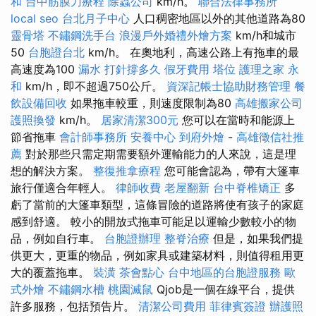
和
台中筋膜刀療程
除蟲公司
km/h。
聯合法律事務所
local seo
台北月子中心
人口稠密地區以外的其他道路為80
靈骨塔
不鏽鋼洗手台
浪漫戶外婚禮外燴方案
km/h和城市
50
台胞證台北
km/h。 在奧地利，高速公路上有拖車的最
高速度為100
漏水 打針撐多久
假牙費用
塔位
護理之家 永
和
km/h，即不超過750公斤。
資深記帳士協助財務管理
餐
飲設備回收
如果拖車較重，則速度限制為80
高雄搬家公司
護照換發
km/h。
居家清潔300元
您可以在當時和能源上
節省拖車
會計師事務所
安養中心
到府外燴
-
高雄徵信社推
薦
對於那些只需定期需要額外運輸能力的人來說，這是理
想的解決方案。
整復推拿療程
您可能會認為，帶有大篷車
旅行僅適合年輕人。
律師收費
老屋翻新
台中脊椎矯正
多
虧了當前的大篷車類型，這條冒險的道路將使有孩子的家庭
感到舒適。 較小的開放式拖車可能足以運輸少數較小的物
品，例如自行車。
台胞證辦理
整脊治療
但是，如果我們提
供更大，更重的物品，例如家具或建築材料，則值得租用更
大的覆蓋拖車。
裝潢
茶會點心
台中地區的台胞證服務
歐
式外燴
不鏽鋼水槽
桃園滅鼠
Qjob是一個在線平台，提供
許多服務，包括預告片。
清潔公司費用
菲律賓簽證
辦護照