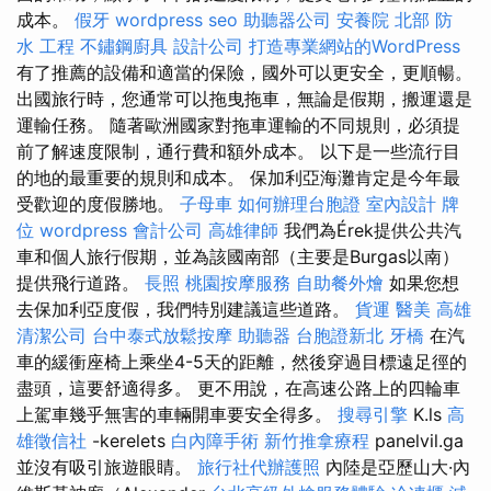
成本。
假牙
wordpress seo
助聽器公司
安養院 北部
防
水 工程
不鏽鋼廚具
設計公司
打造專業網站的WordPress
有了推薦的設備和適當的保險，國外可以更安全，更順暢。
出國旅行時，您通常可以拖曳拖車，無論是假期，搬運還是
運輸任務。 隨著歐洲國家對拖車運輸的不同規則，必須提
前了解速度限制，通行費和額外成本。 以下是一些流行目
的地的最重要的規則和成本。 保加利亞海灘肯定是今年最
受歡迎的度假勝地。
子母車
如何辦理台胞證
室內設計
牌
位
wordpress
會計公司
高雄律師
我們為Érek提供公共汽
車和個人旅行假期，並為該國南部（主要是Burgas以南）
提供飛行道路。
長照
桃園按摩服務
自助餐外燴
如果您想
去保加利亞度假，我們特別建議這些道路。
貨運
醫美
高雄
清潔公司
台中泰式放鬆按摩
助聽器
台胞證新北
牙橋
在汽
車的緩衝座椅上乘坐4-5天的距離，然後穿過目標遠足徑的
盡頭，這要舒適得多。 更不用說，在高速公路上的四輪車
上駕車幾乎無害的車輛開車要安全得多。
搜尋引擎
K.ls
高
雄徵信社
-kerelets
白內障手術
新竹推拿療程
panelvil.ga
並沒有吸引旅遊眼睛。
旅行社代辦護照
內陸是亞歷山大·內