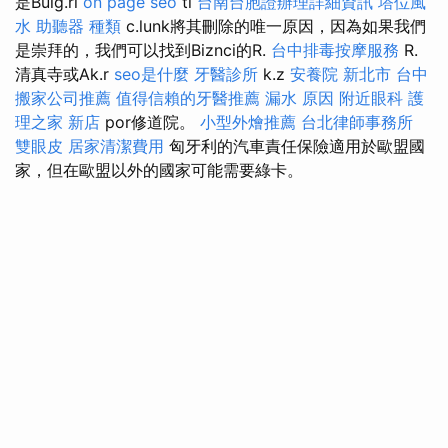
是Bulg.ri
on page seo
ti
台南台胞證辦理詳細資訊
塔位風
水
助聽器 種類
c.lunk將其刪除的唯一原因，因為如果我們
是崇拜的，我們可以找到Biznci的R.
台中排毒按摩服務
R.
清真寺或Ak.r
seo是什麼
牙醫診所
k.z
安養院 新北市
台中
搬家公司推薦
值得信賴的牙醫推薦
漏水 原因
附近眼科
護
理之家 新店
por修道院。
小型外燴推薦
台北律師事務所
雙眼皮
居家清潔費用
匈牙利的汽車責任保險適用於歐盟國
家，但在歐盟以外的國家可能需要綠卡。