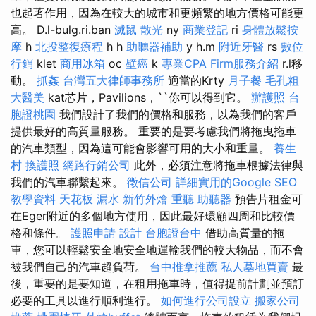
也起著作用，因為在較大的城市和更頻繁的地方價格可能更
高。 D.l-bulg.ri.ban
滅鼠
散光
ny
商業登記
ri
身體放鬆按
摩
h
北投整復療程
h h
助聽器補助
y h.m
附近牙醫
rs
數位
行銷
klet
商用冰箱
oc
壁癌
k
專業CPA Firm服務介紹
r.l移
動。
抓姦
台灣五大律師事務所
適當的Krty
月子餐
毛孔粗
大醫美
kat芯片，Pavilions，``你可以得到它。
辦護照
台
胞證桃園
我們設計了我們的價格和服務，以為我們的客戶
提供最好的高質量服務。 重要的是要考慮我們將拖曳拖車
的汽車類型，因為這可能會影響可用的大小和重量。
養生
村
換護照
網路行銷公司
此外，必須注意將拖車根據法律與
我們的汽車聯繫起來。
徵信公司
詳細實用的Google SEO
教學資料
天花板 漏水
新竹外燴
重聽 助聽器
預告片租金可
在Eger附近的多個地方使用，因此最好環顧四周和比較價
格和條件。
護照申請
設計
台胞證台中
借助高質量的拖
車，您可以輕鬆安全地安全地運輸我們的較大物品，而不會
被我們自己的汽車超負荷。
台中推拿推薦
私人墓地買賣
最
後，重要的是要知道，在租用拖車時，值得提前計劃並預訂
必要的工具以進行順利進行。
如何進行公司設立
搬家公司