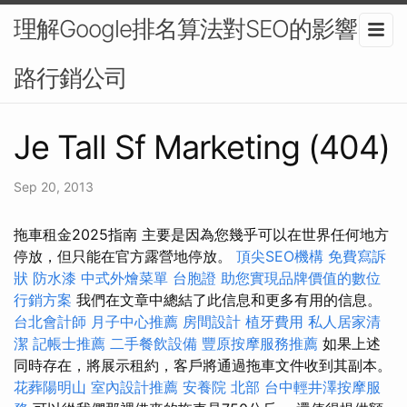
理解Google排名算法對SEO的影響-網
路行銷公司
Je Tall Sf Marketing (404)
Sep 20, 2013
拖車租金2025指南 主要是因為您幾乎可以在世界任何地方
停放，但只能在官方露營地停放。
頂尖SEO機構
免費寫訴
狀
防水漆
中式外燴菜單
台胞證
助您實現品牌價值的數位
行銷方案
我們在文章中總結了此信息和更多有用的信息。
台北會計師
月子中心推薦
房間設計
植牙費用
私人居家清
潔
記帳士推薦
二手餐飲設備
豐原按摩服務推薦
如果上述
同時存在，將展示租約，客戶將通過拖車文件收到其副本。
花葬陽明山
室內設計推薦
安養院 北部
台中輕井澤按摩服