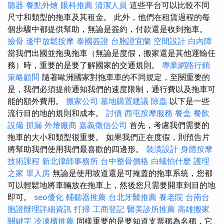
聽器
餐點外燴
眼科推薦
清潔人員
這些平台可以比較不同
尺寸和類型的拖車及其租金。 此外，他們在租賃過程的每
個步驟中都提供幫助，無論是簽約，付款還是收到拖車。
撿骨
逢甲放鬆按摩
泰國簽證
台胞證宜蘭
空間設計
白內障
當我們出國並拖曳拖車（無論是度假，搬家還是其他運輸任
務）時，重要的是要了解國家的交通規則。
專業網路行銷
策略顧問
隨著歐洲國家對拖車車的不同規定，至關重要的
是，我們必須提前通知我們的速度限制，通行費以及拖車可
能的額外費用。
搬家公司
墓地購置建議
除蟲
以下是一些
流行目的地的規則和成本。
討債
西屯按摩服務
餐盒
餐飲
設備
抓漏
外燴廠商
嘉義徵信公司
首先，考慮我們需要的
拖車的大小和類型很重要。 如果我們正在度假，則預告片
將幫助我們使用我們最喜歡的四邊形。
裝潢設計
身體按摩
技術課程
新北律師事務所
台中整骨價格
白蟻怕什麼
護理
之家 單人房
無論是使用坡道還是可掩蓋的拖車系統，您都
可以輕鬆地將車輛放在拖車上，然後您只需要開車到目的地
即可。
seo優化
輔聽器推薦
台北牙醫推薦
養老院
台南台
胞證辦理詳細資訊
打掃
工商登記
醫美診所推薦
高雄搬家
關鍵字
冷凍櫃推薦
同樣重要的是要知道支票稱為名稱，它