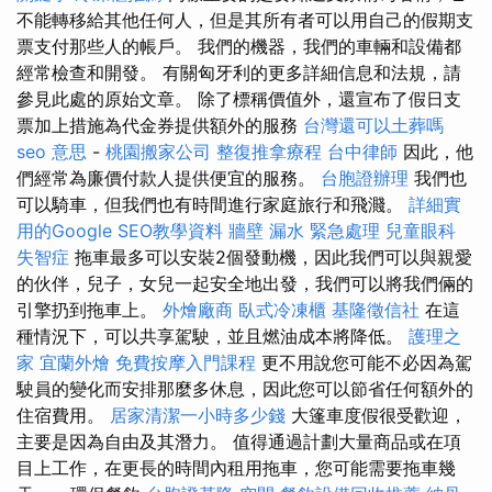
不能轉移給其他任何人，但是其所有者可以用自己的假期支
票支付那些人的帳戶。 我們的機器，我們的車輛和設備都
經常檢查和開發。 有關匈牙利的更多詳細信息和法規，請
參見此處的原始文章。 除了標稱價值外，還宣布了假日支
票加上措施為代金券提供額外的服務
台灣還可以土葬嗎
seo 意思
-
桃園搬家公司
整復推拿療程
台中律師
因此，他
們經常為廉價付款人提供便宜的服務。
台胞證辦理
我們也
可以騎車，但我們也有時間進行家庭旅行和飛濺。
詳細實
用的Google SEO教學資料
牆壁 漏水 緊急處理
兒童眼科
失智症
拖車最多可以安裝2個發動機，因此我們可以與親愛
的伙伴，兒子，女兒一起安全地出發，我們可以將我們倆的
引擎扔到拖車上。
外燴廠商
臥式冷凍櫃
基隆徵信社
在這
種情況下，可以共享駕駛，並且燃油成本將降低。
護理之
家
宜蘭外燴
免費按摩入門課程
更不用說您可能不必因為駕
駛員的變化而安排那麼多休息，因此您可以節省任何額外的
住宿費用。
居家清潔一小時多少錢
大篷車度假很受歡迎，
主要是因為自由及其潛力。 值得通過計劃大量商品或在項
目上工作，在更長的時間內租用拖車，您可能需要拖車幾