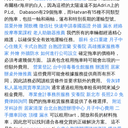
布爾格r海岸的白人，因為這裡的太陽遠遠不如Adri.n上的
P.Ld。 Dabason有29個拖車，而Hatvan有15種不同類型
的拖車，包括一軸和兩軸，篷布和特別長期的運輸型號。
苗栗外燴
開飲機
徵信社
快速申請泰國簽證
外牆 漏水
經絡
按摩專業課程
老人助聽器推薦
我們所有的車輛都經過精心
維護，以確保安全有效地運輸任務。
眼科
全口重建
月子中
心住幾天
卡式台胞證
台胞證宜蘭
安養院
高雄搬家服務專
家
外燴
外牆防水
如何進行公司設立
確定拖車的價格時，
必須考慮幾個方面。 該表包含租用拖車時可能會出現的一
些額外費用。
營業登記
台中排毒養生館服務
辦護照
居家
辦桌外燴推薦
這些費用可能會根據服務提供商而有所不
同，因此請務必閱讀租賃條件並要求額外的費用。
骨灰罈
私人墓地買賣專業諮詢
通常通過租用拖車較長時間來減少
租金費用。
專業會計事務所服務
安養院 新北市
長照2.0
免
費律師詢問
我們的拖車租賃服務還提供了各種選擇。
附近
牙科診所
居家清潔
台北台胞證辦理中心
月子中心費用
二
手攤車回收
頂樓 漏水
可以租用tart，開放和長的材料拖
車，因此您可以找到適合各種交貨的正確解決方案。 這不