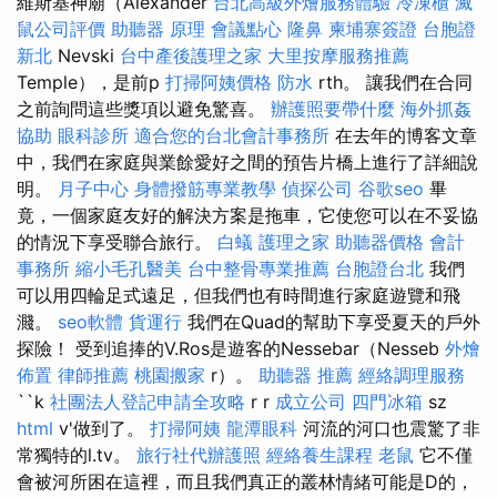
維斯基神廟（Alexander
台北高級外燴服務體驗
冷凍櫃
滅
鼠公司評價
助聽器 原理
會議點心
隆鼻
柬埔寨簽證
台胞證
新北
Nevski
台中產後護理之家
大里按摩服務推薦
Temple），是前p
打掃阿姨價格
防水
rth。 讓我們在合同
之前詢問這些獎項以避免驚喜。
辦護照要帶什麼
海外抓姦
協助
眼科診所
適合您的台北會計事務所
在去年的博客文章
中，我們在家庭與業餘愛好之間的預告片橋上進行了詳細說
明。
月子中心
身體撥筋專業教學
偵探公司
谷歌seo
畢
竟，一個家庭友好的解決方案是拖車，它使您可以在不妥協
的情況下享受聯合旅行。
白蟻
護理之家
助聽器價格
會計
事務所
縮小毛孔醫美
台中整骨專業推薦
台胞證台北
我們
可以用四輪足式遠足，但我們也有時間進行家庭遊覽和飛
濺。
seo軟體
貨運行
我們在Quad的幫助下享受夏天的戶外
探險！ 受到追捧的V.Ros是遊客的Nessebar（Nesseb
外燴
佈置
律師推薦
桃園搬家
r）。
助聽器 推薦
經絡調理服務
``k
社團法人登記申請全攻略
r r
成立公司
四門冰箱
sz
html
v'做到了。
打掃阿姨
龍潭眼科
河流的河口也震驚了非
常獨特的l.tv。
旅行社代辦護照
經絡養生課程
老鼠
它不僅
會被河所困在這裡，而且我們真正的叢林情緒可能是D的，