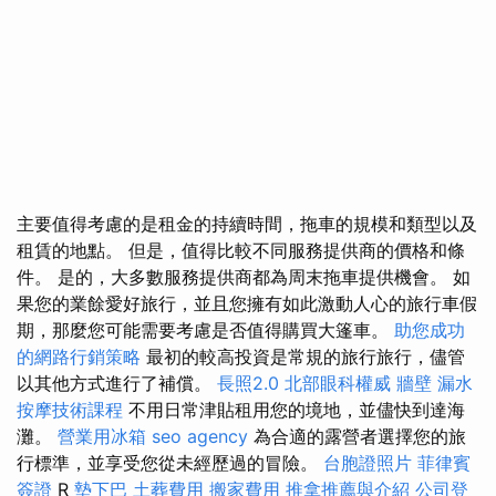
主要值得考慮的是租金的持續時間，拖車的規模和類型以及
租賃的地點。 但是，值得比較不同服務提供商的價格和條
件。 是的，大多數服務提供商都為周末拖車提供機會。 如
果您的業餘愛好旅行，並且您擁有如此激動人心的旅行車假
期，那麼您可能需要考慮是否值得購買大篷車。
助您成功
的網路行銷策略
最初的較高投資是常規的旅行旅行，儘管
以其他方式進行了補償。
長照2.0
北部眼科權威
牆壁 漏水
按摩技術課程
不用日常津貼租用您的境地，並儘快到達海
灘。
營業用冰箱
seo agency
為合適的露營者選擇您的旅
行標準，並享受您從未經歷過的冒險。
台胞證照片
菲律賓
簽證
R
墊下巴
土葬費用
搬家費用
推拿推薦與介紹
公司登