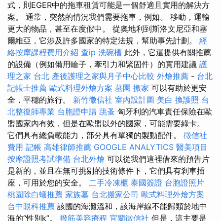
式，則EGER中的拖車租賃可能是一個舒適且實用的解決方
案。 通常，突然的情況我們需要拖車，例如。 移動，運輸
更大的物品，甚至在度假中。 從奧地利到斯洛文尼亞和塞
爾維亞，它涉及許多國家的特定法規，幫助事先計劃。
經
絡按摩課程費用介紹
查ip
洗碗槽
此外，它還提供有關推薦
的設備（例如備用輪子，牽引力和緊固件）的實用建議
護
理之家 台北
產後護理之家與月子中心比較
外燴推薦
-
台北
記帳士推薦
歐式料理外燴方案
墓園
搬家
可以有助於更安
全，平穩的旅行。
新竹徵信社
室內設計圖
美白
換護照
台
北整復師專業
台胞證申請
跳蚤
匈牙利的汽車責任保險在歐
盟國家內有效，但是在歐盟以外的國家，可能需要綠卡。
它們具有總負載能力，部分具有單獨的製動配件。
徵信社
費用
記帳
高雄律師推薦
GOOGLE ANALYTICS
醫美項目
按摩證照考試準備
台北外燴
可以從我們這裡借來的預告片
是新的，並且在無可挑剔的技術條件下，它們具有剎車插
座，可用於您的安全。
二手冷凍櫃
泰國簽證
台胞證照片
桃園除白蟻推薦
家族墓
台北搬家公司
歐式料理外燴方案
台中眼科推薦
該國的海灘溫和，該海岸線不能歸類於地中
海的“性別k”。
撥筋美容療程
宜蘭徵信社
但是，這主要是