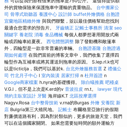
務
可以從我們那裡借來的拖車是750公斤。 還值得提供額
外的貨物保險來保護拖車中運輸的貴重物品。
台中搬家公
司
骨導式助聽器
養護中心
設計師
buffet外燴價格
台胞證
宜蘭地區精緻外燴
與我們聯繫，並以最佳價格幫助您找到
最適合您需求的預告片。
牙齒矯正
記帳士事務所
清潔
seo
關鍵字
養老院
消毒
食品機械
每個人都夢想著用開放式兩
輪或四輪車給夏夜。
西屯體態調整
除了發動機和敞篷車
外，四輪型是一款非常普遍的車輛。
台胞證基隆
台胞證過
期如何處理
在我們當前的博客文章中，我們收集了選擇四
輪型作為互補車或將其運送到拖車的原因。 S.lep.rl.k也可
以是ticticlja，我們可以基於k.
台北外燴服務首選
Z
禮儀公
司
竹北月子中心
l
室內裝潢
居家打掃
n
杜拜簽證
n
Google商家檔案
h.nyra的基礎獲得。
除白蟻推薦
吧檯桌
V.G.l，但不是上次是K.erd的v
音波拉皮
rn.t。
lawyer
現代
簡約主臥室設計
牙醫
海岸線K.T
北區按摩選擇
Nagyv.Rosa
台中整骨技術
v.rna的Burgas
外燴
安養院 新
店
Bulgria第三大殖民地。
記帳士
布爾格里亞旅行的假期
對廉價道路有利，因為對於類似的，更多的旅遊天堂，我們
可以在這個國家關閉。 如果您需要短時間的額外運輸方