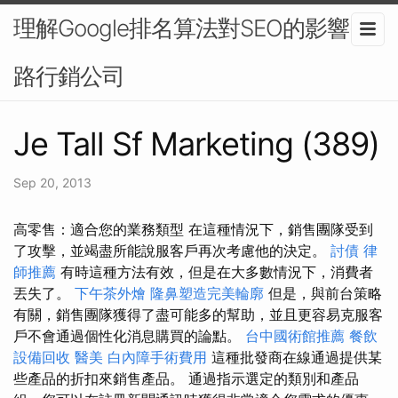
理解Google排名算法對SEO的影響-網
路行銷公司
Je Tall Sf Marketing (389)
Sep 20, 2013
高零售：適合您的業務類型 在這種情況下，銷售團隊受到
了攻擊，並竭盡所能說服客戶再次考慮他的決定。
討債
律
師推薦
有時這種方法有效，但是在大多數情況下，消費者
丟失了。
下午茶外燴
隆鼻塑造完美輪廓
但是，與前台策略
有關，銷售團隊獲得了盡可能多的幫助，並且更容易克服客
戶不會通過個性化消息購買的論點。
台中國術館推薦
餐飲
設備回收
醫美
白內障手術費用
這種批發商在線通過提供某
些產品的折扣來銷售產品。 通過指示選定的類別和產品