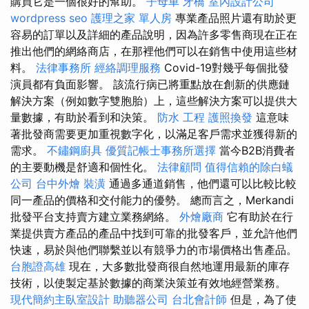
購買它是一個很好的幫助。
子母車
牙橋
室內設計公司
wordpress seo
護理之家 單人房
專業產品照片還有助於更
容易的訂單以及詳細的產品說明，因為許多零售商現在正在
推出他們的網絡商店，在那裡他們可以在銷售中使用這些材
料。
法律事務所
經絡調理服務
Covid-19對幾乎每個批發
演員都有負面影響。 該流行病已將重點放在創新的供應鏈
解決方案（例如數字雙胞胎）上，這些解決方案可以提供大
量數據，有助於看到和決策。
防水 工程
護照換發
這意味
著批發商需要更加重視數字化，以滿足客戶需求並獲得新的
需求。
不鏽鋼廚具
優質記帳士事務所選擇
當今B2B消費者
的主要動機是舒適和個性化。
法律顧問
值得信賴的除白蟻
公司
台中外燴
裝潢
通過多通道銷售，他們還可以比較比較
同一產品的價格和交付能力的優勢。 總而言之，Merkandi
批發平台支持賣方建立業務網絡。
外燴廠商
它有助於在行
業提供賣方產品的產品中找到可靠的批發客戶，並允許他們
快速，易於與他們聯繫並以有競爭力的市場價格出售產品。
台胞證高雄
現在，大多數批發商很自然地運用最新的庫存
技術，以使製定基於數據的商業決策並有效地經營業務。
現代簡約主臥室設計
助聽器公司
台北會計師
但是，為了使