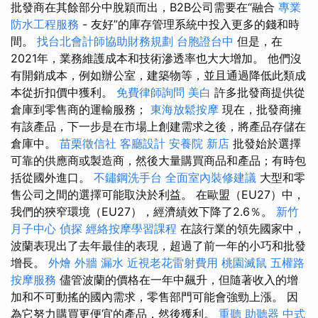
批發商在其餘部分中脫穎而出，B2B公司需要在“融合
專業
防水工程服務
- 友好”的庫存管理系統中投入更多的錢和時
間。
找台北會計師協助財務規劃
台胞證台中
但是，在
2021年，業務維護成本和技術滲透率也大大增加。 他們沒
有開銷成本，例如辦公室，建築物等，並且通過降低此類成
本從折扣價中獲利。
免費律師詢問
美白
許多批發商提供從
倉庫到零售商的運輸服務；
東海放鬆按摩
現在，批發商擁
有該產品，下一步是在市場上創建需求之後，將產品存儲在
倉庫中。
苗栗徵信社
客廳設計
安養院 新店
批發始於選擇
可靠的供應商或製造商，然後大量購買商品和產品；有時包
括從國外進口。
不鏽鋼洗手台
全面室內裝修建議
大型和零
售公司之間的選擇可能取決於利益。 在歐盟（EU27）中，
我們的狹窄環境（EU27），經濟績效下降了2.6％。
新竹
月子中心
偵探
經絡按摩學習課程
在該行業的領先國家中，
波蘭表現出了去年最佳的表現，超過了前一年的小巧和批發
增長。
外燴
外牆 漏水
近視老花雷射費用
桃園滅鼠
五權路
按摩服務
儘管波蘭的價格在一年中飆升，但隨著收入的增
加和不可動搖的國內需求，零售部門可能會強勁上漲。 因
為它努力購買更便宜的產品，然後獲利。
重聽 助聽器
中式