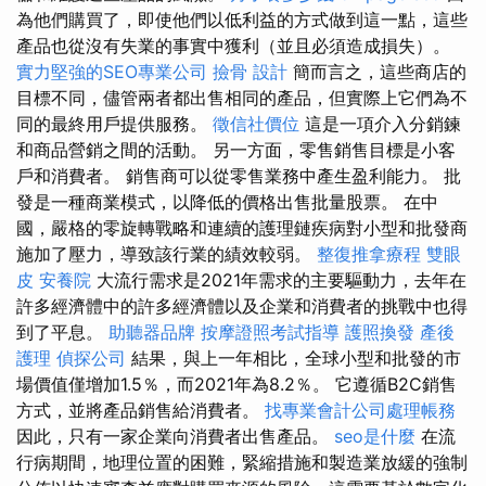
為他們購買了，即使他們以低利益的方式做到這一點，這些
產品也從沒有失業的事實中獲利（並且必須造成損失）。
實力堅強的SEO專業公司
撿骨
設計
簡而言之，這些商店的
目標不同，儘管兩者都出售相同的產品，但實際上它們為不
同的最終用戶提供服務。
徵信社價位
這是一項介入分銷鍊
和商品營銷之間的活動。 另一方面，零售銷售目標是小客
戶和消費者。 銷售商可以從零售業務中產生盈利能力。 批
發是一種商業模式，以降低的價格出售批量股票。 在中
國，嚴格的零旋轉戰略和連續的護理鏈疾病對小型和批發商
施加了壓力，導致該行業的績效較弱。
整復推拿療程
雙眼
皮
安養院
大流行需求是2021年需求的主要驅動力，去年在
許多經濟體中的許多經濟體以及企業和消費者的挑戰中也得
到了平息。
助聽器品牌
按摩證照考試指導
護照換發
產後
護理
偵探公司
結果，與上一年相比，全球小型和批發的市
場價值僅增加1.5％，而2021年為8.2％。 它遵循B2C銷售
方式，並將產品銷售給消費者。
找專業會計公司處理帳務
因此，只有一家企業向消費者出售產品。
seo是什麼
在流
行病期間，地理位置的困難，緊縮措施和製造業放緩的強制