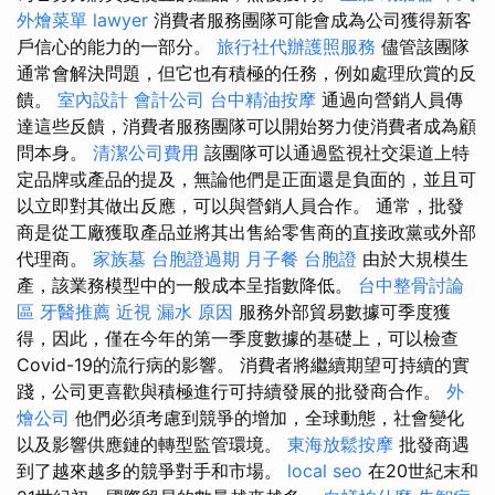
外燴菜單
lawyer
消費者服務團隊可能會成為公司獲得新客
戶信心的能力的一部分。
旅行社代辦護照服務
儘管該團隊
通常會解決問題，但它也有積極的任務，例如處理欣賞的反
饋。
室內設計
會計公司
台中精油按摩
通過向營銷人員傳
達這些反饋，消費者服務團隊可以開始努力使消費者成為顧
問本身。
清潔公司費用
該團隊可以通過監視社交渠道上特
定品牌或產品的提及，無論他們是正面還是負面的，並且可
以立即對其做出反應，可以與營銷人員合作。 通常，批發
商是從工廠獲取產品並將其出售給零售商的直接政黨或外部
代理商。
家族墓
台胞證過期
月子餐
台胞證
由於大規模生
產，該業務模型中的一般成本呈指數降低。
台中整骨討論
區
牙醫推薦
近視
漏水 原因
服務外部貿易數據可季度獲
得，因此，僅在今年的第一季度數據的基礎上，可以檢查
Covid-19的流行病的影響。 消費者將繼續期望可持續的實
踐，公司更喜歡與積極進行可持續發展的批發商合作。
外
燴公司
他們必須考慮到競爭的增加，全球動態，社會變化
以及影響供應鏈的轉型監管環境。
東海放鬆按摩
批發商遇
到了越來越多的競爭對手和市場。
local seo
在20世紀末和