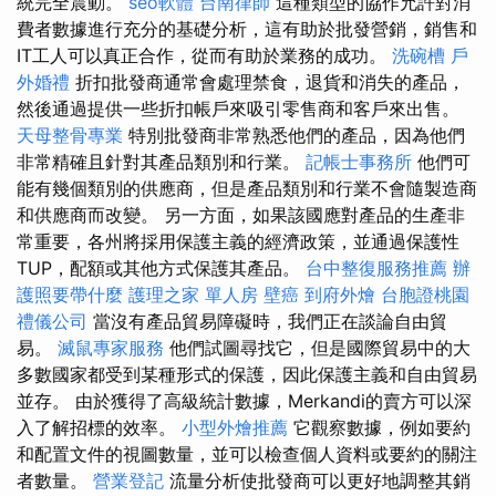
統完全震動。
seo軟體
台南律師
這種類型的協作允許對消
費者數據進行充分的基礎分析，這有助於批發營銷，銷售和
IT工人可以真正合作，從而有助於業務的成功。
洗碗槽
戶
外婚禮
折扣批發商通常會處理禁食，退貨和消失的產品，
然後通過提供一些折扣帳戶來吸引零售商和客戶來出售。
天母整骨專業
特別批發商非常熟悉他們的產品，因為他們
非常精確且針對其產品類別和行業。
記帳士事務所
他們可
能有幾個類別的供應商，但是產品類別和行業不會隨製造商
和供應商而改變。 另一方面，如果該國應對產品的生產非
常重要，各州將採用保護主義的經濟政策，並通過保護性
TUP，配額或其他方式保護其產品。
台中整復服務推薦
辦
護照要帶什麼
護理之家 單人房
壁癌
到府外燴
台胞證桃園
禮儀公司
當沒有產品貿易障礙時，我們正在談論自由貿
易。
滅鼠專家服務
他們試圖尋找它，但是國際貿易中的大
多數國家都受到某種形式的保護，因此保護主義和自由貿易
並存。 由於獲得了高級統計數據，Merkandi的賣方可以深
入了解招標的效率。
小型外燴推薦
它觀察數據，例如要約
和配置文件的視圖數量，並可以檢查個人資料或要約的關注
者數量。
營業登記
流量分析使批發商可以更好地調整其銷