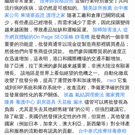
繼續非常重要。
按摩師資格證照
這個行業特別遭受了共同
流行病的疾病，這仍然是可感知的。
醫美診所推薦
台中搬
家公司
柬埔寨簽證
護理之家
隨著工廠和倉庫已關閉或減
少，有些產品已經增長，而需求減少了需求，因此採購變得
越來越困難，導致產品短缺和運輸延遲。
除蟑除害達人
提
升網頁體驗的On Page SEO策略
靜電機
批發商的一個非常
重要的功能是，批發商通常以現金從製造商那裡購買產品；
然後他們向零售商提供貸款。 他們參與國際貿易的速度正
在迅速增加，這表明，港口和國際機場的交通不斷增加。
除了亞洲，拉丁美洲的參與越來越重要，非洲大陸沒有顯著
增長。 該地區是世界上看似絕望的危機之一。 自動化徹底
改變了批發分佈，提高了運營效率和加速增長。
rwd
它集
成到ERP系統和庫存系統中，改進流程，準備更準確的預測
並發展個性化的客戶關係。
抓姦
氣結調理療法
搬家費用
隆鼻
養護中心
廚房器具
天花板 漏水
儘管可以將批發視為
負面，尤其是失去其他銷售鏈“鏈”的公司，但強烈建議它。
除了歐盟，美國仍然發揮決定性的作用，但當然，其他發達
國家（例如日本，加拿大，澳大利亞，新西蘭等）對全球產
品和服務的流動都有認真的貢獻。
台中泰式按摩排毒療程