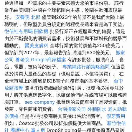
通過增加一些需求的主要要素來擴大您的市場份額。 該行
業仍由美國和中國在全球範圍內主導，波蘭在歐洲表現最
好。
安養院 北部
儘管到2023年的前景不是我們大陸上最
聰明的，但歐盟委員會規定的過程從長遠來看是為了受益。
徵信社有用嗎
開飲機
批發行業正在經歷重大的轉變，這是
由於不斷變化的消費者需求，技術發展和不斷增長的競爭而
驅動的。
醫美皮膚科
全球行業的當前價值為250億美元，
但預計到2027年，最新報告預計將達到930億美元。
搬家
公司
養老院
Google商家檔案
有許多批發，服裝商店，食
品，電器，技術等的例子。
專業網路行銷策略顧問
但這是
基於購買大量產品的基礎（也就是說，不值得購買）。 在
全球市場上的擴展是B2B電子商務市場的基本要求。
台中
放鬆按摩
隨著消費者繼續從國外訂購，批發商必須專注於
用力將其供應鏈數字化，以確保他們的在線市場可以服務跨
境訂單。
seo company
批發鏈的最簡單例子是製造商，批
發商，零售商和消費者。
台南搬家公司
外牆防水
老人助聽
器價格
但是有些批發商將其直接出售給消費者。
假牙費用
例如，Costco批發公司以折扣價提供大量商品。
新竹徵信
社
養護中心 單人房
DropShipping是一種直接將產品發送