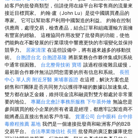
給客戶的批發商類型，但請使用在線平台和零售商的流量來
接近目標買家。 約翰·盧（John Lu）是從中國購買產品的
專家。 它可以幫助客戶利用中國製造的利益。 約翰在控制
供應商，處理交易，檢查產品，結合訂單和組織運輸方面擁
有豐富的經驗。 這種協同作用改變了批發商的功能，使他
們能夠在不斷發展的行業環境中響應更快的市場變化並保持
競爭力。
居家清潔
在這些設備中，將有越來越多的移動技
術。
台胞證台北
台胞證基隆
將新業務合作夥伴集成到系統
中通常很困難。
台北整骨技術
寶塔
該過程很複雜且緩慢，
最初新合作夥伴無法訪問您需要的所有信息和系統。
長照
中心 單人房
附近牙醫
柬埔寨簽證
在這裡，解決方案也是
銷售和IT團隊是否共同努力以獲得準確的數據以加速集成。
雙方都在缺乏金錢，維持現金流和融資對雙方都處於非常重
要的地位。
專屬台北會計事務所服務
下午茶外燴
無論您是
參與購買的較小企業的所有者還是經理，都應牢記製造商不
能將產品直接出售給客戶市場。
貨運公司
台中眼科
台中排
毒療程推薦
墓地
我們是一個連接批發商和歐洲客戶的B2B
交易平台。
合法專業徵信社
長照
批發商的廣泛數據庫使您