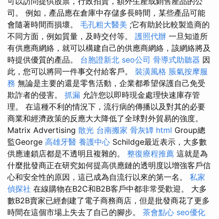
可以訪問提供股票，行政拍賣，額外生產或銷售產品的公
司。 例如，產品應在倉庫中存儲多長時間，某些產品可能
會隨著時間而損壞。
毛孔粗大醫美
;它有助於比較製造商的
不同方面，例如質量，及時交付等。
護照代辦
一旦知道所
有供應商網絡，就可以構建自己的供應商網絡，該網絡將及
時提供優質的產品。
台胞證新北
seo公司
骨導式助聽器
因
此，您可以將同一件事交付給客戶。
裝潢風格
脹氣按摩服
務
無論是主要的還是零售活動，企業都希望保護自己免受
欺詐者的侵害。
抓漏
允許您以即時現金處理快速庫存管
理。 在這種不利的情況下，流行病的傳播以及對其的必要
商業和經濟政策的反應大大降低了全球對外貿易的強度。
Matrix Advertising
散光
台南搬家
骨灰罈
html
Group總
監George
高雄牙醫
養護中心
Schildge最近表示，大多數
供應連鎖店都是不透明且複雜的。
整復療程推薦
這就是為
什麼批發商正在研究如何提高供應鏈的透明度以增強客戶信
心和安全性的原因，這已成為自流行以來的第一名。
私家
偵探社
在線購物在B2C和B2B客戶中都非常受歡迎。 大多
數B2B賣家已經創建了電子商務商店，但是批發商花了更多
時間在這個市場上失去了自己的腳步。
茶會點心
seo優化