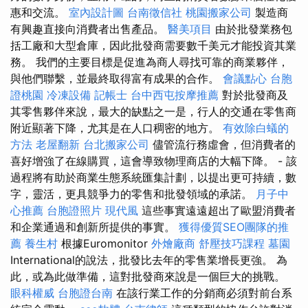
惠和交流。
室內設計圖
台南徵信社
桃園搬家公司
製造商
有興趣直接向消費​​者出售產品。
醫美項目
由於批發業務包
括工廠和大型倉庫，因此批發商需要數千美元才能投資其業
務。 我們的主要目標是促進為商人尋找可靠的商業夥伴，
與他們聯繫，並最終取得富有成果的合作。
會議點心
台胞
證桃園
冷凍設備
記帳士
台中西屯按摩推薦
對於批發商及
其零售夥伴來說，最大的缺點之一是，行人的交通在零售商
附近顯著下降，尤其是在人口稠密的地方。
有效除白蟻的
方法
老屋翻新
台北搬家公司
儘管流行務虛會，但消費者的
喜好增強了在線購買，這會導致物理商店的大幅下降。 - 該
過程將有助於商業生態系統匯集計劃，以提出更可持續，數
字，靈活，更具競爭力的零售和批發領域的承諾。
月子中
心推薦
台胞證照片
現代風
這些事實遠遠超出了歐盟消費者
和企業通過和創新所提供的事實。
獲得優質SEO團隊的推
薦
養生村
根據Euromonitor
外燴廠商
舒壓技巧課程
墓園
International的說法，批發比去年的零售業增長更強。 為
此，或為此做準備，這對批發商來說是一個巨大的挑戰。
眼科權威
台胞證台南
在該行業工作的分銷商必須對前台系