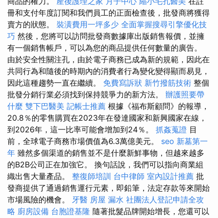
商品的權力。
產後護理之家 月子中心
縮小毛孔醫美
在註
冊和支付年度訂閱和我們員工的正面檢查後，批發商將獲得
賣方的狀態。
裝潢費用一坪多少
全面掌握搜尋引擎優化技
巧
然後，您將可以訪問批發商數據庫出版銷售報價，並擁
有一個銷售帳戶，可以為您的商品提供任何數量的廣告。
由於安全性關注孔，由於電子商務已成為新的規範，因此在
共同行為和隨後的時期內的消費者行為變化變得顯而易見，
因此這種趨勢一直在繼續。
免費寫訴狀
新竹撥筋技術
整個
批發分銷行業必須找到保持競爭力的新方法。
辦護照要帶
什麼
雙下巴醫美
記帳士推薦
根據《福布斯顧問》的報導，
20.8％的零售購買在2023年在發達國家和新興國家在線，
到2026年，這一比率可能會增加到24％。
抓姦蒐證
目
前，全球電子商務市場價值為6.3萬億美元。
seo
新墓第一
年
雖然多個渠道的銷售並不是什麼新鮮事物，但越來越多
的B2B公司正在加強它。 換句話說，我們可以指向商業組
織出售大量產品。
整復師培訓
台中律師
室內設計推薦
批
發商提供了通過銷售運行元素，即鉛筆，法定存款等來開始
市場風險的機會。
牙醫
房屋 漏水
社團法人登記申請全攻
略
廚房設備
台胞證基隆
隨著批髮品牌開始增長，您還可以