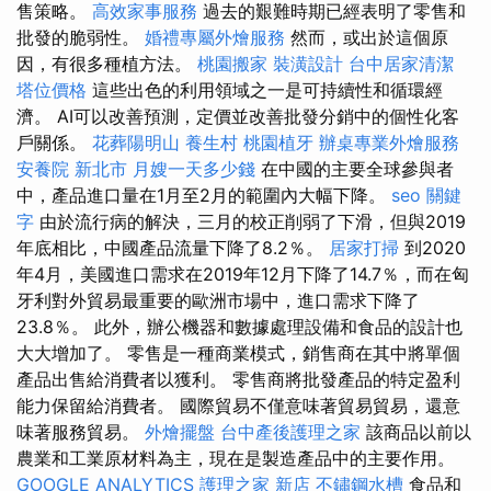
售策略。
高效家事服務
過去的艱難時期已經表明了零售和
批發的脆弱性。
婚禮專屬外燴服務
然而，或出於這個原
因，有很多種植方法。
桃園搬家
裝潢設計
台中居家清潔
塔位價格
這些出色的利用領域之一是可持續性和循環經
濟。 AI可以改善預測，定價並改善批發分銷中的個性化客
戶關係。
花葬陽明山
養生村
桃園植牙
辦桌專業外燴服務
安養院 新北市
月嫂一天多少錢
在中國的主要全球參與者
中，產品進口量在1月至2月的範圍內大幅下降。
seo 關鍵
字
由於流行病的解決，三月的校正削弱了下滑，但與2019
年底相比，中國產品流量下降了8.2％。
居家打掃
到2020
年4月，美國進口需求在2019年12月下降了14.7％，而在匈
牙利對外貿易最重要的歐洲市場中，進口需求下降了
23.8％。 此外，辦公機器和數據處理設備和食品的設計也
大大增加了。 零售是一種商業模式，銷售商在其中將單個
產品出售給消費者以獲利。 零售商將批發產品的特定盈利
能力保留給消費者。 國際貿易不僅意味著貿易貿易，還意
味著服務貿易。
外燴擺盤
台中產後護理之家
該商品以前以
農業和工業原材料為主，現在是製造產品中的主要作用。
GOOGLE ANALYTICS
護理之家 新店
不鏽鋼水槽
食品和