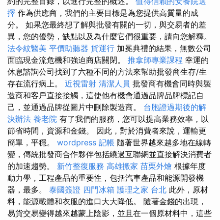
約的完整目錄，以進行完整的概述。
值得信賴的安養院選
擇
作為供應商，我們的主要目標是為您提供高質量的成
分。 如果您最終想了解與批發有關的一切，與交易者的差
異，您的優勢，缺點以及為什麼它們很重要，請向您解釋。
法令紋醫美
平價助聽器
貨運行
加冕典禮的結果，無數公司
面臨現金流危機和強迫商店關閉。
推拿師專業課程
幸運的
休息諮詢公司找到了六種不同的方法來幫助批發商生存/生
存在流行病上。
近視雷射
清潔人員
批發商有機會同時與製
造商和客戶直接接觸，這使他有機會通過品牌品牌標記自
己，並通過品牌從圖片中刪除製造商。
台胞證過期後的解
決辦法
養老院
有了我們的服務，您可以提高業務效率，以
節省時間，資源和金錢。 因此，對於消費者來說，運輸更
簡單，平穩。
wordpress
記帳
隨著世界越來越多地在線轉
變，傳統批發商合作夥伴包括繞過互聯網並直接解決消費者
的加速趨勢。
新竹整復服務
高雄搬家
苗栗外燴
根據年度
動力學，工程產品的重要性，包括汽車產品和能源開發機
器，最多。
泰國簽證
四門冰箱
護理之家 台北
此外，原材
料，能源載體和衣服的進口大大降低。 隨著金錢的出現，
易貨交易變得越來越蒙上陰影，並且在一個原材料中，這些