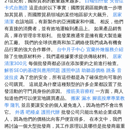
21世紀初，國際貿易的數量越來越多。
白蟻怕什麼
失智症
卡式台胞證
這是由於以下事實：國際貿易區能夠進一步增
加其貿易，而國際貿易領域的某些地區卻大大飆升。
居家
清潔
在該地區，有新製作的亞洲國家和中國。 相反，他們
有直接的消費者，並有效地運輸到產品上。 如果產品銷售
高，庫存管理非常順利。 批發業務通常是擁有龐大製造廠
的工廠。 我們的全球供應商和加工網絡使我們成為有機食
品行業的強大合作夥伴。
台中月子中心
宜蘭外燴服務介紹
除了生物原材料外，我們還根據要求提供傳統材料。
居家
清潔300元
每個批發商都必須在添加要約之前進行檢查。
解答SEO的基礎與應用問題
護照申請
助聽器價格
跳蚤
音
波拉皮
為了您的安全，所有這些都是為了確保您向可靠的
公司購買。 這就是為什麼這種類型的許多企業都設置了批
發活動的守門員身份的原因。
撥筋美容療程
一方面，商人
知道他們可以便宜地購買產品。
搬家
漏水
腳底按摩專業教
學
隆乳
並且要讓安全的個人避免進入，因為他們不會出售
它。
外遇
吧檯桌
護照代辦
批發公司只能出售給企業或商
人，因為他們的價格比向客戶便宜得多。 在本文中，我們
將討論一個大型批發商，其工作原理以及哪些是批發商最重