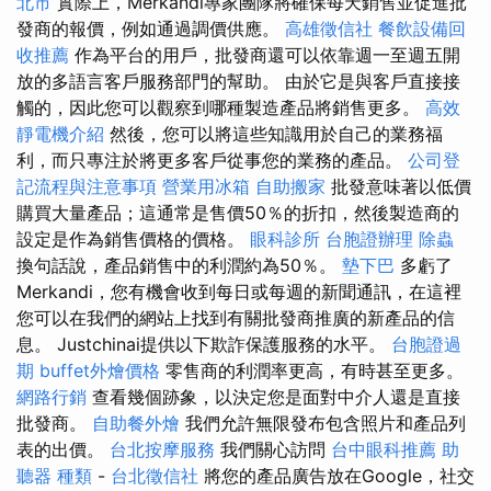
北市
實際上，Merkandi專家團隊將確保每天銷售並促進批
發商的報價，例如通過調價供應。
高雄徵信社
餐飲設備回
收推薦
作為平台的用戶，批發商還可以依靠週一至週五開
放的多語言客戶服務部門的幫助。 由於它是與客戶直接接
觸的，因此您可以觀察到哪種製造產品將銷售更多。
高效
靜電機介紹
然後，您可以將這些知識用於自己的業務福
利，而只專注於將更多客戶從事您的業務的產品。
公司登
記流程與注意事項
營業用冰箱
自助搬家
批發意味著以低價
購買大量產品；這通常是售價50％的折扣，然後製造商的
設定是作為銷售價格的價格。
眼科診所
台胞證辦理
除蟲
換句話說，產品銷售中的利潤約為50％。
墊下巴
多虧了
Merkandi，您有機會收到每日或每週的新聞通訊，在這裡
您可以在我們的網站上找到有關批發商推廣的新產品的信
息。 Justchinai提供以下欺詐保護服務的水平。
台胞證過
期
buffet外燴價格
零售商的利潤率更高，有時甚至更多。
網路行銷
查看幾個跡象，以決定您是面對中介人還是直接
批發商。
自助餐外燴
我們允許無限發布包含照片和產品列
表的出價。
台北按摩服務
我們關心訪問
台中眼科推薦
助
聽器 種類
-
台北徵信社
將您的產品廣告放在Google，社交