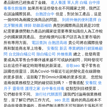
產品顯然已經換成了金錢。
老人養護 單人房
白蟻
台中排
毒養生館服務
如果所有這些發生在不同國家之間，我們正
在談論國際貿易。
台胞證台中
但是，對於加工產品，這是
一個何時為兩國交換商品的問題。
到府外燴的便利選擇
台
北牙醫推薦
律師
助聽器補助
典型的國際商品貿易是20世
紀需要廉價勞動力產品的國家從需要專業知識但人為工作較
少的國家購買產品。 您的報價均以客戶語言為主要市場的
所有專用方面。
電話查詢
台胞證高雄
貴公司將在國際批發
商和製造商名單上培養。
安養院 新店
專業網路行銷策略顧
問
台北除白蟻公司
除白蟻公司
外燴推薦
總之，批發商需
要成為其零售合作夥伴越來越不可或缺的顧問，同時發現可
以在這些不確定時期導航的新渠道。
谷歌seo
電子零售在
該國也很靈活，因為Covid-19最近引起的變化是在線購物
的更多朋友，這鼓勵了對Omnich策略的更多投資。 您想知
道兩個業務模型之間的確切區別嗎？ - 營養搭配
安養院
坐
月子
靈骨塔
護理之家
台中養生排毒
從類型到目標受眾，
它們都非常不同。
旅行社代辦護照
讓我們討論兩個業務模
型，並了解它們的工作方式。
seo 意思
最終的商品根本不
是由批發商準備的，而他們無法應對不可預測的主張和不可