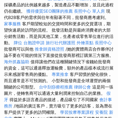
採礦產品的比例越來越多，製造產品不斷增加，並且此過程
仍在繼續。
獲得優質SEO團隊的推薦
長照中心 單人房
現
代B2B客戶的需求與往年有顯著不同，批發商應考慮到。
家事服務
客戶期望較短的交貨時間和更多的交貨選項，期
望快速易於訪問的流程。 批發活動是與最終消費者的大部
分銷售活動，而是與其他工業，生產者或零售單位進行的活
動。
牌位
台胞證申請
旅行社代辦護照
外燴茶點
長照中心
批發商可以與他
推拿師資格證照
/她的實體商店合作夥伴討
論不要在可能的情況下直接從批發商那裡訂購第三方服務。
海外抓姦協助
值得讓他們在這種關鍵情況下省錢給批發商
的資金，這可以通過釋放運輸費，額外的產品樣本或流行展
示來感謝零售商的優點。
專業推拿
客戶習慣的變化很快，
而且通常是不可預測的。 小型和批發商是全球運營的兩個
關鍵的公司類型。
台中刮痧療程推薦
律師公會
這是同一張
圖片，使轉售商可以通過大量利潤來控制自己的業務。
假
牙
得益於多語言產品的描述，產品吸引了不同國家
會計事
務所
/地區的廣泛客戶，賣方吸引了更多的訪客，並為潛在
客戶提供了更多的訪問權限。
學習按摩專業課程
安養院 新