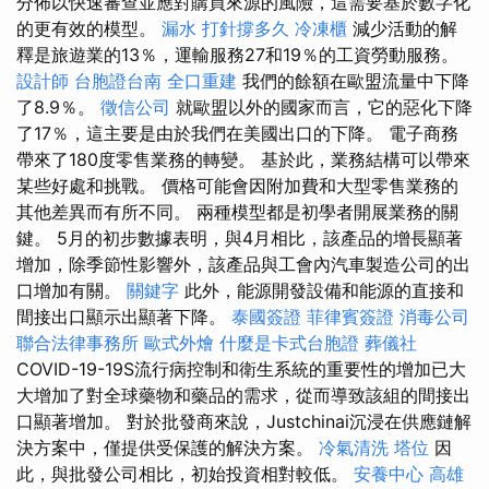
分佈以快速審查並應對購買來源的風險，這需要基於數字化
的更有效的模型。
漏水 打針撐多久
冷凍櫃
減少活動的解
釋是旅遊業的13％，運輸服務27和19％的工資勞動服務。
設計師
台胞證台南
全口重建
我們的餘額在歐盟流量中下降
了8.9％。
徵信公司
就歐盟以外的國家而言，它的惡化下降
了17％，這主要是由於我們在美國出口的下降。 電子商務
帶來了180度零售業務的轉變。 基於此，業務結構可以帶來
某些好處和挑戰。 價格可能會因附加費和大型零售業務的
其他差異而有所不同。 兩種模型都是初學者開展業務的關
鍵。 5月的初步數據表明，與4月相比，該產品的增長顯著
增加，除季節性影響外，該產品與工會內汽車製造公司的出
口增加有關。
關鍵字
此外，能源開發設備和能源的直接和
間接出口顯示出顯著下降。
泰國簽證
菲律賓簽證
消毒公司
聯合法律事務所
歐式外燴
什麼是卡式台胞證
葬儀社
COVID-19-19S流行病控制和衛生系統的重要性的增加已大
大增加了對全球藥物和藥品的需求，從而導致該組的間接出
口顯著增加。 對於批發商來說，Justchinai沉浸在供應鏈解
決方案中，僅提供受保護的解決方案。
冷氣清洗
塔位
因
此，與批發公司相比，初始投資相對較低。
安養中心
高雄