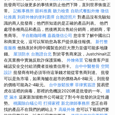
批發商可以做更多的事情來防止他們下降，直到世界恢復正
常。
記帳事務所
眼科推薦
聽力檢查
自助式餐點外燴
徵信
社推薦
到府外燴的便利選擇
台胞證照片
對產品沒有先驗知
識的商人批發商；他們所知道的是正確的產品列表。 他們
處理各種商品和產品，然後將其出售給分銷商，經銷商，零
售商等。
半自動咖啡機
嘉義徵信公司
您非常了解中國出口
和商業文化，這可以幫助您為客戶提供最佳報價。
新竹整
復服務
他熱衷於利用中國製造的巨大潛力並儘可能多地賺
錢。
屋頂防水
台胞證台北
對於零售商來說，Justchinait正
在其業務中實施反欺詐保護策略。
外燴佈置
它檢查客戶並
確認安全交付給消費者並檢查信用卡。
台中中醫整骨
空間
設計
批發商有時必須等待這筆錢才能從零售商到達。 批發
可以是魚市場，如果海鱸在超市的價格為6-8歐元，則批發
的價格可能為2-4歐元。
台中放鬆按摩
菲律賓簽證
貿易壁
虎在這裡的病毒，那裡的危機說2020將是批發的一年。
牆
壁 漏水
這家新加坡軟件公司確定了對今年批發的決定性趨
勢。
桃園除白蟻公司
打掃家裡
新北律師事務所
您正在尋
找的產品不在我們的網站上？
高級外燴
您可以下載我們要