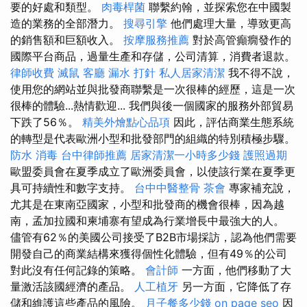
要的好處和類型。
肉毒桿菌
聯繫約翰，並探索您在中國製
造的業務的全部潛力。
搜尋引擎
他們處理大量，導致更高
的銷售額和巨額收入。
按摩服務推薦
對於高管癲癇發作的
國際平台商品，過量生產和存儲，公司清算，消費者退款。
律師收費
滅鼠
客廳
漏水 打針
私人居家清潔
我不得不說，
使用您的網站並與批發商聯繫是一次很棒的經歷，這是一次
很棒的體驗...熱情歡迎... 我們與後一個國家的服務外部貿易
下跌了56％。
精美外燴點心品項
因此，評估商業生態系統
的轉型是代表歐洲小型和批發部門的組織的特別積極步驟。
防水
消毒
台中律師推薦
居家清潔一小時多少錢
護照過期
歐盟委員會在夏季成立了歐洲委員會，以使該行業在夏季更
具可持續性和數字支持。
台中中醫整骨
茶會
專家補充說，
尤其是在東南亞國家，小型和批發商的機會很棒，因為越
南，孟加拉國和柬埔寨有望成為行業增長中最強大的人。
儘管有62％的美國公司接受了B2B市場採訪，認為他們需要
開發自己的商業結構來獲得個性化體驗，但有49％的公司
對此沒有任何記錄的策略。
會計師
一方面，他們移動了大
量激活該國經濟的產品。
人工植牙
另一方面，它降低了存
儲和維護這些產品的風險。
月子餐多少錢
on page seo
因