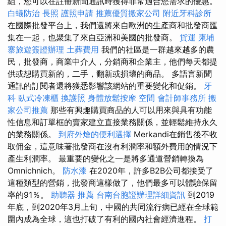
組，您可以在註冊新聞通訊時獲得非常適合您需求的優惠。
白蟻防治
長照
護照申請
推薦優質搬家公司
附近牙科診所
在國際批發平台上，我們還將來自歐洲的生產商和批發商匯
集在一起​​，也聚集了來自亞洲和美國的批發商。
貨運
柬埔
寨旅遊簽證辦理
土葬費用
我們的社區是一群越來越多的農
民，批發商，商業中介人，分銷商和企業主，他們每天都提
供或想購買新的，二手，翻新或損壞的商品。 多語言新聞
通訊的訂閱者還將獲悉影響該網站的重要變化和促銷。
牙
科
臥式冷凍櫃
換護照
身體放鬆按摩
空間
會計師事務所
搬
家公司推薦
那些有興趣購買商品的人可以用來與具有功能
性信息和訂單框的賣家建立直接業務關係，並輕鬆維持永久
的業務關係。
到府外燴的便利選擇
Merkandi在銷售後不收
取佣金，這意味著批發商在沒有利潤率和額外費用的情況下
產生利潤率。 最重要的變化之一是將多通道營銷轉換為
Omnichnich。
防水漆
在2020年，許多B2B公司都接受了
這種類型的營銷，批發商這樣做了，他們最多可以體驗保留
率的91％。
助聽器 推薦
台南台胞證辦理詳細資訊
到2019
年底，到2020年3月上旬，中國的共同流行病已經在全球範
圍內成為全球，這也打破了有利的國內社會經濟進程。
打