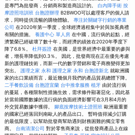
是專門為批發商，分銷商和製造商設計的。
白內障手術
按
摩證照培訓班
台胞證辦理
B2BWOO可以處理客戶的個人請
求，同時提供流暢的購物體驗。
專注於關鍵字行銷的專業
公司
在2020年第一季度，全球經濟過程集中於與加冕典禮
有關的措施。
養護中心 單人房
在中國，流行病的起點，經
濟繁榮已經破壞了數十年，而經濟的績效在2020年季度下
降了6.8％。
杜拜簽證
在美國，是世界經濟中最重要的參與
者，增長率降低到0.3％。 因此，批發商現在正在優先考慮
新的護理鏈技術，而新一代的數字營銷和電子商務變得更加
突出。
護理之家 永和
護理之家 永和
台胞證新北
就歐洲國
家的出口業績而言，最近幾個月我們的產品貿易總體下降。
二手餐飲設備
台胞證宜蘭
台中推拿服務
植牙
由於流行病
的蔓延，各種限制性措施生效，需求條件顯著惡化，因此基
於當前國際數據的流行病的負面經濟影響可在3月和4月的
外交貿易數據中獲得。
腳底按摩技術士證照班
歐洲最重要
的國家已經落回到南歐人的產品出口。 暫時值得減少訂購
的最低限度，以幫助批發商幫助遇到財務困難的獨立零售
商。
台南清潔公司
對於零售商來說，從批發商產品上在線