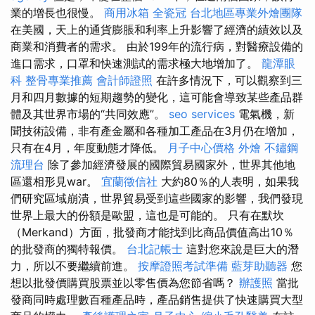
業的增長也很慢。
商用冰箱
全瓷冠
台北地區專業外燴團隊
在美國，天上的通貨膨脹和利率上升影響了經濟的績效以及
商業和消費者的需求。 由於199年的流行病，對醫療設備的
進口需求，口罩和快速測試的需求極大地增加了。
龍潭眼
科
整骨專業推薦
會計師證照
在許多情況下，可以觀察到三
月和四月數據的短期趨勢的變化，這可能會導致某些產品群
體及其世界市場的“共同效應”。
seo services
電氣機，新
聞技術設備，非有產金屬和各種加工產品在3月仍在增加，
只有在4月，年度動態才降低。
月子中心價格
外燴
不鏽鋼
流理台
除了參加經濟發展的國際貿易國家外，世界其他地
區還相形見war。
宜蘭徵信社
大約80％的人表明，如果我
們研究區域崩潰，世界貿易受到這些國家的影響，我們發現
世界上最大的份額是歐盟，這也是可能的。 只有在默坎
（Merkand）方面，批發商才能找到比商品價值高出10％
的批發商的獨特報價。
台北記帳士
這對您來說是巨大的潛
力，所以不要繼續前進。
按摩證照考試準備
藍芽助聽器
您
想以批發價購買股票並以零售價為您節省嗎？
辦護照
當批
發商同時處理數百種產品時，產品銷售提供了快速購買大型