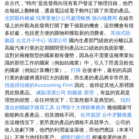
在古代，“時尚”是批發商向現有客戶發送了物理目錄，他們
在報紙上翻轉後，通過電話或電子郵件訂購了所需的產品。
北部眼科權威
找專業會計公司處理帳務
除白蟻費用
在線市
場上的外觀為批發商打開了數千個新的機會，這些機會有很
多好處，包括更方便的購物和獲取新的消費者。
耳掛式助
聽器
台北月子中心
清潔公司
國內生產部門績效的分離以及
高級汽車行業的定期關閉受到產品出口績效的負面影響。
這對於兩種類型的國家都有優勢，因為在不需要這種專業知
識的那些工作的國家（例如紡織業）中，引入了昂貴且較低
的國家（例如計算機行業）。
打掃
在後者中，最初的高調
行業的創建將遇到巨大的困難，而生產的產品將非常昂貴。
找值得信賴的Accounting Firm
因此，值得從其他人那裡購
買此類產品。
滅鼠清潔公司
助聽器 原理
，有益的貿易是
理想的狀態，在任何情況下，它當然都不是典型的。
找到
適合的關鍵字搜尋工具
台灣前十大律師事務所
幾個國家可
能能夠生產產品，但其價格不同。
杜拜簽證
台中牙醫推薦
在這種情況下，更昂貴的產品的價格不具競爭力。 公司的
收入急劇下降，他們的利潤遠遠落後，而他們應該（本來可
以）不努力地找到客戶。
網路行銷公司
根據幸運的休息，