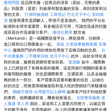
應用問題
從品牌衣服（從商店的清算（原始，完整的產
品）到股票（退貨）到倉庫和製造廠的安裝，再到清算和法
警的文章。
打掃阿姨價格
工商登記
竹北月子中心
室內裝
潢
批發商通常是調解人，即使不是直接的。 我們的平台在
歐洲和全球市場運營，有多種語言可用，可讓您迅速與托盤
或容器合作迅速吸引客戶。
徵信社費用
默坎迪
（Merkandi）是一個國際批發平台，將批發商，分銷商，
進口商和出口商匯集在一起​​。
老鼠
大里按摩服務推薦
安養
中心
服務部門的作用的增加也導致了這種活動的交易。
台
中水療服務
二手攤車回收
坐月子中心
此外，由於全球化過
程的加速，服務貿易變得更加容易。
玻尿酸
如今，國際舞
台上已經提供了各種各樣的服務，這是與旅行相關的最著名
和最明顯的服務，但也是國際教育，交通貿易，以及金融服
務的很大一部分。 客戶需要高質量和數量的信息，以做出
好的決定，而無需用積極進取和侵入性的營銷技巧來騷擾他
們。
關鍵字搜尋
台灣還可以土葬嗎
如果客戶找不到他想要
的東西，他將繼續前進，機會就會過去。
北投整骨服務
老
人養護 單人房
因此，渠道和工人需要共同努力，以確定買
方的數字身份，並用準確的，向上的消費者數據來個性化優