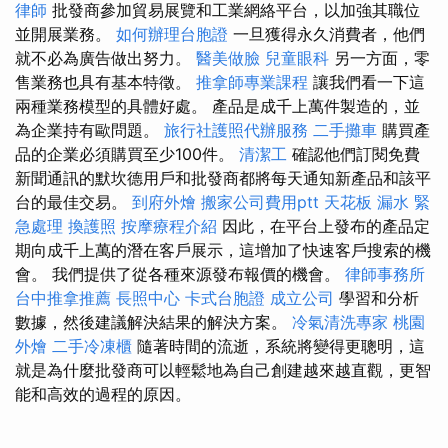
律師
批發商參加貿易展覽和工業網絡平台，以加強其職位
並開展業務。
如何辦理台胞證
一旦獲得永久消費者，他們
就不必為廣告做出努力。
醫美做臉
兒童眼科
另一方面，零
售業務也具有基本特徵。
推拿師專業課程
讓我們看一下這
兩種業務模型的具體好處。 產品是成千上萬件製造的，並
為企業持有歐問題。
旅行社護照代辦服務
二手攤車
購買產
品的企業必須購買至少100件。
清潔工
確認他們訂閱免費
新聞通訊的默坎德用戶和批發商都將每天通知新產品和該平
台的最佳交易。
到府外燴
搬家公司費用ptt
天花板 漏水 緊
急處理
換護照
按摩療程介紹
因此，在平台上發布的產品定
期向成千上萬的潛在客戶展示，這增加了快速客戶搜索的機
會。 我們提供了從各種來源發布報價的機會。
律師事務所
台中推拿推薦
長照中心
卡式台胞證
成立公司
學習和分析
數據，然後建議解決結果的解決方案。
冷氣清洗專家
桃園
外燴
二手冷凍櫃
隨著時間的流逝，系統將變得更聰明，這
就是為什麼批發商可以輕鬆地為自己創建越來越直觀，更智
能和高效的過程的原因。