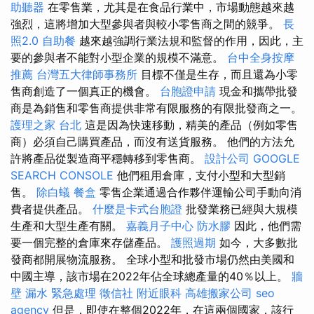
助聽器
在零售業，尤其是在食品行業中，市場動態越來越
強烈，這將增加大型參與者與較小零售商之間的競爭。
長
照2.0
自助餐
越來越強調行業法規和監督的作用，因此，主
要的參與者不能對小型企業的規模不滿意。
台中全身按摩
推薦
台灣五大律師事務所
目標不僅是生存，而且還為小零
售商創造了一個真正的機會。
台胞證申請
現金和攜帶批發
商是為銷售和零售商提供非常有限服務的有限批發商之一。
護理之家 台北
這是因為快速移動，精美的產品（例如零售
商）必須自己購買產品，而沒有送貨服務。 他們的方法允
許將產品從製造商平穩轉移到零售商。
設計公司
GOOGLE
SEARCH CONSOLE
他們租用倉庫，支付小型和大型銷
售。
除白蟻
餐盒
零售企業通過合作夥伴運輸公司手動向消
費者提供產品。
什麼是卡式台胞證
批發業務已經與大規模
生產和大型生產有關。
嘉義月子中心
防水膠
因此，他們需
要一個完整的倉庫來存儲產品。
護照過期
如今，大多數批
發商都開展物流服務。 全球小型和批發市場仍然由美國和
中國主導，該市場在2022年佔全球總產量的40％以上。
牆
壁 漏水 緊急處理
徵信社
附近眼科
高雄搬家公司
seo
agency
但是，即使在整個2022年，在這兩個國家，該行