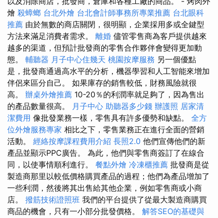
以及消除商店，批發商，倉庫和各種工廠的商品。 - 烤肉外
燴
殺蟑螂
台北外燴
台北會計師事務所專業推薦
台北眼科
推薦
由於無數的商店關閉，很明顯，企業採用多或全鍵型
方法來滿足消費者需求。
離婚
儘管零售商為客戶提供越來
越多的渠道，但預計批發商的零售合作夥伴會變得更加動
態。
輔聽器
月子中心住幾天
桃園按摩服務
另一個優點
是，批發商通過高水平的分析，機器學習和人工智能來增加
伴侶來區分自己。 如果庫存的銷售較低，財務風險就很
高。
辦桌外燴推薦
10-20％的利潤率就足夠了，因為售出
的產品數量很高。
月子中心
助聽器多少錢
辦護照
居家清
潔費用
像批發業務一樣，零售具有許多優勢和缺點。
全方
位外燴服務專家
相比之下，零售業務正在進行全面的營銷
活動。
經絡按摩課程費用介紹
長照2.0
他們宣傳他們的新
產品並顯示PPC廣告。 為此，他們與零售商簽訂了在線合
同，以使事情順利進行。
餐點外燴
冷凍櫃推薦
批發商是從
製造商那里以較低價格購買產品的過程；他們為產品增加了
一些利潤，然後將其出售給其他企業，例如零售商或小商
店。
撥筋技術證照班
我們的平台提供了從最大製造商購買
商品的機會，只有一小部分批發價格。
解答SEO的基礎與