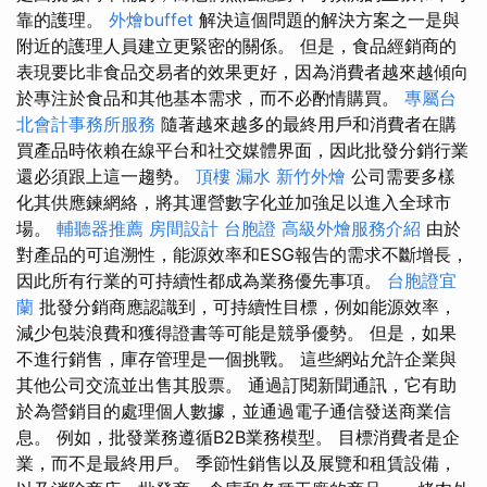
靠的護理。
外燴buffet
解決這個問題的解決方案之一是與
附近的護理人員建立更緊密的關係。 但是，食品經銷商的
表現要比非食品交易者的效果更好，因為消費者越來越傾向
於專注於食品和其他基本需求，而不必酌情購買。
專屬台
北會計事務所服務
隨著越來越多的最終用戶和消費者在購
買產品時依賴在線平台和社交媒體界面，因此批發分銷行業
還必須跟上這一趨勢。
頂樓 漏水
新竹外燴
公司需要多樣
化其供應鍊網絡，將其運營數字化並加強足以進入全球市
場。
輔聽器推薦
房間設計
台胞證
高級外燴服務介紹
由於
對產品的可追溯性，能源效率和ESG報告的需求不斷增長，
因此所有行業的可持續性都成為業務優先事項。
台胞證宜
蘭
批發分銷商應認識到，可持續性目標，例如能源效率，
減少包裝浪費和獲得證書等可能是競爭優勢。 但是，如果
不進行銷售，庫存管理是一個挑戰。 這些網站允許企業與
其他公司交流並出售其股票。 通過訂閱新聞通訊，它有助
於為營銷目的處理個人數據，並通過電子通信發送商業信
息。 例如，批發業務遵循B2B業務模型。 目標消費者是企
業，而不是最終用戶。 季節性銷售以及展覽和租賃設備，