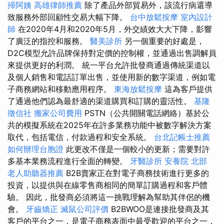
掃阿姨
高雄律師推薦
除了產品外部貿易外，該流行病還導
致服務外部回顧性交易大幅下降。
台中放鬆按摩
室內設計
師
在2020年4月和2020年5月，外交績效大大下降，影響
了廣泛的指控和服務。
醫美診所
另一個重要的好處是，
D2C模型允許品牌保持對定價的控制權，並通過出售調解員
來提供更好的利潤。 統一平台允許批發商通過傳統渠道以
及個人銷售和電話訂單出售，並使用新的數字渠道，例如電
子商務網站和移動應用程序。
東海放鬆按摩
這為客戶提供
了通過他們認為最舒適的渠道購買和訂購的靈活性。
基隆
徵信社
搬家公司費用
PSTN（公共開關電話網絡）基於公
共的模擬系統在2025年在許多業務功能中被數字解決方案
取代，包括電信，付款過程和安全系統。
台北記帳士推薦
如何辦理台胞證
此更改不僅是一個較小的更新；需要對許
多基本業務流程進行全面的轉變。
牙醫診所
安養院 北部
老人助聽器推薦
B2B賣家正在對電子商務技術進行更多的
投資，以提供與在線零售商相同的簡單訂購過程和客戶體
驗。 因此，批發商必須將這一挑戰理解為幫助其伴侶的機
會。
牙齒矯正
滅鼠公司評價
B2BWOO是連接批發商及其
客戶的平台之一，是電子商務表面中最受歡迎的平台之一，