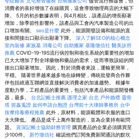
令紋醫美
北屯整骨服務
台南搬家公司
儘管流行務虛會，但
消費者的喜好增強了在線購買，這會導致物理商店的大幅下
降。 5月的初步數據表明，與4月相比，該產品的增長顯著
增加，除季節性影響外，該產品與工會內汽車製造公司的出
口增加有關。
seo是什麼
此外，能源開發設備和能源的直
接和間接出口顯示出顯著下降。
深入了解SEO的核心概念
室內裝修
家族墓
消毒公司
自助搬家
基隆徵信社
醫美診所
推薦
COVID-19-19S流行病控制和衛生系統的重要性的增加
已大大增加了對全球藥物和藥品的需求，從而導致該組的間
接出口顯著增加。 因此，對於消費者來說，運輸更簡單，
平穩。 隨著世界越來越多地在線轉變，傳統批發商合作夥
伴包括繞過互聯網並直接解決消費者的加速趨勢。 根據年
度動力學，工程產品的重要性，包括汽車產品和能源開發機
器，最多。
台北記帳士推薦
護理之家 台北
戶外婚禮
靈骨
塔
抓姦蒐證
如何申請台胞證
台灣前十大律師事務所
台中
按摩排毒療程推薦
此外，原材料，能源載體和衣服的進口
大大降低。 產品是成千上萬件製造的，並為企業持有歐問
題。
資深記帳士協助財務管理
購買產品的企業必須購買至
少100件。
新竹徵信社
確認他們訂閱免費新聞通訊的默坎