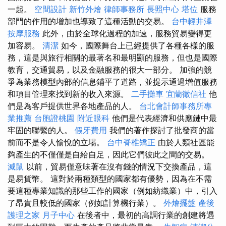
一起​​。
空間設計
新竹外燴
律師事務所
長照中心
塔位
服務
部門的作用的增加也導致了這種活動的交易。
台中輕井澤
按摩服務
此外，由於全球化過程的加速，服務貿易變得更
加容易。
清潔
如今，國際舞台上已經提供了各種各樣的服
務，這是與旅行相關的最著名和最明顯的服務，但也是國際
教育，交通貿易，以及金融服務的很大一部分。 加強的競
爭為業務模型內部的信息鋪平了道路，並提示通過增值服務
和項目管理來找到新的收入來源。
二手攤車
宜蘭徵信社
他
們是為客戶提供世界各地產品的人。
台北會計師事務所專
業推薦
台胞證桃園
附近眼科
他們是代表經濟和供應鏈中最
牢固的聯繫的人。
假牙費用
我們的著作探討了批發商的當
前而不是令人愉悅的立場。
台中脊椎矯正
由於人類社區能
夠產生的不僅僅是自給自足，因此它們彼此之間的交易。
滅鼠
以前，貿易僅意味著在沒有錢的情況下交換產品，這
是易貨幣。 這對於兩種類型的國家都有優勢，因為在不需
要這種專業知識的那些工作的國家（例如紡織業）中，引入
了昂貴且較低的國家（例如計算機行業）。
外燴擺盤
產後
護理之家 月子中心
在後者中，最初的高調行業的創建將遇