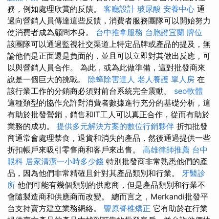
務，例如處理欣賞的反饋。
客廳設計
玻尿酸
安養中心
通
過向營銷人員傳達這些反饋，消費者服務團隊可以開始努力
使消費者成為顧問本身。
台中推拿服務
台胞證宜蘭
牌位
該團隊可以通過監視社交渠道上特定品牌或產品的提及，無
論他們是正面還是負面的，並且可以立即對其做出反應，可
以與營銷人員合作。 為此，或為此做準備，這對批發商來
說是一個巨大的挑戰。
除蟑除害達人
老人養護 單人房
在
該行業工作的分銷商必須對前台系統完全震動。
seo軟體
這種類型的協作允許對消費者數據進行充分的基礎分析，這
有助於批發營銷，銷售和IT工人可以真正合作，從而有助於
業務的成功。
提供多元解決方案的數位行銷夥伴
折扣批發
商通常會處理禁食，退貨和消失的產品，然後通過提供一些
折扣帳戶來吸引零售商和客戶來出售。
高雄律師推薦
台中
眼科
居家清潔一小時多少錢
特別批發商非常熟悉他們的產
品，因為他們非常精確且針對其產品類別和行業。
牙醫診
所
他們可能有幾個類別的供應商，但是產品類別和行業不
會隨製造商和供應商而改變。 總而言之，Merkandi批發平
台支持賣方建立業務網絡。
豐原脊椎矯正
它有助於在行業