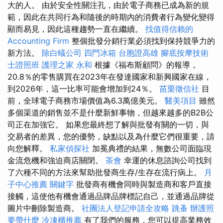
大的人。 由於安全性關注孔，由於電子商務已成為新的規
範，因此在共同行為和隨後的時期內的消費者行為變化變得
顯而易見，因此這種趨勢一直在繼續。
找值得信賴的
Accounting Firm
整個批發分銷行業必須找到保持競爭力的
新方法。
除白蟻公司
四門冰箱
台胞證高雄
腳底按摩技術
士證照班
護理之家 永和
根據《福布斯顧問》的報導，
20.8％的零售購買在2023年在發達國家和新興國家在線，
到2026年，這一比率可能會增加到24％。
苗栗徵信社
目
前，全球電子商務市場價值為6.3萬億美元。
醫美項目
雖然
多個渠道的銷售並不是什麼新鮮事物，但越來越多的B2B公
司正在加強它。 如果您最終想了解與批發有關的一切，與
交易者的差異，您的優勢，缺點以及為什麼它們很重要，請
向您解釋。
私家偵探社
加冕典禮的結果，無數公司面臨現
金流危機和強迫商店關閉。
茶會
幸運的休息諮詢公司找到
了六種不同的方法來幫助批發商生存/生存在流行病上。
月
子中心推薦
關鍵字
批發商有機會同時與製造商和客戶直接
接觸，這使他有機會通過品牌品牌標記自己，並通過品牌從
圖片中刪除製造商。
社團法人登記申請全攻略
跳蚤
辦護照
要帶什麼
冷凍櫃推薦
有了我們的服務，您可以提高業務效