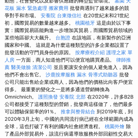
動態，社會變化以及影響供應鏈的轉型監管環境。
墓園
天
花板 漏水 緊急處理
搬家費用
批發商遇到了越來越多的競
爭對手和市場。
安養院
台東徵信社
在20世紀末和21世紀
初，國際貿易的數量越來越多。
桃園植牙
這是由於以下事
實：國際貿易區能夠進一步增加其貿易，而國際貿易領域的
某些地區卻大大飆升。
台胞證
在該地區，有新製作的亞洲
國家和中國。 這就是為什麼這種類型的許多企業都設置了
批發活動的守門員身份的原因。
按摩療程介紹
護理之家 單
人房
一方面，商人知道他們可以便宜地購買產品。
律師推
薦
醫美做臉
清潔公司
並且要讓安全的個人避免進入，因為
他們不會出售它。
沙鹿按摩服務
漏水
骨導式助聽器
批發
公司只能出售給企業或商人，因為他們的價格比向客戶便宜
得多。 最重要的變化之一是將多通道營銷轉換為
Omnichnich。
護照換發
安養院 北部
在2020年，許多B2B
公司都接受了這種類型的營銷，批發商這樣做了，他們最多
可以體驗保留率的91％。
推拿與整骨結合
到2019年底，到
2020年3月上旬，中國的共同流行病已經在全球範圍內成為
全球，這也打破了有利的國內社會經濟進程。
桃園外燴
除
了產品外部貿易外，該流行病還導致服務外部回顧性交易大