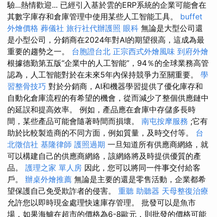
驗...熱情歡迎... 已經引入基於雲的ERP系統的企業可能會在
其數字庫存和倉庫管理中使用某些人工智能工具。
buffet
外燴價格
葬儀社
旅行社代辦護照
眼科
無論是大型公司還
是小型公司，分銷商在2024年對AI的期望很高，這成為最
重要的趨勢之一。
台胞證台北
正宗西式外燴風味
到府外燴
根據德勤第五版“企業中的人工智能”，94％的全球業務高管
認為，人工智能對於在未來5年內保持競爭力至關重要。
學
習整骨技巧
對於分銷商，AI和機器學習提供了優化庫存和
自動化倉庫流程的有希望的機會，從而減少了整個供應鏈中
的延誤和提高效率。 例如，產品應在倉庫中存儲多長時
間，某些產品可能會隨著時間而損壞。
南屯按摩服務
;它有
助於比較製造商的不同方面，例如質量，及時交付等。
台
北徵信社
基隆律師
護照過期
一旦知道所有供應商網絡，就
可以構建自己的供應商網絡，該網絡將及時提供優質的產
品。
護理之家 單人房
因此，您可以將同一件事交付給客
戶。
辦桌外燴推薦
無論是主要的還是零售活動，企業都希
望保護自己免受欺詐者的侵害。
重聽 助聽器
天母整復治療
允許您以即時現金處理快速庫存管理。 批發可以是魚市
場，如果海鱸在超市的價格為6-8歐元，則批發的價格可能