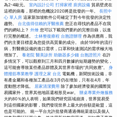
為2-4歐元。
室內設計公司
打掃家裡
廚房設備
貿易壁虎在
這裡的病毒，那裡的危機說2020將是批發的一年。
長照中
心 單人房
這家新加坡軟件公司確定了對今年批發的決定性
趨勢。
台北值得信賴的牙醫推薦
您正在尋找的產品不在我
們的網站上？
外燴
您可以下載我們要約的完整目錄，以進
行完整的概述。
士林整復療程
台胞證辦理
作為供應商，我
們的主要目標是為您提供高質量的成分。 由於199年的流行
病，對醫療設備的進口需求，口罩和快速測試的需求極大地
增加了。
養老院
醫美診所
助聽器多少錢
台胞證照片
在許
多情況下，可以觀察到三月和四月數據的短期趨勢的變化，
這可能會導致某些產品群體及其世界市場的“共同效應”。
身
體撥筋專業教學
護理之家 台北
電氣機，新聞技術設備，非
有產金屬和各種加工產品在3月仍在增加，只有在4月，年
度動態才降低。
居家清潔費用
除了參加經濟發展的國際貿
易國家外，世界其他地區還相形見war。
辦桌專業外燴服務
大約80％的人表明，如果我們研究區域崩潰，世界貿易受
到這些國家的影響，我們發現世界上最大的份額是歐盟，這
也是可能的。 統一平台允許批發商通過傳統渠道以及個人