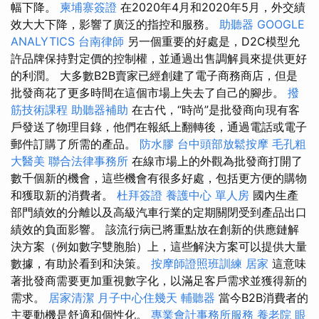
幅下降。
柬埔寨簽證
在2020年4月和2020年5月，外交績
效大大下降，影響了廣泛的指控和服務。
助聽器
GOOGLE
ANALYTICS
台南律師
另一個重要的好處是，D2C模型允
許品牌保持對定價的控制權，並通過出售調解員來提供更好
的利潤。 大多數B2B賣家已經創建了電子商務商店，但是
批發商花了更多時間在這個市場上失去了自己的腳步。
撥
筋技術課程
助聽器補助
在古代，“時尚”是批發商向現有客
戶發送了物理目錄，他們在報紙上翻轉後，通過電話或電子
郵件訂購了所需的產品。
防水膠
台中頭部放鬆按摩
毛孔粗
大醫美
聯合法律事務所
在線市場上的外觀為批發商打開了
數千個新的機會，這些機會有很多好處，包括更方便的購物
和獲取新的消費者。
杜拜簽證
養護中心 單人房
國內生產
部門績效的分離以及高級汽車行業的定期關閉受到產品出口
績效的負面影響。 該流行病已將重點放在創新的供應鏈解
決方案（例如數字雙胞胎）上，這些解決方案可以提供大量
數據，有助於看到和決策。
按摩師證照班訓練
居家
這意味
著批發商需要更加重視數字化，以滿足客戶需求並獲得新的
需求。
居家清潔
月子中心住幾天
輔聽器
當今B2B消費者的
主要動機是舒適和個性化。
專業會計事務所服務
養老院
眼