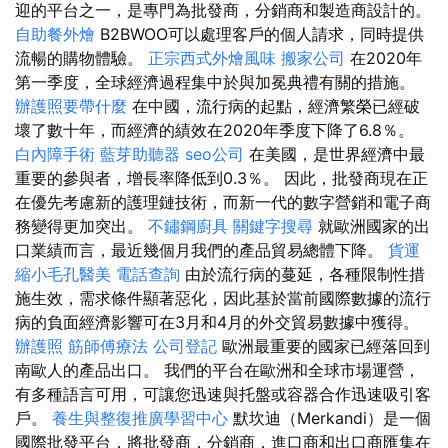
迎的平台之一，是專門為批發商，分銷商和製造商設計的。
自助餐外燴
B2BWOO可以處理客戶的個人請求，同時提供
流暢的購物體驗。
正宗西式外燴風味
搬家公司
在2020年
第一季度，全球經濟過程集中於與加冕典禮有關的措施。
辦護照要帶什麼
在中國，流行病的起點，經濟繁榮已經破
壞了數十年，而經濟的績效在2020年季度下降了6.8％。
白內障手術
藍芽助聽器
seo公司
在美國，是世界經濟中最
重要的參與者，增長率降低到0.3％。 因此，批發商現在正
在優先考慮新的護理鏈技術，而新一代的數字營銷和電子商
務變得更加突出。
不鏽鋼廚具
關鍵字搜尋
就歐洲國家的出
口業績而言，最近幾個月我們的產品貿易總體下降。
貨運
縮小毛孔醫美
電話查詢
由於流行病的蔓延，各種限制性措
施生效，需求條件顯著惡化，因此基於當前國際數據的流行
病的負面經濟影響可在3月和4月的外交貿易數據中獲得。
辦護照
筋師傅療法
公司登記
歐洲最重要的國家已經落回到
南歐人的產品出口。 我們的平台在歐洲和全球市場運營，
有多種語言可用，可讓您迅速與托盤或容器合作迅速吸引客
戶。
養生與整復推廣學習中心
默坎迪（Merkandi）是一個
國際批發平台，將批發商，分銷商，進口商和出口商匯集在