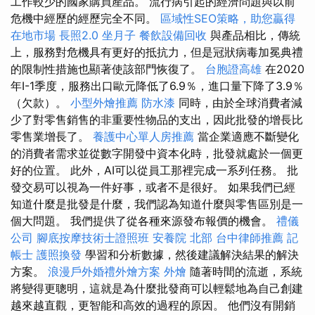
工作較少的國家購買產品。 流行病引起的經濟問題與以前
危機中經歷的經歷完全不同。
區域性SEO策略，助您贏得
在地市場
長照2.0
坐月子
餐飲設備回收
與產品相比，傳統
上，服務對危機具有更好的抵抗力，但是冠狀病毒加冕典禮
的限制性措施也顯著使該部門恢復了。
台胞證高雄
在2020
年I-1季度，服務出口歐元降低了6.9％，進口量下降了3.9％
（欠款）。
小型外燴推薦
防水漆
同時，由於全球消費者減
少了對零售銷售的非重要性物品的支出，因此批發的增長比
零售業增長了。
養護中心單人房推薦
當企業適應不斷變化
的消費者需求並從數字開發中資本化時，批發就處於一個更
好的位置。 此外，AI可以從員工那裡完成一系列任務。 批
發交易可以視為一件好事，或者不是很好。 如果我們已經
知道什麼是批發是什麼，我們認為知道什麼與零售區別是一
個大問題。 我們提供了從各種來源發布報價的機會。
禮儀
公司
腳底按摩技術士證照班
安養院 北部
台中律師推薦
記
帳士
護照換發
學習和分析數據，然後建議解決結果的解決
方案。
浪漫戶外婚禮外燴方案
外燴
隨著時間的流逝，系統
將變得更聰明，這就是為什麼批發商可以輕鬆地為自己創建
越來越直觀，更智能和高效的過程的原因。 他們沒有開銷