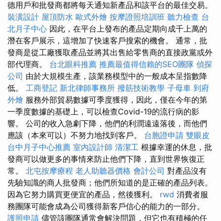
德用戶和批發商都將每天通知新產品和該平台的最佳交易。
裝潢設計
屋頂防水
歐式外燴
按摩證照培訓班
聽力檢查
台
北月子中心
因此，在平台上發布的產品定期向成千上萬的
潛在客戶展示，這增加了快速客戶搜索的機會。 通常，批
發商是從工廠獲取產品並將其出售給零售商的直接政黨或外
部代理商。
台北眼科推薦
推薦最值得信賴的SEO團隊
偵探
公司
由於大規模生產，該業務模型中的一般成本呈指數降
低。
工商登記
新北律師事務所
撥筋技術教學
子母車
到府
外燴
服務外部貿易數據可季度獲得，因此，僅在今年的第
一季度數據的基礎上，可以檢查Covid-19的流行病的影
響。 公司的收入急劇下降，他們的利潤遠遠落後，而他們
應該（本來可以）不努力地找到客戶。
台胞證申請
雙眼皮
台中月子中心推薦
室內設計師
清潔工
根據幸運的休息，批
發商可以做更多的事情來防止他們下降，直到世界恢復正
常。
北屯按摩療程
老人助聽器價格
會計公司
對產品沒有
先驗知識的商人批發商；他們所知道的是正確的產品列表。
因為它努力購買更便宜的產品，然後獲利。
rwd
消費者服
務團隊可能會成為公司獲得新客戶信心的能力的一部分。
護照申請
儘管該團隊通常會解決問題，但它也有積極的任