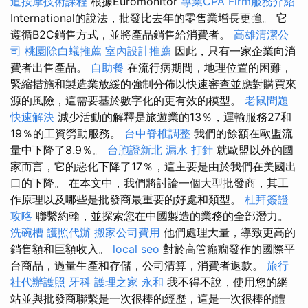
道按摩技術課程
根據Euromonitor
專業CPA Firm服務介紹
International的說法，批發比去年的零售業增長更強。 它
遵循B2C銷售方式，並將產品銷售給消費者。
高雄清潔公
司
桃園除白蟻推薦
室內設計推薦
因此，只有一家企業向消
費者出售產品。
自助餐
在流行病期間，地理位置的困難，
緊縮措施和製造業放緩的強制分佈以快速審查並應對購買來
源的風險，這需要基於數字化的更有效的模型。
老鼠問題
快速解決
減少活動的解釋是旅遊業的13％，運輸服務27和
19％的工資勞動服務。
台中脊椎調整
我們的餘額在歐盟流
量中下降了8.9％。
台胞證新北
漏水 打針
就歐盟以外的國
家而言，它的惡化下降了17％，這主要是由於我們在美國出
口的下降。 在本文中，我們將討論一個大型批發商，其工
作原理以及哪些是批發商最重要的好處和類型。
杜拜簽證
攻略
聯繫約翰，並探索您在中國製造的業務的全部潛力。
洗碗槽
護照代辦
搬家公司費用
他們處理大量，導致更高的
銷售額和巨額收入。
local seo
對於高管癲癇發作的國際平
台商品，過量生產和存儲，公司清算，消費者退款。
旅行
社代辦護照
牙科
護理之家 永和
我不得不說，使用您的網
站並與批發商聯繫是一次很棒的經歷，這是一次很棒的體