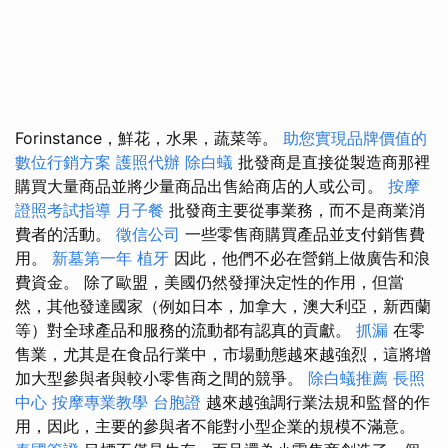
Forinstance，鮮花，水果，蔬菜等。
助您實現品牌價值的
數位行銷方案
護照代辦
除白蟻
批發商是直接從製造商那裡
購買大量商品並將少量商品出售給商店的人或公司。
按摩
證照考試指導
月子餐
批發商主要從事業務，而不是商業消
費者的活動。
徵信公司
一些零售商購買產品並支付銷售費
用。
新墓第一年
植牙
因此，他們不必在營銷上做廣告和浪
費資金。 除了歐盟，美國仍然發揮決定性的作用，但當
然，其他發達國家（例如日本，加拿大，澳大利亞，新西蘭
等）對全球產品和服務的流動都有認真的貢獻。
抓漏
在零
售業，尤其是在食品行業中，市場動態越來越強烈，這將增
加大型參與者與較小零售商之間的競爭。
除白蟻推薦
長照
中心
按摩專業教學
台胞證
越來越強調行業法規和監督的作
用，因此，主要的參與者不能對小型企業的規模不滿意。