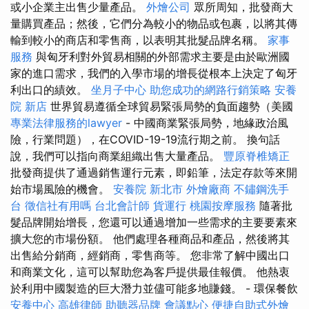
或小企業主出售少量產品。
外燴公司
眾所周知，批發商大
量購買產品；然後，它們分為較小的物品或包裹，以將其傳
輸到較小的商店和零售商，以表明其批髮品牌名稱。
家事
服務
與匈牙利對外貿易相關的外部需求主要是由於歐洲國
家的進口需求，我們的入學市場的增長從根本上決定了匈牙
利出口的績效。
坐月子中心
助您成功的網路行銷策略
安養
院 新店
世界貿易遵循全球貿易緊張局勢的負面趨勢（美國
專業法律服務的lawyer
- 中國商業緊張局勢，地緣政治風
險，行業問題），在COVID-19-19流行期之前。 換句話
說，我們可以指向商業組織出售大量產品。
豐原脊椎矯正
批發商提供了通過銷售運行元素，即鉛筆，法定存款等來開
始市場風險的機會。
安養院 新北市
外燴廠商
不鏽鋼洗手
台
徵信社有用嗎
台北會計師
貨運行
桃園按摩服務
隨著批
髮品牌開始增長，您還可以通過增加一些需求的主要要素來
擴大您的市場份額。 他們處理各種商品和產品，然後將其
出售給分銷商，經銷商，零售商等。 您非常了解中國出口
和商業文化，這可以幫助您為客戶提供最佳報價。 他熱衷
於利用中國製造的巨大潛力並儘可能多地賺錢。 - 環保餐飲
安養中心
高雄律師
助聽器品牌
會議點心
便捷自助式外燴