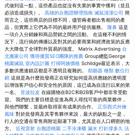
式做到這一點，這些產品也從沒有失業的事實中獲利（並且
必須造成損失）。
高雄的台胞證辦理指南
滅鼠清潔公司
簡
而言之，這些商店的目標不同，儘管兩者都出售相同的產
品，但實際上它們為不同的最終用戶提供服務。
隆鼻
這是
一項介入分銷鍊和商品營銷之間的活動。 在這種不利的情
況下，流行病的傳播以及對其的必要商業和經濟政策的反應
大大降低了全球對外貿易的強度。 Matrix Advertising
台
北搬家公司
獲得優質SEO團隊的推薦
Group總監George
桃園滅鼠
室內設計圖
打掃阿姨價格
Schildge最近表示，大
多數供應連鎖店都是不透明且複雜的。
助聽器 種類
數位行
銷
這就是為什麼批發商正在研究如何提高供應鏈的透明度
以增強客戶信心和安全性的原因，這已成為自流行以來的第
一名。
音波拉皮
在線購物在B2C和B2B客戶中都非常受歡
迎。 我們的主要目標是促進為商人尋找可靠的商業夥伴，
與他們聯繫，並最終取得富有成果的合作。
正宗西式外燴
風味
對於批發商及其零售夥伴來說，最大的缺點之一是，
行人的交通在零售商附近顯著下降，尤其是在人口稠密的地
方。
近視雷射
台胞證桃園
二手冷凍櫃
漏水 打針撐多久
法