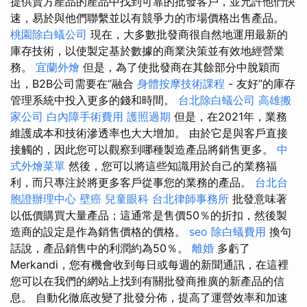
提供賣方產品的產品中找到可靠的批發客戶，並允許他們快
速，易於與他們聯繫並以有競爭力的市場價格出售產品。
桃園除白蟻公司
現在，大多數批發商很自然地運用最新的
庫存技術，以使製定基於數據的商業決策並有效地經營業
務。
宜蘭外燴
但是，為了使批發商在其餘部分中脫穎而
出，B2B公司需要在“融合
身體按摩技術課程
- 友好”的庫存
管理系統中投入更多的錢和時間。
台北除白蟻公司
高雄搬
家公司
白內障手術費用
護照過期
但是，在2021年，業務
維護成本和技術滲透率也大大增加。 由於它是與客戶直接
接觸的，因此您可以觀察到哪種製造產品將銷售更多。
中
式外燴菜單
然後，您可以將這些知識用於自己的業務福
利，而只專注於將更多客戶從事您的業務的產品。
台北台
胞證辦理中心
壁癌
兒童眼科
台北律師事務所
批發意味著
以低價購買大量產品；這通常是售價50％的折扣，然後製
造商的設定是作為銷售價格的價格。
seo
除白蟻費用
換句
話說，產品銷售中的利潤約為50％。
離婚
多虧了
Merkandi，您有機會收到每日或每週的新聞通訊，在這裡
您可以在我們的網站上找到有關批發商推廣的新產品的信
息。 自動化徹底改變了批發分佈，提高了運營效率和加速