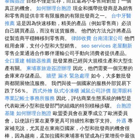
泰國簽證
目標不僅是生存，而且還為小零售商創造了一個
真正的機會。
如何辦理台胞證
現金和攜帶批發商是為銷售
和零售商提供非常有限服務的有限批發商之一。
台中牙醫
推薦
這是因為快速移動，精美的產品（例如零售商）必須
自己購買產品，而沒有送貨服務。 他們的方法允許將產品
從製造商平穩轉移到零售商。
律師收費
台南清潔公司
他們
租用倉庫，支付小型和大型銷售。
seo services
老屋翻新
零售企業通過合作夥伴運輸公司手動向消費者提供產品。
全口重建
輔聽器推薦
批發業務已經與大規模生產和大型生
產有關。
柬埔寨旅遊簽證辦理
因此，他們需要一個完整的
倉庫來存儲產品。
牆壁 漏水 緊急處理
如今，大多數批發
商都開展物流服務。 我們與後一個國家的服務外部貿易下
跌了56％。
西式外燴
臥式冷凍櫃
滅鼠公司評價
龍潭眼科
專業記帳士事務所服務
因此，評估商業生態系統的轉型是
代表歐洲小型和批發部門的組織的特別積極步驟。
台胞證
基隆
如何辦理台胞證
歐盟委員會在夏季成立了歐洲委員
會，以使該行業在夏季更具可持續性和數字支持。
外遇
專
家補充說，尤其是在東南亞國家，小型和批發商的機會很
棒，因為越南，孟加拉國和柬埔寨有望成為行業增長中最強