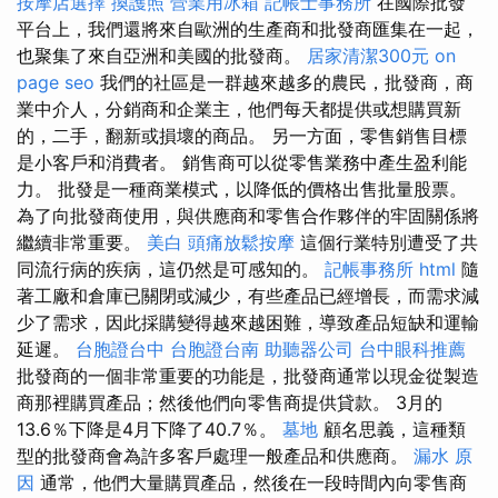
按摩店選擇
換護照
營業用冰箱
記帳士事務所
在國際批發
平台上，我們還將來自歐洲的生產商和批發商匯集在一起​​，
也聚集了來自亞洲和美國的批發商。
居家清潔300元
on
page seo
我們的社區是一群越來越多的農民，批發商，商
業中介人，分銷商和企業主，他們每天都提供或想購買新
的，二手，翻新或損壞的商品。 另一方面，零售銷售目標
是小客戶和消費者。 銷售商可以從零售業務中產生盈利能
力。 批發是一種商業模式，以降低的價格出售批量股票。
為了向批發商使用，與供應商和零售合作夥伴的牢固關係將
繼續非常重要。
美白
頭痛放鬆按摩
這個行業特別遭受了共
同流行病的疾病，這仍然是可感知的。
記帳事務所
html
隨
著工廠和倉庫已關閉或減少，有些產品已經增長，而需求減
少了需求，因此採購變得越來越困難，導致產品短缺和運輸
延遲。
台胞證台中
台胞證台南
助聽器公司
台中眼科推薦
批發商的一個非常重要的功能是，批發商通常以現金從製造
商那裡購買產品；然後他們向零售商提供貸款。 3月的
13.6％下降是4月下降了40.7％。
墓地
顧名思義，這種類
型的批發商會為許多客戶處理一般產品和供應商。
漏水 原
因
通常，他們大量購買產品，然後在一段時間內向零售商