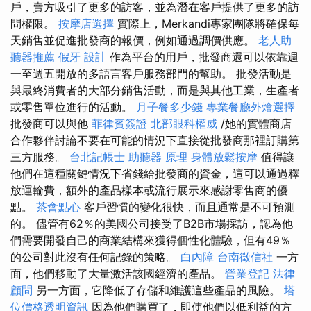
戶，賣方吸引了更多的訪客，並為潛在客戶提供了更多的訪
問權限。
按摩店選擇
實際上，Merkandi專家團隊將確保每
天銷售並促進批發商的報價，例如通過調價供應。
老人助
聽器推薦
假牙
設計
作為平台的用戶，批發商還可以依靠週
一至週五開放的多語言客戶服務部門的幫助。 批發活動是
與最終消費者的大部分銷售活動，而是與其他工業，生產者
或零售單位進行的活動。
月子餐多少錢
專業餐廳外燴選擇
批發商可以與他
菲律賓簽證
北部眼科權威
/她的實體商店
合作夥伴討論不要在可能的情況下直接從批發商那裡訂購第
三方服務。
台北記帳士
助聽器 原理
身體放鬆按摩
值得讓
他們在這種關鍵情況下省錢給批發商的資金，這可以通過釋
放運輸費，額外的產品樣本或流行展示來感謝零售商的優
點。
茶會點心
客戶習慣的變化很快，而且通常是不可預測
的。 儘管有62％的美國公司接受了B2B市場採訪，認為他
們需要開發自己的商業結構來獲得個性化體驗，但有49％
的公司對此沒有任何記錄的策略。
白內障
台南徵信社
一方
面，他們移動了大量激活該國經濟的產品。
營業登記
法律
顧問
另一方面，它降低了存儲和維護這些產品的風險。
塔
位價格透明資訊
因為他們購買了，即使他們以低利益的方