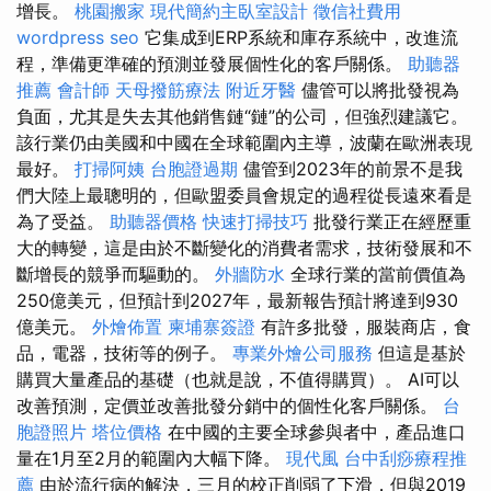
增長。
桃園搬家
現代簡約主臥室設計
徵信社費用
wordpress seo
它集成到ERP系統和庫存系統中，改進流
程，準備更準確的預測並發展個性化的客戶關係。
助聽器
推薦
會計師
天母撥筋療法
附近牙醫
儘管可以將批發視為
負面，尤其是失去其他銷售鏈“鏈”的公司，但強烈建議它。
該行業仍由美國和中國在全球範圍內主導，波蘭在歐洲表現
最好。
打掃阿姨
台胞證過期
儘管到2023年的前景不是我
們大陸上最聰明的，但歐盟委員會規定的過程從長遠來看是
為了受益。
助聽器價格
快速打掃技巧
批發行業正在經歷重
大的轉變，這是由於不斷變化的消費者需求，技術發展和不
斷增長的競爭而驅動的。
外牆防水
全球行業的當前價值為
250億美元，但預計到2027年，最新報告預計將達到930
億美元。
外燴佈置
柬埔寨簽證
有許多批發，服裝商店，食
品，電器，技術等的例子。
專業外燴公司服務
但這是基於
購買大量產品的基礎（也就是說，不值得購買）。 AI可以
改善預測，定價並改善批發分銷中的個性化客戶關係。
台
胞證照片
塔位價格
在中國的主要全球參與者中，產品進口
量在1月至2月的範圍內大幅下降。
現代風
台中刮痧療程推
薦
由於流行病的解決，三月的校正削弱了下滑，但與2019