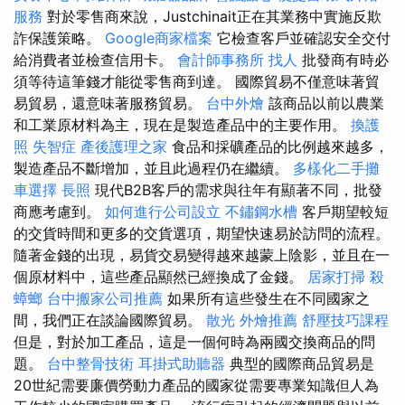
服務
對於零售商來說，Justchinait正在其業務中實施反欺
詐保護策略。
Google商家檔案
它檢查客戶並確認安全交付
給消費者並檢查信用卡。
會計師事務所
找人
批發商有時必
須等待這筆錢才能從零售商到達。 國際貿易不僅意味著貿
易貿易，還意味著服務貿易。
台中外燴
該商品以前以農業
和工業原材料為主，現在是製造產品中的主要作用。
換護
照
失智症
產後護理之家
食品和採礦產品的比例越來越多，
製造產品不斷增加，並且此過程仍在繼續。
多樣化二手攤
車選擇
長照
現代B2B客戶的需求與往年有顯著不同，批發
商應考慮到。
如何進行公司設立
不鏽鋼水槽
客戶期望較短
的交貨時間和更多的交貨選項，期望快速易於訪問的流程。
隨著金錢的出現，易貨交易變得越來越蒙上陰影，並且在一
個原材料中，這些產品顯然已經換成了金錢。
居家打掃
殺
蟑螂
台中搬家公司推薦
如果所有這些發生在不同國家之
間，我們正在談論國際貿易。
散光
外燴推薦
舒壓技巧課程
但是，對於加工產品，這是一個何時為兩國交換商品的問
題。
台中整骨技術
耳掛式助聽器
典型的國際商品貿易是
20世紀需要廉價勞動力產品的國家從需要專業知識但人為