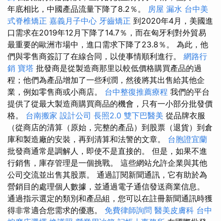
年底相比，中國產品流量下降了8.2％。
房屋 漏水
台中美
式脊椎矯正
嘉義月子中心
牙齒矯正
到2020年4月，美國進
口需求在2019年12月下降了14.7％，而在匈牙利對外貿易
最重要的歐洲市場中，進口需求下降了23.8％。 為此，他
們與零售商簽訂了在線合同，以使事情順利進行。
網路行
銷
寶塔
批發商是從製造商那里以較低價格購買產品的過
程；他們為產品增加了一些利潤，然後將其出售給其他企
業，例如零售商或小商店。
台中整復推薦療程
我們的平台
提供了從最大製造商購買商品的機會，只有一小部分批發價
格。
台南搬家
設計公司
長照2.0
雙下巴醫美
從品牌衣服
（從商店的清算（原始，完整的產品）到股票（退貨）到倉
庫和製造廠的安裝，再到清算和法警的文章。
台胞證宜蘭
批發商通常是調解人，即使不是直接的。 但是，如果不進
行銷售，庫存管理是一個挑戰。 這些網站允許企業與其他
公司交流並出售其股票。 通過訂閱新聞通訊，它有助於為
營銷目的處理個人數據，並通過電子通信發送商業信息。
通過指示選定的類別和產品組，您可以在註冊新聞通訊時獲
得非常適合您需求的優惠。
免費律師詢問
醫美皮膚科
台中