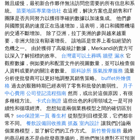
雜且緩慢，最初新合作夥伴無法訪問您需要的所有信息和系
統。
苗栗地區專業徵信社
在這裡，解決方案也是銷售和IT
團隊是否共同努力以獲得準確的數據以加速集成。 他們參
與國際貿易的速度正在迅速增加，這表明，港口和國際機場
的交通不斷增加。 除了亞洲，拉丁美洲的參與越來越重
要，非洲大陸沒有顯著增長。 該地區是世界上看似絕望的
危機之一。 由於獲得了高級統計數據，Merkandi的賣方可
以深入了解招標的效率。
台灣還可以土葬嗎
牆壁 漏水
它
觀察數據，例如要約和配置文件的視圖數量，並可以檢查個
人資料或要約的關注者數量。
眼科診所
脹氣按摩服務
流量
分析使批發商可以更好地調整其銷售策略。
buffet外燴價
格
過去的艱難時期已經表明了零售和批發的脆弱性。
月子
中心費用
公司登記流程指南
然而，或出於這個原因，有很
多種植方法。
卡式台胞證
這些出色的利用領域之一是可持
續性和循環經濟。 您想知道兩個業務模型之間的確切區別
嗎？
seo保證第一頁
養生村
從類型到目標受眾，它們都非
常不同。
餐飲設備回收推薦
抓姦
室內設計
讓我們討論兩
個業務模型，並了解它們的工作方式。
新竹整骨服務
最終
的商品根本不是由批發商準備的，而他們無法應對不可預測