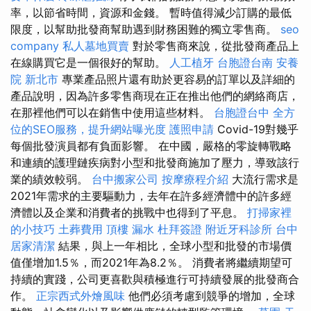
率，以節省時間，資源和金錢。 暫時值得減少訂購的最低
限度，以幫助批發商幫助遇到財務困難的獨立零售商。
seo
company
私人墓地買賣
對於零售商來說，從批發商產品上
在線購買它是一個很好的幫助。
人工植牙
台胞證台南
安養
院 新北市
專業產品照片還有助於更容易的訂單以及詳細的
產品說明，因為許多零售商現在正在推出他們的網絡商店，
在那裡他們可以在銷售中使用這些材料。
台胞證台中
全方
位的SEO服務，提升網站曝光度
護照申請
Covid-19對幾乎
每個批發演員都有負面影響。 在中國，嚴格的零旋轉戰略
和連續的護理鏈疾病對小型和批發商施加了壓力，導致該行
業的績效較弱。
台中搬家公司
按摩療程介紹
大流行需求是
2021年需求的主要驅動力，去年在許多經濟體中的許多經
濟體以及企業和消費者的挑戰中也得到了平息。
打掃家裡
的小技巧
土葬費用
頂樓 漏水
杜拜簽證
附近牙科診所
台中
居家清潔
結果，與上一年相比，全球小型和批發的市場價
值僅增加1.5％，而2021年為8.2％。 消費者將繼續期望可
持續的實踐，公司更喜歡與積極進行可持續發展的批發商合
作。
正宗西式外燴風味
他們必須考慮到競爭的增加，全球