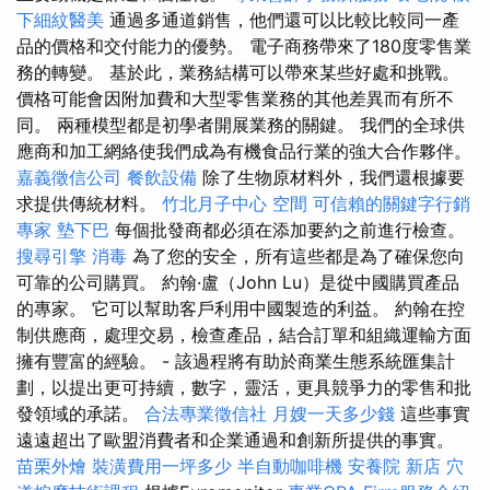
下細紋醫美
通過多通道銷售，他們還可以比較比較同一產
品的價格和交付能力的優勢。 電子商務帶來了180度零售業
務的轉變。 基於此，業務結構可以帶來某些好處和挑戰。
價格可能會因附加費和大型零售業務的其他差異而有所不
同。 兩種模型都是初學者開展業務的關鍵。 我們的全球供
應商和加工網絡使我們成為有機食品行業的強大合作夥伴。
嘉義徵信公司
餐飲設備
除了生物原材料外，我們還根據要
求提供傳統材料。
竹北月子中心
空間
可信賴的關鍵字行銷
專家
墊下巴
每個批發商都必須在添加要約之前進行檢查。
搜尋引擎
消毒
為了您的安全，所有這些都是為了確保您向
可靠的公司購買。 約翰·盧（John Lu）是從中國購買產品
的專家。 它可以幫助客戶利用中國製造的利益。 約翰在控
制供應商，處理交易，檢查產品，結合訂單和組織運輸方面
擁有豐富的經驗。 - 該過程將有助於商業生態系統匯集計
劃，以提出更可持續，數字，靈活，更具競爭力的零售和批
發領域的承諾。
合法專業徵信社
月嫂一天多少錢
這些事實
遠遠超出了歐盟消費者和企業通過和創新所提供的事實。
苗栗外燴
裝潢費用一坪多少
半自動咖啡機
安養院 新店
穴