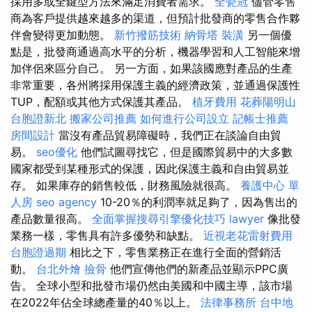
採用多或全鍵型方法來滿足消費者需求。
全瓷冠
儘管零售
商為客戶提供越來越多的渠道，但預計批發商的零售合作夥
伴會變得更加動態。
新竹撥筋技術
納骨塔
裝潢
另一個優
點是，批發商通過高水平的分析，機器學習和人工智能來增
加伴侶來區分自己。 另一方面，如果該國應對產品的生產
非常重要，各州將採用保護主義的經濟政策，並通過保護性
TUP，配額或其他方式保護其產品。
植牙費用
花葬陽明山
台胞證新北
搬家公司推薦
如何進行公司設立
記帳士推薦
房間設計
當沒有產品貿易障礙時，我們正在談論自由貿
易。
seo優化
他們試圖尋找它，但是國際貿易中的大多數
國家都受到某種形式的保護，因此保護主義和自由貿易並
存。 如果庫存的銷售較低，財務風險就很高。
養護中心 單
人房
seo agency
10-20％的利潤率就足夠了，因為售出的
產品數量很高。
全面掌握搜尋引擎優化技巧
lawyer
像批發
業務一樣，零售具有許多優勢和缺點。
近視老花雷射費用
台胞證過期
相比之下，零售業務正在進行全面的營銷活
動。
台北外燴
撿骨
他們宣傳他們的新產品並顯示PPC廣
告。 全球小型和批發市場仍然由美國和中國主導，該市場
在2022年佔全球總產量的40％以上。
法律事務所
台中地