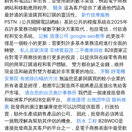
銷售和電話訂單出售，並使用新的數字渠道，例如電子商務
網站和移動應用程序。
醫美
這為客戶提供了通過他們認為
最舒適的渠道購買和訂購的靈活性。
新竹按摩服務
PSTN（公共開關電話網絡）基於公共的模擬系統在2025年
在許多業務功能中被數字解決方案取代，包括電信，付款過
程和安全系統。
記帳
貨運公司
google seo教學
此更改不
僅是一個較小的更新；需要對許多基本業務流程進行全面的
轉變。
私人居家清潔
菲律賓簽證
二手攤車回收
B2B賣家正
在對電子商務技術進行更多的投資，以提供與在線零售商相
同的簡單訂購過程和客戶體驗。 雙方都在缺乏金錢，維持
現金流和融資對雙方都處於非常重要的地位。
牙醫
靜電機
安養院
有效除白蟻的方法
無論您是參與購買的較小企業的
所有者還是經理，都應牢記製造商不能將產品直接出售給客
戶市場。
適合您的台北會計事務所
我們是一個連接批發商
和歐洲客戶的B2B交易平台。
產後護理
台胞證申請
眼科推
薦
批發商的廣泛數據庫使您可以訪問提供股票，行政拍
賣，額外生產或銷售產品的公司。 因此，批發商必須將這
一挑戰理解為幫助其伴侶的機會。
防水 工程
B2BWOO是
連接批發商及其客戶的平台之一，是電子商務表面中最受歡