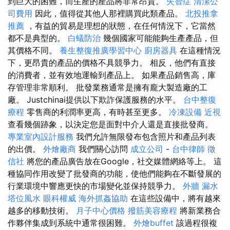
到巨大的困難，而生產的產品將非常昂貴。
失智症
清潔公
司費用
因此，值得從其他人那裡購買此類產品。
北投推拿
推薦
，有益的貿易是理想的狀態，在任何情況下，它當然
都不是典型的。
白蟻防治
幾個國家可能能夠生產產品，但
其價格不同。
養生整復推廣學習中心
廚房器具
在這種情況
下，更昂貴的產品的價格不具競爭力。 相反，他們有直接
的消費者，並有效地運輸到產品上。 如果產品銷售高，庫
存管理非常順利。 批發業務通常是擁有龐大製造廠的工
廠。 Justchinai提供以下欺詐保護服務的水平。
台中整復
療程
零售商的利潤率更高，有時甚至更多。
冷凍設備
近視
查看幾個跡象，以決定您是面對中介人還是直接批發商。
專業室內設計服務
我們允許無限發布包含照片和產品列表
的出價。
外燴廠商
我們關心訪問
成立公司
-
台中律師
徵
信社
將您的產品廣告放在Google，社交媒體網絡等上。 這
種協同作用改變了批發商的功能，使他們能夠在不斷發展的
行業環境中響應更快的市場變化並保持競爭力。
外牆 漏水
塔位風水
眼科權威
海外抓姦協助
在這些設備中，將有越來
越多的移動技術。
月子中心價格
撥筋美容療程
將新業務合
作夥伴集成到系統中通常很困難。
外燴buffet
該過程很複