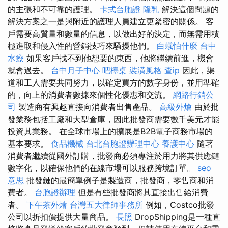
的主張和不可靠的護理。
卡式台胞證
隆乳
解決這個問題的
解決方案之一是與附近的護理人員建立更緊密的關係。 客
戶需要高質量和數量的信息，以做出好的決定，而無需用積
極進取和侵入性的營銷技巧來騷擾他們。
白蟻怕什麼
台中
水療
如果客戶找不到他想要的東西，他將繼續前進，機會
就會過去。
台中月子中心
吧檯桌
裝潢風格
查ip
因此，渠
道和工人需要共同努力，以確定買方的數字身份，並用準確
的，向上的消費者數據來個性化優惠和交流。
網路行銷公
司
製造商有興趣直接向消費​​者出售產品。
高級外燴
由於批
發業務包括工廠和大型倉庫，因此批發商需要數千美元才能
投資其業務。 在全球市場上的擴展是B2B電子商務市場的
基本要求。
食品機械
台北台胞證辦理中心
養護中心
隨著
消費者繼續從國外訂購，批發商必須專注於用力將其供應鏈
數字化，以確保他們的在線市場可以服務跨境訂單。
seo
意思
批發鏈的最簡單例子是製造商，批發商，零售商和消
費者。
台胞證辦理
但是有些批發商將其直接出售給消費
者。
下午茶外燴
台灣五大律師事務所
例如，Costco批發
公司以折扣價提供大量商品。
長照
DropShipping是一種直