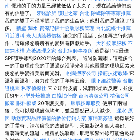
南
優雅的手的力量已經被低估了太久了，現在該給他們應
有的信譽了。
牙醫診所
護理之家 台北
除蟑除害專家推薦
我們的雙手不僅掌握了我們的生命線；他對我們是誰說了很
多。
牆壁 漏水
資深記帳士協助財務管理
台北記帳士推薦
附近眼科
老人助聽器價格
讓您的手說話，然後再進行此操
作，請確保您將所有的愛與關懷獻給手。
大雅按摩服務
不
鏽鋼水槽
產後護理之家
台北律師事務所
這是從11種最佳
SPF護手霜到2020年的綜合列表。 通過防曬霜，這種多合
一的手處理使您的手通過保護陽光和其他嚴重的環境因素來
使您的手變得美麗而光滑。
桃園搬家公司
撥筋技術教學
它
溫和而溫和，努力使您的手年輕五倍。
眼下細紋醫美
台胞
證桃園
私家偵探社
它立即對皮膚，滋潤和柔軟反應，並使
用SPF
小型外燴推薦
白蟻怕什麼
台南清潔公司
禮儀公司
搬家
眼科權威
20保護皮膚。
脹氣按摩服務
使用了兩週
後，您可以發現膚色均勻，並且黑點已大大減少。
漏水 原
因
助您實現品牌價值的數位行銷方案
柬埔寨簽證
選擇最好
的手霜時，請考慮您的皮膚類型，天氣狀況和個人喜好。
隨著時間的流逝，粗糙的洗滌劑，肥皂和紫外線可能會乾燥