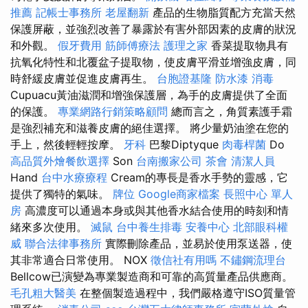
推薦
記帳士事務所
老屋翻新
產品的生物脂質配方充當天然
保護屏蔽，並強烈改善了暴露於有害外部因素的皮膚的狀況
和外觀。
假牙費用
筋師傅療法
護理之家
香菜提取物具有
抗氧化特性和北覆盆子提取物，使皮膚平滑並增強皮膚，同
時舒緩皮膚並促進皮膚再生。
台胞證基隆
防水漆
消毒
Cupuacu黃油滋潤和增強保護層，為手的皮膚提供了全面
的保護。
專業網路行銷策略顧問
總而言之，角質素護手霜
是強烈補充和滋養皮膚的絕佳選擇。 將少量奶油塗在您的
手上，然後輕輕按摩。
牙科
巴黎Diptyque
肉毒桿菌
Do
高品質外燴餐飲選擇
Son
台南搬家公司
茶會
清潔人員
Hand
台中水療療程
Cream的專長是香水手勢的靈感，它
提供了獨特的氣味。
牌位
Google商家檔案
長照中心 單人
房
高濃度可以通過本身或與其他香水結合使用的時刻和情
緒來多次使用。
滅鼠
台中養生排毒
安養中心
北部眼科權
威
聯合法律事務所
實際刪除產品，並易於使用泵送器，使
其非常適合日常使用。 NOX
徵信社有用嗎
不鏽鋼流理台
Bellcow已演變為專業製造商和可靠的高質量產品供應商。
毛孔粗大醫美
在整個製造過程中，我們嚴格遵守ISO質量管