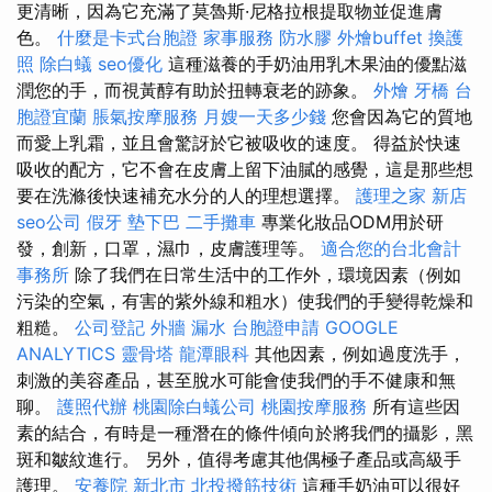
更清晰，因為它充滿了莫魯斯·尼格拉根提取物並促進膚
色。
什麼是卡式台胞證
家事服務
防水膠
外燴buffet
換護
照
除白蟻
seo優化
這種滋養的手奶油用乳木果油的優點滋
潤您的手，而視黃醇有助於扭轉衰老的跡象。
外燴
牙橋
台
胞證宜蘭
脹氣按摩服務
月嫂一天多少錢
您會因為它的質地
而愛上乳霜，並且會驚訝於它被吸收的速度。 得益於快速
吸收的配方，它不會在皮膚上留下油膩的感覺，這是那些想
要在洗滌後快速補充水分的人的理想選擇。
護理之家 新店
seo公司
假牙
墊下巴
二手攤車
專業化妝品ODM用於研
發，創新，口罩，濕巾，皮膚護理等。
適合您的台北會計
事務所
除了我們在日常生活中的工作外，環境因素（例如
污染的空氣，有害的紫外線和粗水）使我們的手變得乾燥和
粗糙。
公司登記
外牆 漏水
台胞證申請
GOOGLE
ANALYTICS
靈骨塔
龍潭眼科
其他因素，例如過度洗手，
刺激的美容產品，甚至脫水可能會使我們的手不健康和無
聊。
護照代辦
桃園除白蟻公司
桃園按摩服務
所有這些因
素的結合，有時是一種潛在的條件傾向於將我們的攝影，黑
斑和皺紋進行。 另外，值得考慮其他偶極子產品或高級手
護理。
安養院 新北市
北投撥筋技術
這種手奶油可以很好