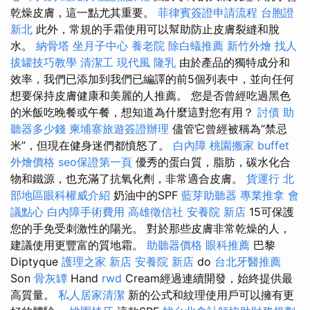
乾燥皮膚，這一點尤其重要。
菲律賓簽證申請流程
台胞證
新北
此外，常規的手霜使用可以幫助防止皮膚裂縫和脫
水。
納骨塔
坐月子中心
養老院
除白蟻推薦
新竹外燴
找人
拔罐技巧教學
清潔工
現代風
隆乳
由於產品的獨特成分和
效率，我們已添加到我們已編譯的前5個列表中，並向任何
想要保持皮膚健康和美麗的人推薦。 您是否曾經吃過黑色
的米飯吃晚餐或午餐，想知道為什麼這對您有用？
討債
助
聽器多少錢
柬埔寨旅遊簽證辦理
儘管它曾經被稱為“禁忌
米”，但現在健身迷們都憤怒了。
白內障
桃園搬家
buffet
外燴價格
seo保證第一頁
優秀的蛋白質，脂肪，碳水化合
物和鐵源，也充滿了抗氧化劑，非常適合皮膚。
貨運行
北
部地區眼科權威介紹
奶油中的SPF
藍芽助聽器
專業推拿
會
議點心
白內障手術費用
高雄徵信社
安養院 新店
15可保護
您的手免受刺激性的陽光。 對於那些皮膚非常乾燥的人，
建議使用更豐富的質地霜。
助聽器價格
眼科推薦
巴黎
Diptyque
護理之家 新店
安養院 新店
do
台北牙醫推薦
Son
骨灰罈
Hand
rwd
Cream經過連續開發，始終提供最
高質量。
私人居家清潔
新的公式和紋理使用戶可以擁有更