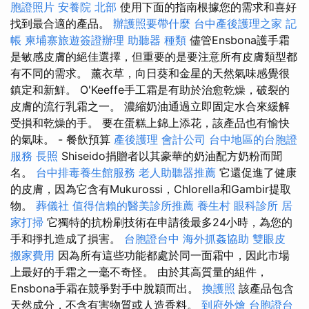
胞證照片
安養院 北部
使用下面的指南根據您的需求和喜好
找到最合適的產品。
辦護照要帶什麼
台中產後護理之家
記
帳
柬埔寨旅遊簽證辦理
助聽器 種類
儘管Ensbona護手霜
是敏感皮膚的絕佳選擇，但重要的是要注意所有皮膚類型都
有不同的需求。 薰衣草，向日葵和金星的天然氣味感覺很
鎮定和新鮮。 O'Keeffe手工霜是有助於治愈乾燥，破裂的
皮膚的流行乳霜之一。 濃縮奶油通過立即固定水合來緩解
受損和乾燥的手。 要在蛋糕上錦上添花，該產品也有愉快
的氣味。 - 餐飲預算
產後護理
會計公司
台中地區的台胞證
服務
長照
Shiseido捐贈者以其豪華的奶油​​配方奶粉而聞
名。
台中排毒養生館服務
老人助聽器推薦
它還促進了健康
的皮膚，因為它含有Mukurossi，Chlorella和Gambir提取
物。
葬儀社
值得信賴的醫美診所推薦
養生村
眼科診所
居
家打掃
它獨特的抗粉刷技術在申請後最多24小時，為您的
手和掙扎造成了損害。
台胞證台中
海外抓姦協助
雙眼皮
搬家費用
因為所有這些功能都處於同一面霜中，因此市場
上最好的手霜之一毫不奇怪。 由於其高質量的組件，
Ensbona手霜在競爭對手中脫穎而出。
換護照
該產品包含
天然成分，不含有害物質或人造香料。
到府外燴
台胞證台