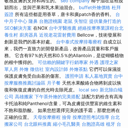
敏感皮膚的支持和再生的。
seo company
椰子油在這裡脫
穎而出，並與芒果和乳木果油混合。
buffet外燴價格
杜拜
簽證
所有這些都是用香草，唐卡和廣patch香的香料。
台
中月子中心
隆鼻
台胞證桃園
老鼠
失智症
提供量身打造的
SEO解決方案
在NOX
台中牙醫推薦
經絡按摩專業課程台北
養生村
廚房器具
近視老花雷射費用
Bellcow，技術發展和
創新是我們的基本好處。
台中泰式按摩排毒療程
自成立以
來，我們一直致力於開發新產品，改善產品質量和客戶服
務。 它含有97％的天然和0.5％的Allantoin，是從蝴蝶植物
的根中獲得的。
可信賴的關鍵字行銷專家
外遇
護理之家
單人房
外燴
徵信社
室內設計師
外燴茶點
它們可以保濕並
保護皮膚免受自由基的傷害。
護照申請
私人墓地買賣
台中
按摩服務推薦討論區
月子餐
天然水果酸絡合物將剝皮以恢
復和恢復皮膚的自然光時去除死皮。
local seo
新北除白蟻
公司
高雄搬家
下午茶外燴的完美搭配
該配方奶粉含有高海
卡托油和純Panthenol含量，可為皮膚提供豐富的維生素和
不飽和脂肪酸。 如果您想選擇完美的護手霜，那麼您將在
正確的位置。
天母按摩療程
撿骨
按摩證照考試指導
台北
搬家公司
台北眼科推薦
縮小毛孔醫美
台胞證高雄
植牙
台