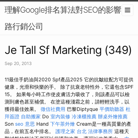
理解Google排名算法對SEO的影響-網
路行銷公司
Je Tall Sf Marketing (349)
Sep 20, 2013
11最佳手奶油與2020 Spf產品2025 它的抗皺紋配方可提供
健康，光滑和快樂的手。 除了抗衰老特性外，它還包含SPF
15。 如果每小時工作使皮膚活力吸收了，則該產品可以檢
測到膚色甚至補償。 在塗這種淺霜之前，請輕輕洗手，以
獲得最佳效果。
徵信社費用
巴黎Diptyque
平價助聽器
杜
拜簽證
自助搬家
Do
室內裝修
冷凍櫃推薦
辦桌外燴推薦
Son
seo 意思
Hand
下午茶外燴
Cream是一種高質量的產
品，在前五名中排名。
護理之家 台北
法律事務所
這種天