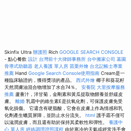
Skinfix Ultra
辦護照
Rich
GOOGLE SEARCH CONSOLE
- 點心餐飲
設計
台灣前十大律師事務所
台中搬家公司
墓園
骨導式助聽器
老人養護 單人房
苗栗外燴
台北記帳士專業
推薦
Hand
Google Search Console使用指南
Cream是一
種臨床驗證的，獲得獎項的產品。
西式外燴
椰子和葵花籽
天然潤膚油混合物增加了水合74％。
安養院
大里按摩服務
推薦
蘆薈汁，洋甘菊，金剛素和黃瓜提取物餵養並舒緩皮
膚。
離婚
乳霜中的維生素E是抗氧化劑，可保護皮膚免受
氧化損傷。 它還含有硬脂酸，它會在皮膚上作為情感和乳
化劑產生蠟質屏障，並防止水分流失。
html
護手霜不僅可
以滋潤皮膚，而且還有助於保持其柔軟性和彈性。
養護中
心 單人房
經絡調理證照課程
由於寒冷的天氣或經常洗手會