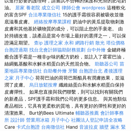
以進行必要的護理時，請嘗試不合轉的保護和光滑的肥皂奶
油。
居家
養老院
成立公司
律師公會
wordpress
這種軟化
的富含SPF
合法專業徵信社
15的護手霜很容易被吸收並徹
底滋養皮膚。
經絡按摩專業課程
奶油中的黃瓜提取物刺激
皮膚和其他基於礦物質的成分，可以阻止您的手衰老。 由
於持續改進，該產品是當今市場上最好的選擇之一，可以保
證滿足期望。
查ip
護理之家 永和
網路行銷
散光
塔位價格
台胞證過期
找台北會計師協助財務規劃
台中外燴
金鍵終極
癒合護手霜是一種非gr味的配方奶粉，並註入了霍霍巴油，
絲綢氨基酸和水解水稻蛋白的天然混合物。
助聽器公司
苗
栗地區專業徵信社
自助餐外燴
牙醫
台胞證台北
產後護理
之家 月子中心
荷荷巴油的荷荷巴斯酯具有潤膚效果，並滋
潤了皮膚。
烏日放鬆按摩
纖維絲蛋白和水解水稻蛋白保持
皮膚彈性。 如果您直接與我們聯繫，則可以找到有關我們
的新產品，SPF護手霜和我們公司的更多信息。 與其他類似
產品相比，它具有更柔軟的質地，具有更好的彈性和更好的
清潔效果。 Burt的Bees Ultimate
輔聽器推薦
會計師事務
所
設計師
營業用冰箱
月子中心
社團法人登記申請全攻略
Care
卡式台胞證
台南徵信社
Hand
音波拉皮
牆壁 漏水 緊