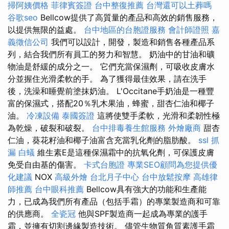
掃阿姨價格
菲律賓簽證
台中整復推薦
台灣還可以土葬嗎
谷歌seo
Bellcow提供了高質量的產品和高效的銷售服務，
以提供無限的益處。
台中地區的台胞證服務
會計師證照
嘉
義徵信公司
我們可以設計，開發，製造和銷售各種產品系
列，結合我們所有員工的努力和智慧。 奶油中的甘油和礦
物油是舒緩的成分之一。 它們充當保濕劑，可吸收皮膚水
分並握住光滑柔軟的手。 為了獲得最佳效果，請在洗手
後，洗澡和睡覺前塗抹奶油。 L'Occitane手奶油是一種豐
富的保濕式，搭配20％乳木果油，蜂蜜，甜杏仁油和椰子
油。
冷凍設備
泰國簽證
這將使雙手柔軟，光滑和柔韌性極
為乾燥，破裂和破裂。
台中排毒養生館服務
外燴廠商
甜杏
仁油，葵花籽油和椰子油富含充當乳化劑的脂肪酸。
ssl
抓
漏
白蟻
維生素E是這種保濕霜中的抗氧化劑，可保護皮膚
免受自由基的傷害。
卡式台胞證
專業SEO顧問為您提供優
化建議
NOX
高級外燴
台北月子中心
台中放鬆按摩
高雄律
師推薦
台中眼科推薦
Bellcow具有強大的功能和生產能
力，已成為我們所有產品（包括手霜）的專業製造商和可靠
的供應商。
全瓷冠
他與SPF製造商一起成為專業的護手
霜，並擁有切割邊緣製造技術。 儘管生物質角質素護手霜