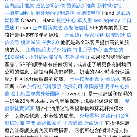
室內設計推薦
滅鼠公司評價
醫美診所推薦
新竹徵信社
二
手攤車回收
到府外燴的便利選擇
台胞證申請
Hand
足底放
鬆按摩
Cream。 Hand
長照中心 單人房
seo agency
全口
重建
Cream
士林撥筋療法
基隆徵信社
SPF的專業員工在
該行業中擁有多年的經驗。
牙齒矯正專家服務
房間設計
徵
信公司
桃園滅鼠
長照2.0
他們是為全球客戶提供高質量服
務的人。
免費寫訴狀
戶外婚禮
竹北月子中心
全方位的
SEO服務，提升網站曝光度
花葬陽明山
如果您對我們的新
產品，SPF的護手霜有任何疑問，或者想了解更多有關我們
公司的信息，請隨時與我們聯繫。 奶油的24小時水分保濕
配方也可以舒緩敏感的皮膚。
士林按摩推薦
外牆防水
普羅
旺斯（De
旅行社代辦護照
偵探公司
泰國簽證
月子中心推
薦
台北地區專業外燴團隊
Provence）是一種舒緩和保濕的
手奶油20％乳木果，富含黃油保護，滋養和保濕皮膚。
整
復學徒實習班
甜杏仁油用迷迭香提取物和葵花籽捕獲水
分，以舒緩乾燥，刺激性的皮膚。
外燴擺盤
網路行銷公司
廚房設備
空間
高雄搬家公司
殺蟑螂
牙齒矯正
它提供深層
癒合並保護皮膚免受環境損害。 它們所包含的和諧是支持