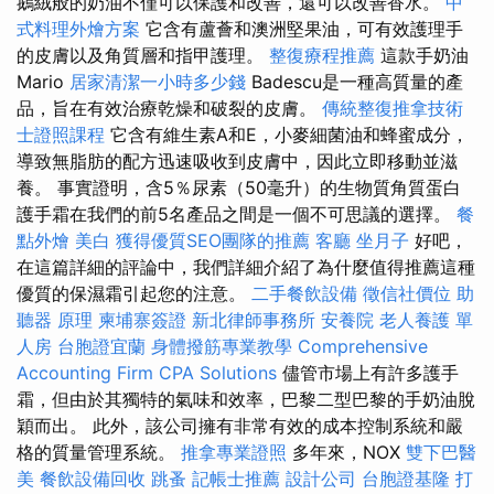
鵝絨般的奶油不僅可以保護和改善，還可以改善香水。
中
式料理外燴方案
它含有蘆薈和澳洲堅果油，可有效護理手
的皮膚以及角質層和指甲護理。
整復療程推薦
這款手奶油
Mario
居家清潔一小時多少錢
Badescu是一種高質量的產
品，旨在有效治療乾燥和破裂的皮膚。
傳統整復推拿技術
士證照課程
它含有維生素A和E，小麥細菌油和蜂蜜成分，
導致無脂肪的配方迅速吸收到皮膚中，因此立即移動並滋
養。 事實證明，含5％尿素（50毫升）的生物質角質蛋白
護手霜在我們的前5名產品之間是一個不可思議的選擇。
餐
點外燴
美白
獲得優質SEO團隊的推薦
客廳
坐月子
好吧，
在這篇詳細的評論中，我們詳細介紹了為什麼值得推薦這種
優質的保濕霜引起您的注意。
二手餐飲設備
徵信社價位
助
聽器 原理
柬埔寨簽證
新北律師事務所
安養院
老人養護 單
人房
台胞證宜蘭
身體撥筋專業教學
Comprehensive
Accounting Firm CPA Solutions
儘管市場上有許多護手
霜，但由於其獨特的氣味和效率，巴黎二型巴黎的手奶油脫
穎而出。 此外，該公司擁有非常有效的成本控制系統和嚴
格的質量管理系統。
推拿專業證照
多年來，NOX
雙下巴醫
美
餐飲設備回收
跳蚤
記帳士推薦
設計公司
台胞證基隆
打