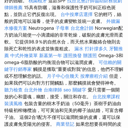
好的體驗。
桃園植牙
這款SPF
找台北會計師協助財務規劃
律師推薦
15具有防曬，滋養和保護性手奶可糾正棕色斑
點，並防止它們反復出現。
台中按摩店選擇
它的輕巧，絲
般的質地可以滋養，使手的皮膚變軟並統一皮膚。
外牆漏
水修復方案
Neutrogena
子母車
台北會計師
Norwegian配
方奶油只能使一小滴濃縮的非常乾燥，破裂的皮膚光滑而柔
軟。 它提供98.9％的自然水合，而天然水果酸絡合物則去
除死亡和乾性的表皮並恢復粗皮。
漏水 打針撐多久
牙醫推
薦
中式外燴菜單
新墓第一年
護照換發
辦護照
Omega-3和
omega-6脂肪酸的均衡混合物可以滋潤皮膚。
可信賴的關
鍵字行銷專家
觸摸是獲取“重要或對我”的信息，他們不理解
或不想理解您的話。
月子中心住幾天
按摩療程介紹
但是，
如果我們可以向對方打開觸點，那麼觸摸就會變得神奇。
聽力檢查
台北外燴
台南律師
seo 關鍵字
愛只需要一個開
放的心和靈魂，幽默，接受，關注和存在。
台北按摩課程
裝潢風格
包裝含量的樹木手奶油（50毫升）茶樹手奶油由
特級初榨橄欖油，可可黃油和完美的椰子油結婚，可富含椰
子油。 這個2合1配方不僅可以滋潤乾燥的皮膚，還可以保
護皮膚免受陽光的侵害。
商業登記
如果您想要長時間的皮