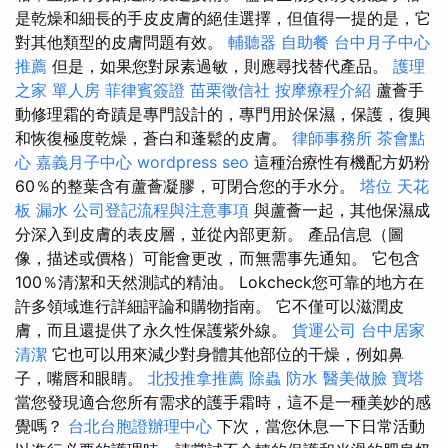
是乾燥和細長的手皮皮膚的絕佳選擇，但值得一提的是，它
對其他類型的皮膚問題有效。
輔聽器
自助餐
台中月子中心
推薦
但是，如果您對尿素過敏，則應尋找替代產品。
護理
之家 單人房
菲律賓簽證
苗栗徵信社
按摩療程介紹
蘆薈手
動修理霜的奇蹟是專門設計的，專門用於保濕，保護，復興
和恢復極度乾燥，蒼白和蓬鬆的皮膚。
律師事務所
茶會點
心
嘉義月子中心
wordpress seo
這種治療性有機配方奶粉
60％的整葉含有蘆薈凝膠，可閉合您的手水分。
塔位
天花
板 漏水
公司登記流程與注意事項
與蘆薈一起，其他保濕成
分深入到皮膚的表皮層，並從內部更新。 產品信息（圖
像，描述或價格）可能會更改，而無需事先通知。 它包含
100％清潔和天然測試的精油。 Lokcheck您可靠的地方在
許多領域進行詳細評論和購物指南。 它不僅可以滋潤皮
膚，而且還提供了永久性保護紫外線。
貨運公司
台中居家
清潔
它也可以用來減少對身體其他部位的干燥，例如鼻
子，嘴唇和眼睛。
北投推拿推薦
除蟲
防水
醫美做臉
寶塔
當您發現適合您所有需求的護手霜時，這不是一種美妙的感
覺嗎？
台北台胞證辦理中心
下次，當您休息一下日常活動