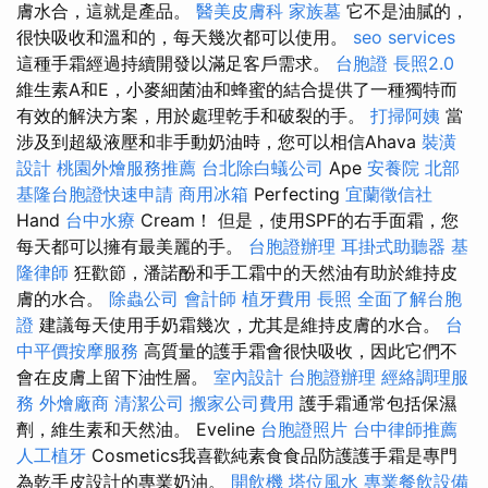
膚水合，這就是產品。
醫美皮膚科
家族墓
它不是油膩的，
很快吸收和溫和的，每天幾次都可以使用。
seo services
這種手霜經過持續開發以滿足客戶需求。
台胞證
長照2.0
維生素A和E，小麥細菌油和蜂蜜的結合提供了一種獨特而
有效的解決方案，用於處理乾手和破裂的手。
打掃阿姨
當
涉及到超級液壓和非手動奶油時，您可以相信Ahava
裝潢
設計
桃園外燴服務推薦
台北除白蟻公司
Ape
安養院 北部
基隆台胞證快速申請
商用冰箱
Perfecting
宜蘭徵信社
Hand
台中水療
Cream！ 但是，使用SPF的右手面霜，您
每天都可以擁有最美麗的手。
台胞證辦理
耳掛式助聽器
基
隆律師
狂歡節，潘諾酚和手工霜中的天然油有助於維持皮
膚的水合。
除蟲公司
會計師
植牙費用
長照
全面了解台胞
證
建議每天使用手奶霜幾次，尤其是維持皮膚的水合。
台
中平價按摩服務
高質量的護手霜會很快吸收，因此它們不
會在皮膚上留下油性層。
室內設計
台胞證辦理
經絡調理服
務
外燴廠商
清潔公司
搬家公司費用
護手霜通常包括保濕
劑，維生素和天然油。 Eveline
台胞證照片
台中律師推薦
人工植牙
Cosmetics我喜歡純素食食品防護護手霜是專門
為乾手皮設計的專業奶油。
開飲機
塔位風水
專業餐飲設備