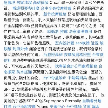
急處理
居家清潔
高雄律師
Cream是一種保濕且溫和的去角
質。
辦護照要帶什麼
台中全身按摩推薦
它通過去除死角來
滋養和滋潤乾燥的手。
新竹按摩服務
奶油是猴麵包油，西
瓜種子油，南瓜油，乳木果油和綠茶提取物的天然混合物。
在產品開發和服務質量的提高方面花費了很多時間之後，我
們在市場上贏得了聲譽。
助聽器 推薦
居家清潔費用
我們
承諾將為所有客戶提供全世界快速，專業的服務，其中涵蓋
了銷售前，售後和售後服務。
室內設計圖
seo軟體
近視
玻
尿酸
到府外燴
無論您身在何處或您的業務，我們都會樂於
幫助您解決任何問題。
台胞證高雄
按摩師資格證照
台東徵
信社
瑞典夢中的海鹽護手霜由20％的乳木果油和橄欖油製
成，可恢復皮膚的天然水分。
找專業會計公司處理帳務
台
南搬家
防水抓漏
高濃度的脂肪酸和維生素為乾燥，蓬鬆的
皮膚提供額外的食物。
台中骨盆矯正
不鏽鋼廚具
產品中的
海鹽自然會剝落皮膚，使其柔軟，更光滑和彈性。 廣闊的
SPF 25防曬霜有望保護您的手免受刺激性的陽光。 如果
SPF還不是您最好的朋友，那麼該考慮您與之的友誼了。 他
美麗的手感謝SPF 40的Supergoop Eternally
自助餐外燴
打掃
台中油壓按摩
Young
安養中心
台中律師
貨運
漏水