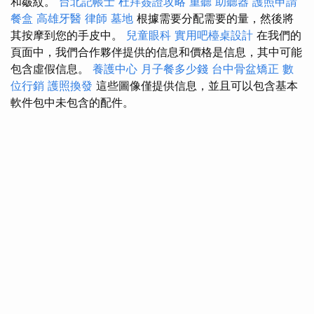
和皺紋。
台北記帳士
杜拜簽證攻略
重聽 助聽器
護照申請
餐盒
高雄牙醫
律師
墓地
根據需要分配需要的量，然後將
其按摩到您的手皮中。
兒童眼科
實用吧檯桌設計
在我們的
頁面中，我們合作夥伴提供的信息和價格是信息，其中可能
包含虛假信息。
養護中心
月子餐多少錢
台中骨盆矯正
數
位行銷
護照換發
這些圖像僅提供信息，並且可以包含基本
軟件包中未包含的配件。