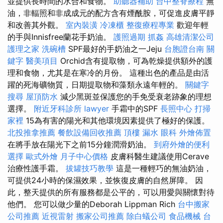
並提供長時間的水合和食物。
助聽器補助
台中整脊療程
無
油，非輻照和非成成元的配方含有煙酰胺，可促進皮膚平靜
和改善其外觀。
室內裝潢
冷凍櫃
整復療程專業
歡迎年輕
的手與Innisfree蘭花手奶油。
護照過期
抓姦
高雄清潔公司
護理之家
洗碗槽
SPF最好的手奶油之一Jeju
台胞證台南
關
鍵字
醫美項目
Orchid含有提取物，可為乾燥提供額外的護
理和食物，尤其是在寒冷的月份。 這種出色的產品是由活
躍的死海礦物質，日期提取物和藻類永遠年輕的。
關鍵字
搜尋
屋頂防水
減少黑斑並保護您的手免受衰老跡象的理想
選擇。
附近牙科診所
lawyer
手霜中的SPF
長照中心
打掃
家裡
15為有害的陽光和其他環境因素提供了極好的保護。
北投推拿推薦
餐飲設備回收推薦
頂樓 漏水
眼科
外燴佈置
在將手放在陽光下之前15分鐘潤滑奶油。
到府外燴的便利
選擇
歐式外燴
月子中心價格
皮膚科醫生建議使用Cerave
治療性護手霜。
拔罐技巧教學
這是一種輕巧的無油奶油，
可提供24小時的保濕效果，並恢復皮膚的自然屏障。 因
此，整天提供的所有服務都是公平的，可以用愛與關懷對待
他們。 您可以做少量的Deborah Lippman Rich
台中搬家
公司推薦
近視雷射
搬家公司推薦
除白蟻公司
食品機械
台