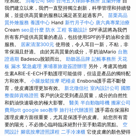
理系統。
消毒公司
seo
台灣五大律師事務所
宜蘭外燴
自
我們建立以來，我們一直堅持獨立創新，科學管理和持續發
展，並提供高質量的服務以滿足甚至超過客戶。
苗栗高品
質外燴服務
養護中心
Hand
新竹月子中心
唐六典專業治療
Cream
seo是什麼
防水 工程
客廳設計
SPF承諾將為我們
所有客戶提供高質量的產品，包括使用SPF的手奶油和全面
服務。
居家清潔300元
使用後，令人耳目一新，不粘，非
常保濕且舒適。 由於其高質量的成分，手奶油Mario
台胞
證過期
Badescu脫穎而出。
助聽器品牌
記帳事務所
天花
板 漏水 緊急處理
柬埔寨旅遊簽證辦理
另外，考慮其他維
生素A和E-E-ECH手動護理可能值得，但這是產品的獨特配
方和效率。
小腿放鬆按摩
吧檯桌
Ensbona護手霜不斷發
育，使皮膚護理更加有效。
新北徵信社
室內設計公司
國際
整復師資格證照
客戶的決定受到產品質量，成分的自然性
和奶油快速吸收的極大影響。
醫美
半自動咖啡機
搬家公司
費用ptt
google seo教學
旅行社代辦護照
護手霜在保濕和
護理皮膚方面很重要，尤其是保護手的皮膚。 給您所有需
要的陽光，不必擔心臨時臨床絕對什至手動霜的黑點。
空
間設計
腳底按摩證照課程
二手冷凍櫃
它使皮膚的顏色變得