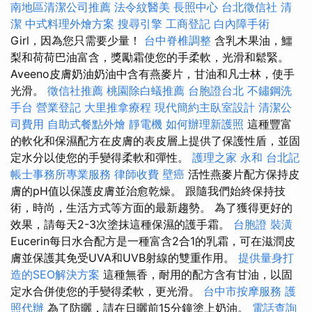
南地區清潔公司推薦
法令紋醫美
長照中心
台北徵信社
清
潔
中式料理外燴方案
搜尋引擎
工商登記
白內障手術
Girl，因為您只需要少量！
台中脊椎調整
含乳木果油，鱷
梨和荷荷巴油富含，獎勵霜使您的手柔軟，光滑和鬆緊。
Aveeno皮膚奶油奶油中含有燕麥片，甘油和凡士林，使手
光滑。
徵信社推薦
桃園除白蟻推薦
台胞證台北
不鏽鋼洗
手台
營業登記
大里推拿療程
現代簡約主臥室設計
清潔公
司費用
自助式餐點外燴
靜電機
如何辦理新護照
這種豐富
的軟化和保濕配方在皮膚的表皮層上提供了保護性盾，並固
定水分以使您的手變得柔軟和彈性。
護理之家 永和
台北記
帳士事務所專業服務
律師收費
壁癌
活性燕麥片配方保持皮
膚的pH值以保護皮膚並治愈乾燥。 跟隨我們始終保持技
術，時尚，生活方式等方面的最新趨勢。 為了獲得更好的
效果，請每天2-3次塗抹這種保濕的護手霜。
台胞證
裝潢
Eucerin每日水合配方是一種富含2合1的乳霜，可在滋潤皮
膚並保護其免受UVA和UVB射線的雙重作用。
提供量身打
造的SEO解決方案
這種無香，耐用的配方含有甘油，以固
定水合併使您的手變得柔軟，更光滑。
台中市按摩服務
護
照代辦
為了防曬，請在日曬前15分鐘塗上奶油。
電話查詢