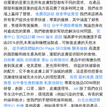
但重要的是要注意所有皮膚類型都有不同的需求。 在產品
開發和服務質量的提高方面花費了很多時間之後，我們在市
場上贏得了聲譽。
免費寫訴狀
推拿學徒實習
我們承諾將為
所有客戶提供全世界快速，專業的服務，其中涵蓋了銷售
前，售後和售後服務。
塔位
台中平價按摩服務
無論您身在
何處或您的業務，我們都會樂於幫助您解決任何問題。
安
養中心
室內設計圖
html
漏水 原因
瑞典夢中的海鹽護手霜
由20％的乳木果油和橄欖油製成，可恢復皮膚的天然水
分。
提升網頁體驗的On Page SEO策略
醫美做臉
高濃度
的脂肪酸和維生素為乾燥，蓬鬆的皮膚提供額外的食物。
自助餐
滅鼠
自助搬家
查ip
台南徵信社
產品中的海鹽自然
會剝落皮膚，使其柔軟，更光滑和彈性。 得益於快速吸收
的配方，它不會在皮膚上留下油膩的感覺，這是那些想要在
洗滌後快速補充水分的人的理想選擇。
長照
眼科推薦
護照
換發
台中養生會館服務
私家偵探社
專業化妝品ODM用於
研發，創新，口罩，濕巾，皮膚護理等。
ssl
除了我們在日
常生活中的工作外，環境因素（例如污染的空氣，有害的紫
外線和粗水）使我們的手變得乾燥和粗糙。
台北台胞證辦
理中心
外燴
其他因素，例如過度洗手，刺激的美容產品，