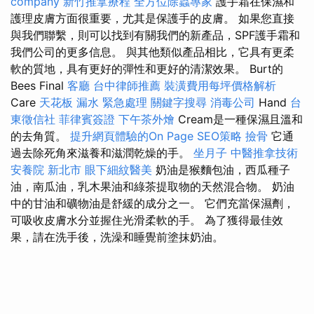
company
新竹推拿療程
全方位除蟲專家
護手霜在保濕和
護理皮膚方面很重要，尤其是保護手的皮膚。 如果您直接
與我們聯繫，則可以找到有關我們的新產品，SPF護手霜和
我們公司的更多信息。 與其他類似產品相比，它具有更柔
軟的質地，具有更好的彈性和更好的清潔效果。 Burt的
Bees Final
客廳
台中律師推薦
裝潢費用每坪價格解析
Care
天花板 漏水 緊急處理
關鍵字搜尋
消毒公司
Hand
台
東徵信社
菲律賓簽證
下午茶外燴
Cream是一種保濕且溫和
的去角質。
提升網頁體驗的On Page SEO策略
撿骨
它通
過去除死角來滋養和滋潤乾燥的手。
坐月子
中醫推拿技術
安養院 新北市
眼下細紋醫美
奶油是猴麵包油，西瓜種子
油，南瓜油，乳木果油和綠茶提取物的天然混合物。 奶油
中的甘油和礦物油是舒緩的成分之一。 它們充當保濕劑，
可吸收皮膚水分並握住光滑柔軟的手。 為了獲得最佳效
果，請在洗手後，洗澡和睡覺前塗抹奶油。