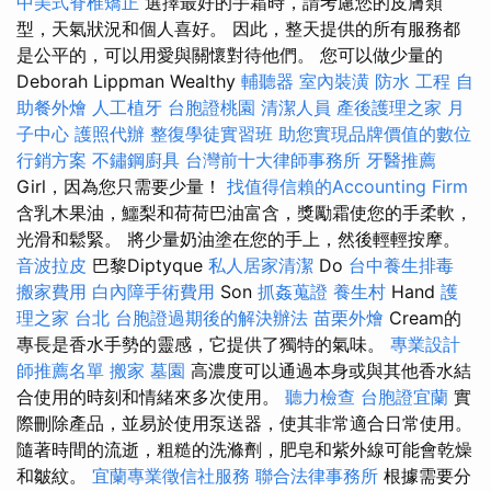
中美式脊椎矯正
選擇最好的手霜時，請考慮您的皮膚類
型，天氣狀況和個人喜好。 因此，整天提供的所有服務都
是公平的，可以用愛與關懷對待他們。 您可以做少量的
Deborah Lippman Wealthy
輔聽器
室內裝潢
防水 工程
自
助餐外燴
人工植牙
台胞證桃園
清潔人員
產後護理之家 月
子中心
護照代辦
整復學徒實習班
助您實現品牌價值的數位
行銷方案
不鏽鋼廚具
台灣前十大律師事務所
牙醫推薦
Girl，因為您只需要少量！
找值得信賴的Accounting Firm
含乳木果油，鱷梨和荷荷巴油富含，獎勵霜使您的手柔軟，
光滑和鬆緊。 將少量奶油塗在您的手上，然後輕輕按摩。
音波拉皮
巴黎Diptyque
私人居家清潔
Do
台中養生排毒
搬家費用
白內障手術費用
Son
抓姦蒐證
養生村
Hand
護
理之家 台北
台胞證過期後的解決辦法
苗栗外燴
Cream的
專長是香水手勢的靈感，它提供了獨特的氣味。
專業設計
師推薦名單
搬家
墓園
高濃度可以通過本身或與其他香水結
合使用的時刻和情緒來多次使用。
聽力檢查
台胞證宜蘭
實
際刪除產品，並易於使用泵送器，使其非常適合日常使用。
隨著時間的流逝，粗糙的洗滌劑，肥皂和紫外線可能會乾燥
和皺紋。
宜蘭專業徵信社服務
聯合法律事務所
根據需要分