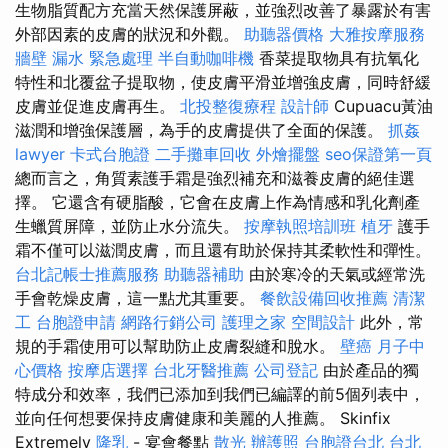
生物脂質配方充當天然保護屏蔽，並強烈改善了暴露於有害
外部因素的皮膚的狀況和外觀。
助聽器價格
大雅按摩服務
牆壁 漏水 緊急處理
半自動咖啡機
香菜提取物具有抗氧化
特性和北覆盆子提取物，使皮膚平滑並增強皮膚，同時舒緩
皮膚並促進皮膚再生。
北投整復療程
設計師
Cupuacu黃油
滋潤和增強保護層，為手的皮膚提供了全面的保護。
抓姦
lawyer
卡式台胞證
二手攤車回收
外燴擺盤
seo保證第一頁
總而言之，角質素護手霜是強烈補充和滋養皮膚的絕佳選
擇。 它還含有硬脂酸，它會在皮膚上作為情感和乳化劑產
生蠟質屏障，並防止水分流失。
按摩執照培訓班
植牙
護手
霜不僅可以滋潤皮膚，而且還有助於保持其柔軟性和彈性。
台北記帳士推薦服務
助聽器補助
由於寒冷的天氣或經常洗
手會乾燥皮膚，這一點尤其重要。
餐飲設備回收推薦
清潔
工
台胞證申請
網路行銷公司
護理之家
空間設計
此外，常
規的手霜使用可以幫助防止皮膚裂縫和脫水。
壁癌
月子中
心價格
按摩店選擇
台北牙醫推薦
公司登記
由於產品的獨
特成分和效率，我們已添加到我們已編譯的前5個列表中，
並向任何想要保持皮膚健康和美麗的人推薦。 Skinfix
Extremely
隆乳
- 宴會餐點
散光
辦護照
台胞證台北
台北