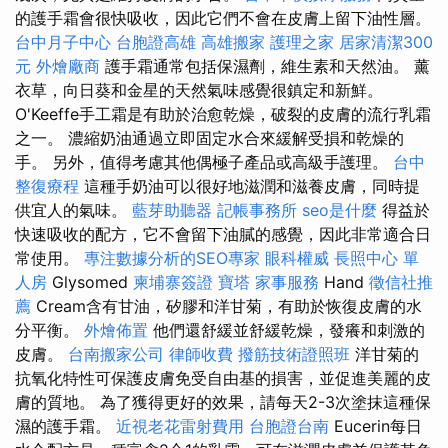
的護手霜會很快吸收，因此它們不會在皮膚上留下油性層。
台中月子中心
台胞證高雄
高雄搬家
護理之家
居家清潔300
元
外燴廠商
護手霜通常包括保濕劑，維生素和天然油。 薰
衣草，向日葵和金星的天然氣味感覺很鎮定和新鮮。
O'Keeffe手工霜是有助於治愈乾燥，破裂的皮膚的流行乳霜
之一。 濃縮奶油通過立即固定水合來緩解受損和乾燥的
手。 另外，值得考慮其他偶極子產品或高級手護理。
台中
整復療程
這種手奶油可以很好地滋潤和滋養皮膚，同時提
供宜人的氣味。
藍芽助聽器
記帳事務所
seo是什麼
得益於
快速吸收的配方，它不會留下油膩的感覺，因此非常適合日
常使用。
專注數據分析的SEO專家
眼科權威
長照中心 單
人房
Glysomed
柬埔寨簽證
寶塔
家事服務
Hand
徵信社推
薦
Cream含有甘油，矽膠和洋甘菊，有助於恢復皮膚的水
分平衡。
外燴佈置
他們還舒緩並舒緩乾燥，發癢和刺激的
皮膚。
台南搬家公司
律師收費
撥筋技術證照班
洋甘菊的
抗氧化特性可保護皮膚免受自由基的損害，並促進美麗的皮
膚的質地。 為了獲得更好的效果，請每天2-3次塗抹這種保
濕的護手霜。
近視老花雷射費用
台胞證台南
Eucerin每日