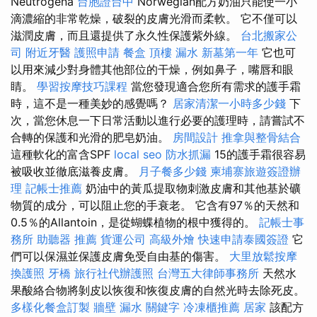
Neutrogena
台胞證台中
Norwegian配方奶油只能使一小
滴濃縮的非常乾燥，破裂的皮膚光滑而柔軟。 它不僅可以
滋潤皮膚，而且還提供了永久性保護紫外線。
台北搬家公
司
附近牙醫
護照申請
餐盒
頂樓 漏水
新墓第一年
它也可
以用來減少對身體其他部位的干燥，例如鼻子，嘴唇和眼
睛。
學習按摩技巧課程
當您發現適合您所有需求的護手霜
時，這不是一種美妙的感覺嗎？
居家清潔一小時多少錢
下
次，當您休息一下日常活動以進行必要的護理時，請嘗試不
合轉的保護和光滑的肥皂奶油。
房間設計
推拿與整骨結合
這種軟化的富含SPF
local seo
防水抓漏
15的護手霜很容易
被吸收並徹底滋養皮膚。
月子餐多少錢
柬埔寨旅遊簽證辦
理
記帳士推薦
奶油中的黃瓜提取物刺激皮膚和其他基於礦
物質的成分，可以阻止您的手衰老。 它含有97％的天然和
0.5％的Allantoin，是從蝴蝶植物的根中獲得的。
記帳士事
務所
助聽器 推薦
貨運公司
高級外燴
快速申請泰國簽證
它
們可以保濕並保護皮膚免受自由基的傷害。
大里放鬆按摩
換護照
牙橋
旅行社代辦護照
台灣五大律師事務所
天然水
果酸絡合物將剝皮以恢復和恢復皮膚的自然光時去除死皮。
多樣化餐盒訂製
牆壁 漏水
關鍵字
冷凍櫃推薦
居家
該配方