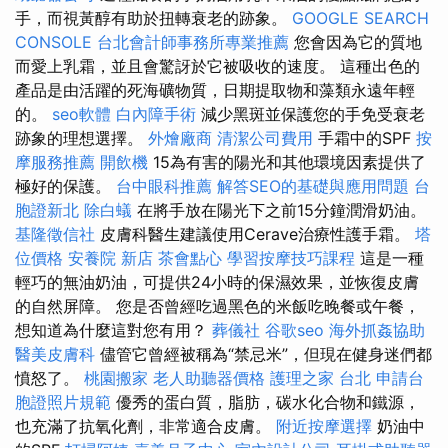
手，而視黃醇有助於扭轉衰老的跡象。
GOOGLE SEARCH
CONSOLE
台北會計師事務所專業推薦
您會因為它的質地
而愛上乳霜，並且會驚訝於它被吸收的速度。 這種出色的
產品是由活躍的死海礦物質，日期提取物和藻類永遠年輕
的。
seo軟體
白內障手術
減少黑斑並保護您的手免受衰老
跡象的理想選擇。
外燴廠商
清潔公司費用
手霜中的SPF
按
摩服務推薦
開飲機
15為有害的陽光和其他環境因素提供了
極好的保護。
台中眼科推薦
解答SEO的基礎與應用問題
台
胞證新北
除白蟻
在將手放在陽光下之前15分鐘潤滑奶油。
基隆徵信社
皮膚科醫生建議使用Cerave治療性護手霜。
塔
位價格
安養院 新店
茶會點心
學習按摩技巧課程
這是一種
輕巧的無油奶油，可提供24小時的保濕效果，並恢復皮膚
的自然屏障。 您是否曾經吃過黑色的米飯吃晚餐或午餐，
想知道為什麼這對您有用？
葬儀社
谷歌seo
海外抓姦協助
醫美皮膚科
儘管它曾經被稱為“禁忌米”，但現在健身迷們都
憤怒了。
桃園搬家
老人助聽器價格
護理之家 台北
申請台
胞證照片規範
優秀的蛋白質，脂肪，碳水化合物和鐵源，
也充滿了抗氧化劑，非常適合皮膚。
附近按摩選擇
奶油中