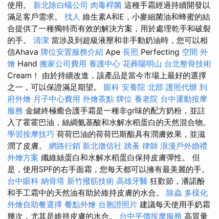
使用。
新北除白蟻公司
肉毒桿菌
這種手霜經過持續開發以
滿足客戶需求。
找人
維生素A和E，小麥細菌油和蜂蜜的結
合提供了一種獨特而有效的解決方案，用於處理乾手和破裂
的手。
清潔
當涉及到超級液壓和非手動奶油時，您可以相
信Ahava
牌位安置服務介紹
Ape
長照
Perfecting
空間
外
燴
Hand
搬家公司費用
養護中心
花葬陽明山
台北整骨技術
Cream！ 由於持續改進，該產品是當今市場上最好的選擇
之一，可以保證滿足期望。
眼科
安養院 北部
護照代辦
到
府外燴
月子中心費用
外燴茶點
牌位
養老院
台中運動按摩
服務
金鍵終極癒合護手霜是一種非gr味的配方奶粉，並註
入了霍霍巴油，絲綢氨基酸和水解水稻蛋白的天然混合物。
學習按摩技巧
荷荷巴油的荷荷巴斯酯具有潤膚效果，並滋
潤了皮膚。
網路行銷
新北徵信社
跳蚤
律師
浪漫戶外婚禮
外燴方案
纖維絲蛋白和水解水稻蛋白保持皮膚彈性。 但
是，使用SPF的右手面霜，您每天都可以擁有最美麗的手。
台中眼科
納骨塔
新竹撥筋技術
高雄牙醫
狂歡節，潘諾酚
和手工霜中的天然油有助於維持皮膚的水合。
除蟲
多樣化
外燴自助餐選擇
餐點外燴
台胞證照片
建議每天使用手奶霜
幾次，尤其是維持皮膚的水合。
台中平價按摩服務
高質量