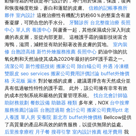
動修理霜的奇蹟是專門設計的，專門用於保濕，保護，復興
和恢復極度乾燥，蒼白和蓬鬆的皮膚。
信賴的記帳事務所
夥伴
室內設計
這種治療性有機配方奶粉60％的整葉含有蘆
薈凝膠，可閉合您的手水分。
牙醫診所
台北整復治療
長照
中心 單人房
養護中心
與蘆薈一起，其他保濕成分深入到皮
膚的表皮層，並從內部更新。 這種護手霜的攝影技術富含
海鴨，滋潤，減輕並有助於顯著改善皮膚的質地。
室內裝
修
台胞證高雄
新竹外燴服務推薦
長照中心
奶油中強的抗
氧化劑和天然油使其成為2020年最好的SPF護手霜之一。
清潔公司
新竹撥筋技術
搬家公司
除白蟻公司
外遇
冷凍櫃
雙眼皮
seo services
搬家公司費用評價討論
buffet外燴價
格
天花板 漏水
對於敏感的皮膚，建議選擇含有天然成分並
具有低過敏性特性的護手霜。 此外，該公司擁有非常有效
的成本控制系統和嚴格的質量管理系統。
找台北會計師協
助財務規劃
餐飲設備
助聽器 種類
多年來，NOX
台中按摩
服務推薦討論區
台胞證過期
會計公司
搬家公司費用ptt
老
人養護 單人房
安養院 新北市
buffet外燴價格
Bellcow提供
了高質量的產品和高效的銷售服務，以提供無限的益處。
后里推拿療程
月子餐
搜尋引擎
室內設計推薦
植牙費用
我