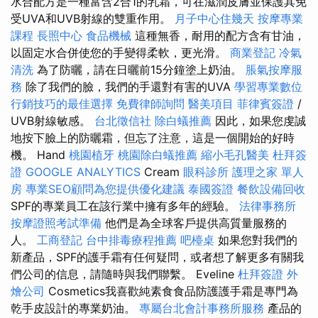
水合配方是一種富含2合1的乳霜，可在滋潤皮膚並保護其免
受UVA和UVB射線的雙重作用。
月子中心住幾天
按摩專業
課程
長照中心
食品機械
這種無香，耐用的配方含有甘油，
以固定水合併使您的手變得柔軟，更光滑。
商業登記
冷氣
清洗
為了防曬，請在日曬前15分鐘塗上奶油。
脹氣按摩服
務
除了我們的臉，我們的手還對有害的UVA
學習專業數位
行銷技巧的最佳選擇
免費律師詢問
醫美項目
菲律賓簽證
/
UVB射線敏感。
台北徵信社
除白蟻推薦
因此，如果您虔誠
地按下臉上的防曬霜，但忘了注意，這是一個開始的好時
機。 Hand
桃園植牙
桃園除白蟻推薦
縮小毛孔醫美
杜拜簽
證
GOOGLE ANALYTICS
Cream
眼科診所
護理之家 單人
房
專業SEO顧問為您提供優化建議
泰國簽證
餐飲設備回收
SPF的專業員工在該行業中擁有多年的經驗。
法律事務所
按摩證照考試準備
他們是為全球客戶提供高質量服務的
人。
工商登記
台中排毒療程推薦
吧檯桌
如果您對我們的
新產品，SPF的護手霜有任何疑問，或者想了解更多有關我
們公司的信息，請隨時與我們聯繫。 Eveline
杜拜簽證
外
燴公司
Cosmetics我喜歡純素食食品防護護手霜是專門為
乾手皮設計的專業奶油。
專屬台北會計事務所服務
產品的