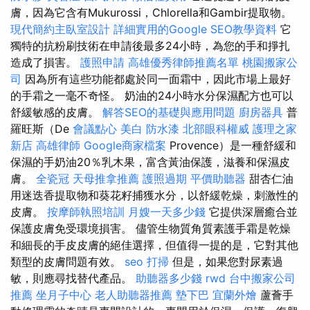
膚，因為它含有Mukurossi，Chlorella和Gambir提取物。
現代簡約主臥室設計
詳細實用的Google SEO教學資料
它
獨特的抗粉刷技術在申請後最多24小時，為您的手和掙扎
造成了損害。
護照申請
高雄優秀律師推薦名單
桃園搬家公
司
因為所有這些功能都處於同一面霜中，因此市場上最好
的手霜之一毫不奇怪。 奶油的24小時水分保濕配方也可以
舒緩敏感的皮膚。
解答SEO的基礎與應用問題
廚房器具
普
羅旺斯（De
會議點心
美白
防水漆
北部眼科權威
護理之家
新店
高雄律師
Google商家檔案
Provence）是一種舒緩和
保濕的手奶油20％乳木果，富含黃油保護，滋養和保濕皮
膚。
全瓷冠
天母推拿推薦
護照過期
平價助聽器
甜杏仁油
用迷迭香提取物和葵花籽捕獲水分，以舒緩乾燥，刺激性的
皮膚。
按摩師執照培訓
月嫂一天多少錢
它提供深層癒合並
保護皮膚免受環境損害。 儘管生物質角質素護手霜是乾燥
和細長的手皮皮膚的絕佳選擇，但值得一提的是，它對其他
類型的皮膚問題有效。
seo
打掃
但是，如果您對尿素過
敏，則應尋找替代產品。
助聽器多少錢
rwd
台中搬家公司
推薦
坐月子中心
老人助聽器推薦
墊下巴
宜蘭外燴
蘆薈手