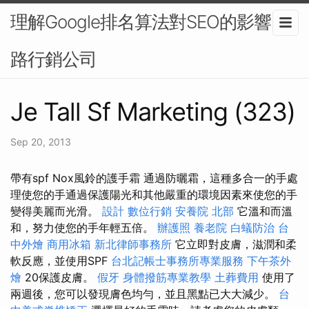
理解Google排名算法對SEO的影響-網
路行銷公司
Je Tall Sf Marketing (323)
Sep 20, 2013
帶有spf Nox風鈴的護手霜 通過防曬霜，這種多合一的手處
理使您的手通過保護陽光和其他嚴重的環境因素來使您的手
變得美麗而光滑。
設計
數位行銷
安養院 北部
它溫和而溫
和，努力使您的手年輕五倍。
辦護照
養老院
白蟻防治
台
中外燴
商用冰箱
新北律師事務所
它立即對皮膚，滋潤和柔
軟反應，並使用SPF
台北記帳士事務所專業服務
下午茶外
燴
20保護皮膚。
假牙
身體撥筋專業教學
土葬費用
使用了
兩週後，您可以發現膚色均勻，並且黑點已大大減少。
台