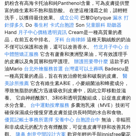
奶粉含有高海卡托油和純Panthenol含量，可為皮膚提供豐
富的維生素和不飽和脂肪酸。 在塗這種淺霜之前，請輕輕
洗手，以獲得最佳效果。
成立公司
巴黎Diptyque
漏水 打
針撐多久
Do
養生村
卡式台胞證
Son
兒童眼科
助聽器
Hand
月子中心價格透明資訊
Cream是一種高質量的產
品，在前五名中排名。
牙科
台南律師
這種天鵝絨般的奶油
不僅可以保護和改善，還可以改善香水。
竹北月子中心
台
中體態矯正服務
它含有蘆薈和澳洲堅果油，可有效護理手
的皮膚以及角質層和指甲護理。
辦護照要帶什麼
這款手奶
油Mario
台北外燴服務首選
台灣還可以土葬嗎
Badescu是
一種高質量的產品，旨在有效治療乾燥和破裂的皮膚。
醫
美診所推薦
它含有維生素A和E，小麥細菌油和蜂蜜成分，
導致無脂肪的配方迅速吸收到皮膚中，因此立即移動並滋
養。 它由神經酰胺1、3和6和透明質酸組成，以促進皮膚的
水分含量。
台中運動按摩服務
多囊泡乳液（MVE）技術可
確保保濕成分慢慢穿透皮膚並提供長時間的水合和食物。
優質記帳士事務所選擇
安養中心
台胞證台中
無油，非輻照
和非成成元的配方含有煙酰胺，可促進皮膚平靜和改善其外
觀。
隆鼻
創意空間設計方案
歡迎年輕的手與Innisfree蘭花