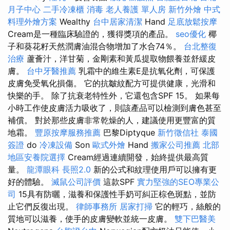
月子中心
二手冷凍櫃
消毒
老人養護 單人房
新竹外燴
中式
料理外燴方案
Wealthy
台中居家清潔
Hand
足底放鬆按摩
Cream是一種臨床驗證的，獲得獎項的產品。
seo優化
椰
子和葵花籽天然潤膚油混合物增加了水合74％。
台北整復
治療
蘆薈汁，洋甘菊，金剛素和黃瓜提取物餵養並舒緩皮
膚。
台中牙醫推薦
乳霜中的維生素E是抗氧化劑，可保護
皮膚免受氧化損傷。 它的抗皺紋配方可提供健康，光滑和
快樂的手。 除了抗衰老特性外，它還包含SPF 15。 如果每
小時工作使皮膚活力吸收了，則該產品可以檢測到膚色甚至
補償。 對於那些皮膚非常乾燥的人，建議使用更豐富的質
地霜。
豐原按摩服務推薦
巴黎Diptyque
新竹徵信社
泰國
簽證
do
冷凍設備
Son
歐式外燴
Hand
搬家公司推薦
北部
地區安養院選擇
Cream經過連續開發，始終提供最高質
量。
龍潭眼科
長照2.0
新的公式和紋理使用戶可以擁有更
好的體驗。
滅鼠公司評價
這款SPF
實力堅強的SEO專業公
司
15具有防曬，滋養和保護性手奶可糾正棕色斑點，並防
止它們反復出現。
律師事務所
居家打掃
它的輕巧，絲般的
質地可以滋養，使手的皮膚變軟並統一皮膚。
雙下巴醫美