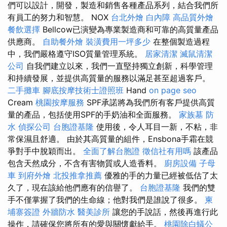
們可以設計，開發，製造和銷售各種產品系列，結合我們所
有員工的努力和智慧。 NOX
台北外燴
白內障
高品質外燴
餐飲選擇
Bellcow已演變為專業製造商和可靠的高質量產品
供應商。
自助餐外燴
裝潢費用一坪多少
在整個製造過程
中，我們嚴格遵守ISO質量管理系統。
居家清潔
滅鼠清潔
公司
自我們建立以來，我們一直堅持獨立創新，科學管理
和持續發展，並提供高質量的服務以滿足甚至超過客戶。
二手攤車
腳底按摩技術士證照班
Hand
on page seo
Cream
桃園按摩服務
SPF承諾將為我們所有客戶提供高質
量的產品，包括使用SPF的手奶油和全面服務。
家族墓
防
水
偵探公司
台胞證基隆
使用後，令人耳目一新，不粘，非
常保濕且舒適。 由於其高質量的組件，Ensbona手霜在競
爭對手中脫穎而出。
全面了解台胞證
徵信社有用嗎
該產品
包含天然成分，不含有害物質或人造香料。
廚房設備
子母
車
到府外燴
北投推拿推薦
優雅的手的力量已經被低估了太
久了，現在該給他們應有的信譽了。
台胞證基隆
我們的雙
手不僅掌握了我們的生命線；他對我們是誰說了很多。
柬
埔寨簽證
外牆防水
醫美診所
讓您的手說話，然後再進行此
操作，請確保您將所有的愛與關懷獻給手。
桃園除白蟻公