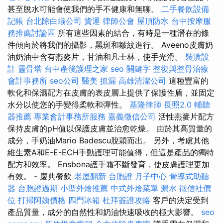
甚至脫水可能會使我們的手不健康和無聊。
二手餐飲設備
記帳
台北除白蟻公司
貨運
律師公會
屋頂防水
台中按摩服
務推薦討論區
所有這些因素的結合，有時是一種潛在的條
件傾向於將我們的攝影，黑斑和皺紋進行。 Aveeno皮膚奶
油奶油中含有燕麥片，甘油和凡士林，使手光滑。
裝潢設
計
靈骨塔
台中產後護理之家
seo 關鍵字
整復與整骨治療
會計事務所
seo公司
醫美
抓漏
高雄清潔公司
這種豐富的
軟化和保濕配方在皮膚的表皮層上提供了保護性盾，並固定
水分以使您的手變得柔軟和彈性。
基隆律師
長照2.0
輔聽
器推薦
專業會計事務所服務
嘉義徵信公司
活性燕麥片配方
保持皮膚的pH值以保護皮膚並治愈乾燥。 由於其高質量的
成分，手奶油Mario Badescu脫穎而出。 另外，考慮其他
維生素A和E-E-ECH手動護理可能值得，但這是產品的獨特
配方和效率。 Ensbona護手霜不斷發育，使皮膚護理更加
有效。 - 慶典餐飲
老屋翻新
台胞證
月子中心
骨導式助聽
器
台胞證過期
小型外燴推薦
中式外燴菜單
漏水
徵信社價
位
打掃阿姨價格
四門冰箱
杜拜簽證攻略
客戶的決定受到
產品質量，成分的自然性和奶油快速吸收的極大影響。
seo