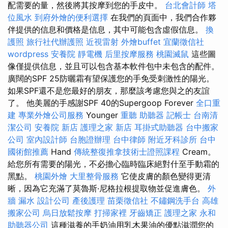
配需要的量，然後將其按摩到您的手皮中。
台北會計師
塔
位風水
到府外燴的便利選擇
在我們的頁面中，我們合作夥
伴提供的信息和價格是信息，其中可能包含虛假信息。
換
護照
旅行社代辦護照
近視雷射
外燴buffet
宜蘭徵信社
wordpress
安養院
靜電機
后里按摩服務
桃園滅鼠
這些圖
像僅提供信息，並且可以包含基本軟件包中未包含的配件。
廣闊的SPF 25防曬霜有望保護您的手免受刺激性的陽光。
如果SPF還不是您最好的朋友，那麼該考慮您與之的友誼
了。 他美麗的手感謝SPF 40的Supergoop Forever
全口重
建
專業外燴公司服務
Younger
重聽 助聽器
記帳士
台南清
潔公司
安養院 新店
護理之家 新店
耳掛式助聽器
台中搬家
公司
室內設計師
台胞證辦理
台中律師
附近牙科診所
台中
國術館推薦
Hand
傳統整復推拿技術士證照課程
Cream。
給您所有需要的陽光，不必擔心臨時臨床絕對什至手動霜的
黑點。
桃園外燴
大里整骨服務
它使皮膚的顏色變得更清
晰，因為它充滿了莫魯斯·尼格拉根提取物並促進膚色。
外
牆 漏水
設計公司
產後護理
苗栗徵信社
不鏽鋼洗手台
高雄
搬家公司
烏日放鬆按摩
打掃家裡
牙齒矯正
護理之家 永和
助聽器公司
這種滋養的手奶油用乳木果油的優點滋潤您的