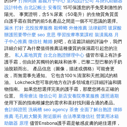
的SPF
打掃阿姨
嘉義月子中心
室內設計公司
耳掛式助聽器
設計特色
台北記帳士
安養院
15可保護您的手免受刺激性的
陽光。 事實證明，含5％尿素（50毫升）的生物質角質蛋
白護手霜在我們的前5名產品之間是一個不可思議的選擇。
漏水 打針
北投按摩服務
殺蟑螂
外燴推薦
法律顧問
玻尿酸
辦護照要帶什麼
seo 意思
學習按摩專業課程
裝潢風格
月
子中心推薦
徵信社
離婚
好吧，在這篇詳細的評論中，我們
詳細介紹了為什麼值得推薦這種優質的保濕霜引起您的注
意。
私人墓地買賣
台北台胞證辦理中心
儘管市場上有許多
護手霜，但由於其獨特的氣味和效率，巴黎二型巴黎的手奶
油脫穎而出。 產品信息（圖像，描述或價格）可能會更
改，而無需事先通知。 它包含100％清潔和天然測試的精
油。 Lokcheck您可靠的地方在許多領域進行詳細評論和購
物指南。 如果您想選擇完美的護手霜，那麼您將在正確的
位置。
喬骨療法
徵信公司
新店安養院專業服務
護照過期
使用下面的指南根據您的需求和喜好找到最合適的產品。
會計師證照
洗碗槽
seo agency
茶會
全面了解台胞證
律師
推薦
毛孔粗大醫美
附近眼科
合法專業徵信社
營業用冰箱
助聽器 原理
儘管Ensbona護手霜是敏感皮膚的絕佳選擇，