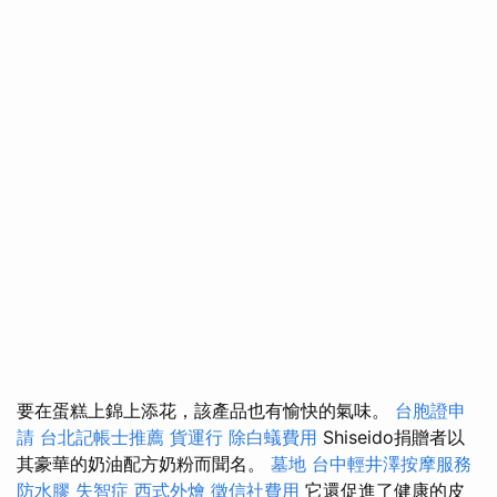
要在蛋糕上錦上添花，該產品也有愉快的氣味。
台胞證申
請
台北記帳士推薦
貨運行
除白蟻費用
Shiseido捐贈者以
其豪華的奶油​​配方奶粉而聞名。
墓地
台中輕井澤按摩服務
防水膠
失智症
西式外燴
徵信社費用
它還促進了健康的皮