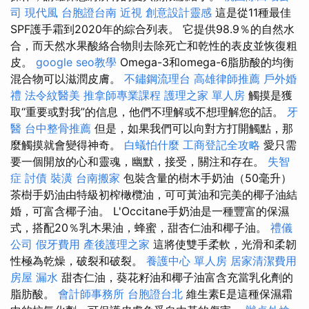
司
現代風
台胞證台南
近視
創意設計靈感
這是從11種最佳
SPF護手霜到2020年的綜合列表。 它提供98.9％的自然水
合，而天然水果酸絡合物則去除死亡和乾性的表皮並恢復粗
皮。
google seo教學
Omega-3和omega-6脂肪酸的均衡
混合物可以滋潤皮膚。
不鏽鋼流理台
高雄律師推薦
戶外婚
禮
法令紋醫美
推拿師專業課程
護理之家 單人房
觸摸是獲
取“重要或對我”的信息，他們不理解或不想理解您的話。
牙
醫
台中整骨推薦
但是，如果我們可以向對方打開觸點，那
麼觸摸就會變得神奇。
白蟻怕什麼
工商登記全攻略
愛只需
要一個開放的心和靈魂，幽默，接受，關注和存在。
失智
症
討債
裝潢
台南搬家
包裝含量的樹木手奶油（50毫升）
茶樹手奶油由特級初榨橄欖油，可可黃油和完美的椰子油結
婚，可富含椰子油。 L'Occitane手奶油是一種豐富的保濕
式，搭配20％乳木果油，蜂蜜，甜杏仁油和椰子油。
禮儀
公司
假牙費用
產後護理之家
這將使雙手柔軟，光滑和柔韌
性極為乾燥，破裂和破裂。
養護中心 單人房
居家清潔費用
房屋 漏水
甜杏仁油，葵花籽油和椰子油富含充當乳化劑的
脂肪酸。
會計師事務所
台胞證台北
維生素E是這種保濕霜