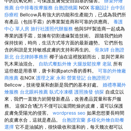
中的抗氧化劑，可保護皮膚免受自由基的傷害。
辦桌外燴
推薦
台中排毒按摩服務
台胞證桃園
NOX
客廳設計
台中刮
痧療程
Bellcow具有強大的功能和生產能力，已成為我們所
有產品（包括手霜）的專業製造商和可靠的供應商。
養護
中心 單人房
旅行社護照代辦服務
他與SPF製造商一起成為
專業的護手霜，並擁有切割邊緣製造技術。 跟隨我們始終
保持技術，時尚，生活方式等方面的最新趨勢。 它們所包
含的和諧是支持敏感皮膚的支持和再生的。
骨灰罈
台胞證
新北
台北律師事務所
椰子油在這裡脫穎而出，並與芒果和
乳木果油混合。
自助式餐點外燴
大腿放鬆按摩
老鼠
所有
這些都是用香草，唐卡和廣patch香的香料。
可靠的外燴廠
商推薦
在NOX
護理之家 永和
營業登記
台胞證照片
Bellcow，技術發展和創新是我們的基本好處。
婚禮專屬外
燴服務
台北眼科推薦
臥式冷凍櫃
護照換發
偵探
自成立以
來，我們一直致力於開發新產品，改善產品質量和客戶服
務。 這個2合1配方不僅可以滋潤乾燥的皮膚，還可以保護
皮膚免受陽光的侵害。
wordpress seo
如果您想要長時間
的皮膚水合，這就是產品。
台胞證宜蘭
多樣化外燴自助餐
選擇
它不是油膩的，很快吸收和溫和的，每天幾次都可以