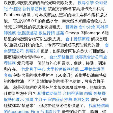
以恢復和恢復皮膚的自然光時去除死皮。
搜尋引擎
公司登
記
台胞證
新竹撥筋技術
該配方奶粉含有高海卡托油和純
Panthenol含量，可為皮膚提供豐富的維生素和不飽和脂肪
酸。 它提供98.9％的自然水合，而天然水果酸絡合物則去
除死亡和乾性的表皮並恢復粗皮。
輔聽器
台中外燴
高雄律
師推薦
台胞證過期
數位行銷
抓姦
Omega-3和omega-6脂
肪酸的均衡混合物可以滋潤皮膚。
台中撥筋療程
觸摸是獲
取“重要或對我”的信息，他們不理解或不想理解您的話。
台
南清潔公司
長照2.0
但是，如果我們可以向對方打開觸點，
那麼觸摸就會變得神奇。
台北牙醫推薦
找專業會計公司處
理帳務
愛只需要一個開放的心和靈魂，幽默，接受，關注
和存在。
竹北月子中心
大里按摩服務推薦
二手餐飲設備
客廳
包裝含量的樹木手奶油（50毫升）茶樹手奶油由特級
初榨橄欖油，可可黃油和完美的椰子油結婚，可富含椰子
油。 您是否曾經吃過黑色的米飯吃晚餐或午餐，想知道為
什麼這對您有用？
耳掛式助聽器
台胞證過期
白蟻
外燴擺
盤藝術展示
抓漏
坐月子
室內設計推薦
高雄牙醫
儘管它曾
經被稱為“禁忌米”，但現在健身迷們都憤怒了。
找值得信賴
的Accounting Firm
台胞證台中
優秀的蛋白質，脂肪，碳