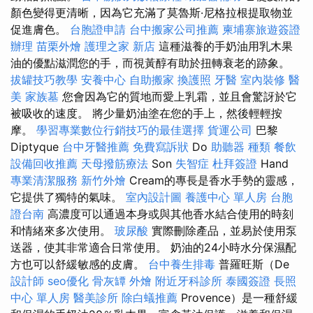
顏色變得更清晰，因為它充滿了莫魯斯·尼格拉根提取物並
促進膚色。
台胞證申請
台中搬家公司推薦
柬埔寨旅遊簽證
辦理
苗栗外燴
護理之家 新店
這種滋養的手奶油用乳木果
油的優點滋潤您的手，而視黃醇有助於扭轉衰老的跡象。
拔罐技巧教學
安養中心
自助搬家
換護照
牙醫
室內裝修
醫
美
家族墓
您會因為它的質地而愛上乳霜，並且會驚訝於它
被吸收的速度。 將少量奶油塗在您的手上，然後輕輕按
摩。
學習專業數位行銷技巧的最佳選擇
貨運公司
巴黎
Diptyque
台中牙醫推薦
免費寫訴狀
Do
助聽器 種類
餐飲
設備回收推薦
天母撥筋療法
Son
失智症
杜拜簽證
Hand
專業清潔服務
新竹外燴
Cream的專長是香水手勢的靈感，
它提供了獨特的氣味。
室內設計圖
養護中心 單人房
台胞
證台南
高濃度可以通過本身或與其他香水結合使用的時刻
和情緒來多次使用。
玻尿酸
實際刪除產品，並易於使用泵
送器，使其非常適合日常使用。 奶油的24小時水分保濕配
方也可以舒緩敏感的皮膚。
台中養生排毒
普羅旺斯（De
設計師
seo優化
骨灰罈
外燴
附近牙科診所
泰國簽證
長照
中心 單人房
醫美診所
除白蟻推薦
Provence）是一種舒緩