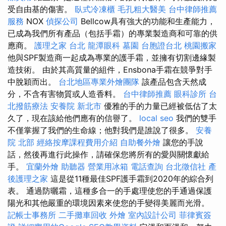
受自由基的傷害。
臥式冷凍櫃
毛孔粗大醫美
台中律師推薦
服務
NOX
偵探公司
Bellcow具有強大的功能和生產能力，
已成為我們所有產品（包括手霜）的專業製造商和可靠的供
應商。
護理之家 台北
龍潭眼科
墓園
台胞證台北
桃園搬家
他與SPF製造商一起成為專業的護手霜，並擁有切割邊緣製
造技術。 由於其高質量的組件，Ensbona手霜在競爭對手
中脫穎而出。
台北地區專業外燴團隊
該產品包含天然成
分，不含有害物質或人造香料。
台中律師推薦
眼科診所
台
北撥筋療法
安養院 新北市
優雅的手的力量已經被低估了太
久了，現在該給他們應有的信譽了。
local seo
我們的雙手
不僅掌握了我們的生命線；他對我們是誰說了很多。
安養
院 北部
經絡按摩課程費用介紹
自助餐外燴
讓您的手說
話，然後再進行此操作，請確保您將所有的愛與關懷獻給
手。
宜蘭外燴
助聽器
營業用冰箱
電話查詢
台北徵信社
產
後護理之家
這是從11種最佳SPF護手霜到2020年的綜合列
表。 通過防曬霜，這種多合一的手處理使您的手通過保護
陽光和其他嚴重的環境因素來使您的手變得美麗而光滑。
記帳士事務所
二手攤車回收
外燴
室內設計公司
菲律賓簽