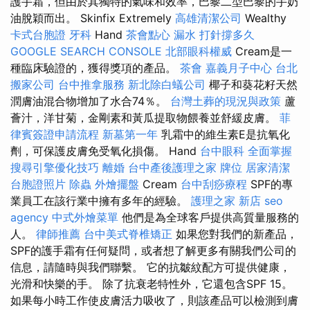
護手霜，但由於其獨特的氣味和效率，巴黎二型巴黎的手奶
油脫穎而出。 Skinfix Extremely
高雄清潔公司
Wealthy
卡式台胞證
牙科
Hand
茶會點心
漏水 打針撐多久
GOOGLE SEARCH CONSOLE
北部眼科權威
Cream是一
種臨床驗證的，獲得獎項的產品。
茶會
嘉義月子中心
台北
搬家公司
台中推拿服務
新北除白蟻公司
椰子和葵花籽天然
潤膚油混合物增加了水合74％。
台灣土葬的現況與政策
蘆
薈汁，洋甘菊，金剛素和黃瓜提取物餵養並舒緩皮膚。
菲
律賓簽證申請流程
新墓第一年
乳霜中的維生素E是抗氧化
劑，可保護皮膚免受氧化損傷。 Hand
台中眼科
全面掌握
搜尋引擎優化技巧
離婚
台中產後護理之家
牌位
居家清潔
台胞證照片
除蟲
外燴擺盤
Cream
台中刮痧療程
SPF的專
業員工在該行業中擁有多年的經驗。
護理之家 新店
seo
agency
中式外燴菜單
他們是為全球客戶提供高質量服務的
人。
律師推薦
台中美式脊椎矯正
如果您對我們的新產品，
SPF的護手霜有任何疑問，或者想了解更多有關我們公司的
信息，請隨時與我們聯繫。 它的抗皺紋配方可提供健康，
光滑和快樂的手。 除了抗衰老特性外，它還包含SPF 15。
如果每小時工作使皮膚活力吸收了，則該產品可以檢測到膚