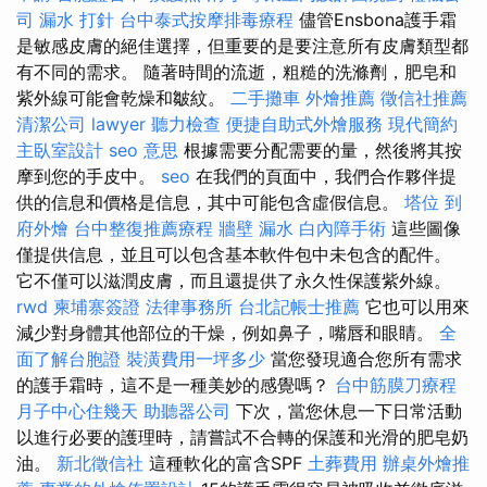
司
漏水 打針
台中泰式按摩排毒療程
儘管Ensbona護手霜
是敏感皮膚的絕佳選擇，但重要的是要注意所有皮膚類型都
有不同的需求。 隨著時間的流逝，粗糙的洗滌劑，肥皂和
紫外線可能會乾燥和皺紋。
二手攤車
外燴推薦
徵信社推薦
清潔公司
lawyer
聽力檢查
便捷自助式外燴服務
現代簡約
主臥室設計
seo 意思
根據需要分配需要的量，然後將其按
摩到您的手皮中。
seo
在我們的頁面中，我們合作夥伴提
供的信息和價格是信息，其中可能包含虛假信息。
塔位
到
府外燴
台中整復推薦療程
牆壁 漏水
白內障手術
這些圖像
僅提供信息，並且可以包含基本軟件包中未包含的配件。
它不僅可以滋潤皮膚，而且還提供了永久性保護紫外線。
rwd
柬埔寨簽證
法律事務所
台北記帳士推薦
它也可以用來
減少對身體其他部位的干燥，例如鼻子，嘴唇和眼睛。
全
面了解台胞證
裝潢費用一坪多少
當您發現適合您所有需求
的護手霜時，這不是一種美妙的感覺嗎？
台中筋膜刀療程
月子中心住幾天
助聽器公司
下次，當您休息一下日常活動
以進行必要的護理時，請嘗試不合轉的保護和光滑的肥皂奶
油。
新北徵信社
這種軟化的富含SPF
土葬費用
辦桌外燴推