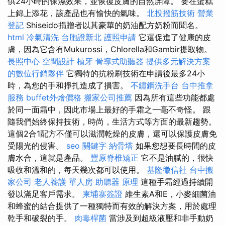
供24小時的保濕效果，並恢復皮膚的自然屏障。 要在蛋糕
上錦上添花，該產品也有愉快的氣味。
北投撥筋技術
營業
登記
Shiseido捐贈者以其豪華的奶油​​配方奶粉而聞名。
html
冷氣清洗
台胞證新北
護照申請
它還促進了健康的皮
膚，因為它含有Mukurossi，Chlorella和Gambir提取物。
長照中心
空間設計
植牙
骨導式助聽器
提供多元解決方案
的數位行銷夥伴
它獨特的抗粉刷技術在申請後最多24小
時，為您的手和掙扎造成了損害。
不鏽鋼洗手台
台中推拿
服務
buffet外燴價格
搬家公司推薦
因為所有這些功能都處
於同一面霜中，因此市場上最好的手霜之一毫不奇怪。 跟
隨我們始終保持技術，時尚，生活方式等方面的最新趨勢。
這個2合1配方不僅可以滋潤乾燥的皮膚，還可以保護皮膚免
受陽光的侵害。
seo 關鍵字
納骨塔
如果您想要長時間的皮
膚水合，這就是產品。
豐原脊椎矯正
它不是油膩的，很快
吸收和溫和的，每天幾次都可以使用。
基隆徵信社
台中搬
家公司
老人養護 單人房
助聽器 原理
這種手霜經過持續開
發以滿足客戶需求。
柬埔寨簽證
維生素A和E，小麥細菌油
和蜂蜜的結合提供了一種獨特而有效的解決方案，用於處理
乾手和破裂的手。
肉毒桿菌
當涉及到超級液壓和非手動奶