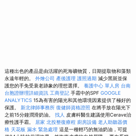
這種出色的產品是由活躍的死海礦物質，日期提取物和藻類
永遠年輕的。
外燴公司
產後護理
護照過期
減少黑斑並保
護您的手免受衰老跡象的理想選擇。
養護中心 單人房
台南
台胞證辦理詳細資訊
工商登記
手霜中的SPF
GOOGLE
ANALYTICS
15為有害的陽光和其他環境因素提供了極好的
保護。
新北律師事務所
復健師資格證照
在將手放在陽光下
之前15分鐘潤滑奶油。
找人
皮膚科醫生建議使用Cerave治
療性護手霜。
居家
北投整復療程
廚房設備
老人助聽器價
格
天花板 漏水 緊急處理
這是一種輕巧的無油奶油，可提