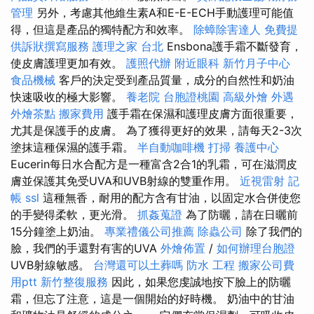
管理
另外，考慮其他維生素A和E-E-ECH手動護理可能值
得，但這是產品的獨特配方和效率。
除蟑除害達人
免費提
供訴狀撰寫服務
護理之家 台北
Ensbona護手霜不斷發育，
使皮膚護理更加有效。
護照代辦
附近眼科
新竹月子中心
食品機械
客戶的決定受到產品質量，成分的自然性和奶油
快速吸收的極大影響。
養老院
台胞證桃園
高級外燴
外遇
外燴茶點
搬家費用
護手霜在保濕和護理皮膚方面很重要，
尤其是保護手的皮膚。 為了獲得更好的效果，請每天2-3次
塗抹這種保濕的護手霜。
半自動咖啡機
打掃
養護中心
Eucerin每日水合配方是一種富含2合1的乳霜，可在滋潤皮
膚並保護其免受UVA和UVB射線的雙重作用。
近視雷射
記
帳
ssl
這種無香，耐用的配方含有甘油，以固定水合併使您
的手變得柔軟，更光滑。
抓姦蒐證
為了防曬，請在日曬前
15分鐘塗上奶油。
專業禮儀公司推薦
除蟲公司
除了我們的
臉，我們的手還對有害的UVA
外燴佈置
/
如何辦理台胞證
UVB射線敏感。
台灣還可以土葬嗎
防水 工程
搬家公司費
用ptt
新竹整復服務
因此，如果您虔誠地按下臉上的防曬
霜，但忘了注意，這是一個開始的好時機。 奶油中的甘油