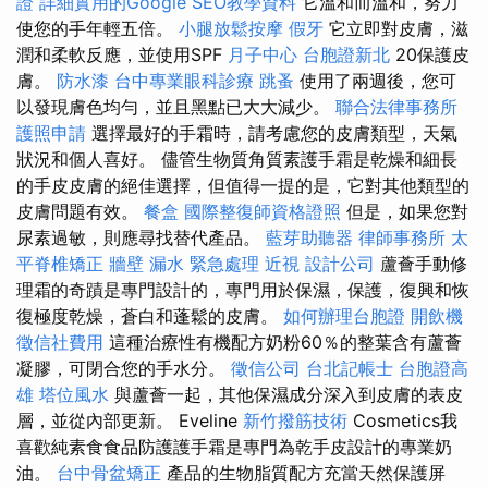
證
詳細實用的Google SEO教學資料
它溫和而溫和，努力
使您的手年輕五倍。
小腿放鬆按摩
假牙
它立即對皮膚，滋
潤和柔軟反應，並使用SPF
月子中心
台胞證新北
20保護皮
膚。
防水漆
台中專業眼科診療
跳蚤
使用了兩週後，您可
以發現膚色均勻，並且黑點已大大減少。
聯合法律事務所
護照申請
選擇最好的手霜時，請考慮您的皮膚類型，天氣
狀況和個人喜好。 儘管生物質角質素護手霜是乾燥和細長
的手皮皮膚的絕佳選擇，但值得一提的是，它對其他類型的
皮膚問題有效。
餐盒
國際整復師資格證照
但是，如果您對
尿素過敏，則應尋找替代產品。
藍芽助聽器
律師事務所
太
平脊椎矯正
牆壁 漏水 緊急處理
近視
設計公司
蘆薈手動修
理霜的奇蹟是專門設計的，專門用於保濕，保護，復興和恢
復極度乾燥，蒼白和蓬鬆的皮膚。
如何辦理台胞證
開飲機
徵信社費用
這種治療性有機配方奶粉60％的整葉含有蘆薈
凝膠，可閉合您的手水分。
徵信公司
台北記帳士
台胞證高
雄
塔位風水
與蘆薈一起，其他保濕成分深入到皮膚的表皮
層，並從內部更新。 Eveline
新竹撥筋技術
Cosmetics我
喜歡純素食食品防護護手霜是專門為乾手皮設計的專業奶
油。
台中骨盆矯正
產品的生物脂質配方充當天然保護屏