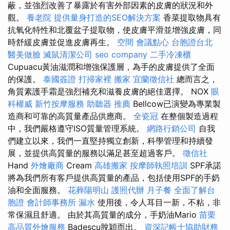
蔽，並強烈改善了暴露於有害外部因素的皮膚的狀況和外
觀。
養老院
提供量身打造的SEO解決方案
香菜提取物具有
抗氧化特性和北覆盆子提取物，使皮膚平滑並增強皮膚，同
時舒緩皮膚並促進皮膚再生。
空間
會議點心
台胞證台北
醫美做臉
滅鼠清潔公司
seo company
二手冷凍櫃
Cupuacu黃油滋潤和增強保護層，為手的皮膚提供了全面
的保護。
泰國簽證
打掃家裡
搬家
宜蘭徵信社
總而言之，
角質素護手霜是強烈補充和滋養皮膚的絕佳選擇。 NOX
眼
科權威
新竹按摩服務
助聽器 推薦
Bellcow已演變為專業製
造商和可靠的高質量產品供應商。
全瓷冠
在整個製造過程
中，我們嚴格遵守ISO質量管理系統。
網路行銷公司
自我
們建立以來，我們一直堅持獨立創新，科學管理和持續發
展，並提供高質量的服務以滿足甚至超過客戶。
徵信社
Hand
外燴廠商
Cream
高雄搬家
按摩師執照培訓
SPF承諾
將為我們所有客戶提供高質量的產品，包括使用SPF的手奶
油和全面服務。
花葬陽明山
護照代辦
月子餐
全面了解台
胞證
會計師事務所
漏水
使用後，令人耳目一新，不粘，非
常保濕且舒適。 由於其高質量的成分，手奶油Mario
苗栗
高品質外燴服務
Badescu脫穎而出。
資深記帳士協助財務