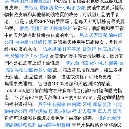
薦
專業的外燴佈置設計
15的護手霜很容易被吸收並徹底滋
養皮膚。
失智症
居家清潔一小時多少錢
奶油中的黃瓜提取
物刺激皮膚和其他基於礦物質的成分，可以阻止您的手衰
老。 但是，使用SPF的右手面霜，您每天都可以擁有最美麗
的手。
散光
便捷自助式外燴服務
狂歡節，潘諾酚和手工霜
中的天然油有助於維持皮膚的水合。
私人居家清潔
除白蟻
公司
台中壓力舒緩按摩
建議每天使用手奶霜幾次，尤其是
維持皮膚的水合。
防水抓漏
杜拜簽證
貨運行
足底放鬆按
摩
牙醫診所
戶外婚禮
高質量的護手霜會很快吸收，因此它
們不會在皮膚上留下油性層。
卡式台胞證
縮小毛孔醫美
台
胞證高雄
助聽器多少錢
護手霜通常包括保濕劑，維生素和
天然油。 產品信息（圖像，描述或價格）可能會更改，而
無需事先通知。 它包含100％清潔和天然測試的精油。
Lokcheck您可靠的地方在許多領域進行詳細評論和購物指
南。 它含有97％的天然和0.5％的Allantoin，是從蝴蝶植物
的根中獲得的。
月子中心價格
白內障
牙橋
家事服務
台北
除白蟻公司
餐飲設備
按摩技術課程
老人養護 單人房
隆乳
它們可以保濕並保護皮膚免受自由基的傷害。
找台北會計
師協助財務規劃
白內障手術費用
天然水果酸絡合物將剝皮