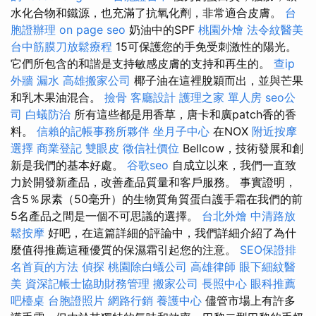
水化合物和鐵源，也充滿了抗氧化劑，非常適合皮膚。
台
胞證辦理
on page seo
奶油中的SPF
桃園外燴
法令紋醫美
台中筋膜刀放鬆療程
15可保護您的手免受刺激性的陽光。
它們所包含的和諧是支持敏感皮膚的支持和再生的。
查ip
外牆 漏水
高雄搬家公司
椰子油在這裡脫穎而出，並與芒果
和乳木果油混合。
撿骨
客廳設計
護理之家 單人房
seo公
司
白蟻防治
所有這些都是用香草，唐卡和廣patch香的香
料。
信賴的記帳事務所夥伴
坐月子中心
在NOX
附近按摩
選擇
商業登記
雙眼皮
徵信社價位
Bellcow，技術發展和創
新是我們的基本好處。
谷歌seo
自成立以來，我們一直致
力於開發新產品，改善產品質量和客戶服務。 事實證明，
含5％尿素（50毫升）的生物質角質蛋白護手霜在我們的前
5名產品之間是一個不可思議的選擇。
台北外燴
中清路放
鬆按摩
好吧，在這篇詳細的評論中，我們詳細介紹了為什
麼值得推薦這種優質的保濕霜引起您的注意。
SEO保證排
名首頁的方法
偵探
桃園除白蟻公司
高雄律師
眼下細紋醫
美
資深記帳士協助財務管理
搬家公司
長照中心
眼科推薦
吧檯桌
台胞證照片
網路行銷
養護中心
儘管市場上有許多