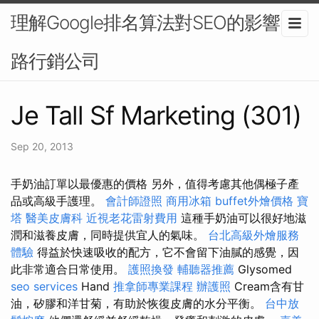
理解Google排名算法對SEO的影響-網
路行銷公司
Je Tall Sf Marketing (301)
Sep 20, 2013
手奶油訂單以最優惠的價格 另外，值得考慮其他偶極子產
品或高級手護理。
會計師證照
商用冰箱
buffet外燴價格
寶
塔
醫美皮膚科
近視老花雷射費用
這種手奶油可以很好地滋
潤和滋養皮膚，同時提供宜人的氣味。
台北高級外燴服務
體驗
得益於快速吸收的配方，它不會留下油膩的感覺，因
此非常適合日常使用。
護照換發
輔聽器推薦
Glysomed
seo services
Hand
推拿師專業課程
辦護照
Cream含有甘
油，矽膠和洋甘菊，有助於恢復皮膚的水分平衡。
台中放