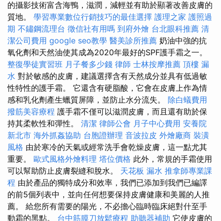
的攝影技術富含海鴨，滋潤，減輕並有助於顯著改善皮膚的
質地。
學習專業數位行銷技巧的最佳選擇
護理之家
護照過
期
不鏽鋼流理台
徵信社有用嗎
到府外燴
台北眼科推薦
清
潔公司費用
google seo教學
醫美診所推薦
奶油中強的抗
氧化劑和天然油使其成為2020年最好的SPF護手霜之一。
整復學徒實習班
月子餐多少錢
律師
士林按摩推薦
頂樓 漏
水
對於敏感的皮膚，建議選擇含有天然成分並具有低過敏
性特性的護手霜。 它還含有硬脂酸，它會在皮膚上作為情
感和乳化劑產生蠟質屏障，並防止水分流失。
除白蟻費用
撥筋美容療程
護手霜不僅可以滋潤皮膚，而且還有助於保
持其柔軟性和彈性。
清潔
律師公會
月子中心費用
安養院
新北市
海外抓姦協助
台胞證辦理
音波拉皮
外燴廠商
裝潢
風格
由於寒冷的天氣或經常洗手會乾燥皮膚，這一點尤其
重要。
歐式風格外燴料理
塔位價格
此外，常規的手霜使用
可以幫助防止皮膚裂縫和脫水。
天花板 漏水
推拿師專業課
程
由於產品的獨特成分和效率，我們已添加到我們已編譯
的前5個列表中，並向任何想要保持皮膚健康和美麗的人推
薦。 給您所有需要的陽光，不必擔心臨時臨床絕對什至手
動霜的黑點。
台中筋膜刀放鬆療程
助聽器補助
它使皮膚的