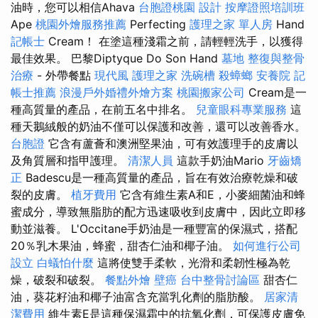
油時，您可以相信Ahava
台胞證桃園
設計
按摩證照培訓班
Ape
桃園外燴服務推薦
Perfecting
護理之家 單人房
Hand
記帳士
Cream！ 在塗這種淺霜之前，請輕輕洗手，以獲得
最佳效果。 巴黎Diptyque Do Son Hand
墓地
整復與整骨
治療
- 外帶餐點
現代風
護理之家
洗碗槽
殺蟑螂
安養院
記
帳士推薦
浪漫戶外婚禮外燴方案
桃園搬家公司
Cream是一
種高質量的產品，在前五名中排名。
兒童眼科專業服務
這
種天鵝絨般的奶油不僅可以保護和改善，還可以改善香水。
台胞證
它含有蘆薈和澳洲堅果油，可有效護理手的皮膚以
及角質層和指甲護理。
清潔人員
這款手奶油Mario
牙齒矯
正
Badescu是一種高質量的產品，旨在有效治療乾燥和破
裂的皮膚。
植牙費用
它含有維生素A和E，小麥細菌油和蜂
蜜成分，導致無脂肪的配方迅速吸收到皮膚中，因此立即移
動並滋養。 L'Occitane手奶油是一種豐富的保濕式，搭配
20％乳木果油，蜂蜜，甜杏仁油和椰子油。
如何進行公司
設立
白蟻怕什麼
這將使雙手柔軟，光滑和柔韌性極為乾
燥，破裂和破裂。
餐點外燴
壁癌
台中整骨討論區
甜杏仁
油，葵花籽油和椰子油富含充當乳化劑的脂肪酸。
居家清
潔費用
維生素E是這種保濕霜中的抗氧化劑，可保護皮膚免