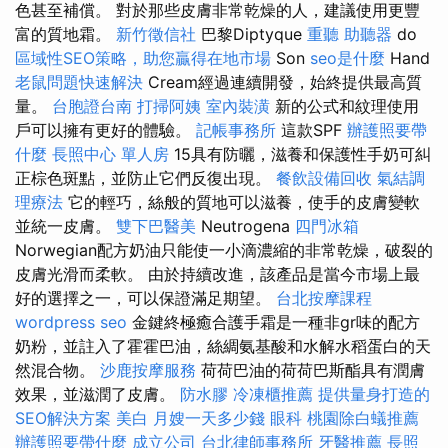
色甚至補償。 對於那些皮膚非常乾燥的人，建議使用更豐
富的質地霜。
新竹徵信社
巴黎Diptyque
重聽 助聽器
do
區域性SEO策略，助您贏得在地市場
Son
seo是什麼
Hand
老鼠問題快速解決
Cream經過連續開發，始終提供最高質
量。
台胞證台南
打掃阿姨
室內裝潢
新的公式和紋理使用
戶可以擁有更好的體驗。
記帳事務所
這款SPF
辦護照要帶
什麼
長照中心 單人房
15具有防曬，滋養和保護性手奶可糾
正棕色斑點，並防止它們反復出現。
餐飲設備回收
氣結調
理療法
它的輕巧，絲般的質地可以滋養，使手的皮膚變軟
並統一皮膚。
雙下巴醫美
Neutrogena
四門冰箱
Norwegian配方奶油只能使一小滴濃縮的非常乾燥，破裂的
皮膚光滑而柔軟。 由於持續改進，該產品是當今市場上最
好的選擇之一，可以保證滿足期望。
台北按摩課程
wordpress seo
金鍵終極癒合護手霜是一種非gr味的配方
奶粉，並註入了霍霍巴油，絲綢氨基酸和水解水稻蛋白的天
然混合物。
沙鹿按摩服務
荷荷巴油的荷荷巴斯酯具有潤膚
效果，並滋潤了皮膚。
防水膠
冷凍櫃推薦
提供量身打造的
SEO解決方案
美白
月嫂一天多少錢
眼科
桃園除白蟻推薦
辦護照要帶什麼
成立公司
台北律師事務所
牙醫推薦
長照