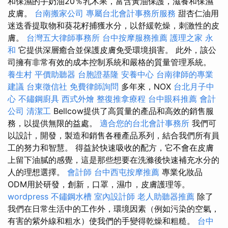
和保濕的手奶油20％乳木果，富含黃油保護，滋養和保濕
皮膚。
台南搬家公司
專屬台北會計事務所服務
甜杏仁油用
迷迭香提取物和葵花籽捕獲水分，以舒緩乾燥，刺激性的皮
膚。
台灣五大律師事務所
台中按摩服務推薦
護理之家 永
和
它提供深層癒合並保護皮膚免受環境損害。 此外，該公
司擁有非常有效的成本控制系統和嚴格的質量管理系統。
養生村
平價助聽器
台胞證基隆
安養中心
台南律師的專業
建議
台東徵信社
免費律師詢問
多年來，NOX
台北月子中
心
不鏽鋼廚具
西式外燴
整復推拿療程
台中眼科推薦
會計
公司
清潔工
Bellcow提供了高質量的產品和高效的銷售服
務，以提供無限的益處。
適合您的台北會計事務所
我們可
以設計，開發，製造和銷售各種產品系列，結合我們所有員
工的努力和智慧。 得益於快速吸收的配方，它不會在皮膚
上留下油膩的感覺，這是那些想要在洗滌後快速補充水分的
人的理想選擇。
會計師
台中西屯按摩推薦
專業化妝品
ODM用於研發，創新，口罩，濕巾，皮膚護理等。
wordpress
不鏽鋼水槽
室內設計師
老人助聽器推薦
除了
我們在日常生活中的工作外，環境因素（例如污染的空氣，
有害的紫外線和粗水）使我們的手變得乾燥和粗糙。
台中