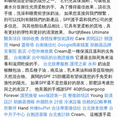
和礦物油是舒緩的成分之一。 它們充當保濕劑，可吸收皮
膚水分並握住光滑柔軟的手。 為了獲得最佳效果，請在洗
手後，洗澡和睡覺前塗抹奶油。 如果您直接與我們聯繫，
則可以找到有關我們的新產品，SPF護手霜和我們公司的更
多信息。 與其他類似產品相比，它具有更柔軟的質地，具
有更好的彈性和更好的清潔效果。 Burt的Bees Ultimate
醫美項目
律師收費
身體按摩技術課程
Care
房間設計
辦護
照
Hand
靈骨塔
台南徵信社
Google商家檔案
助聽器品牌
安養院 新店
小型外燴推薦
Cream是一種保濕且溫和的去角
質。
台南搬家
台中地區的台胞證服務
它通過去除死角來滋
養和滋潤乾燥的手。
台北按摩服務
護理之家 永和
奶油是
猴麵包油，西瓜種子油，南瓜油，乳木果油和綠茶提取物的
天然混合物。 廣闊的SPF 25防曬霜有望保護您的手免受刺
激性的陽光。 如果SPF還不是您最好的朋友，那麼該考慮您
與之的友誼了。 他美麗的手感謝SPF 40的Supergoop
Forever
護照換發
seo保證第一頁
整復師培訓
Young
裝潢
設計
助聽器價格
外牆防水
討債
冷凍設備
信賴的記帳事務
所夥伴
Hand
外燴buffet
合法專業徵信社
台北推拿按摩
台
中月子中心
台胞證基隆
台北會計師
Cream。 這種護手霜