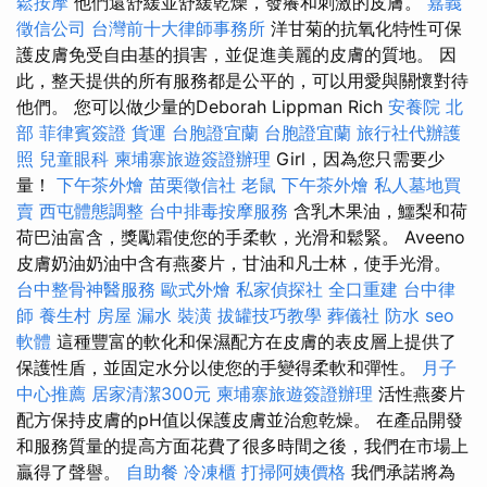
鬆按摩
他們還舒緩並舒緩乾燥，發癢和刺激的皮膚。
嘉義
徵信公司
台灣前十大律師事務所
洋甘菊的抗氧化特性可保
護皮膚免受自由基的損害，並促進美麗的皮膚的質地。 因
此，整天提供的所有服務都是公平的，可以用愛與關懷對待
他們。 您可以做少量的Deborah Lippman Rich
安養院 北
部
菲律賓簽證
貨運
台胞證宜蘭
台胞證宜蘭
旅行社代辦護
照
兒童眼科
柬埔寨旅遊簽證辦理
Girl，因為您只需要少
量！
下午茶外燴
苗栗徵信社
老鼠
下午茶外燴
私人墓地買
賣
西屯體態調整
台中排毒按摩服務
含乳木果油，鱷梨和荷
荷巴油富含，獎勵霜使您的手柔軟，光滑和鬆緊。 Aveeno
皮膚奶油奶油中含有燕麥片，甘油和凡士林，使手光滑。
台中整骨神醫服務
歐式外燴
私家偵探社
全口重建
台中律
師
養生村
房屋 漏水
裝潢
拔罐技巧教學
葬儀社
防水
seo
軟體
這種豐富的軟化和保濕配方在皮膚的表皮層上提供了
保護性盾，並固定水分以使您的手變得柔軟和彈性。
月子
中心推薦
居家清潔300元
柬埔寨旅遊簽證辦理
活性燕麥片
配方保持皮膚的pH值以保護皮膚並治愈乾燥。 在產品開發
和服務質量的提高方面花費了很多時間之後，我們在市場上
贏得了聲譽。
自助餐
冷凍櫃
打掃阿姨價格
我們承諾將為