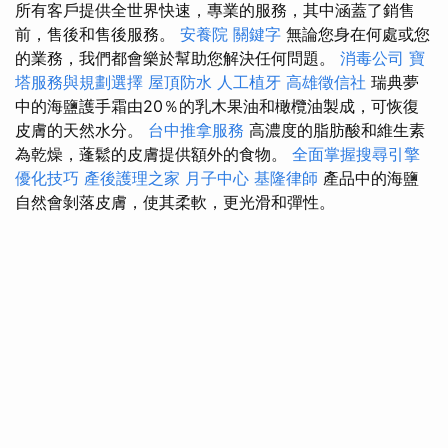
所有客戶提供全世界快速，專業的服務，其中涵蓋了銷售
前，售後和售後服務。
安養院
關鍵字
無論您身在何處或您
的業務，我們都會樂於幫助您解決任何問題。
消毒公司
寶
塔服務與規劃選擇
屋頂防水
人工植牙
高雄徵信社
瑞典夢
中的海鹽護手霜由20％的乳木果油和橄欖油製成，可恢復
皮膚的天然水分。
台中推拿服務
高濃度的脂肪酸和維生素
為乾燥，蓬鬆的皮膚提供額外的食物。
全面掌握搜尋引擎
優化技巧
產後護理之家 月子中心
基隆律師
產品中的海鹽
自然會剝落皮膚，使其柔軟，更光滑和彈性。