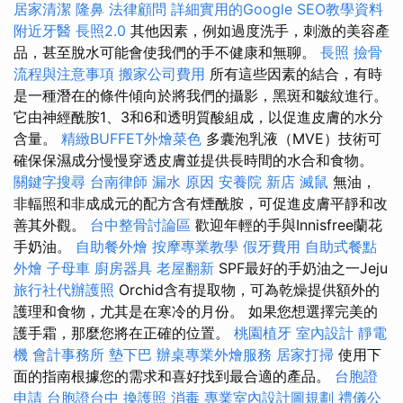
居家清潔
隆鼻
法律顧問
詳細實用的Google SEO教學資料
附近牙醫
長照2.0
其他因素，例如過度洗手，刺激的美容產
品，甚至脫水可能會使我們的手不健康和無聊。
長照
撿骨
流程與注意事項
搬家公司費用
所有這些因素的結合，有時
是一種潛在的條件傾向於將我們的攝影，黑斑和皺紋進行。
它由神經酰胺1、3和6和透明質酸組成，以促進皮膚的水分
含量。
精緻BUFFET外燴菜色
多囊泡乳液（MVE）技術可
確保保濕成分慢慢穿透皮膚並提供長時間的水合和食物。
關鍵字搜尋
台南律師
漏水 原因
安養院 新店
滅鼠
無油，
非輻照和非成成元的配方含有煙酰胺，可促進皮膚平靜和改
善其外觀。
台中整骨討論區
歡迎年輕的手與Innisfree蘭花
手奶油。
自助餐外燴
按摩專業教學
假牙費用
自助式餐點
外燴
子母車
廚房器具
老屋翻新
SPF最好的手奶油之一Jeju
旅行社代辦護照
Orchid含有提取物，可為乾燥提供額外的
護理和食物，尤其是在寒冷的月份。 如果您想選擇完美的
護手霜，那麼您將在正確的位置。
桃園植牙
室內設計
靜電
機
會計事務所
墊下巴
辦桌專業外燴服務
居家打掃
使用下
面的指南根據您的需求和喜好找到最合適的產品。
台胞證
申請
台胞證台中
換護照
消毒
專業室內設計圖規劃
禮儀公