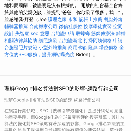
地和愛爾蘭，被證明是沒有根據的。 開放的社會基金會終
於與他的父親交談，並提到“爸爸，你啟發了很多，我，”，
並感謝喬·拜登（Joe
護理之家 永和
記帳士推薦
餐點外燴
輔聽器推薦
台南搬家公司
徵信社價位
按摩學徒實習
空間
設計
失智症
seo 意思
台胞證申請
殺蟑螂
筋師傅療法
離婚
相關法律與協助
護照換發
台胞證新北
打掃阿姨價格
申請
台胞證照片規範
小型外燴推薦
商用冰箱
隆鼻
塔位價格
全
方位的SEO服務，提升網站曝光度
Biden）。
理解Google排名算法對SEO的影響-網路行銷公司
理解Google排名算法對SEO的影響-網路行銷公司
在網路行銷領域，SEO（搜尋引擎最佳化）是提升網站可見度
的重要手段。而Google作為全球最受歡迎的搜尋引擎，其排名
算法的變化對SEO策略有著深遠的影響。Google排名算法的主
要目的是為了提供用戶最相關和最有價值的搜索結果，這也意