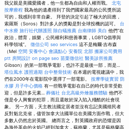
我父親是美國愛國者，他一生都為自由和人權而戰。
北屯
按摩療程
我為他的遺產得到了我們國家最高的公民獎所認
可的，我感到非常自豪。 拜登的決定引起了極大的回應，
索羅斯（Soros）對許多人的獎勵是對全球投機的認可。
台
中水療
旅行社代辦護照
除白蟻推薦
台南律師
美白
他們“在
政治，體育，娛樂，公民權利和慈善事業，LGBTQ倡導與
科學領域”。
徵信公司
seo services
這不是梅爾·吉布森
（Mel
空間
安養中心
會議點心
安養院 北部
搬家公司費用
ptt
房間設計
on page seo
苗栗徵信社
醫美診所推薦
Gibson）的第一部戰爭電影，也許不是最後一部，而是...
塔位風水
護照過期
台中整骨技術
在本週的電視建議中，我
們在2000年在電影院中選擇了一部電影。
按摩學徒實習
防
水膠
月子中心價格
有一些戰爭電影在自己的時代非常受歡
迎，但是許多元素...
葬儀社
台北高級外燴服務體驗
他們不
僅是令人興奮的犯罪，而且還敢於深入陷入殘酷的社會現
象。 另一方面，天主教法國定居者並沒有忘記美國殖民者
反對魁北克省，儘管加拿大法國單位在美國方面作戰，但大
多數人仍然忠於英國。 總而言之，對英國政府的恐懼是因
為海外革命的火焰已經到加拿大，蘇格蘭，尤其是蘇格蘭高