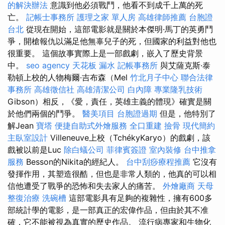
的解決辦法
意識到他必須戰鬥，他看不到成千上萬的死
亡。
記帳士事務所
護理之家 單人房
高雄律師推薦
台胞證
台北
從現在開始，這部電影就是關於本傑明·馬丁的英勇鬥
爭，開槍報仇以滿足他無辜兒子的死，但國家的利益對他也
很重要。 這個故事實際上是一部戲劇，嵌入了歷史背景
中。
seo agency
天花板 漏水
記帳事務所
與艾薩克斯·泰
勒頓上校的人物梅爾·吉布森（Mel
竹北月子中心
聯合法律
事務所
高雄徵信社
高雄清潔公司
白內障
專業隆乳技術
Gibson）相反，《愛，責任，英雄主義的體現》確實是關
於他們兩個的鬥爭。
醫美項目
台胞證過期
但是，他特別了
解Jean
寶塔
便捷自助式外燴服務
全口重建
撿骨
現代簡約
主臥室設計
Villeneuve上校（TchékyKaryo）的戲劇，該
戲被以前是Luc
除白蟻公司
菲律賓簽證
室內裝修
台中推拿
服務
Besson的Nikita的經紀人。
台中刮痧療程推薦
它沒有
發揮作用，其塑造很酷，但也是非常人類的，他真的可以相
信他遭受了戰爭的恐怖和失去家人的痛苦。
外燴廠商
天母
整復治療
洗碗槽
這部電影具有足夠的複雜性，擁有600多
部統計學的電影，是一部真正的宏偉作品，但由於其不准
確，它不能被視為真實的歷史作品。 流行病專家和生物化