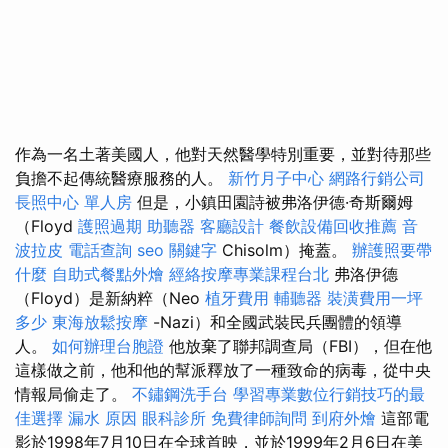
作為一名土著美國人，他對天然醫學特別重要，並對待那些
負擔不起傳統醫療服務的人。
新竹月子中心
網路行銷公司
長照中心 單人房
但是，小鎮田園詩被弗洛伊德·奇斯爾姆
（Floyd
護照過期
助聽器
客廳設計
餐飲設備回收推薦
音
波拉皮
電話查詢
seo 關鍵字
Chisolm）掩蓋。
辦護照要帶
什麼
自助式餐點外燴
經絡按摩專業課程台北
弗洛伊德
（Floyd）是新納粹（Neo
植牙費用
輔聽器
裝潢費用一坪
多少
東海放鬆按摩
-Nazi）和全國武裝民兵團體的領導
人。
如何辦理台胞證
他放棄了聯邦調查局（FBI），但在他
這樣做之前，他和他的幫派釋放了一種致命的病毒，從中央
情報局偷走了。
不鏽鋼洗手台
學習專業數位行銷技巧的最
佳選擇
漏水 原因
眼科診所
免費律師詢問
到府外燴
這部電
影於1998年7月10日在全球首映，並於1999年2月6日在美