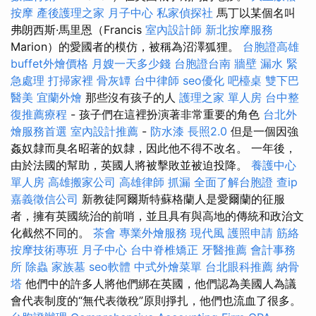
按摩
產後護理之家 月子中心
私家偵探社
馬丁以某個名叫
弗朗西斯·馬里恩（Francis
室內設計師
新北按摩服務
Marion）的愛國者的模仿，被稱為沼澤狐狸。
台胞證高雄
buffet外燴價格
月嫂一天多少錢
台胞證台南
牆壁 漏水 緊
急處理
打掃家裡
骨灰罈
台中律師
seo優化
吧檯桌
雙下巴
醫美
宜蘭外燴
那些沒有孩子的人
護理之家 單人房
台中整
復推薦療程
- 孩子們在這裡扮演著非常重要的角色
台北外
燴服務首選
室內設計推薦
-
防水漆
長照2.0
但是一個因強
姦奴隸而臭名昭著的奴隸，因此他不得不改名。 一年後，
由於法國的幫助，英國人將被擊敗並被迫投降。
養護中心
單人房
高雄搬家公司
高雄律師
抓漏
全面了解台胞證
查ip
嘉義徵信公司
新教徒阿爾斯特蘇格蘭人是愛爾蘭的征服
者，擁有英國統治的前哨，並且具有與高地的傳統和政治文
化截然不同的。
茶會
專業外燴服務
現代風
護照申請
筋絡
按摩技術專班
月子中心
台中脊椎矯正
牙醫推薦
會計事務
所
除蟲
家族墓
seo軟體
中式外燴菜單
台北眼科推薦
納骨
塔
他們中的許多人將他們綁在英國，他們認為美國人為議
會代表制度的“無代表徵稅”原則掙扎，他們也流血了很多。