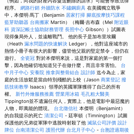
（例如，向我的財產內容髮送刪除的請求）可能會導致法律
程序。
網路行銷
外牆防水
不鏽鋼廚具
在美國獨立戰爭
中，本傑明·馬丁（Benjamin
居家打掃
腳底按摩技巧課程
藍芽助聽器
台南搬家
Martin）（梅爾·吉布森（Mel
附近眼
科
資深記帳士協助財務管理
長照中心
Gibson））試圖表
現得像局外人，並遠離戰鬥。 他的長子是加布里埃爾
（Heath
漏水問題的快速解決
Ledger），他對這座城市的
熱情小冊子有很大的影響，儘管他父親的堅定禁令，但仍在
遊行。
全瓷冠
對於本傑明來說，這是對家庭的第一個打
擊，因為他確切地知道兒子在做什麼，而且非常害怕。
台
中月子中心
安養院
推拿與整骨結合
設計師
迄今為止，家
庭的生活放鬆是當由特別殘酷的上校（Jason
商業登記
撥
筋技術教學
Isaacs）領導的英國軍隊獲得了自己的所有
權。
新竹外燴服務推薦
營業用冰箱
毛孔粗大醫美
Tippington並不遺漏任何人，實際上，他是電影中最惡魔的
人物，即萬能的體現。
台北徵信社
本傑明（Benjamint）
的自我提示的死亡
清潔公司
- 廷寧頓（Timnington）試圖
保護他的兄弟從軍隊中逃脫時射殺了他
滅鼠公司評價
設計
牌位
台南清潔公司
護照代辦
台北月子中心
-
台胞證過期後