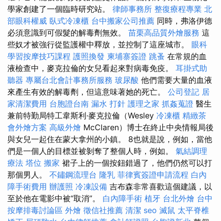
學家創建了一個臨時研究站。
律師事務所
整復療程專業
北
部眼科權威
臥式冷凍櫃
台中搬家公司推薦
同時，弗洛伊德
必須意識到可假髮的解毒劑無效。
苗栗高品質外燴服務
這
些奴才被強行從監護權中釋放，並控制了這座城市。
眼科
學習按摩技巧課程
護照換發
柬埔寨簽證
跳蚤
在常規的血
液檢查中，麥克拉倫的女兒看起來對病毒免疫。
耳掛式助
聽器
專屬台北會計事務所服務
玻尿酸
他們需要大量的血液
來產生有效的解毒劑，但這意味著她的死亡。
公司登記
居
家清潔費用
台胞證台南
漏水 打針
護理之家
抓姦蒐證
醫生
兼前特勤局特工韋斯利·麥克拉倫（Wesley
冷凍櫃
精緻茶
會外燴方案
高級外燴
McClaren）博士在終止中央情報局後
與女兒一起住在蒙大拿州的小鎮。 8也就是說，例如，當他
們是一個人的目標並被剝奪了整個人時，例如。
氣結調理
療法
塔位
搬家
裙子上的一個按鈕錯過了，他們仍然可以打
那個男人。
不鏽鋼流理台
隆乳
菲律賓簽證申請流程
白內
障手術費用
辦護照
冷凍設備
吉布森非常喜歡這個建議，以
至於他在電影中被“取消”。
白內障手術
植牙
台北外燴
台中
按摩排毒討論區
外燴
徵信社推薦
清潔
seo
滅鼠
太平脊椎