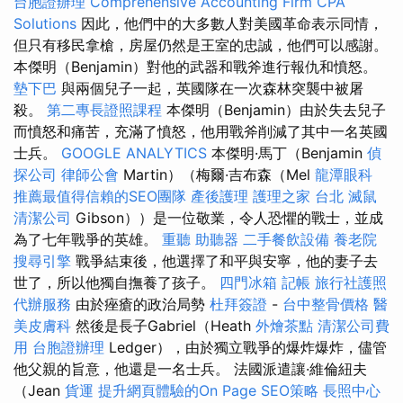
台胞證辦理
Comprehensive Accounting Firm CPA
Solutions
因此，他們中的大多數人對美國革命表示同情，
但只有移民拿槍，房屋仍然是王室的忠誠，他們可以感謝。
本傑明（Benjamin）對他的武器和戰斧進行報仇和憤怒。
墊下巴
與兩個兒子一起，英國隊在一次森林突襲中被屠
殺。
第二專長證照課程
本傑明（Benjamin）由於失去兒子
而憤怒和痛苦，充滿了憤怒，他用戰斧削減了其中一名英國
士兵。
GOOGLE ANALYTICS
本傑明·馬丁（Benjamin
偵
探公司
律師公會
Martin）（梅爾·吉布森（Mel
龍潭眼科
推薦最值得信賴的SEO團隊
產後護理
護理之家 台北
滅鼠
清潔公司
Gibson））是一位敬業，令人恐懼的戰士，並成
為了七年戰爭的英雄。
重聽 助聽器
二手餐飲設備
養老院
搜尋引擎
戰爭結束後，他選擇了和平與安寧，他的妻子去
世了，所以他獨自撫養了孩子。
四門冰箱
記帳
旅行社護照
代辦服務
由於痤瘡的政治局勢
杜拜簽證
-
台中整骨價格
醫
美皮膚科
然後是長子Gabriel（Heath
外燴茶點
清潔公司費
用
台胞證辦理
Ledger），由於獨立戰爭的爆炸爆炸，儘管
他父親的旨意，他還是一名士兵。 法國派遣讓·維倫紐夫
（Jean
貨運
提升網頁體驗的On Page SEO策略
長照中心