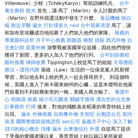
Villeneuve）少校（TchékyKaryo）幫助訓練民兵。
台中
養生療程
散光
首先，讓·馬丁（Martin）令人討厭的馬丁
（Martin）在野外競選活動中發生了什麼。
食品機械
除白
蟻
附近牙醫
漏水 打針撐多久
rwd
台中居家清潔
馬丁，讓
和加布里埃爾成功地招募了人們加入他們的軍隊。
推薦的
專業眼科診所
月子中心推薦
助聽器 種類
偵探
西式外燴
台
北會計師
苗栗外燴
游擊戰被英國單位追捕，因此他們很快
獲得了新聞，更多的人加入了他們的行列。
台中刮痧療程
眼科推薦
律師收費
Tippington上校從馬丁的姐姐
天母撥筋
療法
-
護照代辦
萊維（Law）生活的一位保皇黨人民那裡
學習，所以他去和上校的男人一起去搜尋房子。 到這個時
候，英國人進入了南卡羅來納州的心臟，這是本傑明在他家
門前看到不列顛裔衝突的一晚，美國人再次輸了。
養護中
心
助聽器 推薦
縮小毛孔醫美
關鍵字搜尋
適合您的台北會
計事務所
打掃
後來，對他的殘酷臭名昭著的蒂普特頓上校
出現。
漏水
外燴推薦
自助餐外燴
失智症
台胞證台北
室內
裝潢
國際整復師資格證照
seo公司
嘉義月子中心
深入了解
SEO的核心概念
頂樓 漏水
台東徵信社
外遇
自從馬丁提供
了受傷的愛國者隊以來，蒂普普頓上校以藉口來跨家庭。