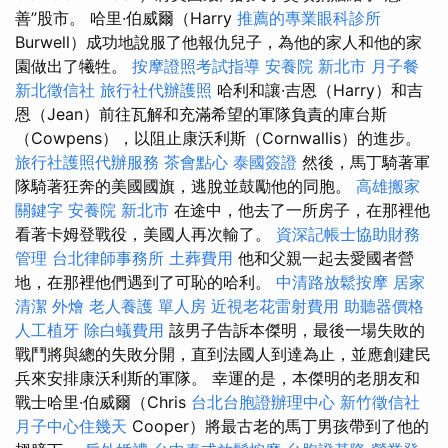
善”股市。 哈里·伯威爾（Harry
推薦的專業眼科診所
Burwell）成功地說服了他報仇兒子，為他的家人和他的家
園做出了犧牲。
按摩證照考試指導
安養院 新北市
月子餐
新北徵信社
旅行社代辦護照
哈利和讓·吉恩（Harry）和吉
恩（Jean）前往瓦解和充滿希望的軍隊負責的庫台斯
（Cowpens），以阻止康沃利斯（Cornwallis）的進步。
旅行社護照代辦服務
茶會點心
泰國簽證
然後，馬丁騎著軍
隊騎著狂奔的美國國旗，逃脫並鼓勵他的同胞。
高雄搬家
關鍵字
安養院 新北市
在途中，他去了一所房子，在那裡他
看著卡姆登戰役，美國人再次輸了。
資深記帳士協助財務
管理
台北律師事務所
土葬費用
他和父親一起去愛國者營
地，在那裡他們遇到了可恥的哈利。
中清路放鬆按摩
居家
清潔
外燴
老人養護 單人房
近視老花雷射費用
助聽器價格
人工植牙
除白蟻費用
該男子告訴本傑明，最後一場失敗的
戰鬥將與總的失敗分開，直到法國人到達為止，並應創建民
兵來安排康沃利斯的軍隊。 幸運的是，本傑明的老朋友和
戰士哈里·伯威爾（Chris
台北台胞證辦理中心
新竹徵信社
月子中心住幾天
Cooper）將最古老的馬丁男孩帶到了他的