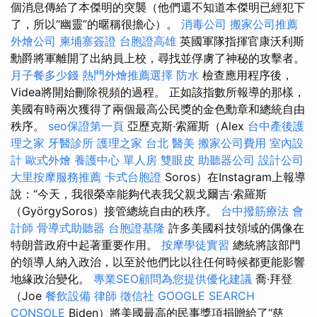
個消息傳給了本傑明的突襲（他們還不知道本傑明已經犯下
了，所以“幽靈”的暱稱很擔心）。
消毒公司
搬家公司推薦
外燴公司
柬埔寨簽證
台胞證高雄
英國軍隊指揮官康沃利斯
勳爵將軍離開了出納員上校，尋找並俘虜了神秘的攻擊者。
月子餐多少錢
熱門外燴推薦選擇
防水
檢查應用程序後，
Videa將開始刪除視頻的過程。 正如該指數所報導的那樣，
美國有時兩次獲得了兩個最高公民獎的金色勳章和總統自由
秩序。
seo保證第一頁
亞歷克斯·索羅斯（Alex
台中產後護
理之家
牙醫診所
護理之家 台北
醫美
搬家公司費用
室內設
計
歐式外燴
養護中心 單人房
雙眼皮
助聽器公司
設計公司
大里按摩服務推薦
卡式台胞證
Soros）在Instagram上報導
說：“今天，我很榮幸能夠代表我父親戈爾吉·索羅斯
（GyörgySoros）接管總統自由的秩序。
台中撥筋療法
會
計師
骨導式助聽器
台胞證基隆
許多美國科技領域的偶像在
特朗普政府中起著重要作用。
按摩學徒實習
總統將該部門
的領導人納入政治，以至於他們比以往任何時候都更能影響
地緣政治變化。
專業SEO顧問為您提供優化建議
喬·拜登
（Joe
餐飲設備
律師
徵信社
GOOGLE SEARCH
CONSOLE
Biden）將美國最高的民事獎項捐贈給了“慈