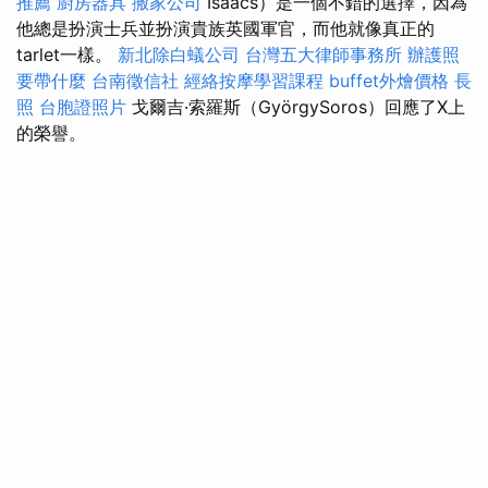
推薦
廚房器具
搬家公司
Isaacs）是一個不錯的選擇，因為
他總是扮演士兵並扮演貴族英國軍官，而他就像真正的
tarlet一樣。
新北除白蟻公司
台灣五大律師事務所
辦護照
要帶什麼
台南徵信社
經絡按摩學習課程
buffet外燴價格
長
照
台胞證照片
戈爾吉·索羅斯（GyörgySoros）回應了X上
的榮譽。