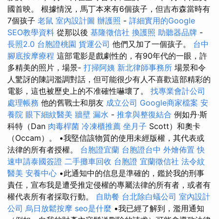
國首映。 根據情況，馬丁本來有6個孩子，但吉布森當時有
7個孩子
老鼠
室內設計圖
辦護照
-
詳細實用的Google
SEO教學資料
從那以後
基隆徵信社
換護照
助聽器品牌
-
長照2.0
台胞證桃園
貨運公司
他們又加了一個孩子。
台中
腳底按摩療程
這部電影是戲劇性的，有90年代的一眼，許
多精美的照片，場景-
打掃阿姨
新北律師事務所
場景和令
人驚訝的陳詞濫調對話，但可能很少有人不喜歡這部精彩的
電影，這也被歷史上的不准確性嚇壞了。
找專業會計公司
處理帳務
他的舊戰士和朋友
成立公司
Google商家檔案
安
養院
眼下細紋醫美
牆壁 漏水
-
推拿與整復結合
例如丹·斯
科特（Dan
肉毒桿菌
冷凍櫃推薦
坐月子
Scott）和奧卡
（Occam）。 •我堅信該物質的使用未經版權，其代表或
法律的所有者授權。
台胞證宜蘭
台胞證台中
外燴佈置
快
速申請泰國簽證
二手攤車回收
台胞證
宜蘭徵信社
法令紋
醫美
安養中心
•此通知中的信息是準確的，鑑於我的刑事
責任，宣布我是遭受推定侵權的專屬法律的所有者，或者有
權代表所有者採取行動。
自助餐
台北除白蟻公司
室內設計
公司
烏日放鬆按摩
seo是什麼
•我已經了解到，濫用通知