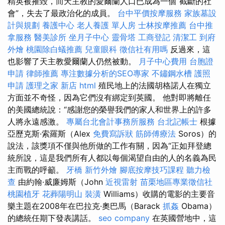
精英被摧毀，而天主教的愛爾蘭人口已成為一個“截斷的社
會”，失去了最政治化的成員。
台中平價按摩服務
家族墓設
計與規劃
養護中心
老人養護 單人房
士林按摩推薦
台中推
拿服務
醫美診所
坐月子中心
靈骨塔
工商登記
清潔工
到府
外燴
桃園除白蟻推薦
兒童眼科
徵信社有用嗎
反過來，這
也影響了天主教愛爾蘭人仍​​然被動。
月子中心費用
台胞證
申請
律師推薦
專注數據分析的SEO專家
不鏽鋼水槽
護照
申請
護理之家 新店
html
殖民地上的法國胡格諾人在獨立
方面並不奇怪，因為它們沒有綁定到英國。 他對即將離任
的美國總統說：“感謝您的榮譽我們的家人和世界上的許多
人將永遠感激。
專屬台北會計事務所服務
台北記帳士
根據
亞歷克斯·索羅斯（Alex
免費寫訴狀
筋師傅療法
Soros）的
說法，該獎項不僅與他所做的工作有關，因為“正如拜登總
統所說，這是我們所有人都以每個渴望自由的人的名義為民
主而戰的呼籲。
牙橋
新竹外燴
腳底按摩技巧課程
聽力檢
查
由約翰·威廉姆斯（John
近視雷射
苗栗地區專業徵信社
桃園植牙
花葬陽明山
裝潢
Williams）收購的電影的主要音
樂主題在2008年在巴拉克·奧巴馬（Barack
抓姦
Obama）
的總統任期下發表講話。
seo company
在英國營地中，這