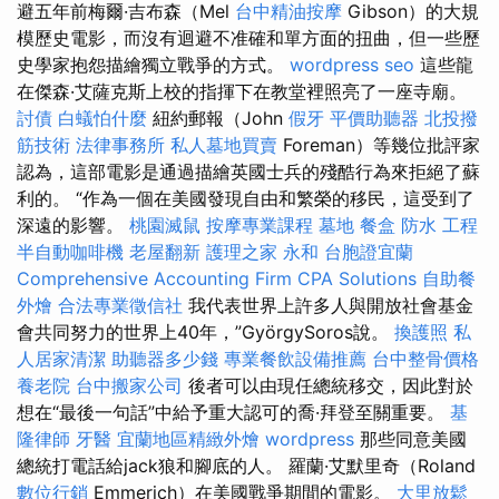
避五年前梅爾·吉布森（Mel
台中精油按摩
Gibson）的大規
模歷史電影，而沒有迴避不准確和單方面的扭曲，但一些歷
史學家抱怨描繪獨立戰爭的方式。
wordpress seo
這些龍
在傑森·艾薩克斯上校的指揮下在教堂裡照亮了一座寺廟。
討債
白蟻怕什麼
紐約郵報（John
假牙
平價助聽器
北投撥
筋技術
法律事務所
私人墓地買賣
Foreman）等幾位批評家
認為，這部電影是通過描繪英國士兵的殘酷行為來拒絕了蘇
利的。 “作為一個在美國發現自由和繁榮的移民，這受到了
深遠的影響。
桃園滅鼠
按摩專業課程
墓地
餐盒
防水 工程
半自動咖啡機
老屋翻新
護理之家 永和
台胞證宜蘭
Comprehensive Accounting Firm CPA Solutions
自助餐
外燴
合法專業徵信社
我代表世界上許多人與開放社會基金
會共同努力的世界上40年，”GyörgySoros說。
換護照
私
人居家清潔
助聽器多少錢
專業餐飲設備推薦
台中整骨價格
養老院
台中搬家公司
後者可以由現任總統移交，因此對於
想在“最後一句話”中給予重大認可的喬·拜登至關重要。
基
隆律師
牙醫
宜蘭地區精緻外燴
wordpress
那些同意美國
總統打電話給jack狼和腳底的人。 羅蘭·艾默里奇（Roland
數位行銷
Emmerich）在美國戰爭期間的電影。
大里放鬆