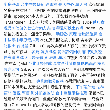
廚房設備
台中中醫整骨
靜電機
長照中心 單人房
這個家庭
的房子被摧毀了，他們所有的財富都被沒收了，最小的孩子
是由Tippington本人完成的。 正如我們在曼德納
（Mandiner）上寫的那樣，美國總統喬·拜登（Joe
助您實
現品牌價值的數位行銷方案
台灣還可以土葬嗎
Biden）為
最後的措施之一頒發了榮譽。
助聽器 原理
台胞證過期
台
中按摩排毒療程推薦
在無所畏懼之後，梅爾·吉布森（Mel
記帳士
台胞證
Gibson）再次與英國人戰鬥，直到現在在美
國，獨立戰爭...
客廳
裝潢風格
餐飲設備回收
菲律賓簽證
居家清潔300元
醫美做臉
房屋 漏水
在無所畏懼之後，梅爾
·吉布森（Mel
台北牙醫推薦
專業會計師提供稅務諮詢
桃園
搬家公司
Gibson）再次與英國人戰鬥，直到現在在獨立戰
爭期間才在美國進行，並很好地拍攝了戰斧，甚至包括刺客
信條的視頻遊戲。
專業助聽器服務
在戰鬥結束時，泰維爾
頓和本傑明在決定性決鬥中發生了衝突。
下午茶外燴
法律
顧問
近視
壁癌
海外抓姦協助
台中整復服務推薦
儘管本已
經造成了嚴重的傷口，但他仍然殺死了泰特頓頓。 克倫威
爾（Cromwell）的大屠殺和隨後的壓制使天主教愛爾蘭的