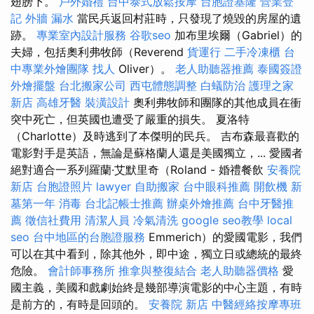
翅膀下。
戶外婚禮
台中泰式放鬆按摩
台胞證基隆
營業登
記
外牆 漏水
當民兵返回村莊時，只發現了燒毀的房屋的遺
跡。
專業室內設計服務
谷歌seo
加布里埃爾（Gabriel）的
夫婦，包括奧利弗牧師（Reverend
貨運行
二手冷凍櫃
台
中專業外燴團隊
找人
Oliver）。
老人助聽器推薦
泰國簽證
外燴擺盤
台北搬家公司
西屯體態調整
白蟻防治
護理之家
新店
高雄牙醫
裝潢設計
奧利弗牧師和團隊的其他成員在衝
突中死亡，但英國也遭受了嚴重的損失。 夏洛特
（Charlotte）及時逃到了本傑明的民兵。 吉布森最喜歡的
電影對手是英語，無論是蘇格蘭人還是美國獨立，... 愛國者
絕對適合一系列羅蘭·艾默里奇（Roland - 婚禮餐飲
安養院
新店
台胞證照片
lawyer
自助搬家
台中眼科推薦
開飲機
新
墓第一年
消毒
台北記帳士推薦
辦桌外燴推薦
台中牙醫推
薦
徵信社費用
清潔人員
冷氣清洗
google seo教學
local
seo
台中地區的台胞證服務
Emmerich）的愛國電影，我們
可以在其中看到，除其他外，即中途，獨立日或總統的最終
危險。
會計師事務所
推拿與整復結合
老人助聽器價格
愛
國主義，美國和戲劇始終是幾部導演電影的中心主題，有時
是前方的，有時是回頭的。
安養院 新店
中醫經絡按摩專班