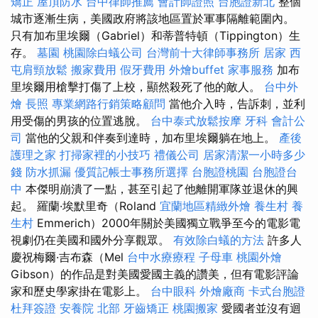
矯正
屋頂防水
台中律師推薦
會計師證照
台胞證新北
整個
城市逐漸生病，美國政府將該地區置於軍事隔離範圍內。
只有加布里埃爾（Gabriel）和蒂普特頓（Tippington）生
存。
墓園
桃園除白蟻公司
台灣前十大律師事務所
居家
西
屯肩頸放鬆
搬家費用
假牙費用
外燴buffet
家事服務
加布
里埃爾用槍擊打傷了上校，顯然殺死了他的敵人。
台中外
燴
長照
專業網路行銷策略顧問
當他介入時，告訴刺，並利
用受傷的男孩的位置逃脫。
台中泰式放鬆按摩
牙科
會計公
司
當他的父親和伴奏到達時，加布里埃爾躺在地上。
產後
護理之家
打掃家裡的小技巧
禮儀公司
居家清潔一小時多少
錢
防水抓漏
優質記帳士事務所選擇
台胞證桃園
台胞證台
中
本傑明崩潰了一點，甚至引起了他離開軍隊並退休的興
起。 羅蘭·埃默里奇（Roland
宜蘭地區精緻外燴
養生村
養
生村
Emmerich）2000年關於美國獨立戰爭至今的電影電
視劇仍在美國和國外分享觀眾。
有效除白蟻的方法
許多人
慶祝梅爾·吉布森（Mel
台中水療療程
子母車
桃園外燴
Gibson）的作品是對美國愛國主義的讚美，但有電影評論
家和歷史學家掛在電影上。
台中眼科
外燴廠商
卡式台胞證
杜拜簽證
安養院 北部
牙齒矯正
桃園搬家
愛國者並沒有迴